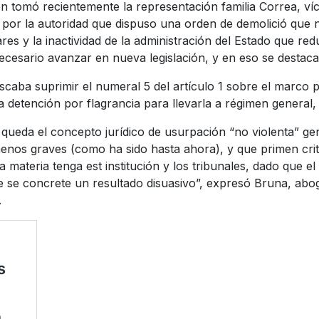
 tomó recientemente la representación familia Correa, víct
por la autoridad que dispuso una orden de demolició que n
res y la inactividad de la administración del Estado que r
cesario avanzar en nueva legislación, y en eso se destaca e
scaba suprimir el numeral 5 del artículo 1 sobre el marco p
detención por flagrancia para llevarla a régimen general, s
que queda el concepto jurídico de usurpación “no violenta” g
menos graves (como ha sido hasta ahora), y que primen crite
la materia tenga est institución y los tribunales, dado que el
ue se concrete un resultado disuasivo”, expresó Bruna, ab
.