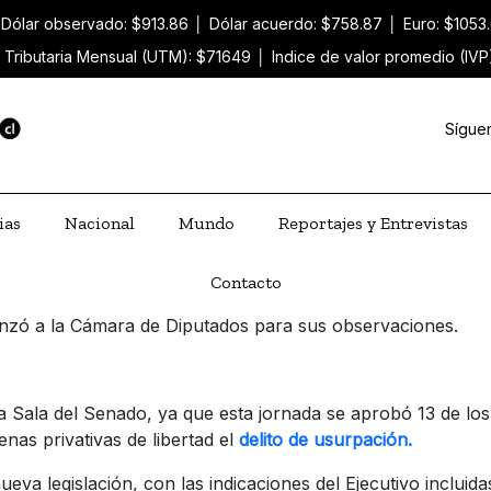
Dólar observado: $913.86
│
Dólar acuerdo: $758.87
│
Euro: $1053
 Tributaria Mensual (UTM): $71649
│
Indice de valor promedio (IVP
Sígue
ias
Nacional
Mundo
Reportajes y Entrevistas
Contacto
vanzó a la Cámara de Diputados para sus observaciones.
 Sala del Senado, ya que esta jornada se aprobó 13 de los 
nas privativas de libertad el
delito de usurpación.
eva legislación, con las indicaciones del Ejecutivo inclui