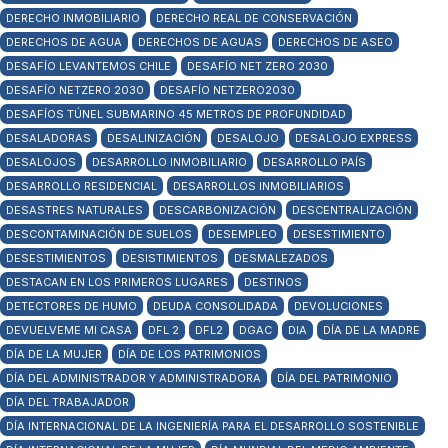
DERECHO INMOBILIARIO
DERECHO REAL DE CONSERVACIÓN
DERECHOS DE AGUA
DERECHOS DE AGUAS
DERECHOS DE ASEO
DESAFÍO LEVANTEMOS CHILE
DESAFÍO NET ZERO 2030
DESAFÍO NETZERO 2030
DESAFÍO NETZERO2030
DESAFÍOS TÚNEL SUBMARINO 45 METROS DE PROFUNDIDAD
DESALADORAS
DESALINIZACIÓN
DESALOJO
DESALOJO EXPRESS
DESALOJOS
DESARROLLO INMOBILIARIO
DESARROLLO PAÍS
DESARROLLO RESIDENCIAL
DESARROLLOS INMOBILIARIOS
DESASTRES NATURALES
DESCARBONIZACIÓN
DESCENTRALIZACIÓN
DESCONTAMINACIÓN DE SUELOS
DESEMPLEO
DESESTIMIENTO
DESESTIMIENTOS
DESISTIMIENTOS
DESMALEZADOS
DESTACAN EN LOS PRIMEROS LUGARES
DESTINOS
DETECTORES DE HUMO
DEUDA CONSOLIDADA
DEVOLUCIONES
DEVUELVEME MI CASA
DFL 2
DFL2
DGAC
DIA
DÍA DE LA MADRE
DÍA DE LA MUJER
DÍA DE LOS PATRIMONIOS
DÍA DEL ADMINISTRADOR Y ADMINISTRADORA
DÍA DEL PATRIMONIO
DÍA DEL TRABAJADOR
DÍA INTERNACIONAL DE LA INGENIERÍA PARA EL DESARROLLO SOSTENIBLE