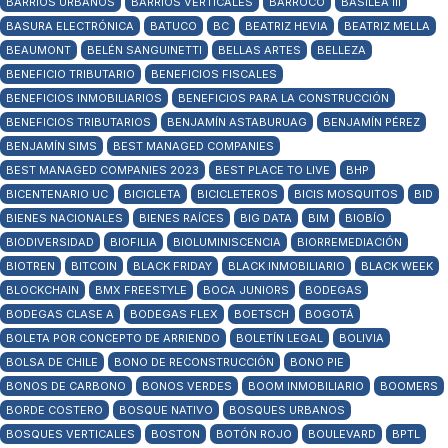
BARRIOS URBANOS
BARRIOS VERTICALES
BARROCO
BASILEA III
BASURA ELECTRÓNICA
BATUCO
BC
BEATRIZ HEVIA
BEATRIZ MELLA
BEAUMONT
BELÉN SANGUINETTI
BELLAS ARTES
BELLEZA
BENEFICIO TRIBUTARIO
BENEFICIOS FISCALES
BENEFICIOS INMOBILIARIOS
BENEFICIOS PARA LA CONSTRUCCIÓN
BENEFICIOS TRIBUTARIOS
BENJAMÍN ASTABURUAG
BENJAMÍN PÉREZ
BENJAMÍN SIMS
BEST MANAGED COMPANIES
BEST MANAGED COMPANIES 2023
BEST PLACE TO LIVE
BHP
BICENTENARIO UC
BICICLETA
BICICLETEROS
BICIS MOSQUITOS
BID
BIENES NACIONALES
BIENES RAÍCES
BIG DATA
BIM
BIOBÍO
BIODIVERSIDAD
BIOFILIA
BIOLUMINISCENCIA
BIORREMEDIACIÓN
BIOTREN
BITCOIN
BLACK FRIDAY
BLACK INMOBILIARIO
BLACK WEEK
BLOCKCHAIN
BMX FREESTYLE
BOCA JUNIORS
BODEGAS
BODEGAS CLASE A
BODEGAS FLEX
BOETSCH
BOGOTÁ
BOLETA POR CONCEPTO DE ARRIENDO
BOLETÍN LEGAL
BOLIVIA
BOLSA DE CHILE
BONO DE RECONSTRUCCIÓN
BONO PIE
BONOS DE CARBONO
BONOS VERDES
BOOM INMOBILIARIO
BOOMERS
BORDE COSTERO
BOSQUE NATIVO
BOSQUES URBANOS
BOSQUES VERTICALES
BOSTON
BOTÓN ROJO
BOULEVARD
BPTL