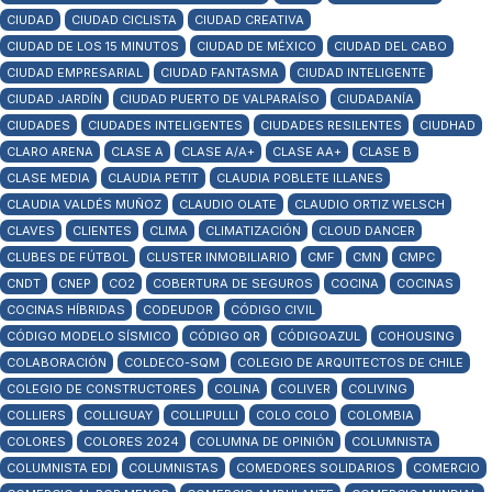
CIUDAD
CIUDAD CICLISTA
CIUDAD CREATIVA
CIUDAD DE LOS 15 MINUTOS
CIUDAD DE MÉXICO
CIUDAD DEL CABO
CIUDAD EMPRESARIAL
CIUDAD FANTASMA
CIUDAD INTELIGENTE
CIUDAD JARDÍN
CIUDAD PUERTO DE VALPARAÍSO
CIUDADANÍA
CIUDADES
CIUDADES INTELIGENTES
CIUDADES RESILENTES
CIUDHAD
CLARO ARENA
CLASE A
CLASE A/A+
CLASE AA+
CLASE B
CLASE MEDIA
CLAUDIA PETIT
CLAUDIA POBLETE ILLANES
CLAUDIA VALDÉS MUÑOZ
CLAUDIO OLATE
CLAUDIO ORTIZ WELSCH
CLAVES
CLIENTES
CLIMA
CLIMATIZACIÓN
CLOUD DANCER
CLUBES DE FÚTBOL
CLUSTER INMOBILIARIO
CMF
CMN
CMPC
CNDT
CNEP
CO2
COBERTURA DE SEGUROS
COCINA
COCINAS
COCINAS HÍBRIDAS
CODEUDOR
CÓDIGO CIVIL
CÓDIGO MODELO SÍSMICO
CÓDIGO QR
CÓDIGOAZUL
COHOUSING
COLABORACIÓN
COLDECO-SQM
COLEGIO DE ARQUITECTOS DE CHILE
COLEGIO DE CONSTRUCTORES
COLINA
COLIVER
COLIVING
COLLIERS
COLLIGUAY
COLLIPULLI
COLO COLO
COLOMBIA
COLORES
COLORES 2024
COLUMNA DE OPINIÓN
COLUMNISTA
COLUMNISTA EDI
COLUMNISTAS
COMEDORES SOLIDARIOS
COMERCIO