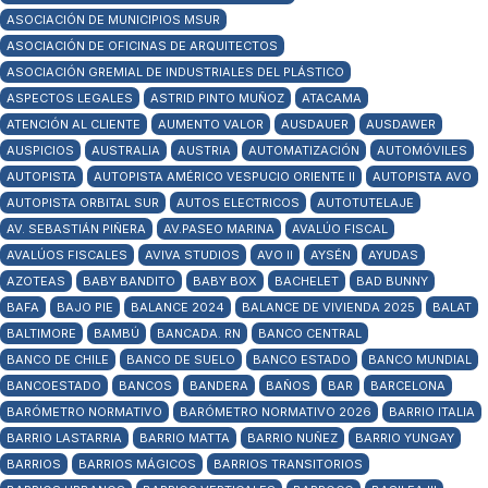
ASOCIACIÓN DE MUNICIPIOS MSUR
ASOCIACIÓN DE OFICINAS DE ARQUITECTOS
ASOCIACIÓN GREMIAL DE INDUSTRIALES DEL PLÁSTICO
ASPECTOS LEGALES
ASTRID PINTO MUÑOZ
ATACAMA
ATENCIÓN AL CLIENTE
AUMENTO VALOR
AUSDAUER
AUSDAWER
AUSPICIOS
AUSTRALIA
AUSTRIA
AUTOMATIZACIÓN
AUTOMÓVILES
AUTOPISTA
AUTOPISTA AMÉRICO VESPUCIO ORIENTE II
AUTOPISTA AVO
AUTOPISTA ORBITAL SUR
AUTOS ELECTRICOS
AUTOTUTELAJE
AV. SEBASTIÁN PIÑERA
AV.PASEO MARINA
AVALÚO FISCAL
AVALÚOS FISCALES
AVIVA STUDIOS
AVO II
AYSÉN
AYUDAS
AZOTEAS
BABY BANDITO
BABY BOX
BACHELET
BAD BUNNY
BAFA
BAJO PIE
BALANCE 2024
BALANCE DE VIVIENDA 2025
BALAT
BALTIMORE
BAMBÚ
BANCADA. RN
BANCO CENTRAL
BANCO DE CHILE
BANCO DE SUELO
BANCO ESTADO
BANCO MUNDIAL
BANCOESTADO
BANCOS
BANDERA
BAÑOS
BAR
BARCELONA
BARÓMETRO NORMATIVO
BARÓMETRO NORMATIVO 2026
BARRIO ITALIA
BARRIO LASTARRIA
BARRIO MATTA
BARRIO NUÑEZ
BARRIO YUNGAY
BARRIOS
BARRIOS MÁGICOS
BARRIOS TRANSITORIOS