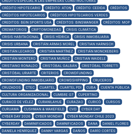
CRÉDITO ESPECIAL A LAS EMPRESAS CONSTRUCTORAS
CRÉDITO HIPOTECARIO
CRÉDITO: ATON
CRÉDITO: CEDIDA
CRÉDITOS
CRÉDITOS HIPOTECARIOS
CRÉDITOS HIPOTECARIOS VERDES
CREDITOS: BEIN SPORTS USA
CRÉDITOS: BINSWANGER
CRÉDITOS: MOP
CREMATORIOS
CRIPTOMONEDAS
CRISIS CLIMÁTICA
CRISIS HABITACIONAL
CRISIS HÍDRICA
CRISIS INMOBILIARIA
CRISIS URBANA
CRISTIÁN ARMAS MOREL
CRISTIAN HARNISCH
CRISTIÁN LECAROS
CRISTIÁN MARTÍNEZ
CRISTIÁN MONCKEBERG
CRISTIÁN MONTERO
CRISTIAN MUÑOZ
CRISTIAN WAIDELE
CRISTIANO RONALDO
CRISTÓBAL GALBÁN
CRISTÓBAL TORRETTI
CRISTÓBAL URIARTE
CRITERIOS
CROWDFUNDING
CROWDFUNDING INMOBILIARIO
CROWDSHIPPING
CRUCEROS
CRUZADOS
CTEC
CUARTEL
CUARTEL PDI
CUBA
CUENTA PÚBLICA
CULTURA ORGANIZACIONAL
CUMBRE G7
CUPERTINO
CURACO DE VÉLEZ
CURANILAHUE
CURAZAO
CURICÓ
CURSOS
CURUAMA
CUSHMAN & WAKEFIELD
CVD
CYBER DAY
CYBER DAY 2026
CYBER MONDAY
CYBER MONDAY CHILE 2023
CYBERDAY
DAMINIFICADOS
DAMNIFICADOS
DANA
DANIEL FLORES
DANIELA HENRÍQUEZ
DANNY VARGAS
DAÑOS
DARÍO CORTÉS