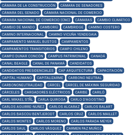
CÁMARA DE LA CONSTRUCCIÓN
CÁMARA DE SENADORES
CÁMARA DEL SENADO
CÁMARA NACIONAL DE COMERCIO
CÁMARA NACIONAL DE COMERCIO (CNC)
CÁMARAS
CAMBIO CLIMÁTICO
CAMBIO DE MANDO
CAMBORIÚ
CAMBRIDGE
CAMINO COSTERO
CAMINO INTERNACIONAL
CAMINO VICUÑA YENDEGAIA
CAMPAMENTO MANUEL BUSTOS
CAMPAMENTOS
CAMPAMENTOS TRANSITORIOS
CAMPO CHILENO
CAMPO DUNAR CONCÓN
CAMPUS PATRIMONIAL
CANADÁ
CANAL BEAGLE
CANAL DE PANAMÁ
CANDIDATOS
CANDIDATOS PRESIDENCIALES
CAP ARQUITECTURA
CAPACITACIÓN
CAPITAL HUMANO
CAPITALIZARME
CARBONO NEUTRAL
CARBONONEUTRALIDAD
CÁRCEL
CÁRCEL DE MÁXIMA SEGURIDAD
CÁRCELES
CARGADORES ELÉCTRICOS
CARIBE
CARILÓ
CARL MIKAEL STÅL
CARLA QUIROGA
CARLO D'AGOSTINO
CARLOS AGUIRRE-NUÑEZ
CARLOS ALCARAZ
CARLOS BALART
CARLOS BASCOU BENTJERODT
CARLOS CRUZ
CARLOS MAILLET
CARLOS MONTES
CARLOS MORENO
CARLOS PARADA MEYER
CARLOS SAUL
CARLOS VÁSQUEZ
CARMEN PAZ MUÑOZ