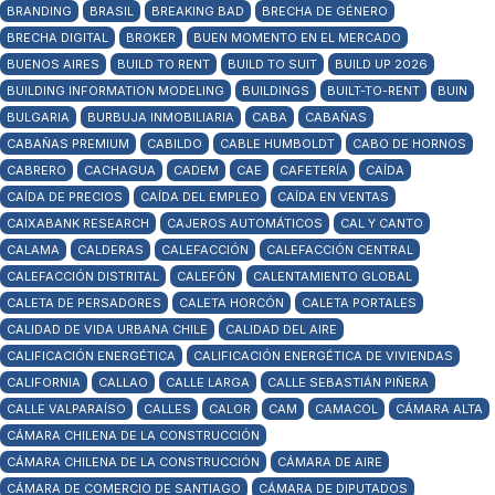
BRANDING
BRASIL
BREAKING BAD
BRECHA DE GÉNERO
BRECHA DIGITAL
BROKER
BUEN MOMENTO EN EL MERCADO
BUENOS AIRES
BUILD TO RENT
BUILD TO SUIT
BUILD UP 2026
BUILDING INFORMATION MODELING
BUILDINGS
BUILT-TO-RENT
BUIN
BULGARIA
BURBUJA INMOBILIARIA
CABA
CABAÑAS
CABAÑAS PREMIUM
CABILDO
CABLE HUMBOLDT
CABO DE HORNOS
CABRERO
CACHAGUA
CADEM
CAE
CAFETERÍA
CAÍDA
CAÍDA DE PRECIOS
CAÍDA DEL EMPLEO
CAÍDA EN VENTAS
CAIXABANK RESEARCH
CAJEROS AUTOMÁTICOS
CAL Y CANTO
CALAMA
CALDERAS
CALEFACCIÓN
CALEFACCIÓN CENTRAL
CALEFACCIÓN DISTRITAL
CALEFÓN
CALENTAMIENTO GLOBAL
CALETA DE PERSADORES
CALETA HORCÓN
CALETA PORTALES
CALIDAD DE VIDA URBANA CHILE
CALIDAD DEL AIRE
CALIFICACIÓN ENERGÉTICA
CALIFICACIÓN ENERGÉTICA DE VIVIENDAS
CALIFORNIA
CALLAO
CALLE LARGA
CALLE SEBASTIÁN PIÑERA
CALLE VALPARAÍSO
CALLES
CALOR
CAM
CAMACOL
CÁMARA ALTA
CÁMARA CHILENA DE LA CONSTRUCCIÓN
CÁMARA CHILENA DE LA CONSTRUCCIÓN
CÁMARA DE AIRE
CÁMARA DE COMERCIO DE SANTIAGO
CÁMARA DE DIPUTADOS