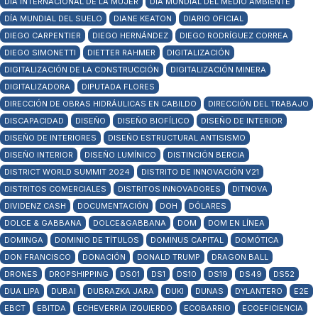
DÍA INTERNACIONAL DE LA MUJER
DÍA MUNDIAL DEL MEDIO AMBIENTE
DÍA MUNDIAL DEL SUELO
DIANE KEATON
DIARIO OFICIAL
DIEGO CARPENTIER
DIEGO HERNÁNDEZ
DIEGO RODRÍGUEZ CORREA
DIEGO SIMONETTI
DIETTER RAHMER
DIGITALIZACIÓN
DIGITALIZACIÓN DE LA CONSTRUCCIÓN
DIGITALIZACIÓN MINERA
DIGITALIZADORA
DIPUTADA FLORES
DIRECCIÓN DE OBRAS HIDRÁULICAS EN CABILDO
DIRECCIÓN DEL TRABAJO
DISCAPACIDAD
DISEÑO
DISEÑO BIOFÍLICO
DISEÑO DE INTERIOR
DISEÑO DE INTERIORES
DISEÑO ESTRUCTURAL ANTISISMO
DISEÑO INTERIOR
DISEÑO LUMÍNICO
DISTINCIÓN BERCIA
DISTRICT WORLD SUMMIT 2024
DISTRITO DE INNOVACIÓN V21
DISTRITOS COMERCIALES
DISTRITOS INNOVADORES
DITNOVA
DIVIDENZ CASH
DOCUMENTACIÓN
DOH
DÓLARES
DOLCE & GABBANA
DOLCE&GABBANA
DOM
DOM EN LÍNEA
DOMINGA
DOMINIO DE TÍTULOS
DOMINUS CAPITAL
DOMÓTICA
DON FRANCISCO
DONACIÓN
DONALD TRUMP
DRAGON BALL
DRONES
DROPSHIPPING
DS01
DS1
DS10
DS19
DS49
DS52
DUA LIPA
DUBAI
DUBRAZKA JARA
DUKI
DUNAS
DYLANTERO
E2E
EBCT
EBITDA
ECHEVERRÍA IZQUIERDO
ECOBARRIO
ECOEFICIENCIA