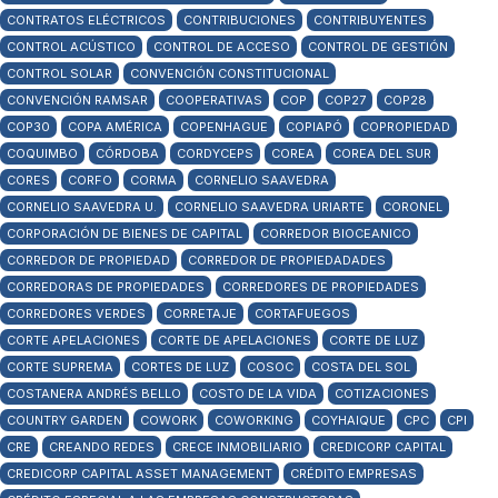
CONTRATOS ELÉCTRICOS
CONTRIBUCIONES
CONTRIBUYENTES
CONTROL ACÚSTICO
CONTROL DE ACCESO
CONTROL DE GESTIÓN
CONTROL SOLAR
CONVENCIÓN CONSTITUCIONAL
CONVENCIÓN RAMSAR
COOPERATIVAS
COP
COP27
COP28
COP30
COPA AMÉRICA
COPENHAGUE
COPIAPÓ
COPROPIEDAD
COQUIMBO
CÓRDOBA
CORDYCEPS
COREA
COREA DEL SUR
CORES
CORFO
CORMA
CORNELIO SAAVEDRA
CORNELIO SAAVEDRA U.
CORNELIO SAAVEDRA URIARTE
CORONEL
CORPORACIÓN DE BIENES DE CAPITAL
CORREDOR BIOCEANICO
CORREDOR DE PROPIEDAD
CORREDOR DE PROPIEDADADES
CORREDORAS DE PROPIEDADES
CORREDORES DE PROPIEDADES
CORREDORES VERDES
CORRETAJE
CORTAFUEGOS
CORTE APELACIONES
CORTE DE APELACIONES
CORTE DE LUZ
CORTE SUPREMA
CORTES DE LUZ
COSOC
COSTA DEL SOL
COSTANERA ANDRÉS BELLO
COSTO DE LA VIDA
COTIZACIONES
COUNTRY GARDEN
COWORK
COWORKING
COYHAIQUE
CPC
CPI
CRE
CREANDO REDES
CRECE INMOBILIARIO
CREDICORP CAPITAL
CREDICORP CAPITAL ASSET MANAGEMENT
CRÉDITO EMPRESAS