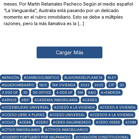
meses. Por Martín Retamales Pacheco Según el medio español
“La Vanguardia”, Australia está pasando por un delicado
momento en el rubro inmobiliario. Esto se debe a múltiples
razones, pero la más llamativa es la […]
Cargar Más
#APAGÓN
#CAMBIOCLIMÁTICO
#LAHORADELPLANETA
#LEY
#QUIEROMIBARRIO
18/O
1RA VIVIENDA
2023
2025
27F
2D
3.000 UF
3D
3G OFFICE
4.000 UF
8M
A&G
A+ENERGÍA
AARHUS
ABIF
ACADEMIA INMOBILIARIA
ACADES
ACCESIBILIDAD UNIVERSAL
ACCESO A LA VIVIENDA
ACCESO A VIVIENDA
ACCESO LIBRE A PLAYAS
ACCESO UNIVERSAL
ACCESOS A LA VIVIENDA
ACCUC
ACERA
ACERO
ACERO GALVANIZADO
ACERO VERDE
ACHM
ACTIVO INMOBILIARIO
ACTIVOS INMOBILIARIOS
ACUERDO PORTUARIO POR VALPARAÍSO
ACUSACIÓN CONSTITUCIONAL