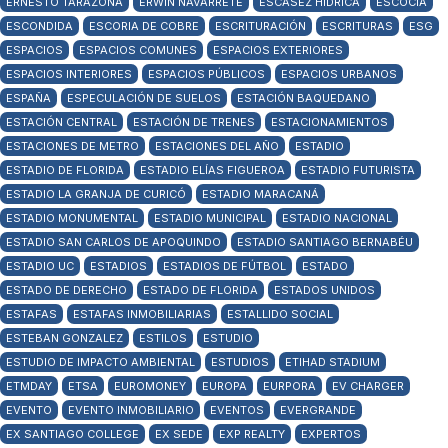
ERNESTO TARAZONA
ERWIN NAVARRETE
ESCASEZ HIDRICA
ESCOCIA
ESCONDIDA
ESCORIA DE COBRE
ESCRITURACIÓN
ESCRITURAS
ESG
ESPACIOS
ESPACIOS COMUNES
ESPACIOS EXTERIORES
ESPACIOS INTERIORES
ESPACIOS PÚBLICOS
ESPACIOS URBANOS
ESPAÑA
ESPECULACIÓN DE SUELOS
ESTACIÓN BAQUEDANO
ESTACIÓN CENTRAL
ESTACIÓN DE TRENES
ESTACIONAMIENTOS
ESTACIONES DE METRO
ESTACIONES DEL AÑO
ESTADIO
ESTADIO DE FLORIDA
ESTADIO ELÍAS FIGUEROA
ESTADIO FUTURISTA
ESTADIO LA GRANJA DE CURICÓ
ESTADIO MARACANÁ
ESTADIO MONUMENTAL
ESTADIO MUNICIPAL
ESTADIO NACIONAL
ESTADIO SAN CARLOS DE APOQUINDO
ESTADIO SANTIAGO BERNABÉU
ESTADIO UC
ESTADIOS
ESTADIOS DE FÚTBOL
ESTADO
ESTADO DE DERECHO
ESTADO DE FLORIDA
ESTADOS UNIDOS
ESTAFAS
ESTAFAS INMOBILIARIAS
ESTALLIDO SOCIAL
ESTEBAN GONZALEZ
ESTILOS
ESTUDIO
ESTUDIO DE IMPACTO AMBIENTAL
ESTUDIOS
ETIHAD STADIUM
ETMDAY
ETSA
EUROMONEY
EUROPA
EURPORA
EV CHARGER
EVENTO
EVENTO INMOBILIARIO
EVENTOS
EVERGRANDE
EX SANTIAGO COLLEGE
EX SEDE
EXP REALTY
EXPERTOS