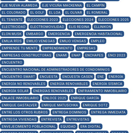
EJE NUEVA ALAMEDA
EJE VICUÑA MACKENNA
EL CAMPÍN
EL COLORADO
EL GOLF
EL LOA
EL OLIVAR
EL ROMERAL
EL TENIENTE
ELECCIONES 2023
ELECCIONES 2024
ELECCIONES 2025
ELECTRICIDAD
ELECTROMOVILIDAD
ELIS REGINA
ELLINIKON
ELON MUSK
EMBARGO
EMERGENCIA
EMERGENCIA HABITACIONAL
EMILIA RÍOS
EMILIO VENEGAS
EMILIO VENGAS
EMPLEO
EMPRENDE TU MENTE
EMPRENDIMIENTO
EMPRESAS
EMPRESAS CONSTRUCTORAS
ENAMI
ENAP
ENCHAPES
ENCI 2023
ENCUENTRO
ENCUENTRO NACIONAL DE ADMINISTRADORES DE CONDOMINIOS
ENCUENTRO SMART
ENCUESTA
ENCUESTA CASEN
ENE
ENERGÍA
ENERGÍA NO RENOVABLES
ENERGÍA RENOVABLES
ENERGÍA SÍSMICA
ENERGÍA SOLAR
ENERGÍAS RENOVABLES
ENFRIAMIENTO INMOBILIARIO
ENLACE INMOBILIARIO
ENLOCE 2025
ENRIQUE GARCÍA
ENRIQUE GASTALVER
ENRIQUE MATUSCHKA
ENRIQUE SOTZ
ENTRE LOS OTROS RUBROS
ENTREGA DOMINIOS
ENTREGA INMEDIATA
ENTREGA VIVIENDAS
ENTREVISTA
ENTREVISTAS
ENVEJECIMIENTO POBLACIONAL
EQUIDAD
ERA DIGITAL