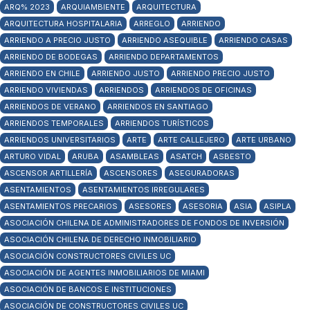
ARQ% 2023
ARQUIAMBIENTE
ARQUITECTURA
ARQUITECTURA HOSPITALARIA
ARREGLO
ARRIENDO
ARRIENDO A PRECIO JUSTO
ARRIENDO ASEQUIBLE
ARRIENDO CASAS
ARRIENDO DE BODEGAS
ARRIENDO DEPARTAMENTOS
ARRIENDO EN CHILE
ARRIENDO JUSTO
ARRIENDO PRECIO JUSTO
ARRIENDO VIVIENDAS
ARRIENDOS
ARRIENDOS DE OFICINAS
ARRIENDOS DE VERANO
ARRIENDOS EN SANTIAGO
ARRIENDOS TEMPORALES
ARRIENDOS TURÍSTICOS
ARRIENDOS UNIVERSITARIOS
ARTE
ARTE CALLEJERO
ARTE URBANO
ARTURO VIDAL
ARUBA
ASAMBLEAS
ASATCH
ASBESTO
ASCENSOR ARTILLERÍA
ASCENSORES
ASEGURADORAS
ASENTAMIENTOS
ASENTAMIENTOS IRREGULARES
ASENTAMIENTOS PRECARIOS
ASESORES
ASESORIA
ASIA
ASIPLA
ASOCIACIÓN CHILENA DE ADMINISTRADORES DE FONDOS DE INVERSIÓN
ASOCIACIÓN CHILENA DE DERECHO INMOBILIARIO
ASOCIACIÓN CONSTRUCTORES CIVILES UC
ASOCIACIÓN DE AGENTES INMOBILIARIOS DE MIAMI
ASOCIACIÓN DE BANCOS E INSTITUCIONES
ASOCIACIÓN DE CONSTRUCTORES CIVILES UC