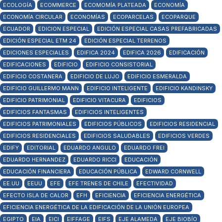
ECOLOGÍA
ECOMMERCE
ECOMOMÍA PLATEADA
ECONOMÍA
ECONOMÍA CIRCULAR
ECONOMÍAS
ECOPARCELAS
ECOPARQUE
ECUADOR
EDICION ESPECIAL
EDICIÓN ESPECIAL CASAS PREFABRICADAS
EDICIÓN ESPECIAL ETM 24
EDICIÓN ESPECIAL TERRENOS
EDICIONES ESPECIALES
EDIFICA 2024
EDIFICA 2026
EDIFICACIÓN
EDIFICACIONES
EDIFICIO
EDIFICIO CONSISTORIAL
EDIFICIO COSTANERA
EDIFICIO DE LUJO
EDIFICIO ESMERALDA
EDIFICIO GUILLERMO MANN
EDIFICIO INTELIGENTE
EDIFICIO KANDINSKY
EDIFICIO PATRIMONIAL
EDIFICIO VITACURA
EDIFICIOS
EDIFICIOS FANTASMAS
EDIFICIOS INTELIGENTES
EDIFICIOS PATRIMONIALES
EDIFICIOS PÚBLICOS
EDIFICIOS RESIDENCIAL
EDIFICIOS RESIDENCIALES
EDIFICIOS SALUDABLES
EDIFICIOS VERDES
EDIFY
EDITORIAL
EDUARDO ANGULO
EDUARDO FREI
EDUARDO HERNANDEZ
EDUARDO RICCI
EDUCACIÓN
EDUCACIÓN FINANCIERA
EDUCACIÓN PÚBLICA
EDWARD CORNWELL
EE.UU
EEUU
EFE
EFE TRENES DE CHILE
EFECTIVIDAD
EFECTO ISLA DE CALOR
EFH
EFICIENCIA
EFICIENCIA ENERGÉTICA
EFICIENCIA ENERGÉTICA DE LA EDIFICACIÓN DE LA UNIÓN EUROPEA
EGIPTO
EIA
EICI
EIFFAGE
EIFS
EJE ALAMEDA
EJE BIOBÍO