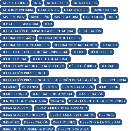
DARK KITCHENS
DATA
DATA CENTER
DATA CENTERS
DATA INMOBILIARIA
DATACENTER
DATACENTERS
DAVID GUETTA
DAVID MUÑOZ
DAVID PEÑA
DAVID SEGURA
DAVID SILVA
DDHH
DEBATE PRESIDENCIAL
DECK
DECLARACIÓN DE IMPACTO AMBIENTAL (DIA)
DECORACIÓN
DECORACIÓN BAÑO
DECORACIÓN DE FLORES
DECORACIÓN DE INTERIORES
DECORACIÓN HABITACIÓN
DECRETO
DECRETO DE ACCESIBILIDAD UNIVERSAL
DÉFICIT
DÉFICIT CERO
DÉFICIT FISCAL
DÉFICIT HABITACIONAL
DÉFICIT HABITACIONAL CUANTITATIVO
DÉFICIT HÍDRICO
DEL VALLE
DELEGACIÓN PRESIDENCIAL
DELEGACIÓN PRESIDENCIAL DE LA REGIÓN DE VALPARAÍSO
DELINCUENCIA
DELIVERY
DEMANDA
DEMOCR
DEMOCRACIA VIVA
DEMOLICIÓN
DEMOLICIONES
DENSIDAD POBLACIONAL
DENSIFICACIÓN
DENUNCIA DE OBRA NUEVA
DEPA YA
DEPARTAMENTO TI OUTSOURCING
DEPARTAMENTOS
DEPARTAMENTOS EN ARRIENDO
DEPARTAMENTOS NUEVOS
DEPARTAMENTOS USADOS
DEPORTE
DEPORTES
DEPRECIACIÓN
DEPTHOUSES
DERECHO A LA VIVIENDA
DERECHO A LA VIVIENDA DIGNA
DERECHO DE ASEO