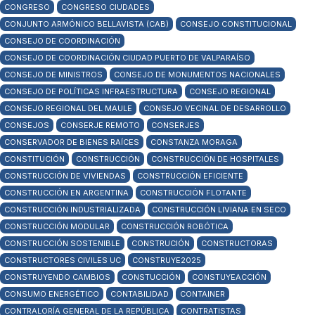
CONGRESO
CONGRESO CIUDADES
CONJUNTO ARMÓNICO BELLAVISTA (CAB)
CONSEJO CONSTITUCIONAL
CONSEJO DE COORDINACIÓN
CONSEJO DE COORDINACIÓN CIUDAD PUERTO DE VALPARAÍSO
CONSEJO DE MINISTROS
CONSEJO DE MONUMENTOS NACIONALES
CONSEJO DE POLÍTICAS INFRAESTRUCTURA
CONSEJO REGIONAL
CONSEJO REGIONAL DEL MAULE
CONSEJO VECINAL DE DESARROLLO
CONSEJOS
CONSERJE REMOTO
CONSERJES
CONSERVADOR DE BIENES RAÍCES
CONSTANZA MORAGA
CONSTITUCIÓN
CONSTRUCCIÓN
CONSTRUCCIÓN DE HOSPITALES
CONSTRUCCIÓN DE VIVIENDAS
CONSTRUCCIÓN EFICIENTE
CONSTRUCCIÓN EN ARGENTINA
CONSTRUCCIÓN FLOTANTE
CONSTRUCCIÓN INDUSTRIALIZADA
CONSTRUCCIÓN LIVIANA EN SECO
CONSTRUCCIÓN MODULAR
CONSTRUCCIÓN ROBÓTICA
CONSTRUCCIÓN SOSTENIBLE
CONSTRUCIÓN
CONSTRUCTORAS
CONSTRUCTORES CIVILES UC
CONSTRUYE2025
CONSTRUYENDO CAMBIOS
CONSTUCCIÓN
CONSTUYEACCIÓN
CONSUMO ENERGÉTICO
CONTABILIDAD
CONTAINER
CONTRALORÍA GENERAL DE LA REPÚBLICA
CONTRATISTAS