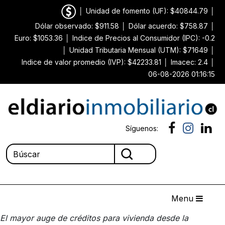
│
Unidad de fomento (UF): $40844.79
│
Dólar observado: $911.58
│
Dólar acuerdo: $758.87
│
Euro: $1053.36
│
Indice de Precios al Consumidor (IPC): -0.2
│
Unidad Tributaria Mensual (UTM): $71649
│
Indice de valor promedio (IVP): $42233.81
│
Imacec: 2.4
│
06-08-2026 01:16:15
Síguenos:
Menu
El mayor auge de créditos para vivienda desde la