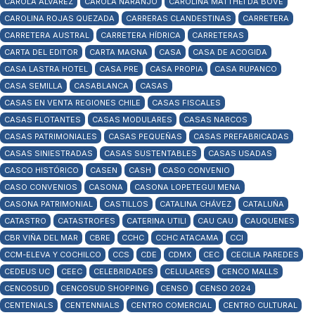
CAROLA ÁLVAREZ
CAROLA NARANJO
CAROLINA MATTHEI DA BOVE
CAROLINA ROJAS QUEZADA
CARRERAS CLANDESTINAS
CARRETERA
CARRETERA AUSTRAL
CARRETERA HÍDRICA
CARRETERAS
CARTA DEL EDITOR
CARTA MAGNA
CASA
CASA DE ACOGIDA
CASA LASTRA HOTEL
CASA PRE
CASA PROPIA
CASA RUPANCO
CASA SEMILLA
CASABLANCA
CASAS
CASAS EN VENTA REGIONES CHILE
CASAS FISCALES
CASAS FLOTANTES
CASAS MODULARES
CASAS NARCOS
CASAS PATRIMONIALES
CASAS PEQUEÑAS
CASAS PREFABRICADAS
CASAS SINIESTRADAS
CASAS SUSTENTABLES
CASAS USADAS
CASCO HISTÓRICO
CASEN
CASH
CASO CONVENIO
CASO CONVENIOS
CASONA
CASONA LOPETEGUI MENA
CASONA PATRIMONIAL
CASTILLOS
CATALINA CHÁVEZ
CATALUÑA
CATASTRO
CATASTROFES
CATERINA UTILI
CAU CAU
CAUQUENES
CBR VIÑA DEL MAR
CBRE
CCHC
CCHC ATACAMA
CCI
CCM-ELEVA Y COCHILCO
CCS
CDE
CDMX
CEC
CECILIA PAREDES
CEDEUS UC
CEEC
CELEBRIDADES
CELULARES
CENCO MALLS
CENCOSUD
CENCOSUD SHOPPING
CENSO
CENSO 2024
CENTENIALS
CENTENNIALS
CENTRO COMERCIAL
CENTRO CULTURAL