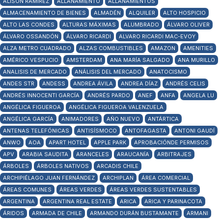
ALISON RAMÍREZ
ALLANAMIENTO
ALLANAMIENTOS
ALMACENAMIENTO DE BIENES
ALMADÉN
ALQUILER
ALTO HOSPICIO
ALTO LAS CONDES
ALTURAS MÁXIMAS
ALUMBRADO
ÁLVARO OLIVER
ÁLVARO OSSANDÓN
ÁLVARO RICARDI
ALVARO RICARDI MAC-EVOY
ALZA METRO CUADRADO
ALZAS COMBUSTIBLES
AMAZON
AMENITIES
AMÉRICO VESPUCIO
AMSTERDAM
ANA MARÍA SALGADO
ANA MURILLO
ANALISIS DE MERCADO
ANÁLISIS DEL MERCADO
ANATOCISMO
ANDES STR
ANDESS
ANDREA ÁVILA
ANDREA DÍAZ
ANDRÉS CELIS
ANDRÉS INNOCENTI GARCÍA
ANDRÉS PARDO
ANEF
ANFA
ANGELA LU
ANGÉLICA FIGUEROA
ANGÉLICA FIGUEROA VALENZUELA
ANGÉLICA GARCÍA
ANIMADORES
AÑO NUEVO
ANTÁRTICA
ANTENAS TELEFÓNICAS
ANTISÍSMOCO
ANTOFAGASTA
ANTONI GAUDÍ
ANWO
AOA
APART HOTEL
APPLE PARK
APROBACIÓNDE PERMISOS
APV
ARABIA SAUDITA
ARANCELES
ARAUCANÍA
ARBITRAJES
ÁRBOLES
ÁRBOLES NATIVOS
ARCADIS CHILE
ARCHIPIÉLAGO JUAN FERNÁNDEZ
ARCHIPLAN
ÁREA COMERCIAL
ÁREAS COMUNES
ÁREAS VERDES
ÁREAS VERDES SUSTENTABLES
ARGENTINA
ARGENTINA REAL ESTATE
ARICA
ARICA Y PARINACOTA
ÁRIDOS
ARMADA DE CHILE
ARMANDO DURÁN BUSTAMANTE
ARMANI