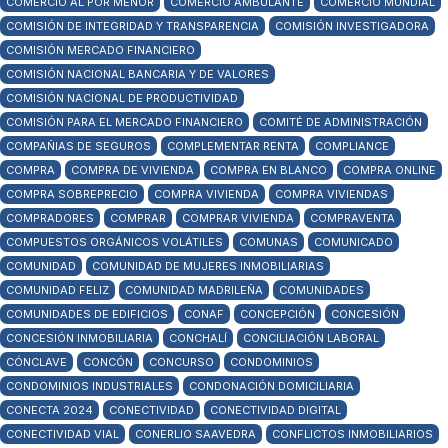
COMERCIO AL POR MENOR
COMERCIO AMBULANTE
COMERCIO MUNDIAL
COMISIÓN DE INTEGRIDAD Y TRANSPARENCIA
COMISIÓN INVESTIGADORA
COMISIÓN MERCADO FINANCIERO
COMISIÓN NACIONAL BANCARIA Y DE VALORES
COMISIÓN NACIONAL DE PRODUCTIVIDAD
COMISIÓN PARA EL MERCADO FINANCIERO
COMITÉ DE ADMINISTRACIÓN
COMPAÑIAS DE SEGUROS
COMPLEMENTAR RENTA
COMPLIANCE
COMPRA
COMPRA DE VIVIENDA
COMPRA EN BLANCO
COMPRA ONLINE
COMPRA SOBREPRECIO
COMPRA VIVIENDA
COMPRA VIVIENDAS
COMPRADORES
COMPRAR
COMPRAR VIVIENDA
COMPRAVENTA
COMPUESTOS ORGÁNICOS VOLÁTILES
COMUNAS
COMUNICADO
COMUNIDAD
COMUNIDAD DE MUJERES INMOBILIARIAS
COMUNIDAD FELIZ
COMUNIDAD MADRILEÑA
COMUNIDADES
COMUNIDADES DE EDIFICIOS
CONAF
CONCEPCIÓN
CONCESIÓN
CONCESIÓN INMOBILIARIA
CONCHALÍ
CONCILIACIÓN LABORAL
CÓNCLAVE
CONCÓN
CONCURSO
CONDOMINIOS
CONDOMINIOS INDUSTRIALES
CONDONACIÓN DOMICILIARIA
CONECTA 2024
CONECTIVIDAD
CONECTIVIDAD DIGITAL
CONECTIVIDAD VIAL
CONERLIO SAAVEDRA
CONFLICTOS INMOBILIARIOS