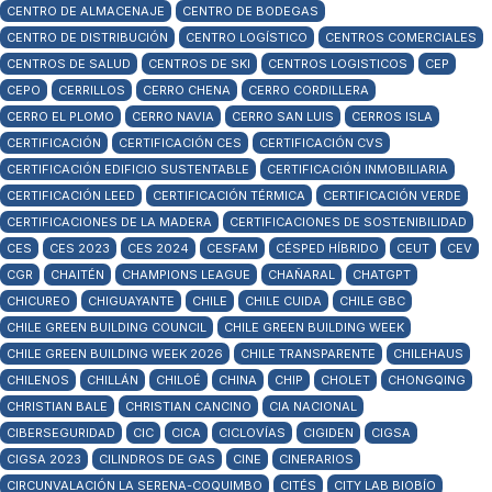
CENTRO DE ALMACENAJE
CENTRO DE BODEGAS
CENTRO DE DISTRIBUCIÓN
CENTRO LOGÍSTICO
CENTROS COMERCIALES
CENTROS DE SALUD
CENTROS DE SKI
CENTROS LOGISTICOS
CEP
CEPO
CERRILLOS
CERRO CHENA
CERRO CORDILLERA
CERRO EL PLOMO
CERRO NAVIA
CERRO SAN LUIS
CERROS ISLA
CERTIFICACIÓN
CERTIFICACIÓN CES
CERTIFICACIÓN CVS
CERTIFICACIÓN EDIFICIO SUSTENTABLE
CERTIFICACIÓN INMOBILIARIA
CERTIFICACIÓN LEED
CERTIFICACIÓN TÉRMICA
CERTIFICACIÓN VERDE
CERTIFICACIONES DE LA MADERA
CERTIFICACIONES DE SOSTENIBILIDAD
CES
CES 2023
CES 2024
CESFAM
CÉSPED HÍBRIDO
CEUT
CEV
CGR
CHAITÉN
CHAMPIONS LEAGUE
CHAÑARAL
CHATGPT
CHICUREO
CHIGUAYANTE
CHILE
CHILE CUIDA
CHILE GBC
CHILE GREEN BUILDING COUNCIL
CHILE GREEN BUILDING WEEK
CHILE GREEN BUILDING WEEK 2026
CHILE TRANSPARENTE
CHILEHAUS
CHILENOS
CHILLÁN
CHILOÉ
CHINA
CHIP
CHOLET
CHONGQING
CHRISTIAN BALE
CHRISTIAN CANCINO
CIA NACIONAL
CIBERSEGURIDAD
CIC
CICA
CICLOVÍAS
CIGIDEN
CIGSA
CIGSA 2023
CILINDROS DE GAS
CINE
CINERARIOS
CIRCUNVALACIÓN LA SERENA-COQUIMBO
CITÉS
CITY LAB BIOBÍO