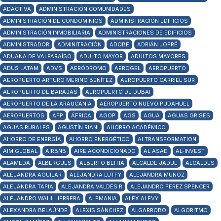
ADACTIVA
ADMINISTRACIÓN COMUNIDADES
ADMINISTRACIÓN DE CONDOMINIOS
ADMINISTRACIÓN EDIFICIOS
ADMINISTRACIÓN INMOBILIARIA
ADMINISTRACIONES DE EDIFICIOS
ADMINISTRADOR
ADMINITRACIÓN
ADOBE
ADRIÁN JOFRÉ
ADUANA DE VALPARAÍSO
ADULTO MAYOR
ADULTOS MAYORES
ADUS LATAM
ADVS
AERÓDROMO
AEROGEL
AEROPUERTO
AEROPUERTO ARTURO MERINO BENÍTEZ
AEROPUERTO CARRIEL SUR
AEROPUERTO DE BARAJAS
AEROPUERTO DE DUBAI
AEROPUERTO DE LA ARAUCANÍA
AEROPUERTO NUEVO PUDAHUEL
AEROPUERTOS
AFP
ÁFRICA
AGOP
AGS
AGUA
AGUAS GRISES
AGUAS RURALES
AGUSTÍN RIANI
AHORRO ACADÉMICO
AHORRO DE ENERGÍA
AHORRO ENERGÉTICO
AI TRANSFORMATION
AIM GLOBAL
AIRBNB
AIRE ACONDICIONADO
AL ASAD
AL-INVEST
ALAMEDA
ALBERGUES
ALBERTO BEITIA
ALCALDE JADUE
ALCALDES
ALEJANDRA AGUILAR
ALEJANDRA LUTFY
ALEJANDRA MUÑOZ
ALEJANDRA TAPIA
ALEJANDRA VALDÉS R
ALEJANDRO PEREZ SPENCER
ALEJANDRO WAHL HERRERA
ALEMANIA
ALEX ALEVY
ALEXANDRA BELAÚNDE
ALEXIS SÁNCHEZ
ALGARROBO
ALGORITMO