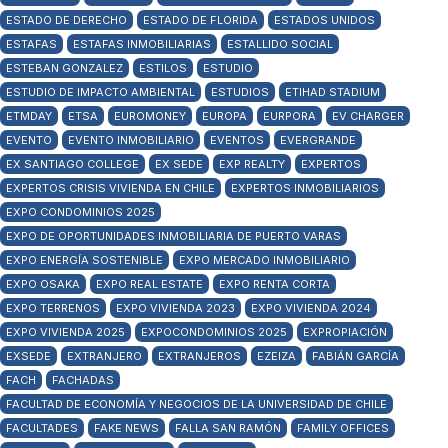
ESTADO DE DERECHO
ESTADO DE FLORIDA
ESTADOS UNIDOS
ESTAFAS
ESTAFAS INMOBILIARIAS
ESTALLIDO SOCIAL
ESTEBAN GONZALEZ
ESTILOS
ESTUDIO
ESTUDIO DE IMPACTO AMBIENTAL
ESTUDIOS
ETIHAD STADIUM
ETMDAY
ETSA
EUROMONEY
EUROPA
EURPORA
EV CHARGER
EVENTO
EVENTO INMOBILIARIO
EVENTOS
EVERGRANDE
EX SANTIAGO COLLEGE
EX SEDE
EXP REALTY
EXPERTOS
EXPERTOS CRISIS VIVIENDA EN CHILE
EXPERTOS INMOBILIARIOS
EXPO CONDOMINIOS 2025
EXPO DE OPORTUNIDADES INMOBILIARIA DE PUERTO VARAS
EXPO ENERGÍA SOSTENIBLE
EXPO MERCADO INMOBILIARIO
EXPO OSAKA
EXPO REAL ESTATE
EXPO RENTA CORTA
EXPO TERRENOS
EXPO VIVIENDA 2023
EXPO VIVIENDA 2024
EXPO VIVIENDA 2025
EXPOCONDOMINIOS 2025
EXPROPIACIÓN
EXSEDE
EXTRANJERO
EXTRANJEROS
EZEIZA
FABIÁN GARCÍA
FACH
FACHADAS
FACULTAD DE ECONOMÍA Y NEGOCIOS DE LA UNIVERSIDAD DE CHILE
FACULTADES
FAKE NEWS
FALLA SAN RAMÓN
FAMILY OFFICES