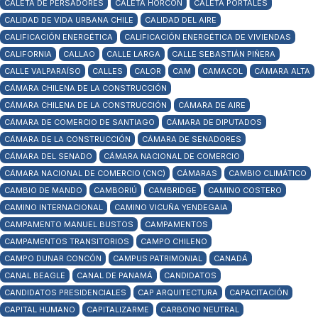
CALETA DE PERSADORES
CALETA HORCÓN
CALETA PORTALES
CALIDAD DE VIDA URBANA CHILE
CALIDAD DEL AIRE
CALIFICACIÓN ENERGÉTICA
CALIFICACIÓN ENERGÉTICA DE VIVIENDAS
CALIFORNIA
CALLAO
CALLE LARGA
CALLE SEBASTIÁN PIÑERA
CALLE VALPARAÍSO
CALLES
CALOR
CAM
CAMACOL
CÁMARA ALTA
CÁMARA CHILENA DE LA CONSTRUCCIÓN
CÁMARA CHILENA DE LA CONSTRUCCIÓN
CÁMARA DE AIRE
CÁMARA DE COMERCIO DE SANTIAGO
CÁMARA DE DIPUTADOS
CÁMARA DE LA CONSTRUCCIÓN
CÁMARA DE SENADORES
CÁMARA DEL SENADO
CÁMARA NACIONAL DE COMERCIO
CÁMARA NACIONAL DE COMERCIO (CNC)
CÁMARAS
CAMBIO CLIMÁTICO
CAMBIO DE MANDO
CAMBORIÚ
CAMBRIDGE
CAMINO COSTERO
CAMINO INTERNACIONAL
CAMINO VICUÑA YENDEGAIA
CAMPAMENTO MANUEL BUSTOS
CAMPAMENTOS
CAMPAMENTOS TRANSITORIOS
CAMPO CHILENO
CAMPO DUNAR CONCÓN
CAMPUS PATRIMONIAL
CANADÁ
CANAL BEAGLE
CANAL DE PANAMÁ
CANDIDATOS
CANDIDATOS PRESIDENCIALES
CAP ARQUITECTURA
CAPACITACIÓN
CAPITAL HUMANO
CAPITALIZARME
CARBONO NEUTRAL