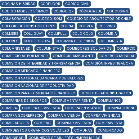
COCINAS HÍBRIDAS
CODEUDOR
CÓDIGO CIVIL
CÓDIGO MODELO SÍSMICO
CÓDIGO QR
CÓDIGOAZUL
COHOUSING
COLABORACIÓN
COLDECO-SQM
COLEGIO DE ARQUITECTOS DE CHILE
COLEGIO DE CONSTRUCTORES
COLINA
COLIVER
COLIVING
COLLIERS
COLLIGUAY
COLLIPULLI
COLO COLO
COLOMBIA
COLORES
COLORES 2024
COLUMNA DE OPINIÓN
COLUMNISTA
COLUMNISTA EDI
COLUMNISTAS
COMEDORES SOLIDARIOS
COMERCIO
COMERCIO AL POR MENOR
COMERCIO AMBULANTE
COMERCIO MUNDIAL
COMISIÓN DE INTEGRIDAD Y TRANSPARENCIA
COMISIÓN INVESTIGADORA
COMISIÓN MERCADO FINANCIERO
COMISIÓN NACIONAL BANCARIA Y DE VALORES
COMISIÓN NACIONAL DE PRODUCTIVIDAD
COMISIÓN PARA EL MERCADO FINANCIERO
COMITÉ DE ADMINISTRACIÓN
COMPAÑIAS DE SEGUROS
COMPLEMENTAR RENTA
COMPLIANCE
COMPRA
COMPRA DE VIVIENDA
COMPRA EN BLANCO
COMPRA ONLINE
COMPRA SOBREPRECIO
COMPRA VIVIENDA
COMPRA VIVIENDAS
COMPRADORES
COMPRAR
COMPRAR VIVIENDA
COMPRAVENTA
COMPUESTOS ORGÁNICOS VOLÁTILES
COMUNAS
COMUNICADO
COMUNIDAD
COMUNIDAD DE MUJERES INMOBILIARIAS