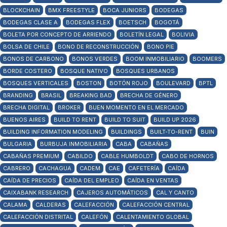
BLOCKCHAIN
BMX FREESTYLE
BOCA JUNIORS
BODEGAS
BODEGAS CLASE A
BODEGAS FLEX
BOETSCH
BOGOTÁ
BOLETA POR CONCEPTO DE ARRIENDO
BOLETÍN LEGAL
BOLIVIA
BOLSA DE CHILE
BONO DE RECONSTRUCCIÓN
BONO PIE
BONOS DE CARBONO
BONOS VERDES
BOOM INMOBILIARIO
BOOMERS
BORDE COSTERO
BOSQUE NATIVO
BOSQUES URBANOS
BOSQUES VERTICALES
BOSTON
BOTÓN ROJO
BOULEVARD
BPTL
BRANDING
BRASIL
BREAKING BAD
BRECHA DE GÉNERO
BRECHA DIGITAL
BROKER
BUEN MOMENTO EN EL MERCADO
BUENOS AIRES
BUILD TO RENT
BUILD TO SUIT
BUILD UP 2026
BUILDING INFORMATION MODELING
BUILDINGS
BUILT-TO-RENT
BUIN
BULGARIA
BURBUJA INMOBILIARIA
CABA
CABAÑAS
CABAÑAS PREMIUM
CABILDO
CABLE HUMBOLDT
CABO DE HORNOS
CABRERO
CACHAGUA
CADEM
CAE
CAFETERÍA
CAÍDA
CAÍDA DE PRECIOS
CAÍDA DEL EMPLEO
CAÍDA EN VENTAS
CAIXABANK RESEARCH
CAJEROS AUTOMÁTICOS
CAL Y CANTO
CALAMA
CALDERAS
CALEFACCIÓN
CALEFACCIÓN CENTRAL
CALEFACCIÓN DISTRITAL
CALEFÓN
CALENTAMIENTO GLOBAL