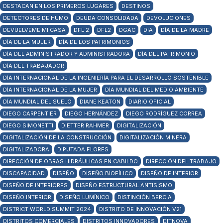
DESTACAN EN LOS PRIMEROS LUGARES
DESTINOS
DETECTORES DE HUMO
DEUDA CONSOLIDADA
DEVOLUCIONES
DEVUELVEME MI CASA
DFL 2
DFL2
DGAC
DIA
DÍA DE LA MADRE
DÍA DE LA MUJER
DÍA DE LOS PATRIMONIOS
DÍA DEL ADMINISTRADOR Y ADMINISTRADORA
DÍA DEL PATRIMONIO
DÍA DEL TRABAJADOR
DÍA INTERNACIONAL DE LA INGENIERÍA PARA EL DESARROLLO SOSTENIBLE
DÍA INTERNACIONAL DE LA MUJER
DÍA MUNDIAL DEL MEDIO AMBIENTE
DÍA MUNDIAL DEL SUELO
DIANE KEATON
DIARIO OFICIAL
DIEGO CARPENTIER
DIEGO HERNÁNDEZ
DIEGO RODRÍGUEZ CORREA
DIEGO SIMONETTI
DIETTER RAHMER
DIGITALIZACIÓN
DIGITALIZACIÓN DE LA CONSTRUCCIÓN
DIGITALIZACIÓN MINERA
DIGITALIZADORA
DIPUTADA FLORES
DIRECCIÓN DE OBRAS HIDRÁULICAS EN CABILDO
DIRECCIÓN DEL TRABAJO
DISCAPACIDAD
DISEÑO
DISEÑO BIOFÍLICO
DISEÑO DE INTERIOR
DISEÑO DE INTERIORES
DISEÑO ESTRUCTURAL ANTISISMO
DISEÑO INTERIOR
DISEÑO LUMÍNICO
DISTINCIÓN BERCIA
DISTRICT WORLD SUMMIT 2024
DISTRITO DE INNOVACIÓN V21
DISTRITOS COMERCIALES
DISTRITOS INNOVADORES
DITNOVA