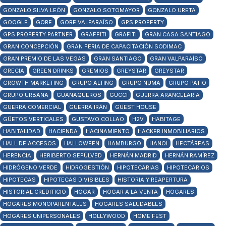
GONZALO SILVA LEÓN
GONZALO SOTOMAYOR
GONZALO URETA
GOOGLE
GORE
GORE VALPARAÍSO
GPS PROPERTY
GPS PROPERTY PARTNER
GRAFFITI
GRAFITI
GRAN CASA SANTIAGO
GRAN CONCEPCIÓN
GRAN FERIA DE CAPACITACIÓN SODIMAC
GRAN PREMIO DE LAS VEGAS
GRAN SANTIAGO
GRAN VALPARAÍSO
GRECIA
GREEN DRINKS
GREMIOS
GREYSTAR
GREYSTAR
GROWTH MARKETING
GRUPO ALTING
GRUPO NUMA
GRUPO PATIO
GRUPO URBANA
GUANAQUEROS
GUCCI
GUERRA ARANCELARIA
GUERRA COMERCIAL
GUERRA IRÁN
GUEST HOUSE
GÜETOS VERTICALES
GUSTAVO COLLAO
H2V
HABITAGE
HABITALIDAD
HACIENDA
HACINAMIENTO
HACKER INMOBILIARIOS
HALL DE ACCESOS
HALLOWEEN
HAMBURGO
HANOI
HECTÁREAS
HERENCIA
HERIBERTO SEPÚLVED
HERNÁN MADRID
HERNÁN RAMÍREZ
HIDRÓGENO VERDE
HIDROGESTIÓN
HIPOTECARIAS
HIPOTECARIOS
HIPOTECAS
HIPOTECAS DIVISIBLES
HISTORIA Y REAPERTURA
HISTORIAL CREDITICIO
HOGAR
HOGAR A LA VENTA
HOGARES
HOGARES MONOPARENTALES
HOGARES SALUDABLES
HOGARES UNIPERSONALES
HOLLYWOOD
HOME FEST