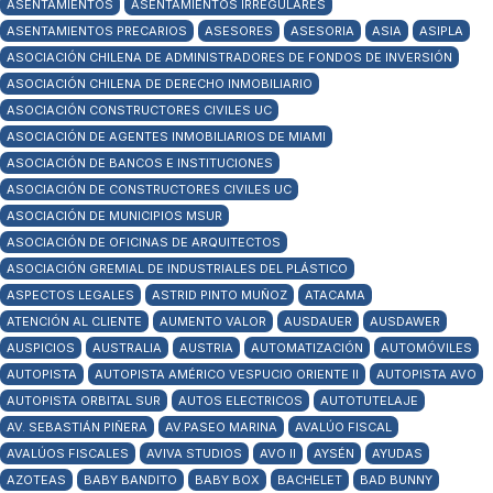
ASENTAMIENTOS
ASENTAMIENTOS IRREGULARES
ASENTAMIENTOS PRECARIOS
ASESORES
ASESORIA
ASIA
ASIPLA
ASOCIACIÓN CHILENA DE ADMINISTRADORES DE FONDOS DE INVERSIÓN
ASOCIACIÓN CHILENA DE DERECHO INMOBILIARIO
ASOCIACIÓN CONSTRUCTORES CIVILES UC
ASOCIACIÓN DE AGENTES INMOBILIARIOS DE MIAMI
ASOCIACIÓN DE BANCOS E INSTITUCIONES
ASOCIACIÓN DE CONSTRUCTORES CIVILES UC
ASOCIACIÓN DE MUNICIPIOS MSUR
ASOCIACIÓN DE OFICINAS DE ARQUITECTOS
ASOCIACIÓN GREMIAL DE INDUSTRIALES DEL PLÁSTICO
ASPECTOS LEGALES
ASTRID PINTO MUÑOZ
ATACAMA
ATENCIÓN AL CLIENTE
AUMENTO VALOR
AUSDAUER
AUSDAWER
AUSPICIOS
AUSTRALIA
AUSTRIA
AUTOMATIZACIÓN
AUTOMÓVILES
AUTOPISTA
AUTOPISTA AMÉRICO VESPUCIO ORIENTE II
AUTOPISTA AVO
AUTOPISTA ORBITAL SUR
AUTOS ELECTRICOS
AUTOTUTELAJE
AV. SEBASTIÁN PIÑERA
AV.PASEO MARINA
AVALÚO FISCAL
AVALÚOS FISCALES
AVIVA STUDIOS
AVO II
AYSÉN
AYUDAS
AZOTEAS
BABY BANDITO
BABY BOX
BACHELET
BAD BUNNY