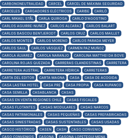
CARBONONEUTRALIDAD
CÁRCEL
CÁRCEL DE MÁXIMA SEGURIDAD
CÁRCELES
CARGADORES ELÉCTRICOS
CARIBE
CARILÓ
CARL MIKAEL STÅL
CARLA QUIROGA
CARLO D'AGOSTINO
CARLOS AGUIRRE-NUÑEZ
CARLOS ALCARAZ
CARLOS BALART
CARLOS BASCOU BENTJERODT
CARLOS CRUZ
CARLOS MAILLET
CARLOS MONTES
CARLOS MORENO
CARLOS PARADA MEYER
CARLOS SAUL
CARLOS VÁSQUEZ
CARMEN PAZ MUÑOZ
CAROLA ÁLVAREZ
CAROLA NARANJO
CAROLINA MATTHEI DA BOVE
CAROLINA ROJAS QUEZADA
CARRERAS CLANDESTINAS
CARRETERA
CARRETERA AUSTRAL
CARRETERA HÍDRICA
CARRETERAS
CARTA DEL EDITOR
CARTA MAGNA
CASA
CASA DE ACOGIDA
CASA LASTRA HOTEL
CASA PRE
CASA PROPIA
CASA RUPANCO
CASA SEMILLA
CASABLANCA
CASAS
CASAS EN VENTA REGIONES CHILE
CASAS FISCALES
CASAS FLOTANTES
CASAS MODULARES
CASAS NARCOS
CASAS PATRIMONIALES
CASAS PEQUEÑAS
CASAS PREFABRICADAS
CASAS SINIESTRADAS
CASAS SUSTENTABLES
CASAS USADAS
CASCO HISTÓRICO
CASEN
CASH
CASO CONVENIO
CASO CONVENIOS
CASONA
CASONA LOPETEGUI MENA