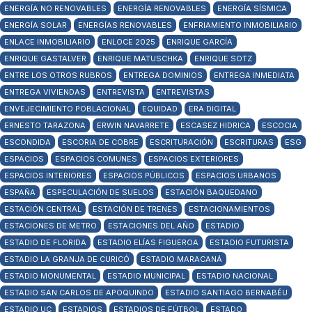
ENERGÍA NO RENOVABLES
ENERGÍA RENOVABLES
ENERGÍA SÍSMICA
ENERGÍA SOLAR
ENERGÍAS RENOVABLES
ENFRIAMIENTO INMOBILIARIO
ENLACE INMOBILIARIO
ENLOCE 2025
ENRIQUE GARCÍA
ENRIQUE GASTALVER
ENRIQUE MATUSCHKA
ENRIQUE SOTZ
ENTRE LOS OTROS RUBROS
ENTREGA DOMINIOS
ENTREGA INMEDIATA
ENTREGA VIVIENDAS
ENTREVISTA
ENTREVISTAS
ENVEJECIMIENTO POBLACIONAL
EQUIDAD
ERA DIGITAL
ERNESTO TARAZONA
ERWIN NAVARRETE
ESCASEZ HIDRICA
ESCOCIA
ESCONDIDA
ESCORIA DE COBRE
ESCRITURACIÓN
ESCRITURAS
ESG
ESPACIOS
ESPACIOS COMUNES
ESPACIOS EXTERIORES
ESPACIOS INTERIORES
ESPACIOS PÚBLICOS
ESPACIOS URBANOS
ESPAÑA
ESPECULACIÓN DE SUELOS
ESTACIÓN BAQUEDANO
ESTACIÓN CENTRAL
ESTACIÓN DE TRENES
ESTACIONAMIENTOS
ESTACIONES DE METRO
ESTACIONES DEL AÑO
ESTADIO
ESTADIO DE FLORIDA
ESTADIO ELÍAS FIGUEROA
ESTADIO FUTURISTA
ESTADIO LA GRANJA DE CURICÓ
ESTADIO MARACANÁ
ESTADIO MONUMENTAL
ESTADIO MUNICIPAL
ESTADIO NACIONAL
ESTADIO SAN CARLOS DE APOQUINDO
ESTADIO SANTIAGO BERNABÉU
ESTADIO UC
ESTADIOS
ESTADIOS DE FÚTBOL
ESTADO