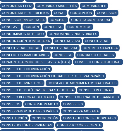
COMUNIDAD FELIZ
COMUNIDAD MADRILEÑA
COMUNIDADES
COMUNIDADES DE EDIFICIOS
CONAF
CONCEPCIÓN
CONCESIÓN
CONCESIÓN INMOBILIARIA
CONCHALÍ
CONCILIACIÓN LABORAL
CÓNCLAVE
CONCÓN
CONCURSO
CONDOMINIOS
CONDOMINIOS DE HECHO
CONDOMINIOS INDUSTRIALES
CONDONACIÓN DOMICILIARIA
CONECTA 2024
CONECTIVIDAD
CONECTIVIDAD DIGITAL
CONECTIVIDAD VIAL
CONERLIO SAAVEDRA
CONFLICTOS INMOBILIARIOS
CONGRESO
CONGRESO CIUDADES
CONJUNTO ARMÓNICO BELLAVISTA (CAB)
CONSEJO CONSTITUCIONAL
CONSEJO DE COORDINACIÓN
CONSEJO DE COORDINACIÓN CIUDAD PUERTO DE VALPARAÍSO
CONSEJO DE MINISTROS
CONSEJO DE MONUMENTOS NACIONALES
CONSEJO DE POLÍTICAS INFRAESTRUCTURA
CONSEJO REGIONAL
CONSEJO REGIONAL DEL MAULE
CONSEJO VECINAL DE DESARROLLO
CONSEJOS
CONSERJE REMOTO
CONSERJES
CONSERVADOR DE BIENES RAÍCES
CONSTANZA MORAGA
CONSTITUCIÓN
CONSTRUCCIÓN
CONSTRUCCIÓN DE HOSPITALES
CONSTRUCCIÓN DE VIVIENDAS
CONSTRUCCIÓN EFICIENTE