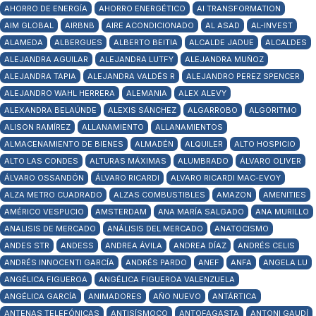
AHORRO DE ENERGÍA
AHORRO ENERGÉTICO
AI TRANSFORMATION
AIM GLOBAL
AIRBNB
AIRE ACONDICIONADO
AL ASAD
AL-INVEST
ALAMEDA
ALBERGUES
ALBERTO BEITIA
ALCALDE JADUE
ALCALDES
ALEJANDRA AGUILAR
ALEJANDRA LUTFY
ALEJANDRA MUÑOZ
ALEJANDRA TAPIA
ALEJANDRA VALDÉS R
ALEJANDRO PEREZ SPENCER
ALEJANDRO WAHL HERRERA
ALEMANIA
ALEX ALEVY
ALEXANDRA BELAÚNDE
ALEXIS SÁNCHEZ
ALGARROBO
ALGORITMO
ALISON RAMÍREZ
ALLANAMIENTO
ALLANAMIENTOS
ALMACENAMIENTO DE BIENES
ALMADÉN
ALQUILER
ALTO HOSPICIO
ALTO LAS CONDES
ALTURAS MÁXIMAS
ALUMBRADO
ÁLVARO OLIVER
ÁLVARO OSSANDÓN
ÁLVARO RICARDI
ALVARO RICARDI MAC-EVOY
ALZA METRO CUADRADO
ALZAS COMBUSTIBLES
AMAZON
AMENITIES
AMÉRICO VESPUCIO
AMSTERDAM
ANA MARÍA SALGADO
ANA MURILLO
ANALISIS DE MERCADO
ANÁLISIS DEL MERCADO
ANATOCISMO
ANDES STR
ANDESS
ANDREA ÁVILA
ANDREA DÍAZ
ANDRÉS CELIS
ANDRÉS INNOCENTI GARCÍA
ANDRÉS PARDO
ANEF
ANFA
ANGELA LU
ANGÉLICA FIGUEROA
ANGÉLICA FIGUEROA VALENZUELA
ANGÉLICA GARCÍA
ANIMADORES
AÑO NUEVO
ANTÁRTICA
ANTENAS TELEFÓNICAS
ANTISÍSMOCO
ANTOFAGASTA
ANTONI GAUDÍ