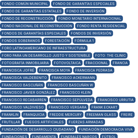
FONDO COMÚN MUNICIPAL
FONDO DE GARANTÍAS ESPECIALES
FONDO DE GARANTÍAS ESTATALES
FONDO DE INVERSIÓN
FONDO DE RECONSTRUCCIÓN
FONDO MONETARIO INTERNACIONAL
FONDO NACIONAL DE RECONSTRUCCIÓN
FONDO RENTA RESIDENCIAL
FONDOS DE GARANTÍAS ESPECIALES
FONDOS DE INVERSIÓN
FONDOS SOBERANOS
FORESTACIÓN
FÓRMULA 1
FORO LATINOAMERICANO DE INFRAESTRUCTURA
FORO PARA UN DESARROLLO JUSTO Y SOSTENIBLE
FOTO: THE CLINIC
FOTOGRAFÍA INMOBILIARIA
FOTOVOLTAICA
FRACCIONAL
FRANCIA
FRANCISCA JOFRÉ
FRANCISCA MOYA
FRANCISCA PEDRASA
FRANCISCA VALDEBENITO
FRANCISCO ACKERMANN
FRANCISCO BASCUÑÁN
FRANCISCO BASCUÑÁN W
FRANCISCO JAVIER GONZÁLEZ
FRANCISCO KLEIN
FRANCISCO RECABARREN
FRANCISCO SEPÚLVEDA
FRANCISCO URRUTIA
FRANCISCO VALDIVIESO
FRANCISCO VERGARA
FRANK ECKART
FRANKLIN
FRANQUICIA
FREDDIE MERCURY
FREEMAN GLASS
FREIRE
FRUTILLAR
FUEGOS ARTIFICIALES
FUERZAS ARMADAS
FUNDACIÓN DE DESARROLLO CIUDADANO
FUNDACIÓN DEMOCRACIA VIVA
FUNDACIONES
FUNDAMENTA
FUNERALES NARCOS
FÚTBOL