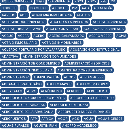
#QUIEROMIBARRIO
18/O
1RA VIVIENDA
2023
2025
27F
2D
3.000 UF
3D
3G OFFICE
4.000 UF
8M
A&G
A+ENERGÍA
AARHUS
ABIF
ACADEMIA INMOBILIARIA
ACADES
ACCESIBILIDAD UNIVERSAL
ACCESO A LA VIVIENDA
ACCESO A VIVIENDA
ACCESO LIBRE A PLAYAS
ACCESO UNIVERSAL
ACCESOS A LA VIVIENDA
ACCUC
ACERA
ACERO
ACERO GALVANIZADO
ACERO VERDE
ACHM
ACTIVO INMOBILIARIO
ACTIVOS INMOBILIARIOS
ACUERDO PORTUARIO POR VALPARAÍSO
ACUSACIÓN CONSTITUCIONAL
ADACTIVA
ADMINISTRACIÓN COMUNIDADES
ADMINISTRACIÓN DE CONDOMINIOS
ADMINISTRACIÓN EDIFICIOS
ADMINISTRACIÓN INMOBILIARIA
ADMINISTRACIONES DE EDIFICIOS
ADMINISTRADOR
ADMINITRACIÓN
ADOBE
ADRIÁN JOFRÉ
ADUANA DE VALPARAÍSO
ADULTO MAYOR
ADULTOS MAYORES
ADUS LATAM
ADVS
AERÓDROMO
AEROGEL
AEROPUERTO
AEROPUERTO ARTURO MERINO BENÍTEZ
AEROPUERTO CARRIEL SUR
AEROPUERTO DE BARAJAS
AEROPUERTO DE DUBAI
AEROPUERTO DE LA ARAUCANÍA
AEROPUERTO NUEVO PUDAHUEL
AEROPUERTOS
AFP
ÁFRICA
AGOP
AGS
AGUA
AGUAS GRISES
AGUAS RURALES
AGUSTÍN RIANI
AHORRO ACADÉMICO