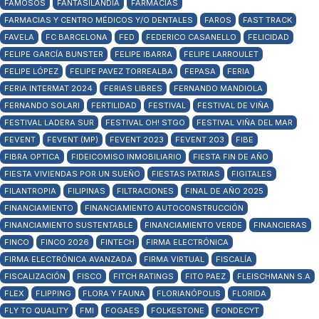
FAMOSOS
FANTASILANDIA
FARMACIAS
FARMACIAS Y CENTRO MÉDICOS Y/O DENTALES
FAROS
FAST TRACK
FAVELA
FC BARCELONA
FED
FEDERICO CASANELLO
FELICIDAD
FELIPE GARCÍA BUNSTER
FELIPE IBARRA
FELIPE LARROULET
FELIPE LÓPEZ
FELIPE PAVEZ TORREALBA
FEPASA
FERIA
FERIA INTERMAT 2024
FERIAS LIBRES
FERNANDO MANDIOLA
FERNANDO SOLARI
FERTILIDAD
FESTIVAL
FESTIVAL DE VIÑA
FESTIVAL LADERA SUR
FESTIVAL OH! STGO
FESTIVAL VIÑA DEL MAR
FEVENT
FEVENT (MP)
FEVENT 2023
FEVENT 203
FIBE
FIBRA OPTICA
FIDEICOMISO INMOBILIARIO
FIESTA FIN DE AÑO
FIESTA VIVIENDAS POR UN SUEÑO
FIESTAS PATRIAS
FIGITALES
FILANTROPIA
FILIPINAS
FILTRACIONES
FINAL DE AÑO 2025
FINANCIAMIENTO
FINANCIAMIENTO AUTOCONSTRUCCIÓN
FINANCIAMIENTO SUSTENTABLE
FINANCIAMIENTO VERDE
FINANCIERAS
FINCO
FINCO 2026
FINTECH
FIRMA ELECTRÓNICA
FIRMA ELECTRÓNICA AVANZADA
FIRMA VIRTUAL
FISCALÍA
FISCALIZACIÓN
FISCO
FITCH RATINGS
FITO PAEZ
FLEISCHMANN S.A
FLEX
FLIPPING
FLORA Y FAUNA
FLORIANÓPOLIS
FLORIDA
FLY TO QUALITY
FMI
FOGAES
FOLKESTONE
FONDECYT