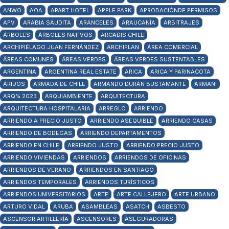
ANWO
AOA
APART HOTEL
APPLE PARK
APROBACIÓNDE PERMISOS
APV
ARABIA SAUDITA
ARANCELES
ARAUCANÍA
ARBITRAJES
ÁRBOLES
ÁRBOLES NATIVOS
ARCADIS CHILE
ARCHIPIÉLAGO JUAN FERNÁNDEZ
ARCHIPLAN
ÁREA COMERCIAL
ÁREAS COMUNES
ÁREAS VERDES
ÁREAS VERDES SUSTENTABLES
ARGENTINA
ARGENTINA REAL ESTATE
ARICA
ARICA Y PARINACOTA
ÁRIDOS
ARMADA DE CHILE
ARMANDO DURÁN BUSTAMANTE
ARMANI
ARQ% 2023
ARQUIAMBIENTE
ARQUITECTURA
ARQUITECTURA HOSPITALARIA
ARREGLO
ARRIENDO
ARRIENDO A PRECIO JUSTO
ARRIENDO ASEQUIBLE
ARRIENDO CASAS
ARRIENDO DE BODEGAS
ARRIENDO DEPARTAMENTOS
ARRIENDO EN CHILE
ARRIENDO JUSTO
ARRIENDO PRECIO JUSTO
ARRIENDO VIVIENDAS
ARRIENDOS
ARRIENDOS DE OFICINAS
ARRIENDOS DE VERANO
ARRIENDOS EN SANTIAGO
ARRIENDOS TEMPORALES
ARRIENDOS TURÍSTICOS
ARRIENDOS UNIVERSITARIOS
ARTE
ARTE CALLEJERO
ARTE URBANO
ARTURO VIDAL
ARUBA
ASAMBLEAS
ASATCH
ASBESTO
ASCENSOR ARTILLERÍA
ASCENSORES
ASEGURADORAS