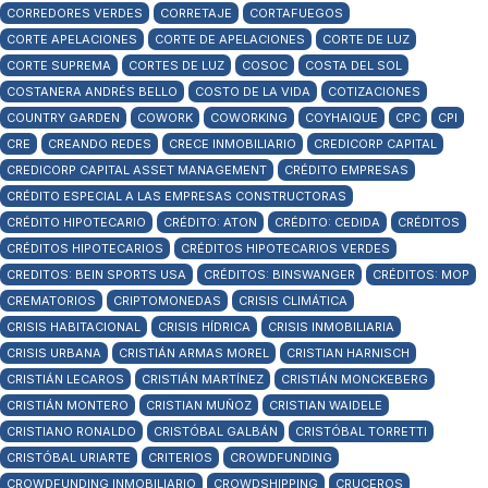
CORREDORES VERDES
CORRETAJE
CORTAFUEGOS
CORTE APELACIONES
CORTE DE APELACIONES
CORTE DE LUZ
CORTE SUPREMA
CORTES DE LUZ
COSOC
COSTA DEL SOL
COSTANERA ANDRÉS BELLO
COSTO DE LA VIDA
COTIZACIONES
COUNTRY GARDEN
COWORK
COWORKING
COYHAIQUE
CPC
CPI
CRE
CREANDO REDES
CRECE INMOBILIARIO
CREDICORP CAPITAL
CREDICORP CAPITAL ASSET MANAGEMENT
CRÉDITO EMPRESAS
CRÉDITO ESPECIAL A LAS EMPRESAS CONSTRUCTORAS
CRÉDITO HIPOTECARIO
CRÉDITO: ATON
CRÉDITO: CEDIDA
CRÉDITOS
CRÉDITOS HIPOTECARIOS
CRÉDITOS HIPOTECARIOS VERDES
CREDITOS: BEIN SPORTS USA
CRÉDITOS: BINSWANGER
CRÉDITOS: MOP
CREMATORIOS
CRIPTOMONEDAS
CRISIS CLIMÁTICA
CRISIS HABITACIONAL
CRISIS HÍDRICA
CRISIS INMOBILIARIA
CRISIS URBANA
CRISTIÁN ARMAS MOREL
CRISTIAN HARNISCH
CRISTIÁN LECAROS
CRISTIÁN MARTÍNEZ
CRISTIÁN MONCKEBERG
CRISTIÁN MONTERO
CRISTIAN MUÑOZ
CRISTIAN WAIDELE
CRISTIANO RONALDO
CRISTÓBAL GALBÁN
CRISTÓBAL TORRETTI
CRISTÓBAL URIARTE
CRITERIOS
CROWDFUNDING
CROWDFUNDING INMOBILIARIO
CROWDSHIPPING
CRUCEROS