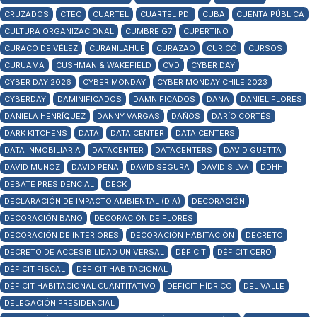
CRUZADOS
CTEC
CUARTEL
CUARTEL PDI
CUBA
CUENTA PÚBLICA
CULTURA ORGANIZACIONAL
CUMBRE G7
CUPERTINO
CURACO DE VÉLEZ
CURANILAHUE
CURAZAO
CURICÓ
CURSOS
CURUAMA
CUSHMAN & WAKEFIELD
CVD
CYBER DAY
CYBER DAY 2026
CYBER MONDAY
CYBER MONDAY CHILE 2023
CYBERDAY
DAMINIFICADOS
DAMNIFICADOS
DANA
DANIEL FLORES
DANIELA HENRÍQUEZ
DANNY VARGAS
DAÑOS
DARÍO CORTÉS
DARK KITCHENS
DATA
DATA CENTER
DATA CENTERS
DATA INMOBILIARIA
DATACENTER
DATACENTERS
DAVID GUETTA
DAVID MUÑOZ
DAVID PEÑA
DAVID SEGURA
DAVID SILVA
DDHH
DEBATE PRESIDENCIAL
DECK
DECLARACIÓN DE IMPACTO AMBIENTAL (DIA)
DECORACIÓN
DECORACIÓN BAÑO
DECORACIÓN DE FLORES
DECORACIÓN DE INTERIORES
DECORACIÓN HABITACIÓN
DECRETO
DECRETO DE ACCESIBILIDAD UNIVERSAL
DÉFICIT
DÉFICIT CERO
DÉFICIT FISCAL
DÉFICIT HABITACIONAL
DÉFICIT HABITACIONAL CUANTITATIVO
DÉFICIT HÍDRICO
DEL VALLE
DELEGACIÓN PRESIDENCIAL