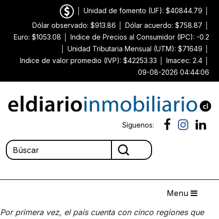
│
Unidad de fomento (UF): $40844.79
│
Dólar observado: $913.86
│
Dólar acuerdo: $758.87
│
Euro: $1053.08
│
Indice de Precios al Consumidor (IPC): -0.2
│
Unidad Tributaria Mensual (UTM): $71649
│
Indice de valor promedio (IVP): $42253.33
│
Imacec: 2.4
│
09-08-2026 04:44:06
Síguenos:
Menu
Por primera vez, el país cuenta con cinco regiones que