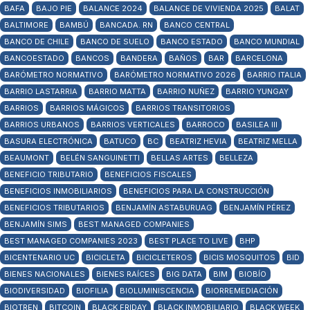
BAFA
BAJO PIE
BALANCE 2024
BALANCE DE VIVIENDA 2025
BALAT
BALTIMORE
BAMBÚ
BANCADA. RN
BANCO CENTRAL
BANCO DE CHILE
BANCO DE SUELO
BANCO ESTADO
BANCO MUNDIAL
BANCOESTADO
BANCOS
BANDERA
BAÑOS
BAR
BARCELONA
BARÓMETRO NORMATIVO
BARÓMETRO NORMATIVO 2026
BARRIO ITALIA
BARRIO LASTARRIA
BARRIO MATTA
BARRIO NUÑEZ
BARRIO YUNGAY
BARRIOS
BARRIOS MÁGICOS
BARRIOS TRANSITORIOS
BARRIOS URBANOS
BARRIOS VERTICALES
BARROCO
BASILEA III
BASURA ELECTRÓNICA
BATUCO
BC
BEATRIZ HEVIA
BEATRIZ MELLA
BEAUMONT
BELÉN SANGUINETTI
BELLAS ARTES
BELLEZA
BENEFICIO TRIBUTARIO
BENEFICIOS FISCALES
BENEFICIOS INMOBILIARIOS
BENEFICIOS PARA LA CONSTRUCCIÓN
BENEFICIOS TRIBUTARIOS
BENJAMÍN ASTABURUAG
BENJAMÍN PÉREZ
BENJAMÍN SIMS
BEST MANAGED COMPANIES
BEST MANAGED COMPANIES 2023
BEST PLACE TO LIVE
BHP
BICENTENARIO UC
BICICLETA
BICICLETEROS
BICIS MOSQUITOS
BID
BIENES NACIONALES
BIENES RAÍCES
BIG DATA
BIM
BIOBÍO
BIODIVERSIDAD
BIOFILIA
BIOLUMINISCENCIA
BIORREMEDIACIÓN
BIOTREN
BITCOIN
BLACK FRIDAY
BLACK INMOBILIARIO
BLACK WEEK