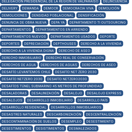
DELEGACIÓN PRESIDENCIAL DE LA REGIÓN DE VALPARAÍSO
DELINCUENCIA
DELIVERY
DEMANDA
DEMOCR
DEMOCRACIA VIVA
DEMOLICIÓN
DEMOLICIONES
DENSIDAD POBLACIONAL
DENSIFICACIÓN
DENUNCIA DE OBRA NUEVA
DEPA YA
DEPARTAMENTO TI OUTSOURCING
DEPARTAMENTOS
DEPARTAMENTOS EN ARRIENDO
DEPARTAMENTOS NUEVOS
DEPARTAMENTOS USADOS
DEPORTE
DEPORTES
DEPRECIACIÓN
DEPTHOUSES
DERECHO A LA VIVIENDA
DERECHO A LA VIVIENDA DIGNA
DERECHO DE ASEO
DERECHO INMOBILIARIO
DERECHO REAL DE CONSERVACIÓN
DERECHOS DE AGUA
DERECHOS DE AGUAS
DERECHOS DE ASEO
DESAFÍO LEVANTEMOS CHILE
DESAFÍO NET ZERO 2030
DESAFÍO NETZERO 2030
DESAFÍO NETZERO2030
DESAFÍOS TÚNEL SUBMARINO 45 METROS DE PROFUNDIDAD
DESALADORAS
DESALINIZACIÓN
DESALOJO
DESALOJO EXPRESS
DESALOJOS
DESARROLLO INMOBILIARIO
DESARROLLO PAÍS
DESARROLLO RESIDENCIAL
DESARROLLOS INMOBILIARIOS
DESASTRES NATURALES
DESCARBONIZACIÓN
DESCENTRALIZACIÓN
DESCONTAMINACIÓN DE SUELOS
DESEMPLEO
DESESTIMIENTO
DESESTIMIENTOS
DESISTIMIENTOS
DESMALEZADOS