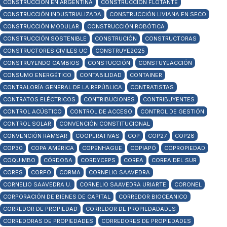
CONSTRUCCIÓN EN ARGENTINA
CONSTRUCCIÓN FLOTANTE
CONSTRUCCIÓN INDUSTRIALIZADA
CONSTRUCCIÓN LIVIANA EN SECO
CONSTRUCCIÓN MODULAR
CONSTRUCCIÓN ROBÓTICA
CONSTRUCCIÓN SOSTENIBLE
CONSTRUCIÓN
CONSTRUCTORAS
CONSTRUCTORES CIVILES UC
CONSTRUYE2025
CONSTRUYENDO CAMBIOS
CONSTUCCIÓN
CONSTUYEACCIÓN
CONSUMO ENERGÉTICO
CONTABILIDAD
CONTAINER
CONTRALORÍA GENERAL DE LA REPÚBLICA
CONTRATISTAS
CONTRATOS ELÉCTRICOS
CONTRIBUCIONES
CONTRIBUYENTES
CONTROL ACÚSTICO
CONTROL DE ACCESO
CONTROL DE GESTIÓN
CONTROL SOLAR
CONVENCIÓN CONSTITUCIONAL
CONVENCIÓN RAMSAR
COOPERATIVAS
COP
COP27
COP28
COP30
COPA AMÉRICA
COPENHAGUE
COPIAPÓ
COPROPIEDAD
COQUIMBO
CÓRDOBA
CORDYCEPS
COREA
COREA DEL SUR
CORES
CORFO
CORMA
CORNELIO SAAVEDRA
CORNELIO SAAVEDRA U.
CORNELIO SAAVEDRA URIARTE
CORONEL
CORPORACIÓN DE BIENES DE CAPITAL
CORREDOR BIOCEANICO
CORREDOR DE PROPIEDAD
CORREDOR DE PROPIEDADADES
CORREDORAS DE PROPIEDADES
CORREDORES DE PROPIEDADES