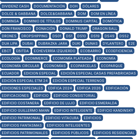
DIVIDENZ CASH
DOCUMENTACIÓN
DOH
DÓLARES
DOLCE & GABBANA
DOLCE&GABBANA
DOM
DOM EN LÍNEA
DOMINGA
DOMINIO DE TÍTULOS
DOMINUS CAPITAL
DOMÓTICA
DON FRANCISCO
DONACIÓN
DONALD TRUMP
DRAGON BALL
DRONES
DROPSHIPPING
DS01
DS1
DS10
DS19
DS49
DS52
DUA LIPA
DUBAI
DUBRAZKA JARA
DUKI
DUNAS
DYLANTERO
E2E
EBCT
EBITDA
ECHEVERRÍA IZQUIERDO
ECOBARRIO
ECOEFICIENCIA
ECOLOGÍA
ECOMMERCE
ECOMOMÍA PLATEADA
ECONOMÍA
ECONOMÍA CIRCULAR
ECONOMÍAS
ECOPARCELAS
ECOPARQUE
ECUADOR
EDICION ESPECIAL
EDICIÓN ESPECIAL CASAS PREFABRICADAS
EDICIÓN ESPECIAL ETM 24
EDICIÓN ESPECIAL TERRENOS
EDICIONES ESPECIALES
EDIFICA 2024
EDIFICA 2026
EDIFICACIÓN
EDIFICACIONES
EDIFICIO
EDIFICIO CONSISTORIAL
EDIFICIO COSTANERA
EDIFICIO DE LUJO
EDIFICIO ESMERALDA
EDIFICIO GUILLERMO MANN
EDIFICIO INTELIGENTE
EDIFICIO KANDINSKY
EDIFICIO PATRIMONIAL
EDIFICIO VITACURA
EDIFICIOS
EDIFICIOS FANTASMAS
EDIFICIOS INTELIGENTES
EDIFICIOS PATRIMONIALES
EDIFICIOS PÚBLICOS
EDIFICIOS RESIDENCIAL