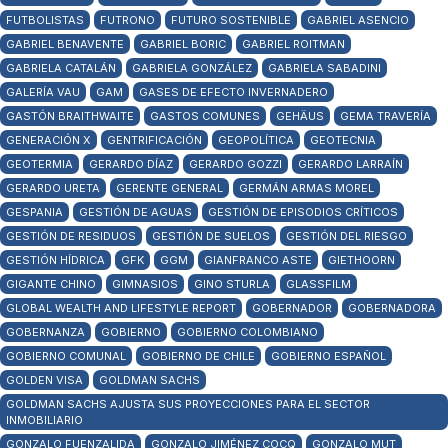
FUTBOLISTAS
FUTRONO
FUTURO SOSTENIBLE
GABRIEL ASENCIO
GABRIEL BENAVENTE
GABRIEL BORIC
GABRIEL ROITMAN
GABRIELA CATALÁN
GABRIELA GONZÁLEZ
GABRIELA SABADINI
GALERÍA VAU
GAM
GASES DE EFECTO INVERNADERO
GASTÓN BRAITHWAITE
GASTOS COMUNES
GEHÄUS
GEMA TRAVERÍA
GENERACIÓN X
GENTRIFICACIÓN
GEOPOLÍTICA
GEOTECNIA
GEOTERMIA
GERARDO DÍAZ
GERARDO GOZZI
GERARDO LARRAÍN
GERARDO URETA
GERENTE GENERAL
GERMÁN ARMAS MOREL
GESPANIA
GESTIÓN DE AGUAS
GESTIÓN DE EPISODIOS CRÍTICOS
GESTIÓN DE RESIDUOS
GESTIÓN DE SUELOS
GESTIÓN DEL RIESGO
GESTIÓN HÍDRICA
GFK
GGM
GIANFRANCO ASTE
GIETHOORN
GIGANTE CHINO
GIMNASIOS
GINO STURLA
GLASSFILM
GLOBAL WEALTH AND LIFESTYLE REPORT
GOBERNADOR
GOBERNADORA
GOBERNANZA
GOBIERNO
GOBIERNO COLOMBIANO
GOBIERNO COMUNAL
GOBIERNO DE CHILE
GOBIERNO ESPAÑOL
GOLDEN VISA
GOLDMAN SACHS
GOLDMAN SACHS AJUSTA SUS PROYECCIONES PARA EL SECTOR
INMOBILIARIO
GONZALO FUENZALIDA
GONZALO JIMÉNEZ COCQ
GONZALO MUT