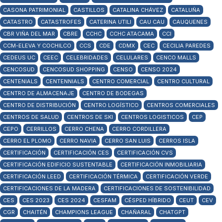
CASONA PATRIMONIAL
CASTILLOS
CATALINA CHÁVEZ
CATALUÑA
CATASTRO
CATASTROFES
CATERINA UTILI
CAU CAU
CAUQUENES
CBR VIÑA DEL MAR
CBRE
CCHC
CCHC ATACAMA
CCI
CCM-ELEVA Y COCHILCO
CCS
CDE
CDMX
CEC
CECILIA PAREDES
CEDEUS UC
CEEC
CELEBRIDADES
CELULARES
CENCO MALLS
CENCOSUD
CENCOSUD SHOPPING
CENSO
CENSO 2024
CENTENIALS
CENTENNIALS
CENTRO COMERCIAL
CENTRO CULTURAL
CENTRO DE ALMACENAJE
CENTRO DE BODEGAS
CENTRO DE DISTRIBUCIÓN
CENTRO LOGÍSTICO
CENTROS COMERCIALES
CENTROS DE SALUD
CENTROS DE SKI
CENTROS LOGISTICOS
CEP
CEPO
CERRILLOS
CERRO CHENA
CERRO CORDILLERA
CERRO EL PLOMO
CERRO NAVIA
CERRO SAN LUIS
CERROS ISLA
CERTIFICACIÓN
CERTIFICACIÓN CES
CERTIFICACIÓN CVS
CERTIFICACIÓN EDIFICIO SUSTENTABLE
CERTIFICACIÓN INMOBILIARIA
CERTIFICACIÓN LEED
CERTIFICACIÓN TÉRMICA
CERTIFICACIÓN VERDE
CERTIFICACIONES DE LA MADERA
CERTIFICACIONES DE SOSTENIBILIDAD
CES
CES 2023
CES 2024
CESFAM
CÉSPED HÍBRIDO
CEUT
CEV
CGR
CHAITÉN
CHAMPIONS LEAGUE
CHAÑARAL
CHATGPT