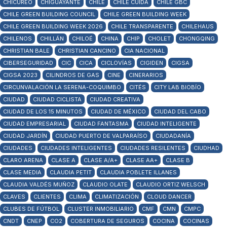
CHICUREO
CHIGUAYANTE
CHILE
CHILE CUIDA
CHILE GBC
CHILE GREEN BUILDING COUNCIL
CHILE GREEN BUILDING WEEK
CHILE GREEN BUILDING WEEK 2026
CHILE TRANSPARENTE
CHILEHAUS
CHILENOS
CHILLÁN
CHILOÉ
CHINA
CHIP
CHOLET
CHONGQING
CHRISTIAN BALE
CHRISTIAN CANCINO
CIA NACIONAL
CIBERSEGURIDAD
CIC
CICA
CICLOVÍAS
CIGIDEN
CIGSA
CIGSA 2023
CILINDROS DE GAS
CINE
CINERARIOS
CIRCUNVALACIÓN LA SERENA-COQUIMBO
CITÉS
CITY LAB BIOBÍO
CIUDAD
CIUDAD CICLISTA
CIUDAD CREATIVA
CIUDAD DE LOS 15 MINUTOS
CIUDAD DE MÉXICO
CIUDAD DEL CABO
CIUDAD EMPRESARIAL
CIUDAD FANTASMA
CIUDAD INTELIGENTE
CIUDAD JARDÍN
CIUDAD PUERTO DE VALPARAÍSO
CIUDADANÍA
CIUDADES
CIUDADES INTELIGENTES
CIUDADES RESILENTES
CIUDHAD
CLARO ARENA
CLASE A
CLASE A/A+
CLASE AA+
CLASE B
CLASE MEDIA
CLAUDIA PETIT
CLAUDIA POBLETE ILLANES
CLAUDIA VALDÉS MUÑOZ
CLAUDIO OLATE
CLAUDIO ORTIZ WELSCH
CLAVES
CLIENTES
CLIMA
CLIMATIZACIÓN
CLOUD DANCER
CLUBES DE FÚTBOL
CLUSTER INMOBILIARIO
CMF
CMN
CMPC
CNDT
CNEP
CO2
COBERTURA DE SEGUROS
COCINA
COCINAS