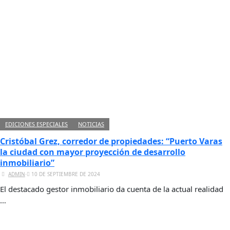
EDICIONES ESPECIALES
NOTICIAS
Cristóbal Grez, corredor de propiedades: “Puerto Varas
la ciudad con mayor proyección de desarrollo
inmobiliario”
ADMIN
⋅
10 DE SEPTIEMBRE DE 2024
El destacado gestor inmobiliario da cuenta de la actual realidad
…