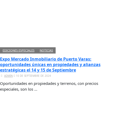
EDICIONES ESPECIALES
NOTICIAS
Expo Mercado Inmobiliario de Puerto Varas:
oportunidades únicas en propiedades y alianzas
estratégicas el 14 y 15 de Septiembre
ADMIN
⋅
10 DE SEPTIEMBRE DE 2024
Oportunidades en propiedades y terrenos, con precios
especiales, son los …