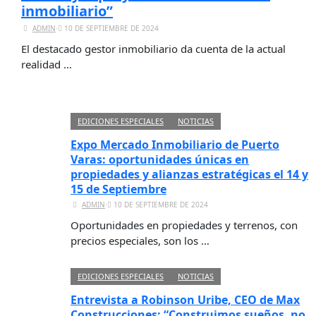
inmobiliario”
ADMIN
⋅
10 DE SEPTIEMBRE DE 2024
El destacado gestor inmobiliario da cuenta de la actual
realidad …
EDICIONES ESPECIALES
NOTICIAS
Expo Mercado Inmobiliario de Puerto
Varas: oportunidades únicas en
propiedades y alianzas estratégicas el 14 y
15 de Septiembre
ADMIN
⋅
10 DE SEPTIEMBRE DE 2024
Oportunidades en propiedades y terrenos, con
precios especiales, son los …
EDICIONES ESPECIALES
NOTICIAS
Entrevista a Robinson Uribe, CEO de Max
Construcciones: “Construimos sueños, no