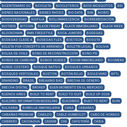
BICENTENARIO UC
BICICLETA
BICICLETEROS
BICIS MOSQUITOS
BID
BIENES NACIONALES
BIENES RAÍCES
BIG DATA
BIM
BIOBÍO
BIODIVERSIDAD
BIOFILIA
BIOLUMINISCENCIA
BIORREMEDIACIÓN
BIOTREN
BITCOIN
BLACK FRIDAY
BLACK INMOBILIARIO
BLACK WEEK
BLOCKCHAIN
BMX FREESTYLE
BOCA JUNIORS
BODEGAS
BODEGAS CLASE A
BODEGAS FLEX
BOETSCH
BOGOTÁ
BOLETA POR CONCEPTO DE ARRIENDO
BOLETÍN LEGAL
BOLIVIA
BOLSA DE CHILE
BONO DE RECONSTRUCCIÓN
BONO PIE
BONOS DE CARBONO
BONOS VERDES
BOOM INMOBILIARIO
BOOMERS
BORDE COSTERO
BOSQUE NATIVO
BOSQUES URBANOS
BOSQUES VERTICALES
BOSTON
BOTÓN ROJO
BOULEVARD
BPTL
BRANDING
BRASIL
BREAKING BAD
BRECHA DE GÉNERO
BRECHA DIGITAL
BROKER
BUEN MOMENTO EN EL MERCADO
BUENOS AIRES
BUILD TO RENT
BUILD TO SUIT
BUILD UP 2026
BUILDING INFORMATION MODELING
BUILDINGS
BUILT-TO-RENT
BUIN
BULGARIA
BURBUJA INMOBILIARIA
CABA
CABAÑAS
CABAÑAS PREMIUM
CABILDO
CABLE HUMBOLDT
CABO DE HORNOS
CABRERO
CACHAGUA
CADEM
CAE
CAFETERÍA
CAÍDA