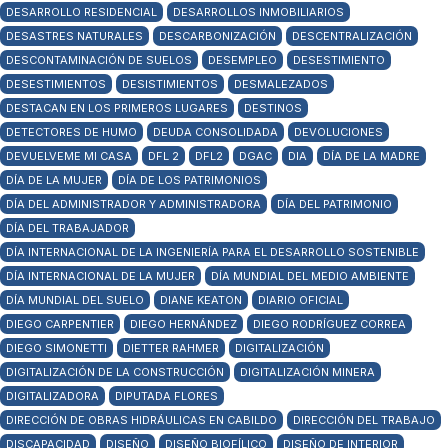
DESARROLLO RESIDENCIAL
DESARROLLOS INMOBILIARIOS
DESASTRES NATURALES
DESCARBONIZACIÓN
DESCENTRALIZACIÓN
DESCONTAMINACIÓN DE SUELOS
DESEMPLEO
DESESTIMIENTO
DESESTIMIENTOS
DESISTIMIENTOS
DESMALEZADOS
DESTACAN EN LOS PRIMEROS LUGARES
DESTINOS
DETECTORES DE HUMO
DEUDA CONSOLIDADA
DEVOLUCIONES
DEVUELVEME MI CASA
DFL 2
DFL2
DGAC
DIA
DÍA DE LA MADRE
DÍA DE LA MUJER
DÍA DE LOS PATRIMONIOS
DÍA DEL ADMINISTRADOR Y ADMINISTRADORA
DÍA DEL PATRIMONIO
DÍA DEL TRABAJADOR
DÍA INTERNACIONAL DE LA INGENIERÍA PARA EL DESARROLLO SOSTENIBLE
DÍA INTERNACIONAL DE LA MUJER
DÍA MUNDIAL DEL MEDIO AMBIENTE
DÍA MUNDIAL DEL SUELO
DIANE KEATON
DIARIO OFICIAL
DIEGO CARPENTIER
DIEGO HERNÁNDEZ
DIEGO RODRÍGUEZ CORREA
DIEGO SIMONETTI
DIETTER RAHMER
DIGITALIZACIÓN
DIGITALIZACIÓN DE LA CONSTRUCCIÓN
DIGITALIZACIÓN MINERA
DIGITALIZADORA
DIPUTADA FLORES
DIRECCIÓN DE OBRAS HIDRÁULICAS EN CABILDO
DIRECCIÓN DEL TRABAJO
DISCAPACIDAD
DISEÑO
DISEÑO BIOFÍLICO
DISEÑO DE INTERIOR