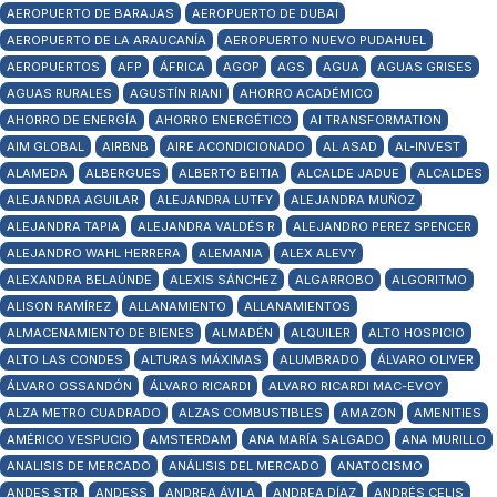
AEROPUERTO DE BARAJAS
AEROPUERTO DE DUBAI
AEROPUERTO DE LA ARAUCANÍA
AEROPUERTO NUEVO PUDAHUEL
AEROPUERTOS
AFP
ÁFRICA
AGOP
AGS
AGUA
AGUAS GRISES
AGUAS RURALES
AGUSTÍN RIANI
AHORRO ACADÉMICO
AHORRO DE ENERGÍA
AHORRO ENERGÉTICO
AI TRANSFORMATION
AIM GLOBAL
AIRBNB
AIRE ACONDICIONADO
AL ASAD
AL-INVEST
ALAMEDA
ALBERGUES
ALBERTO BEITIA
ALCALDE JADUE
ALCALDES
ALEJANDRA AGUILAR
ALEJANDRA LUTFY
ALEJANDRA MUÑOZ
ALEJANDRA TAPIA
ALEJANDRA VALDÉS R
ALEJANDRO PEREZ SPENCER
ALEJANDRO WAHL HERRERA
ALEMANIA
ALEX ALEVY
ALEXANDRA BELAÚNDE
ALEXIS SÁNCHEZ
ALGARROBO
ALGORITMO
ALISON RAMÍREZ
ALLANAMIENTO
ALLANAMIENTOS
ALMACENAMIENTO DE BIENES
ALMADÉN
ALQUILER
ALTO HOSPICIO
ALTO LAS CONDES
ALTURAS MÁXIMAS
ALUMBRADO
ÁLVARO OLIVER
ÁLVARO OSSANDÓN
ÁLVARO RICARDI
ALVARO RICARDI MAC-EVOY
ALZA METRO CUADRADO
ALZAS COMBUSTIBLES
AMAZON
AMENITIES
AMÉRICO VESPUCIO
AMSTERDAM
ANA MARÍA SALGADO
ANA MURILLO
ANALISIS DE MERCADO
ANÁLISIS DEL MERCADO
ANATOCISMO
ANDES STR
ANDESS
ANDREA ÁVILA
ANDREA DÍAZ
ANDRÉS CELIS