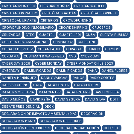
CRISTIÁN MONTERO
CRISTIAN MUÑOZ
CRISTIAN WAIDELE
CRISTIANO RONALDO
CRISTÓBAL GALBÁN
CRISTÓBAL TORRETTI
CRISTÓBAL URIARTE
CRITERIOS
CROWDFUNDING
CROWDFUNDING INMOBILIARIO
CROWDSHIPPING
CRUCEROS
CRUZADOS
CTEC
CUARTEL
CUARTEL PDI
CUBA
CUENTA PÚBLICA
CULTURA ORGANIZACIONAL
CUMBRE G7
CUPERTINO
CURACO DE VÉLEZ
CURANILAHUE
CURAZAO
CURICÓ
CURSOS
CURUAMA
CUSHMAN & WAKEFIELD
CVD
CYBER DAY
CYBER DAY 2026
CYBER MONDAY
CYBER MONDAY CHILE 2023
CYBERDAY
DAMINIFICADOS
DAMNIFICADOS
DANA
DANIEL FLORES
DANIELA HENRÍQUEZ
DANNY VARGAS
DAÑOS
DARÍO CORTÉS
DARK KITCHENS
DATA
DATA CENTER
DATA CENTERS
DATA INMOBILIARIA
DATACENTER
DATACENTERS
DAVID GUETTA
DAVID MUÑOZ
DAVID PEÑA
DAVID SEGURA
DAVID SILVA
DDHH
DEBATE PRESIDENCIAL
DECK
DECLARACIÓN DE IMPACTO AMBIENTAL (DIA)
DECORACIÓN
DECORACIÓN BAÑO
DECORACIÓN DE FLORES
DECORACIÓN DE INTERIORES
DECORACIÓN HABITACIÓN
DECRETO