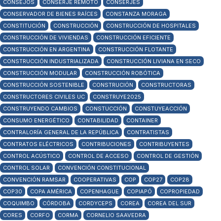
CONSEJOS
CONSERJE REMOTO
CONSERJES
CONSERVADOR DE BIENES RAÍCES
CONSTANZA MORAGA
CONSTITUCIÓN
CONSTRUCCIÓN
CONSTRUCCIÓN DE HOSPITALES
CONSTRUCCIÓN DE VIVIENDAS
CONSTRUCCIÓN EFICIENTE
CONSTRUCCIÓN EN ARGENTINA
CONSTRUCCIÓN FLOTANTE
CONSTRUCCIÓN INDUSTRIALIZADA
CONSTRUCCIÓN LIVIANA EN SECO
CONSTRUCCIÓN MODULAR
CONSTRUCCIÓN ROBÓTICA
CONSTRUCCIÓN SOSTENIBLE
CONSTRUCIÓN
CONSTRUCTORAS
CONSTRUCTORES CIVILES UC
CONSTRUYE2025
CONSTRUYENDO CAMBIOS
CONSTUCCIÓN
CONSTUYEACCIÓN
CONSUMO ENERGÉTICO
CONTABILIDAD
CONTAINER
CONTRALORÍA GENERAL DE LA REPÚBLICA
CONTRATISTAS
CONTRATOS ELÉCTRICOS
CONTRIBUCIONES
CONTRIBUYENTES
CONTROL ACÚSTICO
CONTROL DE ACCESO
CONTROL DE GESTIÓN
CONTROL SOLAR
CONVENCIÓN CONSTITUCIONAL
CONVENCIÓN RAMSAR
COOPERATIVAS
COP
COP27
COP28
COP30
COPA AMÉRICA
COPENHAGUE
COPIAPÓ
COPROPIEDAD
COQUIMBO
CÓRDOBA
CORDYCEPS
COREA
COREA DEL SUR
CORES
CORFO
CORMA
CORNELIO SAAVEDRA