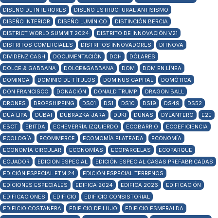
DISEÑO DE INTERIORES
DISEÑO ESTRUCTURAL ANTISISMO
DISEÑO INTERIOR
DISEÑO LUMÍNICO
DISTINCIÓN BERCIA
DISTRICT WORLD SUMMIT 2024
DISTRITO DE INNOVACIÓN V21
DISTRITOS COMERCIALES
DISTRITOS INNOVADORES
DITNOVA
DIVIDENZ CASH
DOCUMENTACIÓN
DOH
DÓLARES
DOLCE & GABBANA
DOLCE&GABBANA
DOM
DOM EN LÍNEA
DOMINGA
DOMINIO DE TÍTULOS
DOMINUS CAPITAL
DOMÓTICA
DON FRANCISCO
DONACIÓN
DONALD TRUMP
DRAGON BALL
DRONES
DROPSHIPPING
DS01
DS1
DS10
DS19
DS49
DS52
DUA LIPA
DUBAI
DUBRAZKA JARA
DUKI
DUNAS
DYLANTERO
E2E
EBCT
EBITDA
ECHEVERRÍA IZQUIERDO
ECOBARRIO
ECOEFICIENCIA
ECOLOGÍA
ECOMMERCE
ECOMOMÍA PLATEADA
ECONOMÍA
ECONOMÍA CIRCULAR
ECONOMÍAS
ECOPARCELAS
ECOPARQUE
ECUADOR
EDICION ESPECIAL
EDICIÓN ESPECIAL CASAS PREFABRICADAS
EDICIÓN ESPECIAL ETM 24
EDICIÓN ESPECIAL TERRENOS
EDICIONES ESPECIALES
EDIFICA 2024
EDIFICA 2026
EDIFICACIÓN
EDIFICACIONES
EDIFICIO
EDIFICIO CONSISTORIAL
EDIFICIO COSTANERA
EDIFICIO DE LUJO
EDIFICIO ESMERALDA