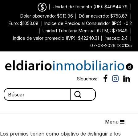
│
Unidad de fomento (UF): $40844.79
│
Dólar observado: $913.86
│
Dólar acuerdo: $758.87
│
Euro: $1053.08
│
Indice de Precios al Consumidor (IPC): -0.2
│
Unidad Tributaria Mensual (UTM): $71649
│
Indice de valor promedio (IVP): $42240.31
│
Imacec: 2.4
│
07-08-2026 13:01:35
Síguenos:
Menu
Los premios tienen como objetivo de distinguir a los