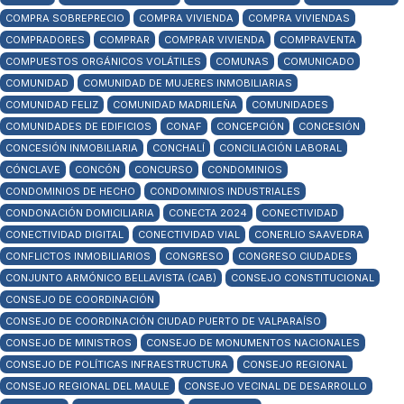
COMPRA SOBREPRECIO
COMPRA VIVIENDA
COMPRA VIVIENDAS
COMPRADORES
COMPRAR
COMPRAR VIVIENDA
COMPRAVENTA
COMPUESTOS ORGÁNICOS VOLÁTILES
COMUNAS
COMUNICADO
COMUNIDAD
COMUNIDAD DE MUJERES INMOBILIARIAS
COMUNIDAD FELIZ
COMUNIDAD MADRILEÑA
COMUNIDADES
COMUNIDADES DE EDIFICIOS
CONAF
CONCEPCIÓN
CONCESIÓN
CONCESIÓN INMOBILIARIA
CONCHALÍ
CONCILIACIÓN LABORAL
CÓNCLAVE
CONCÓN
CONCURSO
CONDOMINIOS
CONDOMINIOS DE HECHO
CONDOMINIOS INDUSTRIALES
CONDONACIÓN DOMICILIARIA
CONECTA 2024
CONECTIVIDAD
CONECTIVIDAD DIGITAL
CONECTIVIDAD VIAL
CONERLIO SAAVEDRA
CONFLICTOS INMOBILIARIOS
CONGRESO
CONGRESO CIUDADES
CONJUNTO ARMÓNICO BELLAVISTA (CAB)
CONSEJO CONSTITUCIONAL
CONSEJO DE COORDINACIÓN
CONSEJO DE COORDINACIÓN CIUDAD PUERTO DE VALPARAÍSO
CONSEJO DE MINISTROS
CONSEJO DE MONUMENTOS NACIONALES
CONSEJO DE POLÍTICAS INFRAESTRUCTURA
CONSEJO REGIONAL
CONSEJO REGIONAL DEL MAULE
CONSEJO VECINAL DE DESARROLLO