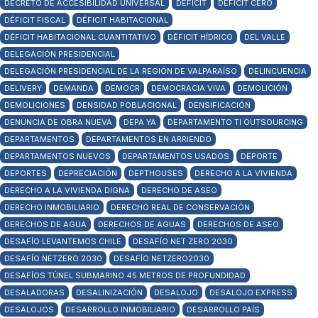
DECRETO DE ACCESIBILIDAD UNIVERSAL
DÉFICIT
DÉFICIT CERO
DÉFICIT FISCAL
DÉFICIT HABITACIONAL
DÉFICIT HABITACIONAL CUANTITATIVO
DÉFICIT HÍDRICO
DEL VALLE
DELEGACIÓN PRESIDENCIAL
DELEGACIÓN PRESIDENCIAL DE LA REGIÓN DE VALPARAÍSO
DELINCUENCIA
DELIVERY
DEMANDA
DEMOCR
DEMOCRACIA VIVA
DEMOLICIÓN
DEMOLICIONES
DENSIDAD POBLACIONAL
DENSIFICACIÓN
DENUNCIA DE OBRA NUEVA
DEPA YA
DEPARTAMENTO TI OUTSOURCING
DEPARTAMENTOS
DEPARTAMENTOS EN ARRIENDO
DEPARTAMENTOS NUEVOS
DEPARTAMENTOS USADOS
DEPORTE
DEPORTES
DEPRECIACIÓN
DEPTHOUSES
DERECHO A LA VIVIENDA
DERECHO A LA VIVIENDA DIGNA
DERECHO DE ASEO
DERECHO INMOBILIARIO
DERECHO REAL DE CONSERVACIÓN
DERECHOS DE AGUA
DERECHOS DE AGUAS
DERECHOS DE ASEO
DESAFÍO LEVANTEMOS CHILE
DESAFÍO NET ZERO 2030
DESAFÍO NETZERO 2030
DESAFÍO NETZERO2030
DESAFÍOS TÚNEL SUBMARINO 45 METROS DE PROFUNDIDAD
DESALADORAS
DESALINIZACIÓN
DESALOJO
DESALOJO EXPRESS
DESALOJOS
DESARROLLO INMOBILIARIO
DESARROLLO PAÍS