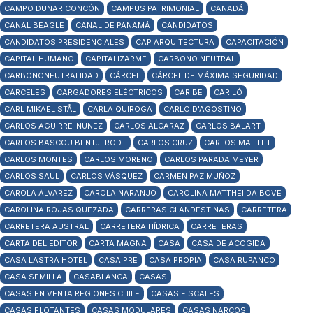
CAMPO DUNAR CONCÓN
CAMPUS PATRIMONIAL
CANADÁ
CANAL BEAGLE
CANAL DE PANAMÁ
CANDIDATOS
CANDIDATOS PRESIDENCIALES
CAP ARQUITECTURA
CAPACITACIÓN
CAPITAL HUMANO
CAPITALIZARME
CARBONO NEUTRAL
CARBONONEUTRALIDAD
CÁRCEL
CÁRCEL DE MÁXIMA SEGURIDAD
CÁRCELES
CARGADORES ELÉCTRICOS
CARIBE
CARILÓ
CARL MIKAEL STÅL
CARLA QUIROGA
CARLO D'AGOSTINO
CARLOS AGUIRRE-NUÑEZ
CARLOS ALCARAZ
CARLOS BALART
CARLOS BASCOU BENTJERODT
CARLOS CRUZ
CARLOS MAILLET
CARLOS MONTES
CARLOS MORENO
CARLOS PARADA MEYER
CARLOS SAUL
CARLOS VÁSQUEZ
CARMEN PAZ MUÑOZ
CAROLA ÁLVAREZ
CAROLA NARANJO
CAROLINA MATTHEI DA BOVE
CAROLINA ROJAS QUEZADA
CARRERAS CLANDESTINAS
CARRETERA
CARRETERA AUSTRAL
CARRETERA HÍDRICA
CARRETERAS
CARTA DEL EDITOR
CARTA MAGNA
CASA
CASA DE ACOGIDA
CASA LASTRA HOTEL
CASA PRE
CASA PROPIA
CASA RUPANCO
CASA SEMILLA
CASABLANCA
CASAS
CASAS EN VENTA REGIONES CHILE
CASAS FISCALES
CASAS FLOTANTES
CASAS MODULARES
CASAS NARCOS