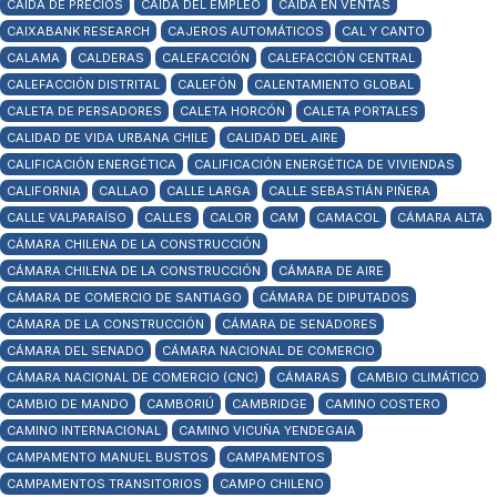
CAÍDA DE PRECIOS
CAÍDA DEL EMPLEO
CAÍDA EN VENTAS
CAIXABANK RESEARCH
CAJEROS AUTOMÁTICOS
CAL Y CANTO
CALAMA
CALDERAS
CALEFACCIÓN
CALEFACCIÓN CENTRAL
CALEFACCIÓN DISTRITAL
CALEFÓN
CALENTAMIENTO GLOBAL
CALETA DE PERSADORES
CALETA HORCÓN
CALETA PORTALES
CALIDAD DE VIDA URBANA CHILE
CALIDAD DEL AIRE
CALIFICACIÓN ENERGÉTICA
CALIFICACIÓN ENERGÉTICA DE VIVIENDAS
CALIFORNIA
CALLAO
CALLE LARGA
CALLE SEBASTIÁN PIÑERA
CALLE VALPARAÍSO
CALLES
CALOR
CAM
CAMACOL
CÁMARA ALTA
CÁMARA CHILENA DE LA CONSTRUCCIÓN
CÁMARA CHILENA DE LA CONSTRUCCIÓN
CÁMARA DE AIRE
CÁMARA DE COMERCIO DE SANTIAGO
CÁMARA DE DIPUTADOS
CÁMARA DE LA CONSTRUCCIÓN
CÁMARA DE SENADORES
CÁMARA DEL SENADO
CÁMARA NACIONAL DE COMERCIO
CÁMARA NACIONAL DE COMERCIO (CNC)
CÁMARAS
CAMBIO CLIMÁTICO
CAMBIO DE MANDO
CAMBORIÚ
CAMBRIDGE
CAMINO COSTERO
CAMINO INTERNACIONAL
CAMINO VICUÑA YENDEGAIA
CAMPAMENTO MANUEL BUSTOS
CAMPAMENTOS
CAMPAMENTOS TRANSITORIOS
CAMPO CHILENO