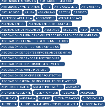
ARRIENDOS TEMPORALES
ARRIENDOS TURÍSTICOS
ARRIENDOS UNIVERSITARIOS
ARTE
ARTE CALLEJERO
ARTE URBANO
ARTURO VIDAL
ARUBA
ASAMBLEAS
ASATCH
ASBESTO
ASCENSOR ARTILLERÍA
ASCENSORES
ASEGURADORAS
ASENTAMIENTOS
ASENTAMIENTOS IRREGULARES
ASENTAMIENTOS PRECARIOS
ASESORES
ASESORIA
ASIA
ASIPLA
ASOCIACIÓN CHILENA DE ADMINISTRADORES DE FONDOS DE INVERSIÓN
ASOCIACIÓN CHILENA DE DERECHO INMOBILIARIO
ASOCIACIÓN CONSTRUCTORES CIVILES UC
ASOCIACIÓN DE AGENTES INMOBILIARIOS DE MIAMI
ASOCIACIÓN DE BANCOS E INSTITUCIONES
ASOCIACIÓN DE CONSTRUCTORES CIVILES UC
ASOCIACIÓN DE MUNICIPIOS MSUR
ASOCIACIÓN DE OFICINAS DE ARQUITECTOS
ASOCIACIÓN GREMIAL DE INDUSTRIALES DEL PLÁSTICO
ASPECTOS LEGALES
ASTRID PINTO MUÑOZ
ATACAMA
ATENCIÓN AL CLIENTE
AUMENTO VALOR
AUSDAUER
AUSDAWER
AUSPICIOS
AUSTRALIA
AUSTRIA
AUTOMATIZACIÓN
AUTOMÓVILES
AUTOPISTA
AUTOPISTA AMÉRICO VESPUCIO ORIENTE II
AUTOPISTA AVO