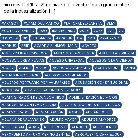
motores. Del 19 al 21 de marzo, el evento será la gran cumbre
de la industrialización […]
#APAGÓN
#CAMBIOCLIMÁTICO
#LAHORADELPLANETA
#LEY
#QUIEROMIBARRIO
18/O
1RA VIVIENDA
2023
2025
27F
2D
3.000 UF
3D
3G OFFICE
4.000 UF
8M
A&G
A+ENERGÍA
AARHUS
ABIF
ACADEMIA INMOBILIARIA
ACADES
ACCESIBILIDAD UNIVERSAL
ACCESO A LA VIVIENDA
ACCESO A VIVIENDA
ACCESO LIBRE A PLAYAS
ACCESO UNIVERSAL
ACCESOS A LA VIVIENDA
ACCUC
ACERA
ACERO
ACERO GALVANIZADO
ACERO VERDE
ACHM
ACTIVO INMOBILIARIO
ACTIVOS INMOBILIARIOS
ACUERDO PORTUARIO POR VALPARAÍSO
ACUSACIÓN CONSTITUCIONAL
ADACTIVA
ADMINISTRACIÓN COMUNIDADES
ADMINISTRACIÓN DE CONDOMINIOS
ADMINISTRACIÓN EDIFICIOS
ADMINISTRACIÓN INMOBILIARIA
ADMINISTRACIONES DE EDIFICIOS
ADMINISTRADOR
ADMINITRACIÓN
ADOBE
ADRIÁN JOFRÉ
ADUANA DE VALPARAÍSO
ADULTO MAYOR
ADULTOS MAYORES
ADUS LATAM
ADVS
AERÓDROMO
AEROGEL
AEROPUERTO
AEROPUERTO ARTURO MERINO BENÍTEZ
AEROPUERTO CARRIEL SUR