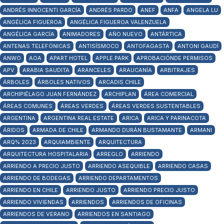
ANDRÉS INNOCENTI GARCÍA
ANDRÉS PARDO
ANEF
ANFA
ANGELA LU
ANGÉLICA FIGUEROA
ANGÉLICA FIGUEROA VALENZUELA
ANGÉLICA GARCÍA
ANIMADORES
AÑO NUEVO
ANTÁRTICA
ANTENAS TELEFÓNICAS
ANTISÍSMOCO
ANTOFAGASTA
ANTONI GAUDÍ
ANWO
AOA
APART HOTEL
APPLE PARK
APROBACIÓNDE PERMISOS
APV
ARABIA SAUDITA
ARANCELES
ARAUCANÍA
ARBITRAJES
ÁRBOLES
ÁRBOLES NATIVOS
ARCADIS CHILE
ARCHIPIÉLAGO JUAN FERNÁNDEZ
ARCHIPLAN
ÁREA COMERCIAL
ÁREAS COMUNES
ÁREAS VERDES
ÁREAS VERDES SUSTENTABLES
ARGENTINA
ARGENTINA REAL ESTATE
ARICA
ARICA Y PARINACOTA
ÁRIDOS
ARMADA DE CHILE
ARMANDO DURÁN BUSTAMANTE
ARMANI
ARQ% 2023
ARQUIAMBIENTE
ARQUITECTURA
ARQUITECTURA HOSPITALARIA
ARREGLO
ARRIENDO
ARRIENDO A PRECIO JUSTO
ARRIENDO ASEQUIBLE
ARRIENDO CASAS
ARRIENDO DE BODEGAS
ARRIENDO DEPARTAMENTOS
ARRIENDO EN CHILE
ARRIENDO JUSTO
ARRIENDO PRECIO JUSTO
ARRIENDO VIVIENDAS
ARRIENDOS
ARRIENDOS DE OFICINAS
ARRIENDOS DE VERANO
ARRIENDOS EN SANTIAGO