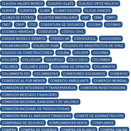
CLAUDIA VALDÉS MUÑOZ
CLAUDIO OLATE
CLAUDIO ORTIZ WELSCH
CLAVES
CLIENTES
CLIMA
CLIMATIZACIÓN
CLOUD DANCER
CLUBES DE FÚTBOL
CLUSTER INMOBILIARIO
CMF
CMN
CMPC
CNDT
CNEP
CO2
COBERTURA DE SEGUROS
COCINA
COCINAS
COCINAS HÍBRIDAS
CODEUDOR
CÓDIGO CIVIL
CÓDIGO MODELO SÍSMICO
CÓDIGO QR
CÓDIGOAZUL
COHOUSING
COLABORACIÓN
COLDECO-SQM
COLEGIO DE ARQUITECTOS DE CHILE
COLEGIO DE CONSTRUCTORES
COLINA
COLIVER
COLIVING
COLLIERS
COLLIGUAY
COLLIPULLI
COLO COLO
COLOMBIA
COLORES
COLORES 2024
COLUMNA DE OPINIÓN
COLUMNISTA
COLUMNISTA EDI
COLUMNISTAS
COMEDORES SOLIDARIOS
COMERCIO
COMERCIO AL POR MENOR
COMERCIO AMBULANTE
COMERCIO MUNDIAL
COMISIÓN DE INTEGRIDAD Y TRANSPARENCIA
COMISIÓN INVESTIGADORA
COMISIÓN MERCADO FINANCIERO
COMISIÓN NACIONAL BANCARIA Y DE VALORES
COMISIÓN NACIONAL DE PRODUCTIVIDAD
COMISIÓN PARA EL MERCADO FINANCIERO
COMITÉ DE ADMINISTRACIÓN
COMPAÑIAS DE SEGUROS
COMPLEMENTAR RENTA
COMPLIANCE
COMPRA
COMPRA DE VIVIENDA
COMPRA EN BLANCO
COMPRA ONLINE