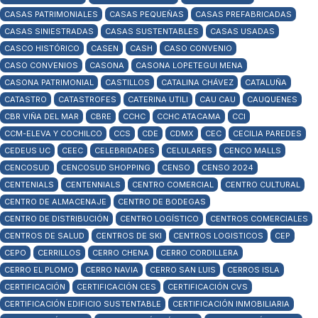
CASAS PATRIMONIALES
CASAS PEQUEÑAS
CASAS PREFABRICADAS
CASAS SINIESTRADAS
CASAS SUSTENTABLES
CASAS USADAS
CASCO HISTÓRICO
CASEN
CASH
CASO CONVENIO
CASO CONVENIOS
CASONA
CASONA LOPETEGUI MENA
CASONA PATRIMONIAL
CASTILLOS
CATALINA CHÁVEZ
CATALUÑA
CATASTRO
CATASTROFES
CATERINA UTILI
CAU CAU
CAUQUENES
CBR VIÑA DEL MAR
CBRE
CCHC
CCHC ATACAMA
CCI
CCM-ELEVA Y COCHILCO
CCS
CDE
CDMX
CEC
CECILIA PAREDES
CEDEUS UC
CEEC
CELEBRIDADES
CELULARES
CENCO MALLS
CENCOSUD
CENCOSUD SHOPPING
CENSO
CENSO 2024
CENTENIALS
CENTENNIALS
CENTRO COMERCIAL
CENTRO CULTURAL
CENTRO DE ALMACENAJE
CENTRO DE BODEGAS
CENTRO DE DISTRIBUCIÓN
CENTRO LOGÍSTICO
CENTROS COMERCIALES
CENTROS DE SALUD
CENTROS DE SKI
CENTROS LOGISTICOS
CEP
CEPO
CERRILLOS
CERRO CHENA
CERRO CORDILLERA
CERRO EL PLOMO
CERRO NAVIA
CERRO SAN LUIS
CERROS ISLA
CERTIFICACIÓN
CERTIFICACIÓN CES
CERTIFICACIÓN CVS
CERTIFICACIÓN EDIFICIO SUSTENTABLE
CERTIFICACIÓN INMOBILIARIA