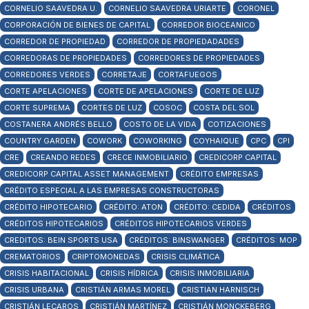
CORNELIO SAAVEDRA U.
CORNELIO SAAVEDRA URIARTE
CORONEL
CORPORACIÓN DE BIENES DE CAPITAL
CORREDOR BIOCEANICO
CORREDOR DE PROPIEDAD
CORREDOR DE PROPIEDADADES
CORREDORAS DE PROPIEDADES
CORREDORES DE PROPIEDADES
CORREDORES VERDES
CORRETAJE
CORTAFUEGOS
CORTE APELACIONES
CORTE DE APELACIONES
CORTE DE LUZ
CORTE SUPREMA
CORTES DE LUZ
COSOC
COSTA DEL SOL
COSTANERA ANDRÉS BELLO
COSTO DE LA VIDA
COTIZACIONES
COUNTRY GARDEN
COWORK
COWORKING
COYHAIQUE
CPC
CPI
CRE
CREANDO REDES
CRECE INMOBILIARIO
CREDICORP CAPITAL
CREDICORP CAPITAL ASSET MANAGEMENT
CRÉDITO EMPRESAS
CRÉDITO ESPECIAL A LAS EMPRESAS CONSTRUCTORAS
CRÉDITO HIPOTECARIO
CRÉDITO: ATON
CRÉDITO: CEDIDA
CRÉDITOS
CRÉDITOS HIPOTECARIOS
CRÉDITOS HIPOTECARIOS VERDES
CREDITOS: BEIN SPORTS USA
CRÉDITOS: BINSWANGER
CRÉDITOS: MOP
CREMATORIOS
CRIPTOMONEDAS
CRISIS CLIMÁTICA
CRISIS HABITACIONAL
CRISIS HÍDRICA
CRISIS INMOBILIARIA
CRISIS URBANA
CRISTIÁN ARMAS MOREL
CRISTIAN HARNISCH
CRISTIÁN LECAROS
CRISTIÁN MARTÍNEZ
CRISTIÁN MONCKEBERG