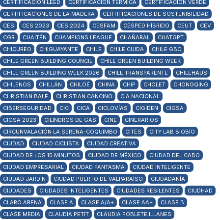
CERTIFICACIÓN LEED
CERTIFICACIÓN TÉRMICA
CERTIFICACIÓN VERDE
CERTIFICACIONES DE LA MADERA
CERTIFICACIONES DE SOSTENIBILIDAD
CES
CES 2023
CES 2024
CESFAM
CÉSPED HÍBRIDO
CEUT
CEV
CGR
CHAITÉN
CHAMPIONS LEAGUE
CHAÑARAL
CHATGPT
CHICUREO
CHIGUAYANTE
CHILE
CHILE CUIDA
CHILE GBC
CHILE GREEN BUILDING COUNCIL
CHILE GREEN BUILDING WEEK
CHILE GREEN BUILDING WEEK 2026
CHILE TRANSPARENTE
CHILEHAUS
CHILENOS
CHILLÁN
CHILOÉ
CHINA
CHIP
CHOLET
CHONGQING
CHRISTIAN BALE
CHRISTIAN CANCINO
CIA NACIONAL
CIBERSEGURIDAD
CIC
CICA
CICLOVÍAS
CIGIDEN
CIGSA
CIGSA 2023
CILINDROS DE GAS
CINE
CINERARIOS
CIRCUNVALACIÓN LA SERENA-COQUIMBO
CITÉS
CITY LAB BIOBÍO
CIUDAD
CIUDAD CICLISTA
CIUDAD CREATIVA
CIUDAD DE LOS 15 MINUTOS
CIUDAD DE MÉXICO
CIUDAD DEL CABO
CIUDAD EMPRESARIAL
CIUDAD FANTASMA
CIUDAD INTELIGENTE
CIUDAD JARDÍN
CIUDAD PUERTO DE VALPARAÍSO
CIUDADANÍA
CIUDADES
CIUDADES INTELIGENTES
CIUDADES RESILENTES
CIUDHAD
CLARO ARENA
CLASE A
CLASE A/A+
CLASE AA+
CLASE B
CLASE MEDIA
CLAUDIA PETIT
CLAUDIA POBLETE ILLANES