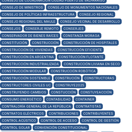
CONSEJO DE COORDINACIÓN CIUDAD PUERTO DE VALPARAÍSO
CONSEJO DE MINISTROS
CONSEJO DE MONUMENTOS NACIONALES
CONSEJO DE POLÍTICAS INFRAESTRUCTURA
CONSEJO REGIONAL
CONSEJO REGIONAL DEL MAULE
CONSEJO VECINAL DE DESARROLLO
CONSEJOS
CONSERJE REMOTO
CONSERJES
CONSERVADOR DE BIENES RAÍCES
CONSTANZA MORAGA
CONSTITUCIÓN
CONSTRUCCIÓN
CONSTRUCCIÓN DE HOSPITALES
CONSTRUCCIÓN DE VIVIENDAS
CONSTRUCCIÓN EFICIENTE
CONSTRUCCIÓN EN ARGENTINA
CONSTRUCCIÓN FLOTANTE
CONSTRUCCIÓN INDUSTRIALIZADA
CONSTRUCCIÓN LIVIANA EN SECO
CONSTRUCCIÓN MODULAR
CONSTRUCCIÓN ROBÓTICA
CONSTRUCCIÓN SOSTENIBLE
CONSTRUCIÓN
CONSTRUCTORAS
CONSTRUCTORES CIVILES UC
CONSTRUYE2025
CONSTRUYENDO CAMBIOS
CONSTUCCIÓN
CONSTUYEACCIÓN
CONSUMO ENERGÉTICO
CONTABILIDAD
CONTAINER
CONTRALORÍA GENERAL DE LA REPÚBLICA
CONTRATISTAS
CONTRATOS ELÉCTRICOS
CONTRIBUCIONES
CONTRIBUYENTES
CONTROL ACÚSTICO
CONTROL DE ACCESO
CONTROL DE GESTIÓN
CONTROL SOLAR
CONVENCIÓN CONSTITUCIONAL