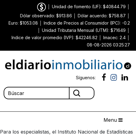
│
Unidad de fomento (UF): $40844.79
│
Dólar observado: $913.86
│
Dólar acuerdo: $758.87
│
Euro: $1053.08
│
Indice de Precios al Consumidor (IPC): -0.2
│
Unidad Tributaria Mensual (UTM): $71649
│
Indice de valor promedio (IVP): $42246.82
│
Imacec: 2.4
│
08-08-2026 03:25:27
Síguenos:
Menu
Para los especialistas, el Instituto Nacional de Estadísticas