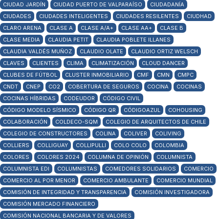
CIUDAD JARDÍN
CIUDAD PUERTO DE VALPARAÍSO
CIUDADANÍA
CIUDADES
CIUDADES INTELIGENTES
CIUDADES RESILENTES
CIUDHAD
CLARO ARENA
CLASE A
CLASE A/A+
CLASE AA+
CLASE B
CLASE MEDIA
CLAUDIA PETIT
CLAUDIA POBLETE ILLANES
CLAUDIA VALDÉS MUÑOZ
CLAUDIO OLATE
CLAUDIO ORTIZ WELSCH
CLAVES
CLIENTES
CLIMA
CLIMATIZACIÓN
CLOUD DANCER
CLUBES DE FÚTBOL
CLUSTER INMOBILIARIO
CMF
CMN
CMPC
CNDT
CNEP
CO2
COBERTURA DE SEGUROS
COCINA
COCINAS
COCINAS HÍBRIDAS
CODEUDOR
CÓDIGO CIVIL
CÓDIGO MODELO SÍSMICO
CÓDIGO QR
CÓDIGOAZUL
COHOUSING
COLABORACIÓN
COLDECO-SQM
COLEGIO DE ARQUITECTOS DE CHILE
COLEGIO DE CONSTRUCTORES
COLINA
COLIVER
COLIVING
COLLIERS
COLLIGUAY
COLLIPULLI
COLO COLO
COLOMBIA
COLORES
COLORES 2024
COLUMNA DE OPINIÓN
COLUMNISTA
COLUMNISTA EDI
COLUMNISTAS
COMEDORES SOLIDARIOS
COMERCIO
COMERCIO AL POR MENOR
COMERCIO AMBULANTE
COMERCIO MUNDIAL
COMISIÓN DE INTEGRIDAD Y TRANSPARENCIA
COMISIÓN INVESTIGADORA
COMISIÓN MERCADO FINANCIERO
COMISIÓN NACIONAL BANCARIA Y DE VALORES