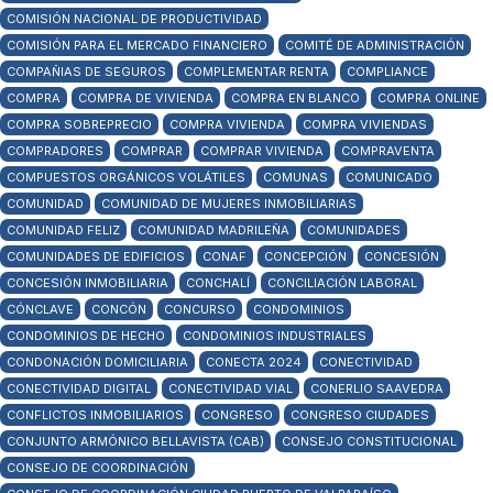
COMISIÓN NACIONAL DE PRODUCTIVIDAD
COMISIÓN PARA EL MERCADO FINANCIERO
COMITÉ DE ADMINISTRACIÓN
COMPAÑIAS DE SEGUROS
COMPLEMENTAR RENTA
COMPLIANCE
COMPRA
COMPRA DE VIVIENDA
COMPRA EN BLANCO
COMPRA ONLINE
COMPRA SOBREPRECIO
COMPRA VIVIENDA
COMPRA VIVIENDAS
COMPRADORES
COMPRAR
COMPRAR VIVIENDA
COMPRAVENTA
COMPUESTOS ORGÁNICOS VOLÁTILES
COMUNAS
COMUNICADO
COMUNIDAD
COMUNIDAD DE MUJERES INMOBILIARIAS
COMUNIDAD FELIZ
COMUNIDAD MADRILEÑA
COMUNIDADES
COMUNIDADES DE EDIFICIOS
CONAF
CONCEPCIÓN
CONCESIÓN
CONCESIÓN INMOBILIARIA
CONCHALÍ
CONCILIACIÓN LABORAL
CÓNCLAVE
CONCÓN
CONCURSO
CONDOMINIOS
CONDOMINIOS DE HECHO
CONDOMINIOS INDUSTRIALES
CONDONACIÓN DOMICILIARIA
CONECTA 2024
CONECTIVIDAD
CONECTIVIDAD DIGITAL
CONECTIVIDAD VIAL
CONERLIO SAAVEDRA
CONFLICTOS INMOBILIARIOS
CONGRESO
CONGRESO CIUDADES
CONJUNTO ARMÓNICO BELLAVISTA (CAB)
CONSEJO CONSTITUCIONAL
CONSEJO DE COORDINACIÓN