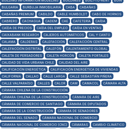
BUILDING INFORMATION MODELING
BUILDINGS
BUILT-TO-RENT
BUIN
BULGARIA
BURBUJA INMOBILIARIA
CABA
CABAÑAS
CABAÑAS PREMIUM
CABILDO
CABLE HUMBOLDT
CABO DE HORNOS
CABRERO
CACHAGUA
CADEM
CAE
CAFETERÍA
CAÍDA
CAÍDA DE PRECIOS
CAÍDA DEL EMPLEO
CAÍDA EN VENTAS
CAIXABANK RESEARCH
CAJEROS AUTOMÁTICOS
CAL Y CANTO
CALAMA
CALDERAS
CALEFACCIÓN
CALEFACCIÓN CENTRAL
CALEFACCIÓN DISTRITAL
CALEFÓN
CALENTAMIENTO GLOBAL
CALETA DE PERSADORES
CALETA HORCÓN
CALETA PORTALES
CALIDAD DE VIDA URBANA CHILE
CALIDAD DEL AIRE
CALIFICACIÓN ENERGÉTICA
CALIFICACIÓN ENERGÉTICA DE VIVIENDAS
CALIFORNIA
CALLAO
CALLE LARGA
CALLE SEBASTIÁN PIÑERA
CALLE VALPARAÍSO
CALLES
CALOR
CAM
CAMACOL
CÁMARA ALTA
CÁMARA CHILENA DE LA CONSTRUCCIÓN
CÁMARA CHILENA DE LA CONSTRUCCIÓN
CÁMARA DE AIRE
CÁMARA DE COMERCIO DE SANTIAGO
CÁMARA DE DIPUTADOS
CÁMARA DE LA CONSTRUCCIÓN
CÁMARA DE SENADORES
CÁMARA DEL SENADO
CÁMARA NACIONAL DE COMERCIO
CÁMARA NACIONAL DE COMERCIO (CNC)
CÁMARAS
CAMBIO CLIMÁTICO