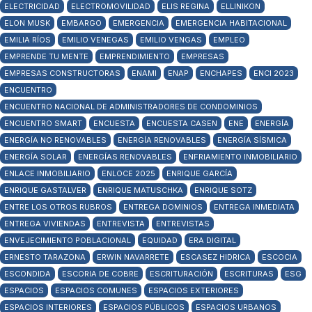
ELECTRICIDAD
ELECTROMOVILIDAD
ELIS REGINA
ELLINIKON
ELON MUSK
EMBARGO
EMERGENCIA
EMERGENCIA HABITACIONAL
EMILIA RÍOS
EMILIO VENEGAS
EMILIO VENGAS
EMPLEO
EMPRENDE TU MENTE
EMPRENDIMIENTO
EMPRESAS
EMPRESAS CONSTRUCTORAS
ENAMI
ENAP
ENCHAPES
ENCI 2023
ENCUENTRO
ENCUENTRO NACIONAL DE ADMINISTRADORES DE CONDOMINIOS
ENCUENTRO SMART
ENCUESTA
ENCUESTA CASEN
ENE
ENERGÍA
ENERGÍA NO RENOVABLES
ENERGÍA RENOVABLES
ENERGÍA SÍSMICA
ENERGÍA SOLAR
ENERGÍAS RENOVABLES
ENFRIAMIENTO INMOBILIARIO
ENLACE INMOBILIARIO
ENLOCE 2025
ENRIQUE GARCÍA
ENRIQUE GASTALVER
ENRIQUE MATUSCHKA
ENRIQUE SOTZ
ENTRE LOS OTROS RUBROS
ENTREGA DOMINIOS
ENTREGA INMEDIATA
ENTREGA VIVIENDAS
ENTREVISTA
ENTREVISTAS
ENVEJECIMIENTO POBLACIONAL
EQUIDAD
ERA DIGITAL
ERNESTO TARAZONA
ERWIN NAVARRETE
ESCASEZ HIDRICA
ESCOCIA
ESCONDIDA
ESCORIA DE COBRE
ESCRITURACIÓN
ESCRITURAS
ESG
ESPACIOS
ESPACIOS COMUNES
ESPACIOS EXTERIORES
ESPACIOS INTERIORES
ESPACIOS PÚBLICOS
ESPACIOS URBANOS