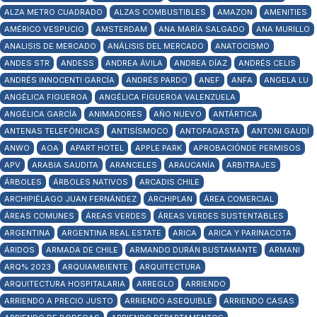
ALZA METRO CUADRADO
ALZAS COMBUSTIBLES
AMAZON
AMENITIES
AMÉRICO VESPUCIO
AMSTERDAM
ANA MARÍA SALGADO
ANA MURILLO
ANALISIS DE MERCADO
ANÁLISIS DEL MERCADO
ANATOCISMO
ANDES STR
ANDESS
ANDREA ÁVILA
ANDREA DÍAZ
ANDRÉS CELIS
ANDRÉS INNOCENTI GARCÍA
ANDRÉS PARDO
ANEF
ANFA
ANGELA LU
ANGÉLICA FIGUEROA
ANGÉLICA FIGUEROA VALENZUELA
ANGÉLICA GARCÍA
ANIMADORES
AÑO NUEVO
ANTÁRTICA
ANTENAS TELEFÓNICAS
ANTISÍSMOCO
ANTOFAGASTA
ANTONI GAUDÍ
ANWO
AOA
APART HOTEL
APPLE PARK
APROBACIÓNDE PERMISOS
APV
ARABIA SAUDITA
ARANCELES
ARAUCANÍA
ARBITRAJES
ÁRBOLES
ÁRBOLES NATIVOS
ARCADIS CHILE
ARCHIPIÉLAGO JUAN FERNÁNDEZ
ARCHIPLAN
ÁREA COMERCIAL
ÁREAS COMUNES
ÁREAS VERDES
ÁREAS VERDES SUSTENTABLES
ARGENTINA
ARGENTINA REAL ESTATE
ARICA
ARICA Y PARINACOTA
ÁRIDOS
ARMADA DE CHILE
ARMANDO DURÁN BUSTAMANTE
ARMANI
ARQ% 2023
ARQUIAMBIENTE
ARQUITECTURA
ARQUITECTURA HOSPITALARIA
ARREGLO
ARRIENDO
ARRIENDO A PRECIO JUSTO
ARRIENDO ASEQUIBLE
ARRIENDO CASAS