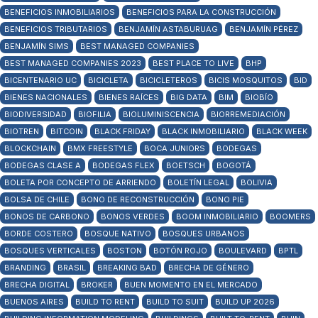
BENEFICIOS INMOBILIARIOS
BENEFICIOS PARA LA CONSTRUCCIÓN
BENEFICIOS TRIBUTARIOS
BENJAMÍN ASTABURUAG
BENJAMÍN PÉREZ
BENJAMÍN SIMS
BEST MANAGED COMPANIES
BEST MANAGED COMPANIES 2023
BEST PLACE TO LIVE
BHP
BICENTENARIO UC
BICICLETA
BICICLETEROS
BICIS MOSQUITOS
BID
BIENES NACIONALES
BIENES RAÍCES
BIG DATA
BIM
BIOBÍO
BIODIVERSIDAD
BIOFILIA
BIOLUMINISCENCIA
BIORREMEDIACIÓN
BIOTREN
BITCOIN
BLACK FRIDAY
BLACK INMOBILIARIO
BLACK WEEK
BLOCKCHAIN
BMX FREESTYLE
BOCA JUNIORS
BODEGAS
BODEGAS CLASE A
BODEGAS FLEX
BOETSCH
BOGOTÁ
BOLETA POR CONCEPTO DE ARRIENDO
BOLETÍN LEGAL
BOLIVIA
BOLSA DE CHILE
BONO DE RECONSTRUCCIÓN
BONO PIE
BONOS DE CARBONO
BONOS VERDES
BOOM INMOBILIARIO
BOOMERS
BORDE COSTERO
BOSQUE NATIVO
BOSQUES URBANOS
BOSQUES VERTICALES
BOSTON
BOTÓN ROJO
BOULEVARD
BPTL
BRANDING
BRASIL
BREAKING BAD
BRECHA DE GÉNERO
BRECHA DIGITAL
BROKER
BUEN MOMENTO EN EL MERCADO
BUENOS AIRES
BUILD TO RENT
BUILD TO SUIT
BUILD UP 2026