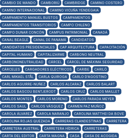
CAMBIO DE MANDO
CAMBORIÚ
CAMBRIDGE
CAMINO COSTERO
CAMINO INTERNACIONAL
CAMINO VICUÑA YENDEGAIA
CAMPAMENTO MANUEL BUSTOS
CAMPAMENTOS
CAMPAMENTOS TRANSITORIOS
CAMPO CHILENO
CAMPO DUNAR CONCÓN
CAMPUS PATRIMONIAL
CANADÁ
CANAL BEAGLE
CANAL DE PANAMÁ
CANDIDATOS
CANDIDATOS PRESIDENCIALES
CAP ARQUITECTURA
CAPACITACIÓN
CAPITAL HUMANO
CAPITALIZARME
CARBONO NEUTRAL
CARBONONEUTRALIDAD
CÁRCEL
CÁRCEL DE MÁXIMA SEGURIDAD
CÁRCELES
CARGADORES ELÉCTRICOS
CARIBE
CARILÓ
CARL MIKAEL STÅL
CARLA QUIROGA
CARLO D'AGOSTINO
CARLOS AGUIRRE-NUÑEZ
CARLOS ALCARAZ
CARLOS BALART
CARLOS BASCOU BENTJERODT
CARLOS CRUZ
CARLOS MAILLET
CARLOS MONTES
CARLOS MORENO
CARLOS PARADA MEYER
CARLOS SAUL
CARLOS VÁSQUEZ
CARMEN PAZ MUÑOZ
CAROLA ÁLVAREZ
CAROLA NARANJO
CAROLINA MATTHEI DA BOVE
CAROLINA ROJAS QUEZADA
CARRERAS CLANDESTINAS
CARRETERA
CARRETERA AUSTRAL
CARRETERA HÍDRICA
CARRETERAS
CARTA DEL EDITOR
CARTA MAGNA
CASA
CASA DE ACOGIDA