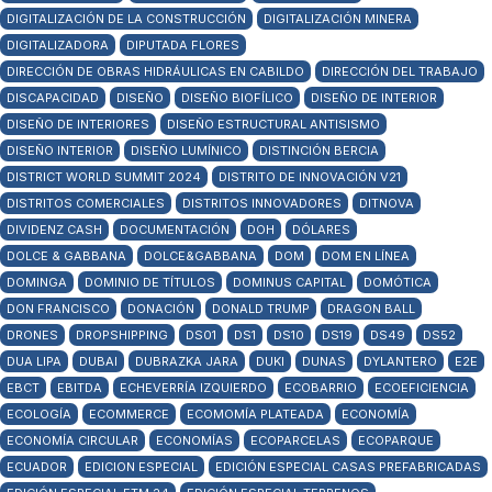
DIGITALIZACIÓN DE LA CONSTRUCCIÓN
DIGITALIZACIÓN MINERA
DIGITALIZADORA
DIPUTADA FLORES
DIRECCIÓN DE OBRAS HIDRÁULICAS EN CABILDO
DIRECCIÓN DEL TRABAJO
DISCAPACIDAD
DISEÑO
DISEÑO BIOFÍLICO
DISEÑO DE INTERIOR
DISEÑO DE INTERIORES
DISEÑO ESTRUCTURAL ANTISISMO
DISEÑO INTERIOR
DISEÑO LUMÍNICO
DISTINCIÓN BERCIA
DISTRICT WORLD SUMMIT 2024
DISTRITO DE INNOVACIÓN V21
DISTRITOS COMERCIALES
DISTRITOS INNOVADORES
DITNOVA
DIVIDENZ CASH
DOCUMENTACIÓN
DOH
DÓLARES
DOLCE & GABBANA
DOLCE&GABBANA
DOM
DOM EN LÍNEA
DOMINGA
DOMINIO DE TÍTULOS
DOMINUS CAPITAL
DOMÓTICA
DON FRANCISCO
DONACIÓN
DONALD TRUMP
DRAGON BALL
DRONES
DROPSHIPPING
DS01
DS1
DS10
DS19
DS49
DS52
DUA LIPA
DUBAI
DUBRAZKA JARA
DUKI
DUNAS
DYLANTERO
E2E
EBCT
EBITDA
ECHEVERRÍA IZQUIERDO
ECOBARRIO
ECOEFICIENCIA
ECOLOGÍA
ECOMMERCE
ECOMOMÍA PLATEADA
ECONOMÍA
ECONOMÍA CIRCULAR
ECONOMÍAS
ECOPARCELAS
ECOPARQUE
ECUADOR
EDICION ESPECIAL
EDICIÓN ESPECIAL CASAS PREFABRICADAS