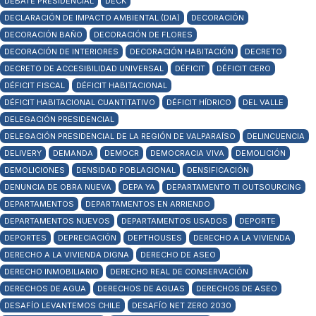
DEBATE PRESIDENCIAL
DECK
DECLARACIÓN DE IMPACTO AMBIENTAL (DIA)
DECORACIÓN
DECORACIÓN BAÑO
DECORACIÓN DE FLORES
DECORACIÓN DE INTERIORES
DECORACIÓN HABITACIÓN
DECRETO
DECRETO DE ACCESIBILIDAD UNIVERSAL
DÉFICIT
DÉFICIT CERO
DÉFICIT FISCAL
DÉFICIT HABITACIONAL
DÉFICIT HABITACIONAL CUANTITATIVO
DÉFICIT HÍDRICO
DEL VALLE
DELEGACIÓN PRESIDENCIAL
DELEGACIÓN PRESIDENCIAL DE LA REGIÓN DE VALPARAÍSO
DELINCUENCIA
DELIVERY
DEMANDA
DEMOCR
DEMOCRACIA VIVA
DEMOLICIÓN
DEMOLICIONES
DENSIDAD POBLACIONAL
DENSIFICACIÓN
DENUNCIA DE OBRA NUEVA
DEPA YA
DEPARTAMENTO TI OUTSOURCING
DEPARTAMENTOS
DEPARTAMENTOS EN ARRIENDO
DEPARTAMENTOS NUEVOS
DEPARTAMENTOS USADOS
DEPORTE
DEPORTES
DEPRECIACIÓN
DEPTHOUSES
DERECHO A LA VIVIENDA
DERECHO A LA VIVIENDA DIGNA
DERECHO DE ASEO
DERECHO INMOBILIARIO
DERECHO REAL DE CONSERVACIÓN
DERECHOS DE AGUA
DERECHOS DE AGUAS
DERECHOS DE ASEO
DESAFÍO LEVANTEMOS CHILE
DESAFÍO NET ZERO 2030