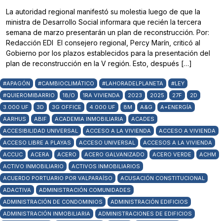
La autoridad regional manifestó su molestia luego de que la
ministra de Desarrollo Social informara que recién la tercera
semana de marzo presentarán un plan de reconstrucción. Por:
Redacción EDI El consejero regional, Percy Marín, criticó al
Gobierno por los plazos establecidos para la presentación del
plan de reconstrucción en la V región. Esto, después […]
#APAGÓN
#CAMBIOCLIMÁTICO
#LAHORADELPLANETA
#LEY
#QUIEROMIBARRIO
18/O
1RA VIVIENDA
2023
2025
27F
2D
3.000 UF
3D
3G OFFICE
4.000 UF
8M
A&G
A+ENERGÍA
AARHUS
ABIF
ACADEMIA INMOBILIARIA
ACADES
ACCESIBILIDAD UNIVERSAL
ACCESO A LA VIVIENDA
ACCESO A VIVIENDA
ACCESO LIBRE A PLAYAS
ACCESO UNIVERSAL
ACCESOS A LA VIVIENDA
ACCUC
ACERA
ACERO
ACERO GALVANIZADO
ACERO VERDE
ACHM
ACTIVO INMOBILIARIO
ACTIVOS INMOBILIARIOS
ACUERDO PORTUARIO POR VALPARAÍSO
ACUSACIÓN CONSTITUCIONAL
ADACTIVA
ADMINISTRACIÓN COMUNIDADES
ADMINISTRACIÓN DE CONDOMINIOS
ADMINISTRACIÓN EDIFICIOS
ADMINISTRACIÓN INMOBILIARIA
ADMINISTRACIONES DE EDIFICIOS