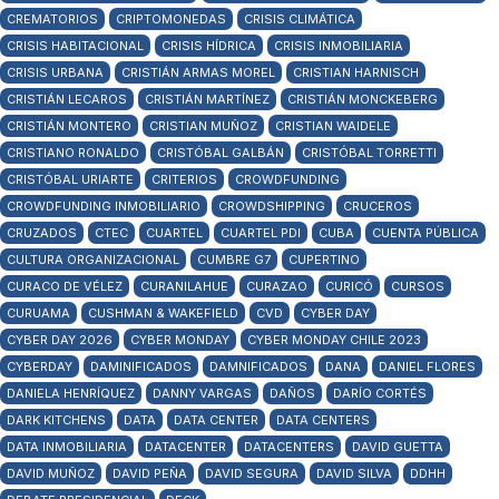
CREMATORIOS
CRIPTOMONEDAS
CRISIS CLIMÁTICA
CRISIS HABITACIONAL
CRISIS HÍDRICA
CRISIS INMOBILIARIA
CRISIS URBANA
CRISTIÁN ARMAS MOREL
CRISTIAN HARNISCH
CRISTIÁN LECAROS
CRISTIÁN MARTÍNEZ
CRISTIÁN MONCKEBERG
CRISTIÁN MONTERO
CRISTIAN MUÑOZ
CRISTIAN WAIDELE
CRISTIANO RONALDO
CRISTÓBAL GALBÁN
CRISTÓBAL TORRETTI
CRISTÓBAL URIARTE
CRITERIOS
CROWDFUNDING
CROWDFUNDING INMOBILIARIO
CROWDSHIPPING
CRUCEROS
CRUZADOS
CTEC
CUARTEL
CUARTEL PDI
CUBA
CUENTA PÚBLICA
CULTURA ORGANIZACIONAL
CUMBRE G7
CUPERTINO
CURACO DE VÉLEZ
CURANILAHUE
CURAZAO
CURICÓ
CURSOS
CURUAMA
CUSHMAN & WAKEFIELD
CVD
CYBER DAY
CYBER DAY 2026
CYBER MONDAY
CYBER MONDAY CHILE 2023
CYBERDAY
DAMINIFICADOS
DAMNIFICADOS
DANA
DANIEL FLORES
DANIELA HENRÍQUEZ
DANNY VARGAS
DAÑOS
DARÍO CORTÉS
DARK KITCHENS
DATA
DATA CENTER
DATA CENTERS
DATA INMOBILIARIA
DATACENTER
DATACENTERS
DAVID GUETTA
DAVID MUÑOZ
DAVID PEÑA
DAVID SEGURA
DAVID SILVA
DDHH