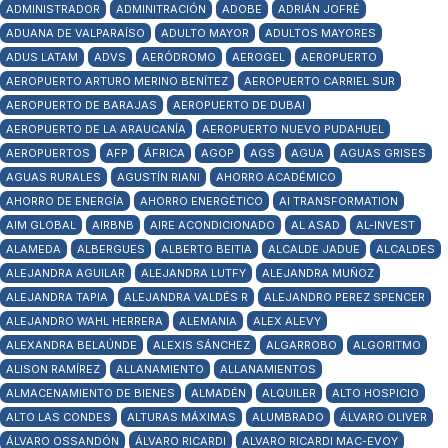
ADMINISTRADOR
ADMINITRACIÓN
ADOBE
ADRIÁN JOFRÉ
ADUANA DE VALPARAÍSO
ADULTO MAYOR
ADULTOS MAYORES
ADUS LATAM
ADVS
AERÓDROMO
AEROGEL
AEROPUERTO
AEROPUERTO ARTURO MERINO BENÍTEZ
AEROPUERTO CARRIEL SUR
AEROPUERTO DE BARAJAS
AEROPUERTO DE DUBAI
AEROPUERTO DE LA ARAUCANÍA
AEROPUERTO NUEVO PUDAHUEL
AEROPUERTOS
AFP
ÁFRICA
AGOP
AGS
AGUA
AGUAS GRISES
AGUAS RURALES
AGUSTÍN RIANI
AHORRO ACADÉMICO
AHORRO DE ENERGÍA
AHORRO ENERGÉTICO
AI TRANSFORMATION
AIM GLOBAL
AIRBNB
AIRE ACONDICIONADO
AL ASAD
AL-INVEST
ALAMEDA
ALBERGUES
ALBERTO BEITIA
ALCALDE JADUE
ALCALDES
ALEJANDRA AGUILAR
ALEJANDRA LUTFY
ALEJANDRA MUÑOZ
ALEJANDRA TAPIA
ALEJANDRA VALDÉS R
ALEJANDRO PEREZ SPENCER
ALEJANDRO WAHL HERRERA
ALEMANIA
ALEX ALEVY
ALEXANDRA BELAÚNDE
ALEXIS SÁNCHEZ
ALGARROBO
ALGORITMO
ALISON RAMÍREZ
ALLANAMIENTO
ALLANAMIENTOS
ALMACENAMIENTO DE BIENES
ALMADÉN
ALQUILER
ALTO HOSPICIO
ALTO LAS CONDES
ALTURAS MÁXIMAS
ALUMBRADO
ÁLVARO OLIVER
ÁLVARO OSSANDÓN
ÁLVARO RICARDI
ALVARO RICARDI MAC-EVOY