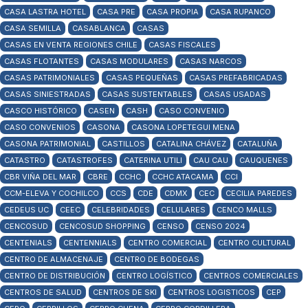
CASA LASTRA HOTEL
CASA PRE
CASA PROPIA
CASA RUPANCO
CASA SEMILLA
CASABLANCA
CASAS
CASAS EN VENTA REGIONES CHILE
CASAS FISCALES
CASAS FLOTANTES
CASAS MODULARES
CASAS NARCOS
CASAS PATRIMONIALES
CASAS PEQUEÑAS
CASAS PREFABRICADAS
CASAS SINIESTRADAS
CASAS SUSTENTABLES
CASAS USADAS
CASCO HISTÓRICO
CASEN
CASH
CASO CONVENIO
CASO CONVENIOS
CASONA
CASONA LOPETEGUI MENA
CASONA PATRIMONIAL
CASTILLOS
CATALINA CHÁVEZ
CATALUÑA
CATASTRO
CATASTROFES
CATERINA UTILI
CAU CAU
CAUQUENES
CBR VIÑA DEL MAR
CBRE
CCHC
CCHC ATACAMA
CCI
CCM-ELEVA Y COCHILCO
CCS
CDE
CDMX
CEC
CECILIA PAREDES
CEDEUS UC
CEEC
CELEBRIDADES
CELULARES
CENCO MALLS
CENCOSUD
CENCOSUD SHOPPING
CENSO
CENSO 2024
CENTENIALS
CENTENNIALS
CENTRO COMERCIAL
CENTRO CULTURAL
CENTRO DE ALMACENAJE
CENTRO DE BODEGAS
CENTRO DE DISTRIBUCIÓN
CENTRO LOGÍSTICO
CENTROS COMERCIALES
CENTROS DE SALUD
CENTROS DE SKI
CENTROS LOGISTICOS
CEP