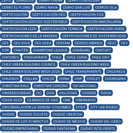
CEPO
CERRILLOS
CERRO CHENA
CERRO CORDILLERA
CERRO EL PLOMO
CERRO NAVIA
CERRO SAN LUIS
CERROS ISLA
CERTIFICACIÓN
CERTIFICACIÓN CES
CERTIFICACIÓN CVS
CERTIFICACIÓN EDIFICIO SUSTENTABLE
CERTIFICACIÓN INMOBILIARIA
CERTIFICACIÓN LEED
CERTIFICACIÓN TÉRMICA
CERTIFICACIÓN VERDE
CERTIFICACIONES DE LA MADERA
CERTIFICACIONES DE SOSTENIBILIDAD
CES
CES 2023
CES 2024
CESFAM
CÉSPED HÍBRIDO
CEUT
CEV
CGR
CHAITÉN
CHAMPIONS LEAGUE
CHAÑARAL
CHATGPT
CHICUREO
CHIGUAYANTE
CHILE
CHILE CUIDA
CHILE GBC
CHILE GREEN BUILDING COUNCIL
CHILE GREEN BUILDING WEEK
CHILE GREEN BUILDING WEEK 2026
CHILE TRANSPARENTE
CHILEHAUS
CHILENOS
CHILLÁN
CHILOÉ
CHINA
CHIP
CHOLET
CHONGQING
CHRISTIAN BALE
CHRISTIAN CANCINO
CIA NACIONAL
CIBERSEGURIDAD
CIC
CICA
CICLOVÍAS
CIGIDEN
CIGSA
CIGSA 2023
CILINDROS DE GAS
CINE
CINERARIOS
CIRCUNVALACIÓN LA SERENA-COQUIMBO
CITÉS
CITY LAB BIOBÍO
CIUDAD
CIUDAD CICLISTA
CIUDAD CREATIVA
CIUDAD DE LOS 15 MINUTOS
CIUDAD DE MÉXICO
CIUDAD DEL CABO
CIUDAD EMPRESARIAL
CIUDAD FANTASMA
CIUDAD INTELIGENTE