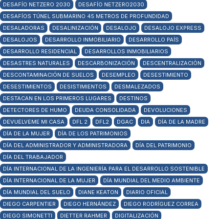
DESAFÍO NETZERO 2030
DESAFÍO NETZERO2030
DESAFÍOS TÚNEL SUBMARINO 45 METROS DE PROFUNDIDAD
DESALADORAS
DESALINIZACIÓN
DESALOJO
DESALOJO EXPRESS
DESALOJOS
DESARROLLO INMOBILIARIO
DESARROLLO PAÍS
DESARROLLO RESIDENCIAL
DESARROLLOS INMOBILIARIOS
DESASTRES NATURALES
DESCARBONIZACIÓN
DESCENTRALIZACIÓN
DESCONTAMINACIÓN DE SUELOS
DESEMPLEO
DESESTIMIENTO
DESESTIMIENTOS
DESISTIMIENTOS
DESMALEZADOS
DESTACAN EN LOS PRIMEROS LUGARES
DESTINOS
DETECTORES DE HUMO
DEUDA CONSOLIDADA
DEVOLUCIONES
DEVUELVEME MI CASA
DFL 2
DFL2
DGAC
DIA
DÍA DE LA MADRE
DÍA DE LA MUJER
DÍA DE LOS PATRIMONIOS
DÍA DEL ADMINISTRADOR Y ADMINISTRADORA
DÍA DEL PATRIMONIO
DÍA DEL TRABAJADOR
DÍA INTERNACIONAL DE LA INGENIERÍA PARA EL DESARROLLO SOSTENIBLE
DÍA INTERNACIONAL DE LA MUJER
DÍA MUNDIAL DEL MEDIO AMBIENTE
DÍA MUNDIAL DEL SUELO
DIANE KEATON
DIARIO OFICIAL
DIEGO CARPENTIER
DIEGO HERNÁNDEZ
DIEGO RODRÍGUEZ CORREA
DIEGO SIMONETTI
DIETTER RAHMER
DIGITALIZACIÓN