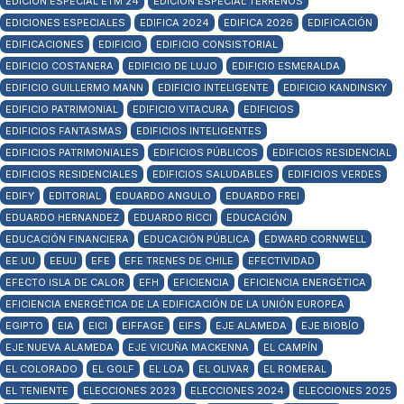
EDICIÓN ESPECIAL ETM 24
EDICIÓN ESPECIAL TERRENOS
EDICIONES ESPECIALES
EDIFICA 2024
EDIFICA 2026
EDIFICACIÓN
EDIFICACIONES
EDIFICIO
EDIFICIO CONSISTORIAL
EDIFICIO COSTANERA
EDIFICIO DE LUJO
EDIFICIO ESMERALDA
EDIFICIO GUILLERMO MANN
EDIFICIO INTELIGENTE
EDIFICIO KANDINSKY
EDIFICIO PATRIMONIAL
EDIFICIO VITACURA
EDIFICIOS
EDIFICIOS FANTASMAS
EDIFICIOS INTELIGENTES
EDIFICIOS PATRIMONIALES
EDIFICIOS PÚBLICOS
EDIFICIOS RESIDENCIAL
EDIFICIOS RESIDENCIALES
EDIFICIOS SALUDABLES
EDIFICIOS VERDES
EDIFY
EDITORIAL
EDUARDO ANGULO
EDUARDO FREI
EDUARDO HERNANDEZ
EDUARDO RICCI
EDUCACIÓN
EDUCACIÓN FINANCIERA
EDUCACIÓN PÚBLICA
EDWARD CORNWELL
EE.UU
EEUU
EFE
EFE TRENES DE CHILE
EFECTIVIDAD
EFECTO ISLA DE CALOR
EFH
EFICIENCIA
EFICIENCIA ENERGÉTICA
EFICIENCIA ENERGÉTICA DE LA EDIFICACIÓN DE LA UNIÓN EUROPEA
EGIPTO
EIA
EICI
EIFFAGE
EIFS
EJE ALAMEDA
EJE BIOBÍO
EJE NUEVA ALAMEDA
EJE VICUÑA MACKENNA
EL CAMPÍN
EL COLORADO
EL GOLF
EL LOA
EL OLIVAR
EL ROMERAL
EL TENIENTE
ELECCIONES 2023
ELECCIONES 2024
ELECCIONES 2025