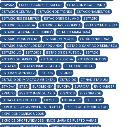
ESPAÑA
ESPECULACIÓN DE SUELOS
ESTACIÓN BAQUEDANO
ESTACIÓN CENTRAL
ESTACIÓN DE TRENES
ESTACIONAMIENTOS
ESTACIONES DE METRO
ESTACIONES DEL AÑO
ESTADIO
ESTADIO DE FLORIDA
ESTADIO ELÍAS FIGUEROA
ESTADIO FUTURISTA
ESTADIO LA GRANJA DE CURICÓ
ESTADIO MARACANÁ
ESTADIO MONUMENTAL
ESTADIO MUNICIPAL
ESTADIO NACIONAL
ESTADIO SAN CARLOS DE APOQUINDO
ESTADIO SANTIAGO BERNABÉU
ESTADIO UC
ESTADIOS
ESTADIOS DE FÚTBOL
ESTADO
ESTADO DE DERECHO
ESTADO DE FLORIDA
ESTADOS UNIDOS
ESTAFAS
ESTAFAS INMOBILIARIAS
ESTALLIDO SOCIAL
ESTEBAN GONZALEZ
ESTILOS
ESTUDIO
ESTUDIO DE IMPACTO AMBIENTAL
ESTUDIOS
ETIHAD STADIUM
ETMDAY
ETSA
EUROMONEY
EUROPA
EURPORA
EV CHARGER
EVENTO
EVENTO INMOBILIARIO
EVENTOS
EVERGRANDE
EX SANTIAGO COLLEGE
EX SEDE
EXP REALTY
EXPERTOS
EXPERTOS CRISIS VIVIENDA EN CHILE
EXPERTOS INMOBILIARIOS
EXPO CONDOMINIOS 2025
EXPO DE OPORTUNIDADES INMOBILIARIA DE PUERTO VARAS