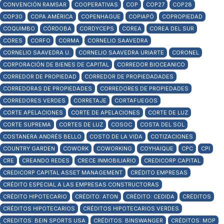
CONVENCIÓN RAMSAR
COOPERATIVAS
COP
COP27
COP28
COP30
COPA AMÉRICA
COPENHAGUE
COPIAPÓ
COPROPIEDAD
COQUIMBO
CÓRDOBA
CORDYCEPS
COREA
COREA DEL SUR
CORES
CORFO
CORMA
CORNELIO SAAVEDRA
CORNELIO SAAVEDRA U.
CORNELIO SAAVEDRA URIARTE
CORONEL
CORPORACIÓN DE BIENES DE CAPITAL
CORREDOR BIOCEANICO
CORREDOR DE PROPIEDAD
CORREDOR DE PROPIEDADADES
CORREDORAS DE PROPIEDADES
CORREDORES DE PROPIEDADES
CORREDORES VERDES
CORRETAJE
CORTAFUEGOS
CORTE APELACIONES
CORTE DE APELACIONES
CORTE DE LUZ
CORTE SUPREMA
CORTES DE LUZ
COSOC
COSTA DEL SOL
COSTANERA ANDRÉS BELLO
COSTO DE LA VIDA
COTIZACIONES
COUNTRY GARDEN
COWORK
COWORKING
COYHAIQUE
CPC
CPI
CRE
CREANDO REDES
CRECE INMOBILIARIO
CREDICORP CAPITAL
CREDICORP CAPITAL ASSET MANAGEMENT
CRÉDITO EMPRESAS
CRÉDITO ESPECIAL A LAS EMPRESAS CONSTRUCTORAS
CRÉDITO HIPOTECARIO
CRÉDITO: ATON
CRÉDITO: CEDIDA
CRÉDITOS
CRÉDITOS HIPOTECARIOS
CRÉDITOS HIPOTECARIOS VERDES
CREDITOS: BEIN SPORTS USA
CRÉDITOS: BINSWANGER
CRÉDITOS: MOP