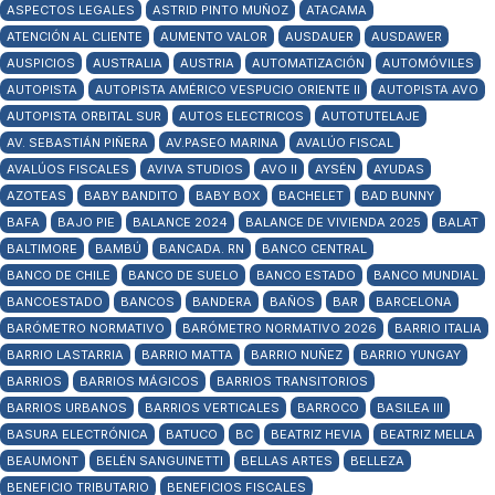
ASPECTOS LEGALES
ASTRID PINTO MUÑOZ
ATACAMA
ATENCIÓN AL CLIENTE
AUMENTO VALOR
AUSDAUER
AUSDAWER
AUSPICIOS
AUSTRALIA
AUSTRIA
AUTOMATIZACIÓN
AUTOMÓVILES
AUTOPISTA
AUTOPISTA AMÉRICO VESPUCIO ORIENTE II
AUTOPISTA AVO
AUTOPISTA ORBITAL SUR
AUTOS ELECTRICOS
AUTOTUTELAJE
AV. SEBASTIÁN PIÑERA
AV.PASEO MARINA
AVALÚO FISCAL
AVALÚOS FISCALES
AVIVA STUDIOS
AVO II
AYSÉN
AYUDAS
AZOTEAS
BABY BANDITO
BABY BOX
BACHELET
BAD BUNNY
BAFA
BAJO PIE
BALANCE 2024
BALANCE DE VIVIENDA 2025
BALAT
BALTIMORE
BAMBÚ
BANCADA. RN
BANCO CENTRAL
BANCO DE CHILE
BANCO DE SUELO
BANCO ESTADO
BANCO MUNDIAL
BANCOESTADO
BANCOS
BANDERA
BAÑOS
BAR
BARCELONA
BARÓMETRO NORMATIVO
BARÓMETRO NORMATIVO 2026
BARRIO ITALIA
BARRIO LASTARRIA
BARRIO MATTA
BARRIO NUÑEZ
BARRIO YUNGAY
BARRIOS
BARRIOS MÁGICOS
BARRIOS TRANSITORIOS
BARRIOS URBANOS
BARRIOS VERTICALES
BARROCO
BASILEA III
BASURA ELECTRÓNICA
BATUCO
BC
BEATRIZ HEVIA
BEATRIZ MELLA
BEAUMONT
BELÉN SANGUINETTI
BELLAS ARTES
BELLEZA
BENEFICIO TRIBUTARIO
BENEFICIOS FISCALES