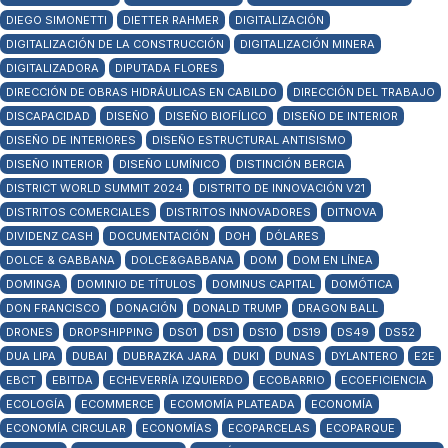
DIEGO SIMONETTI
DIETTER RAHMER
DIGITALIZACIÓN
DIGITALIZACIÓN DE LA CONSTRUCCIÓN
DIGITALIZACIÓN MINERA
DIGITALIZADORA
DIPUTADA FLORES
DIRECCIÓN DE OBRAS HIDRÁULICAS EN CABILDO
DIRECCIÓN DEL TRABAJO
DISCAPACIDAD
DISEÑO
DISEÑO BIOFÍLICO
DISEÑO DE INTERIOR
DISEÑO DE INTERIORES
DISEÑO ESTRUCTURAL ANTISISMO
DISEÑO INTERIOR
DISEÑO LUMÍNICO
DISTINCIÓN BERCIA
DISTRICT WORLD SUMMIT 2024
DISTRITO DE INNOVACIÓN V21
DISTRITOS COMERCIALES
DISTRITOS INNOVADORES
DITNOVA
DIVIDENZ CASH
DOCUMENTACIÓN
DOH
DÓLARES
DOLCE & GABBANA
DOLCE&GABBANA
DOM
DOM EN LÍNEA
DOMINGA
DOMINIO DE TÍTULOS
DOMINUS CAPITAL
DOMÓTICA
DON FRANCISCO
DONACIÓN
DONALD TRUMP
DRAGON BALL
DRONES
DROPSHIPPING
DS01
DS1
DS10
DS19
DS49
DS52
DUA LIPA
DUBAI
DUBRAZKA JARA
DUKI
DUNAS
DYLANTERO
E2E
EBCT
EBITDA
ECHEVERRÍA IZQUIERDO
ECOBARRIO
ECOEFICIENCIA
ECOLOGÍA
ECOMMERCE
ECOMOMÍA PLATEADA
ECONOMÍA
ECONOMÍA CIRCULAR
ECONOMÍAS
ECOPARCELAS
ECOPARQUE