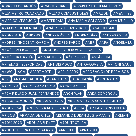
ÁLVARO OSSANDÓN
ÁLVARO RICARDI
ALVARO RICARDI MAC-EVOY
ALZA METRO CUADRADO
ALZAS COMBUSTIBLES
AMAZON
AMENITIES
AMÉRICO VESPUCIO
AMSTERDAM
ANA MARÍA SALGADO
ANA MURILLO
ANALISIS DE MERCADO
ANÁLISIS DEL MERCADO
ANATOCISMO
ANDES STR
ANDESS
ANDREA ÁVILA
ANDREA DÍAZ
ANDRÉS CELIS
ANDRÉS INNOCENTI GARCÍA
ANDRÉS PARDO
ANEF
ANFA
ANGELA LU
ANGÉLICA FIGUEROA
ANGÉLICA FIGUEROA VALENZUELA
ANGÉLICA GARCÍA
ANIMADORES
AÑO NUEVO
ANTÁRTICA
ANTENAS TELEFÓNICAS
ANTISÍSMOCO
ANTOFAGASTA
ANTONI GAUDÍ
ANWO
AOA
APART HOTEL
APPLE PARK
APROBACIÓNDE PERMISOS
APV
ARABIA SAUDITA
ARANCELES
ARAUCANÍA
ARBITRAJES
ÁRBOLES
ÁRBOLES NATIVOS
ARCADIS CHILE
ARCHIPIÉLAGO JUAN FERNÁNDEZ
ARCHIPLAN
ÁREA COMERCIAL
ÁREAS COMUNES
ÁREAS VERDES
ÁREAS VERDES SUSTENTABLES
ARGENTINA
ARGENTINA REAL ESTATE
ARICA
ARICA Y PARINACOTA
ÁRIDOS
ARMADA DE CHILE
ARMANDO DURÁN BUSTAMANTE
ARMANI
ARQ% 2023
ARQUIAMBIENTE
ARQUITECTURA
ARQUITECTURA HOSPITALARIA
ARREGLO
ARRIENDO