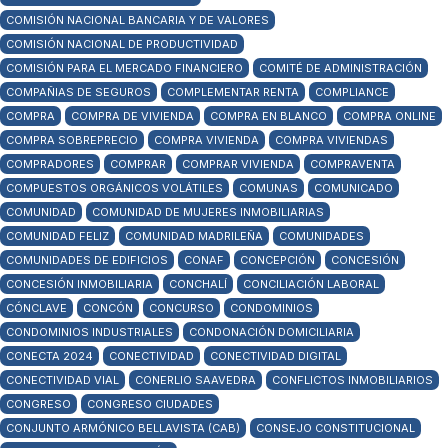
COMISIÓN NACIONAL BANCARIA Y DE VALORES
COMISIÓN NACIONAL DE PRODUCTIVIDAD
COMISIÓN PARA EL MERCADO FINANCIERO
COMITÉ DE ADMINISTRACIÓN
COMPAÑIAS DE SEGUROS
COMPLEMENTAR RENTA
COMPLIANCE
COMPRA
COMPRA DE VIVIENDA
COMPRA EN BLANCO
COMPRA ONLINE
COMPRA SOBREPRECIO
COMPRA VIVIENDA
COMPRA VIVIENDAS
COMPRADORES
COMPRAR
COMPRAR VIVIENDA
COMPRAVENTA
COMPUESTOS ORGÁNICOS VOLÁTILES
COMUNAS
COMUNICADO
COMUNIDAD
COMUNIDAD DE MUJERES INMOBILIARIAS
COMUNIDAD FELIZ
COMUNIDAD MADRILEÑA
COMUNIDADES
COMUNIDADES DE EDIFICIOS
CONAF
CONCEPCIÓN
CONCESIÓN
CONCESIÓN INMOBILIARIA
CONCHALÍ
CONCILIACIÓN LABORAL
CÓNCLAVE
CONCÓN
CONCURSO
CONDOMINIOS
CONDOMINIOS INDUSTRIALES
CONDONACIÓN DOMICILIARIA
CONECTA 2024
CONECTIVIDAD
CONECTIVIDAD DIGITAL
CONECTIVIDAD VIAL
CONERLIO SAAVEDRA
CONFLICTOS INMOBILIARIOS
CONGRESO
CONGRESO CIUDADES
CONJUNTO ARMÓNICO BELLAVISTA (CAB)
CONSEJO CONSTITUCIONAL