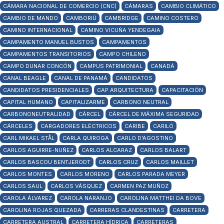
CÁMARA NACIONAL DE COMERCIO (CNC)
CÁMARAS
CAMBIO CLIMÁTICO
CAMBIO DE MANDO
CAMBORIÚ
CAMBRIDGE
CAMINO COSTERO
CAMINO INTERNACIONAL
CAMINO VICUÑA YENDEGAIA
CAMPAMENTO MANUEL BUSTOS
CAMPAMENTOS
CAMPAMENTOS TRANSITORIOS
CAMPO CHILENO
CAMPO DUNAR CONCÓN
CAMPUS PATRIMONIAL
CANADÁ
CANAL BEAGLE
CANAL DE PANAMÁ
CANDIDATOS
CANDIDATOS PRESIDENCIALES
CAP ARQUITECTURA
CAPACITACIÓN
CAPITAL HUMANO
CAPITALIZARME
CARBONO NEUTRAL
CARBONONEUTRALIDAD
CÁRCEL
CÁRCEL DE MÁXIMA SEGURIDAD
CÁRCELES
CARGADORES ELÉCTRICOS
CARIBE
CARILÓ
CARL MIKAEL STÅL
CARLA QUIROGA
CARLO D'AGOSTINO
CARLOS AGUIRRE-NUÑEZ
CARLOS ALCARAZ
CARLOS BALART
CARLOS BASCOU BENTJERODT
CARLOS CRUZ
CARLOS MAILLET
CARLOS MONTES
CARLOS MORENO
CARLOS PARADA MEYER
CARLOS SAUL
CARLOS VÁSQUEZ
CARMEN PAZ MUÑOZ
CAROLA ÁLVAREZ
CAROLA NARANJO
CAROLINA MATTHEI DA BOVE
CAROLINA ROJAS QUEZADA
CARRERAS CLANDESTINAS
CARRETERA
CARRETERA AUSTRAL
CARRETERA HÍDRICA
CARRETERAS