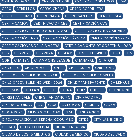
CENTROS DE SALUD
CENTROS DE SKI
CENTROS LOGISTICOS
CEP
CEPO
CERRILLOS
CERRO CHENA
CERRO CORDILLERA
CERRO EL PLOMO
CERRO NAVIA
CERRO SAN LUIS
CERROS ISLA
CERTIFICACIÓN
CERTIFICACIÓN CES
CERTIFICACIÓN CVS
CERTIFICACIÓN EDIFICIO SUSTENTABLE
CERTIFICACIÓN INMOBILIARIA
CERTIFICACIÓN LEED
CERTIFICACIÓN TÉRMICA
CERTIFICACIÓN VERDE
CERTIFICACIONES DE LA MADERA
CERTIFICACIONES DE SOSTENIBILIDAD
CES
CES 2023
CES 2024
CESFAM
CÉSPED HÍBRIDO
CEUT
CEV
CGR
CHAITÉN
CHAMPIONS LEAGUE
CHAÑARAL
CHATGPT
CHICUREO
CHIGUAYANTE
CHILE
CHILE CUIDA
CHILE GBC
CHILE GREEN BUILDING COUNCIL
CHILE GREEN BUILDING WEEK
CHILE GREEN BUILDING WEEK 2026
CHILE TRANSPARENTE
CHILEHAUS
CHILENOS
CHILLÁN
CHILOÉ
CHINA
CHIP
CHOLET
CHONGQING
CHRISTIAN BALE
CHRISTIAN CANCINO
CIA NACIONAL
CIBERSEGURIDAD
CIC
CICA
CICLOVÍAS
CIGIDEN
CIGSA
CIGSA 2023
CILINDROS DE GAS
CINE
CINERARIOS
CIRCUNVALACIÓN LA SERENA-COQUIMBO
CITÉS
CITY LAB BIOBÍO
CIUDAD
CIUDAD CICLISTA
CIUDAD CREATIVA
CIUDAD DE LOS 15 MINUTOS
CIUDAD DE MÉXICO
CIUDAD DEL CABO