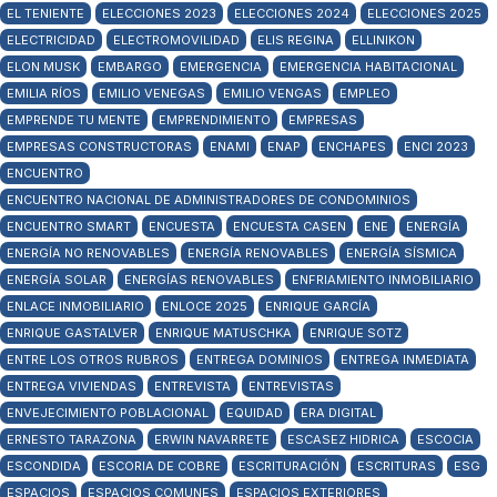
EL TENIENTE
ELECCIONES 2023
ELECCIONES 2024
ELECCIONES 2025
ELECTRICIDAD
ELECTROMOVILIDAD
ELIS REGINA
ELLINIKON
ELON MUSK
EMBARGO
EMERGENCIA
EMERGENCIA HABITACIONAL
EMILIA RÍOS
EMILIO VENEGAS
EMILIO VENGAS
EMPLEO
EMPRENDE TU MENTE
EMPRENDIMIENTO
EMPRESAS
EMPRESAS CONSTRUCTORAS
ENAMI
ENAP
ENCHAPES
ENCI 2023
ENCUENTRO
ENCUENTRO NACIONAL DE ADMINISTRADORES DE CONDOMINIOS
ENCUENTRO SMART
ENCUESTA
ENCUESTA CASEN
ENE
ENERGÍA
ENERGÍA NO RENOVABLES
ENERGÍA RENOVABLES
ENERGÍA SÍSMICA
ENERGÍA SOLAR
ENERGÍAS RENOVABLES
ENFRIAMIENTO INMOBILIARIO
ENLACE INMOBILIARIO
ENLOCE 2025
ENRIQUE GARCÍA
ENRIQUE GASTALVER
ENRIQUE MATUSCHKA
ENRIQUE SOTZ
ENTRE LOS OTROS RUBROS
ENTREGA DOMINIOS
ENTREGA INMEDIATA
ENTREGA VIVIENDAS
ENTREVISTA
ENTREVISTAS
ENVEJECIMIENTO POBLACIONAL
EQUIDAD
ERA DIGITAL
ERNESTO TARAZONA
ERWIN NAVARRETE
ESCASEZ HIDRICA
ESCOCIA
ESCONDIDA
ESCORIA DE COBRE
ESCRITURACIÓN
ESCRITURAS
ESG
ESPACIOS
ESPACIOS COMUNES
ESPACIOS EXTERIORES