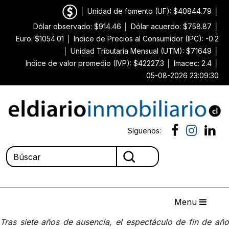
│
Unidad de fomento (UF): $40844.79
│
Dólar observado: $914.46
│
Dólar acuerdo: $758.87
│
Euro: $1054.01
│
Indice de Precios al Consumidor (IPC): -0.2
│
Unidad Tributaria Mensual (UTM): $71649
│
Indice de valor promedio (IVP): $42227.3
│
Imacec: 2.4
│
05-08-2026 23:09:30
Síguenos:
Menu
Tras siete años de ausencia, el espectáculo de fin de año