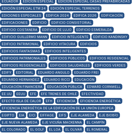
ECUADOR
EDICION ESPECIAL
EDICIÓN ESPECIAL CASAS PREFABRICADAS
EDICIÓN ESPECIAL ETM 24
EDICIÓN ESPECIAL TERRENOS
EDICIONES ESPECIALES
EDIFICA 2024
EDIFICA 2026
EDIFICACIÓN
EDIFICACIONES
EDIFICIO
EDIFICIO CONSISTORIAL
EDIFICIO COSTANERA
EDIFICIO DE LUJO
EDIFICIO ESMERALDA
EDIFICIO GUILLERMO MANN
EDIFICIO INTELIGENTE
EDIFICIO KANDINSKY
EDIFICIO PATRIMONIAL
EDIFICIO VITACURA
EDIFICIOS
EDIFICIOS FANTASMAS
EDIFICIOS INTELIGENTES
EDIFICIOS PATRIMONIALES
EDIFICIOS PÚBLICOS
EDIFICIOS RESIDENCIAL
EDIFICIOS RESIDENCIALES
EDIFICIOS SALUDABLES
EDIFICIOS VERDES
EDIFY
EDITORIAL
EDUARDO ANGULO
EDUARDO FREI
EDUARDO HERNANDEZ
EDUARDO RICCI
EDUCACIÓN
EDUCACIÓN FINANCIERA
EDUCACIÓN PÚBLICA
EDWARD CORNWELL
EE.UU
EEUU
EFE
EFE TRENES DE CHILE
EFECTIVIDAD
EFECTO ISLA DE CALOR
EFH
EFICIENCIA
EFICIENCIA ENERGÉTICA
EFICIENCIA ENERGÉTICA DE LA EDIFICACIÓN DE LA UNIÓN EUROPEA
EGIPTO
EIA
EICI
EIFFAGE
EIFS
EJE ALAMEDA
EJE BIOBÍO
EJE NUEVA ALAMEDA
EJE VICUÑA MACKENNA
EL CAMPÍN
EL COLORADO
EL GOLF
EL LOA
EL OLIVAR
EL ROMERAL