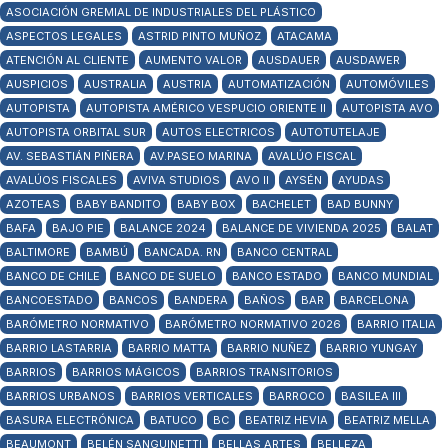
ASOCIACIÓN GREMIAL DE INDUSTRIALES DEL PLÁSTICO
ASPECTOS LEGALES
ASTRID PINTO MUÑOZ
ATACAMA
ATENCIÓN AL CLIENTE
AUMENTO VALOR
AUSDAUER
AUSDAWER
AUSPICIOS
AUSTRALIA
AUSTRIA
AUTOMATIZACIÓN
AUTOMÓVILES
AUTOPISTA
AUTOPISTA AMÉRICO VESPUCIO ORIENTE II
AUTOPISTA AVO
AUTOPISTA ORBITAL SUR
AUTOS ELECTRICOS
AUTOTUTELAJE
AV. SEBASTIÁN PIÑERA
AV.PASEO MARINA
AVALÚO FISCAL
AVALÚOS FISCALES
AVIVA STUDIOS
AVO II
AYSÉN
AYUDAS
AZOTEAS
BABY BANDITO
BABY BOX
BACHELET
BAD BUNNY
BAFA
BAJO PIE
BALANCE 2024
BALANCE DE VIVIENDA 2025
BALAT
BALTIMORE
BAMBÚ
BANCADA. RN
BANCO CENTRAL
BANCO DE CHILE
BANCO DE SUELO
BANCO ESTADO
BANCO MUNDIAL
BANCOESTADO
BANCOS
BANDERA
BAÑOS
BAR
BARCELONA
BARÓMETRO NORMATIVO
BARÓMETRO NORMATIVO 2026
BARRIO ITALIA
BARRIO LASTARRIA
BARRIO MATTA
BARRIO NUÑEZ
BARRIO YUNGAY
BARRIOS
BARRIOS MÁGICOS
BARRIOS TRANSITORIOS
BARRIOS URBANOS
BARRIOS VERTICALES
BARROCO
BASILEA III
BASURA ELECTRÓNICA
BATUCO
BC
BEATRIZ HEVIA
BEATRIZ MELLA
BEAUMONT
BELÉN SANGUINETTI
BELLAS ARTES
BELLEZA