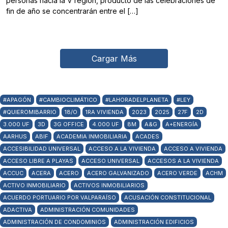
personas hacia la V región, producto de las celebraciones de
fin de año se concentrarán entre el […]
Cargar Más
#APAGÓN
#CAMBIOCLIMÁTICO
#LAHORADELPLANETA
#LEY
#QUIEROMIBARRIO
18/O
1RA VIVIENDA
2023
2025
27F
2D
3.000 UF
3D
3G OFFICE
4.000 UF
8M
A&G
A+ENERGÍA
AARHUS
ABIF
ACADEMIA INMOBILIARIA
ACADES
ACCESIBILIDAD UNIVERSAL
ACCESO A LA VIVIENDA
ACCESO A VIVIENDA
ACCESO LIBRE A PLAYAS
ACCESO UNIVERSAL
ACCESOS A LA VIVIENDA
ACCUC
ACERA
ACERO
ACERO GALVANIZADO
ACERO VERDE
ACHM
ACTIVO INMOBILIARIO
ACTIVOS INMOBILIARIOS
ACUERDO PORTUARIO POR VALPARAÍSO
ACUSACIÓN CONSTITUCIONAL
ADACTIVA
ADMINISTRACIÓN COMUNIDADES
ADMINISTRACIÓN DE CONDOMINIOS
ADMINISTRACIÓN EDIFICIOS