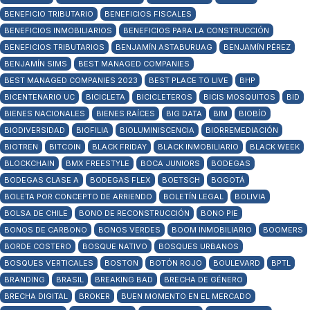
BENEFICIO TRIBUTARIO
BENEFICIOS FISCALES
BENEFICIOS INMOBILIARIOS
BENEFICIOS PARA LA CONSTRUCCIÓN
BENEFICIOS TRIBUTARIOS
BENJAMÍN ASTABURUAG
BENJAMÍN PÉREZ
BENJAMÍN SIMS
BEST MANAGED COMPANIES
BEST MANAGED COMPANIES 2023
BEST PLACE TO LIVE
BHP
BICENTENARIO UC
BICICLETA
BICICLETEROS
BICIS MOSQUITOS
BID
BIENES NACIONALES
BIENES RAÍCES
BIG DATA
BIM
BIOBÍO
BIODIVERSIDAD
BIOFILIA
BIOLUMINISCENCIA
BIORREMEDIACIÓN
BIOTREN
BITCOIN
BLACK FRIDAY
BLACK INMOBILIARIO
BLACK WEEK
BLOCKCHAIN
BMX FREESTYLE
BOCA JUNIORS
BODEGAS
BODEGAS CLASE A
BODEGAS FLEX
BOETSCH
BOGOTÁ
BOLETA POR CONCEPTO DE ARRIENDO
BOLETÍN LEGAL
BOLIVIA
BOLSA DE CHILE
BONO DE RECONSTRUCCIÓN
BONO PIE
BONOS DE CARBONO
BONOS VERDES
BOOM INMOBILIARIO
BOOMERS
BORDE COSTERO
BOSQUE NATIVO
BOSQUES URBANOS
BOSQUES VERTICALES
BOSTON
BOTÓN ROJO
BOULEVARD
BPTL
BRANDING
BRASIL
BREAKING BAD
BRECHA DE GÉNERO
BRECHA DIGITAL
BROKER
BUEN MOMENTO EN EL MERCADO