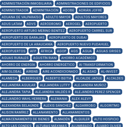
ADMINISTRACIÓN INMOBILIARIA
ADMINISTRACIONES DE EDIFICIOS
ADMINISTRADOR
ADMINITRACIÓN
ADOBE
ADRIÁN JOFRÉ
ADUANA DE VALPARAÍSO
ADULTO MAYOR
ADULTOS MAYORES
ADUS LATAM
ADVS
AERÓDROMO
AEROGEL
AEROPUERTO
AEROPUERTO ARTURO MERINO BENÍTEZ
AEROPUERTO CARRIEL SUR
AEROPUERTO DE BARAJAS
AEROPUERTO DE DUBAI
AEROPUERTO DE LA ARAUCANÍA
AEROPUERTO NUEVO PUDAHUEL
AEROPUERTOS
AFP
ÁFRICA
AGOP
AGS
AGUA
AGUAS GRISES
AGUAS RURALES
AGUSTÍN RIANI
AHORRO ACADÉMICO
AHORRO DE ENERGÍA
AHORRO ENERGÉTICO
AI TRANSFORMATION
AIM GLOBAL
AIRBNB
AIRE ACONDICIONADO
AL ASAD
AL-INVEST
ALAMEDA
ALBERGUES
ALBERTO BEITIA
ALCALDE JADUE
ALCALDES
ALEJANDRA AGUILAR
ALEJANDRA LUTFY
ALEJANDRA MUÑOZ
ALEJANDRA TAPIA
ALEJANDRA VALDÉS R
ALEJANDRO PEREZ SPENCER
ALEJANDRO WAHL HERRERA
ALEMANIA
ALEX ALEVY
ALEXANDRA BELAÚNDE
ALEXIS SÁNCHEZ
ALGARROBO
ALGORITMO
ALISON RAMÍREZ
ALLANAMIENTO
ALLANAMIENTOS
ALMACENAMIENTO DE BIENES
ALMADÉN
ALQUILER
ALTO HOSPICIO
ALTO LAS CONDES
ALTURAS MÁXIMAS
ALUMBRADO
ÁLVARO OLIVER