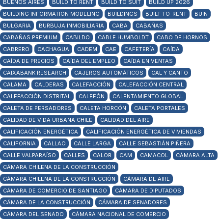
BUENOS AIRES
BUILD TO RENT
BUILD TO SUIT
BUILD UP 2026
BUILDING INFORMATION MODELING
BUILDINGS
BUILT-TO-RENT
BUIN
BULGARIA
BURBUJA INMOBILIARIA
CABA
CABAÑAS
CABAÑAS PREMIUM
CABILDO
CABLE HUMBOLDT
CABO DE HORNOS
CABRERO
CACHAGUA
CADEM
CAE
CAFETERÍA
CAÍDA
CAÍDA DE PRECIOS
CAÍDA DEL EMPLEO
CAÍDA EN VENTAS
CAIXABANK RESEARCH
CAJEROS AUTOMÁTICOS
CAL Y CANTO
CALAMA
CALDERAS
CALEFACCIÓN
CALEFACCIÓN CENTRAL
CALEFACCIÓN DISTRITAL
CALEFÓN
CALENTAMIENTO GLOBAL
CALETA DE PERSADORES
CALETA HORCÓN
CALETA PORTALES
CALIDAD DE VIDA URBANA CHILE
CALIDAD DEL AIRE
CALIFICACIÓN ENERGÉTICA
CALIFICACIÓN ENERGÉTICA DE VIVIENDAS
CALIFORNIA
CALLAO
CALLE LARGA
CALLE SEBASTIÁN PIÑERA
CALLE VALPARAÍSO
CALLES
CALOR
CAM
CAMACOL
CÁMARA ALTA
CÁMARA CHILENA DE LA CONSTRUCCIÓN
CÁMARA CHILENA DE LA CONSTRUCCIÓN
CÁMARA DE AIRE
CÁMARA DE COMERCIO DE SANTIAGO
CÁMARA DE DIPUTADOS
CÁMARA DE LA CONSTRUCCIÓN
CÁMARA DE SENADORES
CÁMARA DEL SENADO
CÁMARA NACIONAL DE COMERCIO