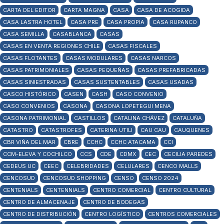
CARTA DEL EDITOR
CARTA MAGNA
CASA
CASA DE ACOGIDA
CASA LASTRA HOTEL
CASA PRE
CASA PROPIA
CASA RUPANCO
CASA SEMILLA
CASABLANCA
CASAS
CASAS EN VENTA REGIONES CHILE
CASAS FISCALES
CASAS FLOTANTES
CASAS MODULARES
CASAS NARCOS
CASAS PATRIMONIALES
CASAS PEQUEÑAS
CASAS PREFABRICADAS
CASAS SINIESTRADAS
CASAS SUSTENTABLES
CASAS USADAS
CASCO HISTÓRICO
CASEN
CASH
CASO CONVENIO
CASO CONVENIOS
CASONA
CASONA LOPETEGUI MENA
CASONA PATRIMONIAL
CASTILLOS
CATALINA CHÁVEZ
CATALUÑA
CATASTRO
CATASTROFES
CATERINA UTILI
CAU CAU
CAUQUENES
CBR VIÑA DEL MAR
CBRE
CCHC
CCHC ATACAMA
CCI
CCM-ELEVA Y COCHILCO
CCS
CDE
CDMX
CEC
CECILIA PAREDES
CEDEUS UC
CEEC
CELEBRIDADES
CELULARES
CENCO MALLS
CENCOSUD
CENCOSUD SHOPPING
CENSO
CENSO 2024
CENTENIALS
CENTENNIALS
CENTRO COMERCIAL
CENTRO CULTURAL
CENTRO DE ALMACENAJE
CENTRO DE BODEGAS
CENTRO DE DISTRIBUCIÓN
CENTRO LOGÍSTICO
CENTROS COMERCIALES