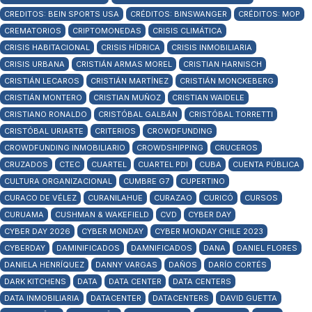
CREDITOS: BEIN SPORTS USA
CRÉDITOS: BINSWANGER
CRÉDITOS: MOP
CREMATORIOS
CRIPTOMONEDAS
CRISIS CLIMÁTICA
CRISIS HABITACIONAL
CRISIS HÍDRICA
CRISIS INMOBILIARIA
CRISIS URBANA
CRISTIÁN ARMAS MOREL
CRISTIAN HARNISCH
CRISTIÁN LECAROS
CRISTIÁN MARTÍNEZ
CRISTIÁN MONCKEBERG
CRISTIÁN MONTERO
CRISTIAN MUÑOZ
CRISTIAN WAIDELE
CRISTIANO RONALDO
CRISTÓBAL GALBÁN
CRISTÓBAL TORRETTI
CRISTÓBAL URIARTE
CRITERIOS
CROWDFUNDING
CROWDFUNDING INMOBILIARIO
CROWDSHIPPING
CRUCEROS
CRUZADOS
CTEC
CUARTEL
CUARTEL PDI
CUBA
CUENTA PÚBLICA
CULTURA ORGANIZACIONAL
CUMBRE G7
CUPERTINO
CURACO DE VÉLEZ
CURANILAHUE
CURAZAO
CURICÓ
CURSOS
CURUAMA
CUSHMAN & WAKEFIELD
CVD
CYBER DAY
CYBER DAY 2026
CYBER MONDAY
CYBER MONDAY CHILE 2023
CYBERDAY
DAMINIFICADOS
DAMNIFICADOS
DANA
DANIEL FLORES
DANIELA HENRÍQUEZ
DANNY VARGAS
DAÑOS
DARÍO CORTÉS
DARK KITCHENS
DATA
DATA CENTER
DATA CENTERS
DATA INMOBILIARIA
DATACENTER
DATACENTERS
DAVID GUETTA