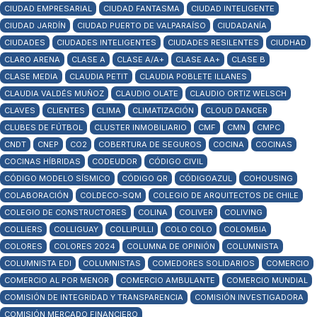
CIUDAD EMPRESARIAL
CIUDAD FANTASMA
CIUDAD INTELIGENTE
CIUDAD JARDÍN
CIUDAD PUERTO DE VALPARAÍSO
CIUDADANÍA
CIUDADES
CIUDADES INTELIGENTES
CIUDADES RESILENTES
CIUDHAD
CLARO ARENA
CLASE A
CLASE A/A+
CLASE AA+
CLASE B
CLASE MEDIA
CLAUDIA PETIT
CLAUDIA POBLETE ILLANES
CLAUDIA VALDÉS MUÑOZ
CLAUDIO OLATE
CLAUDIO ORTIZ WELSCH
CLAVES
CLIENTES
CLIMA
CLIMATIZACIÓN
CLOUD DANCER
CLUBES DE FÚTBOL
CLUSTER INMOBILIARIO
CMF
CMN
CMPC
CNDT
CNEP
CO2
COBERTURA DE SEGUROS
COCINA
COCINAS
COCINAS HÍBRIDAS
CODEUDOR
CÓDIGO CIVIL
CÓDIGO MODELO SÍSMICO
CÓDIGO QR
CÓDIGOAZUL
COHOUSING
COLABORACIÓN
COLDECO-SQM
COLEGIO DE ARQUITECTOS DE CHILE
COLEGIO DE CONSTRUCTORES
COLINA
COLIVER
COLIVING
COLLIERS
COLLIGUAY
COLLIPULLI
COLO COLO
COLOMBIA
COLORES
COLORES 2024
COLUMNA DE OPINIÓN
COLUMNISTA
COLUMNISTA EDI
COLUMNISTAS
COMEDORES SOLIDARIOS
COMERCIO
COMERCIO AL POR MENOR
COMERCIO AMBULANTE
COMERCIO MUNDIAL
COMISIÓN DE INTEGRIDAD Y TRANSPARENCIA
COMISIÓN INVESTIGADORA
COMISIÓN MERCADO FINANCIERO