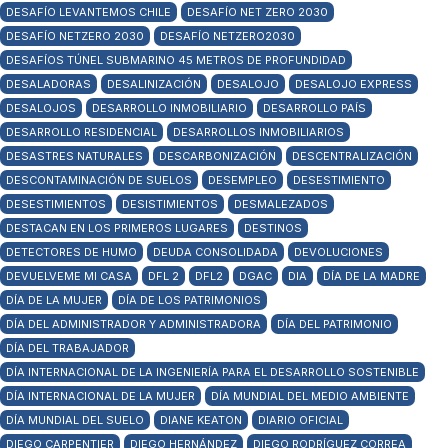
DESAFÍO LEVANTEMOS CHILE
DESAFÍO NET ZERO 2030
DESAFÍO NETZERO 2030
DESAFÍO NETZERO2030
DESAFÍOS TÚNEL SUBMARINO 45 METROS DE PROFUNDIDAD
DESALADORAS
DESALINIZACIÓN
DESALOJO
DESALOJO EXPRESS
DESALOJOS
DESARROLLO INMOBILIARIO
DESARROLLO PAÍS
DESARROLLO RESIDENCIAL
DESARROLLOS INMOBILIARIOS
DESASTRES NATURALES
DESCARBONIZACIÓN
DESCENTRALIZACIÓN
DESCONTAMINACIÓN DE SUELOS
DESEMPLEO
DESESTIMIENTO
DESESTIMIENTOS
DESISTIMIENTOS
DESMALEZADOS
DESTACAN EN LOS PRIMEROS LUGARES
DESTINOS
DETECTORES DE HUMO
DEUDA CONSOLIDADA
DEVOLUCIONES
DEVUELVEME MI CASA
DFL 2
DFL2
DGAC
DIA
DÍA DE LA MADRE
DÍA DE LA MUJER
DÍA DE LOS PATRIMONIOS
DÍA DEL ADMINISTRADOR Y ADMINISTRADORA
DÍA DEL PATRIMONIO
DÍA DEL TRABAJADOR
DÍA INTERNACIONAL DE LA INGENIERÍA PARA EL DESARROLLO SOSTENIBLE
DÍA INTERNACIONAL DE LA MUJER
DÍA MUNDIAL DEL MEDIO AMBIENTE
DÍA MUNDIAL DEL SUELO
DIANE KEATON
DIARIO OFICIAL
DIEGO CARPENTIER
DIEGO HERNÁNDEZ
DIEGO RODRÍGUEZ CORREA