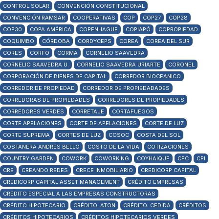
CONTROL SOLAR
CONVENCIÓN CONSTITUCIONAL
CONVENCIÓN RAMSAR
COOPERATIVAS
COP
COP27
COP28
COP30
COPA AMÉRICA
COPENHAGUE
COPIAPÓ
COPROPIEDAD
COQUIMBO
CÓRDOBA
CORDYCEPS
COREA
COREA DEL SUR
CORES
CORFO
CORMA
CORNELIO SAAVEDRA
CORNELIO SAAVEDRA U.
CORNELIO SAAVEDRA URIARTE
CORONEL
CORPORACIÓN DE BIENES DE CAPITAL
CORREDOR BIOCEANICO
CORREDOR DE PROPIEDAD
CORREDOR DE PROPIEDADADES
CORREDORAS DE PROPIEDADES
CORREDORES DE PROPIEDADES
CORREDORES VERDES
CORRETAJE
CORTAFUEGOS
CORTE APELACIONES
CORTE DE APELACIONES
CORTE DE LUZ
CORTE SUPREMA
CORTES DE LUZ
COSOC
COSTA DEL SOL
COSTANERA ANDRÉS BELLO
COSTO DE LA VIDA
COTIZACIONES
COUNTRY GARDEN
COWORK
COWORKING
COYHAIQUE
CPC
CPI
CRE
CREANDO REDES
CRECE INMOBILIARIO
CREDICORP CAPITAL
CREDICORP CAPITAL ASSET MANAGEMENT
CRÉDITO EMPRESAS
CRÉDITO ESPECIAL A LAS EMPRESAS CONSTRUCTORAS
CRÉDITO HIPOTECARIO
CRÉDITO: ATON
CRÉDITO: CEDIDA
CRÉDITOS
CRÉDITOS HIPOTECARIOS
CRÉDITOS HIPOTECARIOS VERDES