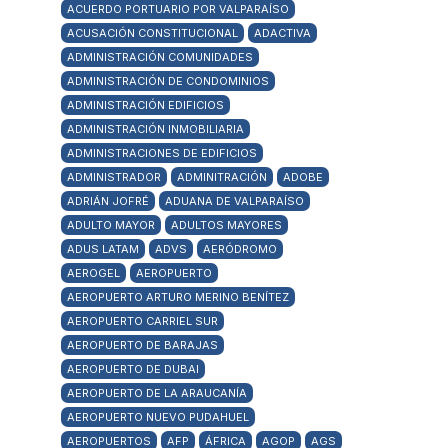
ACUERDO PORTUARIO POR VALPARAÍSO
ACUSACIÓN CONSTITUCIONAL
ADACTIVA
ADMINISTRACIÓN COMUNIDADES
ADMINISTRACIÓN DE CONDOMINIOS
ADMINISTRACIÓN EDIFICIOS
ADMINISTRACIÓN INMOBILIARIA
ADMINISTRACIONES DE EDIFICIOS
ADMINISTRADOR
ADMINITRACIÓN
ADOBE
ADRIÁN JOFRÉ
ADUANA DE VALPARAÍSO
ADULTO MAYOR
ADULTOS MAYORES
ADUS LATAM
ADVS
AERÓDROMO
AEROGEL
AEROPUERTO
AEROPUERTO ARTURO MERINO BENÍTEZ
AEROPUERTO CARRIEL SUR
AEROPUERTO DE BARAJAS
AEROPUERTO DE DUBAI
AEROPUERTO DE LA ARAUCANÍA
AEROPUERTO NUEVO PUDAHUEL
AEROPUERTOS
AFP
ÁFRICA
AGOP
AGS