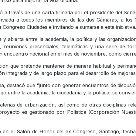
miso para mejorar la vida urbana.
izó a través de una carta firmada por el presidente del S
 enviada a todos los miembros de las dos Cámaras, a los
 Congreso Ciudades e invitando a sumarse a esta iniciativa
 y abierta entre la academia, la política y las organizacio
 reuniones presenciales, telemáticas y una serie de for
n encuentro nacional en el mes de noviembre, como cierre
eración que pretende mantener de manera habitual y permane
ón integrada y de largo plazo para el desarrollo de mejores 
, destacó que “junto con generar encuentros de discusión 
go entre la academia, la ciudadanía y la política, se convie
aterias de urbanización, así como de otras disciplinas re
proyecto es gestionado por Polística (Corporación Nuest
io en el Salón de Honor del ex Congreso, Santiago, fecha a