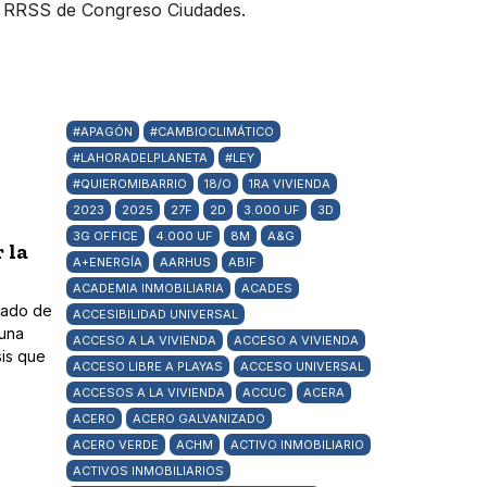
s y RRSS de Congreso Ciudades.
#APAGÓN
#CAMBIOCLIMÁTICO
#LAHORADELPLANETA
#LEY
#QUIEROMIBARRIO
18/O
1RA VIVIENDA
2023
2025
27F
2D
3.000 UF
3D
3G OFFICE
4.000 UF
8M
A&G
 la
A+ENERGÍA
AARHUS
ABIF
ACADEMIA INMOBILIARIA
ACADES
enado de
ACCESIBILIDAD UNIVERSAL
 una
ACCESO A LA VIVIENDA
ACCESO A VIVIENDA
sis que
ACCESO LIBRE A PLAYAS
ACCESO UNIVERSAL
ACCESOS A LA VIVIENDA
ACCUC
ACERA
ACERO
ACERO GALVANIZADO
ACERO VERDE
ACHM
ACTIVO INMOBILIARIO
ACTIVOS INMOBILIARIOS