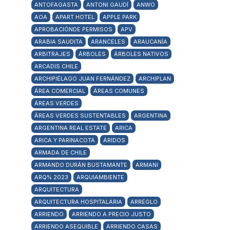
ANTOFAGASTA
ANTONI GAUDÍ
ANWO
AOA
APART HOTEL
APPLE PARK
APROBACIÓNDE PERMISOS
APV
ARABIA SAUDITA
ARANCELES
ARAUCANÍA
ARBITRAJES
ÁRBOLES
ÁRBOLES NATIVOS
ARCADIS CHILE
ARCHIPIÉLAGO JUAN FERNÁNDEZ
ARCHIPLAN
ÁREA COMERCIAL
ÁREAS COMUNES
ÁREAS VERDES
ÁREAS VERDES SUSTENTABLES
ARGENTINA
ARGENTINA REAL ESTATE
ARICA
ARICA Y PARINACOTA
ÁRIDOS
ARMADA DE CHILE
ARMANDO DURÁN BUSTAMANTE
ARMANI
ARQ% 2023
ARQUIAMBIENTE
ARQUITECTURA
ARQUITECTURA HOSPITALARIA
ARREGLO
ARRIENDO
ARRIENDO A PRECIO JUSTO
ARRIENDO ASEQUIBLE
ARRIENDO CASAS