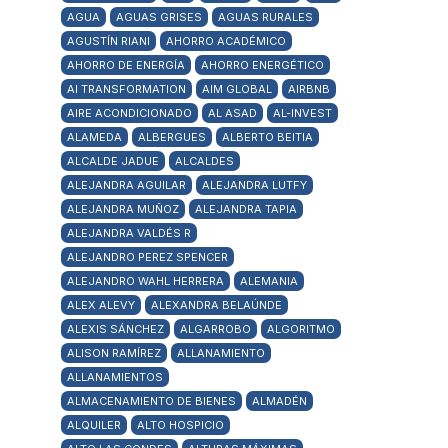
AGUA
AGUAS GRISES
AGUAS RURALES
AGUSTÍN RIANI
AHORRO ACADÉMICO
AHORRO DE ENERGÍA
AHORRO ENERGÉTICO
AI TRANSFORMATION
AIM GLOBAL
AIRBNB
AIRE ACONDICIONADO
AL ASAD
AL-INVEST
ALAMEDA
ALBERGUES
ALBERTO BEITIA
ALCALDE JADUE
ALCALDES
ALEJANDRA AGUILAR
ALEJANDRA LUTFY
ALEJANDRA MUÑOZ
ALEJANDRA TAPIA
ALEJANDRA VALDÉS R
ALEJANDRO PEREZ SPENCER
ALEJANDRO WAHL HERRERA
ALEMANIA
ALEX ALEVY
ALEXANDRA BELAÚNDE
ALEXIS SÁNCHEZ
ALGARROBO
ALGORITMO
ALISON RAMÍREZ
ALLANAMIENTO
ALLANAMIENTOS
ALMACENAMIENTO DE BIENES
ALMADÉN
ALQUILER
ALTO HOSPICIO