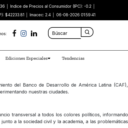
.36
│
Indice de Precios al Consumidor (IPC): -0.2
│
P): $42233.81
│
Imacec: 2.4
│
06-08-2026 01:59:41
nos:
Ediciones Especiales
Tendencias
amiento del Banco de Desarrollo de América Latina (CAF),
perimentando nuestras ciudades.
ncio transversal a todos los colores políticos, informando
unto a la sociedad civil y la academia, a las problemáticas