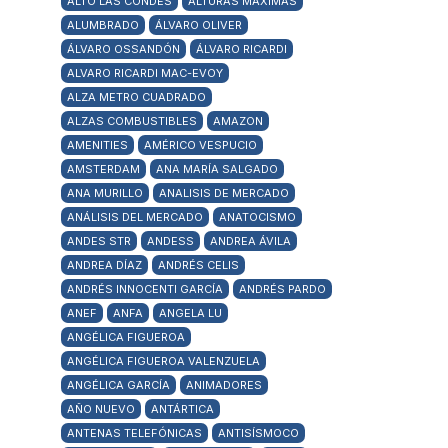
ALTO LAS CONDES
ALTURAS MÁXIMAS
ALUMBRADO
ÁLVARO OLIVER
ÁLVARO OSSANDÓN
ÁLVARO RICARDI
ALVARO RICARDI MAC-EVOY
ALZA METRO CUADRADO
ALZAS COMBUSTIBLES
AMAZON
AMENITIES
AMÉRICO VESPUCIO
AMSTERDAM
ANA MARÍA SALGADO
ANA MURILLO
ANALISIS DE MERCADO
ANÁLISIS DEL MERCADO
ANATOCISMO
ANDES STR
ANDESS
ANDREA ÁVILA
ANDREA DÍAZ
ANDRÉS CELIS
ANDRÉS INNOCENTI GARCÍA
ANDRÉS PARDO
ANEF
ANFA
ANGELA LU
ANGÉLICA FIGUEROA
ANGÉLICA FIGUEROA VALENZUELA
ANGÉLICA GARCÍA
ANIMADORES
AÑO NUEVO
ANTÁRTICA
ANTENAS TELEFÓNICAS
ANTISÍSMOCO