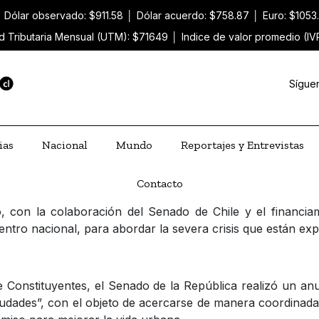
│
Dólar observado: $911.58
│
Dólar acuerdo: $758.87
│
Euro: $1053
d Tributaria Mensual (UTM): $71649
│
Indice de valor promedio (IV
Sígue
ias
Nacional
Mundo
Reportajes y Entrevistas
Contacto
io, con la colaboración del Senado de Chile y el financi
ntro nacional, para abordar la severa crisis que están ex
e Constituyentes, el Senado de la República realizó un anu
udades”, con el objeto de acercarse de manera coordinada j