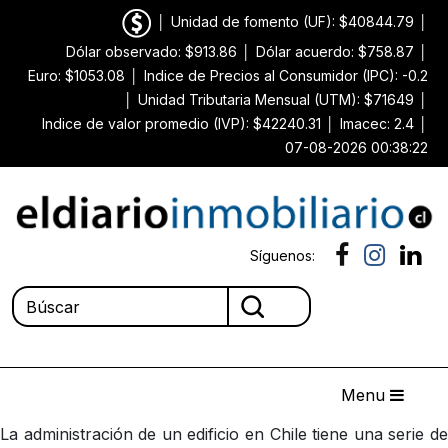
│
Unidad de fomento (UF): $40844.79
│
Dólar observado: $913.86
│
Dólar acuerdo: $758.87
│
Euro: $1053.08
│
Indice de Precios al Consumidor (IPC): -0.2
│
Unidad Tributaria Mensual (UTM): $71649
│
Indice de valor promedio (IVP): $42240.31
│
Imacec: 2.4
│
07-08-2026 00:38:22
Síguenos:
Menu
La administración de un edificio en Chile tiene una serie de