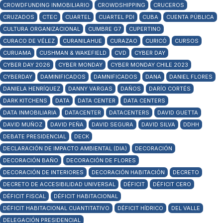
CROWDFUNDING INMOBILIARIO
CROWDSHIPPING
CRUCEROS
CRUZADOS
CTEC
CUARTEL
CUARTEL PDI
CUBA
CUENTA PÚBLICA
CULTURA ORGANIZACIONAL
CUMBRE G7
CUPERTINO
CURACO DE VÉLEZ
CURANILAHUE
CURAZAO
CURICÓ
CURSOS
CURUAMA
CUSHMAN & WAKEFIELD
CVD
CYBER DAY
CYBER DAY 2026
CYBER MONDAY
CYBER MONDAY CHILE 2023
CYBERDAY
DAMINIFICADOS
DAMNIFICADOS
DANA
DANIEL FLORES
DANIELA HENRÍQUEZ
DANNY VARGAS
DAÑOS
DARÍO CORTÉS
DARK KITCHENS
DATA
DATA CENTER
DATA CENTERS
DATA INMOBILIARIA
DATACENTER
DATACENTERS
DAVID GUETTA
DAVID MUÑOZ
DAVID PEÑA
DAVID SEGURA
DAVID SILVA
DDHH
DEBATE PRESIDENCIAL
DECK
DECLARACIÓN DE IMPACTO AMBIENTAL (DIA)
DECORACIÓN
DECORACIÓN BAÑO
DECORACIÓN DE FLORES
DECORACIÓN DE INTERIORES
DECORACIÓN HABITACIÓN
DECRETO
DECRETO DE ACCESIBILIDAD UNIVERSAL
DÉFICIT
DÉFICIT CERO
DÉFICIT FISCAL
DÉFICIT HABITACIONAL
DÉFICIT HABITACIONAL CUANTITATIVO
DÉFICIT HÍDRICO
DEL VALLE
DELEGACIÓN PRESIDENCIAL