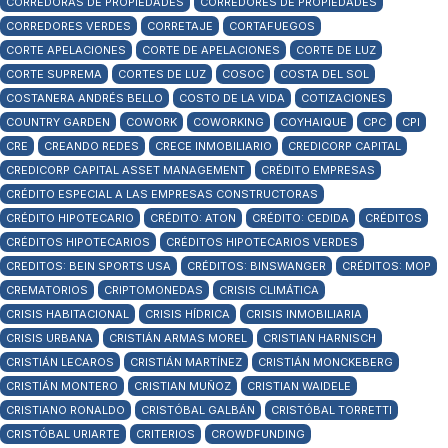
CORREDORAS DE PROPIEDADES
CORREDORES DE PROPIEDADES
CORREDORES VERDES
CORRETAJE
CORTAFUEGOS
CORTE APELACIONES
CORTE DE APELACIONES
CORTE DE LUZ
CORTE SUPREMA
CORTES DE LUZ
COSOC
COSTA DEL SOL
COSTANERA ANDRÉS BELLO
COSTO DE LA VIDA
COTIZACIONES
COUNTRY GARDEN
COWORK
COWORKING
COYHAIQUE
CPC
CPI
CRE
CREANDO REDES
CRECE INMOBILIARIO
CREDICORP CAPITAL
CREDICORP CAPITAL ASSET MANAGEMENT
CRÉDITO EMPRESAS
CRÉDITO ESPECIAL A LAS EMPRESAS CONSTRUCTORAS
CRÉDITO HIPOTECARIO
CRÉDITO: ATON
CRÉDITO: CEDIDA
CRÉDITOS
CRÉDITOS HIPOTECARIOS
CRÉDITOS HIPOTECARIOS VERDES
CREDITOS: BEIN SPORTS USA
CRÉDITOS: BINSWANGER
CRÉDITOS: MOP
CREMATORIOS
CRIPTOMONEDAS
CRISIS CLIMÁTICA
CRISIS HABITACIONAL
CRISIS HÍDRICA
CRISIS INMOBILIARIA
CRISIS URBANA
CRISTIÁN ARMAS MOREL
CRISTIAN HARNISCH
CRISTIÁN LECAROS
CRISTIÁN MARTÍNEZ
CRISTIÁN MONCKEBERG
CRISTIÁN MONTERO
CRISTIAN MUÑOZ
CRISTIAN WAIDELE
CRISTIANO RONALDO
CRISTÓBAL GALBÁN
CRISTÓBAL TORRETTI
CRISTÓBAL URIARTE
CRITERIOS
CROWDFUNDING