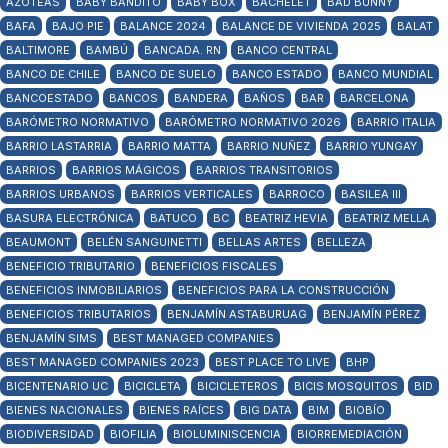
AZOTEAS
BABY BANDITO
BABY BOX
BACHELET
BAD BUNNY
BAFA
BAJO PIE
BALANCE 2024
BALANCE DE VIVIENDA 2025
BALAT
BALTIMORE
BAMBÚ
BANCADA. RN
BANCO CENTRAL
BANCO DE CHILE
BANCO DE SUELO
BANCO ESTADO
BANCO MUNDIAL
BANCOESTADO
BANCOS
BANDERA
BAÑOS
BAR
BARCELONA
BARÓMETRO NORMATIVO
BARÓMETRO NORMATIVO 2026
BARRIO ITALIA
BARRIO LASTARRIA
BARRIO MATTA
BARRIO NUÑEZ
BARRIO YUNGAY
BARRIOS
BARRIOS MÁGICOS
BARRIOS TRANSITORIOS
BARRIOS URBANOS
BARRIOS VERTICALES
BARROCO
BASILEA III
BASURA ELECTRÓNICA
BATUCO
BC
BEATRIZ HEVIA
BEATRIZ MELLA
BEAUMONT
BELÉN SANGUINETTI
BELLAS ARTES
BELLEZA
BENEFICIO TRIBUTARIO
BENEFICIOS FISCALES
BENEFICIOS INMOBILIARIOS
BENEFICIOS PARA LA CONSTRUCCIÓN
BENEFICIOS TRIBUTARIOS
BENJAMÍN ASTABURUAG
BENJAMÍN PÉREZ
BENJAMÍN SIMS
BEST MANAGED COMPANIES
BEST MANAGED COMPANIES 2023
BEST PLACE TO LIVE
BHP
BICENTENARIO UC
BICICLETA
BICICLETEROS
BICIS MOSQUITOS
BID
BIENES NACIONALES
BIENES RAÍCES
BIG DATA
BIM
BIOBÍO
BIODIVERSIDAD
BIOFILIA
BIOLUMINISCENCIA
BIORREMEDIACIÓN