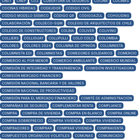
CNDT
CNEP
CO2
COBERTURA DE SEGUROS
COCINA
COCINAS
COCINAS HÍBRIDAS
CODEUDOR
CÓDIGO CIVIL
CÓDIGO MODELO SÍSMICO
CÓDIGO QR
CÓDIGOAZUL
COHOUSING
COLABORACIÓN
COLDECO-SQM
COLEGIO DE ARQUITECTOS DE CHILE
COLEGIO DE CONSTRUCTORES
COLINA
COLIVER
COLIVING
COLLIERS
COLLIGUAY
COLLIPULLI
COLO COLO
COLOMBIA
COLORES
COLORES 2024
COLUMNA DE OPINIÓN
COLUMNISTA
COLUMNISTA EDI
COLUMNISTAS
COMEDORES SOLIDARIOS
COMERCIO
COMERCIO AL POR MENOR
COMERCIO AMBULANTE
COMERCIO MUNDIAL
COMISIÓN DE INTEGRIDAD Y TRANSPARENCIA
COMISIÓN INVESTIGADORA
COMISIÓN MERCADO FINANCIERO
COMISIÓN NACIONAL BANCARIA Y DE VALORES
COMISIÓN NACIONAL DE PRODUCTIVIDAD
COMISIÓN PARA EL MERCADO FINANCIERO
COMITÉ DE ADMINISTRACIÓN
COMPAÑIAS DE SEGUROS
COMPLEMENTAR RENTA
COMPLIANCE
COMPRA
COMPRA DE VIVIENDA
COMPRA EN BLANCO
COMPRA ONLINE
COMPRA SOBREPRECIO
COMPRA VIVIENDA
COMPRA VIVIENDAS
COMPRADORES
COMPRAR
COMPRAR VIVIENDA
COMPRAVENTA
COMPUESTOS ORGÁNICOS VOLÁTILES
COMUNAS
COMUNICADO