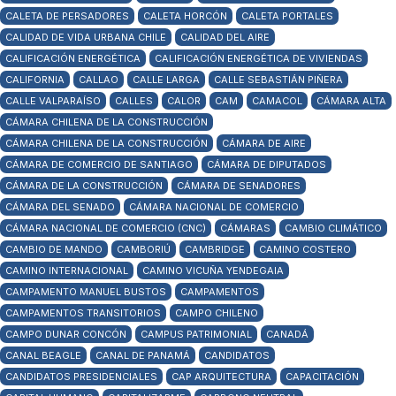
CALETA DE PERSADORES
CALETA HORCÓN
CALETA PORTALES
CALIDAD DE VIDA URBANA CHILE
CALIDAD DEL AIRE
CALIFICACIÓN ENERGÉTICA
CALIFICACIÓN ENERGÉTICA DE VIVIENDAS
CALIFORNIA
CALLAO
CALLE LARGA
CALLE SEBASTIÁN PIÑERA
CALLE VALPARAÍSO
CALLES
CALOR
CAM
CAMACOL
CÁMARA ALTA
CÁMARA CHILENA DE LA CONSTRUCCIÓN
CÁMARA CHILENA DE LA CONSTRUCCIÓN
CÁMARA DE AIRE
CÁMARA DE COMERCIO DE SANTIAGO
CÁMARA DE DIPUTADOS
CÁMARA DE LA CONSTRUCCIÓN
CÁMARA DE SENADORES
CÁMARA DEL SENADO
CÁMARA NACIONAL DE COMERCIO
CÁMARA NACIONAL DE COMERCIO (CNC)
CÁMARAS
CAMBIO CLIMÁTICO
CAMBIO DE MANDO
CAMBORIÚ
CAMBRIDGE
CAMINO COSTERO
CAMINO INTERNACIONAL
CAMINO VICUÑA YENDEGAIA
CAMPAMENTO MANUEL BUSTOS
CAMPAMENTOS
CAMPAMENTOS TRANSITORIOS
CAMPO CHILENO
CAMPO DUNAR CONCÓN
CAMPUS PATRIMONIAL
CANADÁ
CANAL BEAGLE
CANAL DE PANAMÁ
CANDIDATOS
CANDIDATOS PRESIDENCIALES
CAP ARQUITECTURA
CAPACITACIÓN