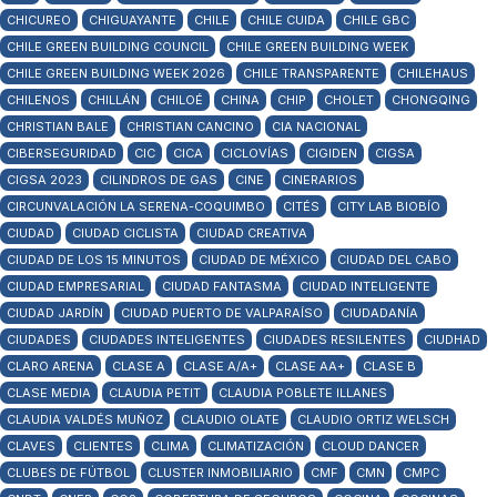
CHICUREO
CHIGUAYANTE
CHILE
CHILE CUIDA
CHILE GBC
CHILE GREEN BUILDING COUNCIL
CHILE GREEN BUILDING WEEK
CHILE GREEN BUILDING WEEK 2026
CHILE TRANSPARENTE
CHILEHAUS
CHILENOS
CHILLÁN
CHILOÉ
CHINA
CHIP
CHOLET
CHONGQING
CHRISTIAN BALE
CHRISTIAN CANCINO
CIA NACIONAL
CIBERSEGURIDAD
CIC
CICA
CICLOVÍAS
CIGIDEN
CIGSA
CIGSA 2023
CILINDROS DE GAS
CINE
CINERARIOS
CIRCUNVALACIÓN LA SERENA-COQUIMBO
CITÉS
CITY LAB BIOBÍO
CIUDAD
CIUDAD CICLISTA
CIUDAD CREATIVA
CIUDAD DE LOS 15 MINUTOS
CIUDAD DE MÉXICO
CIUDAD DEL CABO
CIUDAD EMPRESARIAL
CIUDAD FANTASMA
CIUDAD INTELIGENTE
CIUDAD JARDÍN
CIUDAD PUERTO DE VALPARAÍSO
CIUDADANÍA
CIUDADES
CIUDADES INTELIGENTES
CIUDADES RESILENTES
CIUDHAD
CLARO ARENA
CLASE A
CLASE A/A+
CLASE AA+
CLASE B
CLASE MEDIA
CLAUDIA PETIT
CLAUDIA POBLETE ILLANES
CLAUDIA VALDÉS MUÑOZ
CLAUDIO OLATE
CLAUDIO ORTIZ WELSCH
CLAVES
CLIENTES
CLIMA
CLIMATIZACIÓN
CLOUD DANCER
CLUBES DE FÚTBOL
CLUSTER INMOBILIARIO
CMF
CMN
CMPC