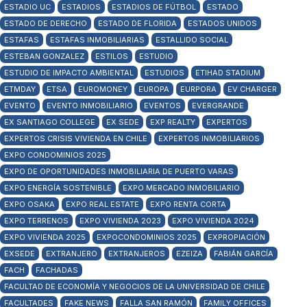
ESTADIO UC
ESTADIOS
ESTADIOS DE FÚTBOL
ESTADO
ESTADO DE DERECHO
ESTADO DE FLORIDA
ESTADOS UNIDOS
ESTAFAS
ESTAFAS INMOBILIARIAS
ESTALLIDO SOCIAL
ESTEBAN GONZALEZ
ESTILOS
ESTUDIO
ESTUDIO DE IMPACTO AMBIENTAL
ESTUDIOS
ETIHAD STADIUM
ETMDAY
ETSA
EUROMONEY
EUROPA
EURPORA
EV CHARGER
EVENTO
EVENTO INMOBILIARIO
EVENTOS
EVERGRANDE
EX SANTIAGO COLLEGE
EX SEDE
EXP REALTY
EXPERTOS
EXPERTOS CRISIS VIVIENDA EN CHILE
EXPERTOS INMOBILIARIOS
EXPO CONDOMINIOS 2025
EXPO DE OPORTUNIDADES INMOBILIARIA DE PUERTO VARAS
EXPO ENERGÍA SOSTENIBLE
EXPO MERCADO INMOBILIARIO
EXPO OSAKA
EXPO REAL ESTATE
EXPO RENTA CORTA
EXPO TERRENOS
EXPO VIVIENDA 2023
EXPO VIVIENDA 2024
EXPO VIVIENDA 2025
EXPOCONDOMINIOS 2025
EXPROPIACIÓN
EXSEDE
EXTRANJERO
EXTRANJEROS
EZEIZA
FABIÁN GARCÍA
FACH
FACHADAS
FACULTAD DE ECONOMÍA Y NEGOCIOS DE LA UNIVERSIDAD DE CHILE
FACULTADES
FAKE NEWS
FALLA SAN RAMÓN
FAMILY OFFICES