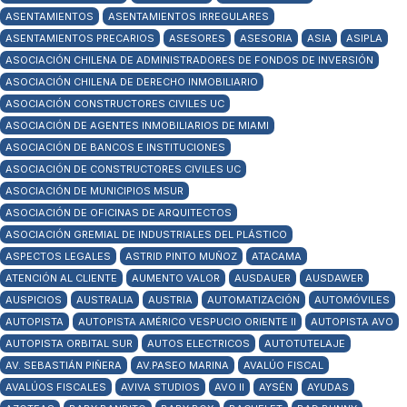
ASENTAMIENTOS
ASENTAMIENTOS IRREGULARES
ASENTAMIENTOS PRECARIOS
ASESORES
ASESORIA
ASIA
ASIPLA
ASOCIACIÓN CHILENA DE ADMINISTRADORES DE FONDOS DE INVERSIÓN
ASOCIACIÓN CHILENA DE DERECHO INMOBILIARIO
ASOCIACIÓN CONSTRUCTORES CIVILES UC
ASOCIACIÓN DE AGENTES INMOBILIARIOS DE MIAMI
ASOCIACIÓN DE BANCOS E INSTITUCIONES
ASOCIACIÓN DE CONSTRUCTORES CIVILES UC
ASOCIACIÓN DE MUNICIPIOS MSUR
ASOCIACIÓN DE OFICINAS DE ARQUITECTOS
ASOCIACIÓN GREMIAL DE INDUSTRIALES DEL PLÁSTICO
ASPECTOS LEGALES
ASTRID PINTO MUÑOZ
ATACAMA
ATENCIÓN AL CLIENTE
AUMENTO VALOR
AUSDAUER
AUSDAWER
AUSPICIOS
AUSTRALIA
AUSTRIA
AUTOMATIZACIÓN
AUTOMÓVILES
AUTOPISTA
AUTOPISTA AMÉRICO VESPUCIO ORIENTE II
AUTOPISTA AVO
AUTOPISTA ORBITAL SUR
AUTOS ELECTRICOS
AUTOTUTELAJE
AV. SEBASTIÁN PIÑERA
AV.PASEO MARINA
AVALÚO FISCAL
AVALÚOS FISCALES
AVIVA STUDIOS
AVO II
AYSÉN
AYUDAS