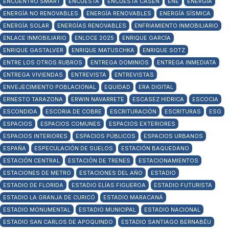
ENCUENTRO SMART
ENCUESTA
ENCUESTA CASEN
ENE
ENERGÍA
ENERGÍA NO RENOVABLES
ENERGÍA RENOVABLES
ENERGÍA SÍSMICA
ENERGÍA SOLAR
ENERGÍAS RENOVABLES
ENFRIAMIENTO INMOBILIARIO
ENLACE INMOBILIARIO
ENLOCE 2025
ENRIQUE GARCÍA
ENRIQUE GASTALVER
ENRIQUE MATUSCHKA
ENRIQUE SOTZ
ENTRE LOS OTROS RUBROS
ENTREGA DOMINIOS
ENTREGA INMEDIATA
ENTREGA VIVIENDAS
ENTREVISTA
ENTREVISTAS
ENVEJECIMIENTO POBLACIONAL
EQUIDAD
ERA DIGITAL
ERNESTO TARAZONA
ERWIN NAVARRETE
ESCASEZ HIDRICA
ESCOCIA
ESCONDIDA
ESCORIA DE COBRE
ESCRITURACIÓN
ESCRITURAS
ESG
ESPACIOS
ESPACIOS COMUNES
ESPACIOS EXTERIORES
ESPACIOS INTERIORES
ESPACIOS PÚBLICOS
ESPACIOS URBANOS
ESPAÑA
ESPECULACIÓN DE SUELOS
ESTACIÓN BAQUEDANO
ESTACIÓN CENTRAL
ESTACIÓN DE TRENES
ESTACIONAMIENTOS
ESTACIONES DE METRO
ESTACIONES DEL AÑO
ESTADIO
ESTADIO DE FLORIDA
ESTADIO ELÍAS FIGUEROA
ESTADIO FUTURISTA
ESTADIO LA GRANJA DE CURICÓ
ESTADIO MARACANÁ
ESTADIO MONUMENTAL
ESTADIO MUNICIPAL
ESTADIO NACIONAL
ESTADIO SAN CARLOS DE APOQUINDO
ESTADIO SANTIAGO BERNABÉU