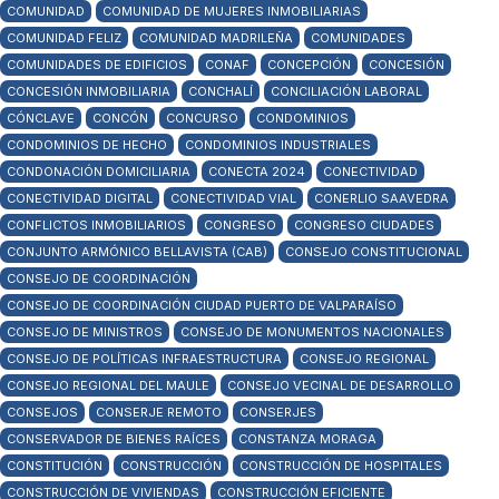
COMUNIDAD
COMUNIDAD DE MUJERES INMOBILIARIAS
COMUNIDAD FELIZ
COMUNIDAD MADRILEÑA
COMUNIDADES
COMUNIDADES DE EDIFICIOS
CONAF
CONCEPCIÓN
CONCESIÓN
CONCESIÓN INMOBILIARIA
CONCHALÍ
CONCILIACIÓN LABORAL
CÓNCLAVE
CONCÓN
CONCURSO
CONDOMINIOS
CONDOMINIOS DE HECHO
CONDOMINIOS INDUSTRIALES
CONDONACIÓN DOMICILIARIA
CONECTA 2024
CONECTIVIDAD
CONECTIVIDAD DIGITAL
CONECTIVIDAD VIAL
CONERLIO SAAVEDRA
CONFLICTOS INMOBILIARIOS
CONGRESO
CONGRESO CIUDADES
CONJUNTO ARMÓNICO BELLAVISTA (CAB)
CONSEJO CONSTITUCIONAL
CONSEJO DE COORDINACIÓN
CONSEJO DE COORDINACIÓN CIUDAD PUERTO DE VALPARAÍSO
CONSEJO DE MINISTROS
CONSEJO DE MONUMENTOS NACIONALES
CONSEJO DE POLÍTICAS INFRAESTRUCTURA
CONSEJO REGIONAL
CONSEJO REGIONAL DEL MAULE
CONSEJO VECINAL DE DESARROLLO
CONSEJOS
CONSERJE REMOTO
CONSERJES
CONSERVADOR DE BIENES RAÍCES
CONSTANZA MORAGA
CONSTITUCIÓN
CONSTRUCCIÓN
CONSTRUCCIÓN DE HOSPITALES
CONSTRUCCIÓN DE VIVIENDAS
CONSTRUCCIÓN EFICIENTE