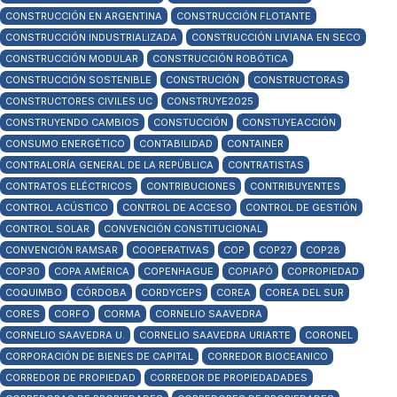
CONSTRUCCIÓN EN ARGENTINA
CONSTRUCCIÓN FLOTANTE
CONSTRUCCIÓN INDUSTRIALIZADA
CONSTRUCCIÓN LIVIANA EN SECO
CONSTRUCCIÓN MODULAR
CONSTRUCCIÓN ROBÓTICA
CONSTRUCCIÓN SOSTENIBLE
CONSTRUCIÓN
CONSTRUCTORAS
CONSTRUCTORES CIVILES UC
CONSTRUYE2025
CONSTRUYENDO CAMBIOS
CONSTUCCIÓN
CONSTUYEACCIÓN
CONSUMO ENERGÉTICO
CONTABILIDAD
CONTAINER
CONTRALORÍA GENERAL DE LA REPÚBLICA
CONTRATISTAS
CONTRATOS ELÉCTRICOS
CONTRIBUCIONES
CONTRIBUYENTES
CONTROL ACÚSTICO
CONTROL DE ACCESO
CONTROL DE GESTIÓN
CONTROL SOLAR
CONVENCIÓN CONSTITUCIONAL
CONVENCIÓN RAMSAR
COOPERATIVAS
COP
COP27
COP28
COP30
COPA AMÉRICA
COPENHAGUE
COPIAPÓ
COPROPIEDAD
COQUIMBO
CÓRDOBA
CORDYCEPS
COREA
COREA DEL SUR
CORES
CORFO
CORMA
CORNELIO SAAVEDRA
CORNELIO SAAVEDRA U.
CORNELIO SAAVEDRA URIARTE
CORONEL
CORPORACIÓN DE BIENES DE CAPITAL
CORREDOR BIOCEANICO
CORREDOR DE PROPIEDAD
CORREDOR DE PROPIEDADADES