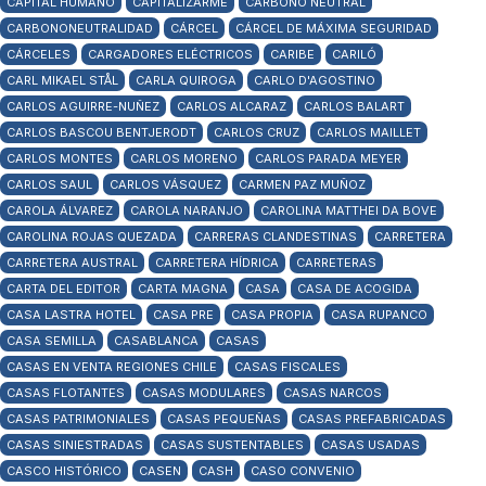
CAPITAL HUMANO
CAPITALIZARME
CARBONO NEUTRAL
CARBONONEUTRALIDAD
CÁRCEL
CÁRCEL DE MÁXIMA SEGURIDAD
CÁRCELES
CARGADORES ELÉCTRICOS
CARIBE
CARILÓ
CARL MIKAEL STÅL
CARLA QUIROGA
CARLO D'AGOSTINO
CARLOS AGUIRRE-NUÑEZ
CARLOS ALCARAZ
CARLOS BALART
CARLOS BASCOU BENTJERODT
CARLOS CRUZ
CARLOS MAILLET
CARLOS MONTES
CARLOS MORENO
CARLOS PARADA MEYER
CARLOS SAUL
CARLOS VÁSQUEZ
CARMEN PAZ MUÑOZ
CAROLA ÁLVAREZ
CAROLA NARANJO
CAROLINA MATTHEI DA BOVE
CAROLINA ROJAS QUEZADA
CARRERAS CLANDESTINAS
CARRETERA
CARRETERA AUSTRAL
CARRETERA HÍDRICA
CARRETERAS
CARTA DEL EDITOR
CARTA MAGNA
CASA
CASA DE ACOGIDA
CASA LASTRA HOTEL
CASA PRE
CASA PROPIA
CASA RUPANCO
CASA SEMILLA
CASABLANCA
CASAS
CASAS EN VENTA REGIONES CHILE
CASAS FISCALES
CASAS FLOTANTES
CASAS MODULARES
CASAS NARCOS
CASAS PATRIMONIALES
CASAS PEQUEÑAS
CASAS PREFABRICADAS
CASAS SINIESTRADAS
CASAS SUSTENTABLES
CASAS USADAS
CASCO HISTÓRICO
CASEN
CASH
CASO CONVENIO