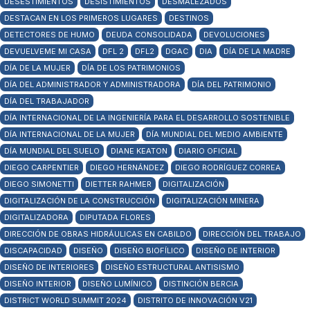
DESESTIMIENTOS
DESISTIMIENTOS
DESMALEZADOS
DESTACAN EN LOS PRIMEROS LUGARES
DESTINOS
DETECTORES DE HUMO
DEUDA CONSOLIDADA
DEVOLUCIONES
DEVUELVEME MI CASA
DFL 2
DFL2
DGAC
DIA
DÍA DE LA MADRE
DÍA DE LA MUJER
DÍA DE LOS PATRIMONIOS
DÍA DEL ADMINISTRADOR Y ADMINISTRADORA
DÍA DEL PATRIMONIO
DÍA DEL TRABAJADOR
DÍA INTERNACIONAL DE LA INGENIERÍA PARA EL DESARROLLO SOSTENIBLE
DÍA INTERNACIONAL DE LA MUJER
DÍA MUNDIAL DEL MEDIO AMBIENTE
DÍA MUNDIAL DEL SUELO
DIANE KEATON
DIARIO OFICIAL
DIEGO CARPENTIER
DIEGO HERNÁNDEZ
DIEGO RODRÍGUEZ CORREA
DIEGO SIMONETTI
DIETTER RAHMER
DIGITALIZACIÓN
DIGITALIZACIÓN DE LA CONSTRUCCIÓN
DIGITALIZACIÓN MINERA
DIGITALIZADORA
DIPUTADA FLORES
DIRECCIÓN DE OBRAS HIDRÁULICAS EN CABILDO
DIRECCIÓN DEL TRABAJO
DISCAPACIDAD
DISEÑO
DISEÑO BIOFÍLICO
DISEÑO DE INTERIOR
DISEÑO DE INTERIORES
DISEÑO ESTRUCTURAL ANTISISMO
DISEÑO INTERIOR
DISEÑO LUMÍNICO
DISTINCIÓN BERCIA
DISTRICT WORLD SUMMIT 2024
DISTRITO DE INNOVACIÓN V21