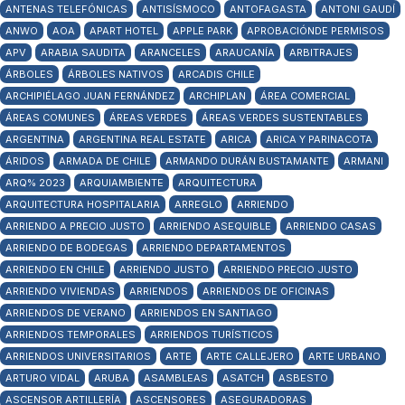
ANTENAS TELEFÓNICAS
ANTISÍSMOCO
ANTOFAGASTA
ANTONI GAUDÍ
ANWO
AOA
APART HOTEL
APPLE PARK
APROBACIÓNDE PERMISOS
APV
ARABIA SAUDITA
ARANCELES
ARAUCANÍA
ARBITRAJES
ÁRBOLES
ÁRBOLES NATIVOS
ARCADIS CHILE
ARCHIPIÉLAGO JUAN FERNÁNDEZ
ARCHIPLAN
ÁREA COMERCIAL
ÁREAS COMUNES
ÁREAS VERDES
ÁREAS VERDES SUSTENTABLES
ARGENTINA
ARGENTINA REAL ESTATE
ARICA
ARICA Y PARINACOTA
ÁRIDOS
ARMADA DE CHILE
ARMANDO DURÁN BUSTAMANTE
ARMANI
ARQ% 2023
ARQUIAMBIENTE
ARQUITECTURA
ARQUITECTURA HOSPITALARIA
ARREGLO
ARRIENDO
ARRIENDO A PRECIO JUSTO
ARRIENDO ASEQUIBLE
ARRIENDO CASAS
ARRIENDO DE BODEGAS
ARRIENDO DEPARTAMENTOS
ARRIENDO EN CHILE
ARRIENDO JUSTO
ARRIENDO PRECIO JUSTO
ARRIENDO VIVIENDAS
ARRIENDOS
ARRIENDOS DE OFICINAS
ARRIENDOS DE VERANO
ARRIENDOS EN SANTIAGO
ARRIENDOS TEMPORALES
ARRIENDOS TURÍSTICOS
ARRIENDOS UNIVERSITARIOS
ARTE
ARTE CALLEJERO
ARTE URBANO
ARTURO VIDAL
ARUBA
ASAMBLEAS
ASATCH
ASBESTO
ASCENSOR ARTILLERÍA
ASCENSORES
ASEGURADORAS