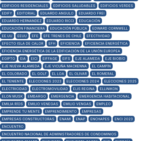
EDIFICIOS RESIDENCIALES
EDIFICIOS SALUDABLES
EDIFICIOS VERDES
EDIFY
EDITORIAL
EDUARDO ANGULO
EDUARDO FREI
EDUARDO HERNANDEZ
EDUARDO RICCI
EDUCACIÓN
EDUCACIÓN FINANCIERA
EDUCACIÓN PÚBLICA
EDWARD CORNWELL
EE.UU
EEUU
EFE
EFE TRENES DE CHILE
EFECTIVIDAD
EFECTO ISLA DE CALOR
EFH
EFICIENCIA
EFICIENCIA ENERGÉTICA
EFICIENCIA ENERGÉTICA DE LA EDIFICACIÓN DE LA UNIÓN EUROPEA
EGIPTO
EIA
EICI
EIFFAGE
EIFS
EJE ALAMEDA
EJE BIOBÍO
EJE NUEVA ALAMEDA
EJE VICUÑA MACKENNA
EL CAMPÍN
EL COLORADO
EL GOLF
EL LOA
EL OLIVAR
EL ROMERAL
EL TENIENTE
ELECCIONES 2023
ELECCIONES 2024
ELECCIONES 2025
ELECTRICIDAD
ELECTROMOVILIDAD
ELIS REGINA
ELLINIKON
ELON MUSK
EMBARGO
EMERGENCIA
EMERGENCIA HABITACIONAL
EMILIA RÍOS
EMILIO VENEGAS
EMILIO VENGAS
EMPLEO
EMPRENDE TU MENTE
EMPRENDIMIENTO
EMPRESAS
EMPRESAS CONSTRUCTORAS
ENAMI
ENAP
ENCHAPES
ENCI 2023
ENCUENTRO
ENCUENTRO NACIONAL DE ADMINISTRADORES DE CONDOMINIOS