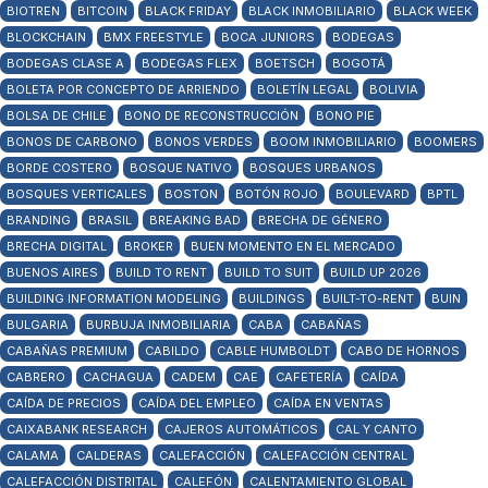
BIOTREN
BITCOIN
BLACK FRIDAY
BLACK INMOBILIARIO
BLACK WEEK
BLOCKCHAIN
BMX FREESTYLE
BOCA JUNIORS
BODEGAS
BODEGAS CLASE A
BODEGAS FLEX
BOETSCH
BOGOTÁ
BOLETA POR CONCEPTO DE ARRIENDO
BOLETÍN LEGAL
BOLIVIA
BOLSA DE CHILE
BONO DE RECONSTRUCCIÓN
BONO PIE
BONOS DE CARBONO
BONOS VERDES
BOOM INMOBILIARIO
BOOMERS
BORDE COSTERO
BOSQUE NATIVO
BOSQUES URBANOS
BOSQUES VERTICALES
BOSTON
BOTÓN ROJO
BOULEVARD
BPTL
BRANDING
BRASIL
BREAKING BAD
BRECHA DE GÉNERO
BRECHA DIGITAL
BROKER
BUEN MOMENTO EN EL MERCADO
BUENOS AIRES
BUILD TO RENT
BUILD TO SUIT
BUILD UP 2026
BUILDING INFORMATION MODELING
BUILDINGS
BUILT-TO-RENT
BUIN
BULGARIA
BURBUJA INMOBILIARIA
CABA
CABAÑAS
CABAÑAS PREMIUM
CABILDO
CABLE HUMBOLDT
CABO DE HORNOS
CABRERO
CACHAGUA
CADEM
CAE
CAFETERÍA
CAÍDA
CAÍDA DE PRECIOS
CAÍDA DEL EMPLEO
CAÍDA EN VENTAS
CAIXABANK RESEARCH
CAJEROS AUTOMÁTICOS
CAL Y CANTO
CALAMA
CALDERAS
CALEFACCIÓN
CALEFACCIÓN CENTRAL
CALEFACCIÓN DISTRITAL
CALEFÓN
CALENTAMIENTO GLOBAL