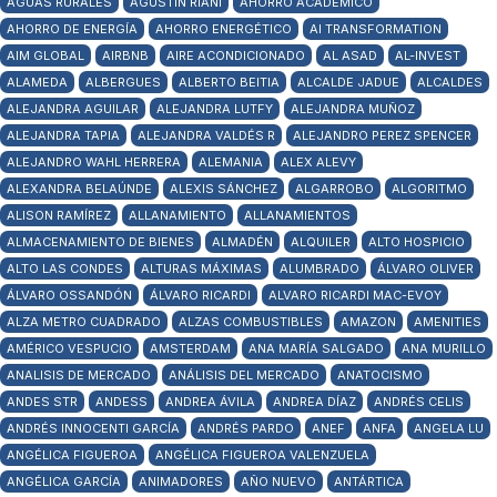
AGUAS RURALES
AGUSTÍN RIANI
AHORRO ACADÉMICO
AHORRO DE ENERGÍA
AHORRO ENERGÉTICO
AI TRANSFORMATION
AIM GLOBAL
AIRBNB
AIRE ACONDICIONADO
AL ASAD
AL-INVEST
ALAMEDA
ALBERGUES
ALBERTO BEITIA
ALCALDE JADUE
ALCALDES
ALEJANDRA AGUILAR
ALEJANDRA LUTFY
ALEJANDRA MUÑOZ
ALEJANDRA TAPIA
ALEJANDRA VALDÉS R
ALEJANDRO PEREZ SPENCER
ALEJANDRO WAHL HERRERA
ALEMANIA
ALEX ALEVY
ALEXANDRA BELAÚNDE
ALEXIS SÁNCHEZ
ALGARROBO
ALGORITMO
ALISON RAMÍREZ
ALLANAMIENTO
ALLANAMIENTOS
ALMACENAMIENTO DE BIENES
ALMADÉN
ALQUILER
ALTO HOSPICIO
ALTO LAS CONDES
ALTURAS MÁXIMAS
ALUMBRADO
ÁLVARO OLIVER
ÁLVARO OSSANDÓN
ÁLVARO RICARDI
ALVARO RICARDI MAC-EVOY
ALZA METRO CUADRADO
ALZAS COMBUSTIBLES
AMAZON
AMENITIES
AMÉRICO VESPUCIO
AMSTERDAM
ANA MARÍA SALGADO
ANA MURILLO
ANALISIS DE MERCADO
ANÁLISIS DEL MERCADO
ANATOCISMO
ANDES STR
ANDESS
ANDREA ÁVILA
ANDREA DÍAZ
ANDRÉS CELIS
ANDRÉS INNOCENTI GARCÍA
ANDRÉS PARDO
ANEF
ANFA
ANGELA LU
ANGÉLICA FIGUEROA
ANGÉLICA FIGUEROA VALENZUELA
ANGÉLICA GARCÍA
ANIMADORES
AÑO NUEVO
ANTÁRTICA