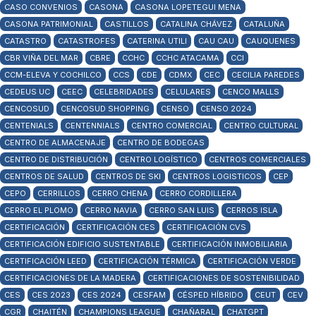
CASO CONVENIOS
CASONA
CASONA LOPETEGUI MENA
CASONA PATRIMONIAL
CASTILLOS
CATALINA CHÁVEZ
CATALUÑA
CATASTRO
CATASTROFES
CATERINA UTILI
CAU CAU
CAUQUENES
CBR VIÑA DEL MAR
CBRE
CCHC
CCHC ATACAMA
CCI
CCM-ELEVA Y COCHILCO
CCS
CDE
CDMX
CEC
CECILIA PAREDES
CEDEUS UC
CEEC
CELEBRIDADES
CELULARES
CENCO MALLS
CENCOSUD
CENCOSUD SHOPPING
CENSO
CENSO 2024
CENTENIALS
CENTENNIALS
CENTRO COMERCIAL
CENTRO CULTURAL
CENTRO DE ALMACENAJE
CENTRO DE BODEGAS
CENTRO DE DISTRIBUCIÓN
CENTRO LOGÍSTICO
CENTROS COMERCIALES
CENTROS DE SALUD
CENTROS DE SKI
CENTROS LOGISTICOS
CEP
CEPO
CERRILLOS
CERRO CHENA
CERRO CORDILLERA
CERRO EL PLOMO
CERRO NAVIA
CERRO SAN LUIS
CERROS ISLA
CERTIFICACIÓN
CERTIFICACIÓN CES
CERTIFICACIÓN CVS
CERTIFICACIÓN EDIFICIO SUSTENTABLE
CERTIFICACIÓN INMOBILIARIA
CERTIFICACIÓN LEED
CERTIFICACIÓN TÉRMICA
CERTIFICACIÓN VERDE
CERTIFICACIONES DE LA MADERA
CERTIFICACIONES DE SOSTENIBILIDAD
CES
CES 2023
CES 2024
CESFAM
CÉSPED HÍBRIDO
CEUT
CEV
CGR
CHAITÉN
CHAMPIONS LEAGUE
CHAÑARAL
CHATGPT