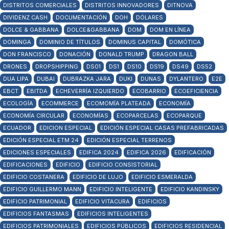
DISTRITOS COMERCIALES
DISTRITOS INNOVADORES
DITNOVA
DIVIDENZ CASH
DOCUMENTACIÓN
DOH
DÓLARES
DOLCE & GABBANA
DOLCE&GABBANA
DOM
DOM EN LÍNEA
DOMINGA
DOMINIO DE TÍTULOS
DOMINUS CAPITAL
DOMÓTICA
DON FRANCISCO
DONACIÓN
DONALD TRUMP
DRAGON BALL
DRONES
DROPSHIPPING
DS01
DS1
DS10
DS19
DS49
DS52
DUA LIPA
DUBAI
DUBRAZKA JARA
DUKI
DUNAS
DYLANTERO
E2E
EBCT
EBITDA
ECHEVERRÍA IZQUIERDO
ECOBARRIO
ECOEFICIENCIA
ECOLOGÍA
ECOMMERCE
ECOMOMÍA PLATEADA
ECONOMÍA
ECONOMÍA CIRCULAR
ECONOMÍAS
ECOPARCELAS
ECOPARQUE
ECUADOR
EDICION ESPECIAL
EDICIÓN ESPECIAL CASAS PREFABRICADAS
EDICIÓN ESPECIAL ETM 24
EDICIÓN ESPECIAL TERRENOS
EDICIONES ESPECIALES
EDIFICA 2024
EDIFICA 2026
EDIFICACIÓN
EDIFICACIONES
EDIFICIO
EDIFICIO CONSISTORIAL
EDIFICIO COSTANERA
EDIFICIO DE LUJO
EDIFICIO ESMERALDA
EDIFICIO GUILLERMO MANN
EDIFICIO INTELIGENTE
EDIFICIO KANDINSKY
EDIFICIO PATRIMONIAL
EDIFICIO VITACURA
EDIFICIOS
EDIFICIOS FANTASMAS
EDIFICIOS INTELIGENTES
EDIFICIOS PATRIMONIALES
EDIFICIOS PÚBLICOS
EDIFICIOS RESIDENCIAL