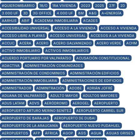
#QUIEROMIBARRIO
18/O
1RA VIVIENDA
2023
2025
27F
2D
3.000 UF
3D
3G OFFICE
4.000 UF
8M
A&G
A+ENERGÍA
AARHUS
ABIF
ACADEMIA INMOBILIARIA
ACADES
ACCESIBILIDAD UNIVERSAL
ACCESO A LA VIVIENDA
ACCESO A VIVIENDA
ACCESO LIBRE A PLAYAS
ACCESO UNIVERSAL
ACCESOS A LA VIVIENDA
ACCUC
ACERA
ACERO
ACERO GALVANIZADO
ACERO VERDE
ACHM
ACTIVO INMOBILIARIO
ACTIVOS INMOBILIARIOS
ACUERDO PORTUARIO POR VALPARAÍSO
ACUSACIÓN CONSTITUCIONAL
ADACTIVA
ADMINISTRACIÓN COMUNIDADES
ADMINISTRACIÓN DE CONDOMINIOS
ADMINISTRACIÓN EDIFICIOS
ADMINISTRACIÓN INMOBILIARIA
ADMINISTRACIONES DE EDIFICIOS
ADMINISTRADOR
ADMINITRACIÓN
ADOBE
ADRIÁN JOFRÉ
ADUANA DE VALPARAÍSO
ADULTO MAYOR
ADULTOS MAYORES
ADUS LATAM
ADVS
AERÓDROMO
AEROGEL
AEROPUERTO
AEROPUERTO ARTURO MERINO BENÍTEZ
AEROPUERTO CARRIEL SUR
AEROPUERTO DE BARAJAS
AEROPUERTO DE DUBAI
AEROPUERTO DE LA ARAUCANÍA
AEROPUERTO NUEVO PUDAHUEL
AEROPUERTOS
AFP
ÁFRICA
AGOP
AGS
AGUA
AGUAS GRISES