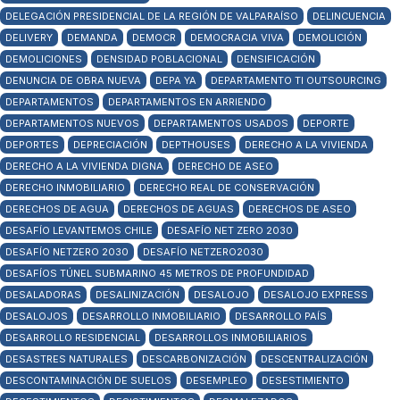
DELEGACIÓN PRESIDENCIAL DE LA REGIÓN DE VALPARAÍSO
DELINCUENCIA
DELIVERY
DEMANDA
DEMOCR
DEMOCRACIA VIVA
DEMOLICIÓN
DEMOLICIONES
DENSIDAD POBLACIONAL
DENSIFICACIÓN
DENUNCIA DE OBRA NUEVA
DEPA YA
DEPARTAMENTO TI OUTSOURCING
DEPARTAMENTOS
DEPARTAMENTOS EN ARRIENDO
DEPARTAMENTOS NUEVOS
DEPARTAMENTOS USADOS
DEPORTE
DEPORTES
DEPRECIACIÓN
DEPTHOUSES
DERECHO A LA VIVIENDA
DERECHO A LA VIVIENDA DIGNA
DERECHO DE ASEO
DERECHO INMOBILIARIO
DERECHO REAL DE CONSERVACIÓN
DERECHOS DE AGUA
DERECHOS DE AGUAS
DERECHOS DE ASEO
DESAFÍO LEVANTEMOS CHILE
DESAFÍO NET ZERO 2030
DESAFÍO NETZERO 2030
DESAFÍO NETZERO2030
DESAFÍOS TÚNEL SUBMARINO 45 METROS DE PROFUNDIDAD
DESALADORAS
DESALINIZACIÓN
DESALOJO
DESALOJO EXPRESS
DESALOJOS
DESARROLLO INMOBILIARIO
DESARROLLO PAÍS
DESARROLLO RESIDENCIAL
DESARROLLOS INMOBILIARIOS
DESASTRES NATURALES
DESCARBONIZACIÓN
DESCENTRALIZACIÓN
DESCONTAMINACIÓN DE SUELOS
DESEMPLEO
DESESTIMIENTO