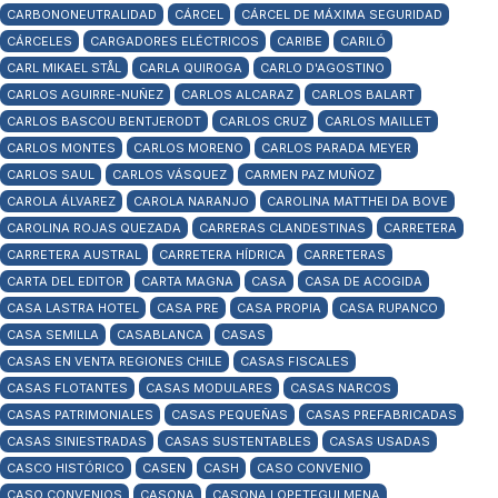
CARBONONEUTRALIDAD
CÁRCEL
CÁRCEL DE MÁXIMA SEGURIDAD
CÁRCELES
CARGADORES ELÉCTRICOS
CARIBE
CARILÓ
CARL MIKAEL STÅL
CARLA QUIROGA
CARLO D'AGOSTINO
CARLOS AGUIRRE-NUÑEZ
CARLOS ALCARAZ
CARLOS BALART
CARLOS BASCOU BENTJERODT
CARLOS CRUZ
CARLOS MAILLET
CARLOS MONTES
CARLOS MORENO
CARLOS PARADA MEYER
CARLOS SAUL
CARLOS VÁSQUEZ
CARMEN PAZ MUÑOZ
CAROLA ÁLVAREZ
CAROLA NARANJO
CAROLINA MATTHEI DA BOVE
CAROLINA ROJAS QUEZADA
CARRERAS CLANDESTINAS
CARRETERA
CARRETERA AUSTRAL
CARRETERA HÍDRICA
CARRETERAS
CARTA DEL EDITOR
CARTA MAGNA
CASA
CASA DE ACOGIDA
CASA LASTRA HOTEL
CASA PRE
CASA PROPIA
CASA RUPANCO
CASA SEMILLA
CASABLANCA
CASAS
CASAS EN VENTA REGIONES CHILE
CASAS FISCALES
CASAS FLOTANTES
CASAS MODULARES
CASAS NARCOS
CASAS PATRIMONIALES
CASAS PEQUEÑAS
CASAS PREFABRICADAS
CASAS SINIESTRADAS
CASAS SUSTENTABLES
CASAS USADAS
CASCO HISTÓRICO
CASEN
CASH
CASO CONVENIO
CASO CONVENIOS
CASONA
CASONA LOPETEGUI MENA