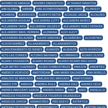
AHORRO DE ENERGÍA
AHORRO ENERGÉTICO
AI TRANSFORMATION
AIM GLOBAL
AIRBNB
AIRE ACONDICIONADO
AL ASAD
AL-INVEST
ALAMEDA
ALBERGUES
ALBERTO BEITIA
ALCALDE JADUE
ALCALDES
ALEJANDRA AGUILAR
ALEJANDRA LUTFY
ALEJANDRA MUÑOZ
ALEJANDRA TAPIA
ALEJANDRA VALDÉS R
ALEJANDRO PEREZ SPENCER
ALEJANDRO WAHL HERRERA
ALEMANIA
ALEX ALEVY
ALEXANDRA BELAÚNDE
ALEXIS SÁNCHEZ
ALGARROBO
ALGORITMO
ALISON RAMÍREZ
ALLANAMIENTO
ALLANAMIENTOS
ALMACENAMIENTO DE BIENES
ALMADÉN
ALQUILER
ALTO HOSPICIO
ALTO LAS CONDES
ALTURAS MÁXIMAS
ALUMBRADO
ÁLVARO OLIVER
ÁLVARO OSSANDÓN
ÁLVARO RICARDI
ALVARO RICARDI MAC-EVOY
ALZA METRO CUADRADO
ALZAS COMBUSTIBLES
AMAZON
AMENITIES
AMÉRICO VESPUCIO
AMSTERDAM
ANA MARÍA SALGADO
ANA MURILLO
ANALISIS DE MERCADO
ANÁLISIS DEL MERCADO
ANATOCISMO
ANDES STR
ANDESS
ANDREA ÁVILA
ANDREA DÍAZ
ANDRÉS CELIS
ANDRÉS INNOCENTI GARCÍA
ANDRÉS PARDO
ANEF
ANFA
ANGELA LU
ANGÉLICA FIGUEROA
ANGÉLICA FIGUEROA VALENZUELA
ANGÉLICA GARCÍA
ANIMADORES
AÑO NUEVO
ANTÁRTICA
ANTENAS TELEFÓNICAS
ANTISÍSMOCO
ANTOFAGASTA
ANTONI GAUDÍ