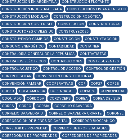
CONSTRUCCIÓN EN ARGENTINA
CONSTRUCCIÓN FLOTANTE
CONSTRUCCIÓN INDUSTRIALIZADA
CONSTRUCCIÓN LIVIANA EN SECO
CONSTRUCCIÓN MODULAR
CONSTRUCCIÓN ROBÓTICA
CONSTRUCCIÓN SOSTENIBLE
CONSTRUCIÓN
CONSTRUCTORAS
CONSTRUCTORES CIVILES UC
CONSTRUYE2025
CONSTRUYENDO CAMBIOS
CONSTUCCIÓN
CONSTUYEACCIÓN
CONSUMO ENERGÉTICO
CONTABILIDAD
CONTAINER
CONTRALORÍA GENERAL DE LA REPÚBLICA
CONTRATISTAS
CONTRATOS ELÉCTRICOS
CONTRIBUCIONES
CONTRIBUYENTES
CONTROL ACÚSTICO
CONTROL DE ACCESO
CONTROL DE GESTIÓN
CONTROL SOLAR
CONVENCIÓN CONSTITUCIONAL
CONVENCIÓN RAMSAR
COOPERATIVAS
COP
COP27
COP28
COP30
COPA AMÉRICA
COPENHAGUE
COPIAPÓ
COPROPIEDAD
COQUIMBO
CÓRDOBA
CORDYCEPS
COREA
COREA DEL SUR
CORES
CORFO
CORMA
CORNELIO SAAVEDRA
CORNELIO SAAVEDRA U.
CORNELIO SAAVEDRA URIARTE
CORONEL
CORPORACIÓN DE BIENES DE CAPITAL
CORREDOR BIOCEANICO
CORREDOR DE PROPIEDAD
CORREDOR DE PROPIEDADADES
CORREDORAS DE PROPIEDADES
CORREDORES DE PROPIEDADES