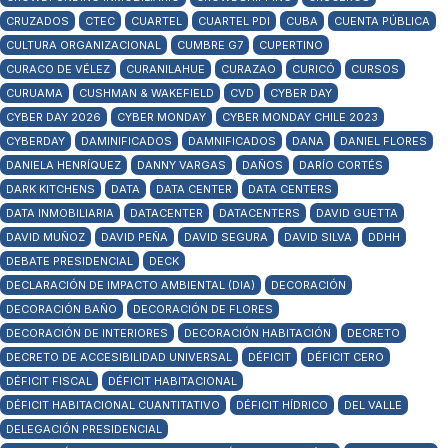
CRUZADOS
CTEC
CUARTEL
CUARTEL PDI
CUBA
CUENTA PÚBLICA
CULTURA ORGANIZACIONAL
CUMBRE G7
CUPERTINO
CURACO DE VÉLEZ
CURANILAHUE
CURAZAO
CURICÓ
CURSOS
CURUAMA
CUSHMAN & WAKEFIELD
CVD
CYBER DAY
CYBER DAY 2026
CYBER MONDAY
CYBER MONDAY CHILE 2023
CYBERDAY
DAMINIFICADOS
DAMNIFICADOS
DANA
DANIEL FLORES
DANIELA HENRÍQUEZ
DANNY VARGAS
DAÑOS
DARÍO CORTÉS
DARK KITCHENS
DATA
DATA CENTER
DATA CENTERS
DATA INMOBILIARIA
DATACENTER
DATACENTERS
DAVID GUETTA
DAVID MUÑOZ
DAVID PEÑA
DAVID SEGURA
DAVID SILVA
DDHH
DEBATE PRESIDENCIAL
DECK
DECLARACIÓN DE IMPACTO AMBIENTAL (DIA)
DECORACIÓN
DECORACIÓN BAÑO
DECORACIÓN DE FLORES
DECORACIÓN DE INTERIORES
DECORACIÓN HABITACIÓN
DECRETO
DECRETO DE ACCESIBILIDAD UNIVERSAL
DÉFICIT
DÉFICIT CERO
DÉFICIT FISCAL
DÉFICIT HABITACIONAL
DÉFICIT HABITACIONAL CUANTITATIVO
DÉFICIT HÍDRICO
DEL VALLE
DELEGACIÓN PRESIDENCIAL