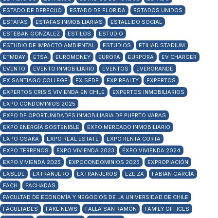
ESTADO DE DERECHO
ESTADO DE FLORIDA
ESTADOS UNIDOS
ESTAFAS
ESTAFAS INMOBILIARIAS
ESTALLIDO SOCIAL
ESTEBAN GONZALEZ
ESTILOS
ESTUDIO
ESTUDIO DE IMPACTO AMBIENTAL
ESTUDIOS
ETIHAD STADIUM
ETMDAY
ETSA
EUROMONEY
EUROPA
EURPORA
EV CHARGER
EVENTO
EVENTO INMOBILIARIO
EVENTOS
EVERGRANDE
EX SANTIAGO COLLEGE
EX SEDE
EXP REALTY
EXPERTOS
EXPERTOS CRISIS VIVIENDA EN CHILE
EXPERTOS INMOBILIARIOS
EXPO CONDOMINIOS 2025
EXPO DE OPORTUNIDADES INMOBILIARIA DE PUERTO VARAS
EXPO ENERGÍA SOSTENIBLE
EXPO MERCADO INMOBILIARIO
EXPO OSAKA
EXPO REAL ESTATE
EXPO RENTA CORTA
EXPO TERRENOS
EXPO VIVIENDA 2023
EXPO VIVIENDA 2024
EXPO VIVIENDA 2025
EXPOCONDOMINIOS 2025
EXPROPIACIÓN
EXSEDE
EXTRANJERO
EXTRANJEROS
EZEIZA
FABIÁN GARCÍA
FACH
FACHADAS
FACULTAD DE ECONOMÍA Y NEGOCIOS DE LA UNIVERSIDAD DE CHILE
FACULTADES
FAKE NEWS
FALLA SAN RAMÓN
FAMILY OFFICES