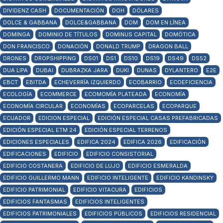
DIVIDENZ CASH
DOCUMENTACIÓN
DOH
DÓLARES
DOLCE & GABBANA
DOLCE&GABBANA
DOM
DOM EN LÍNEA
DOMINGA
DOMINIO DE TÍTULOS
DOMINUS CAPITAL
DOMÓTICA
DON FRANCISCO
DONACIÓN
DONALD TRUMP
DRAGON BALL
DRONES
DROPSHIPPING
DS01
DS1
DS10
DS19
DS49
DS52
DUA LIPA
DUBAI
DUBRAZKA JARA
DUKI
DUNAS
DYLANTERO
E2E
EBCT
EBITDA
ECHEVERRÍA IZQUIERDO
ECOBARRIO
ECOEFICIENCIA
ECOLOGÍA
ECOMMERCE
ECOMOMÍA PLATEADA
ECONOMÍA
ECONOMÍA CIRCULAR
ECONOMÍAS
ECOPARCELAS
ECOPARQUE
ECUADOR
EDICION ESPECIAL
EDICIÓN ESPECIAL CASAS PREFABRICADAS
EDICIÓN ESPECIAL ETM 24
EDICIÓN ESPECIAL TERRENOS
EDICIONES ESPECIALES
EDIFICA 2024
EDIFICA 2026
EDIFICACIÓN
EDIFICACIONES
EDIFICIO
EDIFICIO CONSISTORIAL
EDIFICIO COSTANERA
EDIFICIO DE LUJO
EDIFICIO ESMERALDA
EDIFICIO GUILLERMO MANN
EDIFICIO INTELIGENTE
EDIFICIO KANDINSKY
EDIFICIO PATRIMONIAL
EDIFICIO VITACURA
EDIFICIOS
EDIFICIOS FANTASMAS
EDIFICIOS INTELIGENTES
EDIFICIOS PATRIMONIALES
EDIFICIOS PÚBLICOS
EDIFICIOS RESIDENCIAL