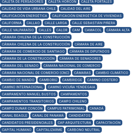
CALETA DE PERSADORES
CALETA HORCÓN
CALETA PORTALES
CALIDAD DE VIDA URBANA CHILE
CALIDAD DEL AIRE
CALIFICACIÓN ENERGÉTICA
CALIFICACIÓN ENERGÉTICA DE VIVIENDAS
CALIFORNIA
CALLAO
CALLE LARGA
CALLE SEBASTIÁN PIÑERA
CALLE VALPARAÍSO
CALLES
CALOR
CAM
CAMACOL
CÁMARA ALTA
CÁMARA CHILENA DE LA CONSTRUCCIÓN
CÁMARA CHILENA DE LA CONSTRUCCIÓN
CÁMARA DE AIRE
CÁMARA DE COMERCIO DE SANTIAGO
CÁMARA DE DIPUTADOS
CÁMARA DE LA CONSTRUCCIÓN
CÁMARA DE SENADORES
CÁMARA DEL SENADO
CÁMARA NACIONAL DE COMERCIO
CÁMARA NACIONAL DE COMERCIO (CNC)
CÁMARAS
CAMBIO CLIMÁTICO
CAMBIO DE MANDO
CAMBORIÚ
CAMBRIDGE
CAMINO COSTERO
CAMINO INTERNACIONAL
CAMINO VICUÑA YENDEGAIA
CAMPAMENTO MANUEL BUSTOS
CAMPAMENTOS
CAMPAMENTOS TRANSITORIOS
CAMPO CHILENO
CAMPO DUNAR CONCÓN
CAMPUS PATRIMONIAL
CANADÁ
CANAL BEAGLE
CANAL DE PANAMÁ
CANDIDATOS
CANDIDATOS PRESIDENCIALES
CAP ARQUITECTURA
CAPACITACIÓN
CAPITAL HUMANO
CAPITALIZARME
CARBONO NEUTRAL