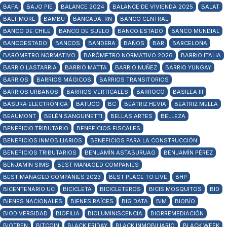
BAFA
BAJO PIE
BALANCE 2024
BALANCE DE VIVIENDA 2025
BALAT
BALTIMORE
BAMBÚ
BANCADA. RN
BANCO CENTRAL
BANCO DE CHILE
BANCO DE SUELO
BANCO ESTADO
BANCO MUNDIAL
BANCOESTADO
BANCOS
BANDERA
BAÑOS
BAR
BARCELONA
BARÓMETRO NORMATIVO
BARÓMETRO NORMATIVO 2026
BARRIO ITALIA
BARRIO LASTARRIA
BARRIO MATTA
BARRIO NUÑEZ
BARRIO YUNGAY
BARRIOS
BARRIOS MÁGICOS
BARRIOS TRANSITORIOS
BARRIOS URBANOS
BARRIOS VERTICALES
BARROCO
BASILEA III
BASURA ELECTRÓNICA
BATUCO
BC
BEATRIZ HEVIA
BEATRIZ MELLA
BEAUMONT
BELÉN SANGUINETTI
BELLAS ARTES
BELLEZA
BENEFICIO TRIBUTARIO
BENEFICIOS FISCALES
BENEFICIOS INMOBILIARIOS
BENEFICIOS PARA LA CONSTRUCCIÓN
BENEFICIOS TRIBUTARIOS
BENJAMÍN ASTABURUAG
BENJAMÍN PÉREZ
BENJAMÍN SIMS
BEST MANAGED COMPANIES
BEST MANAGED COMPANIES 2023
BEST PLACE TO LIVE
BHP
BICENTENARIO UC
BICICLETA
BICICLETEROS
BICIS MOSQUITOS
BID
BIENES NACIONALES
BIENES RAÍCES
BIG DATA
BIM
BIOBÍO
BIODIVERSIDAD
BIOFILIA
BIOLUMINISCENCIA
BIORREMEDIACIÓN
BIOTREN
BITCOIN
BLACK FRIDAY
BLACK INMOBILIARIO
BLACK WEEK