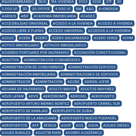
#QUIEROMIBARRIO
18/O
1RA VIVIENDA
2023
2025
27F
2D
3.000 UF
3D
3G OFFICE
4.000 UF
8M
A&G
A+ENERGÍA
AARHUS
ABIF
ACADEMIA INMOBILIARIA
ACADES
ACCESIBILIDAD UNIVERSAL
ACCESO A LA VIVIENDA
ACCESO A VIVIENDA
ACCESO LIBRE A PLAYAS
ACCESO UNIVERSAL
ACCESOS A LA VIVIENDA
ACCUC
ACERA
ACERO
ACERO GALVANIZADO
ACERO VERDE
ACHM
ACTIVO INMOBILIARIO
ACTIVOS INMOBILIARIOS
ACUERDO PORTUARIO POR VALPARAÍSO
ACUSACIÓN CONSTITUCIONAL
ADACTIVA
ADMINISTRACIÓN COMUNIDADES
ADMINISTRACIÓN DE CONDOMINIOS
ADMINISTRACIÓN EDIFICIOS
ADMINISTRACIÓN INMOBILIARIA
ADMINISTRACIONES DE EDIFICIOS
ADMINISTRADOR
ADMINITRACIÓN
ADOBE
ADRIÁN JOFRÉ
ADUANA DE VALPARAÍSO
ADULTO MAYOR
ADULTOS MAYORES
ADUS LATAM
ADVS
AERÓDROMO
AEROGEL
AEROPUERTO
AEROPUERTO ARTURO MERINO BENÍTEZ
AEROPUERTO CARRIEL SUR
AEROPUERTO DE BARAJAS
AEROPUERTO DE DUBAI
AEROPUERTO DE LA ARAUCANÍA
AEROPUERTO NUEVO PUDAHUEL
AEROPUERTOS
AFP
ÁFRICA
AGOP
AGS
AGUA
AGUAS GRISES
AGUAS RURALES
AGUSTÍN RIANI
AHORRO ACADÉMICO