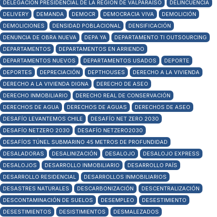
DELEGACIÓN PRESIDENCIAL DE LA REGIÓN DE VALPARAÍSO
DELINCUENCIA
DELIVERY
DEMANDA
DEMOCR
DEMOCRACIA VIVA
DEMOLICIÓN
DEMOLICIONES
DENSIDAD POBLACIONAL
DENSIFICACIÓN
DENUNCIA DE OBRA NUEVA
DEPA YA
DEPARTAMENTO TI OUTSOURCING
DEPARTAMENTOS
DEPARTAMENTOS EN ARRIENDO
DEPARTAMENTOS NUEVOS
DEPARTAMENTOS USADOS
DEPORTE
DEPORTES
DEPRECIACIÓN
DEPTHOUSES
DERECHO A LA VIVIENDA
DERECHO A LA VIVIENDA DIGNA
DERECHO DE ASEO
DERECHO INMOBILIARIO
DERECHO REAL DE CONSERVACIÓN
DERECHOS DE AGUA
DERECHOS DE AGUAS
DERECHOS DE ASEO
DESAFÍO LEVANTEMOS CHILE
DESAFÍO NET ZERO 2030
DESAFÍO NETZERO 2030
DESAFÍO NETZERO2030
DESAFÍOS TÚNEL SUBMARINO 45 METROS DE PROFUNDIDAD
DESALADORAS
DESALINIZACIÓN
DESALOJO
DESALOJO EXPRESS
DESALOJOS
DESARROLLO INMOBILIARIO
DESARROLLO PAÍS
DESARROLLO RESIDENCIAL
DESARROLLOS INMOBILIARIOS
DESASTRES NATURALES
DESCARBONIZACIÓN
DESCENTRALIZACIÓN
DESCONTAMINACIÓN DE SUELOS
DESEMPLEO
DESESTIMIENTO
DESESTIMIENTOS
DESISTIMIENTOS
DESMALEZADOS