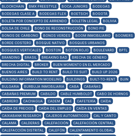
BLOCKCHAIN
BMX FREESTYLE
BOCA JUNIORS
BODEGAS
BODEGAS CLASE A
BODEGAS FLEX
BOETSCH
BOGOTÁ
BOLETA POR CONCEPTO DE ARRIENDO
BOLETÍN LEGAL
BOLIVIA
BOLSA DE CHILE
BONO DE RECONSTRUCCIÓN
BONO PIE
BONOS DE CARBONO
BONOS VERDES
BOOM INMOBILIARIO
BOOMERS
BORDE COSTERO
BOSQUE NATIVO
BOSQUES URBANOS
BOSQUES VERTICALES
BOSTON
BOTÓN ROJO
BOULEVARD
BPTL
BRANDING
BRASIL
BREAKING BAD
BRECHA DE GÉNERO
BRECHA DIGITAL
BROKER
BUEN MOMENTO EN EL MERCADO
BUENOS AIRES
BUILD TO RENT
BUILD TO SUIT
BUILD UP 2026
BUILDING INFORMATION MODELING
BUILDINGS
BUILT-TO-RENT
BUIN
BULGARIA
BURBUJA INMOBILIARIA
CABA
CABAÑAS
CABAÑAS PREMIUM
CABILDO
CABLE HUMBOLDT
CABO DE HORNOS
CABRERO
CACHAGUA
CADEM
CAE
CAFETERÍA
CAÍDA
CAÍDA DE PRECIOS
CAÍDA DEL EMPLEO
CAÍDA EN VENTAS
CAIXABANK RESEARCH
CAJEROS AUTOMÁTICOS
CAL Y CANTO
CALAMA
CALDERAS
CALEFACCIÓN
CALEFACCIÓN CENTRAL
CALEFACCIÓN DISTRITAL
CALEFÓN
CALENTAMIENTO GLOBAL