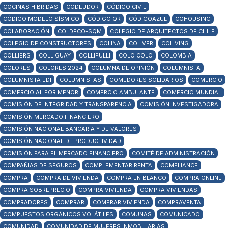
COCINAS HÍBRIDAS
CODEUDOR
CÓDIGO CIVIL
CÓDIGO MODELO SÍSMICO
CÓDIGO QR
CÓDIGOAZUL
COHOUSING
COLABORACIÓN
COLDECO-SQM
COLEGIO DE ARQUITECTOS DE CHILE
COLEGIO DE CONSTRUCTORES
COLINA
COLIVER
COLIVING
COLLIERS
COLLIGUAY
COLLIPULLI
COLO COLO
COLOMBIA
COLORES
COLORES 2024
COLUMNA DE OPINIÓN
COLUMNISTA
COLUMNISTA EDI
COLUMNISTAS
COMEDORES SOLIDARIOS
COMERCIO
COMERCIO AL POR MENOR
COMERCIO AMBULANTE
COMERCIO MUNDIAL
COMISIÓN DE INTEGRIDAD Y TRANSPARENCIA
COMISIÓN INVESTIGADORA
COMISIÓN MERCADO FINANCIERO
COMISIÓN NACIONAL BANCARIA Y DE VALORES
COMISIÓN NACIONAL DE PRODUCTIVIDAD
COMISIÓN PARA EL MERCADO FINANCIERO
COMITÉ DE ADMINISTRACIÓN
COMPAÑIAS DE SEGUROS
COMPLEMENTAR RENTA
COMPLIANCE
COMPRA
COMPRA DE VIVIENDA
COMPRA EN BLANCO
COMPRA ONLINE
COMPRA SOBREPRECIO
COMPRA VIVIENDA
COMPRA VIVIENDAS
COMPRADORES
COMPRAR
COMPRAR VIVIENDA
COMPRAVENTA
COMPUESTOS ORGÁNICOS VOLÁTILES
COMUNAS
COMUNICADO
COMUNIDAD
COMUNIDAD DE MUJERES INMOBILIARIAS