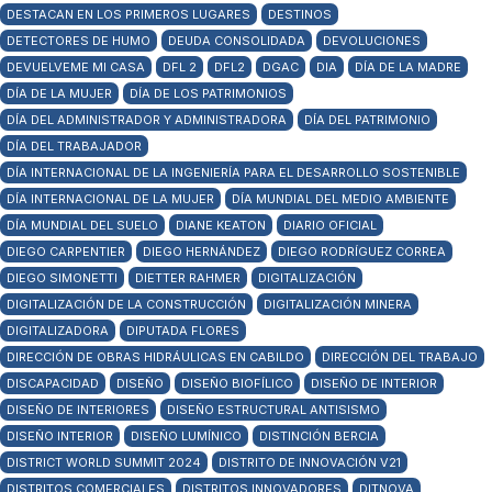
DESTACAN EN LOS PRIMEROS LUGARES
DESTINOS
DETECTORES DE HUMO
DEUDA CONSOLIDADA
DEVOLUCIONES
DEVUELVEME MI CASA
DFL 2
DFL2
DGAC
DIA
DÍA DE LA MADRE
DÍA DE LA MUJER
DÍA DE LOS PATRIMONIOS
DÍA DEL ADMINISTRADOR Y ADMINISTRADORA
DÍA DEL PATRIMONIO
DÍA DEL TRABAJADOR
DÍA INTERNACIONAL DE LA INGENIERÍA PARA EL DESARROLLO SOSTENIBLE
DÍA INTERNACIONAL DE LA MUJER
DÍA MUNDIAL DEL MEDIO AMBIENTE
DÍA MUNDIAL DEL SUELO
DIANE KEATON
DIARIO OFICIAL
DIEGO CARPENTIER
DIEGO HERNÁNDEZ
DIEGO RODRÍGUEZ CORREA
DIEGO SIMONETTI
DIETTER RAHMER
DIGITALIZACIÓN
DIGITALIZACIÓN DE LA CONSTRUCCIÓN
DIGITALIZACIÓN MINERA
DIGITALIZADORA
DIPUTADA FLORES
DIRECCIÓN DE OBRAS HIDRÁULICAS EN CABILDO
DIRECCIÓN DEL TRABAJO
DISCAPACIDAD
DISEÑO
DISEÑO BIOFÍLICO
DISEÑO DE INTERIOR
DISEÑO DE INTERIORES
DISEÑO ESTRUCTURAL ANTISISMO
DISEÑO INTERIOR
DISEÑO LUMÍNICO
DISTINCIÓN BERCIA
DISTRICT WORLD SUMMIT 2024
DISTRITO DE INNOVACIÓN V21
DISTRITOS COMERCIALES
DISTRITOS INNOVADORES
DITNOVA