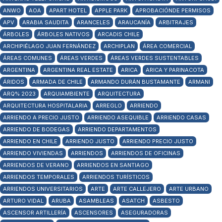
ANWO
AOA
APART HOTEL
APPLE PARK
APROBACIÓNDE PERMISOS
APV
ARABIA SAUDITA
ARANCELES
ARAUCANÍA
ARBITRAJES
ÁRBOLES
ÁRBOLES NATIVOS
ARCADIS CHILE
ARCHIPIÉLAGO JUAN FERNÁNDEZ
ARCHIPLAN
ÁREA COMERCIAL
ÁREAS COMUNES
ÁREAS VERDES
ÁREAS VERDES SUSTENTABLES
ARGENTINA
ARGENTINA REAL ESTATE
ARICA
ARICA Y PARINACOTA
ÁRIDOS
ARMADA DE CHILE
ARMANDO DURÁN BUSTAMANTE
ARMANI
ARQ% 2023
ARQUIAMBIENTE
ARQUITECTURA
ARQUITECTURA HOSPITALARIA
ARREGLO
ARRIENDO
ARRIENDO A PRECIO JUSTO
ARRIENDO ASEQUIBLE
ARRIENDO CASAS
ARRIENDO DE BODEGAS
ARRIENDO DEPARTAMENTOS
ARRIENDO EN CHILE
ARRIENDO JUSTO
ARRIENDO PRECIO JUSTO
ARRIENDO VIVIENDAS
ARRIENDOS
ARRIENDOS DE OFICINAS
ARRIENDOS DE VERANO
ARRIENDOS EN SANTIAGO
ARRIENDOS TEMPORALES
ARRIENDOS TURÍSTICOS
ARRIENDOS UNIVERSITARIOS
ARTE
ARTE CALLEJERO
ARTE URBANO
ARTURO VIDAL
ARUBA
ASAMBLEAS
ASATCH
ASBESTO
ASCENSOR ARTILLERÍA
ASCENSORES
ASEGURADORAS