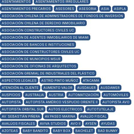
ASENTAMIENTOS
ASENTAMIENTOS IRREGULARES
ASENTAMIENTOS PRECARIOS
ASESORES
ASESORIA
ASIA
ASIPLA
ASOCIACIÓN CHILENA DE ADMINISTRADORES DE FONDOS DE INVERSIÓN
ASOCIACIÓN CHILENA DE DERECHO INMOBILIARIO
ASOCIACIÓN CONSTRUCTORES CIVILES UC
ASOCIACIÓN DE AGENTES INMOBILIARIOS DE MIAMI
ASOCIACIÓN DE BANCOS E INSTITUCIONES
ASOCIACIÓN DE CONSTRUCTORES CIVILES UC
ASOCIACIÓN DE MUNICIPIOS MSUR
ASOCIACIÓN DE OFICINAS DE ARQUITECTOS
ASOCIACIÓN GREMIAL DE INDUSTRIALES DEL PLÁSTICO
ASPECTOS LEGALES
ASTRID PINTO MUÑOZ
ATACAMA
ATENCIÓN AL CLIENTE
AUMENTO VALOR
AUSDAUER
AUSDAWER
AUSPICIOS
AUSTRALIA
AUSTRIA
AUTOMATIZACIÓN
AUTOMÓVILES
AUTOPISTA
AUTOPISTA AMÉRICO VESPUCIO ORIENTE II
AUTOPISTA AVO
AUTOPISTA ORBITAL SUR
AUTOS ELECTRICOS
AUTOTUTELAJE
AV. SEBASTIÁN PIÑERA
AV.PASEO MARINA
AVALÚO FISCAL
AVALÚOS FISCALES
AVIVA STUDIOS
AVO II
AYSÉN
AYUDAS
AZOTEAS
BABY BANDITO
BABY BOX
BACHELET
BAD BUNNY