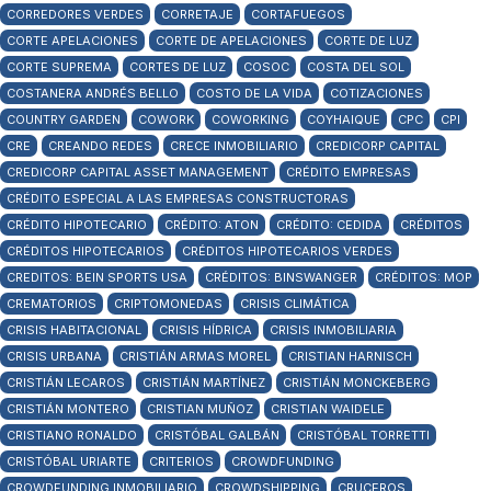
CORREDORES VERDES
CORRETAJE
CORTAFUEGOS
CORTE APELACIONES
CORTE DE APELACIONES
CORTE DE LUZ
CORTE SUPREMA
CORTES DE LUZ
COSOC
COSTA DEL SOL
COSTANERA ANDRÉS BELLO
COSTO DE LA VIDA
COTIZACIONES
COUNTRY GARDEN
COWORK
COWORKING
COYHAIQUE
CPC
CPI
CRE
CREANDO REDES
CRECE INMOBILIARIO
CREDICORP CAPITAL
CREDICORP CAPITAL ASSET MANAGEMENT
CRÉDITO EMPRESAS
CRÉDITO ESPECIAL A LAS EMPRESAS CONSTRUCTORAS
CRÉDITO HIPOTECARIO
CRÉDITO: ATON
CRÉDITO: CEDIDA
CRÉDITOS
CRÉDITOS HIPOTECARIOS
CRÉDITOS HIPOTECARIOS VERDES
CREDITOS: BEIN SPORTS USA
CRÉDITOS: BINSWANGER
CRÉDITOS: MOP
CREMATORIOS
CRIPTOMONEDAS
CRISIS CLIMÁTICA
CRISIS HABITACIONAL
CRISIS HÍDRICA
CRISIS INMOBILIARIA
CRISIS URBANA
CRISTIÁN ARMAS MOREL
CRISTIAN HARNISCH
CRISTIÁN LECAROS
CRISTIÁN MARTÍNEZ
CRISTIÁN MONCKEBERG
CRISTIÁN MONTERO
CRISTIAN MUÑOZ
CRISTIAN WAIDELE
CRISTIANO RONALDO
CRISTÓBAL GALBÁN
CRISTÓBAL TORRETTI
CRISTÓBAL URIARTE
CRITERIOS
CROWDFUNDING
CROWDFUNDING INMOBILIARIO
CROWDSHIPPING
CRUCEROS