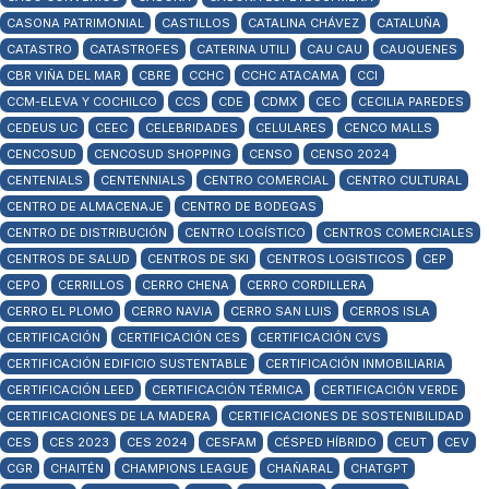
CASONA PATRIMONIAL
CASTILLOS
CATALINA CHÁVEZ
CATALUÑA
CATASTRO
CATASTROFES
CATERINA UTILI
CAU CAU
CAUQUENES
CBR VIÑA DEL MAR
CBRE
CCHC
CCHC ATACAMA
CCI
CCM-ELEVA Y COCHILCO
CCS
CDE
CDMX
CEC
CECILIA PAREDES
CEDEUS UC
CEEC
CELEBRIDADES
CELULARES
CENCO MALLS
CENCOSUD
CENCOSUD SHOPPING
CENSO
CENSO 2024
CENTENIALS
CENTENNIALS
CENTRO COMERCIAL
CENTRO CULTURAL
CENTRO DE ALMACENAJE
CENTRO DE BODEGAS
CENTRO DE DISTRIBUCIÓN
CENTRO LOGÍSTICO
CENTROS COMERCIALES
CENTROS DE SALUD
CENTROS DE SKI
CENTROS LOGISTICOS
CEP
CEPO
CERRILLOS
CERRO CHENA
CERRO CORDILLERA
CERRO EL PLOMO
CERRO NAVIA
CERRO SAN LUIS
CERROS ISLA
CERTIFICACIÓN
CERTIFICACIÓN CES
CERTIFICACIÓN CVS
CERTIFICACIÓN EDIFICIO SUSTENTABLE
CERTIFICACIÓN INMOBILIARIA
CERTIFICACIÓN LEED
CERTIFICACIÓN TÉRMICA
CERTIFICACIÓN VERDE
CERTIFICACIONES DE LA MADERA
CERTIFICACIONES DE SOSTENIBILIDAD
CES
CES 2023
CES 2024
CESFAM
CÉSPED HÍBRIDO
CEUT
CEV
CGR
CHAITÉN
CHAMPIONS LEAGUE
CHAÑARAL
CHATGPT