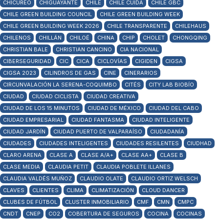
CHICUREO
CHIGUAYANTE
CHILE
CHILE CUIDA
CHILE GBC
CHILE GREEN BUILDING COUNCIL
CHILE GREEN BUILDING WEEK
CHILE GREEN BUILDING WEEK 2026
CHILE TRANSPARENTE
CHILEHAUS
CHILENOS
CHILLÁN
CHILOÉ
CHINA
CHIP
CHOLET
CHONGQING
CHRISTIAN BALE
CHRISTIAN CANCINO
CIA NACIONAL
CIBERSEGURIDAD
CIC
CICA
CICLOVÍAS
CIGIDEN
CIGSA
CIGSA 2023
CILINDROS DE GAS
CINE
CINERARIOS
CIRCUNVALACIÓN LA SERENA-COQUIMBO
CITÉS
CITY LAB BIOBÍO
CIUDAD
CIUDAD CICLISTA
CIUDAD CREATIVA
CIUDAD DE LOS 15 MINUTOS
CIUDAD DE MÉXICO
CIUDAD DEL CABO
CIUDAD EMPRESARIAL
CIUDAD FANTASMA
CIUDAD INTELIGENTE
CIUDAD JARDÍN
CIUDAD PUERTO DE VALPARAÍSO
CIUDADANÍA
CIUDADES
CIUDADES INTELIGENTES
CIUDADES RESILENTES
CIUDHAD
CLARO ARENA
CLASE A
CLASE A/A+
CLASE AA+
CLASE B
CLASE MEDIA
CLAUDIA PETIT
CLAUDIA POBLETE ILLANES
CLAUDIA VALDÉS MUÑOZ
CLAUDIO OLATE
CLAUDIO ORTIZ WELSCH
CLAVES
CLIENTES
CLIMA
CLIMATIZACIÓN
CLOUD DANCER
CLUBES DE FÚTBOL
CLUSTER INMOBILIARIO
CMF
CMN
CMPC
CNDT
CNEP
CO2
COBERTURA DE SEGUROS
COCINA
COCINAS