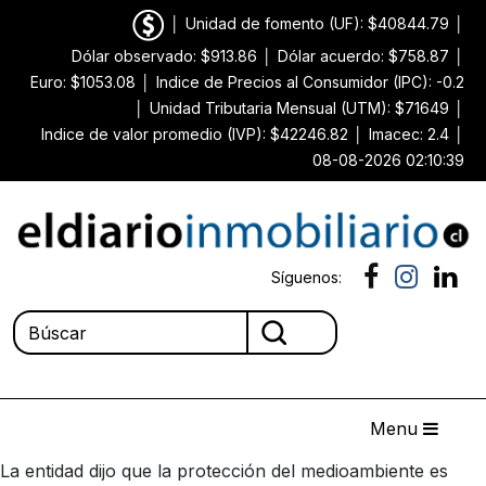
│
Unidad de fomento (UF): $40844.79
│
Dólar observado: $913.86
│
Dólar acuerdo: $758.87
│
Euro: $1053.08
│
Indice de Precios al Consumidor (IPC): -0.2
│
Unidad Tributaria Mensual (UTM): $71649
│
Indice de valor promedio (IVP): $42246.82
│
Imacec: 2.4
│
08-08-2026 02:10:39
Síguenos:
Menu
La entidad dijo que la protección del medioambiente es