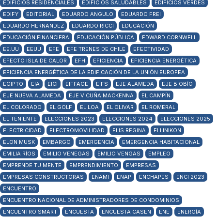
EDIFICIOS RESIDENCIALES
EDIFICIOS SALUDABLES
EDIFICIOS VERDES
EDIFY
EDITORIAL
EDUARDO ANGULO
EDUARDO FREI
EDUARDO HERNANDEZ
EDUARDO RICCI
EDUCACIÓN
EDUCACIÓN FINANCIERA
EDUCACIÓN PÚBLICA
EDWARD CORNWELL
EE.UU
EEUU
EFE
EFE TRENES DE CHILE
EFECTIVIDAD
EFECTO ISLA DE CALOR
EFH
EFICIENCIA
EFICIENCIA ENERGÉTICA
EFICIENCIA ENERGÉTICA DE LA EDIFICACIÓN DE LA UNIÓN EUROPEA
EGIPTO
EIA
EICI
EIFFAGE
EIFS
EJE ALAMEDA
EJE BIOBÍO
EJE NUEVA ALAMEDA
EJE VICUÑA MACKENNA
EL CAMPÍN
EL COLORADO
EL GOLF
EL LOA
EL OLIVAR
EL ROMERAL
EL TENIENTE
ELECCIONES 2023
ELECCIONES 2024
ELECCIONES 2025
ELECTRICIDAD
ELECTROMOVILIDAD
ELIS REGINA
ELLINIKON
ELON MUSK
EMBARGO
EMERGENCIA
EMERGENCIA HABITACIONAL
EMILIA RÍOS
EMILIO VENEGAS
EMILIO VENGAS
EMPLEO
EMPRENDE TU MENTE
EMPRENDIMIENTO
EMPRESAS
EMPRESAS CONSTRUCTORAS
ENAMI
ENAP
ENCHAPES
ENCI 2023
ENCUENTRO
ENCUENTRO NACIONAL DE ADMINISTRADORES DE CONDOMINIOS
ENCUENTRO SMART
ENCUESTA
ENCUESTA CASEN
ENE
ENERGÍA