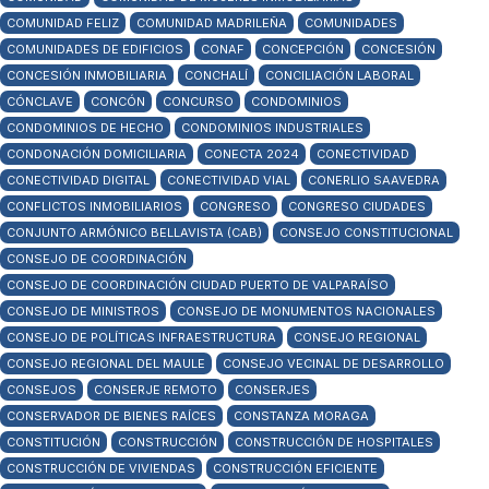
COMUNIDAD FELIZ
COMUNIDAD MADRILEÑA
COMUNIDADES
COMUNIDADES DE EDIFICIOS
CONAF
CONCEPCIÓN
CONCESIÓN
CONCESIÓN INMOBILIARIA
CONCHALÍ
CONCILIACIÓN LABORAL
CÓNCLAVE
CONCÓN
CONCURSO
CONDOMINIOS
CONDOMINIOS DE HECHO
CONDOMINIOS INDUSTRIALES
CONDONACIÓN DOMICILIARIA
CONECTA 2024
CONECTIVIDAD
CONECTIVIDAD DIGITAL
CONECTIVIDAD VIAL
CONERLIO SAAVEDRA
CONFLICTOS INMOBILIARIOS
CONGRESO
CONGRESO CIUDADES
CONJUNTO ARMÓNICO BELLAVISTA (CAB)
CONSEJO CONSTITUCIONAL
CONSEJO DE COORDINACIÓN
CONSEJO DE COORDINACIÓN CIUDAD PUERTO DE VALPARAÍSO
CONSEJO DE MINISTROS
CONSEJO DE MONUMENTOS NACIONALES
CONSEJO DE POLÍTICAS INFRAESTRUCTURA
CONSEJO REGIONAL
CONSEJO REGIONAL DEL MAULE
CONSEJO VECINAL DE DESARROLLO
CONSEJOS
CONSERJE REMOTO
CONSERJES
CONSERVADOR DE BIENES RAÍCES
CONSTANZA MORAGA
CONSTITUCIÓN
CONSTRUCCIÓN
CONSTRUCCIÓN DE HOSPITALES
CONSTRUCCIÓN DE VIVIENDAS
CONSTRUCCIÓN EFICIENTE