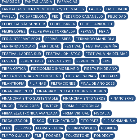
FAMOSOS
FANTASILANDIA
FARMACIAS
FARMACIAS Y CENTRO MÉDICOS Y/O DENTALES
FAROS
FAST TRACK
FAVELA
FC BARCELONA
FED
FEDERICO CASANELLO
FELICIDAD
FELIPE GARCÍA BUNSTER
FELIPE IBARRA
FELIPE LARROULET
FELIPE LÓPEZ
FELIPE PAVEZ TORREALBA
FEPASA
FERIA
FERIA INTERMAT 2024
FERIAS LIBRES
FERNANDO MANDIOLA
FERNANDO SOLARI
FERTILIDAD
FESTIVAL
FESTIVAL DE VIÑA
FESTIVAL LADERA SUR
FESTIVAL OH! STGO
FESTIVAL VIÑA DEL MAR
FEVENT
FEVENT (MP)
FEVENT 2023
FEVENT 203
FIBE
FIBRA OPTICA
FIDEICOMISO INMOBILIARIO
FIESTA FIN DE AÑO
FIESTA VIVIENDAS POR UN SUEÑO
FIESTAS PATRIAS
FIGITALES
FILANTROPIA
FILIPINAS
FILTRACIONES
FINAL DE AÑO 2025
FINANCIAMIENTO
FINANCIAMIENTO AUTOCONSTRUCCIÓN
FINANCIAMIENTO SUSTENTABLE
FINANCIAMIENTO VERDE
FINANCIERAS
FINCO
FINCO 2026
FINTECH
FIRMA ELECTRÓNICA
FIRMA ELECTRÓNICA AVANZADA
FIRMA VIRTUAL
FISCALÍA
FISCALIZACIÓN
FISCO
FITCH RATINGS
FITO PAEZ
FLEISCHMANN S.A
FLEX
FLIPPING
FLORA Y FAUNA
FLORIANÓPOLIS
FLORIDA
FLY TO QUALITY
FMI
FOGAES
FOLKESTONE
FONDECYT