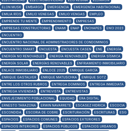
ELECTRICIDAD
ELECTROMOVILIDAD
ELIS REGINA
ELLINIKON
ELON MUSK
EMBARGO
EMERGENCIA
EMERGENCIA HABITACIONAL
EMILIA RÍOS
EMILIO VENEGAS
EMILIO VENGAS
EMPLEO
EMPRENDE TU MENTE
EMPRENDIMIENTO
EMPRESAS
EMPRESAS CONSTRUCTORAS
ENAMI
ENAP
ENCHAPES
ENCI 2023
ENCUENTRO
ENCUENTRO NACIONAL DE ADMINISTRADORES DE CONDOMINIOS
ENCUENTRO SMART
ENCUESTA
ENCUESTA CASEN
ENE
ENERGÍA
ENERGÍA NO RENOVABLES
ENERGÍA RENOVABLES
ENERGÍA SÍSMICA
ENERGÍA SOLAR
ENERGÍAS RENOVABLES
ENFRIAMIENTO INMOBILIARIO
ENLACE INMOBILIARIO
ENLOCE 2025
ENRIQUE GARCÍA
ENRIQUE GASTALVER
ENRIQUE MATUSCHKA
ENRIQUE SOTZ
ENTRE LOS OTROS RUBROS
ENTREGA DOMINIOS
ENTREGA INMEDIATA
ENTREGA VIVIENDAS
ENTREVISTA
ENTREVISTAS
ENVEJECIMIENTO POBLACIONAL
EQUIDAD
ERA DIGITAL
ERNESTO TARAZONA
ERWIN NAVARRETE
ESCASEZ HIDRICA
ESCOCIA
ESCONDIDA
ESCORIA DE COBRE
ESCRITURACIÓN
ESCRITURAS
ESG
ESPACIOS
ESPACIOS COMUNES
ESPACIOS EXTERIORES
ESPACIOS INTERIORES
ESPACIOS PÚBLICOS
ESPACIOS URBANOS