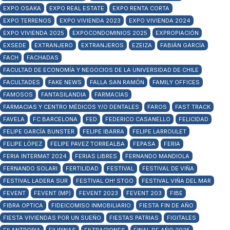
EXPO OSAKA
EXPO REAL ESTATE
EXPO RENTA CORTA
EXPO TERRENOS
EXPO VIVIENDA 2023
EXPO VIVIENDA 2024
EXPO VIVIENDA 2025
EXPOCONDOMINIOS 2025
EXPROPIACIÓN
EXSEDE
EXTRANJERO
EXTRANJEROS
EZEIZA
FABIÁN GARCÍA
FACH
FACHADAS
FACULTAD DE ECONOMÍA Y NEGOCIOS DE LA UNIVERSIDAD DE CHILE
FACULTADES
FAKE NEWS
FALLA SAN RAMÓN
FAMILY OFFICES
FAMOSOS
FANTASILANDIA
FARMACIAS
FARMACIAS Y CENTRO MÉDICOS Y/O DENTALES
FAROS
FAST TRACK
FAVELA
FC BARCELONA
FED
FEDERICO CASANELLO
FELICIDAD
FELIPE GARCÍA BUNSTER
FELIPE IBARRA
FELIPE LARROULET
FELIPE LÓPEZ
FELIPE PAVEZ TORREALBA
FEPASA
FERIA
FERIA INTERMAT 2024
FERIAS LIBRES
FERNANDO MANDIOLA
FERNANDO SOLARI
FERTILIDAD
FESTIVAL
FESTIVAL DE VIÑA
FESTIVAL LADERA SUR
FESTIVAL OH! STGO
FESTIVAL VIÑA DEL MAR
FEVENT
FEVENT (MP)
FEVENT 2023
FEVENT 203
FIBE
FIBRA OPTICA
FIDEICOMISO INMOBILIARIO
FIESTA FIN DE AÑO
FIESTA VIVIENDAS POR UN SUEÑO
FIESTAS PATRIAS
FIGITALES