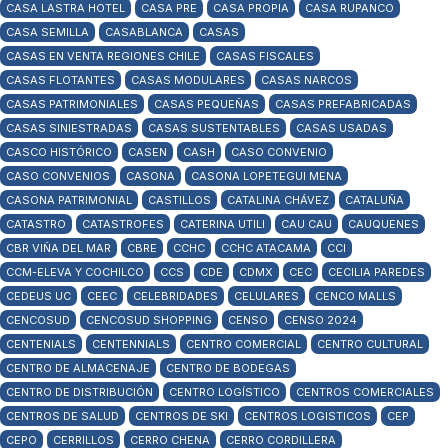
CASA LASTRA HOTEL
CASA PRE
CASA PROPIA
CASA RUPANCO
CASA SEMILLA
CASABLANCA
CASAS
CASAS EN VENTA REGIONES CHILE
CASAS FISCALES
CASAS FLOTANTES
CASAS MODULARES
CASAS NARCOS
CASAS PATRIMONIALES
CASAS PEQUEÑAS
CASAS PREFABRICADAS
CASAS SINIESTRADAS
CASAS SUSTENTABLES
CASAS USADAS
CASCO HISTÓRICO
CASEN
CASH
CASO CONVENIO
CASO CONVENIOS
CASONA
CASONA LOPETEGUI MENA
CASONA PATRIMONIAL
CASTILLOS
CATALINA CHÁVEZ
CATALUÑA
CATASTRO
CATASTROFES
CATERINA UTILI
CAU CAU
CAUQUENES
CBR VIÑA DEL MAR
CBRE
CCHC
CCHC ATACAMA
CCI
CCM-ELEVA Y COCHILCO
CCS
CDE
CDMX
CEC
CECILIA PAREDES
CEDEUS UC
CEEC
CELEBRIDADES
CELULARES
CENCO MALLS
CENCOSUD
CENCOSUD SHOPPING
CENSO
CENSO 2024
CENTENIALS
CENTENNIALS
CENTRO COMERCIAL
CENTRO CULTURAL
CENTRO DE ALMACENAJE
CENTRO DE BODEGAS
CENTRO DE DISTRIBUCIÓN
CENTRO LOGÍSTICO
CENTROS COMERCIALES
CENTROS DE SALUD
CENTROS DE SKI
CENTROS LOGISTICOS
CEP
CEPO
CERRILLOS
CERRO CHENA
CERRO CORDILLERA