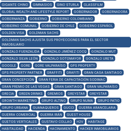
GIGANTE CHINO
GIMNASIOS
GINO STURLA
GLASSFILM
GLOBAL WEALTH AND LIFESTYLE REPORT
GOBERNADOR
GOBERNADORA
GOBERNANZA
GOBIERNO
GOBIERNO COLOMBIANO
GOBIERNO COMUNAL
GOBIERNO DE CHILE
GOBIERNO ESPAÑOL
GOLDEN VISA
GOLDMAN SACHS
GOLDMAN SACHS AJUSTA SUS PROYECCIONES PARA EL SECTOR
INMOBILIARIO
GONZALO FUENZALIDA
GONZALO JIMÉNEZ COCQ
GONZALO MUT
GONZALO SILVA LEÓN
GONZALO SOTOMAYOR
GONZALO URETA
GOOGLE
GORE
GORE VALPARAÍSO
GPS PROPERTY
GPS PROPERTY PARTNER
GRAFFITI
GRAFITI
GRAN CASA SANTIAGO
GRAN CONCEPCIÓN
GRAN FERIA DE CAPACITACIÓN SODIMAC
GRAN PREMIO DE LAS VEGAS
GRAN SANTIAGO
GRAN VALPARAÍSO
GRECIA
GREEN DRINKS
GREMIOS
GREYSTAR
GREYSTAR
GROWTH MARKETING
GRUPO ALTING
GRUPO NUMA
GRUPO PATIO
GRUPO URBANA
GUANAQUEROS
GUCCI
GUERRA ARANCELARIA
GUERRA COMERCIAL
GUERRA IRÁN
GUEST HOUSE
GÜETOS VERTICALES
GUSTAVO COLLAO
H2V
HABITAGE
HABITALIDAD
HACIENDA
HACINAMIENTO
HACKER INMOBILIARIOS