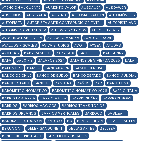
ASPECTOS LEGALES
ASTRID PINTO MUÑOZ
ATACAMA
ATENCIÓN AL CLIENTE
AUMENTO VALOR
AUSDAUER
AUSDAWER
AUSPICIOS
AUSTRALIA
AUSTRIA
AUTOMATIZACIÓN
AUTOMÓVILES
AUTOPISTA
AUTOPISTA AMÉRICO VESPUCIO ORIENTE II
AUTOPISTA AVO
AUTOPISTA ORBITAL SUR
AUTOS ELECTRICOS
AUTOTUTELAJE
AV. SEBASTIÁN PIÑERA
AV.PASEO MARINA
AVALÚO FISCAL
AVALÚOS FISCALES
AVIVA STUDIOS
AVO II
AYSÉN
AYUDAS
AZOTEAS
BABY BANDITO
BABY BOX
BACHELET
BAD BUNNY
BAFA
BAJO PIE
BALANCE 2024
BALANCE DE VIVIENDA 2025
BALAT
BALTIMORE
BAMBÚ
BANCADA. RN
BANCO CENTRAL
BANCO DE CHILE
BANCO DE SUELO
BANCO ESTADO
BANCO MUNDIAL
BANCOESTADO
BANCOS
BANDERA
BAÑOS
BAR
BARCELONA
BARÓMETRO NORMATIVO
BARÓMETRO NORMATIVO 2026
BARRIO ITALIA
BARRIO LASTARRIA
BARRIO MATTA
BARRIO NUÑEZ
BARRIO YUNGAY
BARRIOS
BARRIOS MÁGICOS
BARRIOS TRANSITORIOS
BARRIOS URBANOS
BARRIOS VERTICALES
BARROCO
BASILEA III
BASURA ELECTRÓNICA
BATUCO
BC
BEATRIZ HEVIA
BEATRIZ MELLA
BEAUMONT
BELÉN SANGUINETTI
BELLAS ARTES
BELLEZA
BENEFICIO TRIBUTARIO
BENEFICIOS FISCALES