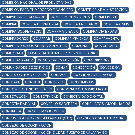
COMISIÓN NACIONAL DE PRODUCTIVIDAD
COMISIÓN PARA EL MERCADO FINANCIERO
COMITÉ DE ADMINISTRACIÓN
COMPAÑIAS DE SEGUROS
COMPLEMENTAR RENTA
COMPLIANCE
COMPRA
COMPRA DE VIVIENDA
COMPRA EN BLANCO
COMPRA ONLINE
COMPRA SOBREPRECIO
COMPRA VIVIENDA
COMPRA VIVIENDAS
COMPRADORES
COMPRAR
COMPRAR VIVIENDA
COMPRAVENTA
COMPUESTOS ORGÁNICOS VOLÁTILES
COMUNAS
COMUNICADO
COMUNIDAD
COMUNIDAD DE MUJERES INMOBILIARIAS
COMUNIDAD FELIZ
COMUNIDAD MADRILEÑA
COMUNIDADES
COMUNIDADES DE EDIFICIOS
CONAF
CONCEPCIÓN
CONCESIÓN
CONCESIÓN INMOBILIARIA
CONCHALÍ
CONCILIACIÓN LABORAL
CÓNCLAVE
CONCÓN
CONCURSO
CONDOMINIOS
CONDOMINIOS INDUSTRIALES
CONDONACIÓN DOMICILIARIA
CONECTA 2024
CONECTIVIDAD
CONECTIVIDAD DIGITAL
CONECTIVIDAD VIAL
CONERLIO SAAVEDRA
CONFLICTOS INMOBILIARIOS
CONGRESO
CONGRESO CIUDADES
CONJUNTO ARMÓNICO BELLAVISTA (CAB)
CONSEJO CONSTITUCIONAL
CONSEJO DE COORDINACIÓN
CONSEJO DE COORDINACIÓN CIUDAD PUERTO DE VALPARAÍSO