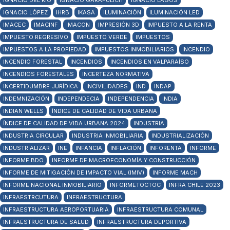
IGNACIO DEL RÍO
IGNACIO GARAFULICH
IGNACIO LAGOS
IGNACIO LÓPEZ
IHRB
IKASA
ILUMINACIÓN
ILUMINACIÓN LED
IMACEC
IMACINF
IMACON
IMPRESIÓN 3D
IMPUESTO A LA RENTA
IMPUESTO REGRESIVO
IMPUESTO VERDE
IMPUESTOS
IMPUESTOS A LA PROPIEDAD
IMPUESTOS INMOBILIARIOS
INCENDIO
INCENDIO FORESTAL
INCENDIOS
INCENDIOS EN VALPARAÍSO
INCENDIOS FORESTALES
INCERTEZA NORMATIVA
INCERTIDUMBRE JURÍDICA
INCIVILIDADES
IND
INDAP
INDEMNIZACIÓN
INDEPENDECIA
INDEPENDENCIA
INDIA
INDIAN WELLS
ÍNDICE DE CALIDAD DE VIDA URBANA
ÍNDICE DE CALIDAD DE VIDA URBANA 2024
INDUSTRIA
INDUSTRIA CIRCULAR
INDUSTRIA INMOBILIARIA
INDUSTRIALIZACIÓN
INDUSTRIALIZAR
INE
INFANCIA
INFLACIÓN
INFORENTA
INFORME
INFORME BDO
INFORME DE MACROECONOMÍA Y CONSTRUCCIÓN
INFORME DE MITIGACIÓN DE IMPACTO VIAL (IMIV)
INFORME MACH
INFORME NACIONAL INMOBILIARIO
INFORMETOCTOC
INFRA CHILE 2023
INFRAESTRCUTURA
INFRAESTRUCTURA
INFRAESTRUCTURA AEROPORTUARIA
INFRAESTRUCTURA COMUNAL
INFRAESTRUCTURA DE SALUD
INFRAESTRUCTURA DEPORTIVA