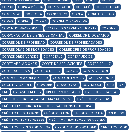
CONVENCIÓN RAMSAR
COOPERATIVAS
COP
COP27
COP28
COP30
COPA AMÉRICA
COPENHAGUE
COPIAPÓ
COPROPIEDAD
COQUIMBO
CÓRDOBA
CORDYCEPS
COREA
COREA DEL SUR
CORES
CORFO
CORMA
CORNELIO SAAVEDRA
CORNELIO SAAVEDRA U.
CORNELIO SAAVEDRA URIARTE
CORONEL
CORPORACIÓN DE BIENES DE CAPITAL
CORREDOR BIOCEANICO
CORREDOR DE PROPIEDAD
CORREDOR DE PROPIEDADADES
CORREDORAS DE PROPIEDADES
CORREDORES DE PROPIEDADES
CORREDORES VERDES
CORRETAJE
CORTAFUEGOS
CORTE APELACIONES
CORTE DE APELACIONES
CORTE DE LUZ
CORTE SUPREMA
CORTES DE LUZ
COSOC
COSTA DEL SOL
COSTANERA ANDRÉS BELLO
COSTO DE LA VIDA
COTIZACIONES
COUNTRY GARDEN
COWORK
COWORKING
COYHAIQUE
CPC
CPI
CRE
CREANDO REDES
CRECE INMOBILIARIO
CREDICORP CAPITAL
CREDICORP CAPITAL ASSET MANAGEMENT
CRÉDITO EMPRESAS
CRÉDITO ESPECIAL A LAS EMPRESAS CONSTRUCTORAS
CRÉDITO HIPOTECARIO
CRÉDITO: ATON
CRÉDITO: CEDIDA
CRÉDITOS
CRÉDITOS HIPOTECARIOS
CRÉDITOS HIPOTECARIOS VERDES
CREDITOS: BEIN SPORTS USA
CRÉDITOS: BINSWANGER
CRÉDITOS: MOP