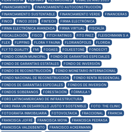
FILANTROPIA
FILIPINAS
FILTRACIONES
FINAL DE AÑO 2025
FINANCIAMIENTO
FINANCIAMIENTO AUTOCONSTRUCCIÓN
FINANCIAMIENTO SUSTENTABLE
FINANCIAMIENTO VERDE
FINANCIERAS
FINCO
FINCO 2026
FINTECH
FIRMA ELECTRÓNICA
FIRMA ELECTRÓNICA AVANZADA
FIRMA VIRTUAL
FISCALÍA
FISCALIZACIÓN
FISCO
FITCH RATINGS
FITO PAEZ
FLEISCHMANN S.A
FLEX
FLIPPING
FLORA Y FAUNA
FLORIANÓPOLIS
FLORIDA
FLY TO QUALITY
FMI
FOGAES
FOLKESTONE
FONDECYT
FONDO COMÚN MUNICIPAL
FONDO DE GARANTÍAS ESPECIALES
FONDO DE GARANTÍAS ESTATALES
FONDO DE INVERSIÓN
FONDO DE RECONSTRUCCIÓN
FONDO MONETARIO INTERNACIONAL
FONDO NACIONAL DE RECONSTRUCCIÓN
FONDO RENTA RESIDENCIAL
FONDOS DE GARANTÍAS ESPECIALES
FONDOS DE INVERSIÓN
FONDOS SOBERANOS
FORESTACIÓN
FÓRMULA 1
FORO LATINOAMERICANO DE INFRAESTRUCTURA
FORO PARA UN DESARROLLO JUSTO Y SOSTENIBLE
FOTO: THE CLINIC
FOTOGRAFÍA INMOBILIARIA
FOTOVOLTAICA
FRACCIONAL
FRANCIA
FRANCISCA JOFRÉ
FRANCISCA MOYA
FRANCISCA PEDRASA
FRANCISCA VALDEBENITO
FRANCISCO ACKERMANN