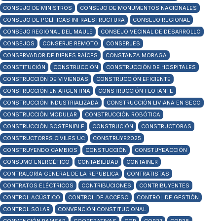
CONSEJO DE MINISTROS
CONSEJO DE MONUMENTOS NACIONALES
CONSEJO DE POLÍTICAS INFRAESTRUCTURA
CONSEJO REGIONAL
CONSEJO REGIONAL DEL MAULE
CONSEJO VECINAL DE DESARROLLO
CONSEJOS
CONSERJE REMOTO
CONSERJES
CONSERVADOR DE BIENES RAÍCES
CONSTANZA MORAGA
CONSTITUCIÓN
CONSTRUCCIÓN
CONSTRUCCIÓN DE HOSPITALES
CONSTRUCCIÓN DE VIVIENDAS
CONSTRUCCIÓN EFICIENTE
CONSTRUCCIÓN EN ARGENTINA
CONSTRUCCIÓN FLOTANTE
CONSTRUCCIÓN INDUSTRIALIZADA
CONSTRUCCIÓN LIVIANA EN SECO
CONSTRUCCIÓN MODULAR
CONSTRUCCIÓN ROBÓTICA
CONSTRUCCIÓN SOSTENIBLE
CONSTRUCIÓN
CONSTRUCTORAS
CONSTRUCTORES CIVILES UC
CONSTRUYE2025
CONSTRUYENDO CAMBIOS
CONSTUCCIÓN
CONSTUYEACCIÓN
CONSUMO ENERGÉTICO
CONTABILIDAD
CONTAINER
CONTRALORÍA GENERAL DE LA REPÚBLICA
CONTRATISTAS
CONTRATOS ELÉCTRICOS
CONTRIBUCIONES
CONTRIBUYENTES
CONTROL ACÚSTICO
CONTROL DE ACCESO
CONTROL DE GESTIÓN
CONTROL SOLAR
CONVENCIÓN CONSTITUCIONAL