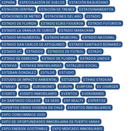
ESPAÑA
ESPECULACIÓN DE SUELOS
ESTACIÓN BAQUEDANO
ESTACIÓN CENTRAL
ESTACIÓN DE TRENES
ESTACIONAMIENTOS
ESTACIONES DE METRO
ESTACIONES DEL AÑO
ESTADIO
ESTADIO DE FLORIDA
ESTADIO ELÍAS FIGUEROA
ESTADIO FUTURISTA
ESTADIO LA GRANJA DE CURICÓ
ESTADIO MARACANÁ
ESTADIO MONUMENTAL
ESTADIO MUNICIPAL
ESTADIO NACIONAL
ESTADIO SAN CARLOS DE APOQUINDO
ESTADIO SANTIAGO BERNABÉU
ESTADIO UC
ESTADIOS
ESTADIOS DE FÚTBOL
ESTADO
ESTADO DE DERECHO
ESTADO DE FLORIDA
ESTADOS UNIDOS
ESTAFAS
ESTAFAS INMOBILIARIAS
ESTALLIDO SOCIAL
ESTEBAN GONZALEZ
ESTILOS
ESTUDIO
ESTUDIO DE IMPACTO AMBIENTAL
ESTUDIOS
ETIHAD STADIUM
ETMDAY
ETSA
EUROMONEY
EUROPA
EURPORA
EV CHARGER
EVENTO
EVENTO INMOBILIARIO
EVENTOS
EVERGRANDE
EX SANTIAGO COLLEGE
EX SEDE
EXP REALTY
EXPERTOS
EXPERTOS CRISIS VIVIENDA EN CHILE
EXPERTOS INMOBILIARIOS
EXPO CONDOMINIOS 2025
EXPO DE OPORTUNIDADES INMOBILIARIA DE PUERTO VARAS
EXPO ENERGÍA SOSTENIBLE
EXPO MERCADO INMOBILIARIO