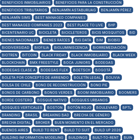
BENEFICIOS INMOBILIARIOS
BENEFICIOS PARA LA CONSTRUCCIÓN
BENEFICIOS TRIBUTARIOS
BENJAMÍN ASTABURUAG
BENJAMÍN PÉREZ
BENJAMÍN SIMS
BEST MANAGED COMPANIES
BEST MANAGED COMPANIES 2023
BEST PLACE TO LIVE
BHP
BICENTENARIO UC
BICICLETA
BICICLETEROS
BICIS MOSQUITOS
BID
BIENES NACIONALES
BIENES RAÍCES
BIG DATA
BIM
BIOBÍO
BIODIVERSIDAD
BIOFILIA
BIOLUMINISCENCIA
BIORREMEDIACIÓN
BIOTREN
BITCOIN
BLACK FRIDAY
BLACK INMOBILIARIO
BLACK WEEK
BLOCKCHAIN
BMX FREESTYLE
BOCA JUNIORS
BODEGAS
BODEGAS CLASE A
BODEGAS FLEX
BOETSCH
BOGOTÁ
BOLETA POR CONCEPTO DE ARRIENDO
BOLETÍN LEGAL
BOLIVIA
BOLSA DE CHILE
BONO DE RECONSTRUCCIÓN
BONO PIE
BONOS DE CARBONO
BONOS VERDES
BOOM INMOBILIARIO
BOOMERS
BORDE COSTERO
BOSQUE NATIVO
BOSQUES URBANOS
BOSQUES VERTICALES
BOSTON
BOTÓN ROJO
BOULEVARD
BPTL
BRANDING
BRASIL
BREAKING BAD
BRECHA DE GÉNERO
BRECHA DIGITAL
BROKER
BUEN MOMENTO EN EL MERCADO
BUENOS AIRES
BUILD TO RENT
BUILD TO SUIT
BUILD UP 2026
BUILDING INFORMATION MODELING
BUILDINGS
BUILT-TO-RENT
BUIN