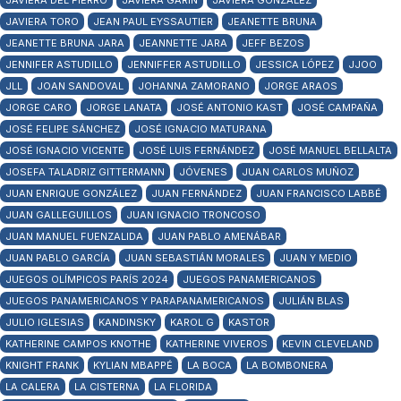
JAVIERA DEL FIERRO
JAVIERA GARÍN
JAVIERA GONZÁLEZ
JAVIERA TORO
JEAN PAUL EYSSAUTIER
JEANETTE BRUNA
JEANETTE BRUNA JARA
JEANNETTE JARA
JEFF BEZOS
JENNIFER ASTUDILLO
JENNIFFER ASTUDILLO
JESSICA LÓPEZ
JJOO
JLL
JOAN SANDOVAL
JOHANNA ZAMORANO
JORGE ARAOS
JORGE CARO
JORGE LANATA
JOSÉ ANTONIO KAST
JOSÉ CAMPAÑA
JOSÉ FELIPE SÁNCHEZ
JOSÉ IGNACIO MATURANA
JOSÉ IGNACIO VICENTE
JOSÉ LUIS FERNÁNDEZ
JOSÉ MANUEL BELLALTA
JOSEFA TALADRIZ GITTERMANN
JÓVENES
JUAN CARLOS MUÑOZ
JUAN ENRIQUE GONZÁLEZ
JUAN FERNÁNDEZ
JUAN FRANCISCO LABBÉ
JUAN GALLEGUILLOS
JUAN IGNACIO TRONCOSO
JUAN MANUEL FUENZALIDA
JUAN PABLO AMENÁBAR
JUAN PABLO GARCÍA
JUAN SEBASTIÁN MORALES
JUAN Y MEDIO
JUEGOS OLÍMPICOS PARÍS 2024
JUEGOS PANAMERICANOS
JUEGOS PANAMERICANOS Y PARAPANAMERICANOS
JULIÁN BLAS
JULIO IGLESIAS
KANDINSKY
KAROL G
KASTOR
KATHERINE CAMPOS KNOTHE
KATHERINE VIVEROS
KEVIN CLEVELAND
KNIGHT FRANK
KYLIAN MBAPPÉ
LA BOCA
LA BOMBONERA
LA CALERA
LA CISTERNA
LA FLORIDA