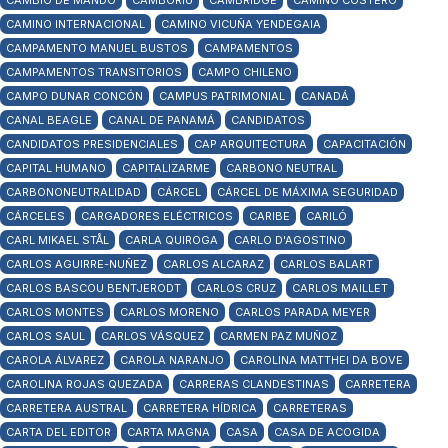
CAMBIO DE MANDO
CAMBORIÚ
CAMBRIDGE
CAMINO COSTERO
CAMINO INTERNACIONAL
CAMINO VICUÑA YENDEGAIA
CAMPAMENTO MANUEL BUSTOS
CAMPAMENTOS
CAMPAMENTOS TRANSITORIOS
CAMPO CHILENO
CAMPO DUNAR CONCÓN
CAMPUS PATRIMONIAL
CANADÁ
CANAL BEAGLE
CANAL DE PANAMÁ
CANDIDATOS
CANDIDATOS PRESIDENCIALES
CAP ARQUITECTURA
CAPACITACIÓN
CAPITAL HUMANO
CAPITALIZARME
CARBONO NEUTRAL
CARBONONEUTRALIDAD
CÁRCEL
CÁRCEL DE MÁXIMA SEGURIDAD
CÁRCELES
CARGADORES ELÉCTRICOS
CARIBE
CARILÓ
CARL MIKAEL STÅL
CARLA QUIROGA
CARLO D'AGOSTINO
CARLOS AGUIRRE-NUÑEZ
CARLOS ALCARAZ
CARLOS BALART
CARLOS BASCOU BENTJERODT
CARLOS CRUZ
CARLOS MAILLET
CARLOS MONTES
CARLOS MORENO
CARLOS PARADA MEYER
CARLOS SAUL
CARLOS VÁSQUEZ
CARMEN PAZ MUÑOZ
CAROLA ÁLVAREZ
CAROLA NARANJO
CAROLINA MATTHEI DA BOVE
CAROLINA ROJAS QUEZADA
CARRERAS CLANDESTINAS
CARRETERA
CARRETERA AUSTRAL
CARRETERA HÍDRICA
CARRETERAS
CARTA DEL EDITOR
CARTA MAGNA
CASA
CASA DE ACOGIDA