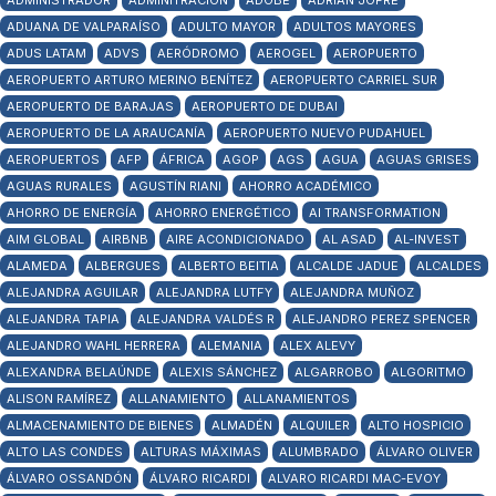
ADMINISTRADOR
ADMINITRACIÓN
ADOBE
ADRIÁN JOFRÉ
ADUANA DE VALPARAÍSO
ADULTO MAYOR
ADULTOS MAYORES
ADUS LATAM
ADVS
AERÓDROMO
AEROGEL
AEROPUERTO
AEROPUERTO ARTURO MERINO BENÍTEZ
AEROPUERTO CARRIEL SUR
AEROPUERTO DE BARAJAS
AEROPUERTO DE DUBAI
AEROPUERTO DE LA ARAUCANÍA
AEROPUERTO NUEVO PUDAHUEL
AEROPUERTOS
AFP
ÁFRICA
AGOP
AGS
AGUA
AGUAS GRISES
AGUAS RURALES
AGUSTÍN RIANI
AHORRO ACADÉMICO
AHORRO DE ENERGÍA
AHORRO ENERGÉTICO
AI TRANSFORMATION
AIM GLOBAL
AIRBNB
AIRE ACONDICIONADO
AL ASAD
AL-INVEST
ALAMEDA
ALBERGUES
ALBERTO BEITIA
ALCALDE JADUE
ALCALDES
ALEJANDRA AGUILAR
ALEJANDRA LUTFY
ALEJANDRA MUÑOZ
ALEJANDRA TAPIA
ALEJANDRA VALDÉS R
ALEJANDRO PEREZ SPENCER
ALEJANDRO WAHL HERRERA
ALEMANIA
ALEX ALEVY
ALEXANDRA BELAÚNDE
ALEXIS SÁNCHEZ
ALGARROBO
ALGORITMO
ALISON RAMÍREZ
ALLANAMIENTO
ALLANAMIENTOS
ALMACENAMIENTO DE BIENES
ALMADÉN
ALQUILER
ALTO HOSPICIO
ALTO LAS CONDES
ALTURAS MÁXIMAS
ALUMBRADO
ÁLVARO OLIVER
ÁLVARO OSSANDÓN
ÁLVARO RICARDI
ALVARO RICARDI MAC-EVOY