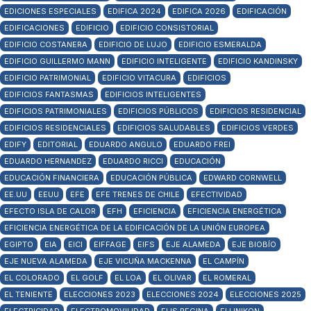
EDICIONES ESPECIALES
EDIFICA 2024
EDIFICA 2026
EDIFICACIÓN
EDIFICACIONES
EDIFICIO
EDIFICIO CONSISTORIAL
EDIFICIO COSTANERA
EDIFICIO DE LUJO
EDIFICIO ESMERALDA
EDIFICIO GUILLERMO MANN
EDIFICIO INTELIGENTE
EDIFICIO KANDINSKY
EDIFICIO PATRIMONIAL
EDIFICIO VITACURA
EDIFICIOS
EDIFICIOS FANTASMAS
EDIFICIOS INTELIGENTES
EDIFICIOS PATRIMONIALES
EDIFICIOS PÚBLICOS
EDIFICIOS RESIDENCIAL
EDIFICIOS RESIDENCIALES
EDIFICIOS SALUDABLES
EDIFICIOS VERDES
EDIFY
EDITORIAL
EDUARDO ANGULO
EDUARDO FREI
EDUARDO HERNANDEZ
EDUARDO RICCI
EDUCACIÓN
EDUCACIÓN FINANCIERA
EDUCACIÓN PÚBLICA
EDWARD CORNWELL
EE.UU
EEUU
EFE
EFE TRENES DE CHILE
EFECTIVIDAD
EFECTO ISLA DE CALOR
EFH
EFICIENCIA
EFICIENCIA ENERGÉTICA
EFICIENCIA ENERGÉTICA DE LA EDIFICACIÓN DE LA UNIÓN EUROPEA
EGIPTO
EIA
EICI
EIFFAGE
EIFS
EJE ALAMEDA
EJE BIOBÍO
EJE NUEVA ALAMEDA
EJE VICUÑA MACKENNA
EL CAMPÍN
EL COLORADO
EL GOLF
EL LOA
EL OLIVAR
EL ROMERAL
EL TENIENTE
ELECCIONES 2023
ELECCIONES 2024
ELECCIONES 2025