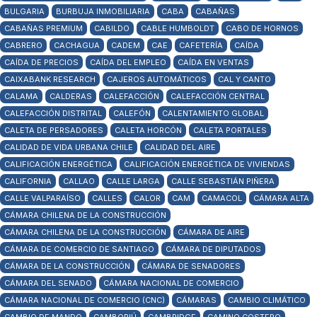
BULGARIA
BURBUJA INMOBILIARIA
CABA
CABAÑAS
CABAÑAS PREMIUM
CABILDO
CABLE HUMBOLDT
CABO DE HORNOS
CABRERO
CACHAGUA
CADEM
CAE
CAFETERÍA
CAÍDA
CAÍDA DE PRECIOS
CAÍDA DEL EMPLEO
CAÍDA EN VENTAS
CAIXABANK RESEARCH
CAJEROS AUTOMÁTICOS
CAL Y CANTO
CALAMA
CALDERAS
CALEFACCIÓN
CALEFACCIÓN CENTRAL
CALEFACCIÓN DISTRITAL
CALEFÓN
CALENTAMIENTO GLOBAL
CALETA DE PERSADORES
CALETA HORCÓN
CALETA PORTALES
CALIDAD DE VIDA URBANA CHILE
CALIDAD DEL AIRE
CALIFICACIÓN ENERGÉTICA
CALIFICACIÓN ENERGÉTICA DE VIVIENDAS
CALIFORNIA
CALLAO
CALLE LARGA
CALLE SEBASTIÁN PIÑERA
CALLE VALPARAÍSO
CALLES
CALOR
CAM
CAMACOL
CÁMARA ALTA
CÁMARA CHILENA DE LA CONSTRUCCIÓN
CÁMARA CHILENA DE LA CONSTRUCCIÓN
CÁMARA DE AIRE
CÁMARA DE COMERCIO DE SANTIAGO
CÁMARA DE DIPUTADOS
CÁMARA DE LA CONSTRUCCIÓN
CÁMARA DE SENADORES
CÁMARA DEL SENADO
CÁMARA NACIONAL DE COMERCIO
CÁMARA NACIONAL DE COMERCIO (CNC)
CÁMARAS
CAMBIO CLIMÁTICO