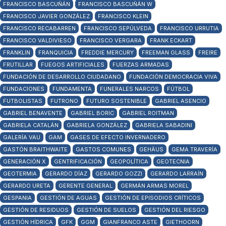
FRANCISCO BASCUÑÁN
FRANCISCO BASCUÑÁN W
FRANCISCO JAVIER GONZÁLEZ
FRANCISCO KLEIN
FRANCISCO RECABARREN
FRANCISCO SEPÚLVEDA
FRANCISCO URRUTIA
FRANCISCO VALDIVIESO
FRANCISCO VERGARA
FRANK ECKART
FRANKLIN
FRANQUICIA
FREDDIE MERCURY
FREEMAN GLASS
FREIRE
FRUTILLAR
FUEGOS ARTIFICIALES
FUERZAS ARMADAS
FUNDACIÓN DE DESARROLLO CIUDADANO
FUNDACIÓN DEMOCRACIA VIVA
FUNDACIONES
FUNDAMENTA
FUNERALES NARCOS
FÚTBOL
FUTBOLISTAS
FUTRONO
FUTURO SOSTENIBLE
GABRIEL ASENCIO
GABRIEL BENAVENTE
GABRIEL BORIC
GABRIEL ROITMAN
GABRIELA CATALÁN
GABRIELA GONZÁLEZ
GABRIELA SABADINI
GALERÍA VAU
GAM
GASES DE EFECTO INVERNADERO
GASTÓN BRAITHWAITE
GASTOS COMUNES
GEHÄUS
GEMA TRAVERÍA
GENERACIÓN X
GENTRIFICACIÓN
GEOPOLÍTICA
GEOTECNIA
GEOTERMIA
GERARDO DÍAZ
GERARDO GOZZI
GERARDO LARRAÍN
GERARDO URETA
GERENTE GENERAL
GERMÁN ARMAS MOREL
GESPANIA
GESTIÓN DE AGUAS
GESTIÓN DE EPISODIOS CRÍTICOS
GESTIÓN DE RESIDUOS
GESTIÓN DE SUELOS
GESTIÓN DEL RIESGO
GESTIÓN HÍDRICA
GFK
GGM
GIANFRANCO ASTE
GIETHOORN