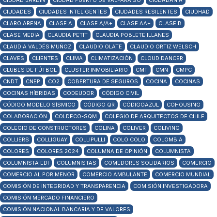
CIUDAD JARDÍN
CIUDAD PUERTO DE VALPARAÍSO
CIUDADANÍA
CIUDADES
CIUDADES INTELIGENTES
CIUDADES RESILENTES
CIUDHAD
CLARO ARENA
CLASE A
CLASE A/A+
CLASE AA+
CLASE B
CLASE MEDIA
CLAUDIA PETIT
CLAUDIA POBLETE ILLANES
CLAUDIA VALDÉS MUÑOZ
CLAUDIO OLATE
CLAUDIO ORTIZ WELSCH
CLAVES
CLIENTES
CLIMA
CLIMATIZACIÓN
CLOUD DANCER
CLUBES DE FÚTBOL
CLUSTER INMOBILIARIO
CMF
CMN
CMPC
CNDT
CNEP
CO2
COBERTURA DE SEGUROS
COCINA
COCINAS
COCINAS HÍBRIDAS
CODEUDOR
CÓDIGO CIVIL
CÓDIGO MODELO SÍSMICO
CÓDIGO QR
CÓDIGOAZUL
COHOUSING
COLABORACIÓN
COLDECO-SQM
COLEGIO DE ARQUITECTOS DE CHILE
COLEGIO DE CONSTRUCTORES
COLINA
COLIVER
COLIVING
COLLIERS
COLLIGUAY
COLLIPULLI
COLO COLO
COLOMBIA
COLORES
COLORES 2024
COLUMNA DE OPINIÓN
COLUMNISTA
COLUMNISTA EDI
COLUMNISTAS
COMEDORES SOLIDARIOS
COMERCIO
COMERCIO AL POR MENOR
COMERCIO AMBULANTE
COMERCIO MUNDIAL
COMISIÓN DE INTEGRIDAD Y TRANSPARENCIA
COMISIÓN INVESTIGADORA
COMISIÓN MERCADO FINANCIERO
COMISIÓN NACIONAL BANCARIA Y DE VALORES