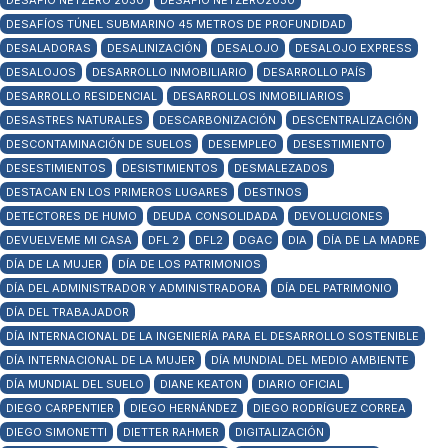
DESAFÍO NETZERO 2030
DESAFÍO NETZERO2030
DESAFÍOS TÚNEL SUBMARINO 45 METROS DE PROFUNDIDAD
DESALADORAS
DESALINIZACIÓN
DESALOJO
DESALOJO EXPRESS
DESALOJOS
DESARROLLO INMOBILIARIO
DESARROLLO PAÍS
DESARROLLO RESIDENCIAL
DESARROLLOS INMOBILIARIOS
DESASTRES NATURALES
DESCARBONIZACIÓN
DESCENTRALIZACIÓN
DESCONTAMINACIÓN DE SUELOS
DESEMPLEO
DESESTIMIENTO
DESESTIMIENTOS
DESISTIMIENTOS
DESMALEZADOS
DESTACAN EN LOS PRIMEROS LUGARES
DESTINOS
DETECTORES DE HUMO
DEUDA CONSOLIDADA
DEVOLUCIONES
DEVUELVEME MI CASA
DFL 2
DFL2
DGAC
DIA
DÍA DE LA MADRE
DÍA DE LA MUJER
DÍA DE LOS PATRIMONIOS
DÍA DEL ADMINISTRADOR Y ADMINISTRADORA
DÍA DEL PATRIMONIO
DÍA DEL TRABAJADOR
DÍA INTERNACIONAL DE LA INGENIERÍA PARA EL DESARROLLO SOSTENIBLE
DÍA INTERNACIONAL DE LA MUJER
DÍA MUNDIAL DEL MEDIO AMBIENTE
DÍA MUNDIAL DEL SUELO
DIANE KEATON
DIARIO OFICIAL
DIEGO CARPENTIER
DIEGO HERNÁNDEZ
DIEGO RODRÍGUEZ CORREA
DIEGO SIMONETTI
DIETTER RAHMER
DIGITALIZACIÓN