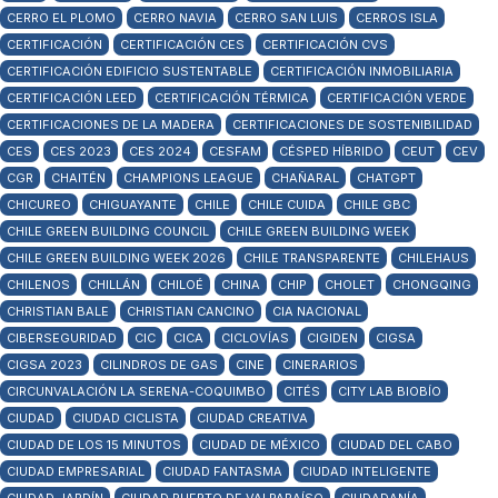
CERRO EL PLOMO
CERRO NAVIA
CERRO SAN LUIS
CERROS ISLA
CERTIFICACIÓN
CERTIFICACIÓN CES
CERTIFICACIÓN CVS
CERTIFICACIÓN EDIFICIO SUSTENTABLE
CERTIFICACIÓN INMOBILIARIA
CERTIFICACIÓN LEED
CERTIFICACIÓN TÉRMICA
CERTIFICACIÓN VERDE
CERTIFICACIONES DE LA MADERA
CERTIFICACIONES DE SOSTENIBILIDAD
CES
CES 2023
CES 2024
CESFAM
CÉSPED HÍBRIDO
CEUT
CEV
CGR
CHAITÉN
CHAMPIONS LEAGUE
CHAÑARAL
CHATGPT
CHICUREO
CHIGUAYANTE
CHILE
CHILE CUIDA
CHILE GBC
CHILE GREEN BUILDING COUNCIL
CHILE GREEN BUILDING WEEK
CHILE GREEN BUILDING WEEK 2026
CHILE TRANSPARENTE
CHILEHAUS
CHILENOS
CHILLÁN
CHILOÉ
CHINA
CHIP
CHOLET
CHONGQING
CHRISTIAN BALE
CHRISTIAN CANCINO
CIA NACIONAL
CIBERSEGURIDAD
CIC
CICA
CICLOVÍAS
CIGIDEN
CIGSA
CIGSA 2023
CILINDROS DE GAS
CINE
CINERARIOS
CIRCUNVALACIÓN LA SERENA-COQUIMBO
CITÉS
CITY LAB BIOBÍO
CIUDAD
CIUDAD CICLISTA
CIUDAD CREATIVA
CIUDAD DE LOS 15 MINUTOS
CIUDAD DE MÉXICO
CIUDAD DEL CABO
CIUDAD EMPRESARIAL
CIUDAD FANTASMA
CIUDAD INTELIGENTE