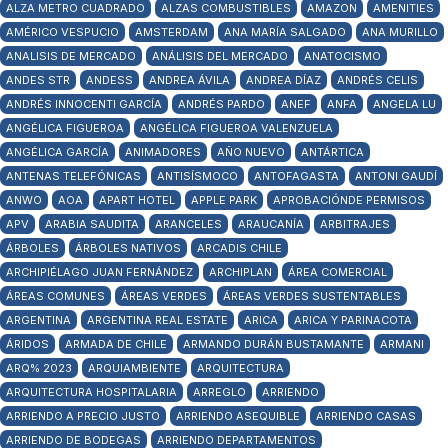
ALZA METRO CUADRADO
ALZAS COMBUSTIBLES
AMAZON
AMENITIES
AMÉRICO VESPUCIO
AMSTERDAM
ANA MARÍA SALGADO
ANA MURILLO
ANALISIS DE MERCADO
ANÁLISIS DEL MERCADO
ANATOCISMO
ANDES STR
ANDESS
ANDREA ÁVILA
ANDREA DÍAZ
ANDRÉS CELIS
ANDRÉS INNOCENTI GARCÍA
ANDRÉS PARDO
ANEF
ANFA
ANGELA LU
ANGÉLICA FIGUEROA
ANGÉLICA FIGUEROA VALENZUELA
ANGÉLICA GARCÍA
ANIMADORES
AÑO NUEVO
ANTÁRTICA
ANTENAS TELEFÓNICAS
ANTISÍSMOCO
ANTOFAGASTA
ANTONI GAUDÍ
ANWO
AOA
APART HOTEL
APPLE PARK
APROBACIÓNDE PERMISOS
APV
ARABIA SAUDITA
ARANCELES
ARAUCANÍA
ARBITRAJES
ÁRBOLES
ÁRBOLES NATIVOS
ARCADIS CHILE
ARCHIPIÉLAGO JUAN FERNÁNDEZ
ARCHIPLAN
ÁREA COMERCIAL
ÁREAS COMUNES
ÁREAS VERDES
ÁREAS VERDES SUSTENTABLES
ARGENTINA
ARGENTINA REAL ESTATE
ARICA
ARICA Y PARINACOTA
ÁRIDOS
ARMADA DE CHILE
ARMANDO DURÁN BUSTAMANTE
ARMANI
ARQ% 2023
ARQUIAMBIENTE
ARQUITECTURA
ARQUITECTURA HOSPITALARIA
ARREGLO
ARRIENDO
ARRIENDO A PRECIO JUSTO
ARRIENDO ASEQUIBLE
ARRIENDO CASAS
ARRIENDO DE BODEGAS
ARRIENDO DEPARTAMENTOS