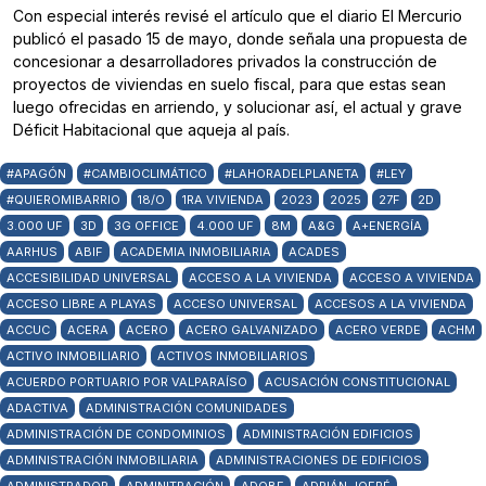
Con especial interés revisé el artículo que el diario El Mercurio
publicó el pasado 15 de mayo, donde señala una propuesta de
concesionar a desarrolladores privados la construcción de
proyectos de viviendas en suelo fiscal, para que estas sean
luego ofrecidas en arriendo, y solucionar así, el actual y grave
Déficit Habitacional que aqueja al país.
#APAGÓN
#CAMBIOCLIMÁTICO
#LAHORADELPLANETA
#LEY
#QUIEROMIBARRIO
18/O
1RA VIVIENDA
2023
2025
27F
2D
3.000 UF
3D
3G OFFICE
4.000 UF
8M
A&G
A+ENERGÍA
AARHUS
ABIF
ACADEMIA INMOBILIARIA
ACADES
ACCESIBILIDAD UNIVERSAL
ACCESO A LA VIVIENDA
ACCESO A VIVIENDA
ACCESO LIBRE A PLAYAS
ACCESO UNIVERSAL
ACCESOS A LA VIVIENDA
ACCUC
ACERA
ACERO
ACERO GALVANIZADO
ACERO VERDE
ACHM
ACTIVO INMOBILIARIO
ACTIVOS INMOBILIARIOS
ACUERDO PORTUARIO POR VALPARAÍSO
ACUSACIÓN CONSTITUCIONAL
ADACTIVA
ADMINISTRACIÓN COMUNIDADES
ADMINISTRACIÓN DE CONDOMINIOS
ADMINISTRACIÓN EDIFICIOS
ADMINISTRACIÓN INMOBILIARIA
ADMINISTRACIONES DE EDIFICIOS