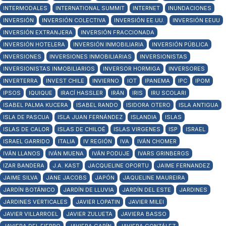
INTERMODALES
INTERNATIONAL SUMMIT
INTERNET
INUNDACIONES
INVERSIÓN
INVERSIÓN COLECTIVA
INVERSIÓN EE.UU.
INVERSIÓN EEUU
INVERSIÓN EXTRANJERA
INVERSIÓN FRACCIONADA
INVERSIÓN HOTELERA
INVERSIÓN INMOBILIARIA
INVERSIÓN PÚBLICA
INVERSIONES
INVERSIONES INMOBILIARIAS
INVERSIONISTAS
INVERSIONISTAS INMOBILIARIOS
INVERSOR HORMIGA
INVERSORES
INVERTERRA
INVEST CHILE
INVIERNO
IOT
IPANEMA
IPC
IPOM
IPSOS
IQUIQUE
IRACÍ HASSLER
IRÁN
IRIS
IRU SCOLARI
ISABEL PALMA KUCERA
ISABEL RANDO
ISIDORA OTERO
ISLA ANTIGUA
ISLA DE PASCUA
ISLA JUAN FERNÁNDEZ
ISLANDIA
ISLAS
ISLAS DE CALOR
ISLAS DE CHILOÉ
ISLAS VIRGENES
ISP
ISRAEL
ISRAEL GARRIDO
ITALIA
IV REGIÓN
IVA
IVÁN CHOMER
IVÁN LLANOS
IVÁN MUENA
IVÁN PODUJE
IVARS GRINBERGS
IZAR BANDERA
J.A. KAST
JACQUELINE OPORTU
JAIME FERNANDEZ
JAIME SILVA
JANE JACOBS
JAPÓN
JAQUELINE MAUREIRA
JARDÍN BOTÁNICO
JARDÍN DE LLUVIA
JARDÍN DEL ESTE
JARDINES
JARDINES VERTICALES
JAVIER LOPATIN
JAVIER MILEI
JAVIER VILLARROEL
JAVIER ZULUETA
JAVIERA BASSO