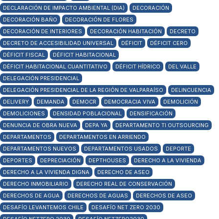
DECLARACIÓN DE IMPACTO AMBIENTAL (DIA)
DECORACIÓN
DECORACIÓN BAÑO
DECORACIÓN DE FLORES
DECORACIÓN DE INTERIORES
DECORACIÓN HABITACIÓN
DECRETO
DECRETO DE ACCESIBILIDAD UNIVERSAL
DÉFICIT
DÉFICIT CERO
DÉFICIT FISCAL
DÉFICIT HABITACIONAL
DÉFICIT HABITACIONAL CUANTITATIVO
DÉFICIT HÍDRICO
DEL VALLE
DELEGACIÓN PRESIDENCIAL
DELEGACIÓN PRESIDENCIAL DE LA REGIÓN DE VALPARAÍSO
DELINCUENCIA
DELIVERY
DEMANDA
DEMOCR
DEMOCRACIA VIVA
DEMOLICIÓN
DEMOLICIONES
DENSIDAD POBLACIONAL
DENSIFICACIÓN
DENUNCIA DE OBRA NUEVA
DEPA YA
DEPARTAMENTO TI OUTSOURCING
DEPARTAMENTOS
DEPARTAMENTOS EN ARRIENDO
DEPARTAMENTOS NUEVOS
DEPARTAMENTOS USADOS
DEPORTE
DEPORTES
DEPRECIACIÓN
DEPTHOUSES
DERECHO A LA VIVIENDA
DERECHO A LA VIVIENDA DIGNA
DERECHO DE ASEO
DERECHO INMOBILIARIO
DERECHO REAL DE CONSERVACIÓN
DERECHOS DE AGUA
DERECHOS DE AGUAS
DERECHOS DE ASEO
DESAFÍO LEVANTEMOS CHILE
DESAFÍO NET ZERO 2030