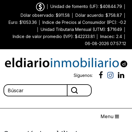
│
Unidad de fomento (UF): $40844.79
│
Dólar observado: $911.58
│
Dólar acuerdo: $758.87
│
Euro: $1053.36
│
Indice de Precios al Consumidor (IPC): -0.2
│
Unidad Tributaria Mensual (UTM): $71649
│
Indice de valor promedio (IVP): $42233.81
│
Imacec: 2.4
│
06-08-2026 07:57:12
Síguenos:
Menu