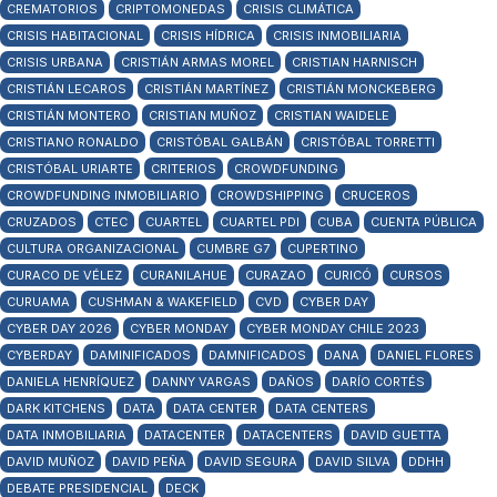
CREMATORIOS
CRIPTOMONEDAS
CRISIS CLIMÁTICA
CRISIS HABITACIONAL
CRISIS HÍDRICA
CRISIS INMOBILIARIA
CRISIS URBANA
CRISTIÁN ARMAS MOREL
CRISTIAN HARNISCH
CRISTIÁN LECAROS
CRISTIÁN MARTÍNEZ
CRISTIÁN MONCKEBERG
CRISTIÁN MONTERO
CRISTIAN MUÑOZ
CRISTIAN WAIDELE
CRISTIANO RONALDO
CRISTÓBAL GALBÁN
CRISTÓBAL TORRETTI
CRISTÓBAL URIARTE
CRITERIOS
CROWDFUNDING
CROWDFUNDING INMOBILIARIO
CROWDSHIPPING
CRUCEROS
CRUZADOS
CTEC
CUARTEL
CUARTEL PDI
CUBA
CUENTA PÚBLICA
CULTURA ORGANIZACIONAL
CUMBRE G7
CUPERTINO
CURACO DE VÉLEZ
CURANILAHUE
CURAZAO
CURICÓ
CURSOS
CURUAMA
CUSHMAN & WAKEFIELD
CVD
CYBER DAY
CYBER DAY 2026
CYBER MONDAY
CYBER MONDAY CHILE 2023
CYBERDAY
DAMINIFICADOS
DAMNIFICADOS
DANA
DANIEL FLORES
DANIELA HENRÍQUEZ
DANNY VARGAS
DAÑOS
DARÍO CORTÉS
DARK KITCHENS
DATA
DATA CENTER
DATA CENTERS
DATA INMOBILIARIA
DATACENTER
DATACENTERS
DAVID GUETTA
DAVID MUÑOZ
DAVID PEÑA
DAVID SEGURA
DAVID SILVA
DDHH
DEBATE PRESIDENCIAL
DECK