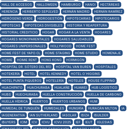
HALL DE ACCESOS
HALLOWEEN
HAMBURGO
HANOI
HECTÁREAS
HERENCIA
HERIBERTO SEPÚLVED
HERNÁN MADRID
HERNÁN RAMÍREZ
HIDRÓGENO VERDE
HIDROGESTIÓN
HIPOTECARIAS
HIPOTECARIOS
HIPOTECAS
HIPOTECAS DIVISIBLES
HISTORIA Y REAPERTURA
HISTORIAL CREDITICIO
HOGAR
HOGAR A LA VENTA
HOGARES
HOGARES MONOPARENTALES
HOGARES SALUDABLES
HOGARES UNIPERSONALES
HOLLYWOOD
HOME FEST
HOME FEST DE YAPO.CL
HOME STAGING
HOME STUDIO
HOMENAJE
HOMIE
HOMIE RENT
HONG KONG
HORMIGÓN
HOSPITAL DR. SÓTERO DEL RÍO
HOSPITAL VAN BUREN
HOSPITALES
HOTEKERÍA
HOTEL
HOTEL KENNEDY
HOTEL O´HIGGINS
HOTEL PUNTA PIQUEROS
HOTELERÍA
HOTELES
HOUSE FLIPPING
HUACHIPATO
HUACHURABA
HUALAÑE
HUAWEI
HUB LOGÍSTICO
HUBS
HUECHURABA
HUELLA CONSTRUCCIÓN
HUELLA DE CARBONO
HUELLA HÍDRICA
HUERTOS
HUERTOS URBANOS
HUM
HUMEDAL DE TUNQUÉN
HUMEDALES
HUNGRÍA
HURACÁN MILTON
IA
IAGENERATIVA
IAN SUTHERLAND
IASOLAR
IBIZA
IBUILDER
IBUYERS
ICIM
ICV
ICVU
ICVU 2025
IEF
IEUT
IGLESIAS