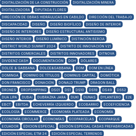
DIGITALIZACIÓN DE LA CONSTRUCCIÓN
DIGITALIZACIÓN MINERA
DIGITALIZADORA
DIPUTADA FLORES
DIRECCIÓN DE OBRAS HIDRÁULICAS EN CABILDO
DIRECCIÓN DEL TRABAJO
DISCAPACIDAD
DISEÑO
DISEÑO BIOFÍLICO
DISEÑO DE INTERIOR
DISEÑO DE INTERIORES
DISEÑO ESTRUCTURAL ANTISISMO
DISEÑO INTERIOR
DISEÑO LUMÍNICO
DISTINCIÓN BERCIA
DISTRICT WORLD SUMMIT 2024
DISTRITO DE INNOVACIÓN V21
DISTRITOS COMERCIALES
DISTRITOS INNOVADORES
DITNOVA
DIVIDENZ CASH
DOCUMENTACIÓN
DOH
DÓLARES
DOLCE & GABBANA
DOLCE&GABBANA
DOM
DOM EN LÍNEA
DOMINGA
DOMINIO DE TÍTULOS
DOMINUS CAPITAL
DOMÓTICA
DON FRANCISCO
DONACIÓN
DONALD TRUMP
DRAGON BALL
DRONES
DROPSHIPPING
DS01
DS1
DS10
DS19
DS49
DS52
DUA LIPA
DUBAI
DUBRAZKA JARA
DUKI
DUNAS
DYLANTERO
E2E
EBCT
EBITDA
ECHEVERRÍA IZQUIERDO
ECOBARRIO
ECOEFICIENCIA
ECOLOGÍA
ECOMMERCE
ECOMOMÍA PLATEADA
ECONOMÍA
ECONOMÍA CIRCULAR
ECONOMÍAS
ECOPARCELAS
ECOPARQUE
ECUADOR
EDICION ESPECIAL
EDICIÓN ESPECIAL CASAS PREFABRICADAS
EDICIÓN ESPECIAL ETM 24
EDICIÓN ESPECIAL TERRENOS