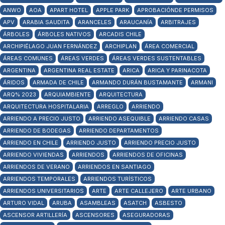
ANWO
AOA
APART HOTEL
APPLE PARK
APROBACIÓNDE PERMISOS
APV
ARABIA SAUDITA
ARANCELES
ARAUCANÍA
ARBITRAJES
ÁRBOLES
ÁRBOLES NATIVOS
ARCADIS CHILE
ARCHIPIÉLAGO JUAN FERNÁNDEZ
ARCHIPLAN
ÁREA COMERCIAL
ÁREAS COMUNES
ÁREAS VERDES
ÁREAS VERDES SUSTENTABLES
ARGENTINA
ARGENTINA REAL ESTATE
ARICA
ARICA Y PARINACOTA
ÁRIDOS
ARMADA DE CHILE
ARMANDO DURÁN BUSTAMANTE
ARMANI
ARQ% 2023
ARQUIAMBIENTE
ARQUITECTURA
ARQUITECTURA HOSPITALARIA
ARREGLO
ARRIENDO
ARRIENDO A PRECIO JUSTO
ARRIENDO ASEQUIBLE
ARRIENDO CASAS
ARRIENDO DE BODEGAS
ARRIENDO DEPARTAMENTOS
ARRIENDO EN CHILE
ARRIENDO JUSTO
ARRIENDO PRECIO JUSTO
ARRIENDO VIVIENDAS
ARRIENDOS
ARRIENDOS DE OFICINAS
ARRIENDOS DE VERANO
ARRIENDOS EN SANTIAGO
ARRIENDOS TEMPORALES
ARRIENDOS TURÍSTICOS
ARRIENDOS UNIVERSITARIOS
ARTE
ARTE CALLEJERO
ARTE URBANO
ARTURO VIDAL
ARUBA
ASAMBLEAS
ASATCH
ASBESTO
ASCENSOR ARTILLERÍA
ASCENSORES
ASEGURADORAS