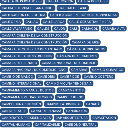
CALETA DE PERSADORES
CALETA HORCÓN
CALETA PORTALES
CALIDAD DE VIDA URBANA CHILE
CALIDAD DEL AIRE
CALIFICACIÓN ENERGÉTICA
CALIFICACIÓN ENERGÉTICA DE VIVIENDAS
CALIFORNIA
CALLAO
CALLE LARGA
CALLE SEBASTIÁN PIÑERA
CALLE VALPARAÍSO
CALLES
CALOR
CAM
CAMACOL
CÁMARA ALTA
CÁMARA CHILENA DE LA CONSTRUCCIÓN
CÁMARA CHILENA DE LA CONSTRUCCIÓN
CÁMARA DE AIRE
CÁMARA DE COMERCIO DE SANTIAGO
CÁMARA DE DIPUTADOS
CÁMARA DE LA CONSTRUCCIÓN
CÁMARA DE SENADORES
CÁMARA DEL SENADO
CÁMARA NACIONAL DE COMERCIO
CÁMARA NACIONAL DE COMERCIO (CNC)
CÁMARAS
CAMBIO CLIMÁTICO
CAMBIO DE MANDO
CAMBORIÚ
CAMBRIDGE
CAMINO COSTERO
CAMINO INTERNACIONAL
CAMINO VICUÑA YENDEGAIA
CAMPAMENTO MANUEL BUSTOS
CAMPAMENTOS
CAMPAMENTOS TRANSITORIOS
CAMPO CHILENO
CAMPO DUNAR CONCÓN
CAMPUS PATRIMONIAL
CANADÁ
CANAL BEAGLE
CANAL DE PANAMÁ
CANDIDATOS
CANDIDATOS PRESIDENCIALES
CAP ARQUITECTURA
CAPACITACIÓN
CAPITAL HUMANO
CAPITALIZARME
CARBONO NEUTRAL