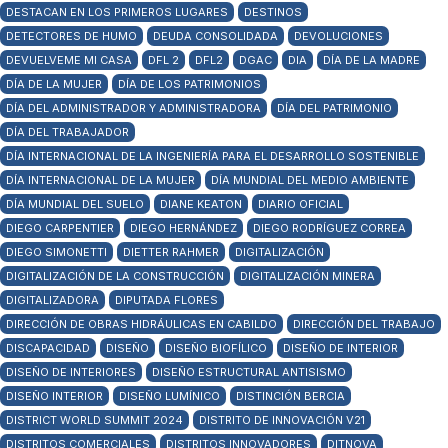
DESTACAN EN LOS PRIMEROS LUGARES
DESTINOS
DETECTORES DE HUMO
DEUDA CONSOLIDADA
DEVOLUCIONES
DEVUELVEME MI CASA
DFL 2
DFL2
DGAC
DIA
DÍA DE LA MADRE
DÍA DE LA MUJER
DÍA DE LOS PATRIMONIOS
DÍA DEL ADMINISTRADOR Y ADMINISTRADORA
DÍA DEL PATRIMONIO
DÍA DEL TRABAJADOR
DÍA INTERNACIONAL DE LA INGENIERÍA PARA EL DESARROLLO SOSTENIBLE
DÍA INTERNACIONAL DE LA MUJER
DÍA MUNDIAL DEL MEDIO AMBIENTE
DÍA MUNDIAL DEL SUELO
DIANE KEATON
DIARIO OFICIAL
DIEGO CARPENTIER
DIEGO HERNÁNDEZ
DIEGO RODRÍGUEZ CORREA
DIEGO SIMONETTI
DIETTER RAHMER
DIGITALIZACIÓN
DIGITALIZACIÓN DE LA CONSTRUCCIÓN
DIGITALIZACIÓN MINERA
DIGITALIZADORA
DIPUTADA FLORES
DIRECCIÓN DE OBRAS HIDRÁULICAS EN CABILDO
DIRECCIÓN DEL TRABAJO
DISCAPACIDAD
DISEÑO
DISEÑO BIOFÍLICO
DISEÑO DE INTERIOR
DISEÑO DE INTERIORES
DISEÑO ESTRUCTURAL ANTISISMO
DISEÑO INTERIOR
DISEÑO LUMÍNICO
DISTINCIÓN BERCIA
DISTRICT WORLD SUMMIT 2024
DISTRITO DE INNOVACIÓN V21
DISTRITOS COMERCIALES
DISTRITOS INNOVADORES
DITNOVA