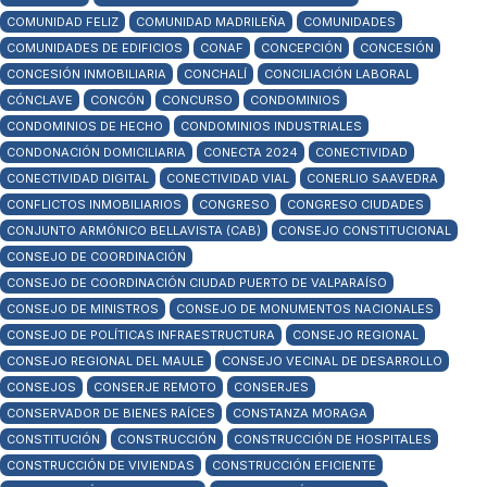
COMUNIDAD FELIZ
COMUNIDAD MADRILEÑA
COMUNIDADES
COMUNIDADES DE EDIFICIOS
CONAF
CONCEPCIÓN
CONCESIÓN
CONCESIÓN INMOBILIARIA
CONCHALÍ
CONCILIACIÓN LABORAL
CÓNCLAVE
CONCÓN
CONCURSO
CONDOMINIOS
CONDOMINIOS DE HECHO
CONDOMINIOS INDUSTRIALES
CONDONACIÓN DOMICILIARIA
CONECTA 2024
CONECTIVIDAD
CONECTIVIDAD DIGITAL
CONECTIVIDAD VIAL
CONERLIO SAAVEDRA
CONFLICTOS INMOBILIARIOS
CONGRESO
CONGRESO CIUDADES
CONJUNTO ARMÓNICO BELLAVISTA (CAB)
CONSEJO CONSTITUCIONAL
CONSEJO DE COORDINACIÓN
CONSEJO DE COORDINACIÓN CIUDAD PUERTO DE VALPARAÍSO
CONSEJO DE MINISTROS
CONSEJO DE MONUMENTOS NACIONALES
CONSEJO DE POLÍTICAS INFRAESTRUCTURA
CONSEJO REGIONAL
CONSEJO REGIONAL DEL MAULE
CONSEJO VECINAL DE DESARROLLO
CONSEJOS
CONSERJE REMOTO
CONSERJES
CONSERVADOR DE BIENES RAÍCES
CONSTANZA MORAGA
CONSTITUCIÓN
CONSTRUCCIÓN
CONSTRUCCIÓN DE HOSPITALES
CONSTRUCCIÓN DE VIVIENDAS
CONSTRUCCIÓN EFICIENTE