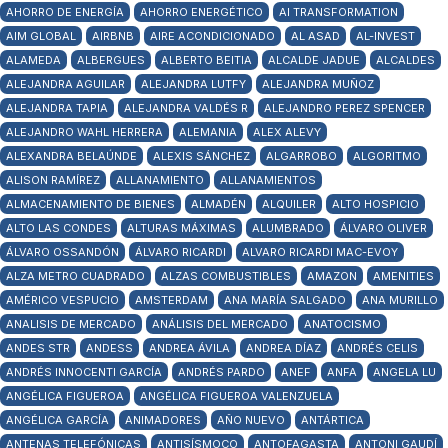
AHORRO DE ENERGÍA
AHORRO ENERGÉTICO
AI TRANSFORMATION
AIM GLOBAL
AIRBNB
AIRE ACONDICIONADO
AL ASAD
AL-INVEST
ALAMEDA
ALBERGUES
ALBERTO BEITIA
ALCALDE JADUE
ALCALDES
ALEJANDRA AGUILAR
ALEJANDRA LUTFY
ALEJANDRA MUÑOZ
ALEJANDRA TAPIA
ALEJANDRA VALDÉS R
ALEJANDRO PEREZ SPENCER
ALEJANDRO WAHL HERRERA
ALEMANIA
ALEX ALEVY
ALEXANDRA BELAÚNDE
ALEXIS SÁNCHEZ
ALGARROBO
ALGORITMO
ALISON RAMÍREZ
ALLANAMIENTO
ALLANAMIENTOS
ALMACENAMIENTO DE BIENES
ALMADÉN
ALQUILER
ALTO HOSPICIO
ALTO LAS CONDES
ALTURAS MÁXIMAS
ALUMBRADO
ÁLVARO OLIVER
ÁLVARO OSSANDÓN
ÁLVARO RICARDI
ALVARO RICARDI MAC-EVOY
ALZA METRO CUADRADO
ALZAS COMBUSTIBLES
AMAZON
AMENITIES
AMÉRICO VESPUCIO
AMSTERDAM
ANA MARÍA SALGADO
ANA MURILLO
ANALISIS DE MERCADO
ANÁLISIS DEL MERCADO
ANATOCISMO
ANDES STR
ANDESS
ANDREA ÁVILA
ANDREA DÍAZ
ANDRÉS CELIS
ANDRÉS INNOCENTI GARCÍA
ANDRÉS PARDO
ANEF
ANFA
ANGELA LU
ANGÉLICA FIGUEROA
ANGÉLICA FIGUEROA VALENZUELA
ANGÉLICA GARCÍA
ANIMADORES
AÑO NUEVO
ANTÁRTICA
ANTENAS TELEFÓNICAS
ANTISÍSMOCO
ANTOFAGASTA
ANTONI GAUDÍ