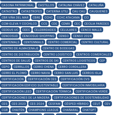
CASONA PATRIMONIAL
CASTILLOS
CATALINA CHÁVEZ
CATALUÑA
CATASTRO
CATASTROFES
CATERINA UTILI
CAU CAU
CAUQUENES
CBR VIÑA DEL MAR
CBRE
CCHC
CCHC ATACAMA
CCI
CCM-ELEVA Y COCHILCO
CCS
CDE
CDMX
CEC
CECILIA PAREDES
CEDEUS UC
CEEC
CELEBRIDADES
CELULARES
CENCO MALLS
CENCOSUD
CENCOSUD SHOPPING
CENSO
CENSO 2024
CENTENIALS
CENTENNIALS
CENTRO COMERCIAL
CENTRO CULTURAL
CENTRO DE ALMACENAJE
CENTRO DE BODEGAS
CENTRO DE DISTRIBUCIÓN
CENTRO LOGÍSTICO
CENTROS COMERCIALES
CENTROS DE SALUD
CENTROS DE SKI
CENTROS LOGISTICOS
CEP
CEPO
CERRILLOS
CERRO CHENA
CERRO CORDILLERA
CERRO EL PLOMO
CERRO NAVIA
CERRO SAN LUIS
CERROS ISLA
CERTIFICACIÓN
CERTIFICACIÓN CES
CERTIFICACIÓN CVS
CERTIFICACIÓN EDIFICIO SUSTENTABLE
CERTIFICACIÓN INMOBILIARIA
CERTIFICACIÓN LEED
CERTIFICACIÓN TÉRMICA
CERTIFICACIÓN VERDE
CERTIFICACIONES DE LA MADERA
CERTIFICACIONES DE SOSTENIBILIDAD
CES
CES 2023
CES 2024
CESFAM
CÉSPED HÍBRIDO
CEUT
CEV
CGR
CHAITÉN
CHAMPIONS LEAGUE
CHAÑARAL
CHATGPT