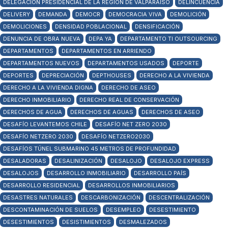
DELEGACIÓN PRESIDENCIAL DE LA REGIÓN DE VALPARAÍSO
DELINCUENCIA
DELIVERY
DEMANDA
DEMOCR
DEMOCRACIA VIVA
DEMOLICIÓN
DEMOLICIONES
DENSIDAD POBLACIONAL
DENSIFICACIÓN
DENUNCIA DE OBRA NUEVA
DEPA YA
DEPARTAMENTO TI OUTSOURCING
DEPARTAMENTOS
DEPARTAMENTOS EN ARRIENDO
DEPARTAMENTOS NUEVOS
DEPARTAMENTOS USADOS
DEPORTE
DEPORTES
DEPRECIACIÓN
DEPTHOUSES
DERECHO A LA VIVIENDA
DERECHO A LA VIVIENDA DIGNA
DERECHO DE ASEO
DERECHO INMOBILIARIO
DERECHO REAL DE CONSERVACIÓN
DERECHOS DE AGUA
DERECHOS DE AGUAS
DERECHOS DE ASEO
DESAFÍO LEVANTEMOS CHILE
DESAFÍO NET ZERO 2030
DESAFÍO NETZERO 2030
DESAFÍO NETZERO2030
DESAFÍOS TÚNEL SUBMARINO 45 METROS DE PROFUNDIDAD
DESALADORAS
DESALINIZACIÓN
DESALOJO
DESALOJO EXPRESS
DESALOJOS
DESARROLLO INMOBILIARIO
DESARROLLO PAÍS
DESARROLLO RESIDENCIAL
DESARROLLOS INMOBILIARIOS
DESASTRES NATURALES
DESCARBONIZACIÓN
DESCENTRALIZACIÓN
DESCONTAMINACIÓN DE SUELOS
DESEMPLEO
DESESTIMIENTO
DESESTIMIENTOS
DESISTIMIENTOS
DESMALEZADOS