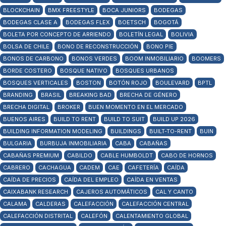
BLOCKCHAIN
BMX FREESTYLE
BOCA JUNIORS
BODEGAS
BODEGAS CLASE A
BODEGAS FLEX
BOETSCH
BOGOTÁ
BOLETA POR CONCEPTO DE ARRIENDO
BOLETÍN LEGAL
BOLIVIA
BOLSA DE CHILE
BONO DE RECONSTRUCCIÓN
BONO PIE
BONOS DE CARBONO
BONOS VERDES
BOOM INMOBILIARIO
BOOMERS
BORDE COSTERO
BOSQUE NATIVO
BOSQUES URBANOS
BOSQUES VERTICALES
BOSTON
BOTÓN ROJO
BOULEVARD
BPTL
BRANDING
BRASIL
BREAKING BAD
BRECHA DE GÉNERO
BRECHA DIGITAL
BROKER
BUEN MOMENTO EN EL MERCADO
BUENOS AIRES
BUILD TO RENT
BUILD TO SUIT
BUILD UP 2026
BUILDING INFORMATION MODELING
BUILDINGS
BUILT-TO-RENT
BUIN
BULGARIA
BURBUJA INMOBILIARIA
CABA
CABAÑAS
CABAÑAS PREMIUM
CABILDO
CABLE HUMBOLDT
CABO DE HORNOS
CABRERO
CACHAGUA
CADEM
CAE
CAFETERÍA
CAÍDA
CAÍDA DE PRECIOS
CAÍDA DEL EMPLEO
CAÍDA EN VENTAS
CAIXABANK RESEARCH
CAJEROS AUTOMÁTICOS
CAL Y CANTO
CALAMA
CALDERAS
CALEFACCIÓN
CALEFACCIÓN CENTRAL
CALEFACCIÓN DISTRITAL
CALEFÓN
CALENTAMIENTO GLOBAL