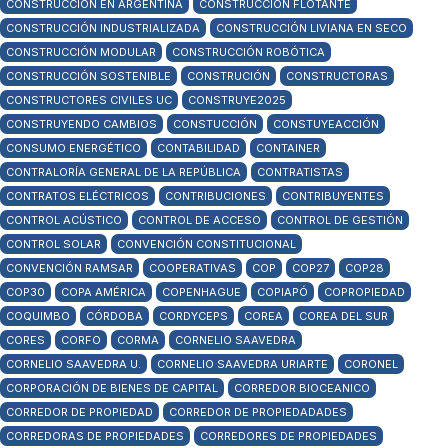
CONSTRUCCIÓN EN ARGENTINA
CONSTRUCCIÓN FLOTANTE
CONSTRUCCIÓN INDUSTRIALIZADA
CONSTRUCCIÓN LIVIANA EN SECO
CONSTRUCCIÓN MODULAR
CONSTRUCCIÓN ROBÓTICA
CONSTRUCCIÓN SOSTENIBLE
CONSTRUCIÓN
CONSTRUCTORAS
CONSTRUCTORES CIVILES UC
CONSTRUYE2025
CONSTRUYENDO CAMBIOS
CONSTUCCIÓN
CONSTUYEACCIÓN
CONSUMO ENERGÉTICO
CONTABILIDAD
CONTAINER
CONTRALORÍA GENERAL DE LA REPÚBLICA
CONTRATISTAS
CONTRATOS ELÉCTRICOS
CONTRIBUCIONES
CONTRIBUYENTES
CONTROL ACÚSTICO
CONTROL DE ACCESO
CONTROL DE GESTIÓN
CONTROL SOLAR
CONVENCIÓN CONSTITUCIONAL
CONVENCIÓN RAMSAR
COOPERATIVAS
COP
COP27
COP28
COP30
COPA AMÉRICA
COPENHAGUE
COPIAPÓ
COPROPIEDAD
COQUIMBO
CÓRDOBA
CORDYCEPS
COREA
COREA DEL SUR
CORES
CORFO
CORMA
CORNELIO SAAVEDRA
CORNELIO SAAVEDRA U.
CORNELIO SAAVEDRA URIARTE
CORONEL
CORPORACIÓN DE BIENES DE CAPITAL
CORREDOR BIOCEANICO
CORREDOR DE PROPIEDAD
CORREDOR DE PROPIEDADADES
CORREDORAS DE PROPIEDADES
CORREDORES DE PROPIEDADES