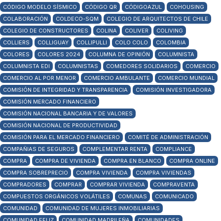
CÓDIGO MODELO SÍSMICO
CÓDIGO QR
CÓDIGOAZUL
COHOUSING
COLABORACIÓN
COLDECO-SQM
COLEGIO DE ARQUITECTOS DE CHILE
COLEGIO DE CONSTRUCTORES
COLINA
COLIVER
COLIVING
COLLIERS
COLLIGUAY
COLLIPULLI
COLO COLO
COLOMBIA
COLORES
COLORES 2024
COLUMNA DE OPINIÓN
COLUMNISTA
COLUMNISTA EDI
COLUMNISTAS
COMEDORES SOLIDARIOS
COMERCIO
COMERCIO AL POR MENOR
COMERCIO AMBULANTE
COMERCIO MUNDIAL
COMISIÓN DE INTEGRIDAD Y TRANSPARENCIA
COMISIÓN INVESTIGADORA
COMISIÓN MERCADO FINANCIERO
COMISIÓN NACIONAL BANCARIA Y DE VALORES
COMISIÓN NACIONAL DE PRODUCTIVIDAD
COMISIÓN PARA EL MERCADO FINANCIERO
COMITÉ DE ADMINISTRACIÓN
COMPAÑIAS DE SEGUROS
COMPLEMENTAR RENTA
COMPLIANCE
COMPRA
COMPRA DE VIVIENDA
COMPRA EN BLANCO
COMPRA ONLINE
COMPRA SOBREPRECIO
COMPRA VIVIENDA
COMPRA VIVIENDAS
COMPRADORES
COMPRAR
COMPRAR VIVIENDA
COMPRAVENTA
COMPUESTOS ORGÁNICOS VOLÁTILES
COMUNAS
COMUNICADO
COMUNIDAD
COMUNIDAD DE MUJERES INMOBILIARIAS
COMUNIDAD FELIZ
COMUNIDAD MADRILEÑA
COMUNIDADES