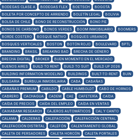
BODEGAS CLASE A
BODEGAS FLEX
BOETSCH
BOGOTÁ
BOLETA POR CONCEPTO DE ARRIENDO
BOLETÍN LEGAL
BOLIVIA
BOLSA DE CHILE
BONO DE RECONSTRUCCIÓN
BONO PIE
BONOS DE CARBONO
BONOS VERDES
BOOM INMOBILIARIO
BOOMERS
BORDE COSTERO
BOSQUE NATIVO
BOSQUES URBANOS
BOSQUES VERTICALES
BOSTON
BOTÓN ROJO
BOULEVARD
BPTL
BRANDING
BRASIL
BREAKING BAD
BRECHA DE GÉNERO
BRECHA DIGITAL
BROKER
BUEN MOMENTO EN EL MERCADO
BUENOS AIRES
BUILD TO RENT
BUILD TO SUIT
BUILD UP 2026
BUILDING INFORMATION MODELING
BUILDINGS
BUILT-TO-RENT
BUIN
BULGARIA
BURBUJA INMOBILIARIA
CABA
CABAÑAS
CABAÑAS PREMIUM
CABILDO
CABLE HUMBOLDT
CABO DE HORNOS
CABRERO
CACHAGUA
CADEM
CAE
CAFETERÍA
CAÍDA
CAÍDA DE PRECIOS
CAÍDA DEL EMPLEO
CAÍDA EN VENTAS
CAIXABANK RESEARCH
CAJEROS AUTOMÁTICOS
CAL Y CANTO
CALAMA
CALDERAS
CALEFACCIÓN
CALEFACCIÓN CENTRAL
CALEFACCIÓN DISTRITAL
CALEFÓN
CALENTAMIENTO GLOBAL
CALETA DE PERSADORES
CALETA HORCÓN
CALETA PORTALES