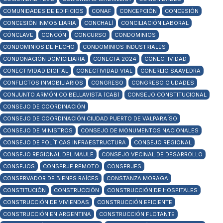
COMUNIDADES DE EDIFICIOS
CONAF
CONCEPCIÓN
CONCESIÓN
CONCESIÓN INMOBILIARIA
CONCHALÍ
CONCILIACIÓN LABORAL
CÓNCLAVE
CONCÓN
CONCURSO
CONDOMINIOS
CONDOMINIOS DE HECHO
CONDOMINIOS INDUSTRIALES
CONDONACIÓN DOMICILIARIA
CONECTA 2024
CONECTIVIDAD
CONECTIVIDAD DIGITAL
CONECTIVIDAD VIAL
CONERLIO SAAVEDRA
CONFLICTOS INMOBILIARIOS
CONGRESO
CONGRESO CIUDADES
CONJUNTO ARMÓNICO BELLAVISTA (CAB)
CONSEJO CONSTITUCIONAL
CONSEJO DE COORDINACIÓN
CONSEJO DE COORDINACIÓN CIUDAD PUERTO DE VALPARAÍSO
CONSEJO DE MINISTROS
CONSEJO DE MONUMENTOS NACIONALES
CONSEJO DE POLÍTICAS INFRAESTRUCTURA
CONSEJO REGIONAL
CONSEJO REGIONAL DEL MAULE
CONSEJO VECINAL DE DESARROLLO
CONSEJOS
CONSERJE REMOTO
CONSERJES
CONSERVADOR DE BIENES RAÍCES
CONSTANZA MORAGA
CONSTITUCIÓN
CONSTRUCCIÓN
CONSTRUCCIÓN DE HOSPITALES
CONSTRUCCIÓN DE VIVIENDAS
CONSTRUCCIÓN EFICIENTE
CONSTRUCCIÓN EN ARGENTINA
CONSTRUCCIÓN FLOTANTE