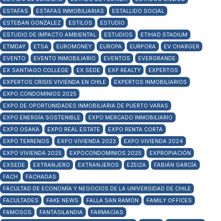
ESTAFAS
ESTAFAS INMOBILIARIAS
ESTALLIDO SOCIAL
ESTEBAN GONZALEZ
ESTILOS
ESTUDIO
ESTUDIO DE IMPACTO AMBIENTAL
ESTUDIOS
ETIHAD STADIUM
ETMDAY
ETSA
EUROMONEY
EUROPA
EURPORA
EV CHARGER
EVENTO
EVENTO INMOBILIARIO
EVENTOS
EVERGRANDE
EX SANTIAGO COLLEGE
EX SEDE
EXP REALTY
EXPERTOS
EXPERTOS CRISIS VIVIENDA EN CHILE
EXPERTOS INMOBILIARIOS
EXPO CONDOMINIOS 2025
EXPO DE OPORTUNIDADES INMOBILIARIA DE PUERTO VARAS
EXPO ENERGÍA SOSTENIBLE
EXPO MERCADO INMOBILIARIO
EXPO OSAKA
EXPO REAL ESTATE
EXPO RENTA CORTA
EXPO TERRENOS
EXPO VIVIENDA 2023
EXPO VIVIENDA 2024
EXPO VIVIENDA 2025
EXPOCONDOMINIOS 2025
EXPROPIACIÓN
EXSEDE
EXTRANJERO
EXTRANJEROS
EZEIZA
FABIÁN GARCÍA
FACH
FACHADAS
FACULTAD DE ECONOMÍA Y NEGOCIOS DE LA UNIVERSIDAD DE CHILE
FACULTADES
FAKE NEWS
FALLA SAN RAMÓN
FAMILY OFFICES
FAMOSOS
FANTASILANDIA
FARMACIAS