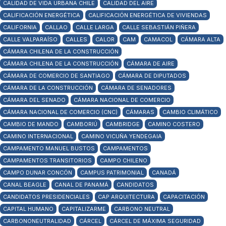
CALIDAD DE VIDA URBANA CHILE
CALIDAD DEL AIRE
CALIFICACIÓN ENERGÉTICA
CALIFICACIÓN ENERGÉTICA DE VIVIENDAS
CALIFORNIA
CALLAO
CALLE LARGA
CALLE SEBASTIÁN PIÑERA
CALLE VALPARAÍSO
CALLES
CALOR
CAM
CAMACOL
CÁMARA ALTA
CÁMARA CHILENA DE LA CONSTRUCCIÓN
CÁMARA CHILENA DE LA CONSTRUCCIÓN
CÁMARA DE AIRE
CÁMARA DE COMERCIO DE SANTIAGO
CÁMARA DE DIPUTADOS
CÁMARA DE LA CONSTRUCCIÓN
CÁMARA DE SENADORES
CÁMARA DEL SENADO
CÁMARA NACIONAL DE COMERCIO
CÁMARA NACIONAL DE COMERCIO (CNC)
CÁMARAS
CAMBIO CLIMÁTICO
CAMBIO DE MANDO
CAMBORIÚ
CAMBRIDGE
CAMINO COSTERO
CAMINO INTERNACIONAL
CAMINO VICUÑA YENDEGAIA
CAMPAMENTO MANUEL BUSTOS
CAMPAMENTOS
CAMPAMENTOS TRANSITORIOS
CAMPO CHILENO
CAMPO DUNAR CONCÓN
CAMPUS PATRIMONIAL
CANADÁ
CANAL BEAGLE
CANAL DE PANAMÁ
CANDIDATOS
CANDIDATOS PRESIDENCIALES
CAP ARQUITECTURA
CAPACITACIÓN
CAPITAL HUMANO
CAPITALIZARME
CARBONO NEUTRAL
CARBONONEUTRALIDAD
CÁRCEL
CÁRCEL DE MÁXIMA SEGURIDAD