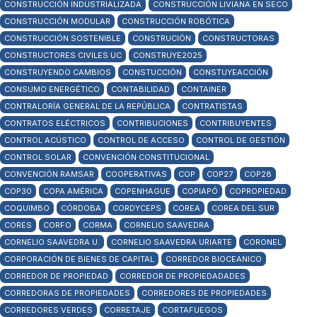
CONSTRUCCIÓN INDUSTRIALIZADA
CONSTRUCCIÓN LIVIANA EN SECO
CONSTRUCCIÓN MODULAR
CONSTRUCCIÓN ROBÓTICA
CONSTRUCCIÓN SOSTENIBLE
CONSTRUCIÓN
CONSTRUCTORAS
CONSTRUCTORES CIVILES UC
CONSTRUYE2025
CONSTRUYENDO CAMBIOS
CONSTUCCIÓN
CONSTUYEACCIÓN
CONSUMO ENERGÉTICO
CONTABILIDAD
CONTAINER
CONTRALORÍA GENERAL DE LA REPÚBLICA
CONTRATISTAS
CONTRATOS ELÉCTRICOS
CONTRIBUCIONES
CONTRIBUYENTES
CONTROL ACÚSTICO
CONTROL DE ACCESO
CONTROL DE GESTIÓN
CONTROL SOLAR
CONVENCIÓN CONSTITUCIONAL
CONVENCIÓN RAMSAR
COOPERATIVAS
COP
COP27
COP28
COP30
COPA AMÉRICA
COPENHAGUE
COPIAPÓ
COPROPIEDAD
COQUIMBO
CÓRDOBA
CORDYCEPS
COREA
COREA DEL SUR
CORES
CORFO
CORMA
CORNELIO SAAVEDRA
CORNELIO SAAVEDRA U.
CORNELIO SAAVEDRA URIARTE
CORONEL
CORPORACIÓN DE BIENES DE CAPITAL
CORREDOR BIOCEANICO
CORREDOR DE PROPIEDAD
CORREDOR DE PROPIEDADADES
CORREDORAS DE PROPIEDADES
CORREDORES DE PROPIEDADES
CORREDORES VERDES
CORRETAJE
CORTAFUEGOS