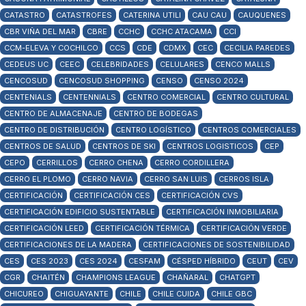
CATASTRO
CATASTROFES
CATERINA UTILI
CAU CAU
CAUQUENES
CBR VIÑA DEL MAR
CBRE
CCHC
CCHC ATACAMA
CCI
CCM-ELEVA Y COCHILCO
CCS
CDE
CDMX
CEC
CECILIA PAREDES
CEDEUS UC
CEEC
CELEBRIDADES
CELULARES
CENCO MALLS
CENCOSUD
CENCOSUD SHOPPING
CENSO
CENSO 2024
CENTENIALS
CENTENNIALS
CENTRO COMERCIAL
CENTRO CULTURAL
CENTRO DE ALMACENAJE
CENTRO DE BODEGAS
CENTRO DE DISTRIBUCIÓN
CENTRO LOGÍSTICO
CENTROS COMERCIALES
CENTROS DE SALUD
CENTROS DE SKI
CENTROS LOGISTICOS
CEP
CEPO
CERRILLOS
CERRO CHENA
CERRO CORDILLERA
CERRO EL PLOMO
CERRO NAVIA
CERRO SAN LUIS
CERROS ISLA
CERTIFICACIÓN
CERTIFICACIÓN CES
CERTIFICACIÓN CVS
CERTIFICACIÓN EDIFICIO SUSTENTABLE
CERTIFICACIÓN INMOBILIARIA
CERTIFICACIÓN LEED
CERTIFICACIÓN TÉRMICA
CERTIFICACIÓN VERDE
CERTIFICACIONES DE LA MADERA
CERTIFICACIONES DE SOSTENIBILIDAD
CES
CES 2023
CES 2024
CESFAM
CÉSPED HÍBRIDO
CEUT
CEV
CGR
CHAITÉN
CHAMPIONS LEAGUE
CHAÑARAL
CHATGPT
CHICUREO
CHIGUAYANTE
CHILE
CHILE CUIDA
CHILE GBC