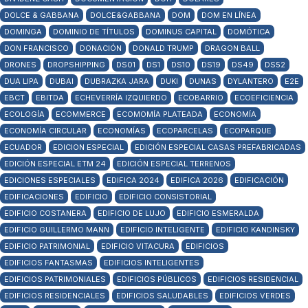
DOLCE & GABBANA
DOLCE&GABBANA
DOM
DOM EN LÍNEA
DOMINGA
DOMINIO DE TÍTULOS
DOMINUS CAPITAL
DOMÓTICA
DON FRANCISCO
DONACIÓN
DONALD TRUMP
DRAGON BALL
DRONES
DROPSHIPPING
DS01
DS1
DS10
DS19
DS49
DS52
DUA LIPA
DUBAI
DUBRAZKA JARA
DUKI
DUNAS
DYLANTERO
E2E
EBCT
EBITDA
ECHEVERRÍA IZQUIERDO
ECOBARRIO
ECOEFICIENCIA
ECOLOGÍA
ECOMMERCE
ECOMOMÍA PLATEADA
ECONOMÍA
ECONOMÍA CIRCULAR
ECONOMÍAS
ECOPARCELAS
ECOPARQUE
ECUADOR
EDICION ESPECIAL
EDICIÓN ESPECIAL CASAS PREFABRICADAS
EDICIÓN ESPECIAL ETM 24
EDICIÓN ESPECIAL TERRENOS
EDICIONES ESPECIALES
EDIFICA 2024
EDIFICA 2026
EDIFICACIÓN
EDIFICACIONES
EDIFICIO
EDIFICIO CONSISTORIAL
EDIFICIO COSTANERA
EDIFICIO DE LUJO
EDIFICIO ESMERALDA
EDIFICIO GUILLERMO MANN
EDIFICIO INTELIGENTE
EDIFICIO KANDINSKY
EDIFICIO PATRIMONIAL
EDIFICIO VITACURA
EDIFICIOS
EDIFICIOS FANTASMAS
EDIFICIOS INTELIGENTES
EDIFICIOS PATRIMONIALES
EDIFICIOS PÚBLICOS
EDIFICIOS RESIDENCIAL
EDIFICIOS RESIDENCIALES
EDIFICIOS SALUDABLES
EDIFICIOS VERDES