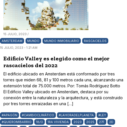
15 JULIO, 2023 /
AMSTERDAM
MUNDO
MUNDO INMOBILIARIO
RASCACIELOS
15 JULIO, 2023 - 1:21 AM
Edificio Valley es elegido como el mejor
rascacielos del 2022
El edificio ubicado en Amsterdam está conformado por tres
torres que miden 68, 81 y 100 metros cada una, alcanzando una
extensión total de 75.000 metros. Por: Tomás Rodríguez Botto
El Edificio Valley ubicado en Amsterdam, destaca por su
conexión entre la naturaleza y la arquitectura, y está construido
por tres torres enraizadas en una […]
#APAGÓN
#CAMBIOCLIMÁTICO
#LAHORADELPLANETA
#LEY
#QUIEROMIBARRIO
18/O
1RA VIVIENDA
2023
2025
27F
2D