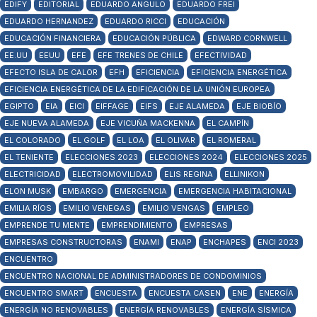
EDIFY
EDITORIAL
EDUARDO ANGULO
EDUARDO FREI
EDUARDO HERNANDEZ
EDUARDO RICCI
EDUCACIÓN
EDUCACIÓN FINANCIERA
EDUCACIÓN PÚBLICA
EDWARD CORNWELL
EE.UU
EEUU
EFE
EFE TRENES DE CHILE
EFECTIVIDAD
EFECTO ISLA DE CALOR
EFH
EFICIENCIA
EFICIENCIA ENERGÉTICA
EFICIENCIA ENERGÉTICA DE LA EDIFICACIÓN DE LA UNIÓN EUROPEA
EGIPTO
EIA
EICI
EIFFAGE
EIFS
EJE ALAMEDA
EJE BIOBÍO
EJE NUEVA ALAMEDA
EJE VICUÑA MACKENNA
EL CAMPÍN
EL COLORADO
EL GOLF
EL LOA
EL OLIVAR
EL ROMERAL
EL TENIENTE
ELECCIONES 2023
ELECCIONES 2024
ELECCIONES 2025
ELECTRICIDAD
ELECTROMOVILIDAD
ELIS REGINA
ELLINIKON
ELON MUSK
EMBARGO
EMERGENCIA
EMERGENCIA HABITACIONAL
EMILIA RÍOS
EMILIO VENEGAS
EMILIO VENGAS
EMPLEO
EMPRENDE TU MENTE
EMPRENDIMIENTO
EMPRESAS
EMPRESAS CONSTRUCTORAS
ENAMI
ENAP
ENCHAPES
ENCI 2023
ENCUENTRO
ENCUENTRO NACIONAL DE ADMINISTRADORES DE CONDOMINIOS
ENCUENTRO SMART
ENCUESTA
ENCUESTA CASEN
ENE
ENERGÍA
ENERGÍA NO RENOVABLES
ENERGÍA RENOVABLES
ENERGÍA SÍSMICA