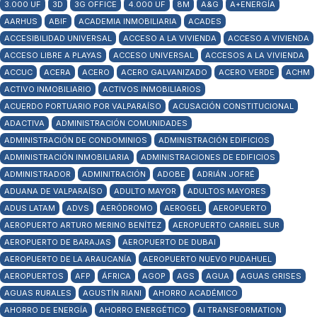
3.000 UF
3D
3G OFFICE
4.000 UF
8M
A&G
A+ENERGÍA
AARHUS
ABIF
ACADEMIA INMOBILIARIA
ACADES
ACCESIBILIDAD UNIVERSAL
ACCESO A LA VIVIENDA
ACCESO A VIVIENDA
ACCESO LIBRE A PLAYAS
ACCESO UNIVERSAL
ACCESOS A LA VIVIENDA
ACCUC
ACERA
ACERO
ACERO GALVANIZADO
ACERO VERDE
ACHM
ACTIVO INMOBILIARIO
ACTIVOS INMOBILIARIOS
ACUERDO PORTUARIO POR VALPARAÍSO
ACUSACIÓN CONSTITUCIONAL
ADACTIVA
ADMINISTRACIÓN COMUNIDADES
ADMINISTRACIÓN DE CONDOMINIOS
ADMINISTRACIÓN EDIFICIOS
ADMINISTRACIÓN INMOBILIARIA
ADMINISTRACIONES DE EDIFICIOS
ADMINISTRADOR
ADMINITRACIÓN
ADOBE
ADRIÁN JOFRÉ
ADUANA DE VALPARAÍSO
ADULTO MAYOR
ADULTOS MAYORES
ADUS LATAM
ADVS
AERÓDROMO
AEROGEL
AEROPUERTO
AEROPUERTO ARTURO MERINO BENÍTEZ
AEROPUERTO CARRIEL SUR
AEROPUERTO DE BARAJAS
AEROPUERTO DE DUBAI
AEROPUERTO DE LA ARAUCANÍA
AEROPUERTO NUEVO PUDAHUEL
AEROPUERTOS
AFP
ÁFRICA
AGOP
AGS
AGUA
AGUAS GRISES
AGUAS RURALES
AGUSTÍN RIANI
AHORRO ACADÉMICO
AHORRO DE ENERGÍA
AHORRO ENERGÉTICO
AI TRANSFORMATION