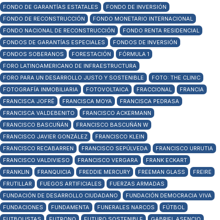
FONDO DE GARANTÍAS ESTATALES
FONDO DE INVERSIÓN
FONDO DE RECONSTRUCCIÓN
FONDO MONETARIO INTERNACIONAL
FONDO NACIONAL DE RECONSTRUCCIÓN
FONDO RENTA RESIDENCIAL
FONDOS DE GARANTÍAS ESPECIALES
FONDOS DE INVERSIÓN
FONDOS SOBERANOS
FORESTACIÓN
FÓRMULA 1
FORO LATINOAMERICANO DE INFRAESTRUCTURA
FORO PARA UN DESARROLLO JUSTO Y SOSTENIBLE
FOTO: THE CLINIC
FOTOGRAFÍA INMOBILIARIA
FOTOVOLTAICA
FRACCIONAL
FRANCIA
FRANCISCA JOFRÉ
FRANCISCA MOYA
FRANCISCA PEDRASA
FRANCISCA VALDEBENITO
FRANCISCO ACKERMANN
FRANCISCO BASCUÑÁN
FRANCISCO BASCUÑÁN W
FRANCISCO JAVIER GONZÁLEZ
FRANCISCO KLEIN
FRANCISCO RECABARREN
FRANCISCO SEPÚLVEDA
FRANCISCO URRUTIA
FRANCISCO VALDIVIESO
FRANCISCO VERGARA
FRANK ECKART
FRANKLIN
FRANQUICIA
FREDDIE MERCURY
FREEMAN GLASS
FREIRE
FRUTILLAR
FUEGOS ARTIFICIALES
FUERZAS ARMADAS
FUNDACIÓN DE DESARROLLO CIUDADANO
FUNDACIÓN DEMOCRACIA VIVA
FUNDACIONES
FUNDAMENTA
FUNERALES NARCOS
FÚTBOL
FUTBOLISTAS
FUTRONO
FUTURO SOSTENIBLE
GABRIEL ASENCIO