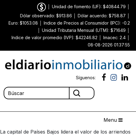
│
Unidad de fomento (UF): $40844.79
│
Dólar observado: $913.86
│
Dólar acuerdo: $758.87
│
Euro: $1053.08
│
Indice de Precios al Consumidor (IPC): -0.2
│
Unidad Tributaria Mensual (UTM): $71649
│
Indice de valor promedio (IVP): $42246.82
│
Imacec: 2.4
│
08-08-2026 01:37:55
Síguenos:
Menu
La capital de Países Bajos lidera el valor de los arriendos