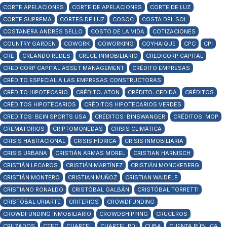
CORTE APELACIONES
CORTE DE APELACIONES
CORTE DE LUZ
CORTE SUPREMA
CORTES DE LUZ
COSOC
COSTA DEL SOL
COSTANERA ANDRÉS BELLO
COSTO DE LA VIDA
COTIZACIONES
COUNTRY GARDEN
COWORK
COWORKING
COYHAIQUE
CPC
CPI
CRE
CREANDO REDES
CRECE INMOBILIARIO
CREDICORP CAPITAL
CREDICORP CAPITAL ASSET MANAGEMENT
CRÉDITO EMPRESAS
CRÉDITO ESPECIAL A LAS EMPRESAS CONSTRUCTORAS
CRÉDITO HIPOTECARIO
CRÉDITO: ATON
CRÉDITO: CEDIDA
CRÉDITOS
CRÉDITOS HIPOTECARIOS
CRÉDITOS HIPOTECARIOS VERDES
CREDITOS: BEIN SPORTS USA
CRÉDITOS: BINSWANGER
CRÉDITOS: MOP
CREMATORIOS
CRIPTOMONEDAS
CRISIS CLIMÁTICA
CRISIS HABITACIONAL
CRISIS HÍDRICA
CRISIS INMOBILIARIA
CRISIS URBANA
CRISTIÁN ARMAS MOREL
CRISTIAN HARNISCH
CRISTIÁN LECAROS
CRISTIÁN MARTÍNEZ
CRISTIÁN MONCKEBERG
CRISTIÁN MONTERO
CRISTIAN MUÑOZ
CRISTIAN WAIDELE
CRISTIANO RONALDO
CRISTÓBAL GALBÁN
CRISTÓBAL TORRETTI
CRISTÓBAL URIARTE
CRITERIOS
CROWDFUNDING
CROWDFUNDING INMOBILIARIO
CROWDSHIPPING
CRUCEROS
CRUZADOS
CTEC
CUARTEL
CUARTEL PDI
CUBA
CUENTA PÚBLICA