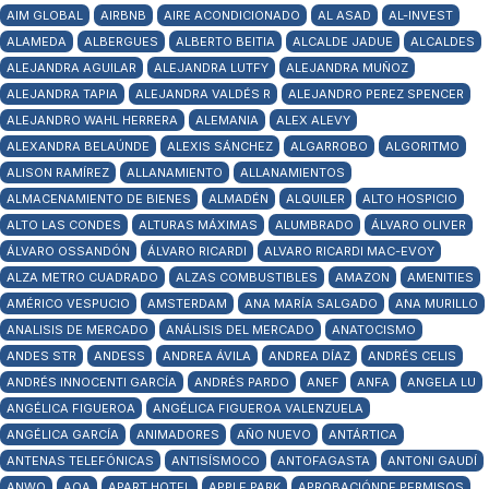
AIM GLOBAL
AIRBNB
AIRE ACONDICIONADO
AL ASAD
AL-INVEST
ALAMEDA
ALBERGUES
ALBERTO BEITIA
ALCALDE JADUE
ALCALDES
ALEJANDRA AGUILAR
ALEJANDRA LUTFY
ALEJANDRA MUÑOZ
ALEJANDRA TAPIA
ALEJANDRA VALDÉS R
ALEJANDRO PEREZ SPENCER
ALEJANDRO WAHL HERRERA
ALEMANIA
ALEX ALEVY
ALEXANDRA BELAÚNDE
ALEXIS SÁNCHEZ
ALGARROBO
ALGORITMO
ALISON RAMÍREZ
ALLANAMIENTO
ALLANAMIENTOS
ALMACENAMIENTO DE BIENES
ALMADÉN
ALQUILER
ALTO HOSPICIO
ALTO LAS CONDES
ALTURAS MÁXIMAS
ALUMBRADO
ÁLVARO OLIVER
ÁLVARO OSSANDÓN
ÁLVARO RICARDI
ALVARO RICARDI MAC-EVOY
ALZA METRO CUADRADO
ALZAS COMBUSTIBLES
AMAZON
AMENITIES
AMÉRICO VESPUCIO
AMSTERDAM
ANA MARÍA SALGADO
ANA MURILLO
ANALISIS DE MERCADO
ANÁLISIS DEL MERCADO
ANATOCISMO
ANDES STR
ANDESS
ANDREA ÁVILA
ANDREA DÍAZ
ANDRÉS CELIS
ANDRÉS INNOCENTI GARCÍA
ANDRÉS PARDO
ANEF
ANFA
ANGELA LU
ANGÉLICA FIGUEROA
ANGÉLICA FIGUEROA VALENZUELA
ANGÉLICA GARCÍA
ANIMADORES
AÑO NUEVO
ANTÁRTICA
ANTENAS TELEFÓNICAS
ANTISÍSMOCO
ANTOFAGASTA
ANTONI GAUDÍ
ANWO
AOA
APART HOTEL
APPLE PARK
APROBACIÓNDE PERMISOS