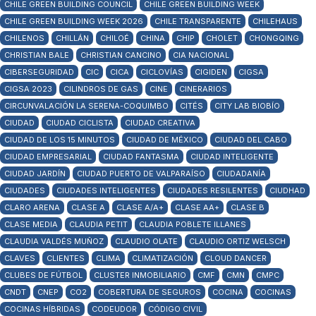
CHILE GREEN BUILDING COUNCIL
CHILE GREEN BUILDING WEEK
CHILE GREEN BUILDING WEEK 2026
CHILE TRANSPARENTE
CHILEHAUS
CHILENOS
CHILLÁN
CHILOÉ
CHINA
CHIP
CHOLET
CHONGQING
CHRISTIAN BALE
CHRISTIAN CANCINO
CIA NACIONAL
CIBERSEGURIDAD
CIC
CICA
CICLOVÍAS
CIGIDEN
CIGSA
CIGSA 2023
CILINDROS DE GAS
CINE
CINERARIOS
CIRCUNVALACIÓN LA SERENA-COQUIMBO
CITÉS
CITY LAB BIOBÍO
CIUDAD
CIUDAD CICLISTA
CIUDAD CREATIVA
CIUDAD DE LOS 15 MINUTOS
CIUDAD DE MÉXICO
CIUDAD DEL CABO
CIUDAD EMPRESARIAL
CIUDAD FANTASMA
CIUDAD INTELIGENTE
CIUDAD JARDÍN
CIUDAD PUERTO DE VALPARAÍSO
CIUDADANÍA
CIUDADES
CIUDADES INTELIGENTES
CIUDADES RESILENTES
CIUDHAD
CLARO ARENA
CLASE A
CLASE A/A+
CLASE AA+
CLASE B
CLASE MEDIA
CLAUDIA PETIT
CLAUDIA POBLETE ILLANES
CLAUDIA VALDÉS MUÑOZ
CLAUDIO OLATE
CLAUDIO ORTIZ WELSCH
CLAVES
CLIENTES
CLIMA
CLIMATIZACIÓN
CLOUD DANCER
CLUBES DE FÚTBOL
CLUSTER INMOBILIARIO
CMF
CMN
CMPC
CNDT
CNEP
CO2
COBERTURA DE SEGUROS
COCINA
COCINAS
COCINAS HÍBRIDAS
CODEUDOR
CÓDIGO CIVIL