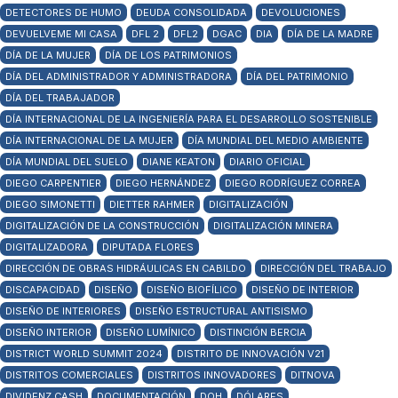
DETECTORES DE HUMO
DEUDA CONSOLIDADA
DEVOLUCIONES
DEVUELVEME MI CASA
DFL 2
DFL2
DGAC
DIA
DÍA DE LA MADRE
DÍA DE LA MUJER
DÍA DE LOS PATRIMONIOS
DÍA DEL ADMINISTRADOR Y ADMINISTRADORA
DÍA DEL PATRIMONIO
DÍA DEL TRABAJADOR
DÍA INTERNACIONAL DE LA INGENIERÍA PARA EL DESARROLLO SOSTENIBLE
DÍA INTERNACIONAL DE LA MUJER
DÍA MUNDIAL DEL MEDIO AMBIENTE
DÍA MUNDIAL DEL SUELO
DIANE KEATON
DIARIO OFICIAL
DIEGO CARPENTIER
DIEGO HERNÁNDEZ
DIEGO RODRÍGUEZ CORREA
DIEGO SIMONETTI
DIETTER RAHMER
DIGITALIZACIÓN
DIGITALIZACIÓN DE LA CONSTRUCCIÓN
DIGITALIZACIÓN MINERA
DIGITALIZADORA
DIPUTADA FLORES
DIRECCIÓN DE OBRAS HIDRÁULICAS EN CABILDO
DIRECCIÓN DEL TRABAJO
DISCAPACIDAD
DISEÑO
DISEÑO BIOFÍLICO
DISEÑO DE INTERIOR
DISEÑO DE INTERIORES
DISEÑO ESTRUCTURAL ANTISISMO
DISEÑO INTERIOR
DISEÑO LUMÍNICO
DISTINCIÓN BERCIA
DISTRICT WORLD SUMMIT 2024
DISTRITO DE INNOVACIÓN V21
DISTRITOS COMERCIALES
DISTRITOS INNOVADORES
DITNOVA
DIVIDENZ CASH
DOCUMENTACIÓN
DOH
DÓLARES