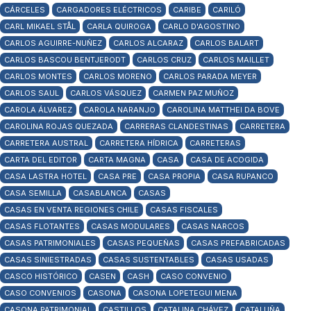
CÁRCELES
CARGADORES ELÉCTRICOS
CARIBE
CARILÓ
CARL MIKAEL STÅL
CARLA QUIROGA
CARLO D'AGOSTINO
CARLOS AGUIRRE-NUÑEZ
CARLOS ALCARAZ
CARLOS BALART
CARLOS BASCOU BENTJERODT
CARLOS CRUZ
CARLOS MAILLET
CARLOS MONTES
CARLOS MORENO
CARLOS PARADA MEYER
CARLOS SAUL
CARLOS VÁSQUEZ
CARMEN PAZ MUÑOZ
CAROLA ÁLVAREZ
CAROLA NARANJO
CAROLINA MATTHEI DA BOVE
CAROLINA ROJAS QUEZADA
CARRERAS CLANDESTINAS
CARRETERA
CARRETERA AUSTRAL
CARRETERA HÍDRICA
CARRETERAS
CARTA DEL EDITOR
CARTA MAGNA
CASA
CASA DE ACOGIDA
CASA LASTRA HOTEL
CASA PRE
CASA PROPIA
CASA RUPANCO
CASA SEMILLA
CASABLANCA
CASAS
CASAS EN VENTA REGIONES CHILE
CASAS FISCALES
CASAS FLOTANTES
CASAS MODULARES
CASAS NARCOS
CASAS PATRIMONIALES
CASAS PEQUEÑAS
CASAS PREFABRICADAS
CASAS SINIESTRADAS
CASAS SUSTENTABLES
CASAS USADAS
CASCO HISTÓRICO
CASEN
CASH
CASO CONVENIO
CASO CONVENIOS
CASONA
CASONA LOPETEGUI MENA
CASONA PATRIMONIAL
CASTILLOS
CATALINA CHÁVEZ
CATALUÑA