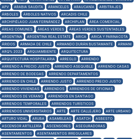
APV
ARABIA SAUDITA
ARANCELES
ARAUCANÍA
ARBITRAJES
ÁRBOLES
ÁRBOLES NATIVOS
ARCADIS CHILE
ARCHIPIÉLAGO JUAN FERNÁNDEZ
ARCHIPLAN
ÁREA COMERCIAL
ÁREAS COMUNES
ÁREAS VERDES
ÁREAS VERDES SUSTENTABLES
ARGENTINA
ARGENTINA REAL ESTATE
ARICA
ARICA Y PARINACOTA
ÁRIDOS
ARMADA DE CHILE
ARMANDO DURÁN BUSTAMANTE
ARMANI
ARQ% 2023
ARQUIAMBIENTE
ARQUITECTURA
ARQUITECTURA HOSPITALARIA
ARREGLO
ARRIENDO
ARRIENDO A PRECIO JUSTO
ARRIENDO ASEQUIBLE
ARRIENDO CASAS
ARRIENDO DE BODEGAS
ARRIENDO DEPARTAMENTOS
ARRIENDO EN CHILE
ARRIENDO JUSTO
ARRIENDO PRECIO JUSTO
ARRIENDO VIVIENDAS
ARRIENDOS
ARRIENDOS DE OFICINAS
ARRIENDOS DE VERANO
ARRIENDOS EN SANTIAGO
ARRIENDOS TEMPORALES
ARRIENDOS TURÍSTICOS
ARRIENDOS UNIVERSITARIOS
ARTE
ARTE CALLEJERO
ARTE URBANO
ARTURO VIDAL
ARUBA
ASAMBLEAS
ASATCH
ASBESTO
ASCENSOR ARTILLERÍA
ASCENSORES
ASEGURADORAS
ASENTAMIENTOS
ASENTAMIENTOS IRREGULARES