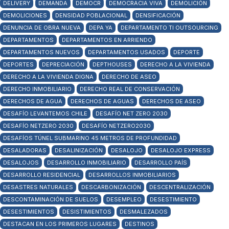
DELIVERY
DEMANDA
DEMOCR
DEMOCRACIA VIVA
DEMOLICIÓN
DEMOLICIONES
DENSIDAD POBLACIONAL
DENSIFICACIÓN
DENUNCIA DE OBRA NUEVA
DEPA YA
DEPARTAMENTO TI OUTSOURCING
DEPARTAMENTOS
DEPARTAMENTOS EN ARRIENDO
DEPARTAMENTOS NUEVOS
DEPARTAMENTOS USADOS
DEPORTE
DEPORTES
DEPRECIACIÓN
DEPTHOUSES
DERECHO A LA VIVIENDA
DERECHO A LA VIVIENDA DIGNA
DERECHO DE ASEO
DERECHO INMOBILIARIO
DERECHO REAL DE CONSERVACIÓN
DERECHOS DE AGUA
DERECHOS DE AGUAS
DERECHOS DE ASEO
DESAFÍO LEVANTEMOS CHILE
DESAFÍO NET ZERO 2030
DESAFÍO NETZERO 2030
DESAFÍO NETZERO2030
DESAFÍOS TÚNEL SUBMARINO 45 METROS DE PROFUNDIDAD
DESALADORAS
DESALINIZACIÓN
DESALOJO
DESALOJO EXPRESS
DESALOJOS
DESARROLLO INMOBILIARIO
DESARROLLO PAÍS
DESARROLLO RESIDENCIAL
DESARROLLOS INMOBILIARIOS
DESASTRES NATURALES
DESCARBONIZACIÓN
DESCENTRALIZACIÓN
DESCONTAMINACIÓN DE SUELOS
DESEMPLEO
DESESTIMIENTO
DESESTIMIENTOS
DESISTIMIENTOS
DESMALEZADOS
DESTACAN EN LOS PRIMEROS LUGARES
DESTINOS