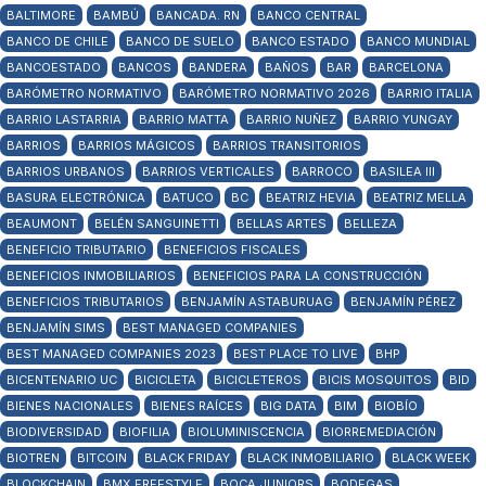
BALTIMORE
BAMBÚ
BANCADA. RN
BANCO CENTRAL
BANCO DE CHILE
BANCO DE SUELO
BANCO ESTADO
BANCO MUNDIAL
BANCOESTADO
BANCOS
BANDERA
BAÑOS
BAR
BARCELONA
BARÓMETRO NORMATIVO
BARÓMETRO NORMATIVO 2026
BARRIO ITALIA
BARRIO LASTARRIA
BARRIO MATTA
BARRIO NUÑEZ
BARRIO YUNGAY
BARRIOS
BARRIOS MÁGICOS
BARRIOS TRANSITORIOS
BARRIOS URBANOS
BARRIOS VERTICALES
BARROCO
BASILEA III
BASURA ELECTRÓNICA
BATUCO
BC
BEATRIZ HEVIA
BEATRIZ MELLA
BEAUMONT
BELÉN SANGUINETTI
BELLAS ARTES
BELLEZA
BENEFICIO TRIBUTARIO
BENEFICIOS FISCALES
BENEFICIOS INMOBILIARIOS
BENEFICIOS PARA LA CONSTRUCCIÓN
BENEFICIOS TRIBUTARIOS
BENJAMÍN ASTABURUAG
BENJAMÍN PÉREZ
BENJAMÍN SIMS
BEST MANAGED COMPANIES
BEST MANAGED COMPANIES 2023
BEST PLACE TO LIVE
BHP
BICENTENARIO UC
BICICLETA
BICICLETEROS
BICIS MOSQUITOS
BID
BIENES NACIONALES
BIENES RAÍCES
BIG DATA
BIM
BIOBÍO
BIODIVERSIDAD
BIOFILIA
BIOLUMINISCENCIA
BIORREMEDIACIÓN
BIOTREN
BITCOIN
BLACK FRIDAY
BLACK INMOBILIARIO
BLACK WEEK
BLOCKCHAIN
BMX FREESTYLE
BOCA JUNIORS
BODEGAS