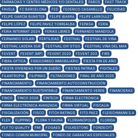
FARMACIAS Y CENTRO MÉDICOS Y/O DENTALES
FAROS
FAST TRACK
FAVELA
FC BARCELONA
FED
FEDERICO CASANELLO
FELICIDAD
FELIPE GARCÍA BUNSTER
FELIPE IBARRA
FELIPE LARROULET
FELIPE LÓPEZ
FELIPE PAVEZ TORREALBA
FEPASA
FERIA
FERIA INTERMAT 2024
FERIAS LIBRES
FERNANDO MANDIOLA
FERNANDO SOLARI
FERTILIDAD
FESTIVAL
FESTIVAL DE VIÑA
FESTIVAL LADERA SUR
FESTIVAL OH! STGO
FESTIVAL VIÑA DEL MAR
FEVENT
FEVENT (MP)
FEVENT 2023
FEVENT 203
FIBE
FIBRA OPTICA
FIDEICOMISO INMOBILIARIO
FIESTA FIN DE AÑO
FIESTA VIVIENDAS POR UN SUEÑO
FIESTAS PATRIAS
FIGITALES
FILANTROPIA
FILIPINAS
FILTRACIONES
FINAL DE AÑO 2025
FINANCIAMIENTO
FINANCIAMIENTO AUTOCONSTRUCCIÓN
FINANCIAMIENTO SUSTENTABLE
FINANCIAMIENTO VERDE
FINANCIERAS
FINCO
FINCO 2026
FINTECH
FIRMA ELECTRÓNICA
FIRMA ELECTRÓNICA AVANZADA
FIRMA VIRTUAL
FISCALÍA
FISCALIZACIÓN
FISCO
FITCH RATINGS
FITO PAEZ
FLEISCHMANN S.A
FLEX
FLIPPING
FLORA Y FAUNA
FLORIANÓPOLIS
FLORIDA
FLY TO QUALITY
FMI
FOGAES
FOLKESTONE
FONDECYT
FONDO COMÚN MUNICIPAL
FONDO DE GARANTÍAS ESPECIALES