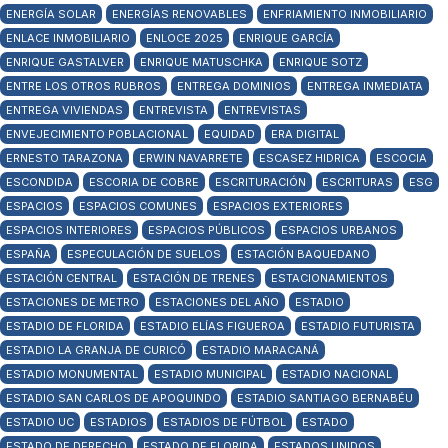
ENERGÍA SOLAR
ENERGÍAS RENOVABLES
ENFRIAMIENTO INMOBILIARIO
ENLACE INMOBILIARIO
ENLOCE 2025
ENRIQUE GARCÍA
ENRIQUE GASTALVER
ENRIQUE MATUSCHKA
ENRIQUE SOTZ
ENTRE LOS OTROS RUBROS
ENTREGA DOMINIOS
ENTREGA INMEDIATA
ENTREGA VIVIENDAS
ENTREVISTA
ENTREVISTAS
ENVEJECIMIENTO POBLACIONAL
EQUIDAD
ERA DIGITAL
ERNESTO TARAZONA
ERWIN NAVARRETE
ESCASEZ HIDRICA
ESCOCIA
ESCONDIDA
ESCORIA DE COBRE
ESCRITURACIÓN
ESCRITURAS
ESG
ESPACIOS
ESPACIOS COMUNES
ESPACIOS EXTERIORES
ESPACIOS INTERIORES
ESPACIOS PÚBLICOS
ESPACIOS URBANOS
ESPAÑA
ESPECULACIÓN DE SUELOS
ESTACIÓN BAQUEDANO
ESTACIÓN CENTRAL
ESTACIÓN DE TRENES
ESTACIONAMIENTOS
ESTACIONES DE METRO
ESTACIONES DEL AÑO
ESTADIO
ESTADIO DE FLORIDA
ESTADIO ELÍAS FIGUEROA
ESTADIO FUTURISTA
ESTADIO LA GRANJA DE CURICÓ
ESTADIO MARACANÁ
ESTADIO MONUMENTAL
ESTADIO MUNICIPAL
ESTADIO NACIONAL
ESTADIO SAN CARLOS DE APOQUINDO
ESTADIO SANTIAGO BERNABÉU
ESTADIO UC
ESTADIOS
ESTADIOS DE FÚTBOL
ESTADO
ESTADO DE DERECHO
ESTADO DE FLORIDA
ESTADOS UNIDOS