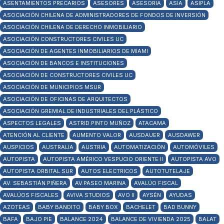
ASENTAMIENTOS PRECARIOS
ASESORES
ASESORIA
ASIA
ASIPLA
ASOCIACIÓN CHILENA DE ADMINISTRADORES DE FONDOS DE INVERSIÓN
ASOCIACIÓN CHILENA DE DERECHO INMOBILIARIO
ASOCIACIÓN CONSTRUCTORES CIVILES UC
ASOCIACIÓN DE AGENTES INMOBILIARIOS DE MIAMI
ASOCIACIÓN DE BANCOS E INSTITUCIONES
ASOCIACIÓN DE CONSTRUCTORES CIVILES UC
ASOCIACIÓN DE MUNICIPIOS MSUR
ASOCIACIÓN DE OFICINAS DE ARQUITECTOS
ASOCIACIÓN GREMIAL DE INDUSTRIALES DEL PLÁSTICO
ASPECTOS LEGALES
ASTRID PINTO MUÑOZ
ATACAMA
ATENCIÓN AL CLIENTE
AUMENTO VALOR
AUSDAUER
AUSDAWER
AUSPICIOS
AUSTRALIA
AUSTRIA
AUTOMATIZACIÓN
AUTOMÓVILES
AUTOPISTA
AUTOPISTA AMÉRICO VESPUCIO ORIENTE II
AUTOPISTA AVO
AUTOPISTA ORBITAL SUR
AUTOS ELECTRICOS
AUTOTUTELAJE
AV. SEBASTIÁN PIÑERA
AV.PASEO MARINA
AVALÚO FISCAL
AVALÚOS FISCALES
AVIVA STUDIOS
AVO II
AYSÉN
AYUDAS
AZOTEAS
BABY BANDITO
BABY BOX
BACHELET
BAD BUNNY
BAFA
BAJO PIE
BALANCE 2024
BALANCE DE VIVIENDA 2025
BALAT