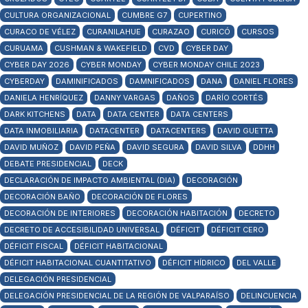
CULTURA ORGANIZACIONAL
CUMBRE G7
CUPERTINO
CURACO DE VÉLEZ
CURANILAHUE
CURAZAO
CURICÓ
CURSOS
CURUAMA
CUSHMAN & WAKEFIELD
CVD
CYBER DAY
CYBER DAY 2026
CYBER MONDAY
CYBER MONDAY CHILE 2023
CYBERDAY
DAMINIFICADOS
DAMNIFICADOS
DANA
DANIEL FLORES
DANIELA HENRÍQUEZ
DANNY VARGAS
DAÑOS
DARÍO CORTÉS
DARK KITCHENS
DATA
DATA CENTER
DATA CENTERS
DATA INMOBILIARIA
DATACENTER
DATACENTERS
DAVID GUETTA
DAVID MUÑOZ
DAVID PEÑA
DAVID SEGURA
DAVID SILVA
DDHH
DEBATE PRESIDENCIAL
DECK
DECLARACIÓN DE IMPACTO AMBIENTAL (DIA)
DECORACIÓN
DECORACIÓN BAÑO
DECORACIÓN DE FLORES
DECORACIÓN DE INTERIORES
DECORACIÓN HABITACIÓN
DECRETO
DECRETO DE ACCESIBILIDAD UNIVERSAL
DÉFICIT
DÉFICIT CERO
DÉFICIT FISCAL
DÉFICIT HABITACIONAL
DÉFICIT HABITACIONAL CUANTITATIVO
DÉFICIT HÍDRICO
DEL VALLE
DELEGACIÓN PRESIDENCIAL
DELEGACIÓN PRESIDENCIAL DE LA REGIÓN DE VALPARAÍSO
DELINCUENCIA