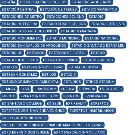
ESPAÑA
ESPECULACIÓN DE SUELOS
ESTACIÓN BAQUEDANO
ESTACIÓN CENTRAL
ESTACIÓN DE TRENES
ESTACIONAMIENTOS
ESTACIONES DE METRO
ESTACIONES DEL AÑO
ESTADIO
ESTADIO DE FLORIDA
ESTADIO ELÍAS FIGUEROA
ESTADIO FUTURISTA
ESTADIO LA GRANJA DE CURICÓ
ESTADIO MARACANÁ
ESTADIO MONUMENTAL
ESTADIO MUNICIPAL
ESTADIO NACIONAL
ESTADIO SAN CARLOS DE APOQUINDO
ESTADIO SANTIAGO BERNABÉU
ESTADIO UC
ESTADIOS
ESTADIOS DE FÚTBOL
ESTADO
ESTADO DE DERECHO
ESTADO DE FLORIDA
ESTADOS UNIDOS
ESTAFAS
ESTAFAS INMOBILIARIAS
ESTALLIDO SOCIAL
ESTEBAN GONZALEZ
ESTILOS
ESTUDIO
ESTUDIO DE IMPACTO AMBIENTAL
ESTUDIOS
ETIHAD STADIUM
ETMDAY
ETSA
EUROMONEY
EUROPA
EURPORA
EV CHARGER
EVENTO
EVENTO INMOBILIARIO
EVENTOS
EVERGRANDE
EX SANTIAGO COLLEGE
EX SEDE
EXP REALTY
EXPERTOS
EXPERTOS CRISIS VIVIENDA EN CHILE
EXPERTOS INMOBILIARIOS
EXPO CONDOMINIOS 2025
EXPO DE OPORTUNIDADES INMOBILIARIA DE PUERTO VARAS
EXPO ENERGÍA SOSTENIBLE
EXPO MERCADO INMOBILIARIO