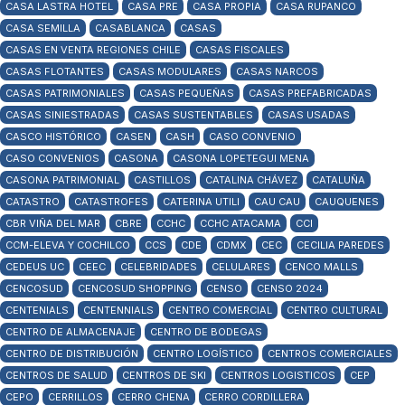
CASA LASTRA HOTEL
CASA PRE
CASA PROPIA
CASA RUPANCO
CASA SEMILLA
CASABLANCA
CASAS
CASAS EN VENTA REGIONES CHILE
CASAS FISCALES
CASAS FLOTANTES
CASAS MODULARES
CASAS NARCOS
CASAS PATRIMONIALES
CASAS PEQUEÑAS
CASAS PREFABRICADAS
CASAS SINIESTRADAS
CASAS SUSTENTABLES
CASAS USADAS
CASCO HISTÓRICO
CASEN
CASH
CASO CONVENIO
CASO CONVENIOS
CASONA
CASONA LOPETEGUI MENA
CASONA PATRIMONIAL
CASTILLOS
CATALINA CHÁVEZ
CATALUÑA
CATASTRO
CATASTROFES
CATERINA UTILI
CAU CAU
CAUQUENES
CBR VIÑA DEL MAR
CBRE
CCHC
CCHC ATACAMA
CCI
CCM-ELEVA Y COCHILCO
CCS
CDE
CDMX
CEC
CECILIA PAREDES
CEDEUS UC
CEEC
CELEBRIDADES
CELULARES
CENCO MALLS
CENCOSUD
CENCOSUD SHOPPING
CENSO
CENSO 2024
CENTENIALS
CENTENNIALS
CENTRO COMERCIAL
CENTRO CULTURAL
CENTRO DE ALMACENAJE
CENTRO DE BODEGAS
CENTRO DE DISTRIBUCIÓN
CENTRO LOGÍSTICO
CENTROS COMERCIALES
CENTROS DE SALUD
CENTROS DE SKI
CENTROS LOGISTICOS
CEP
CEPO
CERRILLOS
CERRO CHENA
CERRO CORDILLERA