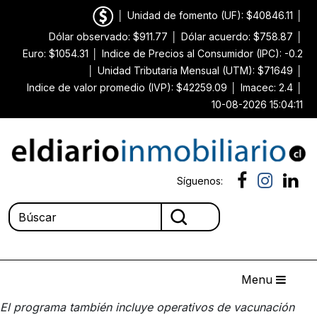
│
Unidad de fomento (UF): $40846.11
│
Dólar observado: $911.77
│
Dólar acuerdo: $758.87
│
Euro: $1054.31
│
Indice de Precios al Consumidor (IPC): -0.2
│
Unidad Tributaria Mensual (UTM): $71649
│
Indice de valor promedio (IVP): $42259.09
│
Imacec: 2.4
│
10-08-2026 15:04:11
Síguenos:
Menu
El programa también incluye operativos de vacunación