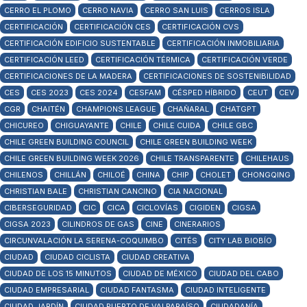
CERRO EL PLOMO
CERRO NAVIA
CERRO SAN LUIS
CERROS ISLA
CERTIFICACIÓN
CERTIFICACIÓN CES
CERTIFICACIÓN CVS
CERTIFICACIÓN EDIFICIO SUSTENTABLE
CERTIFICACIÓN INMOBILIARIA
CERTIFICACIÓN LEED
CERTIFICACIÓN TÉRMICA
CERTIFICACIÓN VERDE
CERTIFICACIONES DE LA MADERA
CERTIFICACIONES DE SOSTENIBILIDAD
CES
CES 2023
CES 2024
CESFAM
CÉSPED HÍBRIDO
CEUT
CEV
CGR
CHAITÉN
CHAMPIONS LEAGUE
CHAÑARAL
CHATGPT
CHICUREO
CHIGUAYANTE
CHILE
CHILE CUIDA
CHILE GBC
CHILE GREEN BUILDING COUNCIL
CHILE GREEN BUILDING WEEK
CHILE GREEN BUILDING WEEK 2026
CHILE TRANSPARENTE
CHILEHAUS
CHILENOS
CHILLÁN
CHILOÉ
CHINA
CHIP
CHOLET
CHONGQING
CHRISTIAN BALE
CHRISTIAN CANCINO
CIA NACIONAL
CIBERSEGURIDAD
CIC
CICA
CICLOVÍAS
CIGIDEN
CIGSA
CIGSA 2023
CILINDROS DE GAS
CINE
CINERARIOS
CIRCUNVALACIÓN LA SERENA-COQUIMBO
CITÉS
CITY LAB BIOBÍO
CIUDAD
CIUDAD CICLISTA
CIUDAD CREATIVA
CIUDAD DE LOS 15 MINUTOS
CIUDAD DE MÉXICO
CIUDAD DEL CABO
CIUDAD EMPRESARIAL
CIUDAD FANTASMA
CIUDAD INTELIGENTE
CIUDAD JARDÍN
CIUDAD PUERTO DE VALPARAÍSO
CIUDADANÍA