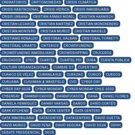
CREMATORIOS
CRIPTOMONEDAS
CRISIS CLIMÁTICA
CRISIS HABITACIONAL
CRISIS HÍDRICA
CRISIS INMOBILIARIA
CRISIS URBANA
CRISTIÁN ARMAS MOREL
CRISTIAN HARNISCH
CRISTIÁN LECAROS
CRISTIÁN MARTÍNEZ
CRISTIÁN MONCKEBERG
CRISTIÁN MONTERO
CRISTIAN MUÑOZ
CRISTIAN WAIDELE
CRISTIANO RONALDO
CRISTÓBAL GALBÁN
CRISTÓBAL TORRETTI
CRISTÓBAL URIARTE
CRITERIOS
CROWDFUNDING
CROWDFUNDING INMOBILIARIO
CROWDSHIPPING
CRUCEROS
CRUZADOS
CTEC
CUARTEL
CUARTEL PDI
CUBA
CUENTA PÚBLICA
CULTURA ORGANIZACIONAL
CUMBRE G7
CUPERTINO
CURACO DE VÉLEZ
CURANILAHUE
CURAZAO
CURICÓ
CURSOS
CURUAMA
CUSHMAN & WAKEFIELD
CVD
CYBER DAY
CYBER DAY 2026
CYBER MONDAY
CYBER MONDAY CHILE 2023
CYBERDAY
DAMINIFICADOS
DAMNIFICADOS
DANA
DANIEL FLORES
DANIELA HENRÍQUEZ
DANNY VARGAS
DAÑOS
DARÍO CORTÉS
DARK KITCHENS
DATA
DATA CENTER
DATA CENTERS
DATA INMOBILIARIA
DATACENTER
DATACENTERS
DAVID GUETTA
DAVID MUÑOZ
DAVID PEÑA
DAVID SEGURA
DAVID SILVA
DDHH
DEBATE PRESIDENCIAL
DECK