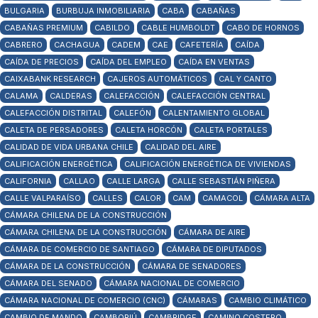
BULGARIA
BURBUJA INMOBILIARIA
CABA
CABAÑAS
CABAÑAS PREMIUM
CABILDO
CABLE HUMBOLDT
CABO DE HORNOS
CABRERO
CACHAGUA
CADEM
CAE
CAFETERÍA
CAÍDA
CAÍDA DE PRECIOS
CAÍDA DEL EMPLEO
CAÍDA EN VENTAS
CAIXABANK RESEARCH
CAJEROS AUTOMÁTICOS
CAL Y CANTO
CALAMA
CALDERAS
CALEFACCIÓN
CALEFACCIÓN CENTRAL
CALEFACCIÓN DISTRITAL
CALEFÓN
CALENTAMIENTO GLOBAL
CALETA DE PERSADORES
CALETA HORCÓN
CALETA PORTALES
CALIDAD DE VIDA URBANA CHILE
CALIDAD DEL AIRE
CALIFICACIÓN ENERGÉTICA
CALIFICACIÓN ENERGÉTICA DE VIVIENDAS
CALIFORNIA
CALLAO
CALLE LARGA
CALLE SEBASTIÁN PIÑERA
CALLE VALPARAÍSO
CALLES
CALOR
CAM
CAMACOL
CÁMARA ALTA
CÁMARA CHILENA DE LA CONSTRUCCIÓN
CÁMARA CHILENA DE LA CONSTRUCCIÓN
CÁMARA DE AIRE
CÁMARA DE COMERCIO DE SANTIAGO
CÁMARA DE DIPUTADOS
CÁMARA DE LA CONSTRUCCIÓN
CÁMARA DE SENADORES
CÁMARA DEL SENADO
CÁMARA NACIONAL DE COMERCIO
CÁMARA NACIONAL DE COMERCIO (CNC)
CÁMARAS
CAMBIO CLIMÁTICO
CAMBIO DE MANDO
CAMBORIÚ
CAMBRIDGE
CAMINO COSTERO