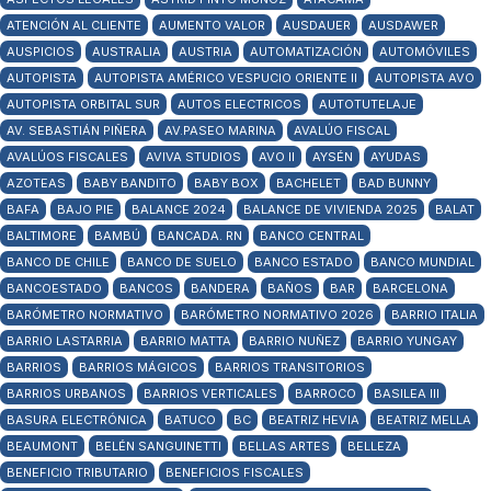
ATENCIÓN AL CLIENTE
AUMENTO VALOR
AUSDAUER
AUSDAWER
AUSPICIOS
AUSTRALIA
AUSTRIA
AUTOMATIZACIÓN
AUTOMÓVILES
AUTOPISTA
AUTOPISTA AMÉRICO VESPUCIO ORIENTE II
AUTOPISTA AVO
AUTOPISTA ORBITAL SUR
AUTOS ELECTRICOS
AUTOTUTELAJE
AV. SEBASTIÁN PIÑERA
AV.PASEO MARINA
AVALÚO FISCAL
AVALÚOS FISCALES
AVIVA STUDIOS
AVO II
AYSÉN
AYUDAS
AZOTEAS
BABY BANDITO
BABY BOX
BACHELET
BAD BUNNY
BAFA
BAJO PIE
BALANCE 2024
BALANCE DE VIVIENDA 2025
BALAT
BALTIMORE
BAMBÚ
BANCADA. RN
BANCO CENTRAL
BANCO DE CHILE
BANCO DE SUELO
BANCO ESTADO
BANCO MUNDIAL
BANCOESTADO
BANCOS
BANDERA
BAÑOS
BAR
BARCELONA
BARÓMETRO NORMATIVO
BARÓMETRO NORMATIVO 2026
BARRIO ITALIA
BARRIO LASTARRIA
BARRIO MATTA
BARRIO NUÑEZ
BARRIO YUNGAY
BARRIOS
BARRIOS MÁGICOS
BARRIOS TRANSITORIOS
BARRIOS URBANOS
BARRIOS VERTICALES
BARROCO
BASILEA III
BASURA ELECTRÓNICA
BATUCO
BC
BEATRIZ HEVIA
BEATRIZ MELLA
BEAUMONT
BELÉN SANGUINETTI
BELLAS ARTES
BELLEZA
BENEFICIO TRIBUTARIO
BENEFICIOS FISCALES