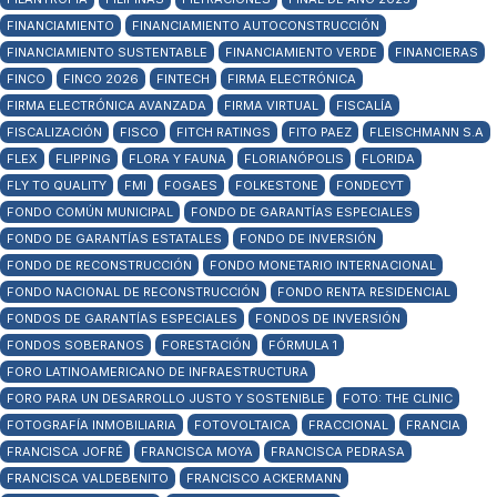
FINANCIAMIENTO
FINANCIAMIENTO AUTOCONSTRUCCIÓN
FINANCIAMIENTO SUSTENTABLE
FINANCIAMIENTO VERDE
FINANCIERAS
FINCO
FINCO 2026
FINTECH
FIRMA ELECTRÓNICA
FIRMA ELECTRÓNICA AVANZADA
FIRMA VIRTUAL
FISCALÍA
FISCALIZACIÓN
FISCO
FITCH RATINGS
FITO PAEZ
FLEISCHMANN S.A
FLEX
FLIPPING
FLORA Y FAUNA
FLORIANÓPOLIS
FLORIDA
FLY TO QUALITY
FMI
FOGAES
FOLKESTONE
FONDECYT
FONDO COMÚN MUNICIPAL
FONDO DE GARANTÍAS ESPECIALES
FONDO DE GARANTÍAS ESTATALES
FONDO DE INVERSIÓN
FONDO DE RECONSTRUCCIÓN
FONDO MONETARIO INTERNACIONAL
FONDO NACIONAL DE RECONSTRUCCIÓN
FONDO RENTA RESIDENCIAL
FONDOS DE GARANTÍAS ESPECIALES
FONDOS DE INVERSIÓN
FONDOS SOBERANOS
FORESTACIÓN
FÓRMULA 1
FORO LATINOAMERICANO DE INFRAESTRUCTURA
FORO PARA UN DESARROLLO JUSTO Y SOSTENIBLE
FOTO: THE CLINIC
FOTOGRAFÍA INMOBILIARIA
FOTOVOLTAICA
FRACCIONAL
FRANCIA
FRANCISCA JOFRÉ
FRANCISCA MOYA
FRANCISCA PEDRASA
FRANCISCA VALDEBENITO
FRANCISCO ACKERMANN