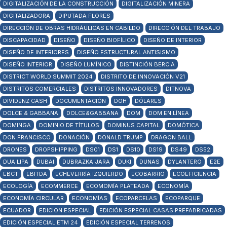
DIGITALIZACIÓN DE LA CONSTRUCCIÓN
DIGITALIZACIÓN MINERA
DIGITALIZADORA
DIPUTADA FLORES
DIRECCIÓN DE OBRAS HIDRÁULICAS EN CABILDO
DIRECCIÓN DEL TRABAJO
DISCAPACIDAD
DISEÑO
DISEÑO BIOFÍLICO
DISEÑO DE INTERIOR
DISEÑO DE INTERIORES
DISEÑO ESTRUCTURAL ANTISISMO
DISEÑO INTERIOR
DISEÑO LUMÍNICO
DISTINCIÓN BERCIA
DISTRICT WORLD SUMMIT 2024
DISTRITO DE INNOVACIÓN V21
DISTRITOS COMERCIALES
DISTRITOS INNOVADORES
DITNOVA
DIVIDENZ CASH
DOCUMENTACIÓN
DOH
DÓLARES
DOLCE & GABBANA
DOLCE&GABBANA
DOM
DOM EN LÍNEA
DOMINGA
DOMINIO DE TÍTULOS
DOMINUS CAPITAL
DOMÓTICA
DON FRANCISCO
DONACIÓN
DONALD TRUMP
DRAGON BALL
DRONES
DROPSHIPPING
DS01
DS1
DS10
DS19
DS49
DS52
DUA LIPA
DUBAI
DUBRAZKA JARA
DUKI
DUNAS
DYLANTERO
E2E
EBCT
EBITDA
ECHEVERRÍA IZQUIERDO
ECOBARRIO
ECOEFICIENCIA
ECOLOGÍA
ECOMMERCE
ECOMOMÍA PLATEADA
ECONOMÍA
ECONOMÍA CIRCULAR
ECONOMÍAS
ECOPARCELAS
ECOPARQUE
ECUADOR
EDICION ESPECIAL
EDICIÓN ESPECIAL CASAS PREFABRICADAS
EDICIÓN ESPECIAL ETM 24
EDICIÓN ESPECIAL TERRENOS