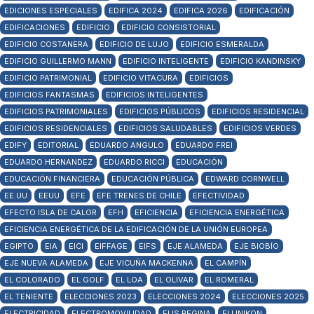
EDICIONES ESPECIALES
EDIFICA 2024
EDIFICA 2026
EDIFICACIÓN
EDIFICACIONES
EDIFICIO
EDIFICIO CONSISTORIAL
EDIFICIO COSTANERA
EDIFICIO DE LUJO
EDIFICIO ESMERALDA
EDIFICIO GUILLERMO MANN
EDIFICIO INTELIGENTE
EDIFICIO KANDINSKY
EDIFICIO PATRIMONIAL
EDIFICIO VITACURA
EDIFICIOS
EDIFICIOS FANTASMAS
EDIFICIOS INTELIGENTES
EDIFICIOS PATRIMONIALES
EDIFICIOS PÚBLICOS
EDIFICIOS RESIDENCIAL
EDIFICIOS RESIDENCIALES
EDIFICIOS SALUDABLES
EDIFICIOS VERDES
EDIFY
EDITORIAL
EDUARDO ANGULO
EDUARDO FREI
EDUARDO HERNANDEZ
EDUARDO RICCI
EDUCACIÓN
EDUCACIÓN FINANCIERA
EDUCACIÓN PÚBLICA
EDWARD CORNWELL
EE.UU
EEUU
EFE
EFE TRENES DE CHILE
EFECTIVIDAD
EFECTO ISLA DE CALOR
EFH
EFICIENCIA
EFICIENCIA ENERGÉTICA
EFICIENCIA ENERGÉTICA DE LA EDIFICACIÓN DE LA UNIÓN EUROPEA
EGIPTO
EIA
EICI
EIFFAGE
EIFS
EJE ALAMEDA
EJE BIOBÍO
EJE NUEVA ALAMEDA
EJE VICUÑA MACKENNA
EL CAMPÍN
EL COLORADO
EL GOLF
EL LOA
EL OLIVAR
EL ROMERAL
EL TENIENTE
ELECCIONES 2023
ELECCIONES 2024
ELECCIONES 2025
ELECTRICIDAD
ELECTROMOVILIDAD
ELIS REGINA
ELLINIKON