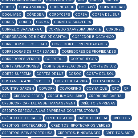
COP30
COPA AMÉRICA
COPENHAGUE
COPIAPÓ
COPROPIEDAD
COQUIMBO
CÓRDOBA
CORDYCEPS
COREA
COREA DEL SUR
CORES
CORFO
CORMA
CORNELIO SAAVEDRA
CORNELIO SAAVEDRA U.
CORNELIO SAAVEDRA URIARTE
CORONEL
CORPORACIÓN DE BIENES DE CAPITAL
CORREDOR BIOCEANICO
CORREDOR DE PROPIEDAD
CORREDOR DE PROPIEDADADES
CORREDORAS DE PROPIEDADES
CORREDORES DE PROPIEDADES
CORREDORES VERDES
CORRETAJE
CORTAFUEGOS
CORTE APELACIONES
CORTE DE APELACIONES
CORTE DE LUZ
CORTE SUPREMA
CORTES DE LUZ
COSOC
COSTA DEL SOL
COSTANERA ANDRÉS BELLO
COSTO DE LA VIDA
COTIZACIONES
COUNTRY GARDEN
COWORK
COWORKING
COYHAIQUE
CPC
CPI
CRE
CREANDO REDES
CRECE INMOBILIARIO
CREDICORP CAPITAL
CREDICORP CAPITAL ASSET MANAGEMENT
CRÉDITO EMPRESAS
CRÉDITO ESPECIAL A LAS EMPRESAS CONSTRUCTORAS
CRÉDITO HIPOTECARIO
CRÉDITO: ATON
CRÉDITO: CEDIDA
CRÉDITOS
CRÉDITOS HIPOTECARIOS
CRÉDITOS HIPOTECARIOS VERDES
CREDITOS: BEIN SPORTS USA
CRÉDITOS: BINSWANGER
CRÉDITOS: MOP