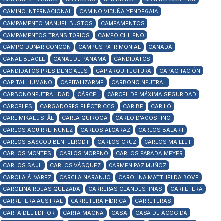
CAMINO INTERNACIONAL
CAMINO VICUÑA YENDEGAIA
CAMPAMENTO MANUEL BUSTOS
CAMPAMENTOS
CAMPAMENTOS TRANSITORIOS
CAMPO CHILENO
CAMPO DUNAR CONCÓN
CAMPUS PATRIMONIAL
CANADÁ
CANAL BEAGLE
CANAL DE PANAMÁ
CANDIDATOS
CANDIDATOS PRESIDENCIALES
CAP ARQUITECTURA
CAPACITACIÓN
CAPITAL HUMANO
CAPITALIZARME
CARBONO NEUTRAL
CARBONONEUTRALIDAD
CÁRCEL
CÁRCEL DE MÁXIMA SEGURIDAD
CÁRCELES
CARGADORES ELÉCTRICOS
CARIBE
CARILÓ
CARL MIKAEL STÅL
CARLA QUIROGA
CARLO D'AGOSTINO
CARLOS AGUIRRE-NUÑEZ
CARLOS ALCARAZ
CARLOS BALART
CARLOS BASCOU BENTJERODT
CARLOS CRUZ
CARLOS MAILLET
CARLOS MONTES
CARLOS MORENO
CARLOS PARADA MEYER
CARLOS SAUL
CARLOS VÁSQUEZ
CARMEN PAZ MUÑOZ
CAROLA ÁLVAREZ
CAROLA NARANJO
CAROLINA MATTHEI DA BOVE
CAROLINA ROJAS QUEZADA
CARRERAS CLANDESTINAS
CARRETERA
CARRETERA AUSTRAL
CARRETERA HÍDRICA
CARRETERAS
CARTA DEL EDITOR
CARTA MAGNA
CASA
CASA DE ACOGIDA