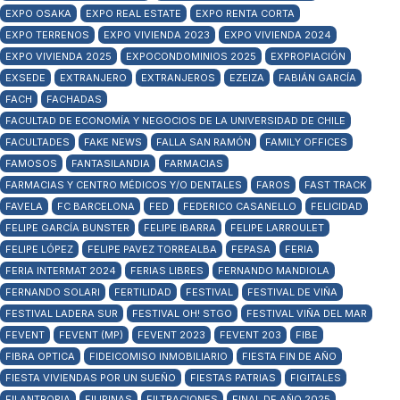
EXPO OSAKA
EXPO REAL ESTATE
EXPO RENTA CORTA
EXPO TERRENOS
EXPO VIVIENDA 2023
EXPO VIVIENDA 2024
EXPO VIVIENDA 2025
EXPOCONDOMINIOS 2025
EXPROPIACIÓN
EXSEDE
EXTRANJERO
EXTRANJEROS
EZEIZA
FABIÁN GARCÍA
FACH
FACHADAS
FACULTAD DE ECONOMÍA Y NEGOCIOS DE LA UNIVERSIDAD DE CHILE
FACULTADES
FAKE NEWS
FALLA SAN RAMÓN
FAMILY OFFICES
FAMOSOS
FANTASILANDIA
FARMACIAS
FARMACIAS Y CENTRO MÉDICOS Y/O DENTALES
FAROS
FAST TRACK
FAVELA
FC BARCELONA
FED
FEDERICO CASANELLO
FELICIDAD
FELIPE GARCÍA BUNSTER
FELIPE IBARRA
FELIPE LARROULET
FELIPE LÓPEZ
FELIPE PAVEZ TORREALBA
FEPASA
FERIA
FERIA INTERMAT 2024
FERIAS LIBRES
FERNANDO MANDIOLA
FERNANDO SOLARI
FERTILIDAD
FESTIVAL
FESTIVAL DE VIÑA
FESTIVAL LADERA SUR
FESTIVAL OH! STGO
FESTIVAL VIÑA DEL MAR
FEVENT
FEVENT (MP)
FEVENT 2023
FEVENT 203
FIBE
FIBRA OPTICA
FIDEICOMISO INMOBILIARIO
FIESTA FIN DE AÑO
FIESTA VIVIENDAS POR UN SUEÑO
FIESTAS PATRIAS
FIGITALES
FILANTROPIA
FILIPINAS
FILTRACIONES
FINAL DE AÑO 2025