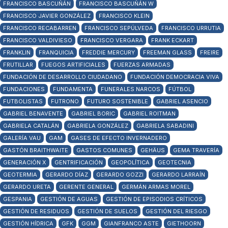
FRANCISCO BASCUÑÁN
FRANCISCO BASCUÑÁN W
FRANCISCO JAVIER GONZÁLEZ
FRANCISCO KLEIN
FRANCISCO RECABARREN
FRANCISCO SEPÚLVEDA
FRANCISCO URRUTIA
FRANCISCO VALDIVIESO
FRANCISCO VERGARA
FRANK ECKART
FRANKLIN
FRANQUICIA
FREDDIE MERCURY
FREEMAN GLASS
FREIRE
FRUTILLAR
FUEGOS ARTIFICIALES
FUERZAS ARMADAS
FUNDACIÓN DE DESARROLLO CIUDADANO
FUNDACIÓN DEMOCRACIA VIVA
FUNDACIONES
FUNDAMENTA
FUNERALES NARCOS
FÚTBOL
FUTBOLISTAS
FUTRONO
FUTURO SOSTENIBLE
GABRIEL ASENCIO
GABRIEL BENAVENTE
GABRIEL BORIC
GABRIEL ROITMAN
GABRIELA CATALÁN
GABRIELA GONZÁLEZ
GABRIELA SABADINI
GALERÍA VAU
GAM
GASES DE EFECTO INVERNADERO
GASTÓN BRAITHWAITE
GASTOS COMUNES
GEHÄUS
GEMA TRAVERÍA
GENERACIÓN X
GENTRIFICACIÓN
GEOPOLÍTICA
GEOTECNIA
GEOTERMIA
GERARDO DÍAZ
GERARDO GOZZI
GERARDO LARRAÍN
GERARDO URETA
GERENTE GENERAL
GERMÁN ARMAS MOREL
GESPANIA
GESTIÓN DE AGUAS
GESTIÓN DE EPISODIOS CRÍTICOS
GESTIÓN DE RESIDUOS
GESTIÓN DE SUELOS
GESTIÓN DEL RIESGO
GESTIÓN HÍDRICA
GFK
GGM
GIANFRANCO ASTE
GIETHOORN