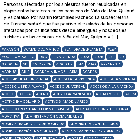
Personas afectadas por los siniestros fueron reubicadas en
alojamientos hoteleros en las comunas de Viña del Mar, Quilpué
y Valparaíso. Por Martín Retamales Pacheco La subsecretaría
de Turismo señaló que fue positivo el traslado de las personas
afectadas por los incendios desde albergues y hospedajes
turísticos en las comunas de Viña del Mar, Quilpué y […]
#APAGÓN
#CAMBIOCLIMÁTICO
#LAHORADELPLANETA
#LEY
#QUIEROMIBARRIO
18/O
1RA VIVIENDA
2023
2025
27F
2D
3.000 UF
3D
3G OFFICE
4.000 UF
8M
A&G
A+ENERGÍA
AARHUS
ABIF
ACADEMIA INMOBILIARIA
ACADES
ACCESIBILIDAD UNIVERSAL
ACCESO A LA VIVIENDA
ACCESO A VIVIENDA
ACCESO LIBRE A PLAYAS
ACCESO UNIVERSAL
ACCESOS A LA VIVIENDA
ACCUC
ACERA
ACERO
ACERO GALVANIZADO
ACERO VERDE
ACHM
ACTIVO INMOBILIARIO
ACTIVOS INMOBILIARIOS
ACUERDO PORTUARIO POR VALPARAÍSO
ACUSACIÓN CONSTITUCIONAL
ADACTIVA
ADMINISTRACIÓN COMUNIDADES
ADMINISTRACIÓN DE CONDOMINIOS
ADMINISTRACIÓN EDIFICIOS
ADMINISTRACIÓN INMOBILIARIA
ADMINISTRACIONES DE EDIFICIOS
ADMINISTRADOR
ADMINITRACIÓN
ADOBE
ADRIÁN JOFRÉ