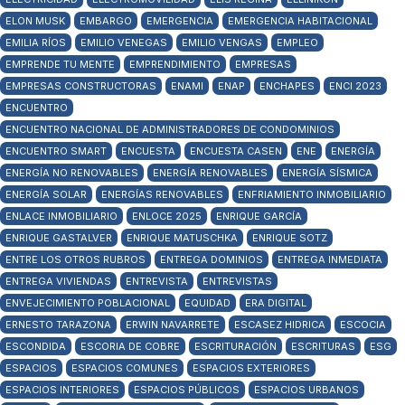
ELON MUSK
EMBARGO
EMERGENCIA
EMERGENCIA HABITACIONAL
EMILIA RÍOS
EMILIO VENEGAS
EMILIO VENGAS
EMPLEO
EMPRENDE TU MENTE
EMPRENDIMIENTO
EMPRESAS
EMPRESAS CONSTRUCTORAS
ENAMI
ENAP
ENCHAPES
ENCI 2023
ENCUENTRO
ENCUENTRO NACIONAL DE ADMINISTRADORES DE CONDOMINIOS
ENCUENTRO SMART
ENCUESTA
ENCUESTA CASEN
ENE
ENERGÍA
ENERGÍA NO RENOVABLES
ENERGÍA RENOVABLES
ENERGÍA SÍSMICA
ENERGÍA SOLAR
ENERGÍAS RENOVABLES
ENFRIAMIENTO INMOBILIARIO
ENLACE INMOBILIARIO
ENLOCE 2025
ENRIQUE GARCÍA
ENRIQUE GASTALVER
ENRIQUE MATUSCHKA
ENRIQUE SOTZ
ENTRE LOS OTROS RUBROS
ENTREGA DOMINIOS
ENTREGA INMEDIATA
ENTREGA VIVIENDAS
ENTREVISTA
ENTREVISTAS
ENVEJECIMIENTO POBLACIONAL
EQUIDAD
ERA DIGITAL
ERNESTO TARAZONA
ERWIN NAVARRETE
ESCASEZ HIDRICA
ESCOCIA
ESCONDIDA
ESCORIA DE COBRE
ESCRITURACIÓN
ESCRITURAS
ESG
ESPACIOS
ESPACIOS COMUNES
ESPACIOS EXTERIORES
ESPACIOS INTERIORES
ESPACIOS PÚBLICOS
ESPACIOS URBANOS