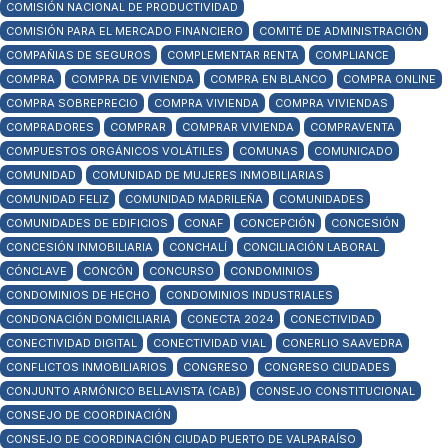
COMISIÓN NACIONAL DE PRODUCTIVIDAD
COMISIÓN PARA EL MERCADO FINANCIERO
COMITÉ DE ADMINISTRACIÓN
COMPAÑIAS DE SEGUROS
COMPLEMENTAR RENTA
COMPLIANCE
COMPRA
COMPRA DE VIVIENDA
COMPRA EN BLANCO
COMPRA ONLINE
COMPRA SOBREPRECIO
COMPRA VIVIENDA
COMPRA VIVIENDAS
COMPRADORES
COMPRAR
COMPRAR VIVIENDA
COMPRAVENTA
COMPUESTOS ORGÁNICOS VOLÁTILES
COMUNAS
COMUNICADO
COMUNIDAD
COMUNIDAD DE MUJERES INMOBILIARIAS
COMUNIDAD FELIZ
COMUNIDAD MADRILEÑA
COMUNIDADES
COMUNIDADES DE EDIFICIOS
CONAF
CONCEPCIÓN
CONCESIÓN
CONCESIÓN INMOBILIARIA
CONCHALÍ
CONCILIACIÓN LABORAL
CÓNCLAVE
CONCÓN
CONCURSO
CONDOMINIOS
CONDOMINIOS DE HECHO
CONDOMINIOS INDUSTRIALES
CONDONACIÓN DOMICILIARIA
CONECTA 2024
CONECTIVIDAD
CONECTIVIDAD DIGITAL
CONECTIVIDAD VIAL
CONERLIO SAAVEDRA
CONFLICTOS INMOBILIARIOS
CONGRESO
CONGRESO CIUDADES
CONJUNTO ARMÓNICO BELLAVISTA (CAB)
CONSEJO CONSTITUCIONAL
CONSEJO DE COORDINACIÓN
CONSEJO DE COORDINACIÓN CIUDAD PUERTO DE VALPARAÍSO