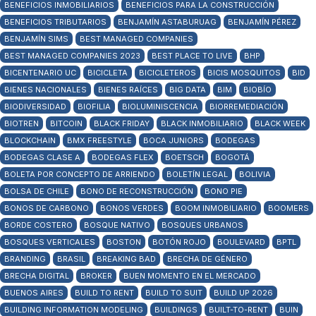
BENEFICIOS INMOBILIARIOS
BENEFICIOS PARA LA CONSTRUCCIÓN
BENEFICIOS TRIBUTARIOS
BENJAMÍN ASTABURUAG
BENJAMÍN PÉREZ
BENJAMÍN SIMS
BEST MANAGED COMPANIES
BEST MANAGED COMPANIES 2023
BEST PLACE TO LIVE
BHP
BICENTENARIO UC
BICICLETA
BICICLETEROS
BICIS MOSQUITOS
BID
BIENES NACIONALES
BIENES RAÍCES
BIG DATA
BIM
BIOBÍO
BIODIVERSIDAD
BIOFILIA
BIOLUMINISCENCIA
BIORREMEDIACIÓN
BIOTREN
BITCOIN
BLACK FRIDAY
BLACK INMOBILIARIO
BLACK WEEK
BLOCKCHAIN
BMX FREESTYLE
BOCA JUNIORS
BODEGAS
BODEGAS CLASE A
BODEGAS FLEX
BOETSCH
BOGOTÁ
BOLETA POR CONCEPTO DE ARRIENDO
BOLETÍN LEGAL
BOLIVIA
BOLSA DE CHILE
BONO DE RECONSTRUCCIÓN
BONO PIE
BONOS DE CARBONO
BONOS VERDES
BOOM INMOBILIARIO
BOOMERS
BORDE COSTERO
BOSQUE NATIVO
BOSQUES URBANOS
BOSQUES VERTICALES
BOSTON
BOTÓN ROJO
BOULEVARD
BPTL
BRANDING
BRASIL
BREAKING BAD
BRECHA DE GÉNERO
BRECHA DIGITAL
BROKER
BUEN MOMENTO EN EL MERCADO
BUENOS AIRES
BUILD TO RENT
BUILD TO SUIT
BUILD UP 2026
BUILDING INFORMATION MODELING
BUILDINGS
BUILT-TO-RENT
BUIN