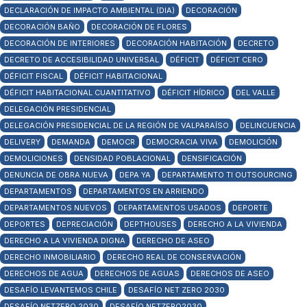
DECLARACIÓN DE IMPACTO AMBIENTAL (DIA)
DECORACIÓN
DECORACIÓN BAÑO
DECORACIÓN DE FLORES
DECORACIÓN DE INTERIORES
DECORACIÓN HABITACIÓN
DECRETO
DECRETO DE ACCESIBILIDAD UNIVERSAL
DÉFICIT
DÉFICIT CERO
DÉFICIT FISCAL
DÉFICIT HABITACIONAL
DÉFICIT HABITACIONAL CUANTITATIVO
DÉFICIT HÍDRICO
DEL VALLE
DELEGACIÓN PRESIDENCIAL
DELEGACIÓN PRESIDENCIAL DE LA REGIÓN DE VALPARAÍSO
DELINCUENCIA
DELIVERY
DEMANDA
DEMOCR
DEMOCRACIA VIVA
DEMOLICIÓN
DEMOLICIONES
DENSIDAD POBLACIONAL
DENSIFICACIÓN
DENUNCIA DE OBRA NUEVA
DEPA YA
DEPARTAMENTO TI OUTSOURCING
DEPARTAMENTOS
DEPARTAMENTOS EN ARRIENDO
DEPARTAMENTOS NUEVOS
DEPARTAMENTOS USADOS
DEPORTE
DEPORTES
DEPRECIACIÓN
DEPTHOUSES
DERECHO A LA VIVIENDA
DERECHO A LA VIVIENDA DIGNA
DERECHO DE ASEO
DERECHO INMOBILIARIO
DERECHO REAL DE CONSERVACIÓN
DERECHOS DE AGUA
DERECHOS DE AGUAS
DERECHOS DE ASEO
DESAFÍO LEVANTEMOS CHILE
DESAFÍO NET ZERO 2030
DESAFÍO NETZERO 2030
DESAFÍO NETZERO2030