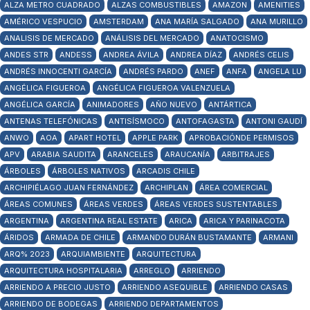
ALZA METRO CUADRADO
ALZAS COMBUSTIBLES
AMAZON
AMENITIES
AMÉRICO VESPUCIO
AMSTERDAM
ANA MARÍA SALGADO
ANA MURILLO
ANALISIS DE MERCADO
ANÁLISIS DEL MERCADO
ANATOCISMO
ANDES STR
ANDESS
ANDREA ÁVILA
ANDREA DÍAZ
ANDRÉS CELIS
ANDRÉS INNOCENTI GARCÍA
ANDRÉS PARDO
ANEF
ANFA
ANGELA LU
ANGÉLICA FIGUEROA
ANGÉLICA FIGUEROA VALENZUELA
ANGÉLICA GARCÍA
ANIMADORES
AÑO NUEVO
ANTÁRTICA
ANTENAS TELEFÓNICAS
ANTISÍSMOCO
ANTOFAGASTA
ANTONI GAUDÍ
ANWO
AOA
APART HOTEL
APPLE PARK
APROBACIÓNDE PERMISOS
APV
ARABIA SAUDITA
ARANCELES
ARAUCANÍA
ARBITRAJES
ÁRBOLES
ÁRBOLES NATIVOS
ARCADIS CHILE
ARCHIPIÉLAGO JUAN FERNÁNDEZ
ARCHIPLAN
ÁREA COMERCIAL
ÁREAS COMUNES
ÁREAS VERDES
ÁREAS VERDES SUSTENTABLES
ARGENTINA
ARGENTINA REAL ESTATE
ARICA
ARICA Y PARINACOTA
ÁRIDOS
ARMADA DE CHILE
ARMANDO DURÁN BUSTAMANTE
ARMANI
ARQ% 2023
ARQUIAMBIENTE
ARQUITECTURA
ARQUITECTURA HOSPITALARIA
ARREGLO
ARRIENDO
ARRIENDO A PRECIO JUSTO
ARRIENDO ASEQUIBLE
ARRIENDO CASAS
ARRIENDO DE BODEGAS
ARRIENDO DEPARTAMENTOS