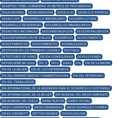
DESAFÍOS TÚNEL SUBMARINO 45 METROS DE PROFUNDIDAD
DESALADORAS
DESALINIZACIÓN
DESALOJO
DESALOJO EXPRESS
DESALOJOS
DESARROLLO INMOBILIARIO
DESARROLLO PAÍS
DESARROLLO RESIDENCIAL
DESARROLLOS INMOBILIARIOS
DESASTRES NATURALES
DESCARBONIZACIÓN
DESCENTRALIZACIÓN
DESCONTAMINACIÓN DE SUELOS
DESEMPLEO
DESESTIMIENTO
DESESTIMIENTOS
DESISTIMIENTOS
DESMALEZADOS
DESTACAN EN LOS PRIMEROS LUGARES
DESTINOS
DETECTORES DE HUMO
DEUDA CONSOLIDADA
DEVOLUCIONES
DEVUELVEME MI CASA
DFL 2
DFL2
DGAC
DIA
DÍA DE LA MADRE
DÍA DE LA MUJER
DÍA DE LOS PATRIMONIOS
DÍA DEL ADMINISTRADOR Y ADMINISTRADORA
DÍA DEL PATRIMONIO
DÍA DEL TRABAJADOR
DÍA INTERNACIONAL DE LA INGENIERÍA PARA EL DESARROLLO SOSTENIBLE
DÍA INTERNACIONAL DE LA MUJER
DÍA MUNDIAL DEL MEDIO AMBIENTE
DÍA MUNDIAL DEL SUELO
DIANE KEATON
DIARIO OFICIAL
DIEGO CARPENTIER
DIEGO HERNÁNDEZ
DIEGO RODRÍGUEZ CORREA
DIEGO SIMONETTI
DIETTER RAHMER
DIGITALIZACIÓN