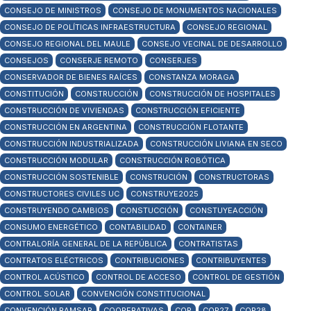
CONSEJO DE MINISTROS
CONSEJO DE MONUMENTOS NACIONALES
CONSEJO DE POLÍTICAS INFRAESTRUCTURA
CONSEJO REGIONAL
CONSEJO REGIONAL DEL MAULE
CONSEJO VECINAL DE DESARROLLO
CONSEJOS
CONSERJE REMOTO
CONSERJES
CONSERVADOR DE BIENES RAÍCES
CONSTANZA MORAGA
CONSTITUCIÓN
CONSTRUCCIÓN
CONSTRUCCIÓN DE HOSPITALES
CONSTRUCCIÓN DE VIVIENDAS
CONSTRUCCIÓN EFICIENTE
CONSTRUCCIÓN EN ARGENTINA
CONSTRUCCIÓN FLOTANTE
CONSTRUCCIÓN INDUSTRIALIZADA
CONSTRUCCIÓN LIVIANA EN SECO
CONSTRUCCIÓN MODULAR
CONSTRUCCIÓN ROBÓTICA
CONSTRUCCIÓN SOSTENIBLE
CONSTRUCIÓN
CONSTRUCTORAS
CONSTRUCTORES CIVILES UC
CONSTRUYE2025
CONSTRUYENDO CAMBIOS
CONSTUCCIÓN
CONSTUYEACCIÓN
CONSUMO ENERGÉTICO
CONTABILIDAD
CONTAINER
CONTRALORÍA GENERAL DE LA REPÚBLICA
CONTRATISTAS
CONTRATOS ELÉCTRICOS
CONTRIBUCIONES
CONTRIBUYENTES
CONTROL ACÚSTICO
CONTROL DE ACCESO
CONTROL DE GESTIÓN
CONTROL SOLAR
CONVENCIÓN CONSTITUCIONAL
CONVENCIÓN RAMSAR
COOPERATIVAS
COP
COP27
COP28