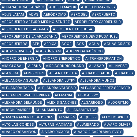
ADUANA DE VALPARAÍSO
ADULTO MAYOR
ADULTOS MAYORES
ADUS LATAM
ADVS
AERÓDROMO
AEROGEL
AEROPUERTO
AEROPUERTO ARTURO MERINO BENÍTEZ
AEROPUERTO CARRIEL SUR
AEROPUERTO DE BARAJAS
AEROPUERTO DE DUBAI
AEROPUERTO DE LA ARAUCANÍA
AEROPUERTO NUEVO PUDAHUEL
AEROPUERTOS
AFP
ÁFRICA
AGOP
AGS
AGUA
AGUAS GRISES
AGUAS RURALES
AGUSTÍN RIANI
AHORRO ACADÉMICO
AHORRO DE ENERGÍA
AHORRO ENERGÉTICO
AI TRANSFORMATION
AIM GLOBAL
AIRBNB
AIRE ACONDICIONADO
AL ASAD
AL-INVEST
ALAMEDA
ALBERGUES
ALBERTO BEITIA
ALCALDE JADUE
ALCALDES
ALEJANDRA AGUILAR
ALEJANDRA LUTFY
ALEJANDRA MUÑOZ
ALEJANDRA TAPIA
ALEJANDRA VALDÉS R
ALEJANDRO PEREZ SPENCER
ALEJANDRO WAHL HERRERA
ALEMANIA
ALEX ALEVY
ALEXANDRA BELAÚNDE
ALEXIS SÁNCHEZ
ALGARROBO
ALGORITMO
ALISON RAMÍREZ
ALLANAMIENTO
ALLANAMIENTOS
ALMACENAMIENTO DE BIENES
ALMADÉN
ALQUILER
ALTO HOSPICIO
ALTO LAS CONDES
ALTURAS MÁXIMAS
ALUMBRADO
ÁLVARO OLIVER
ÁLVARO OSSANDÓN
ÁLVARO RICARDI
ALVARO RICARDI MAC-EVOY