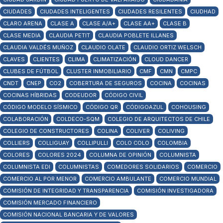
CIUDADES
CIUDADES INTELIGENTES
CIUDADES RESILENTES
CIUDHAD
CLARO ARENA
CLASE A
CLASE A/A+
CLASE AA+
CLASE B
CLASE MEDIA
CLAUDIA PETIT
CLAUDIA POBLETE ILLANES
CLAUDIA VALDÉS MUÑOZ
CLAUDIO OLATE
CLAUDIO ORTIZ WELSCH
CLAVES
CLIENTES
CLIMA
CLIMATIZACIÓN
CLOUD DANCER
CLUBES DE FÚTBOL
CLUSTER INMOBILIARIO
CMF
CMN
CMPC
CNDT
CNEP
CO2
COBERTURA DE SEGUROS
COCINA
COCINAS
COCINAS HÍBRIDAS
CODEUDOR
CÓDIGO CIVIL
CÓDIGO MODELO SÍSMICO
CÓDIGO QR
CÓDIGOAZUL
COHOUSING
COLABORACIÓN
COLDECO-SQM
COLEGIO DE ARQUITECTOS DE CHILE
COLEGIO DE CONSTRUCTORES
COLINA
COLIVER
COLIVING
COLLIERS
COLLIGUAY
COLLIPULLI
COLO COLO
COLOMBIA
COLORES
COLORES 2024
COLUMNA DE OPINIÓN
COLUMNISTA
COLUMNISTA EDI
COLUMNISTAS
COMEDORES SOLIDARIOS
COMERCIO
COMERCIO AL POR MENOR
COMERCIO AMBULANTE
COMERCIO MUNDIAL
COMISIÓN DE INTEGRIDAD Y TRANSPARENCIA
COMISIÓN INVESTIGADORA
COMISIÓN MERCADO FINANCIERO
COMISIÓN NACIONAL BANCARIA Y DE VALORES