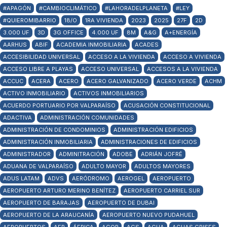
#APAGÓN
#CAMBIOCLIMÁTICO
#LAHORADELPLANETA
#LEY
#QUIEROMIBARRIO
18/O
1RA VIVIENDA
2023
2025
27F
2D
3.000 UF
3D
3G OFFICE
4.000 UF
8M
A&G
A+ENERGÍA
AARHUS
ABIF
ACADEMIA INMOBILIARIA
ACADES
ACCESIBILIDAD UNIVERSAL
ACCESO A LA VIVIENDA
ACCESO A VIVIENDA
ACCESO LIBRE A PLAYAS
ACCESO UNIVERSAL
ACCESOS A LA VIVIENDA
ACCUC
ACERA
ACERO
ACERO GALVANIZADO
ACERO VERDE
ACHM
ACTIVO INMOBILIARIO
ACTIVOS INMOBILIARIOS
ACUERDO PORTUARIO POR VALPARAÍSO
ACUSACIÓN CONSTITUCIONAL
ADACTIVA
ADMINISTRACIÓN COMUNIDADES
ADMINISTRACIÓN DE CONDOMINIOS
ADMINISTRACIÓN EDIFICIOS
ADMINISTRACIÓN INMOBILIARIA
ADMINISTRACIONES DE EDIFICIOS
ADMINISTRADOR
ADMINITRACIÓN
ADOBE
ADRIÁN JOFRÉ
ADUANA DE VALPARAÍSO
ADULTO MAYOR
ADULTOS MAYORES
ADUS LATAM
ADVS
AERÓDROMO
AEROGEL
AEROPUERTO
AEROPUERTO ARTURO MERINO BENÍTEZ
AEROPUERTO CARRIEL SUR
AEROPUERTO DE BARAJAS
AEROPUERTO DE DUBAI
AEROPUERTO DE LA ARAUCANÍA
AEROPUERTO NUEVO PUDAHUEL