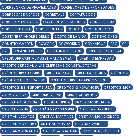
CORREDOR DE PROPIEDAD
CORREDOR DE PROPIEDADADES
CORREDORAS DE PROPIEDADES
CORREDORES DE PROPIEDADES
CORREDORES VERDES
CORRETAJE
CORTAFUEGOS
CORTE APELACIONES
CORTE DE APELACIONES
CORTE DE LUZ
CORTE SUPREMA
CORTES DE LUZ
COSOC
COSTA DEL SOL
COSTANERA ANDRÉS BELLO
COSTO DE LA VIDA
COTIZACIONES
COUNTRY GARDEN
COWORK
COWORKING
COYHAIQUE
CPC
CPI
CRE
CREANDO REDES
CRECE INMOBILIARIO
CREDICORP CAPITAL
CREDICORP CAPITAL ASSET MANAGEMENT
CRÉDITO EMPRESAS
CRÉDITO ESPECIAL A LAS EMPRESAS CONSTRUCTORAS
CRÉDITO HIPOTECARIO
CRÉDITO: ATON
CRÉDITO: CEDIDA
CRÉDITOS
CRÉDITOS HIPOTECARIOS
CRÉDITOS HIPOTECARIOS VERDES
CREDITOS: BEIN SPORTS USA
CRÉDITOS: BINSWANGER
CRÉDITOS: MOP
CREMATORIOS
CRIPTOMONEDAS
CRISIS CLIMÁTICA
CRISIS HABITACIONAL
CRISIS HÍDRICA
CRISIS INMOBILIARIA
CRISIS URBANA
CRISTIÁN ARMAS MOREL
CRISTIAN HARNISCH
CRISTIÁN LECAROS
CRISTIÁN MARTÍNEZ
CRISTIÁN MONCKEBERG
CRISTIÁN MONTERO
CRISTIAN MUÑOZ
CRISTIAN WAIDELE
CRISTIANO RONALDO
CRISTÓBAL GALBÁN
CRISTÓBAL TORRETTI