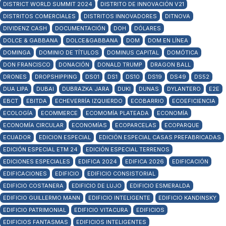
DISTRICT WORLD SUMMIT 2024
DISTRITO DE INNOVACIÓN V21
DISTRITOS COMERCIALES
DISTRITOS INNOVADORES
DITNOVA
DIVIDENZ CASH
DOCUMENTACIÓN
DOH
DÓLARES
DOLCE & GABBANA
DOLCE&GABBANA
DOM
DOM EN LÍNEA
DOMINGA
DOMINIO DE TÍTULOS
DOMINUS CAPITAL
DOMÓTICA
DON FRANCISCO
DONACIÓN
DONALD TRUMP
DRAGON BALL
DRONES
DROPSHIPPING
DS01
DS1
DS10
DS19
DS49
DS52
DUA LIPA
DUBAI
DUBRAZKA JARA
DUKI
DUNAS
DYLANTERO
E2E
EBCT
EBITDA
ECHEVERRÍA IZQUIERDO
ECOBARRIO
ECOEFICIENCIA
ECOLOGÍA
ECOMMERCE
ECOMOMÍA PLATEADA
ECONOMÍA
ECONOMÍA CIRCULAR
ECONOMÍAS
ECOPARCELAS
ECOPARQUE
ECUADOR
EDICION ESPECIAL
EDICIÓN ESPECIAL CASAS PREFABRICADAS
EDICIÓN ESPECIAL ETM 24
EDICIÓN ESPECIAL TERRENOS
EDICIONES ESPECIALES
EDIFICA 2024
EDIFICA 2026
EDIFICACIÓN
EDIFICACIONES
EDIFICIO
EDIFICIO CONSISTORIAL
EDIFICIO COSTANERA
EDIFICIO DE LUJO
EDIFICIO ESMERALDA
EDIFICIO GUILLERMO MANN
EDIFICIO INTELIGENTE
EDIFICIO KANDINSKY
EDIFICIO PATRIMONIAL
EDIFICIO VITACURA
EDIFICIOS
EDIFICIOS FANTASMAS
EDIFICIOS INTELIGENTES