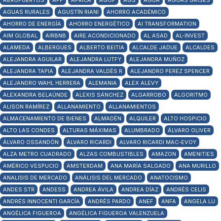
AEROPUERTOS
AFP
ÁFRICA
AGOP
AGS
AGUA
AGUAS GRISES
AGUAS RURALES
AGUSTÍN RIANI
AHORRO ACADÉMICO
AHORRO DE ENERGÍA
AHORRO ENERGÉTICO
AI TRANSFORMATION
AIM GLOBAL
AIRBNB
AIRE ACONDICIONADO
AL ASAD
AL-INVEST
ALAMEDA
ALBERGUES
ALBERTO BEITIA
ALCALDE JADUE
ALCALDES
ALEJANDRA AGUILAR
ALEJANDRA LUTFY
ALEJANDRA MUÑOZ
ALEJANDRA TAPIA
ALEJANDRA VALDÉS R
ALEJANDRO PEREZ SPENCER
ALEJANDRO WAHL HERRERA
ALEMANIA
ALEX ALEVY
ALEXANDRA BELAÚNDE
ALEXIS SÁNCHEZ
ALGARROBO
ALGORITMO
ALISON RAMÍREZ
ALLANAMIENTO
ALLANAMIENTOS
ALMACENAMIENTO DE BIENES
ALMADÉN
ALQUILER
ALTO HOSPICIO
ALTO LAS CONDES
ALTURAS MÁXIMAS
ALUMBRADO
ÁLVARO OLIVER
ÁLVARO OSSANDÓN
ÁLVARO RICARDI
ALVARO RICARDI MAC-EVOY
ALZA METRO CUADRADO
ALZAS COMBUSTIBLES
AMAZON
AMENITIES
AMÉRICO VESPUCIO
AMSTERDAM
ANA MARÍA SALGADO
ANA MURILLO
ANALISIS DE MERCADO
ANÁLISIS DEL MERCADO
ANATOCISMO
ANDES STR
ANDESS
ANDREA ÁVILA
ANDREA DÍAZ
ANDRÉS CELIS
ANDRÉS INNOCENTI GARCÍA
ANDRÉS PARDO
ANEF
ANFA
ANGELA LU
ANGÉLICA FIGUEROA
ANGÉLICA FIGUEROA VALENZUELA