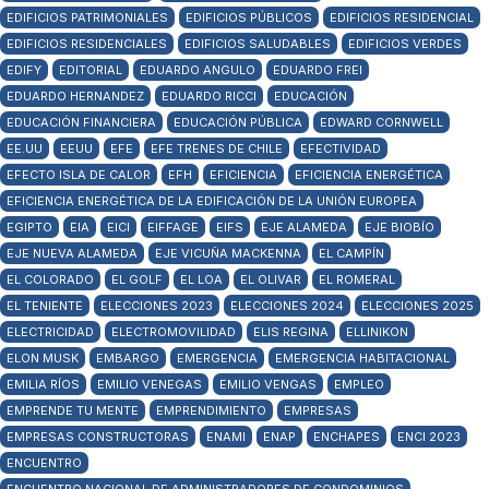
EDIFICIOS PATRIMONIALES
EDIFICIOS PÚBLICOS
EDIFICIOS RESIDENCIAL
EDIFICIOS RESIDENCIALES
EDIFICIOS SALUDABLES
EDIFICIOS VERDES
EDIFY
EDITORIAL
EDUARDO ANGULO
EDUARDO FREI
EDUARDO HERNANDEZ
EDUARDO RICCI
EDUCACIÓN
EDUCACIÓN FINANCIERA
EDUCACIÓN PÚBLICA
EDWARD CORNWELL
EE.UU
EEUU
EFE
EFE TRENES DE CHILE
EFECTIVIDAD
EFECTO ISLA DE CALOR
EFH
EFICIENCIA
EFICIENCIA ENERGÉTICA
EFICIENCIA ENERGÉTICA DE LA EDIFICACIÓN DE LA UNIÓN EUROPEA
EGIPTO
EIA
EICI
EIFFAGE
EIFS
EJE ALAMEDA
EJE BIOBÍO
EJE NUEVA ALAMEDA
EJE VICUÑA MACKENNA
EL CAMPÍN
EL COLORADO
EL GOLF
EL LOA
EL OLIVAR
EL ROMERAL
EL TENIENTE
ELECCIONES 2023
ELECCIONES 2024
ELECCIONES 2025
ELECTRICIDAD
ELECTROMOVILIDAD
ELIS REGINA
ELLINIKON
ELON MUSK
EMBARGO
EMERGENCIA
EMERGENCIA HABITACIONAL
EMILIA RÍOS
EMILIO VENEGAS
EMILIO VENGAS
EMPLEO
EMPRENDE TU MENTE
EMPRENDIMIENTO
EMPRESAS
EMPRESAS CONSTRUCTORAS
ENAMI
ENAP
ENCHAPES
ENCI 2023
ENCUENTRO