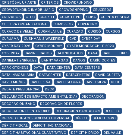
CRISTÓBAL URIARTE
CRITERIOS
CROWDFUNDING
CROWDFUNDING INMOBILIARIO
CROWDSHIPPING
CRUCEROS
CRUZADOS
CTEC
CUARTEL
CUARTEL PDI
CUBA
CUENTA PÚBLICA
CULTURA ORGANIZACIONAL
CUMBRE G7
CUPERTINO
CURACO DE VÉLEZ
CURANILAHUE
CURAZAO
CURICÓ
CURSOS
CURUAMA
CUSHMAN & WAKEFIELD
CVD
CYBER DAY
CYBER DAY 2026
CYBER MONDAY
CYBER MONDAY CHILE 2023
CYBERDAY
DAMINIFICADOS
DAMNIFICADOS
DANA
DANIEL FLORES
DANIELA HENRÍQUEZ
DANNY VARGAS
DAÑOS
DARÍO CORTÉS
DARK KITCHENS
DATA
DATA CENTER
DATA CENTERS
DATA INMOBILIARIA
DATACENTER
DATACENTERS
DAVID GUETTA
DAVID MUÑOZ
DAVID PEÑA
DAVID SEGURA
DAVID SILVA
DDHH
DEBATE PRESIDENCIAL
DECK
DECLARACIÓN DE IMPACTO AMBIENTAL (DIA)
DECORACIÓN
DECORACIÓN BAÑO
DECORACIÓN DE FLORES
DECORACIÓN DE INTERIORES
DECORACIÓN HABITACIÓN
DECRETO
DECRETO DE ACCESIBILIDAD UNIVERSAL
DÉFICIT
DÉFICIT CERO
DÉFICIT FISCAL
DÉFICIT HABITACIONAL
DÉFICIT HABITACIONAL CUANTITATIVO
DÉFICIT HÍDRICO
DEL VALLE