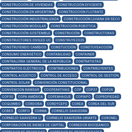
CONSTRUCCIÓN DE VIVIENDAS
CONSTRUCCIÓN EFICIENTE
CONSTRUCCIÓN EN ARGENTINA
CONSTRUCCIÓN FLOTANTE
CONSTRUCCIÓN INDUSTRIALIZADA
CONSTRUCCIÓN LIVIANA EN SECO
CONSTRUCCIÓN MODULAR
CONSTRUCCIÓN ROBÓTICA
CONSTRUCCIÓN SOSTENIBLE
CONSTRUCIÓN
CONSTRUCTORAS
CONSTRUCTORES CIVILES UC
CONSTRUYE2025
CONSTRUYENDO CAMBIOS
CONSTUCCIÓN
CONSTUYEACCIÓN
CONSUMO ENERGÉTICO
CONTABILIDAD
CONTAINER
CONTRALORÍA GENERAL DE LA REPÚBLICA
CONTRATISTAS
CONTRATOS ELÉCTRICOS
CONTRIBUCIONES
CONTRIBUYENTES
CONTROL ACÚSTICO
CONTROL DE ACCESO
CONTROL DE GESTIÓN
CONTROL SOLAR
CONVENCIÓN CONSTITUCIONAL
CONVENCIÓN RAMSAR
COOPERATIVAS
COP
COP27
COP28
COP30
COPA AMÉRICA
COPENHAGUE
COPIAPÓ
COPROPIEDAD
COQUIMBO
CÓRDOBA
CORDYCEPS
COREA
COREA DEL SUR
CORES
CORFO
CORMA
CORNELIO SAAVEDRA
CORNELIO SAAVEDRA U.
CORNELIO SAAVEDRA URIARTE
CORONEL
CORPORACIÓN DE BIENES DE CAPITAL
CORREDOR BIOCEANICO