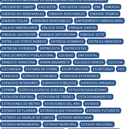
ENCUENTRO NACIONAL DE ADMINISTRADORES DE CONDOMINIOS
ENCUENTRO SMART
ENCUESTA
ENCUESTA CASEN
ENE
ENERGÍA
ENERGÍA NO RENOVABLES
ENERGÍA RENOVABLES
ENERGÍA SÍSMICA
ENERGÍA SOLAR
ENERGÍAS RENOVABLES
ENFRIAMIENTO INMOBILIARIO
ENLACE INMOBILIARIO
ENLOCE 2025
ENRIQUE GARCÍA
ENRIQUE GASTALVER
ENRIQUE MATUSCHKA
ENRIQUE SOTZ
ENTRE LOS OTROS RUBROS
ENTREGA DOMINIOS
ENTREGA INMEDIATA
ENTREGA VIVIENDAS
ENTREVISTA
ENTREVISTAS
ENVEJECIMIENTO POBLACIONAL
EQUIDAD
ERA DIGITAL
ERNESTO TARAZONA
ERWIN NAVARRETE
ESCASEZ HIDRICA
ESCOCIA
ESCONDIDA
ESCORIA DE COBRE
ESCRITURACIÓN
ESCRITURAS
ESG
ESPACIOS
ESPACIOS COMUNES
ESPACIOS EXTERIORES
ESPACIOS INTERIORES
ESPACIOS PÚBLICOS
ESPACIOS URBANOS
ESPAÑA
ESPECULACIÓN DE SUELOS
ESTACIÓN BAQUEDANO
ESTACIÓN CENTRAL
ESTACIÓN DE TRENES
ESTACIONAMIENTOS
ESTACIONES DE METRO
ESTACIONES DEL AÑO
ESTADIO
ESTADIO DE FLORIDA
ESTADIO ELÍAS FIGUEROA
ESTADIO FUTURISTA
ESTADIO LA GRANJA DE CURICÓ
ESTADIO MARACANÁ
ESTADIO MONUMENTAL
ESTADIO MUNICIPAL
ESTADIO NACIONAL