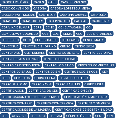
CASCO HISTÓRICO
CASEN
CASH
CASO CONVENIO
CASO CONVENIOS
CASONA
CASONA LOPETEGUI MENA
CASONA PATRIMONIAL
CASTILLOS
CATALINA CHÁVEZ
CATALUÑA
CATASTRO
CATASTROFES
CATERINA UTILI
CAU CAU
CAUQUENES
CBR VIÑA DEL MAR
CBRE
CCHC
CCHC ATACAMA
CCI
CCM-ELEVA Y COCHILCO
CCS
CDE
CDMX
CEC
CECILIA PAREDES
CEDEUS UC
CEEC
CELEBRIDADES
CELULARES
CENCO MALLS
CENCOSUD
CENCOSUD SHOPPING
CENSO
CENSO 2024
CENTENIALS
CENTENNIALS
CENTRO COMERCIAL
CENTRO CULTURAL
CENTRO DE ALMACENAJE
CENTRO DE BODEGAS
CENTRO DE DISTRIBUCIÓN
CENTRO LOGÍSTICO
CENTROS COMERCIALES
CENTROS DE SALUD
CENTROS DE SKI
CENTROS LOGISTICOS
CEP
CEPO
CERRILLOS
CERRO CHENA
CERRO CORDILLERA
CERRO EL PLOMO
CERRO NAVIA
CERRO SAN LUIS
CERROS ISLA
CERTIFICACIÓN
CERTIFICACIÓN CES
CERTIFICACIÓN CVS
CERTIFICACIÓN EDIFICIO SUSTENTABLE
CERTIFICACIÓN INMOBILIARIA
CERTIFICACIÓN LEED
CERTIFICACIÓN TÉRMICA
CERTIFICACIÓN VERDE
CERTIFICACIONES DE LA MADERA
CERTIFICACIONES DE SOSTENIBILIDAD
CES
CES 2023
CES 2024
CESFAM
CÉSPED HÍBRIDO
CEUT
CEV