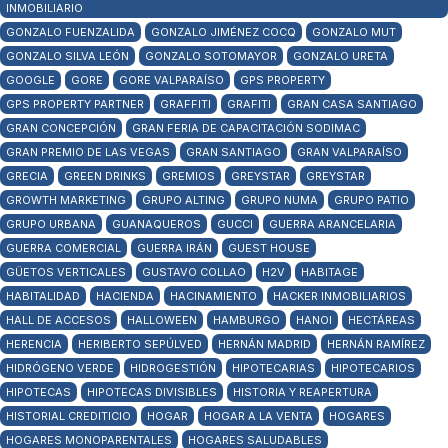
INMOBILIARIO
GONZALO FUENZALIDA
GONZALO JIMÉNEZ COCQ
GONZALO MUT
GONZALO SILVA LEÓN
GONZALO SOTOMAYOR
GONZALO URETA
GOOGLE
GORE
GORE VALPARAÍSO
GPS PROPERTY
GPS PROPERTY PARTNER
GRAFFITI
GRAFITI
GRAN CASA SANTIAGO
GRAN CONCEPCIÓN
GRAN FERIA DE CAPACITACIÓN SODIMAC
GRAN PREMIO DE LAS VEGAS
GRAN SANTIAGO
GRAN VALPARAÍSO
GRECIA
GREEN DRINKS
GREMIOS
GREYSTAR
GREYSTAR
GROWTH MARKETING
GRUPO ALTING
GRUPO NUMA
GRUPO PATIO
GRUPO URBANA
GUANAQUEROS
GUCCI
GUERRA ARANCELARIA
GUERRA COMERCIAL
GUERRA IRÁN
GUEST HOUSE
GÜETOS VERTICALES
GUSTAVO COLLAO
H2V
HABITAGE
HABITALIDAD
HACIENDA
HACINAMIENTO
HACKER INMOBILIARIOS
HALL DE ACCESOS
HALLOWEEN
HAMBURGO
HANOI
HECTÁREAS
HERENCIA
HERIBERTO SEPÚLVED
HERNÁN MADRID
HERNÁN RAMÍREZ
HIDRÓGENO VERDE
HIDROGESTIÓN
HIPOTECARIAS
HIPOTECARIOS
HIPOTECAS
HIPOTECAS DIVISIBLES
HISTORIA Y REAPERTURA
HISTORIAL CREDITICIO
HOGAR
HOGAR A LA VENTA
HOGARES
HOGARES MONOPARENTALES
HOGARES SALUDABLES