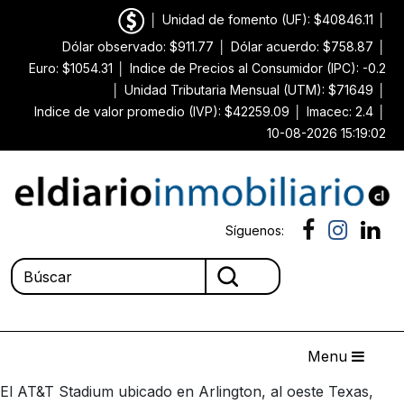
│
Unidad de fomento (UF): $40846.11
│
Dólar observado: $911.77
│
Dólar acuerdo: $758.87
│
Euro: $1054.31
│
Indice de Precios al Consumidor (IPC): -0.2
│
Unidad Tributaria Mensual (UTM): $71649
│
Indice de valor promedio (IVP): $42259.09
│
Imacec: 2.4
│
10-08-2026 15:19:02
Síguenos:
Menu
El AT&T Stadium ubicado en Arlington, al oeste Texas,