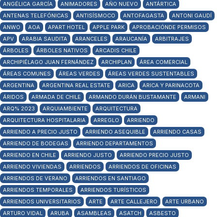
ANGÉLICA GARCÍA
ANIMADORES
AÑO NUEVO
ANTÁRTICA
ANTENAS TELEFÓNICAS
ANTISÍSMOCO
ANTOFAGASTA
ANTONI GAUDÍ
ANWO
AOA
APART HOTEL
APPLE PARK
APROBACIÓNDE PERMISOS
APV
ARABIA SAUDITA
ARANCELES
ARAUCANÍA
ARBITRAJES
ÁRBOLES
ÁRBOLES NATIVOS
ARCADIS CHILE
ARCHIPIÉLAGO JUAN FERNÁNDEZ
ARCHIPLAN
ÁREA COMERCIAL
ÁREAS COMUNES
ÁREAS VERDES
ÁREAS VERDES SUSTENTABLES
ARGENTINA
ARGENTINA REAL ESTATE
ARICA
ARICA Y PARINACOTA
ÁRIDOS
ARMADA DE CHILE
ARMANDO DURÁN BUSTAMANTE
ARMANI
ARQ% 2023
ARQUIAMBIENTE
ARQUITECTURA
ARQUITECTURA HOSPITALARIA
ARREGLO
ARRIENDO
ARRIENDO A PRECIO JUSTO
ARRIENDO ASEQUIBLE
ARRIENDO CASAS
ARRIENDO DE BODEGAS
ARRIENDO DEPARTAMENTOS
ARRIENDO EN CHILE
ARRIENDO JUSTO
ARRIENDO PRECIO JUSTO
ARRIENDO VIVIENDAS
ARRIENDOS
ARRIENDOS DE OFICINAS
ARRIENDOS DE VERANO
ARRIENDOS EN SANTIAGO
ARRIENDOS TEMPORALES
ARRIENDOS TURÍSTICOS
ARRIENDOS UNIVERSITARIOS
ARTE
ARTE CALLEJERO
ARTE URBANO
ARTURO VIDAL
ARUBA
ASAMBLEAS
ASATCH
ASBESTO