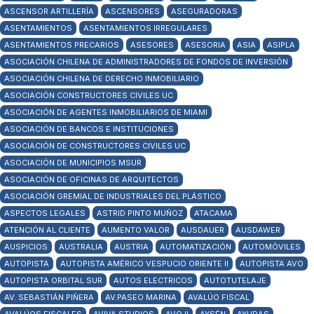
ASCENSOR ARTILLERÍA
ASCENSORES
ASEGURADORAS
ASENTAMIENTOS
ASENTAMIENTOS IRREGULARES
ASENTAMIENTOS PRECARIOS
ASESORES
ASESORIA
ASIA
ASIPLA
ASOCIACIÓN CHILENA DE ADMINISTRADORES DE FONDOS DE INVERSIÓN
ASOCIACIÓN CHILENA DE DERECHO INMOBILIARIO
ASOCIACIÓN CONSTRUCTORES CIVILES UC
ASOCIACIÓN DE AGENTES INMOBILIARIOS DE MIAMI
ASOCIACIÓN DE BANCOS E INSTITUCIONES
ASOCIACIÓN DE CONSTRUCTORES CIVILES UC
ASOCIACIÓN DE MUNICIPIOS MSUR
ASOCIACIÓN DE OFICINAS DE ARQUITECTOS
ASOCIACIÓN GREMIAL DE INDUSTRIALES DEL PLÁSTICO
ASPECTOS LEGALES
ASTRID PINTO MUÑOZ
ATACAMA
ATENCIÓN AL CLIENTE
AUMENTO VALOR
AUSDAUER
AUSDAWER
AUSPICIOS
AUSTRALIA
AUSTRIA
AUTOMATIZACIÓN
AUTOMÓVILES
AUTOPISTA
AUTOPISTA AMÉRICO VESPUCIO ORIENTE II
AUTOPISTA AVO
AUTOPISTA ORBITAL SUR
AUTOS ELECTRICOS
AUTOTUTELAJE
AV. SEBASTIÁN PIÑERA
AV.PASEO MARINA
AVALÚO FISCAL