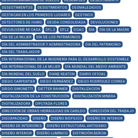
DESCONTAMINACIÓN DE SUELOS
DESEMPLEO
DESESTIMIENTO
DESESTIMIENTOS
DESISTIMIENTOS
DESMALEZADOS
DESTACAN EN LOS PRIMEROS LUGARES
DESTINOS
DETECTORES DE HUMO
DEUDA CONSOLIDADA
DEVOLUCIONES
DEVUELVEME MI CASA
DFL 2
DFL2
DGAC
DIA
DÍA DE LA MADRE
DÍA DE LA MUJER
DÍA DE LOS PATRIMONIOS
DÍA DEL ADMINISTRADOR Y ADMINISTRADORA
DÍA DEL PATRIMONIO
DÍA DEL TRABAJADOR
DÍA INTERNACIONAL DE LA INGENIERÍA PARA EL DESARROLLO SOSTENIBLE
DÍA INTERNACIONAL DE LA MUJER
DÍA MUNDIAL DEL MEDIO AMBIENTE
DÍA MUNDIAL DEL SUELO
DIANE KEATON
DIARIO OFICIAL
DIEGO CARPENTIER
DIEGO HERNÁNDEZ
DIEGO RODRÍGUEZ CORREA
DIEGO SIMONETTI
DIETTER RAHMER
DIGITALIZACIÓN
DIGITALIZACIÓN DE LA CONSTRUCCIÓN
DIGITALIZACIÓN MINERA
DIGITALIZADORA
DIPUTADA FLORES
DIRECCIÓN DE OBRAS HIDRÁULICAS EN CABILDO
DIRECCIÓN DEL TRABAJO
DISCAPACIDAD
DISEÑO
DISEÑO BIOFÍLICO
DISEÑO DE INTERIOR
DISEÑO DE INTERIORES
DISEÑO ESTRUCTURAL ANTISISMO
DISEÑO INTERIOR
DISEÑO LUMÍNICO
DISTINCIÓN BERCIA