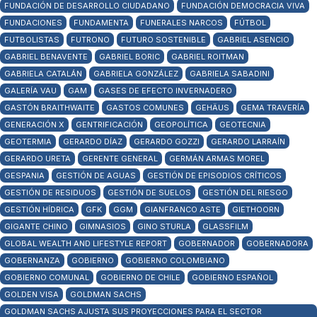
FUNDACIÓN DE DESARROLLO CIUDADANO
FUNDACIÓN DEMOCRACIA VIVA
FUNDACIONES
FUNDAMENTA
FUNERALES NARCOS
FÚTBOL
FUTBOLISTAS
FUTRONO
FUTURO SOSTENIBLE
GABRIEL ASENCIO
GABRIEL BENAVENTE
GABRIEL BORIC
GABRIEL ROITMAN
GABRIELA CATALÁN
GABRIELA GONZÁLEZ
GABRIELA SABADINI
GALERÍA VAU
GAM
GASES DE EFECTO INVERNADERO
GASTÓN BRAITHWAITE
GASTOS COMUNES
GEHÄUS
GEMA TRAVERÍA
GENERACIÓN X
GENTRIFICACIÓN
GEOPOLÍTICA
GEOTECNIA
GEOTERMIA
GERARDO DÍAZ
GERARDO GOZZI
GERARDO LARRAÍN
GERARDO URETA
GERENTE GENERAL
GERMÁN ARMAS MOREL
GESPANIA
GESTIÓN DE AGUAS
GESTIÓN DE EPISODIOS CRÍTICOS
GESTIÓN DE RESIDUOS
GESTIÓN DE SUELOS
GESTIÓN DEL RIESGO
GESTIÓN HÍDRICA
GFK
GGM
GIANFRANCO ASTE
GIETHOORN
GIGANTE CHINO
GIMNASIOS
GINO STURLA
GLASSFILM
GLOBAL WEALTH AND LIFESTYLE REPORT
GOBERNADOR
GOBERNADORA
GOBERNANZA
GOBIERNO
GOBIERNO COLOMBIANO
GOBIERNO COMUNAL
GOBIERNO DE CHILE
GOBIERNO ESPAÑOL
GOLDEN VISA
GOLDMAN SACHS
GOLDMAN SACHS AJUSTA SUS PROYECCIONES PARA EL SECTOR