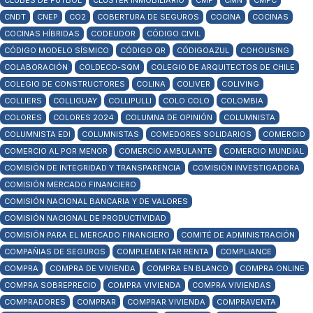
CLUBES DE FÚTBOL
CLUSTER INMOBILIARIO
CMF
CMN
CMPC
CNDT
CNEP
CO2
COBERTURA DE SEGUROS
COCINA
COCINAS
COCINAS HÍBRIDAS
CODEUDOR
CÓDIGO CIVIL
CÓDIGO MODELO SÍSMICO
CÓDIGO QR
CÓDIGOAZUL
COHOUSING
COLABORACIÓN
COLDECO-SQM
COLEGIO DE ARQUITECTOS DE CHILE
COLEGIO DE CONSTRUCTORES
COLINA
COLIVER
COLIVING
COLLIERS
COLLIGUAY
COLLIPULLI
COLO COLO
COLOMBIA
COLORES
COLORES 2024
COLUMNA DE OPINIÓN
COLUMNISTA
COLUMNISTA EDI
COLUMNISTAS
COMEDORES SOLIDARIOS
COMERCIO
COMERCIO AL POR MENOR
COMERCIO AMBULANTE
COMERCIO MUNDIAL
COMISIÓN DE INTEGRIDAD Y TRANSPARENCIA
COMISIÓN INVESTIGADORA
COMISIÓN MERCADO FINANCIERO
COMISIÓN NACIONAL BANCARIA Y DE VALORES
COMISIÓN NACIONAL DE PRODUCTIVIDAD
COMISIÓN PARA EL MERCADO FINANCIERO
COMITÉ DE ADMINISTRACIÓN
COMPAÑIAS DE SEGUROS
COMPLEMENTAR RENTA
COMPLIANCE
COMPRA
COMPRA DE VIVIENDA
COMPRA EN BLANCO
COMPRA ONLINE
COMPRA SOBREPRECIO
COMPRA VIVIENDA
COMPRA VIVIENDAS
COMPRADORES
COMPRAR
COMPRAR VIVIENDA
COMPRAVENTA