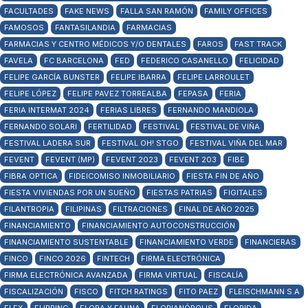
FACULTADES
FAKE NEWS
FALLA SAN RAMÓN
FAMILY OFFICES
FAMOSOS
FANTASILANDIA
FARMACIAS
FARMACIAS Y CENTRO MÉDICOS Y/O DENTALES
FAROS
FAST TRACK
FAVELA
FC BARCELONA
FED
FEDERICO CASANELLO
FELICIDAD
FELIPE GARCÍA BUNSTER
FELIPE IBARRA
FELIPE LARROULET
FELIPE LÓPEZ
FELIPE PAVEZ TORREALBA
FEPASA
FERIA
FERIA INTERMAT 2024
FERIAS LIBRES
FERNANDO MANDIOLA
FERNANDO SOLARI
FERTILIDAD
FESTIVAL
FESTIVAL DE VIÑA
FESTIVAL LADERA SUR
FESTIVAL OH! STGO
FESTIVAL VIÑA DEL MAR
FEVENT
FEVENT (MP)
FEVENT 2023
FEVENT 203
FIBE
FIBRA OPTICA
FIDEICOMISO INMOBILIARIO
FIESTA FIN DE AÑO
FIESTA VIVIENDAS POR UN SUEÑO
FIESTAS PATRIAS
FIGITALES
FILANTROPIA
FILIPINAS
FILTRACIONES
FINAL DE AÑO 2025
FINANCIAMIENTO
FINANCIAMIENTO AUTOCONSTRUCCIÓN
FINANCIAMIENTO SUSTENTABLE
FINANCIAMIENTO VERDE
FINANCIERAS
FINCO
FINCO 2026
FINTECH
FIRMA ELECTRÓNICA
FIRMA ELECTRÓNICA AVANZADA
FIRMA VIRTUAL
FISCALÍA
FISCALIZACIÓN
FISCO
FITCH RATINGS
FITO PAEZ
FLEISCHMANN S.A