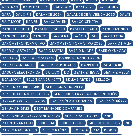
AVALÚOS FISCALES
AVIVA STUDIOS
AVO II
AYSÉN
AYUDAS
AZOTEAS
BABY BANDITO
BABY BOX
BACHELET
BAD BUNNY
BAFA
BAJO PIE
BALANCE 2024
BALANCE DE VIVIENDA 2025
BALAT
BALTIMORE
BAMBÚ
BANCADA. RN
BANCO CENTRAL
BANCO DE CHILE
BANCO DE SUELO
BANCO ESTADO
BANCO MUNDIAL
BANCOESTADO
BANCOS
BANDERA
BAÑOS
BAR
BARCELONA
BARÓMETRO NORMATIVO
BARÓMETRO NORMATIVO 2026
BARRIO ITALIA
BARRIO LASTARRIA
BARRIO MATTA
BARRIO NUÑEZ
BARRIO YUNGAY
BARRIOS
BARRIOS MÁGICOS
BARRIOS TRANSITORIOS
BARRIOS URBANOS
BARRIOS VERTICALES
BARROCO
BASILEA III
BASURA ELECTRÓNICA
BATUCO
BC
BEATRIZ HEVIA
BEATRIZ MELLA
BEAUMONT
BELÉN SANGUINETTI
BELLAS ARTES
BELLEZA
BENEFICIO TRIBUTARIO
BENEFICIOS FISCALES
BENEFICIOS INMOBILIARIOS
BENEFICIOS PARA LA CONSTRUCCIÓN
BENEFICIOS TRIBUTARIOS
BENJAMÍN ASTABURUAG
BENJAMÍN PÉREZ
BENJAMÍN SIMS
BEST MANAGED COMPANIES
BEST MANAGED COMPANIES 2023
BEST PLACE TO LIVE
BHP
BICENTENARIO UC
BICICLETA
BICICLETEROS
BICIS MOSQUITOS
BID
BIENES NACIONALES
BIENES RAÍCES
BIG DATA
BIM
BIOBÍO