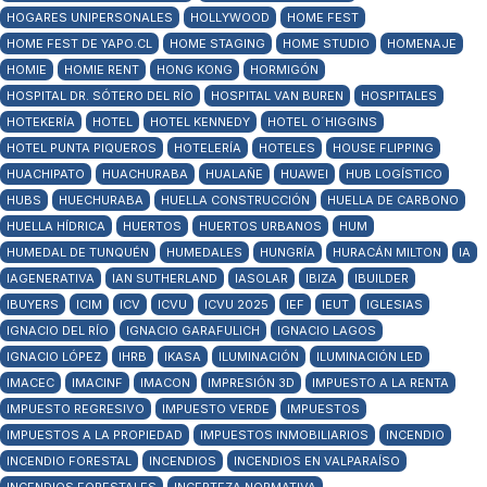
HOGARES UNIPERSONALES
HOLLYWOOD
HOME FEST
HOME FEST DE YAPO.CL
HOME STAGING
HOME STUDIO
HOMENAJE
HOMIE
HOMIE RENT
HONG KONG
HORMIGÓN
HOSPITAL DR. SÓTERO DEL RÍO
HOSPITAL VAN BUREN
HOSPITALES
HOTEKERÍA
HOTEL
HOTEL KENNEDY
HOTEL O´HIGGINS
HOTEL PUNTA PIQUEROS
HOTELERÍA
HOTELES
HOUSE FLIPPING
HUACHIPATO
HUACHURABA
HUALAÑE
HUAWEI
HUB LOGÍSTICO
HUBS
HUECHURABA
HUELLA CONSTRUCCIÓN
HUELLA DE CARBONO
HUELLA HÍDRICA
HUERTOS
HUERTOS URBANOS
HUM
HUMEDAL DE TUNQUÉN
HUMEDALES
HUNGRÍA
HURACÁN MILTON
IA
IAGENERATIVA
IAN SUTHERLAND
IASOLAR
IBIZA
IBUILDER
IBUYERS
ICIM
ICV
ICVU
ICVU 2025
IEF
IEUT
IGLESIAS
IGNACIO DEL RÍO
IGNACIO GARAFULICH
IGNACIO LAGOS
IGNACIO LÓPEZ
IHRB
IKASA
ILUMINACIÓN
ILUMINACIÓN LED
IMACEC
IMACINF
IMACON
IMPRESIÓN 3D
IMPUESTO A LA RENTA
IMPUESTO REGRESIVO
IMPUESTO VERDE
IMPUESTOS
IMPUESTOS A LA PROPIEDAD
IMPUESTOS INMOBILIARIOS
INCENDIO
INCENDIO FORESTAL
INCENDIOS
INCENDIOS EN VALPARAÍSO