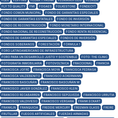
FLEX
FLIPPING
FLORA Y FAUNA
FLORIANÓPOLIS
FLORIDA
FLY TO QUALITY
FMI
FOGAES
FOLKESTONE
FONDECYT
FONDO COMÚN MUNICIPAL
FONDO DE GARANTÍAS ESPECIALES
FONDO DE GARANTÍAS ESTATALES
FONDO DE INVERSIÓN
FONDO DE RECONSTRUCCIÓN
FONDO MONETARIO INTERNACIONAL
FONDO NACIONAL DE RECONSTRUCCIÓN
FONDO RENTA RESIDENCIAL
FONDOS DE GARANTÍAS ESPECIALES
FONDOS DE INVERSIÓN
FONDOS SOBERANOS
FORESTACIÓN
FÓRMULA 1
FORO LATINOAMERICANO DE INFRAESTRUCTURA
FORO PARA UN DESARROLLO JUSTO Y SOSTENIBLE
FOTO: THE CLINIC
FOTOGRAFÍA INMOBILIARIA
FOTOVOLTAICA
FRACCIONAL
FRANCIA
FRANCISCA JOFRÉ
FRANCISCA MOYA
FRANCISCA PEDRASA
FRANCISCA VALDEBENITO
FRANCISCO ACKERMANN
FRANCISCO BASCUÑÁN
FRANCISCO BASCUÑÁN W
FRANCISCO JAVIER GONZÁLEZ
FRANCISCO KLEIN
FRANCISCO RECABARREN
FRANCISCO SEPÚLVEDA
FRANCISCO URRUTIA
FRANCISCO VALDIVIESO
FRANCISCO VERGARA
FRANK ECKART
FRANKLIN
FRANQUICIA
FREDDIE MERCURY
FREEMAN GLASS
FREIRE
FRUTILLAR
FUEGOS ARTIFICIALES
FUERZAS ARMADAS