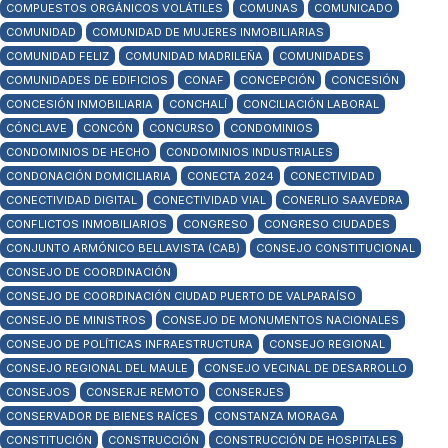
COMPUESTOS ORGÁNICOS VOLÁTILES
COMUNAS
COMUNICADO
COMUNIDAD
COMUNIDAD DE MUJERES INMOBILIARIAS
COMUNIDAD FELIZ
COMUNIDAD MADRILEÑA
COMUNIDADES
COMUNIDADES DE EDIFICIOS
CONAF
CONCEPCIÓN
CONCESIÓN
CONCESIÓN INMOBILIARIA
CONCHALÍ
CONCILIACIÓN LABORAL
CÓNCLAVE
CONCÓN
CONCURSO
CONDOMINIOS
CONDOMINIOS DE HECHO
CONDOMINIOS INDUSTRIALES
CONDONACIÓN DOMICILIARIA
CONECTA 2024
CONECTIVIDAD
CONECTIVIDAD DIGITAL
CONECTIVIDAD VIAL
CONERLIO SAAVEDRA
CONFLICTOS INMOBILIARIOS
CONGRESO
CONGRESO CIUDADES
CONJUNTO ARMÓNICO BELLAVISTA (CAB)
CONSEJO CONSTITUCIONAL
CONSEJO DE COORDINACIÓN
CONSEJO DE COORDINACIÓN CIUDAD PUERTO DE VALPARAÍSO
CONSEJO DE MINISTROS
CONSEJO DE MONUMENTOS NACIONALES
CONSEJO DE POLÍTICAS INFRAESTRUCTURA
CONSEJO REGIONAL
CONSEJO REGIONAL DEL MAULE
CONSEJO VECINAL DE DESARROLLO
CONSEJOS
CONSERJE REMOTO
CONSERJES
CONSERVADOR DE BIENES RAÍCES
CONSTANZA MORAGA
CONSTITUCIÓN
CONSTRUCCIÓN
CONSTRUCCIÓN DE HOSPITALES