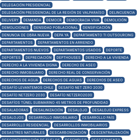
DELEGACIÓN PRESIDENCIAL
DELEGACIÓN PRESIDENCIAL DE LA REGIÓN DE VALPARAÍSO
DELINCUENCIA
DELIVERY
DEMANDA
DEMOCR
DEMOCRACIA VIVA
DEMOLICIÓN
DEMOLICIONES
DENSIDAD POBLACIONAL
DENSIFICACIÓN
DENUNCIA DE OBRA NUEVA
DEPA YA
DEPARTAMENTO TI OUTSOURCING
DEPARTAMENTOS
DEPARTAMENTOS EN ARRIENDO
DEPARTAMENTOS NUEVOS
DEPARTAMENTOS USADOS
DEPORTE
DEPORTES
DEPRECIACIÓN
DEPTHOUSES
DERECHO A LA VIVIENDA
DERECHO A LA VIVIENDA DIGNA
DERECHO DE ASEO
DERECHO INMOBILIARIO
DERECHO REAL DE CONSERVACIÓN
DERECHOS DE AGUA
DERECHOS DE AGUAS
DERECHOS DE ASEO
DESAFÍO LEVANTEMOS CHILE
DESAFÍO NET ZERO 2030
DESAFÍO NETZERO 2030
DESAFÍO NETZERO2030
DESAFÍOS TÚNEL SUBMARINO 45 METROS DE PROFUNDIDAD
DESALADORAS
DESALINIZACIÓN
DESALOJO
DESALOJO EXPRESS
DESALOJOS
DESARROLLO INMOBILIARIO
DESARROLLO PAÍS
DESARROLLO RESIDENCIAL
DESARROLLOS INMOBILIARIOS
DESASTRES NATURALES
DESCARBONIZACIÓN
DESCENTRALIZACIÓN