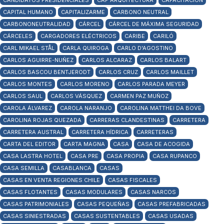
CANDIDATOS PRESIDENCIALES
CAP ARQUITECTURA
CAPACITACIÓN
CAPITAL HUMANO
CAPITALIZARME
CARBONO NEUTRAL
CARBONONEUTRALIDAD
CÁRCEL
CÁRCEL DE MÁXIMA SEGURIDAD
CÁRCELES
CARGADORES ELÉCTRICOS
CARIBE
CARILÓ
CARL MIKAEL STÅL
CARLA QUIROGA
CARLO D'AGOSTINO
CARLOS AGUIRRE-NUÑEZ
CARLOS ALCARAZ
CARLOS BALART
CARLOS BASCOU BENTJERODT
CARLOS CRUZ
CARLOS MAILLET
CARLOS MONTES
CARLOS MORENO
CARLOS PARADA MEYER
CARLOS SAUL
CARLOS VÁSQUEZ
CARMEN PAZ MUÑOZ
CAROLA ÁLVAREZ
CAROLA NARANJO
CAROLINA MATTHEI DA BOVE
CAROLINA ROJAS QUEZADA
CARRERAS CLANDESTINAS
CARRETERA
CARRETERA AUSTRAL
CARRETERA HÍDRICA
CARRETERAS
CARTA DEL EDITOR
CARTA MAGNA
CASA
CASA DE ACOGIDA
CASA LASTRA HOTEL
CASA PRE
CASA PROPIA
CASA RUPANCO
CASA SEMILLA
CASABLANCA
CASAS
CASAS EN VENTA REGIONES CHILE
CASAS FISCALES
CASAS FLOTANTES
CASAS MODULARES
CASAS NARCOS
CASAS PATRIMONIALES
CASAS PEQUEÑAS
CASAS PREFABRICADAS
CASAS SINIESTRADAS
CASAS SUSTENTABLES
CASAS USADAS