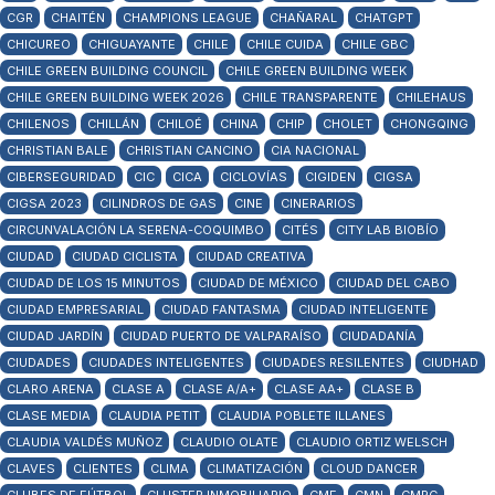
CGR
CHAITÉN
CHAMPIONS LEAGUE
CHAÑARAL
CHATGPT
CHICUREO
CHIGUAYANTE
CHILE
CHILE CUIDA
CHILE GBC
CHILE GREEN BUILDING COUNCIL
CHILE GREEN BUILDING WEEK
CHILE GREEN BUILDING WEEK 2026
CHILE TRANSPARENTE
CHILEHAUS
CHILENOS
CHILLÁN
CHILOÉ
CHINA
CHIP
CHOLET
CHONGQING
CHRISTIAN BALE
CHRISTIAN CANCINO
CIA NACIONAL
CIBERSEGURIDAD
CIC
CICA
CICLOVÍAS
CIGIDEN
CIGSA
CIGSA 2023
CILINDROS DE GAS
CINE
CINERARIOS
CIRCUNVALACIÓN LA SERENA-COQUIMBO
CITÉS
CITY LAB BIOBÍO
CIUDAD
CIUDAD CICLISTA
CIUDAD CREATIVA
CIUDAD DE LOS 15 MINUTOS
CIUDAD DE MÉXICO
CIUDAD DEL CABO
CIUDAD EMPRESARIAL
CIUDAD FANTASMA
CIUDAD INTELIGENTE
CIUDAD JARDÍN
CIUDAD PUERTO DE VALPARAÍSO
CIUDADANÍA
CIUDADES
CIUDADES INTELIGENTES
CIUDADES RESILENTES
CIUDHAD
CLARO ARENA
CLASE A
CLASE A/A+
CLASE AA+
CLASE B
CLASE MEDIA
CLAUDIA PETIT
CLAUDIA POBLETE ILLANES
CLAUDIA VALDÉS MUÑOZ
CLAUDIO OLATE
CLAUDIO ORTIZ WELSCH
CLAVES
CLIENTES
CLIMA
CLIMATIZACIÓN
CLOUD DANCER