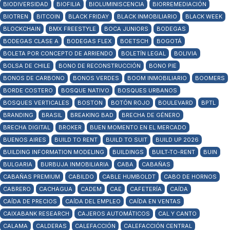
BIODIVERSIDAD
BIOFILIA
BIOLUMINISCENCIA
BIORREMEDIACIÓN
BIOTREN
BITCOIN
BLACK FRIDAY
BLACK INMOBILIARIO
BLACK WEEK
BLOCKCHAIN
BMX FREESTYLE
BOCA JUNIORS
BODEGAS
BODEGAS CLASE A
BODEGAS FLEX
BOETSCH
BOGOTÁ
BOLETA POR CONCEPTO DE ARRIENDO
BOLETÍN LEGAL
BOLIVIA
BOLSA DE CHILE
BONO DE RECONSTRUCCIÓN
BONO PIE
BONOS DE CARBONO
BONOS VERDES
BOOM INMOBILIARIO
BOOMERS
BORDE COSTERO
BOSQUE NATIVO
BOSQUES URBANOS
BOSQUES VERTICALES
BOSTON
BOTÓN ROJO
BOULEVARD
BPTL
BRANDING
BRASIL
BREAKING BAD
BRECHA DE GÉNERO
BRECHA DIGITAL
BROKER
BUEN MOMENTO EN EL MERCADO
BUENOS AIRES
BUILD TO RENT
BUILD TO SUIT
BUILD UP 2026
BUILDING INFORMATION MODELING
BUILDINGS
BUILT-TO-RENT
BUIN
BULGARIA
BURBUJA INMOBILIARIA
CABA
CABAÑAS
CABAÑAS PREMIUM
CABILDO
CABLE HUMBOLDT
CABO DE HORNOS
CABRERO
CACHAGUA
CADEM
CAE
CAFETERÍA
CAÍDA
CAÍDA DE PRECIOS
CAÍDA DEL EMPLEO
CAÍDA EN VENTAS
CAIXABANK RESEARCH
CAJEROS AUTOMÁTICOS
CAL Y CANTO
CALAMA
CALDERAS
CALEFACCIÓN
CALEFACCIÓN CENTRAL