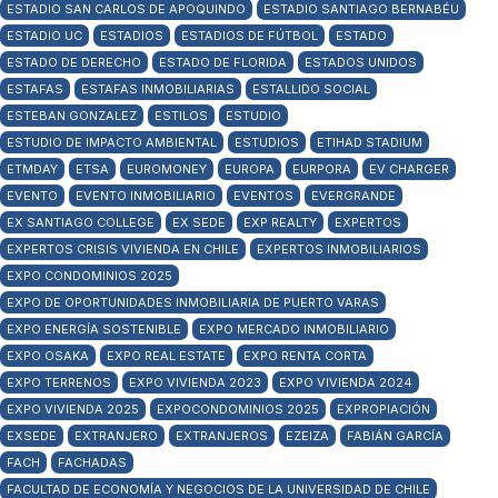
ESTADIO SAN CARLOS DE APOQUINDO
ESTADIO SANTIAGO BERNABÉU
ESTADIO UC
ESTADIOS
ESTADIOS DE FÚTBOL
ESTADO
ESTADO DE DERECHO
ESTADO DE FLORIDA
ESTADOS UNIDOS
ESTAFAS
ESTAFAS INMOBILIARIAS
ESTALLIDO SOCIAL
ESTEBAN GONZALEZ
ESTILOS
ESTUDIO
ESTUDIO DE IMPACTO AMBIENTAL
ESTUDIOS
ETIHAD STADIUM
ETMDAY
ETSA
EUROMONEY
EUROPA
EURPORA
EV CHARGER
EVENTO
EVENTO INMOBILIARIO
EVENTOS
EVERGRANDE
EX SANTIAGO COLLEGE
EX SEDE
EXP REALTY
EXPERTOS
EXPERTOS CRISIS VIVIENDA EN CHILE
EXPERTOS INMOBILIARIOS
EXPO CONDOMINIOS 2025
EXPO DE OPORTUNIDADES INMOBILIARIA DE PUERTO VARAS
EXPO ENERGÍA SOSTENIBLE
EXPO MERCADO INMOBILIARIO
EXPO OSAKA
EXPO REAL ESTATE
EXPO RENTA CORTA
EXPO TERRENOS
EXPO VIVIENDA 2023
EXPO VIVIENDA 2024
EXPO VIVIENDA 2025
EXPOCONDOMINIOS 2025
EXPROPIACIÓN
EXSEDE
EXTRANJERO
EXTRANJEROS
EZEIZA
FABIÁN GARCÍA
FACH
FACHADAS
FACULTAD DE ECONOMÍA Y NEGOCIOS DE LA UNIVERSIDAD DE CHILE