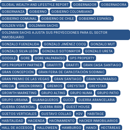
GLOBAL WEALTH AND LIFESTYLE REPORT
GOBERNADOR
GOBERNADORA
GOBERNANZA
GOBIERNO
GOBIERNO COLOMBIANO
GOBIERNO COMUNAL
GOBIERNO DE CHILE
GOBIERNO ESPAÑOL
GOLDEN VISA
GOLDMAN SACHS
GOLDMAN SACHS AJUSTA SUS PROYECCIONES PARA EL SECTOR
INMOBILIARIO
GONZALO FUENZALIDA
GONZALO JIMÉNEZ COCQ
GONZALO MUT
GONZALO SILVA LEÓN
GONZALO SOTOMAYOR
GONZALO URETA
GOOGLE
GORE
GORE VALPARAÍSO
GPS PROPERTY
GPS PROPERTY PARTNER
GRAFFITI
GRAFITI
GRAN CASA SANTIAGO
GRAN CONCEPCIÓN
GRAN FERIA DE CAPACITACIÓN SODIMAC
GRAN PREMIO DE LAS VEGAS
GRAN SANTIAGO
GRAN VALPARAÍSO
GRECIA
GREEN DRINKS
GREMIOS
GREYSTAR
GREYSTAR
GROWTH MARKETING
GRUPO ALTING
GRUPO NUMA
GRUPO PATIO
GRUPO URBANA
GUANAQUEROS
GUCCI
GUERRA ARANCELARIA
GUERRA COMERCIAL
GUERRA IRÁN
GUEST HOUSE
GÜETOS VERTICALES
GUSTAVO COLLAO
H2V
HABITAGE
HABITALIDAD
HACIENDA
HACINAMIENTO
HACKER INMOBILIARIOS
HALL DE ACCESOS
HALLOWEEN
HAMBURGO
HANOI
HECTÁREAS