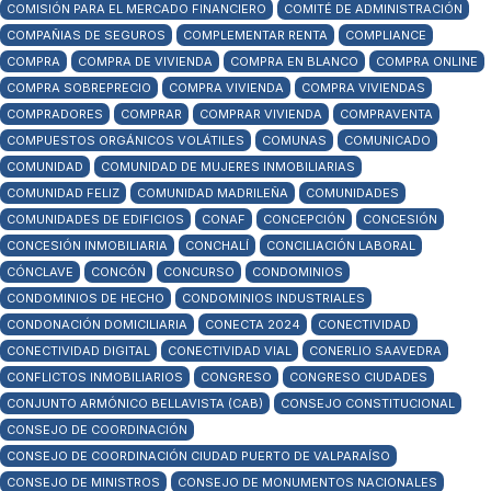
COMISIÓN PARA EL MERCADO FINANCIERO
COMITÉ DE ADMINISTRACIÓN
COMPAÑIAS DE SEGUROS
COMPLEMENTAR RENTA
COMPLIANCE
COMPRA
COMPRA DE VIVIENDA
COMPRA EN BLANCO
COMPRA ONLINE
COMPRA SOBREPRECIO
COMPRA VIVIENDA
COMPRA VIVIENDAS
COMPRADORES
COMPRAR
COMPRAR VIVIENDA
COMPRAVENTA
COMPUESTOS ORGÁNICOS VOLÁTILES
COMUNAS
COMUNICADO
COMUNIDAD
COMUNIDAD DE MUJERES INMOBILIARIAS
COMUNIDAD FELIZ
COMUNIDAD MADRILEÑA
COMUNIDADES
COMUNIDADES DE EDIFICIOS
CONAF
CONCEPCIÓN
CONCESIÓN
CONCESIÓN INMOBILIARIA
CONCHALÍ
CONCILIACIÓN LABORAL
CÓNCLAVE
CONCÓN
CONCURSO
CONDOMINIOS
CONDOMINIOS DE HECHO
CONDOMINIOS INDUSTRIALES
CONDONACIÓN DOMICILIARIA
CONECTA 2024
CONECTIVIDAD
CONECTIVIDAD DIGITAL
CONECTIVIDAD VIAL
CONERLIO SAAVEDRA
CONFLICTOS INMOBILIARIOS
CONGRESO
CONGRESO CIUDADES
CONJUNTO ARMÓNICO BELLAVISTA (CAB)
CONSEJO CONSTITUCIONAL
CONSEJO DE COORDINACIÓN
CONSEJO DE COORDINACIÓN CIUDAD PUERTO DE VALPARAÍSO
CONSEJO DE MINISTROS
CONSEJO DE MONUMENTOS NACIONALES