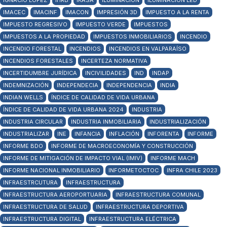
IGNACIO LÓPEZ
IHRB
IKASA
ILUMINACIÓN
ILUMINACIÓN LED
IMACEC
IMACINF
IMACON
IMPRESIÓN 3D
IMPUESTO A LA RENTA
IMPUESTO REGRESIVO
IMPUESTO VERDE
IMPUESTOS
IMPUESTOS A LA PROPIEDAD
IMPUESTOS INMOBILIARIOS
INCENDIO
INCENDIO FORESTAL
INCENDIOS
INCENDIOS EN VALPARAÍSO
INCENDIOS FORESTALES
INCERTEZA NORMATIVA
INCERTIDUMBRE JURÍDICA
INCIVILIDADES
IND
INDAP
INDEMNIZACIÓN
INDEPENDECIA
INDEPENDENCIA
INDIA
INDIAN WELLS
ÍNDICE DE CALIDAD DE VIDA URBANA
ÍNDICE DE CALIDAD DE VIDA URBANA 2024
INDUSTRIA
INDUSTRIA CIRCULAR
INDUSTRIA INMOBILIARIA
INDUSTRIALIZACIÓN
INDUSTRIALIZAR
INE
INFANCIA
INFLACIÓN
INFORENTA
INFORME
INFORME BDO
INFORME DE MACROECONOMÍA Y CONSTRUCCIÓN
INFORME DE MITIGACIÓN DE IMPACTO VIAL (IMIV)
INFORME MACH
INFORME NACIONAL INMOBILIARIO
INFORMETOCTOC
INFRA CHILE 2023
INFRAESTRCUTURA
INFRAESTRUCTURA
INFRAESTRUCTURA AEROPORTUARIA
INFRAESTRUCTURA COMUNAL
INFRAESTRUCTURA DE SALUD
INFRAESTRUCTURA DEPORTIVA
INFRAESTRUCTURA DIGITAL
INFRAESTRUCTURA ELÉCTRICA