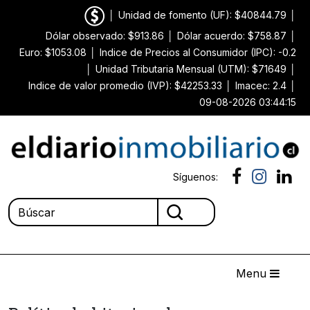
│
Unidad de fomento (UF): $40844.79
│
Dólar observado: $913.86
│
Dólar acuerdo: $758.87
│
Euro: $1053.08
│
Indice de Precios al Consumidor (IPC): -0.2
│
Unidad Tributaria Mensual (UTM): $71649
│
Indice de valor promedio (IVP): $42253.33
│
Imacec: 2.4
│
09-08-2026 03:44:15
Síguenos:
Menu