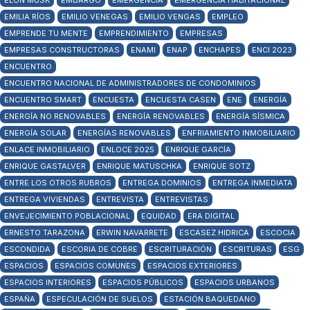
ELON MUSK
EMBARGO
EMERGENCIA
EMERGENCIA HABITACIONAL
EMILIA RÍOS
EMILIO VENEGAS
EMILIO VENGAS
EMPLEO
EMPRENDE TU MENTE
EMPRENDIMIENTO
EMPRESAS
EMPRESAS CONSTRUCTORAS
ENAMI
ENAP
ENCHAPES
ENCI 2023
ENCUENTRO
ENCUENTRO NACIONAL DE ADMINISTRADORES DE CONDOMINIOS
ENCUENTRO SMART
ENCUESTA
ENCUESTA CASEN
ENE
ENERGÍA
ENERGÍA NO RENOVABLES
ENERGÍA RENOVABLES
ENERGÍA SÍSMICA
ENERGÍA SOLAR
ENERGÍAS RENOVABLES
ENFRIAMIENTO INMOBILIARIO
ENLACE INMOBILIARIO
ENLOCE 2025
ENRIQUE GARCÍA
ENRIQUE GASTALVER
ENRIQUE MATUSCHKA
ENRIQUE SOTZ
ENTRE LOS OTROS RUBROS
ENTREGA DOMINIOS
ENTREGA INMEDIATA
ENTREGA VIVIENDAS
ENTREVISTA
ENTREVISTAS
ENVEJECIMIENTO POBLACIONAL
EQUIDAD
ERA DIGITAL
ERNESTO TARAZONA
ERWIN NAVARRETE
ESCASEZ HIDRICA
ESCOCIA
ESCONDIDA
ESCORIA DE COBRE
ESCRITURACIÓN
ESCRITURAS
ESG
ESPACIOS
ESPACIOS COMUNES
ESPACIOS EXTERIORES
ESPACIOS INTERIORES
ESPACIOS PÚBLICOS
ESPACIOS URBANOS
ESPAÑA
ESPECULACIÓN DE SUELOS
ESTACIÓN BAQUEDANO