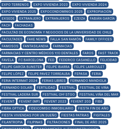
EXPO TERRENOS
EXPO VIVIENDA 2023
EXPO VIVIENDA 2024
EXPO VIVIENDA 2025
EXPOCONDOMINIOS 2025
EXPROPIACIÓN
EXSEDE
EXTRANJERO
EXTRANJEROS
EZEIZA
FABIÁN GARCÍA
FACH
FACHADAS
FACULTAD DE ECONOMÍA Y NEGOCIOS DE LA UNIVERSIDAD DE CHILE
FACULTADES
FAKE NEWS
FALLA SAN RAMÓN
FAMILY OFFICES
FAMOSOS
FANTASILANDIA
FARMACIAS
FARMACIAS Y CENTRO MÉDICOS Y/O DENTALES
FAROS
FAST TRACK
FAVELA
FC BARCELONA
FED
FEDERICO CASANELLO
FELICIDAD
FELIPE GARCÍA BUNSTER
FELIPE IBARRA
FELIPE LARROULET
FELIPE LÓPEZ
FELIPE PAVEZ TORREALBA
FEPASA
FERIA
FERIA INTERMAT 2024
FERIAS LIBRES
FERNANDO MANDIOLA
FERNANDO SOLARI
FERTILIDAD
FESTIVAL
FESTIVAL DE VIÑA
FESTIVAL LADERA SUR
FESTIVAL OH! STGO
FESTIVAL VIÑA DEL MAR
FEVENT
FEVENT (MP)
FEVENT 2023
FEVENT 203
FIBE
FIBRA OPTICA
FIDEICOMISO INMOBILIARIO
FIESTA FIN DE AÑO
FIESTA VIVIENDAS POR UN SUEÑO
FIESTAS PATRIAS
FIGITALES
FILANTROPIA
FILIPINAS
FILTRACIONES
FINAL DE AÑO 2025