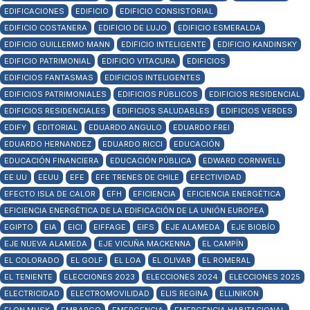
EDIFICACIONES
EDIFICIO
EDIFICIO CONSISTORIAL
EDIFICIO COSTANERA
EDIFICIO DE LUJO
EDIFICIO ESMERALDA
EDIFICIO GUILLERMO MANN
EDIFICIO INTELIGENTE
EDIFICIO KANDINSKY
EDIFICIO PATRIMONIAL
EDIFICIO VITACURA
EDIFICIOS
EDIFICIOS FANTASMAS
EDIFICIOS INTELIGENTES
EDIFICIOS PATRIMONIALES
EDIFICIOS PÚBLICOS
EDIFICIOS RESIDENCIAL
EDIFICIOS RESIDENCIALES
EDIFICIOS SALUDABLES
EDIFICIOS VERDES
EDIFY
EDITORIAL
EDUARDO ANGULO
EDUARDO FREI
EDUARDO HERNANDEZ
EDUARDO RICCI
EDUCACIÓN
EDUCACIÓN FINANCIERA
EDUCACIÓN PÚBLICA
EDWARD CORNWELL
EE.UU
EEUU
EFE
EFE TRENES DE CHILE
EFECTIVIDAD
EFECTO ISLA DE CALOR
EFH
EFICIENCIA
EFICIENCIA ENERGÉTICA
EFICIENCIA ENERGÉTICA DE LA EDIFICACIÓN DE LA UNIÓN EUROPEA
EGIPTO
EIA
EICI
EIFFAGE
EIFS
EJE ALAMEDA
EJE BIOBÍO
EJE NUEVA ALAMEDA
EJE VICUÑA MACKENNA
EL CAMPÍN
EL COLORADO
EL GOLF
EL LOA
EL OLIVAR
EL ROMERAL
EL TENIENTE
ELECCIONES 2023
ELECCIONES 2024
ELECCIONES 2025
ELECTRICIDAD
ELECTROMOVILIDAD
ELIS REGINA
ELLINIKON