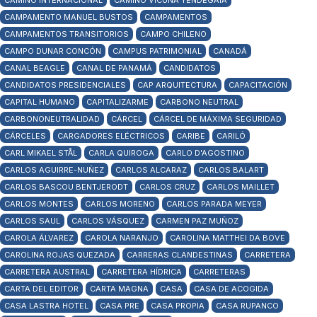
CAMINO INTERNACIONAL
CAMINO VICUÑA YENDEGAIA
CAMPAMENTO MANUEL BUSTOS
CAMPAMENTOS
CAMPAMENTOS TRANSITORIOS
CAMPO CHILENO
CAMPO DUNAR CONCÓN
CAMPUS PATRIMONIAL
CANADÁ
CANAL BEAGLE
CANAL DE PANAMÁ
CANDIDATOS
CANDIDATOS PRESIDENCIALES
CAP ARQUITECTURA
CAPACITACIÓN
CAPITAL HUMANO
CAPITALIZARME
CARBONO NEUTRAL
CARBONONEUTRALIDAD
CÁRCEL
CÁRCEL DE MÁXIMA SEGURIDAD
CÁRCELES
CARGADORES ELÉCTRICOS
CARIBE
CARILÓ
CARL MIKAEL STÅL
CARLA QUIROGA
CARLO D'AGOSTINO
CARLOS AGUIRRE-NUÑEZ
CARLOS ALCARAZ
CARLOS BALART
CARLOS BASCOU BENTJERODT
CARLOS CRUZ
CARLOS MAILLET
CARLOS MONTES
CARLOS MORENO
CARLOS PARADA MEYER
CARLOS SAUL
CARLOS VÁSQUEZ
CARMEN PAZ MUÑOZ
CAROLA ÁLVAREZ
CAROLA NARANJO
CAROLINA MATTHEI DA BOVE
CAROLINA ROJAS QUEZADA
CARRERAS CLANDESTINAS
CARRETERA
CARRETERA AUSTRAL
CARRETERA HÍDRICA
CARRETERAS
CARTA DEL EDITOR
CARTA MAGNA
CASA
CASA DE ACOGIDA
CASA LASTRA HOTEL
CASA PRE
CASA PROPIA
CASA RUPANCO