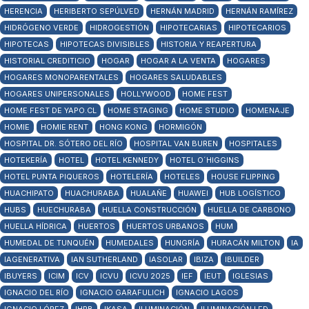
HERENCIA
HERIBERTO SEPÚLVED
HERNÁN MADRID
HERNÁN RAMÍREZ
HIDRÓGENO VERDE
HIDROGESTIÓN
HIPOTECARIAS
HIPOTECARIOS
HIPOTECAS
HIPOTECAS DIVISIBLES
HISTORIA Y REAPERTURA
HISTORIAL CREDITICIO
HOGAR
HOGAR A LA VENTA
HOGARES
HOGARES MONOPARENTALES
HOGARES SALUDABLES
HOGARES UNIPERSONALES
HOLLYWOOD
HOME FEST
HOME FEST DE YAPO.CL
HOME STAGING
HOME STUDIO
HOMENAJE
HOMIE
HOMIE RENT
HONG KONG
HORMIGÓN
HOSPITAL DR. SÓTERO DEL RÍO
HOSPITAL VAN BUREN
HOSPITALES
HOTEKERÍA
HOTEL
HOTEL KENNEDY
HOTEL O´HIGGINS
HOTEL PUNTA PIQUEROS
HOTELERÍA
HOTELES
HOUSE FLIPPING
HUACHIPATO
HUACHURABA
HUALAÑE
HUAWEI
HUB LOGÍSTICO
HUBS
HUECHURABA
HUELLA CONSTRUCCIÓN
HUELLA DE CARBONO
HUELLA HÍDRICA
HUERTOS
HUERTOS URBANOS
HUM
HUMEDAL DE TUNQUÉN
HUMEDALES
HUNGRÍA
HURACÁN MILTON
IA
IAGENERATIVA
IAN SUTHERLAND
IASOLAR
IBIZA
IBUILDER
IBUYERS
ICIM
ICV
ICVU
ICVU 2025
IEF
IEUT
IGLESIAS
IGNACIO DEL RÍO
IGNACIO GARAFULICH
IGNACIO LAGOS