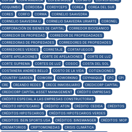
COP30
COPA AMÉRICA
COPENHAGUE
COPIAPÓ
COPROPIEDAD
COQUIMBO
CÓRDOBA
CORDYCEPS
COREA
COREA DEL SUR
CORES
CORFO
CORMA
CORNELIO SAAVEDRA
CORNELIO SAAVEDRA U.
CORNELIO SAAVEDRA URIARTE
CORONEL
CORPORACIÓN DE BIENES DE CAPITAL
CORREDOR BIOCEANICO
CORREDOR DE PROPIEDAD
CORREDOR DE PROPIEDADADES
CORREDORAS DE PROPIEDADES
CORREDORES DE PROPIEDADES
CORREDORES VERDES
CORRETAJE
CORTAFUEGOS
CORTE APELACIONES
CORTE DE APELACIONES
CORTE DE LUZ
CORTE SUPREMA
CORTES DE LUZ
COSOC
COSTA DEL SOL
COSTANERA ANDRÉS BELLO
COSTO DE LA VIDA
COTIZACIONES
COUNTRY GARDEN
COWORK
COWORKING
COYHAIQUE
CPC
CPI
CRE
CREANDO REDES
CRECE INMOBILIARIO
CREDICORP CAPITAL
CREDICORP CAPITAL ASSET MANAGEMENT
CRÉDITO EMPRESAS
CRÉDITO ESPECIAL A LAS EMPRESAS CONSTRUCTORAS
CRÉDITO HIPOTECARIO
CRÉDITO: ATON
CRÉDITO: CEDIDA
CRÉDITOS
CRÉDITOS HIPOTECARIOS
CRÉDITOS HIPOTECARIOS VERDES
CREDITOS: BEIN SPORTS USA
CRÉDITOS: BINSWANGER
CRÉDITOS: MOP
CREMATORIOS
CRIPTOMONEDAS
CRISIS CLIMÁTICA