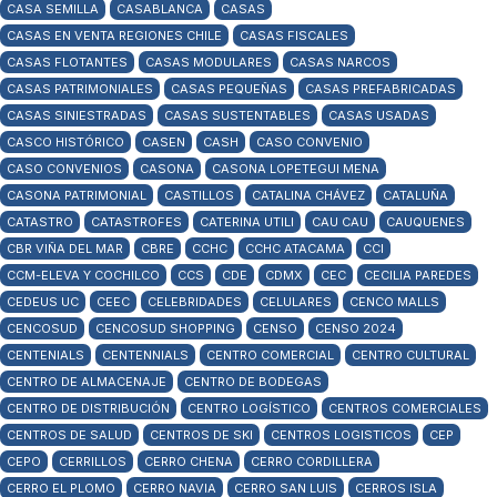
CASA SEMILLA
CASABLANCA
CASAS
CASAS EN VENTA REGIONES CHILE
CASAS FISCALES
CASAS FLOTANTES
CASAS MODULARES
CASAS NARCOS
CASAS PATRIMONIALES
CASAS PEQUEÑAS
CASAS PREFABRICADAS
CASAS SINIESTRADAS
CASAS SUSTENTABLES
CASAS USADAS
CASCO HISTÓRICO
CASEN
CASH
CASO CONVENIO
CASO CONVENIOS
CASONA
CASONA LOPETEGUI MENA
CASONA PATRIMONIAL
CASTILLOS
CATALINA CHÁVEZ
CATALUÑA
CATASTRO
CATASTROFES
CATERINA UTILI
CAU CAU
CAUQUENES
CBR VIÑA DEL MAR
CBRE
CCHC
CCHC ATACAMA
CCI
CCM-ELEVA Y COCHILCO
CCS
CDE
CDMX
CEC
CECILIA PAREDES
CEDEUS UC
CEEC
CELEBRIDADES
CELULARES
CENCO MALLS
CENCOSUD
CENCOSUD SHOPPING
CENSO
CENSO 2024
CENTENIALS
CENTENNIALS
CENTRO COMERCIAL
CENTRO CULTURAL
CENTRO DE ALMACENAJE
CENTRO DE BODEGAS
CENTRO DE DISTRIBUCIÓN
CENTRO LOGÍSTICO
CENTROS COMERCIALES
CENTROS DE SALUD
CENTROS DE SKI
CENTROS LOGISTICOS
CEP
CEPO
CERRILLOS
CERRO CHENA
CERRO CORDILLERA
CERRO EL PLOMO
CERRO NAVIA
CERRO SAN LUIS
CERROS ISLA