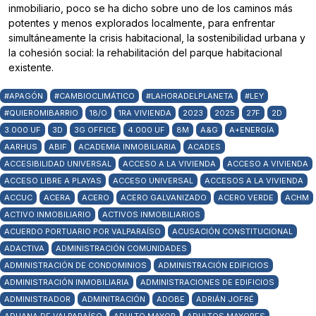
inmobiliario, poco se ha dicho sobre uno de los caminos más
potentes y menos explorados localmente, para enfrentar
simultáneamente la crisis habitacional, la sostenibilidad urbana y
la cohesión social: la rehabilitación del parque habitacional
existente.
#APAGÓN
#CAMBIOCLIMÁTICO
#LAHORADELPLANETA
#LEY
#QUIEROMIBARRIO
18/O
1RA VIVIENDA
2023
2025
27F
2D
3.000 UF
3D
3G OFFICE
4.000 UF
8M
A&G
A+ENERGÍA
AARHUS
ABIF
ACADEMIA INMOBILIARIA
ACADES
ACCESIBILIDAD UNIVERSAL
ACCESO A LA VIVIENDA
ACCESO A VIVIENDA
ACCESO LIBRE A PLAYAS
ACCESO UNIVERSAL
ACCESOS A LA VIVIENDA
ACCUC
ACERA
ACERO
ACERO GALVANIZADO
ACERO VERDE
ACHM
ACTIVO INMOBILIARIO
ACTIVOS INMOBILIARIOS
ACUERDO PORTUARIO POR VALPARAÍSO
ACUSACIÓN CONSTITUCIONAL
ADACTIVA
ADMINISTRACIÓN COMUNIDADES
ADMINISTRACIÓN DE CONDOMINIOS
ADMINISTRACIÓN EDIFICIOS
ADMINISTRACIÓN INMOBILIARIA
ADMINISTRACIONES DE EDIFICIOS
ADMINISTRADOR
ADMINITRACIÓN
ADOBE
ADRIÁN JOFRÉ