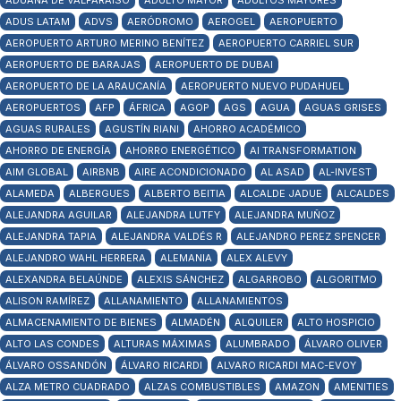
ADUANA DE VALPARAÍSO
ADULTO MAYOR
ADULTOS MAYORES
ADUS LATAM
ADVS
AERÓDROMO
AEROGEL
AEROPUERTO
AEROPUERTO ARTURO MERINO BENÍTEZ
AEROPUERTO CARRIEL SUR
AEROPUERTO DE BARAJAS
AEROPUERTO DE DUBAI
AEROPUERTO DE LA ARAUCANÍA
AEROPUERTO NUEVO PUDAHUEL
AEROPUERTOS
AFP
ÁFRICA
AGOP
AGS
AGUA
AGUAS GRISES
AGUAS RURALES
AGUSTÍN RIANI
AHORRO ACADÉMICO
AHORRO DE ENERGÍA
AHORRO ENERGÉTICO
AI TRANSFORMATION
AIM GLOBAL
AIRBNB
AIRE ACONDICIONADO
AL ASAD
AL-INVEST
ALAMEDA
ALBERGUES
ALBERTO BEITIA
ALCALDE JADUE
ALCALDES
ALEJANDRA AGUILAR
ALEJANDRA LUTFY
ALEJANDRA MUÑOZ
ALEJANDRA TAPIA
ALEJANDRA VALDÉS R
ALEJANDRO PEREZ SPENCER
ALEJANDRO WAHL HERRERA
ALEMANIA
ALEX ALEVY
ALEXANDRA BELAÚNDE
ALEXIS SÁNCHEZ
ALGARROBO
ALGORITMO
ALISON RAMÍREZ
ALLANAMIENTO
ALLANAMIENTOS
ALMACENAMIENTO DE BIENES
ALMADÉN
ALQUILER
ALTO HOSPICIO
ALTO LAS CONDES
ALTURAS MÁXIMAS
ALUMBRADO
ÁLVARO OLIVER
ÁLVARO OSSANDÓN
ÁLVARO RICARDI
ALVARO RICARDI MAC-EVOY
ALZA METRO CUADRADO
ALZAS COMBUSTIBLES
AMAZON
AMENITIES