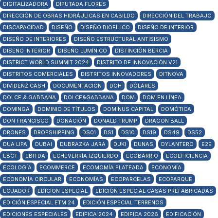
DIGITALIZADORA
DIPUTADA FLORES
DIRECCIÓN DE OBRAS HIDRÁULICAS EN CABILDO
DIRECCIÓN DEL TRABAJO
DISCAPACIDAD
DISEÑO
DISEÑO BIOFÍLICO
DISEÑO DE INTERIOR
DISEÑO DE INTERIORES
DISEÑO ESTRUCTURAL ANTISISMO
DISEÑO INTERIOR
DISEÑO LUMÍNICO
DISTINCIÓN BERCIA
DISTRICT WORLD SUMMIT 2024
DISTRITO DE INNOVACIÓN V21
DISTRITOS COMERCIALES
DISTRITOS INNOVADORES
DITNOVA
DIVIDENZ CASH
DOCUMENTACIÓN
DOH
DÓLARES
DOLCE & GABBANA
DOLCE&GABBANA
DOM
DOM EN LÍNEA
DOMINGA
DOMINIO DE TÍTULOS
DOMINUS CAPITAL
DOMÓTICA
DON FRANCISCO
DONACIÓN
DONALD TRUMP
DRAGON BALL
DRONES
DROPSHIPPING
DS01
DS1
DS10
DS19
DS49
DS52
DUA LIPA
DUBAI
DUBRAZKA JARA
DUKI
DUNAS
DYLANTERO
E2E
EBCT
EBITDA
ECHEVERRÍA IZQUIERDO
ECOBARRIO
ECOEFICIENCIA
ECOLOGÍA
ECOMMERCE
ECOMOMÍA PLATEADA
ECONOMÍA
ECONOMÍA CIRCULAR
ECONOMÍAS
ECOPARCELAS
ECOPARQUE
ECUADOR
EDICION ESPECIAL
EDICIÓN ESPECIAL CASAS PREFABRICADAS
EDICIÓN ESPECIAL ETM 24
EDICIÓN ESPECIAL TERRENOS
EDICIONES ESPECIALES
EDIFICA 2024
EDIFICA 2026
EDIFICACIÓN