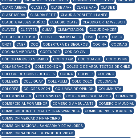
CIUDADES
CIUDADES INTELIGENTES
CIUDADES RESILENTES
CIUDHAD
CLARO ARENA
CLASE A
CLASE A/A+
CLASE AA+
CLASE B
CLASE MEDIA
CLAUDIA PETIT
CLAUDIA POBLETE ILLANES
CLAUDIA VALDÉS MUÑOZ
CLAUDIO OLATE
CLAUDIO ORTIZ WELSCH
CLAVES
CLIENTES
CLIMA
CLIMATIZACIÓN
CLOUD DANCER
CLUBES DE FÚTBOL
CLUSTER INMOBILIARIO
CMF
CMN
CMPC
CNDT
CNEP
CO2
COBERTURA DE SEGUROS
COCINA
COCINAS
COCINAS HÍBRIDAS
CODEUDOR
CÓDIGO CIVIL
CÓDIGO MODELO SÍSMICO
CÓDIGO QR
CÓDIGOAZUL
COHOUSING
COLABORACIÓN
COLDECO-SQM
COLEGIO DE ARQUITECTOS DE CHILE
COLEGIO DE CONSTRUCTORES
COLINA
COLIVER
COLIVING
COLLIERS
COLLIGUAY
COLLIPULLI
COLO COLO
COLOMBIA
COLORES
COLORES 2024
COLUMNA DE OPINIÓN
COLUMNISTA
COLUMNISTA EDI
COLUMNISTAS
COMEDORES SOLIDARIOS
COMERCIO
COMERCIO AL POR MENOR
COMERCIO AMBULANTE
COMERCIO MUNDIAL
COMISIÓN DE INTEGRIDAD Y TRANSPARENCIA
COMISIÓN INVESTIGADORA
COMISIÓN MERCADO FINANCIERO
COMISIÓN NACIONAL BANCARIA Y DE VALORES
COMISIÓN NACIONAL DE PRODUCTIVIDAD