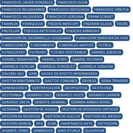
FRANCISCO JAVIER GONZÁLEZ
FRANCISCO KLEIN
FRANCISCO RECABARREN
FRANCISCO SEPÚLVEDA
FRANCISCO URRUTIA
FRANCISCO VALDIVIESO
FRANCISCO VERGARA
FRANK ECKART
FRANKLIN
FRANQUICIA
FREDDIE MERCURY
FREEMAN GLASS
FREIRE
FRUTILLAR
FUEGOS ARTIFICIALES
FUERZAS ARMADAS
FUNDACIÓN DE DESARROLLO CIUDADANO
FUNDACIÓN DEMOCRACIA VIVA
FUNDACIONES
FUNDAMENTA
FUNERALES NARCOS
FÚTBOL
FUTBOLISTAS
FUTRONO
FUTURO SOSTENIBLE
GABRIEL ASENCIO
GABRIEL BENAVENTE
GABRIEL BORIC
GABRIEL ROITMAN
GABRIELA CATALÁN
GABRIELA GONZÁLEZ
GABRIELA SABADINI
GALERÍA VAU
GAM
GASES DE EFECTO INVERNADERO
GASTÓN BRAITHWAITE
GASTOS COMUNES
GEHÄUS
GEMA TRAVERÍA
GENERACIÓN X
GENTRIFICACIÓN
GEOPOLÍTICA
GEOTECNIA
GEOTERMIA
GERARDO DÍAZ
GERARDO GOZZI
GERARDO LARRAÍN
GERARDO URETA
GERENTE GENERAL
GERMÁN ARMAS MOREL
GESPANIA
GESTIÓN DE AGUAS
GESTIÓN DE EPISODIOS CRÍTICOS
GESTIÓN DE RESIDUOS
GESTIÓN DE SUELOS
GESTIÓN DEL RIESGO
GESTIÓN HÍDRICA
GFK
GGM
GIANFRANCO ASTE
GIETHOORN
GIGANTE CHINO
GIMNASIOS
GINO STURLA
GLASSFILM