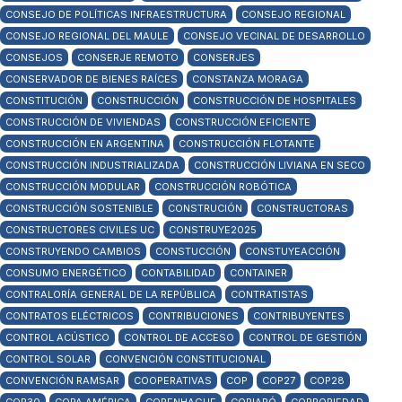
CONSEJO DE POLÍTICAS INFRAESTRUCTURA
CONSEJO REGIONAL
CONSEJO REGIONAL DEL MAULE
CONSEJO VECINAL DE DESARROLLO
CONSEJOS
CONSERJE REMOTO
CONSERJES
CONSERVADOR DE BIENES RAÍCES
CONSTANZA MORAGA
CONSTITUCIÓN
CONSTRUCCIÓN
CONSTRUCCIÓN DE HOSPITALES
CONSTRUCCIÓN DE VIVIENDAS
CONSTRUCCIÓN EFICIENTE
CONSTRUCCIÓN EN ARGENTINA
CONSTRUCCIÓN FLOTANTE
CONSTRUCCIÓN INDUSTRIALIZADA
CONSTRUCCIÓN LIVIANA EN SECO
CONSTRUCCIÓN MODULAR
CONSTRUCCIÓN ROBÓTICA
CONSTRUCCIÓN SOSTENIBLE
CONSTRUCIÓN
CONSTRUCTORAS
CONSTRUCTORES CIVILES UC
CONSTRUYE2025
CONSTRUYENDO CAMBIOS
CONSTUCCIÓN
CONSTUYEACCIÓN
CONSUMO ENERGÉTICO
CONTABILIDAD
CONTAINER
CONTRALORÍA GENERAL DE LA REPÚBLICA
CONTRATISTAS
CONTRATOS ELÉCTRICOS
CONTRIBUCIONES
CONTRIBUYENTES
CONTROL ACÚSTICO
CONTROL DE ACCESO
CONTROL DE GESTIÓN
CONTROL SOLAR
CONVENCIÓN CONSTITUCIONAL
CONVENCIÓN RAMSAR
COOPERATIVAS
COP
COP27
COP28