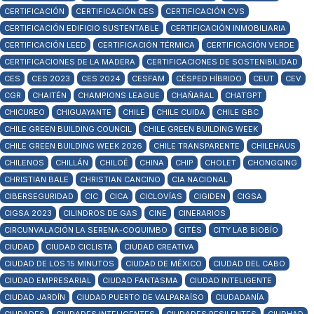
CERTIFICACIÓN
CERTIFICACIÓN CES
CERTIFICACIÓN CVS
CERTIFICACIÓN EDIFICIO SUSTENTABLE
CERTIFICACIÓN INMOBILIARIA
CERTIFICACIÓN LEED
CERTIFICACIÓN TÉRMICA
CERTIFICACIÓN VERDE
CERTIFICACIONES DE LA MADERA
CERTIFICACIONES DE SOSTENIBILIDAD
CES
CES 2023
CES 2024
CESFAM
CÉSPED HÍBRIDO
CEUT
CEV
CGR
CHAITÉN
CHAMPIONS LEAGUE
CHAÑARAL
CHATGPT
CHICUREO
CHIGUAYANTE
CHILE
CHILE CUIDA
CHILE GBC
CHILE GREEN BUILDING COUNCIL
CHILE GREEN BUILDING WEEK
CHILE GREEN BUILDING WEEK 2026
CHILE TRANSPARENTE
CHILEHAUS
CHILENOS
CHILLÁN
CHILOÉ
CHINA
CHIP
CHOLET
CHONGQING
CHRISTIAN BALE
CHRISTIAN CANCINO
CIA NACIONAL
CIBERSEGURIDAD
CIC
CICA
CICLOVÍAS
CIGIDEN
CIGSA
CIGSA 2023
CILINDROS DE GAS
CINE
CINERARIOS
CIRCUNVALACIÓN LA SERENA-COQUIMBO
CITÉS
CITY LAB BIOBÍO
CIUDAD
CIUDAD CICLISTA
CIUDAD CREATIVA
CIUDAD DE LOS 15 MINUTOS
CIUDAD DE MÉXICO
CIUDAD DEL CABO
CIUDAD EMPRESARIAL
CIUDAD FANTASMA
CIUDAD INTELIGENTE
CIUDAD JARDÍN
CIUDAD PUERTO DE VALPARAÍSO
CIUDADANÍA