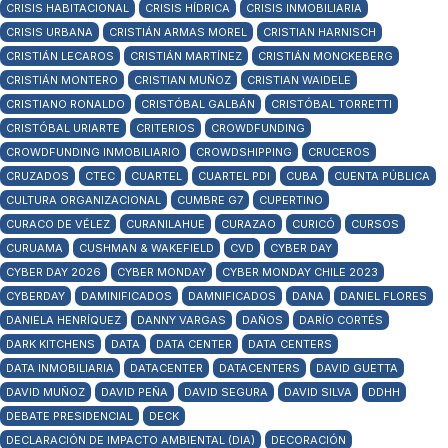
CRISIS HABITACIONAL
CRISIS HÍDRICA
CRISIS INMOBILIARIA
CRISIS URBANA
CRISTIÁN ARMAS MOREL
CRISTIAN HARNISCH
CRISTIÁN LECAROS
CRISTIÁN MARTÍNEZ
CRISTIÁN MONCKEBERG
CRISTIÁN MONTERO
CRISTIAN MUÑOZ
CRISTIAN WAIDELE
CRISTIANO RONALDO
CRISTÓBAL GALBÁN
CRISTÓBAL TORRETTI
CRISTÓBAL URIARTE
CRITERIOS
CROWDFUNDING
CROWDFUNDING INMOBILIARIO
CROWDSHIPPING
CRUCEROS
CRUZADOS
CTEC
CUARTEL
CUARTEL PDI
CUBA
CUENTA PÚBLICA
CULTURA ORGANIZACIONAL
CUMBRE G7
CUPERTINO
CURACO DE VÉLEZ
CURANILAHUE
CURAZAO
CURICÓ
CURSOS
CURUAMA
CUSHMAN & WAKEFIELD
CVD
CYBER DAY
CYBER DAY 2026
CYBER MONDAY
CYBER MONDAY CHILE 2023
CYBERDAY
DAMINIFICADOS
DAMNIFICADOS
DANA
DANIEL FLORES
DANIELA HENRÍQUEZ
DANNY VARGAS
DAÑOS
DARÍO CORTÉS
DARK KITCHENS
DATA
DATA CENTER
DATA CENTERS
DATA INMOBILIARIA
DATACENTER
DATACENTERS
DAVID GUETTA
DAVID MUÑOZ
DAVID PEÑA
DAVID SEGURA
DAVID SILVA
DDHH
DEBATE PRESIDENCIAL
DECK
DECLARACIÓN DE IMPACTO AMBIENTAL (DIA)
DECORACIÓN