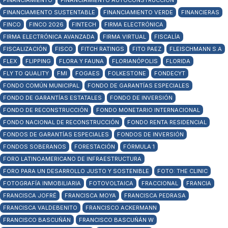
FINANCIAMIENTO
FINANCIAMIENTO AUTOCONSTRUCCIÓN
FINANCIAMIENTO SUSTENTABLE
FINANCIAMIENTO VERDE
FINANCIERAS
FINCO
FINCO 2026
FINTECH
FIRMA ELECTRÓNICA
FIRMA ELECTRÓNICA AVANZADA
FIRMA VIRTUAL
FISCALÍA
FISCALIZACIÓN
FISCO
FITCH RATINGS
FITO PAEZ
FLEISCHMANN S.A
FLEX
FLIPPING
FLORA Y FAUNA
FLORIANÓPOLIS
FLORIDA
FLY TO QUALITY
FMI
FOGAES
FOLKESTONE
FONDECYT
FONDO COMÚN MUNICIPAL
FONDO DE GARANTÍAS ESPECIALES
FONDO DE GARANTÍAS ESTATALES
FONDO DE INVERSIÓN
FONDO DE RECONSTRUCCIÓN
FONDO MONETARIO INTERNACIONAL
FONDO NACIONAL DE RECONSTRUCCIÓN
FONDO RENTA RESIDENCIAL
FONDOS DE GARANTÍAS ESPECIALES
FONDOS DE INVERSIÓN
FONDOS SOBERANOS
FORESTACIÓN
FÓRMULA 1
FORO LATINOAMERICANO DE INFRAESTRUCTURA
FORO PARA UN DESARROLLO JUSTO Y SOSTENIBLE
FOTO: THE CLINIC
FOTOGRAFÍA INMOBILIARIA
FOTOVOLTAICA
FRACCIONAL
FRANCIA
FRANCISCA JOFRÉ
FRANCISCA MOYA
FRANCISCA PEDRASA
FRANCISCA VALDEBENITO
FRANCISCO ACKERMANN
FRANCISCO BASCUÑÁN
FRANCISCO BASCUÑÁN W