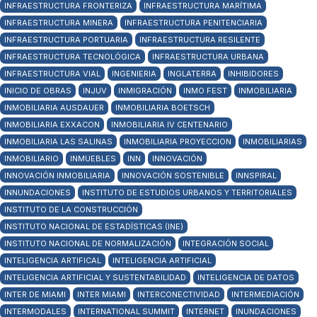
INFRAESTRUCTURA FRONTERIZA
INFRAESTRUCTURA MARÍTIMA
INFRAESTRUCTURA MINERA
INFRAESTRUCTURA PENITENCIARIA
INFRAESTRUCTURA PORTUARIA
INFRAESTRUCTURA RESILENTE
INFRAESTRUCTURA TECNOLÓGICA
INFRAESTRUCTURA URBANA
INFRAESTRUCTURA VIAL
INGENIERIA
INGLATERRA
INHIBIDORES
INICIO DE OBRAS
INJUV
INMIGRACIÓN
INMO FEST
INMOBILIARIA
INMOBILIARIA AUSDAUER
INMOBILIARIA BOETSCH
INMOBILIARIA EXXACON
INMOBILIARIA IV CENTENARIO
INMOBILIARIA LAS SALINAS
INMOBILIARIA PROYECCION
INMOBILIARIAS
INMOBILIARIO
INMUEBLES
INN
INNOVACIÓN
INNOVACIÓN INMOBILIARIA
INNOVACIÓN SOSTENIBLE
INNSPIRAL
INNUNDACIONES
INSTITUTO DE ESTUDIOS URBANOS Y TERRITORIALES
INSTITUTO DE LA CONSTRUCCIÓN
INSTITUTO NACIONAL DE ESTADÍSTICAS (INE)
INSTITUTO NACIONAL DE NORMALIZACIÓN
INTEGRACIÓN SOCIAL
INTELIGENCIA ARTIFICAL
INTELIGENCIA ARTIFICIAL
INTELIGENCIA ARTIFICIAL Y SUSTENTABILIDAD
INTELIGENCIA DE DATOS
INTER DE MIAMI
INTER MIAMI
INTERCONECTIVIDAD
INTERMEDIACIÓN
INTERMODALES
INTERNATIONAL SUMMIT
INTERNET
INUNDACIONES