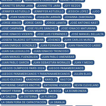
JAVIERA TORO
JEAN PAUL EYSSAUTIER
JEANETTE BRUNA
JEANETTE BRUNA JARA
JEANNETTE JARA
JEFF BEZOS
JENNIFER ASTUDILLO
JENNIFFER ASTUDILLO
JESSICA LÓPEZ
JJOO
JLL
JOAN SANDOVAL
JOAQUÍN LARRAÍN
JOHANNA ZAMORANO
JORGE ARAOS
JORGE CARO
JORGE LANATA
JOSÉ ANTONIO KAST
JOSÉ CAMPAÑA
JOSÉ FELIPE SÁNCHEZ
JOSÉ IGNACIO MATURANA
JOSÉ IGNACIO VICENTE
JOSÉ LUIS FERNÁNDEZ
JOSÉ MANUEL BELLALTA
JOSEFA TALADRIZ GITTERMANN
JÓVENES
JUAN CARLOS MUÑOZ
JUAN ENRIQUE GONZÁLEZ
JUAN FERNÁNDEZ
JUAN FRANCISCO LABBÉ
JUAN GALLEGUILLOS
JUAN IGNACIO TRONCOSO
JUAN MANUEL FUENZALIDA
JUAN PABLO AMENÁBAR
JUAN PABLO GARCÍA
JUAN SEBASTIÁN MORALES
JUAN Y MEDIO
JUEGOS OLÍMPICOS PARÍS 2024
JUEGOS PANAMERICANOS
JUEGOS PANAMERICANOS Y PARAPANAMERICANOS
JULIÁN BLAS
JULIO IGLESIAS
KANDINSKY
KAROL G
KASTOR
KATHERINE CAMPOS KNOTHE
KATHERINE VIVEROS
KEVIN CLEVELAND
KNIGHT FRANK
KYLIAN MBAPPÉ
LA BOCA
LA BOMBONERA
LA CALERA
LA CISTERNA
LA FLORIDA
LA GRAN FERIA DE CAPACITACIÓN
LA GRANJA