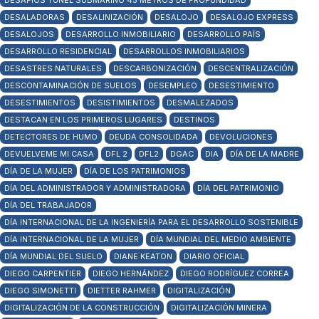
DESAFÍOS TÚNEL SUBMARINO 45 METROS DE PROFUNDIDAD
DESALADORAS
DESALINIZACIÓN
DESALOJO
DESALOJO EXPRESS
DESALOJOS
DESARROLLO INMOBILIARIO
DESARROLLO PAÍS
DESARROLLO RESIDENCIAL
DESARROLLOS INMOBILIARIOS
DESASTRES NATURALES
DESCARBONIZACIÓN
DESCENTRALIZACIÓN
DESCONTAMINACIÓN DE SUELOS
DESEMPLEO
DESESTIMIENTO
DESESTIMIENTOS
DESISTIMIENTOS
DESMALEZADOS
DESTACAN EN LOS PRIMEROS LUGARES
DESTINOS
DETECTORES DE HUMO
DEUDA CONSOLIDADA
DEVOLUCIONES
DEVUELVEME MI CASA
DFL 2
DFL2
DGAC
DIA
DÍA DE LA MADRE
DÍA DE LA MUJER
DÍA DE LOS PATRIMONIOS
DÍA DEL ADMINISTRADOR Y ADMINISTRADORA
DÍA DEL PATRIMONIO
DÍA DEL TRABAJADOR
DÍA INTERNACIONAL DE LA INGENIERÍA PARA EL DESARROLLO SOSTENIBLE
DÍA INTERNACIONAL DE LA MUJER
DÍA MUNDIAL DEL MEDIO AMBIENTE
DÍA MUNDIAL DEL SUELO
DIANE KEATON
DIARIO OFICIAL
DIEGO CARPENTIER
DIEGO HERNÁNDEZ
DIEGO RODRÍGUEZ CORREA
DIEGO SIMONETTI
DIETTER RAHMER
DIGITALIZACIÓN
DIGITALIZACIÓN DE LA CONSTRUCCIÓN
DIGITALIZACIÓN MINERA