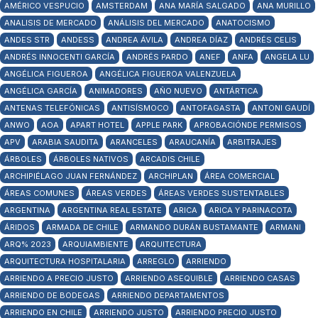
AMÉRICO VESPUCIO
AMSTERDAM
ANA MARÍA SALGADO
ANA MURILLO
ANALISIS DE MERCADO
ANÁLISIS DEL MERCADO
ANATOCISMO
ANDES STR
ANDESS
ANDREA ÁVILA
ANDREA DÍAZ
ANDRÉS CELIS
ANDRÉS INNOCENTI GARCÍA
ANDRÉS PARDO
ANEF
ANFA
ANGELA LU
ANGÉLICA FIGUEROA
ANGÉLICA FIGUEROA VALENZUELA
ANGÉLICA GARCÍA
ANIMADORES
AÑO NUEVO
ANTÁRTICA
ANTENAS TELEFÓNICAS
ANTISÍSMOCO
ANTOFAGASTA
ANTONI GAUDÍ
ANWO
AOA
APART HOTEL
APPLE PARK
APROBACIÓNDE PERMISOS
APV
ARABIA SAUDITA
ARANCELES
ARAUCANÍA
ARBITRAJES
ÁRBOLES
ÁRBOLES NATIVOS
ARCADIS CHILE
ARCHIPIÉLAGO JUAN FERNÁNDEZ
ARCHIPLAN
ÁREA COMERCIAL
ÁREAS COMUNES
ÁREAS VERDES
ÁREAS VERDES SUSTENTABLES
ARGENTINA
ARGENTINA REAL ESTATE
ARICA
ARICA Y PARINACOTA
ÁRIDOS
ARMADA DE CHILE
ARMANDO DURÁN BUSTAMANTE
ARMANI
ARQ% 2023
ARQUIAMBIENTE
ARQUITECTURA
ARQUITECTURA HOSPITALARIA
ARREGLO
ARRIENDO
ARRIENDO A PRECIO JUSTO
ARRIENDO ASEQUIBLE
ARRIENDO CASAS
ARRIENDO DE BODEGAS
ARRIENDO DEPARTAMENTOS
ARRIENDO EN CHILE
ARRIENDO JUSTO
ARRIENDO PRECIO JUSTO