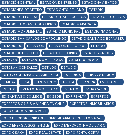
ESTACIÓN CENTRAL
ESTACIÓN DE TRENES
ESTACIONAMIENTOS
ESTACIONES DE METRO
ESTACIONES DEL AÑO
ESTADIO
ESTADIO DE FLORIDA
ESTADIO ELÍAS FIGUEROA
ESTADIO FUTURISTA
ESTADIO LA GRANJA DE CURICÓ
ESTADIO MARACANÁ
ESTADIO MONUMENTAL
ESTADIO MUNICIPAL
ESTADIO NACIONAL
ESTADIO SAN CARLOS DE APOQUINDO
ESTADIO SANTIAGO BERNABÉU
ESTADIO UC
ESTADIOS
ESTADIOS DE FÚTBOL
ESTADO
ESTADO DE DERECHO
ESTADO DE FLORIDA
ESTADOS UNIDOS
ESTAFAS
ESTAFAS INMOBILIARIAS
ESTALLIDO SOCIAL
ESTEBAN GONZALEZ
ESTILOS
ESTUDIO
ESTUDIO DE IMPACTO AMBIENTAL
ESTUDIOS
ETIHAD STADIUM
ETMDAY
ETSA
EUROMONEY
EUROPA
EURPORA
EV CHARGER
EVENTO
EVENTO INMOBILIARIO
EVENTOS
EVERGRANDE
EX SANTIAGO COLLEGE
EX SEDE
EXP REALTY
EXPERTOS
EXPERTOS CRISIS VIVIENDA EN CHILE
EXPERTOS INMOBILIARIOS
EXPO CONDOMINIOS 2025
EXPO DE OPORTUNIDADES INMOBILIARIA DE PUERTO VARAS
EXPO ENERGÍA SOSTENIBLE
EXPO MERCADO INMOBILIARIO
EXPO OSAKA
EXPO REAL ESTATE
EXPO RENTA CORTA