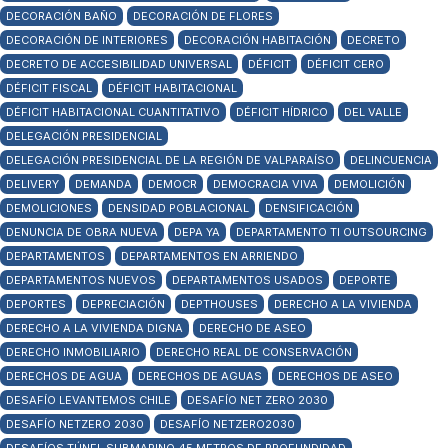
DECORACIÓN BAÑO
DECORACIÓN DE FLORES
DECORACIÓN DE INTERIORES
DECORACIÓN HABITACIÓN
DECRETO
DECRETO DE ACCESIBILIDAD UNIVERSAL
DÉFICIT
DÉFICIT CERO
DÉFICIT FISCAL
DÉFICIT HABITACIONAL
DÉFICIT HABITACIONAL CUANTITATIVO
DÉFICIT HÍDRICO
DEL VALLE
DELEGACIÓN PRESIDENCIAL
DELEGACIÓN PRESIDENCIAL DE LA REGIÓN DE VALPARAÍSO
DELINCUENCIA
DELIVERY
DEMANDA
DEMOCR
DEMOCRACIA VIVA
DEMOLICIÓN
DEMOLICIONES
DENSIDAD POBLACIONAL
DENSIFICACIÓN
DENUNCIA DE OBRA NUEVA
DEPA YA
DEPARTAMENTO TI OUTSOURCING
DEPARTAMENTOS
DEPARTAMENTOS EN ARRIENDO
DEPARTAMENTOS NUEVOS
DEPARTAMENTOS USADOS
DEPORTE
DEPORTES
DEPRECIACIÓN
DEPTHOUSES
DERECHO A LA VIVIENDA
DERECHO A LA VIVIENDA DIGNA
DERECHO DE ASEO
DERECHO INMOBILIARIO
DERECHO REAL DE CONSERVACIÓN
DERECHOS DE AGUA
DERECHOS DE AGUAS
DERECHOS DE ASEO
DESAFÍO LEVANTEMOS CHILE
DESAFÍO NET ZERO 2030
DESAFÍO NETZERO 2030
DESAFÍO NETZERO2030