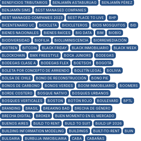
BENEFICIOS TRIBUTARIOS
BENJAMÍN ASTABURUAG
BENJAMÍN PÉREZ
BENJAMÍN SIMS
BEST MANAGED COMPANIES
BEST MANAGED COMPANIES 2023
BEST PLACE TO LIVE
BHP
BICENTENARIO UC
BICICLETA
BICICLETEROS
BICIS MOSQUITOS
BID
BIENES NACIONALES
BIENES RAÍCES
BIG DATA
BIM
BIOBÍO
BIODIVERSIDAD
BIOFILIA
BIOLUMINISCENCIA
BIORREMEDIACIÓN
BIOTREN
BITCOIN
BLACK FRIDAY
BLACK INMOBILIARIO
BLACK WEEK
BLOCKCHAIN
BMX FREESTYLE
BOCA JUNIORS
BODEGAS
BODEGAS CLASE A
BODEGAS FLEX
BOETSCH
BOGOTÁ
BOLETA POR CONCEPTO DE ARRIENDO
BOLETÍN LEGAL
BOLIVIA
BOLSA DE CHILE
BONO DE RECONSTRUCCIÓN
BONO PIE
BONOS DE CARBONO
BONOS VERDES
BOOM INMOBILIARIO
BOOMERS
BORDE COSTERO
BOSQUE NATIVO
BOSQUES URBANOS
BOSQUES VERTICALES
BOSTON
BOTÓN ROJO
BOULEVARD
BPTL
BRANDING
BRASIL
BREAKING BAD
BRECHA DE GÉNERO
BRECHA DIGITAL
BROKER
BUEN MOMENTO EN EL MERCADO
BUENOS AIRES
BUILD TO RENT
BUILD TO SUIT
BUILD UP 2026
BUILDING INFORMATION MODELING
BUILDINGS
BUILT-TO-RENT
BUIN
BULGARIA
BURBUJA INMOBILIARIA
CABA
CABAÑAS