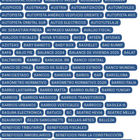
ATENCIÓN AL CLIENTE
AUMENTO VALOR
AUSDAUER
AUSDAWER
AUSPICIOS
AUSTRALIA
AUSTRIA
AUTOMATIZACIÓN
AUTOMÓVILES
AUTOPISTA
AUTOPISTA AMÉRICO VESPUCIO ORIENTE II
AUTOPISTA AVO
AUTOPISTA ORBITAL SUR
AUTOS ELECTRICOS
AUTOTUTELAJE
AV. SEBASTIÁN PIÑERA
AV.PASEO MARINA
AVALÚO FISCAL
AVALÚOS FISCALES
AVIVA STUDIOS
AVO II
AYSÉN
AYUDAS
AZOTEAS
BABY BANDITO
BABY BOX
BACHELET
BAD BUNNY
BAFA
BAJO PIE
BALANCE 2024
BALANCE DE VIVIENDA 2025
BALAT
BALTIMORE
BAMBÚ
BANCADA. RN
BANCO CENTRAL
BANCO DE CHILE
BANCO DE SUELO
BANCO ESTADO
BANCO MUNDIAL
BANCOESTADO
BANCOS
BANDERA
BAÑOS
BAR
BARCELONA
BARÓMETRO NORMATIVO
BARÓMETRO NORMATIVO 2026
BARRIO ITALIA
BARRIO LASTARRIA
BARRIO MATTA
BARRIO NUÑEZ
BARRIO YUNGAY
BARRIOS
BARRIOS MÁGICOS
BARRIOS TRANSITORIOS
BARRIOS URBANOS
BARRIOS VERTICALES
BARROCO
BASILEA III
BASURA ELECTRÓNICA
BATUCO
BC
BEATRIZ HEVIA
BEATRIZ MELLA
BEAUMONT
BELÉN SANGUINETTI
BELLAS ARTES
BELLEZA
BENEFICIO TRIBUTARIO
BENEFICIOS FISCALES
BENEFICIOS INMOBILIARIOS
BENEFICIOS PARA LA CONSTRUCCIÓN