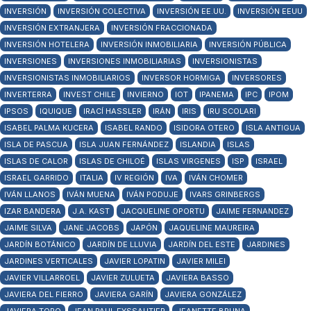
INVERSIÓN
INVERSIÓN COLECTIVA
INVERSIÓN EE.UU.
INVERSIÓN EEUU
INVERSIÓN EXTRANJERA
INVERSIÓN FRACCIONADA
INVERSIÓN HOTELERA
INVERSIÓN INMOBILIARIA
INVERSIÓN PÚBLICA
INVERSIONES
INVERSIONES INMOBILIARIAS
INVERSIONISTAS
INVERSIONISTAS INMOBILIARIOS
INVERSOR HORMIGA
INVERSORES
INVERTERRA
INVEST CHILE
INVIERNO
IOT
IPANEMA
IPC
IPOM
IPSOS
IQUIQUE
IRACÍ HASSLER
IRÁN
IRIS
IRU SCOLARI
ISABEL PALMA KUCERA
ISABEL RANDO
ISIDORA OTERO
ISLA ANTIGUA
ISLA DE PASCUA
ISLA JUAN FERNÁNDEZ
ISLANDIA
ISLAS
ISLAS DE CALOR
ISLAS DE CHILOÉ
ISLAS VIRGENES
ISP
ISRAEL
ISRAEL GARRIDO
ITALIA
IV REGIÓN
IVA
IVÁN CHOMER
IVÁN LLANOS
IVÁN MUENA
IVÁN PODUJE
IVARS GRINBERGS
IZAR BANDERA
J.A. KAST
JACQUELINE OPORTU
JAIME FERNANDEZ
JAIME SILVA
JANE JACOBS
JAPÓN
JAQUELINE MAUREIRA
JARDÍN BOTÁNICO
JARDÍN DE LLUVIA
JARDÍN DEL ESTE
JARDINES
JARDINES VERTICALES
JAVIER LOPATIN
JAVIER MILEI
JAVIER VILLARROEL
JAVIER ZULUETA
JAVIERA BASSO
JAVIERA DEL FIERRO
JAVIERA GARÍN
JAVIERA GONZÁLEZ