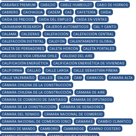
CABAÑAS PREMIUM
CABILDO
CABLE HUMBOLDT
CABO DE HORNOS
CABRERO
CACHAGUA
CADEM
CAE
CAFETERÍA
CAÍDA
CAÍDA DE PRECIOS
CAÍDA DEL EMPLEO
CAÍDA EN VENTAS
CAIXABANK RESEARCH
CAJEROS AUTOMÁTICOS
CAL Y CANTO
CALAMA
CALDERAS
CALEFACCIÓN
CALEFACCIÓN CENTRAL
CALEFACCIÓN DISTRITAL
CALEFÓN
CALENTAMIENTO GLOBAL
CALETA DE PERSADORES
CALETA HORCÓN
CALETA PORTALES
CALIDAD DE VIDA URBANA CHILE
CALIDAD DEL AIRE
CALIFICACIÓN ENERGÉTICA
CALIFICACIÓN ENERGÉTICA DE VIVIENDAS
CALIFORNIA
CALLAO
CALLE LARGA
CALLE SEBASTIÁN PIÑERA
CALLE VALPARAÍSO
CALLES
CALOR
CAM
CAMACOL
CÁMARA ALTA
CÁMARA CHILENA DE LA CONSTRUCCIÓN
CÁMARA CHILENA DE LA CONSTRUCCIÓN
CÁMARA DE AIRE
CÁMARA DE COMERCIO DE SANTIAGO
CÁMARA DE DIPUTADOS
CÁMARA DE LA CONSTRUCCIÓN
CÁMARA DE SENADORES
CÁMARA DEL SENADO
CÁMARA NACIONAL DE COMERCIO
CÁMARA NACIONAL DE COMERCIO (CNC)
CÁMARAS
CAMBIO CLIMÁTICO
CAMBIO DE MANDO
CAMBORIÚ
CAMBRIDGE
CAMINO COSTERO