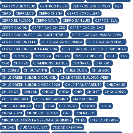
CENTROS DE SALUD
CENTROS DE SKI
CENTROS LOGISTICOS
CEP
CEPO
CERRILLOS
CERRO CHENA
CERRO CORDILLERA
CERRO EL PLOMO
CERRO NAVIA
CERRO SAN LUIS
CERROS ISLA
CERTIFICACIÓN
CERTIFICACIÓN CES
CERTIFICACIÓN CVS
CERTIFICACIÓN EDIFICIO SUSTENTABLE
CERTIFICACIÓN INMOBILIARIA
CERTIFICACIÓN LEED
CERTIFICACIÓN TÉRMICA
CERTIFICACIÓN VERDE
CERTIFICACIONES DE LA MADERA
CERTIFICACIONES DE SOSTENIBILIDAD
CES
CES 2023
CES 2024
CESFAM
CÉSPED HÍBRIDO
CEUT
CEV
CGR
CHAITÉN
CHAMPIONS LEAGUE
CHAÑARAL
CHATGPT
CHICUREO
CHIGUAYANTE
CHILE
CHILE CUIDA
CHILE GBC
CHILE GREEN BUILDING COUNCIL
CHILE GREEN BUILDING WEEK
CHILE GREEN BUILDING WEEK 2026
CHILE TRANSPARENTE
CHILEHAUS
CHILENOS
CHILLÁN
CHILOÉ
CHINA
CHIP
CHOLET
CHONGQING
CHRISTIAN BALE
CHRISTIAN CANCINO
CIA NACIONAL
CIBERSEGURIDAD
CIC
CICA
CICLOVÍAS
CIGIDEN
CIGSA
CIGSA 2023
CILINDROS DE GAS
CINE
CINERARIOS
CIRCUNVALACIÓN LA SERENA-COQUIMBO
CITÉS
CITY LAB BIOBÍO
CIUDAD
CIUDAD CICLISTA
CIUDAD CREATIVA