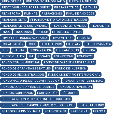
FIBRA OPTICA
FIDEICOMISO INMOBILIARIO
FIESTA FIN DE AÑO
FIESTA VIVIENDAS POR UN SUEÑO
FIESTAS PATRIAS
FIGITALES
FILANTROPIA
FILIPINAS
FILTRACIONES
FINAL DE AÑO 2025
FINANCIAMIENTO
FINANCIAMIENTO AUTOCONSTRUCCIÓN
FINANCIAMIENTO SUSTENTABLE
FINANCIAMIENTO VERDE
FINANCIERAS
FINCO
FINCO 2026
FINTECH
FIRMA ELECTRÓNICA
FIRMA ELECTRÓNICA AVANZADA
FIRMA VIRTUAL
FISCALÍA
FISCALIZACIÓN
FISCO
FITCH RATINGS
FITO PAEZ
FLEISCHMANN S.A
FLEX
FLIPPING
FLORA Y FAUNA
FLORIANÓPOLIS
FLORIDA
FLY TO QUALITY
FMI
FOGAES
FOLKESTONE
FONDECYT
FONDO COMÚN MUNICIPAL
FONDO DE GARANTÍAS ESPECIALES
FONDO DE GARANTÍAS ESTATALES
FONDO DE INVERSIÓN
FONDO DE RECONSTRUCCIÓN
FONDO MONETARIO INTERNACIONAL
FONDO NACIONAL DE RECONSTRUCCIÓN
FONDO RENTA RESIDENCIAL
FONDOS DE GARANTÍAS ESPECIALES
FONDOS DE INVERSIÓN
FONDOS SOBERANOS
FORESTACIÓN
FÓRMULA 1
FORO LATINOAMERICANO DE INFRAESTRUCTURA
FORO PARA UN DESARROLLO JUSTO Y SOSTENIBLE
FOTO: THE CLINIC
FOTOGRAFÍA INMOBILIARIA
FOTOVOLTAICA
FRACCIONAL
FRANCIA