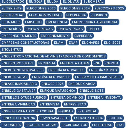
EL COLORADO
EL GOLF
EL LOA
EL OLIVAR
EL ROMERAL
EL TENIENTE
ELECCIONES 2023
ELECCIONES 2024
ELECCIONES 2025
ELECTRICIDAD
ELECTROMOVILIDAD
ELIS REGINA
ELLINIKON
ELON MUSK
EMBARGO
EMERGENCIA
EMERGENCIA HABITACIONAL
EMILIA RÍOS
EMILIO VENEGAS
EMILIO VENGAS
EMPLEO
EMPRENDE TU MENTE
EMPRENDIMIENTO
EMPRESAS
EMPRESAS CONSTRUCTORAS
ENAMI
ENAP
ENCHAPES
ENCI 2023
ENCUENTRO
ENCUENTRO NACIONAL DE ADMINISTRADORES DE CONDOMINIOS
ENCUENTRO SMART
ENCUESTA
ENCUESTA CASEN
ENE
ENERGÍA
ENERGÍA NO RENOVABLES
ENERGÍA RENOVABLES
ENERGÍA SÍSMICA
ENERGÍA SOLAR
ENERGÍAS RENOVABLES
ENFRIAMIENTO INMOBILIARIO
ENLACE INMOBILIARIO
ENLOCE 2025
ENRIQUE GARCÍA
ENRIQUE GASTALVER
ENRIQUE MATUSCHKA
ENRIQUE SOTZ
ENTRE LOS OTROS RUBROS
ENTREGA DOMINIOS
ENTREGA INMEDIATA
ENTREGA VIVIENDAS
ENTREVISTA
ENTREVISTAS
ENVEJECIMIENTO POBLACIONAL
EQUIDAD
ERA DIGITAL
ERNESTO TARAZONA
ERWIN NAVARRETE
ESCASEZ HIDRICA
ESCOCIA
ESCONDIDA
ESCORIA DE COBRE
ESCRITURACIÓN
ESCRITURAS
ESG