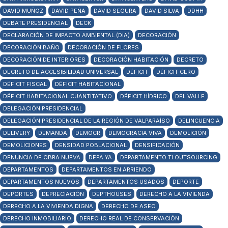
DAVID MUÑOZ
DAVID PEÑA
DAVID SEGURA
DAVID SILVA
DDHH
DEBATE PRESIDENCIAL
DECK
DECLARACIÓN DE IMPACTO AMBIENTAL (DIA)
DECORACIÓN
DECORACIÓN BAÑO
DECORACIÓN DE FLORES
DECORACIÓN DE INTERIORES
DECORACIÓN HABITACIÓN
DECRETO
DECRETO DE ACCESIBILIDAD UNIVERSAL
DÉFICIT
DÉFICIT CERO
DÉFICIT FISCAL
DÉFICIT HABITACIONAL
DÉFICIT HABITACIONAL CUANTITATIVO
DÉFICIT HÍDRICO
DEL VALLE
DELEGACIÓN PRESIDENCIAL
DELEGACIÓN PRESIDENCIAL DE LA REGIÓN DE VALPARAÍSO
DELINCUENCIA
DELIVERY
DEMANDA
DEMOCR
DEMOCRACIA VIVA
DEMOLICIÓN
DEMOLICIONES
DENSIDAD POBLACIONAL
DENSIFICACIÓN
DENUNCIA DE OBRA NUEVA
DEPA YA
DEPARTAMENTO TI OUTSOURCING
DEPARTAMENTOS
DEPARTAMENTOS EN ARRIENDO
DEPARTAMENTOS NUEVOS
DEPARTAMENTOS USADOS
DEPORTE
DEPORTES
DEPRECIACIÓN
DEPTHOUSES
DERECHO A LA VIVIENDA
DERECHO A LA VIVIENDA DIGNA
DERECHO DE ASEO
DERECHO INMOBILIARIO
DERECHO REAL DE CONSERVACIÓN