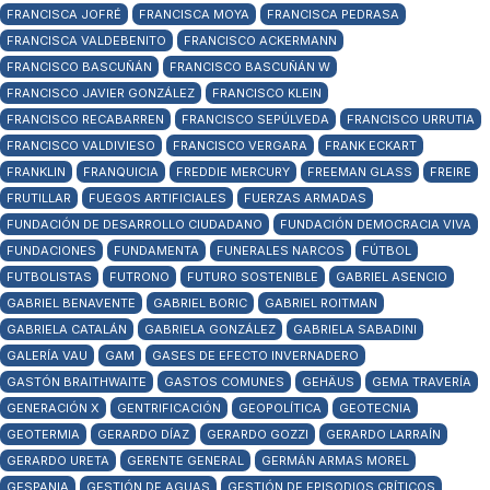
FRANCISCA JOFRÉ
FRANCISCA MOYA
FRANCISCA PEDRASA
FRANCISCA VALDEBENITO
FRANCISCO ACKERMANN
FRANCISCO BASCUÑÁN
FRANCISCO BASCUÑÁN W
FRANCISCO JAVIER GONZÁLEZ
FRANCISCO KLEIN
FRANCISCO RECABARREN
FRANCISCO SEPÚLVEDA
FRANCISCO URRUTIA
FRANCISCO VALDIVIESO
FRANCISCO VERGARA
FRANK ECKART
FRANKLIN
FRANQUICIA
FREDDIE MERCURY
FREEMAN GLASS
FREIRE
FRUTILLAR
FUEGOS ARTIFICIALES
FUERZAS ARMADAS
FUNDACIÓN DE DESARROLLO CIUDADANO
FUNDACIÓN DEMOCRACIA VIVA
FUNDACIONES
FUNDAMENTA
FUNERALES NARCOS
FÚTBOL
FUTBOLISTAS
FUTRONO
FUTURO SOSTENIBLE
GABRIEL ASENCIO
GABRIEL BENAVENTE
GABRIEL BORIC
GABRIEL ROITMAN
GABRIELA CATALÁN
GABRIELA GONZÁLEZ
GABRIELA SABADINI
GALERÍA VAU
GAM
GASES DE EFECTO INVERNADERO
GASTÓN BRAITHWAITE
GASTOS COMUNES
GEHÄUS
GEMA TRAVERÍA
GENERACIÓN X
GENTRIFICACIÓN
GEOPOLÍTICA
GEOTECNIA
GEOTERMIA
GERARDO DÍAZ
GERARDO GOZZI
GERARDO LARRAÍN
GERARDO URETA
GERENTE GENERAL
GERMÁN ARMAS MOREL
GESPANIA
GESTIÓN DE AGUAS
GESTIÓN DE EPISODIOS CRÍTICOS