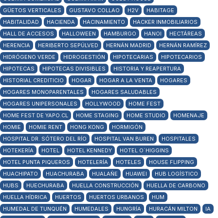
GÜETOS VERTICALES
GUSTAVO COLLAO
H2V
HABITAGE
HABITALIDAD
HACIENDA
HACINAMIENTO
HACKER INMOBILIARIOS
HALL DE ACCESOS
HALLOWEEN
HAMBURGO
HANOI
HECTÁREAS
HERENCIA
HERIBERTO SEPÚLVED
HERNÁN MADRID
HERNÁN RAMÍREZ
HIDRÓGENO VERDE
HIDROGESTIÓN
HIPOTECARIAS
HIPOTECARIOS
HIPOTECAS
HIPOTECAS DIVISIBLES
HISTORIA Y REAPERTURA
HISTORIAL CREDITICIO
HOGAR
HOGAR A LA VENTA
HOGARES
HOGARES MONOPARENTALES
HOGARES SALUDABLES
HOGARES UNIPERSONALES
HOLLYWOOD
HOME FEST
HOME FEST DE YAPO.CL
HOME STAGING
HOME STUDIO
HOMENAJE
HOMIE
HOMIE RENT
HONG KONG
HORMIGÓN
HOSPITAL DR. SÓTERO DEL RÍO
HOSPITAL VAN BUREN
HOSPITALES
HOTEKERÍA
HOTEL
HOTEL KENNEDY
HOTEL O´HIGGINS
HOTEL PUNTA PIQUEROS
HOTELERÍA
HOTELES
HOUSE FLIPPING
HUACHIPATO
HUACHURABA
HUALAÑE
HUAWEI
HUB LOGÍSTICO
HUBS
HUECHURABA
HUELLA CONSTRUCCIÓN
HUELLA DE CARBONO
HUELLA HÍDRICA
HUERTOS
HUERTOS URBANOS
HUM
HUMEDAL DE TUNQUÉN
HUMEDALES
HUNGRÍA
HURACÁN MILTON
IA