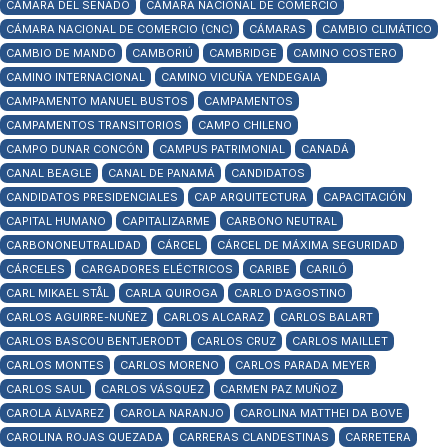
CÁMARA DEL SENADO
CÁMARA NACIONAL DE COMERCIO
CÁMARA NACIONAL DE COMERCIO (CNC)
CÁMARAS
CAMBIO CLIMÁTICO
CAMBIO DE MANDO
CAMBORIÚ
CAMBRIDGE
CAMINO COSTERO
CAMINO INTERNACIONAL
CAMINO VICUÑA YENDEGAIA
CAMPAMENTO MANUEL BUSTOS
CAMPAMENTOS
CAMPAMENTOS TRANSITORIOS
CAMPO CHILENO
CAMPO DUNAR CONCÓN
CAMPUS PATRIMONIAL
CANADÁ
CANAL BEAGLE
CANAL DE PANAMÁ
CANDIDATOS
CANDIDATOS PRESIDENCIALES
CAP ARQUITECTURA
CAPACITACIÓN
CAPITAL HUMANO
CAPITALIZARME
CARBONO NEUTRAL
CARBONONEUTRALIDAD
CÁRCEL
CÁRCEL DE MÁXIMA SEGURIDAD
CÁRCELES
CARGADORES ELÉCTRICOS
CARIBE
CARILÓ
CARL MIKAEL STÅL
CARLA QUIROGA
CARLO D'AGOSTINO
CARLOS AGUIRRE-NUÑEZ
CARLOS ALCARAZ
CARLOS BALART
CARLOS BASCOU BENTJERODT
CARLOS CRUZ
CARLOS MAILLET
CARLOS MONTES
CARLOS MORENO
CARLOS PARADA MEYER
CARLOS SAUL
CARLOS VÁSQUEZ
CARMEN PAZ MUÑOZ
CAROLA ÁLVAREZ
CAROLA NARANJO
CAROLINA MATTHEI DA BOVE
CAROLINA ROJAS QUEZADA
CARRERAS CLANDESTINAS
CARRETERA