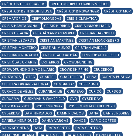
CRÉDITOS HIPOTECARIOS
CRÉDITOS HIPOTECARIOS VERDES
CREDITOS: BEIN SPORTS USA
CRÉDITOS: BINSWANGER
CRÉDITOS: MOP
CREMATORIOS
CRIPTOMONEDAS
CRISIS CLIMÁTICA
CRISIS HABITACIONAL
CRISIS HÍDRICA
CRISIS INMOBILIARIA
CRISIS URBANA
CRISTIÁN ARMAS MOREL
CRISTIAN HARNISCH
CRISTIÁN LECAROS
CRISTIÁN MARTÍNEZ
CRISTIÁN MONCKEBERG
CRISTIÁN MONTERO
CRISTIAN MUÑOZ
CRISTIAN WAIDELE
CRISTIANO RONALDO
CRISTÓBAL GALBÁN
CRISTÓBAL TORRETTI
CRISTÓBAL URIARTE
CRITERIOS
CROWDFUNDING
CROWDFUNDING INMOBILIARIO
CROWDSHIPPING
CRUCEROS
CRUZADOS
CTEC
CUARTEL
CUARTEL PDI
CUBA
CUENTA PÚBLICA
CULTURA ORGANIZACIONAL
CUMBRE G7
CUPERTINO
CURACO DE VÉLEZ
CURANILAHUE
CURAZAO
CURICÓ
CURSOS
CURUAMA
CUSHMAN & WAKEFIELD
CVD
CYBER DAY
CYBER DAY 2026
CYBER MONDAY
CYBER MONDAY CHILE 2023
CYBERDAY
DAMINIFICADOS
DAMNIFICADOS
DANA
DANIEL FLORES
DANIELA HENRÍQUEZ
DANNY VARGAS
DAÑOS
DARÍO CORTÉS
DARK KITCHENS
DATA
DATA CENTER
DATA CENTERS
DATA INMOBILIARIA
DATACENTER
DATACENTERS
DAVID GUETTA