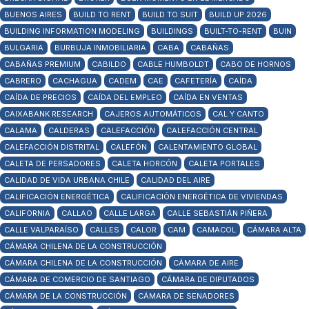
BUENOS AIRES
BUILD TO RENT
BUILD TO SUIT
BUILD UP 2026
BUILDING INFORMATION MODELING
BUILDINGS
BUILT-TO-RENT
BUIN
BULGARIA
BURBUJA INMOBILIARIA
CABA
CABAÑAS
CABAÑAS PREMIUM
CABILDO
CABLE HUMBOLDT
CABO DE HORNOS
CABRERO
CACHAGUA
CADEM
CAE
CAFETERÍA
CAÍDA
CAÍDA DE PRECIOS
CAÍDA DEL EMPLEO
CAÍDA EN VENTAS
CAIXABANK RESEARCH
CAJEROS AUTOMÁTICOS
CAL Y CANTO
CALAMA
CALDERAS
CALEFACCIÓN
CALEFACCIÓN CENTRAL
CALEFACCIÓN DISTRITAL
CALEFÓN
CALENTAMIENTO GLOBAL
CALETA DE PERSADORES
CALETA HORCÓN
CALETA PORTALES
CALIDAD DE VIDA URBANA CHILE
CALIDAD DEL AIRE
CALIFICACIÓN ENERGÉTICA
CALIFICACIÓN ENERGÉTICA DE VIVIENDAS
CALIFORNIA
CALLAO
CALLE LARGA
CALLE SEBASTIÁN PIÑERA
CALLE VALPARAÍSO
CALLES
CALOR
CAM
CAMACOL
CÁMARA ALTA
CÁMARA CHILENA DE LA CONSTRUCCIÓN
CÁMARA CHILENA DE LA CONSTRUCCIÓN
CÁMARA DE AIRE
CÁMARA DE COMERCIO DE SANTIAGO
CÁMARA DE DIPUTADOS
CÁMARA DE LA CONSTRUCCIÓN
CÁMARA DE SENADORES