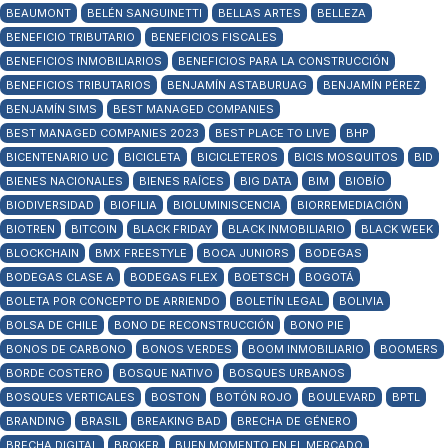
BEAUMONT
BELÉN SANGUINETTI
BELLAS ARTES
BELLEZA
BENEFICIO TRIBUTARIO
BENEFICIOS FISCALES
BENEFICIOS INMOBILIARIOS
BENEFICIOS PARA LA CONSTRUCCIÓN
BENEFICIOS TRIBUTARIOS
BENJAMÍN ASTABURUAG
BENJAMÍN PÉREZ
BENJAMÍN SIMS
BEST MANAGED COMPANIES
BEST MANAGED COMPANIES 2023
BEST PLACE TO LIVE
BHP
BICENTENARIO UC
BICICLETA
BICICLETEROS
BICIS MOSQUITOS
BID
BIENES NACIONALES
BIENES RAÍCES
BIG DATA
BIM
BIOBÍO
BIODIVERSIDAD
BIOFILIA
BIOLUMINISCENCIA
BIORREMEDIACIÓN
BIOTREN
BITCOIN
BLACK FRIDAY
BLACK INMOBILIARIO
BLACK WEEK
BLOCKCHAIN
BMX FREESTYLE
BOCA JUNIORS
BODEGAS
BODEGAS CLASE A
BODEGAS FLEX
BOETSCH
BOGOTÁ
BOLETA POR CONCEPTO DE ARRIENDO
BOLETÍN LEGAL
BOLIVIA
BOLSA DE CHILE
BONO DE RECONSTRUCCIÓN
BONO PIE
BONOS DE CARBONO
BONOS VERDES
BOOM INMOBILIARIO
BOOMERS
BORDE COSTERO
BOSQUE NATIVO
BOSQUES URBANOS
BOSQUES VERTICALES
BOSTON
BOTÓN ROJO
BOULEVARD
BPTL
BRANDING
BRASIL
BREAKING BAD
BRECHA DE GÉNERO
BRECHA DIGITAL
BROKER
BUEN MOMENTO EN EL MERCADO