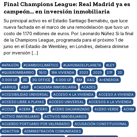
Final Champions League: Real Madrid ya es
campeón… en inversión inmobiliaria
Su principal activo es el Estadio Santiago Bernabéu, que luce
nueva fachada en el marco de una remodelación que tuvo un
costo de 1.170 millones de euros. Por: Leonardo Núñez Si la final
de la Champions League, programada para el próximo 1 de
junio en el Estadio de Wembley, en Londres, debiera dirimirse
por inversión […]
#APAGÓN
#CAMBIOCLIMÁTICO
#LAHORADELPLANETA
#LEY
#QUIEROMIBARRIO
18/O
1RA VIVIENDA
2023
2025
27F
2D
3.000 UF
3D
3G OFFICE
4.000 UF
8M
A&G
A+ENERGÍA
AARHUS
ABIF
ACADEMIA INMOBILIARIA
ACADES
ACCESIBILIDAD UNIVERSAL
ACCESO A LA VIVIENDA
ACCESO A VIVIENDA
ACCESO LIBRE A PLAYAS
ACCESO UNIVERSAL
ACCESOS A LA VIVIENDA
ACCUC
ACERA
ACERO
ACERO GALVANIZADO
ACERO VERDE
ACHM
ACTIVO INMOBILIARIO
ACTIVOS INMOBILIARIOS
ACUERDO PORTUARIO POR VALPARAÍSO
ACUSACIÓN CONSTITUCIONAL
ADACTIVA
ADMINISTRACIÓN COMUNIDADES