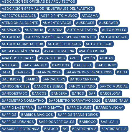
ASOCIACIÓN DE OFICINAS DE ARQUITECTOS
ASOCIACIÓN GREMIAL DE INDUSTRIALES DEL PLÁSTICO
ASPECTOS LEGALES
ASTRID PINTO MUÑOZ
ATACAMA
ATENCIÓN AL CLIENTE
AUMENTO VALOR
AUSDAUER
AUSDAWER
AUSPICIOS
AUSTRALIA
AUSTRIA
AUTOMATIZACIÓN
AUTOMÓVILES
AUTOPISTA
AUTOPISTA AMÉRICO VESPUCIO ORIENTE II
AUTOPISTA AVO
AUTOPISTA ORBITAL SUR
AUTOS ELECTRICOS
AUTOTUTELAJE
AV. SEBASTIÁN PIÑERA
AV.PASEO MARINA
AVALÚO FISCAL
AVALÚOS FISCALES
AVIVA STUDIOS
AVO II
AYSÉN
AYUDAS
AZOTEAS
BABY BANDITO
BABY BOX
BACHELET
BAD BUNNY
BAFA
BAJO PIE
BALANCE 2024
BALANCE DE VIVIENDA 2025
BALAT
BALTIMORE
BAMBÚ
BANCADA. RN
BANCO CENTRAL
BANCO DE CHILE
BANCO DE SUELO
BANCO ESTADO
BANCO MUNDIAL
BANCOESTADO
BANCOS
BANDERA
BAÑOS
BAR
BARCELONA
BARÓMETRO NORMATIVO
BARÓMETRO NORMATIVO 2026
BARRIO ITALIA
BARRIO LASTARRIA
BARRIO MATTA
BARRIO NUÑEZ
BARRIO YUNGAY
BARRIOS
BARRIOS MÁGICOS
BARRIOS TRANSITORIOS
BARRIOS URBANOS
BARRIOS VERTICALES
BARROCO
BASILEA III
BASURA ELECTRÓNICA
BATUCO
BC
BEATRIZ HEVIA
BEATRIZ MELLA