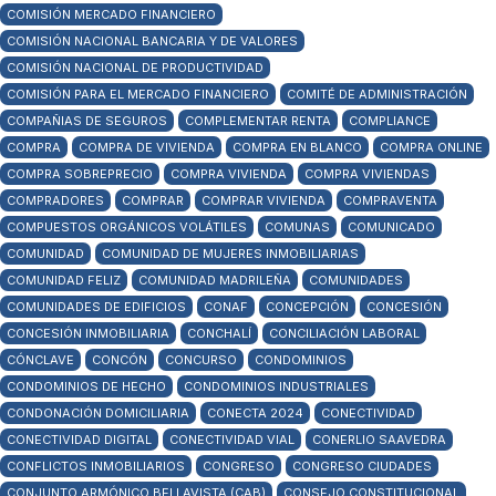
COMISIÓN MERCADO FINANCIERO
COMISIÓN NACIONAL BANCARIA Y DE VALORES
COMISIÓN NACIONAL DE PRODUCTIVIDAD
COMISIÓN PARA EL MERCADO FINANCIERO
COMITÉ DE ADMINISTRACIÓN
COMPAÑIAS DE SEGUROS
COMPLEMENTAR RENTA
COMPLIANCE
COMPRA
COMPRA DE VIVIENDA
COMPRA EN BLANCO
COMPRA ONLINE
COMPRA SOBREPRECIO
COMPRA VIVIENDA
COMPRA VIVIENDAS
COMPRADORES
COMPRAR
COMPRAR VIVIENDA
COMPRAVENTA
COMPUESTOS ORGÁNICOS VOLÁTILES
COMUNAS
COMUNICADO
COMUNIDAD
COMUNIDAD DE MUJERES INMOBILIARIAS
COMUNIDAD FELIZ
COMUNIDAD MADRILEÑA
COMUNIDADES
COMUNIDADES DE EDIFICIOS
CONAF
CONCEPCIÓN
CONCESIÓN
CONCESIÓN INMOBILIARIA
CONCHALÍ
CONCILIACIÓN LABORAL
CÓNCLAVE
CONCÓN
CONCURSO
CONDOMINIOS
CONDOMINIOS DE HECHO
CONDOMINIOS INDUSTRIALES
CONDONACIÓN DOMICILIARIA
CONECTA 2024
CONECTIVIDAD
CONECTIVIDAD DIGITAL
CONECTIVIDAD VIAL
CONERLIO SAAVEDRA
CONFLICTOS INMOBILIARIOS
CONGRESO
CONGRESO CIUDADES
CONJUNTO ARMÓNICO BELLAVISTA (CAB)
CONSEJO CONSTITUCIONAL