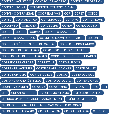
CONTROL ACÚSTICO
CONTROL DE ACCESO
CONTROL DE GESTIÓN
CONTROL SOLAR
CONVENCIÓN CONSTITUCIONAL
CONVENCIÓN RAMSAR
COOPERATIVAS
COP
COP27
COP28
COP30
COPA AMÉRICA
COPENHAGUE
COPIAPÓ
COPROPIEDAD
COQUIMBO
CÓRDOBA
CORDYCEPS
COREA
COREA DEL SUR
CORES
CORFO
CORMA
CORNELIO SAAVEDRA
CORNELIO SAAVEDRA U.
CORNELIO SAAVEDRA URIARTE
CORONEL
CORPORACIÓN DE BIENES DE CAPITAL
CORREDOR BIOCEANICO
CORREDOR DE PROPIEDAD
CORREDOR DE PROPIEDADADES
CORREDORAS DE PROPIEDADES
CORREDORES DE PROPIEDADES
CORREDORES VERDES
CORRETAJE
CORTAFUEGOS
CORTE APELACIONES
CORTE DE APELACIONES
CORTE DE LUZ
CORTE SUPREMA
CORTES DE LUZ
COSOC
COSTA DEL SOL
COSTANERA ANDRÉS BELLO
COSTO DE LA VIDA
COTIZACIONES
COUNTRY GARDEN
COWORK
COWORKING
COYHAIQUE
CPC
CPI
CRE
CREANDO REDES
CRECE INMOBILIARIO
CREDICORP CAPITAL
CREDICORP CAPITAL ASSET MANAGEMENT
CRÉDITO EMPRESAS
CRÉDITO ESPECIAL A LAS EMPRESAS CONSTRUCTORAS
CRÉDITO HIPOTECARIO
CRÉDITO: ATON
CRÉDITO: CEDIDA
CRÉDITOS