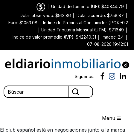
│
Unidad de fomento (UF): $40844.79
│
Dólar observado: $913.86
│
Dólar acuerdo: $758.87
│
Euro: $1053.08
│
Indice de Precios al Consumidor (IPC): -0.2
│
Unidad Tributaria Mensual (UTM): $71649
│
Indice de valor promedio (IVP): $42240.31
│
Imacec: 2.4
│
07-08-2026 19:42:01
Síguenos:
Menu
El club español está en negociaciones junto a la marca