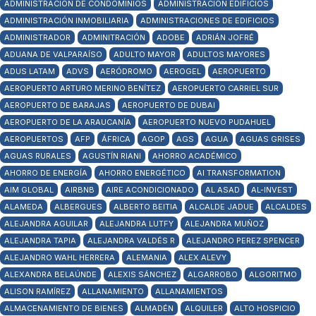
ADMINISTRACIÓN DE CONDOMINIOS
ADMINISTRACIÓN EDIFICIOS
ADMINISTRACIÓN INMOBILIARIA
ADMINISTRACIONES DE EDIFICIOS
ADMINISTRADOR
ADMINITRACIÓN
ADOBE
ADRIÁN JOFRÉ
ADUANA DE VALPARAÍSO
ADULTO MAYOR
ADULTOS MAYORES
ADUS LATAM
ADVS
AERÓDROMO
AEROGEL
AEROPUERTO
AEROPUERTO ARTURO MERINO BENÍTEZ
AEROPUERTO CARRIEL SUR
AEROPUERTO DE BARAJAS
AEROPUERTO DE DUBAI
AEROPUERTO DE LA ARAUCANÍA
AEROPUERTO NUEVO PUDAHUEL
AEROPUERTOS
AFP
ÁFRICA
AGOP
AGS
AGUA
AGUAS GRISES
AGUAS RURALES
AGUSTÍN RIANI
AHORRO ACADÉMICO
AHORRO DE ENERGÍA
AHORRO ENERGÉTICO
AI TRANSFORMATION
AIM GLOBAL
AIRBNB
AIRE ACONDICIONADO
AL ASAD
AL-INVEST
ALAMEDA
ALBERGUES
ALBERTO BEITIA
ALCALDE JADUE
ALCALDES
ALEJANDRA AGUILAR
ALEJANDRA LUTFY
ALEJANDRA MUÑOZ
ALEJANDRA TAPIA
ALEJANDRA VALDÉS R
ALEJANDRO PEREZ SPENCER
ALEJANDRO WAHL HERRERA
ALEMANIA
ALEX ALEVY
ALEXANDRA BELAÚNDE
ALEXIS SÁNCHEZ
ALGARROBO
ALGORITMO
ALISON RAMÍREZ
ALLANAMIENTO
ALLANAMIENTOS
ALMACENAMIENTO DE BIENES
ALMADÉN
ALQUILER
ALTO HOSPICIO