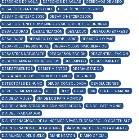
DERECHOS DE AGUA
DERECHOS DE AGUAS
DERECHOS DE ASEO
DESAFÍO LEVANTEMOS CHILE
DESAFÍO NET ZERO 2030
DESAFÍO NETZERO 2030
DESAFÍO NETZERO2030
DESAFÍOS TÚNEL SUBMARINO 45 METROS DE PROFUNDIDAD
DESALADORAS
DESALINIZACIÓN
DESALOJO
DESALOJO EXPRESS
DESALOJOS
DESARROLLO INMOBILIARIO
DESARROLLO PAÍS
DESARROLLO RESIDENCIAL
DESARROLLOS INMOBILIARIOS
DESASTRES NATURALES
DESCARBONIZACIÓN
DESCENTRALIZACIÓN
DESCONTAMINACIÓN DE SUELOS
DESEMPLEO
DESESTIMIENTO
DESESTIMIENTOS
DESISTIMIENTOS
DESMALEZADOS
DESTACAN EN LOS PRIMEROS LUGARES
DESTINOS
DETECTORES DE HUMO
DEUDA CONSOLIDADA
DEVOLUCIONES
DEVUELVEME MI CASA
DFL 2
DFL2
DGAC
DIA
DÍA DE LA MADRE
DÍA DE LA MUJER
DÍA DE LOS PATRIMONIOS
DÍA DEL ADMINISTRADOR Y ADMINISTRADORA
DÍA DEL PATRIMONIO
DÍA DEL TRABAJADOR
DÍA INTERNACIONAL DE LA INGENIERÍA PARA EL DESARROLLO SOSTENIBLE
DÍA INTERNACIONAL DE LA MUJER
DÍA MUNDIAL DEL MEDIO AMBIENTE
DÍA MUNDIAL DEL SUELO
DIANE KEATON
DIARIO OFICIAL