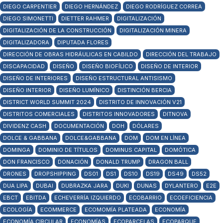
DIEGO CARPENTIER
DIEGO HERNÁNDEZ
DIEGO RODRÍGUEZ CORREA
DIEGO SIMONETTI
DIETTER RAHMER
DIGITALIZACIÓN
DIGITALIZACIÓN DE LA CONSTRUCCIÓN
DIGITALIZACIÓN MINERA
DIGITALIZADORA
DIPUTADA FLORES
DIRECCIÓN DE OBRAS HIDRÁULICAS EN CABILDO
DIRECCIÓN DEL TRABAJO
DISCAPACIDAD
DISEÑO
DISEÑO BIOFÍLICO
DISEÑO DE INTERIOR
DISEÑO DE INTERIORES
DISEÑO ESTRUCTURAL ANTISISMO
DISEÑO INTERIOR
DISEÑO LUMÍNICO
DISTINCIÓN BERCIA
DISTRICT WORLD SUMMIT 2024
DISTRITO DE INNOVACIÓN V21
DISTRITOS COMERCIALES
DISTRITOS INNOVADORES
DITNOVA
DIVIDENZ CASH
DOCUMENTACIÓN
DOH
DÓLARES
DOLCE & GABBANA
DOLCE&GABBANA
DOM
DOM EN LÍNEA
DOMINGA
DOMINIO DE TÍTULOS
DOMINUS CAPITAL
DOMÓTICA
DON FRANCISCO
DONACIÓN
DONALD TRUMP
DRAGON BALL
DRONES
DROPSHIPPING
DS01
DS1
DS10
DS19
DS49
DS52
DUA LIPA
DUBAI
DUBRAZKA JARA
DUKI
DUNAS
DYLANTERO
E2E
EBCT
EBITDA
ECHEVERRÍA IZQUIERDO
ECOBARRIO
ECOEFICIENCIA
ECOLOGÍA
ECOMMERCE
ECOMOMÍA PLATEADA
ECONOMÍA
ECONOMÍA CIRCULAR
ECONOMÍAS
ECOPARCELAS
ECOPARQUE