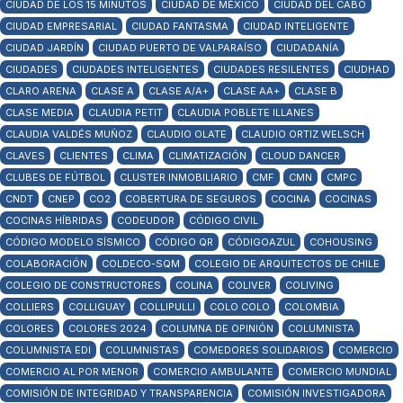
CIUDAD DE LOS 15 MINUTOS
CIUDAD DE MÉXICO
CIUDAD DEL CABO
CIUDAD EMPRESARIAL
CIUDAD FANTASMA
CIUDAD INTELIGENTE
CIUDAD JARDÍN
CIUDAD PUERTO DE VALPARAÍSO
CIUDADANÍA
CIUDADES
CIUDADES INTELIGENTES
CIUDADES RESILENTES
CIUDHAD
CLARO ARENA
CLASE A
CLASE A/A+
CLASE AA+
CLASE B
CLASE MEDIA
CLAUDIA PETIT
CLAUDIA POBLETE ILLANES
CLAUDIA VALDÉS MUÑOZ
CLAUDIO OLATE
CLAUDIO ORTIZ WELSCH
CLAVES
CLIENTES
CLIMA
CLIMATIZACIÓN
CLOUD DANCER
CLUBES DE FÚTBOL
CLUSTER INMOBILIARIO
CMF
CMN
CMPC
CNDT
CNEP
CO2
COBERTURA DE SEGUROS
COCINA
COCINAS
COCINAS HÍBRIDAS
CODEUDOR
CÓDIGO CIVIL
CÓDIGO MODELO SÍSMICO
CÓDIGO QR
CÓDIGOAZUL
COHOUSING
COLABORACIÓN
COLDECO-SQM
COLEGIO DE ARQUITECTOS DE CHILE
COLEGIO DE CONSTRUCTORES
COLINA
COLIVER
COLIVING
COLLIERS
COLLIGUAY
COLLIPULLI
COLO COLO
COLOMBIA
COLORES
COLORES 2024
COLUMNA DE OPINIÓN
COLUMNISTA
COLUMNISTA EDI
COLUMNISTAS
COMEDORES SOLIDARIOS
COMERCIO
COMERCIO AL POR MENOR
COMERCIO AMBULANTE
COMERCIO MUNDIAL
COMISIÓN DE INTEGRIDAD Y TRANSPARENCIA
COMISIÓN INVESTIGADORA