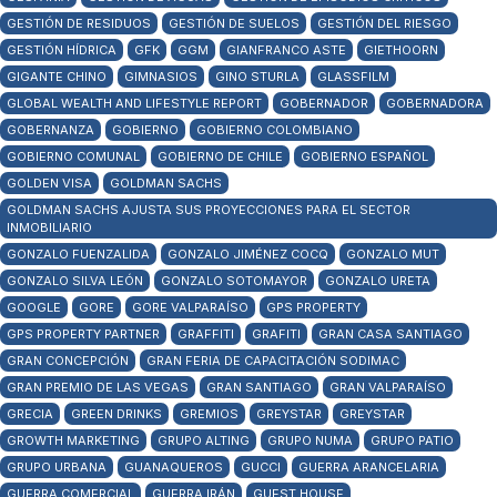
GESTIÓN DE RESIDUOS
GESTIÓN DE SUELOS
GESTIÓN DEL RIESGO
GESTIÓN HÍDRICA
GFK
GGM
GIANFRANCO ASTE
GIETHOORN
GIGANTE CHINO
GIMNASIOS
GINO STURLA
GLASSFILM
GLOBAL WEALTH AND LIFESTYLE REPORT
GOBERNADOR
GOBERNADORA
GOBERNANZA
GOBIERNO
GOBIERNO COLOMBIANO
GOBIERNO COMUNAL
GOBIERNO DE CHILE
GOBIERNO ESPAÑOL
GOLDEN VISA
GOLDMAN SACHS
GOLDMAN SACHS AJUSTA SUS PROYECCIONES PARA EL SECTOR
INMOBILIARIO
GONZALO FUENZALIDA
GONZALO JIMÉNEZ COCQ
GONZALO MUT
GONZALO SILVA LEÓN
GONZALO SOTOMAYOR
GONZALO URETA
GOOGLE
GORE
GORE VALPARAÍSO
GPS PROPERTY
GPS PROPERTY PARTNER
GRAFFITI
GRAFITI
GRAN CASA SANTIAGO
GRAN CONCEPCIÓN
GRAN FERIA DE CAPACITACIÓN SODIMAC
GRAN PREMIO DE LAS VEGAS
GRAN SANTIAGO
GRAN VALPARAÍSO
GRECIA
GREEN DRINKS
GREMIOS
GREYSTAR
GREYSTAR
GROWTH MARKETING
GRUPO ALTING
GRUPO NUMA
GRUPO PATIO
GRUPO URBANA
GUANAQUEROS
GUCCI
GUERRA ARANCELARIA
GUERRA COMERCIAL
GUERRA IRÁN
GUEST HOUSE