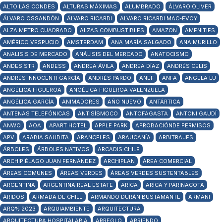
ALTO LAS CONDES
ALTURAS MÁXIMAS
ALUMBRADO
ÁLVARO OLIVER
ÁLVARO OSSANDÓN
ÁLVARO RICARDI
ALVARO RICARDI MAC-EVOY
ALZA METRO CUADRADO
ALZAS COMBUSTIBLES
AMAZON
AMENITIES
AMÉRICO VESPUCIO
AMSTERDAM
ANA MARÍA SALGADO
ANA MURILLO
ANALISIS DE MERCADO
ANÁLISIS DEL MERCADO
ANATOCISMO
ANDES STR
ANDESS
ANDREA ÁVILA
ANDREA DÍAZ
ANDRÉS CELIS
ANDRÉS INNOCENTI GARCÍA
ANDRÉS PARDO
ANEF
ANFA
ANGELA LU
ANGÉLICA FIGUEROA
ANGÉLICA FIGUEROA VALENZUELA
ANGÉLICA GARCÍA
ANIMADORES
AÑO NUEVO
ANTÁRTICA
ANTENAS TELEFÓNICAS
ANTISÍSMOCO
ANTOFAGASTA
ANTONI GAUDÍ
ANWO
AOA
APART HOTEL
APPLE PARK
APROBACIÓNDE PERMISOS
APV
ARABIA SAUDITA
ARANCELES
ARAUCANÍA
ARBITRAJES
ÁRBOLES
ÁRBOLES NATIVOS
ARCADIS CHILE
ARCHIPIÉLAGO JUAN FERNÁNDEZ
ARCHIPLAN
ÁREA COMERCIAL
ÁREAS COMUNES
ÁREAS VERDES
ÁREAS VERDES SUSTENTABLES
ARGENTINA
ARGENTINA REAL ESTATE
ARICA
ARICA Y PARINACOTA
ÁRIDOS
ARMADA DE CHILE
ARMANDO DURÁN BUSTAMANTE
ARMANI
ARQ% 2023
ARQUIAMBIENTE
ARQUITECTURA
ARQUITECTURA HOSPITALARIA
ARREGLO
ARRIENDO