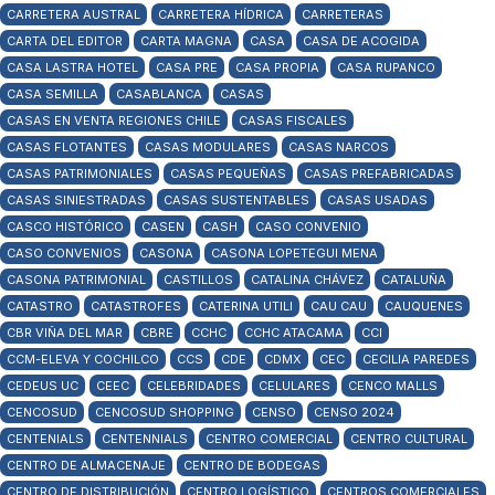
CARRETERA AUSTRAL
CARRETERA HÍDRICA
CARRETERAS
CARTA DEL EDITOR
CARTA MAGNA
CASA
CASA DE ACOGIDA
CASA LASTRA HOTEL
CASA PRE
CASA PROPIA
CASA RUPANCO
CASA SEMILLA
CASABLANCA
CASAS
CASAS EN VENTA REGIONES CHILE
CASAS FISCALES
CASAS FLOTANTES
CASAS MODULARES
CASAS NARCOS
CASAS PATRIMONIALES
CASAS PEQUEÑAS
CASAS PREFABRICADAS
CASAS SINIESTRADAS
CASAS SUSTENTABLES
CASAS USADAS
CASCO HISTÓRICO
CASEN
CASH
CASO CONVENIO
CASO CONVENIOS
CASONA
CASONA LOPETEGUI MENA
CASONA PATRIMONIAL
CASTILLOS
CATALINA CHÁVEZ
CATALUÑA
CATASTRO
CATASTROFES
CATERINA UTILI
CAU CAU
CAUQUENES
CBR VIÑA DEL MAR
CBRE
CCHC
CCHC ATACAMA
CCI
CCM-ELEVA Y COCHILCO
CCS
CDE
CDMX
CEC
CECILIA PAREDES
CEDEUS UC
CEEC
CELEBRIDADES
CELULARES
CENCO MALLS
CENCOSUD
CENCOSUD SHOPPING
CENSO
CENSO 2024
CENTENIALS
CENTENNIALS
CENTRO COMERCIAL
CENTRO CULTURAL
CENTRO DE ALMACENAJE
CENTRO DE BODEGAS
CENTRO DE DISTRIBUCIÓN
CENTRO LOGÍSTICO
CENTROS COMERCIALES