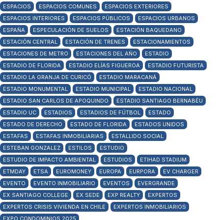
ESPACIOS
ESPACIOS COMUNES
ESPACIOS EXTERIORES
ESPACIOS INTERIORES
ESPACIOS PÚBLICOS
ESPACIOS URBANOS
ESPAÑA
ESPECULACIÓN DE SUELOS
ESTACIÓN BAQUEDANO
ESTACIÓN CENTRAL
ESTACIÓN DE TRENES
ESTACIONAMIENTOS
ESTACIONES DE METRO
ESTACIONES DEL AÑO
ESTADIO
ESTADIO DE FLORIDA
ESTADIO ELÍAS FIGUEROA
ESTADIO FUTURISTA
ESTADIO LA GRANJA DE CURICÓ
ESTADIO MARACANÁ
ESTADIO MONUMENTAL
ESTADIO MUNICIPAL
ESTADIO NACIONAL
ESTADIO SAN CARLOS DE APOQUINDO
ESTADIO SANTIAGO BERNABÉU
ESTADIO UC
ESTADIOS
ESTADIOS DE FÚTBOL
ESTADO
ESTADO DE DERECHO
ESTADO DE FLORIDA
ESTADOS UNIDOS
ESTAFAS
ESTAFAS INMOBILIARIAS
ESTALLIDO SOCIAL
ESTEBAN GONZALEZ
ESTILOS
ESTUDIO
ESTUDIO DE IMPACTO AMBIENTAL
ESTUDIOS
ETIHAD STADIUM
ETMDAY
ETSA
EUROMONEY
EUROPA
EURPORA
EV CHARGER
EVENTO
EVENTO INMOBILIARIO
EVENTOS
EVERGRANDE
EX SANTIAGO COLLEGE
EX SEDE
EXP REALTY
EXPERTOS
EXPERTOS CRISIS VIVIENDA EN CHILE
EXPERTOS INMOBILIARIOS
EXPO CONDOMINIOS 2025