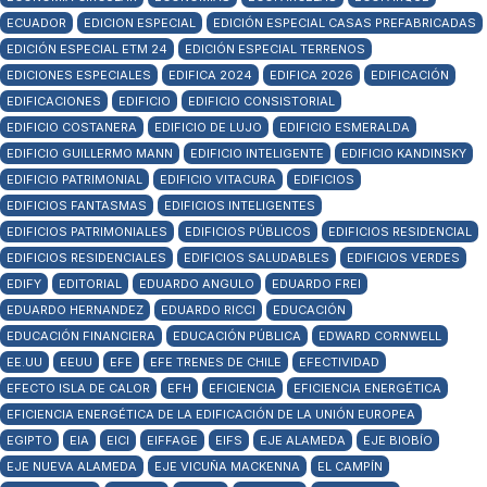
ECUADOR
EDICION ESPECIAL
EDICIÓN ESPECIAL CASAS PREFABRICADAS
EDICIÓN ESPECIAL ETM 24
EDICIÓN ESPECIAL TERRENOS
EDICIONES ESPECIALES
EDIFICA 2024
EDIFICA 2026
EDIFICACIÓN
EDIFICACIONES
EDIFICIO
EDIFICIO CONSISTORIAL
EDIFICIO COSTANERA
EDIFICIO DE LUJO
EDIFICIO ESMERALDA
EDIFICIO GUILLERMO MANN
EDIFICIO INTELIGENTE
EDIFICIO KANDINSKY
EDIFICIO PATRIMONIAL
EDIFICIO VITACURA
EDIFICIOS
EDIFICIOS FANTASMAS
EDIFICIOS INTELIGENTES
EDIFICIOS PATRIMONIALES
EDIFICIOS PÚBLICOS
EDIFICIOS RESIDENCIAL
EDIFICIOS RESIDENCIALES
EDIFICIOS SALUDABLES
EDIFICIOS VERDES
EDIFY
EDITORIAL
EDUARDO ANGULO
EDUARDO FREI
EDUARDO HERNANDEZ
EDUARDO RICCI
EDUCACIÓN
EDUCACIÓN FINANCIERA
EDUCACIÓN PÚBLICA
EDWARD CORNWELL
EE.UU
EEUU
EFE
EFE TRENES DE CHILE
EFECTIVIDAD
EFECTO ISLA DE CALOR
EFH
EFICIENCIA
EFICIENCIA ENERGÉTICA
EFICIENCIA ENERGÉTICA DE LA EDIFICACIÓN DE LA UNIÓN EUROPEA
EGIPTO
EIA
EICI
EIFFAGE
EIFS
EJE ALAMEDA
EJE BIOBÍO
EJE NUEVA ALAMEDA
EJE VICUÑA MACKENNA
EL CAMPÍN