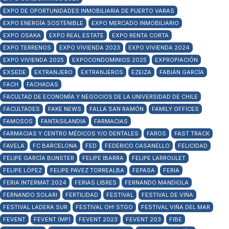
EXPO DE OPORTUNIDADES INMOBILIARIA DE PUERTO VARAS
EXPO ENERGÍA SOSTENIBLE
EXPO MERCADO INMOBILIARIO
EXPO OSAKA
EXPO REAL ESTATE
EXPO RENTA CORTA
EXPO TERRENOS
EXPO VIVIENDA 2023
EXPO VIVIENDA 2024
EXPO VIVIENDA 2025
EXPOCONDOMINIOS 2025
EXPROPIACIÓN
EXSEDE
EXTRANJERO
EXTRANJEROS
EZEIZA
FABIÁN GARCÍA
FACH
FACHADAS
FACULTAD DE ECONOMÍA Y NEGOCIOS DE LA UNIVERSIDAD DE CHILE
FACULTADES
FAKE NEWS
FALLA SAN RAMÓN
FAMILY OFFICES
FAMOSOS
FANTASILANDIA
FARMACIAS
FARMACIAS Y CENTRO MÉDICOS Y/O DENTALES
FAROS
FAST TRACK
FAVELA
FC BARCELONA
FED
FEDERICO CASANELLO
FELICIDAD
FELIPE GARCÍA BUNSTER
FELIPE IBARRA
FELIPE LARROULET
FELIPE LÓPEZ
FELIPE PAVEZ TORREALBA
FEPASA
FERIA
FERIA INTERMAT 2024
FERIAS LIBRES
FERNANDO MANDIOLA
FERNANDO SOLARI
FERTILIDAD
FESTIVAL
FESTIVAL DE VIÑA
FESTIVAL LADERA SUR
FESTIVAL OH! STGO
FESTIVAL VIÑA DEL MAR
FEVENT
FEVENT (MP)
FEVENT 2023
FEVENT 203
FIBE