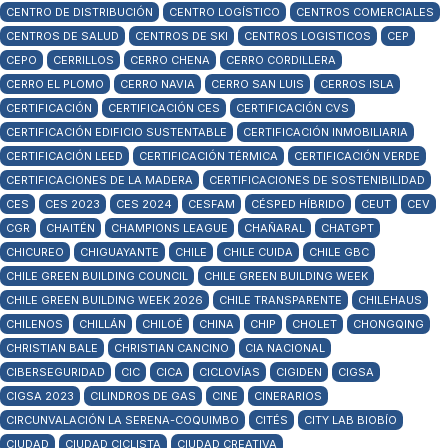
CENTRO DE DISTRIBUCIÓN
CENTRO LOGÍSTICO
CENTROS COMERCIALES
CENTROS DE SALUD
CENTROS DE SKI
CENTROS LOGISTICOS
CEP
CEPO
CERRILLOS
CERRO CHENA
CERRO CORDILLERA
CERRO EL PLOMO
CERRO NAVIA
CERRO SAN LUIS
CERROS ISLA
CERTIFICACIÓN
CERTIFICACIÓN CES
CERTIFICACIÓN CVS
CERTIFICACIÓN EDIFICIO SUSTENTABLE
CERTIFICACIÓN INMOBILIARIA
CERTIFICACIÓN LEED
CERTIFICACIÓN TÉRMICA
CERTIFICACIÓN VERDE
CERTIFICACIONES DE LA MADERA
CERTIFICACIONES DE SOSTENIBILIDAD
CES
CES 2023
CES 2024
CESFAM
CÉSPED HÍBRIDO
CEUT
CEV
CGR
CHAITÉN
CHAMPIONS LEAGUE
CHAÑARAL
CHATGPT
CHICUREO
CHIGUAYANTE
CHILE
CHILE CUIDA
CHILE GBC
CHILE GREEN BUILDING COUNCIL
CHILE GREEN BUILDING WEEK
CHILE GREEN BUILDING WEEK 2026
CHILE TRANSPARENTE
CHILEHAUS
CHILENOS
CHILLÁN
CHILOÉ
CHINA
CHIP
CHOLET
CHONGQING
CHRISTIAN BALE
CHRISTIAN CANCINO
CIA NACIONAL
CIBERSEGURIDAD
CIC
CICA
CICLOVÍAS
CIGIDEN
CIGSA
CIGSA 2023
CILINDROS DE GAS
CINE
CINERARIOS
CIRCUNVALACIÓN LA SERENA-COQUIMBO
CITÉS
CITY LAB BIOBÍO
CIUDAD
CIUDAD CICLISTA
CIUDAD CREATIVA