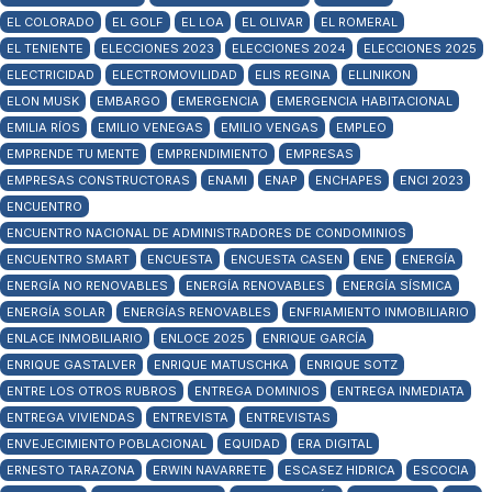
EL COLORADO
EL GOLF
EL LOA
EL OLIVAR
EL ROMERAL
EL TENIENTE
ELECCIONES 2023
ELECCIONES 2024
ELECCIONES 2025
ELECTRICIDAD
ELECTROMOVILIDAD
ELIS REGINA
ELLINIKON
ELON MUSK
EMBARGO
EMERGENCIA
EMERGENCIA HABITACIONAL
EMILIA RÍOS
EMILIO VENEGAS
EMILIO VENGAS
EMPLEO
EMPRENDE TU MENTE
EMPRENDIMIENTO
EMPRESAS
EMPRESAS CONSTRUCTORAS
ENAMI
ENAP
ENCHAPES
ENCI 2023
ENCUENTRO
ENCUENTRO NACIONAL DE ADMINISTRADORES DE CONDOMINIOS
ENCUENTRO SMART
ENCUESTA
ENCUESTA CASEN
ENE
ENERGÍA
ENERGÍA NO RENOVABLES
ENERGÍA RENOVABLES
ENERGÍA SÍSMICA
ENERGÍA SOLAR
ENERGÍAS RENOVABLES
ENFRIAMIENTO INMOBILIARIO
ENLACE INMOBILIARIO
ENLOCE 2025
ENRIQUE GARCÍA
ENRIQUE GASTALVER
ENRIQUE MATUSCHKA
ENRIQUE SOTZ
ENTRE LOS OTROS RUBROS
ENTREGA DOMINIOS
ENTREGA INMEDIATA
ENTREGA VIVIENDAS
ENTREVISTA
ENTREVISTAS
ENVEJECIMIENTO POBLACIONAL
EQUIDAD
ERA DIGITAL
ERNESTO TARAZONA
ERWIN NAVARRETE
ESCASEZ HIDRICA
ESCOCIA