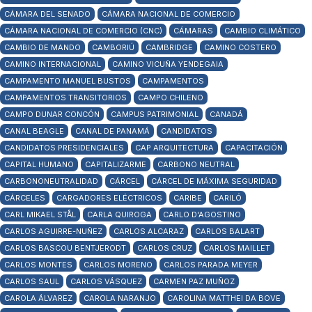
CÁMARA DEL SENADO
CÁMARA NACIONAL DE COMERCIO
CÁMARA NACIONAL DE COMERCIO (CNC)
CÁMARAS
CAMBIO CLIMÁTICO
CAMBIO DE MANDO
CAMBORIÚ
CAMBRIDGE
CAMINO COSTERO
CAMINO INTERNACIONAL
CAMINO VICUÑA YENDEGAIA
CAMPAMENTO MANUEL BUSTOS
CAMPAMENTOS
CAMPAMENTOS TRANSITORIOS
CAMPO CHILENO
CAMPO DUNAR CONCÓN
CAMPUS PATRIMONIAL
CANADÁ
CANAL BEAGLE
CANAL DE PANAMÁ
CANDIDATOS
CANDIDATOS PRESIDENCIALES
CAP ARQUITECTURA
CAPACITACIÓN
CAPITAL HUMANO
CAPITALIZARME
CARBONO NEUTRAL
CARBONONEUTRALIDAD
CÁRCEL
CÁRCEL DE MÁXIMA SEGURIDAD
CÁRCELES
CARGADORES ELÉCTRICOS
CARIBE
CARILÓ
CARL MIKAEL STÅL
CARLA QUIROGA
CARLO D'AGOSTINO
CARLOS AGUIRRE-NUÑEZ
CARLOS ALCARAZ
CARLOS BALART
CARLOS BASCOU BENTJERODT
CARLOS CRUZ
CARLOS MAILLET
CARLOS MONTES
CARLOS MORENO
CARLOS PARADA MEYER
CARLOS SAUL
CARLOS VÁSQUEZ
CARMEN PAZ MUÑOZ
CAROLA ÁLVAREZ
CAROLA NARANJO
CAROLINA MATTHEI DA BOVE