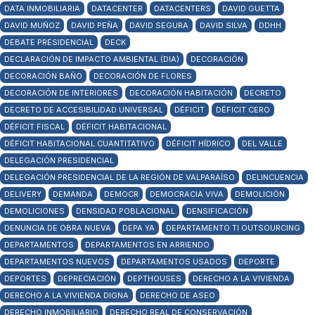
DATA INMOBILIARIA
DATACENTER
DATACENTERS
DAVID GUETTA
DAVID MUÑOZ
DAVID PEÑA
DAVID SEGURA
DAVID SILVA
DDHH
DEBATE PRESIDENCIAL
DECK
DECLARACIÓN DE IMPACTO AMBIENTAL (DIA)
DECORACIÓN
DECORACIÓN BAÑO
DECORACIÓN DE FLORES
DECORACIÓN DE INTERIORES
DECORACIÓN HABITACIÓN
DECRETO
DECRETO DE ACCESIBILIDAD UNIVERSAL
DÉFICIT
DÉFICIT CERO
DÉFICIT FISCAL
DÉFICIT HABITACIONAL
DÉFICIT HABITACIONAL CUANTITATIVO
DÉFICIT HÍDRICO
DEL VALLE
DELEGACIÓN PRESIDENCIAL
DELEGACIÓN PRESIDENCIAL DE LA REGIÓN DE VALPARAÍSO
DELINCUENCIA
DELIVERY
DEMANDA
DEMOCR
DEMOCRACIA VIVA
DEMOLICIÓN
DEMOLICIONES
DENSIDAD POBLACIONAL
DENSIFICACIÓN
DENUNCIA DE OBRA NUEVA
DEPA YA
DEPARTAMENTO TI OUTSOURCING
DEPARTAMENTOS
DEPARTAMENTOS EN ARRIENDO
DEPARTAMENTOS NUEVOS
DEPARTAMENTOS USADOS
DEPORTE
DEPORTES
DEPRECIACIÓN
DEPTHOUSES
DERECHO A LA VIVIENDA
DERECHO A LA VIVIENDA DIGNA
DERECHO DE ASEO
DERECHO INMOBILIARIO
DERECHO REAL DE CONSERVACIÓN