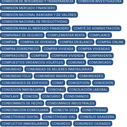
COMISIÓN DE INTEGRIDAD Y TRANSPARENCIA
COMISIÓN INVESTIGADORA
COMISIÓN MERCADO FINANCIERO
COMISIÓN NACIONAL BANCARIA Y DE VALORES
COMISIÓN NACIONAL DE PRODUCTIVIDAD
COMISIÓN PARA EL MERCADO FINANCIERO
COMITÉ DE ADMINISTRACIÓN
COMPAÑIAS DE SEGUROS
COMPLEMENTAR RENTA
COMPLIANCE
COMPRA
COMPRA DE VIVIENDA
COMPRA EN BLANCO
COMPRA ONLINE
COMPRA SOBREPRECIO
COMPRA VIVIENDA
COMPRA VIVIENDAS
COMPRADORES
COMPRAR
COMPRAR VIVIENDA
COMPRAVENTA
COMPUESTOS ORGÁNICOS VOLÁTILES
COMUNAS
COMUNICADO
COMUNIDAD
COMUNIDAD DE MUJERES INMOBILIARIAS
COMUNIDAD FELIZ
COMUNIDAD MADRILEÑA
COMUNIDADES
COMUNIDADES DE EDIFICIOS
CONAF
CONCEPCIÓN
CONCESIÓN
CONCESIÓN INMOBILIARIA
CONCHALÍ
CONCILIACIÓN LABORAL
CÓNCLAVE
CONCÓN
CONCURSO
CONDOMINIOS
CONDOMINIOS DE HECHO
CONDOMINIOS INDUSTRIALES
CONDONACIÓN DOMICILIARIA
CONECTA 2024
CONECTIVIDAD
CONECTIVIDAD DIGITAL
CONECTIVIDAD VIAL
CONERLIO SAAVEDRA
CONFLICTOS INMOBILIARIOS
CONGRESO
CONGRESO CIUDADES