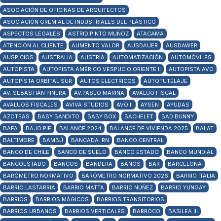
ASOCIACIÓN DE OFICINAS DE ARQUITECTOS
ASOCIACIÓN GREMIAL DE INDUSTRIALES DEL PLÁSTICO
ASPECTOS LEGALES
ASTRID PINTO MUÑOZ
ATACAMA
ATENCIÓN AL CLIENTE
AUMENTO VALOR
AUSDAUER
AUSDAWER
AUSPICIOS
AUSTRALIA
AUSTRIA
AUTOMATIZACIÓN
AUTOMÓVILES
AUTOPISTA
AUTOPISTA AMÉRICO VESPUCIO ORIENTE II
AUTOPISTA AVO
AUTOPISTA ORBITAL SUR
AUTOS ELECTRICOS
AUTOTUTELAJE
AV. SEBASTIÁN PIÑERA
AV.PASEO MARINA
AVALÚO FISCAL
AVALÚOS FISCALES
AVIVA STUDIOS
AVO II
AYSÉN
AYUDAS
AZOTEAS
BABY BANDITO
BABY BOX
BACHELET
BAD BUNNY
BAFA
BAJO PIE
BALANCE 2024
BALANCE DE VIVIENDA 2025
BALAT
BALTIMORE
BAMBÚ
BANCADA. RN
BANCO CENTRAL
BANCO DE CHILE
BANCO DE SUELO
BANCO ESTADO
BANCO MUNDIAL
BANCOESTADO
BANCOS
BANDERA
BAÑOS
BAR
BARCELONA
BARÓMETRO NORMATIVO
BARÓMETRO NORMATIVO 2026
BARRIO ITALIA
BARRIO LASTARRIA
BARRIO MATTA
BARRIO NUÑEZ
BARRIO YUNGAY
BARRIOS
BARRIOS MÁGICOS
BARRIOS TRANSITORIOS
BARRIOS URBANOS
BARRIOS VERTICALES
BARROCO
BASILEA III