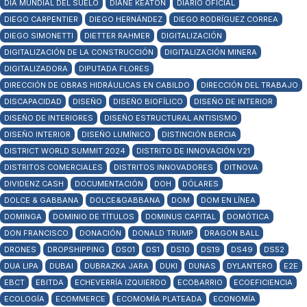
DÍA MUNDIAL DEL SUELO
DIANE KEATON
DIARIO OFICIAL
DIEGO CARPENTIER
DIEGO HERNÁNDEZ
DIEGO RODRÍGUEZ CORREA
DIEGO SIMONETTI
DIETTER RAHMER
DIGITALIZACIÓN
DIGITALIZACIÓN DE LA CONSTRUCCIÓN
DIGITALIZACIÓN MINERA
DIGITALIZADORA
DIPUTADA FLORES
DIRECCIÓN DE OBRAS HIDRÁULICAS EN CABILDO
DIRECCIÓN DEL TRABAJO
DISCAPACIDAD
DISEÑO
DISEÑO BIOFÍLICO
DISEÑO DE INTERIOR
DISEÑO DE INTERIORES
DISEÑO ESTRUCTURAL ANTISISMO
DISEÑO INTERIOR
DISEÑO LUMÍNICO
DISTINCIÓN BERCIA
DISTRICT WORLD SUMMIT 2024
DISTRITO DE INNOVACIÓN V21
DISTRITOS COMERCIALES
DISTRITOS INNOVADORES
DITNOVA
DIVIDENZ CASH
DOCUMENTACIÓN
DOH
DÓLARES
DOLCE & GABBANA
DOLCE&GABBANA
DOM
DOM EN LÍNEA
DOMINGA
DOMINIO DE TÍTULOS
DOMINUS CAPITAL
DOMÓTICA
DON FRANCISCO
DONACIÓN
DONALD TRUMP
DRAGON BALL
DRONES
DROPSHIPPING
DS01
DS1
DS10
DS19
DS49
DS52
DUA LIPA
DUBAI
DUBRAZKA JARA
DUKI
DUNAS
DYLANTERO
E2E
EBCT
EBITDA
ECHEVERRÍA IZQUIERDO
ECOBARRIO
ECOEFICIENCIA
ECOLOGÍA
ECOMMERCE
ECOMOMÍA PLATEADA
ECONOMÍA