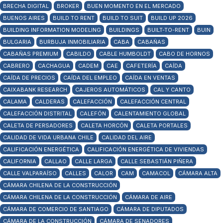
BRECHA DIGITAL
BROKER
BUEN MOMENTO EN EL MERCADO
BUENOS AIRES
BUILD TO RENT
BUILD TO SUIT
BUILD UP 2026
BUILDING INFORMATION MODELING
BUILDINGS
BUILT-TO-RENT
BUIN
BULGARIA
BURBUJA INMOBILIARIA
CABA
CABAÑAS
CABAÑAS PREMIUM
CABILDO
CABLE HUMBOLDT
CABO DE HORNOS
CABRERO
CACHAGUA
CADEM
CAE
CAFETERÍA
CAÍDA
CAÍDA DE PRECIOS
CAÍDA DEL EMPLEO
CAÍDA EN VENTAS
CAIXABANK RESEARCH
CAJEROS AUTOMÁTICOS
CAL Y CANTO
CALAMA
CALDERAS
CALEFACCIÓN
CALEFACCIÓN CENTRAL
CALEFACCIÓN DISTRITAL
CALEFÓN
CALENTAMIENTO GLOBAL
CALETA DE PERSADORES
CALETA HORCÓN
CALETA PORTALES
CALIDAD DE VIDA URBANA CHILE
CALIDAD DEL AIRE
CALIFICACIÓN ENERGÉTICA
CALIFICACIÓN ENERGÉTICA DE VIVIENDAS
CALIFORNIA
CALLAO
CALLE LARGA
CALLE SEBASTIÁN PIÑERA
CALLE VALPARAÍSO
CALLES
CALOR
CAM
CAMACOL
CÁMARA ALTA
CÁMARA CHILENA DE LA CONSTRUCCIÓN
CÁMARA CHILENA DE LA CONSTRUCCIÓN
CÁMARA DE AIRE
CÁMARA DE COMERCIO DE SANTIAGO
CÁMARA DE DIPUTADOS
CÁMARA DE LA CONSTRUCCIÓN
CÁMARA DE SENADORES