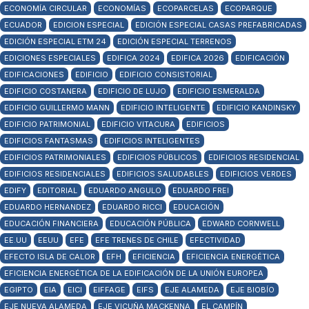
ECONOMÍA CIRCULAR
ECONOMÍAS
ECOPARCELAS
ECOPARQUE
ECUADOR
EDICION ESPECIAL
EDICIÓN ESPECIAL CASAS PREFABRICADAS
EDICIÓN ESPECIAL ETM 24
EDICIÓN ESPECIAL TERRENOS
EDICIONES ESPECIALES
EDIFICA 2024
EDIFICA 2026
EDIFICACIÓN
EDIFICACIONES
EDIFICIO
EDIFICIO CONSISTORIAL
EDIFICIO COSTANERA
EDIFICIO DE LUJO
EDIFICIO ESMERALDA
EDIFICIO GUILLERMO MANN
EDIFICIO INTELIGENTE
EDIFICIO KANDINSKY
EDIFICIO PATRIMONIAL
EDIFICIO VITACURA
EDIFICIOS
EDIFICIOS FANTASMAS
EDIFICIOS INTELIGENTES
EDIFICIOS PATRIMONIALES
EDIFICIOS PÚBLICOS
EDIFICIOS RESIDENCIAL
EDIFICIOS RESIDENCIALES
EDIFICIOS SALUDABLES
EDIFICIOS VERDES
EDIFY
EDITORIAL
EDUARDO ANGULO
EDUARDO FREI
EDUARDO HERNANDEZ
EDUARDO RICCI
EDUCACIÓN
EDUCACIÓN FINANCIERA
EDUCACIÓN PÚBLICA
EDWARD CORNWELL
EE.UU
EEUU
EFE
EFE TRENES DE CHILE
EFECTIVIDAD
EFECTO ISLA DE CALOR
EFH
EFICIENCIA
EFICIENCIA ENERGÉTICA
EFICIENCIA ENERGÉTICA DE LA EDIFICACIÓN DE LA UNIÓN EUROPEA
EGIPTO
EIA
EICI
EIFFAGE
EIFS
EJE ALAMEDA
EJE BIOBÍO
EJE NUEVA ALAMEDA
EJE VICUÑA MACKENNA
EL CAMPÍN