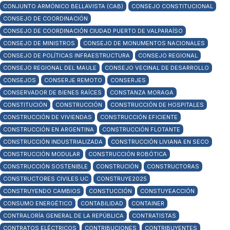
CONJUNTO ARMÓNICO BELLAVISTA (CAB)
CONSEJO CONSTITUCIONAL
CONSEJO DE COORDINACIÓN
CONSEJO DE COORDINACIÓN CIUDAD PUERTO DE VALPARAÍSO
CONSEJO DE MINISTROS
CONSEJO DE MONUMENTOS NACIONALES
CONSEJO DE POLÍTICAS INFRAESTRUCTURA
CONSEJO REGIONAL
CONSEJO REGIONAL DEL MAULE
CONSEJO VECINAL DE DESARROLLO
CONSEJOS
CONSERJE REMOTO
CONSERJES
CONSERVADOR DE BIENES RAÍCES
CONSTANZA MORAGA
CONSTITUCIÓN
CONSTRUCCIÓN
CONSTRUCCIÓN DE HOSPITALES
CONSTRUCCIÓN DE VIVIENDAS
CONSTRUCCIÓN EFICIENTE
CONSTRUCCIÓN EN ARGENTINA
CONSTRUCCIÓN FLOTANTE
CONSTRUCCIÓN INDUSTRIALIZADA
CONSTRUCCIÓN LIVIANA EN SECO
CONSTRUCCIÓN MODULAR
CONSTRUCCIÓN ROBÓTICA
CONSTRUCCIÓN SOSTENIBLE
CONSTRUCIÓN
CONSTRUCTORAS
CONSTRUCTORES CIVILES UC
CONSTRUYE2025
CONSTRUYENDO CAMBIOS
CONSTUCCIÓN
CONSTUYEACCIÓN
CONSUMO ENERGÉTICO
CONTABILIDAD
CONTAINER
CONTRALORÍA GENERAL DE LA REPÚBLICA
CONTRATISTAS
CONTRATOS ELÉCTRICOS
CONTRIBUCIONES
CONTRIBUYENTES