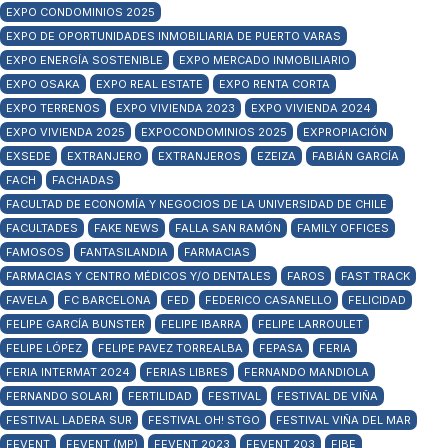
EXPO CONDOMINIOS 2025
EXPO DE OPORTUNIDADES INMOBILIARIA DE PUERTO VARAS
EXPO ENERGÍA SOSTENIBLE
EXPO MERCADO INMOBILIARIO
EXPO OSAKA
EXPO REAL ESTATE
EXPO RENTA CORTA
EXPO TERRENOS
EXPO VIVIENDA 2023
EXPO VIVIENDA 2024
EXPO VIVIENDA 2025
EXPOCONDOMINIOS 2025
EXPROPIACIÓN
EXSEDE
EXTRANJERO
EXTRANJEROS
EZEIZA
FABIÁN GARCÍA
FACH
FACHADAS
FACULTAD DE ECONOMÍA Y NEGOCIOS DE LA UNIVERSIDAD DE CHILE
FACULTADES
FAKE NEWS
FALLA SAN RAMÓN
FAMILY OFFICES
FAMOSOS
FANTASILANDIA
FARMACIAS
FARMACIAS Y CENTRO MÉDICOS Y/O DENTALES
FAROS
FAST TRACK
FAVELA
FC BARCELONA
FED
FEDERICO CASANELLO
FELICIDAD
FELIPE GARCÍA BUNSTER
FELIPE IBARRA
FELIPE LARROULET
FELIPE LÓPEZ
FELIPE PAVEZ TORREALBA
FEPASA
FERIA
FERIA INTERMAT 2024
FERIAS LIBRES
FERNANDO MANDIOLA
FERNANDO SOLARI
FERTILIDAD
FESTIVAL
FESTIVAL DE VIÑA
FESTIVAL LADERA SUR
FESTIVAL OH! STGO
FESTIVAL VIÑA DEL MAR
FEVENT
FEVENT (MP)
FEVENT 2023
FEVENT 203
FIBE