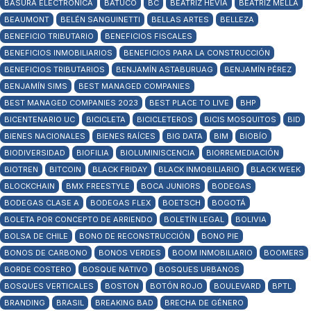
BASURA ELECTRÓNICA
BATUCO
BC
BEATRIZ HEVIA
BEATRIZ MELLA
BEAUMONT
BELÉN SANGUINETTI
BELLAS ARTES
BELLEZA
BENEFICIO TRIBUTARIO
BENEFICIOS FISCALES
BENEFICIOS INMOBILIARIOS
BENEFICIOS PARA LA CONSTRUCCIÓN
BENEFICIOS TRIBUTARIOS
BENJAMÍN ASTABURUAG
BENJAMÍN PÉREZ
BENJAMÍN SIMS
BEST MANAGED COMPANIES
BEST MANAGED COMPANIES 2023
BEST PLACE TO LIVE
BHP
BICENTENARIO UC
BICICLETA
BICICLETEROS
BICIS MOSQUITOS
BID
BIENES NACIONALES
BIENES RAÍCES
BIG DATA
BIM
BIOBÍO
BIODIVERSIDAD
BIOFILIA
BIOLUMINISCENCIA
BIORREMEDIACIÓN
BIOTREN
BITCOIN
BLACK FRIDAY
BLACK INMOBILIARIO
BLACK WEEK
BLOCKCHAIN
BMX FREESTYLE
BOCA JUNIORS
BODEGAS
BODEGAS CLASE A
BODEGAS FLEX
BOETSCH
BOGOTÁ
BOLETA POR CONCEPTO DE ARRIENDO
BOLETÍN LEGAL
BOLIVIA
BOLSA DE CHILE
BONO DE RECONSTRUCCIÓN
BONO PIE
BONOS DE CARBONO
BONOS VERDES
BOOM INMOBILIARIO
BOOMERS
BORDE COSTERO
BOSQUE NATIVO
BOSQUES URBANOS
BOSQUES VERTICALES
BOSTON
BOTÓN ROJO
BOULEVARD
BPTL
BRANDING
BRASIL
BREAKING BAD
BRECHA DE GÉNERO