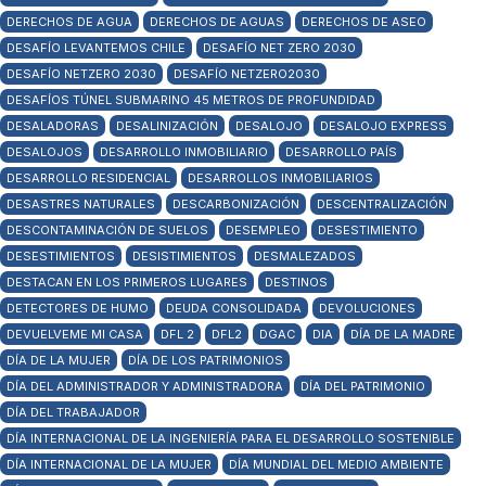
DERECHOS DE AGUA
DERECHOS DE AGUAS
DERECHOS DE ASEO
DESAFÍO LEVANTEMOS CHILE
DESAFÍO NET ZERO 2030
DESAFÍO NETZERO 2030
DESAFÍO NETZERO2030
DESAFÍOS TÚNEL SUBMARINO 45 METROS DE PROFUNDIDAD
DESALADORAS
DESALINIZACIÓN
DESALOJO
DESALOJO EXPRESS
DESALOJOS
DESARROLLO INMOBILIARIO
DESARROLLO PAÍS
DESARROLLO RESIDENCIAL
DESARROLLOS INMOBILIARIOS
DESASTRES NATURALES
DESCARBONIZACIÓN
DESCENTRALIZACIÓN
DESCONTAMINACIÓN DE SUELOS
DESEMPLEO
DESESTIMIENTO
DESESTIMIENTOS
DESISTIMIENTOS
DESMALEZADOS
DESTACAN EN LOS PRIMEROS LUGARES
DESTINOS
DETECTORES DE HUMO
DEUDA CONSOLIDADA
DEVOLUCIONES
DEVUELVEME MI CASA
DFL 2
DFL2
DGAC
DIA
DÍA DE LA MADRE
DÍA DE LA MUJER
DÍA DE LOS PATRIMONIOS
DÍA DEL ADMINISTRADOR Y ADMINISTRADORA
DÍA DEL PATRIMONIO
DÍA DEL TRABAJADOR
DÍA INTERNACIONAL DE LA INGENIERÍA PARA EL DESARROLLO SOSTENIBLE
DÍA INTERNACIONAL DE LA MUJER
DÍA MUNDIAL DEL MEDIO AMBIENTE