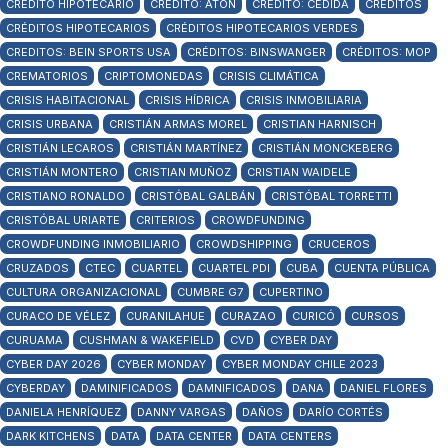
CRÉDITO HIPOTECARIO
CRÉDITO: ATON
CRÉDITO: CEDIDA
CRÉDITOS
CRÉDITOS HIPOTECARIOS
CRÉDITOS HIPOTECARIOS VERDES
CREDITOS: BEIN SPORTS USA
CRÉDITOS: BINSWANGER
CRÉDITOS: MOP
CREMATORIOS
CRIPTOMONEDAS
CRISIS CLIMÁTICA
CRISIS HABITACIONAL
CRISIS HÍDRICA
CRISIS INMOBILIARIA
CRISIS URBANA
CRISTIÁN ARMAS MOREL
CRISTIAN HARNISCH
CRISTIÁN LECAROS
CRISTIÁN MARTÍNEZ
CRISTIÁN MONCKEBERG
CRISTIÁN MONTERO
CRISTIAN MUÑOZ
CRISTIAN WAIDELE
CRISTIANO RONALDO
CRISTÓBAL GALBÁN
CRISTÓBAL TORRETTI
CRISTÓBAL URIARTE
CRITERIOS
CROWDFUNDING
CROWDFUNDING INMOBILIARIO
CROWDSHIPPING
CRUCEROS
CRUZADOS
CTEC
CUARTEL
CUARTEL PDI
CUBA
CUENTA PÚBLICA
CULTURA ORGANIZACIONAL
CUMBRE G7
CUPERTINO
CURACO DE VÉLEZ
CURANILAHUE
CURAZAO
CURICÓ
CURSOS
CURUAMA
CUSHMAN & WAKEFIELD
CVD
CYBER DAY
CYBER DAY 2026
CYBER MONDAY
CYBER MONDAY CHILE 2023
CYBERDAY
DAMINIFICADOS
DAMNIFICADOS
DANA
DANIEL FLORES
DANIELA HENRÍQUEZ
DANNY VARGAS
DAÑOS
DARÍO CORTÉS
DARK KITCHENS
DATA
DATA CENTER
DATA CENTERS