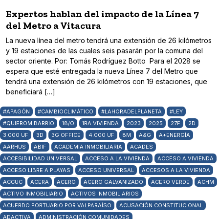
Expertos hablan del impacto de la Línea 7
del Metro a Vitacura
La nueva línea del metro tendrá una extensión de 26 kilómetros
y 19 estaciones de las cuales seis pasarán por la comuna del
sector oriente. Por: Tomás Rodríguez Botto Para el 2028 se
espera que esté entregada la nueva Línea 7 del Metro que
tendrá una extensión de 26 kilómetros con 19 estaciones, que
beneficiará […]
#APAGÓN
#CAMBIOCLIMÁTICO
#LAHORADELPLANETA
#LEY
#QUIEROMIBARRIO
18/O
1RA VIVIENDA
2023
2025
27F
2D
3.000 UF
3D
3G OFFICE
4.000 UF
8M
A&G
A+ENERGÍA
AARHUS
ABIF
ACADEMIA INMOBILIARIA
ACADES
ACCESIBILIDAD UNIVERSAL
ACCESO A LA VIVIENDA
ACCESO A VIVIENDA
ACCESO LIBRE A PLAYAS
ACCESO UNIVERSAL
ACCESOS A LA VIVIENDA
ACCUC
ACERA
ACERO
ACERO GALVANIZADO
ACERO VERDE
ACHM
ACTIVO INMOBILIARIO
ACTIVOS INMOBILIARIOS
ACUERDO PORTUARIO POR VALPARAÍSO
ACUSACIÓN CONSTITUCIONAL
ADACTIVA
ADMINISTRACIÓN COMUNIDADES