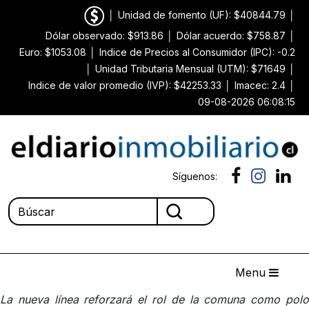
│
Unidad de fomento (UF): $40844.79
│
Dólar observado: $913.86
│
Dólar acuerdo: $758.87
│
Euro: $1053.08
│
Indice de Precios al Consumidor (IPC): -0.2
│
Unidad Tributaria Mensual (UTM): $71649
│
Indice de valor promedio (IVP): $42253.33
│
Imacec: 2.4
│
09-08-2026 06:08:15
Síguenos:
Menu
La nueva línea reforzará el rol de la comuna como polo