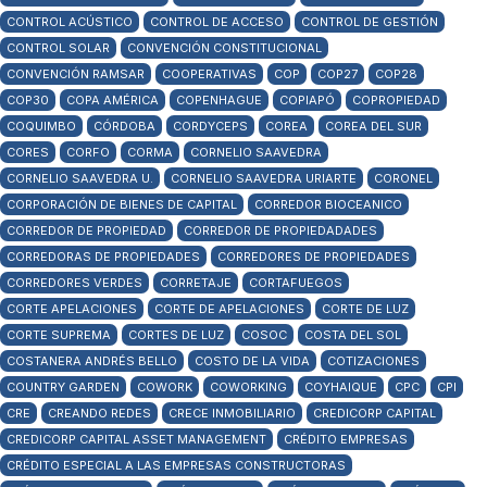
CONTROL ACÚSTICO
CONTROL DE ACCESO
CONTROL DE GESTIÓN
CONTROL SOLAR
CONVENCIÓN CONSTITUCIONAL
CONVENCIÓN RAMSAR
COOPERATIVAS
COP
COP27
COP28
COP30
COPA AMÉRICA
COPENHAGUE
COPIAPÓ
COPROPIEDAD
COQUIMBO
CÓRDOBA
CORDYCEPS
COREA
COREA DEL SUR
CORES
CORFO
CORMA
CORNELIO SAAVEDRA
CORNELIO SAAVEDRA U.
CORNELIO SAAVEDRA URIARTE
CORONEL
CORPORACIÓN DE BIENES DE CAPITAL
CORREDOR BIOCEANICO
CORREDOR DE PROPIEDAD
CORREDOR DE PROPIEDADADES
CORREDORAS DE PROPIEDADES
CORREDORES DE PROPIEDADES
CORREDORES VERDES
CORRETAJE
CORTAFUEGOS
CORTE APELACIONES
CORTE DE APELACIONES
CORTE DE LUZ
CORTE SUPREMA
CORTES DE LUZ
COSOC
COSTA DEL SOL
COSTANERA ANDRÉS BELLO
COSTO DE LA VIDA
COTIZACIONES
COUNTRY GARDEN
COWORK
COWORKING
COYHAIQUE
CPC
CPI
CRE
CREANDO REDES
CRECE INMOBILIARIO
CREDICORP CAPITAL
CREDICORP CAPITAL ASSET MANAGEMENT
CRÉDITO EMPRESAS
CRÉDITO ESPECIAL A LAS EMPRESAS CONSTRUCTORAS