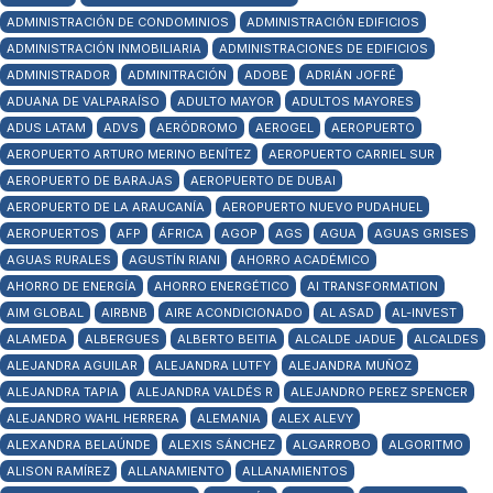
ADMINISTRACIÓN DE CONDOMINIOS
ADMINISTRACIÓN EDIFICIOS
ADMINISTRACIÓN INMOBILIARIA
ADMINISTRACIONES DE EDIFICIOS
ADMINISTRADOR
ADMINITRACIÓN
ADOBE
ADRIÁN JOFRÉ
ADUANA DE VALPARAÍSO
ADULTO MAYOR
ADULTOS MAYORES
ADUS LATAM
ADVS
AERÓDROMO
AEROGEL
AEROPUERTO
AEROPUERTO ARTURO MERINO BENÍTEZ
AEROPUERTO CARRIEL SUR
AEROPUERTO DE BARAJAS
AEROPUERTO DE DUBAI
AEROPUERTO DE LA ARAUCANÍA
AEROPUERTO NUEVO PUDAHUEL
AEROPUERTOS
AFP
ÁFRICA
AGOP
AGS
AGUA
AGUAS GRISES
AGUAS RURALES
AGUSTÍN RIANI
AHORRO ACADÉMICO
AHORRO DE ENERGÍA
AHORRO ENERGÉTICO
AI TRANSFORMATION
AIM GLOBAL
AIRBNB
AIRE ACONDICIONADO
AL ASAD
AL-INVEST
ALAMEDA
ALBERGUES
ALBERTO BEITIA
ALCALDE JADUE
ALCALDES
ALEJANDRA AGUILAR
ALEJANDRA LUTFY
ALEJANDRA MUÑOZ
ALEJANDRA TAPIA
ALEJANDRA VALDÉS R
ALEJANDRO PEREZ SPENCER
ALEJANDRO WAHL HERRERA
ALEMANIA
ALEX ALEVY
ALEXANDRA BELAÚNDE
ALEXIS SÁNCHEZ
ALGARROBO
ALGORITMO
ALISON RAMÍREZ
ALLANAMIENTO
ALLANAMIENTOS