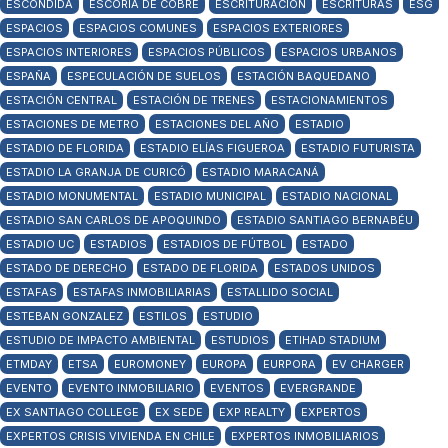
ESCONDIDA
ESCORIA DE COBRE
ESCRITURACIÓN
ESCRITURAS
ESG
ESPACIOS
ESPACIOS COMUNES
ESPACIOS EXTERIORES
ESPACIOS INTERIORES
ESPACIOS PÚBLICOS
ESPACIOS URBANOS
ESPAÑA
ESPECULACIÓN DE SUELOS
ESTACIÓN BAQUEDANO
ESTACIÓN CENTRAL
ESTACIÓN DE TRENES
ESTACIONAMIENTOS
ESTACIONES DE METRO
ESTACIONES DEL AÑO
ESTADIO
ESTADIO DE FLORIDA
ESTADIO ELÍAS FIGUEROA
ESTADIO FUTURISTA
ESTADIO LA GRANJA DE CURICÓ
ESTADIO MARACANÁ
ESTADIO MONUMENTAL
ESTADIO MUNICIPAL
ESTADIO NACIONAL
ESTADIO SAN CARLOS DE APOQUINDO
ESTADIO SANTIAGO BERNABÉU
ESTADIO UC
ESTADIOS
ESTADIOS DE FÚTBOL
ESTADO
ESTADO DE DERECHO
ESTADO DE FLORIDA
ESTADOS UNIDOS
ESTAFAS
ESTAFAS INMOBILIARIAS
ESTALLIDO SOCIAL
ESTEBAN GONZALEZ
ESTILOS
ESTUDIO
ESTUDIO DE IMPACTO AMBIENTAL
ESTUDIOS
ETIHAD STADIUM
ETMDAY
ETSA
EUROMONEY
EUROPA
EURPORA
EV CHARGER
EVENTO
EVENTO INMOBILIARIO
EVENTOS
EVERGRANDE
EX SANTIAGO COLLEGE
EX SEDE
EXP REALTY
EXPERTOS
EXPERTOS CRISIS VIVIENDA EN CHILE
EXPERTOS INMOBILIARIOS