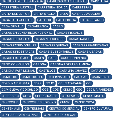
CAROLINA ROJAS QUEZADA
CARRERAS CLANDESTINAS
CARRETERA
CARRETERA AUSTRAL
CARRETERA HÍDRICA
CARRETERAS
CARTA DEL EDITOR
CARTA MAGNA
CASA
CASA DE ACOGIDA
CASA LASTRA HOTEL
CASA PRE
CASA PROPIA
CASA RUPANCO
CASA SEMILLA
CASABLANCA
CASAS
CASAS EN VENTA REGIONES CHILE
CASAS FISCALES
CASAS FLOTANTES
CASAS MODULARES
CASAS NARCOS
CASAS PATRIMONIALES
CASAS PEQUEÑAS
CASAS PREFABRICADAS
CASAS SINIESTRADAS
CASAS SUSTENTABLES
CASAS USADAS
CASCO HISTÓRICO
CASEN
CASH
CASO CONVENIO
CASO CONVENIOS
CASONA
CASONA LOPETEGUI MENA
CASONA PATRIMONIAL
CASTILLOS
CATALINA CHÁVEZ
CATALUÑA
CATASTRO
CATASTROFES
CATERINA UTILI
CAU CAU
CAUQUENES
CBR VIÑA DEL MAR
CBRE
CCHC
CCHC ATACAMA
CCI
CCM-ELEVA Y COCHILCO
CCS
CDE
CDMX
CEC
CECILIA PAREDES
CEDEUS UC
CEEC
CELEBRIDADES
CELULARES
CENCO MALLS
CENCOSUD
CENCOSUD SHOPPING
CENSO
CENSO 2024
CENTENIALS
CENTENNIALS
CENTRO COMERCIAL
CENTRO CULTURAL
CENTRO DE ALMACENAJE
CENTRO DE BODEGAS