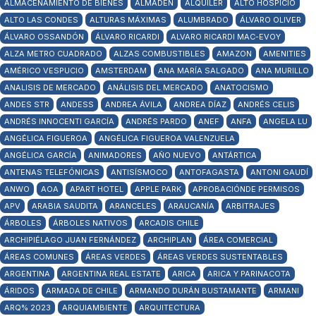
ALMACENAMIENTO DE BIENES
ALMADÉN
ALQUILER
ALTO HOSPICIO
ALTO LAS CONDES
ALTURAS MÁXIMAS
ALUMBRADO
ÁLVARO OLIVER
ÁLVARO OSSANDÓN
ÁLVARO RICARDI
ALVARO RICARDI MAC-EVOY
ALZA METRO CUADRADO
ALZAS COMBUSTIBLES
AMAZON
AMENITIES
AMÉRICO VESPUCIO
AMSTERDAM
ANA MARÍA SALGADO
ANA MURILLO
ANALISIS DE MERCADO
ANÁLISIS DEL MERCADO
ANATOCISMO
ANDES STR
ANDESS
ANDREA ÁVILA
ANDREA DÍAZ
ANDRÉS CELIS
ANDRÉS INNOCENTI GARCÍA
ANDRÉS PARDO
ANEF
ANFA
ANGELA LU
ANGÉLICA FIGUEROA
ANGÉLICA FIGUEROA VALENZUELA
ANGÉLICA GARCÍA
ANIMADORES
AÑO NUEVO
ANTÁRTICA
ANTENAS TELEFÓNICAS
ANTISÍSMOCO
ANTOFAGASTA
ANTONI GAUDÍ
ANWO
AOA
APART HOTEL
APPLE PARK
APROBACIÓNDE PERMISOS
APV
ARABIA SAUDITA
ARANCELES
ARAUCANÍA
ARBITRAJES
ÁRBOLES
ÁRBOLES NATIVOS
ARCADIS CHILE
ARCHIPIÉLAGO JUAN FERNÁNDEZ
ARCHIPLAN
ÁREA COMERCIAL
ÁREAS COMUNES
ÁREAS VERDES
ÁREAS VERDES SUSTENTABLES
ARGENTINA
ARGENTINA REAL ESTATE
ARICA
ARICA Y PARINACOTA
ÁRIDOS
ARMADA DE CHILE
ARMANDO DURÁN BUSTAMANTE
ARMANI
ARQ% 2023
ARQUIAMBIENTE
ARQUITECTURA