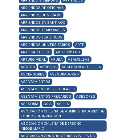
ARRIENDO VIVIENDAS
ARRIENDOS
ARRIENDOS DE OFICINAS
ARRIENDOS DE VERANO
ARRIENDOS EN SANTIAGO
ARRIENDOS TEMPORALES
ARRIENDOS TURÍSTICOS
ARRIENDOS UNIVERSITARIOS
ARTE
ARTE CALLEJERO
ARTE URBANO
ARTURO VIDAL
ARUBA
ASAMBLEAS
ASATCH
ASBESTO
ASCENSOR ARTILLERÍA
ASCENSORES
ASEGURADORAS
ASENTAMIENTOS
ASENTAMIENTOS IRREGULARES
ASENTAMIENTOS PRECARIOS
ASESORES
ASESORIA
ASIA
ASIPLA
ASOCIACIÓN CHILENA DE ADMINISTRADORES DE
FONDOS DE INVERSIÓN
ASOCIACIÓN CHILENA DE DERECHO
INMOBILIARIO
ASOCIACIÓN CONSTRUCTORES CIVILES UC