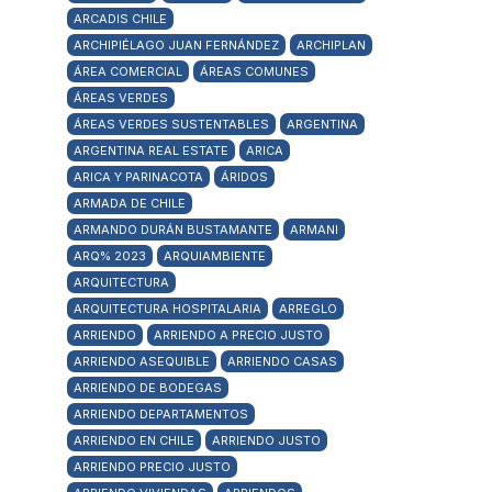
ARCADIS CHILE
ARCHIPIÉLAGO JUAN FERNÁNDEZ
ARCHIPLAN
ÁREA COMERCIAL
ÁREAS COMUNES
ÁREAS VERDES
ÁREAS VERDES SUSTENTABLES
ARGENTINA
ARGENTINA REAL ESTATE
ARICA
ARICA Y PARINACOTA
ÁRIDOS
ARMADA DE CHILE
ARMANDO DURÁN BUSTAMANTE
ARMANI
ARQ% 2023
ARQUIAMBIENTE
ARQUITECTURA
ARQUITECTURA HOSPITALARIA
ARREGLO
ARRIENDO
ARRIENDO A PRECIO JUSTO
ARRIENDO ASEQUIBLE
ARRIENDO CASAS
ARRIENDO DE BODEGAS
ARRIENDO DEPARTAMENTOS
ARRIENDO EN CHILE
ARRIENDO JUSTO
ARRIENDO PRECIO JUSTO