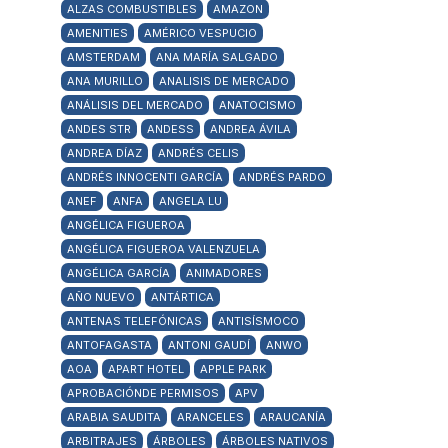
ALZAS COMBUSTIBLES
AMAZON
AMENITIES
AMÉRICO VESPUCIO
AMSTERDAM
ANA MARÍA SALGADO
ANA MURILLO
ANALISIS DE MERCADO
ANÁLISIS DEL MERCADO
ANATOCISMO
ANDES STR
ANDESS
ANDREA ÁVILA
ANDREA DÍAZ
ANDRÉS CELIS
ANDRÉS INNOCENTI GARCÍA
ANDRÉS PARDO
ANEF
ANFA
ANGELA LU
ANGÉLICA FIGUEROA
ANGÉLICA FIGUEROA VALENZUELA
ANGÉLICA GARCÍA
ANIMADORES
AÑO NUEVO
ANTÁRTICA
ANTENAS TELEFÓNICAS
ANTISÍSMOCO
ANTOFAGASTA
ANTONI GAUDÍ
ANWO
AOA
APART HOTEL
APPLE PARK
APROBACIÓNDE PERMISOS
APV
ARABIA SAUDITA
ARANCELES
ARAUCANÍA
ARBITRAJES
ÁRBOLES
ÁRBOLES NATIVOS