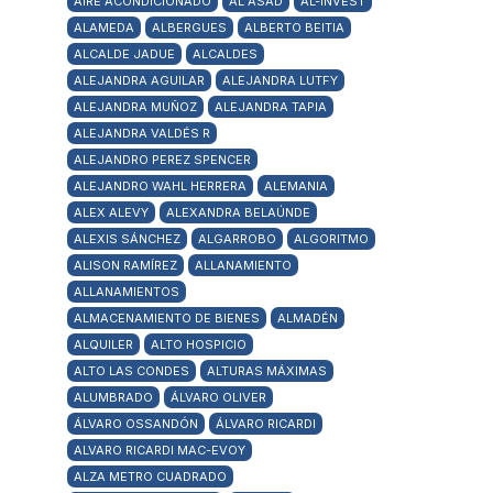
AIRE ACONDICIONADO
AL ASAD
AL-INVEST
ALAMEDA
ALBERGUES
ALBERTO BEITIA
ALCALDE JADUE
ALCALDES
ALEJANDRA AGUILAR
ALEJANDRA LUTFY
ALEJANDRA MUÑOZ
ALEJANDRA TAPIA
ALEJANDRA VALDÉS R
ALEJANDRO PEREZ SPENCER
ALEJANDRO WAHL HERRERA
ALEMANIA
ALEX ALEVY
ALEXANDRA BELAÚNDE
ALEXIS SÁNCHEZ
ALGARROBO
ALGORITMO
ALISON RAMÍREZ
ALLANAMIENTO
ALLANAMIENTOS
ALMACENAMIENTO DE BIENES
ALMADÉN
ALQUILER
ALTO HOSPICIO
ALTO LAS CONDES
ALTURAS MÁXIMAS
ALUMBRADO
ÁLVARO OLIVER
ÁLVARO OSSANDÓN
ÁLVARO RICARDI
ALVARO RICARDI MAC-EVOY
ALZA METRO CUADRADO