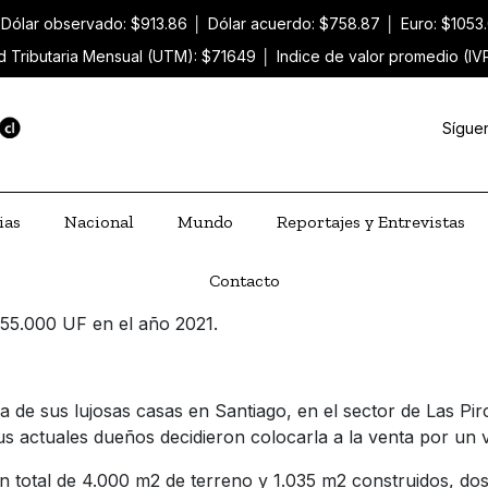
Dólar observado: $913.86
│
Dólar acuerdo: $758.87
│
Euro: $1053
d Tributaria Mensual (UTM): $71649
│
Indice de valor promedio (IV
Sígue
ias
Nacional
Mundo
Reportajes y Entrevistas
Contacto
e 55.000 UF en el año 2021.
de sus lujosas casas en Santiago, en el sector de Las Pirc
us actuales dueños decidieron colocarla a la venta por un
n total de 4.000 m2 de terreno y 1.035 m2 construidos, dos 