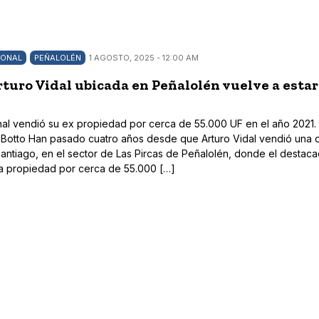
IONAL
PEÑALOLÉN
1 AGOSTO, 2025 - 12:00 AM
rturo Vidal ubicada en Peñalolén vuelve a estar 
ional vendió su ex propiedad por cerca de 55.000 UF en el año 2021.
Botto Han pasado cuatro años desde que Arturo Vidal vendió una 
Santiago, en el sector de Las Pircas de Peñalolén, donde el destac
 la propiedad por cerca de 55.000 […]