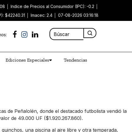
.08
│
Indice de Precios al Consumidor (IPC): -0.2
│
P): $42240.31
│
Imacec: 2.4
│
07-08-2026 03:16:18
nos:
Ediciones Especiales
Tendencias
as de Peñalolén, donde el destacado futbolista vendió la
 valor de 49.000 UF ($1.920.267.860).
quinchos, una piscina al aire libre y otra temperada,