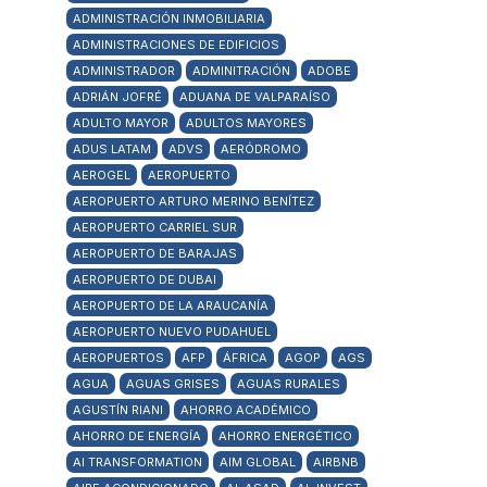
ADMINISTRACIÓN INMOBILIARIA
ADMINISTRACIONES DE EDIFICIOS
ADMINISTRADOR
ADMINITRACIÓN
ADOBE
ADRIÁN JOFRÉ
ADUANA DE VALPARAÍSO
ADULTO MAYOR
ADULTOS MAYORES
ADUS LATAM
ADVS
AERÓDROMO
AEROGEL
AEROPUERTO
AEROPUERTO ARTURO MERINO BENÍTEZ
AEROPUERTO CARRIEL SUR
AEROPUERTO DE BARAJAS
AEROPUERTO DE DUBAI
AEROPUERTO DE LA ARAUCANÍA
AEROPUERTO NUEVO PUDAHUEL
AEROPUERTOS
AFP
ÁFRICA
AGOP
AGS
AGUA
AGUAS GRISES
AGUAS RURALES
AGUSTÍN RIANI
AHORRO ACADÉMICO
AHORRO DE ENERGÍA
AHORRO ENERGÉTICO
AI TRANSFORMATION
AIM GLOBAL
AIRBNB