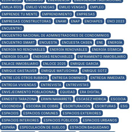
ELON MUSK
EMBARGO
EMERGENCIA
EMERGENCIA HABITACIONAL
EMILIA RÍOS
EMILIO VENEGAS
EMILIO VENGAS
EMPLEO
EMPRENDE TU MENTE
EMPRENDIMIENTO
EMPRESAS
EMPRESAS CONSTRUCTORAS
ENAMI
ENAP
ENCHAPES
ENCI 2023
ENCUENTRO
ENCUENTRO NACIONAL DE ADMINISTRADORES DE CONDOMINIOS
ENCUENTRO SMART
ENCUESTA
ENCUESTA CASEN
ENE
ENERGÍA
ENERGÍA NO RENOVABLES
ENERGÍA RENOVABLES
ENERGÍA SÍSMICA
ENERGÍA SOLAR
ENERGÍAS RENOVABLES
ENFRIAMIENTO INMOBILIARIO
ENLACE INMOBILIARIO
ENLOCE 2025
ENRIQUE GARCÍA
ENRIQUE GASTALVER
ENRIQUE MATUSCHKA
ENRIQUE SOTZ
ENTRE LOS OTROS RUBROS
ENTREGA DOMINIOS
ENTREGA INMEDIATA
ENTREGA VIVIENDAS
ENTREVISTA
ENTREVISTAS
ENVEJECIMIENTO POBLACIONAL
EQUIDAD
ERA DIGITAL
ERNESTO TARAZONA
ERWIN NAVARRETE
ESCASEZ HIDRICA
ESCOCIA
ESCONDIDA
ESCORIA DE COBRE
ESCRITURACIÓN
ESCRITURAS
ESG
ESPACIOS
ESPACIOS COMUNES
ESPACIOS EXTERIORES
ESPACIOS INTERIORES
ESPACIOS PÚBLICOS
ESPACIOS URBANOS
ESPAÑA
ESPECULACIÓN DE SUELOS
ESTACIÓN BAQUEDANO