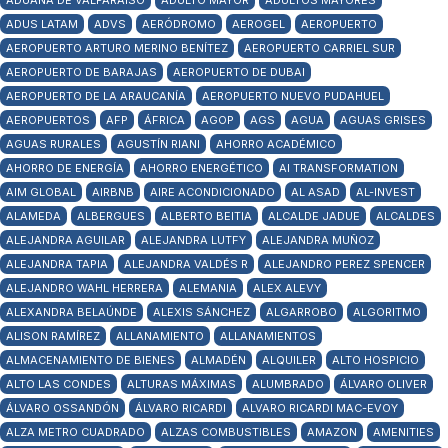
ADUANA DE VALPARAÍSO
ADULTO MAYOR
ADULTOS MAYORES
ADUS LATAM
ADVS
AERÓDROMO
AEROGEL
AEROPUERTO
AEROPUERTO ARTURO MERINO BENÍTEZ
AEROPUERTO CARRIEL SUR
AEROPUERTO DE BARAJAS
AEROPUERTO DE DUBAI
AEROPUERTO DE LA ARAUCANÍA
AEROPUERTO NUEVO PUDAHUEL
AEROPUERTOS
AFP
ÁFRICA
AGOP
AGS
AGUA
AGUAS GRISES
AGUAS RURALES
AGUSTÍN RIANI
AHORRO ACADÉMICO
AHORRO DE ENERGÍA
AHORRO ENERGÉTICO
AI TRANSFORMATION
AIM GLOBAL
AIRBNB
AIRE ACONDICIONADO
AL ASAD
AL-INVEST
ALAMEDA
ALBERGUES
ALBERTO BEITIA
ALCALDE JADUE
ALCALDES
ALEJANDRA AGUILAR
ALEJANDRA LUTFY
ALEJANDRA MUÑOZ
ALEJANDRA TAPIA
ALEJANDRA VALDÉS R
ALEJANDRO PEREZ SPENCER
ALEJANDRO WAHL HERRERA
ALEMANIA
ALEX ALEVY
ALEXANDRA BELAÚNDE
ALEXIS SÁNCHEZ
ALGARROBO
ALGORITMO
ALISON RAMÍREZ
ALLANAMIENTO
ALLANAMIENTOS
ALMACENAMIENTO DE BIENES
ALMADÉN
ALQUILER
ALTO HOSPICIO
ALTO LAS CONDES
ALTURAS MÁXIMAS
ALUMBRADO
ÁLVARO OLIVER
ÁLVARO OSSANDÓN
ÁLVARO RICARDI
ALVARO RICARDI MAC-EVOY
ALZA METRO CUADRADO
ALZAS COMBUSTIBLES
AMAZON
AMENITIES