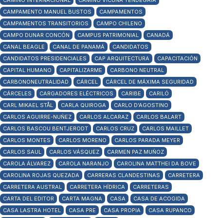
CAMINO INTERNACIONAL
CAMINO VICUÑA YENDEGAIA
CAMPAMENTO MANUEL BUSTOS
CAMPAMENTOS
CAMPAMENTOS TRANSITORIOS
CAMPO CHILENO
CAMPO DUNAR CONCÓN
CAMPUS PATRIMONIAL
CANADÁ
CANAL BEAGLE
CANAL DE PANAMÁ
CANDIDATOS
CANDIDATOS PRESIDENCIALES
CAP ARQUITECTURA
CAPACITACIÓN
CAPITAL HUMANO
CAPITALIZARME
CARBONO NEUTRAL
CARBONONEUTRALIDAD
CÁRCEL
CÁRCEL DE MÁXIMA SEGURIDAD
CÁRCELES
CARGADORES ELÉCTRICOS
CARIBE
CARILÓ
CARL MIKAEL STÅL
CARLA QUIROGA
CARLO D'AGOSTINO
CARLOS AGUIRRE-NUÑEZ
CARLOS ALCARAZ
CARLOS BALART
CARLOS BASCOU BENTJERODT
CARLOS CRUZ
CARLOS MAILLET
CARLOS MONTES
CARLOS MORENO
CARLOS PARADA MEYER
CARLOS SAUL
CARLOS VÁSQUEZ
CARMEN PAZ MUÑOZ
CAROLA ÁLVAREZ
CAROLA NARANJO
CAROLINA MATTHEI DA BOVE
CAROLINA ROJAS QUEZADA
CARRERAS CLANDESTINAS
CARRETERA
CARRETERA AUSTRAL
CARRETERA HÍDRICA
CARRETERAS
CARTA DEL EDITOR
CARTA MAGNA
CASA
CASA DE ACOGIDA
CASA LASTRA HOTEL
CASA PRE
CASA PROPIA
CASA RUPANCO