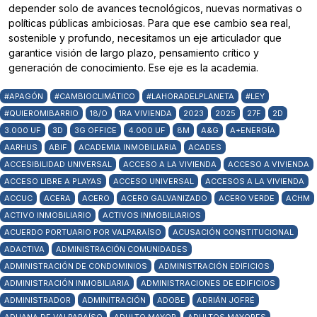
depender solo de avances tecnológicos, nuevas normativas o
políticas públicas ambiciosas. Para que ese cambio sea real,
sostenible y profundo, necesitamos un eje articulador que
garantice visión de largo plazo, pensamiento crítico y
generación de conocimiento. Ese eje es la academia.
#APAGÓN
#CAMBIOCLIMÁTICO
#LAHORADELPLANETA
#LEY
#QUIEROMIBARRIO
18/O
1RA VIVIENDA
2023
2025
27F
2D
3.000 UF
3D
3G OFFICE
4.000 UF
8M
A&G
A+ENERGÍA
AARHUS
ABIF
ACADEMIA INMOBILIARIA
ACADES
ACCESIBILIDAD UNIVERSAL
ACCESO A LA VIVIENDA
ACCESO A VIVIENDA
ACCESO LIBRE A PLAYAS
ACCESO UNIVERSAL
ACCESOS A LA VIVIENDA
ACCUC
ACERA
ACERO
ACERO GALVANIZADO
ACERO VERDE
ACHM
ACTIVO INMOBILIARIO
ACTIVOS INMOBILIARIOS
ACUERDO PORTUARIO POR VALPARAÍSO
ACUSACIÓN CONSTITUCIONAL
ADACTIVA
ADMINISTRACIÓN COMUNIDADES
ADMINISTRACIÓN DE CONDOMINIOS
ADMINISTRACIÓN EDIFICIOS
ADMINISTRACIÓN INMOBILIARIA
ADMINISTRACIONES DE EDIFICIOS
ADMINISTRADOR
ADMINITRACIÓN
ADOBE
ADRIÁN JOFRÉ