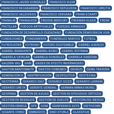
FRANCISCO JAVIER GONZÁLEZ
FRANCISCO KLEIN
FRANCISCO RECABARREN
FRANCISCO SEPÚLVEDA
FRANCISCO URRUTIA
FRANCISCO VALDIVIESO
FRANCISCO VERGARA
FRANK ECKART
FRANKLIN
FRANQUICIA
FREDDIE MERCURY
FREEMAN GLASS
FREIRE
FRUTILLAR
FUEGOS ARTIFICIALES
FUERZAS ARMADAS
FUNDACIÓN DE DESARROLLO CIUDADANO
FUNDACIÓN DEMOCRACIA VIVA
FUNDACIONES
FUNDAMENTA
FUNERALES NARCOS
FÚTBOL
FUTBOLISTAS
FUTRONO
FUTURO SOSTENIBLE
GABRIEL ASENCIO
GABRIEL BENAVENTE
GABRIEL BORIC
GABRIEL ROITMAN
GABRIELA CATALÁN
GABRIELA GONZÁLEZ
GABRIELA SABADINI
GALERÍA VAU
GAM
GASES DE EFECTO INVERNADERO
GASTÓN BRAITHWAITE
GASTOS COMUNES
GEHÄUS
GEMA TRAVERÍA
GENERACIÓN X
GENTRIFICACIÓN
GEOPOLÍTICA
GEOTECNIA
GEOTERMIA
GERARDO DÍAZ
GERARDO GOZZI
GERARDO LARRAÍN
GERARDO URETA
GERENTE GENERAL
GERMÁN ARMAS MOREL
GESPANIA
GESTIÓN DE AGUAS
GESTIÓN DE EPISODIOS CRÍTICOS
GESTIÓN DE RESIDUOS
GESTIÓN DE SUELOS
GESTIÓN DEL RIESGO
GESTIÓN HÍDRICA
GFK
GGM
GIANFRANCO ASTE
GIETHOORN
GIGANTE CHINO
GIMNASIOS
GINO STURLA
GLASSFILM