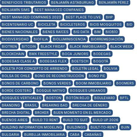
BENEFICIOS TRIBUTARIOS
BENJAMÍN ASTABURUAG
BENJAMÍN PÉREZ
BENJAMÍN SIMS
BEST MANAGED COMPANIES
BEST MANAGED COMPANIES 2023
BEST PLACE TO LIVE
BHP
BICENTENARIO UC
BICICLETA
BICICLETEROS
BICIS MOSQUITOS
BID
BIENES NACIONALES
BIENES RAÍCES
BIG DATA
BIM
BIOBÍO
BIODIVERSIDAD
BIOFILIA
BIOLUMINISCENCIA
BIORREMEDIACIÓN
BIOTREN
BITCOIN
BLACK FRIDAY
BLACK INMOBILIARIO
BLACK WEEK
BLOCKCHAIN
BMX FREESTYLE
BOCA JUNIORS
BODEGAS
BODEGAS CLASE A
BODEGAS FLEX
BOETSCH
BOGOTÁ
BOLETA POR CONCEPTO DE ARRIENDO
BOLETÍN LEGAL
BOLIVIA
BOLSA DE CHILE
BONO DE RECONSTRUCCIÓN
BONO PIE
BONOS DE CARBONO
BONOS VERDES
BOOM INMOBILIARIO
BOOMERS
BORDE COSTERO
BOSQUE NATIVO
BOSQUES URBANOS
BOSQUES VERTICALES
BOSTON
BOTÓN ROJO
BOULEVARD
BPTL
BRANDING
BRASIL
BREAKING BAD
BRECHA DE GÉNERO
BRECHA DIGITAL
BROKER
BUEN MOMENTO EN EL MERCADO
BUENOS AIRES
BUILD TO RENT
BUILD TO SUIT
BUILD UP 2026
BUILDING INFORMATION MODELING
BUILDINGS
BUILT-TO-RENT
BUIN
BULGARIA
BURBUJA INMOBILIARIA
CABA
CABAÑAS