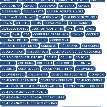
CIUDADES
CIUDADES INTELIGENTES
CIUDADES RESILENTES
CIUDHAD
CLARO ARENA
CLASE A
CLASE A/A+
CLASE AA+
CLASE B
CLASE MEDIA
CLAUDIA PETIT
CLAUDIA POBLETE ILLANES
CLAUDIA VALDÉS MUÑOZ
CLAUDIO OLATE
CLAUDIO ORTIZ WELSCH
CLAVES
CLIENTES
CLIMA
CLIMATIZACIÓN
CLOUD DANCER
CLUBES DE FÚTBOL
CLUSTER INMOBILIARIO
CMF
CMN
CMPC
CNDT
CNEP
CO2
COBERTURA DE SEGUROS
COCINA
COCINAS
COCINAS HÍBRIDAS
CODEUDOR
CÓDIGO CIVIL
CÓDIGO MODELO SÍSMICO
CÓDIGO QR
CÓDIGOAZUL
COHOUSING
COLABORACIÓN
COLDECO-SQM
COLEGIO DE ARQUITECTOS DE CHILE
COLEGIO DE CONSTRUCTORES
COLINA
COLIVER
COLIVING
COLLIERS
COLLIGUAY
COLLIPULLI
COLO COLO
COLOMBIA
COLORES
COLORES 2024
COLUMNA DE OPINIÓN
COLUMNISTA
COLUMNISTA EDI
COLUMNISTAS
COMEDORES SOLIDARIOS
COMERCIO
COMERCIO AL POR MENOR
COMERCIO AMBULANTE
COMERCIO MUNDIAL
COMISIÓN DE INTEGRIDAD Y TRANSPARENCIA
COMISIÓN INVESTIGADORA
COMISIÓN MERCADO FINANCIERO
COMISIÓN NACIONAL BANCARIA Y DE VALORES
COMISIÓN NACIONAL DE PRODUCTIVIDAD