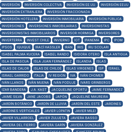
INVERSIÓN
INVERSIÓN COLECTIVA
INVERSIÓN EE.UU.
INVERSIÓN EEUU
INVERSIÓN EXTRANJERA
INVERSIÓN FRACCIONADA
INVERSIÓN HOTELERA
INVERSIÓN INMOBILIARIA
INVERSIÓN PÚBLICA
INVERSIONES
INVERSIONES INMOBILIARIAS
INVERSIONISTAS
INVERSIONISTAS INMOBILIARIOS
INVERSOR HORMIGA
INVERSORES
INVERTERRA
INVEST CHILE
INVIERNO
IOT
IPANEMA
IPC
IPOM
IPSOS
IQUIQUE
IRACÍ HASSLER
IRÁN
IRIS
IRU SCOLARI
ISABEL PALMA KUCERA
ISABEL RANDO
ISIDORA OTERO
ISLA ANTIGUA
ISLA DE PASCUA
ISLA JUAN FERNÁNDEZ
ISLANDIA
ISLAS
ISLAS DE CALOR
ISLAS DE CHILOÉ
ISLAS VIRGENES
ISP
ISRAEL
ISRAEL GARRIDO
ITALIA
IV REGIÓN
IVA
IVÁN CHOMER
IVÁN LLANOS
IVÁN MUENA
IVÁN PODUJE
IVARS GRINBERGS
IZAR BANDERA
J.A. KAST
JACQUELINE OPORTU
JAIME FERNANDEZ
JAIME SILVA
JANE JACOBS
JAPÓN
JAQUELINE MAUREIRA
JARDÍN BOTÁNICO
JARDÍN DE LLUVIA
JARDÍN DEL ESTE
JARDINES
JARDINES VERTICALES
JAVIER LOPATIN
JAVIER MILEI
JAVIER VILLARROEL
JAVIER ZULUETA
JAVIERA BASSO
JAVIERA DEL FIERRO
JAVIERA GARÍN
JAVIERA GONZÁLEZ