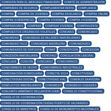
COMISIÓN PARA EL MERCADO FINANCIERO
COMITÉ DE ADMINISTRACIÓN
COMPAÑIAS DE SEGUROS
COMPLEMENTAR RENTA
COMPLIANCE
COMPRA
COMPRA DE VIVIENDA
COMPRA EN BLANCO
COMPRA ONLINE
COMPRA SOBREPRECIO
COMPRA VIVIENDA
COMPRA VIVIENDAS
COMPRADORES
COMPRAR
COMPRAR VIVIENDA
COMPRAVENTA
COMPUESTOS ORGÁNICOS VOLÁTILES
COMUNAS
COMUNICADO
COMUNIDAD
COMUNIDAD DE MUJERES INMOBILIARIAS
COMUNIDAD FELIZ
COMUNIDAD MADRILEÑA
COMUNIDADES
COMUNIDADES DE EDIFICIOS
CONAF
CONCEPCIÓN
CONCESIÓN
CONCESIÓN INMOBILIARIA
CONCHALÍ
CONCILIACIÓN LABORAL
CÓNCLAVE
CONCÓN
CONCURSO
CONDOMINIOS
CONDOMINIOS DE HECHO
CONDOMINIOS INDUSTRIALES
CONDONACIÓN DOMICILIARIA
CONECTA 2024
CONECTIVIDAD
CONECTIVIDAD DIGITAL
CONECTIVIDAD VIAL
CONERLIO SAAVEDRA
CONFLICTOS INMOBILIARIOS
CONGRESO
CONGRESO CIUDADES
CONJUNTO ARMÓNICO BELLAVISTA (CAB)
CONSEJO CONSTITUCIONAL
CONSEJO DE COORDINACIÓN
CONSEJO DE COORDINACIÓN CIUDAD PUERTO DE VALPARAÍSO
CONSEJO DE MINISTROS
CONSEJO DE MONUMENTOS NACIONALES