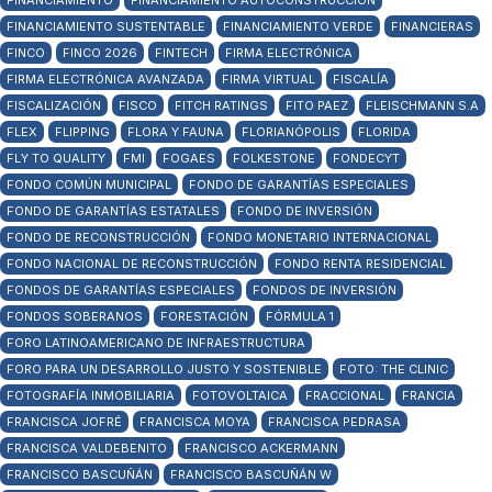
FINANCIAMIENTO
FINANCIAMIENTO AUTOCONSTRUCCIÓN
FINANCIAMIENTO SUSTENTABLE
FINANCIAMIENTO VERDE
FINANCIERAS
FINCO
FINCO 2026
FINTECH
FIRMA ELECTRÓNICA
FIRMA ELECTRÓNICA AVANZADA
FIRMA VIRTUAL
FISCALÍA
FISCALIZACIÓN
FISCO
FITCH RATINGS
FITO PAEZ
FLEISCHMANN S.A
FLEX
FLIPPING
FLORA Y FAUNA
FLORIANÓPOLIS
FLORIDA
FLY TO QUALITY
FMI
FOGAES
FOLKESTONE
FONDECYT
FONDO COMÚN MUNICIPAL
FONDO DE GARANTÍAS ESPECIALES
FONDO DE GARANTÍAS ESTATALES
FONDO DE INVERSIÓN
FONDO DE RECONSTRUCCIÓN
FONDO MONETARIO INTERNACIONAL
FONDO NACIONAL DE RECONSTRUCCIÓN
FONDO RENTA RESIDENCIAL
FONDOS DE GARANTÍAS ESPECIALES
FONDOS DE INVERSIÓN
FONDOS SOBERANOS
FORESTACIÓN
FÓRMULA 1
FORO LATINOAMERICANO DE INFRAESTRUCTURA
FORO PARA UN DESARROLLO JUSTO Y SOSTENIBLE
FOTO: THE CLINIC
FOTOGRAFÍA INMOBILIARIA
FOTOVOLTAICA
FRACCIONAL
FRANCIA
FRANCISCA JOFRÉ
FRANCISCA MOYA
FRANCISCA PEDRASA
FRANCISCA VALDEBENITO
FRANCISCO ACKERMANN
FRANCISCO BASCUÑÁN
FRANCISCO BASCUÑÁN W