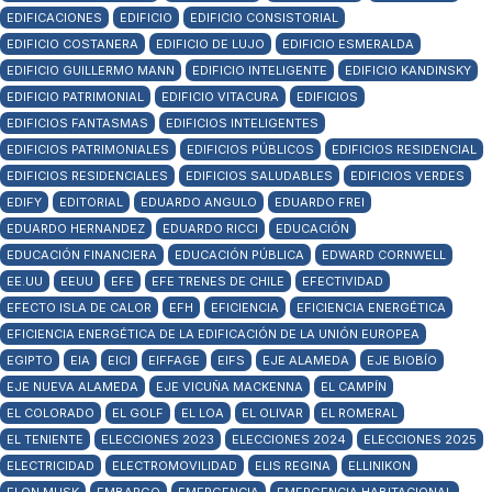
EDIFICACIONES
EDIFICIO
EDIFICIO CONSISTORIAL
EDIFICIO COSTANERA
EDIFICIO DE LUJO
EDIFICIO ESMERALDA
EDIFICIO GUILLERMO MANN
EDIFICIO INTELIGENTE
EDIFICIO KANDINSKY
EDIFICIO PATRIMONIAL
EDIFICIO VITACURA
EDIFICIOS
EDIFICIOS FANTASMAS
EDIFICIOS INTELIGENTES
EDIFICIOS PATRIMONIALES
EDIFICIOS PÚBLICOS
EDIFICIOS RESIDENCIAL
EDIFICIOS RESIDENCIALES
EDIFICIOS SALUDABLES
EDIFICIOS VERDES
EDIFY
EDITORIAL
EDUARDO ANGULO
EDUARDO FREI
EDUARDO HERNANDEZ
EDUARDO RICCI
EDUCACIÓN
EDUCACIÓN FINANCIERA
EDUCACIÓN PÚBLICA
EDWARD CORNWELL
EE.UU
EEUU
EFE
EFE TRENES DE CHILE
EFECTIVIDAD
EFECTO ISLA DE CALOR
EFH
EFICIENCIA
EFICIENCIA ENERGÉTICA
EFICIENCIA ENERGÉTICA DE LA EDIFICACIÓN DE LA UNIÓN EUROPEA
EGIPTO
EIA
EICI
EIFFAGE
EIFS
EJE ALAMEDA
EJE BIOBÍO
EJE NUEVA ALAMEDA
EJE VICUÑA MACKENNA
EL CAMPÍN
EL COLORADO
EL GOLF
EL LOA
EL OLIVAR
EL ROMERAL
EL TENIENTE
ELECCIONES 2023
ELECCIONES 2024
ELECCIONES 2025
ELECTRICIDAD
ELECTROMOVILIDAD
ELIS REGINA
ELLINIKON