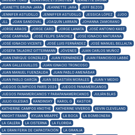
JAVIERA TORO
JEAN PAUL EYSSAUTIER
JEANETTE BRUNA
JEANETTE BRUNA JARA
JEANNETTE JARA
JEFF BEZOS
JENNIFER ASTUDILLO
JENNIFFER ASTUDILLO
JESSICA LÓPEZ
JJOO
JLL
JOAN SANDOVAL
JOAQUÍN LARRAÍN
JOHANNA ZAMORANO
JORGE ARAOS
JORGE CARO
JORGE LANATA
JOSÉ ANTONIO KAST
JOSÉ CAMPAÑA
JOSÉ FELIPE SÁNCHEZ
JOSÉ IGNACIO MATURANA
JOSÉ IGNACIO VICENTE
JOSÉ LUIS FERNÁNDEZ
JOSÉ MANUEL BELLALTA
JOSEFA TALADRIZ GITTERMANN
JÓVENES
JUAN CARLOS MUÑOZ
JUAN ENRIQUE GONZÁLEZ
JUAN FERNÁNDEZ
JUAN FRANCISCO LABBÉ
JUAN GALLEGUILLOS
JUAN IGNACIO TRONCOSO
JUAN MANUEL FUENZALIDA
JUAN PABLO AMENÁBAR
JUAN PABLO GARCÍA
JUAN SEBASTIÁN MORALES
JUAN Y MEDIO
JUEGOS OLÍMPICOS PARÍS 2024
JUEGOS PANAMERICANOS
JUEGOS PANAMERICANOS Y PARAPANAMERICANOS
JULIÁN BLAS
JULIO IGLESIAS
KANDINSKY
KAROL G
KASTOR
KATHERINE CAMPOS KNOTHE
KATHERINE VIVEROS
KEVIN CLEVELAND
KNIGHT FRANK
KYLIAN MBAPPÉ
LA BOCA
LA BOMBONERA
LA CALERA
LA CISTERNA
LA FLORIDA
LA GRAN FERIA DE CAPACITACIÓN
LA GRANJA