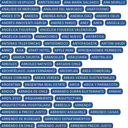
AMÉRICO VESPUCIO
AMSTERDAM
ANA MARÍA SALGADO
ANA MURILLO
ANALISIS DE MERCADO
ANÁLISIS DEL MERCADO
ANATOCISMO
ANDES STR
ANDESS
ANDREA ÁVILA
ANDREA DÍAZ
ANDRÉS CELIS
ANDRÉS INNOCENTI GARCÍA
ANDRÉS PARDO
ANEF
ANFA
ANGELA LU
ANGÉLICA FIGUEROA
ANGÉLICA FIGUEROA VALENZUELA
ANGÉLICA GARCÍA
ANIMADORES
AÑO NUEVO
ANTÁRTICA
ANTENAS TELEFÓNICAS
ANTISÍSMOCO
ANTOFAGASTA
ANTONI GAUDÍ
ANWO
AOA
APART HOTEL
APPLE PARK
APROBACIÓNDE PERMISOS
APV
ARABIA SAUDITA
ARANCELES
ARAUCANÍA
ARBITRAJES
ÁRBOLES
ÁRBOLES NATIVOS
ARCADIS CHILE
ARCHIPIÉLAGO JUAN FERNÁNDEZ
ARCHIPLAN
ÁREA COMERCIAL
ÁREAS COMUNES
ÁREAS VERDES
ÁREAS VERDES SUSTENTABLES
ARGENTINA
ARGENTINA REAL ESTATE
ARICA
ARICA Y PARINACOTA
ÁRIDOS
ARMADA DE CHILE
ARMANDO DURÁN BUSTAMANTE
ARMANI
ARQ% 2023
ARQUIAMBIENTE
ARQUITECTURA
ARQUITECTURA HOSPITALARIA
ARREGLO
ARRIENDO
ARRIENDO A PRECIO JUSTO
ARRIENDO ASEQUIBLE
ARRIENDO CASAS
ARRIENDO DE BODEGAS
ARRIENDO DEPARTAMENTOS
ARRIENDO EN CHILE
ARRIENDO JUSTO
ARRIENDO PRECIO JUSTO