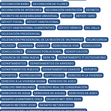
DECORACIÓN BAÑO
DECORACIÓN DE FLORES
DECORACIÓN DE INTERIORES
DECORACIÓN HABITACIÓN
DECRETO
DECRETO DE ACCESIBILIDAD UNIVERSAL
DÉFICIT
DÉFICIT CERO
DÉFICIT FISCAL
DÉFICIT HABITACIONAL
DÉFICIT HABITACIONAL CUANTITATIVO
DÉFICIT HÍDRICO
DEL VALLE
DELEGACIÓN PRESIDENCIAL
DELEGACIÓN PRESIDENCIAL DE LA REGIÓN DE VALPARAÍSO
DELINCUENCIA
DELIVERY
DEMANDA
DEMOCR
DEMOCRACIA VIVA
DEMOLICIÓN
DEMOLICIONES
DENSIDAD POBLACIONAL
DENSIFICACIÓN
DENUNCIA DE OBRA NUEVA
DEPA YA
DEPARTAMENTO TI OUTSOURCING
DEPARTAMENTOS
DEPARTAMENTOS EN ARRIENDO
DEPARTAMENTOS NUEVOS
DEPARTAMENTOS USADOS
DEPORTE
DEPORTES
DEPRECIACIÓN
DEPTHOUSES
DERECHO A LA VIVIENDA
DERECHO A LA VIVIENDA DIGNA
DERECHO DE ASEO
DERECHO INMOBILIARIO
DERECHO REAL DE CONSERVACIÓN
DERECHOS DE AGUA
DERECHOS DE AGUAS
DERECHOS DE ASEO
DESAFÍO LEVANTEMOS CHILE
DESAFÍO NET ZERO 2030
DESAFÍO NETZERO 2030
DESAFÍO NETZERO2030