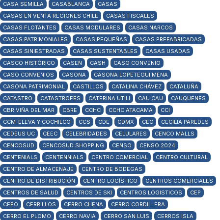
CASA SEMILLA
CASABLANCA
CASAS
CASAS EN VENTA REGIONES CHILE
CASAS FISCALES
CASAS FLOTANTES
CASAS MODULARES
CASAS NARCOS
CASAS PATRIMONIALES
CASAS PEQUEÑAS
CASAS PREFABRICADAS
CASAS SINIESTRADAS
CASAS SUSTENTABLES
CASAS USADAS
CASCO HISTÓRICO
CASEN
CASH
CASO CONVENIO
CASO CONVENIOS
CASONA
CASONA LOPETEGUI MENA
CASONA PATRIMONIAL
CASTILLOS
CATALINA CHÁVEZ
CATALUÑA
CATASTRO
CATASTROFES
CATERINA UTILI
CAU CAU
CAUQUENES
CBR VIÑA DEL MAR
CBRE
CCHC
CCHC ATACAMA
CCI
CCM-ELEVA Y COCHILCO
CCS
CDE
CDMX
CEC
CECILIA PAREDES
CEDEUS UC
CEEC
CELEBRIDADES
CELULARES
CENCO MALLS
CENCOSUD
CENCOSUD SHOPPING
CENSO
CENSO 2024
CENTENIALS
CENTENNIALS
CENTRO COMERCIAL
CENTRO CULTURAL
CENTRO DE ALMACENAJE
CENTRO DE BODEGAS
CENTRO DE DISTRIBUCIÓN
CENTRO LOGÍSTICO
CENTROS COMERCIALES
CENTROS DE SALUD
CENTROS DE SKI
CENTROS LOGISTICOS
CEP
CEPO
CERRILLOS
CERRO CHENA
CERRO CORDILLERA
CERRO EL PLOMO
CERRO NAVIA
CERRO SAN LUIS
CERROS ISLA