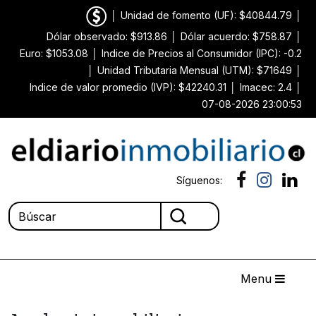
│
Unidad de fomento (UF): $40844.79
│
Dólar observado: $913.86
│
Dólar acuerdo: $758.87
│
Euro: $1053.08
│
Indice de Precios al Consumidor (IPC): -0.2
│
Unidad Tributaria Mensual (UTM): $71649
│
Indice de valor promedio (IVP): $42240.31
│
Imacec: 2.4
│
07-08-2026 23:00:53
Síguenos:
Menu