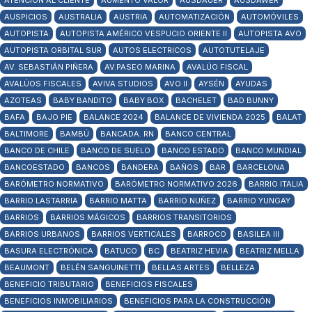
ATENCIÓN AL CLIENTE
AUMENTO VALOR
AUSDAUER
AUSDAWER
AUSPICIOS
AUSTRALIA
AUSTRIA
AUTOMATIZACIÓN
AUTOMÓVILES
AUTOPISTA
AUTOPISTA AMÉRICO VESPUCIO ORIENTE II
AUTOPISTA AVO
AUTOPISTA ORBITAL SUR
AUTOS ELECTRICOS
AUTOTUTELAJE
AV. SEBASTIÁN PIÑERA
AV.PASEO MARINA
AVALÚO FISCAL
AVALÚOS FISCALES
AVIVA STUDIOS
AVO II
AYSÉN
AYUDAS
AZOTEAS
BABY BANDITO
BABY BOX
BACHELET
BAD BUNNY
BAFA
BAJO PIE
BALANCE 2024
BALANCE DE VIVIENDA 2025
BALAT
BALTIMORE
BAMBÚ
BANCADA. RN
BANCO CENTRAL
BANCO DE CHILE
BANCO DE SUELO
BANCO ESTADO
BANCO MUNDIAL
BANCOESTADO
BANCOS
BANDERA
BAÑOS
BAR
BARCELONA
BARÓMETRO NORMATIVO
BARÓMETRO NORMATIVO 2026
BARRIO ITALIA
BARRIO LASTARRIA
BARRIO MATTA
BARRIO NUÑEZ
BARRIO YUNGAY
BARRIOS
BARRIOS MÁGICOS
BARRIOS TRANSITORIOS
BARRIOS URBANOS
BARRIOS VERTICALES
BARROCO
BASILEA III
BASURA ELECTRÓNICA
BATUCO
BC
BEATRIZ HEVIA
BEATRIZ MELLA
BEAUMONT
BELÉN SANGUINETTI
BELLAS ARTES
BELLEZA
BENEFICIO TRIBUTARIO
BENEFICIOS FISCALES
BENEFICIOS INMOBILIARIOS
BENEFICIOS PARA LA CONSTRUCCIÓN