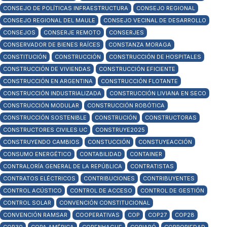
CONSEJO DE POLÍTICAS INFRAESTRUCTURA
CONSEJO REGIONAL
CONSEJO REGIONAL DEL MAULE
CONSEJO VECINAL DE DESARROLLO
CONSEJOS
CONSERJE REMOTO
CONSERJES
CONSERVADOR DE BIENES RAÍCES
CONSTANZA MORAGA
CONSTITUCIÓN
CONSTRUCCIÓN
CONSTRUCCIÓN DE HOSPITALES
CONSTRUCCIÓN DE VIVIENDAS
CONSTRUCCIÓN EFICIENTE
CONSTRUCCIÓN EN ARGENTINA
CONSTRUCCIÓN FLOTANTE
CONSTRUCCIÓN INDUSTRIALIZADA
CONSTRUCCIÓN LIVIANA EN SECO
CONSTRUCCIÓN MODULAR
CONSTRUCCIÓN ROBÓTICA
CONSTRUCCIÓN SOSTENIBLE
CONSTRUCIÓN
CONSTRUCTORAS
CONSTRUCTORES CIVILES UC
CONSTRUYE2025
CONSTRUYENDO CAMBIOS
CONSTUCCIÓN
CONSTUYEACCIÓN
CONSUMO ENERGÉTICO
CONTABILIDAD
CONTAINER
CONTRALORÍA GENERAL DE LA REPÚBLICA
CONTRATISTAS
CONTRATOS ELÉCTRICOS
CONTRIBUCIONES
CONTRIBUYENTES
CONTROL ACÚSTICO
CONTROL DE ACCESO
CONTROL DE GESTIÓN
CONTROL SOLAR
CONVENCIÓN CONSTITUCIONAL
CONVENCIÓN RAMSAR
COOPERATIVAS
COP
COP27
COP28