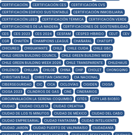
CERTIFICACIÓN
CERTIFICACIÓN CES
CERTIFICACIÓN CVS
CERTIFICACIÓN EDIFICIO SUSTENTABLE
CERTIFICACIÓN INMOBILIARIA
CERTIFICACIÓN LEED
CERTIFICACIÓN TÉRMICA
CERTIFICACIÓN VERDE
CERTIFICACIONES DE LA MADERA
CERTIFICACIONES DE SOSTENIBILIDAD
CES
CES 2023
CES 2024
CESFAM
CÉSPED HÍBRIDO
CEUT
CEV
CGR
CHAITÉN
CHAMPIONS LEAGUE
CHAÑARAL
CHATGPT
CHICUREO
CHIGUAYANTE
CHILE
CHILE CUIDA
CHILE GBC
CHILE GREEN BUILDING COUNCIL
CHILE GREEN BUILDING WEEK
CHILE GREEN BUILDING WEEK 2026
CHILE TRANSPARENTE
CHILEHAUS
CHILENOS
CHILLÁN
CHILOÉ
CHINA
CHIP
CHOLET
CHONGQING
CHRISTIAN BALE
CHRISTIAN CANCINO
CIA NACIONAL
CIBERSEGURIDAD
CIC
CICA
CICLOVÍAS
CIGIDEN
CIGSA
CIGSA 2023
CILINDROS DE GAS
CINE
CINERARIOS
CIRCUNVALACIÓN LA SERENA-COQUIMBO
CITÉS
CITY LAB BIOBÍO
CIUDAD
CIUDAD CICLISTA
CIUDAD CREATIVA
CIUDAD DE LOS 15 MINUTOS
CIUDAD DE MÉXICO
CIUDAD DEL CABO
CIUDAD EMPRESARIAL
CIUDAD FANTASMA
CIUDAD INTELIGENTE
CIUDAD JARDÍN
CIUDAD PUERTO DE VALPARAÍSO
CIUDADANÍA