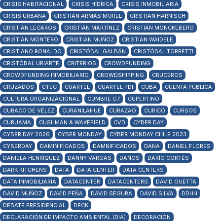
CRISIS HABITACIONAL
CRISIS HÍDRICA
CRISIS INMOBILIARIA
CRISIS URBANA
CRISTIÁN ARMAS MOREL
CRISTIAN HARNISCH
CRISTIÁN LECAROS
CRISTIÁN MARTÍNEZ
CRISTIÁN MONCKEBERG
CRISTIÁN MONTERO
CRISTIAN MUÑOZ
CRISTIAN WAIDELE
CRISTIANO RONALDO
CRISTÓBAL GALBÁN
CRISTÓBAL TORRETTI
CRISTÓBAL URIARTE
CRITERIOS
CROWDFUNDING
CROWDFUNDING INMOBILIARIO
CROWDSHIPPING
CRUCEROS
CRUZADOS
CTEC
CUARTEL
CUARTEL PDI
CUBA
CUENTA PÚBLICA
CULTURA ORGANIZACIONAL
CUMBRE G7
CUPERTINO
CURACO DE VÉLEZ
CURANILAHUE
CURAZAO
CURICÓ
CURSOS
CURUAMA
CUSHMAN & WAKEFIELD
CVD
CYBER DAY
CYBER DAY 2026
CYBER MONDAY
CYBER MONDAY CHILE 2023
CYBERDAY
DAMINIFICADOS
DAMNIFICADOS
DANA
DANIEL FLORES
DANIELA HENRÍQUEZ
DANNY VARGAS
DAÑOS
DARÍO CORTÉS
DARK KITCHENS
DATA
DATA CENTER
DATA CENTERS
DATA INMOBILIARIA
DATACENTER
DATACENTERS
DAVID GUETTA
DAVID MUÑOZ
DAVID PEÑA
DAVID SEGURA
DAVID SILVA
DDHH
DEBATE PRESIDENCIAL
DECK
DECLARACIÓN DE IMPACTO AMBIENTAL (DIA)
DECORACIÓN