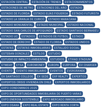
ESTACIÓN CENTRAL
ESTACIÓN DE TRENES
ESTACIONAMIENTOS
ESTACIONES DE METRO
ESTACIONES DEL AÑO
ESTADIO
ESTADIO DE FLORIDA
ESTADIO ELÍAS FIGUEROA
ESTADIO FUTURISTA
ESTADIO LA GRANJA DE CURICÓ
ESTADIO MARACANÁ
ESTADIO MONUMENTAL
ESTADIO MUNICIPAL
ESTADIO NACIONAL
ESTADIO SAN CARLOS DE APOQUINDO
ESTADIO SANTIAGO BERNABÉU
ESTADIO UC
ESTADIOS
ESTADIOS DE FÚTBOL
ESTADO
ESTADO DE DERECHO
ESTADO DE FLORIDA
ESTADOS UNIDOS
ESTAFAS
ESTAFAS INMOBILIARIAS
ESTALLIDO SOCIAL
ESTEBAN GONZALEZ
ESTILOS
ESTUDIO
ESTUDIO DE IMPACTO AMBIENTAL
ESTUDIOS
ETIHAD STADIUM
ETMDAY
ETSA
EUROMONEY
EUROPA
EURPORA
EV CHARGER
EVENTO
EVENTO INMOBILIARIO
EVENTOS
EVERGRANDE
EX SANTIAGO COLLEGE
EX SEDE
EXP REALTY
EXPERTOS
EXPERTOS CRISIS VIVIENDA EN CHILE
EXPERTOS INMOBILIARIOS
EXPO CONDOMINIOS 2025
EXPO DE OPORTUNIDADES INMOBILIARIA DE PUERTO VARAS
EXPO ENERGÍA SOSTENIBLE
EXPO MERCADO INMOBILIARIO
EXPO OSAKA
EXPO REAL ESTATE
EXPO RENTA CORTA