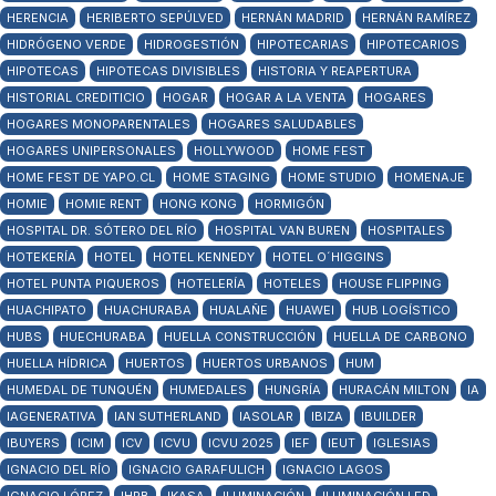
HERENCIA
HERIBERTO SEPÚLVED
HERNÁN MADRID
HERNÁN RAMÍREZ
HIDRÓGENO VERDE
HIDROGESTIÓN
HIPOTECARIAS
HIPOTECARIOS
HIPOTECAS
HIPOTECAS DIVISIBLES
HISTORIA Y REAPERTURA
HISTORIAL CREDITICIO
HOGAR
HOGAR A LA VENTA
HOGARES
HOGARES MONOPARENTALES
HOGARES SALUDABLES
HOGARES UNIPERSONALES
HOLLYWOOD
HOME FEST
HOME FEST DE YAPO.CL
HOME STAGING
HOME STUDIO
HOMENAJE
HOMIE
HOMIE RENT
HONG KONG
HORMIGÓN
HOSPITAL DR. SÓTERO DEL RÍO
HOSPITAL VAN BUREN
HOSPITALES
HOTEKERÍA
HOTEL
HOTEL KENNEDY
HOTEL O´HIGGINS
HOTEL PUNTA PIQUEROS
HOTELERÍA
HOTELES
HOUSE FLIPPING
HUACHIPATO
HUACHURABA
HUALAÑE
HUAWEI
HUB LOGÍSTICO
HUBS
HUECHURABA
HUELLA CONSTRUCCIÓN
HUELLA DE CARBONO
HUELLA HÍDRICA
HUERTOS
HUERTOS URBANOS
HUM
HUMEDAL DE TUNQUÉN
HUMEDALES
HUNGRÍA
HURACÁN MILTON
IA
IAGENERATIVA
IAN SUTHERLAND
IASOLAR
IBIZA
IBUILDER
IBUYERS
ICIM
ICV
ICVU
ICVU 2025
IEF
IEUT
IGLESIAS
IGNACIO DEL RÍO
IGNACIO GARAFULICH
IGNACIO LAGOS