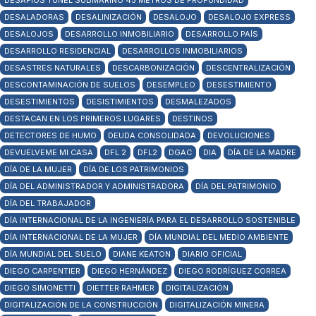
DESAFÍOS TÚNEL SUBMARINO 45 METROS DE PROFUNDIDAD
DESALADORAS
DESALINIZACIÓN
DESALOJO
DESALOJO EXPRESS
DESALOJOS
DESARROLLO INMOBILIARIO
DESARROLLO PAÍS
DESARROLLO RESIDENCIAL
DESARROLLOS INMOBILIARIOS
DESASTRES NATURALES
DESCARBONIZACIÓN
DESCENTRALIZACIÓN
DESCONTAMINACIÓN DE SUELOS
DESEMPLEO
DESESTIMIENTO
DESESTIMIENTOS
DESISTIMIENTOS
DESMALEZADOS
DESTACAN EN LOS PRIMEROS LUGARES
DESTINOS
DETECTORES DE HUMO
DEUDA CONSOLIDADA
DEVOLUCIONES
DEVUELVEME MI CASA
DFL 2
DFL2
DGAC
DIA
DÍA DE LA MADRE
DÍA DE LA MUJER
DÍA DE LOS PATRIMONIOS
DÍA DEL ADMINISTRADOR Y ADMINISTRADORA
DÍA DEL PATRIMONIO
DÍA DEL TRABAJADOR
DÍA INTERNACIONAL DE LA INGENIERÍA PARA EL DESARROLLO SOSTENIBLE
DÍA INTERNACIONAL DE LA MUJER
DÍA MUNDIAL DEL MEDIO AMBIENTE
DÍA MUNDIAL DEL SUELO
DIANE KEATON
DIARIO OFICIAL
DIEGO CARPENTIER
DIEGO HERNÁNDEZ
DIEGO RODRÍGUEZ CORREA
DIEGO SIMONETTI
DIETTER RAHMER
DIGITALIZACIÓN
DIGITALIZACIÓN DE LA CONSTRUCCIÓN
DIGITALIZACIÓN MINERA