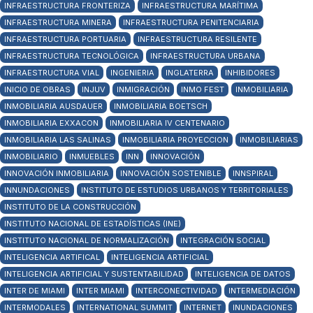
INFRAESTRUCTURA FRONTERIZA
INFRAESTRUCTURA MARÍTIMA
INFRAESTRUCTURA MINERA
INFRAESTRUCTURA PENITENCIARIA
INFRAESTRUCTURA PORTUARIA
INFRAESTRUCTURA RESILENTE
INFRAESTRUCTURA TECNOLÓGICA
INFRAESTRUCTURA URBANA
INFRAESTRUCTURA VIAL
INGENIERIA
INGLATERRA
INHIBIDORES
INICIO DE OBRAS
INJUV
INMIGRACIÓN
INMO FEST
INMOBILIARIA
INMOBILIARIA AUSDAUER
INMOBILIARIA BOETSCH
INMOBILIARIA EXXACON
INMOBILIARIA IV CENTENARIO
INMOBILIARIA LAS SALINAS
INMOBILIARIA PROYECCION
INMOBILIARIAS
INMOBILIARIO
INMUEBLES
INN
INNOVACIÓN
INNOVACIÓN INMOBILIARIA
INNOVACIÓN SOSTENIBLE
INNSPIRAL
INNUNDACIONES
INSTITUTO DE ESTUDIOS URBANOS Y TERRITORIALES
INSTITUTO DE LA CONSTRUCCIÓN
INSTITUTO NACIONAL DE ESTADÍSTICAS (INE)
INSTITUTO NACIONAL DE NORMALIZACIÓN
INTEGRACIÓN SOCIAL
INTELIGENCIA ARTIFICAL
INTELIGENCIA ARTIFICIAL
INTELIGENCIA ARTIFICIAL Y SUSTENTABILIDAD
INTELIGENCIA DE DATOS
INTER DE MIAMI
INTER MIAMI
INTERCONECTIVIDAD
INTERMEDIACIÓN
INTERMODALES
INTERNATIONAL SUMMIT
INTERNET
INUNDACIONES