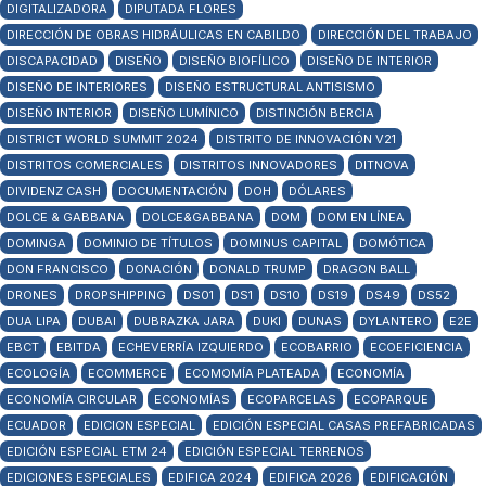
DIGITALIZADORA
DIPUTADA FLORES
DIRECCIÓN DE OBRAS HIDRÁULICAS EN CABILDO
DIRECCIÓN DEL TRABAJO
DISCAPACIDAD
DISEÑO
DISEÑO BIOFÍLICO
DISEÑO DE INTERIOR
DISEÑO DE INTERIORES
DISEÑO ESTRUCTURAL ANTISISMO
DISEÑO INTERIOR
DISEÑO LUMÍNICO
DISTINCIÓN BERCIA
DISTRICT WORLD SUMMIT 2024
DISTRITO DE INNOVACIÓN V21
DISTRITOS COMERCIALES
DISTRITOS INNOVADORES
DITNOVA
DIVIDENZ CASH
DOCUMENTACIÓN
DOH
DÓLARES
DOLCE & GABBANA
DOLCE&GABBANA
DOM
DOM EN LÍNEA
DOMINGA
DOMINIO DE TÍTULOS
DOMINUS CAPITAL
DOMÓTICA
DON FRANCISCO
DONACIÓN
DONALD TRUMP
DRAGON BALL
DRONES
DROPSHIPPING
DS01
DS1
DS10
DS19
DS49
DS52
DUA LIPA
DUBAI
DUBRAZKA JARA
DUKI
DUNAS
DYLANTERO
E2E
EBCT
EBITDA
ECHEVERRÍA IZQUIERDO
ECOBARRIO
ECOEFICIENCIA
ECOLOGÍA
ECOMMERCE
ECOMOMÍA PLATEADA
ECONOMÍA
ECONOMÍA CIRCULAR
ECONOMÍAS
ECOPARCELAS
ECOPARQUE
ECUADOR
EDICION ESPECIAL
EDICIÓN ESPECIAL CASAS PREFABRICADAS
EDICIÓN ESPECIAL ETM 24
EDICIÓN ESPECIAL TERRENOS
EDICIONES ESPECIALES
EDIFICA 2024
EDIFICA 2026
EDIFICACIÓN