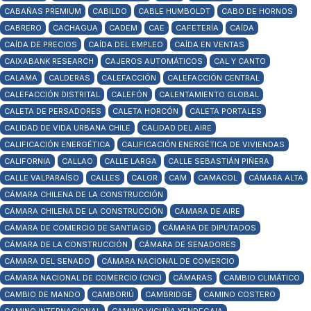
CABAÑAS PREMIUM
CABILDO
CABLE HUMBOLDT
CABO DE HORNOS
CABRERO
CACHAGUA
CADEM
CAE
CAFETERÍA
CAÍDA
CAÍDA DE PRECIOS
CAÍDA DEL EMPLEO
CAÍDA EN VENTAS
CAIXABANK RESEARCH
CAJEROS AUTOMÁTICOS
CAL Y CANTO
CALAMA
CALDERAS
CALEFACCIÓN
CALEFACCIÓN CENTRAL
CALEFACCIÓN DISTRITAL
CALEFÓN
CALENTAMIENTO GLOBAL
CALETA DE PERSADORES
CALETA HORCÓN
CALETA PORTALES
CALIDAD DE VIDA URBANA CHILE
CALIDAD DEL AIRE
CALIFICACIÓN ENERGÉTICA
CALIFICACIÓN ENERGÉTICA DE VIVIENDAS
CALIFORNIA
CALLAO
CALLE LARGA
CALLE SEBASTIÁN PIÑERA
CALLE VALPARAÍSO
CALLES
CALOR
CAM
CAMACOL
CÁMARA ALTA
CÁMARA CHILENA DE LA CONSTRUCCIÓN
CÁMARA CHILENA DE LA CONSTRUCCIÓN
CÁMARA DE AIRE
CÁMARA DE COMERCIO DE SANTIAGO
CÁMARA DE DIPUTADOS
CÁMARA DE LA CONSTRUCCIÓN
CÁMARA DE SENADORES
CÁMARA DEL SENADO
CÁMARA NACIONAL DE COMERCIO
CÁMARA NACIONAL DE COMERCIO (CNC)
CÁMARAS
CAMBIO CLIMÁTICO
CAMBIO DE MANDO
CAMBORIÚ
CAMBRIDGE
CAMINO COSTERO