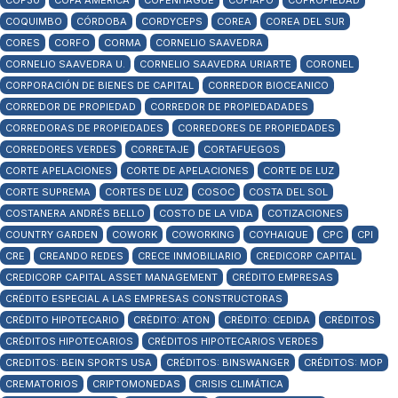
COP30
COPA AMÉRICA
COPENHAGUE
COPIAPÓ
COPROPIEDAD
COQUIMBO
CÓRDOBA
CORDYCEPS
COREA
COREA DEL SUR
CORES
CORFO
CORMA
CORNELIO SAAVEDRA
CORNELIO SAAVEDRA U.
CORNELIO SAAVEDRA URIARTE
CORONEL
CORPORACIÓN DE BIENES DE CAPITAL
CORREDOR BIOCEANICO
CORREDOR DE PROPIEDAD
CORREDOR DE PROPIEDADADES
CORREDORAS DE PROPIEDADES
CORREDORES DE PROPIEDADES
CORREDORES VERDES
CORRETAJE
CORTAFUEGOS
CORTE APELACIONES
CORTE DE APELACIONES
CORTE DE LUZ
CORTE SUPREMA
CORTES DE LUZ
COSOC
COSTA DEL SOL
COSTANERA ANDRÉS BELLO
COSTO DE LA VIDA
COTIZACIONES
COUNTRY GARDEN
COWORK
COWORKING
COYHAIQUE
CPC
CPI
CRE
CREANDO REDES
CRECE INMOBILIARIO
CREDICORP CAPITAL
CREDICORP CAPITAL ASSET MANAGEMENT
CRÉDITO EMPRESAS
CRÉDITO ESPECIAL A LAS EMPRESAS CONSTRUCTORAS
CRÉDITO HIPOTECARIO
CRÉDITO: ATON
CRÉDITO: CEDIDA
CRÉDITOS
CRÉDITOS HIPOTECARIOS
CRÉDITOS HIPOTECARIOS VERDES
CREDITOS: BEIN SPORTS USA
CRÉDITOS: BINSWANGER
CRÉDITOS: MOP
CREMATORIOS
CRIPTOMONEDAS
CRISIS CLIMÁTICA