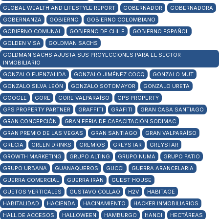
GLOBAL WEALTH AND LIFESTYLE REPORT
GOBERNADOR
GOBERNADORA
GOBERNANZA
GOBIERNO
GOBIERNO COLOMBIANO
GOBIERNO COMUNAL
GOBIERNO DE CHILE
GOBIERNO ESPAÑOL
GOLDEN VISA
GOLDMAN SACHS
GOLDMAN SACHS AJUSTA SUS PROYECCIONES PARA EL SECTOR
INMOBILIARIO
GONZALO FUENZALIDA
GONZALO JIMÉNEZ COCQ
GONZALO MUT
GONZALO SILVA LEÓN
GONZALO SOTOMAYOR
GONZALO URETA
GOOGLE
GORE
GORE VALPARAÍSO
GPS PROPERTY
GPS PROPERTY PARTNER
GRAFFITI
GRAFITI
GRAN CASA SANTIAGO
GRAN CONCEPCIÓN
GRAN FERIA DE CAPACITACIÓN SODIMAC
GRAN PREMIO DE LAS VEGAS
GRAN SANTIAGO
GRAN VALPARAÍSO
GRECIA
GREEN DRINKS
GREMIOS
GREYSTAR
GREYSTAR
GROWTH MARKETING
GRUPO ALTING
GRUPO NUMA
GRUPO PATIO
GRUPO URBANA
GUANAQUEROS
GUCCI
GUERRA ARANCELARIA
GUERRA COMERCIAL
GUERRA IRÁN
GUEST HOUSE
GÜETOS VERTICALES
GUSTAVO COLLAO
H2V
HABITAGE
HABITALIDAD
HACIENDA
HACINAMIENTO
HACKER INMOBILIARIOS
HALL DE ACCESOS
HALLOWEEN
HAMBURGO
HANOI
HECTÁREAS