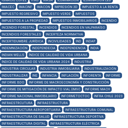
IGNACIO LÓPEZ
IHRB
IKASA
ILUMINACIÓN
ILUMINACIÓN LED
IMACEC
IMACINF
IMACON
IMPRESIÓN 3D
IMPUESTO A LA RENTA
IMPUESTO REGRESIVO
IMPUESTO VERDE
IMPUESTOS
IMPUESTOS A LA PROPIEDAD
IMPUESTOS INMOBILIARIOS
INCENDIO
INCENDIO FORESTAL
INCENDIOS
INCENDIOS EN VALPARAÍSO
INCENDIOS FORESTALES
INCERTEZA NORMATIVA
INCERTIDUMBRE JURÍDICA
INCIVILIDADES
IND
INDAP
INDEMNIZACIÓN
INDEPENDECIA
INDEPENDENCIA
INDIA
INDIAN WELLS
ÍNDICE DE CALIDAD DE VIDA URBANA
ÍNDICE DE CALIDAD DE VIDA URBANA 2024
INDUSTRIA
INDUSTRIA CIRCULAR
INDUSTRIA INMOBILIARIA
INDUSTRIALIZACIÓN
INDUSTRIALIZAR
INE
INFANCIA
INFLACIÓN
INFORENTA
INFORME
INFORME BDO
INFORME DE MACROECONOMÍA Y CONSTRUCCIÓN
INFORME DE MITIGACIÓN DE IMPACTO VIAL (IMIV)
INFORME MACH
INFORME NACIONAL INMOBILIARIO
INFORMETOCTOC
INFRA CHILE 2023
INFRAESTRCUTURA
INFRAESTRUCTURA
INFRAESTRUCTURA AEROPORTUARIA
INFRAESTRUCTURA COMUNAL
INFRAESTRUCTURA DE SALUD
INFRAESTRUCTURA DEPORTIVA
INFRAESTRUCTURA DIGITAL
INFRAESTRUCTURA ELÉCTRICA