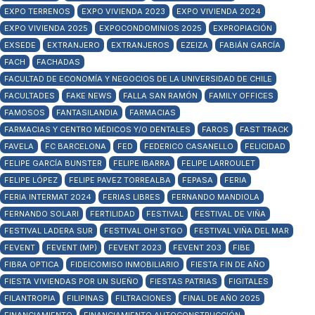
EXPO TERRENOS
EXPO VIVIENDA 2023
EXPO VIVIENDA 2024
EXPO VIVIENDA 2025
EXPOCONDOMINIOS 2025
EXPROPIACIÓN
EXSEDE
EXTRANJERO
EXTRANJEROS
EZEIZA
FABIÁN GARCÍA
FACH
FACHADAS
FACULTAD DE ECONOMÍA Y NEGOCIOS DE LA UNIVERSIDAD DE CHILE
FACULTADES
FAKE NEWS
FALLA SAN RAMÓN
FAMILY OFFICES
FAMOSOS
FANTASILANDIA
FARMACIAS
FARMACIAS Y CENTRO MÉDICOS Y/O DENTALES
FAROS
FAST TRACK
FAVELA
FC BARCELONA
FED
FEDERICO CASANELLO
FELICIDAD
FELIPE GARCÍA BUNSTER
FELIPE IBARRA
FELIPE LARROULET
FELIPE LÓPEZ
FELIPE PAVEZ TORREALBA
FEPASA
FERIA
FERIA INTERMAT 2024
FERIAS LIBRES
FERNANDO MANDIOLA
FERNANDO SOLARI
FERTILIDAD
FESTIVAL
FESTIVAL DE VIÑA
FESTIVAL LADERA SUR
FESTIVAL OH! STGO
FESTIVAL VIÑA DEL MAR
FEVENT
FEVENT (MP)
FEVENT 2023
FEVENT 203
FIBE
FIBRA OPTICA
FIDEICOMISO INMOBILIARIO
FIESTA FIN DE AÑO
FIESTA VIVIENDAS POR UN SUEÑO
FIESTAS PATRIAS
FIGITALES
FILANTROPIA
FILIPINAS
FILTRACIONES
FINAL DE AÑO 2025