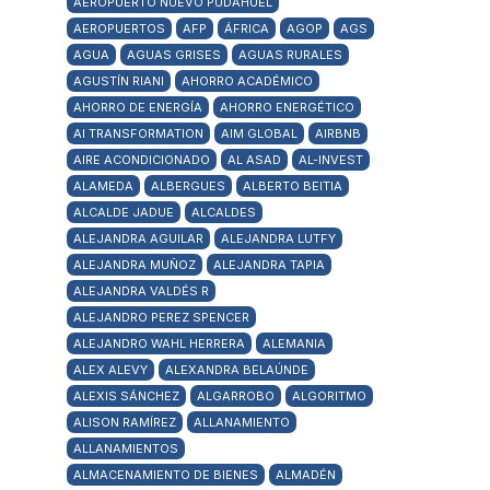
AEROPUERTO NUEVO PUDAHUEL
AEROPUERTOS
AFP
ÁFRICA
AGOP
AGS
AGUA
AGUAS GRISES
AGUAS RURALES
AGUSTÍN RIANI
AHORRO ACADÉMICO
AHORRO DE ENERGÍA
AHORRO ENERGÉTICO
AI TRANSFORMATION
AIM GLOBAL
AIRBNB
AIRE ACONDICIONADO
AL ASAD
AL-INVEST
ALAMEDA
ALBERGUES
ALBERTO BEITIA
ALCALDE JADUE
ALCALDES
ALEJANDRA AGUILAR
ALEJANDRA LUTFY
ALEJANDRA MUÑOZ
ALEJANDRA TAPIA
ALEJANDRA VALDÉS R
ALEJANDRO PEREZ SPENCER
ALEJANDRO WAHL HERRERA
ALEMANIA
ALEX ALEVY
ALEXANDRA BELAÚNDE
ALEXIS SÁNCHEZ
ALGARROBO
ALGORITMO
ALISON RAMÍREZ
ALLANAMIENTO
ALLANAMIENTOS
ALMACENAMIENTO DE BIENES
ALMADÉN