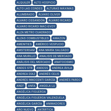
ALQUILER
ALTO HOSPICIO
ALTO LAS CONDES
ALTURAS MÁXIMAS
ALUMBRADO
ÁLVARO OLIVER
ÁLVARO OSSANDÓN
ÁLVARO RICARDI
ALVARO RICARDI MAC-EVOY
ALZA METRO CUADRADO
ALZAS COMBUSTIBLES
AMAZON
AMENITIES
AMÉRICO VESPUCIO
AMSTERDAM
ANA MARÍA SALGADO
ANA MURILLO
ANALISIS DE MERCADO
ANÁLISIS DEL MERCADO
ANATOCISMO
ANDES STR
ANDESS
ANDREA ÁVILA
ANDREA DÍAZ
ANDRÉS CELIS
ANDRÉS INNOCENTI GARCÍA
ANDRÉS PARDO
ANEF
ANFA
ANGELA LU
ANGÉLICA FIGUEROA
ANGÉLICA FIGUEROA VALENZUELA
ANGÉLICA GARCÍA
ANIMADORES
AÑO NUEVO
ANTÁRTICA