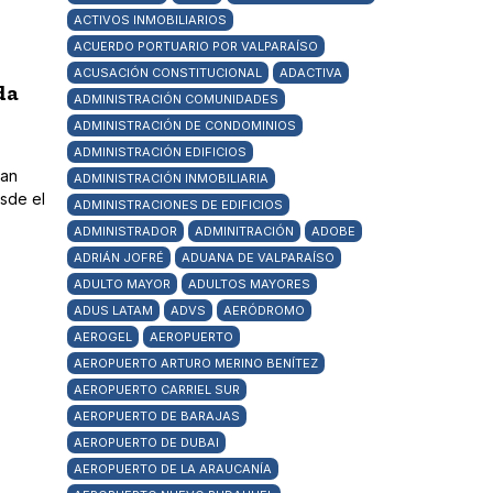
ACTIVOS INMOBILIARIOS
ACUERDO PORTUARIO POR VALPARAÍSO
ACUSACIÓN CONSTITUCIONAL
ADACTIVA
da
ADMINISTRACIÓN COMUNIDADES
ADMINISTRACIÓN DE CONDOMINIOS
ADMINISTRACIÓN EDIFICIOS
han
ADMINISTRACIÓN INMOBILIARIA
sde el
ADMINISTRACIONES DE EDIFICIOS
ADMINISTRADOR
ADMINITRACIÓN
ADOBE
ADRIÁN JOFRÉ
ADUANA DE VALPARAÍSO
ADULTO MAYOR
ADULTOS MAYORES
ADUS LATAM
ADVS
AERÓDROMO
AEROGEL
AEROPUERTO
AEROPUERTO ARTURO MERINO BENÍTEZ
AEROPUERTO CARRIEL SUR
AEROPUERTO DE BARAJAS
AEROPUERTO DE DUBAI
AEROPUERTO DE LA ARAUCANÍA