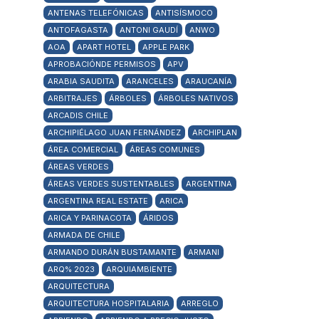
ANTENAS TELEFÓNICAS
ANTISÍSMOCO
ANTOFAGASTA
ANTONI GAUDÍ
ANWO
AOA
APART HOTEL
APPLE PARK
APROBACIÓNDE PERMISOS
APV
ARABIA SAUDITA
ARANCELES
ARAUCANÍA
ARBITRAJES
ÁRBOLES
ÁRBOLES NATIVOS
ARCADIS CHILE
ARCHIPIÉLAGO JUAN FERNÁNDEZ
ARCHIPLAN
ÁREA COMERCIAL
ÁREAS COMUNES
ÁREAS VERDES
ÁREAS VERDES SUSTENTABLES
ARGENTINA
ARGENTINA REAL ESTATE
ARICA
ARICA Y PARINACOTA
ÁRIDOS
ARMADA DE CHILE
ARMANDO DURÁN BUSTAMANTE
ARMANI
ARQ% 2023
ARQUIAMBIENTE
ARQUITECTURA
ARQUITECTURA HOSPITALARIA
ARREGLO