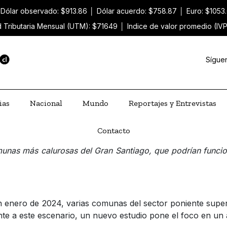
Dólar observado: $913.86
│
Dólar acuerdo: $758.87
│
Euro: $1053
 Tributaria Mensual (UTM): $71649
│
Indice de valor promedio (IV
Sígue
ias
Nacional
Mundo
Reportajes y Entrevistas
Contacto
munas más calurosas del Gran Santiago, que podrían funcio
n enero de 2024, varias comunas del sector poniente super
nte a este escenario, un nuevo estudio pone el foco en un a