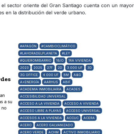
 el sector oriente del Gran Santiago cuenta con un mayor
 en la distribución del verde urbano.
#APAGÓN
#CAMBIOCLIMÁTICO
#LAHORADELPLANETA
#LEY
#QUIEROMIBARRIO
18/O
1RA VIVIENDA
2023
2025
27F
2D
3.000 UF
3D
3G OFFICE
4.000 UF
8M
A&G
rdes
A+ENERGÍA
AARHUS
ABIF
ACADEMIA INMOBILIARIA
ACADES
ran
ACCESIBILIDAD UNIVERSAL
as a su
ACCESO A LA VIVIENDA
ACCESO A VIVIENDA
a no
ACCESO LIBRE A PLAYAS
ACCESO UNIVERSAL
ACCESOS A LA VIVIENDA
ACCUC
ACERA
ACERO
ACERO GALVANIZADO
ACERO VERDE
ACHM
ACTIVO INMOBILIARIO