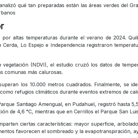
analizó qué tan preparadas están las áreas verdes del Gra
urbanos
r
 por altas temperaturas durante el verano de 2024. Quili
 Cerda, Lo Espejo e Independencia registraron temperatur
e de vegetación (NDVI), el estudio cruzó los datos de temp
 las comunas más calurosas.
2 superan los 10.000 metros cuadrados. Finalmente, se i
 como refugios climáticos durante eventos extremos de ca
 El Parque Santiago Amengual, en Pudahuel, registró hasta
ón de 4,6 °C, mientras que en Cerrillos el Parque San Luis
rten ciertas características: mayor superficie, arbolado
entos favorecen el sombreado y la evapotranspiración, ayu