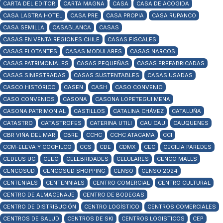
CARTA DEL EDITOR
CARTA MAGNA
CASA
CASA DE ACOGIDA
CASA LASTRA HOTEL
CASA PRE
CASA PROPIA
CASA RUPANCO
CASA SEMILLA
CASABLANCA
CASAS
CASAS EN VENTA REGIONES CHILE
CASAS FISCALES
CASAS FLOTANTES
CASAS MODULARES
CASAS NARCOS
CASAS PATRIMONIALES
CASAS PEQUEÑAS
CASAS PREFABRICADAS
CASAS SINIESTRADAS
CASAS SUSTENTABLES
CASAS USADAS
CASCO HISTÓRICO
CASEN
CASH
CASO CONVENIO
CASO CONVENIOS
CASONA
CASONA LOPETEGUI MENA
CASONA PATRIMONIAL
CASTILLOS
CATALINA CHÁVEZ
CATALUÑA
CATASTRO
CATASTROFES
CATERINA UTILI
CAU CAU
CAUQUENES
CBR VIÑA DEL MAR
CBRE
CCHC
CCHC ATACAMA
CCI
CCM-ELEVA Y COCHILCO
CCS
CDE
CDMX
CEC
CECILIA PAREDES
CEDEUS UC
CEEC
CELEBRIDADES
CELULARES
CENCO MALLS
CENCOSUD
CENCOSUD SHOPPING
CENSO
CENSO 2024
CENTENIALS
CENTENNIALS
CENTRO COMERCIAL
CENTRO CULTURAL
CENTRO DE ALMACENAJE
CENTRO DE BODEGAS
CENTRO DE DISTRIBUCIÓN
CENTRO LOGÍSTICO
CENTROS COMERCIALES
CENTROS DE SALUD
CENTROS DE SKI
CENTROS LOGISTICOS
CEP