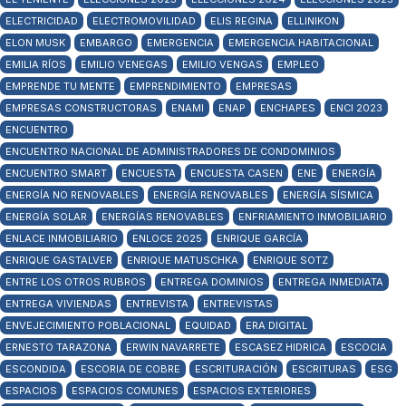
ELECTRICIDAD
ELECTROMOVILIDAD
ELIS REGINA
ELLINIKON
ELON MUSK
EMBARGO
EMERGENCIA
EMERGENCIA HABITACIONAL
EMILIA RÍOS
EMILIO VENEGAS
EMILIO VENGAS
EMPLEO
EMPRENDE TU MENTE
EMPRENDIMIENTO
EMPRESAS
EMPRESAS CONSTRUCTORAS
ENAMI
ENAP
ENCHAPES
ENCI 2023
ENCUENTRO
ENCUENTRO NACIONAL DE ADMINISTRADORES DE CONDOMINIOS
ENCUENTRO SMART
ENCUESTA
ENCUESTA CASEN
ENE
ENERGÍA
ENERGÍA NO RENOVABLES
ENERGÍA RENOVABLES
ENERGÍA SÍSMICA
ENERGÍA SOLAR
ENERGÍAS RENOVABLES
ENFRIAMIENTO INMOBILIARIO
ENLACE INMOBILIARIO
ENLOCE 2025
ENRIQUE GARCÍA
ENRIQUE GASTALVER
ENRIQUE MATUSCHKA
ENRIQUE SOTZ
ENTRE LOS OTROS RUBROS
ENTREGA DOMINIOS
ENTREGA INMEDIATA
ENTREGA VIVIENDAS
ENTREVISTA
ENTREVISTAS
ENVEJECIMIENTO POBLACIONAL
EQUIDAD
ERA DIGITAL
ERNESTO TARAZONA
ERWIN NAVARRETE
ESCASEZ HIDRICA
ESCOCIA
ESCONDIDA
ESCORIA DE COBRE
ESCRITURACIÓN
ESCRITURAS
ESG
ESPACIOS
ESPACIOS COMUNES
ESPACIOS EXTERIORES