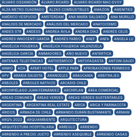
ÁLVARO OSSANDÓN
ÁLVARO RICARDI
ALVARO RICARDI MAC-EVOY
ALZA METRO CUADRADO
ALZAS COMBUSTIBLES
AMAZON
AMENITIES
AMÉRICO VESPUCIO
AMSTERDAM
ANA MARÍA SALGADO
ANA MURILLO
ANALISIS DE MERCADO
ANÁLISIS DEL MERCADO
ANATOCISMO
ANDES STR
ANDESS
ANDREA ÁVILA
ANDREA DÍAZ
ANDRÉS CELIS
ANDRÉS INNOCENTI GARCÍA
ANDRÉS PARDO
ANEF
ANFA
ANGELA LU
ANGÉLICA FIGUEROA
ANGÉLICA FIGUEROA VALENZUELA
ANGÉLICA GARCÍA
ANIMADORES
AÑO NUEVO
ANTÁRTICA
ANTENAS TELEFÓNICAS
ANTISÍSMOCO
ANTOFAGASTA
ANTONI GAUDÍ
ANWO
AOA
APART HOTEL
APPLE PARK
APROBACIÓNDE PERMISOS
APV
ARABIA SAUDITA
ARANCELES
ARAUCANÍA
ARBITRAJES
ÁRBOLES
ÁRBOLES NATIVOS
ARCADIS CHILE
ARCHIPIÉLAGO JUAN FERNÁNDEZ
ARCHIPLAN
ÁREA COMERCIAL
ÁREAS COMUNES
ÁREAS VERDES
ÁREAS VERDES SUSTENTABLES
ARGENTINA
ARGENTINA REAL ESTATE
ARICA
ARICA Y PARINACOTA
ÁRIDOS
ARMADA DE CHILE
ARMANDO DURÁN BUSTAMANTE
ARMANI
ARQ% 2023
ARQUIAMBIENTE
ARQUITECTURA
ARQUITECTURA HOSPITALARIA
ARREGLO
ARRIENDO
ARRIENDO A PRECIO JUSTO
ARRIENDO ASEQUIBLE
ARRIENDO CASAS