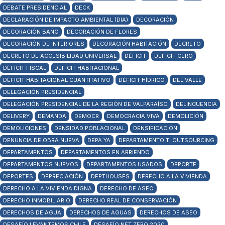
DEBATE PRESIDENCIAL
DECK
DECLARACIÓN DE IMPACTO AMBIENTAL (DIA)
DECORACIÓN
DECORACIÓN BAÑO
DECORACIÓN DE FLORES
DECORACIÓN DE INTERIORES
DECORACIÓN HABITACIÓN
DECRETO
DECRETO DE ACCESIBILIDAD UNIVERSAL
DÉFICIT
DÉFICIT CERO
DÉFICIT FISCAL
DÉFICIT HABITACIONAL
DÉFICIT HABITACIONAL CUANTITATIVO
DÉFICIT HÍDRICO
DEL VALLE
DELEGACIÓN PRESIDENCIAL
DELEGACIÓN PRESIDENCIAL DE LA REGIÓN DE VALPARAÍSO
DELINCUENCIA
DELIVERY
DEMANDA
DEMOCR
DEMOCRACIA VIVA
DEMOLICIÓN
DEMOLICIONES
DENSIDAD POBLACIONAL
DENSIFICACIÓN
DENUNCIA DE OBRA NUEVA
DEPA YA
DEPARTAMENTO TI OUTSOURCING
DEPARTAMENTOS
DEPARTAMENTOS EN ARRIENDO
DEPARTAMENTOS NUEVOS
DEPARTAMENTOS USADOS
DEPORTE
DEPORTES
DEPRECIACIÓN
DEPTHOUSES
DERECHO A LA VIVIENDA
DERECHO A LA VIVIENDA DIGNA
DERECHO DE ASEO
DERECHO INMOBILIARIO
DERECHO REAL DE CONSERVACIÓN
DERECHOS DE AGUA
DERECHOS DE AGUAS
DERECHOS DE ASEO
DESAFÍO LEVANTEMOS CHILE
DESAFÍO NET ZERO 2030