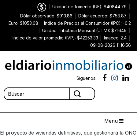
│
Unidad de fomento (UF): $40844.79
│
Dólar observado: $913.86
│
Dólar acuerdo: $758.87
│
Euro: $1053.08
│
Indice de Precios al Consumidor (IPC): -0.2
│
Unidad Tributaria Mensual (UTM): $71649
│
Indice de valor promedio (IVP): $42253.33
│
Imacec: 2.4
│
09-08-2026 11:16:56
Síguenos:
Menu
El proyecto de viviendas definitivas, que gestionará la ONG