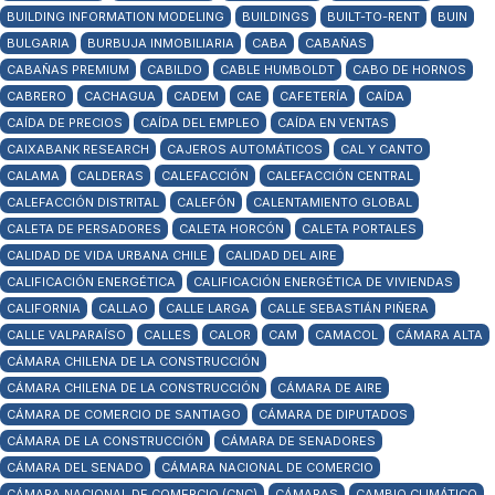
BUILDING INFORMATION MODELING
BUILDINGS
BUILT-TO-RENT
BUIN
BULGARIA
BURBUJA INMOBILIARIA
CABA
CABAÑAS
CABAÑAS PREMIUM
CABILDO
CABLE HUMBOLDT
CABO DE HORNOS
CABRERO
CACHAGUA
CADEM
CAE
CAFETERÍA
CAÍDA
CAÍDA DE PRECIOS
CAÍDA DEL EMPLEO
CAÍDA EN VENTAS
CAIXABANK RESEARCH
CAJEROS AUTOMÁTICOS
CAL Y CANTO
CALAMA
CALDERAS
CALEFACCIÓN
CALEFACCIÓN CENTRAL
CALEFACCIÓN DISTRITAL
CALEFÓN
CALENTAMIENTO GLOBAL
CALETA DE PERSADORES
CALETA HORCÓN
CALETA PORTALES
CALIDAD DE VIDA URBANA CHILE
CALIDAD DEL AIRE
CALIFICACIÓN ENERGÉTICA
CALIFICACIÓN ENERGÉTICA DE VIVIENDAS
CALIFORNIA
CALLAO
CALLE LARGA
CALLE SEBASTIÁN PIÑERA
CALLE VALPARAÍSO
CALLES
CALOR
CAM
CAMACOL
CÁMARA ALTA
CÁMARA CHILENA DE LA CONSTRUCCIÓN
CÁMARA CHILENA DE LA CONSTRUCCIÓN
CÁMARA DE AIRE
CÁMARA DE COMERCIO DE SANTIAGO
CÁMARA DE DIPUTADOS
CÁMARA DE LA CONSTRUCCIÓN
CÁMARA DE SENADORES
CÁMARA DEL SENADO
CÁMARA NACIONAL DE COMERCIO
CÁMARA NACIONAL DE COMERCIO (CNC)
CÁMARAS
CAMBIO CLIMÁTICO