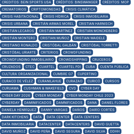
CREDITOS: BEIN SPORTS USA
CRÉDITOS: BINSWANGER
CRÉDITOS: MOP
CREMATORIOS
CRIPTOMONEDAS
CRISIS CLIMÁTICA
CRISIS HABITACIONAL
CRISIS HÍDRICA
CRISIS INMOBILIARIA
CRISIS URBANA
CRISTIÁN ARMAS MOREL
CRISTIAN HARNISCH
CRISTIÁN LECAROS
CRISTIÁN MARTÍNEZ
CRISTIÁN MONCKEBERG
CRISTIÁN MONTERO
CRISTIAN MUÑOZ
CRISTIAN WAIDELE
CRISTIANO RONALDO
CRISTÓBAL GALBÁN
CRISTÓBAL TORRETTI
CRISTÓBAL URIARTE
CRITERIOS
CROWDFUNDING
CROWDFUNDING INMOBILIARIO
CROWDSHIPPING
CRUCEROS
CRUZADOS
CTEC
CUARTEL
CUARTEL PDI
CUBA
CUENTA PÚBLICA
CULTURA ORGANIZACIONAL
CUMBRE G7
CUPERTINO
CURACO DE VÉLEZ
CURANILAHUE
CURAZAO
CURICÓ
CURSOS
CURUAMA
CUSHMAN & WAKEFIELD
CVD
CYBER DAY
CYBER DAY 2026
CYBER MONDAY
CYBER MONDAY CHILE 2023
CYBERDAY
DAMINIFICADOS
DAMNIFICADOS
DANA
DANIEL FLORES
DANIELA HENRÍQUEZ
DANNY VARGAS
DAÑOS
DARÍO CORTÉS
DARK KITCHENS
DATA
DATA CENTER
DATA CENTERS
DATA INMOBILIARIA
DATACENTER
DATACENTERS
DAVID GUETTA
DAVID MUÑOZ
DAVID PEÑA
DAVID SEGURA
DAVID SILVA
DDHH