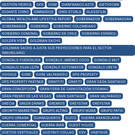
GESTIÓN HÍDRICA
GFK
GGM
GIANFRANCO ASTE
GIETHOORN
GIGANTE CHINO
GIMNASIOS
GINO STURLA
GLASSFILM
GLOBAL WEALTH AND LIFESTYLE REPORT
GOBERNADOR
GOBERNADORA
GOBERNANZA
GOBIERNO
GOBIERNO COLOMBIANO
GOBIERNO COMUNAL
GOBIERNO DE CHILE
GOBIERNO ESPAÑOL
GOLDEN VISA
GOLDMAN SACHS
GOLDMAN SACHS AJUSTA SUS PROYECCIONES PARA EL SECTOR
INMOBILIARIO
GONZALO FUENZALIDA
GONZALO JIMÉNEZ COCQ
GONZALO MUT
GONZALO SILVA LEÓN
GONZALO SOTOMAYOR
GONZALO URETA
GOOGLE
GORE
GORE VALPARAÍSO
GPS PROPERTY
GPS PROPERTY PARTNER
GRAFFITI
GRAFITI
GRAN CASA SANTIAGO
GRAN CONCEPCIÓN
GRAN FERIA DE CAPACITACIÓN SODIMAC
GRAN PREMIO DE LAS VEGAS
GRAN SANTIAGO
GRAN VALPARAÍSO
GRECIA
GREEN DRINKS
GREMIOS
GREYSTAR
GREYSTAR
GROWTH MARKETING
GRUPO ALTING
GRUPO NUMA
GRUPO PATIO
GRUPO URBANA
GUANAQUEROS
GUCCI
GUERRA ARANCELARIA
GUERRA COMERCIAL
GUERRA IRÁN
GUEST HOUSE
GÜETOS VERTICALES
GUSTAVO COLLAO
H2V
HABITAGE