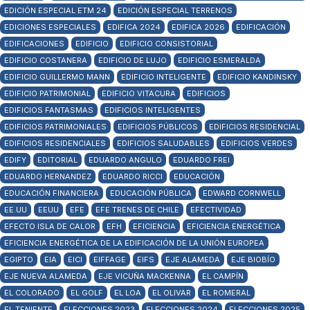
EDICIÓN ESPECIAL ETM 24
EDICIÓN ESPECIAL TERRENOS
EDICIONES ESPECIALES
EDIFICA 2024
EDIFICA 2026
EDIFICACIÓN
EDIFICACIONES
EDIFICIO
EDIFICIO CONSISTORIAL
EDIFICIO COSTANERA
EDIFICIO DE LUJO
EDIFICIO ESMERALDA
EDIFICIO GUILLERMO MANN
EDIFICIO INTELIGENTE
EDIFICIO KANDINSKY
EDIFICIO PATRIMONIAL
EDIFICIO VITACURA
EDIFICIOS
EDIFICIOS FANTASMAS
EDIFICIOS INTELIGENTES
EDIFICIOS PATRIMONIALES
EDIFICIOS PÚBLICOS
EDIFICIOS RESIDENCIAL
EDIFICIOS RESIDENCIALES
EDIFICIOS SALUDABLES
EDIFICIOS VERDES
EDIFY
EDITORIAL
EDUARDO ANGULO
EDUARDO FREI
EDUARDO HERNANDEZ
EDUARDO RICCI
EDUCACIÓN
EDUCACIÓN FINANCIERA
EDUCACIÓN PÚBLICA
EDWARD CORNWELL
EE.UU
EEUU
EFE
EFE TRENES DE CHILE
EFECTIVIDAD
EFECTO ISLA DE CALOR
EFH
EFICIENCIA
EFICIENCIA ENERGÉTICA
EFICIENCIA ENERGÉTICA DE LA EDIFICACIÓN DE LA UNIÓN EUROPEA
EGIPTO
EIA
EICI
EIFFAGE
EIFS
EJE ALAMEDA
EJE BIOBÍO
EJE NUEVA ALAMEDA
EJE VICUÑA MACKENNA
EL CAMPÍN
EL COLORADO
EL GOLF
EL LOA
EL OLIVAR
EL ROMERAL
EL TENIENTE
ELECCIONES 2023
ELECCIONES 2024
ELECCIONES 2025