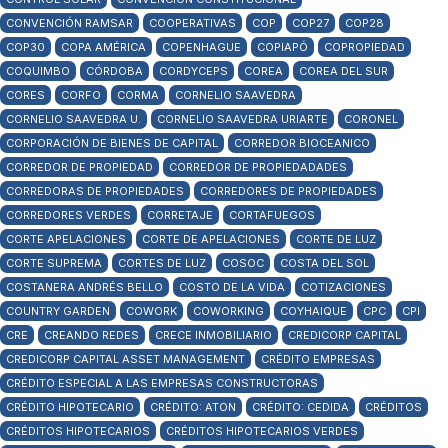
CONVENCIÓN RAMSAR
COOPERATIVAS
COP
COP27
COP28
COP30
COPA AMÉRICA
COPENHAGUE
COPIAPÓ
COPROPIEDAD
COQUIMBO
CÓRDOBA
CORDYCEPS
COREA
COREA DEL SUR
CORES
CORFO
CORMA
CORNELIO SAAVEDRA
CORNELIO SAAVEDRA U.
CORNELIO SAAVEDRA URIARTE
CORONEL
CORPORACIÓN DE BIENES DE CAPITAL
CORREDOR BIOCEANICO
CORREDOR DE PROPIEDAD
CORREDOR DE PROPIEDADADES
CORREDORAS DE PROPIEDADES
CORREDORES DE PROPIEDADES
CORREDORES VERDES
CORRETAJE
CORTAFUEGOS
CORTE APELACIONES
CORTE DE APELACIONES
CORTE DE LUZ
CORTE SUPREMA
CORTES DE LUZ
COSOC
COSTA DEL SOL
COSTANERA ANDRÉS BELLO
COSTO DE LA VIDA
COTIZACIONES
COUNTRY GARDEN
COWORK
COWORKING
COYHAIQUE
CPC
CPI
CRE
CREANDO REDES
CRECE INMOBILIARIO
CREDICORP CAPITAL
CREDICORP CAPITAL ASSET MANAGEMENT
CRÉDITO EMPRESAS
CRÉDITO ESPECIAL A LAS EMPRESAS CONSTRUCTORAS
CRÉDITO HIPOTECARIO
CRÉDITO: ATON
CRÉDITO: CEDIDA
CRÉDITOS
CRÉDITOS HIPOTECARIOS
CRÉDITOS HIPOTECARIOS VERDES