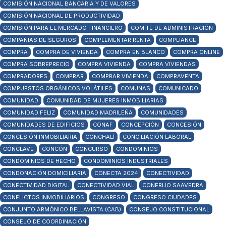
COMISIÓN NACIONAL BANCARIA Y DE VALORES
COMISIÓN NACIONAL DE PRODUCTIVIDAD
COMISIÓN PARA EL MERCADO FINANCIERO
COMITÉ DE ADMINISTRACIÓN
COMPAÑIAS DE SEGUROS
COMPLEMENTAR RENTA
COMPLIANCE
COMPRA
COMPRA DE VIVIENDA
COMPRA EN BLANCO
COMPRA ONLINE
COMPRA SOBREPRECIO
COMPRA VIVIENDA
COMPRA VIVIENDAS
COMPRADORES
COMPRAR
COMPRAR VIVIENDA
COMPRAVENTA
COMPUESTOS ORGÁNICOS VOLÁTILES
COMUNAS
COMUNICADO
COMUNIDAD
COMUNIDAD DE MUJERES INMOBILIARIAS
COMUNIDAD FELIZ
COMUNIDAD MADRILEÑA
COMUNIDADES
COMUNIDADES DE EDIFICIOS
CONAF
CONCEPCIÓN
CONCESIÓN
CONCESIÓN INMOBILIARIA
CONCHALÍ
CONCILIACIÓN LABORAL
CÓNCLAVE
CONCÓN
CONCURSO
CONDOMINIOS
CONDOMINIOS DE HECHO
CONDOMINIOS INDUSTRIALES
CONDONACIÓN DOMICILIARIA
CONECTA 2024
CONECTIVIDAD
CONECTIVIDAD DIGITAL
CONECTIVIDAD VIAL
CONERLIO SAAVEDRA
CONFLICTOS INMOBILIARIOS
CONGRESO
CONGRESO CIUDADES
CONJUNTO ARMÓNICO BELLAVISTA (CAB)
CONSEJO CONSTITUCIONAL
CONSEJO DE COORDINACIÓN