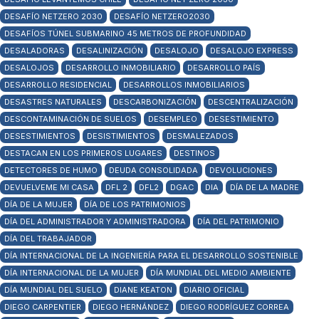
DESAFÍO NETZERO 2030
DESAFÍO NETZERO2030
DESAFÍOS TÚNEL SUBMARINO 45 METROS DE PROFUNDIDAD
DESALADORAS
DESALINIZACIÓN
DESALOJO
DESALOJO EXPRESS
DESALOJOS
DESARROLLO INMOBILIARIO
DESARROLLO PAÍS
DESARROLLO RESIDENCIAL
DESARROLLOS INMOBILIARIOS
DESASTRES NATURALES
DESCARBONIZACIÓN
DESCENTRALIZACIÓN
DESCONTAMINACIÓN DE SUELOS
DESEMPLEO
DESESTIMIENTO
DESESTIMIENTOS
DESISTIMIENTOS
DESMALEZADOS
DESTACAN EN LOS PRIMEROS LUGARES
DESTINOS
DETECTORES DE HUMO
DEUDA CONSOLIDADA
DEVOLUCIONES
DEVUELVEME MI CASA
DFL 2
DFL2
DGAC
DIA
DÍA DE LA MADRE
DÍA DE LA MUJER
DÍA DE LOS PATRIMONIOS
DÍA DEL ADMINISTRADOR Y ADMINISTRADORA
DÍA DEL PATRIMONIO
DÍA DEL TRABAJADOR
DÍA INTERNACIONAL DE LA INGENIERÍA PARA EL DESARROLLO SOSTENIBLE
DÍA INTERNACIONAL DE LA MUJER
DÍA MUNDIAL DEL MEDIO AMBIENTE
DÍA MUNDIAL DEL SUELO
DIANE KEATON
DIARIO OFICIAL
DIEGO CARPENTIER
DIEGO HERNÁNDEZ
DIEGO RODRÍGUEZ CORREA