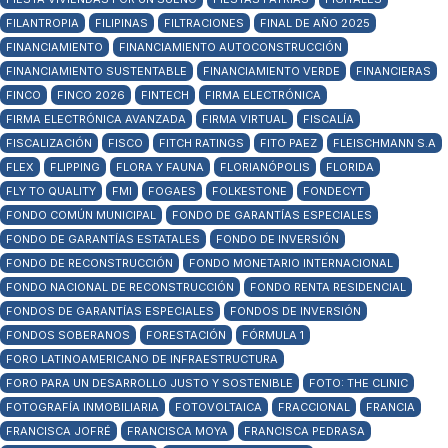
FILANTROPIA
FILIPINAS
FILTRACIONES
FINAL DE AÑO 2025
FINANCIAMIENTO
FINANCIAMIENTO AUTOCONSTRUCCIÓN
FINANCIAMIENTO SUSTENTABLE
FINANCIAMIENTO VERDE
FINANCIERAS
FINCO
FINCO 2026
FINTECH
FIRMA ELECTRÓNICA
FIRMA ELECTRÓNICA AVANZADA
FIRMA VIRTUAL
FISCALÍA
FISCALIZACIÓN
FISCO
FITCH RATINGS
FITO PAEZ
FLEISCHMANN S.A
FLEX
FLIPPING
FLORA Y FAUNA
FLORIANÓPOLIS
FLORIDA
FLY TO QUALITY
FMI
FOGAES
FOLKESTONE
FONDECYT
FONDO COMÚN MUNICIPAL
FONDO DE GARANTÍAS ESPECIALES
FONDO DE GARANTÍAS ESTATALES
FONDO DE INVERSIÓN
FONDO DE RECONSTRUCCIÓN
FONDO MONETARIO INTERNACIONAL
FONDO NACIONAL DE RECONSTRUCCIÓN
FONDO RENTA RESIDENCIAL
FONDOS DE GARANTÍAS ESPECIALES
FONDOS DE INVERSIÓN
FONDOS SOBERANOS
FORESTACIÓN
FÓRMULA 1
FORO LATINOAMERICANO DE INFRAESTRUCTURA
FORO PARA UN DESARROLLO JUSTO Y SOSTENIBLE
FOTO: THE CLINIC
FOTOGRAFÍA INMOBILIARIA
FOTOVOLTAICA
FRACCIONAL
FRANCIA
FRANCISCA JOFRÉ
FRANCISCA MOYA
FRANCISCA PEDRASA