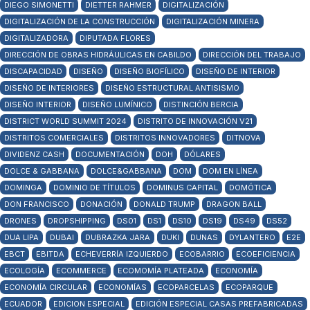
DIEGO SIMONETTI
DIETTER RAHMER
DIGITALIZACIÓN
DIGITALIZACIÓN DE LA CONSTRUCCIÓN
DIGITALIZACIÓN MINERA
DIGITALIZADORA
DIPUTADA FLORES
DIRECCIÓN DE OBRAS HIDRÁULICAS EN CABILDO
DIRECCIÓN DEL TRABAJO
DISCAPACIDAD
DISEÑO
DISEÑO BIOFÍLICO
DISEÑO DE INTERIOR
DISEÑO DE INTERIORES
DISEÑO ESTRUCTURAL ANTISISMO
DISEÑO INTERIOR
DISEÑO LUMÍNICO
DISTINCIÓN BERCIA
DISTRICT WORLD SUMMIT 2024
DISTRITO DE INNOVACIÓN V21
DISTRITOS COMERCIALES
DISTRITOS INNOVADORES
DITNOVA
DIVIDENZ CASH
DOCUMENTACIÓN
DOH
DÓLARES
DOLCE & GABBANA
DOLCE&GABBANA
DOM
DOM EN LÍNEA
DOMINGA
DOMINIO DE TÍTULOS
DOMINUS CAPITAL
DOMÓTICA
DON FRANCISCO
DONACIÓN
DONALD TRUMP
DRAGON BALL
DRONES
DROPSHIPPING
DS01
DS1
DS10
DS19
DS49
DS52
DUA LIPA
DUBAI
DUBRAZKA JARA
DUKI
DUNAS
DYLANTERO
E2E
EBCT
EBITDA
ECHEVERRÍA IZQUIERDO
ECOBARRIO
ECOEFICIENCIA
ECOLOGÍA
ECOMMERCE
ECOMOMÍA PLATEADA
ECONOMÍA
ECONOMÍA CIRCULAR
ECONOMÍAS
ECOPARCELAS
ECOPARQUE
ECUADOR
EDICION ESPECIAL
EDICIÓN ESPECIAL CASAS PREFABRICADAS