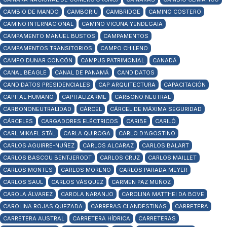
CAMBIO DE MANDO
CAMBORIÚ
CAMBRIDGE
CAMINO COSTERO
CAMINO INTERNACIONAL
CAMINO VICUÑA YENDEGAIA
CAMPAMENTO MANUEL BUSTOS
CAMPAMENTOS
CAMPAMENTOS TRANSITORIOS
CAMPO CHILENO
CAMPO DUNAR CONCÓN
CAMPUS PATRIMONIAL
CANADÁ
CANAL BEAGLE
CANAL DE PANAMÁ
CANDIDATOS
CANDIDATOS PRESIDENCIALES
CAP ARQUITECTURA
CAPACITACIÓN
CAPITAL HUMANO
CAPITALIZARME
CARBONO NEUTRAL
CARBONONEUTRALIDAD
CÁRCEL
CÁRCEL DE MÁXIMA SEGURIDAD
CÁRCELES
CARGADORES ELÉCTRICOS
CARIBE
CARILÓ
CARL MIKAEL STÅL
CARLA QUIROGA
CARLO D'AGOSTINO
CARLOS AGUIRRE-NUÑEZ
CARLOS ALCARAZ
CARLOS BALART
CARLOS BASCOU BENTJERODT
CARLOS CRUZ
CARLOS MAILLET
CARLOS MONTES
CARLOS MORENO
CARLOS PARADA MEYER
CARLOS SAUL
CARLOS VÁSQUEZ
CARMEN PAZ MUÑOZ
CAROLA ÁLVAREZ
CAROLA NARANJO
CAROLINA MATTHEI DA BOVE
CAROLINA ROJAS QUEZADA
CARRERAS CLANDESTINAS
CARRETERA
CARRETERA AUSTRAL
CARRETERA HÍDRICA
CARRETERAS