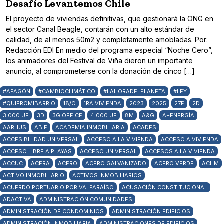
Desafío Levantemos Chile
El proyecto de viviendas definitivas, que gestionará la ONG en
el sector Canal Beagle, contarán con un alto estándar de
calidad, de al menos 50m2 y completamente amobladas. Por:
Redacción EDI En medio del programa especial “Noche Cero”,
los animadores del Festival de Viña dieron un importante
anuncio, al comprometerse con la donación de cinco […]
#APAGÓN
#CAMBIOCLIMÁTICO
#LAHORADELPLANETA
#LEY
#QUIEROMIBARRIO
18/O
1RA VIVIENDA
2023
2025
27F
2D
3.000 UF
3D
3G OFFICE
4.000 UF
8M
A&G
A+ENERGÍA
AARHUS
ABIF
ACADEMIA INMOBILIARIA
ACADES
ACCESIBILIDAD UNIVERSAL
ACCESO A LA VIVIENDA
ACCESO A VIVIENDA
ACCESO LIBRE A PLAYAS
ACCESO UNIVERSAL
ACCESOS A LA VIVIENDA
ACCUC
ACERA
ACERO
ACERO GALVANIZADO
ACERO VERDE
ACHM
ACTIVO INMOBILIARIO
ACTIVOS INMOBILIARIOS
ACUERDO PORTUARIO POR VALPARAÍSO
ACUSACIÓN CONSTITUCIONAL
ADACTIVA
ADMINISTRACIÓN COMUNIDADES
ADMINISTRACIÓN DE CONDOMINIOS
ADMINISTRACIÓN EDIFICIOS
ADMINISTRACIÓN INMOBILIARIA
ADMINISTRACIONES DE EDIFICIOS