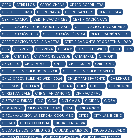
CEPO
CERRILLOS
CERRO CHENA
CERRO CORDILLERA
CERRO EL PLOMO
CERRO NAVIA
CERRO SAN LUIS
CERROS ISLA
CERTIFICACIÓN
CERTIFICACIÓN CES
CERTIFICACIÓN CVS
CERTIFICACIÓN EDIFICIO SUSTENTABLE
CERTIFICACIÓN INMOBILIARIA
CERTIFICACIÓN LEED
CERTIFICACIÓN TÉRMICA
CERTIFICACIÓN VERDE
CERTIFICACIONES DE LA MADERA
CERTIFICACIONES DE SOSTENIBILIDAD
CES
CES 2023
CES 2024
CESFAM
CÉSPED HÍBRIDO
CEUT
CEV
CGR
CHAITÉN
CHAMPIONS LEAGUE
CHAÑARAL
CHATGPT
CHICUREO
CHIGUAYANTE
CHILE
CHILE CUIDA
CHILE GBC
CHILE GREEN BUILDING COUNCIL
CHILE GREEN BUILDING WEEK
CHILE GREEN BUILDING WEEK 2026
CHILE TRANSPARENTE
CHILEHAUS
CHILENOS
CHILLÁN
CHILOÉ
CHINA
CHIP
CHOLET
CHONGQING
CHRISTIAN BALE
CHRISTIAN CANCINO
CIA NACIONAL
CIBERSEGURIDAD
CIC
CICA
CICLOVÍAS
CIGIDEN
CIGSA
CIGSA 2023
CILINDROS DE GAS
CINE
CINERARIOS
CIRCUNVALACIÓN LA SERENA-COQUIMBO
CITÉS
CITY LAB BIOBÍO
CIUDAD
CIUDAD CICLISTA
CIUDAD CREATIVA
CIUDAD DE LOS 15 MINUTOS
CIUDAD DE MÉXICO
CIUDAD DEL CABO
CIUDAD EMPRESARIAL
CIUDAD FANTASMA
CIUDAD INTELIGENTE