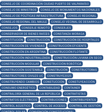
CONSEJO DE COORDINACIÓN CIUDAD PUERTO DE VALPARAÍSO
CONSEJO DE MINISTROS
CONSEJO DE MONUMENTOS NACIONALES
CONSEJO DE POLÍTICAS INFRAESTRUCTURA
CONSEJO REGIONAL
CONSEJO REGIONAL DEL MAULE
CONSEJO VECINAL DE DESARROLLO
CONSEJOS
CONSERJE REMOTO
CONSERJES
CONSERVADOR DE BIENES RAÍCES
CONSTANZA MORAGA
CONSTITUCIÓN
CONSTRUCCIÓN
CONSTRUCCIÓN DE HOSPITALES
CONSTRUCCIÓN DE VIVIENDAS
CONSTRUCCIÓN EFICIENTE
CONSTRUCCIÓN EN ARGENTINA
CONSTRUCCIÓN FLOTANTE
CONSTRUCCIÓN INDUSTRIALIZADA
CONSTRUCCIÓN LIVIANA EN SECO
CONSTRUCCIÓN MODULAR
CONSTRUCCIÓN ROBÓTICA
CONSTRUCCIÓN SOSTENIBLE
CONSTRUCIÓN
CONSTRUCTORAS
CONSTRUCTORES CIVILES UC
CONSTRUYE2025
CONSTRUYENDO CAMBIOS
CONSTUCCIÓN
CONSTUYEACCIÓN
CONSUMO ENERGÉTICO
CONTABILIDAD
CONTAINER
CONTRALORÍA GENERAL DE LA REPÚBLICA
CONTRATISTAS
CONTRATOS ELÉCTRICOS
CONTRIBUCIONES
CONTRIBUYENTES
CONTROL ACÚSTICO
CONTROL DE ACCESO
CONTROL DE GESTIÓN
CONTROL SOLAR
CONVENCIÓN CONSTITUCIONAL