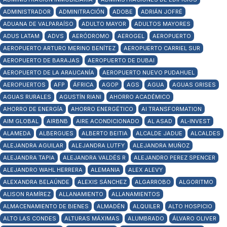
ADMINISTRADOR
ADMINITRACIÓN
ADOBE
ADRIÁN JOFRÉ
ADUANA DE VALPARAÍSO
ADULTO MAYOR
ADULTOS MAYORES
ADUS LATAM
ADVS
AERÓDROMO
AEROGEL
AEROPUERTO
AEROPUERTO ARTURO MERINO BENÍTEZ
AEROPUERTO CARRIEL SUR
AEROPUERTO DE BARAJAS
AEROPUERTO DE DUBAI
AEROPUERTO DE LA ARAUCANÍA
AEROPUERTO NUEVO PUDAHUEL
AEROPUERTOS
AFP
ÁFRICA
AGOP
AGS
AGUA
AGUAS GRISES
AGUAS RURALES
AGUSTÍN RIANI
AHORRO ACADÉMICO
AHORRO DE ENERGÍA
AHORRO ENERGÉTICO
AI TRANSFORMATION
AIM GLOBAL
AIRBNB
AIRE ACONDICIONADO
AL ASAD
AL-INVEST
ALAMEDA
ALBERGUES
ALBERTO BEITIA
ALCALDE JADUE
ALCALDES
ALEJANDRA AGUILAR
ALEJANDRA LUTFY
ALEJANDRA MUÑOZ
ALEJANDRA TAPIA
ALEJANDRA VALDÉS R
ALEJANDRO PEREZ SPENCER
ALEJANDRO WAHL HERRERA
ALEMANIA
ALEX ALEVY
ALEXANDRA BELAÚNDE
ALEXIS SÁNCHEZ
ALGARROBO
ALGORITMO
ALISON RAMÍREZ
ALLANAMIENTO
ALLANAMIENTOS
ALMACENAMIENTO DE BIENES
ALMADÉN
ALQUILER
ALTO HOSPICIO
ALTO LAS CONDES
ALTURAS MÁXIMAS
ALUMBRADO
ÁLVARO OLIVER