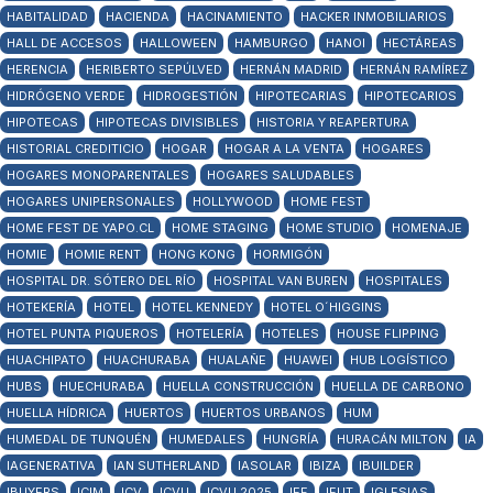
HABITALIDAD
HACIENDA
HACINAMIENTO
HACKER INMOBILIARIOS
HALL DE ACCESOS
HALLOWEEN
HAMBURGO
HANOI
HECTÁREAS
HERENCIA
HERIBERTO SEPÚLVED
HERNÁN MADRID
HERNÁN RAMÍREZ
HIDRÓGENO VERDE
HIDROGESTIÓN
HIPOTECARIAS
HIPOTECARIOS
HIPOTECAS
HIPOTECAS DIVISIBLES
HISTORIA Y REAPERTURA
HISTORIAL CREDITICIO
HOGAR
HOGAR A LA VENTA
HOGARES
HOGARES MONOPARENTALES
HOGARES SALUDABLES
HOGARES UNIPERSONALES
HOLLYWOOD
HOME FEST
HOME FEST DE YAPO.CL
HOME STAGING
HOME STUDIO
HOMENAJE
HOMIE
HOMIE RENT
HONG KONG
HORMIGÓN
HOSPITAL DR. SÓTERO DEL RÍO
HOSPITAL VAN BUREN
HOSPITALES
HOTEKERÍA
HOTEL
HOTEL KENNEDY
HOTEL O´HIGGINS
HOTEL PUNTA PIQUEROS
HOTELERÍA
HOTELES
HOUSE FLIPPING
HUACHIPATO
HUACHURABA
HUALAÑE
HUAWEI
HUB LOGÍSTICO
HUBS
HUECHURABA
HUELLA CONSTRUCCIÓN
HUELLA DE CARBONO
HUELLA HÍDRICA
HUERTOS
HUERTOS URBANOS
HUM
HUMEDAL DE TUNQUÉN
HUMEDALES
HUNGRÍA
HURACÁN MILTON
IA
IAGENERATIVA
IAN SUTHERLAND
IASOLAR
IBIZA
IBUILDER
IBUYERS
ICIM
ICV
ICVU
ICVU 2025
IEF
IEUT
IGLESIAS