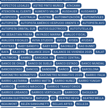
ASPECTOS LEGALES
ASTRID PINTO MUÑOZ
ATACAMA
ATENCIÓN AL CLIENTE
AUMENTO VALOR
AUSDAUER
AUSDAWER
AUSPICIOS
AUSTRALIA
AUSTRIA
AUTOMATIZACIÓN
AUTOMÓVILES
AUTOPISTA
AUTOPISTA AMÉRICO VESPUCIO ORIENTE II
AUTOPISTA AVO
AUTOPISTA ORBITAL SUR
AUTOS ELECTRICOS
AUTOTUTELAJE
AV. SEBASTIÁN PIÑERA
AV.PASEO MARINA
AVALÚO FISCAL
AVALÚOS FISCALES
AVIVA STUDIOS
AVO II
AYSÉN
AYUDAS
AZOTEAS
BABY BANDITO
BABY BOX
BACHELET
BAD BUNNY
BAFA
BAJO PIE
BALANCE 2024
BALANCE DE VIVIENDA 2025
BALAT
BALTIMORE
BAMBÚ
BANCADA. RN
BANCO CENTRAL
BANCO DE CHILE
BANCO DE SUELO
BANCO ESTADO
BANCO MUNDIAL
BANCOESTADO
BANCOS
BANDERA
BAÑOS
BAR
BARCELONA
BARÓMETRO NORMATIVO
BARÓMETRO NORMATIVO 2026
BARRIO ITALIA
BARRIO LASTARRIA
BARRIO MATTA
BARRIO NUÑEZ
BARRIO YUNGAY
BARRIOS
BARRIOS MÁGICOS
BARRIOS TRANSITORIOS
BARRIOS URBANOS
BARRIOS VERTICALES
BARROCO
BASILEA III
BASURA ELECTRÓNICA
BATUCO
BC
BEATRIZ HEVIA
BEATRIZ MELLA
BEAUMONT
BELÉN SANGUINETTI
BELLAS ARTES
BELLEZA