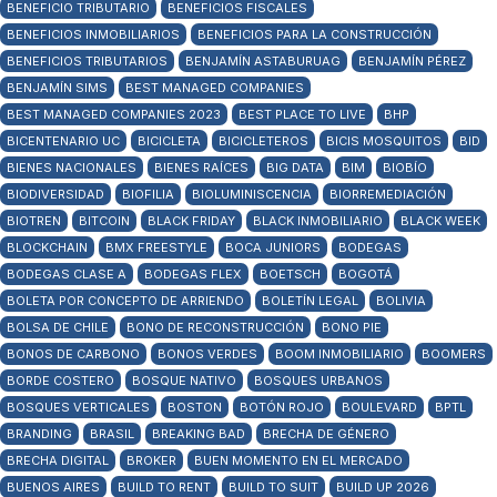
BENEFICIO TRIBUTARIO
BENEFICIOS FISCALES
BENEFICIOS INMOBILIARIOS
BENEFICIOS PARA LA CONSTRUCCIÓN
BENEFICIOS TRIBUTARIOS
BENJAMÍN ASTABURUAG
BENJAMÍN PÉREZ
BENJAMÍN SIMS
BEST MANAGED COMPANIES
BEST MANAGED COMPANIES 2023
BEST PLACE TO LIVE
BHP
BICENTENARIO UC
BICICLETA
BICICLETEROS
BICIS MOSQUITOS
BID
BIENES NACIONALES
BIENES RAÍCES
BIG DATA
BIM
BIOBÍO
BIODIVERSIDAD
BIOFILIA
BIOLUMINISCENCIA
BIORREMEDIACIÓN
BIOTREN
BITCOIN
BLACK FRIDAY
BLACK INMOBILIARIO
BLACK WEEK
BLOCKCHAIN
BMX FREESTYLE
BOCA JUNIORS
BODEGAS
BODEGAS CLASE A
BODEGAS FLEX
BOETSCH
BOGOTÁ
BOLETA POR CONCEPTO DE ARRIENDO
BOLETÍN LEGAL
BOLIVIA
BOLSA DE CHILE
BONO DE RECONSTRUCCIÓN
BONO PIE
BONOS DE CARBONO
BONOS VERDES
BOOM INMOBILIARIO
BOOMERS
BORDE COSTERO
BOSQUE NATIVO
BOSQUES URBANOS
BOSQUES VERTICALES
BOSTON
BOTÓN ROJO
BOULEVARD
BPTL
BRANDING
BRASIL
BREAKING BAD
BRECHA DE GÉNERO
BRECHA DIGITAL
BROKER
BUEN MOMENTO EN EL MERCADO
BUENOS AIRES
BUILD TO RENT
BUILD TO SUIT
BUILD UP 2026