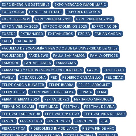
EXPO ENERGÍA SOSTENIBLE
EXPO MERCADO INMOBILIARIO
EXPO OSAKA
EXPO REAL ESTATE
EXPO RENTA CORTA
EXPO TERRENOS
EXPO VIVIENDA 2023
EXPO VIVIENDA 2024
EXPO VIVIENDA 2025
EXPOCONDOMINIOS 2025
EXPROPIACIÓN
EXSEDE
EXTRANJERO
EXTRANJEROS
EZEIZA
FABIÁN GARCÍA
FACH
FACHADAS
FACULTAD DE ECONOMÍA Y NEGOCIOS DE LA UNIVERSIDAD DE CHILE
FACULTADES
FAKE NEWS
FALLA SAN RAMÓN
FAMILY OFFICES
FAMOSOS
FANTASILANDIA
FARMACIAS
FARMACIAS Y CENTRO MÉDICOS Y/O DENTALES
FAROS
FAST TRACK
FAVELA
FC BARCELONA
FED
FEDERICO CASANELLO
FELICIDAD
FELIPE GARCÍA BUNSTER
FELIPE IBARRA
FELIPE LARROULET
FELIPE LÓPEZ
FELIPE PAVEZ TORREALBA
FEPASA
FERIA
FERIA INTERMAT 2024
FERIAS LIBRES
FERNANDO MANDIOLA
FERNANDO SOLARI
FERTILIDAD
FESTIVAL
FESTIVAL DE VIÑA
FESTIVAL LADERA SUR
FESTIVAL OH! STGO
FESTIVAL VIÑA DEL MAR
FEVENT
FEVENT (MP)
FEVENT 2023
FEVENT 203
FIBE
FIBRA OPTICA
FIDEICOMISO INMOBILIARIO
FIESTA FIN DE AÑO
FIESTA VIVIENDAS POR UN SUEÑO
FIESTAS PATRIAS
FIGITALES