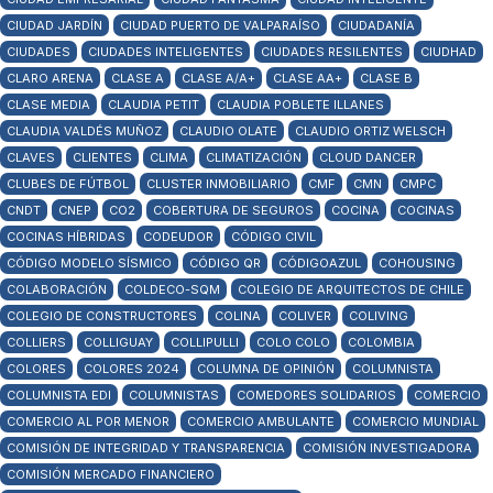
CIUDAD JARDÍN
CIUDAD PUERTO DE VALPARAÍSO
CIUDADANÍA
CIUDADES
CIUDADES INTELIGENTES
CIUDADES RESILENTES
CIUDHAD
CLARO ARENA
CLASE A
CLASE A/A+
CLASE AA+
CLASE B
CLASE MEDIA
CLAUDIA PETIT
CLAUDIA POBLETE ILLANES
CLAUDIA VALDÉS MUÑOZ
CLAUDIO OLATE
CLAUDIO ORTIZ WELSCH
CLAVES
CLIENTES
CLIMA
CLIMATIZACIÓN
CLOUD DANCER
CLUBES DE FÚTBOL
CLUSTER INMOBILIARIO
CMF
CMN
CMPC
CNDT
CNEP
CO2
COBERTURA DE SEGUROS
COCINA
COCINAS
COCINAS HÍBRIDAS
CODEUDOR
CÓDIGO CIVIL
CÓDIGO MODELO SÍSMICO
CÓDIGO QR
CÓDIGOAZUL
COHOUSING
COLABORACIÓN
COLDECO-SQM
COLEGIO DE ARQUITECTOS DE CHILE
COLEGIO DE CONSTRUCTORES
COLINA
COLIVER
COLIVING
COLLIERS
COLLIGUAY
COLLIPULLI
COLO COLO
COLOMBIA
COLORES
COLORES 2024
COLUMNA DE OPINIÓN
COLUMNISTA
COLUMNISTA EDI
COLUMNISTAS
COMEDORES SOLIDARIOS
COMERCIO
COMERCIO AL POR MENOR
COMERCIO AMBULANTE
COMERCIO MUNDIAL
COMISIÓN DE INTEGRIDAD Y TRANSPARENCIA
COMISIÓN INVESTIGADORA
COMISIÓN MERCADO FINANCIERO