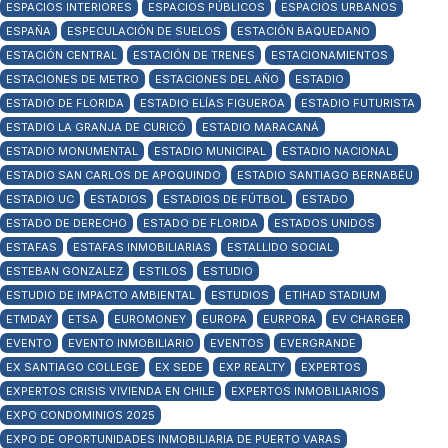
ESPACIOS INTERIORES
ESPACIOS PÚBLICOS
ESPACIOS URBANOS
ESPAÑA
ESPECULACIÓN DE SUELOS
ESTACIÓN BAQUEDANO
ESTACIÓN CENTRAL
ESTACIÓN DE TRENES
ESTACIONAMIENTOS
ESTACIONES DE METRO
ESTACIONES DEL AÑO
ESTADIO
ESTADIO DE FLORIDA
ESTADIO ELÍAS FIGUEROA
ESTADIO FUTURISTA
ESTADIO LA GRANJA DE CURICÓ
ESTADIO MARACANÁ
ESTADIO MONUMENTAL
ESTADIO MUNICIPAL
ESTADIO NACIONAL
ESTADIO SAN CARLOS DE APOQUINDO
ESTADIO SANTIAGO BERNABÉU
ESTADIO UC
ESTADIOS
ESTADIOS DE FÚTBOL
ESTADO
ESTADO DE DERECHO
ESTADO DE FLORIDA
ESTADOS UNIDOS
ESTAFAS
ESTAFAS INMOBILIARIAS
ESTALLIDO SOCIAL
ESTEBAN GONZALEZ
ESTILOS
ESTUDIO
ESTUDIO DE IMPACTO AMBIENTAL
ESTUDIOS
ETIHAD STADIUM
ETMDAY
ETSA
EUROMONEY
EUROPA
EURPORA
EV CHARGER
EVENTO
EVENTO INMOBILIARIO
EVENTOS
EVERGRANDE
EX SANTIAGO COLLEGE
EX SEDE
EXP REALTY
EXPERTOS
EXPERTOS CRISIS VIVIENDA EN CHILE
EXPERTOS INMOBILIARIOS
EXPO CONDOMINIOS 2025
EXPO DE OPORTUNIDADES INMOBILIARIA DE PUERTO VARAS