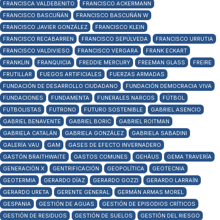
FRANCISCA VALDEBENITO
FRANCISCO ACKERMANN
FRANCISCO BASCUÑÁN
FRANCISCO BASCUÑÁN W
FRANCISCO JAVIER GONZÁLEZ
FRANCISCO KLEIN
FRANCISCO RECABARREN
FRANCISCO SEPÚLVEDA
FRANCISCO URRUTIA
FRANCISCO VALDIVIESO
FRANCISCO VERGARA
FRANK ECKART
FRANKLIN
FRANQUICIA
FREDDIE MERCURY
FREEMAN GLASS
FREIRE
FRUTILLAR
FUEGOS ARTIFICIALES
FUERZAS ARMADAS
FUNDACIÓN DE DESARROLLO CIUDADANO
FUNDACIÓN DEMOCRACIA VIVA
FUNDACIONES
FUNDAMENTA
FUNERALES NARCOS
FÚTBOL
FUTBOLISTAS
FUTRONO
FUTURO SOSTENIBLE
GABRIEL ASENCIO
GABRIEL BENAVENTE
GABRIEL BORIC
GABRIEL ROITMAN
GABRIELA CATALÁN
GABRIELA GONZÁLEZ
GABRIELA SABADINI
GALERÍA VAU
GAM
GASES DE EFECTO INVERNADERO
GASTÓN BRAITHWAITE
GASTOS COMUNES
GEHÄUS
GEMA TRAVERÍA
GENERACIÓN X
GENTRIFICACIÓN
GEOPOLÍTICA
GEOTECNIA
GEOTERMIA
GERARDO DÍAZ
GERARDO GOZZI
GERARDO LARRAÍN
GERARDO URETA
GERENTE GENERAL
GERMÁN ARMAS MOREL
GESPANIA
GESTIÓN DE AGUAS
GESTIÓN DE EPISODIOS CRÍTICOS
GESTIÓN DE RESIDUOS
GESTIÓN DE SUELOS
GESTIÓN DEL RIESGO