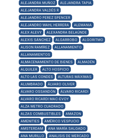
ALEJANDRA MUÑOZ
ALEJANDRA TAPIA
ALEJANDRA VALDÉS R
ALEJANDRO PEREZ SPENCER
ALEJANDRO WAHL HERRERA
ALEMANIA
ALEX ALEVY
ALEXANDRA BELAÚNDE
ALEXIS SÁNCHEZ
ALGARROBO
ALGORITMO
ALISON RAMÍREZ
ALLANAMIENTO
ALLANAMIENTOS
ALMACENAMIENTO DE BIENES
ALMADÉN
ALQUILER
ALTO HOSPICIO
ALTO LAS CONDES
ALTURAS MÁXIMAS
ALUMBRADO
ÁLVARO OLIVER
ÁLVARO OSSANDÓN
ÁLVARO RICARDI
ALVARO RICARDI MAC-EVOY
ALZA METRO CUADRADO
ALZAS COMBUSTIBLES
AMAZON
AMENITIES
AMÉRICO VESPUCIO
AMSTERDAM
ANA MARÍA SALGADO
ANA MURILLO
ANALISIS DE MERCADO