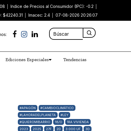
.08
│
Indice de Precios al Consumidor (IPC): -0.2
│
): $42240.31
│
Imacec: 2.4
│
07-08-2026 20:26:07
nos:
Ediciones Especiales
Tendencias
#APAGÓN
#CAMBIOCLIMÁTICO
#LAHORADELPLANETA
#LEY
#QUIEROMIBARRIO
18/O
1RA VIVIENDA
2023
2025
27F
2D
3.000 UF
3D