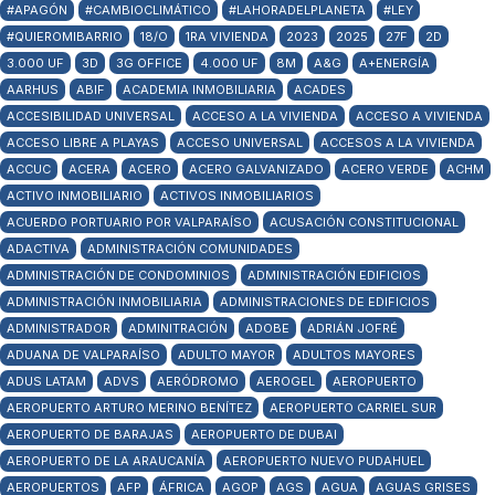
#APAGÓN
#CAMBIOCLIMÁTICO
#LAHORADELPLANETA
#LEY
#QUIEROMIBARRIO
18/O
1RA VIVIENDA
2023
2025
27F
2D
3.000 UF
3D
3G OFFICE
4.000 UF
8M
A&G
A+ENERGÍA
AARHUS
ABIF
ACADEMIA INMOBILIARIA
ACADES
ACCESIBILIDAD UNIVERSAL
ACCESO A LA VIVIENDA
ACCESO A VIVIENDA
ACCESO LIBRE A PLAYAS
ACCESO UNIVERSAL
ACCESOS A LA VIVIENDA
ACCUC
ACERA
ACERO
ACERO GALVANIZADO
ACERO VERDE
ACHM
ACTIVO INMOBILIARIO
ACTIVOS INMOBILIARIOS
ACUERDO PORTUARIO POR VALPARAÍSO
ACUSACIÓN CONSTITUCIONAL
ADACTIVA
ADMINISTRACIÓN COMUNIDADES
ADMINISTRACIÓN DE CONDOMINIOS
ADMINISTRACIÓN EDIFICIOS
ADMINISTRACIÓN INMOBILIARIA
ADMINISTRACIONES DE EDIFICIOS
ADMINISTRADOR
ADMINITRACIÓN
ADOBE
ADRIÁN JOFRÉ
ADUANA DE VALPARAÍSO
ADULTO MAYOR
ADULTOS MAYORES
ADUS LATAM
ADVS
AERÓDROMO
AEROGEL
AEROPUERTO
AEROPUERTO ARTURO MERINO BENÍTEZ
AEROPUERTO CARRIEL SUR
AEROPUERTO DE BARAJAS
AEROPUERTO DE DUBAI
AEROPUERTO DE LA ARAUCANÍA
AEROPUERTO NUEVO PUDAHUEL
AEROPUERTOS
AFP
ÁFRICA
AGOP
AGS
AGUA
AGUAS GRISES