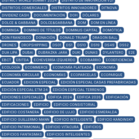
DISTRICT WORLD SUMMIT 2024
DISTRITO DE INNOVACIÓN V21
DISTRITOS COMERCIALES
DISTRITOS INNOVADORES
DITNOVA
DIVIDENZ CASH
DOCUMENTACIÓN
DOH
DÓLARES
DOLCE & GABBANA
DOLCE&GABBANA
DOM
DOM EN LÍNEA
DOMINGA
DOMINIO DE TÍTULOS
DOMINUS CAPITAL
DOMÓTICA
DON FRANCISCO
DONACIÓN
DONALD TRUMP
DRAGON BALL
DRONES
DROPSHIPPING
DS01
DS1
DS10
DS19
DS49
DS52
DUA LIPA
DUBAI
DUBRAZKA JARA
DUKI
DUNAS
DYLANTERO
E2E
EBCT
EBITDA
ECHEVERRÍA IZQUIERDO
ECOBARRIO
ECOEFICIENCIA
ECOLOGÍA
ECOMMERCE
ECOMOMÍA PLATEADA
ECONOMÍA
ECONOMÍA CIRCULAR
ECONOMÍAS
ECOPARCELAS
ECOPARQUE
ECUADOR
EDICION ESPECIAL
EDICIÓN ESPECIAL CASAS PREFABRICADAS
EDICIÓN ESPECIAL ETM 24
EDICIÓN ESPECIAL TERRENOS
EDICIONES ESPECIALES
EDIFICA 2024
EDIFICA 2026
EDIFICACIÓN
EDIFICACIONES
EDIFICIO
EDIFICIO CONSISTORIAL
EDIFICIO COSTANERA
EDIFICIO DE LUJO
EDIFICIO ESMERALDA
EDIFICIO GUILLERMO MANN
EDIFICIO INTELIGENTE
EDIFICIO KANDINSKY
EDIFICIO PATRIMONIAL
EDIFICIO VITACURA
EDIFICIOS
EDIFICIOS FANTASMAS
EDIFICIOS INTELIGENTES