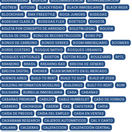
BIODIVERSIDAD
BIOFILIA
BIOLUMINISCENCIA
BIORREMEDIACIÓN
BIOTREN
BITCOIN
BLACK FRIDAY
BLACK INMOBILIARIO
BLACK WEEK
BLOCKCHAIN
BMX FREESTYLE
BOCA JUNIORS
BODEGAS
BODEGAS CLASE A
BODEGAS FLEX
BOETSCH
BOGOTÁ
BOLETA POR CONCEPTO DE ARRIENDO
BOLETÍN LEGAL
BOLIVIA
BOLSA DE CHILE
BONO DE RECONSTRUCCIÓN
BONO PIE
BONOS DE CARBONO
BONOS VERDES
BOOM INMOBILIARIO
BOOMERS
BORDE COSTERO
BOSQUE NATIVO
BOSQUES URBANOS
BOSQUES VERTICALES
BOSTON
BOTÓN ROJO
BOULEVARD
BPTL
BRANDING
BRASIL
BREAKING BAD
BRECHA DE GÉNERO
BRECHA DIGITAL
BROKER
BUEN MOMENTO EN EL MERCADO
BUENOS AIRES
BUILD TO RENT
BUILD TO SUIT
BUILD UP 2026
BUILDING INFORMATION MODELING
BUILDINGS
BUILT-TO-RENT
BUIN
BULGARIA
BURBUJA INMOBILIARIA
CABA
CABAÑAS
CABAÑAS PREMIUM
CABILDO
CABLE HUMBOLDT
CABO DE HORNOS
CABRERO
CACHAGUA
CADEM
CAE
CAFETERÍA
CAÍDA
CAÍDA DE PRECIOS
CAÍDA DEL EMPLEO
CAÍDA EN VENTAS
CAIXABANK RESEARCH
CAJEROS AUTOMÁTICOS
CAL Y CANTO
CALAMA
CALDERAS
CALEFACCIÓN
CALEFACCIÓN CENTRAL