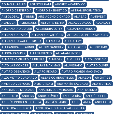
AGUAS RURALES
AGUSTÍN RIANI
AHORRO ACADÉMICO
AHORRO DE ENERGÍA
AHORRO ENERGÉTICO
AI TRANSFORMATION
AIM GLOBAL
AIRBNB
AIRE ACONDICIONADO
AL ASAD
AL-INVEST
ALAMEDA
ALBERGUES
ALBERTO BEITIA
ALCALDE JADUE
ALCALDES
ALEJANDRA AGUILAR
ALEJANDRA LUTFY
ALEJANDRA MUÑOZ
ALEJANDRA TAPIA
ALEJANDRA VALDÉS R
ALEJANDRO PEREZ SPENCER
ALEJANDRO WAHL HERRERA
ALEMANIA
ALEX ALEVY
ALEXANDRA BELAÚNDE
ALEXIS SÁNCHEZ
ALGARROBO
ALGORITMO
ALISON RAMÍREZ
ALLANAMIENTO
ALLANAMIENTOS
ALMACENAMIENTO DE BIENES
ALMADÉN
ALQUILER
ALTO HOSPICIO
ALTO LAS CONDES
ALTURAS MÁXIMAS
ALUMBRADO
ÁLVARO OLIVER
ÁLVARO OSSANDÓN
ÁLVARO RICARDI
ALVARO RICARDI MAC-EVOY
ALZA METRO CUADRADO
ALZAS COMBUSTIBLES
AMAZON
AMENITIES
AMÉRICO VESPUCIO
AMSTERDAM
ANA MARÍA SALGADO
ANA MURILLO
ANALISIS DE MERCADO
ANÁLISIS DEL MERCADO
ANATOCISMO
ANDES STR
ANDESS
ANDREA ÁVILA
ANDREA DÍAZ
ANDRÉS CELIS
ANDRÉS INNOCENTI GARCÍA
ANDRÉS PARDO
ANEF
ANFA
ANGELA LU
ANGÉLICA FIGUEROA
ANGÉLICA FIGUEROA VALENZUELA