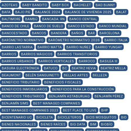
AZOTEAS
BABY BANDITO
BABY BOX
BACHELET
BAD BUNNY
BAFA
BAJO PIE
BALANCE 2024
BALANCE DE VIVIENDA 2025
BALAT
BALTIMORE
BAMBÚ
BANCADA. RN
BANCO CENTRAL
BANCO DE CHILE
BANCO DE SUELO
BANCO ESTADO
BANCO MUNDIAL
BANCOESTADO
BANCOS
BANDERA
BAÑOS
BAR
BARCELONA
BARÓMETRO NORMATIVO
BARÓMETRO NORMATIVO 2026
BARRIO ITALIA
BARRIO LASTARRIA
BARRIO MATTA
BARRIO NUÑEZ
BARRIO YUNGAY
BARRIOS
BARRIOS MÁGICOS
BARRIOS TRANSITORIOS
BARRIOS URBANOS
BARRIOS VERTICALES
BARROCO
BASILEA III
BASURA ELECTRÓNICA
BATUCO
BC
BEATRIZ HEVIA
BEATRIZ MELLA
BEAUMONT
BELÉN SANGUINETTI
BELLAS ARTES
BELLEZA
BENEFICIO TRIBUTARIO
BENEFICIOS FISCALES
BENEFICIOS INMOBILIARIOS
BENEFICIOS PARA LA CONSTRUCCIÓN
BENEFICIOS TRIBUTARIOS
BENJAMÍN ASTABURUAG
BENJAMÍN PÉREZ
BENJAMÍN SIMS
BEST MANAGED COMPANIES
BEST MANAGED COMPANIES 2023
BEST PLACE TO LIVE
BHP
BICENTENARIO UC
BICICLETA
BICICLETEROS
BICIS MOSQUITOS
BID
BIENES NACIONALES
BIENES RAÍCES
BIG DATA
BIM
BIOBÍO