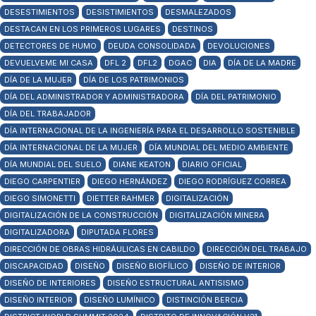
DESESTIMIENTOS
DESISTIMIENTOS
DESMALEZADOS
DESTACAN EN LOS PRIMEROS LUGARES
DESTINOS
DETECTORES DE HUMO
DEUDA CONSOLIDADA
DEVOLUCIONES
DEVUELVEME MI CASA
DFL 2
DFL2
DGAC
DIA
DÍA DE LA MADRE
DÍA DE LA MUJER
DÍA DE LOS PATRIMONIOS
DÍA DEL ADMINISTRADOR Y ADMINISTRADORA
DÍA DEL PATRIMONIO
DÍA DEL TRABAJADOR
DÍA INTERNACIONAL DE LA INGENIERÍA PARA EL DESARROLLO SOSTENIBLE
DÍA INTERNACIONAL DE LA MUJER
DÍA MUNDIAL DEL MEDIO AMBIENTE
DÍA MUNDIAL DEL SUELO
DIANE KEATON
DIARIO OFICIAL
DIEGO CARPENTIER
DIEGO HERNÁNDEZ
DIEGO RODRÍGUEZ CORREA
DIEGO SIMONETTI
DIETTER RAHMER
DIGITALIZACIÓN
DIGITALIZACIÓN DE LA CONSTRUCCIÓN
DIGITALIZACIÓN MINERA
DIGITALIZADORA
DIPUTADA FLORES
DIRECCIÓN DE OBRAS HIDRÁULICAS EN CABILDO
DIRECCIÓN DEL TRABAJO
DISCAPACIDAD
DISEÑO
DISEÑO BIOFÍLICO
DISEÑO DE INTERIOR
DISEÑO DE INTERIORES
DISEÑO ESTRUCTURAL ANTISISMO
DISEÑO INTERIOR
DISEÑO LUMÍNICO
DISTINCIÓN BERCIA