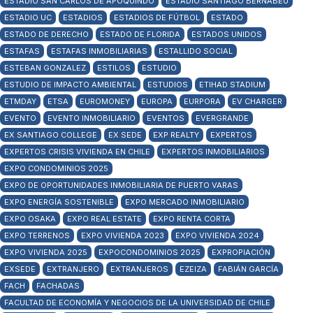
ESTADIO SAN CARLOS DE APOQUINDO
ESTADIO SANTIAGO BERNABÉU
ESTADIO UC
ESTADIOS
ESTADIOS DE FÚTBOL
ESTADO
ESTADO DE DERECHO
ESTADO DE FLORIDA
ESTADOS UNIDOS
ESTAFAS
ESTAFAS INMOBILIARIAS
ESTALLIDO SOCIAL
ESTEBAN GONZALEZ
ESTILOS
ESTUDIO
ESTUDIO DE IMPACTO AMBIENTAL
ESTUDIOS
ETIHAD STADIUM
ETMDAY
ETSA
EUROMONEY
EUROPA
EURPORA
EV CHARGER
EVENTO
EVENTO INMOBILIARIO
EVENTOS
EVERGRANDE
EX SANTIAGO COLLEGE
EX SEDE
EXP REALTY
EXPERTOS
EXPERTOS CRISIS VIVIENDA EN CHILE
EXPERTOS INMOBILIARIOS
EXPO CONDOMINIOS 2025
EXPO DE OPORTUNIDADES INMOBILIARIA DE PUERTO VARAS
EXPO ENERGÍA SOSTENIBLE
EXPO MERCADO INMOBILIARIO
EXPO OSAKA
EXPO REAL ESTATE
EXPO RENTA CORTA
EXPO TERRENOS
EXPO VIVIENDA 2023
EXPO VIVIENDA 2024
EXPO VIVIENDA 2025
EXPOCONDOMINIOS 2025
EXPROPIACIÓN
EXSEDE
EXTRANJERO
EXTRANJEROS
EZEIZA
FABIÁN GARCÍA
FACH
FACHADAS
FACULTAD DE ECONOMÍA Y NEGOCIOS DE LA UNIVERSIDAD DE CHILE