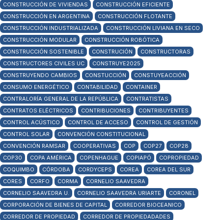
CONSTRUCCIÓN DE VIVIENDAS
CONSTRUCCIÓN EFICIENTE
CONSTRUCCIÓN EN ARGENTINA
CONSTRUCCIÓN FLOTANTE
CONSTRUCCIÓN INDUSTRIALIZADA
CONSTRUCCIÓN LIVIANA EN SECO
CONSTRUCCIÓN MODULAR
CONSTRUCCIÓN ROBÓTICA
CONSTRUCCIÓN SOSTENIBLE
CONSTRUCIÓN
CONSTRUCTORAS
CONSTRUCTORES CIVILES UC
CONSTRUYE2025
CONSTRUYENDO CAMBIOS
CONSTUCCIÓN
CONSTUYEACCIÓN
CONSUMO ENERGÉTICO
CONTABILIDAD
CONTAINER
CONTRALORÍA GENERAL DE LA REPÚBLICA
CONTRATISTAS
CONTRATOS ELÉCTRICOS
CONTRIBUCIONES
CONTRIBUYENTES
CONTROL ACÚSTICO
CONTROL DE ACCESO
CONTROL DE GESTIÓN
CONTROL SOLAR
CONVENCIÓN CONSTITUCIONAL
CONVENCIÓN RAMSAR
COOPERATIVAS
COP
COP27
COP28
COP30
COPA AMÉRICA
COPENHAGUE
COPIAPÓ
COPROPIEDAD
COQUIMBO
CÓRDOBA
CORDYCEPS
COREA
COREA DEL SUR
CORES
CORFO
CORMA
CORNELIO SAAVEDRA
CORNELIO SAAVEDRA U.
CORNELIO SAAVEDRA URIARTE
CORONEL
CORPORACIÓN DE BIENES DE CAPITAL
CORREDOR BIOCEANICO
CORREDOR DE PROPIEDAD
CORREDOR DE PROPIEDADADES