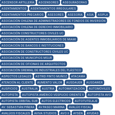
ASCENSOR ARTILLERÍA
ASCENSORES
ASEGURADORAS
ASENTAMIENTOS
ASENTAMIENTOS IRREGULARES
ASENTAMIENTOS PRECARIOS
ASESORES
ASESORIA
ASIA
ASIPLA
ASOCIACIÓN CHILENA DE ADMINISTRADORES DE FONDOS DE INVERSIÓN
ASOCIACIÓN CHILENA DE DERECHO INMOBILIARIO
ASOCIACIÓN CONSTRUCTORES CIVILES UC
ASOCIACIÓN DE AGENTES INMOBILIARIOS DE MIAMI
ASOCIACIÓN DE BANCOS E INSTITUCIONES
ASOCIACIÓN DE CONSTRUCTORES CIVILES UC
ASOCIACIÓN DE MUNICIPIOS MSUR
ASOCIACIÓN DE OFICINAS DE ARQUITECTOS
ASOCIACIÓN GREMIAL DE INDUSTRIALES DEL PLÁSTICO
ASPECTOS LEGALES
ASTRID PINTO MUÑOZ
ATACAMA
ATENCIÓN AL CLIENTE
AUMENTO VALOR
AUSDAUER
AUSDAWER
AUSPICIOS
AUSTRALIA
AUSTRIA
AUTOMATIZACIÓN
AUTOMÓVILES
AUTOPISTA
AUTOPISTA AMÉRICO VESPUCIO ORIENTE II
AUTOPISTA AVO
AUTOPISTA ORBITAL SUR
AUTOS ELECTRICOS
AUTOTUTELAJE
AV. SEBASTIÁN PIÑERA
AV.PASEO MARINA
AVALÚO FISCAL
AVALÚOS FISCALES
AVIVA STUDIOS
AVO II
AYSÉN
AYUDAS