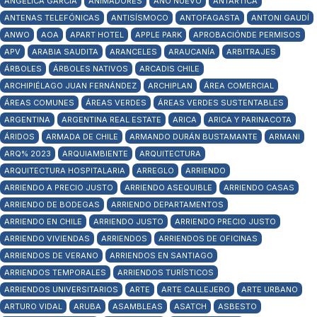
ANGÉLICA GARCÍA
ANIMADORES
AÑO NUEVO
ANTÁRTICA
ANTENAS TELEFÓNICAS
ANTISÍSMOCO
ANTOFAGASTA
ANTONI GAUDÍ
ANWO
AOA
APART HOTEL
APPLE PARK
APROBACIÓNDE PERMISOS
APV
ARABIA SAUDITA
ARANCELES
ARAUCANÍA
ARBITRAJES
ÁRBOLES
ÁRBOLES NATIVOS
ARCADIS CHILE
ARCHIPIÉLAGO JUAN FERNÁNDEZ
ARCHIPLAN
ÁREA COMERCIAL
ÁREAS COMUNES
ÁREAS VERDES
ÁREAS VERDES SUSTENTABLES
ARGENTINA
ARGENTINA REAL ESTATE
ARICA
ARICA Y PARINACOTA
ÁRIDOS
ARMADA DE CHILE
ARMANDO DURÁN BUSTAMANTE
ARMANI
ARQ% 2023
ARQUIAMBIENTE
ARQUITECTURA
ARQUITECTURA HOSPITALARIA
ARREGLO
ARRIENDO
ARRIENDO A PRECIO JUSTO
ARRIENDO ASEQUIBLE
ARRIENDO CASAS
ARRIENDO DE BODEGAS
ARRIENDO DEPARTAMENTOS
ARRIENDO EN CHILE
ARRIENDO JUSTO
ARRIENDO PRECIO JUSTO
ARRIENDO VIVIENDAS
ARRIENDOS
ARRIENDOS DE OFICINAS
ARRIENDOS DE VERANO
ARRIENDOS EN SANTIAGO
ARRIENDOS TEMPORALES
ARRIENDOS TURÍSTICOS
ARRIENDOS UNIVERSITARIOS
ARTE
ARTE CALLEJERO
ARTE URBANO
ARTURO VIDAL
ARUBA
ASAMBLEAS
ASATCH
ASBESTO