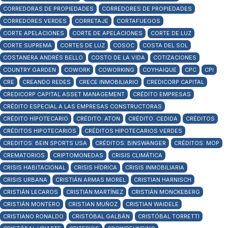
CORREDORAS DE PROPIEDADES
CORREDORES DE PROPIEDADES
CORREDORES VERDES
CORRETAJE
CORTAFUEGOS
CORTE APELACIONES
CORTE DE APELACIONES
CORTE DE LUZ
CORTE SUPREMA
CORTES DE LUZ
COSOC
COSTA DEL SOL
COSTANERA ANDRÉS BELLO
COSTO DE LA VIDA
COTIZACIONES
COUNTRY GARDEN
COWORK
COWORKING
COYHAIQUE
CPC
CPI
CRE
CREANDO REDES
CRECE INMOBILIARIO
CREDICORP CAPITAL
CREDICORP CAPITAL ASSET MANAGEMENT
CRÉDITO EMPRESAS
CRÉDITO ESPECIAL A LAS EMPRESAS CONSTRUCTORAS
CRÉDITO HIPOTECARIO
CRÉDITO: ATON
CRÉDITO: CEDIDA
CRÉDITOS
CRÉDITOS HIPOTECARIOS
CRÉDITOS HIPOTECARIOS VERDES
CREDITOS: BEIN SPORTS USA
CRÉDITOS: BINSWANGER
CRÉDITOS: MOP
CREMATORIOS
CRIPTOMONEDAS
CRISIS CLIMÁTICA
CRISIS HABITACIONAL
CRISIS HÍDRICA
CRISIS INMOBILIARIA
CRISIS URBANA
CRISTIÁN ARMAS MOREL
CRISTIAN HARNISCH
CRISTIÁN LECAROS
CRISTIÁN MARTÍNEZ
CRISTIÁN MONCKEBERG
CRISTIÁN MONTERO
CRISTIAN MUÑOZ
CRISTIAN WAIDELE
CRISTIANO RONALDO
CRISTÓBAL GALBÁN
CRISTÓBAL TORRETTI