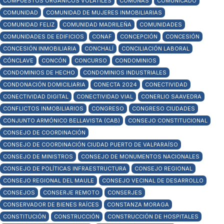
COMPUESTOS ORGÁNICOS VOLÁTILES
COMUNAS
COMUNICADO
COMUNIDAD
COMUNIDAD DE MUJERES INMOBILIARIAS
COMUNIDAD FELIZ
COMUNIDAD MADRILEÑA
COMUNIDADES
COMUNIDADES DE EDIFICIOS
CONAF
CONCEPCIÓN
CONCESIÓN
CONCESIÓN INMOBILIARIA
CONCHALÍ
CONCILIACIÓN LABORAL
CÓNCLAVE
CONCÓN
CONCURSO
CONDOMINIOS
CONDOMINIOS DE HECHO
CONDOMINIOS INDUSTRIALES
CONDONACIÓN DOMICILIARIA
CONECTA 2024
CONECTIVIDAD
CONECTIVIDAD DIGITAL
CONECTIVIDAD VIAL
CONERLIO SAAVEDRA
CONFLICTOS INMOBILIARIOS
CONGRESO
CONGRESO CIUDADES
CONJUNTO ARMÓNICO BELLAVISTA (CAB)
CONSEJO CONSTITUCIONAL
CONSEJO DE COORDINACIÓN
CONSEJO DE COORDINACIÓN CIUDAD PUERTO DE VALPARAÍSO
CONSEJO DE MINISTROS
CONSEJO DE MONUMENTOS NACIONALES
CONSEJO DE POLÍTICAS INFRAESTRUCTURA
CONSEJO REGIONAL
CONSEJO REGIONAL DEL MAULE
CONSEJO VECINAL DE DESARROLLO
CONSEJOS
CONSERJE REMOTO
CONSERJES
CONSERVADOR DE BIENES RAÍCES
CONSTANZA MORAGA
CONSTITUCIÓN
CONSTRUCCIÓN
CONSTRUCCIÓN DE HOSPITALES