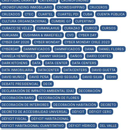
CRISTÓBAL URIARTE
CRITERIOS
CROWDFUNDING
CROWDFUNDING INMOBILIARIO
CROWDSHIPPING
CRUCEROS
CRUZADOS
CTEC
CUARTEL
CUARTEL PDI
CUBA
CUENTA PÚBLICA
CULTURA ORGANIZACIONAL
CUMBRE G7
CUPERTINO
CURACO DE VÉLEZ
CURANILAHUE
CURAZAO
CURICÓ
CURSOS
CURUAMA
CUSHMAN & WAKEFIELD
CVD
CYBER DAY
CYBER DAY 2026
CYBER MONDAY
CYBER MONDAY CHILE 2023
CYBERDAY
DAMINIFICADOS
DAMNIFICADOS
DANA
DANIEL FLORES
DANIELA HENRÍQUEZ
DANNY VARGAS
DAÑOS
DARÍO CORTÉS
DARK KITCHENS
DATA
DATA CENTER
DATA CENTERS
DATA INMOBILIARIA
DATACENTER
DATACENTERS
DAVID GUETTA
DAVID MUÑOZ
DAVID PEÑA
DAVID SEGURA
DAVID SILVA
DDHH
DEBATE PRESIDENCIAL
DECK
DECLARACIÓN DE IMPACTO AMBIENTAL (DIA)
DECORACIÓN
DECORACIÓN BAÑO
DECORACIÓN DE FLORES
DECORACIÓN DE INTERIORES
DECORACIÓN HABITACIÓN
DECRETO
DECRETO DE ACCESIBILIDAD UNIVERSAL
DÉFICIT
DÉFICIT CERO
DÉFICIT FISCAL
DÉFICIT HABITACIONAL
DÉFICIT HABITACIONAL CUANTITATIVO
DÉFICIT HÍDRICO
DEL VALLE