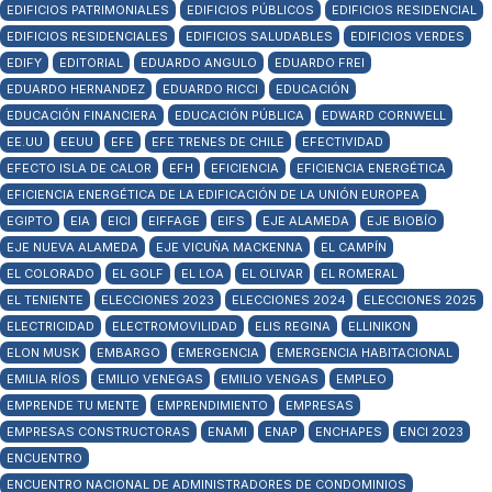
EDIFICIOS PATRIMONIALES
EDIFICIOS PÚBLICOS
EDIFICIOS RESIDENCIAL
EDIFICIOS RESIDENCIALES
EDIFICIOS SALUDABLES
EDIFICIOS VERDES
EDIFY
EDITORIAL
EDUARDO ANGULO
EDUARDO FREI
EDUARDO HERNANDEZ
EDUARDO RICCI
EDUCACIÓN
EDUCACIÓN FINANCIERA
EDUCACIÓN PÚBLICA
EDWARD CORNWELL
EE.UU
EEUU
EFE
EFE TRENES DE CHILE
EFECTIVIDAD
EFECTO ISLA DE CALOR
EFH
EFICIENCIA
EFICIENCIA ENERGÉTICA
EFICIENCIA ENERGÉTICA DE LA EDIFICACIÓN DE LA UNIÓN EUROPEA
EGIPTO
EIA
EICI
EIFFAGE
EIFS
EJE ALAMEDA
EJE BIOBÍO
EJE NUEVA ALAMEDA
EJE VICUÑA MACKENNA
EL CAMPÍN
EL COLORADO
EL GOLF
EL LOA
EL OLIVAR
EL ROMERAL
EL TENIENTE
ELECCIONES 2023
ELECCIONES 2024
ELECCIONES 2025
ELECTRICIDAD
ELECTROMOVILIDAD
ELIS REGINA
ELLINIKON
ELON MUSK
EMBARGO
EMERGENCIA
EMERGENCIA HABITACIONAL
EMILIA RÍOS
EMILIO VENEGAS
EMILIO VENGAS
EMPLEO
EMPRENDE TU MENTE
EMPRENDIMIENTO
EMPRESAS
EMPRESAS CONSTRUCTORAS
ENAMI
ENAP
ENCHAPES
ENCI 2023
ENCUENTRO
ENCUENTRO NACIONAL DE ADMINISTRADORES DE CONDOMINIOS