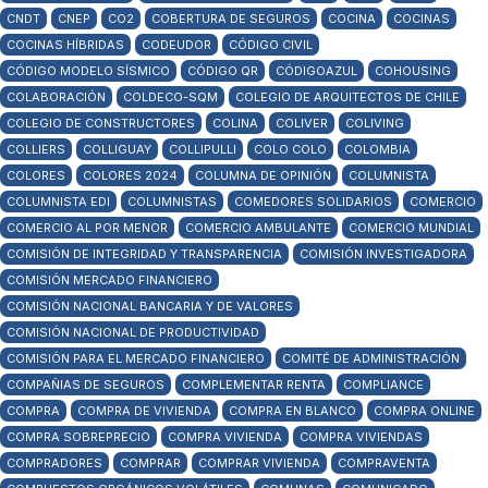
CNDT
CNEP
CO2
COBERTURA DE SEGUROS
COCINA
COCINAS
COCINAS HÍBRIDAS
CODEUDOR
CÓDIGO CIVIL
CÓDIGO MODELO SÍSMICO
CÓDIGO QR
CÓDIGOAZUL
COHOUSING
COLABORACIÓN
COLDECO-SQM
COLEGIO DE ARQUITECTOS DE CHILE
COLEGIO DE CONSTRUCTORES
COLINA
COLIVER
COLIVING
COLLIERS
COLLIGUAY
COLLIPULLI
COLO COLO
COLOMBIA
COLORES
COLORES 2024
COLUMNA DE OPINIÓN
COLUMNISTA
COLUMNISTA EDI
COLUMNISTAS
COMEDORES SOLIDARIOS
COMERCIO
COMERCIO AL POR MENOR
COMERCIO AMBULANTE
COMERCIO MUNDIAL
COMISIÓN DE INTEGRIDAD Y TRANSPARENCIA
COMISIÓN INVESTIGADORA
COMISIÓN MERCADO FINANCIERO
COMISIÓN NACIONAL BANCARIA Y DE VALORES
COMISIÓN NACIONAL DE PRODUCTIVIDAD
COMISIÓN PARA EL MERCADO FINANCIERO
COMITÉ DE ADMINISTRACIÓN
COMPAÑIAS DE SEGUROS
COMPLEMENTAR RENTA
COMPLIANCE
COMPRA
COMPRA DE VIVIENDA
COMPRA EN BLANCO
COMPRA ONLINE
COMPRA SOBREPRECIO
COMPRA VIVIENDA
COMPRA VIVIENDAS
COMPRADORES
COMPRAR
COMPRAR VIVIENDA
COMPRAVENTA