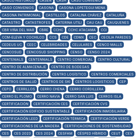
CASCO HISTÓRICO
CASEN
CASH
CASO CONVENIO
CASO CONVENIOS
CASONA
CASONA LOPETEGUI MENA
CASONA PATRIMONIAL
CASTILLOS
CATALINA CHÁVEZ
CATALUÑA
CATASTRO
CATASTROFES
CATERINA UTILI
CAU CAU
CAUQUENES
CBR VIÑA DEL MAR
CBRE
CCHC
CCHC ATACAMA
CCI
CCM-ELEVA Y COCHILCO
CCS
CDE
CDMX
CEC
CECILIA PAREDES
CEDEUS UC
CEEC
CELEBRIDADES
CELULARES
CENCO MALLS
CENCOSUD
CENCOSUD SHOPPING
CENSO
CENSO 2024
CENTENIALS
CENTENNIALS
CENTRO COMERCIAL
CENTRO CULTURAL
CENTRO DE ALMACENAJE
CENTRO DE BODEGAS
CENTRO DE DISTRIBUCIÓN
CENTRO LOGÍSTICO
CENTROS COMERCIALES
CENTROS DE SALUD
CENTROS DE SKI
CENTROS LOGISTICOS
CEP
CEPO
CERRILLOS
CERRO CHENA
CERRO CORDILLERA
CERRO EL PLOMO
CERRO NAVIA
CERRO SAN LUIS
CERROS ISLA
CERTIFICACIÓN
CERTIFICACIÓN CES
CERTIFICACIÓN CVS
CERTIFICACIÓN EDIFICIO SUSTENTABLE
CERTIFICACIÓN INMOBILIARIA
CERTIFICACIÓN LEED
CERTIFICACIÓN TÉRMICA
CERTIFICACIÓN VERDE
CERTIFICACIONES DE LA MADERA
CERTIFICACIONES DE SOSTENIBILIDAD
CES
CES 2023
CES 2024
CESFAM
CÉSPED HÍBRIDO
CEUT
CEV