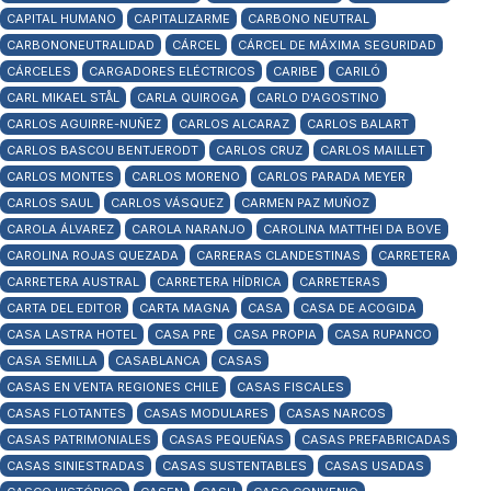
CAPITAL HUMANO
CAPITALIZARME
CARBONO NEUTRAL
CARBONONEUTRALIDAD
CÁRCEL
CÁRCEL DE MÁXIMA SEGURIDAD
CÁRCELES
CARGADORES ELÉCTRICOS
CARIBE
CARILÓ
CARL MIKAEL STÅL
CARLA QUIROGA
CARLO D'AGOSTINO
CARLOS AGUIRRE-NUÑEZ
CARLOS ALCARAZ
CARLOS BALART
CARLOS BASCOU BENTJERODT
CARLOS CRUZ
CARLOS MAILLET
CARLOS MONTES
CARLOS MORENO
CARLOS PARADA MEYER
CARLOS SAUL
CARLOS VÁSQUEZ
CARMEN PAZ MUÑOZ
CAROLA ÁLVAREZ
CAROLA NARANJO
CAROLINA MATTHEI DA BOVE
CAROLINA ROJAS QUEZADA
CARRERAS CLANDESTINAS
CARRETERA
CARRETERA AUSTRAL
CARRETERA HÍDRICA
CARRETERAS
CARTA DEL EDITOR
CARTA MAGNA
CASA
CASA DE ACOGIDA
CASA LASTRA HOTEL
CASA PRE
CASA PROPIA
CASA RUPANCO
CASA SEMILLA
CASABLANCA
CASAS
CASAS EN VENTA REGIONES CHILE
CASAS FISCALES
CASAS FLOTANTES
CASAS MODULARES
CASAS NARCOS
CASAS PATRIMONIALES
CASAS PEQUEÑAS
CASAS PREFABRICADAS
CASAS SINIESTRADAS
CASAS SUSTENTABLES
CASAS USADAS