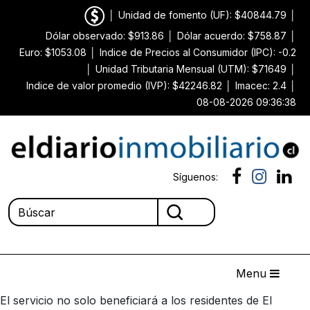
│
Unidad de fomento (UF): $40844.79
│
Dólar observado: $913.86
│
Dólar acuerdo: $758.87
│
Euro: $1053.08
│
Indice de Precios al Consumidor (IPC): -0.2
│
Unidad Tributaria Mensual (UTM): $71649
│
Indice de valor promedio (IVP): $42246.82
│
Imacec: 2.4
│
08-08-2026 09:36:38
Síguenos:
Menu
El servicio no solo beneficiará a los residentes de El