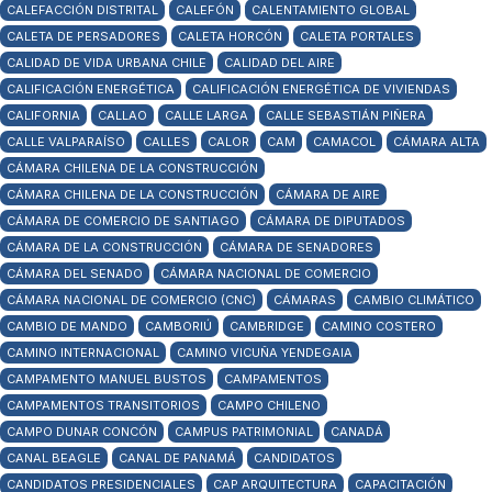
CALEFACCIÓN DISTRITAL
CALEFÓN
CALENTAMIENTO GLOBAL
CALETA DE PERSADORES
CALETA HORCÓN
CALETA PORTALES
CALIDAD DE VIDA URBANA CHILE
CALIDAD DEL AIRE
CALIFICACIÓN ENERGÉTICA
CALIFICACIÓN ENERGÉTICA DE VIVIENDAS
CALIFORNIA
CALLAO
CALLE LARGA
CALLE SEBASTIÁN PIÑERA
CALLE VALPARAÍSO
CALLES
CALOR
CAM
CAMACOL
CÁMARA ALTA
CÁMARA CHILENA DE LA CONSTRUCCIÓN
CÁMARA CHILENA DE LA CONSTRUCCIÓN
CÁMARA DE AIRE
CÁMARA DE COMERCIO DE SANTIAGO
CÁMARA DE DIPUTADOS
CÁMARA DE LA CONSTRUCCIÓN
CÁMARA DE SENADORES
CÁMARA DEL SENADO
CÁMARA NACIONAL DE COMERCIO
CÁMARA NACIONAL DE COMERCIO (CNC)
CÁMARAS
CAMBIO CLIMÁTICO
CAMBIO DE MANDO
CAMBORIÚ
CAMBRIDGE
CAMINO COSTERO
CAMINO INTERNACIONAL
CAMINO VICUÑA YENDEGAIA
CAMPAMENTO MANUEL BUSTOS
CAMPAMENTOS
CAMPAMENTOS TRANSITORIOS
CAMPO CHILENO
CAMPO DUNAR CONCÓN
CAMPUS PATRIMONIAL
CANADÁ
CANAL BEAGLE
CANAL DE PANAMÁ
CANDIDATOS
CANDIDATOS PRESIDENCIALES
CAP ARQUITECTURA
CAPACITACIÓN