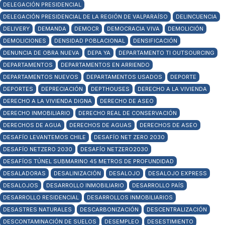
DELEGACIÓN PRESIDENCIAL
DELEGACIÓN PRESIDENCIAL DE LA REGIÓN DE VALPARAÍSO
DELINCUENCIA
DELIVERY
DEMANDA
DEMOCR
DEMOCRACIA VIVA
DEMOLICIÓN
DEMOLICIONES
DENSIDAD POBLACIONAL
DENSIFICACIÓN
DENUNCIA DE OBRA NUEVA
DEPA YA
DEPARTAMENTO TI OUTSOURCING
DEPARTAMENTOS
DEPARTAMENTOS EN ARRIENDO
DEPARTAMENTOS NUEVOS
DEPARTAMENTOS USADOS
DEPORTE
DEPORTES
DEPRECIACIÓN
DEPTHOUSES
DERECHO A LA VIVIENDA
DERECHO A LA VIVIENDA DIGNA
DERECHO DE ASEO
DERECHO INMOBILIARIO
DERECHO REAL DE CONSERVACIÓN
DERECHOS DE AGUA
DERECHOS DE AGUAS
DERECHOS DE ASEO
DESAFÍO LEVANTEMOS CHILE
DESAFÍO NET ZERO 2030
DESAFÍO NETZERO 2030
DESAFÍO NETZERO2030
DESAFÍOS TÚNEL SUBMARINO 45 METROS DE PROFUNDIDAD
DESALADORAS
DESALINIZACIÓN
DESALOJO
DESALOJO EXPRESS
DESALOJOS
DESARROLLO INMOBILIARIO
DESARROLLO PAÍS
DESARROLLO RESIDENCIAL
DESARROLLOS INMOBILIARIOS
DESASTRES NATURALES
DESCARBONIZACIÓN
DESCENTRALIZACIÓN
DESCONTAMINACIÓN DE SUELOS
DESEMPLEO
DESESTIMIENTO