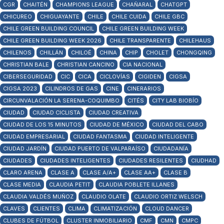
CGR
CHAITÉN
CHAMPIONS LEAGUE
CHAÑARAL
CHATGPT
CHICUREO
CHIGUAYANTE
CHILE
CHILE CUIDA
CHILE GBC
CHILE GREEN BUILDING COUNCIL
CHILE GREEN BUILDING WEEK
CHILE GREEN BUILDING WEEK 2026
CHILE TRANSPARENTE
CHILEHAUS
CHILENOS
CHILLÁN
CHILOÉ
CHINA
CHIP
CHOLET
CHONGQING
CHRISTIAN BALE
CHRISTIAN CANCINO
CIA NACIONAL
CIBERSEGURIDAD
CIC
CICA
CICLOVÍAS
CIGIDEN
CIGSA
CIGSA 2023
CILINDROS DE GAS
CINE
CINERARIOS
CIRCUNVALACIÓN LA SERENA-COQUIMBO
CITÉS
CITY LAB BIOBÍO
CIUDAD
CIUDAD CICLISTA
CIUDAD CREATIVA
CIUDAD DE LOS 15 MINUTOS
CIUDAD DE MÉXICO
CIUDAD DEL CABO
CIUDAD EMPRESARIAL
CIUDAD FANTASMA
CIUDAD INTELIGENTE
CIUDAD JARDÍN
CIUDAD PUERTO DE VALPARAÍSO
CIUDADANÍA
CIUDADES
CIUDADES INTELIGENTES
CIUDADES RESILENTES
CIUDHAD
CLARO ARENA
CLASE A
CLASE A/A+
CLASE AA+
CLASE B
CLASE MEDIA
CLAUDIA PETIT
CLAUDIA POBLETE ILLANES
CLAUDIA VALDÉS MUÑOZ
CLAUDIO OLATE
CLAUDIO ORTIZ WELSCH
CLAVES
CLIENTES
CLIMA
CLIMATIZACIÓN
CLOUD DANCER
CLUBES DE FÚTBOL
CLUSTER INMOBILIARIO
CMF
CMN
CMPC