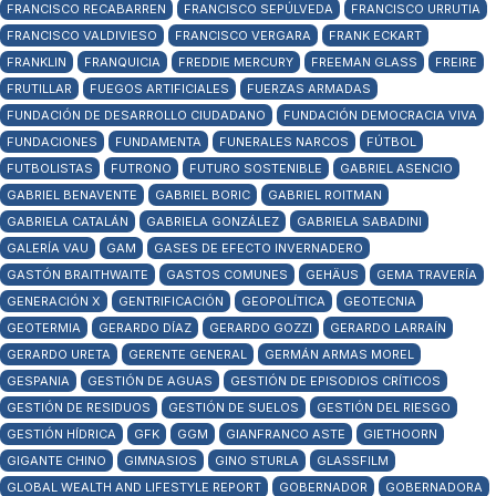
FRANCISCO RECABARREN
FRANCISCO SEPÚLVEDA
FRANCISCO URRUTIA
FRANCISCO VALDIVIESO
FRANCISCO VERGARA
FRANK ECKART
FRANKLIN
FRANQUICIA
FREDDIE MERCURY
FREEMAN GLASS
FREIRE
FRUTILLAR
FUEGOS ARTIFICIALES
FUERZAS ARMADAS
FUNDACIÓN DE DESARROLLO CIUDADANO
FUNDACIÓN DEMOCRACIA VIVA
FUNDACIONES
FUNDAMENTA
FUNERALES NARCOS
FÚTBOL
FUTBOLISTAS
FUTRONO
FUTURO SOSTENIBLE
GABRIEL ASENCIO
GABRIEL BENAVENTE
GABRIEL BORIC
GABRIEL ROITMAN
GABRIELA CATALÁN
GABRIELA GONZÁLEZ
GABRIELA SABADINI
GALERÍA VAU
GAM
GASES DE EFECTO INVERNADERO
GASTÓN BRAITHWAITE
GASTOS COMUNES
GEHÄUS
GEMA TRAVERÍA
GENERACIÓN X
GENTRIFICACIÓN
GEOPOLÍTICA
GEOTECNIA
GEOTERMIA
GERARDO DÍAZ
GERARDO GOZZI
GERARDO LARRAÍN
GERARDO URETA
GERENTE GENERAL
GERMÁN ARMAS MOREL
GESPANIA
GESTIÓN DE AGUAS
GESTIÓN DE EPISODIOS CRÍTICOS
GESTIÓN DE RESIDUOS
GESTIÓN DE SUELOS
GESTIÓN DEL RIESGO
GESTIÓN HÍDRICA
GFK
GGM
GIANFRANCO ASTE
GIETHOORN
GIGANTE CHINO
GIMNASIOS
GINO STURLA
GLASSFILM
GLOBAL WEALTH AND LIFESTYLE REPORT
GOBERNADOR
GOBERNADORA