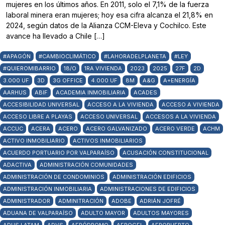
mujeres en los últimos años. En 2011, solo el 7,1% de la fuerza
laboral minera eran mujeres; hoy esa cifra alcanza el 21,8% en
2024, según datos de la Alianza CCM-Eleva y Cochilco. Este
avance ha llevado a Chile […]
#APAGÓN
#CAMBIOCLIMÁTICO
#LAHORADELPLANETA
#LEY
#QUIEROMIBARRIO
18/O
1RA VIVIENDA
2023
2025
27F
2D
3.000 UF
3D
3G OFFICE
4.000 UF
8M
A&G
A+ENERGÍA
AARHUS
ABIF
ACADEMIA INMOBILIARIA
ACADES
ACCESIBILIDAD UNIVERSAL
ACCESO A LA VIVIENDA
ACCESO A VIVIENDA
ACCESO LIBRE A PLAYAS
ACCESO UNIVERSAL
ACCESOS A LA VIVIENDA
ACCUC
ACERA
ACERO
ACERO GALVANIZADO
ACERO VERDE
ACHM
ACTIVO INMOBILIARIO
ACTIVOS INMOBILIARIOS
ACUERDO PORTUARIO POR VALPARAÍSO
ACUSACIÓN CONSTITUCIONAL
ADACTIVA
ADMINISTRACIÓN COMUNIDADES
ADMINISTRACIÓN DE CONDOMINIOS
ADMINISTRACIÓN EDIFICIOS
ADMINISTRACIÓN INMOBILIARIA
ADMINISTRACIONES DE EDIFICIOS
ADMINISTRADOR
ADMINITRACIÓN
ADOBE
ADRIÁN JOFRÉ
ADUANA DE VALPARAÍSO
ADULTO MAYOR
ADULTOS MAYORES