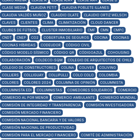
CLARO ARENA
CLASE A
CLASE A/A+
CLASE AA+
CLASE B
CLASE MEDIA
CLAUDIA PETIT
CLAUDIA POBLETE ILLANES
CLAUDIA VALDÉS MUÑOZ
CLAUDIO OLATE
CLAUDIO ORTIZ WELSCH
CLAVES
CLIENTES
CLIMA
CLIMATIZACIÓN
CLOUD DANCER
CLUBES DE FÚTBOL
CLUSTER INMOBILIARIO
CMF
CMN
CMPC
CNDT
CNEP
CO2
COBERTURA DE SEGUROS
COCINA
COCINAS
COCINAS HÍBRIDAS
CODEUDOR
CÓDIGO CIVIL
CÓDIGO MODELO SÍSMICO
CÓDIGO QR
CÓDIGOAZUL
COHOUSING
COLABORACIÓN
COLDECO-SQM
COLEGIO DE ARQUITECTOS DE CHILE
COLEGIO DE CONSTRUCTORES
COLINA
COLIVER
COLIVING
COLLIERS
COLLIGUAY
COLLIPULLI
COLO COLO
COLOMBIA
COLORES
COLORES 2024
COLUMNA DE OPINIÓN
COLUMNISTA
COLUMNISTA EDI
COLUMNISTAS
COMEDORES SOLIDARIOS
COMERCIO
COMERCIO AL POR MENOR
COMERCIO AMBULANTE
COMERCIO MUNDIAL
COMISIÓN DE INTEGRIDAD Y TRANSPARENCIA
COMISIÓN INVESTIGADORA
COMISIÓN MERCADO FINANCIERO
COMISIÓN NACIONAL BANCARIA Y DE VALORES
COMISIÓN NACIONAL DE PRODUCTIVIDAD
COMISIÓN PARA EL MERCADO FINANCIERO
COMITÉ DE ADMINISTRACIÓN