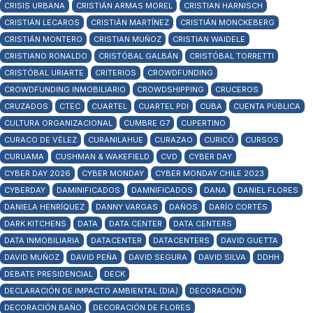
CRISIS URBANA
CRISTIÁN ARMAS MOREL
CRISTIAN HARNISCH
CRISTIÁN LECAROS
CRISTIÁN MARTÍNEZ
CRISTIÁN MONCKEBERG
CRISTIÁN MONTERO
CRISTIAN MUÑOZ
CRISTIAN WAIDELE
CRISTIANO RONALDO
CRISTÓBAL GALBÁN
CRISTÓBAL TORRETTI
CRISTÓBAL URIARTE
CRITERIOS
CROWDFUNDING
CROWDFUNDING INMOBILIARIO
CROWDSHIPPING
CRUCEROS
CRUZADOS
CTEC
CUARTEL
CUARTEL PDI
CUBA
CUENTA PÚBLICA
CULTURA ORGANIZACIONAL
CUMBRE G7
CUPERTINO
CURACO DE VÉLEZ
CURANILAHUE
CURAZAO
CURICÓ
CURSOS
CURUAMA
CUSHMAN & WAKEFIELD
CVD
CYBER DAY
CYBER DAY 2026
CYBER MONDAY
CYBER MONDAY CHILE 2023
CYBERDAY
DAMINIFICADOS
DAMNIFICADOS
DANA
DANIEL FLORES
DANIELA HENRÍQUEZ
DANNY VARGAS
DAÑOS
DARÍO CORTÉS
DARK KITCHENS
DATA
DATA CENTER
DATA CENTERS
DATA INMOBILIARIA
DATACENTER
DATACENTERS
DAVID GUETTA
DAVID MUÑOZ
DAVID PEÑA
DAVID SEGURA
DAVID SILVA
DDHH
DEBATE PRESIDENCIAL
DECK
DECLARACIÓN DE IMPACTO AMBIENTAL (DIA)
DECORACIÓN
DECORACIÓN BAÑO
DECORACIÓN DE FLORES