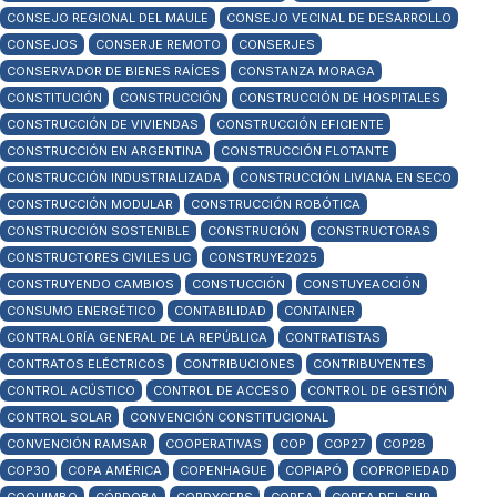
CONSEJO REGIONAL DEL MAULE
CONSEJO VECINAL DE DESARROLLO
CONSEJOS
CONSERJE REMOTO
CONSERJES
CONSERVADOR DE BIENES RAÍCES
CONSTANZA MORAGA
CONSTITUCIÓN
CONSTRUCCIÓN
CONSTRUCCIÓN DE HOSPITALES
CONSTRUCCIÓN DE VIVIENDAS
CONSTRUCCIÓN EFICIENTE
CONSTRUCCIÓN EN ARGENTINA
CONSTRUCCIÓN FLOTANTE
CONSTRUCCIÓN INDUSTRIALIZADA
CONSTRUCCIÓN LIVIANA EN SECO
CONSTRUCCIÓN MODULAR
CONSTRUCCIÓN ROBÓTICA
CONSTRUCCIÓN SOSTENIBLE
CONSTRUCIÓN
CONSTRUCTORAS
CONSTRUCTORES CIVILES UC
CONSTRUYE2025
CONSTRUYENDO CAMBIOS
CONSTUCCIÓN
CONSTUYEACCIÓN
CONSUMO ENERGÉTICO
CONTABILIDAD
CONTAINER
CONTRALORÍA GENERAL DE LA REPÚBLICA
CONTRATISTAS
CONTRATOS ELÉCTRICOS
CONTRIBUCIONES
CONTRIBUYENTES
CONTROL ACÚSTICO
CONTROL DE ACCESO
CONTROL DE GESTIÓN
CONTROL SOLAR
CONVENCIÓN CONSTITUCIONAL
CONVENCIÓN RAMSAR
COOPERATIVAS
COP
COP27
COP28
COP30
COPA AMÉRICA
COPENHAGUE
COPIAPÓ
COPROPIEDAD