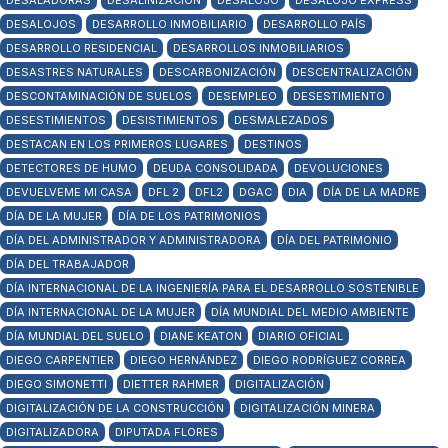
DESALADORAS
DESALINIZACIÓN
DESALOJO
DESALOJO EXPRESS
DESALOJOS
DESARROLLO INMOBILIARIO
DESARROLLO PAÍS
DESARROLLO RESIDENCIAL
DESARROLLOS INMOBILIARIOS
DESASTRES NATURALES
DESCARBONIZACIÓN
DESCENTRALIZACIÓN
DESCONTAMINACIÓN DE SUELOS
DESEMPLEO
DESESTIMIENTO
DESESTIMIENTOS
DESISTIMIENTOS
DESMALEZADOS
DESTACAN EN LOS PRIMEROS LUGARES
DESTINOS
DETECTORES DE HUMO
DEUDA CONSOLIDADA
DEVOLUCIONES
DEVUELVEME MI CASA
DFL 2
DFL2
DGAC
DIA
DÍA DE LA MADRE
DÍA DE LA MUJER
DÍA DE LOS PATRIMONIOS
DÍA DEL ADMINISTRADOR Y ADMINISTRADORA
DÍA DEL PATRIMONIO
DÍA DEL TRABAJADOR
DÍA INTERNACIONAL DE LA INGENIERÍA PARA EL DESARROLLO SOSTENIBLE
DÍA INTERNACIONAL DE LA MUJER
DÍA MUNDIAL DEL MEDIO AMBIENTE
DÍA MUNDIAL DEL SUELO
DIANE KEATON
DIARIO OFICIAL
DIEGO CARPENTIER
DIEGO HERNÁNDEZ
DIEGO RODRÍGUEZ CORREA
DIEGO SIMONETTI
DIETTER RAHMER
DIGITALIZACIÓN
DIGITALIZACIÓN DE LA CONSTRUCCIÓN
DIGITALIZACIÓN MINERA
DIGITALIZADORA
DIPUTADA FLORES