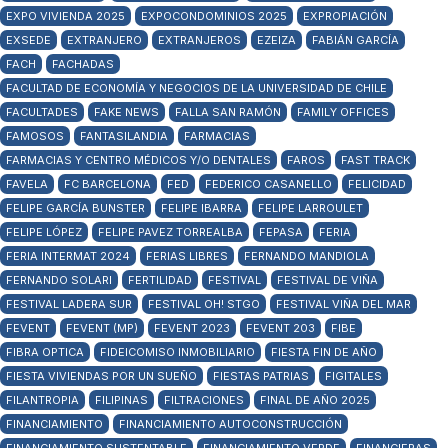
EXPO VIVIENDA 2025
EXPOCONDOMINIOS 2025
EXPROPIACIÓN
EXSEDE
EXTRANJERO
EXTRANJEROS
EZEIZA
FABIÁN GARCÍA
FACH
FACHADAS
FACULTAD DE ECONOMÍA Y NEGOCIOS DE LA UNIVERSIDAD DE CHILE
FACULTADES
FAKE NEWS
FALLA SAN RAMÓN
FAMILY OFFICES
FAMOSOS
FANTASILANDIA
FARMACIAS
FARMACIAS Y CENTRO MÉDICOS Y/O DENTALES
FAROS
FAST TRACK
FAVELA
FC BARCELONA
FED
FEDERICO CASANELLO
FELICIDAD
FELIPE GARCÍA BUNSTER
FELIPE IBARRA
FELIPE LARROULET
FELIPE LÓPEZ
FELIPE PAVEZ TORREALBA
FEPASA
FERIA
FERIA INTERMAT 2024
FERIAS LIBRES
FERNANDO MANDIOLA
FERNANDO SOLARI
FERTILIDAD
FESTIVAL
FESTIVAL DE VIÑA
FESTIVAL LADERA SUR
FESTIVAL OH! STGO
FESTIVAL VIÑA DEL MAR
FEVENT
FEVENT (MP)
FEVENT 2023
FEVENT 203
FIBE
FIBRA OPTICA
FIDEICOMISO INMOBILIARIO
FIESTA FIN DE AÑO
FIESTA VIVIENDAS POR UN SUEÑO
FIESTAS PATRIAS
FIGITALES
FILANTROPIA
FILIPINAS
FILTRACIONES
FINAL DE AÑO 2025
FINANCIAMIENTO
FINANCIAMIENTO AUTOCONSTRUCCIÓN