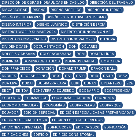
DIRECCIÓN DE OBRAS HIDRÁULICAS EN CABILDO
DIRECCIÓN DEL TRABAJO
DISCAPACIDAD
DISEÑO
DISEÑO BIOFÍLICO
DISEÑO DE INTERIOR
DISEÑO DE INTERIORES
DISEÑO ESTRUCTURAL ANTISISMO
DISEÑO INTERIOR
DISEÑO LUMÍNICO
DISTINCIÓN BERCIA
DISTRICT WORLD SUMMIT 2024
DISTRITO DE INNOVACIÓN V21
DISTRITOS COMERCIALES
DISTRITOS INNOVADORES
DITNOVA
DIVIDENZ CASH
DOCUMENTACIÓN
DOH
DÓLARES
DOLCE & GABBANA
DOLCE&GABBANA
DOM
DOM EN LÍNEA
DOMINGA
DOMINIO DE TÍTULOS
DOMINUS CAPITAL
DOMÓTICA
DON FRANCISCO
DONACIÓN
DONALD TRUMP
DRAGON BALL
DRONES
DROPSHIPPING
DS01
DS1
DS10
DS19
DS49
DS52
DUA LIPA
DUBAI
DUBRAZKA JARA
DUKI
DUNAS
DYLANTERO
E2E
EBCT
EBITDA
ECHEVERRÍA IZQUIERDO
ECOBARRIO
ECOEFICIENCIA
ECOLOGÍA
ECOMMERCE
ECOMOMÍA PLATEADA
ECONOMÍA
ECONOMÍA CIRCULAR
ECONOMÍAS
ECOPARCELAS
ECOPARQUE
ECUADOR
EDICION ESPECIAL
EDICIÓN ESPECIAL CASAS PREFABRICADAS
EDICIÓN ESPECIAL ETM 24
EDICIÓN ESPECIAL TERRENOS
EDICIONES ESPECIALES
EDIFICA 2024
EDIFICA 2026
EDIFICACIÓN
EDIFICACIONES
EDIFICIO
EDIFICIO CONSISTORIAL