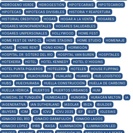
HIDRÓGENO VERDE
HIDROGESTIÓN
HIPOTECARIAS
HIPOTECARIOS
HIPOTECAS
HIPOTECAS DIVISIBLES
HISTORIA Y REAPERTURA
HISTORIAL CREDITICIO
HOGAR
HOGAR A LA VENTA
HOGARES
HOGARES MONOPARENTALES
HOGARES SALUDABLES
HOGARES UNIPERSONALES
HOLLYWOOD
HOME FEST
HOME FEST DE YAPO.CL
HOME STAGING
HOME STUDIO
HOMENAJE
HOMIE
HOMIE RENT
HONG KONG
HORMIGÓN
HOSPITAL DR. SÓTERO DEL RÍO
HOSPITAL VAN BUREN
HOSPITALES
HOTEKERÍA
HOTEL
HOTEL KENNEDY
HOTEL O´HIGGINS
HOTEL PUNTA PIQUEROS
HOTELERÍA
HOTELES
HOUSE FLIPPING
HUACHIPATO
HUACHURABA
HUALAÑE
HUAWEI
HUB LOGÍSTICO
HUBS
HUECHURABA
HUELLA CONSTRUCCIÓN
HUELLA DE CARBONO
HUELLA HÍDRICA
HUERTOS
HUERTOS URBANOS
HUM
HUMEDAL DE TUNQUÉN
HUMEDALES
HUNGRÍA
HURACÁN MILTON
IA
IAGENERATIVA
IAN SUTHERLAND
IASOLAR
IBIZA
IBUILDER
IBUYERS
ICIM
ICV
ICVU
ICVU 2025
IEF
IEUT
IGLESIAS
IGNACIO DEL RÍO
IGNACIO GARAFULICH
IGNACIO LAGOS
IGNACIO LÓPEZ
IHRB
IKASA
ILUMINACIÓN
ILUMINACIÓN LED