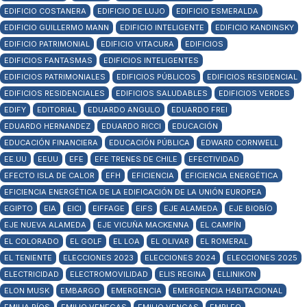
EDIFICIO COSTANERA
EDIFICIO DE LUJO
EDIFICIO ESMERALDA
EDIFICIO GUILLERMO MANN
EDIFICIO INTELIGENTE
EDIFICIO KANDINSKY
EDIFICIO PATRIMONIAL
EDIFICIO VITACURA
EDIFICIOS
EDIFICIOS FANTASMAS
EDIFICIOS INTELIGENTES
EDIFICIOS PATRIMONIALES
EDIFICIOS PÚBLICOS
EDIFICIOS RESIDENCIAL
EDIFICIOS RESIDENCIALES
EDIFICIOS SALUDABLES
EDIFICIOS VERDES
EDIFY
EDITORIAL
EDUARDO ANGULO
EDUARDO FREI
EDUARDO HERNANDEZ
EDUARDO RICCI
EDUCACIÓN
EDUCACIÓN FINANCIERA
EDUCACIÓN PÚBLICA
EDWARD CORNWELL
EE.UU
EEUU
EFE
EFE TRENES DE CHILE
EFECTIVIDAD
EFECTO ISLA DE CALOR
EFH
EFICIENCIA
EFICIENCIA ENERGÉTICA
EFICIENCIA ENERGÉTICA DE LA EDIFICACIÓN DE LA UNIÓN EUROPEA
EGIPTO
EIA
EICI
EIFFAGE
EIFS
EJE ALAMEDA
EJE BIOBÍO
EJE NUEVA ALAMEDA
EJE VICUÑA MACKENNA
EL CAMPÍN
EL COLORADO
EL GOLF
EL LOA
EL OLIVAR
EL ROMERAL
EL TENIENTE
ELECCIONES 2023
ELECCIONES 2024
ELECCIONES 2025
ELECTRICIDAD
ELECTROMOVILIDAD
ELIS REGINA
ELLINIKON
ELON MUSK
EMBARGO
EMERGENCIA
EMERGENCIA HABITACIONAL