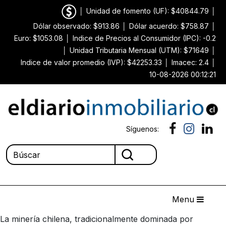
│
Unidad de fomento (UF): $40844.79
│
Dólar observado: $913.86
│
Dólar acuerdo: $758.87
│
Euro: $1053.08
│
Indice de Precios al Consumidor (IPC): -0.2
│
Unidad Tributaria Mensual (UTM): $71649
│
Indice de valor promedio (IVP): $42253.33
│
Imacec: 2.4
│
10-08-2026 00:12:21
Síguenos:
Menu
La minería chilena, tradicionalmente dominada por