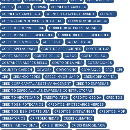
COQUIMBO
CÓRDOBA
CORDYCEPS
COREA
COREA DEL SUR
CORES
CORFO
CORMA
CORNELIO SAAVEDRA
CORNELIO SAAVEDRA U.
CORNELIO SAAVEDRA URIARTE
CORONEL
CORPORACIÓN DE BIENES DE CAPITAL
CORREDOR BIOCEANICO
CORREDOR DE PROPIEDAD
CORREDOR DE PROPIEDADADES
CORREDORAS DE PROPIEDADES
CORREDORES DE PROPIEDADES
CORREDORES VERDES
CORRETAJE
CORTAFUEGOS
CORTE APELACIONES
CORTE DE APELACIONES
CORTE DE LUZ
CORTE SUPREMA
CORTES DE LUZ
COSOC
COSTA DEL SOL
COSTANERA ANDRÉS BELLO
COSTO DE LA VIDA
COTIZACIONES
COUNTRY GARDEN
COWORK
COWORKING
COYHAIQUE
CPC
CPI
CRE
CREANDO REDES
CRECE INMOBILIARIO
CREDICORP CAPITAL
CREDICORP CAPITAL ASSET MANAGEMENT
CRÉDITO EMPRESAS
CRÉDITO ESPECIAL A LAS EMPRESAS CONSTRUCTORAS
CRÉDITO HIPOTECARIO
CRÉDITO: ATON
CRÉDITO: CEDIDA
CRÉDITOS
CRÉDITOS HIPOTECARIOS
CRÉDITOS HIPOTECARIOS VERDES
CREDITOS: BEIN SPORTS USA
CRÉDITOS: BINSWANGER
CRÉDITOS: MOP
CREMATORIOS
CRIPTOMONEDAS
CRISIS CLIMÁTICA
CRISIS HABITACIONAL
CRISIS HÍDRICA
CRISIS INMOBILIARIA