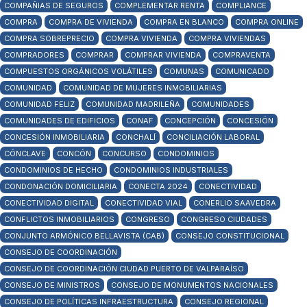
COMPAÑIAS DE SEGUROS
COMPLEMENTAR RENTA
COMPLIANCE
COMPRA
COMPRA DE VIVIENDA
COMPRA EN BLANCO
COMPRA ONLINE
COMPRA SOBREPRECIO
COMPRA VIVIENDA
COMPRA VIVIENDAS
COMPRADORES
COMPRAR
COMPRAR VIVIENDA
COMPRAVENTA
COMPUESTOS ORGÁNICOS VOLÁTILES
COMUNAS
COMUNICADO
COMUNIDAD
COMUNIDAD DE MUJERES INMOBILIARIAS
COMUNIDAD FELIZ
COMUNIDAD MADRILEÑA
COMUNIDADES
COMUNIDADES DE EDIFICIOS
CONAF
CONCEPCIÓN
CONCESIÓN
CONCESIÓN INMOBILIARIA
CONCHALÍ
CONCILIACIÓN LABORAL
CÓNCLAVE
CONCÓN
CONCURSO
CONDOMINIOS
CONDOMINIOS DE HECHO
CONDOMINIOS INDUSTRIALES
CONDONACIÓN DOMICILIARIA
CONECTA 2024
CONECTIVIDAD
CONECTIVIDAD DIGITAL
CONECTIVIDAD VIAL
CONERLIO SAAVEDRA
CONFLICTOS INMOBILIARIOS
CONGRESO
CONGRESO CIUDADES
CONJUNTO ARMÓNICO BELLAVISTA (CAB)
CONSEJO CONSTITUCIONAL
CONSEJO DE COORDINACIÓN
CONSEJO DE COORDINACIÓN CIUDAD PUERTO DE VALPARAÍSO
CONSEJO DE MINISTROS
CONSEJO DE MONUMENTOS NACIONALES
CONSEJO DE POLÍTICAS INFRAESTRUCTURA
CONSEJO REGIONAL