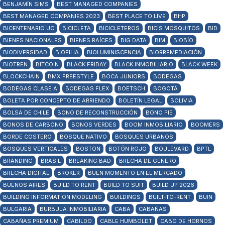
BENJAMÍN SIMS
BEST MANAGED COMPANIES
BEST MANAGED COMPANIES 2023
BEST PLACE TO LIVE
BHP
BICENTENARIO UC
BICICLETA
BICICLETEROS
BICIS MOSQUITOS
BID
BIENES NACIONALES
BIENES RAÍCES
BIG DATA
BIM
BIOBÍO
BIODIVERSIDAD
BIOFILIA
BIOLUMINISCENCIA
BIORREMEDIACIÓN
BIOTREN
BITCOIN
BLACK FRIDAY
BLACK INMOBILIARIO
BLACK WEEK
BLOCKCHAIN
BMX FREESTYLE
BOCA JUNIORS
BODEGAS
BODEGAS CLASE A
BODEGAS FLEX
BOETSCH
BOGOTÁ
BOLETA POR CONCEPTO DE ARRIENDO
BOLETÍN LEGAL
BOLIVIA
BOLSA DE CHILE
BONO DE RECONSTRUCCIÓN
BONO PIE
BONOS DE CARBONO
BONOS VERDES
BOOM INMOBILIARIO
BOOMERS
BORDE COSTERO
BOSQUE NATIVO
BOSQUES URBANOS
BOSQUES VERTICALES
BOSTON
BOTÓN ROJO
BOULEVARD
BPTL
BRANDING
BRASIL
BREAKING BAD
BRECHA DE GÉNERO
BRECHA DIGITAL
BROKER
BUEN MOMENTO EN EL MERCADO
BUENOS AIRES
BUILD TO RENT
BUILD TO SUIT
BUILD UP 2026
BUILDING INFORMATION MODELING
BUILDINGS
BUILT-TO-RENT
BUIN
BULGARIA
BURBUJA INMOBILIARIA
CABA
CABAÑAS
CABAÑAS PREMIUM
CABILDO
CABLE HUMBOLDT
CABO DE HORNOS