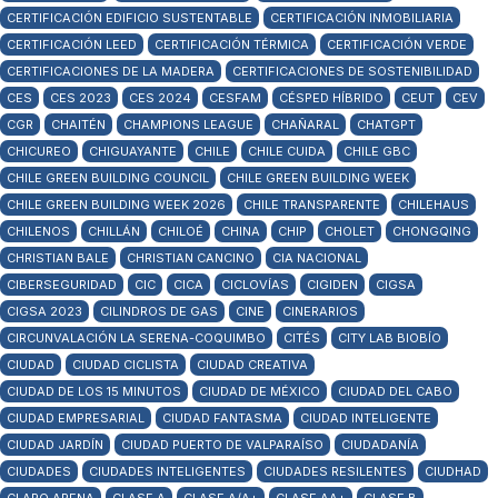
CERTIFICACIÓN EDIFICIO SUSTENTABLE
CERTIFICACIÓN INMOBILIARIA
CERTIFICACIÓN LEED
CERTIFICACIÓN TÉRMICA
CERTIFICACIÓN VERDE
CERTIFICACIONES DE LA MADERA
CERTIFICACIONES DE SOSTENIBILIDAD
CES
CES 2023
CES 2024
CESFAM
CÉSPED HÍBRIDO
CEUT
CEV
CGR
CHAITÉN
CHAMPIONS LEAGUE
CHAÑARAL
CHATGPT
CHICUREO
CHIGUAYANTE
CHILE
CHILE CUIDA
CHILE GBC
CHILE GREEN BUILDING COUNCIL
CHILE GREEN BUILDING WEEK
CHILE GREEN BUILDING WEEK 2026
CHILE TRANSPARENTE
CHILEHAUS
CHILENOS
CHILLÁN
CHILOÉ
CHINA
CHIP
CHOLET
CHONGQING
CHRISTIAN BALE
CHRISTIAN CANCINO
CIA NACIONAL
CIBERSEGURIDAD
CIC
CICA
CICLOVÍAS
CIGIDEN
CIGSA
CIGSA 2023
CILINDROS DE GAS
CINE
CINERARIOS
CIRCUNVALACIÓN LA SERENA-COQUIMBO
CITÉS
CITY LAB BIOBÍO
CIUDAD
CIUDAD CICLISTA
CIUDAD CREATIVA
CIUDAD DE LOS 15 MINUTOS
CIUDAD DE MÉXICO
CIUDAD DEL CABO
CIUDAD EMPRESARIAL
CIUDAD FANTASMA
CIUDAD INTELIGENTE
CIUDAD JARDÍN
CIUDAD PUERTO DE VALPARAÍSO
CIUDADANÍA
CIUDADES
CIUDADES INTELIGENTES
CIUDADES RESILENTES
CIUDHAD