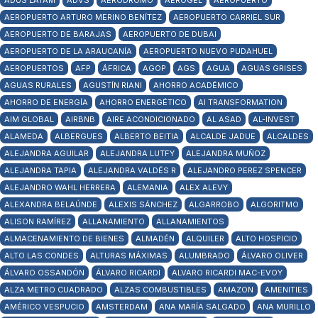
ADUS LATAM
ADVS
AERÓDROMO
AEROGEL
AEROPUERTO
AEROPUERTO ARTURO MERINO BENÍTEZ
AEROPUERTO CARRIEL SUR
AEROPUERTO DE BARAJAS
AEROPUERTO DE DUBAI
AEROPUERTO DE LA ARAUCANÍA
AEROPUERTO NUEVO PUDAHUEL
AEROPUERTOS
AFP
ÁFRICA
AGOP
AGS
AGUA
AGUAS GRISES
AGUAS RURALES
AGUSTÍN RIANI
AHORRO ACADÉMICO
AHORRO DE ENERGÍA
AHORRO ENERGÉTICO
AI TRANSFORMATION
AIM GLOBAL
AIRBNB
AIRE ACONDICIONADO
AL ASAD
AL-INVEST
ALAMEDA
ALBERGUES
ALBERTO BEITIA
ALCALDE JADUE
ALCALDES
ALEJANDRA AGUILAR
ALEJANDRA LUTFY
ALEJANDRA MUÑOZ
ALEJANDRA TAPIA
ALEJANDRA VALDÉS R
ALEJANDRO PEREZ SPENCER
ALEJANDRO WAHL HERRERA
ALEMANIA
ALEX ALEVY
ALEXANDRA BELAÚNDE
ALEXIS SÁNCHEZ
ALGARROBO
ALGORITMO
ALISON RAMÍREZ
ALLANAMIENTO
ALLANAMIENTOS
ALMACENAMIENTO DE BIENES
ALMADÉN
ALQUILER
ALTO HOSPICIO
ALTO LAS CONDES
ALTURAS MÁXIMAS
ALUMBRADO
ÁLVARO OLIVER
ÁLVARO OSSANDÓN
ÁLVARO RICARDI
ALVARO RICARDI MAC-EVOY
ALZA METRO CUADRADO
ALZAS COMBUSTIBLES
AMAZON
AMENITIES
AMÉRICO VESPUCIO
AMSTERDAM
ANA MARÍA SALGADO
ANA MURILLO