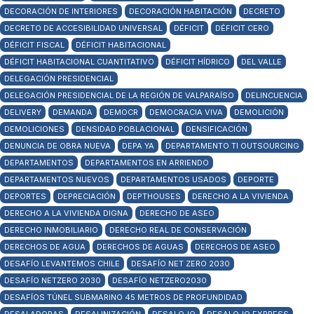
DECORACIÓN DE INTERIORES
DECORACIÓN HABITACIÓN
DECRETO
DECRETO DE ACCESIBILIDAD UNIVERSAL
DÉFICIT
DÉFICIT CERO
DÉFICIT FISCAL
DÉFICIT HABITACIONAL
DÉFICIT HABITACIONAL CUANTITATIVO
DÉFICIT HÍDRICO
DEL VALLE
DELEGACIÓN PRESIDENCIAL
DELEGACIÓN PRESIDENCIAL DE LA REGIÓN DE VALPARAÍSO
DELINCUENCIA
DELIVERY
DEMANDA
DEMOCR
DEMOCRACIA VIVA
DEMOLICIÓN
DEMOLICIONES
DENSIDAD POBLACIONAL
DENSIFICACIÓN
DENUNCIA DE OBRA NUEVA
DEPA YA
DEPARTAMENTO TI OUTSOURCING
DEPARTAMENTOS
DEPARTAMENTOS EN ARRIENDO
DEPARTAMENTOS NUEVOS
DEPARTAMENTOS USADOS
DEPORTE
DEPORTES
DEPRECIACIÓN
DEPTHOUSES
DERECHO A LA VIVIENDA
DERECHO A LA VIVIENDA DIGNA
DERECHO DE ASEO
DERECHO INMOBILIARIO
DERECHO REAL DE CONSERVACIÓN
DERECHOS DE AGUA
DERECHOS DE AGUAS
DERECHOS DE ASEO
DESAFÍO LEVANTEMOS CHILE
DESAFÍO NET ZERO 2030
DESAFÍO NETZERO 2030
DESAFÍO NETZERO2030
DESAFÍOS TÚNEL SUBMARINO 45 METROS DE PROFUNDIDAD