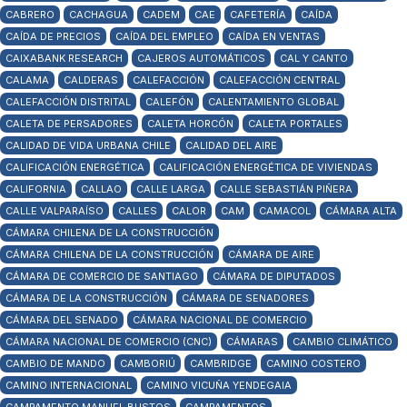
CABRERO
CACHAGUA
CADEM
CAE
CAFETERÍA
CAÍDA
CAÍDA DE PRECIOS
CAÍDA DEL EMPLEO
CAÍDA EN VENTAS
CAIXABANK RESEARCH
CAJEROS AUTOMÁTICOS
CAL Y CANTO
CALAMA
CALDERAS
CALEFACCIÓN
CALEFACCIÓN CENTRAL
CALEFACCIÓN DISTRITAL
CALEFÓN
CALENTAMIENTO GLOBAL
CALETA DE PERSADORES
CALETA HORCÓN
CALETA PORTALES
CALIDAD DE VIDA URBANA CHILE
CALIDAD DEL AIRE
CALIFICACIÓN ENERGÉTICA
CALIFICACIÓN ENERGÉTICA DE VIVIENDAS
CALIFORNIA
CALLAO
CALLE LARGA
CALLE SEBASTIÁN PIÑERA
CALLE VALPARAÍSO
CALLES
CALOR
CAM
CAMACOL
CÁMARA ALTA
CÁMARA CHILENA DE LA CONSTRUCCIÓN
CÁMARA CHILENA DE LA CONSTRUCCIÓN
CÁMARA DE AIRE
CÁMARA DE COMERCIO DE SANTIAGO
CÁMARA DE DIPUTADOS
CÁMARA DE LA CONSTRUCCIÓN
CÁMARA DE SENADORES
CÁMARA DEL SENADO
CÁMARA NACIONAL DE COMERCIO
CÁMARA NACIONAL DE COMERCIO (CNC)
CÁMARAS
CAMBIO CLIMÁTICO
CAMBIO DE MANDO
CAMBORIÚ
CAMBRIDGE
CAMINO COSTERO
CAMINO INTERNACIONAL
CAMINO VICUÑA YENDEGAIA