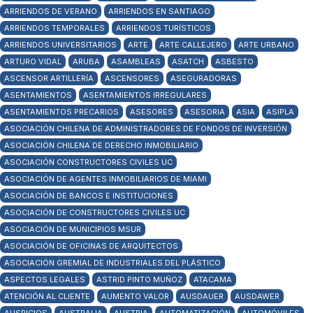
ARRIENDOS DE VERANO
ARRIENDOS EN SANTIAGO
ARRIENDOS TEMPORALES
ARRIENDOS TURÍSTICOS
ARRIENDOS UNIVERSITARIOS
ARTE
ARTE CALLEJERO
ARTE URBANO
ARTURO VIDAL
ARUBA
ASAMBLEAS
ASATCH
ASBESTO
ASCENSOR ARTILLERÍA
ASCENSORES
ASEGURADORAS
ASENTAMIENTOS
ASENTAMIENTOS IRREGULARES
ASENTAMIENTOS PRECARIOS
ASESORES
ASESORIA
ASIA
ASIPLA
ASOCIACIÓN CHILENA DE ADMINISTRADORES DE FONDOS DE INVERSIÓN
ASOCIACIÓN CHILENA DE DERECHO INMOBILIARIO
ASOCIACIÓN CONSTRUCTORES CIVILES UC
ASOCIACIÓN DE AGENTES INMOBILIARIOS DE MIAMI
ASOCIACIÓN DE BANCOS E INSTITUCIONES
ASOCIACIÓN DE CONSTRUCTORES CIVILES UC
ASOCIACIÓN DE MUNICIPIOS MSUR
ASOCIACIÓN DE OFICINAS DE ARQUITECTOS
ASOCIACIÓN GREMIAL DE INDUSTRIALES DEL PLÁSTICO
ASPECTOS LEGALES
ASTRID PINTO MUÑOZ
ATACAMA
ATENCIÓN AL CLIENTE
AUMENTO VALOR
AUSDAUER
AUSDAWER