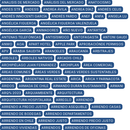
ANALISIS DE MERCADO
ANÁLISIS DEL MERCADO
ANATOCISMO
ANDES STR
ANDESS
ANDREA ÁVILA
ANDREA DÍAZ
ANDRÉS CELIS
ANDRÉS INNOCENTI GARCÍA
ANDRÉS PARDO
ANEF
ANFA
ANGELA LU
ANGÉLICA FIGUEROA
ANGÉLICA FIGUEROA VALENZUELA
ANGÉLICA GARCÍA
ANIMADORES
AÑO NUEVO
ANTÁRTICA
ANTENAS TELEFÓNICAS
ANTISÍSMOCO
ANTOFAGASTA
ANTONI GAUDÍ
ANWO
AOA
APART HOTEL
APPLE PARK
APROBACIÓNDE PERMISOS
APV
ARABIA SAUDITA
ARANCELES
ARAUCANÍA
ARBITRAJES
ÁRBOLES
ÁRBOLES NATIVOS
ARCADIS CHILE
ARCHIPIÉLAGO JUAN FERNÁNDEZ
ARCHIPLAN
ÁREA COMERCIAL
ÁREAS COMUNES
ÁREAS VERDES
ÁREAS VERDES SUSTENTABLES
ARGENTINA
ARGENTINA REAL ESTATE
ARICA
ARICA Y PARINACOTA
ÁRIDOS
ARMADA DE CHILE
ARMANDO DURÁN BUSTAMANTE
ARMANI
ARQ% 2023
ARQUIAMBIENTE
ARQUITECTURA
ARQUITECTURA HOSPITALARIA
ARREGLO
ARRIENDO
ARRIENDO A PRECIO JUSTO
ARRIENDO ASEQUIBLE
ARRIENDO CASAS
ARRIENDO DE BODEGAS
ARRIENDO DEPARTAMENTOS
ARRIENDO EN CHILE
ARRIENDO JUSTO
ARRIENDO PRECIO JUSTO
ARRIENDO VIVIENDAS
ARRIENDOS
ARRIENDOS DE OFICINAS