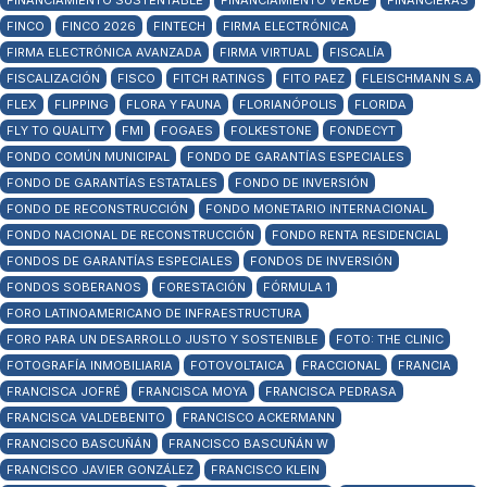
FINANCIAMIENTO SUSTENTABLE
FINANCIAMIENTO VERDE
FINANCIERAS
FINCO
FINCO 2026
FINTECH
FIRMA ELECTRÓNICA
FIRMA ELECTRÓNICA AVANZADA
FIRMA VIRTUAL
FISCALÍA
FISCALIZACIÓN
FISCO
FITCH RATINGS
FITO PAEZ
FLEISCHMANN S.A
FLEX
FLIPPING
FLORA Y FAUNA
FLORIANÓPOLIS
FLORIDA
FLY TO QUALITY
FMI
FOGAES
FOLKESTONE
FONDECYT
FONDO COMÚN MUNICIPAL
FONDO DE GARANTÍAS ESPECIALES
FONDO DE GARANTÍAS ESTATALES
FONDO DE INVERSIÓN
FONDO DE RECONSTRUCCIÓN
FONDO MONETARIO INTERNACIONAL
FONDO NACIONAL DE RECONSTRUCCIÓN
FONDO RENTA RESIDENCIAL
FONDOS DE GARANTÍAS ESPECIALES
FONDOS DE INVERSIÓN
FONDOS SOBERANOS
FORESTACIÓN
FÓRMULA 1
FORO LATINOAMERICANO DE INFRAESTRUCTURA
FORO PARA UN DESARROLLO JUSTO Y SOSTENIBLE
FOTO: THE CLINIC
FOTOGRAFÍA INMOBILIARIA
FOTOVOLTAICA
FRACCIONAL
FRANCIA
FRANCISCA JOFRÉ
FRANCISCA MOYA
FRANCISCA PEDRASA
FRANCISCA VALDEBENITO
FRANCISCO ACKERMANN
FRANCISCO BASCUÑÁN
FRANCISCO BASCUÑÁN W
FRANCISCO JAVIER GONZÁLEZ
FRANCISCO KLEIN