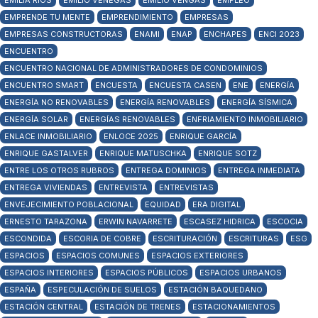
EMILIA RÍOS
EMILIO VENEGAS
EMILIO VENGAS
EMPLEO
EMPRENDE TU MENTE
EMPRENDIMIENTO
EMPRESAS
EMPRESAS CONSTRUCTORAS
ENAMI
ENAP
ENCHAPES
ENCI 2023
ENCUENTRO
ENCUENTRO NACIONAL DE ADMINISTRADORES DE CONDOMINIOS
ENCUENTRO SMART
ENCUESTA
ENCUESTA CASEN
ENE
ENERGÍA
ENERGÍA NO RENOVABLES
ENERGÍA RENOVABLES
ENERGÍA SÍSMICA
ENERGÍA SOLAR
ENERGÍAS RENOVABLES
ENFRIAMIENTO INMOBILIARIO
ENLACE INMOBILIARIO
ENLOCE 2025
ENRIQUE GARCÍA
ENRIQUE GASTALVER
ENRIQUE MATUSCHKA
ENRIQUE SOTZ
ENTRE LOS OTROS RUBROS
ENTREGA DOMINIOS
ENTREGA INMEDIATA
ENTREGA VIVIENDAS
ENTREVISTA
ENTREVISTAS
ENVEJECIMIENTO POBLACIONAL
EQUIDAD
ERA DIGITAL
ERNESTO TARAZONA
ERWIN NAVARRETE
ESCASEZ HIDRICA
ESCOCIA
ESCONDIDA
ESCORIA DE COBRE
ESCRITURACIÓN
ESCRITURAS
ESG
ESPACIOS
ESPACIOS COMUNES
ESPACIOS EXTERIORES
ESPACIOS INTERIORES
ESPACIOS PÚBLICOS
ESPACIOS URBANOS
ESPAÑA
ESPECULACIÓN DE SUELOS
ESTACIÓN BAQUEDANO
ESTACIÓN CENTRAL
ESTACIÓN DE TRENES
ESTACIONAMIENTOS