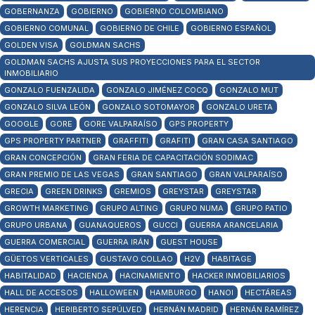
GOBERNANZA
GOBIERNO
GOBIERNO COLOMBIANO
GOBIERNO COMUNAL
GOBIERNO DE CHILE
GOBIERNO ESPAÑOL
GOLDEN VISA
GOLDMAN SACHS
GOLDMAN SACHS AJUSTA SUS PROYECCIONES PARA EL SECTOR
INMOBILIARIO
GONZALO FUENZALIDA
GONZALO JIMÉNEZ COCQ
GONZALO MUT
GONZALO SILVA LEÓN
GONZALO SOTOMAYOR
GONZALO URETA
GOOGLE
GORE
GORE VALPARAÍSO
GPS PROPERTY
GPS PROPERTY PARTNER
GRAFFITI
GRAFITI
GRAN CASA SANTIAGO
GRAN CONCEPCIÓN
GRAN FERIA DE CAPACITACIÓN SODIMAC
GRAN PREMIO DE LAS VEGAS
GRAN SANTIAGO
GRAN VALPARAÍSO
GRECIA
GREEN DRINKS
GREMIOS
GREYSTAR
GREYSTAR
GROWTH MARKETING
GRUPO ALTING
GRUPO NUMA
GRUPO PATIO
GRUPO URBANA
GUANAQUEROS
GUCCI
GUERRA ARANCELARIA
GUERRA COMERCIAL
GUERRA IRÁN
GUEST HOUSE
GÜETOS VERTICALES
GUSTAVO COLLAO
H2V
HABITAGE
HABITALIDAD
HACIENDA
HACINAMIENTO
HACKER INMOBILIARIOS
HALL DE ACCESOS
HALLOWEEN
HAMBURGO
HANOI
HECTÁREAS
HERENCIA
HERIBERTO SEPÚLVED
HERNÁN MADRID
HERNÁN RAMÍREZ