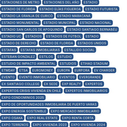
ESTACIONES DE METRO
ESTACIONES DEL AÑO
ESTADIO
ESTADIO DE FLORIDA
ESTADIO ELÍAS FIGUEROA
ESTADIO FUTURISTA
ESTADIO LA GRANJA DE CURICÓ
ESTADIO MARACANÁ
ESTADIO MONUMENTAL
ESTADIO MUNICIPAL
ESTADIO NACIONAL
ESTADIO SAN CARLOS DE APOQUINDO
ESTADIO SANTIAGO BERNABÉU
ESTADIO UC
ESTADIOS
ESTADIOS DE FÚTBOL
ESTADO
ESTADO DE DERECHO
ESTADO DE FLORIDA
ESTADOS UNIDOS
ESTAFAS
ESTAFAS INMOBILIARIAS
ESTALLIDO SOCIAL
ESTEBAN GONZALEZ
ESTILOS
ESTUDIO
ESTUDIO DE IMPACTO AMBIENTAL
ESTUDIOS
ETIHAD STADIUM
ETMDAY
ETSA
EUROMONEY
EUROPA
EURPORA
EV CHARGER
EVENTO
EVENTO INMOBILIARIO
EVENTOS
EVERGRANDE
EX SANTIAGO COLLEGE
EX SEDE
EXP REALTY
EXPERTOS
EXPERTOS CRISIS VIVIENDA EN CHILE
EXPERTOS INMOBILIARIOS
EXPO CONDOMINIOS 2025
EXPO DE OPORTUNIDADES INMOBILIARIA DE PUERTO VARAS
EXPO ENERGÍA SOSTENIBLE
EXPO MERCADO INMOBILIARIO
EXPO OSAKA
EXPO REAL ESTATE
EXPO RENTA CORTA
EXPO TERRENOS
EXPO VIVIENDA 2023
EXPO VIVIENDA 2024