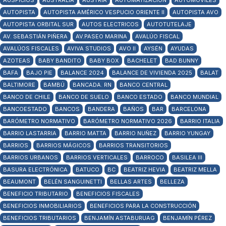
AUSPICIOS
AUSTRALIA
AUSTRIA
AUTOMATIZACIÓN
AUTOMÓVILES
AUTOPISTA
AUTOPISTA AMÉRICO VESPUCIO ORIENTE II
AUTOPISTA AVO
AUTOPISTA ORBITAL SUR
AUTOS ELECTRICOS
AUTOTUTELAJE
AV. SEBASTIÁN PIÑERA
AV.PASEO MARINA
AVALÚO FISCAL
AVALÚOS FISCALES
AVIVA STUDIOS
AVO II
AYSÉN
AYUDAS
AZOTEAS
BABY BANDITO
BABY BOX
BACHELET
BAD BUNNY
BAFA
BAJO PIE
BALANCE 2024
BALANCE DE VIVIENDA 2025
BALAT
BALTIMORE
BAMBÚ
BANCADA. RN
BANCO CENTRAL
BANCO DE CHILE
BANCO DE SUELO
BANCO ESTADO
BANCO MUNDIAL
BANCOESTADO
BANCOS
BANDERA
BAÑOS
BAR
BARCELONA
BARÓMETRO NORMATIVO
BARÓMETRO NORMATIVO 2026
BARRIO ITALIA
BARRIO LASTARRIA
BARRIO MATTA
BARRIO NUÑEZ
BARRIO YUNGAY
BARRIOS
BARRIOS MÁGICOS
BARRIOS TRANSITORIOS
BARRIOS URBANOS
BARRIOS VERTICALES
BARROCO
BASILEA III
BASURA ELECTRÓNICA
BATUCO
BC
BEATRIZ HEVIA
BEATRIZ MELLA
BEAUMONT
BELÉN SANGUINETTI
BELLAS ARTES
BELLEZA
BENEFICIO TRIBUTARIO
BENEFICIOS FISCALES
BENEFICIOS INMOBILIARIOS
BENEFICIOS PARA LA CONSTRUCCIÓN
BENEFICIOS TRIBUTARIOS
BENJAMÍN ASTABURUAG
BENJAMÍN PÉREZ