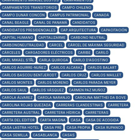
CAMPAMENTO MANUEL BUSTOS
CAMPAMENTOS
CAMPAMENTOS TRANSITORIOS
CAMPO CHILENO
CAMPO DUNAR CONCÓN
CAMPUS PATRIMONIAL
CANADÁ
CANAL BEAGLE
CANAL DE PANAMÁ
CANDIDATOS
CANDIDATOS PRESIDENCIALES
CAP ARQUITECTURA
CAPACITACIÓN
CAPITAL HUMANO
CAPITALIZARME
CARBONO NEUTRAL
CARBONONEUTRALIDAD
CÁRCEL
CÁRCEL DE MÁXIMA SEGURIDAD
CÁRCELES
CARGADORES ELÉCTRICOS
CARIBE
CARILÓ
CARL MIKAEL STÅL
CARLA QUIROGA
CARLO D'AGOSTINO
CARLOS AGUIRRE-NUÑEZ
CARLOS ALCARAZ
CARLOS BALART
CARLOS BASCOU BENTJERODT
CARLOS CRUZ
CARLOS MAILLET
CARLOS MONTES
CARLOS MORENO
CARLOS PARADA MEYER
CARLOS SAUL
CARLOS VÁSQUEZ
CARMEN PAZ MUÑOZ
CAROLA ÁLVAREZ
CAROLA NARANJO
CAROLINA MATTHEI DA BOVE
CAROLINA ROJAS QUEZADA
CARRERAS CLANDESTINAS
CARRETERA
CARRETERA AUSTRAL
CARRETERA HÍDRICA
CARRETERAS
CARTA DEL EDITOR
CARTA MAGNA
CASA
CASA DE ACOGIDA
CASA LASTRA HOTEL
CASA PRE
CASA PROPIA
CASA RUPANCO
CASA SEMILLA
CASABLANCA
CASAS