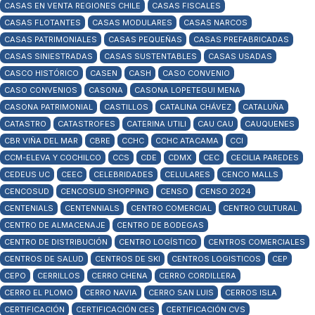
CASAS EN VENTA REGIONES CHILE
CASAS FISCALES
CASAS FLOTANTES
CASAS MODULARES
CASAS NARCOS
CASAS PATRIMONIALES
CASAS PEQUEÑAS
CASAS PREFABRICADAS
CASAS SINIESTRADAS
CASAS SUSTENTABLES
CASAS USADAS
CASCO HISTÓRICO
CASEN
CASH
CASO CONVENIO
CASO CONVENIOS
CASONA
CASONA LOPETEGUI MENA
CASONA PATRIMONIAL
CASTILLOS
CATALINA CHÁVEZ
CATALUÑA
CATASTRO
CATASTROFES
CATERINA UTILI
CAU CAU
CAUQUENES
CBR VIÑA DEL MAR
CBRE
CCHC
CCHC ATACAMA
CCI
CCM-ELEVA Y COCHILCO
CCS
CDE
CDMX
CEC
CECILIA PAREDES
CEDEUS UC
CEEC
CELEBRIDADES
CELULARES
CENCO MALLS
CENCOSUD
CENCOSUD SHOPPING
CENSO
CENSO 2024
CENTENIALS
CENTENNIALS
CENTRO COMERCIAL
CENTRO CULTURAL
CENTRO DE ALMACENAJE
CENTRO DE BODEGAS
CENTRO DE DISTRIBUCIÓN
CENTRO LOGÍSTICO
CENTROS COMERCIALES
CENTROS DE SALUD
CENTROS DE SKI
CENTROS LOGISTICOS
CEP
CEPO
CERRILLOS
CERRO CHENA
CERRO CORDILLERA
CERRO EL PLOMO
CERRO NAVIA
CERRO SAN LUIS
CERROS ISLA
CERTIFICACIÓN
CERTIFICACIÓN CES
CERTIFICACIÓN CVS