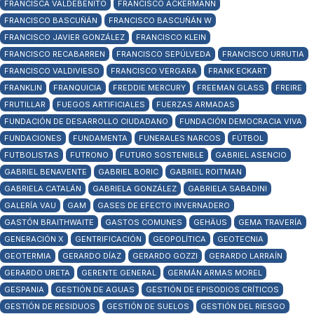
FRANCISCA VALDEBENITO
FRANCISCO ACKERMANN
FRANCISCO BASCUÑÁN
FRANCISCO BASCUÑÁN W
FRANCISCO JAVIER GONZÁLEZ
FRANCISCO KLEIN
FRANCISCO RECABARREN
FRANCISCO SEPÚLVEDA
FRANCISCO URRUTIA
FRANCISCO VALDIVIESO
FRANCISCO VERGARA
FRANK ECKART
FRANKLIN
FRANQUICIA
FREDDIE MERCURY
FREEMAN GLASS
FREIRE
FRUTILLAR
FUEGOS ARTIFICIALES
FUERZAS ARMADAS
FUNDACIÓN DE DESARROLLO CIUDADANO
FUNDACIÓN DEMOCRACIA VIVA
FUNDACIONES
FUNDAMENTA
FUNERALES NARCOS
FÚTBOL
FUTBOLISTAS
FUTRONO
FUTURO SOSTENIBLE
GABRIEL ASENCIO
GABRIEL BENAVENTE
GABRIEL BORIC
GABRIEL ROITMAN
GABRIELA CATALÁN
GABRIELA GONZÁLEZ
GABRIELA SABADINI
GALERÍA VAU
GAM
GASES DE EFECTO INVERNADERO
GASTÓN BRAITHWAITE
GASTOS COMUNES
GEHÄUS
GEMA TRAVERÍA
GENERACIÓN X
GENTRIFICACIÓN
GEOPOLÍTICA
GEOTECNIA
GEOTERMIA
GERARDO DÍAZ
GERARDO GOZZI
GERARDO LARRAÍN
GERARDO URETA
GERENTE GENERAL
GERMÁN ARMAS MOREL
GESPANIA
GESTIÓN DE AGUAS
GESTIÓN DE EPISODIOS CRÍTICOS
GESTIÓN DE RESIDUOS
GESTIÓN DE SUELOS
GESTIÓN DEL RIESGO