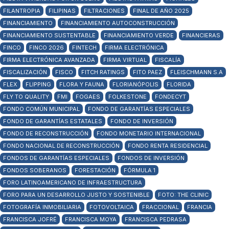
FILANTROPIA
FILIPINAS
FILTRACIONES
FINAL DE AÑO 2025
FINANCIAMIENTO
FINANCIAMIENTO AUTOCONSTRUCCIÓN
FINANCIAMIENTO SUSTENTABLE
FINANCIAMIENTO VERDE
FINANCIERAS
FINCO
FINCO 2026
FINTECH
FIRMA ELECTRÓNICA
FIRMA ELECTRÓNICA AVANZADA
FIRMA VIRTUAL
FISCALÍA
FISCALIZACIÓN
FISCO
FITCH RATINGS
FITO PAEZ
FLEISCHMANN S.A
FLEX
FLIPPING
FLORA Y FAUNA
FLORIANÓPOLIS
FLORIDA
FLY TO QUALITY
FMI
FOGAES
FOLKESTONE
FONDECYT
FONDO COMÚN MUNICIPAL
FONDO DE GARANTÍAS ESPECIALES
FONDO DE GARANTÍAS ESTATALES
FONDO DE INVERSIÓN
FONDO DE RECONSTRUCCIÓN
FONDO MONETARIO INTERNACIONAL
FONDO NACIONAL DE RECONSTRUCCIÓN
FONDO RENTA RESIDENCIAL
FONDOS DE GARANTÍAS ESPECIALES
FONDOS DE INVERSIÓN
FONDOS SOBERANOS
FORESTACIÓN
FÓRMULA 1
FORO LATINOAMERICANO DE INFRAESTRUCTURA
FORO PARA UN DESARROLLO JUSTO Y SOSTENIBLE
FOTO: THE CLINIC
FOTOGRAFÍA INMOBILIARIA
FOTOVOLTAICA
FRACCIONAL
FRANCIA
FRANCISCA JOFRÉ
FRANCISCA MOYA
FRANCISCA PEDRASA