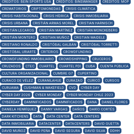
CREDITOS: BEIN SPORTS USA
CRÉDITOS: BINSWANGER
CRÉDITOS: MOP
CREMATORIOS
CRIPTOMONEDAS
CRISIS CLIMÁTICA
CRISIS HABITACIONAL
CRISIS HÍDRICA
CRISIS INMOBILIARIA
CRISIS URBANA
CRISTIÁN ARMAS MOREL
CRISTIAN HARNISCH
CRISTIÁN LECAROS
CRISTIÁN MARTÍNEZ
CRISTIÁN MONCKEBERG
CRISTIÁN MONTERO
CRISTIAN MUÑOZ
CRISTIAN WAIDELE
CRISTIANO RONALDO
CRISTÓBAL GALBÁN
CRISTÓBAL TORRETTI
CRISTÓBAL URIARTE
CRITERIOS
CROWDFUNDING
CROWDFUNDING INMOBILIARIO
CROWDSHIPPING
CRUCEROS
CRUZADOS
CTEC
CUARTEL
CUARTEL PDI
CUBA
CUENTA PÚBLICA
CULTURA ORGANIZACIONAL
CUMBRE G7
CUPERTINO
CURACO DE VÉLEZ
CURANILAHUE
CURAZAO
CURICÓ
CURSOS
CURUAMA
CUSHMAN & WAKEFIELD
CVD
CYBER DAY
CYBER DAY 2026
CYBER MONDAY
CYBER MONDAY CHILE 2023
CYBERDAY
DAMINIFICADOS
DAMNIFICADOS
DANA
DANIEL FLORES
DANIELA HENRÍQUEZ
DANNY VARGAS
DAÑOS
DARÍO CORTÉS
DARK KITCHENS
DATA
DATA CENTER
DATA CENTERS
DATA INMOBILIARIA
DATACENTER
DATACENTERS
DAVID GUETTA
DAVID MUÑOZ
DAVID PEÑA
DAVID SEGURA
DAVID SILVA
DDHH