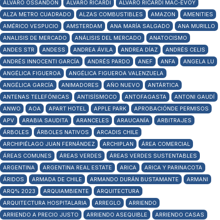
ÁLVARO OSSANDÓN
ÁLVARO RICARDI
ALVARO RICARDI MAC-EVOY
ALZA METRO CUADRADO
ALZAS COMBUSTIBLES
AMAZON
AMENITIES
AMÉRICO VESPUCIO
AMSTERDAM
ANA MARÍA SALGADO
ANA MURILLO
ANALISIS DE MERCADO
ANÁLISIS DEL MERCADO
ANATOCISMO
ANDES STR
ANDESS
ANDREA ÁVILA
ANDREA DÍAZ
ANDRÉS CELIS
ANDRÉS INNOCENTI GARCÍA
ANDRÉS PARDO
ANEF
ANFA
ANGELA LU
ANGÉLICA FIGUEROA
ANGÉLICA FIGUEROA VALENZUELA
ANGÉLICA GARCÍA
ANIMADORES
AÑO NUEVO
ANTÁRTICA
ANTENAS TELEFÓNICAS
ANTISÍSMOCO
ANTOFAGASTA
ANTONI GAUDÍ
ANWO
AOA
APART HOTEL
APPLE PARK
APROBACIÓNDE PERMISOS
APV
ARABIA SAUDITA
ARANCELES
ARAUCANÍA
ARBITRAJES
ÁRBOLES
ÁRBOLES NATIVOS
ARCADIS CHILE
ARCHIPIÉLAGO JUAN FERNÁNDEZ
ARCHIPLAN
ÁREA COMERCIAL
ÁREAS COMUNES
ÁREAS VERDES
ÁREAS VERDES SUSTENTABLES
ARGENTINA
ARGENTINA REAL ESTATE
ARICA
ARICA Y PARINACOTA
ÁRIDOS
ARMADA DE CHILE
ARMANDO DURÁN BUSTAMANTE
ARMANI
ARQ% 2023
ARQUIAMBIENTE
ARQUITECTURA
ARQUITECTURA HOSPITALARIA
ARREGLO
ARRIENDO
ARRIENDO A PRECIO JUSTO
ARRIENDO ASEQUIBLE
ARRIENDO CASAS