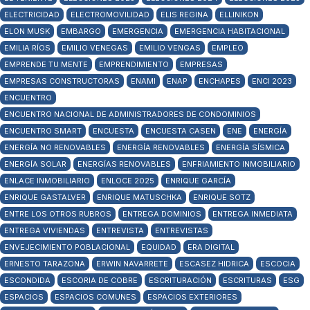
ELECTRICIDAD
ELECTROMOVILIDAD
ELIS REGINA
ELLINIKON
ELON MUSK
EMBARGO
EMERGENCIA
EMERGENCIA HABITACIONAL
EMILIA RÍOS
EMILIO VENEGAS
EMILIO VENGAS
EMPLEO
EMPRENDE TU MENTE
EMPRENDIMIENTO
EMPRESAS
EMPRESAS CONSTRUCTORAS
ENAMI
ENAP
ENCHAPES
ENCI 2023
ENCUENTRO
ENCUENTRO NACIONAL DE ADMINISTRADORES DE CONDOMINIOS
ENCUENTRO SMART
ENCUESTA
ENCUESTA CASEN
ENE
ENERGÍA
ENERGÍA NO RENOVABLES
ENERGÍA RENOVABLES
ENERGÍA SÍSMICA
ENERGÍA SOLAR
ENERGÍAS RENOVABLES
ENFRIAMIENTO INMOBILIARIO
ENLACE INMOBILIARIO
ENLOCE 2025
ENRIQUE GARCÍA
ENRIQUE GASTALVER
ENRIQUE MATUSCHKA
ENRIQUE SOTZ
ENTRE LOS OTROS RUBROS
ENTREGA DOMINIOS
ENTREGA INMEDIATA
ENTREGA VIVIENDAS
ENTREVISTA
ENTREVISTAS
ENVEJECIMIENTO POBLACIONAL
EQUIDAD
ERA DIGITAL
ERNESTO TARAZONA
ERWIN NAVARRETE
ESCASEZ HIDRICA
ESCOCIA
ESCONDIDA
ESCORIA DE COBRE
ESCRITURACIÓN
ESCRITURAS
ESG
ESPACIOS
ESPACIOS COMUNES
ESPACIOS EXTERIORES