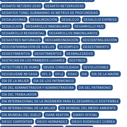
DESAFÍO NETZERO 2030
DESAFÍO NETZERO2030
DESAFÍOS TÚNEL SUBMARINO 45 METROS DE PROFUNDIDAD
DESALADORAS
DESALINIZACIÓN
DESALOJO
DESALOJO EXPRESS
DESALOJOS
DESARROLLO INMOBILIARIO
DESARROLLO PAÍS
DESARROLLO RESIDENCIAL
DESARROLLOS INMOBILIARIOS
DESASTRES NATURALES
DESCARBONIZACIÓN
DESCENTRALIZACIÓN
DESCONTAMINACIÓN DE SUELOS
DESEMPLEO
DESESTIMIENTO
DESESTIMIENTOS
DESISTIMIENTOS
DESMALEZADOS
DESTACAN EN LOS PRIMEROS LUGARES
DESTINOS
DETECTORES DE HUMO
DEUDA CONSOLIDADA
DEVOLUCIONES
DEVUELVEME MI CASA
DFL 2
DFL2
DGAC
DIA
DÍA DE LA MADRE
DÍA DE LA MUJER
DÍA DE LOS PATRIMONIOS
DÍA DEL ADMINISTRADOR Y ADMINISTRADORA
DÍA DEL PATRIMONIO
DÍA DEL TRABAJADOR
DÍA INTERNACIONAL DE LA INGENIERÍA PARA EL DESARROLLO SOSTENIBLE
DÍA INTERNACIONAL DE LA MUJER
DÍA MUNDIAL DEL MEDIO AMBIENTE
DÍA MUNDIAL DEL SUELO
DIANE KEATON
DIARIO OFICIAL
DIEGO CARPENTIER
DIEGO HERNÁNDEZ
DIEGO RODRÍGUEZ CORREA