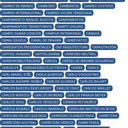
CAMBIO DE MANDO
CAMBORIÚ
CAMBRIDGE
CAMINO COSTERO
CAMINO INTERNACIONAL
CAMINO VICUÑA YENDEGAIA
CAMPAMENTO MANUEL BUSTOS
CAMPAMENTOS
CAMPAMENTOS TRANSITORIOS
CAMPO CHILENO
CAMPO DUNAR CONCÓN
CAMPUS PATRIMONIAL
CANADÁ
CANAL BEAGLE
CANAL DE PANAMÁ
CANDIDATOS
CANDIDATOS PRESIDENCIALES
CAP ARQUITECTURA
CAPACITACIÓN
CAPITAL HUMANO
CAPITALIZARME
CARBONO NEUTRAL
CARBONONEUTRALIDAD
CÁRCEL
CÁRCEL DE MÁXIMA SEGURIDAD
CÁRCELES
CARGADORES ELÉCTRICOS
CARIBE
CARILÓ
CARL MIKAEL STÅL
CARLA QUIROGA
CARLO D'AGOSTINO
CARLOS AGUIRRE-NUÑEZ
CARLOS ALCARAZ
CARLOS BALART
CARLOS BASCOU BENTJERODT
CARLOS CRUZ
CARLOS MAILLET
CARLOS MONTES
CARLOS MORENO
CARLOS PARADA MEYER
CARLOS SAUL
CARLOS VÁSQUEZ
CARMEN PAZ MUÑOZ
CAROLA ÁLVAREZ
CAROLA NARANJO
CAROLINA MATTHEI DA BOVE
CAROLINA ROJAS QUEZADA
CARRERAS CLANDESTINAS
CARRETERA
CARRETERA AUSTRAL
CARRETERA HÍDRICA
CARRETERAS