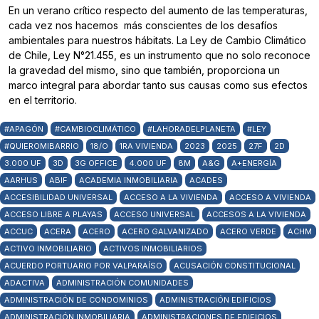
En un verano crítico respecto del aumento de las temperaturas,
cada vez nos hacemos más conscientes de los desafíos
ambientales para nuestros hábitats. La Ley de Cambio Climático
de Chile, Ley N°21.455, es un instrumento que no solo reconoce
la gravedad del mismo, sino que también, proporciona un
marco integral para abordar tanto sus causas como sus efectos
en el territorio.
#APAGÓN
#CAMBIOCLIMÁTICO
#LAHORADELPLANETA
#LEY
#QUIEROMIBARRIO
18/O
1RA VIVIENDA
2023
2025
27F
2D
3.000 UF
3D
3G OFFICE
4.000 UF
8M
A&G
A+ENERGÍA
AARHUS
ABIF
ACADEMIA INMOBILIARIA
ACADES
ACCESIBILIDAD UNIVERSAL
ACCESO A LA VIVIENDA
ACCESO A VIVIENDA
ACCESO LIBRE A PLAYAS
ACCESO UNIVERSAL
ACCESOS A LA VIVIENDA
ACCUC
ACERA
ACERO
ACERO GALVANIZADO
ACERO VERDE
ACHM
ACTIVO INMOBILIARIO
ACTIVOS INMOBILIARIOS
ACUERDO PORTUARIO POR VALPARAÍSO
ACUSACIÓN CONSTITUCIONAL
ADACTIVA
ADMINISTRACIÓN COMUNIDADES
ADMINISTRACIÓN DE CONDOMINIOS
ADMINISTRACIÓN EDIFICIOS
ADMINISTRACIÓN INMOBILIARIA
ADMINISTRACIONES DE EDIFICIOS