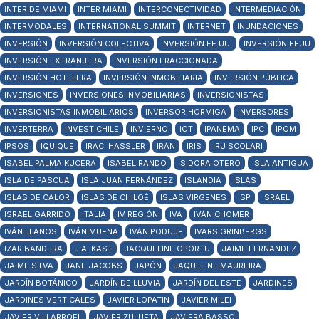
INTER DE MIAMI
INTER MIAMI
INTERCONECTIVIDAD
INTERMEDIACIÓN
INTERMODALES
INTERNATIONAL SUMMIT
INTERNET
INUNDACIONES
INVERSIÓN
INVERSIÓN COLECTIVA
INVERSIÓN EE.UU.
INVERSIÓN EEUU
INVERSIÓN EXTRANJERA
INVERSIÓN FRACCIONADA
INVERSIÓN HOTELERA
INVERSIÓN INMOBILIARIA
INVERSIÓN PÚBLICA
INVERSIONES
INVERSIONES INMOBILIARIAS
INVERSIONISTAS
INVERSIONISTAS INMOBILIARIOS
INVERSOR HORMIGA
INVERSORES
INVERTERRA
INVEST CHILE
INVIERNO
IOT
IPANEMA
IPC
IPOM
IPSOS
IQUIQUE
IRACÍ HASSLER
IRÁN
IRIS
IRU SCOLARI
ISABEL PALMA KUCERA
ISABEL RANDO
ISIDORA OTERO
ISLA ANTIGUA
ISLA DE PASCUA
ISLA JUAN FERNÁNDEZ
ISLANDIA
ISLAS
ISLAS DE CALOR
ISLAS DE CHILOÉ
ISLAS VIRGENES
ISP
ISRAEL
ISRAEL GARRIDO
ITALIA
IV REGIÓN
IVA
IVÁN CHOMER
IVÁN LLANOS
IVÁN MUENA
IVÁN PODUJE
IVARS GRINBERGS
IZAR BANDERA
J.A. KAST
JACQUELINE OPORTU
JAIME FERNANDEZ
JAIME SILVA
JANE JACOBS
JAPÓN
JAQUELINE MAUREIRA
JARDÍN BOTÁNICO
JARDÍN DE LLUVIA
JARDÍN DEL ESTE
JARDINES
JARDINES VERTICALES
JAVIER LOPATIN
JAVIER MILEI
JAVIER VILLARROEL
JAVIER ZULUETA
JAVIERA BASSO