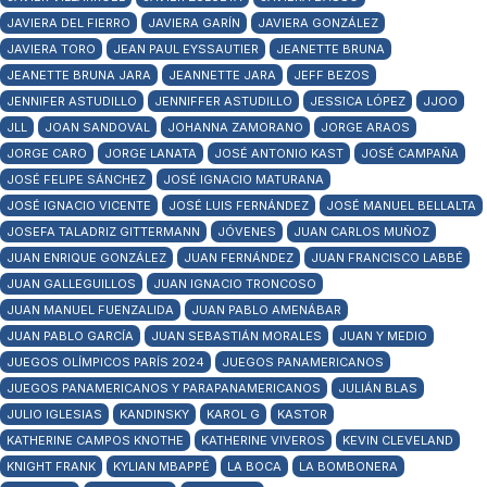
JAVIERA DEL FIERRO
JAVIERA GARÍN
JAVIERA GONZÁLEZ
JAVIERA TORO
JEAN PAUL EYSSAUTIER
JEANETTE BRUNA
JEANETTE BRUNA JARA
JEANNETTE JARA
JEFF BEZOS
JENNIFER ASTUDILLO
JENNIFFER ASTUDILLO
JESSICA LÓPEZ
JJOO
JLL
JOAN SANDOVAL
JOHANNA ZAMORANO
JORGE ARAOS
JORGE CARO
JORGE LANATA
JOSÉ ANTONIO KAST
JOSÉ CAMPAÑA
JOSÉ FELIPE SÁNCHEZ
JOSÉ IGNACIO MATURANA
JOSÉ IGNACIO VICENTE
JOSÉ LUIS FERNÁNDEZ
JOSÉ MANUEL BELLALTA
JOSEFA TALADRIZ GITTERMANN
JÓVENES
JUAN CARLOS MUÑOZ
JUAN ENRIQUE GONZÁLEZ
JUAN FERNÁNDEZ
JUAN FRANCISCO LABBÉ
JUAN GALLEGUILLOS
JUAN IGNACIO TRONCOSO
JUAN MANUEL FUENZALIDA
JUAN PABLO AMENÁBAR
JUAN PABLO GARCÍA
JUAN SEBASTIÁN MORALES
JUAN Y MEDIO
JUEGOS OLÍMPICOS PARÍS 2024
JUEGOS PANAMERICANOS
JUEGOS PANAMERICANOS Y PARAPANAMERICANOS
JULIÁN BLAS
JULIO IGLESIAS
KANDINSKY
KAROL G
KASTOR
KATHERINE CAMPOS KNOTHE
KATHERINE VIVEROS
KEVIN CLEVELAND
KNIGHT FRANK
KYLIAN MBAPPÉ
LA BOCA
LA BOMBONERA