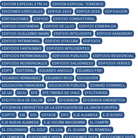
EDICIÓN ESPECIAL ETM 24
EDICIÓN ESPECIAL TERRENOS
EDICIONES ESPECIALES
EDIFICA 2024
EDIFICA 2026
EDIFICACIÓN
EDIFICACIONES
EDIFICIO
EDIFICIO CONSISTORIAL
EDIFICIO COSTANERA
EDIFICIO DE LUJO
EDIFICIO ESMERALDA
EDIFICIO GUILLERMO MANN
EDIFICIO INTELIGENTE
EDIFICIO KANDINSKY
EDIFICIO PATRIMONIAL
EDIFICIO VITACURA
EDIFICIOS
EDIFICIOS FANTASMAS
EDIFICIOS INTELIGENTES
EDIFICIOS PATRIMONIALES
EDIFICIOS PÚBLICOS
EDIFICIOS RESIDENCIAL
EDIFICIOS RESIDENCIALES
EDIFICIOS SALUDABLES
EDIFICIOS VERDES
EDIFY
EDITORIAL
EDUARDO ANGULO
EDUARDO FREI
EDUARDO HERNANDEZ
EDUARDO RICCI
EDUCACIÓN
EDUCACIÓN FINANCIERA
EDUCACIÓN PÚBLICA
EDWARD CORNWELL
EE.UU
EEUU
EFE
EFE TRENES DE CHILE
EFECTIVIDAD
EFECTO ISLA DE CALOR
EFH
EFICIENCIA
EFICIENCIA ENERGÉTICA
EFICIENCIA ENERGÉTICA DE LA EDIFICACIÓN DE LA UNIÓN EUROPEA
EGIPTO
EIA
EICI
EIFFAGE
EIFS
EJE ALAMEDA
EJE BIOBÍO
EJE NUEVA ALAMEDA
EJE VICUÑA MACKENNA
EL CAMPÍN
EL COLORADO
EL GOLF
EL LOA
EL OLIVAR
EL ROMERAL
EL TENIENTE
ELECCIONES 2023
ELECCIONES 2024
ELECCIONES 2025