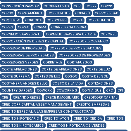
CONVENCIÓN RAMSAR
COOPERATIVAS
COP
COP27
COP28
COP30
COPA AMÉRICA
COPENHAGUE
COPIAPÓ
COPROPIEDAD
COQUIMBO
CÓRDOBA
CORDYCEPS
COREA
COREA DEL SUR
CORES
CORFO
CORMA
CORNELIO SAAVEDRA
CORNELIO SAAVEDRA U.
CORNELIO SAAVEDRA URIARTE
CORONEL
CORPORACIÓN DE BIENES DE CAPITAL
CORREDOR BIOCEANICO
CORREDOR DE PROPIEDAD
CORREDOR DE PROPIEDADADES
CORREDORAS DE PROPIEDADES
CORREDORES DE PROPIEDADES
CORREDORES VERDES
CORRETAJE
CORTAFUEGOS
CORTE APELACIONES
CORTE DE APELACIONES
CORTE DE LUZ
CORTE SUPREMA
CORTES DE LUZ
COSOC
COSTA DEL SOL
COSTANERA ANDRÉS BELLO
COSTO DE LA VIDA
COTIZACIONES
COUNTRY GARDEN
COWORK
COWORKING
COYHAIQUE
CPC
CPI
CRE
CREANDO REDES
CRECE INMOBILIARIO
CREDICORP CAPITAL
CREDICORP CAPITAL ASSET MANAGEMENT
CRÉDITO EMPRESAS
CRÉDITO ESPECIAL A LAS EMPRESAS CONSTRUCTORAS
CRÉDITO HIPOTECARIO
CRÉDITO: ATON
CRÉDITO: CEDIDA
CRÉDITOS
CRÉDITOS HIPOTECARIOS
CRÉDITOS HIPOTECARIOS VERDES