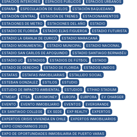
ESPACIOS INTERIORES
ESPACIOS PÚBLICOS
ESPACIOS URBANOS
ESPAÑA
ESPECULACIÓN DE SUELOS
ESTACIÓN BAQUEDANO
ESTACIÓN CENTRAL
ESTACIÓN DE TRENES
ESTACIONAMIENTOS
ESTACIONES DE METRO
ESTACIONES DEL AÑO
ESTADIO
ESTADIO DE FLORIDA
ESTADIO ELÍAS FIGUEROA
ESTADIO FUTURISTA
ESTADIO LA GRANJA DE CURICÓ
ESTADIO MARACANÁ
ESTADIO MONUMENTAL
ESTADIO MUNICIPAL
ESTADIO NACIONAL
ESTADIO SAN CARLOS DE APOQUINDO
ESTADIO SANTIAGO BERNABÉU
ESTADIO UC
ESTADIOS
ESTADIOS DE FÚTBOL
ESTADO
ESTADO DE DERECHO
ESTADO DE FLORIDA
ESTADOS UNIDOS
ESTAFAS
ESTAFAS INMOBILIARIAS
ESTALLIDO SOCIAL
ESTEBAN GONZALEZ
ESTILOS
ESTUDIO
ESTUDIO DE IMPACTO AMBIENTAL
ESTUDIOS
ETIHAD STADIUM
ETMDAY
ETSA
EUROMONEY
EUROPA
EURPORA
EV CHARGER
EVENTO
EVENTO INMOBILIARIO
EVENTOS
EVERGRANDE
EX SANTIAGO COLLEGE
EX SEDE
EXP REALTY
EXPERTOS
EXPERTOS CRISIS VIVIENDA EN CHILE
EXPERTOS INMOBILIARIOS
EXPO CONDOMINIOS 2025
EXPO DE OPORTUNIDADES INMOBILIARIA DE PUERTO VARAS