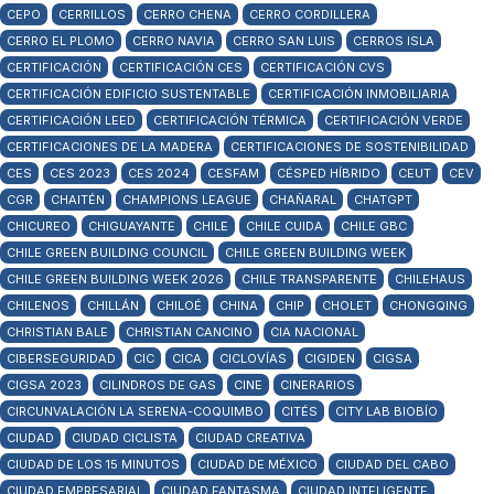
CEPO
CERRILLOS
CERRO CHENA
CERRO CORDILLERA
CERRO EL PLOMO
CERRO NAVIA
CERRO SAN LUIS
CERROS ISLA
CERTIFICACIÓN
CERTIFICACIÓN CES
CERTIFICACIÓN CVS
CERTIFICACIÓN EDIFICIO SUSTENTABLE
CERTIFICACIÓN INMOBILIARIA
CERTIFICACIÓN LEED
CERTIFICACIÓN TÉRMICA
CERTIFICACIÓN VERDE
CERTIFICACIONES DE LA MADERA
CERTIFICACIONES DE SOSTENIBILIDAD
CES
CES 2023
CES 2024
CESFAM
CÉSPED HÍBRIDO
CEUT
CEV
CGR
CHAITÉN
CHAMPIONS LEAGUE
CHAÑARAL
CHATGPT
CHICUREO
CHIGUAYANTE
CHILE
CHILE CUIDA
CHILE GBC
CHILE GREEN BUILDING COUNCIL
CHILE GREEN BUILDING WEEK
CHILE GREEN BUILDING WEEK 2026
CHILE TRANSPARENTE
CHILEHAUS
CHILENOS
CHILLÁN
CHILOÉ
CHINA
CHIP
CHOLET
CHONGQING
CHRISTIAN BALE
CHRISTIAN CANCINO
CIA NACIONAL
CIBERSEGURIDAD
CIC
CICA
CICLOVÍAS
CIGIDEN
CIGSA
CIGSA 2023
CILINDROS DE GAS
CINE
CINERARIOS
CIRCUNVALACIÓN LA SERENA-COQUIMBO
CITÉS
CITY LAB BIOBÍO
CIUDAD
CIUDAD CICLISTA
CIUDAD CREATIVA
CIUDAD DE LOS 15 MINUTOS
CIUDAD DE MÉXICO
CIUDAD DEL CABO
CIUDAD EMPRESARIAL
CIUDAD FANTASMA
CIUDAD INTELIGENTE