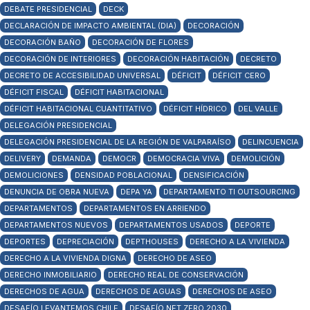
DEBATE PRESIDENCIAL
DECK
DECLARACIÓN DE IMPACTO AMBIENTAL (DIA)
DECORACIÓN
DECORACIÓN BAÑO
DECORACIÓN DE FLORES
DECORACIÓN DE INTERIORES
DECORACIÓN HABITACIÓN
DECRETO
DECRETO DE ACCESIBILIDAD UNIVERSAL
DÉFICIT
DÉFICIT CERO
DÉFICIT FISCAL
DÉFICIT HABITACIONAL
DÉFICIT HABITACIONAL CUANTITATIVO
DÉFICIT HÍDRICO
DEL VALLE
DELEGACIÓN PRESIDENCIAL
DELEGACIÓN PRESIDENCIAL DE LA REGIÓN DE VALPARAÍSO
DELINCUENCIA
DELIVERY
DEMANDA
DEMOCR
DEMOCRACIA VIVA
DEMOLICIÓN
DEMOLICIONES
DENSIDAD POBLACIONAL
DENSIFICACIÓN
DENUNCIA DE OBRA NUEVA
DEPA YA
DEPARTAMENTO TI OUTSOURCING
DEPARTAMENTOS
DEPARTAMENTOS EN ARRIENDO
DEPARTAMENTOS NUEVOS
DEPARTAMENTOS USADOS
DEPORTE
DEPORTES
DEPRECIACIÓN
DEPTHOUSES
DERECHO A LA VIVIENDA
DERECHO A LA VIVIENDA DIGNA
DERECHO DE ASEO
DERECHO INMOBILIARIO
DERECHO REAL DE CONSERVACIÓN
DERECHOS DE AGUA
DERECHOS DE AGUAS
DERECHOS DE ASEO
DESAFÍO LEVANTEMOS CHILE
DESAFÍO NET ZERO 2030