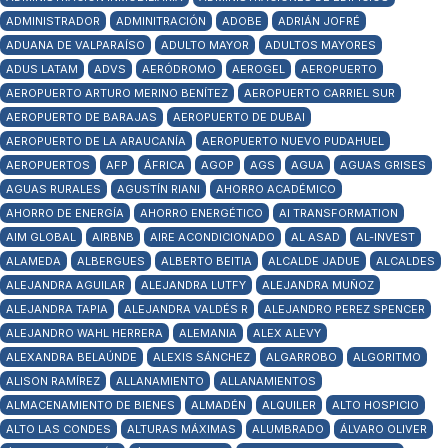
ADMINISTRADOR
ADMINITRACIÓN
ADOBE
ADRIÁN JOFRÉ
ADUANA DE VALPARAÍSO
ADULTO MAYOR
ADULTOS MAYORES
ADUS LATAM
ADVS
AERÓDROMO
AEROGEL
AEROPUERTO
AEROPUERTO ARTURO MERINO BENÍTEZ
AEROPUERTO CARRIEL SUR
AEROPUERTO DE BARAJAS
AEROPUERTO DE DUBAI
AEROPUERTO DE LA ARAUCANÍA
AEROPUERTO NUEVO PUDAHUEL
AEROPUERTOS
AFP
ÁFRICA
AGOP
AGS
AGUA
AGUAS GRISES
AGUAS RURALES
AGUSTÍN RIANI
AHORRO ACADÉMICO
AHORRO DE ENERGÍA
AHORRO ENERGÉTICO
AI TRANSFORMATION
AIM GLOBAL
AIRBNB
AIRE ACONDICIONADO
AL ASAD
AL-INVEST
ALAMEDA
ALBERGUES
ALBERTO BEITIA
ALCALDE JADUE
ALCALDES
ALEJANDRA AGUILAR
ALEJANDRA LUTFY
ALEJANDRA MUÑOZ
ALEJANDRA TAPIA
ALEJANDRA VALDÉS R
ALEJANDRO PEREZ SPENCER
ALEJANDRO WAHL HERRERA
ALEMANIA
ALEX ALEVY
ALEXANDRA BELAÚNDE
ALEXIS SÁNCHEZ
ALGARROBO
ALGORITMO
ALISON RAMÍREZ
ALLANAMIENTO
ALLANAMIENTOS
ALMACENAMIENTO DE BIENES
ALMADÉN
ALQUILER
ALTO HOSPICIO
ALTO LAS CONDES
ALTURAS MÁXIMAS
ALUMBRADO
ÁLVARO OLIVER