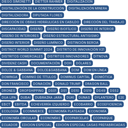
DIEGO SIMONETTI
DIETTER RAHMER
DIGITALIZACIÓN
DIGITALIZACIÓN DE LA CONSTRUCCIÓN
DIGITALIZACIÓN MINERA
DIGITALIZADORA
DIPUTADA FLORES
DIRECCIÓN DE OBRAS HIDRÁULICAS EN CABILDO
DIRECCIÓN DEL TRABAJO
DISCAPACIDAD
DISEÑO
DISEÑO BIOFÍLICO
DISEÑO DE INTERIOR
DISEÑO DE INTERIORES
DISEÑO ESTRUCTURAL ANTISISMO
DISEÑO INTERIOR
DISEÑO LUMÍNICO
DISTINCIÓN BERCIA
DISTRICT WORLD SUMMIT 2024
DISTRITO DE INNOVACIÓN V21
DISTRITOS COMERCIALES
DISTRITOS INNOVADORES
DITNOVA
DIVIDENZ CASH
DOCUMENTACIÓN
DOH
DÓLARES
DOLCE & GABBANA
DOLCE&GABBANA
DOM
DOM EN LÍNEA
DOMINGA
DOMINIO DE TÍTULOS
DOMINUS CAPITAL
DOMÓTICA
DON FRANCISCO
DONACIÓN
DONALD TRUMP
DRAGON BALL
DRONES
DROPSHIPPING
DS01
DS1
DS10
DS19
DS49
DS52
DUA LIPA
DUBAI
DUBRAZKA JARA
DUKI
DUNAS
DYLANTERO
E2E
EBCT
EBITDA
ECHEVERRÍA IZQUIERDO
ECOBARRIO
ECOEFICIENCIA
ECOLOGÍA
ECOMMERCE
ECOMOMÍA PLATEADA
ECONOMÍA
ECONOMÍA CIRCULAR
ECONOMÍAS
ECOPARCELAS
ECOPARQUE
ECUADOR
EDICION ESPECIAL
EDICIÓN ESPECIAL CASAS PREFABRICADAS