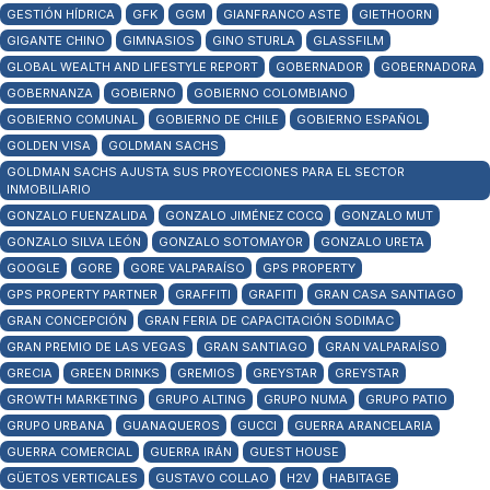
GESTIÓN HÍDRICA
GFK
GGM
GIANFRANCO ASTE
GIETHOORN
GIGANTE CHINO
GIMNASIOS
GINO STURLA
GLASSFILM
GLOBAL WEALTH AND LIFESTYLE REPORT
GOBERNADOR
GOBERNADORA
GOBERNANZA
GOBIERNO
GOBIERNO COLOMBIANO
GOBIERNO COMUNAL
GOBIERNO DE CHILE
GOBIERNO ESPAÑOL
GOLDEN VISA
GOLDMAN SACHS
GOLDMAN SACHS AJUSTA SUS PROYECCIONES PARA EL SECTOR
INMOBILIARIO
GONZALO FUENZALIDA
GONZALO JIMÉNEZ COCQ
GONZALO MUT
GONZALO SILVA LEÓN
GONZALO SOTOMAYOR
GONZALO URETA
GOOGLE
GORE
GORE VALPARAÍSO
GPS PROPERTY
GPS PROPERTY PARTNER
GRAFFITI
GRAFITI
GRAN CASA SANTIAGO
GRAN CONCEPCIÓN
GRAN FERIA DE CAPACITACIÓN SODIMAC
GRAN PREMIO DE LAS VEGAS
GRAN SANTIAGO
GRAN VALPARAÍSO
GRECIA
GREEN DRINKS
GREMIOS
GREYSTAR
GREYSTAR
GROWTH MARKETING
GRUPO ALTING
GRUPO NUMA
GRUPO PATIO
GRUPO URBANA
GUANAQUEROS
GUCCI
GUERRA ARANCELARIA
GUERRA COMERCIAL
GUERRA IRÁN
GUEST HOUSE
GÜETOS VERTICALES
GUSTAVO COLLAO
H2V
HABITAGE