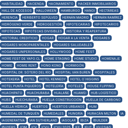
HABITALIDAD
HACIENDA
HACINAMIENTO
HACKER INMOBILIARIOS
HALL DE ACCESOS
HALLOWEEN
HAMBURGO
HANOI
HECTÁREAS
HERENCIA
HERIBERTO SEPÚLVED
HERNÁN MADRID
HERNÁN RAMÍREZ
HIDRÓGENO VERDE
HIDROGESTIÓN
HIPOTECARIAS
HIPOTECARIOS
HIPOTECAS
HIPOTECAS DIVISIBLES
HISTORIA Y REAPERTURA
HISTORIAL CREDITICIO
HOGAR
HOGAR A LA VENTA
HOGARES
HOGARES MONOPARENTALES
HOGARES SALUDABLES
HOGARES UNIPERSONALES
HOLLYWOOD
HOME FEST
HOME FEST DE YAPO.CL
HOME STAGING
HOME STUDIO
HOMENAJE
HOMIE
HOMIE RENT
HONG KONG
HORMIGÓN
HOSPITAL DR. SÓTERO DEL RÍO
HOSPITAL VAN BUREN
HOSPITALES
HOTEKERÍA
HOTEL
HOTEL KENNEDY
HOTEL O´HIGGINS
HOTEL PUNTA PIQUEROS
HOTELERÍA
HOTELES
HOUSE FLIPPING
HUACHIPATO
HUACHURABA
HUALAÑE
HUAWEI
HUB LOGÍSTICO
HUBS
HUECHURABA
HUELLA CONSTRUCCIÓN
HUELLA DE CARBONO
HUELLA HÍDRICA
HUERTOS
HUERTOS URBANOS
HUM
HUMEDAL DE TUNQUÉN
HUMEDALES
HUNGRÍA
HURACÁN MILTON
IA
IAGENERATIVA
IAN SUTHERLAND
IASOLAR
IBIZA
IBUILDER
IBUYERS
ICIM
ICV
ICVU
ICVU 2025
IEF
IEUT
IGLESIAS