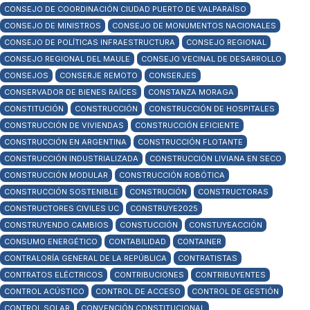
CONSEJO DE COORDINACIÓN CIUDAD PUERTO DE VALPARAÍSO
CONSEJO DE MINISTROS
CONSEJO DE MONUMENTOS NACIONALES
CONSEJO DE POLÍTICAS INFRAESTRUCTURA
CONSEJO REGIONAL
CONSEJO REGIONAL DEL MAULE
CONSEJO VECINAL DE DESARROLLO
CONSEJOS
CONSERJE REMOTO
CONSERJES
CONSERVADOR DE BIENES RAÍCES
CONSTANZA MORAGA
CONSTITUCIÓN
CONSTRUCCIÓN
CONSTRUCCIÓN DE HOSPITALES
CONSTRUCCIÓN DE VIVIENDAS
CONSTRUCCIÓN EFICIENTE
CONSTRUCCIÓN EN ARGENTINA
CONSTRUCCIÓN FLOTANTE
CONSTRUCCIÓN INDUSTRIALIZADA
CONSTRUCCIÓN LIVIANA EN SECO
CONSTRUCCIÓN MODULAR
CONSTRUCCIÓN ROBÓTICA
CONSTRUCCIÓN SOSTENIBLE
CONSTRUCIÓN
CONSTRUCTORAS
CONSTRUCTORES CIVILES UC
CONSTRUYE2025
CONSTRUYENDO CAMBIOS
CONSTUCCIÓN
CONSTUYEACCIÓN
CONSUMO ENERGÉTICO
CONTABILIDAD
CONTAINER
CONTRALORÍA GENERAL DE LA REPÚBLICA
CONTRATISTAS
CONTRATOS ELÉCTRICOS
CONTRIBUCIONES
CONTRIBUYENTES
CONTROL ACÚSTICO
CONTROL DE ACCESO
CONTROL DE GESTIÓN
CONTROL SOLAR
CONVENCIÓN CONSTITUCIONAL