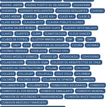
CIUDAD JARDÍN
CIUDAD PUERTO DE VALPARAÍSO
CIUDADANÍA
CIUDADES
CIUDADES INTELIGENTES
CIUDADES RESILENTES
CIUDHAD
CLARO ARENA
CLASE A
CLASE A/A+
CLASE AA+
CLASE B
CLASE MEDIA
CLAUDIA PETIT
CLAUDIA POBLETE ILLANES
CLAUDIA VALDÉS MUÑOZ
CLAUDIO OLATE
CLAUDIO ORTIZ WELSCH
CLAVES
CLIENTES
CLIMA
CLIMATIZACIÓN
CLOUD DANCER
CLUBES DE FÚTBOL
CLUSTER INMOBILIARIO
CMF
CMN
CMPC
CNDT
CNEP
CO2
COBERTURA DE SEGUROS
COCINA
COCINAS
COCINAS HÍBRIDAS
CODEUDOR
CÓDIGO CIVIL
CÓDIGO MODELO SÍSMICO
CÓDIGO QR
CÓDIGOAZUL
COHOUSING
COLABORACIÓN
COLDECO-SQM
COLEGIO DE ARQUITECTOS DE CHILE
COLEGIO DE CONSTRUCTORES
COLINA
COLIVER
COLIVING
COLLIERS
COLLIGUAY
COLLIPULLI
COLO COLO
COLOMBIA
COLORES
COLORES 2024
COLUMNA DE OPINIÓN
COLUMNISTA
COLUMNISTA EDI
COLUMNISTAS
COMEDORES SOLIDARIOS
COMERCIO
COMERCIO AL POR MENOR
COMERCIO AMBULANTE
COMERCIO MUNDIAL
COMISIÓN DE INTEGRIDAD Y TRANSPARENCIA
COMISIÓN INVESTIGADORA
COMISIÓN MERCADO FINANCIERO