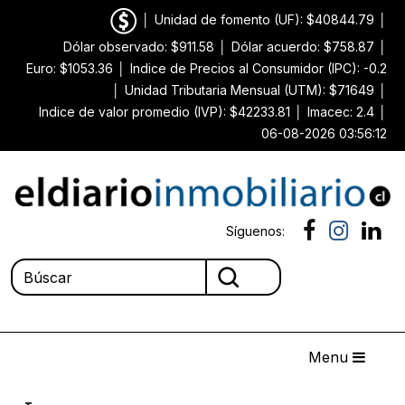
│
Unidad de fomento (UF): $40844.79
│
Dólar observado: $911.58
│
Dólar acuerdo: $758.87
│
Euro: $1053.36
│
Indice de Precios al Consumidor (IPC): -0.2
│
Unidad Tributaria Mensual (UTM): $71649
│
Indice de valor promedio (IVP): $42233.81
│
Imacec: 2.4
│
06-08-2026 03:56:12
Síguenos:
Menu