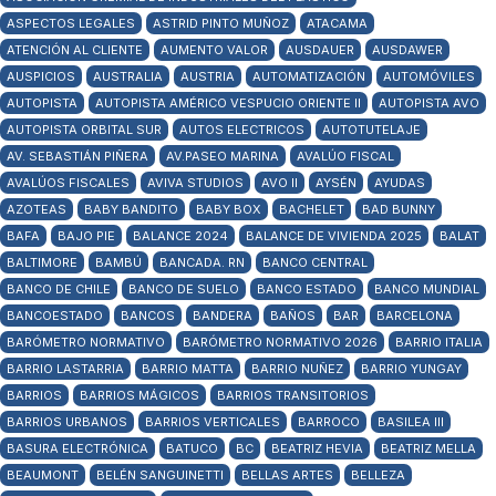
ASPECTOS LEGALES
ASTRID PINTO MUÑOZ
ATACAMA
ATENCIÓN AL CLIENTE
AUMENTO VALOR
AUSDAUER
AUSDAWER
AUSPICIOS
AUSTRALIA
AUSTRIA
AUTOMATIZACIÓN
AUTOMÓVILES
AUTOPISTA
AUTOPISTA AMÉRICO VESPUCIO ORIENTE II
AUTOPISTA AVO
AUTOPISTA ORBITAL SUR
AUTOS ELECTRICOS
AUTOTUTELAJE
AV. SEBASTIÁN PIÑERA
AV.PASEO MARINA
AVALÚO FISCAL
AVALÚOS FISCALES
AVIVA STUDIOS
AVO II
AYSÉN
AYUDAS
AZOTEAS
BABY BANDITO
BABY BOX
BACHELET
BAD BUNNY
BAFA
BAJO PIE
BALANCE 2024
BALANCE DE VIVIENDA 2025
BALAT
BALTIMORE
BAMBÚ
BANCADA. RN
BANCO CENTRAL
BANCO DE CHILE
BANCO DE SUELO
BANCO ESTADO
BANCO MUNDIAL
BANCOESTADO
BANCOS
BANDERA
BAÑOS
BAR
BARCELONA
BARÓMETRO NORMATIVO
BARÓMETRO NORMATIVO 2026
BARRIO ITALIA
BARRIO LASTARRIA
BARRIO MATTA
BARRIO NUÑEZ
BARRIO YUNGAY
BARRIOS
BARRIOS MÁGICOS
BARRIOS TRANSITORIOS
BARRIOS URBANOS
BARRIOS VERTICALES
BARROCO
BASILEA III
BASURA ELECTRÓNICA
BATUCO
BC
BEATRIZ HEVIA
BEATRIZ MELLA
BEAUMONT
BELÉN SANGUINETTI
BELLAS ARTES
BELLEZA