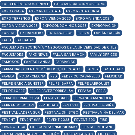
EXPO ENERGÍA SOSTENIBLE
EXPO MERCADO INMOBILIARIO
EXPO OSAKA
EXPO REAL ESTATE
EXPO RENTA CORTA
EXPO TERRENOS
EXPO VIVIENDA 2023
EXPO VIVIENDA 2024
EXPO VIVIENDA 2025
EXPOCONDOMINIOS 2025
EXPROPIACIÓN
EXSEDE
EXTRANJERO
EXTRANJEROS
EZEIZA
FABIÁN GARCÍA
FACH
FACHADAS
FACULTAD DE ECONOMÍA Y NEGOCIOS DE LA UNIVERSIDAD DE CHILE
FACULTADES
FAKE NEWS
FALLA SAN RAMÓN
FAMILY OFFICES
FAMOSOS
FANTASILANDIA
FARMACIAS
FARMACIAS Y CENTRO MÉDICOS Y/O DENTALES
FAROS
FAST TRACK
FAVELA
FC BARCELONA
FED
FEDERICO CASANELLO
FELICIDAD
FELIPE GARCÍA BUNSTER
FELIPE IBARRA
FELIPE LARROULET
FELIPE LÓPEZ
FELIPE PAVEZ TORREALBA
FEPASA
FERIA
FERIA INTERMAT 2024
FERIAS LIBRES
FERNANDO MANDIOLA
FERNANDO SOLARI
FERTILIDAD
FESTIVAL
FESTIVAL DE VIÑA
FESTIVAL LADERA SUR
FESTIVAL OH! STGO
FESTIVAL VIÑA DEL MAR
FEVENT
FEVENT (MP)
FEVENT 2023
FEVENT 203
FIBE
FIBRA OPTICA
FIDEICOMISO INMOBILIARIO
FIESTA FIN DE AÑO
FIESTA VIVIENDAS POR UN SUEÑO
FIESTAS PATRIAS
FIGITALES