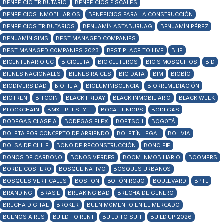
BENEFICIO TRIBUTARIO
BENEFICIOS FISCALES
BENEFICIOS INMOBILIARIOS
BENEFICIOS PARA LA CONSTRUCCIÓN
BENEFICIOS TRIBUTARIOS
BENJAMÍN ASTABURUAG
BENJAMÍN PÉREZ
BENJAMÍN SIMS
BEST MANAGED COMPANIES
BEST MANAGED COMPANIES 2023
BEST PLACE TO LIVE
BHP
BICENTENARIO UC
BICICLETA
BICICLETEROS
BICIS MOSQUITOS
BID
BIENES NACIONALES
BIENES RAÍCES
BIG DATA
BIM
BIOBÍO
BIODIVERSIDAD
BIOFILIA
BIOLUMINISCENCIA
BIORREMEDIACIÓN
BIOTREN
BITCOIN
BLACK FRIDAY
BLACK INMOBILIARIO
BLACK WEEK
BLOCKCHAIN
BMX FREESTYLE
BOCA JUNIORS
BODEGAS
BODEGAS CLASE A
BODEGAS FLEX
BOETSCH
BOGOTÁ
BOLETA POR CONCEPTO DE ARRIENDO
BOLETÍN LEGAL
BOLIVIA
BOLSA DE CHILE
BONO DE RECONSTRUCCIÓN
BONO PIE
BONOS DE CARBONO
BONOS VERDES
BOOM INMOBILIARIO
BOOMERS
BORDE COSTERO
BOSQUE NATIVO
BOSQUES URBANOS
BOSQUES VERTICALES
BOSTON
BOTÓN ROJO
BOULEVARD
BPTL
BRANDING
BRASIL
BREAKING BAD
BRECHA DE GÉNERO
BRECHA DIGITAL
BROKER
BUEN MOMENTO EN EL MERCADO
BUENOS AIRES
BUILD TO RENT
BUILD TO SUIT
BUILD UP 2026