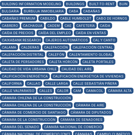
BUILDING INFORMATION MODELING
BUILDINGS
BUILT-TO-RENT
BUIN
BULGARIA
BURBUJA INMOBILIARIA
CABA
CABAÑAS
CABAÑAS PREMIUM
CABILDO
CABLE HUMBOLDT
CABO DE HORNOS
CABRERO
CACHAGUA
CADEM
CAE
CAFETERÍA
CAÍDA
CAÍDA DE PRECIOS
CAÍDA DEL EMPLEO
CAÍDA EN VENTAS
CAIXABANK RESEARCH
CAJEROS AUTOMÁTICOS
CAL Y CANTO
CALAMA
CALDERAS
CALEFACCIÓN
CALEFACCIÓN CENTRAL
CALEFACCIÓN DISTRITAL
CALEFÓN
CALENTAMIENTO GLOBAL
CALETA DE PERSADORES
CALETA HORCÓN
CALETA PORTALES
CALIDAD DE VIDA URBANA CHILE
CALIDAD DEL AIRE
CALIFICACIÓN ENERGÉTICA
CALIFICACIÓN ENERGÉTICA DE VIVIENDAS
CALIFORNIA
CALLAO
CALLE LARGA
CALLE SEBASTIÁN PIÑERA
CALLE VALPARAÍSO
CALLES
CALOR
CAM
CAMACOL
CÁMARA ALTA
CÁMARA CHILENA DE LA CONSTRUCCIÓN
CÁMARA CHILENA DE LA CONSTRUCCIÓN
CÁMARA DE AIRE
CÁMARA DE COMERCIO DE SANTIAGO
CÁMARA DE DIPUTADOS
CÁMARA DE LA CONSTRUCCIÓN
CÁMARA DE SENADORES
CÁMARA DEL SENADO
CÁMARA NACIONAL DE COMERCIO
CÁMARA NACIONAL DE COMERCIO (CNC)
CÁMARAS
CAMBIO CLIMÁTICO