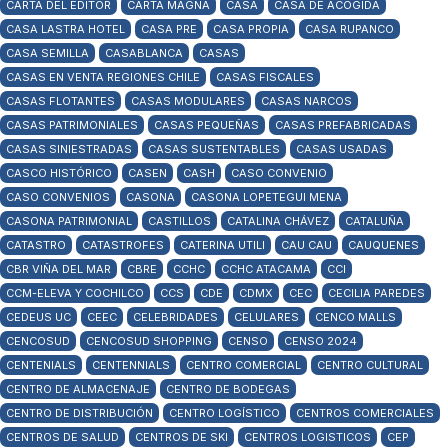
CARTA DEL EDITOR
CARTA MAGNA
CASA
CASA DE ACOGIDA
CASA LASTRA HOTEL
CASA PRE
CASA PROPIA
CASA RUPANCO
CASA SEMILLA
CASABLANCA
CASAS
CASAS EN VENTA REGIONES CHILE
CASAS FISCALES
CASAS FLOTANTES
CASAS MODULARES
CASAS NARCOS
CASAS PATRIMONIALES
CASAS PEQUEÑAS
CASAS PREFABRICADAS
CASAS SINIESTRADAS
CASAS SUSTENTABLES
CASAS USADAS
CASCO HISTÓRICO
CASEN
CASH
CASO CONVENIO
CASO CONVENIOS
CASONA
CASONA LOPETEGUI MENA
CASONA PATRIMONIAL
CASTILLOS
CATALINA CHÁVEZ
CATALUÑA
CATASTRO
CATASTROFES
CATERINA UTILI
CAU CAU
CAUQUENES
CBR VIÑA DEL MAR
CBRE
CCHC
CCHC ATACAMA
CCI
CCM-ELEVA Y COCHILCO
CCS
CDE
CDMX
CEC
CECILIA PAREDES
CEDEUS UC
CEEC
CELEBRIDADES
CELULARES
CENCO MALLS
CENCOSUD
CENCOSUD SHOPPING
CENSO
CENSO 2024
CENTENIALS
CENTENNIALS
CENTRO COMERCIAL
CENTRO CULTURAL
CENTRO DE ALMACENAJE
CENTRO DE BODEGAS
CENTRO DE DISTRIBUCIÓN
CENTRO LOGÍSTICO
CENTROS COMERCIALES
CENTROS DE SALUD
CENTROS DE SKI
CENTROS LOGISTICOS
CEP