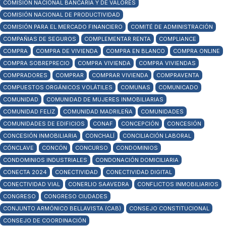
COMISIÓN NACIONAL BANCARIA Y DE VALORES
COMISIÓN NACIONAL DE PRODUCTIVIDAD
COMISIÓN PARA EL MERCADO FINANCIERO
COMITÉ DE ADMINISTRACIÓN
COMPAÑIAS DE SEGUROS
COMPLEMENTAR RENTA
COMPLIANCE
COMPRA
COMPRA DE VIVIENDA
COMPRA EN BLANCO
COMPRA ONLINE
COMPRA SOBREPRECIO
COMPRA VIVIENDA
COMPRA VIVIENDAS
COMPRADORES
COMPRAR
COMPRAR VIVIENDA
COMPRAVENTA
COMPUESTOS ORGÁNICOS VOLÁTILES
COMUNAS
COMUNICADO
COMUNIDAD
COMUNIDAD DE MUJERES INMOBILIARIAS
COMUNIDAD FELIZ
COMUNIDAD MADRILEÑA
COMUNIDADES
COMUNIDADES DE EDIFICIOS
CONAF
CONCEPCIÓN
CONCESIÓN
CONCESIÓN INMOBILIARIA
CONCHALÍ
CONCILIACIÓN LABORAL
CÓNCLAVE
CONCÓN
CONCURSO
CONDOMINIOS
CONDOMINIOS INDUSTRIALES
CONDONACIÓN DOMICILIARIA
CONECTA 2024
CONECTIVIDAD
CONECTIVIDAD DIGITAL
CONECTIVIDAD VIAL
CONERLIO SAAVEDRA
CONFLICTOS INMOBILIARIOS
CONGRESO
CONGRESO CIUDADES
CONJUNTO ARMÓNICO BELLAVISTA (CAB)
CONSEJO CONSTITUCIONAL
CONSEJO DE COORDINACIÓN