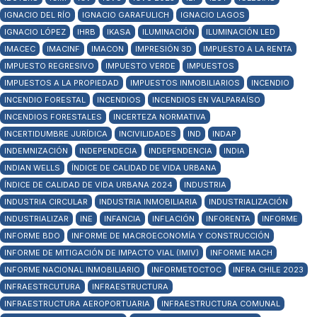
IGNACIO DEL RÍO
IGNACIO GARAFULICH
IGNACIO LAGOS
IGNACIO LÓPEZ
IHRB
IKASA
ILUMINACIÓN
ILUMINACIÓN LED
IMACEC
IMACINF
IMACON
IMPRESIÓN 3D
IMPUESTO A LA RENTA
IMPUESTO REGRESIVO
IMPUESTO VERDE
IMPUESTOS
IMPUESTOS A LA PROPIEDAD
IMPUESTOS INMOBILIARIOS
INCENDIO
INCENDIO FORESTAL
INCENDIOS
INCENDIOS EN VALPARAÍSO
INCENDIOS FORESTALES
INCERTEZA NORMATIVA
INCERTIDUMBRE JURÍDICA
INCIVILIDADES
IND
INDAP
INDEMNIZACIÓN
INDEPENDECIA
INDEPENDENCIA
INDIA
INDIAN WELLS
ÍNDICE DE CALIDAD DE VIDA URBANA
ÍNDICE DE CALIDAD DE VIDA URBANA 2024
INDUSTRIA
INDUSTRIA CIRCULAR
INDUSTRIA INMOBILIARIA
INDUSTRIALIZACIÓN
INDUSTRIALIZAR
INE
INFANCIA
INFLACIÓN
INFORENTA
INFORME
INFORME BDO
INFORME DE MACROECONOMÍA Y CONSTRUCCIÓN
INFORME DE MITIGACIÓN DE IMPACTO VIAL (IMIV)
INFORME MACH
INFORME NACIONAL INMOBILIARIO
INFORMETOCTOC
INFRA CHILE 2023
INFRAESTRCUTURA
INFRAESTRUCTURA
INFRAESTRUCTURA AEROPORTUARIA
INFRAESTRUCTURA COMUNAL