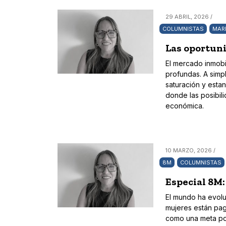
29 ABRIL, 2026 /
COLUMNISTAS
MAR
Las oportuni
El mercado inmobi
profundas. A simpl
saturación y esta
donde las posibil
económica.
10 MARZO, 2026 /
8M
COLUMNISTAS
Especial 8M:
El mundo ha evolu
mujeres están pag
como una meta pos