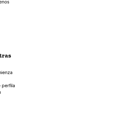
menos
tras
mienza
perfila
n