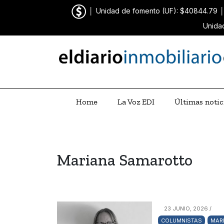
│
Unidad de fomento (UF): $40844.79
Unida
Home
La Voz EDI
Últimas notic
Mariana Samarotto
23 JUNIO, 2026 /
COLUMNISTAS
MAR