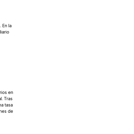
 En la
iario
rios en
l. Tras
na tasa
ones de