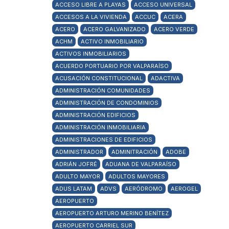
ACCESO LIBRE A PLAYAS
ACCESO UNIVERSAL
ACCESOS A LA VIVIENDA
ACCUC
ACERA
ACERO
ACERO GALVANIZADO
ACERO VERDE
ACHM
ACTIVO INMOBILIARIO
ACTIVOS INMOBILIARIOS
ACUERDO PORTUARIO POR VALPARAÍSO
ACUSACIÓN CONSTITUCIONAL
ADACTIVA
ADMINISTRACIÓN COMUNIDADES
ADMINISTRACIÓN DE CONDOMINIOS
ADMINISTRACIÓN EDIFICIOS
ADMINISTRACIÓN INMOBILIARIA
ADMINISTRACIONES DE EDIFICIOS
ADMINISTRADOR
ADMINITRACIÓN
ADOBE
ADRIÁN JOFRÉ
ADUANA DE VALPARAÍSO
ADULTO MAYOR
ADULTOS MAYORES
ADUS LATAM
ADVS
AERÓDROMO
AEROGEL
AEROPUERTO
AEROPUERTO ARTURO MERINO BENÍTEZ
AEROPUERTO CARRIEL SUR