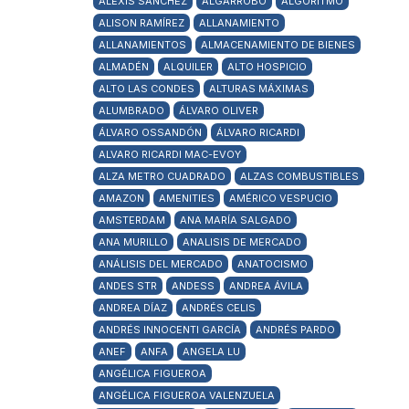
ALEXIS SÁNCHEZ
ALGARROBO
ALGORITMO
ALISON RAMÍREZ
ALLANAMIENTO
ALLANAMIENTOS
ALMACENAMIENTO DE BIENES
ALMADÉN
ALQUILER
ALTO HOSPICIO
ALTO LAS CONDES
ALTURAS MÁXIMAS
ALUMBRADO
ÁLVARO OLIVER
ÁLVARO OSSANDÓN
ÁLVARO RICARDI
ALVARO RICARDI MAC-EVOY
ALZA METRO CUADRADO
ALZAS COMBUSTIBLES
AMAZON
AMENITIES
AMÉRICO VESPUCIO
AMSTERDAM
ANA MARÍA SALGADO
ANA MURILLO
ANALISIS DE MERCADO
ANÁLISIS DEL MERCADO
ANATOCISMO
ANDES STR
ANDESS
ANDREA ÁVILA
ANDREA DÍAZ
ANDRÉS CELIS
ANDRÉS INNOCENTI GARCÍA
ANDRÉS PARDO
ANEF
ANFA
ANGELA LU
ANGÉLICA FIGUEROA
ANGÉLICA FIGUEROA VALENZUELA