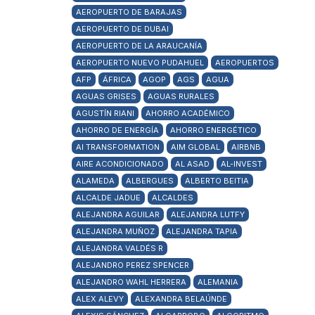
AEROPUERTO DE BARAJAS
AEROPUERTO DE DUBAI
AEROPUERTO DE LA ARAUCANÍA
AEROPUERTO NUEVO PUDAHUEL
AEROPUERTOS
AFP
ÁFRICA
AGOP
AGS
AGUA
AGUAS GRISES
AGUAS RURALES
AGUSTÍN RIANI
AHORRO ACADÉMICO
AHORRO DE ENERGÍA
AHORRO ENERGÉTICO
AI TRANSFORMATION
AIM GLOBAL
AIRBNB
AIRE ACONDICIONADO
AL ASAD
AL-INVEST
ALAMEDA
ALBERGUES
ALBERTO BEITIA
ALCALDE JADUE
ALCALDES
ALEJANDRA AGUILAR
ALEJANDRA LUTFY
ALEJANDRA MUÑOZ
ALEJANDRA TAPIA
ALEJANDRA VALDÉS R
ALEJANDRO PEREZ SPENCER
ALEJANDRO WAHL HERRERA
ALEMANIA
ALEX ALEVY
ALEXANDRA BELAÚNDE