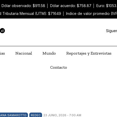
│
Dólar observado: $911.58
│
Dólar acuerdo: $758.87
│
Euro: $1053
d Tributaria Mensual (UTM): $71649
│
Indice de valor promedio (IV
Sígue
ias
Nacional
Mundo
Reportajes y Entrevistas
Contacto
IANA SAMAROTTO
REDEC
23 JUNIO, 2026 - 7:00 AM