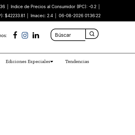
.36
│
Indice de Precios al Consumidor (IPC): -0.2
│
P): $42233.81
│
Imacec: 2.4
│
06-08-2026 01:36:22
nos:
Ediciones Especiales
Tendencias