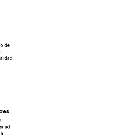
no de
o,
alidad
eres
s
ginad
na