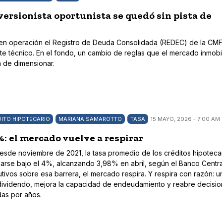
versionista oportunista se quedó sin pista de
ró en operación el Registro de Deuda Consolidada (REDEC) de la CMF.
ste técnico. En el fondo, un cambio de reglas que el mercado inmobil
a de dimensionar.
ITO HIPOTECARIO
MARIANA SAMAROTTO
TASA
15 MAYO, 2026 - 7:00 AM
%: el mercado vuelve a respirar
esde noviembre de 2021, la tasa promedio de los créditos hipoteca
icarse bajo el 4%, alcanzando 3,98% en abril, según el Banco Centra
ivos sobre esa barrera, el mercado respira. Y respira con razón: u
dividendo, mejora la capacidad de endeudamiento y reabre decisi
as por años.