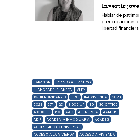
Invertir jov
Hablar de patrimo
preocupaciones de
libertad financier
#APAGÓN
#CAMBIOCLIMÁTICO
#LAHORADELPLANETA
#LEY
#QUIEROMIBARRIO
18/O
1RA VIVIENDA
2023
2025
27F
2D
3.000 UF
3D
3G OFFICE
4.000 UF
8M
A&G
A+ENERGÍA
AARHUS
ABIF
ACADEMIA INMOBILIARIA
ACADES
ACCESIBILIDAD UNIVERSAL
ACCESO A LA VIVIENDA
ACCESO A VIVIENDA