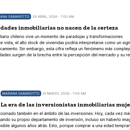
IANA SAMAROTTO
29 ABRIL, 2026 - 7:00 AM
dades inmobiliarias no nacen de la certeza
liario chileno vive un momento de paradojas y transformaciones
e vista, el alto stock de viviendas podría interpretarse como un sig
ncamiento. Sin embargo, esta cifra refleja un fenómeno más complej
idades surgen de la brecha entre la percepción del mercado y su re
MARIANA SAMAROTTO
10 MARZO, 2026 - 7:00 AM
 La era de las inversionistas inmobiliarias muj
cionado también en el ámbito de las inversiones. Hoy, cada vez má
ando su propio departamento de inversión, incluso sin haberlo ima
ible algunos años atrás. Esto, porque comprar a una edad tempra