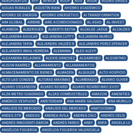
AEROPUERTOS
AFP
ÁFRICA
AGOP
AGS
AGUA
AGUAS GRISES
AGUAS RURALES
AGUSTÍN RIANI
AHORRO ACADÉMICO
AHORRO DE ENERGÍA
AHORRO ENERGÉTICO
AI TRANSFORMATION
AIM GLOBAL
AIRBNB
AIRE ACONDICIONADO
AL ASAD
AL-INVEST
ALAMEDA
ALBERGUES
ALBERTO BEITIA
ALCALDE JADUE
ALCALDES
ALEJANDRA AGUILAR
ALEJANDRA LUTFY
ALEJANDRA MUÑOZ
ALEJANDRA TAPIA
ALEJANDRA VALDÉS R
ALEJANDRO PEREZ SPENCER
ALEJANDRO WAHL HERRERA
ALEMANIA
ALEX ALEVY
ALEXANDRA BELAÚNDE
ALEXIS SÁNCHEZ
ALGARROBO
ALGORITMO
ALISON RAMÍREZ
ALLANAMIENTO
ALLANAMIENTOS
ALMACENAMIENTO DE BIENES
ALMADÉN
ALQUILER
ALTO HOSPICIO
ALTO LAS CONDES
ALTURAS MÁXIMAS
ALUMBRADO
ÁLVARO OLIVER
ÁLVARO OSSANDÓN
ÁLVARO RICARDI
ALVARO RICARDI MAC-EVOY
ALZA METRO CUADRADO
ALZAS COMBUSTIBLES
AMAZON
AMENITIES
AMÉRICO VESPUCIO
AMSTERDAM
ANA MARÍA SALGADO
ANA MURILLO
ANALISIS DE MERCADO
ANÁLISIS DEL MERCADO
ANATOCISMO
ANDES STR
ANDESS
ANDREA ÁVILA
ANDREA DÍAZ
ANDRÉS CELIS
ANDRÉS INNOCENTI GARCÍA
ANDRÉS PARDO
ANEF
ANFA
ANGELA LU
ANGÉLICA FIGUEROA
ANGÉLICA FIGUEROA VALENZUELA