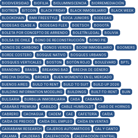
BIODIVERSIDAD
BIOFILIA
BIOLUMINISCENCIA
BIORREMEDIACIÓN
BIOTREN
BITCOIN
BLACK FRIDAY
BLACK INMOBILIARIO
BLACK WEEK
BLOCKCHAIN
BMX FREESTYLE
BOCA JUNIORS
BODEGAS
BODEGAS CLASE A
BODEGAS FLEX
BOETSCH
BOGOTÁ
BOLETA POR CONCEPTO DE ARRIENDO
BOLETÍN LEGAL
BOLIVIA
BOLSA DE CHILE
BONO DE RECONSTRUCCIÓN
BONO PIE
BONOS DE CARBONO
BONOS VERDES
BOOM INMOBILIARIO
BOOMERS
BORDE COSTERO
BOSQUE NATIVO
BOSQUES URBANOS
BOSQUES VERTICALES
BOSTON
BOTÓN ROJO
BOULEVARD
BPTL
BRANDING
BRASIL
BREAKING BAD
BRECHA DE GÉNERO
BRECHA DIGITAL
BROKER
BUEN MOMENTO EN EL MERCADO
BUENOS AIRES
BUILD TO RENT
BUILD TO SUIT
BUILD UP 2026
BUILDING INFORMATION MODELING
BUILDINGS
BUILT-TO-RENT
BUIN
BULGARIA
BURBUJA INMOBILIARIA
CABA
CABAÑAS
CABAÑAS PREMIUM
CABILDO
CABLE HUMBOLDT
CABO DE HORNOS
CABRERO
CACHAGUA
CADEM
CAE
CAFETERÍA
CAÍDA
CAÍDA DE PRECIOS
CAÍDA DEL EMPLEO
CAÍDA EN VENTAS
CAIXABANK RESEARCH
CAJEROS AUTOMÁTICOS
CAL Y CANTO
CALAMA
CALDERAS
CALEFACCIÓN
CALEFACCIÓN CENTRAL