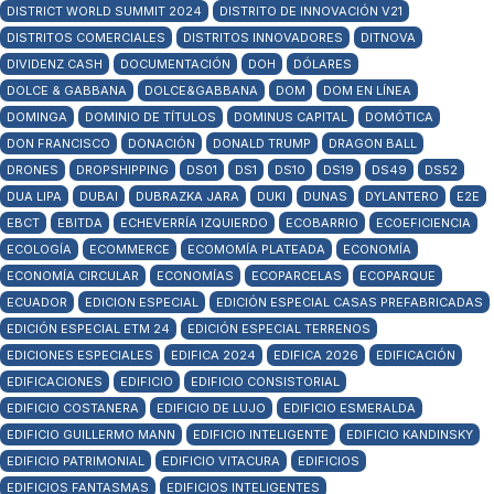
DISTRICT WORLD SUMMIT 2024
DISTRITO DE INNOVACIÓN V21
DISTRITOS COMERCIALES
DISTRITOS INNOVADORES
DITNOVA
DIVIDENZ CASH
DOCUMENTACIÓN
DOH
DÓLARES
DOLCE & GABBANA
DOLCE&GABBANA
DOM
DOM EN LÍNEA
DOMINGA
DOMINIO DE TÍTULOS
DOMINUS CAPITAL
DOMÓTICA
DON FRANCISCO
DONACIÓN
DONALD TRUMP
DRAGON BALL
DRONES
DROPSHIPPING
DS01
DS1
DS10
DS19
DS49
DS52
DUA LIPA
DUBAI
DUBRAZKA JARA
DUKI
DUNAS
DYLANTERO
E2E
EBCT
EBITDA
ECHEVERRÍA IZQUIERDO
ECOBARRIO
ECOEFICIENCIA
ECOLOGÍA
ECOMMERCE
ECOMOMÍA PLATEADA
ECONOMÍA
ECONOMÍA CIRCULAR
ECONOMÍAS
ECOPARCELAS
ECOPARQUE
ECUADOR
EDICION ESPECIAL
EDICIÓN ESPECIAL CASAS PREFABRICADAS
EDICIÓN ESPECIAL ETM 24
EDICIÓN ESPECIAL TERRENOS
EDICIONES ESPECIALES
EDIFICA 2024
EDIFICA 2026
EDIFICACIÓN
EDIFICACIONES
EDIFICIO
EDIFICIO CONSISTORIAL
EDIFICIO COSTANERA
EDIFICIO DE LUJO
EDIFICIO ESMERALDA
EDIFICIO GUILLERMO MANN
EDIFICIO INTELIGENTE
EDIFICIO KANDINSKY
EDIFICIO PATRIMONIAL
EDIFICIO VITACURA
EDIFICIOS
EDIFICIOS FANTASMAS
EDIFICIOS INTELIGENTES