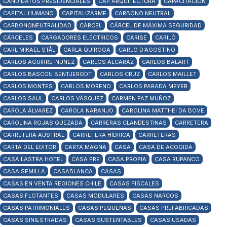
CANDIDATOS PRESIDENCIALES
CAP ARQUITECTURA
CAPACITACIÓN
CAPITAL HUMANO
CAPITALIZARME
CARBONO NEUTRAL
CARBONONEUTRALIDAD
CÁRCEL
CÁRCEL DE MÁXIMA SEGURIDAD
CÁRCELES
CARGADORES ELÉCTRICOS
CARIBE
CARILÓ
CARL MIKAEL STÅL
CARLA QUIROGA
CARLO D'AGOSTINO
CARLOS AGUIRRE-NUÑEZ
CARLOS ALCARAZ
CARLOS BALART
CARLOS BASCOU BENTJERODT
CARLOS CRUZ
CARLOS MAILLET
CARLOS MONTES
CARLOS MORENO
CARLOS PARADA MEYER
CARLOS SAUL
CARLOS VÁSQUEZ
CARMEN PAZ MUÑOZ
CAROLA ÁLVAREZ
CAROLA NARANJO
CAROLINA MATTHEI DA BOVE
CAROLINA ROJAS QUEZADA
CARRERAS CLANDESTINAS
CARRETERA
CARRETERA AUSTRAL
CARRETERA HÍDRICA
CARRETERAS
CARTA DEL EDITOR
CARTA MAGNA
CASA
CASA DE ACOGIDA
CASA LASTRA HOTEL
CASA PRE
CASA PROPIA
CASA RUPANCO
CASA SEMILLA
CASABLANCA
CASAS
CASAS EN VENTA REGIONES CHILE
CASAS FISCALES
CASAS FLOTANTES
CASAS MODULARES
CASAS NARCOS
CASAS PATRIMONIALES
CASAS PEQUEÑAS
CASAS PREFABRICADAS
CASAS SINIESTRADAS
CASAS SUSTENTABLES
CASAS USADAS