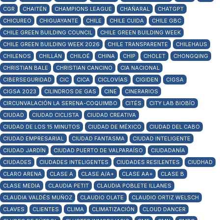
CGR
CHAITÉN
CHAMPIONS LEAGUE
CHAÑARAL
CHATGPT
CHICUREO
CHIGUAYANTE
CHILE
CHILE CUIDA
CHILE GBC
CHILE GREEN BUILDING COUNCIL
CHILE GREEN BUILDING WEEK
CHILE GREEN BUILDING WEEK 2026
CHILE TRANSPARENTE
CHILEHAUS
CHILENOS
CHILLÁN
CHILOÉ
CHINA
CHIP
CHOLET
CHONGQING
CHRISTIAN BALE
CHRISTIAN CANCINO
CIA NACIONAL
CIBERSEGURIDAD
CIC
CICA
CICLOVÍAS
CIGIDEN
CIGSA
CIGSA 2023
CILINDROS DE GAS
CINE
CINERARIOS
CIRCUNVALACIÓN LA SERENA-COQUIMBO
CITÉS
CITY LAB BIOBÍO
CIUDAD
CIUDAD CICLISTA
CIUDAD CREATIVA
CIUDAD DE LOS 15 MINUTOS
CIUDAD DE MÉXICO
CIUDAD DEL CABO
CIUDAD EMPRESARIAL
CIUDAD FANTASMA
CIUDAD INTELIGENTE
CIUDAD JARDÍN
CIUDAD PUERTO DE VALPARAÍSO
CIUDADANÍA
CIUDADES
CIUDADES INTELIGENTES
CIUDADES RESILENTES
CIUDHAD
CLARO ARENA
CLASE A
CLASE A/A+
CLASE AA+
CLASE B
CLASE MEDIA
CLAUDIA PETIT
CLAUDIA POBLETE ILLANES
CLAUDIA VALDÉS MUÑOZ
CLAUDIO OLATE
CLAUDIO ORTIZ WELSCH
CLAVES
CLIENTES
CLIMA
CLIMATIZACIÓN
CLOUD DANCER