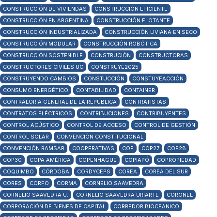
CONSTRUCCIÓN DE VIVIENDAS
CONSTRUCCIÓN EFICIENTE
CONSTRUCCIÓN EN ARGENTINA
CONSTRUCCIÓN FLOTANTE
CONSTRUCCIÓN INDUSTRIALIZADA
CONSTRUCCIÓN LIVIANA EN SECO
CONSTRUCCIÓN MODULAR
CONSTRUCCIÓN ROBÓTICA
CONSTRUCCIÓN SOSTENIBLE
CONSTRUCIÓN
CONSTRUCTORAS
CONSTRUCTORES CIVILES UC
CONSTRUYE2025
CONSTRUYENDO CAMBIOS
CONSTUCCIÓN
CONSTUYEACCIÓN
CONSUMO ENERGÉTICO
CONTABILIDAD
CONTAINER
CONTRALORÍA GENERAL DE LA REPÚBLICA
CONTRATISTAS
CONTRATOS ELÉCTRICOS
CONTRIBUCIONES
CONTRIBUYENTES
CONTROL ACÚSTICO
CONTROL DE ACCESO
CONTROL DE GESTIÓN
CONTROL SOLAR
CONVENCIÓN CONSTITUCIONAL
CONVENCIÓN RAMSAR
COOPERATIVAS
COP
COP27
COP28
COP30
COPA AMÉRICA
COPENHAGUE
COPIAPÓ
COPROPIEDAD
COQUIMBO
CÓRDOBA
CORDYCEPS
COREA
COREA DEL SUR
CORES
CORFO
CORMA
CORNELIO SAAVEDRA
CORNELIO SAAVEDRA U.
CORNELIO SAAVEDRA URIARTE
CORONEL
CORPORACIÓN DE BIENES DE CAPITAL
CORREDOR BIOCEANICO