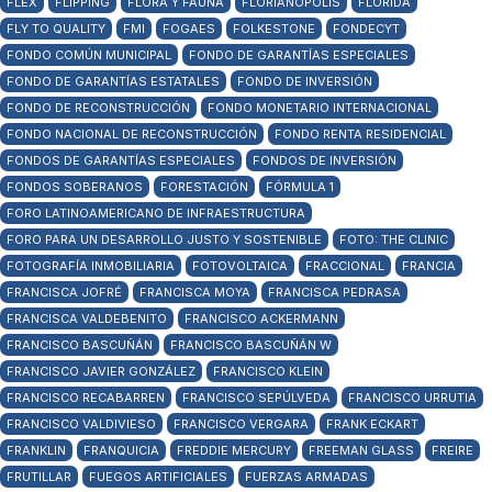
FLEX
FLIPPING
FLORA Y FAUNA
FLORIANÓPOLIS
FLORIDA
FLY TO QUALITY
FMI
FOGAES
FOLKESTONE
FONDECYT
FONDO COMÚN MUNICIPAL
FONDO DE GARANTÍAS ESPECIALES
FONDO DE GARANTÍAS ESTATALES
FONDO DE INVERSIÓN
FONDO DE RECONSTRUCCIÓN
FONDO MONETARIO INTERNACIONAL
FONDO NACIONAL DE RECONSTRUCCIÓN
FONDO RENTA RESIDENCIAL
FONDOS DE GARANTÍAS ESPECIALES
FONDOS DE INVERSIÓN
FONDOS SOBERANOS
FORESTACIÓN
FÓRMULA 1
FORO LATINOAMERICANO DE INFRAESTRUCTURA
FORO PARA UN DESARROLLO JUSTO Y SOSTENIBLE
FOTO: THE CLINIC
FOTOGRAFÍA INMOBILIARIA
FOTOVOLTAICA
FRACCIONAL
FRANCIA
FRANCISCA JOFRÉ
FRANCISCA MOYA
FRANCISCA PEDRASA
FRANCISCA VALDEBENITO
FRANCISCO ACKERMANN
FRANCISCO BASCUÑÁN
FRANCISCO BASCUÑÁN W
FRANCISCO JAVIER GONZÁLEZ
FRANCISCO KLEIN
FRANCISCO RECABARREN
FRANCISCO SEPÚLVEDA
FRANCISCO URRUTIA
FRANCISCO VALDIVIESO
FRANCISCO VERGARA
FRANK ECKART
FRANKLIN
FRANQUICIA
FREDDIE MERCURY
FREEMAN GLASS
FREIRE
FRUTILLAR
FUEGOS ARTIFICIALES
FUERZAS ARMADAS