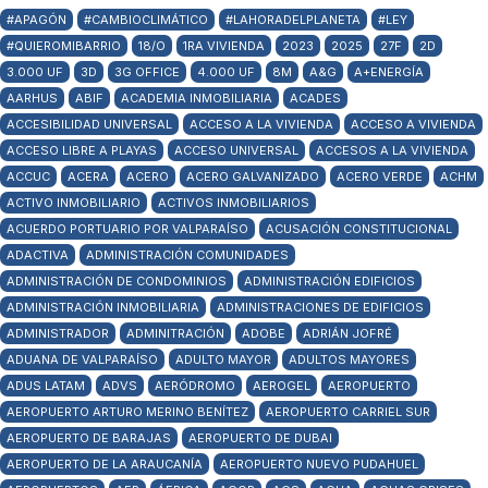
#APAGÓN
#CAMBIOCLIMÁTICO
#LAHORADELPLANETA
#LEY
#QUIEROMIBARRIO
18/O
1RA VIVIENDA
2023
2025
27F
2D
3.000 UF
3D
3G OFFICE
4.000 UF
8M
A&G
A+ENERGÍA
AARHUS
ABIF
ACADEMIA INMOBILIARIA
ACADES
ACCESIBILIDAD UNIVERSAL
ACCESO A LA VIVIENDA
ACCESO A VIVIENDA
ACCESO LIBRE A PLAYAS
ACCESO UNIVERSAL
ACCESOS A LA VIVIENDA
ACCUC
ACERA
ACERO
ACERO GALVANIZADO
ACERO VERDE
ACHM
ACTIVO INMOBILIARIO
ACTIVOS INMOBILIARIOS
ACUERDO PORTUARIO POR VALPARAÍSO
ACUSACIÓN CONSTITUCIONAL
ADACTIVA
ADMINISTRACIÓN COMUNIDADES
ADMINISTRACIÓN DE CONDOMINIOS
ADMINISTRACIÓN EDIFICIOS
ADMINISTRACIÓN INMOBILIARIA
ADMINISTRACIONES DE EDIFICIOS
ADMINISTRADOR
ADMINITRACIÓN
ADOBE
ADRIÁN JOFRÉ
ADUANA DE VALPARAÍSO
ADULTO MAYOR
ADULTOS MAYORES
ADUS LATAM
ADVS
AERÓDROMO
AEROGEL
AEROPUERTO
AEROPUERTO ARTURO MERINO BENÍTEZ
AEROPUERTO CARRIEL SUR
AEROPUERTO DE BARAJAS
AEROPUERTO DE DUBAI
AEROPUERTO DE LA ARAUCANÍA
AEROPUERTO NUEVO PUDAHUEL