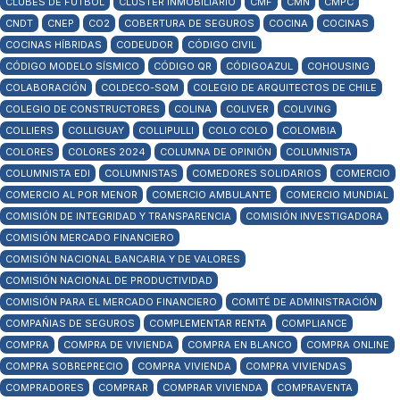
CLUBES DE FÚTBOL
CLUSTER INMOBILIARIO
CMF
CMN
CMPC
CNDT
CNEP
CO2
COBERTURA DE SEGUROS
COCINA
COCINAS
COCINAS HÍBRIDAS
CODEUDOR
CÓDIGO CIVIL
CÓDIGO MODELO SÍSMICO
CÓDIGO QR
CÓDIGOAZUL
COHOUSING
COLABORACIÓN
COLDECO-SQM
COLEGIO DE ARQUITECTOS DE CHILE
COLEGIO DE CONSTRUCTORES
COLINA
COLIVER
COLIVING
COLLIERS
COLLIGUAY
COLLIPULLI
COLO COLO
COLOMBIA
COLORES
COLORES 2024
COLUMNA DE OPINIÓN
COLUMNISTA
COLUMNISTA EDI
COLUMNISTAS
COMEDORES SOLIDARIOS
COMERCIO
COMERCIO AL POR MENOR
COMERCIO AMBULANTE
COMERCIO MUNDIAL
COMISIÓN DE INTEGRIDAD Y TRANSPARENCIA
COMISIÓN INVESTIGADORA
COMISIÓN MERCADO FINANCIERO
COMISIÓN NACIONAL BANCARIA Y DE VALORES
COMISIÓN NACIONAL DE PRODUCTIVIDAD
COMISIÓN PARA EL MERCADO FINANCIERO
COMITÉ DE ADMINISTRACIÓN
COMPAÑIAS DE SEGUROS
COMPLEMENTAR RENTA
COMPLIANCE
COMPRA
COMPRA DE VIVIENDA
COMPRA EN BLANCO
COMPRA ONLINE
COMPRA SOBREPRECIO
COMPRA VIVIENDA
COMPRA VIVIENDAS
COMPRADORES
COMPRAR
COMPRAR VIVIENDA
COMPRAVENTA