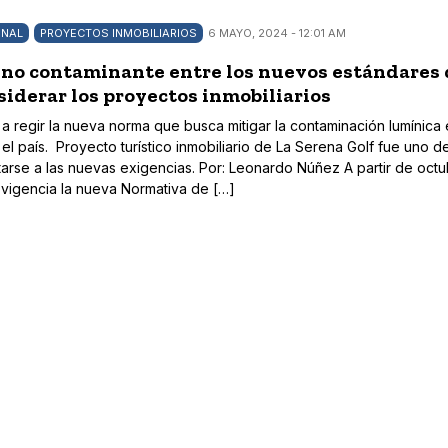
ONAL
PROYECTOS INMOBILIARIOS
6 MAYO, 2024 - 12:01 AM
 no contaminante entre los nuevos estándares
iderar los proyectos inmobiliarios
a regir la nueva norma que busca mitigar la contaminación lumínica
l país. Proyecto turístico inmobiliario de La Serena Golf fue uno de
arse a las nuevas exigencias. Por: Leonardo Núñez A partir de oct
 vigencia la nueva Normativa de […]