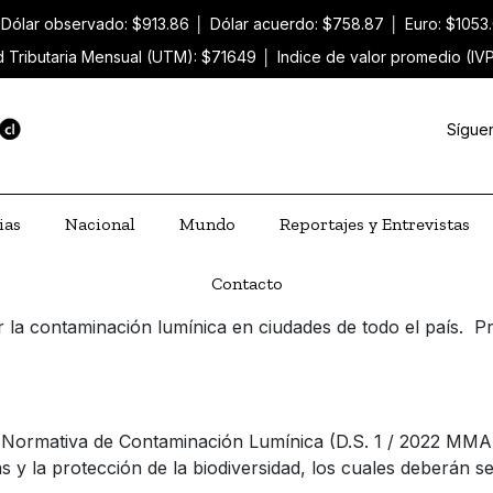
Dólar observado: $913.86
│
Dólar acuerdo: $758.87
│
Euro: $1053
 Tributaria Mensual (UTM): $71649
│
Indice de valor promedio (IV
Sígue
ias
Nacional
Mundo
Reportajes y Entrevistas
Contacto
 la contaminación lumínica en ciudades de todo el país. Pr
a Normativa de Contaminación Lumínica (D.S. 1 / 2022 MMA)
s y la protección de la biodiversidad, los cuales deberán s