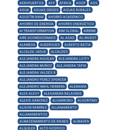
AEROPUERTOS
AFP
ÁFRICA
AGOP
AGS
AGUA
AGUAS GRISES
AGUAS RURALES
AGUSTÍN RIANI
AHORRO ACADÉMICO
AHORRO DE ENERGÍA
AHORRO ENERGÉTICO
AI TRANSFORMATION
AIM GLOBAL
AIRBNB
AIRE ACONDICIONADO
AL ASAD
AL-INVEST
ALAMEDA
ALBERGUES
ALBERTO BEITIA
ALCALDE JADUE
ALCALDES
ALEJANDRA AGUILAR
ALEJANDRA LUTFY
ALEJANDRA MUÑOZ
ALEJANDRA TAPIA
ALEJANDRA VALDÉS R
ALEJANDRO PEREZ SPENCER
ALEJANDRO WAHL HERRERA
ALEMANIA
ALEX ALEVY
ALEXANDRA BELAÚNDE
ALEXIS SÁNCHEZ
ALGARROBO
ALGORITMO
ALISON RAMÍREZ
ALLANAMIENTO
ALLANAMIENTOS
ALMACENAMIENTO DE BIENES
ALMADÉN
ALQUILER
ALTO HOSPICIO