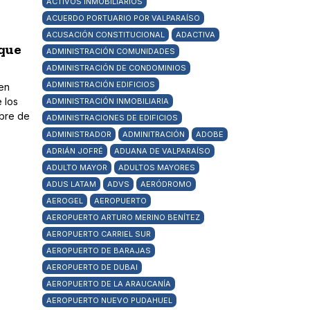
ACTIVOS INMOBILIARIOS
ACUERDO PORTUARIO POR VALPARAÍSO
ACUSACIÓN CONSTITUCIONAL
ADACTIVA
 que
ADMINISTRACIÓN COMUNIDADES
ADMINISTRACIÓN DE CONDOMINIOS
ADMINISTRACIÓN EDIFICIOS
 en
 los
ADMINISTRACIÓN INMOBILIARIA
ubre de
ADMINISTRACIONES DE EDIFICIOS
ADMINISTRADOR
ADMINITRACIÓN
ADOBE
ADRIÁN JOFRÉ
ADUANA DE VALPARAÍSO
ADULTO MAYOR
ADULTOS MAYORES
ADUS LATAM
ADVS
AERÓDROMO
AEROGEL
AEROPUERTO
AEROPUERTO ARTURO MERINO BENÍTEZ
AEROPUERTO CARRIEL SUR
AEROPUERTO DE BARAJAS
AEROPUERTO DE DUBAI
AEROPUERTO DE LA ARAUCANÍA
AEROPUERTO NUEVO PUDAHUEL