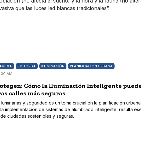
blación (no afecta el sueño) y la flora y la fauna (no alter
asiva que las luces led blancas tradicionales”.
/
ENIBLE
EDITORIAL
ILUMINACIÓN
PLANIFICACIÓN URBANA
7:00 AM
otegen: Cómo la Iluminación Inteligente pued
as calles más seguras
luminarias y seguridad es un tema crucial en la planificación urbana
la implementación de sistemas de alumbrado inteligente, resulta ese
o de ciudades sostenibles y seguras.