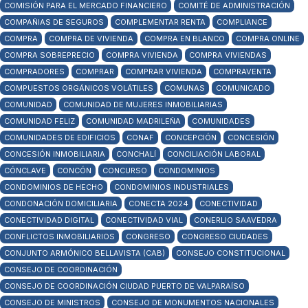
COMISIÓN PARA EL MERCADO FINANCIERO
COMITÉ DE ADMINISTRACIÓN
COMPAÑIAS DE SEGUROS
COMPLEMENTAR RENTA
COMPLIANCE
COMPRA
COMPRA DE VIVIENDA
COMPRA EN BLANCO
COMPRA ONLINE
COMPRA SOBREPRECIO
COMPRA VIVIENDA
COMPRA VIVIENDAS
COMPRADORES
COMPRAR
COMPRAR VIVIENDA
COMPRAVENTA
COMPUESTOS ORGÁNICOS VOLÁTILES
COMUNAS
COMUNICADO
COMUNIDAD
COMUNIDAD DE MUJERES INMOBILIARIAS
COMUNIDAD FELIZ
COMUNIDAD MADRILEÑA
COMUNIDADES
COMUNIDADES DE EDIFICIOS
CONAF
CONCEPCIÓN
CONCESIÓN
CONCESIÓN INMOBILIARIA
CONCHALÍ
CONCILIACIÓN LABORAL
CÓNCLAVE
CONCÓN
CONCURSO
CONDOMINIOS
CONDOMINIOS DE HECHO
CONDOMINIOS INDUSTRIALES
CONDONACIÓN DOMICILIARIA
CONECTA 2024
CONECTIVIDAD
CONECTIVIDAD DIGITAL
CONECTIVIDAD VIAL
CONERLIO SAAVEDRA
CONFLICTOS INMOBILIARIOS
CONGRESO
CONGRESO CIUDADES
CONJUNTO ARMÓNICO BELLAVISTA (CAB)
CONSEJO CONSTITUCIONAL
CONSEJO DE COORDINACIÓN
CONSEJO DE COORDINACIÓN CIUDAD PUERTO DE VALPARAÍSO
CONSEJO DE MINISTROS
CONSEJO DE MONUMENTOS NACIONALES