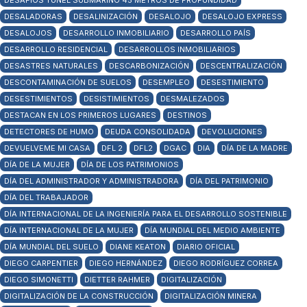
DESAFÍOS TÚNEL SUBMARINO 45 METROS DE PROFUNDIDAD
DESALADORAS
DESALINIZACIÓN
DESALOJO
DESALOJO EXPRESS
DESALOJOS
DESARROLLO INMOBILIARIO
DESARROLLO PAÍS
DESARROLLO RESIDENCIAL
DESARROLLOS INMOBILIARIOS
DESASTRES NATURALES
DESCARBONIZACIÓN
DESCENTRALIZACIÓN
DESCONTAMINACIÓN DE SUELOS
DESEMPLEO
DESESTIMIENTO
DESESTIMIENTOS
DESISTIMIENTOS
DESMALEZADOS
DESTACAN EN LOS PRIMEROS LUGARES
DESTINOS
DETECTORES DE HUMO
DEUDA CONSOLIDADA
DEVOLUCIONES
DEVUELVEME MI CASA
DFL 2
DFL2
DGAC
DIA
DÍA DE LA MADRE
DÍA DE LA MUJER
DÍA DE LOS PATRIMONIOS
DÍA DEL ADMINISTRADOR Y ADMINISTRADORA
DÍA DEL PATRIMONIO
DÍA DEL TRABAJADOR
DÍA INTERNACIONAL DE LA INGENIERÍA PARA EL DESARROLLO SOSTENIBLE
DÍA INTERNACIONAL DE LA MUJER
DÍA MUNDIAL DEL MEDIO AMBIENTE
DÍA MUNDIAL DEL SUELO
DIANE KEATON
DIARIO OFICIAL
DIEGO CARPENTIER
DIEGO HERNÁNDEZ
DIEGO RODRÍGUEZ CORREA
DIEGO SIMONETTI
DIETTER RAHMER
DIGITALIZACIÓN
DIGITALIZACIÓN DE LA CONSTRUCCIÓN
DIGITALIZACIÓN MINERA