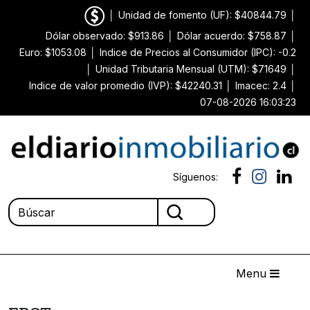
│
Unidad de fomento (UF): $40844.79
│
Dólar observado: $913.86
│
Dólar acuerdo: $758.87
│
Euro: $1053.08
│
Indice de Precios al Consumidor (IPC): -0.2
│
Unidad Tributaria Mensual (UTM): $71649
│
Indice de valor promedio (IVP): $42240.31
│
Imacec: 2.4
│
07-08-2026 16:03:23
Síguenos:
Menu