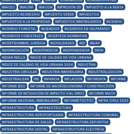
IGNACIO LÓPEZ
IHRB
IKASA
ILUMINACIÓN
ILUMINACIÓN LED
IMACEC
IMACINF
IMACON
IMPRESIÓN 3D
IMPUESTO A LA RENTA
IMPUESTO REGRESIVO
IMPUESTO VERDE
IMPUESTOS
IMPUESTOS A LA PROPIEDAD
IMPUESTOS INMOBILIARIOS
INCENDIO
INCENDIO FORESTAL
INCENDIOS
INCENDIOS EN VALPARAÍSO
INCENDIOS FORESTALES
INCERTEZA NORMATIVA
INCERTIDUMBRE JURÍDICA
INCIVILIDADES
IND
INDAP
INDEMNIZACIÓN
INDEPENDECIA
INDEPENDENCIA
INDIA
INDIAN WELLS
ÍNDICE DE CALIDAD DE VIDA URBANA
ÍNDICE DE CALIDAD DE VIDA URBANA 2024
INDUSTRIA
INDUSTRIA CIRCULAR
INDUSTRIA INMOBILIARIA
INDUSTRIALIZACIÓN
INDUSTRIALIZAR
INE
INFANCIA
INFLACIÓN
INFORENTA
INFORME
INFORME BDO
INFORME DE MACROECONOMÍA Y CONSTRUCCIÓN
INFORME DE MITIGACIÓN DE IMPACTO VIAL (IMIV)
INFORME MACH
INFORME NACIONAL INMOBILIARIO
INFORMETOCTOC
INFRA CHILE 2023
INFRAESTRCUTURA
INFRAESTRUCTURA
INFRAESTRUCTURA AEROPORTUARIA
INFRAESTRUCTURA COMUNAL
INFRAESTRUCTURA DE SALUD
INFRAESTRUCTURA DEPORTIVA
INFRAESTRUCTURA DIGITAL
INFRAESTRUCTURA ELÉCTRICA