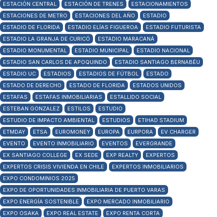
ESTACIÓN CENTRAL
ESTACIÓN DE TRENES
ESTACIONAMIENTOS
ESTACIONES DE METRO
ESTACIONES DEL AÑO
ESTADIO
ESTADIO DE FLORIDA
ESTADIO ELÍAS FIGUEROA
ESTADIO FUTURISTA
ESTADIO LA GRANJA DE CURICÓ
ESTADIO MARACANÁ
ESTADIO MONUMENTAL
ESTADIO MUNICIPAL
ESTADIO NACIONAL
ESTADIO SAN CARLOS DE APOQUINDO
ESTADIO SANTIAGO BERNABÉU
ESTADIO UC
ESTADIOS
ESTADIOS DE FÚTBOL
ESTADO
ESTADO DE DERECHO
ESTADO DE FLORIDA
ESTADOS UNIDOS
ESTAFAS
ESTAFAS INMOBILIARIAS
ESTALLIDO SOCIAL
ESTEBAN GONZALEZ
ESTILOS
ESTUDIO
ESTUDIO DE IMPACTO AMBIENTAL
ESTUDIOS
ETIHAD STADIUM
ETMDAY
ETSA
EUROMONEY
EUROPA
EURPORA
EV CHARGER
EVENTO
EVENTO INMOBILIARIO
EVENTOS
EVERGRANDE
EX SANTIAGO COLLEGE
EX SEDE
EXP REALTY
EXPERTOS
EXPERTOS CRISIS VIVIENDA EN CHILE
EXPERTOS INMOBILIARIOS
EXPO CONDOMINIOS 2025
EXPO DE OPORTUNIDADES INMOBILIARIA DE PUERTO VARAS
EXPO ENERGÍA SOSTENIBLE
EXPO MERCADO INMOBILIARIO
EXPO OSAKA
EXPO REAL ESTATE
EXPO RENTA CORTA