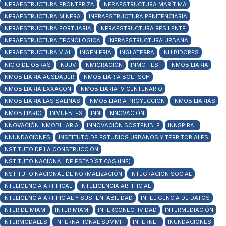
INFRAESTRUCTURA FRONTERIZA
INFRAESTRUCTURA MARÍTIMA
INFRAESTRUCTURA MINERA
INFRAESTRUCTURA PENITENCIARIA
INFRAESTRUCTURA PORTUARIA
INFRAESTRUCTURA RESILENTE
INFRAESTRUCTURA TECNOLÓGICA
INFRAESTRUCTURA URBANA
INFRAESTRUCTURA VIAL
INGENIERIA
INGLATERRA
INHIBIDORES
INICIO DE OBRAS
INJUV
INMIGRACIÓN
INMO FEST
INMOBILIARIA
INMOBILIARIA AUSDAUER
INMOBILIARIA BOETSCH
INMOBILIARIA EXXACON
INMOBILIARIA IV CENTENARIO
INMOBILIARIA LAS SALINAS
INMOBILIARIA PROYECCION
INMOBILIARIAS
INMOBILIARIO
INMUEBLES
INN
INNOVACIÓN
INNOVACIÓN INMOBILIARIA
INNOVACIÓN SOSTENIBLE
INNSPIRAL
INNUNDACIONES
INSTITUTO DE ESTUDIOS URBANOS Y TERRITORIALES
INSTITUTO DE LA CONSTRUCCIÓN
INSTITUTO NACIONAL DE ESTADÍSTICAS (INE)
INSTITUTO NACIONAL DE NORMALIZACIÓN
INTEGRACIÓN SOCIAL
INTELIGENCIA ARTIFICAL
INTELIGENCIA ARTIFICIAL
INTELIGENCIA ARTIFICIAL Y SUSTENTABILIDAD
INTELIGENCIA DE DATOS
INTER DE MIAMI
INTER MIAMI
INTERCONECTIVIDAD
INTERMEDIACIÓN
INTERMODALES
INTERNATIONAL SUMMIT
INTERNET
INUNDACIONES