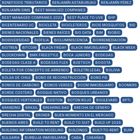
BENEFICIOS TRIBUTARIOS
BENJAMÍN ASTABURUAG
BENJAMÍN PÉREZ
BENJAMÍN SIMS
BEST MANAGED COMPANIES
BEST MANAGED COMPANIES 2023
BEST PLACE TO LIVE
BHP
BICENTENARIO UC
BICICLETA
BICICLETEROS
BICIS MOSQUITOS
BID
BIENES NACIONALES
BIENES RAÍCES
BIG DATA
BIM
BIOBÍO
BIODIVERSIDAD
BIOFILIA
BIOLUMINISCENCIA
BIORREMEDIACIÓN
BIOTREN
BITCOIN
BLACK FRIDAY
BLACK INMOBILIARIO
BLACK WEEK
BLOCKCHAIN
BMX FREESTYLE
BOCA JUNIORS
BODEGAS
BODEGAS CLASE A
BODEGAS FLEX
BOETSCH
BOGOTÁ
BOLETA POR CONCEPTO DE ARRIENDO
BOLETÍN LEGAL
BOLIVIA
BOLSA DE CHILE
BONO DE RECONSTRUCCIÓN
BONO PIE
BONOS DE CARBONO
BONOS VERDES
BOOM INMOBILIARIO
BOOMERS
BORDE COSTERO
BOSQUE NATIVO
BOSQUES URBANOS
BOSQUES VERTICALES
BOSTON
BOTÓN ROJO
BOULEVARD
BPTL
BRANDING
BRASIL
BREAKING BAD
BRECHA DE GÉNERO
BRECHA DIGITAL
BROKER
BUEN MOMENTO EN EL MERCADO
BUENOS AIRES
BUILD TO RENT
BUILD TO SUIT
BUILD UP 2026
BUILDING INFORMATION MODELING
BUILDINGS
BUILT-TO-RENT
BUIN
BULGARIA
BURBUJA INMOBILIARIA
CABA
CABAÑAS