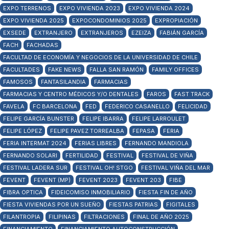
EXPO TERRENOS
EXPO VIVIENDA 2023
EXPO VIVIENDA 2024
EXPO VIVIENDA 2025
EXPOCONDOMINIOS 2025
EXPROPIACIÓN
EXSEDE
EXTRANJERO
EXTRANJEROS
EZEIZA
FABIÁN GARCÍA
FACH
FACHADAS
FACULTAD DE ECONOMÍA Y NEGOCIOS DE LA UNIVERSIDAD DE CHILE
FACULTADES
FAKE NEWS
FALLA SAN RAMÓN
FAMILY OFFICES
FAMOSOS
FANTASILANDIA
FARMACIAS
FARMACIAS Y CENTRO MÉDICOS Y/O DENTALES
FAROS
FAST TRACK
FAVELA
FC BARCELONA
FED
FEDERICO CASANELLO
FELICIDAD
FELIPE GARCÍA BUNSTER
FELIPE IBARRA
FELIPE LARROULET
FELIPE LÓPEZ
FELIPE PAVEZ TORREALBA
FEPASA
FERIA
FERIA INTERMAT 2024
FERIAS LIBRES
FERNANDO MANDIOLA
FERNANDO SOLARI
FERTILIDAD
FESTIVAL
FESTIVAL DE VIÑA
FESTIVAL LADERA SUR
FESTIVAL OH! STGO
FESTIVAL VIÑA DEL MAR
FEVENT
FEVENT (MP)
FEVENT 2023
FEVENT 203
FIBE
FIBRA OPTICA
FIDEICOMISO INMOBILIARIO
FIESTA FIN DE AÑO
FIESTA VIVIENDAS POR UN SUEÑO
FIESTAS PATRIAS
FIGITALES
FILANTROPIA
FILIPINAS
FILTRACIONES
FINAL DE AÑO 2025