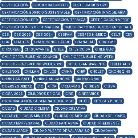
CERTIFICACIÓN
CERTIFICACIÓN CES
CERTIFICACIÓN CVS
CERTIFICACIÓN EDIFICIO SUSTENTABLE
CERTIFICACIÓN INMOBILIARIA
CERTIFICACIÓN LEED
CERTIFICACIÓN TÉRMICA
CERTIFICACIÓN VERDE
CERTIFICACIONES DE LA MADERA
CERTIFICACIONES DE SOSTENIBILIDAD
CES
CES 2023
CES 2024
CESFAM
CÉSPED HÍBRIDO
CEUT
CEV
CGR
CHAITÉN
CHAMPIONS LEAGUE
CHAÑARAL
CHATGPT
CHICUREO
CHIGUAYANTE
CHILE
CHILE CUIDA
CHILE GBC
CHILE GREEN BUILDING COUNCIL
CHILE GREEN BUILDING WEEK
CHILE GREEN BUILDING WEEK 2026
CHILE TRANSPARENTE
CHILEHAUS
CHILENOS
CHILLÁN
CHILOÉ
CHINA
CHIP
CHOLET
CHONGQING
CHRISTIAN BALE
CHRISTIAN CANCINO
CIA NACIONAL
CIBERSEGURIDAD
CIC
CICA
CICLOVÍAS
CIGIDEN
CIGSA
CIGSA 2023
CILINDROS DE GAS
CINE
CINERARIOS
CIRCUNVALACIÓN LA SERENA-COQUIMBO
CITÉS
CITY LAB BIOBÍO
CIUDAD
CIUDAD CICLISTA
CIUDAD CREATIVA
CIUDAD DE LOS 15 MINUTOS
CIUDAD DE MÉXICO
CIUDAD DEL CABO
CIUDAD EMPRESARIAL
CIUDAD FANTASMA
CIUDAD INTELIGENTE
CIUDAD JARDÍN
CIUDAD PUERTO DE VALPARAÍSO
CIUDADANÍA