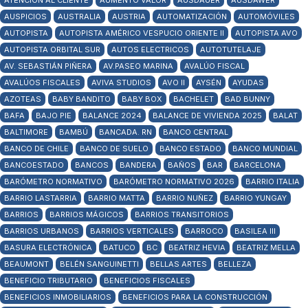
ATENCIÓN AL CLIENTE
AUMENTO VALOR
AUSDAUER
AUSDAWER
AUSPICIOS
AUSTRALIA
AUSTRIA
AUTOMATIZACIÓN
AUTOMÓVILES
AUTOPISTA
AUTOPISTA AMÉRICO VESPUCIO ORIENTE II
AUTOPISTA AVO
AUTOPISTA ORBITAL SUR
AUTOS ELECTRICOS
AUTOTUTELAJE
AV. SEBASTIÁN PIÑERA
AV.PASEO MARINA
AVALÚO FISCAL
AVALÚOS FISCALES
AVIVA STUDIOS
AVO II
AYSÉN
AYUDAS
AZOTEAS
BABY BANDITO
BABY BOX
BACHELET
BAD BUNNY
BAFA
BAJO PIE
BALANCE 2024
BALANCE DE VIVIENDA 2025
BALAT
BALTIMORE
BAMBÚ
BANCADA. RN
BANCO CENTRAL
BANCO DE CHILE
BANCO DE SUELO
BANCO ESTADO
BANCO MUNDIAL
BANCOESTADO
BANCOS
BANDERA
BAÑOS
BAR
BARCELONA
BARÓMETRO NORMATIVO
BARÓMETRO NORMATIVO 2026
BARRIO ITALIA
BARRIO LASTARRIA
BARRIO MATTA
BARRIO NUÑEZ
BARRIO YUNGAY
BARRIOS
BARRIOS MÁGICOS
BARRIOS TRANSITORIOS
BARRIOS URBANOS
BARRIOS VERTICALES
BARROCO
BASILEA III
BASURA ELECTRÓNICA
BATUCO
BC
BEATRIZ HEVIA
BEATRIZ MELLA
BEAUMONT
BELÉN SANGUINETTI
BELLAS ARTES
BELLEZA
BENEFICIO TRIBUTARIO
BENEFICIOS FISCALES
BENEFICIOS INMOBILIARIOS
BENEFICIOS PARA LA CONSTRUCCIÓN