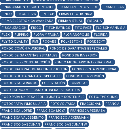
FINANCIAMIENTO
FINANCIAMIENTO AUTOCONSTRUCCIÓN
FINANCIAMIENTO SUSTENTABLE
FINANCIAMIENTO VERDE
FINANCIERAS
FINCO
FINCO 2026
FINTECH
FIRMA ELECTRÓNICA
FIRMA ELECTRÓNICA AVANZADA
FIRMA VIRTUAL
FISCALÍA
FISCALIZACIÓN
FISCO
FITCH RATINGS
FITO PAEZ
FLEISCHMANN S.A
FLEX
FLIPPING
FLORA Y FAUNA
FLORIANÓPOLIS
FLORIDA
FLY TO QUALITY
FMI
FOGAES
FOLKESTONE
FONDECYT
FONDO COMÚN MUNICIPAL
FONDO DE GARANTÍAS ESPECIALES
FONDO DE GARANTÍAS ESTATALES
FONDO DE INVERSIÓN
FONDO DE RECONSTRUCCIÓN
FONDO MONETARIO INTERNACIONAL
FONDO NACIONAL DE RECONSTRUCCIÓN
FONDO RENTA RESIDENCIAL
FONDOS DE GARANTÍAS ESPECIALES
FONDOS DE INVERSIÓN
FONDOS SOBERANOS
FORESTACIÓN
FÓRMULA 1
FORO LATINOAMERICANO DE INFRAESTRUCTURA
FORO PARA UN DESARROLLO JUSTO Y SOSTENIBLE
FOTO: THE CLINIC
FOTOGRAFÍA INMOBILIARIA
FOTOVOLTAICA
FRACCIONAL
FRANCIA
FRANCISCA JOFRÉ
FRANCISCA MOYA
FRANCISCA PEDRASA
FRANCISCA VALDEBENITO
FRANCISCO ACKERMANN
FRANCISCO BASCUÑÁN
FRANCISCO BASCUÑÁN W