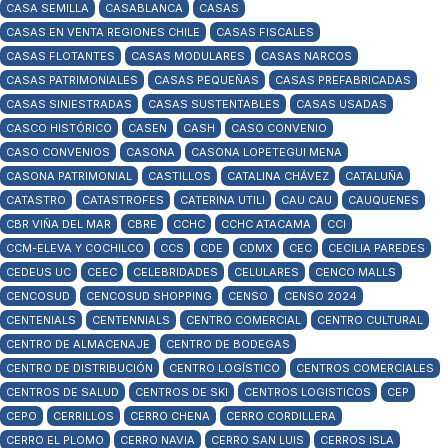
CASA SEMILLA
CASABLANCA
CASAS
CASAS EN VENTA REGIONES CHILE
CASAS FISCALES
CASAS FLOTANTES
CASAS MODULARES
CASAS NARCOS
CASAS PATRIMONIALES
CASAS PEQUEÑAS
CASAS PREFABRICADAS
CASAS SINIESTRADAS
CASAS SUSTENTABLES
CASAS USADAS
CASCO HISTÓRICO
CASEN
CASH
CASO CONVENIO
CASO CONVENIOS
CASONA
CASONA LOPETEGUI MENA
CASONA PATRIMONIAL
CASTILLOS
CATALINA CHÁVEZ
CATALUÑA
CATASTRO
CATASTROFES
CATERINA UTILI
CAU CAU
CAUQUENES
CBR VIÑA DEL MAR
CBRE
CCHC
CCHC ATACAMA
CCI
CCM-ELEVA Y COCHILCO
CCS
CDE
CDMX
CEC
CECILIA PAREDES
CEDEUS UC
CEEC
CELEBRIDADES
CELULARES
CENCO MALLS
CENCOSUD
CENCOSUD SHOPPING
CENSO
CENSO 2024
CENTENIALS
CENTENNIALS
CENTRO COMERCIAL
CENTRO CULTURAL
CENTRO DE ALMACENAJE
CENTRO DE BODEGAS
CENTRO DE DISTRIBUCIÓN
CENTRO LOGÍSTICO
CENTROS COMERCIALES
CENTROS DE SALUD
CENTROS DE SKI
CENTROS LOGISTICOS
CEP
CEPO
CERRILLOS
CERRO CHENA
CERRO CORDILLERA
CERRO EL PLOMO
CERRO NAVIA
CERRO SAN LUIS
CERROS ISLA