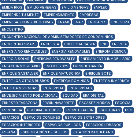
ELON MUSK
EMBARGO
EMERGENCIA
EMERGENCIA HABITACIONAL
EMILIA RÍOS
EMILIO VENEGAS
EMILIO VENGAS
EMPLEO
EMPRENDE TU MENTE
EMPRENDIMIENTO
EMPRESAS
EMPRESAS CONSTRUCTORAS
ENAMI
ENAP
ENCHAPES
ENCI 2023
ENCUENTRO
ENCUENTRO NACIONAL DE ADMINISTRADORES DE CONDOMINIOS
ENCUENTRO SMART
ENCUESTA
ENCUESTA CASEN
ENE
ENERGÍA
ENERGÍA NO RENOVABLES
ENERGÍA RENOVABLES
ENERGÍA SÍSMICA
ENERGÍA SOLAR
ENERGÍAS RENOVABLES
ENFRIAMIENTO INMOBILIARIO
ENLACE INMOBILIARIO
ENLOCE 2025
ENRIQUE GARCÍA
ENRIQUE GASTALVER
ENRIQUE MATUSCHKA
ENRIQUE SOTZ
ENTRE LOS OTROS RUBROS
ENTREGA DOMINIOS
ENTREGA INMEDIATA
ENTREGA VIVIENDAS
ENTREVISTA
ENTREVISTAS
ENVEJECIMIENTO POBLACIONAL
EQUIDAD
ERA DIGITAL
ERNESTO TARAZONA
ERWIN NAVARRETE
ESCASEZ HIDRICA
ESCOCIA
ESCONDIDA
ESCORIA DE COBRE
ESCRITURACIÓN
ESCRITURAS
ESG
ESPACIOS
ESPACIOS COMUNES
ESPACIOS EXTERIORES
ESPACIOS INTERIORES
ESPACIOS PÚBLICOS
ESPACIOS URBANOS
ESPAÑA
ESPECULACIÓN DE SUELOS
ESTACIÓN BAQUEDANO