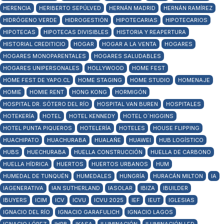
HERENCIA
HERIBERTO SEPÚLVED
HERNÁN MADRID
HERNÁN RAMÍREZ
HIDRÓGENO VERDE
HIDROGESTIÓN
HIPOTECARIAS
HIPOTECARIOS
HIPOTECAS
HIPOTECAS DIVISIBLES
HISTORIA Y REAPERTURA
HISTORIAL CREDITICIO
HOGAR
HOGAR A LA VENTA
HOGARES
HOGARES MONOPARENTALES
HOGARES SALUDABLES
HOGARES UNIPERSONALES
HOLLYWOOD
HOME FEST
HOME FEST DE YAPO.CL
HOME STAGING
HOME STUDIO
HOMENAJE
HOMIE
HOMIE RENT
HONG KONG
HORMIGÓN
HOSPITAL DR. SÓTERO DEL RÍO
HOSPITAL VAN BUREN
HOSPITALES
HOTEKERÍA
HOTEL
HOTEL KENNEDY
HOTEL O´HIGGINS
HOTEL PUNTA PIQUEROS
HOTELERÍA
HOTELES
HOUSE FLIPPING
HUACHIPATO
HUACHURABA
HUALAÑE
HUAWEI
HUB LOGÍSTICO
HUBS
HUECHURABA
HUELLA CONSTRUCCIÓN
HUELLA DE CARBONO
HUELLA HÍDRICA
HUERTOS
HUERTOS URBANOS
HUM
HUMEDAL DE TUNQUÉN
HUMEDALES
HUNGRÍA
HURACÁN MILTON
IA
IAGENERATIVA
IAN SUTHERLAND
IASOLAR
IBIZA
IBUILDER
IBUYERS
ICIM
ICV
ICVU
ICVU 2025
IEF
IEUT
IGLESIAS
IGNACIO DEL RÍO
IGNACIO GARAFULICH
IGNACIO LAGOS