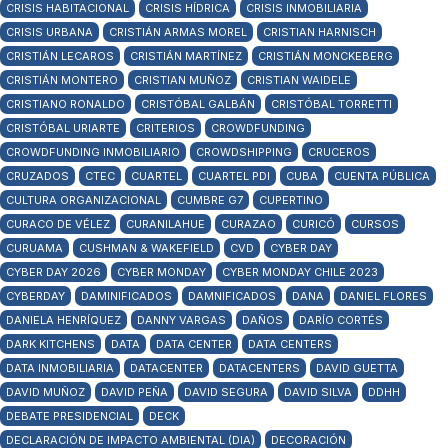
CRISIS HABITACIONAL
CRISIS HÍDRICA
CRISIS INMOBILIARIA
CRISIS URBANA
CRISTIÁN ARMAS MOREL
CRISTIAN HARNISCH
CRISTIÁN LECAROS
CRISTIÁN MARTÍNEZ
CRISTIÁN MONCKEBERG
CRISTIÁN MONTERO
CRISTIAN MUÑOZ
CRISTIAN WAIDELE
CRISTIANO RONALDO
CRISTÓBAL GALBÁN
CRISTÓBAL TORRETTI
CRISTÓBAL URIARTE
CRITERIOS
CROWDFUNDING
CROWDFUNDING INMOBILIARIO
CROWDSHIPPING
CRUCEROS
CRUZADOS
CTEC
CUARTEL
CUARTEL PDI
CUBA
CUENTA PÚBLICA
CULTURA ORGANIZACIONAL
CUMBRE G7
CUPERTINO
CURACO DE VÉLEZ
CURANILAHUE
CURAZAO
CURICÓ
CURSOS
CURUAMA
CUSHMAN & WAKEFIELD
CVD
CYBER DAY
CYBER DAY 2026
CYBER MONDAY
CYBER MONDAY CHILE 2023
CYBERDAY
DAMINIFICADOS
DAMNIFICADOS
DANA
DANIEL FLORES
DANIELA HENRÍQUEZ
DANNY VARGAS
DAÑOS
DARÍO CORTÉS
DARK KITCHENS
DATA
DATA CENTER
DATA CENTERS
DATA INMOBILIARIA
DATACENTER
DATACENTERS
DAVID GUETTA
DAVID MUÑOZ
DAVID PEÑA
DAVID SEGURA
DAVID SILVA
DDHH
DEBATE PRESIDENCIAL
DECK
DECLARACIÓN DE IMPACTO AMBIENTAL (DIA)
DECORACIÓN