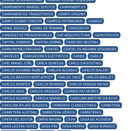
CAMINO INTERNACIONAL
CAMINO VICUÑA YENDEGAIA
CAMPAMENTO MANUEL BUSTOS
CAMPAMENTOS
CAMPAMENTOS TRANSITORIOS
CAMPO CHILENO
CAMPO DUNAR CONCÓN
CAMPUS PATRIMONIAL
CANADÁ
CANAL BEAGLE
CANAL DE PANAMÁ
CANDIDATOS
CANDIDATOS PRESIDENCIALES
CAP ARQUITECTURA
CAPACITACIÓN
CAPITAL HUMANO
CAPITALIZARME
CARBONO NEUTRAL
CARBONONEUTRALIDAD
CÁRCEL
CÁRCEL DE MÁXIMA SEGURIDAD
CÁRCELES
CARGADORES ELÉCTRICOS
CARIBE
CARILÓ
CARL MIKAEL STÅL
CARLA QUIROGA
CARLO D'AGOSTINO
CARLOS AGUIRRE-NUÑEZ
CARLOS ALCARAZ
CARLOS BALART
CARLOS BASCOU BENTJERODT
CARLOS CRUZ
CARLOS MAILLET
CARLOS MONTES
CARLOS MORENO
CARLOS PARADA MEYER
CARLOS SAUL
CARLOS VÁSQUEZ
CARMEN PAZ MUÑOZ
CAROLA ÁLVAREZ
CAROLA NARANJO
CAROLINA MATTHEI DA BOVE
CAROLINA ROJAS QUEZADA
CARRERAS CLANDESTINAS
CARRETERA
CARRETERA AUSTRAL
CARRETERA HÍDRICA
CARRETERAS
CARTA DEL EDITOR
CARTA MAGNA
CASA
CASA DE ACOGIDA
CASA LASTRA HOTEL
CASA PRE
CASA PROPIA
CASA RUPANCO