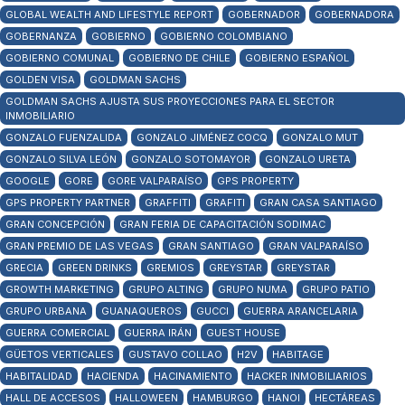
GLOBAL WEALTH AND LIFESTYLE REPORT
GOBERNADOR
GOBERNADORA
GOBERNANZA
GOBIERNO
GOBIERNO COLOMBIANO
GOBIERNO COMUNAL
GOBIERNO DE CHILE
GOBIERNO ESPAÑOL
GOLDEN VISA
GOLDMAN SACHS
GOLDMAN SACHS AJUSTA SUS PROYECCIONES PARA EL SECTOR
INMOBILIARIO
GONZALO FUENZALIDA
GONZALO JIMÉNEZ COCQ
GONZALO MUT
GONZALO SILVA LEÓN
GONZALO SOTOMAYOR
GONZALO URETA
GOOGLE
GORE
GORE VALPARAÍSO
GPS PROPERTY
GPS PROPERTY PARTNER
GRAFFITI
GRAFITI
GRAN CASA SANTIAGO
GRAN CONCEPCIÓN
GRAN FERIA DE CAPACITACIÓN SODIMAC
GRAN PREMIO DE LAS VEGAS
GRAN SANTIAGO
GRAN VALPARAÍSO
GRECIA
GREEN DRINKS
GREMIOS
GREYSTAR
GREYSTAR
GROWTH MARKETING
GRUPO ALTING
GRUPO NUMA
GRUPO PATIO
GRUPO URBANA
GUANAQUEROS
GUCCI
GUERRA ARANCELARIA
GUERRA COMERCIAL
GUERRA IRÁN
GUEST HOUSE
GÜETOS VERTICALES
GUSTAVO COLLAO
H2V
HABITAGE
HABITALIDAD
HACIENDA
HACINAMIENTO
HACKER INMOBILIARIOS
HALL DE ACCESOS
HALLOWEEN
HAMBURGO
HANOI
HECTÁREAS