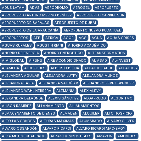
ADUANA DE VALPARAÍSO
ADULTO MAYOR
ADULTOS MAYORES
ADUS LATAM
ADVS
AERÓDROMO
AEROGEL
AEROPUERTO
AEROPUERTO ARTURO MERINO BENÍTEZ
AEROPUERTO CARRIEL SUR
AEROPUERTO DE BARAJAS
AEROPUERTO DE DUBAI
AEROPUERTO DE LA ARAUCANÍA
AEROPUERTO NUEVO PUDAHUEL
AEROPUERTOS
AFP
ÁFRICA
AGOP
AGS
AGUA
AGUAS GRISES
AGUAS RURALES
AGUSTÍN RIANI
AHORRO ACADÉMICO
AHORRO DE ENERGÍA
AHORRO ENERGÉTICO
AI TRANSFORMATION
AIM GLOBAL
AIRBNB
AIRE ACONDICIONADO
AL ASAD
AL-INVEST
ALAMEDA
ALBERGUES
ALBERTO BEITIA
ALCALDE JADUE
ALCALDES
ALEJANDRA AGUILAR
ALEJANDRA LUTFY
ALEJANDRA MUÑOZ
ALEJANDRA TAPIA
ALEJANDRA VALDÉS R
ALEJANDRO PEREZ SPENCER
ALEJANDRO WAHL HERRERA
ALEMANIA
ALEX ALEVY
ALEXANDRA BELAÚNDE
ALEXIS SÁNCHEZ
ALGARROBO
ALGORITMO
ALISON RAMÍREZ
ALLANAMIENTO
ALLANAMIENTOS
ALMACENAMIENTO DE BIENES
ALMADÉN
ALQUILER
ALTO HOSPICIO
ALTO LAS CONDES
ALTURAS MÁXIMAS
ALUMBRADO
ÁLVARO OLIVER
ÁLVARO OSSANDÓN
ÁLVARO RICARDI
ALVARO RICARDI MAC-EVOY
ALZA METRO CUADRADO
ALZAS COMBUSTIBLES
AMAZON
AMENITIES