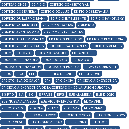
EDIFICACIONES
EDIFICIO
EDIFICIO CONSISTORIAL
EDIFICIO COSTANERA
EDIFICIO DE LUJO
EDIFICIO ESMERALDA
EDIFICIO GUILLERMO MANN
EDIFICIO INTELIGENTE
EDIFICIO KANDINSKY
EDIFICIO PATRIMONIAL
EDIFICIO VITACURA
EDIFICIOS
EDIFICIOS FANTASMAS
EDIFICIOS INTELIGENTES
EDIFICIOS PATRIMONIALES
EDIFICIOS PÚBLICOS
EDIFICIOS RESIDENCIAL
EDIFICIOS RESIDENCIALES
EDIFICIOS SALUDABLES
EDIFICIOS VERDES
EDIFY
EDITORIAL
EDUARDO ANGULO
EDUARDO FREI
EDUARDO HERNANDEZ
EDUARDO RICCI
EDUCACIÓN
EDUCACIÓN FINANCIERA
EDUCACIÓN PÚBLICA
EDWARD CORNWELL
EE.UU
EEUU
EFE
EFE TRENES DE CHILE
EFECTIVIDAD
EFECTO ISLA DE CALOR
EFH
EFICIENCIA
EFICIENCIA ENERGÉTICA
EFICIENCIA ENERGÉTICA DE LA EDIFICACIÓN DE LA UNIÓN EUROPEA
EGIPTO
EIA
EICI
EIFFAGE
EIFS
EJE ALAMEDA
EJE BIOBÍO
EJE NUEVA ALAMEDA
EJE VICUÑA MACKENNA
EL CAMPÍN
EL COLORADO
EL GOLF
EL LOA
EL OLIVAR
EL ROMERAL
EL TENIENTE
ELECCIONES 2023
ELECCIONES 2024
ELECCIONES 2025
ELECTRICIDAD
ELECTROMOVILIDAD
ELIS REGINA
ELLINIKON