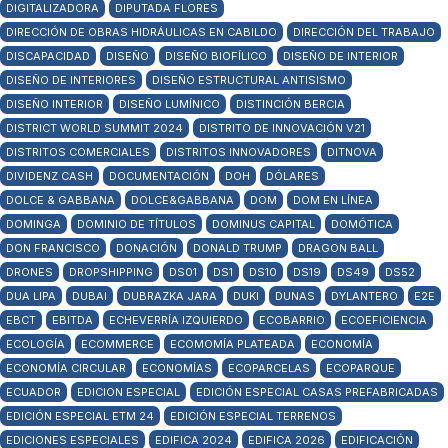
DIGITALIZADORA
DIPUTADA FLORES
DIRECCIÓN DE OBRAS HIDRÁULICAS EN CABILDO
DIRECCIÓN DEL TRABAJO
DISCAPACIDAD
DISEÑO
DISEÑO BIOFÍLICO
DISEÑO DE INTERIOR
DISEÑO DE INTERIORES
DISEÑO ESTRUCTURAL ANTISISMO
DISEÑO INTERIOR
DISEÑO LUMÍNICO
DISTINCIÓN BERCIA
DISTRICT WORLD SUMMIT 2024
DISTRITO DE INNOVACIÓN V21
DISTRITOS COMERCIALES
DISTRITOS INNOVADORES
DITNOVA
DIVIDENZ CASH
DOCUMENTACIÓN
DOH
DÓLARES
DOLCE & GABBANA
DOLCE&GABBANA
DOM
DOM EN LÍNEA
DOMINGA
DOMINIO DE TÍTULOS
DOMINUS CAPITAL
DOMÓTICA
DON FRANCISCO
DONACIÓN
DONALD TRUMP
DRAGON BALL
DRONES
DROPSHIPPING
DS01
DS1
DS10
DS19
DS49
DS52
DUA LIPA
DUBAI
DUBRAZKA JARA
DUKI
DUNAS
DYLANTERO
E2E
EBCT
EBITDA
ECHEVERRÍA IZQUIERDO
ECOBARRIO
ECOEFICIENCIA
ECOLOGÍA
ECOMMERCE
ECOMOMÍA PLATEADA
ECONOMÍA
ECONOMÍA CIRCULAR
ECONOMÍAS
ECOPARCELAS
ECOPARQUE
ECUADOR
EDICION ESPECIAL
EDICIÓN ESPECIAL CASAS PREFABRICADAS
EDICIÓN ESPECIAL ETM 24
EDICIÓN ESPECIAL TERRENOS
EDICIONES ESPECIALES
EDIFICA 2024
EDIFICA 2026
EDIFICACIÓN