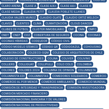
CIUDADES
CIUDADES INTELIGENTES
CIUDADES RESILENTES
CIUDHAD
CLARO ARENA
CLASE A
CLASE A/A+
CLASE AA+
CLASE B
CLASE MEDIA
CLAUDIA PETIT
CLAUDIA POBLETE ILLANES
CLAUDIA VALDÉS MUÑOZ
CLAUDIO OLATE
CLAUDIO ORTIZ WELSCH
CLAVES
CLIENTES
CLIMA
CLIMATIZACIÓN
CLOUD DANCER
CLUBES DE FÚTBOL
CLUSTER INMOBILIARIO
CMF
CMN
CMPC
CNDT
CNEP
CO2
COBERTURA DE SEGUROS
COCINA
COCINAS
COCINAS HÍBRIDAS
CODEUDOR
CÓDIGO CIVIL
CÓDIGO MODELO SÍSMICO
CÓDIGO QR
CÓDIGOAZUL
COHOUSING
COLABORACIÓN
COLDECO-SQM
COLEGIO DE ARQUITECTOS DE CHILE
COLEGIO DE CONSTRUCTORES
COLINA
COLIVER
COLIVING
COLLIERS
COLLIGUAY
COLLIPULLI
COLO COLO
COLOMBIA
COLORES
COLORES 2024
COLUMNA DE OPINIÓN
COLUMNISTA
COLUMNISTA EDI
COLUMNISTAS
COMEDORES SOLIDARIOS
COMERCIO
COMERCIO AL POR MENOR
COMERCIO AMBULANTE
COMERCIO MUNDIAL
COMISIÓN DE INTEGRIDAD Y TRANSPARENCIA
COMISIÓN INVESTIGADORA
COMISIÓN MERCADO FINANCIERO
COMISIÓN NACIONAL BANCARIA Y DE VALORES
COMISIÓN NACIONAL DE PRODUCTIVIDAD