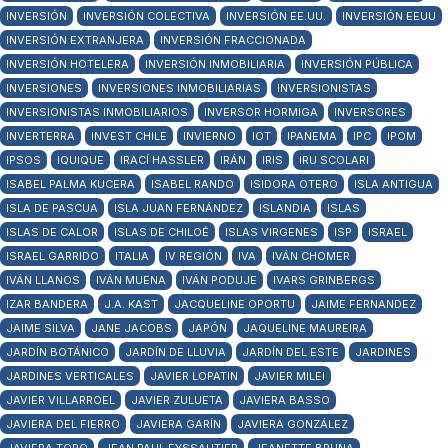
INVERSIÓN
INVERSIÓN COLECTIVA
INVERSIÓN EE.UU.
INVERSIÓN EEUU
INVERSIÓN EXTRANJERA
INVERSIÓN FRACCIONADA
INVERSIÓN HOTELERA
INVERSIÓN INMOBILIARIA
INVERSIÓN PÚBLICA
INVERSIONES
INVERSIONES INMOBILIARIAS
INVERSIONISTAS
INVERSIONISTAS INMOBILIARIOS
INVERSOR HORMIGA
INVERSORES
INVERTERRA
INVEST CHILE
INVIERNO
IOT
IPANEMA
IPC
IPOM
IPSOS
IQUIQUE
IRACÍ HASSLER
IRÁN
IRIS
IRU SCOLARI
ISABEL PALMA KUCERA
ISABEL RANDO
ISIDORA OTERO
ISLA ANTIGUA
ISLA DE PASCUA
ISLA JUAN FERNÁNDEZ
ISLANDIA
ISLAS
ISLAS DE CALOR
ISLAS DE CHILOÉ
ISLAS VIRGENES
ISP
ISRAEL
ISRAEL GARRIDO
ITALIA
IV REGIÓN
IVA
IVÁN CHOMER
IVÁN LLANOS
IVÁN MUENA
IVÁN PODUJE
IVARS GRINBERGS
IZAR BANDERA
J.A. KAST
JACQUELINE OPORTU
JAIME FERNANDEZ
JAIME SILVA
JANE JACOBS
JAPÓN
JAQUELINE MAUREIRA
JARDÍN BOTÁNICO
JARDÍN DE LLUVIA
JARDÍN DEL ESTE
JARDINES
JARDINES VERTICALES
JAVIER LOPATIN
JAVIER MILEI
JAVIER VILLARROEL
JAVIER ZULUETA
JAVIERA BASSO
JAVIERA DEL FIERRO
JAVIERA GARÍN
JAVIERA GONZÁLEZ