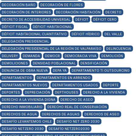
DECORACIÓN BAÑO
DECORACIÓN DE FLORES
DECORACIÓN DE INTERIORES
DECORACIÓN HABITACIÓN
DECRETO
DECRETO DE ACCESIBILIDAD UNIVERSAL
DÉFICIT
DÉFICIT CERO
DÉFICIT FISCAL
DÉFICIT HABITACIONAL
DÉFICIT HABITACIONAL CUANTITATIVO
DÉFICIT HÍDRICO
DEL VALLE
DELEGACIÓN PRESIDENCIAL
DELEGACIÓN PRESIDENCIAL DE LA REGIÓN DE VALPARAÍSO
DELINCUENCIA
DELIVERY
DEMANDA
DEMOCR
DEMOCRACIA VIVA
DEMOLICIÓN
DEMOLICIONES
DENSIDAD POBLACIONAL
DENSIFICACIÓN
DENUNCIA DE OBRA NUEVA
DEPA YA
DEPARTAMENTO TI OUTSOURCING
DEPARTAMENTOS
DEPARTAMENTOS EN ARRIENDO
DEPARTAMENTOS NUEVOS
DEPARTAMENTOS USADOS
DEPORTE
DEPORTES
DEPRECIACIÓN
DEPTHOUSES
DERECHO A LA VIVIENDA
DERECHO A LA VIVIENDA DIGNA
DERECHO DE ASEO
DERECHO INMOBILIARIO
DERECHO REAL DE CONSERVACIÓN
DERECHOS DE AGUA
DERECHOS DE AGUAS
DERECHOS DE ASEO
DESAFÍO LEVANTEMOS CHILE
DESAFÍO NET ZERO 2030
DESAFÍO NETZERO 2030
DESAFÍO NETZERO2030