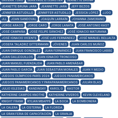
JAVIERA TORO
JEAN PAUL EYSSAUTIER
JEANETTE BRUNA
JEANETTE BRUNA JARA
JEANNETTE JARA
JEFF BEZOS
JENNIFER ASTUDILLO
JENNIFFER ASTUDILLO
JESSICA LÓPEZ
JJOO
JLL
JOAN SANDOVAL
JOAQUÍN LARRAÍN
JOHANNA ZAMORANO
JORGE ARAOS
JORGE CARO
JORGE LANATA
JOSÉ ANTONIO KAST
JOSÉ CAMPAÑA
JOSÉ FELIPE SÁNCHEZ
JOSÉ IGNACIO MATURANA
JOSÉ IGNACIO VICENTE
JOSÉ LUIS FERNÁNDEZ
JOSÉ MANUEL BELLALTA
JOSEFA TALADRIZ GITTERMANN
JÓVENES
JUAN CARLOS MUÑOZ
JUAN ENRIQUE GONZÁLEZ
JUAN FERNÁNDEZ
JUAN FRANCISCO LABBÉ
JUAN GALLEGUILLOS
JUAN IGNACIO TRONCOSO
JUAN MANUEL FUENZALIDA
JUAN PABLO AMENÁBAR
JUAN PABLO GARCÍA
JUAN SEBASTIÁN MORALES
JUAN Y MEDIO
JUEGOS OLÍMPICOS PARÍS 2024
JUEGOS PANAMERICANOS
JUEGOS PANAMERICANOS Y PARAPANAMERICANOS
JULIÁN BLAS
JULIO IGLESIAS
KANDINSKY
KAROL G
KASTOR
KATHERINE CAMPOS KNOTHE
KATHERINE VIVEROS
KEVIN CLEVELAND
KNIGHT FRANK
KYLIAN MBAPPÉ
LA BOCA
LA BOMBONERA
LA CALERA
LA CISTERNA
LA FLORIDA
LA GRAN FERIA DE CAPACITACIÓN
LA GRANJA