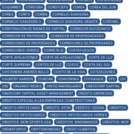
COP30
COPA AMÉRICA
COPENHAGUE
COPIAPÓ
COPROPIEDAD
COQUIMBO
CÓRDOBA
CORDYCEPS
COREA
COREA DEL SUR
CORES
CORFO
CORMA
CORNELIO SAAVEDRA
CORNELIO SAAVEDRA U.
CORNELIO SAAVEDRA URIARTE
CORONEL
CORPORACIÓN DE BIENES DE CAPITAL
CORREDOR BIOCEANICO
CORREDOR DE PROPIEDAD
CORREDOR DE PROPIEDADADES
CORREDORAS DE PROPIEDADES
CORREDORES DE PROPIEDADES
CORREDORES VERDES
CORRETAJE
CORTAFUEGOS
CORTE APELACIONES
CORTE DE APELACIONES
CORTE DE LUZ
CORTE SUPREMA
CORTES DE LUZ
COSOC
COSTA DEL SOL
COSTANERA ANDRÉS BELLO
COSTO DE LA VIDA
COTIZACIONES
COUNTRY GARDEN
COWORK
COWORKING
COYHAIQUE
CPC
CPI
CRE
CREANDO REDES
CRECE INMOBILIARIO
CREDICORP CAPITAL
CREDICORP CAPITAL ASSET MANAGEMENT
CRÉDITO EMPRESAS
CRÉDITO ESPECIAL A LAS EMPRESAS CONSTRUCTORAS
CRÉDITO HIPOTECARIO
CRÉDITO: ATON
CRÉDITO: CEDIDA
CRÉDITOS
CRÉDITOS HIPOTECARIOS
CRÉDITOS HIPOTECARIOS VERDES
CREDITOS: BEIN SPORTS USA
CRÉDITOS: BINSWANGER
CRÉDITOS: MOP
CREMATORIOS
CRIPTOMONEDAS
CRISIS CLIMÁTICA