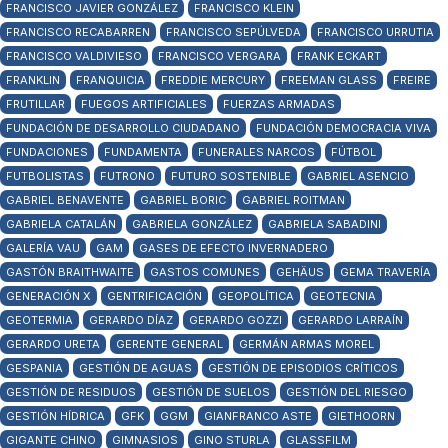
FRANCISCO JAVIER GONZÁLEZ
FRANCISCO KLEIN
FRANCISCO RECABARREN
FRANCISCO SEPÚLVEDA
FRANCISCO URRUTIA
FRANCISCO VALDIVIESO
FRANCISCO VERGARA
FRANK ECKART
FRANKLIN
FRANQUICIA
FREDDIE MERCURY
FREEMAN GLASS
FREIRE
FRUTILLAR
FUEGOS ARTIFICIALES
FUERZAS ARMADAS
FUNDACIÓN DE DESARROLLO CIUDADANO
FUNDACIÓN DEMOCRACIA VIVA
FUNDACIONES
FUNDAMENTA
FUNERALES NARCOS
FÚTBOL
FUTBOLISTAS
FUTRONO
FUTURO SOSTENIBLE
GABRIEL ASENCIO
GABRIEL BENAVENTE
GABRIEL BORIC
GABRIEL ROITMAN
GABRIELA CATALÁN
GABRIELA GONZÁLEZ
GABRIELA SABADINI
GALERÍA VAU
GAM
GASES DE EFECTO INVERNADERO
GASTÓN BRAITHWAITE
GASTOS COMUNES
GEHÄUS
GEMA TRAVERÍA
GENERACIÓN X
GENTRIFICACIÓN
GEOPOLÍTICA
GEOTECNIA
GEOTERMIA
GERARDO DÍAZ
GERARDO GOZZI
GERARDO LARRAÍN
GERARDO URETA
GERENTE GENERAL
GERMÁN ARMAS MOREL
GESPANIA
GESTIÓN DE AGUAS
GESTIÓN DE EPISODIOS CRÍTICOS
GESTIÓN DE RESIDUOS
GESTIÓN DE SUELOS
GESTIÓN DEL RIESGO
GESTIÓN HÍDRICA
GFK
GGM
GIANFRANCO ASTE
GIETHOORN
GIGANTE CHINO
GIMNASIOS
GINO STURLA
GLASSFILM