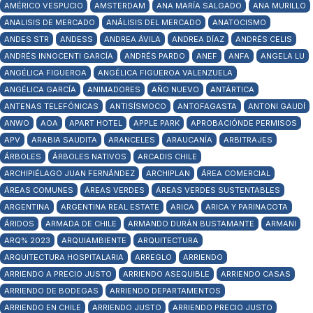
AMÉRICO VESPUCIO
AMSTERDAM
ANA MARÍA SALGADO
ANA MURILLO
ANALISIS DE MERCADO
ANÁLISIS DEL MERCADO
ANATOCISMO
ANDES STR
ANDESS
ANDREA ÁVILA
ANDREA DÍAZ
ANDRÉS CELIS
ANDRÉS INNOCENTI GARCÍA
ANDRÉS PARDO
ANEF
ANFA
ANGELA LU
ANGÉLICA FIGUEROA
ANGÉLICA FIGUEROA VALENZUELA
ANGÉLICA GARCÍA
ANIMADORES
AÑO NUEVO
ANTÁRTICA
ANTENAS TELEFÓNICAS
ANTISÍSMOCO
ANTOFAGASTA
ANTONI GAUDÍ
ANWO
AOA
APART HOTEL
APPLE PARK
APROBACIÓNDE PERMISOS
APV
ARABIA SAUDITA
ARANCELES
ARAUCANÍA
ARBITRAJES
ÁRBOLES
ÁRBOLES NATIVOS
ARCADIS CHILE
ARCHIPIÉLAGO JUAN FERNÁNDEZ
ARCHIPLAN
ÁREA COMERCIAL
ÁREAS COMUNES
ÁREAS VERDES
ÁREAS VERDES SUSTENTABLES
ARGENTINA
ARGENTINA REAL ESTATE
ARICA
ARICA Y PARINACOTA
ÁRIDOS
ARMADA DE CHILE
ARMANDO DURÁN BUSTAMANTE
ARMANI
ARQ% 2023
ARQUIAMBIENTE
ARQUITECTURA
ARQUITECTURA HOSPITALARIA
ARREGLO
ARRIENDO
ARRIENDO A PRECIO JUSTO
ARRIENDO ASEQUIBLE
ARRIENDO CASAS
ARRIENDO DE BODEGAS
ARRIENDO DEPARTAMENTOS
ARRIENDO EN CHILE
ARRIENDO JUSTO
ARRIENDO PRECIO JUSTO