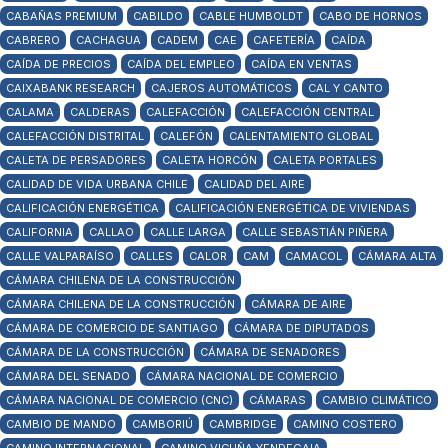
CABAÑAS PREMIUM
CABILDO
CABLE HUMBOLDT
CABO DE HORNOS
CABRERO
CACHAGUA
CADEM
CAE
CAFETERÍA
CAÍDA
CAÍDA DE PRECIOS
CAÍDA DEL EMPLEO
CAÍDA EN VENTAS
CAIXABANK RESEARCH
CAJEROS AUTOMÁTICOS
CAL Y CANTO
CALAMA
CALDERAS
CALEFACCIÓN
CALEFACCIÓN CENTRAL
CALEFACCIÓN DISTRITAL
CALEFÓN
CALENTAMIENTO GLOBAL
CALETA DE PERSADORES
CALETA HORCÓN
CALETA PORTALES
CALIDAD DE VIDA URBANA CHILE
CALIDAD DEL AIRE
CALIFICACIÓN ENERGÉTICA
CALIFICACIÓN ENERGÉTICA DE VIVIENDAS
CALIFORNIA
CALLAO
CALLE LARGA
CALLE SEBASTIÁN PIÑERA
CALLE VALPARAÍSO
CALLES
CALOR
CAM
CAMACOL
CÁMARA ALTA
CÁMARA CHILENA DE LA CONSTRUCCIÓN
CÁMARA CHILENA DE LA CONSTRUCCIÓN
CÁMARA DE AIRE
CÁMARA DE COMERCIO DE SANTIAGO
CÁMARA DE DIPUTADOS
CÁMARA DE LA CONSTRUCCIÓN
CÁMARA DE SENADORES
CÁMARA DEL SENADO
CÁMARA NACIONAL DE COMERCIO
CÁMARA NACIONAL DE COMERCIO (CNC)
CÁMARAS
CAMBIO CLIMÁTICO
CAMBIO DE MANDO
CAMBORIÚ
CAMBRIDGE
CAMINO COSTERO