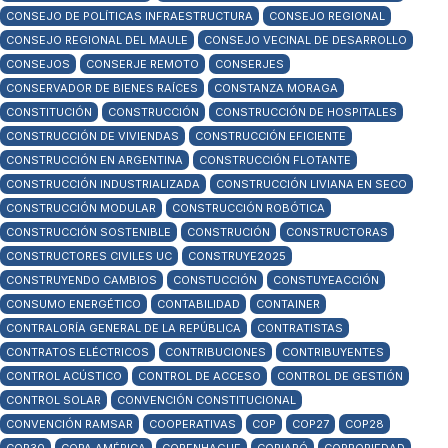
CONSEJO DE POLÍTICAS INFRAESTRUCTURA
CONSEJO REGIONAL
CONSEJO REGIONAL DEL MAULE
CONSEJO VECINAL DE DESARROLLO
CONSEJOS
CONSERJE REMOTO
CONSERJES
CONSERVADOR DE BIENES RAÍCES
CONSTANZA MORAGA
CONSTITUCIÓN
CONSTRUCCIÓN
CONSTRUCCIÓN DE HOSPITALES
CONSTRUCCIÓN DE VIVIENDAS
CONSTRUCCIÓN EFICIENTE
CONSTRUCCIÓN EN ARGENTINA
CONSTRUCCIÓN FLOTANTE
CONSTRUCCIÓN INDUSTRIALIZADA
CONSTRUCCIÓN LIVIANA EN SECO
CONSTRUCCIÓN MODULAR
CONSTRUCCIÓN ROBÓTICA
CONSTRUCCIÓN SOSTENIBLE
CONSTRUCIÓN
CONSTRUCTORAS
CONSTRUCTORES CIVILES UC
CONSTRUYE2025
CONSTRUYENDO CAMBIOS
CONSTUCCIÓN
CONSTUYEACCIÓN
CONSUMO ENERGÉTICO
CONTABILIDAD
CONTAINER
CONTRALORÍA GENERAL DE LA REPÚBLICA
CONTRATISTAS
CONTRATOS ELÉCTRICOS
CONTRIBUCIONES
CONTRIBUYENTES
CONTROL ACÚSTICO
CONTROL DE ACCESO
CONTROL DE GESTIÓN
CONTROL SOLAR
CONVENCIÓN CONSTITUCIONAL
CONVENCIÓN RAMSAR
COOPERATIVAS
COP
COP27
COP28