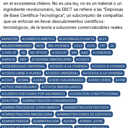
en el ecosistema chileno. No es una ley, no es un material o un
ingrediente revolucionario, las EBCT se refiere a las “Empresas
de Base Científica-Tecnológica”, un subconjunto de compañías
que se enfocan en llevar descubrimientos científicos-
tecnológicos, de la teoría a soluciones comercializables reales.
#APAGÓN
#CAMBIOCLIMÁTICO
#LAHORADELPLANETA
#LEY
#QUIEROMIBARRIO
18/O
1RA VIVIENDA
2023
2025
27F
2D
3.000 UF
3D
3G OFFICE
4.000 UF
8M
A&G
A+ENERGÍA
AARHUS
ABIF
ACADEMIA INMOBILIARIA
ACADES
ACCESIBILIDAD UNIVERSAL
ACCESO A LA VIVIENDA
ACCESO A VIVIENDA
ACCESO LIBRE A PLAYAS
ACCESO UNIVERSAL
ACCESOS A LA VIVIENDA
ACCUC
ACERA
ACERO
ACERO GALVANIZADO
ACERO VERDE
ACHM
ACTIVO INMOBILIARIO
ACTIVOS INMOBILIARIOS
ACUERDO PORTUARIO POR VALPARAÍSO
ACUSACIÓN CONSTITUCIONAL
ADACTIVA
ADMINISTRACIÓN COMUNIDADES
ADMINISTRACIÓN DE CONDOMINIOS
ADMINISTRACIÓN EDIFICIOS
ADMINISTRACIÓN INMOBILIARIA
ADMINISTRACIONES DE EDIFICIOS
ADMINISTRADOR
ADMINITRACIÓN
ADOBE
ADRIÁN JOFRÉ