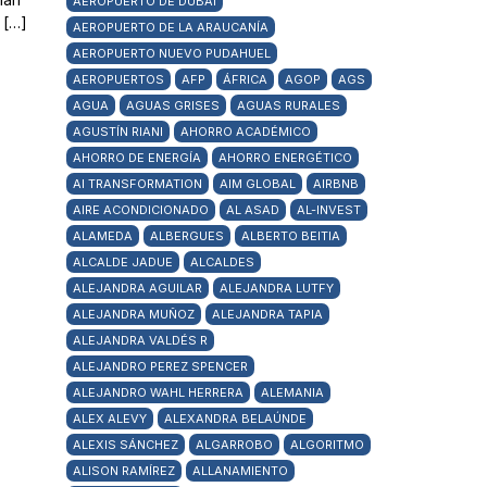
AEROPUERTO DE DUBAI
 […]
AEROPUERTO DE LA ARAUCANÍA
AEROPUERTO NUEVO PUDAHUEL
AEROPUERTOS
AFP
ÁFRICA
AGOP
AGS
AGUA
AGUAS GRISES
AGUAS RURALES
AGUSTÍN RIANI
AHORRO ACADÉMICO
AHORRO DE ENERGÍA
AHORRO ENERGÉTICO
AI TRANSFORMATION
AIM GLOBAL
AIRBNB
AIRE ACONDICIONADO
AL ASAD
AL-INVEST
ALAMEDA
ALBERGUES
ALBERTO BEITIA
ALCALDE JADUE
ALCALDES
ALEJANDRA AGUILAR
ALEJANDRA LUTFY
ALEJANDRA MUÑOZ
ALEJANDRA TAPIA
ALEJANDRA VALDÉS R
ALEJANDRO PEREZ SPENCER
ALEJANDRO WAHL HERRERA
ALEMANIA
ALEX ALEVY
ALEXANDRA BELAÚNDE
ALEXIS SÁNCHEZ
ALGARROBO
ALGORITMO
ALISON RAMÍREZ
ALLANAMIENTO