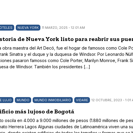
OTELES
NUEVA YORK
11 MARZO, 2025 - 12:01 AM
storia de Nueva York listo para reabrir sus pue
na obra maestra del Art Decó, fue el hogar de famosos como Cole Po
rank Sinatra y el duque y la duquesa de Windsor. Por Leonardo Nú
aciones pasaron famosos como Cole Porter, Marilyn Monroe, Frank Si
uesa de Windsor. También los presidentes […]
DE LUJO
MUNDO
MUNDO INMOBILIARIO
VIDARE
12 OCTUBRE, 2023 - 1:01
ificio más lujoso de Bogotá
 oscila en 4.000 a 9.000 millones de pesos (1.880 millones de pe
enato Herrera Lagos Algunas ciudades de Latinoamérica viven una s
rio, donde existen edificios de todos los tamaños u formas que se 