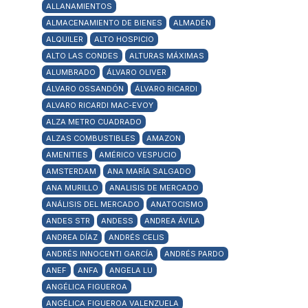
ALLANAMIENTOS
ALMACENAMIENTO DE BIENES
ALMADÉN
ALQUILER
ALTO HOSPICIO
ALTO LAS CONDES
ALTURAS MÁXIMAS
ALUMBRADO
ÁLVARO OLIVER
ÁLVARO OSSANDÓN
ÁLVARO RICARDI
ALVARO RICARDI MAC-EVOY
ALZA METRO CUADRADO
ALZAS COMBUSTIBLES
AMAZON
AMENITIES
AMÉRICO VESPUCIO
AMSTERDAM
ANA MARÍA SALGADO
ANA MURILLO
ANALISIS DE MERCADO
ANÁLISIS DEL MERCADO
ANATOCISMO
ANDES STR
ANDESS
ANDREA ÁVILA
ANDREA DÍAZ
ANDRÉS CELIS
ANDRÉS INNOCENTI GARCÍA
ANDRÉS PARDO
ANEF
ANFA
ANGELA LU
ANGÉLICA FIGUEROA
ANGÉLICA FIGUEROA VALENZUELA