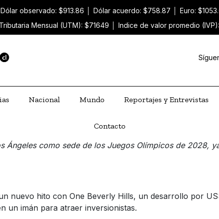
Dólar observado: $913.86
│
Dólar acuerdo: $758.87
│
Euro: $1053
Tributaria Mensual (UTM): $71649
│
Indice de valor promedio (IVP
Sígue
ias
Nacional
Mundo
Reportajes y Entrevistas
Contacto
s Ángeles como sede de los Juegos Olímpicos de 2028, ya q
un nuevo hito con One Beverly Hills, un desarrollo por US
n un imán para atraer inversionistas.