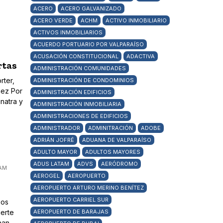
ACERO
ACERO GALVANIZADO
ACERO VERDE
ACHM
ACTIVO INMOBILIARIO
ACTIVOS INMOBILIARIOS
ACUERDO PORTUARIO POR VALPARAÍSO
ACUSACIÓN CONSTITUCIONAL
ADACTIVA
rtas
ADMINISTRACIÓN COMUNIDADES
rter,
ADMINISTRACIÓN DE CONDOMINIOS
ñez Por
ADMINISTRACIÓN EDIFICIOS
natra y
ADMINISTRACIÓN INMOBILIARIA
ADMINISTRACIONES DE EDIFICIOS
ADMINISTRADOR
ADMINITRACIÓN
ADOBE
ADRIÁN JOFRÉ
ADUANA DE VALPARAÍSO
ADULTO MAYOR
ADULTOS MAYORES
ADUS LATAM
ADVS
AERÓDROMO
 AM
AEROGEL
AEROPUERTO
AEROPUERTO ARTURO MERINO BENÍTEZ
AEROPUERTO CARRIEL SUR
sos
uerte
AEROPUERTO DE BARAJAS
han