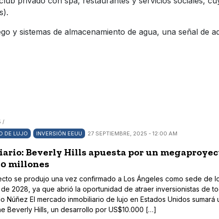
lub privado con spa, restaurantes y servicios sociales, cu
s).
uego y sistemas de almacenamiento de agua, una señal de ad
 /
IO DE LUJO
INVERSIÓN EEUU
27 SEPTIEMBRE, 2025 - 12:00 AM
iario: Beverly Hills apuesta por un megaproyec
00 millones
yecto se produjo una vez confirmado a Los Ángeles como sede de l
de 2028, ya que abrió la oportunidad de atraer inversionistas de to
o Núñez El mercado inmobiliario de lujo en Estados Unidos sumará 
e Beverly Hills, un desarrollo por US$10.000 […]