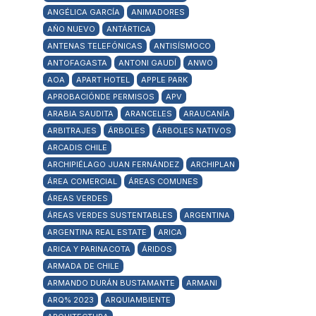
ANGÉLICA GARCÍA
ANIMADORES
AÑO NUEVO
ANTÁRTICA
ANTENAS TELEFÓNICAS
ANTISÍSMOCO
ANTOFAGASTA
ANTONI GAUDÍ
ANWO
AOA
APART HOTEL
APPLE PARK
APROBACIÓNDE PERMISOS
APV
ARABIA SAUDITA
ARANCELES
ARAUCANÍA
ARBITRAJES
ÁRBOLES
ÁRBOLES NATIVOS
ARCADIS CHILE
ARCHIPIÉLAGO JUAN FERNÁNDEZ
ARCHIPLAN
ÁREA COMERCIAL
ÁREAS COMUNES
ÁREAS VERDES
ÁREAS VERDES SUSTENTABLES
ARGENTINA
ARGENTINA REAL ESTATE
ARICA
ARICA Y PARINACOTA
ÁRIDOS
ARMADA DE CHILE
ARMANDO DURÁN BUSTAMANTE
ARMANI
ARQ% 2023
ARQUIAMBIENTE