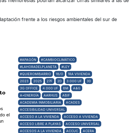
yas membresías podrían alcanzar cifras similares a las de
aptación frente a los riesgos ambientales del sur de
#APAGÓN
#CAMBIOCLIMÁTICO
#LAHORADELPLANETA
#LEY
#QUIEROMIBARRIO
18/O
1RA VIVIENDA
2023
2025
27F
2D
3.000 UF
3D
3G OFFICE
4.000 UF
8M
A&G
to
A+ENERGÍA
AARHUS
ABIF
ACADEMIA INMOBILIARIA
ACADES
os
ACCESIBILIDAD UNIVERSAL
do el
ACCESO A LA VIVIENDA
ACCESO A VIVIENDA
un
ACCESO LIBRE A PLAYAS
ACCESO UNIVERSAL
ACCESOS A LA VIVIENDA
ACCUC
ACERA