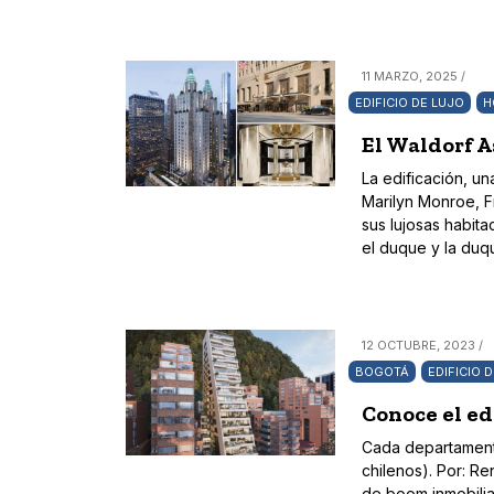
11 MARZO, 2025 /
EDIFICIO DE LUJO
H
El Waldorf A
La edificación, u
Marilyn Monroe, F
sus lujosas habit
el duque y la duq
12 OCTUBRE, 2023 /
BOGOTÁ
EDIFICIO 
Conoce el ed
Cada departamento
chilenos). Por: R
de boom inmobilia