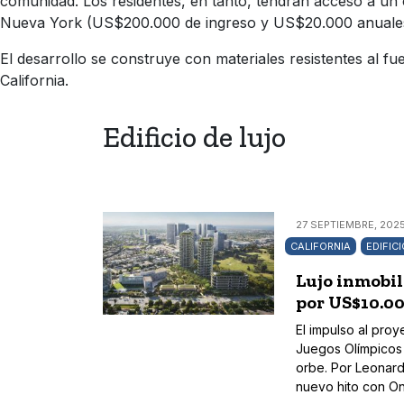
comunidad. Los residentes, en tanto, tendrán acceso a un c
Nueva York (US$200.000 de ingreso y US$20.000 anuale
El desarrollo se construye con materiales resistentes al f
California.
Edificio de lujo
27 SEPTIEMBRE, 2025
CALIFORNIA
EDIFIC
Lujo inmobil
por US$10.0
El impulso al pro
Juegos Olímpicos 
orbe. Por Leonard
nuevo hito con On