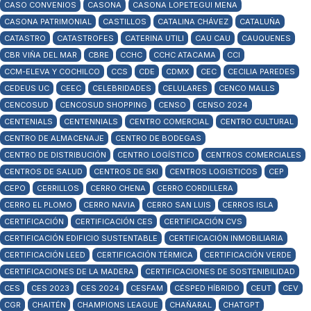
CASO CONVENIOS
CASONA
CASONA LOPETEGUI MENA
CASONA PATRIMONIAL
CASTILLOS
CATALINA CHÁVEZ
CATALUÑA
CATASTRO
CATASTROFES
CATERINA UTILI
CAU CAU
CAUQUENES
CBR VIÑA DEL MAR
CBRE
CCHC
CCHC ATACAMA
CCI
CCM-ELEVA Y COCHILCO
CCS
CDE
CDMX
CEC
CECILIA PAREDES
CEDEUS UC
CEEC
CELEBRIDADES
CELULARES
CENCO MALLS
CENCOSUD
CENCOSUD SHOPPING
CENSO
CENSO 2024
CENTENIALS
CENTENNIALS
CENTRO COMERCIAL
CENTRO CULTURAL
CENTRO DE ALMACENAJE
CENTRO DE BODEGAS
CENTRO DE DISTRIBUCIÓN
CENTRO LOGÍSTICO
CENTROS COMERCIALES
CENTROS DE SALUD
CENTROS DE SKI
CENTROS LOGISTICOS
CEP
CEPO
CERRILLOS
CERRO CHENA
CERRO CORDILLERA
CERRO EL PLOMO
CERRO NAVIA
CERRO SAN LUIS
CERROS ISLA
CERTIFICACIÓN
CERTIFICACIÓN CES
CERTIFICACIÓN CVS
CERTIFICACIÓN EDIFICIO SUSTENTABLE
CERTIFICACIÓN INMOBILIARIA
CERTIFICACIÓN LEED
CERTIFICACIÓN TÉRMICA
CERTIFICACIÓN VERDE
CERTIFICACIONES DE LA MADERA
CERTIFICACIONES DE SOSTENIBILIDAD
CES
CES 2023
CES 2024
CESFAM
CÉSPED HÍBRIDO
CEUT
CEV
CGR
CHAITÉN
CHAMPIONS LEAGUE
CHAÑARAL
CHATGPT