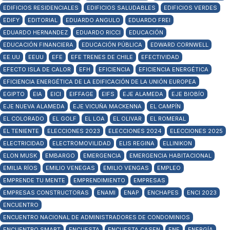
EDIFICIOS RESIDENCIALES
EDIFICIOS SALUDABLES
EDIFICIOS VERDES
EDIFY
EDITORIAL
EDUARDO ANGULO
EDUARDO FREI
EDUARDO HERNANDEZ
EDUARDO RICCI
EDUCACIÓN
EDUCACIÓN FINANCIERA
EDUCACIÓN PÚBLICA
EDWARD CORNWELL
EE.UU
EEUU
EFE
EFE TRENES DE CHILE
EFECTIVIDAD
EFECTO ISLA DE CALOR
EFH
EFICIENCIA
EFICIENCIA ENERGÉTICA
EFICIENCIA ENERGÉTICA DE LA EDIFICACIÓN DE LA UNIÓN EUROPEA
EGIPTO
EIA
EICI
EIFFAGE
EIFS
EJE ALAMEDA
EJE BIOBÍO
EJE NUEVA ALAMEDA
EJE VICUÑA MACKENNA
EL CAMPÍN
EL COLORADO
EL GOLF
EL LOA
EL OLIVAR
EL ROMERAL
EL TENIENTE
ELECCIONES 2023
ELECCIONES 2024
ELECCIONES 2025
ELECTRICIDAD
ELECTROMOVILIDAD
ELIS REGINA
ELLINIKON
ELON MUSK
EMBARGO
EMERGENCIA
EMERGENCIA HABITACIONAL
EMILIA RÍOS
EMILIO VENEGAS
EMILIO VENGAS
EMPLEO
EMPRENDE TU MENTE
EMPRENDIMIENTO
EMPRESAS
EMPRESAS CONSTRUCTORAS
ENAMI
ENAP
ENCHAPES
ENCI 2023
ENCUENTRO
ENCUENTRO NACIONAL DE ADMINISTRADORES DE CONDOMINIOS
ENCUENTRO SMART
ENCUESTA
ENCUESTA CASEN
ENE
ENERGÍA