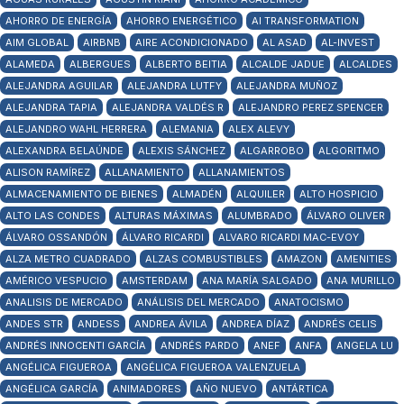
AHORRO DE ENERGÍA
AHORRO ENERGÉTICO
AI TRANSFORMATION
AIM GLOBAL
AIRBNB
AIRE ACONDICIONADO
AL ASAD
AL-INVEST
ALAMEDA
ALBERGUES
ALBERTO BEITIA
ALCALDE JADUE
ALCALDES
ALEJANDRA AGUILAR
ALEJANDRA LUTFY
ALEJANDRA MUÑOZ
ALEJANDRA TAPIA
ALEJANDRA VALDÉS R
ALEJANDRO PEREZ SPENCER
ALEJANDRO WAHL HERRERA
ALEMANIA
ALEX ALEVY
ALEXANDRA BELAÚNDE
ALEXIS SÁNCHEZ
ALGARROBO
ALGORITMO
ALISON RAMÍREZ
ALLANAMIENTO
ALLANAMIENTOS
ALMACENAMIENTO DE BIENES
ALMADÉN
ALQUILER
ALTO HOSPICIO
ALTO LAS CONDES
ALTURAS MÁXIMAS
ALUMBRADO
ÁLVARO OLIVER
ÁLVARO OSSANDÓN
ÁLVARO RICARDI
ALVARO RICARDI MAC-EVOY
ALZA METRO CUADRADO
ALZAS COMBUSTIBLES
AMAZON
AMENITIES
AMÉRICO VESPUCIO
AMSTERDAM
ANA MARÍA SALGADO
ANA MURILLO
ANALISIS DE MERCADO
ANÁLISIS DEL MERCADO
ANATOCISMO
ANDES STR
ANDESS
ANDREA ÁVILA
ANDREA DÍAZ
ANDRÉS CELIS
ANDRÉS INNOCENTI GARCÍA
ANDRÉS PARDO
ANEF
ANFA
ANGELA LU
ANGÉLICA FIGUEROA
ANGÉLICA FIGUEROA VALENZUELA
ANGÉLICA GARCÍA
ANIMADORES
AÑO NUEVO
ANTÁRTICA