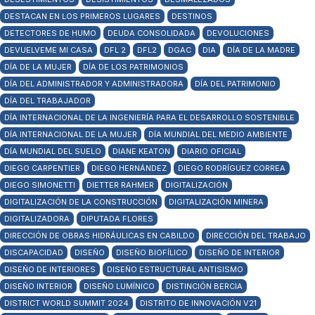
DESTACAN EN LOS PRIMEROS LUGARES
DESTINOS
DETECTORES DE HUMO
DEUDA CONSOLIDADA
DEVOLUCIONES
DEVUELVEME MI CASA
DFL 2
DFL2
DGAC
DIA
DÍA DE LA MADRE
DÍA DE LA MUJER
DÍA DE LOS PATRIMONIOS
DÍA DEL ADMINISTRADOR Y ADMINISTRADORA
DÍA DEL PATRIMONIO
DÍA DEL TRABAJADOR
DÍA INTERNACIONAL DE LA INGENIERÍA PARA EL DESARROLLO SOSTENIBLE
DÍA INTERNACIONAL DE LA MUJER
DÍA MUNDIAL DEL MEDIO AMBIENTE
DÍA MUNDIAL DEL SUELO
DIANE KEATON
DIARIO OFICIAL
DIEGO CARPENTIER
DIEGO HERNÁNDEZ
DIEGO RODRÍGUEZ CORREA
DIEGO SIMONETTI
DIETTER RAHMER
DIGITALIZACIÓN
DIGITALIZACIÓN DE LA CONSTRUCCIÓN
DIGITALIZACIÓN MINERA
DIGITALIZADORA
DIPUTADA FLORES
DIRECCIÓN DE OBRAS HIDRÁULICAS EN CABILDO
DIRECCIÓN DEL TRABAJO
DISCAPACIDAD
DISEÑO
DISEÑO BIOFÍLICO
DISEÑO DE INTERIOR
DISEÑO DE INTERIORES
DISEÑO ESTRUCTURAL ANTISISMO
DISEÑO INTERIOR
DISEÑO LUMÍNICO
DISTINCIÓN BERCIA
DISTRICT WORLD SUMMIT 2024
DISTRITO DE INNOVACIÓN V21