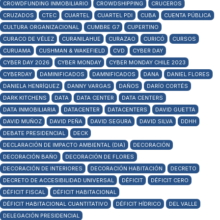
CROWDFUNDING INMOBILIARIO
CROWDSHIPPING
CRUCEROS
CRUZADOS
CTEC
CUARTEL
CUARTEL PDI
CUBA
CUENTA PÚBLICA
CULTURA ORGANIZACIONAL
CUMBRE G7
CUPERTINO
CURACO DE VÉLEZ
CURANILAHUE
CURAZAO
CURICÓ
CURSOS
CURUAMA
CUSHMAN & WAKEFIELD
CVD
CYBER DAY
CYBER DAY 2026
CYBER MONDAY
CYBER MONDAY CHILE 2023
CYBERDAY
DAMINIFICADOS
DAMNIFICADOS
DANA
DANIEL FLORES
DANIELA HENRÍQUEZ
DANNY VARGAS
DAÑOS
DARÍO CORTÉS
DARK KITCHENS
DATA
DATA CENTER
DATA CENTERS
DATA INMOBILIARIA
DATACENTER
DATACENTERS
DAVID GUETTA
DAVID MUÑOZ
DAVID PEÑA
DAVID SEGURA
DAVID SILVA
DDHH
DEBATE PRESIDENCIAL
DECK
DECLARACIÓN DE IMPACTO AMBIENTAL (DIA)
DECORACIÓN
DECORACIÓN BAÑO
DECORACIÓN DE FLORES
DECORACIÓN DE INTERIORES
DECORACIÓN HABITACIÓN
DECRETO
DECRETO DE ACCESIBILIDAD UNIVERSAL
DÉFICIT
DÉFICIT CERO
DÉFICIT FISCAL
DÉFICIT HABITACIONAL
DÉFICIT HABITACIONAL CUANTITATIVO
DÉFICIT HÍDRICO
DEL VALLE
DELEGACIÓN PRESIDENCIAL