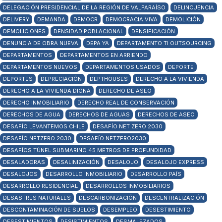
DELEGACIÓN PRESIDENCIAL DE LA REGIÓN DE VALPARAÍSO
DELINCUENCIA
DELIVERY
DEMANDA
DEMOCR
DEMOCRACIA VIVA
DEMOLICIÓN
DEMOLICIONES
DENSIDAD POBLACIONAL
DENSIFICACIÓN
DENUNCIA DE OBRA NUEVA
DEPA YA
DEPARTAMENTO TI OUTSOURCING
DEPARTAMENTOS
DEPARTAMENTOS EN ARRIENDO
DEPARTAMENTOS NUEVOS
DEPARTAMENTOS USADOS
DEPORTE
DEPORTES
DEPRECIACIÓN
DEPTHOUSES
DERECHO A LA VIVIENDA
DERECHO A LA VIVIENDA DIGNA
DERECHO DE ASEO
DERECHO INMOBILIARIO
DERECHO REAL DE CONSERVACIÓN
DERECHOS DE AGUA
DERECHOS DE AGUAS
DERECHOS DE ASEO
DESAFÍO LEVANTEMOS CHILE
DESAFÍO NET ZERO 2030
DESAFÍO NETZERO 2030
DESAFÍO NETZERO2030
DESAFÍOS TÚNEL SUBMARINO 45 METROS DE PROFUNDIDAD
DESALADORAS
DESALINIZACIÓN
DESALOJO
DESALOJO EXPRESS
DESALOJOS
DESARROLLO INMOBILIARIO
DESARROLLO PAÍS
DESARROLLO RESIDENCIAL
DESARROLLOS INMOBILIARIOS
DESASTRES NATURALES
DESCARBONIZACIÓN
DESCENTRALIZACIÓN
DESCONTAMINACIÓN DE SUELOS
DESEMPLEO
DESESTIMIENTO
DESESTIMIENTOS
DESISTIMIENTOS
DESMALEZADOS