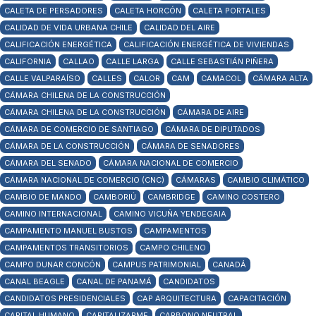
CALETA DE PERSADORES
CALETA HORCÓN
CALETA PORTALES
CALIDAD DE VIDA URBANA CHILE
CALIDAD DEL AIRE
CALIFICACIÓN ENERGÉTICA
CALIFICACIÓN ENERGÉTICA DE VIVIENDAS
CALIFORNIA
CALLAO
CALLE LARGA
CALLE SEBASTIÁN PIÑERA
CALLE VALPARAÍSO
CALLES
CALOR
CAM
CAMACOL
CÁMARA ALTA
CÁMARA CHILENA DE LA CONSTRUCCIÓN
CÁMARA CHILENA DE LA CONSTRUCCIÓN
CÁMARA DE AIRE
CÁMARA DE COMERCIO DE SANTIAGO
CÁMARA DE DIPUTADOS
CÁMARA DE LA CONSTRUCCIÓN
CÁMARA DE SENADORES
CÁMARA DEL SENADO
CÁMARA NACIONAL DE COMERCIO
CÁMARA NACIONAL DE COMERCIO (CNC)
CÁMARAS
CAMBIO CLIMÁTICO
CAMBIO DE MANDO
CAMBORIÚ
CAMBRIDGE
CAMINO COSTERO
CAMINO INTERNACIONAL
CAMINO VICUÑA YENDEGAIA
CAMPAMENTO MANUEL BUSTOS
CAMPAMENTOS
CAMPAMENTOS TRANSITORIOS
CAMPO CHILENO
CAMPO DUNAR CONCÓN
CAMPUS PATRIMONIAL
CANADÁ
CANAL BEAGLE
CANAL DE PANAMÁ
CANDIDATOS
CANDIDATOS PRESIDENCIALES
CAP ARQUITECTURA
CAPACITACIÓN
CAPITAL HUMANO
CAPITALIZARME
CARBONO NEUTRAL