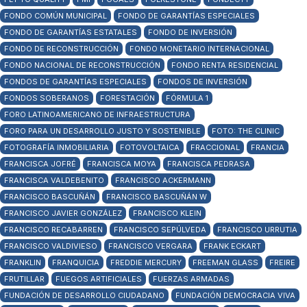
FONDO COMÚN MUNICIPAL
FONDO DE GARANTÍAS ESPECIALES
FONDO DE GARANTÍAS ESTATALES
FONDO DE INVERSIÓN
FONDO DE RECONSTRUCCIÓN
FONDO MONETARIO INTERNACIONAL
FONDO NACIONAL DE RECONSTRUCCIÓN
FONDO RENTA RESIDENCIAL
FONDOS DE GARANTÍAS ESPECIALES
FONDOS DE INVERSIÓN
FONDOS SOBERANOS
FORESTACIÓN
FÓRMULA 1
FORO LATINOAMERICANO DE INFRAESTRUCTURA
FORO PARA UN DESARROLLO JUSTO Y SOSTENIBLE
FOTO: THE CLINIC
FOTOGRAFÍA INMOBILIARIA
FOTOVOLTAICA
FRACCIONAL
FRANCIA
FRANCISCA JOFRÉ
FRANCISCA MOYA
FRANCISCA PEDRASA
FRANCISCA VALDEBENITO
FRANCISCO ACKERMANN
FRANCISCO BASCUÑÁN
FRANCISCO BASCUÑÁN W
FRANCISCO JAVIER GONZÁLEZ
FRANCISCO KLEIN
FRANCISCO RECABARREN
FRANCISCO SEPÚLVEDA
FRANCISCO URRUTIA
FRANCISCO VALDIVIESO
FRANCISCO VERGARA
FRANK ECKART
FRANKLIN
FRANQUICIA
FREDDIE MERCURY
FREEMAN GLASS
FREIRE
FRUTILLAR
FUEGOS ARTIFICIALES
FUERZAS ARMADAS
FUNDACIÓN DE DESARROLLO CIUDADANO
FUNDACIÓN DEMOCRACIA VIVA