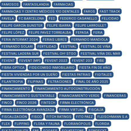
FAMOSOS
FANTASILANDIA
FARMACIAS
FARMACIAS Y CENTRO MÉDICOS Y/O DENTALES
FAROS
FAST TRACK
FAVELA
FC BARCELONA
FED
FEDERICO CASANELLO
FELICIDAD
FELIPE GARCÍA BUNSTER
FELIPE IBARRA
FELIPE LARROULET
FELIPE LÓPEZ
FELIPE PAVEZ TORREALBA
FEPASA
FERIA
FERIA INTERMAT 2024
FERIAS LIBRES
FERNANDO MANDIOLA
FERNANDO SOLARI
FERTILIDAD
FESTIVAL
FESTIVAL DE VIÑA
FESTIVAL LADERA SUR
FESTIVAL OH! STGO
FESTIVAL VIÑA DEL MAR
FEVENT
FEVENT (MP)
FEVENT 2023
FEVENT 203
FIBE
FIBRA OPTICA
FIDEICOMISO INMOBILIARIO
FIESTA FIN DE AÑO
FIESTA VIVIENDAS POR UN SUEÑO
FIESTAS PATRIAS
FIGITALES
FILANTROPIA
FILIPINAS
FILTRACIONES
FINAL DE AÑO 2025
FINANCIAMIENTO
FINANCIAMIENTO AUTOCONSTRUCCIÓN
FINANCIAMIENTO SUSTENTABLE
FINANCIAMIENTO VERDE
FINANCIERAS
FINCO
FINCO 2026
FINTECH
FIRMA ELECTRÓNICA
FIRMA ELECTRÓNICA AVANZADA
FIRMA VIRTUAL
FISCALÍA
FISCALIZACIÓN
FISCO
FITCH RATINGS
FITO PAEZ
FLEISCHMANN S.A
FLEX
FLIPPING
FLORA Y FAUNA
FLORIANÓPOLIS
FLORIDA
FLY TO QUALITY
FMI
FOGAES
FOLKESTONE
FONDECYT