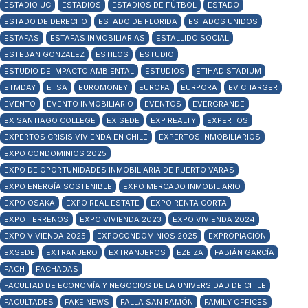
ESTADIO UC
ESTADIOS
ESTADIOS DE FÚTBOL
ESTADO
ESTADO DE DERECHO
ESTADO DE FLORIDA
ESTADOS UNIDOS
ESTAFAS
ESTAFAS INMOBILIARIAS
ESTALLIDO SOCIAL
ESTEBAN GONZALEZ
ESTILOS
ESTUDIO
ESTUDIO DE IMPACTO AMBIENTAL
ESTUDIOS
ETIHAD STADIUM
ETMDAY
ETSA
EUROMONEY
EUROPA
EURPORA
EV CHARGER
EVENTO
EVENTO INMOBILIARIO
EVENTOS
EVERGRANDE
EX SANTIAGO COLLEGE
EX SEDE
EXP REALTY
EXPERTOS
EXPERTOS CRISIS VIVIENDA EN CHILE
EXPERTOS INMOBILIARIOS
EXPO CONDOMINIOS 2025
EXPO DE OPORTUNIDADES INMOBILIARIA DE PUERTO VARAS
EXPO ENERGÍA SOSTENIBLE
EXPO MERCADO INMOBILIARIO
EXPO OSAKA
EXPO REAL ESTATE
EXPO RENTA CORTA
EXPO TERRENOS
EXPO VIVIENDA 2023
EXPO VIVIENDA 2024
EXPO VIVIENDA 2025
EXPOCONDOMINIOS 2025
EXPROPIACIÓN
EXSEDE
EXTRANJERO
EXTRANJEROS
EZEIZA
FABIÁN GARCÍA
FACH
FACHADAS
FACULTAD DE ECONOMÍA Y NEGOCIOS DE LA UNIVERSIDAD DE CHILE
FACULTADES
FAKE NEWS
FALLA SAN RAMÓN
FAMILY OFFICES