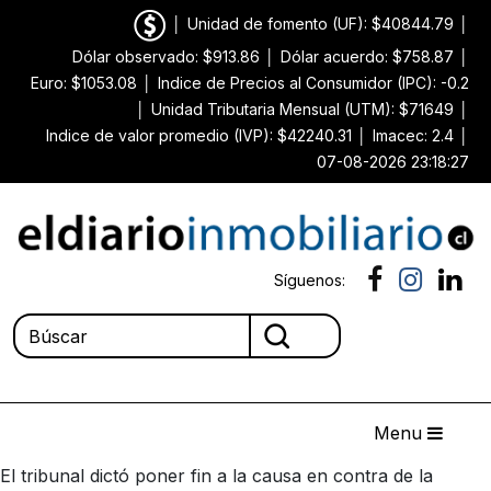
│
Unidad de fomento (UF): $40844.79
│
Dólar observado: $913.86
│
Dólar acuerdo: $758.87
│
Euro: $1053.08
│
Indice de Precios al Consumidor (IPC): -0.2
│
Unidad Tributaria Mensual (UTM): $71649
│
Indice de valor promedio (IVP): $42240.31
│
Imacec: 2.4
│
07-08-2026 23:18:27
Síguenos:
Menu
El tribunal dictó poner fin a la causa en contra de la