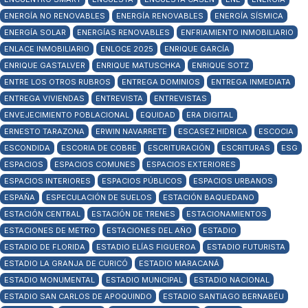
ENERGÍA NO RENOVABLES
ENERGÍA RENOVABLES
ENERGÍA SÍSMICA
ENERGÍA SOLAR
ENERGÍAS RENOVABLES
ENFRIAMIENTO INMOBILIARIO
ENLACE INMOBILIARIO
ENLOCE 2025
ENRIQUE GARCÍA
ENRIQUE GASTALVER
ENRIQUE MATUSCHKA
ENRIQUE SOTZ
ENTRE LOS OTROS RUBROS
ENTREGA DOMINIOS
ENTREGA INMEDIATA
ENTREGA VIVIENDAS
ENTREVISTA
ENTREVISTAS
ENVEJECIMIENTO POBLACIONAL
EQUIDAD
ERA DIGITAL
ERNESTO TARAZONA
ERWIN NAVARRETE
ESCASEZ HIDRICA
ESCOCIA
ESCONDIDA
ESCORIA DE COBRE
ESCRITURACIÓN
ESCRITURAS
ESG
ESPACIOS
ESPACIOS COMUNES
ESPACIOS EXTERIORES
ESPACIOS INTERIORES
ESPACIOS PÚBLICOS
ESPACIOS URBANOS
ESPAÑA
ESPECULACIÓN DE SUELOS
ESTACIÓN BAQUEDANO
ESTACIÓN CENTRAL
ESTACIÓN DE TRENES
ESTACIONAMIENTOS
ESTACIONES DE METRO
ESTACIONES DEL AÑO
ESTADIO
ESTADIO DE FLORIDA
ESTADIO ELÍAS FIGUEROA
ESTADIO FUTURISTA
ESTADIO LA GRANJA DE CURICÓ
ESTADIO MARACANÁ
ESTADIO MONUMENTAL
ESTADIO MUNICIPAL
ESTADIO NACIONAL
ESTADIO SAN CARLOS DE APOQUINDO
ESTADIO SANTIAGO BERNABÉU