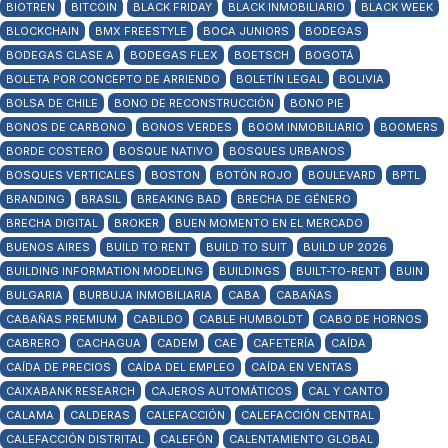
BIOTREN
BITCOIN
BLACK FRIDAY
BLACK INMOBILIARIO
BLACK WEEK
BLOCKCHAIN
BMX FREESTYLE
BOCA JUNIORS
BODEGAS
BODEGAS CLASE A
BODEGAS FLEX
BOETSCH
BOGOTÁ
BOLETA POR CONCEPTO DE ARRIENDO
BOLETÍN LEGAL
BOLIVIA
BOLSA DE CHILE
BONO DE RECONSTRUCCIÓN
BONO PIE
BONOS DE CARBONO
BONOS VERDES
BOOM INMOBILIARIO
BOOMERS
BORDE COSTERO
BOSQUE NATIVO
BOSQUES URBANOS
BOSQUES VERTICALES
BOSTON
BOTÓN ROJO
BOULEVARD
BPTL
BRANDING
BRASIL
BREAKING BAD
BRECHA DE GÉNERO
BRECHA DIGITAL
BROKER
BUEN MOMENTO EN EL MERCADO
BUENOS AIRES
BUILD TO RENT
BUILD TO SUIT
BUILD UP 2026
BUILDING INFORMATION MODELING
BUILDINGS
BUILT-TO-RENT
BUIN
BULGARIA
BURBUJA INMOBILIARIA
CABA
CABAÑAS
CABAÑAS PREMIUM
CABILDO
CABLE HUMBOLDT
CABO DE HORNOS
CABRERO
CACHAGUA
CADEM
CAE
CAFETERÍA
CAÍDA
CAÍDA DE PRECIOS
CAÍDA DEL EMPLEO
CAÍDA EN VENTAS
CAIXABANK RESEARCH
CAJEROS AUTOMÁTICOS
CAL Y CANTO
CALAMA
CALDERAS
CALEFACCIÓN
CALEFACCIÓN CENTRAL
CALEFACCIÓN DISTRITAL
CALEFÓN
CALENTAMIENTO GLOBAL