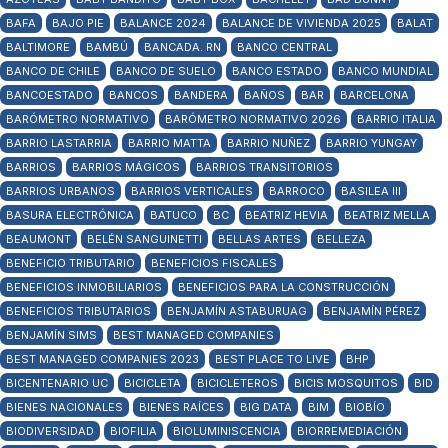
BAFA
BAJO PIE
BALANCE 2024
BALANCE DE VIVIENDA 2025
BALAT
BALTIMORE
BAMBÚ
BANCADA. RN
BANCO CENTRAL
BANCO DE CHILE
BANCO DE SUELO
BANCO ESTADO
BANCO MUNDIAL
BANCOESTADO
BANCOS
BANDERA
BAÑOS
BAR
BARCELONA
BARÓMETRO NORMATIVO
BARÓMETRO NORMATIVO 2026
BARRIO ITALIA
BARRIO LASTARRIA
BARRIO MATTA
BARRIO NUÑEZ
BARRIO YUNGAY
BARRIOS
BARRIOS MÁGICOS
BARRIOS TRANSITORIOS
BARRIOS URBANOS
BARRIOS VERTICALES
BARROCO
BASILEA III
BASURA ELECTRÓNICA
BATUCO
BC
BEATRIZ HEVIA
BEATRIZ MELLA
BEAUMONT
BELÉN SANGUINETTI
BELLAS ARTES
BELLEZA
BENEFICIO TRIBUTARIO
BENEFICIOS FISCALES
BENEFICIOS INMOBILIARIOS
BENEFICIOS PARA LA CONSTRUCCIÓN
BENEFICIOS TRIBUTARIOS
BENJAMÍN ASTABURUAG
BENJAMÍN PÉREZ
BENJAMÍN SIMS
BEST MANAGED COMPANIES
BEST MANAGED COMPANIES 2023
BEST PLACE TO LIVE
BHP
BICENTENARIO UC
BICICLETA
BICICLETEROS
BICIS MOSQUITOS
BID
BIENES NACIONALES
BIENES RAÍCES
BIG DATA
BIM
BIOBÍO
BIODIVERSIDAD
BIOFILIA
BIOLUMINISCENCIA
BIORREMEDIACIÓN