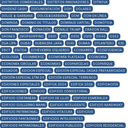
DISTRITOS COMERCIALES
DISTRITOS INNOVADORES
DITNOVA
DIVIDENZ CASH
DOCUMENTACIÓN
DOH
DÓLARES
DOLCE & GABBANA
DOLCE&GABBANA
DOM
DOM EN LÍNEA
DOMINGA
DOMINIO DE TÍTULOS
DOMINUS CAPITAL
DOMÓTICA
DON FRANCISCO
DONACIÓN
DONALD TRUMP
DRAGON BALL
DRONES
DROPSHIPPING
DS01
DS1
DS10
DS19
DS49
DS52
DUA LIPA
DUBAI
DUBRAZKA JARA
DUKI
DUNAS
DYLANTERO
E2E
EBCT
EBITDA
ECHEVERRÍA IZQUIERDO
ECOBARRIO
ECOEFICIENCIA
ECOLOGÍA
ECOMMERCE
ECOMOMÍA PLATEADA
ECONOMÍA
ECONOMÍA CIRCULAR
ECONOMÍAS
ECOPARCELAS
ECOPARQUE
ECUADOR
EDICION ESPECIAL
EDICIÓN ESPECIAL CASAS PREFABRICADAS
EDICIÓN ESPECIAL ETM 24
EDICIÓN ESPECIAL TERRENOS
EDICIONES ESPECIALES
EDIFICA 2024
EDIFICA 2026
EDIFICACIÓN
EDIFICACIONES
EDIFICIO
EDIFICIO CONSISTORIAL
EDIFICIO COSTANERA
EDIFICIO DE LUJO
EDIFICIO ESMERALDA
EDIFICIO GUILLERMO MANN
EDIFICIO INTELIGENTE
EDIFICIO KANDINSKY
EDIFICIO PATRIMONIAL
EDIFICIO VITACURA
EDIFICIOS
EDIFICIOS FANTASMAS
EDIFICIOS INTELIGENTES
EDIFICIOS PATRIMONIALES
EDIFICIOS PÚBLICOS
EDIFICIOS RESIDENCIAL