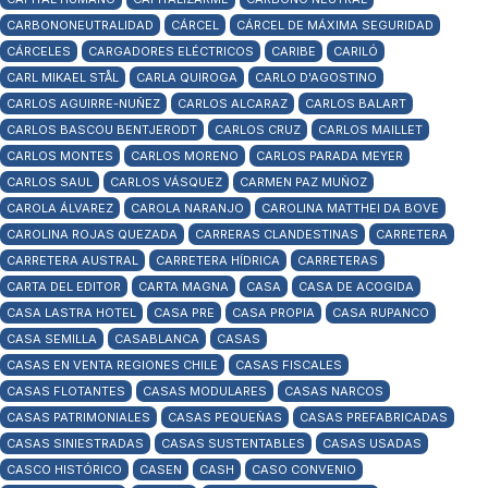
CARBONONEUTRALIDAD
CÁRCEL
CÁRCEL DE MÁXIMA SEGURIDAD
CÁRCELES
CARGADORES ELÉCTRICOS
CARIBE
CARILÓ
CARL MIKAEL STÅL
CARLA QUIROGA
CARLO D'AGOSTINO
CARLOS AGUIRRE-NUÑEZ
CARLOS ALCARAZ
CARLOS BALART
CARLOS BASCOU BENTJERODT
CARLOS CRUZ
CARLOS MAILLET
CARLOS MONTES
CARLOS MORENO
CARLOS PARADA MEYER
CARLOS SAUL
CARLOS VÁSQUEZ
CARMEN PAZ MUÑOZ
CAROLA ÁLVAREZ
CAROLA NARANJO
CAROLINA MATTHEI DA BOVE
CAROLINA ROJAS QUEZADA
CARRERAS CLANDESTINAS
CARRETERA
CARRETERA AUSTRAL
CARRETERA HÍDRICA
CARRETERAS
CARTA DEL EDITOR
CARTA MAGNA
CASA
CASA DE ACOGIDA
CASA LASTRA HOTEL
CASA PRE
CASA PROPIA
CASA RUPANCO
CASA SEMILLA
CASABLANCA
CASAS
CASAS EN VENTA REGIONES CHILE
CASAS FISCALES
CASAS FLOTANTES
CASAS MODULARES
CASAS NARCOS
CASAS PATRIMONIALES
CASAS PEQUEÑAS
CASAS PREFABRICADAS
CASAS SINIESTRADAS
CASAS SUSTENTABLES
CASAS USADAS
CASCO HISTÓRICO
CASEN
CASH
CASO CONVENIO