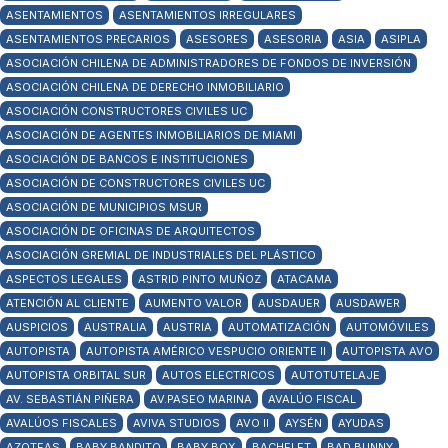
ASENTAMIENTOS
ASENTAMIENTOS IRREGULARES
ASENTAMIENTOS PRECARIOS
ASESORES
ASESORIA
ASIA
ASIPLA
ASOCIACIÓN CHILENA DE ADMINISTRADORES DE FONDOS DE INVERSIÓN
ASOCIACIÓN CHILENA DE DERECHO INMOBILIARIO
ASOCIACIÓN CONSTRUCTORES CIVILES UC
ASOCIACIÓN DE AGENTES INMOBILIARIOS DE MIAMI
ASOCIACIÓN DE BANCOS E INSTITUCIONES
ASOCIACIÓN DE CONSTRUCTORES CIVILES UC
ASOCIACIÓN DE MUNICIPIOS MSUR
ASOCIACIÓN DE OFICINAS DE ARQUITECTOS
ASOCIACIÓN GREMIAL DE INDUSTRIALES DEL PLÁSTICO
ASPECTOS LEGALES
ASTRID PINTO MUÑOZ
ATACAMA
ATENCIÓN AL CLIENTE
AUMENTO VALOR
AUSDAUER
AUSDAWER
AUSPICIOS
AUSTRALIA
AUSTRIA
AUTOMATIZACIÓN
AUTOMÓVILES
AUTOPISTA
AUTOPISTA AMÉRICO VESPUCIO ORIENTE II
AUTOPISTA AVO
AUTOPISTA ORBITAL SUR
AUTOS ELECTRICOS
AUTOTUTELAJE
AV. SEBASTIÁN PIÑERA
AV.PASEO MARINA
AVALÚO FISCAL
AVALÚOS FISCALES
AVIVA STUDIOS
AVO II
AYSÉN
AYUDAS
AZOTEAS
BABY BANDITO
BABY BOX
BACHELET
BAD BUNNY