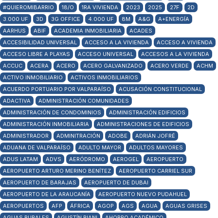
#QUIEROMIBARRIO
18/O
1RA VIVIENDA
2023
2025
27F
2D
3.000 UF
3D
3G OFFICE
4.000 UF
8M
A&G
A+ENERGÍA
AARHUS
ABIF
ACADEMIA INMOBILIARIA
ACADES
ACCESIBILIDAD UNIVERSAL
ACCESO A LA VIVIENDA
ACCESO A VIVIENDA
ACCESO LIBRE A PLAYAS
ACCESO UNIVERSAL
ACCESOS A LA VIVIENDA
ACCUC
ACERA
ACERO
ACERO GALVANIZADO
ACERO VERDE
ACHM
ACTIVO INMOBILIARIO
ACTIVOS INMOBILIARIOS
ACUERDO PORTUARIO POR VALPARAÍSO
ACUSACIÓN CONSTITUCIONAL
ADACTIVA
ADMINISTRACIÓN COMUNIDADES
ADMINISTRACIÓN DE CONDOMINIOS
ADMINISTRACIÓN EDIFICIOS
ADMINISTRACIÓN INMOBILIARIA
ADMINISTRACIONES DE EDIFICIOS
ADMINISTRADOR
ADMINITRACIÓN
ADOBE
ADRIÁN JOFRÉ
ADUANA DE VALPARAÍSO
ADULTO MAYOR
ADULTOS MAYORES
ADUS LATAM
ADVS
AERÓDROMO
AEROGEL
AEROPUERTO
AEROPUERTO ARTURO MERINO BENÍTEZ
AEROPUERTO CARRIEL SUR
AEROPUERTO DE BARAJAS
AEROPUERTO DE DUBAI
AEROPUERTO DE LA ARAUCANÍA
AEROPUERTO NUEVO PUDAHUEL
AEROPUERTOS
AFP
ÁFRICA
AGOP
AGS
AGUA
AGUAS GRISES
AGUAS RURALES
AGUSTÍN RIANI
AHORRO ACADÉMICO