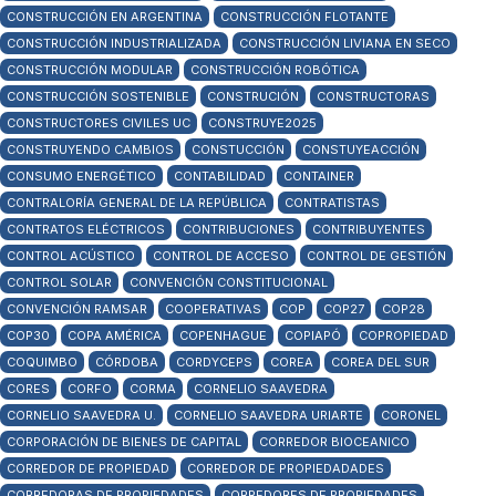
CONSTRUCCIÓN EN ARGENTINA
CONSTRUCCIÓN FLOTANTE
CONSTRUCCIÓN INDUSTRIALIZADA
CONSTRUCCIÓN LIVIANA EN SECO
CONSTRUCCIÓN MODULAR
CONSTRUCCIÓN ROBÓTICA
CONSTRUCCIÓN SOSTENIBLE
CONSTRUCIÓN
CONSTRUCTORAS
CONSTRUCTORES CIVILES UC
CONSTRUYE2025
CONSTRUYENDO CAMBIOS
CONSTUCCIÓN
CONSTUYEACCIÓN
CONSUMO ENERGÉTICO
CONTABILIDAD
CONTAINER
CONTRALORÍA GENERAL DE LA REPÚBLICA
CONTRATISTAS
CONTRATOS ELÉCTRICOS
CONTRIBUCIONES
CONTRIBUYENTES
CONTROL ACÚSTICO
CONTROL DE ACCESO
CONTROL DE GESTIÓN
CONTROL SOLAR
CONVENCIÓN CONSTITUCIONAL
CONVENCIÓN RAMSAR
COOPERATIVAS
COP
COP27
COP28
COP30
COPA AMÉRICA
COPENHAGUE
COPIAPÓ
COPROPIEDAD
COQUIMBO
CÓRDOBA
CORDYCEPS
COREA
COREA DEL SUR
CORES
CORFO
CORMA
CORNELIO SAAVEDRA
CORNELIO SAAVEDRA U.
CORNELIO SAAVEDRA URIARTE
CORONEL
CORPORACIÓN DE BIENES DE CAPITAL
CORREDOR BIOCEANICO
CORREDOR DE PROPIEDAD
CORREDOR DE PROPIEDADADES
CORREDORAS DE PROPIEDADES
CORREDORES DE PROPIEDADES