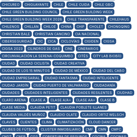
CHICUREO
CHIGUAYANTE
CHILE
CHILE CUIDA
CHILE GBC
CHILE GREEN BUILDING COUNCIL
CHILE GREEN BUILDING WEEK
CHILE GREEN BUILDING WEEK 2026
CHILE TRANSPARENTE
CHILEHAUS
CHILENOS
CHILLÁN
CHILOÉ
CHINA
CHIP
CHOLET
CHONGQING
CHRISTIAN BALE
CHRISTIAN CANCINO
CIA NACIONAL
CIBERSEGURIDAD
CIC
CICA
CICLOVÍAS
CIGIDEN
CIGSA
CIGSA 2023
CILINDROS DE GAS
CINE
CINERARIOS
CIRCUNVALACIÓN LA SERENA-COQUIMBO
CITÉS
CITY LAB BIOBÍO
CIUDAD
CIUDAD CICLISTA
CIUDAD CREATIVA
CIUDAD DE LOS 15 MINUTOS
CIUDAD DE MÉXICO
CIUDAD DEL CABO
CIUDAD EMPRESARIAL
CIUDAD FANTASMA
CIUDAD INTELIGENTE
CIUDAD JARDÍN
CIUDAD PUERTO DE VALPARAÍSO
CIUDADANÍA
CIUDADES
CIUDADES INTELIGENTES
CIUDADES RESILENTES
CIUDHAD
CLARO ARENA
CLASE A
CLASE A/A+
CLASE AA+
CLASE B
CLASE MEDIA
CLAUDIA PETIT
CLAUDIA POBLETE ILLANES
CLAUDIA VALDÉS MUÑOZ
CLAUDIO OLATE
CLAUDIO ORTIZ WELSCH
CLAVES
CLIENTES
CLIMA
CLIMATIZACIÓN
CLOUD DANCER
CLUBES DE FÚTBOL
CLUSTER INMOBILIARIO
CMF
CMN
CMPC
CNDT
CNEP
CO2
COBERTURA DE SEGUROS
COCINA
COCINAS