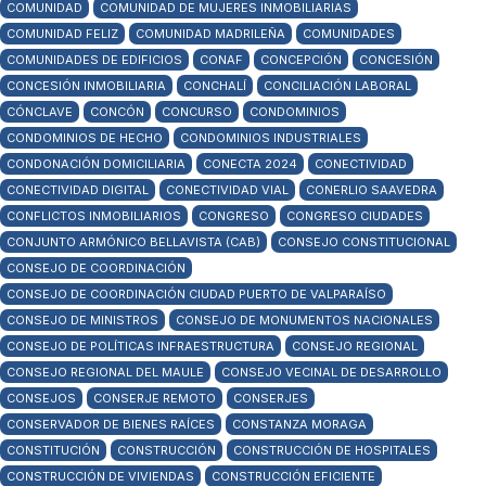
COMUNIDAD
COMUNIDAD DE MUJERES INMOBILIARIAS
COMUNIDAD FELIZ
COMUNIDAD MADRILEÑA
COMUNIDADES
COMUNIDADES DE EDIFICIOS
CONAF
CONCEPCIÓN
CONCESIÓN
CONCESIÓN INMOBILIARIA
CONCHALÍ
CONCILIACIÓN LABORAL
CÓNCLAVE
CONCÓN
CONCURSO
CONDOMINIOS
CONDOMINIOS DE HECHO
CONDOMINIOS INDUSTRIALES
CONDONACIÓN DOMICILIARIA
CONECTA 2024
CONECTIVIDAD
CONECTIVIDAD DIGITAL
CONECTIVIDAD VIAL
CONERLIO SAAVEDRA
CONFLICTOS INMOBILIARIOS
CONGRESO
CONGRESO CIUDADES
CONJUNTO ARMÓNICO BELLAVISTA (CAB)
CONSEJO CONSTITUCIONAL
CONSEJO DE COORDINACIÓN
CONSEJO DE COORDINACIÓN CIUDAD PUERTO DE VALPARAÍSO
CONSEJO DE MINISTROS
CONSEJO DE MONUMENTOS NACIONALES
CONSEJO DE POLÍTICAS INFRAESTRUCTURA
CONSEJO REGIONAL
CONSEJO REGIONAL DEL MAULE
CONSEJO VECINAL DE DESARROLLO
CONSEJOS
CONSERJE REMOTO
CONSERJES
CONSERVADOR DE BIENES RAÍCES
CONSTANZA MORAGA
CONSTITUCIÓN
CONSTRUCCIÓN
CONSTRUCCIÓN DE HOSPITALES
CONSTRUCCIÓN DE VIVIENDAS
CONSTRUCCIÓN EFICIENTE