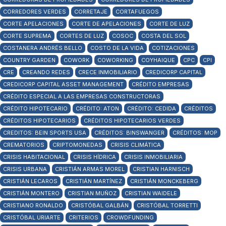
CORREDORES VERDES
CORRETAJE
CORTAFUEGOS
CORTE APELACIONES
CORTE DE APELACIONES
CORTE DE LUZ
CORTE SUPREMA
CORTES DE LUZ
COSOC
COSTA DEL SOL
COSTANERA ANDRÉS BELLO
COSTO DE LA VIDA
COTIZACIONES
COUNTRY GARDEN
COWORK
COWORKING
COYHAIQUE
CPC
CPI
CRE
CREANDO REDES
CRECE INMOBILIARIO
CREDICORP CAPITAL
CREDICORP CAPITAL ASSET MANAGEMENT
CRÉDITO EMPRESAS
CRÉDITO ESPECIAL A LAS EMPRESAS CONSTRUCTORAS
CRÉDITO HIPOTECARIO
CRÉDITO: ATON
CRÉDITO: CEDIDA
CRÉDITOS
CRÉDITOS HIPOTECARIOS
CRÉDITOS HIPOTECARIOS VERDES
CREDITOS: BEIN SPORTS USA
CRÉDITOS: BINSWANGER
CRÉDITOS: MOP
CREMATORIOS
CRIPTOMONEDAS
CRISIS CLIMÁTICA
CRISIS HABITACIONAL
CRISIS HÍDRICA
CRISIS INMOBILIARIA
CRISIS URBANA
CRISTIÁN ARMAS MOREL
CRISTIAN HARNISCH
CRISTIÁN LECAROS
CRISTIÁN MARTÍNEZ
CRISTIÁN MONCKEBERG
CRISTIÁN MONTERO
CRISTIAN MUÑOZ
CRISTIAN WAIDELE
CRISTIANO RONALDO
CRISTÓBAL GALBÁN
CRISTÓBAL TORRETTI
CRISTÓBAL URIARTE
CRITERIOS
CROWDFUNDING