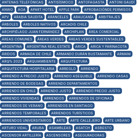
ANTENAS TELEFÓNICAS
ANTISÍSMOCO
ANTOFAGASTA
ANTONI GAUDÍ
ANWO
AOA
APART HOTEL
APPLE PARK
APROBACIÓNDE PERMISOS
APV
ARABIA SAUDITA
ARANCELES
ARAUCANÍA
ARBITRAJES
ÁRBOLES
ÁRBOLES NATIVOS
ARCADIS CHILE
ARCHIPIÉLAGO JUAN FERNÁNDEZ
ARCHIPLAN
ÁREA COMERCIAL
ÁREAS COMUNES
ÁREAS VERDES
ÁREAS VERDES SUSTENTABLES
ARGENTINA
ARGENTINA REAL ESTATE
ARICA
ARICA Y PARINACOTA
ÁRIDOS
ARMADA DE CHILE
ARMANDO DURÁN BUSTAMANTE
ARMANI
ARQ% 2023
ARQUIAMBIENTE
ARQUITECTURA
ARQUITECTURA HOSPITALARIA
ARREGLO
ARRIENDO
ARRIENDO A PRECIO JUSTO
ARRIENDO ASEQUIBLE
ARRIENDO CASAS
ARRIENDO DE BODEGAS
ARRIENDO DEPARTAMENTOS
ARRIENDO EN CHILE
ARRIENDO JUSTO
ARRIENDO PRECIO JUSTO
ARRIENDO VIVIENDAS
ARRIENDOS
ARRIENDOS DE OFICINAS
ARRIENDOS DE VERANO
ARRIENDOS EN SANTIAGO
ARRIENDOS TEMPORALES
ARRIENDOS TURÍSTICOS
ARRIENDOS UNIVERSITARIOS
ARTE
ARTE CALLEJERO
ARTE URBANO
ARTURO VIDAL
ARUBA
ASAMBLEAS
ASATCH
ASBESTO
ASCENSOR ARTILLERÍA
ASCENSORES
ASEGURADORAS