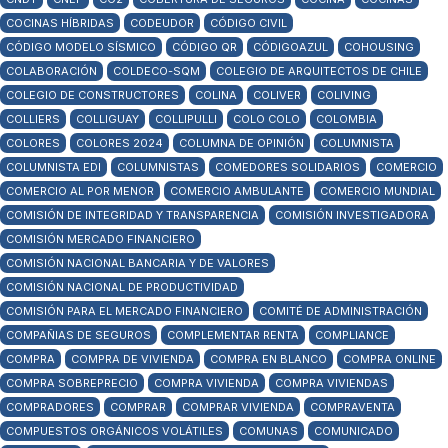
COCINAS HÍBRIDAS
CODEUDOR
CÓDIGO CIVIL
CÓDIGO MODELO SÍSMICO
CÓDIGO QR
CÓDIGOAZUL
COHOUSING
COLABORACIÓN
COLDECO-SQM
COLEGIO DE ARQUITECTOS DE CHILE
COLEGIO DE CONSTRUCTORES
COLINA
COLIVER
COLIVING
COLLIERS
COLLIGUAY
COLLIPULLI
COLO COLO
COLOMBIA
COLORES
COLORES 2024
COLUMNA DE OPINIÓN
COLUMNISTA
COLUMNISTA EDI
COLUMNISTAS
COMEDORES SOLIDARIOS
COMERCIO
COMERCIO AL POR MENOR
COMERCIO AMBULANTE
COMERCIO MUNDIAL
COMISIÓN DE INTEGRIDAD Y TRANSPARENCIA
COMISIÓN INVESTIGADORA
COMISIÓN MERCADO FINANCIERO
COMISIÓN NACIONAL BANCARIA Y DE VALORES
COMISIÓN NACIONAL DE PRODUCTIVIDAD
COMISIÓN PARA EL MERCADO FINANCIERO
COMITÉ DE ADMINISTRACIÓN
COMPAÑIAS DE SEGUROS
COMPLEMENTAR RENTA
COMPLIANCE
COMPRA
COMPRA DE VIVIENDA
COMPRA EN BLANCO
COMPRA ONLINE
COMPRA SOBREPRECIO
COMPRA VIVIENDA
COMPRA VIVIENDAS
COMPRADORES
COMPRAR
COMPRAR VIVIENDA
COMPRAVENTA
COMPUESTOS ORGÁNICOS VOLÁTILES
COMUNAS
COMUNICADO