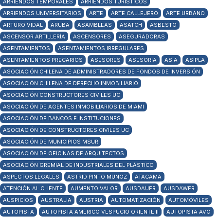
ARRIENDOS TEMPORALES
ARRIENDOS TURÍSTICOS
ARRIENDOS UNIVERSITARIOS
ARTE
ARTE CALLEJERO
ARTE URBANO
ARTURO VIDAL
ARUBA
ASAMBLEAS
ASATCH
ASBESTO
ASCENSOR ARTILLERÍA
ASCENSORES
ASEGURADORAS
ASENTAMIENTOS
ASENTAMIENTOS IRREGULARES
ASENTAMIENTOS PRECARIOS
ASESORES
ASESORIA
ASIA
ASIPLA
ASOCIACIÓN CHILENA DE ADMINISTRADORES DE FONDOS DE INVERSIÓN
ASOCIACIÓN CHILENA DE DERECHO INMOBILIARIO
ASOCIACIÓN CONSTRUCTORES CIVILES UC
ASOCIACIÓN DE AGENTES INMOBILIARIOS DE MIAMI
ASOCIACIÓN DE BANCOS E INSTITUCIONES
ASOCIACIÓN DE CONSTRUCTORES CIVILES UC
ASOCIACIÓN DE MUNICIPIOS MSUR
ASOCIACIÓN DE OFICINAS DE ARQUITECTOS
ASOCIACIÓN GREMIAL DE INDUSTRIALES DEL PLÁSTICO
ASPECTOS LEGALES
ASTRID PINTO MUÑOZ
ATACAMA
ATENCIÓN AL CLIENTE
AUMENTO VALOR
AUSDAUER
AUSDAWER
AUSPICIOS
AUSTRALIA
AUSTRIA
AUTOMATIZACIÓN
AUTOMÓVILES
AUTOPISTA
AUTOPISTA AMÉRICO VESPUCIO ORIENTE II
AUTOPISTA AVO