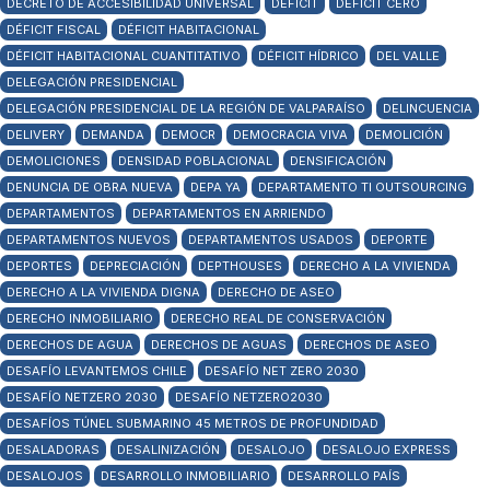
DECRETO DE ACCESIBILIDAD UNIVERSAL
DÉFICIT
DÉFICIT CERO
DÉFICIT FISCAL
DÉFICIT HABITACIONAL
DÉFICIT HABITACIONAL CUANTITATIVO
DÉFICIT HÍDRICO
DEL VALLE
DELEGACIÓN PRESIDENCIAL
DELEGACIÓN PRESIDENCIAL DE LA REGIÓN DE VALPARAÍSO
DELINCUENCIA
DELIVERY
DEMANDA
DEMOCR
DEMOCRACIA VIVA
DEMOLICIÓN
DEMOLICIONES
DENSIDAD POBLACIONAL
DENSIFICACIÓN
DENUNCIA DE OBRA NUEVA
DEPA YA
DEPARTAMENTO TI OUTSOURCING
DEPARTAMENTOS
DEPARTAMENTOS EN ARRIENDO
DEPARTAMENTOS NUEVOS
DEPARTAMENTOS USADOS
DEPORTE
DEPORTES
DEPRECIACIÓN
DEPTHOUSES
DERECHO A LA VIVIENDA
DERECHO A LA VIVIENDA DIGNA
DERECHO DE ASEO
DERECHO INMOBILIARIO
DERECHO REAL DE CONSERVACIÓN
DERECHOS DE AGUA
DERECHOS DE AGUAS
DERECHOS DE ASEO
DESAFÍO LEVANTEMOS CHILE
DESAFÍO NET ZERO 2030
DESAFÍO NETZERO 2030
DESAFÍO NETZERO2030
DESAFÍOS TÚNEL SUBMARINO 45 METROS DE PROFUNDIDAD
DESALADORAS
DESALINIZACIÓN
DESALOJO
DESALOJO EXPRESS
DESALOJOS
DESARROLLO INMOBILIARIO
DESARROLLO PAÍS