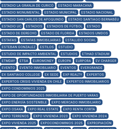
ESTADIO LA GRANJA DE CURICÓ
ESTADIO MARACANÁ
ESTADIO MONUMENTAL
ESTADIO MUNICIPAL
ESTADIO NACIONAL
ESTADIO SAN CARLOS DE APOQUINDO
ESTADIO SANTIAGO BERNABÉU
ESTADIO UC
ESTADIOS
ESTADIOS DE FÚTBOL
ESTADO
ESTADO DE DERECHO
ESTADO DE FLORIDA
ESTADOS UNIDOS
ESTAFAS
ESTAFAS INMOBILIARIAS
ESTALLIDO SOCIAL
ESTEBAN GONZALEZ
ESTILOS
ESTUDIO
ESTUDIO DE IMPACTO AMBIENTAL
ESTUDIOS
ETIHAD STADIUM
ETMDAY
ETSA
EUROMONEY
EUROPA
EURPORA
EV CHARGER
EVENTO
EVENTO INMOBILIARIO
EVENTOS
EVERGRANDE
EX SANTIAGO COLLEGE
EX SEDE
EXP REALTY
EXPERTOS
EXPERTOS CRISIS VIVIENDA EN CHILE
EXPERTOS INMOBILIARIOS
EXPO CONDOMINIOS 2025
EXPO DE OPORTUNIDADES INMOBILIARIA DE PUERTO VARAS
EXPO ENERGÍA SOSTENIBLE
EXPO MERCADO INMOBILIARIO
EXPO OSAKA
EXPO REAL ESTATE
EXPO RENTA CORTA
EXPO TERRENOS
EXPO VIVIENDA 2023
EXPO VIVIENDA 2024
EXPO VIVIENDA 2025
EXPOCONDOMINIOS 2025
EXPROPIACIÓN