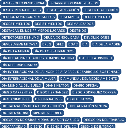
DESARROLLO RESIDENCIAL
DESARROLLOS INMOBILIARIOS
DESASTRES NATURALES
DESCARBONIZACIÓN
DESCENTRALIZACIÓN
DESCONTAMINACIÓN DE SUELOS
DESEMPLEO
DESESTIMIENTO
DESESTIMIENTOS
DESISTIMIENTOS
DESMALEZADOS
DESTACAN EN LOS PRIMEROS LUGARES
DESTINOS
DETECTORES DE HUMO
DEUDA CONSOLIDADA
DEVOLUCIONES
DEVUELVEME MI CASA
DFL 2
DFL2
DGAC
DIA
DÍA DE LA MADRE
DÍA DE LA MUJER
DÍA DE LOS PATRIMONIOS
DÍA DEL ADMINISTRADOR Y ADMINISTRADORA
DÍA DEL PATRIMONIO
DÍA DEL TRABAJADOR
DÍA INTERNACIONAL DE LA INGENIERÍA PARA EL DESARROLLO SOSTENIBLE
DÍA INTERNACIONAL DE LA MUJER
DÍA MUNDIAL DEL MEDIO AMBIENTE
DÍA MUNDIAL DEL SUELO
DIANE KEATON
DIARIO OFICIAL
DIEGO CARPENTIER
DIEGO HERNÁNDEZ
DIEGO RODRÍGUEZ CORREA
DIEGO SIMONETTI
DIETTER RAHMER
DIGITALIZACIÓN
DIGITALIZACIÓN DE LA CONSTRUCCIÓN
DIGITALIZACIÓN MINERA
DIGITALIZADORA
DIPUTADA FLORES
DIRECCIÓN DE OBRAS HIDRÁULICAS EN CABILDO
DIRECCIÓN DEL TRABAJO
DISCAPACIDAD
DISEÑO
DISEÑO BIOFÍLICO
DISEÑO DE INTERIOR