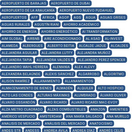
AEROPUERTO DE BARAJAS
AEROPUERTO DE DUBAI
AEROPUERTO DE LA ARAUCANÍA
AEROPUERTO NUEVO PUDAHUEL
AEROPUERTOS
AFP
ÁFRICA
AGOP
AGS
AGUA
AGUAS GRISES
AGUAS RURALES
AGUSTÍN RIANI
AHORRO ACADÉMICO
AHORRO DE ENERGÍA
AHORRO ENERGÉTICO
AI TRANSFORMATION
AIM GLOBAL
AIRBNB
AIRE ACONDICIONADO
AL ASAD
AL-INVEST
ALAMEDA
ALBERGUES
ALBERTO BEITIA
ALCALDE JADUE
ALCALDES
ALEJANDRA AGUILAR
ALEJANDRA LUTFY
ALEJANDRA MUÑOZ
ALEJANDRA TAPIA
ALEJANDRA VALDÉS R
ALEJANDRO PEREZ SPENCER
ALEJANDRO WAHL HERRERA
ALEMANIA
ALEX ALEVY
ALEXANDRA BELAÚNDE
ALEXIS SÁNCHEZ
ALGARROBO
ALGORITMO
ALISON RAMÍREZ
ALLANAMIENTO
ALLANAMIENTOS
ALMACENAMIENTO DE BIENES
ALMADÉN
ALQUILER
ALTO HOSPICIO
ALTO LAS CONDES
ALTURAS MÁXIMAS
ALUMBRADO
ÁLVARO OLIVER
ÁLVARO OSSANDÓN
ÁLVARO RICARDI
ALVARO RICARDI MAC-EVOY
ALZA METRO CUADRADO
ALZAS COMBUSTIBLES
AMAZON
AMENITIES
AMÉRICO VESPUCIO
AMSTERDAM
ANA MARÍA SALGADO
ANA MURILLO
ANALISIS DE MERCADO
ANÁLISIS DEL MERCADO
ANATOCISMO
ANDES STR
ANDESS
ANDREA ÁVILA
ANDREA DÍAZ
ANDRÉS CELIS