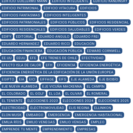
EDIFICIO GUILLERMO MANN
EDIFICIO INTELIGENTE
EDIFICIO KANDINSKY
EDIFICIO PATRIMONIAL
EDIFICIO VITACURA
EDIFICIOS
EDIFICIOS FANTASMAS
EDIFICIOS INTELIGENTES
EDIFICIOS PATRIMONIALES
EDIFICIOS PÚBLICOS
EDIFICIOS RESIDENCIAL
EDIFICIOS RESIDENCIALES
EDIFICIOS SALUDABLES
EDIFICIOS VERDES
EDIFY
EDITORIAL
EDUARDO ANGULO
EDUARDO FREI
EDUARDO HERNANDEZ
EDUARDO RICCI
EDUCACIÓN
EDUCACIÓN FINANCIERA
EDUCACIÓN PÚBLICA
EDWARD CORNWELL
EE.UU
EEUU
EFE
EFE TRENES DE CHILE
EFECTIVIDAD
EFECTO ISLA DE CALOR
EFH
EFICIENCIA
EFICIENCIA ENERGÉTICA
EFICIENCIA ENERGÉTICA DE LA EDIFICACIÓN DE LA UNIÓN EUROPEA
EGIPTO
EIA
EICI
EIFFAGE
EIFS
EJE ALAMEDA
EJE BIOBÍO
EJE NUEVA ALAMEDA
EJE VICUÑA MACKENNA
EL CAMPÍN
EL COLORADO
EL GOLF
EL LOA
EL OLIVAR
EL ROMERAL
EL TENIENTE
ELECCIONES 2023
ELECCIONES 2024
ELECCIONES 2025
ELECTRICIDAD
ELECTROMOVILIDAD
ELIS REGINA
ELLINIKON
ELON MUSK
EMBARGO
EMERGENCIA
EMERGENCIA HABITACIONAL
EMILIA RÍOS
EMILIO VENEGAS
EMILIO VENGAS
EMPLEO
EMPRENDE TU MENTE
EMPRENDIMIENTO
EMPRESAS