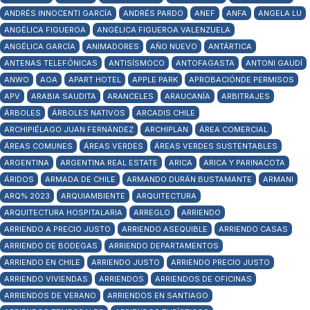
ANDRÉS INNOCENTI GARCÍA
ANDRÉS PARDO
ANEF
ANFA
ANGELA LU
ANGÉLICA FIGUEROA
ANGÉLICA FIGUEROA VALENZUELA
ANGÉLICA GARCÍA
ANIMADORES
AÑO NUEVO
ANTÁRTICA
ANTENAS TELEFÓNICAS
ANTISÍSMOCO
ANTOFAGASTA
ANTONI GAUDÍ
ANWO
AOA
APART HOTEL
APPLE PARK
APROBACIÓNDE PERMISOS
APV
ARABIA SAUDITA
ARANCELES
ARAUCANÍA
ARBITRAJES
ÁRBOLES
ÁRBOLES NATIVOS
ARCADIS CHILE
ARCHIPIÉLAGO JUAN FERNÁNDEZ
ARCHIPLAN
ÁREA COMERCIAL
ÁREAS COMUNES
ÁREAS VERDES
ÁREAS VERDES SUSTENTABLES
ARGENTINA
ARGENTINA REAL ESTATE
ARICA
ARICA Y PARINACOTA
ÁRIDOS
ARMADA DE CHILE
ARMANDO DURÁN BUSTAMANTE
ARMANI
ARQ% 2023
ARQUIAMBIENTE
ARQUITECTURA
ARQUITECTURA HOSPITALARIA
ARREGLO
ARRIENDO
ARRIENDO A PRECIO JUSTO
ARRIENDO ASEQUIBLE
ARRIENDO CASAS
ARRIENDO DE BODEGAS
ARRIENDO DEPARTAMENTOS
ARRIENDO EN CHILE
ARRIENDO JUSTO
ARRIENDO PRECIO JUSTO
ARRIENDO VIVIENDAS
ARRIENDOS
ARRIENDOS DE OFICINAS
ARRIENDOS DE VERANO
ARRIENDOS EN SANTIAGO