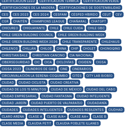
CERTIFICACIÓN LEED
CERTIFICACIÓN TÉRMICA
CERTIFICACIÓN VERDE
CERTIFICACIONES DE LA MADERA
CERTIFICACIONES DE SOSTENIBILIDAD
CES
CES 2023
CES 2024
CESFAM
CÉSPED HÍBRIDO
CEUT
CEV
CGR
CHAITÉN
CHAMPIONS LEAGUE
CHAÑARAL
CHATGPT
CHICUREO
CHIGUAYANTE
CHILE
CHILE CUIDA
CHILE GBC
CHILE GREEN BUILDING COUNCIL
CHILE GREEN BUILDING WEEK
CHILE GREEN BUILDING WEEK 2026
CHILE TRANSPARENTE
CHILEHAUS
CHILENOS
CHILLÁN
CHILOÉ
CHINA
CHIP
CHOLET
CHONGQING
CHRISTIAN BALE
CHRISTIAN CANCINO
CIA NACIONAL
CIBERSEGURIDAD
CIC
CICA
CICLOVÍAS
CIGIDEN
CIGSA
CIGSA 2023
CILINDROS DE GAS
CINE
CINERARIOS
CIRCUNVALACIÓN LA SERENA-COQUIMBO
CITÉS
CITY LAB BIOBÍO
CIUDAD
CIUDAD CICLISTA
CIUDAD CREATIVA
CIUDAD DE LOS 15 MINUTOS
CIUDAD DE MÉXICO
CIUDAD DEL CABO
CIUDAD EMPRESARIAL
CIUDAD FANTASMA
CIUDAD INTELIGENTE
CIUDAD JARDÍN
CIUDAD PUERTO DE VALPARAÍSO
CIUDADANÍA
CIUDADES
CIUDADES INTELIGENTES
CIUDADES RESILENTES
CIUDHAD
CLARO ARENA
CLASE A
CLASE A/A+
CLASE AA+
CLASE B
CLASE MEDIA
CLAUDIA PETIT
CLAUDIA POBLETE ILLANES