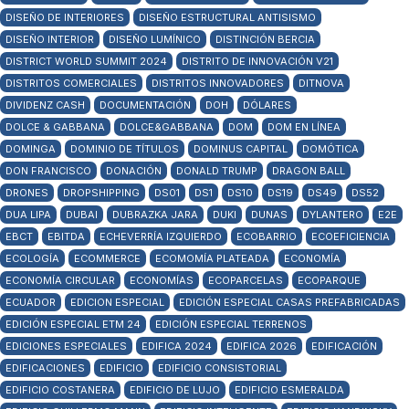
DISEÑO DE INTERIORES
DISEÑO ESTRUCTURAL ANTISISMO
DISEÑO INTERIOR
DISEÑO LUMÍNICO
DISTINCIÓN BERCIA
DISTRICT WORLD SUMMIT 2024
DISTRITO DE INNOVACIÓN V21
DISTRITOS COMERCIALES
DISTRITOS INNOVADORES
DITNOVA
DIVIDENZ CASH
DOCUMENTACIÓN
DOH
DÓLARES
DOLCE & GABBANA
DOLCE&GABBANA
DOM
DOM EN LÍNEA
DOMINGA
DOMINIO DE TÍTULOS
DOMINUS CAPITAL
DOMÓTICA
DON FRANCISCO
DONACIÓN
DONALD TRUMP
DRAGON BALL
DRONES
DROPSHIPPING
DS01
DS1
DS10
DS19
DS49
DS52
DUA LIPA
DUBAI
DUBRAZKA JARA
DUKI
DUNAS
DYLANTERO
E2E
EBCT
EBITDA
ECHEVERRÍA IZQUIERDO
ECOBARRIO
ECOEFICIENCIA
ECOLOGÍA
ECOMMERCE
ECOMOMÍA PLATEADA
ECONOMÍA
ECONOMÍA CIRCULAR
ECONOMÍAS
ECOPARCELAS
ECOPARQUE
ECUADOR
EDICION ESPECIAL
EDICIÓN ESPECIAL CASAS PREFABRICADAS
EDICIÓN ESPECIAL ETM 24
EDICIÓN ESPECIAL TERRENOS
EDICIONES ESPECIALES
EDIFICA 2024
EDIFICA 2026
EDIFICACIÓN
EDIFICACIONES
EDIFICIO
EDIFICIO CONSISTORIAL
EDIFICIO COSTANERA
EDIFICIO DE LUJO
EDIFICIO ESMERALDA