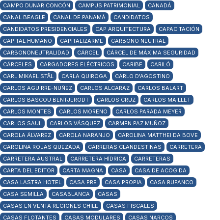
CAMPO DUNAR CONCÓN
CAMPUS PATRIMONIAL
CANADÁ
CANAL BEAGLE
CANAL DE PANAMÁ
CANDIDATOS
CANDIDATOS PRESIDENCIALES
CAP ARQUITECTURA
CAPACITACIÓN
CAPITAL HUMANO
CAPITALIZARME
CARBONO NEUTRAL
CARBONONEUTRALIDAD
CÁRCEL
CÁRCEL DE MÁXIMA SEGURIDAD
CÁRCELES
CARGADORES ELÉCTRICOS
CARIBE
CARILÓ
CARL MIKAEL STÅL
CARLA QUIROGA
CARLO D'AGOSTINO
CARLOS AGUIRRE-NUÑEZ
CARLOS ALCARAZ
CARLOS BALART
CARLOS BASCOU BENTJERODT
CARLOS CRUZ
CARLOS MAILLET
CARLOS MONTES
CARLOS MORENO
CARLOS PARADA MEYER
CARLOS SAUL
CARLOS VÁSQUEZ
CARMEN PAZ MUÑOZ
CAROLA ÁLVAREZ
CAROLA NARANJO
CAROLINA MATTHEI DA BOVE
CAROLINA ROJAS QUEZADA
CARRERAS CLANDESTINAS
CARRETERA
CARRETERA AUSTRAL
CARRETERA HÍDRICA
CARRETERAS
CARTA DEL EDITOR
CARTA MAGNA
CASA
CASA DE ACOGIDA
CASA LASTRA HOTEL
CASA PRE
CASA PROPIA
CASA RUPANCO
CASA SEMILLA
CASABLANCA
CASAS
CASAS EN VENTA REGIONES CHILE
CASAS FISCALES
CASAS FLOTANTES
CASAS MODULARES
CASAS NARCOS