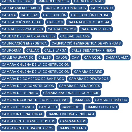
CAÍDA DE PRECIOS
CAÍDA DEL EMPLEO
CAÍDA EN VENTAS
CAIXABANK RESEARCH
CAJEROS AUTOMÁTICOS
CAL Y CANTO
CALAMA
CALDERAS
CALEFACCIÓN
CALEFACCIÓN CENTRAL
CALEFACCIÓN DISTRITAL
CALEFÓN
CALENTAMIENTO GLOBAL
CALETA DE PERSADORES
CALETA HORCÓN
CALETA PORTALES
CALIDAD DE VIDA URBANA CHILE
CALIDAD DEL AIRE
CALIFICACIÓN ENERGÉTICA
CALIFICACIÓN ENERGÉTICA DE VIVIENDAS
CALIFORNIA
CALLAO
CALLE LARGA
CALLE SEBASTIÁN PIÑERA
CALLE VALPARAÍSO
CALLES
CALOR
CAM
CAMACOL
CÁMARA ALTA
CÁMARA CHILENA DE LA CONSTRUCCIÓN
CÁMARA CHILENA DE LA CONSTRUCCIÓN
CÁMARA DE AIRE
CÁMARA DE COMERCIO DE SANTIAGO
CÁMARA DE DIPUTADOS
CÁMARA DE LA CONSTRUCCIÓN
CÁMARA DE SENADORES
CÁMARA DEL SENADO
CÁMARA NACIONAL DE COMERCIO
CÁMARA NACIONAL DE COMERCIO (CNC)
CÁMARAS
CAMBIO CLIMÁTICO
CAMBIO DE MANDO
CAMBORIÚ
CAMBRIDGE
CAMINO COSTERO
CAMINO INTERNACIONAL
CAMINO VICUÑA YENDEGAIA
CAMPAMENTO MANUEL BUSTOS
CAMPAMENTOS
CAMPAMENTOS TRANSITORIOS
CAMPO CHILENO