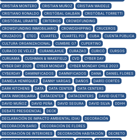
CRISTIÁN MONTERO
CRISTIAN MUÑOZ
CRISTIAN WAIDELE
CRISTIANO RONALDO
CRISTÓBAL GALBÁN
CRISTÓBAL TORRETTI
CRISTÓBAL URIARTE
CRITERIOS
CROWDFUNDING
CROWDFUNDING INMOBILIARIO
CROWDSHIPPING
CRUCEROS
CRUZADOS
CTEC
CUARTEL
CUARTEL PDI
CUBA
CUENTA PÚBLICA
CULTURA ORGANIZACIONAL
CUMBRE G7
CUPERTINO
CURACO DE VÉLEZ
CURANILAHUE
CURAZAO
CURICÓ
CURSOS
CURUAMA
CUSHMAN & WAKEFIELD
CVD
CYBER DAY
CYBER DAY 2026
CYBER MONDAY
CYBER MONDAY CHILE 2023
CYBERDAY
DAMINIFICADOS
DAMNIFICADOS
DANA
DANIEL FLORES
DANIELA HENRÍQUEZ
DANNY VARGAS
DAÑOS
DARÍO CORTÉS
DARK KITCHENS
DATA
DATA CENTER
DATA CENTERS
DATA INMOBILIARIA
DATACENTER
DATACENTERS
DAVID GUETTA
DAVID MUÑOZ
DAVID PEÑA
DAVID SEGURA
DAVID SILVA
DDHH
DEBATE PRESIDENCIAL
DECK
DECLARACIÓN DE IMPACTO AMBIENTAL (DIA)
DECORACIÓN
DECORACIÓN BAÑO
DECORACIÓN DE FLORES
DECORACIÓN DE INTERIORES
DECORACIÓN HABITACIÓN
DECRETO