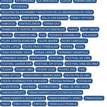
EXSEDE
EXTRANJERO
EXTRANJEROS
EZEIZA
FABIÁN GARCÍA
FACH
FACHADAS
FACULTAD DE ECONOMÍA Y NEGOCIOS DE LA UNIVERSIDAD DE CHILE
FACULTADES
FAKE NEWS
FALLA SAN RAMÓN
FAMILY OFFICES
FAMOSOS
FANTASILANDIA
FARMACIAS
FARMACIAS Y CENTRO MÉDICOS Y/O DENTALES
FAROS
FAST TRACK
FAVELA
FC BARCELONA
FED
FEDERICO CASANELLO
FELICIDAD
FELIPE GARCÍA BUNSTER
FELIPE IBARRA
FELIPE LARROULET
FELIPE LÓPEZ
FELIPE PAVEZ TORREALBA
FEPASA
FERIA
FERIA INTERMAT 2024
FERIAS LIBRES
FERNANDO MANDIOLA
FERNANDO SOLARI
FERTILIDAD
FESTIVAL
FESTIVAL DE VIÑA
FESTIVAL LADERA SUR
FESTIVAL OH! STGO
FESTIVAL VIÑA DEL MAR
FEVENT
FEVENT (MP)
FEVENT 2023
FEVENT 203
FIBE
FIBRA OPTICA
FIDEICOMISO INMOBILIARIO
FIESTA FIN DE AÑO
FIESTA VIVIENDAS POR UN SUEÑO
FIESTAS PATRIAS
FIGITALES
FILANTROPIA
FILIPINAS
FILTRACIONES
FINAL DE AÑO 2025
FINANCIAMIENTO
FINANCIAMIENTO AUTOCONSTRUCCIÓN
FINANCIAMIENTO SUSTENTABLE
FINANCIAMIENTO VERDE
FINANCIERAS
FINCO
FINCO 2026
FINTECH
FIRMA ELECTRÓNICA