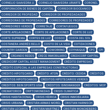
CORNELIO SAAVEDRA U.
CORNELIO SAAVEDRA URIARTE
CORONEL
CORPORACIÓN DE BIENES DE CAPITAL
CORREDOR BIOCEANICO
CORREDOR DE PROPIEDAD
CORREDOR DE PROPIEDADADES
CORREDORAS DE PROPIEDADES
CORREDORES DE PROPIEDADES
CORREDORES VERDES
CORRETAJE
CORTAFUEGOS
CORTE APELACIONES
CORTE DE APELACIONES
CORTE DE LUZ
CORTE SUPREMA
CORTES DE LUZ
COSOC
COSTA DEL SOL
COSTANERA ANDRÉS BELLO
COSTO DE LA VIDA
COTIZACIONES
COUNTRY GARDEN
COWORK
COWORKING
COYHAIQUE
CPC
CPI
CRE
CREANDO REDES
CRECE INMOBILIARIO
CREDICORP CAPITAL
CREDICORP CAPITAL ASSET MANAGEMENT
CRÉDITO EMPRESAS
CRÉDITO ESPECIAL A LAS EMPRESAS CONSTRUCTORAS
CRÉDITO HIPOTECARIO
CRÉDITO: ATON
CRÉDITO: CEDIDA
CRÉDITOS
CRÉDITOS HIPOTECARIOS
CRÉDITOS HIPOTECARIOS VERDES
CREDITOS: BEIN SPORTS USA
CRÉDITOS: BINSWANGER
CRÉDITOS: MOP
CREMATORIOS
CRIPTOMONEDAS
CRISIS CLIMÁTICA
CRISIS HABITACIONAL
CRISIS HÍDRICA
CRISIS INMOBILIARIA
CRISIS URBANA
CRISTIÁN ARMAS MOREL
CRISTIAN HARNISCH
CRISTIÁN LECAROS
CRISTIÁN MARTÍNEZ
CRISTIÁN MONCKEBERG