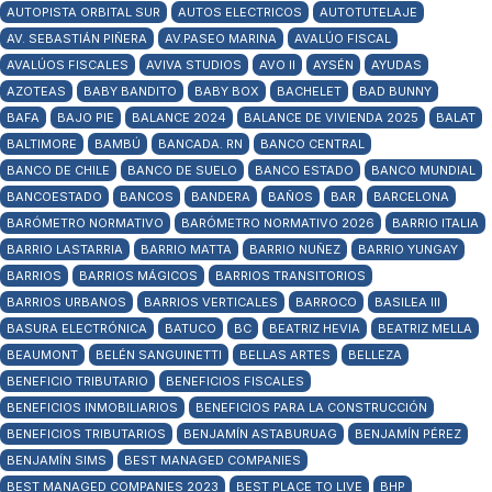
AUTOPISTA ORBITAL SUR
AUTOS ELECTRICOS
AUTOTUTELAJE
AV. SEBASTIÁN PIÑERA
AV.PASEO MARINA
AVALÚO FISCAL
AVALÚOS FISCALES
AVIVA STUDIOS
AVO II
AYSÉN
AYUDAS
AZOTEAS
BABY BANDITO
BABY BOX
BACHELET
BAD BUNNY
BAFA
BAJO PIE
BALANCE 2024
BALANCE DE VIVIENDA 2025
BALAT
BALTIMORE
BAMBÚ
BANCADA. RN
BANCO CENTRAL
BANCO DE CHILE
BANCO DE SUELO
BANCO ESTADO
BANCO MUNDIAL
BANCOESTADO
BANCOS
BANDERA
BAÑOS
BAR
BARCELONA
BARÓMETRO NORMATIVO
BARÓMETRO NORMATIVO 2026
BARRIO ITALIA
BARRIO LASTARRIA
BARRIO MATTA
BARRIO NUÑEZ
BARRIO YUNGAY
BARRIOS
BARRIOS MÁGICOS
BARRIOS TRANSITORIOS
BARRIOS URBANOS
BARRIOS VERTICALES
BARROCO
BASILEA III
BASURA ELECTRÓNICA
BATUCO
BC
BEATRIZ HEVIA
BEATRIZ MELLA
BEAUMONT
BELÉN SANGUINETTI
BELLAS ARTES
BELLEZA
BENEFICIO TRIBUTARIO
BENEFICIOS FISCALES
BENEFICIOS INMOBILIARIOS
BENEFICIOS PARA LA CONSTRUCCIÓN
BENEFICIOS TRIBUTARIOS
BENJAMÍN ASTABURUAG
BENJAMÍN PÉREZ
BENJAMÍN SIMS
BEST MANAGED COMPANIES
BEST MANAGED COMPANIES 2023
BEST PLACE TO LIVE
BHP