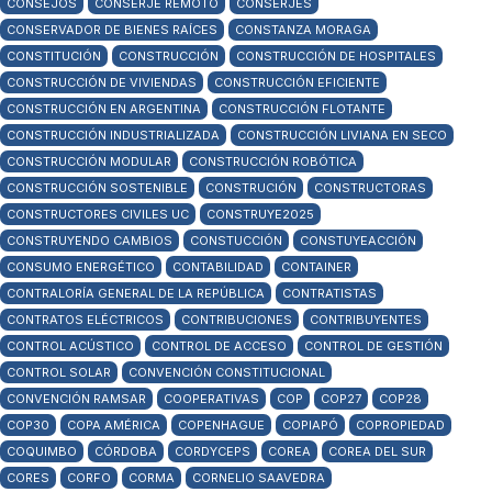
CONSEJOS
CONSERJE REMOTO
CONSERJES
CONSERVADOR DE BIENES RAÍCES
CONSTANZA MORAGA
CONSTITUCIÓN
CONSTRUCCIÓN
CONSTRUCCIÓN DE HOSPITALES
CONSTRUCCIÓN DE VIVIENDAS
CONSTRUCCIÓN EFICIENTE
CONSTRUCCIÓN EN ARGENTINA
CONSTRUCCIÓN FLOTANTE
CONSTRUCCIÓN INDUSTRIALIZADA
CONSTRUCCIÓN LIVIANA EN SECO
CONSTRUCCIÓN MODULAR
CONSTRUCCIÓN ROBÓTICA
CONSTRUCCIÓN SOSTENIBLE
CONSTRUCIÓN
CONSTRUCTORAS
CONSTRUCTORES CIVILES UC
CONSTRUYE2025
CONSTRUYENDO CAMBIOS
CONSTUCCIÓN
CONSTUYEACCIÓN
CONSUMO ENERGÉTICO
CONTABILIDAD
CONTAINER
CONTRALORÍA GENERAL DE LA REPÚBLICA
CONTRATISTAS
CONTRATOS ELÉCTRICOS
CONTRIBUCIONES
CONTRIBUYENTES
CONTROL ACÚSTICO
CONTROL DE ACCESO
CONTROL DE GESTIÓN
CONTROL SOLAR
CONVENCIÓN CONSTITUCIONAL
CONVENCIÓN RAMSAR
COOPERATIVAS
COP
COP27
COP28
COP30
COPA AMÉRICA
COPENHAGUE
COPIAPÓ
COPROPIEDAD
COQUIMBO
CÓRDOBA
CORDYCEPS
COREA
COREA DEL SUR
CORES
CORFO
CORMA
CORNELIO SAAVEDRA