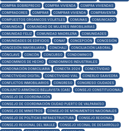
COMPRA SOBREPRECIO
COMPRA VIVIENDA
COMPRA VIVIENDAS
COMPRADORES
COMPRAR
COMPRAR VIVIENDA
COMPRAVENTA
COMPUESTOS ORGÁNICOS VOLÁTILES
COMUNAS
COMUNICADO
COMUNIDAD
COMUNIDAD DE MUJERES INMOBILIARIAS
COMUNIDAD FELIZ
COMUNIDAD MADRILEÑA
COMUNIDADES
COMUNIDADES DE EDIFICIOS
CONAF
CONCEPCIÓN
CONCESIÓN
CONCESIÓN INMOBILIARIA
CONCHALÍ
CONCILIACIÓN LABORAL
CÓNCLAVE
CONCÓN
CONCURSO
CONDOMINIOS
CONDOMINIOS DE HECHO
CONDOMINIOS INDUSTRIALES
CONDONACIÓN DOMICILIARIA
CONECTA 2024
CONECTIVIDAD
CONECTIVIDAD DIGITAL
CONECTIVIDAD VIAL
CONERLIO SAAVEDRA
CONFLICTOS INMOBILIARIOS
CONGRESO
CONGRESO CIUDADES
CONJUNTO ARMÓNICO BELLAVISTA (CAB)
CONSEJO CONSTITUCIONAL
CONSEJO DE COORDINACIÓN
CONSEJO DE COORDINACIÓN CIUDAD PUERTO DE VALPARAÍSO
CONSEJO DE MINISTROS
CONSEJO DE MONUMENTOS NACIONALES
CONSEJO DE POLÍTICAS INFRAESTRUCTURA
CONSEJO REGIONAL
CONSEJO REGIONAL DEL MAULE
CONSEJO VECINAL DE DESARROLLO