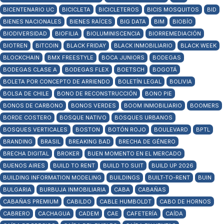
BICENTENARIO UC
BICICLETA
BICICLETEROS
BICIS MOSQUITOS
BID
BIENES NACIONALES
BIENES RAÍCES
BIG DATA
BIM
BIOBÍO
BIODIVERSIDAD
BIOFILIA
BIOLUMINISCENCIA
BIORREMEDIACIÓN
BIOTREN
BITCOIN
BLACK FRIDAY
BLACK INMOBILIARIO
BLACK WEEK
BLOCKCHAIN
BMX FREESTYLE
BOCA JUNIORS
BODEGAS
BODEGAS CLASE A
BODEGAS FLEX
BOETSCH
BOGOTÁ
BOLETA POR CONCEPTO DE ARRIENDO
BOLETÍN LEGAL
BOLIVIA
BOLSA DE CHILE
BONO DE RECONSTRUCCIÓN
BONO PIE
BONOS DE CARBONO
BONOS VERDES
BOOM INMOBILIARIO
BOOMERS
BORDE COSTERO
BOSQUE NATIVO
BOSQUES URBANOS
BOSQUES VERTICALES
BOSTON
BOTÓN ROJO
BOULEVARD
BPTL
BRANDING
BRASIL
BREAKING BAD
BRECHA DE GÉNERO
BRECHA DIGITAL
BROKER
BUEN MOMENTO EN EL MERCADO
BUENOS AIRES
BUILD TO RENT
BUILD TO SUIT
BUILD UP 2026
BUILDING INFORMATION MODELING
BUILDINGS
BUILT-TO-RENT
BUIN
BULGARIA
BURBUJA INMOBILIARIA
CABA
CABAÑAS
CABAÑAS PREMIUM
CABILDO
CABLE HUMBOLDT
CABO DE HORNOS
CABRERO
CACHAGUA
CADEM
CAE
CAFETERÍA
CAÍDA