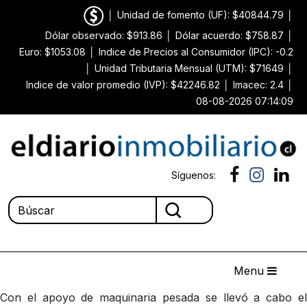
│
Unidad de fomento (UF): $40844.79
│
Dólar observado: $913.86
│
Dólar acuerdo: $758.87
│
Euro: $1053.08
│
Indice de Precios al Consumidor (IPC): -0.2
│
Unidad Tributaria Mensual (UTM): $71649
│
Indice de valor promedio (IVP): $42246.82
│
Imacec: 2.4
│
08-08-2026 07:14:09
Síguenos:
Menu
Con el apoyo de maquinaria pesada se llevó a cabo el