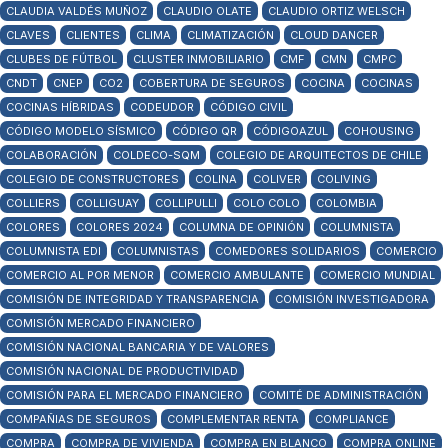
CLAUDIA VALDÉS MUÑOZ
CLAUDIO OLATE
CLAUDIO ORTIZ WELSCH
CLAVES
CLIENTES
CLIMA
CLIMATIZACIÓN
CLOUD DANCER
CLUBES DE FÚTBOL
CLUSTER INMOBILIARIO
CMF
CMN
CMPC
CNDT
CNEP
CO2
COBERTURA DE SEGUROS
COCINA
COCINAS
COCINAS HÍBRIDAS
CODEUDOR
CÓDIGO CIVIL
CÓDIGO MODELO SÍSMICO
CÓDIGO QR
CÓDIGOAZUL
COHOUSING
COLABORACIÓN
COLDECO-SQM
COLEGIO DE ARQUITECTOS DE CHILE
COLEGIO DE CONSTRUCTORES
COLINA
COLIVER
COLIVING
COLLIERS
COLLIGUAY
COLLIPULLI
COLO COLO
COLOMBIA
COLORES
COLORES 2024
COLUMNA DE OPINIÓN
COLUMNISTA
COLUMNISTA EDI
COLUMNISTAS
COMEDORES SOLIDARIOS
COMERCIO
COMERCIO AL POR MENOR
COMERCIO AMBULANTE
COMERCIO MUNDIAL
COMISIÓN DE INTEGRIDAD Y TRANSPARENCIA
COMISIÓN INVESTIGADORA
COMISIÓN MERCADO FINANCIERO
COMISIÓN NACIONAL BANCARIA Y DE VALORES
COMISIÓN NACIONAL DE PRODUCTIVIDAD
COMISIÓN PARA EL MERCADO FINANCIERO
COMITÉ DE ADMINISTRACIÓN
COMPAÑIAS DE SEGUROS
COMPLEMENTAR RENTA
COMPLIANCE
COMPRA
COMPRA DE VIVIENDA
COMPRA EN BLANCO
COMPRA ONLINE