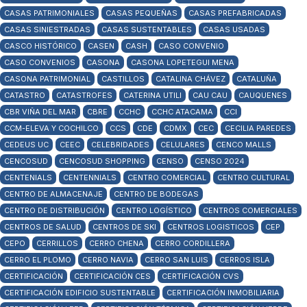
CASAS PATRIMONIALES
CASAS PEQUEÑAS
CASAS PREFABRICADAS
CASAS SINIESTRADAS
CASAS SUSTENTABLES
CASAS USADAS
CASCO HISTÓRICO
CASEN
CASH
CASO CONVENIO
CASO CONVENIOS
CASONA
CASONA LOPETEGUI MENA
CASONA PATRIMONIAL
CASTILLOS
CATALINA CHÁVEZ
CATALUÑA
CATASTRO
CATASTROFES
CATERINA UTILI
CAU CAU
CAUQUENES
CBR VIÑA DEL MAR
CBRE
CCHC
CCHC ATACAMA
CCI
CCM-ELEVA Y COCHILCO
CCS
CDE
CDMX
CEC
CECILIA PAREDES
CEDEUS UC
CEEC
CELEBRIDADES
CELULARES
CENCO MALLS
CENCOSUD
CENCOSUD SHOPPING
CENSO
CENSO 2024
CENTENIALS
CENTENNIALS
CENTRO COMERCIAL
CENTRO CULTURAL
CENTRO DE ALMACENAJE
CENTRO DE BODEGAS
CENTRO DE DISTRIBUCIÓN
CENTRO LOGÍSTICO
CENTROS COMERCIALES
CENTROS DE SALUD
CENTROS DE SKI
CENTROS LOGISTICOS
CEP
CEPO
CERRILLOS
CERRO CHENA
CERRO CORDILLERA
CERRO EL PLOMO
CERRO NAVIA
CERRO SAN LUIS
CERROS ISLA
CERTIFICACIÓN
CERTIFICACIÓN CES
CERTIFICACIÓN CVS
CERTIFICACIÓN EDIFICIO SUSTENTABLE
CERTIFICACIÓN INMOBILIARIA