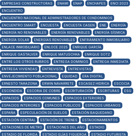
EMPRESAS CONSTRUCTORAS
ENAMI
ENAP
ENCHAPES
ENCI 2023
ENCUENTRO
ENCUENTRO NACIONAL DE ADMINISTRADORES DE CONDOMINIOS
ENCUENTRO SMART
ENCUESTA
ENCUESTA CASEN
ENE
ENERGÍA
ENERGÍA NO RENOVABLES
ENERGÍA RENOVABLES
ENERGÍA SÍSMICA
ENERGÍA SOLAR
ENERGÍAS RENOVABLES
ENFRIAMIENTO INMOBILIARIO
ENLACE INMOBILIARIO
ENLOCE 2025
ENRIQUE GARCÍA
ENRIQUE GASTALVER
ENRIQUE MATUSCHKA
ENRIQUE SOTZ
ENTRE LOS OTROS RUBROS
ENTREGA DOMINIOS
ENTREGA INMEDIATA
ENTREGA VIVIENDAS
ENTREVISTA
ENTREVISTAS
ENVEJECIMIENTO POBLACIONAL
EQUIDAD
ERA DIGITAL
ERNESTO TARAZONA
ERWIN NAVARRETE
ESCASEZ HIDRICA
ESCOCIA
ESCONDIDA
ESCORIA DE COBRE
ESCRITURACIÓN
ESCRITURAS
ESG
ESPACIOS
ESPACIOS COMUNES
ESPACIOS EXTERIORES
ESPACIOS INTERIORES
ESPACIOS PÚBLICOS
ESPACIOS URBANOS
ESPAÑA
ESPECULACIÓN DE SUELOS
ESTACIÓN BAQUEDANO
ESTACIÓN CENTRAL
ESTACIÓN DE TRENES
ESTACIONAMIENTOS
ESTACIONES DE METRO
ESTACIONES DEL AÑO
ESTADIO
ESTADIO DE FLORIDA
ESTADIO ELÍAS FIGUEROA
ESTADIO FUTURISTA