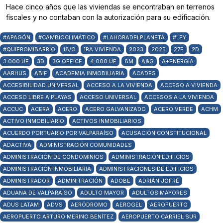
Hace cinco años que las viviendas se encontraban en terrenos
fiscales y no contaban con la autorización para su edificación.
#APAGÓN
#CAMBIOCLIMÁTICO
#LAHORADELPLANETA
#LEY
#QUIEROMIBARRIO
18/O
1RA VIVIENDA
2023
2025
27F
2D
3.000 UF
3D
3G OFFICE
4.000 UF
8M
A&G
A+ENERGÍA
AARHUS
ABIF
ACADEMIA INMOBILIARIA
ACADES
ACCESIBILIDAD UNIVERSAL
ACCESO A LA VIVIENDA
ACCESO A VIVIENDA
ACCESO LIBRE A PLAYAS
ACCESO UNIVERSAL
ACCESOS A LA VIVIENDA
ACCUC
ACERA
ACERO
ACERO GALVANIZADO
ACERO VERDE
ACHM
ACTIVO INMOBILIARIO
ACTIVOS INMOBILIARIOS
ACUERDO PORTUARIO POR VALPARAÍSO
ACUSACIÓN CONSTITUCIONAL
ADACTIVA
ADMINISTRACIÓN COMUNIDADES
ADMINISTRACIÓN DE CONDOMINIOS
ADMINISTRACIÓN EDIFICIOS
ADMINISTRACIÓN INMOBILIARIA
ADMINISTRACIONES DE EDIFICIOS
ADMINISTRADOR
ADMINITRACIÓN
ADOBE
ADRIÁN JOFRÉ
ADUANA DE VALPARAÍSO
ADULTO MAYOR
ADULTOS MAYORES
ADUS LATAM
ADVS
AERÓDROMO
AEROGEL
AEROPUERTO
AEROPUERTO ARTURO MERINO BENÍTEZ
AEROPUERTO CARRIEL SUR