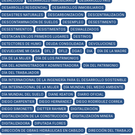
DESALOJOS
DESARROLLO INMOBILIARIO
DESARROLLO PAÍS
DESARROLLO RESIDENCIAL
DESARROLLOS INMOBILIARIOS
DESASTRES NATURALES
DESCARBONIZACIÓN
DESCENTRALIZACIÓN
DESCONTAMINACIÓN DE SUELOS
DESEMPLEO
DESESTIMIENTO
DESESTIMIENTOS
DESISTIMIENTOS
DESMALEZADOS
DESTACAN EN LOS PRIMEROS LUGARES
DESTINOS
DETECTORES DE HUMO
DEUDA CONSOLIDADA
DEVOLUCIONES
DEVUELVEME MI CASA
DFL 2
DFL2
DGAC
DIA
DÍA DE LA MADRE
DÍA DE LA MUJER
DÍA DE LOS PATRIMONIOS
DÍA DEL ADMINISTRADOR Y ADMINISTRADORA
DÍA DEL PATRIMONIO
DÍA DEL TRABAJADOR
DÍA INTERNACIONAL DE LA INGENIERÍA PARA EL DESARROLLO SOSTENIBLE
DÍA INTERNACIONAL DE LA MUJER
DÍA MUNDIAL DEL MEDIO AMBIENTE
DÍA MUNDIAL DEL SUELO
DIANE KEATON
DIARIO OFICIAL
DIEGO CARPENTIER
DIEGO HERNÁNDEZ
DIEGO RODRÍGUEZ CORREA
DIEGO SIMONETTI
DIETTER RAHMER
DIGITALIZACIÓN
DIGITALIZACIÓN DE LA CONSTRUCCIÓN
DIGITALIZACIÓN MINERA
DIGITALIZADORA
DIPUTADA FLORES
DIRECCIÓN DE OBRAS HIDRÁULICAS EN CABILDO
DIRECCIÓN DEL TRABAJO