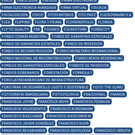
FINCO
FINCO 2026
FINTECH
FIRMA ELECTRÓNICA
FIRMA ELECTRÓNICA AVANZADA
FIRMA VIRTUAL
FISCALÍA
FISCALIZACIÓN
FISCO
FITCH RATINGS
FITO PAEZ
FLEISCHMANN S.A
FLEX
FLIPPING
FLORA Y FAUNA
FLORIANÓPOLIS
FLORIDA
FLY TO QUALITY
FMI
FOGAES
FOLKESTONE
FONDECYT
FONDO COMÚN MUNICIPAL
FONDO DE GARANTÍAS ESPECIALES
FONDO DE GARANTÍAS ESTATALES
FONDO DE INVERSIÓN
FONDO DE RECONSTRUCCIÓN
FONDO MONETARIO INTERNACIONAL
FONDO NACIONAL DE RECONSTRUCCIÓN
FONDO RENTA RESIDENCIAL
FONDOS DE GARANTÍAS ESPECIALES
FONDOS DE INVERSIÓN
FONDOS SOBERANOS
FORESTACIÓN
FÓRMULA 1
FORO LATINOAMERICANO DE INFRAESTRUCTURA
FORO PARA UN DESARROLLO JUSTO Y SOSTENIBLE
FOTO: THE CLINIC
FOTOGRAFÍA INMOBILIARIA
FOTOVOLTAICA
FRACCIONAL
FRANCIA
FRANCISCA JOFRÉ
FRANCISCA MOYA
FRANCISCA PEDRASA
FRANCISCA VALDEBENITO
FRANCISCO ACKERMANN
FRANCISCO BASCUÑÁN
FRANCISCO BASCUÑÁN W
FRANCISCO JAVIER GONZÁLEZ
FRANCISCO KLEIN
FRANCISCO RECABARREN
FRANCISCO SEPÚLVEDA
FRANCISCO URRUTIA