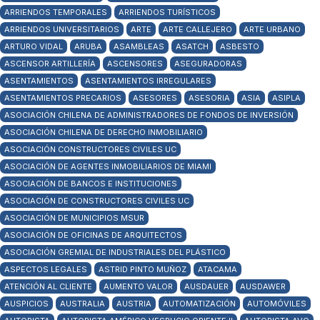
ARRIENDOS TEMPORALES
ARRIENDOS TURÍSTICOS
ARRIENDOS UNIVERSITARIOS
ARTE
ARTE CALLEJERO
ARTE URBANO
ARTURO VIDAL
ARUBA
ASAMBLEAS
ASATCH
ASBESTO
ASCENSOR ARTILLERÍA
ASCENSORES
ASEGURADORAS
ASENTAMIENTOS
ASENTAMIENTOS IRREGULARES
ASENTAMIENTOS PRECARIOS
ASESORES
ASESORIA
ASIA
ASIPLA
ASOCIACIÓN CHILENA DE ADMINISTRADORES DE FONDOS DE INVERSIÓN
ASOCIACIÓN CHILENA DE DERECHO INMOBILIARIO
ASOCIACIÓN CONSTRUCTORES CIVILES UC
ASOCIACIÓN DE AGENTES INMOBILIARIOS DE MIAMI
ASOCIACIÓN DE BANCOS E INSTITUCIONES
ASOCIACIÓN DE CONSTRUCTORES CIVILES UC
ASOCIACIÓN DE MUNICIPIOS MSUR
ASOCIACIÓN DE OFICINAS DE ARQUITECTOS
ASOCIACIÓN GREMIAL DE INDUSTRIALES DEL PLÁSTICO
ASPECTOS LEGALES
ASTRID PINTO MUÑOZ
ATACAMA
ATENCIÓN AL CLIENTE
AUMENTO VALOR
AUSDAUER
AUSDAWER
AUSPICIOS
AUSTRALIA
AUSTRIA
AUTOMATIZACIÓN
AUTOMÓVILES