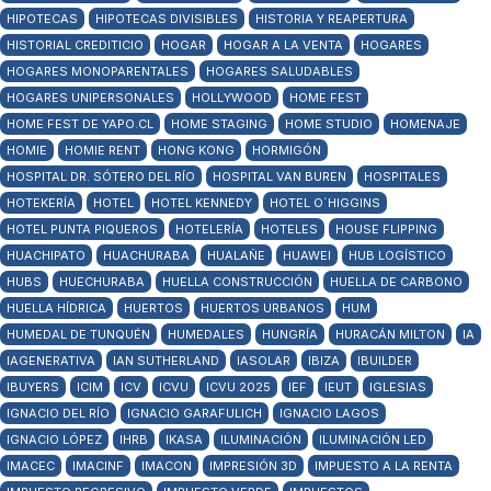
HIPOTECAS
HIPOTECAS DIVISIBLES
HISTORIA Y REAPERTURA
HISTORIAL CREDITICIO
HOGAR
HOGAR A LA VENTA
HOGARES
HOGARES MONOPARENTALES
HOGARES SALUDABLES
HOGARES UNIPERSONALES
HOLLYWOOD
HOME FEST
HOME FEST DE YAPO.CL
HOME STAGING
HOME STUDIO
HOMENAJE
HOMIE
HOMIE RENT
HONG KONG
HORMIGÓN
HOSPITAL DR. SÓTERO DEL RÍO
HOSPITAL VAN BUREN
HOSPITALES
HOTEKERÍA
HOTEL
HOTEL KENNEDY
HOTEL O´HIGGINS
HOTEL PUNTA PIQUEROS
HOTELERÍA
HOTELES
HOUSE FLIPPING
HUACHIPATO
HUACHURABA
HUALAÑE
HUAWEI
HUB LOGÍSTICO
HUBS
HUECHURABA
HUELLA CONSTRUCCIÓN
HUELLA DE CARBONO
HUELLA HÍDRICA
HUERTOS
HUERTOS URBANOS
HUM
HUMEDAL DE TUNQUÉN
HUMEDALES
HUNGRÍA
HURACÁN MILTON
IA
IAGENERATIVA
IAN SUTHERLAND
IASOLAR
IBIZA
IBUILDER
IBUYERS
ICIM
ICV
ICVU
ICVU 2025
IEF
IEUT
IGLESIAS
IGNACIO DEL RÍO
IGNACIO GARAFULICH
IGNACIO LAGOS
IGNACIO LÓPEZ
IHRB
IKASA
ILUMINACIÓN
ILUMINACIÓN LED
IMACEC
IMACINF
IMACON
IMPRESIÓN 3D
IMPUESTO A LA RENTA