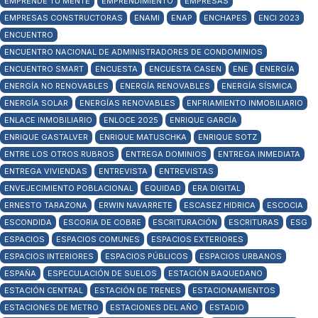
EMPRENDE TU MENTE
EMPRENDIMIENTO
EMPRESAS
EMPRESAS CONSTRUCTORAS
ENAMI
ENAP
ENCHAPES
ENCI 2023
ENCUENTRO
ENCUENTRO NACIONAL DE ADMINISTRADORES DE CONDOMINIOS
ENCUENTRO SMART
ENCUESTA
ENCUESTA CASEN
ENE
ENERGÍA
ENERGÍA NO RENOVABLES
ENERGÍA RENOVABLES
ENERGÍA SÍSMICA
ENERGÍA SOLAR
ENERGÍAS RENOVABLES
ENFRIAMIENTO INMOBILIARIO
ENLACE INMOBILIARIO
ENLOCE 2025
ENRIQUE GARCÍA
ENRIQUE GASTALVER
ENRIQUE MATUSCHKA
ENRIQUE SOTZ
ENTRE LOS OTROS RUBROS
ENTREGA DOMINIOS
ENTREGA INMEDIATA
ENTREGA VIVIENDAS
ENTREVISTA
ENTREVISTAS
ENVEJECIMIENTO POBLACIONAL
EQUIDAD
ERA DIGITAL
ERNESTO TARAZONA
ERWIN NAVARRETE
ESCASEZ HIDRICA
ESCOCIA
ESCONDIDA
ESCORIA DE COBRE
ESCRITURACIÓN
ESCRITURAS
ESG
ESPACIOS
ESPACIOS COMUNES
ESPACIOS EXTERIORES
ESPACIOS INTERIORES
ESPACIOS PÚBLICOS
ESPACIOS URBANOS
ESPAÑA
ESPECULACIÓN DE SUELOS
ESTACIÓN BAQUEDANO
ESTACIÓN CENTRAL
ESTACIÓN DE TRENES
ESTACIONAMIENTOS
ESTACIONES DE METRO
ESTACIONES DEL AÑO
ESTADIO