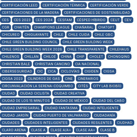
CERTIFICACIÓN LEED
CERTIFICACIÓN TÉRMICA
CERTIFICACIÓN VERDE
CERTIFICACIONES DE LA MADERA
CERTIFICACIONES DE SOSTENIBILIDAD
CES
CES 2023
CES 2024
CESFAM
CÉSPED HÍBRIDO
CEUT
CEV
CGR
CHAITÉN
CHAMPIONS LEAGUE
CHAÑARAL
CHATGPT
CHICUREO
CHIGUAYANTE
CHILE
CHILE CUIDA
CHILE GBC
CHILE GREEN BUILDING COUNCIL
CHILE GREEN BUILDING WEEK
CHILE GREEN BUILDING WEEK 2026
CHILE TRANSPARENTE
CHILEHAUS
CHILENOS
CHILLÁN
CHILOÉ
CHINA
CHIP
CHOLET
CHONGQING
CHRISTIAN BALE
CHRISTIAN CANCINO
CIA NACIONAL
CIBERSEGURIDAD
CIC
CICA
CICLOVÍAS
CIGIDEN
CIGSA
CIGSA 2023
CILINDROS DE GAS
CINE
CINERARIOS
CIRCUNVALACIÓN LA SERENA-COQUIMBO
CITÉS
CITY LAB BIOBÍO
CIUDAD
CIUDAD CICLISTA
CIUDAD CREATIVA
CIUDAD DE LOS 15 MINUTOS
CIUDAD DE MÉXICO
CIUDAD DEL CABO
CIUDAD EMPRESARIAL
CIUDAD FANTASMA
CIUDAD INTELIGENTE
CIUDAD JARDÍN
CIUDAD PUERTO DE VALPARAÍSO
CIUDADANÍA
CIUDADES
CIUDADES INTELIGENTES
CIUDADES RESILENTES
CIUDHAD
CLARO ARENA
CLASE A
CLASE A/A+
CLASE AA+
CLASE B