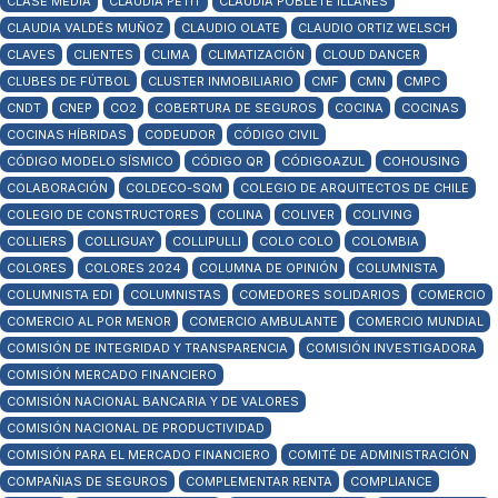
CLASE MEDIA
CLAUDIA PETIT
CLAUDIA POBLETE ILLANES
CLAUDIA VALDÉS MUÑOZ
CLAUDIO OLATE
CLAUDIO ORTIZ WELSCH
CLAVES
CLIENTES
CLIMA
CLIMATIZACIÓN
CLOUD DANCER
CLUBES DE FÚTBOL
CLUSTER INMOBILIARIO
CMF
CMN
CMPC
CNDT
CNEP
CO2
COBERTURA DE SEGUROS
COCINA
COCINAS
COCINAS HÍBRIDAS
CODEUDOR
CÓDIGO CIVIL
CÓDIGO MODELO SÍSMICO
CÓDIGO QR
CÓDIGOAZUL
COHOUSING
COLABORACIÓN
COLDECO-SQM
COLEGIO DE ARQUITECTOS DE CHILE
COLEGIO DE CONSTRUCTORES
COLINA
COLIVER
COLIVING
COLLIERS
COLLIGUAY
COLLIPULLI
COLO COLO
COLOMBIA
COLORES
COLORES 2024
COLUMNA DE OPINIÓN
COLUMNISTA
COLUMNISTA EDI
COLUMNISTAS
COMEDORES SOLIDARIOS
COMERCIO
COMERCIO AL POR MENOR
COMERCIO AMBULANTE
COMERCIO MUNDIAL
COMISIÓN DE INTEGRIDAD Y TRANSPARENCIA
COMISIÓN INVESTIGADORA
COMISIÓN MERCADO FINANCIERO
COMISIÓN NACIONAL BANCARIA Y DE VALORES
COMISIÓN NACIONAL DE PRODUCTIVIDAD
COMISIÓN PARA EL MERCADO FINANCIERO
COMITÉ DE ADMINISTRACIÓN
COMPAÑIAS DE SEGUROS
COMPLEMENTAR RENTA
COMPLIANCE