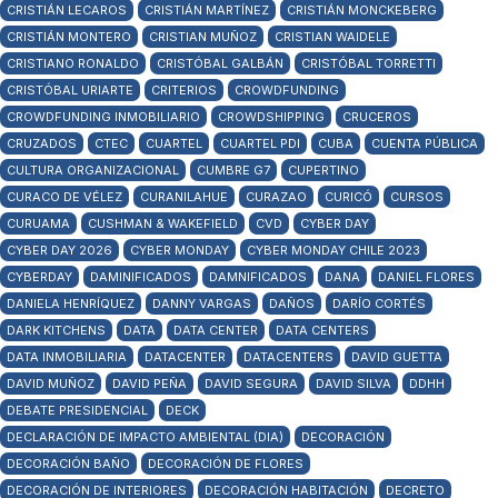
CRISTIÁN LECAROS
CRISTIÁN MARTÍNEZ
CRISTIÁN MONCKEBERG
CRISTIÁN MONTERO
CRISTIAN MUÑOZ
CRISTIAN WAIDELE
CRISTIANO RONALDO
CRISTÓBAL GALBÁN
CRISTÓBAL TORRETTI
CRISTÓBAL URIARTE
CRITERIOS
CROWDFUNDING
CROWDFUNDING INMOBILIARIO
CROWDSHIPPING
CRUCEROS
CRUZADOS
CTEC
CUARTEL
CUARTEL PDI
CUBA
CUENTA PÚBLICA
CULTURA ORGANIZACIONAL
CUMBRE G7
CUPERTINO
CURACO DE VÉLEZ
CURANILAHUE
CURAZAO
CURICÓ
CURSOS
CURUAMA
CUSHMAN & WAKEFIELD
CVD
CYBER DAY
CYBER DAY 2026
CYBER MONDAY
CYBER MONDAY CHILE 2023
CYBERDAY
DAMINIFICADOS
DAMNIFICADOS
DANA
DANIEL FLORES
DANIELA HENRÍQUEZ
DANNY VARGAS
DAÑOS
DARÍO CORTÉS
DARK KITCHENS
DATA
DATA CENTER
DATA CENTERS
DATA INMOBILIARIA
DATACENTER
DATACENTERS
DAVID GUETTA
DAVID MUÑOZ
DAVID PEÑA
DAVID SEGURA
DAVID SILVA
DDHH
DEBATE PRESIDENCIAL
DECK
DECLARACIÓN DE IMPACTO AMBIENTAL (DIA)
DECORACIÓN
DECORACIÓN BAÑO
DECORACIÓN DE FLORES
DECORACIÓN DE INTERIORES
DECORACIÓN HABITACIÓN
DECRETO