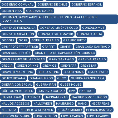
GOBIERNO COMUNAL
GOBIERNO DE CHILE
GOBIERNO ESPAÑOL
GOLDEN VISA
GOLDMAN SACHS
GOLDMAN SACHS AJUSTA SUS PROYECCIONES PARA EL SECTOR
INMOBILIARIO
GONZALO FUENZALIDA
GONZALO JIMÉNEZ COCQ
GONZALO MUT
GONZALO SILVA LEÓN
GONZALO SOTOMAYOR
GONZALO URETA
GOOGLE
GORE
GORE VALPARAÍSO
GPS PROPERTY
GPS PROPERTY PARTNER
GRAFFITI
GRAFITI
GRAN CASA SANTIAGO
GRAN CONCEPCIÓN
GRAN FERIA DE CAPACITACIÓN SODIMAC
GRAN PREMIO DE LAS VEGAS
GRAN SANTIAGO
GRAN VALPARAÍSO
GRECIA
GREEN DRINKS
GREMIOS
GREYSTAR
GREYSTAR
GROWTH MARKETING
GRUPO ALTING
GRUPO NUMA
GRUPO PATIO
GRUPO URBANA
GUANAQUEROS
GUCCI
GUERRA ARANCELARIA
GUERRA COMERCIAL
GUERRA IRÁN
GUEST HOUSE
GÜETOS VERTICALES
GUSTAVO COLLAO
H2V
HABITAGE
HABITALIDAD
HACIENDA
HACINAMIENTO
HACKER INMOBILIARIOS
HALL DE ACCESOS
HALLOWEEN
HAMBURGO
HANOI
HECTÁREAS
HERENCIA
HERIBERTO SEPÚLVED
HERNÁN MADRID
HERNÁN RAMÍREZ
HIDRÓGENO VERDE
HIDROGESTIÓN
HIPOTECARIAS
HIPOTECARIOS