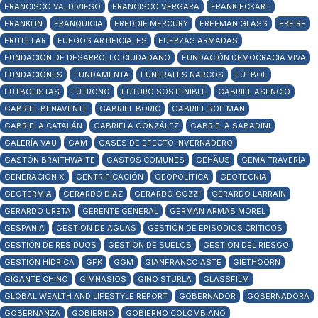
FRANCISCO VALDIVIESO
FRANCISCO VERGARA
FRANK ECKART
FRANKLIN
FRANQUICIA
FREDDIE MERCURY
FREEMAN GLASS
FREIRE
FRUTILLAR
FUEGOS ARTIFICIALES
FUERZAS ARMADAS
FUNDACIÓN DE DESARROLLO CIUDADANO
FUNDACIÓN DEMOCRACIA VIVA
FUNDACIONES
FUNDAMENTA
FUNERALES NARCOS
FÚTBOL
FUTBOLISTAS
FUTRONO
FUTURO SOSTENIBLE
GABRIEL ASENCIO
GABRIEL BENAVENTE
GABRIEL BORIC
GABRIEL ROITMAN
GABRIELA CATALÁN
GABRIELA GONZÁLEZ
GABRIELA SABADINI
GALERÍA VAU
GAM
GASES DE EFECTO INVERNADERO
GASTÓN BRAITHWAITE
GASTOS COMUNES
GEHÄUS
GEMA TRAVERÍA
GENERACIÓN X
GENTRIFICACIÓN
GEOPOLÍTICA
GEOTECNIA
GEOTERMIA
GERARDO DÍAZ
GERARDO GOZZI
GERARDO LARRAÍN
GERARDO URETA
GERENTE GENERAL
GERMÁN ARMAS MOREL
GESPANIA
GESTIÓN DE AGUAS
GESTIÓN DE EPISODIOS CRÍTICOS
GESTIÓN DE RESIDUOS
GESTIÓN DE SUELOS
GESTIÓN DEL RIESGO
GESTIÓN HÍDRICA
GFK
GGM
GIANFRANCO ASTE
GIETHOORN
GIGANTE CHINO
GIMNASIOS
GINO STURLA
GLASSFILM
GLOBAL WEALTH AND LIFESTYLE REPORT
GOBERNADOR
GOBERNADORA
GOBERNANZA
GOBIERNO
GOBIERNO COLOMBIANO