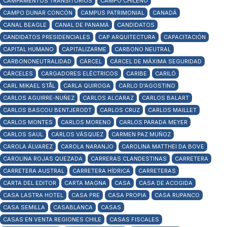
CAMPAMENTOS TRANSITORIOS
CAMPO CHILENO
CAMPO DUNAR CONCÓN
CAMPUS PATRIMONIAL
CANADÁ
CANAL BEAGLE
CANAL DE PANAMÁ
CANDIDATOS
CANDIDATOS PRESIDENCIALES
CAP ARQUITECTURA
CAPACITACIÓN
CAPITAL HUMANO
CAPITALIZARME
CARBONO NEUTRAL
CARBONONEUTRALIDAD
CÁRCEL
CÁRCEL DE MÁXIMA SEGURIDAD
CÁRCELES
CARGADORES ELÉCTRICOS
CARIBE
CARILÓ
CARL MIKAEL STÅL
CARLA QUIROGA
CARLO D'AGOSTINO
CARLOS AGUIRRE-NUÑEZ
CARLOS ALCARAZ
CARLOS BALART
CARLOS BASCOU BENTJERODT
CARLOS CRUZ
CARLOS MAILLET
CARLOS MONTES
CARLOS MORENO
CARLOS PARADA MEYER
CARLOS SAUL
CARLOS VÁSQUEZ
CARMEN PAZ MUÑOZ
CAROLA ÁLVAREZ
CAROLA NARANJO
CAROLINA MATTHEI DA BOVE
CAROLINA ROJAS QUEZADA
CARRERAS CLANDESTINAS
CARRETERA
CARRETERA AUSTRAL
CARRETERA HÍDRICA
CARRETERAS
CARTA DEL EDITOR
CARTA MAGNA
CASA
CASA DE ACOGIDA
CASA LASTRA HOTEL
CASA PRE
CASA PROPIA
CASA RUPANCO
CASA SEMILLA
CASABLANCA
CASAS
CASAS EN VENTA REGIONES CHILE
CASAS FISCALES