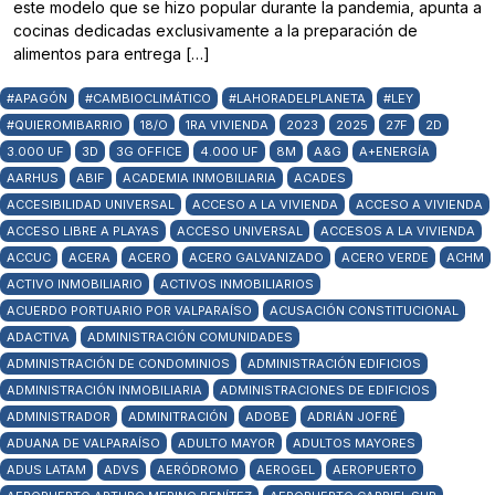
este modelo que se hizo popular durante la pandemia, apunta a
cocinas dedicadas exclusivamente a la preparación de
alimentos para entrega […]
#APAGÓN
#CAMBIOCLIMÁTICO
#LAHORADELPLANETA
#LEY
#QUIEROMIBARRIO
18/O
1RA VIVIENDA
2023
2025
27F
2D
3.000 UF
3D
3G OFFICE
4.000 UF
8M
A&G
A+ENERGÍA
AARHUS
ABIF
ACADEMIA INMOBILIARIA
ACADES
ACCESIBILIDAD UNIVERSAL
ACCESO A LA VIVIENDA
ACCESO A VIVIENDA
ACCESO LIBRE A PLAYAS
ACCESO UNIVERSAL
ACCESOS A LA VIVIENDA
ACCUC
ACERA
ACERO
ACERO GALVANIZADO
ACERO VERDE
ACHM
ACTIVO INMOBILIARIO
ACTIVOS INMOBILIARIOS
ACUERDO PORTUARIO POR VALPARAÍSO
ACUSACIÓN CONSTITUCIONAL
ADACTIVA
ADMINISTRACIÓN COMUNIDADES
ADMINISTRACIÓN DE CONDOMINIOS
ADMINISTRACIÓN EDIFICIOS
ADMINISTRACIÓN INMOBILIARIA
ADMINISTRACIONES DE EDIFICIOS
ADMINISTRADOR
ADMINITRACIÓN
ADOBE
ADRIÁN JOFRÉ
ADUANA DE VALPARAÍSO
ADULTO MAYOR
ADULTOS MAYORES
ADUS LATAM
ADVS
AERÓDROMO
AEROGEL
AEROPUERTO