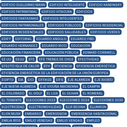
EDIFICIO GUILLERMO MANN
EDIFICIO INTELIGENTE
EDIFICIO KANDINSKY
EDIFICIO PATRIMONIAL
EDIFICIO VITACURA
EDIFICIOS
EDIFICIOS FANTASMAS
EDIFICIOS INTELIGENTES
EDIFICIOS PATRIMONIALES
EDIFICIOS PÚBLICOS
EDIFICIOS RESIDENCIAL
EDIFICIOS RESIDENCIALES
EDIFICIOS SALUDABLES
EDIFICIOS VERDES
EDIFY
EDITORIAL
EDUARDO ANGULO
EDUARDO FREI
EDUARDO HERNANDEZ
EDUARDO RICCI
EDUCACIÓN
EDUCACIÓN FINANCIERA
EDUCACIÓN PÚBLICA
EDWARD CORNWELL
EE.UU
EEUU
EFE
EFE TRENES DE CHILE
EFECTIVIDAD
EFECTO ISLA DE CALOR
EFH
EFICIENCIA
EFICIENCIA ENERGÉTICA
EFICIENCIA ENERGÉTICA DE LA EDIFICACIÓN DE LA UNIÓN EUROPEA
EGIPTO
EIA
EICI
EIFFAGE
EIFS
EJE ALAMEDA
EJE BIOBÍO
EJE NUEVA ALAMEDA
EJE VICUÑA MACKENNA
EL CAMPÍN
EL COLORADO
EL GOLF
EL LOA
EL OLIVAR
EL ROMERAL
EL TENIENTE
ELECCIONES 2023
ELECCIONES 2024
ELECCIONES 2025
ELECTRICIDAD
ELECTROMOVILIDAD
ELIS REGINA
ELLINIKON
ELON MUSK
EMBARGO
EMERGENCIA
EMERGENCIA HABITACIONAL
EMILIA RÍOS
EMILIO VENEGAS
EMILIO VENGAS
EMPLEO