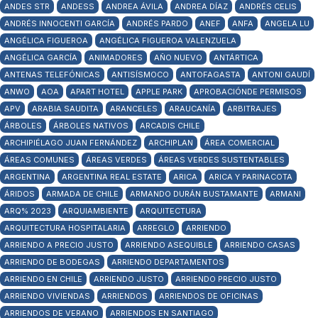
ANDES STR
ANDESS
ANDREA ÁVILA
ANDREA DÍAZ
ANDRÉS CELIS
ANDRÉS INNOCENTI GARCÍA
ANDRÉS PARDO
ANEF
ANFA
ANGELA LU
ANGÉLICA FIGUEROA
ANGÉLICA FIGUEROA VALENZUELA
ANGÉLICA GARCÍA
ANIMADORES
AÑO NUEVO
ANTÁRTICA
ANTENAS TELEFÓNICAS
ANTISÍSMOCO
ANTOFAGASTA
ANTONI GAUDÍ
ANWO
AOA
APART HOTEL
APPLE PARK
APROBACIÓNDE PERMISOS
APV
ARABIA SAUDITA
ARANCELES
ARAUCANÍA
ARBITRAJES
ÁRBOLES
ÁRBOLES NATIVOS
ARCADIS CHILE
ARCHIPIÉLAGO JUAN FERNÁNDEZ
ARCHIPLAN
ÁREA COMERCIAL
ÁREAS COMUNES
ÁREAS VERDES
ÁREAS VERDES SUSTENTABLES
ARGENTINA
ARGENTINA REAL ESTATE
ARICA
ARICA Y PARINACOTA
ÁRIDOS
ARMADA DE CHILE
ARMANDO DURÁN BUSTAMANTE
ARMANI
ARQ% 2023
ARQUIAMBIENTE
ARQUITECTURA
ARQUITECTURA HOSPITALARIA
ARREGLO
ARRIENDO
ARRIENDO A PRECIO JUSTO
ARRIENDO ASEQUIBLE
ARRIENDO CASAS
ARRIENDO DE BODEGAS
ARRIENDO DEPARTAMENTOS
ARRIENDO EN CHILE
ARRIENDO JUSTO
ARRIENDO PRECIO JUSTO
ARRIENDO VIVIENDAS
ARRIENDOS
ARRIENDOS DE OFICINAS
ARRIENDOS DE VERANO
ARRIENDOS EN SANTIAGO