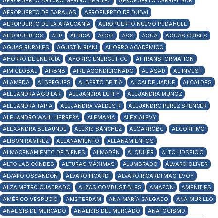
AEROPUERTO ARTURO MERINO BENÍTEZ
AEROPUERTO CARRIEL SUR
AEROPUERTO DE BARAJAS
AEROPUERTO DE DUBAI
AEROPUERTO DE LA ARAUCANÍA
AEROPUERTO NUEVO PUDAHUEL
AEROPUERTOS
AFP
ÁFRICA
AGOP
AGS
AGUA
AGUAS GRISES
AGUAS RURALES
AGUSTÍN RIANI
AHORRO ACADÉMICO
AHORRO DE ENERGÍA
AHORRO ENERGÉTICO
AI TRANSFORMATION
AIM GLOBAL
AIRBNB
AIRE ACONDICIONADO
AL ASAD
AL-INVEST
ALAMEDA
ALBERGUES
ALBERTO BEITIA
ALCALDE JADUE
ALCALDES
ALEJANDRA AGUILAR
ALEJANDRA LUTFY
ALEJANDRA MUÑOZ
ALEJANDRA TAPIA
ALEJANDRA VALDÉS R
ALEJANDRO PEREZ SPENCER
ALEJANDRO WAHL HERRERA
ALEMANIA
ALEX ALEVY
ALEXANDRA BELAÚNDE
ALEXIS SÁNCHEZ
ALGARROBO
ALGORITMO
ALISON RAMÍREZ
ALLANAMIENTO
ALLANAMIENTOS
ALMACENAMIENTO DE BIENES
ALMADÉN
ALQUILER
ALTO HOSPICIO
ALTO LAS CONDES
ALTURAS MÁXIMAS
ALUMBRADO
ÁLVARO OLIVER
ÁLVARO OSSANDÓN
ÁLVARO RICARDI
ALVARO RICARDI MAC-EVOY
ALZA METRO CUADRADO
ALZAS COMBUSTIBLES
AMAZON
AMENITIES
AMÉRICO VESPUCIO
AMSTERDAM
ANA MARÍA SALGADO
ANA MURILLO
ANALISIS DE MERCADO
ANÁLISIS DEL MERCADO
ANATOCISMO