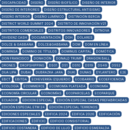
DISCAPACIDAD
DISEÑO
DISEÑO BIOFÍLICO
DISEÑO DE INTERIOR
DISEÑO DE INTERIORES
DISEÑO ESTRUCTURAL ANTISISMO
DISEÑO INTERIOR
DISEÑO LUMÍNICO
DISTINCIÓN BERCIA
DISTRICT WORLD SUMMIT 2024
DISTRITO DE INNOVACIÓN V21
DISTRITOS COMERCIALES
DISTRITOS INNOVADORES
DITNOVA
DIVIDENZ CASH
DOCUMENTACIÓN
DOH
DÓLARES
DOLCE & GABBANA
DOLCE&GABBANA
DOM
DOM EN LÍNEA
DOMINGA
DOMINIO DE TÍTULOS
DOMINUS CAPITAL
DOMÓTICA
DON FRANCISCO
DONACIÓN
DONALD TRUMP
DRAGON BALL
DRONES
DROPSHIPPING
DS01
DS1
DS10
DS19
DS49
DS52
DUA LIPA
DUBAI
DUBRAZKA JARA
DUKI
DUNAS
DYLANTERO
E2E
EBCT
EBITDA
ECHEVERRÍA IZQUIERDO
ECOBARRIO
ECOEFICIENCIA
ECOLOGÍA
ECOMMERCE
ECOMOMÍA PLATEADA
ECONOMÍA
ECONOMÍA CIRCULAR
ECONOMÍAS
ECOPARCELAS
ECOPARQUE
ECUADOR
EDICION ESPECIAL
EDICIÓN ESPECIAL CASAS PREFABRICADAS
EDICIÓN ESPECIAL ETM 24
EDICIÓN ESPECIAL TERRENOS
EDICIONES ESPECIALES
EDIFICA 2024
EDIFICA 2026
EDIFICACIÓN
EDIFICACIONES
EDIFICIO
EDIFICIO CONSISTORIAL
EDIFICIO COSTANERA
EDIFICIO DE LUJO
EDIFICIO ESMERALDA