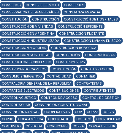
CONSEJOS
CONSERJE REMOTO
CONSERJES
CONSERVADOR DE BIENES RAÍCES
CONSTANZA MORAGA
CONSTITUCIÓN
CONSTRUCCIÓN
CONSTRUCCIÓN DE HOSPITALES
CONSTRUCCIÓN DE VIVIENDAS
CONSTRUCCIÓN EFICIENTE
CONSTRUCCIÓN EN ARGENTINA
CONSTRUCCIÓN FLOTANTE
CONSTRUCCIÓN INDUSTRIALIZADA
CONSTRUCCIÓN LIVIANA EN SECO
CONSTRUCCIÓN MODULAR
CONSTRUCCIÓN ROBÓTICA
CONSTRUCCIÓN SOSTENIBLE
CONSTRUCIÓN
CONSTRUCTORAS
CONSTRUCTORES CIVILES UC
CONSTRUYE2025
CONSTRUYENDO CAMBIOS
CONSTUCCIÓN
CONSTUYEACCIÓN
CONSUMO ENERGÉTICO
CONTABILIDAD
CONTAINER
CONTRALORÍA GENERAL DE LA REPÚBLICA
CONTRATISTAS
CONTRATOS ELÉCTRICOS
CONTRIBUCIONES
CONTRIBUYENTES
CONTROL ACÚSTICO
CONTROL DE ACCESO
CONTROL DE GESTIÓN
CONTROL SOLAR
CONVENCIÓN CONSTITUCIONAL
CONVENCIÓN RAMSAR
COOPERATIVAS
COP
COP27
COP28
COP30
COPA AMÉRICA
COPENHAGUE
COPIAPÓ
COPROPIEDAD
COQUIMBO
CÓRDOBA
CORDYCEPS
COREA
COREA DEL SUR