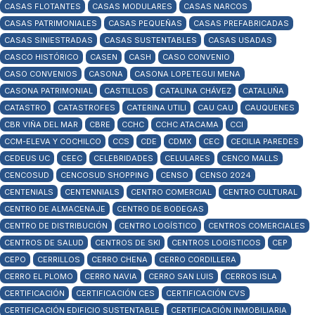
CASAS FLOTANTES
CASAS MODULARES
CASAS NARCOS
CASAS PATRIMONIALES
CASAS PEQUEÑAS
CASAS PREFABRICADAS
CASAS SINIESTRADAS
CASAS SUSTENTABLES
CASAS USADAS
CASCO HISTÓRICO
CASEN
CASH
CASO CONVENIO
CASO CONVENIOS
CASONA
CASONA LOPETEGUI MENA
CASONA PATRIMONIAL
CASTILLOS
CATALINA CHÁVEZ
CATALUÑA
CATASTRO
CATASTROFES
CATERINA UTILI
CAU CAU
CAUQUENES
CBR VIÑA DEL MAR
CBRE
CCHC
CCHC ATACAMA
CCI
CCM-ELEVA Y COCHILCO
CCS
CDE
CDMX
CEC
CECILIA PAREDES
CEDEUS UC
CEEC
CELEBRIDADES
CELULARES
CENCO MALLS
CENCOSUD
CENCOSUD SHOPPING
CENSO
CENSO 2024
CENTENIALS
CENTENNIALS
CENTRO COMERCIAL
CENTRO CULTURAL
CENTRO DE ALMACENAJE
CENTRO DE BODEGAS
CENTRO DE DISTRIBUCIÓN
CENTRO LOGÍSTICO
CENTROS COMERCIALES
CENTROS DE SALUD
CENTROS DE SKI
CENTROS LOGISTICOS
CEP
CEPO
CERRILLOS
CERRO CHENA
CERRO CORDILLERA
CERRO EL PLOMO
CERRO NAVIA
CERRO SAN LUIS
CERROS ISLA
CERTIFICACIÓN
CERTIFICACIÓN CES
CERTIFICACIÓN CVS
CERTIFICACIÓN EDIFICIO SUSTENTABLE
CERTIFICACIÓN INMOBILIARIA