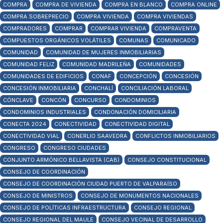
COMPRA
COMPRA DE VIVIENDA
COMPRA EN BLANCO
COMPRA ONLINE
COMPRA SOBREPRECIO
COMPRA VIVIENDA
COMPRA VIVIENDAS
COMPRADORES
COMPRAR
COMPRAR VIVIENDA
COMPRAVENTA
COMPUESTOS ORGÁNICOS VOLÁTILES
COMUNAS
COMUNICADO
COMUNIDAD
COMUNIDAD DE MUJERES INMOBILIARIAS
COMUNIDAD FELIZ
COMUNIDAD MADRILEÑA
COMUNIDADES
COMUNIDADES DE EDIFICIOS
CONAF
CONCEPCIÓN
CONCESIÓN
CONCESIÓN INMOBILIARIA
CONCHALÍ
CONCILIACIÓN LABORAL
CÓNCLAVE
CONCÓN
CONCURSO
CONDOMINIOS
CONDOMINIOS INDUSTRIALES
CONDONACIÓN DOMICILIARIA
CONECTA 2024
CONECTIVIDAD
CONECTIVIDAD DIGITAL
CONECTIVIDAD VIAL
CONERLIO SAAVEDRA
CONFLICTOS INMOBILIARIOS
CONGRESO
CONGRESO CIUDADES
CONJUNTO ARMÓNICO BELLAVISTA (CAB)
CONSEJO CONSTITUCIONAL
CONSEJO DE COORDINACIÓN
CONSEJO DE COORDINACIÓN CIUDAD PUERTO DE VALPARAÍSO
CONSEJO DE MINISTROS
CONSEJO DE MONUMENTOS NACIONALES
CONSEJO DE POLÍTICAS INFRAESTRUCTURA
CONSEJO REGIONAL
CONSEJO REGIONAL DEL MAULE
CONSEJO VECINAL DE DESARROLLO