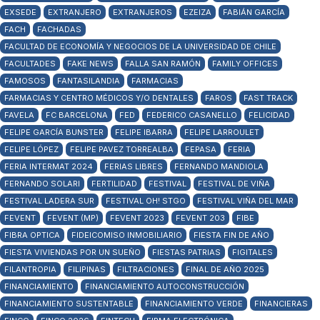
EXSEDE
EXTRANJERO
EXTRANJEROS
EZEIZA
FABIÁN GARCÍA
FACH
FACHADAS
FACULTAD DE ECONOMÍA Y NEGOCIOS DE LA UNIVERSIDAD DE CHILE
FACULTADES
FAKE NEWS
FALLA SAN RAMÓN
FAMILY OFFICES
FAMOSOS
FANTASILANDIA
FARMACIAS
FARMACIAS Y CENTRO MÉDICOS Y/O DENTALES
FAROS
FAST TRACK
FAVELA
FC BARCELONA
FED
FEDERICO CASANELLO
FELICIDAD
FELIPE GARCÍA BUNSTER
FELIPE IBARRA
FELIPE LARROULET
FELIPE LÓPEZ
FELIPE PAVEZ TORREALBA
FEPASA
FERIA
FERIA INTERMAT 2024
FERIAS LIBRES
FERNANDO MANDIOLA
FERNANDO SOLARI
FERTILIDAD
FESTIVAL
FESTIVAL DE VIÑA
FESTIVAL LADERA SUR
FESTIVAL OH! STGO
FESTIVAL VIÑA DEL MAR
FEVENT
FEVENT (MP)
FEVENT 2023
FEVENT 203
FIBE
FIBRA OPTICA
FIDEICOMISO INMOBILIARIO
FIESTA FIN DE AÑO
FIESTA VIVIENDAS POR UN SUEÑO
FIESTAS PATRIAS
FIGITALES
FILANTROPIA
FILIPINAS
FILTRACIONES
FINAL DE AÑO 2025
FINANCIAMIENTO
FINANCIAMIENTO AUTOCONSTRUCCIÓN
FINANCIAMIENTO SUSTENTABLE
FINANCIAMIENTO VERDE
FINANCIERAS