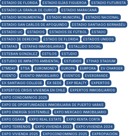
ESTADIO DE FLORIDA
ESTADIO ELÍAS FIGUEROA
ESTADIO FUTURISTA
ESTADIO LA GRANJA DE CURICÓ
ESTADIO MARACANÁ
ESTADIO MONUMENTAL
ESTADIO MUNICIPAL
ESTADIO NACIONAL
ESTADIO SAN CARLOS DE APOQUINDO
ESTADIO SANTIAGO BERNABÉU
ESTADIO UC
ESTADIOS
ESTADIOS DE FÚTBOL
ESTADO
ESTADO DE DERECHO
ESTADO DE FLORIDA
ESTADOS UNIDOS
ESTAFAS
ESTAFAS INMOBILIARIAS
ESTALLIDO SOCIAL
ESTEBAN GONZALEZ
ESTILOS
ESTUDIO
ESTUDIO DE IMPACTO AMBIENTAL
ESTUDIOS
ETIHAD STADIUM
ETMDAY
ETSA
EUROMONEY
EUROPA
EURPORA
EV CHARGER
EVENTO
EVENTO INMOBILIARIO
EVENTOS
EVERGRANDE
EX SANTIAGO COLLEGE
EX SEDE
EXP REALTY
EXPERTOS
EXPERTOS CRISIS VIVIENDA EN CHILE
EXPERTOS INMOBILIARIOS
EXPO CONDOMINIOS 2025
EXPO DE OPORTUNIDADES INMOBILIARIA DE PUERTO VARAS
EXPO ENERGÍA SOSTENIBLE
EXPO MERCADO INMOBILIARIO
EXPO OSAKA
EXPO REAL ESTATE
EXPO RENTA CORTA
EXPO TERRENOS
EXPO VIVIENDA 2023
EXPO VIVIENDA 2024
EXPO VIVIENDA 2025
EXPOCONDOMINIOS 2025
EXPROPIACIÓN