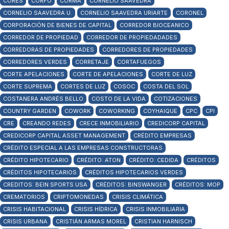
CORES
CORFO
CORMA
CORNELIO SAAVEDRA
CORNELIO SAAVEDRA U.
CORNELIO SAAVEDRA URIARTE
CORONEL
CORPORACIÓN DE BIENES DE CAPITAL
CORREDOR BIOCEANICO
CORREDOR DE PROPIEDAD
CORREDOR DE PROPIEDADADES
CORREDORAS DE PROPIEDADES
CORREDORES DE PROPIEDADES
CORREDORES VERDES
CORRETAJE
CORTAFUEGOS
CORTE APELACIONES
CORTE DE APELACIONES
CORTE DE LUZ
CORTE SUPREMA
CORTES DE LUZ
COSOC
COSTA DEL SOL
COSTANERA ANDRÉS BELLO
COSTO DE LA VIDA
COTIZACIONES
COUNTRY GARDEN
COWORK
COWORKING
COYHAIQUE
CPC
CPI
CRE
CREANDO REDES
CRECE INMOBILIARIO
CREDICORP CAPITAL
CREDICORP CAPITAL ASSET MANAGEMENT
CRÉDITO EMPRESAS
CRÉDITO ESPECIAL A LAS EMPRESAS CONSTRUCTORAS
CRÉDITO HIPOTECARIO
CRÉDITO: ATON
CRÉDITO: CEDIDA
CRÉDITOS
CRÉDITOS HIPOTECARIOS
CRÉDITOS HIPOTECARIOS VERDES
CREDITOS: BEIN SPORTS USA
CRÉDITOS: BINSWANGER
CRÉDITOS: MOP
CREMATORIOS
CRIPTOMONEDAS
CRISIS CLIMÁTICA
CRISIS HABITACIONAL
CRISIS HÍDRICA
CRISIS INMOBILIARIA
CRISIS URBANA
CRISTIÁN ARMAS MOREL
CRISTIAN HARNISCH