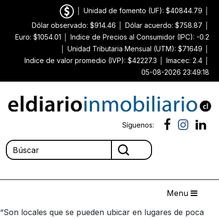
│
Unidad de fomento (UF): $40844.79
│
Dólar observado: $914.46
│
Dólar acuerdo: $758.87
│
Euro: $1054.01
│
Indice de Precios al Consumidor (IPC): -0.2
│
Unidad Tributaria Mensual (UTM): $71649
│
Indice de valor promedio (IVP): $42227.3
│
Imacec: 2.4
│
05-08-2026 23:49:18
Síguenos:
Menu
“Son locales que se pueden ubicar en lugares de poca