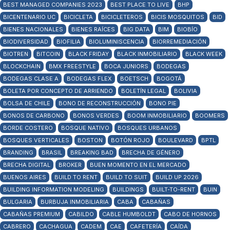
BEST MANAGED COMPANIES 2023
BEST PLACE TO LIVE
BHP
BICENTENARIO UC
BICICLETA
BICICLETEROS
BICIS MOSQUITOS
BID
BIENES NACIONALES
BIENES RAÍCES
BIG DATA
BIM
BIOBÍO
BIODIVERSIDAD
BIOFILIA
BIOLUMINISCENCIA
BIORREMEDIACIÓN
BIOTREN
BITCOIN
BLACK FRIDAY
BLACK INMOBILIARIO
BLACK WEEK
BLOCKCHAIN
BMX FREESTYLE
BOCA JUNIORS
BODEGAS
BODEGAS CLASE A
BODEGAS FLEX
BOETSCH
BOGOTÁ
BOLETA POR CONCEPTO DE ARRIENDO
BOLETÍN LEGAL
BOLIVIA
BOLSA DE CHILE
BONO DE RECONSTRUCCIÓN
BONO PIE
BONOS DE CARBONO
BONOS VERDES
BOOM INMOBILIARIO
BOOMERS
BORDE COSTERO
BOSQUE NATIVO
BOSQUES URBANOS
BOSQUES VERTICALES
BOSTON
BOTÓN ROJO
BOULEVARD
BPTL
BRANDING
BRASIL
BREAKING BAD
BRECHA DE GÉNERO
BRECHA DIGITAL
BROKER
BUEN MOMENTO EN EL MERCADO
BUENOS AIRES
BUILD TO RENT
BUILD TO SUIT
BUILD UP 2026
BUILDING INFORMATION MODELING
BUILDINGS
BUILT-TO-RENT
BUIN
BULGARIA
BURBUJA INMOBILIARIA
CABA
CABAÑAS
CABAÑAS PREMIUM
CABILDO
CABLE HUMBOLDT
CABO DE HORNOS
CABRERO
CACHAGUA
CADEM
CAE
CAFETERÍA
CAÍDA