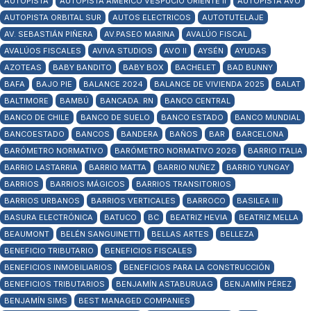
AUTOPISTA
AUTOPISTA AMÉRICO VESPUCIO ORIENTE II
AUTOPISTA AVO
AUTOPISTA ORBITAL SUR
AUTOS ELECTRICOS
AUTOTUTELAJE
AV. SEBASTIÁN PIÑERA
AV.PASEO MARINA
AVALÚO FISCAL
AVALÚOS FISCALES
AVIVA STUDIOS
AVO II
AYSÉN
AYUDAS
AZOTEAS
BABY BANDITO
BABY BOX
BACHELET
BAD BUNNY
BAFA
BAJO PIE
BALANCE 2024
BALANCE DE VIVIENDA 2025
BALAT
BALTIMORE
BAMBÚ
BANCADA. RN
BANCO CENTRAL
BANCO DE CHILE
BANCO DE SUELO
BANCO ESTADO
BANCO MUNDIAL
BANCOESTADO
BANCOS
BANDERA
BAÑOS
BAR
BARCELONA
BARÓMETRO NORMATIVO
BARÓMETRO NORMATIVO 2026
BARRIO ITALIA
BARRIO LASTARRIA
BARRIO MATTA
BARRIO NUÑEZ
BARRIO YUNGAY
BARRIOS
BARRIOS MÁGICOS
BARRIOS TRANSITORIOS
BARRIOS URBANOS
BARRIOS VERTICALES
BARROCO
BASILEA III
BASURA ELECTRÓNICA
BATUCO
BC
BEATRIZ HEVIA
BEATRIZ MELLA
BEAUMONT
BELÉN SANGUINETTI
BELLAS ARTES
BELLEZA
BENEFICIO TRIBUTARIO
BENEFICIOS FISCALES
BENEFICIOS INMOBILIARIOS
BENEFICIOS PARA LA CONSTRUCCIÓN
BENEFICIOS TRIBUTARIOS
BENJAMÍN ASTABURUAG
BENJAMÍN PÉREZ
BENJAMÍN SIMS
BEST MANAGED COMPANIES