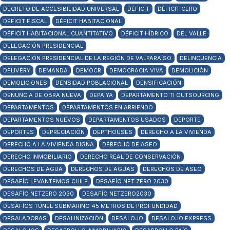
DECRETO DE ACCESIBILIDAD UNIVERSAL
DÉFICIT
DÉFICIT CERO
DÉFICIT FISCAL
DÉFICIT HABITACIONAL
DÉFICIT HABITACIONAL CUANTITATIVO
DÉFICIT HÍDRICO
DEL VALLE
DELEGACIÓN PRESIDENCIAL
DELEGACIÓN PRESIDENCIAL DE LA REGIÓN DE VALPARAÍSO
DELINCUENCIA
DELIVERY
DEMANDA
DEMOCR
DEMOCRACIA VIVA
DEMOLICIÓN
DEMOLICIONES
DENSIDAD POBLACIONAL
DENSIFICACIÓN
DENUNCIA DE OBRA NUEVA
DEPA YA
DEPARTAMENTO TI OUTSOURCING
DEPARTAMENTOS
DEPARTAMENTOS EN ARRIENDO
DEPARTAMENTOS NUEVOS
DEPARTAMENTOS USADOS
DEPORTE
DEPORTES
DEPRECIACIÓN
DEPTHOUSES
DERECHO A LA VIVIENDA
DERECHO A LA VIVIENDA DIGNA
DERECHO DE ASEO
DERECHO INMOBILIARIO
DERECHO REAL DE CONSERVACIÓN
DERECHOS DE AGUA
DERECHOS DE AGUAS
DERECHOS DE ASEO
DESAFÍO LEVANTEMOS CHILE
DESAFÍO NET ZERO 2030
DESAFÍO NETZERO 2030
DESAFÍO NETZERO2030
DESAFÍOS TÚNEL SUBMARINO 45 METROS DE PROFUNDIDAD
DESALADORAS
DESALINIZACIÓN
DESALOJO
DESALOJO EXPRESS