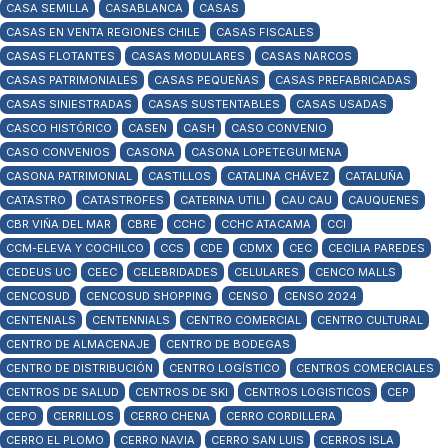
CASA SEMILLA
CASABLANCA
CASAS
CASAS EN VENTA REGIONES CHILE
CASAS FISCALES
CASAS FLOTANTES
CASAS MODULARES
CASAS NARCOS
CASAS PATRIMONIALES
CASAS PEQUEÑAS
CASAS PREFABRICADAS
CASAS SINIESTRADAS
CASAS SUSTENTABLES
CASAS USADAS
CASCO HISTÓRICO
CASEN
CASH
CASO CONVENIO
CASO CONVENIOS
CASONA
CASONA LOPETEGUI MENA
CASONA PATRIMONIAL
CASTILLOS
CATALINA CHÁVEZ
CATALUÑA
CATASTRO
CATASTROFES
CATERINA UTILI
CAU CAU
CAUQUENES
CBR VIÑA DEL MAR
CBRE
CCHC
CCHC ATACAMA
CCI
CCM-ELEVA Y COCHILCO
CCS
CDE
CDMX
CEC
CECILIA PAREDES
CEDEUS UC
CEEC
CELEBRIDADES
CELULARES
CENCO MALLS
CENCOSUD
CENCOSUD SHOPPING
CENSO
CENSO 2024
CENTENIALS
CENTENNIALS
CENTRO COMERCIAL
CENTRO CULTURAL
CENTRO DE ALMACENAJE
CENTRO DE BODEGAS
CENTRO DE DISTRIBUCIÓN
CENTRO LOGÍSTICO
CENTROS COMERCIALES
CENTROS DE SALUD
CENTROS DE SKI
CENTROS LOGISTICOS
CEP
CEPO
CERRILLOS
CERRO CHENA
CERRO CORDILLERA
CERRO EL PLOMO
CERRO NAVIA
CERRO SAN LUIS
CERROS ISLA