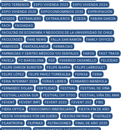
EXPO TERRENOS
EXPO VIVIENDA 2023
EXPO VIVIENDA 2024
EXPO VIVIENDA 2025
EXPOCONDOMINIOS 2025
EXPROPIACIÓN
EXSEDE
EXTRANJERO
EXTRANJEROS
EZEIZA
FABIÁN GARCÍA
FACH
FACHADAS
FACULTAD DE ECONOMÍA Y NEGOCIOS DE LA UNIVERSIDAD DE CHILE
FACULTADES
FAKE NEWS
FALLA SAN RAMÓN
FAMILY OFFICES
FAMOSOS
FANTASILANDIA
FARMACIAS
FARMACIAS Y CENTRO MÉDICOS Y/O DENTALES
FAROS
FAST TRACK
FAVELA
FC BARCELONA
FED
FEDERICO CASANELLO
FELICIDAD
FELIPE GARCÍA BUNSTER
FELIPE IBARRA
FELIPE LARROULET
FELIPE LÓPEZ
FELIPE PAVEZ TORREALBA
FEPASA
FERIA
FERIA INTERMAT 2024
FERIAS LIBRES
FERNANDO MANDIOLA
FERNANDO SOLARI
FERTILIDAD
FESTIVAL
FESTIVAL DE VIÑA
FESTIVAL LADERA SUR
FESTIVAL OH! STGO
FESTIVAL VIÑA DEL MAR
FEVENT
FEVENT (MP)
FEVENT 2023
FEVENT 203
FIBE
FIBRA OPTICA
FIDEICOMISO INMOBILIARIO
FIESTA FIN DE AÑO
FIESTA VIVIENDAS POR UN SUEÑO
FIESTAS PATRIAS
FIGITALES
FILANTROPIA
FILIPINAS
FILTRACIONES
FINAL DE AÑO 2025