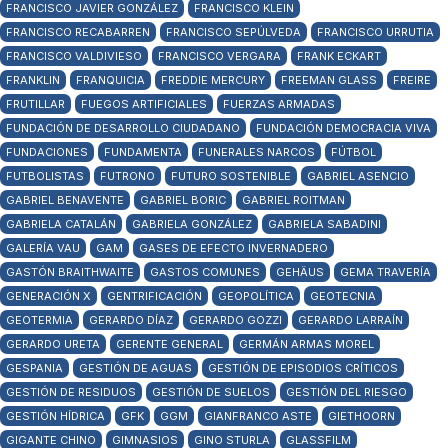
FRANCISCO JAVIER GONZÁLEZ
FRANCISCO KLEIN
FRANCISCO RECABARREN
FRANCISCO SEPÚLVEDA
FRANCISCO URRUTIA
FRANCISCO VALDIVIESO
FRANCISCO VERGARA
FRANK ECKART
FRANKLIN
FRANQUICIA
FREDDIE MERCURY
FREEMAN GLASS
FREIRE
FRUTILLAR
FUEGOS ARTIFICIALES
FUERZAS ARMADAS
FUNDACIÓN DE DESARROLLO CIUDADANO
FUNDACIÓN DEMOCRACIA VIVA
FUNDACIONES
FUNDAMENTA
FUNERALES NARCOS
FÚTBOL
FUTBOLISTAS
FUTRONO
FUTURO SOSTENIBLE
GABRIEL ASENCIO
GABRIEL BENAVENTE
GABRIEL BORIC
GABRIEL ROITMAN
GABRIELA CATALÁN
GABRIELA GONZÁLEZ
GABRIELA SABADINI
GALERÍA VAU
GAM
GASES DE EFECTO INVERNADERO
GASTÓN BRAITHWAITE
GASTOS COMUNES
GEHÄUS
GEMA TRAVERÍA
GENERACIÓN X
GENTRIFICACIÓN
GEOPOLÍTICA
GEOTECNIA
GEOTERMIA
GERARDO DÍAZ
GERARDO GOZZI
GERARDO LARRAÍN
GERARDO URETA
GERENTE GENERAL
GERMÁN ARMAS MOREL
GESPANIA
GESTIÓN DE AGUAS
GESTIÓN DE EPISODIOS CRÍTICOS
GESTIÓN DE RESIDUOS
GESTIÓN DE SUELOS
GESTIÓN DEL RIESGO
GESTIÓN HÍDRICA
GFK
GGM
GIANFRANCO ASTE
GIETHOORN
GIGANTE CHINO
GIMNASIOS
GINO STURLA
GLASSFILM