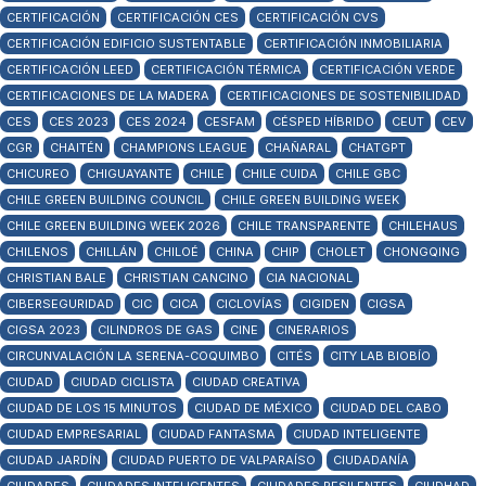
CERTIFICACIÓN
CERTIFICACIÓN CES
CERTIFICACIÓN CVS
CERTIFICACIÓN EDIFICIO SUSTENTABLE
CERTIFICACIÓN INMOBILIARIA
CERTIFICACIÓN LEED
CERTIFICACIÓN TÉRMICA
CERTIFICACIÓN VERDE
CERTIFICACIONES DE LA MADERA
CERTIFICACIONES DE SOSTENIBILIDAD
CES
CES 2023
CES 2024
CESFAM
CÉSPED HÍBRIDO
CEUT
CEV
CGR
CHAITÉN
CHAMPIONS LEAGUE
CHAÑARAL
CHATGPT
CHICUREO
CHIGUAYANTE
CHILE
CHILE CUIDA
CHILE GBC
CHILE GREEN BUILDING COUNCIL
CHILE GREEN BUILDING WEEK
CHILE GREEN BUILDING WEEK 2026
CHILE TRANSPARENTE
CHILEHAUS
CHILENOS
CHILLÁN
CHILOÉ
CHINA
CHIP
CHOLET
CHONGQING
CHRISTIAN BALE
CHRISTIAN CANCINO
CIA NACIONAL
CIBERSEGURIDAD
CIC
CICA
CICLOVÍAS
CIGIDEN
CIGSA
CIGSA 2023
CILINDROS DE GAS
CINE
CINERARIOS
CIRCUNVALACIÓN LA SERENA-COQUIMBO
CITÉS
CITY LAB BIOBÍO
CIUDAD
CIUDAD CICLISTA
CIUDAD CREATIVA
CIUDAD DE LOS 15 MINUTOS
CIUDAD DE MÉXICO
CIUDAD DEL CABO
CIUDAD EMPRESARIAL
CIUDAD FANTASMA
CIUDAD INTELIGENTE
CIUDAD JARDÍN
CIUDAD PUERTO DE VALPARAÍSO
CIUDADANÍA