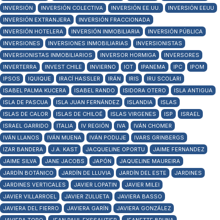
INVERSIÓN
INVERSIÓN COLECTIVA
INVERSIÓN EE.UU.
INVERSIÓN EEUU
INVERSIÓN EXTRANJERA
INVERSIÓN FRACCIONADA
INVERSIÓN HOTELERA
INVERSIÓN INMOBILIARIA
INVERSIÓN PÚBLICA
INVERSIONES
INVERSIONES INMOBILIARIAS
INVERSIONISTAS
INVERSIONISTAS INMOBILIARIOS
INVERSOR HORMIGA
INVERSORES
INVERTERRA
INVEST CHILE
INVIERNO
IOT
IPANEMA
IPC
IPOM
IPSOS
IQUIQUE
IRACÍ HASSLER
IRÁN
IRIS
IRU SCOLARI
ISABEL PALMA KUCERA
ISABEL RANDO
ISIDORA OTERO
ISLA ANTIGUA
ISLA DE PASCUA
ISLA JUAN FERNÁNDEZ
ISLANDIA
ISLAS
ISLAS DE CALOR
ISLAS DE CHILOÉ
ISLAS VIRGENES
ISP
ISRAEL
ISRAEL GARRIDO
ITALIA
IV REGIÓN
IVA
IVÁN CHOMER
IVÁN LLANOS
IVÁN MUENA
IVÁN PODUJE
IVARS GRINBERGS
IZAR BANDERA
J.A. KAST
JACQUELINE OPORTU
JAIME FERNANDEZ
JAIME SILVA
JANE JACOBS
JAPÓN
JAQUELINE MAUREIRA
JARDÍN BOTÁNICO
JARDÍN DE LLUVIA
JARDÍN DEL ESTE
JARDINES
JARDINES VERTICALES
JAVIER LOPATIN
JAVIER MILEI
JAVIER VILLARROEL
JAVIER ZULUETA
JAVIERA BASSO
JAVIERA DEL FIERRO
JAVIERA GARÍN
JAVIERA GONZÁLEZ