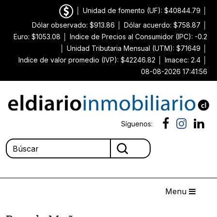
│
Unidad de fomento (UF): $40844.79
│
Dólar observado: $913.86
│
Dólar acuerdo: $758.87
│
Euro: $1053.08
│
Indice de Precios al Consumidor (IPC): -0.2
│
Unidad Tributaria Mensual (UTM): $71649
│
Indice de valor promedio (IVP): $42246.82
│
Imacec: 2.4
│
08-08-2026 17:41:56
Síguenos:
Menu