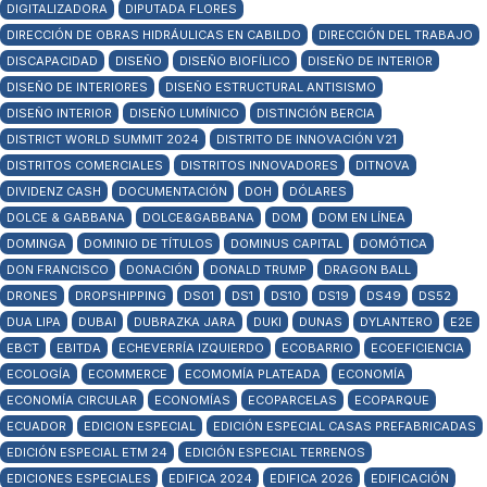
DIGITALIZADORA
DIPUTADA FLORES
DIRECCIÓN DE OBRAS HIDRÁULICAS EN CABILDO
DIRECCIÓN DEL TRABAJO
DISCAPACIDAD
DISEÑO
DISEÑO BIOFÍLICO
DISEÑO DE INTERIOR
DISEÑO DE INTERIORES
DISEÑO ESTRUCTURAL ANTISISMO
DISEÑO INTERIOR
DISEÑO LUMÍNICO
DISTINCIÓN BERCIA
DISTRICT WORLD SUMMIT 2024
DISTRITO DE INNOVACIÓN V21
DISTRITOS COMERCIALES
DISTRITOS INNOVADORES
DITNOVA
DIVIDENZ CASH
DOCUMENTACIÓN
DOH
DÓLARES
DOLCE & GABBANA
DOLCE&GABBANA
DOM
DOM EN LÍNEA
DOMINGA
DOMINIO DE TÍTULOS
DOMINUS CAPITAL
DOMÓTICA
DON FRANCISCO
DONACIÓN
DONALD TRUMP
DRAGON BALL
DRONES
DROPSHIPPING
DS01
DS1
DS10
DS19
DS49
DS52
DUA LIPA
DUBAI
DUBRAZKA JARA
DUKI
DUNAS
DYLANTERO
E2E
EBCT
EBITDA
ECHEVERRÍA IZQUIERDO
ECOBARRIO
ECOEFICIENCIA
ECOLOGÍA
ECOMMERCE
ECOMOMÍA PLATEADA
ECONOMÍA
ECONOMÍA CIRCULAR
ECONOMÍAS
ECOPARCELAS
ECOPARQUE
ECUADOR
EDICION ESPECIAL
EDICIÓN ESPECIAL CASAS PREFABRICADAS
EDICIÓN ESPECIAL ETM 24
EDICIÓN ESPECIAL TERRENOS
EDICIONES ESPECIALES
EDIFICA 2024
EDIFICA 2026
EDIFICACIÓN