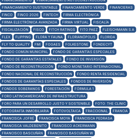
FINANCIAMIENTO
FINANCIAMIENTO AUTOCONSTRUCCIÓN
FINANCIAMIENTO SUSTENTABLE
FINANCIAMIENTO VERDE
FINANCIERAS
FINCO
FINCO 2026
FINTECH
FIRMA ELECTRÓNICA
FIRMA ELECTRÓNICA AVANZADA
FIRMA VIRTUAL
FISCALÍA
FISCALIZACIÓN
FISCO
FITCH RATINGS
FITO PAEZ
FLEISCHMANN S.A
FLEX
FLIPPING
FLORA Y FAUNA
FLORIANÓPOLIS
FLORIDA
FLY TO QUALITY
FMI
FOGAES
FOLKESTONE
FONDECYT
FONDO COMÚN MUNICIPAL
FONDO DE GARANTÍAS ESPECIALES
FONDO DE GARANTÍAS ESTATALES
FONDO DE INVERSIÓN
FONDO DE RECONSTRUCCIÓN
FONDO MONETARIO INTERNACIONAL
FONDO NACIONAL DE RECONSTRUCCIÓN
FONDO RENTA RESIDENCIAL
FONDOS DE GARANTÍAS ESPECIALES
FONDOS DE INVERSIÓN
FONDOS SOBERANOS
FORESTACIÓN
FÓRMULA 1
FORO LATINOAMERICANO DE INFRAESTRUCTURA
FORO PARA UN DESARROLLO JUSTO Y SOSTENIBLE
FOTO: THE CLINIC
FOTOGRAFÍA INMOBILIARIA
FOTOVOLTAICA
FRACCIONAL
FRANCIA
FRANCISCA JOFRÉ
FRANCISCA MOYA
FRANCISCA PEDRASA
FRANCISCA VALDEBENITO
FRANCISCO ACKERMANN
FRANCISCO BASCUÑÁN
FRANCISCO BASCUÑÁN W