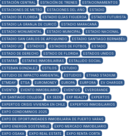
ESTACIÓN CENTRAL
ESTACIÓN DE TRENES
ESTACIONAMIENTOS
ESTACIONES DE METRO
ESTACIONES DEL AÑO
ESTADIO
ESTADIO DE FLORIDA
ESTADIO ELÍAS FIGUEROA
ESTADIO FUTURISTA
ESTADIO LA GRANJA DE CURICÓ
ESTADIO MARACANÁ
ESTADIO MONUMENTAL
ESTADIO MUNICIPAL
ESTADIO NACIONAL
ESTADIO SAN CARLOS DE APOQUINDO
ESTADIO SANTIAGO BERNABÉU
ESTADIO UC
ESTADIOS
ESTADIOS DE FÚTBOL
ESTADO
ESTADO DE DERECHO
ESTADO DE FLORIDA
ESTADOS UNIDOS
ESTAFAS
ESTAFAS INMOBILIARIAS
ESTALLIDO SOCIAL
ESTEBAN GONZALEZ
ESTILOS
ESTUDIO
ESTUDIO DE IMPACTO AMBIENTAL
ESTUDIOS
ETIHAD STADIUM
ETMDAY
ETSA
EUROMONEY
EUROPA
EURPORA
EV CHARGER
EVENTO
EVENTO INMOBILIARIO
EVENTOS
EVERGRANDE
EX SANTIAGO COLLEGE
EX SEDE
EXP REALTY
EXPERTOS
EXPERTOS CRISIS VIVIENDA EN CHILE
EXPERTOS INMOBILIARIOS
EXPO CONDOMINIOS 2025
EXPO DE OPORTUNIDADES INMOBILIARIA DE PUERTO VARAS
EXPO ENERGÍA SOSTENIBLE
EXPO MERCADO INMOBILIARIO
EXPO OSAKA
EXPO REAL ESTATE
EXPO RENTA CORTA