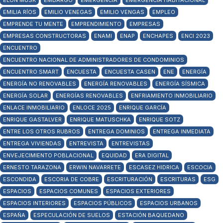
ELON MUSK
EMBARGO
EMERGENCIA
EMERGENCIA HABITACIONAL
EMILIA RÍOS
EMILIO VENEGAS
EMILIO VENGAS
EMPLEO
EMPRENDE TU MENTE
EMPRENDIMIENTO
EMPRESAS
EMPRESAS CONSTRUCTORAS
ENAMI
ENAP
ENCHAPES
ENCI 2023
ENCUENTRO
ENCUENTRO NACIONAL DE ADMINISTRADORES DE CONDOMINIOS
ENCUENTRO SMART
ENCUESTA
ENCUESTA CASEN
ENE
ENERGÍA
ENERGÍA NO RENOVABLES
ENERGÍA RENOVABLES
ENERGÍA SÍSMICA
ENERGÍA SOLAR
ENERGÍAS RENOVABLES
ENFRIAMIENTO INMOBILIARIO
ENLACE INMOBILIARIO
ENLOCE 2025
ENRIQUE GARCÍA
ENRIQUE GASTALVER
ENRIQUE MATUSCHKA
ENRIQUE SOTZ
ENTRE LOS OTROS RUBROS
ENTREGA DOMINIOS
ENTREGA INMEDIATA
ENTREGA VIVIENDAS
ENTREVISTA
ENTREVISTAS
ENVEJECIMIENTO POBLACIONAL
EQUIDAD
ERA DIGITAL
ERNESTO TARAZONA
ERWIN NAVARRETE
ESCASEZ HIDRICA
ESCOCIA
ESCONDIDA
ESCORIA DE COBRE
ESCRITURACIÓN
ESCRITURAS
ESG
ESPACIOS
ESPACIOS COMUNES
ESPACIOS EXTERIORES
ESPACIOS INTERIORES
ESPACIOS PÚBLICOS
ESPACIOS URBANOS
ESPAÑA
ESPECULACIÓN DE SUELOS
ESTACIÓN BAQUEDANO