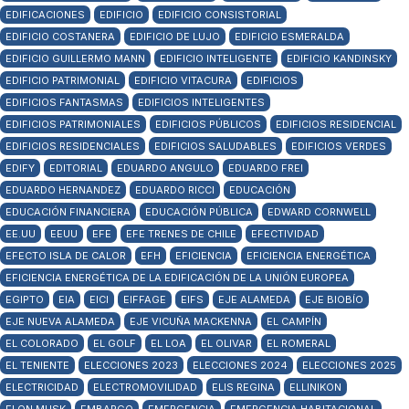
EDIFICACIONES
EDIFICIO
EDIFICIO CONSISTORIAL
EDIFICIO COSTANERA
EDIFICIO DE LUJO
EDIFICIO ESMERALDA
EDIFICIO GUILLERMO MANN
EDIFICIO INTELIGENTE
EDIFICIO KANDINSKY
EDIFICIO PATRIMONIAL
EDIFICIO VITACURA
EDIFICIOS
EDIFICIOS FANTASMAS
EDIFICIOS INTELIGENTES
EDIFICIOS PATRIMONIALES
EDIFICIOS PÚBLICOS
EDIFICIOS RESIDENCIAL
EDIFICIOS RESIDENCIALES
EDIFICIOS SALUDABLES
EDIFICIOS VERDES
EDIFY
EDITORIAL
EDUARDO ANGULO
EDUARDO FREI
EDUARDO HERNANDEZ
EDUARDO RICCI
EDUCACIÓN
EDUCACIÓN FINANCIERA
EDUCACIÓN PÚBLICA
EDWARD CORNWELL
EE.UU
EEUU
EFE
EFE TRENES DE CHILE
EFECTIVIDAD
EFECTO ISLA DE CALOR
EFH
EFICIENCIA
EFICIENCIA ENERGÉTICA
EFICIENCIA ENERGÉTICA DE LA EDIFICACIÓN DE LA UNIÓN EUROPEA
EGIPTO
EIA
EICI
EIFFAGE
EIFS
EJE ALAMEDA
EJE BIOBÍO
EJE NUEVA ALAMEDA
EJE VICUÑA MACKENNA
EL CAMPÍN
EL COLORADO
EL GOLF
EL LOA
EL OLIVAR
EL ROMERAL
EL TENIENTE
ELECCIONES 2023
ELECCIONES 2024
ELECCIONES 2025
ELECTRICIDAD
ELECTROMOVILIDAD
ELIS REGINA
ELLINIKON