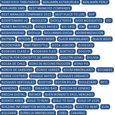
BENEFICIOS TRIBUTARIOS
BENJAMÍN ASTABURUAG
BENJAMÍN PÉREZ
BENJAMÍN SIMS
BEST MANAGED COMPANIES
BEST MANAGED COMPANIES 2023
BEST PLACE TO LIVE
BHP
BICENTENARIO UC
BICICLETA
BICICLETEROS
BICIS MOSQUITOS
BID
BIENES NACIONALES
BIENES RAÍCES
BIG DATA
BIM
BIOBÍO
BIODIVERSIDAD
BIOFILIA
BIOLUMINISCENCIA
BIORREMEDIACIÓN
BIOTREN
BITCOIN
BLACK FRIDAY
BLACK INMOBILIARIO
BLACK WEEK
BLOCKCHAIN
BMX FREESTYLE
BOCA JUNIORS
BODEGAS
BODEGAS CLASE A
BODEGAS FLEX
BOETSCH
BOGOTÁ
BOLETA POR CONCEPTO DE ARRIENDO
BOLETÍN LEGAL
BOLIVIA
BOLSA DE CHILE
BONO DE RECONSTRUCCIÓN
BONO PIE
BONOS DE CARBONO
BONOS VERDES
BOOM INMOBILIARIO
BOOMERS
BORDE COSTERO
BOSQUE NATIVO
BOSQUES URBANOS
BOSQUES VERTICALES
BOSTON
BOTÓN ROJO
BOULEVARD
BPTL
BRANDING
BRASIL
BREAKING BAD
BRECHA DE GÉNERO
BRECHA DIGITAL
BROKER
BUEN MOMENTO EN EL MERCADO
BUENOS AIRES
BUILD TO RENT
BUILD TO SUIT
BUILD UP 2026
BUILDING INFORMATION MODELING
BUILDINGS
BUILT-TO-RENT
BUIN
BULGARIA
BURBUJA INMOBILIARIA
CABA
CABAÑAS