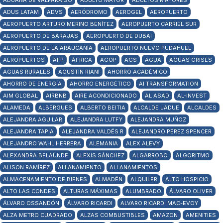
ADUANA DE VALPARAÍSO
ADULTO MAYOR
ADULTOS MAYORES
ADUS LATAM
ADVS
AERÓDROMO
AEROGEL
AEROPUERTO
AEROPUERTO ARTURO MERINO BENÍTEZ
AEROPUERTO CARRIEL SUR
AEROPUERTO DE BARAJAS
AEROPUERTO DE DUBAI
AEROPUERTO DE LA ARAUCANÍA
AEROPUERTO NUEVO PUDAHUEL
AEROPUERTOS
AFP
ÁFRICA
AGOP
AGS
AGUA
AGUAS GRISES
AGUAS RURALES
AGUSTÍN RIANI
AHORRO ACADÉMICO
AHORRO DE ENERGÍA
AHORRO ENERGÉTICO
AI TRANSFORMATION
AIM GLOBAL
AIRBNB
AIRE ACONDICIONADO
AL ASAD
AL-INVEST
ALAMEDA
ALBERGUES
ALBERTO BEITIA
ALCALDE JADUE
ALCALDES
ALEJANDRA AGUILAR
ALEJANDRA LUTFY
ALEJANDRA MUÑOZ
ALEJANDRA TAPIA
ALEJANDRA VALDÉS R
ALEJANDRO PEREZ SPENCER
ALEJANDRO WAHL HERRERA
ALEMANIA
ALEX ALEVY
ALEXANDRA BELAÚNDE
ALEXIS SÁNCHEZ
ALGARROBO
ALGORITMO
ALISON RAMÍREZ
ALLANAMIENTO
ALLANAMIENTOS
ALMACENAMIENTO DE BIENES
ALMADÉN
ALQUILER
ALTO HOSPICIO
ALTO LAS CONDES
ALTURAS MÁXIMAS
ALUMBRADO
ÁLVARO OLIVER
ÁLVARO OSSANDÓN
ÁLVARO RICARDI
ALVARO RICARDI MAC-EVOY
ALZA METRO CUADRADO
ALZAS COMBUSTIBLES
AMAZON
AMENITIES