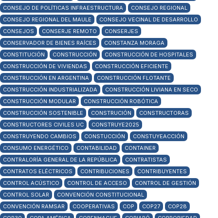
CONSEJO DE POLÍTICAS INFRAESTRUCTURA
CONSEJO REGIONAL
CONSEJO REGIONAL DEL MAULE
CONSEJO VECINAL DE DESARROLLO
CONSEJOS
CONSERJE REMOTO
CONSERJES
CONSERVADOR DE BIENES RAÍCES
CONSTANZA MORAGA
CONSTITUCIÓN
CONSTRUCCIÓN
CONSTRUCCIÓN DE HOSPITALES
CONSTRUCCIÓN DE VIVIENDAS
CONSTRUCCIÓN EFICIENTE
CONSTRUCCIÓN EN ARGENTINA
CONSTRUCCIÓN FLOTANTE
CONSTRUCCIÓN INDUSTRIALIZADA
CONSTRUCCIÓN LIVIANA EN SECO
CONSTRUCCIÓN MODULAR
CONSTRUCCIÓN ROBÓTICA
CONSTRUCCIÓN SOSTENIBLE
CONSTRUCIÓN
CONSTRUCTORAS
CONSTRUCTORES CIVILES UC
CONSTRUYE2025
CONSTRUYENDO CAMBIOS
CONSTUCCIÓN
CONSTUYEACCIÓN
CONSUMO ENERGÉTICO
CONTABILIDAD
CONTAINER
CONTRALORÍA GENERAL DE LA REPÚBLICA
CONTRATISTAS
CONTRATOS ELÉCTRICOS
CONTRIBUCIONES
CONTRIBUYENTES
CONTROL ACÚSTICO
CONTROL DE ACCESO
CONTROL DE GESTIÓN
CONTROL SOLAR
CONVENCIÓN CONSTITUCIONAL
CONVENCIÓN RAMSAR
COOPERATIVAS
COP
COP27
COP28