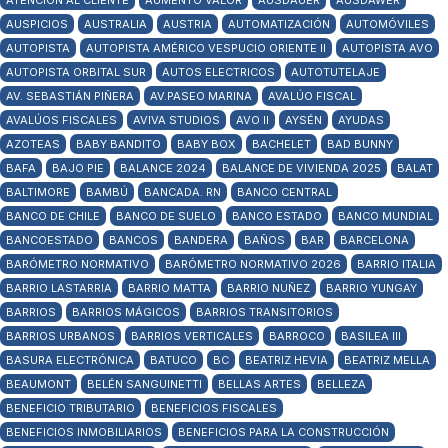
ATENCIÓN AL CLIENTE
AUMENTO VALOR
AUSDAUER
AUSDAWER
AUSPICIOS
AUSTRALIA
AUSTRIA
AUTOMATIZACIÓN
AUTOMÓVILES
AUTOPISTA
AUTOPISTA AMÉRICO VESPUCIO ORIENTE II
AUTOPISTA AVO
AUTOPISTA ORBITAL SUR
AUTOS ELECTRICOS
AUTOTUTELAJE
AV. SEBASTIÁN PIÑERA
AV.PASEO MARINA
AVALÚO FISCAL
AVALÚOS FISCALES
AVIVA STUDIOS
AVO II
AYSÉN
AYUDAS
AZOTEAS
BABY BANDITO
BABY BOX
BACHELET
BAD BUNNY
BAFA
BAJO PIE
BALANCE 2024
BALANCE DE VIVIENDA 2025
BALAT
BALTIMORE
BAMBÚ
BANCADA. RN
BANCO CENTRAL
BANCO DE CHILE
BANCO DE SUELO
BANCO ESTADO
BANCO MUNDIAL
BANCOESTADO
BANCOS
BANDERA
BAÑOS
BAR
BARCELONA
BARÓMETRO NORMATIVO
BARÓMETRO NORMATIVO 2026
BARRIO ITALIA
BARRIO LASTARRIA
BARRIO MATTA
BARRIO NUÑEZ
BARRIO YUNGAY
BARRIOS
BARRIOS MÁGICOS
BARRIOS TRANSITORIOS
BARRIOS URBANOS
BARRIOS VERTICALES
BARROCO
BASILEA III
BASURA ELECTRÓNICA
BATUCO
BC
BEATRIZ HEVIA
BEATRIZ MELLA
BEAUMONT
BELÉN SANGUINETTI
BELLAS ARTES
BELLEZA
BENEFICIO TRIBUTARIO
BENEFICIOS FISCALES
BENEFICIOS INMOBILIARIOS
BENEFICIOS PARA LA CONSTRUCCIÓN