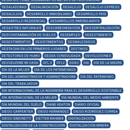
DESAFÍOS TÚNEL SUBMARINO 45 METROS DE PROFUNDIDAD
DESALADORAS
DESALINIZACIÓN
DESALOJO
DESALOJO EXPRESS
DESALOJOS
DESARROLLO INMOBILIARIO
DESARROLLO PAÍS
DESARROLLO RESIDENCIAL
DESARROLLOS INMOBILIARIOS
DESASTRES NATURALES
DESCARBONIZACIÓN
DESCENTRALIZACIÓN
DESCONTAMINACIÓN DE SUELOS
DESEMPLEO
DESESTIMIENTO
DESESTIMIENTOS
DESISTIMIENTOS
DESMALEZADOS
DESTACAN EN LOS PRIMEROS LUGARES
DESTINOS
DETECTORES DE HUMO
DEUDA CONSOLIDADA
DEVOLUCIONES
DEVUELVEME MI CASA
DFL 2
DFL2
DGAC
DIA
DÍA DE LA MADRE
DÍA DE LA MUJER
DÍA DE LOS PATRIMONIOS
DÍA DEL ADMINISTRADOR Y ADMINISTRADORA
DÍA DEL PATRIMONIO
DÍA DEL TRABAJADOR
DÍA INTERNACIONAL DE LA INGENIERÍA PARA EL DESARROLLO SOSTENIBLE
DÍA INTERNACIONAL DE LA MUJER
DÍA MUNDIAL DEL MEDIO AMBIENTE
DÍA MUNDIAL DEL SUELO
DIANE KEATON
DIARIO OFICIAL
DIEGO CARPENTIER
DIEGO HERNÁNDEZ
DIEGO RODRÍGUEZ CORREA
DIEGO SIMONETTI
DIETTER RAHMER
DIGITALIZACIÓN
DIGITALIZACIÓN DE LA CONSTRUCCIÓN
DIGITALIZACIÓN MINERA