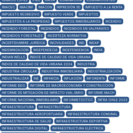
IGNACIO LÓPEZ
IHRB
IKASA
ILUMINACIÓN
ILUMINACIÓN LED
IMACEC
IMACINF
IMACON
IMPRESIÓN 3D
IMPUESTO A LA RENTA
IMPUESTO REGRESIVO
IMPUESTO VERDE
IMPUESTOS
IMPUESTOS A LA PROPIEDAD
IMPUESTOS INMOBILIARIOS
INCENDIO
INCENDIO FORESTAL
INCENDIOS
INCENDIOS EN VALPARAÍSO
INCENDIOS FORESTALES
INCERTEZA NORMATIVA
INCERTIDUMBRE JURÍDICA
INCIVILIDADES
IND
INDAP
INDEMNIZACIÓN
INDEPENDECIA
INDEPENDENCIA
INDIA
INDIAN WELLS
ÍNDICE DE CALIDAD DE VIDA URBANA
ÍNDICE DE CALIDAD DE VIDA URBANA 2024
INDUSTRIA
INDUSTRIA CIRCULAR
INDUSTRIA INMOBILIARIA
INDUSTRIALIZACIÓN
INDUSTRIALIZAR
INE
INFANCIA
INFLACIÓN
INFORENTA
INFORME
INFORME BDO
INFORME DE MACROECONOMÍA Y CONSTRUCCIÓN
INFORME DE MITIGACIÓN DE IMPACTO VIAL (IMIV)
INFORME MACH
INFORME NACIONAL INMOBILIARIO
INFORMETOCTOC
INFRA CHILE 2023
INFRAESTRCUTURA
INFRAESTRUCTURA
INFRAESTRUCTURA AEROPORTUARIA
INFRAESTRUCTURA COMUNAL
INFRAESTRUCTURA DE SALUD
INFRAESTRUCTURA DEPORTIVA
INFRAESTRUCTURA DIGITAL
INFRAESTRUCTURA ELÉCTRICA