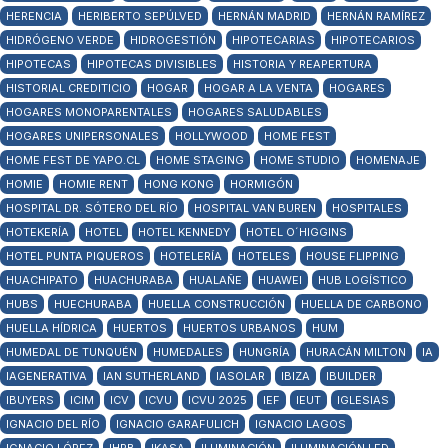
HERENCIA
HERIBERTO SEPÚLVED
HERNÁN MADRID
HERNÁN RAMÍREZ
HIDRÓGENO VERDE
HIDROGESTIÓN
HIPOTECARIAS
HIPOTECARIOS
HIPOTECAS
HIPOTECAS DIVISIBLES
HISTORIA Y REAPERTURA
HISTORIAL CREDITICIO
HOGAR
HOGAR A LA VENTA
HOGARES
HOGARES MONOPARENTALES
HOGARES SALUDABLES
HOGARES UNIPERSONALES
HOLLYWOOD
HOME FEST
HOME FEST DE YAPO.CL
HOME STAGING
HOME STUDIO
HOMENAJE
HOMIE
HOMIE RENT
HONG KONG
HORMIGÓN
HOSPITAL DR. SÓTERO DEL RÍO
HOSPITAL VAN BUREN
HOSPITALES
HOTEKERÍA
HOTEL
HOTEL KENNEDY
HOTEL O´HIGGINS
HOTEL PUNTA PIQUEROS
HOTELERÍA
HOTELES
HOUSE FLIPPING
HUACHIPATO
HUACHURABA
HUALAÑE
HUAWEI
HUB LOGÍSTICO
HUBS
HUECHURABA
HUELLA CONSTRUCCIÓN
HUELLA DE CARBONO
HUELLA HÍDRICA
HUERTOS
HUERTOS URBANOS
HUM
HUMEDAL DE TUNQUÉN
HUMEDALES
HUNGRÍA
HURACÁN MILTON
IA
IAGENERATIVA
IAN SUTHERLAND
IASOLAR
IBIZA
IBUILDER
IBUYERS
ICIM
ICV
ICVU
ICVU 2025
IEF
IEUT
IGLESIAS
IGNACIO DEL RÍO
IGNACIO GARAFULICH
IGNACIO LAGOS