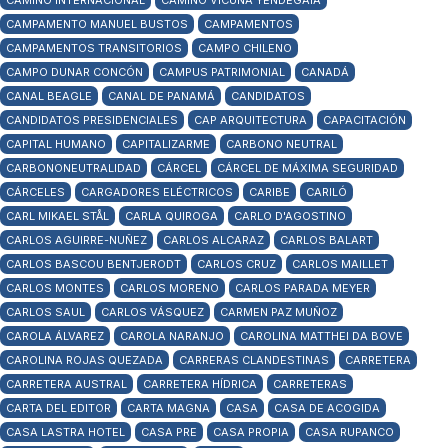
CAMINO INTERNACIONAL
CAMINO VICUÑA YENDEGAIA
CAMPAMENTO MANUEL BUSTOS
CAMPAMENTOS
CAMPAMENTOS TRANSITORIOS
CAMPO CHILENO
CAMPO DUNAR CONCÓN
CAMPUS PATRIMONIAL
CANADÁ
CANAL BEAGLE
CANAL DE PANAMÁ
CANDIDATOS
CANDIDATOS PRESIDENCIALES
CAP ARQUITECTURA
CAPACITACIÓN
CAPITAL HUMANO
CAPITALIZARME
CARBONO NEUTRAL
CARBONONEUTRALIDAD
CÁRCEL
CÁRCEL DE MÁXIMA SEGURIDAD
CÁRCELES
CARGADORES ELÉCTRICOS
CARIBE
CARILÓ
CARL MIKAEL STÅL
CARLA QUIROGA
CARLO D'AGOSTINO
CARLOS AGUIRRE-NUÑEZ
CARLOS ALCARAZ
CARLOS BALART
CARLOS BASCOU BENTJERODT
CARLOS CRUZ
CARLOS MAILLET
CARLOS MONTES
CARLOS MORENO
CARLOS PARADA MEYER
CARLOS SAUL
CARLOS VÁSQUEZ
CARMEN PAZ MUÑOZ
CAROLA ÁLVAREZ
CAROLA NARANJO
CAROLINA MATTHEI DA BOVE
CAROLINA ROJAS QUEZADA
CARRERAS CLANDESTINAS
CARRETERA
CARRETERA AUSTRAL
CARRETERA HÍDRICA
CARRETERAS
CARTA DEL EDITOR
CARTA MAGNA
CASA
CASA DE ACOGIDA
CASA LASTRA HOTEL
CASA PRE
CASA PROPIA
CASA RUPANCO