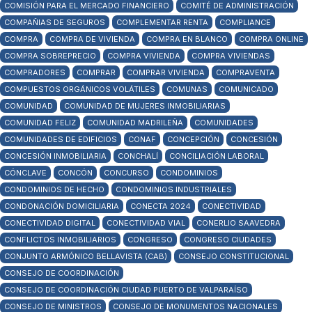
COMISIÓN PARA EL MERCADO FINANCIERO
COMITÉ DE ADMINISTRACIÓN
COMPAÑIAS DE SEGUROS
COMPLEMENTAR RENTA
COMPLIANCE
COMPRA
COMPRA DE VIVIENDA
COMPRA EN BLANCO
COMPRA ONLINE
COMPRA SOBREPRECIO
COMPRA VIVIENDA
COMPRA VIVIENDAS
COMPRADORES
COMPRAR
COMPRAR VIVIENDA
COMPRAVENTA
COMPUESTOS ORGÁNICOS VOLÁTILES
COMUNAS
COMUNICADO
COMUNIDAD
COMUNIDAD DE MUJERES INMOBILIARIAS
COMUNIDAD FELIZ
COMUNIDAD MADRILEÑA
COMUNIDADES
COMUNIDADES DE EDIFICIOS
CONAF
CONCEPCIÓN
CONCESIÓN
CONCESIÓN INMOBILIARIA
CONCHALÍ
CONCILIACIÓN LABORAL
CÓNCLAVE
CONCÓN
CONCURSO
CONDOMINIOS
CONDOMINIOS DE HECHO
CONDOMINIOS INDUSTRIALES
CONDONACIÓN DOMICILIARIA
CONECTA 2024
CONECTIVIDAD
CONECTIVIDAD DIGITAL
CONECTIVIDAD VIAL
CONERLIO SAAVEDRA
CONFLICTOS INMOBILIARIOS
CONGRESO
CONGRESO CIUDADES
CONJUNTO ARMÓNICO BELLAVISTA (CAB)
CONSEJO CONSTITUCIONAL
CONSEJO DE COORDINACIÓN
CONSEJO DE COORDINACIÓN CIUDAD PUERTO DE VALPARAÍSO
CONSEJO DE MINISTROS
CONSEJO DE MONUMENTOS NACIONALES