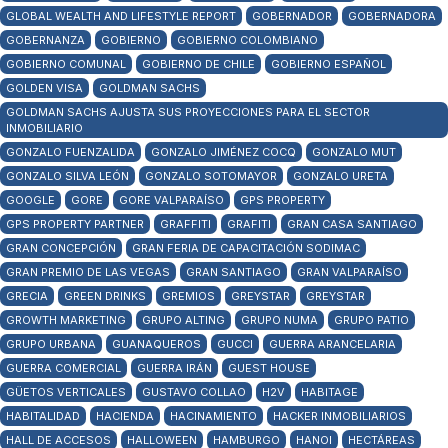
GLOBAL WEALTH AND LIFESTYLE REPORT
GOBERNADOR
GOBERNADORA
GOBERNANZA
GOBIERNO
GOBIERNO COLOMBIANO
GOBIERNO COMUNAL
GOBIERNO DE CHILE
GOBIERNO ESPAÑOL
GOLDEN VISA
GOLDMAN SACHS
GOLDMAN SACHS AJUSTA SUS PROYECCIONES PARA EL SECTOR
INMOBILIARIO
GONZALO FUENZALIDA
GONZALO JIMÉNEZ COCQ
GONZALO MUT
GONZALO SILVA LEÓN
GONZALO SOTOMAYOR
GONZALO URETA
GOOGLE
GORE
GORE VALPARAÍSO
GPS PROPERTY
GPS PROPERTY PARTNER
GRAFFITI
GRAFITI
GRAN CASA SANTIAGO
GRAN CONCEPCIÓN
GRAN FERIA DE CAPACITACIÓN SODIMAC
GRAN PREMIO DE LAS VEGAS
GRAN SANTIAGO
GRAN VALPARAÍSO
GRECIA
GREEN DRINKS
GREMIOS
GREYSTAR
GREYSTAR
GROWTH MARKETING
GRUPO ALTING
GRUPO NUMA
GRUPO PATIO
GRUPO URBANA
GUANAQUEROS
GUCCI
GUERRA ARANCELARIA
GUERRA COMERCIAL
GUERRA IRÁN
GUEST HOUSE
GÜETOS VERTICALES
GUSTAVO COLLAO
H2V
HABITAGE
HABITALIDAD
HACIENDA
HACINAMIENTO
HACKER INMOBILIARIOS
HALL DE ACCESOS
HALLOWEEN
HAMBURGO
HANOI
HECTÁREAS