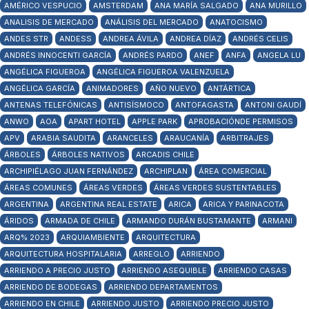
AMÉRICO VESPUCIO
AMSTERDAM
ANA MARÍA SALGADO
ANA MURILLO
ANALISIS DE MERCADO
ANÁLISIS DEL MERCADO
ANATOCISMO
ANDES STR
ANDESS
ANDREA ÁVILA
ANDREA DÍAZ
ANDRÉS CELIS
ANDRÉS INNOCENTI GARCÍA
ANDRÉS PARDO
ANEF
ANFA
ANGELA LU
ANGÉLICA FIGUEROA
ANGÉLICA FIGUEROA VALENZUELA
ANGÉLICA GARCÍA
ANIMADORES
AÑO NUEVO
ANTÁRTICA
ANTENAS TELEFÓNICAS
ANTISÍSMOCO
ANTOFAGASTA
ANTONI GAUDÍ
ANWO
AOA
APART HOTEL
APPLE PARK
APROBACIÓNDE PERMISOS
APV
ARABIA SAUDITA
ARANCELES
ARAUCANÍA
ARBITRAJES
ÁRBOLES
ÁRBOLES NATIVOS
ARCADIS CHILE
ARCHIPIÉLAGO JUAN FERNÁNDEZ
ARCHIPLAN
ÁREA COMERCIAL
ÁREAS COMUNES
ÁREAS VERDES
ÁREAS VERDES SUSTENTABLES
ARGENTINA
ARGENTINA REAL ESTATE
ARICA
ARICA Y PARINACOTA
ÁRIDOS
ARMADA DE CHILE
ARMANDO DURÁN BUSTAMANTE
ARMANI
ARQ% 2023
ARQUIAMBIENTE
ARQUITECTURA
ARQUITECTURA HOSPITALARIA
ARREGLO
ARRIENDO
ARRIENDO A PRECIO JUSTO
ARRIENDO ASEQUIBLE
ARRIENDO CASAS
ARRIENDO DE BODEGAS
ARRIENDO DEPARTAMENTOS
ARRIENDO EN CHILE
ARRIENDO JUSTO
ARRIENDO PRECIO JUSTO