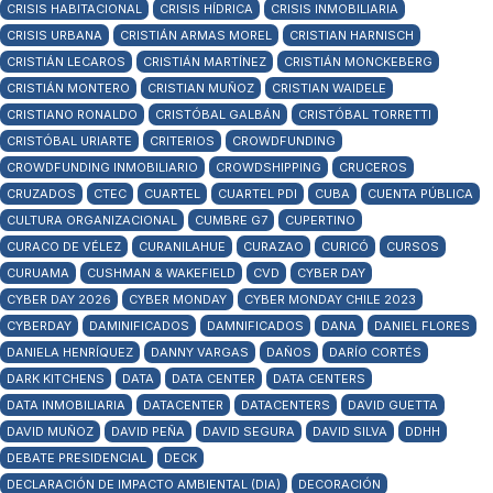
CRISIS HABITACIONAL
CRISIS HÍDRICA
CRISIS INMOBILIARIA
CRISIS URBANA
CRISTIÁN ARMAS MOREL
CRISTIAN HARNISCH
CRISTIÁN LECAROS
CRISTIÁN MARTÍNEZ
CRISTIÁN MONCKEBERG
CRISTIÁN MONTERO
CRISTIAN MUÑOZ
CRISTIAN WAIDELE
CRISTIANO RONALDO
CRISTÓBAL GALBÁN
CRISTÓBAL TORRETTI
CRISTÓBAL URIARTE
CRITERIOS
CROWDFUNDING
CROWDFUNDING INMOBILIARIO
CROWDSHIPPING
CRUCEROS
CRUZADOS
CTEC
CUARTEL
CUARTEL PDI
CUBA
CUENTA PÚBLICA
CULTURA ORGANIZACIONAL
CUMBRE G7
CUPERTINO
CURACO DE VÉLEZ
CURANILAHUE
CURAZAO
CURICÓ
CURSOS
CURUAMA
CUSHMAN & WAKEFIELD
CVD
CYBER DAY
CYBER DAY 2026
CYBER MONDAY
CYBER MONDAY CHILE 2023
CYBERDAY
DAMINIFICADOS
DAMNIFICADOS
DANA
DANIEL FLORES
DANIELA HENRÍQUEZ
DANNY VARGAS
DAÑOS
DARÍO CORTÉS
DARK KITCHENS
DATA
DATA CENTER
DATA CENTERS
DATA INMOBILIARIA
DATACENTER
DATACENTERS
DAVID GUETTA
DAVID MUÑOZ
DAVID PEÑA
DAVID SEGURA
DAVID SILVA
DDHH
DEBATE PRESIDENCIAL
DECK
DECLARACIÓN DE IMPACTO AMBIENTAL (DIA)
DECORACIÓN