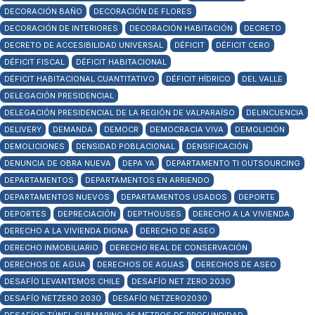
DECORACIÓN BAÑO
DECORACIÓN DE FLORES
DECORACIÓN DE INTERIORES
DECORACIÓN HABITACIÓN
DECRETO
DECRETO DE ACCESIBILIDAD UNIVERSAL
DÉFICIT
DÉFICIT CERO
DÉFICIT FISCAL
DÉFICIT HABITACIONAL
DÉFICIT HABITACIONAL CUANTITATIVO
DÉFICIT HÍDRICO
DEL VALLE
DELEGACIÓN PRESIDENCIAL
DELEGACIÓN PRESIDENCIAL DE LA REGIÓN DE VALPARAÍSO
DELINCUENCIA
DELIVERY
DEMANDA
DEMOCR
DEMOCRACIA VIVA
DEMOLICIÓN
DEMOLICIONES
DENSIDAD POBLACIONAL
DENSIFICACIÓN
DENUNCIA DE OBRA NUEVA
DEPA YA
DEPARTAMENTO TI OUTSOURCING
DEPARTAMENTOS
DEPARTAMENTOS EN ARRIENDO
DEPARTAMENTOS NUEVOS
DEPARTAMENTOS USADOS
DEPORTE
DEPORTES
DEPRECIACIÓN
DEPTHOUSES
DERECHO A LA VIVIENDA
DERECHO A LA VIVIENDA DIGNA
DERECHO DE ASEO
DERECHO INMOBILIARIO
DERECHO REAL DE CONSERVACIÓN
DERECHOS DE AGUA
DERECHOS DE AGUAS
DERECHOS DE ASEO
DESAFÍO LEVANTEMOS CHILE
DESAFÍO NET ZERO 2030
DESAFÍO NETZERO 2030
DESAFÍO NETZERO2030