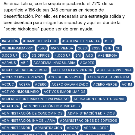
América Latina, con la sequía impactando el 72% de su
superficie y 156 de sus 345 comunas en riesgo de
desertificación. Por ello, es necesaria una estrategia sólida y
bien diseñada para mitigar los impactos y aquí es donde la
"socio hidrología" puede ser de gran ayuda.
#APAGÓN
#CAMBIOCLIMÁTICO
#LAHORADELPLANETA
#LEY
#QUIEROMIBARRIO
18/O
1RA VIVIENDA
2023
2025
27F
2D
3.000 UF
3D
3G OFFICE
4.000 UF
8M
A&G
A+ENERGÍA
AARHUS
ABIF
ACADEMIA INMOBILIARIA
ACADES
ACCESIBILIDAD UNIVERSAL
ACCESO A LA VIVIENDA
ACCESO A VIVIENDA
ACCESO LIBRE A PLAYAS
ACCESO UNIVERSAL
ACCESOS A LA VIVIENDA
ACCUC
ACERA
ACERO
ACERO GALVANIZADO
ACERO VERDE
ACHM
ACTIVO INMOBILIARIO
ACTIVOS INMOBILIARIOS
ACUERDO PORTUARIO POR VALPARAÍSO
ACUSACIÓN CONSTITUCIONAL
ADACTIVA
ADMINISTRACIÓN COMUNIDADES
ADMINISTRACIÓN DE CONDOMINIOS
ADMINISTRACIÓN EDIFICIOS
ADMINISTRACIÓN INMOBILIARIA
ADMINISTRACIONES DE EDIFICIOS
ADMINISTRADOR
ADMINITRACIÓN
ADOBE
ADRIÁN JOFRÉ