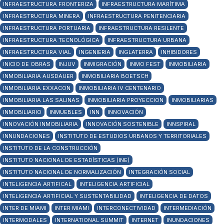
INFRAESTRUCTURA FRONTERIZA
INFRAESTRUCTURA MARÍTIMA
INFRAESTRUCTURA MINERA
INFRAESTRUCTURA PENITENCIARIA
INFRAESTRUCTURA PORTUARIA
INFRAESTRUCTURA RESILENTE
INFRAESTRUCTURA TECNOLÓGICA
INFRAESTRUCTURA URBANA
INFRAESTRUCTURA VIAL
INGENIERIA
INGLATERRA
INHIBIDORES
INICIO DE OBRAS
INJUV
INMIGRACIÓN
INMO FEST
INMOBILIARIA
INMOBILIARIA AUSDAUER
INMOBILIARIA BOETSCH
INMOBILIARIA EXXACON
INMOBILIARIA IV CENTENARIO
INMOBILIARIA LAS SALINAS
INMOBILIARIA PROYECCION
INMOBILIARIAS
INMOBILIARIO
INMUEBLES
INN
INNOVACIÓN
INNOVACIÓN INMOBILIARIA
INNOVACIÓN SOSTENIBLE
INNSPIRAL
INNUNDACIONES
INSTITUTO DE ESTUDIOS URBANOS Y TERRITORIALES
INSTITUTO DE LA CONSTRUCCIÓN
INSTITUTO NACIONAL DE ESTADÍSTICAS (INE)
INSTITUTO NACIONAL DE NORMALIZACIÓN
INTEGRACIÓN SOCIAL
INTELIGENCIA ARTIFICAL
INTELIGENCIA ARTIFICIAL
INTELIGENCIA ARTIFICIAL Y SUSTENTABILIDAD
INTELIGENCIA DE DATOS
INTER DE MIAMI
INTER MIAMI
INTERCONECTIVIDAD
INTERMEDIACIÓN
INTERMODALES
INTERNATIONAL SUMMIT
INTERNET
INUNDACIONES