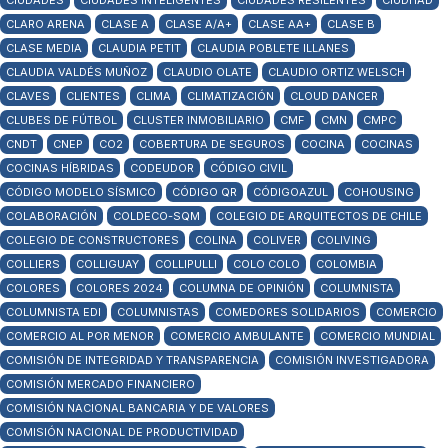
CIUDADES
CIUDADES INTELIGENTES
CIUDADES RESILENTES
CIUDHAD
CLARO ARENA
CLASE A
CLASE A/A+
CLASE AA+
CLASE B
CLASE MEDIA
CLAUDIA PETIT
CLAUDIA POBLETE ILLANES
CLAUDIA VALDÉS MUÑOZ
CLAUDIO OLATE
CLAUDIO ORTIZ WELSCH
CLAVES
CLIENTES
CLIMA
CLIMATIZACIÓN
CLOUD DANCER
CLUBES DE FÚTBOL
CLUSTER INMOBILIARIO
CMF
CMN
CMPC
CNDT
CNEP
CO2
COBERTURA DE SEGUROS
COCINA
COCINAS
COCINAS HÍBRIDAS
CODEUDOR
CÓDIGO CIVIL
CÓDIGO MODELO SÍSMICO
CÓDIGO QR
CÓDIGOAZUL
COHOUSING
COLABORACIÓN
COLDECO-SQM
COLEGIO DE ARQUITECTOS DE CHILE
COLEGIO DE CONSTRUCTORES
COLINA
COLIVER
COLIVING
COLLIERS
COLLIGUAY
COLLIPULLI
COLO COLO
COLOMBIA
COLORES
COLORES 2024
COLUMNA DE OPINIÓN
COLUMNISTA
COLUMNISTA EDI
COLUMNISTAS
COMEDORES SOLIDARIOS
COMERCIO
COMERCIO AL POR MENOR
COMERCIO AMBULANTE
COMERCIO MUNDIAL
COMISIÓN DE INTEGRIDAD Y TRANSPARENCIA
COMISIÓN INVESTIGADORA
COMISIÓN MERCADO FINANCIERO
COMISIÓN NACIONAL BANCARIA Y DE VALORES
COMISIÓN NACIONAL DE PRODUCTIVIDAD