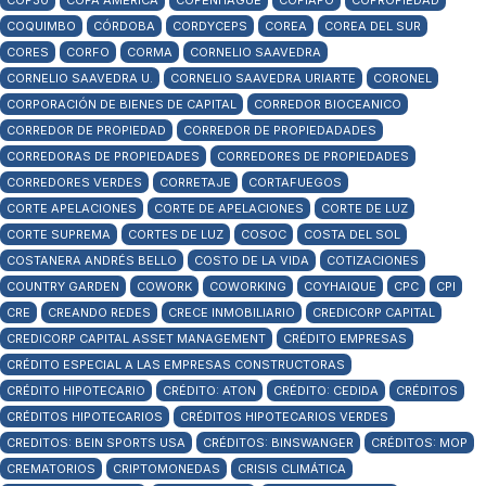
COP30
COPA AMÉRICA
COPENHAGUE
COPIAPÓ
COPROPIEDAD
COQUIMBO
CÓRDOBA
CORDYCEPS
COREA
COREA DEL SUR
CORES
CORFO
CORMA
CORNELIO SAAVEDRA
CORNELIO SAAVEDRA U.
CORNELIO SAAVEDRA URIARTE
CORONEL
CORPORACIÓN DE BIENES DE CAPITAL
CORREDOR BIOCEANICO
CORREDOR DE PROPIEDAD
CORREDOR DE PROPIEDADADES
CORREDORAS DE PROPIEDADES
CORREDORES DE PROPIEDADES
CORREDORES VERDES
CORRETAJE
CORTAFUEGOS
CORTE APELACIONES
CORTE DE APELACIONES
CORTE DE LUZ
CORTE SUPREMA
CORTES DE LUZ
COSOC
COSTA DEL SOL
COSTANERA ANDRÉS BELLO
COSTO DE LA VIDA
COTIZACIONES
COUNTRY GARDEN
COWORK
COWORKING
COYHAIQUE
CPC
CPI
CRE
CREANDO REDES
CRECE INMOBILIARIO
CREDICORP CAPITAL
CREDICORP CAPITAL ASSET MANAGEMENT
CRÉDITO EMPRESAS
CRÉDITO ESPECIAL A LAS EMPRESAS CONSTRUCTORAS
CRÉDITO HIPOTECARIO
CRÉDITO: ATON
CRÉDITO: CEDIDA
CRÉDITOS
CRÉDITOS HIPOTECARIOS
CRÉDITOS HIPOTECARIOS VERDES
CREDITOS: BEIN SPORTS USA
CRÉDITOS: BINSWANGER
CRÉDITOS: MOP
CREMATORIOS
CRIPTOMONEDAS
CRISIS CLIMÁTICA