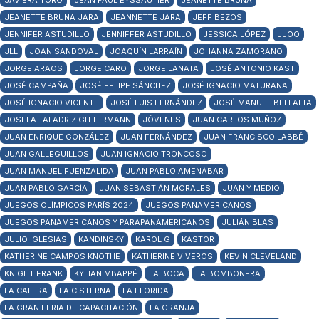
JAVIERA TORO
JEAN PAUL EYSSAUTIER
JEANETTE BRUNA
JEANETTE BRUNA JARA
JEANNETTE JARA
JEFF BEZOS
JENNIFER ASTUDILLO
JENNIFFER ASTUDILLO
JESSICA LÓPEZ
JJOO
JLL
JOAN SANDOVAL
JOAQUÍN LARRAÍN
JOHANNA ZAMORANO
JORGE ARAOS
JORGE CARO
JORGE LANATA
JOSÉ ANTONIO KAST
JOSÉ CAMPAÑA
JOSÉ FELIPE SÁNCHEZ
JOSÉ IGNACIO MATURANA
JOSÉ IGNACIO VICENTE
JOSÉ LUIS FERNÁNDEZ
JOSÉ MANUEL BELLALTA
JOSEFA TALADRIZ GITTERMANN
JÓVENES
JUAN CARLOS MUÑOZ
JUAN ENRIQUE GONZÁLEZ
JUAN FERNÁNDEZ
JUAN FRANCISCO LABBÉ
JUAN GALLEGUILLOS
JUAN IGNACIO TRONCOSO
JUAN MANUEL FUENZALIDA
JUAN PABLO AMENÁBAR
JUAN PABLO GARCÍA
JUAN SEBASTIÁN MORALES
JUAN Y MEDIO
JUEGOS OLÍMPICOS PARÍS 2024
JUEGOS PANAMERICANOS
JUEGOS PANAMERICANOS Y PARAPANAMERICANOS
JULIÁN BLAS
JULIO IGLESIAS
KANDINSKY
KAROL G
KASTOR
KATHERINE CAMPOS KNOTHE
KATHERINE VIVEROS
KEVIN CLEVELAND
KNIGHT FRANK
KYLIAN MBAPPÉ
LA BOCA
LA BOMBONERA
LA CALERA
LA CISTERNA
LA FLORIDA
LA GRAN FERIA DE CAPACITACIÓN
LA GRANJA