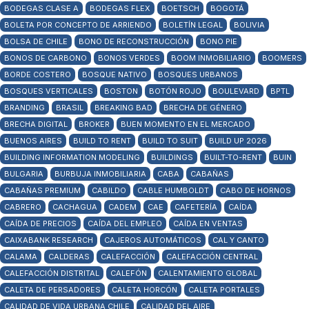
BODEGAS CLASE A
BODEGAS FLEX
BOETSCH
BOGOTÁ
BOLETA POR CONCEPTO DE ARRIENDO
BOLETÍN LEGAL
BOLIVIA
BOLSA DE CHILE
BONO DE RECONSTRUCCIÓN
BONO PIE
BONOS DE CARBONO
BONOS VERDES
BOOM INMOBILIARIO
BOOMERS
BORDE COSTERO
BOSQUE NATIVO
BOSQUES URBANOS
BOSQUES VERTICALES
BOSTON
BOTÓN ROJO
BOULEVARD
BPTL
BRANDING
BRASIL
BREAKING BAD
BRECHA DE GÉNERO
BRECHA DIGITAL
BROKER
BUEN MOMENTO EN EL MERCADO
BUENOS AIRES
BUILD TO RENT
BUILD TO SUIT
BUILD UP 2026
BUILDING INFORMATION MODELING
BUILDINGS
BUILT-TO-RENT
BUIN
BULGARIA
BURBUJA INMOBILIARIA
CABA
CABAÑAS
CABAÑAS PREMIUM
CABILDO
CABLE HUMBOLDT
CABO DE HORNOS
CABRERO
CACHAGUA
CADEM
CAE
CAFETERÍA
CAÍDA
CAÍDA DE PRECIOS
CAÍDA DEL EMPLEO
CAÍDA EN VENTAS
CAIXABANK RESEARCH
CAJEROS AUTOMÁTICOS
CAL Y CANTO
CALAMA
CALDERAS
CALEFACCIÓN
CALEFACCIÓN CENTRAL
CALEFACCIÓN DISTRITAL
CALEFÓN
CALENTAMIENTO GLOBAL
CALETA DE PERSADORES
CALETA HORCÓN
CALETA PORTALES
CALIDAD DE VIDA URBANA CHILE
CALIDAD DEL AIRE