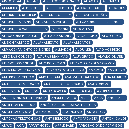
AIM GLOBAL
AIRBNB
AIRE ACONDICIONADO
AL ASAD
AL-INVEST
ALAMEDA
ALBERGUES
ALBERTO BEITIA
ALCALDE JADUE
ALCALDES
ALEJANDRA AGUILAR
ALEJANDRA LUTFY
ALEJANDRA MUÑOZ
ALEJANDRA TAPIA
ALEJANDRA VALDÉS R
ALEJANDRO PEREZ SPENCER
ALEJANDRO WAHL HERRERA
ALEMANIA
ALEX ALEVY
ALEXANDRA BELAÚNDE
ALEXIS SÁNCHEZ
ALGARROBO
ALGORITMO
ALISON RAMÍREZ
ALLANAMIENTO
ALLANAMIENTOS
ALMACENAMIENTO DE BIENES
ALMADÉN
ALQUILER
ALTO HOSPICIO
ALTO LAS CONDES
ALTURAS MÁXIMAS
ALUMBRADO
ÁLVARO OLIVER
ÁLVARO OSSANDÓN
ÁLVARO RICARDI
ALVARO RICARDI MAC-EVOY
ALZA METRO CUADRADO
ALZAS COMBUSTIBLES
AMAZON
AMENITIES
AMÉRICO VESPUCIO
AMSTERDAM
ANA MARÍA SALGADO
ANA MURILLO
ANALISIS DE MERCADO
ANÁLISIS DEL MERCADO
ANATOCISMO
ANDES STR
ANDESS
ANDREA ÁVILA
ANDREA DÍAZ
ANDRÉS CELIS
ANDRÉS INNOCENTI GARCÍA
ANDRÉS PARDO
ANEF
ANFA
ANGELA LU
ANGÉLICA FIGUEROA
ANGÉLICA FIGUEROA VALENZUELA
ANGÉLICA GARCÍA
ANIMADORES
AÑO NUEVO
ANTÁRTICA
ANTENAS TELEFÓNICAS
ANTISÍSMOCO
ANTOFAGASTA
ANTONI GAUDÍ
ANWO
AOA
APART HOTEL
APPLE PARK
APROBACIÓNDE PERMISOS