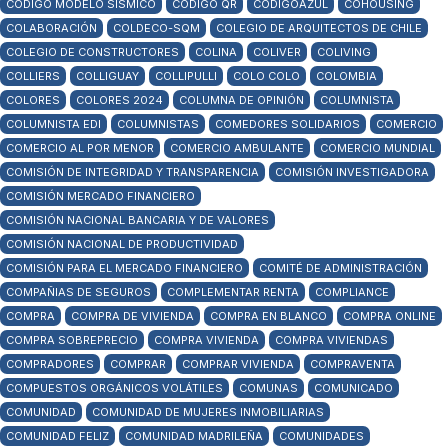
CÓDIGO MODELO SÍSMICO
CÓDIGO QR
CÓDIGOAZUL
COHOUSING
COLABORACIÓN
COLDECO-SQM
COLEGIO DE ARQUITECTOS DE CHILE
COLEGIO DE CONSTRUCTORES
COLINA
COLIVER
COLIVING
COLLIERS
COLLIGUAY
COLLIPULLI
COLO COLO
COLOMBIA
COLORES
COLORES 2024
COLUMNA DE OPINIÓN
COLUMNISTA
COLUMNISTA EDI
COLUMNISTAS
COMEDORES SOLIDARIOS
COMERCIO
COMERCIO AL POR MENOR
COMERCIO AMBULANTE
COMERCIO MUNDIAL
COMISIÓN DE INTEGRIDAD Y TRANSPARENCIA
COMISIÓN INVESTIGADORA
COMISIÓN MERCADO FINANCIERO
COMISIÓN NACIONAL BANCARIA Y DE VALORES
COMISIÓN NACIONAL DE PRODUCTIVIDAD
COMISIÓN PARA EL MERCADO FINANCIERO
COMITÉ DE ADMINISTRACIÓN
COMPAÑIAS DE SEGUROS
COMPLEMENTAR RENTA
COMPLIANCE
COMPRA
COMPRA DE VIVIENDA
COMPRA EN BLANCO
COMPRA ONLINE
COMPRA SOBREPRECIO
COMPRA VIVIENDA
COMPRA VIVIENDAS
COMPRADORES
COMPRAR
COMPRAR VIVIENDA
COMPRAVENTA
COMPUESTOS ORGÁNICOS VOLÁTILES
COMUNAS
COMUNICADO
COMUNIDAD
COMUNIDAD DE MUJERES INMOBILIARIAS
COMUNIDAD FELIZ
COMUNIDAD MADRILEÑA
COMUNIDADES