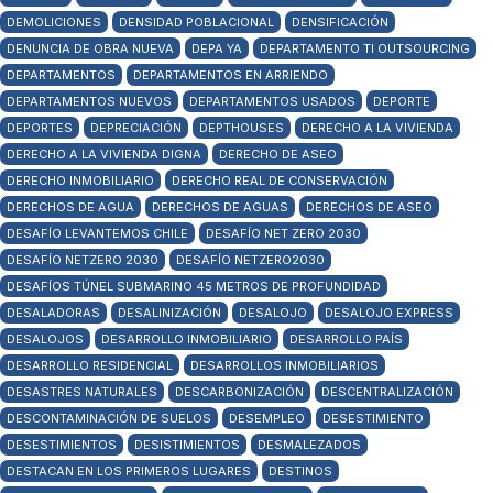
DEMOLICIONES
DENSIDAD POBLACIONAL
DENSIFICACIÓN
DENUNCIA DE OBRA NUEVA
DEPA YA
DEPARTAMENTO TI OUTSOURCING
DEPARTAMENTOS
DEPARTAMENTOS EN ARRIENDO
DEPARTAMENTOS NUEVOS
DEPARTAMENTOS USADOS
DEPORTE
DEPORTES
DEPRECIACIÓN
DEPTHOUSES
DERECHO A LA VIVIENDA
DERECHO A LA VIVIENDA DIGNA
DERECHO DE ASEO
DERECHO INMOBILIARIO
DERECHO REAL DE CONSERVACIÓN
DERECHOS DE AGUA
DERECHOS DE AGUAS
DERECHOS DE ASEO
DESAFÍO LEVANTEMOS CHILE
DESAFÍO NET ZERO 2030
DESAFÍO NETZERO 2030
DESAFÍO NETZERO2030
DESAFÍOS TÚNEL SUBMARINO 45 METROS DE PROFUNDIDAD
DESALADORAS
DESALINIZACIÓN
DESALOJO
DESALOJO EXPRESS
DESALOJOS
DESARROLLO INMOBILIARIO
DESARROLLO PAÍS
DESARROLLO RESIDENCIAL
DESARROLLOS INMOBILIARIOS
DESASTRES NATURALES
DESCARBONIZACIÓN
DESCENTRALIZACIÓN
DESCONTAMINACIÓN DE SUELOS
DESEMPLEO
DESESTIMIENTO
DESESTIMIENTOS
DESISTIMIENTOS
DESMALEZADOS
DESTACAN EN LOS PRIMEROS LUGARES
DESTINOS