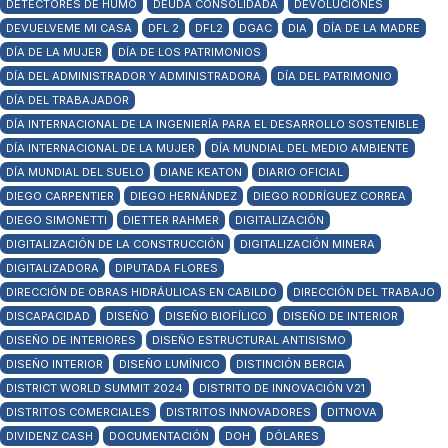
DETECTORES DE HUMO
DEUDA CONSOLIDADA
DEVOLUCIONES
DEVUELVEME MI CASA
DFL 2
DFL2
DGAC
DIA
DÍA DE LA MADRE
DÍA DE LA MUJER
DÍA DE LOS PATRIMONIOS
DÍA DEL ADMINISTRADOR Y ADMINISTRADORA
DÍA DEL PATRIMONIO
DÍA DEL TRABAJADOR
DÍA INTERNACIONAL DE LA INGENIERÍA PARA EL DESARROLLO SOSTENIBLE
DÍA INTERNACIONAL DE LA MUJER
DÍA MUNDIAL DEL MEDIO AMBIENTE
DÍA MUNDIAL DEL SUELO
DIANE KEATON
DIARIO OFICIAL
DIEGO CARPENTIER
DIEGO HERNÁNDEZ
DIEGO RODRÍGUEZ CORREA
DIEGO SIMONETTI
DIETTER RAHMER
DIGITALIZACIÓN
DIGITALIZACIÓN DE LA CONSTRUCCIÓN
DIGITALIZACIÓN MINERA
DIGITALIZADORA
DIPUTADA FLORES
DIRECCIÓN DE OBRAS HIDRÁULICAS EN CABILDO
DIRECCIÓN DEL TRABAJO
DISCAPACIDAD
DISEÑO
DISEÑO BIOFÍLICO
DISEÑO DE INTERIOR
DISEÑO DE INTERIORES
DISEÑO ESTRUCTURAL ANTISISMO
DISEÑO INTERIOR
DISEÑO LUMÍNICO
DISTINCIÓN BERCIA
DISTRICT WORLD SUMMIT 2024
DISTRITO DE INNOVACIÓN V21
DISTRITOS COMERCIALES
DISTRITOS INNOVADORES
DITNOVA
DIVIDENZ CASH
DOCUMENTACIÓN
DOH
DÓLARES