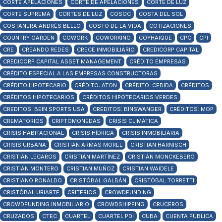
CORTE APELACIONES
CORTE DE APELACIONES
CORTE DE LUZ
CORTE SUPREMA
CORTES DE LUZ
COSOC
COSTA DEL SOL
COSTANERA ANDRÉS BELLO
COSTO DE LA VIDA
COTIZACIONES
COUNTRY GARDEN
COWORK
COWORKING
COYHAIQUE
CPC
CPI
CRE
CREANDO REDES
CRECE INMOBILIARIO
CREDICORP CAPITAL
CREDICORP CAPITAL ASSET MANAGEMENT
CRÉDITO EMPRESAS
CRÉDITO ESPECIAL A LAS EMPRESAS CONSTRUCTORAS
CRÉDITO HIPOTECARIO
CRÉDITO: ATON
CRÉDITO: CEDIDA
CRÉDITOS
CRÉDITOS HIPOTECARIOS
CRÉDITOS HIPOTECARIOS VERDES
CREDITOS: BEIN SPORTS USA
CRÉDITOS: BINSWANGER
CRÉDITOS: MOP
CREMATORIOS
CRIPTOMONEDAS
CRISIS CLIMÁTICA
CRISIS HABITACIONAL
CRISIS HÍDRICA
CRISIS INMOBILIARIA
CRISIS URBANA
CRISTIÁN ARMAS MOREL
CRISTIAN HARNISCH
CRISTIÁN LECAROS
CRISTIÁN MARTÍNEZ
CRISTIÁN MONCKEBERG
CRISTIÁN MONTERO
CRISTIAN MUÑOZ
CRISTIAN WAIDELE
CRISTIANO RONALDO
CRISTÓBAL GALBÁN
CRISTÓBAL TORRETTI
CRISTÓBAL URIARTE
CRITERIOS
CROWDFUNDING
CROWDFUNDING INMOBILIARIO
CROWDSHIPPING
CRUCEROS
CRUZADOS
CTEC
CUARTEL
CUARTEL PDI
CUBA
CUENTA PÚBLICA