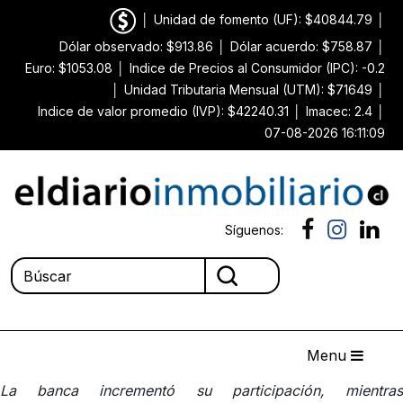
│
Unidad de fomento (UF): $40844.79
│
Dólar observado: $913.86
│
Dólar acuerdo: $758.87
│
Euro: $1053.08
│
Indice de Precios al Consumidor (IPC): -0.2
│
Unidad Tributaria Mensual (UTM): $71649
│
Indice de valor promedio (IVP): $42240.31
│
Imacec: 2.4
│
07-08-2026 16:11:09
Síguenos:
Menu
La banca incrementó su participación, mientras