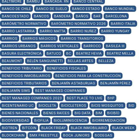
BALTIMORE
BAMBÚ
BANCADA. RN
BANCO CENTRAL
BANCO DE CHILE
BANCO DE SUELO
BANCO ESTADO
BANCO MUNDIAL
BANCOESTADO
BANCOS
BANDERA
BAÑOS
BAR
BARCELONA
BARÓMETRO NORMATIVO
BARÓMETRO NORMATIVO 2026
BARRIO ITALIA
BARRIO LASTARRIA
BARRIO MATTA
BARRIO NUÑEZ
BARRIO YUNGAY
BARRIOS
BARRIOS MÁGICOS
BARRIOS TRANSITORIOS
BARRIOS URBANOS
BARRIOS VERTICALES
BARROCO
BASILEA III
BASURA ELECTRÓNICA
BATUCO
BC
BEATRIZ HEVIA
BEATRIZ MELLA
BEAUMONT
BELÉN SANGUINETTI
BELLAS ARTES
BELLEZA
BENEFICIO TRIBUTARIO
BENEFICIOS FISCALES
BENEFICIOS INMOBILIARIOS
BENEFICIOS PARA LA CONSTRUCCIÓN
BENEFICIOS TRIBUTARIOS
BENJAMÍN ASTABURUAG
BENJAMÍN PÉREZ
BENJAMÍN SIMS
BEST MANAGED COMPANIES
BEST MANAGED COMPANIES 2023
BEST PLACE TO LIVE
BHP
BICENTENARIO UC
BICICLETA
BICICLETEROS
BICIS MOSQUITOS
BID
BIENES NACIONALES
BIENES RAÍCES
BIG DATA
BIM
BIOBÍO
BIODIVERSIDAD
BIOFILIA
BIOLUMINISCENCIA
BIORREMEDIACIÓN
BIOTREN
BITCOIN
BLACK FRIDAY
BLACK INMOBILIARIO
BLACK WEEK
BLOCKCHAIN
BMX FREESTYLE
BOCA JUNIORS
BODEGAS