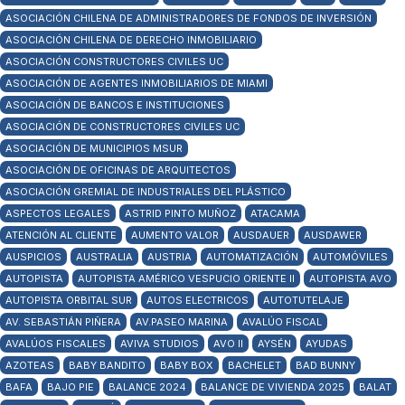
ASOCIACIÓN CHILENA DE ADMINISTRADORES DE FONDOS DE INVERSIÓN
ASOCIACIÓN CHILENA DE DERECHO INMOBILIARIO
ASOCIACIÓN CONSTRUCTORES CIVILES UC
ASOCIACIÓN DE AGENTES INMOBILIARIOS DE MIAMI
ASOCIACIÓN DE BANCOS E INSTITUCIONES
ASOCIACIÓN DE CONSTRUCTORES CIVILES UC
ASOCIACIÓN DE MUNICIPIOS MSUR
ASOCIACIÓN DE OFICINAS DE ARQUITECTOS
ASOCIACIÓN GREMIAL DE INDUSTRIALES DEL PLÁSTICO
ASPECTOS LEGALES
ASTRID PINTO MUÑOZ
ATACAMA
ATENCIÓN AL CLIENTE
AUMENTO VALOR
AUSDAUER
AUSDAWER
AUSPICIOS
AUSTRALIA
AUSTRIA
AUTOMATIZACIÓN
AUTOMÓVILES
AUTOPISTA
AUTOPISTA AMÉRICO VESPUCIO ORIENTE II
AUTOPISTA AVO
AUTOPISTA ORBITAL SUR
AUTOS ELECTRICOS
AUTOTUTELAJE
AV. SEBASTIÁN PIÑERA
AV.PASEO MARINA
AVALÚO FISCAL
AVALÚOS FISCALES
AVIVA STUDIOS
AVO II
AYSÉN
AYUDAS
AZOTEAS
BABY BANDITO
BABY BOX
BACHELET
BAD BUNNY
BAFA
BAJO PIE
BALANCE 2024
BALANCE DE VIVIENDA 2025
BALAT