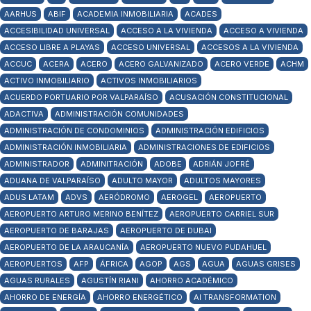
AARHUS
ABIF
ACADEMIA INMOBILIARIA
ACADES
ACCESIBILIDAD UNIVERSAL
ACCESO A LA VIVIENDA
ACCESO A VIVIENDA
ACCESO LIBRE A PLAYAS
ACCESO UNIVERSAL
ACCESOS A LA VIVIENDA
ACCUC
ACERA
ACERO
ACERO GALVANIZADO
ACERO VERDE
ACHM
ACTIVO INMOBILIARIO
ACTIVOS INMOBILIARIOS
ACUERDO PORTUARIO POR VALPARAÍSO
ACUSACIÓN CONSTITUCIONAL
ADACTIVA
ADMINISTRACIÓN COMUNIDADES
ADMINISTRACIÓN DE CONDOMINIOS
ADMINISTRACIÓN EDIFICIOS
ADMINISTRACIÓN INMOBILIARIA
ADMINISTRACIONES DE EDIFICIOS
ADMINISTRADOR
ADMINITRACIÓN
ADOBE
ADRIÁN JOFRÉ
ADUANA DE VALPARAÍSO
ADULTO MAYOR
ADULTOS MAYORES
ADUS LATAM
ADVS
AERÓDROMO
AEROGEL
AEROPUERTO
AEROPUERTO ARTURO MERINO BENÍTEZ
AEROPUERTO CARRIEL SUR
AEROPUERTO DE BARAJAS
AEROPUERTO DE DUBAI
AEROPUERTO DE LA ARAUCANÍA
AEROPUERTO NUEVO PUDAHUEL
AEROPUERTOS
AFP
ÁFRICA
AGOP
AGS
AGUA
AGUAS GRISES
AGUAS RURALES
AGUSTÍN RIANI
AHORRO ACADÉMICO
AHORRO DE ENERGÍA
AHORRO ENERGÉTICO
AI TRANSFORMATION