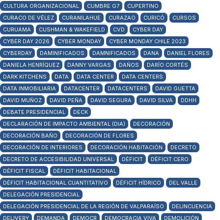
CULTURA ORGANIZACIONAL
CUMBRE G7
CUPERTINO
CURACO DE VÉLEZ
CURANILAHUE
CURAZAO
CURICÓ
CURSOS
CURUAMA
CUSHMAN & WAKEFIELD
CVD
CYBER DAY
CYBER DAY 2026
CYBER MONDAY
CYBER MONDAY CHILE 2023
CYBERDAY
DAMINIFICADOS
DAMNIFICADOS
DANA
DANIEL FLORES
DANIELA HENRÍQUEZ
DANNY VARGAS
DAÑOS
DARÍO CORTÉS
DARK KITCHENS
DATA
DATA CENTER
DATA CENTERS
DATA INMOBILIARIA
DATACENTER
DATACENTERS
DAVID GUETTA
DAVID MUÑOZ
DAVID PEÑA
DAVID SEGURA
DAVID SILVA
DDHH
DEBATE PRESIDENCIAL
DECK
DECLARACIÓN DE IMPACTO AMBIENTAL (DIA)
DECORACIÓN
DECORACIÓN BAÑO
DECORACIÓN DE FLORES
DECORACIÓN DE INTERIORES
DECORACIÓN HABITACIÓN
DECRETO
DECRETO DE ACCESIBILIDAD UNIVERSAL
DÉFICIT
DÉFICIT CERO
DÉFICIT FISCAL
DÉFICIT HABITACIONAL
DÉFICIT HABITACIONAL CUANTITATIVO
DÉFICIT HÍDRICO
DEL VALLE
DELEGACIÓN PRESIDENCIAL
DELEGACIÓN PRESIDENCIAL DE LA REGIÓN DE VALPARAÍSO
DELINCUENCIA
DELIVERY
DEMANDA
DEMOCR
DEMOCRACIA VIVA
DEMOLICIÓN