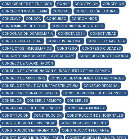
COMUNIDADES DE EDIFICIOS
CONAF
CONCEPCIÓN
CONCESIÓN
CONCESIÓN INMOBILIARIA
CONCHALÍ
CONCILIACIÓN LABORAL
CÓNCLAVE
CONCÓN
CONCURSO
CONDOMINIOS
CONDOMINIOS DE HECHO
CONDOMINIOS INDUSTRIALES
CONDONACIÓN DOMICILIARIA
CONECTA 2024
CONECTIVIDAD
CONECTIVIDAD DIGITAL
CONECTIVIDAD VIAL
CONERLIO SAAVEDRA
CONFLICTOS INMOBILIARIOS
CONGRESO
CONGRESO CIUDADES
CONJUNTO ARMÓNICO BELLAVISTA (CAB)
CONSEJO CONSTITUCIONAL
CONSEJO DE COORDINACIÓN
CONSEJO DE COORDINACIÓN CIUDAD PUERTO DE VALPARAÍSO
CONSEJO DE MINISTROS
CONSEJO DE MONUMENTOS NACIONALES
CONSEJO DE POLÍTICAS INFRAESTRUCTURA
CONSEJO REGIONAL
CONSEJO REGIONAL DEL MAULE
CONSEJO VECINAL DE DESARROLLO
CONSEJOS
CONSERJE REMOTO
CONSERJES
CONSERVADOR DE BIENES RAÍCES
CONSTANZA MORAGA
CONSTITUCIÓN
CONSTRUCCIÓN
CONSTRUCCIÓN DE HOSPITALES
CONSTRUCCIÓN DE VIVIENDAS
CONSTRUCCIÓN EFICIENTE
CONSTRUCCIÓN EN ARGENTINA
CONSTRUCCIÓN FLOTANTE
CONSTRUCCIÓN INDUSTRIALIZADA
CONSTRUCCIÓN LIVIANA EN SECO