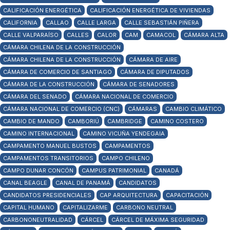
CALIFICACIÓN ENERGÉTICA
CALIFICACIÓN ENERGÉTICA DE VIVIENDAS
CALIFORNIA
CALLAO
CALLE LARGA
CALLE SEBASTIÁN PIÑERA
CALLE VALPARAÍSO
CALLES
CALOR
CAM
CAMACOL
CÁMARA ALTA
CÁMARA CHILENA DE LA CONSTRUCCIÓN
CÁMARA CHILENA DE LA CONSTRUCCIÓN
CÁMARA DE AIRE
CÁMARA DE COMERCIO DE SANTIAGO
CÁMARA DE DIPUTADOS
CÁMARA DE LA CONSTRUCCIÓN
CÁMARA DE SENADORES
CÁMARA DEL SENADO
CÁMARA NACIONAL DE COMERCIO
CÁMARA NACIONAL DE COMERCIO (CNC)
CÁMARAS
CAMBIO CLIMÁTICO
CAMBIO DE MANDO
CAMBORIÚ
CAMBRIDGE
CAMINO COSTERO
CAMINO INTERNACIONAL
CAMINO VICUÑA YENDEGAIA
CAMPAMENTO MANUEL BUSTOS
CAMPAMENTOS
CAMPAMENTOS TRANSITORIOS
CAMPO CHILENO
CAMPO DUNAR CONCÓN
CAMPUS PATRIMONIAL
CANADÁ
CANAL BEAGLE
CANAL DE PANAMÁ
CANDIDATOS
CANDIDATOS PRESIDENCIALES
CAP ARQUITECTURA
CAPACITACIÓN
CAPITAL HUMANO
CAPITALIZARME
CARBONO NEUTRAL
CARBONONEUTRALIDAD
CÁRCEL
CÁRCEL DE MÁXIMA SEGURIDAD