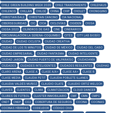
CHILE GREEN BUILDING WEEK 2026
CHILE TRANSPARENTE
CHILEHAUS
CHILENOS
CHILLÁN
CHILOÉ
CHINA
CHIP
CHOLET
CHONGQING
CHRISTIAN BALE
CHRISTIAN CANCINO
CIA NACIONAL
CIBERSEGURIDAD
CIC
CICA
CICLOVÍAS
CIGIDEN
CIGSA
CIGSA 2023
CILINDROS DE GAS
CINE
CINERARIOS
CIRCUNVALACIÓN LA SERENA-COQUIMBO
CITÉS
CITY LAB BIOBÍO
CIUDAD
CIUDAD CICLISTA
CIUDAD CREATIVA
CIUDAD DE LOS 15 MINUTOS
CIUDAD DE MÉXICO
CIUDAD DEL CABO
CIUDAD EMPRESARIAL
CIUDAD FANTASMA
CIUDAD INTELIGENTE
CIUDAD JARDÍN
CIUDAD PUERTO DE VALPARAÍSO
CIUDADANÍA
CIUDADES
CIUDADES INTELIGENTES
CIUDADES RESILENTES
CIUDHAD
CLARO ARENA
CLASE A
CLASE A/A+
CLASE AA+
CLASE B
CLASE MEDIA
CLAUDIA PETIT
CLAUDIA POBLETE ILLANES
CLAUDIA VALDÉS MUÑOZ
CLAUDIO OLATE
CLAUDIO ORTIZ WELSCH
CLAVES
CLIENTES
CLIMA
CLIMATIZACIÓN
CLOUD DANCER
CLUBES DE FÚTBOL
CLUSTER INMOBILIARIO
CMF
CMN
CMPC
CNDT
CNEP
CO2
COBERTURA DE SEGUROS
COCINA
COCINAS
COCINAS HÍBRIDAS
CODEUDOR
CÓDIGO CIVIL