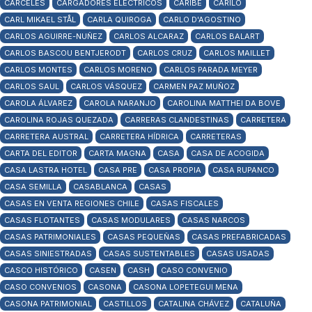
CÁRCELES
CARGADORES ELÉCTRICOS
CARIBE
CARILÓ
CARL MIKAEL STÅL
CARLA QUIROGA
CARLO D'AGOSTINO
CARLOS AGUIRRE-NUÑEZ
CARLOS ALCARAZ
CARLOS BALART
CARLOS BASCOU BENTJERODT
CARLOS CRUZ
CARLOS MAILLET
CARLOS MONTES
CARLOS MORENO
CARLOS PARADA MEYER
CARLOS SAUL
CARLOS VÁSQUEZ
CARMEN PAZ MUÑOZ
CAROLA ÁLVAREZ
CAROLA NARANJO
CAROLINA MATTHEI DA BOVE
CAROLINA ROJAS QUEZADA
CARRERAS CLANDESTINAS
CARRETERA
CARRETERA AUSTRAL
CARRETERA HÍDRICA
CARRETERAS
CARTA DEL EDITOR
CARTA MAGNA
CASA
CASA DE ACOGIDA
CASA LASTRA HOTEL
CASA PRE
CASA PROPIA
CASA RUPANCO
CASA SEMILLA
CASABLANCA
CASAS
CASAS EN VENTA REGIONES CHILE
CASAS FISCALES
CASAS FLOTANTES
CASAS MODULARES
CASAS NARCOS
CASAS PATRIMONIALES
CASAS PEQUEÑAS
CASAS PREFABRICADAS
CASAS SINIESTRADAS
CASAS SUSTENTABLES
CASAS USADAS
CASCO HISTÓRICO
CASEN
CASH
CASO CONVENIO
CASO CONVENIOS
CASONA
CASONA LOPETEGUI MENA
CASONA PATRIMONIAL
CASTILLOS
CATALINA CHÁVEZ
CATALUÑA