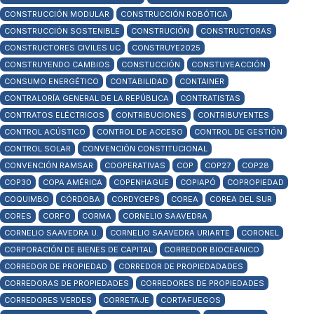
CONSTRUCCIÓN MODULAR
CONSTRUCCIÓN ROBÓTICA
CONSTRUCCIÓN SOSTENIBLE
CONSTRUCIÓN
CONSTRUCTORAS
CONSTRUCTORES CIVILES UC
CONSTRUYE2025
CONSTRUYENDO CAMBIOS
CONSTUCCIÓN
CONSTUYEACCIÓN
CONSUMO ENERGÉTICO
CONTABILIDAD
CONTAINER
CONTRALORÍA GENERAL DE LA REPÚBLICA
CONTRATISTAS
CONTRATOS ELÉCTRICOS
CONTRIBUCIONES
CONTRIBUYENTES
CONTROL ACÚSTICO
CONTROL DE ACCESO
CONTROL DE GESTIÓN
CONTROL SOLAR
CONVENCIÓN CONSTITUCIONAL
CONVENCIÓN RAMSAR
COOPERATIVAS
COP
COP27
COP28
COP30
COPA AMÉRICA
COPENHAGUE
COPIAPÓ
COPROPIEDAD
COQUIMBO
CÓRDOBA
CORDYCEPS
COREA
COREA DEL SUR
CORES
CORFO
CORMA
CORNELIO SAAVEDRA
CORNELIO SAAVEDRA U.
CORNELIO SAAVEDRA URIARTE
CORONEL
CORPORACIÓN DE BIENES DE CAPITAL
CORREDOR BIOCEANICO
CORREDOR DE PROPIEDAD
CORREDOR DE PROPIEDADADES
CORREDORAS DE PROPIEDADES
CORREDORES DE PROPIEDADES
CORREDORES VERDES
CORRETAJE
CORTAFUEGOS