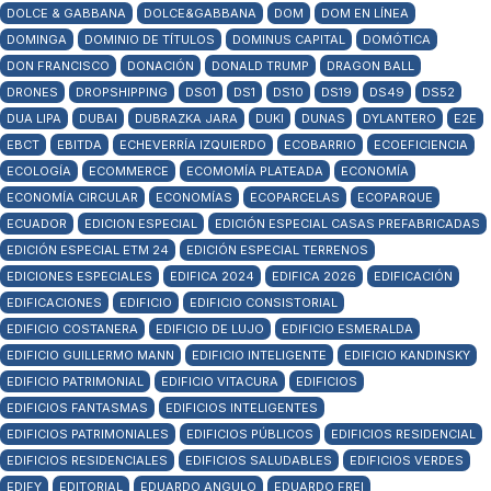
DOLCE & GABBANA
DOLCE&GABBANA
DOM
DOM EN LÍNEA
DOMINGA
DOMINIO DE TÍTULOS
DOMINUS CAPITAL
DOMÓTICA
DON FRANCISCO
DONACIÓN
DONALD TRUMP
DRAGON BALL
DRONES
DROPSHIPPING
DS01
DS1
DS10
DS19
DS49
DS52
DUA LIPA
DUBAI
DUBRAZKA JARA
DUKI
DUNAS
DYLANTERO
E2E
EBCT
EBITDA
ECHEVERRÍA IZQUIERDO
ECOBARRIO
ECOEFICIENCIA
ECOLOGÍA
ECOMMERCE
ECOMOMÍA PLATEADA
ECONOMÍA
ECONOMÍA CIRCULAR
ECONOMÍAS
ECOPARCELAS
ECOPARQUE
ECUADOR
EDICION ESPECIAL
EDICIÓN ESPECIAL CASAS PREFABRICADAS
EDICIÓN ESPECIAL ETM 24
EDICIÓN ESPECIAL TERRENOS
EDICIONES ESPECIALES
EDIFICA 2024
EDIFICA 2026
EDIFICACIÓN
EDIFICACIONES
EDIFICIO
EDIFICIO CONSISTORIAL
EDIFICIO COSTANERA
EDIFICIO DE LUJO
EDIFICIO ESMERALDA
EDIFICIO GUILLERMO MANN
EDIFICIO INTELIGENTE
EDIFICIO KANDINSKY
EDIFICIO PATRIMONIAL
EDIFICIO VITACURA
EDIFICIOS
EDIFICIOS FANTASMAS
EDIFICIOS INTELIGENTES
EDIFICIOS PATRIMONIALES
EDIFICIOS PÚBLICOS
EDIFICIOS RESIDENCIAL
EDIFICIOS RESIDENCIALES
EDIFICIOS SALUDABLES
EDIFICIOS VERDES
EDIFY
EDITORIAL
EDUARDO ANGULO
EDUARDO FREI