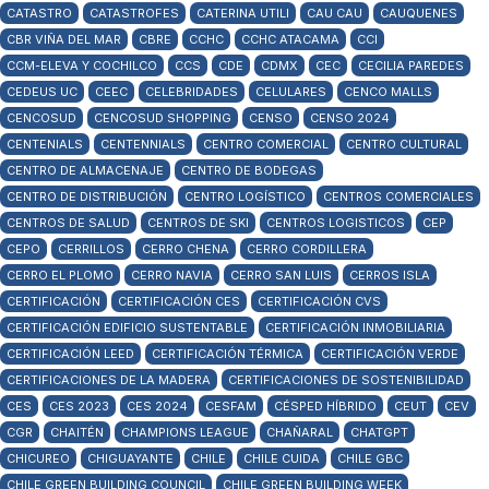
CATASTRO
CATASTROFES
CATERINA UTILI
CAU CAU
CAUQUENES
CBR VIÑA DEL MAR
CBRE
CCHC
CCHC ATACAMA
CCI
CCM-ELEVA Y COCHILCO
CCS
CDE
CDMX
CEC
CECILIA PAREDES
CEDEUS UC
CEEC
CELEBRIDADES
CELULARES
CENCO MALLS
CENCOSUD
CENCOSUD SHOPPING
CENSO
CENSO 2024
CENTENIALS
CENTENNIALS
CENTRO COMERCIAL
CENTRO CULTURAL
CENTRO DE ALMACENAJE
CENTRO DE BODEGAS
CENTRO DE DISTRIBUCIÓN
CENTRO LOGÍSTICO
CENTROS COMERCIALES
CENTROS DE SALUD
CENTROS DE SKI
CENTROS LOGISTICOS
CEP
CEPO
CERRILLOS
CERRO CHENA
CERRO CORDILLERA
CERRO EL PLOMO
CERRO NAVIA
CERRO SAN LUIS
CERROS ISLA
CERTIFICACIÓN
CERTIFICACIÓN CES
CERTIFICACIÓN CVS
CERTIFICACIÓN EDIFICIO SUSTENTABLE
CERTIFICACIÓN INMOBILIARIA
CERTIFICACIÓN LEED
CERTIFICACIÓN TÉRMICA
CERTIFICACIÓN VERDE
CERTIFICACIONES DE LA MADERA
CERTIFICACIONES DE SOSTENIBILIDAD
CES
CES 2023
CES 2024
CESFAM
CÉSPED HÍBRIDO
CEUT
CEV
CGR
CHAITÉN
CHAMPIONS LEAGUE
CHAÑARAL
CHATGPT
CHICUREO
CHIGUAYANTE
CHILE
CHILE CUIDA
CHILE GBC
CHILE GREEN BUILDING COUNCIL
CHILE GREEN BUILDING WEEK