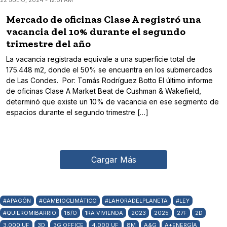
22 JULIO, 2024 - 12:01 AM
Mercado de oficinas Clase A registró una
vacancia del 10% durante el segundo
trimestre del año
La vacancia registrada equivale a una superficie total de
175.448 m2, donde el 50% se encuentra en los submercados
de Las Condes. Por: Tomás Rodríguez Botto El último informe
de oficinas Clase A Market Beat de Cushman & Wakefield,
determinó que existe un 10% de vacancia en ese segmento de
espacios durante el segundo trimestre […]
Cargar Más
#APAGÓN
#CAMBIOCLIMÁTICO
#LAHORADELPLANETA
#LEY
#QUIEROMIBARRIO
18/O
1RA VIVIENDA
2023
2025
27F
2D
3.000 UF
3D
3G OFFICE
4.000 UF
8M
A&G
A+ENERGÍA