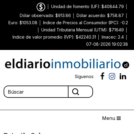
│
Unidad de fomento (UF): $40844.79
│
Dólar observado: $913.86
│
Dólar acuerdo: $758.87
│
Euro: $1053.08
│
Indice de Precios al Consumidor (IPC): -0.2
│
Unidad Tributaria Mensual (UTM): $71649
│
Indice de valor promedio (IVP): $42240.31
│
Imacec: 2.4
│
07-08-2026 19:02:38
Síguenos:
Menu