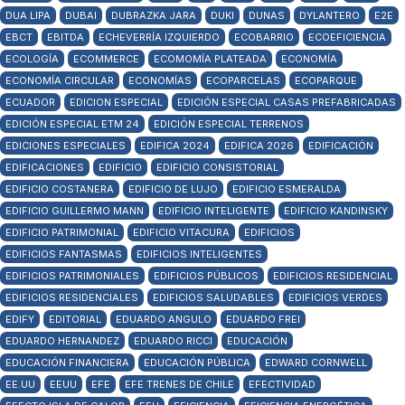
DUA LIPA
DUBAI
DUBRAZKA JARA
DUKI
DUNAS
DYLANTERO
E2E
EBCT
EBITDA
ECHEVERRÍA IZQUIERDO
ECOBARRIO
ECOEFICIENCIA
ECOLOGÍA
ECOMMERCE
ECOMOMÍA PLATEADA
ECONOMÍA
ECONOMÍA CIRCULAR
ECONOMÍAS
ECOPARCELAS
ECOPARQUE
ECUADOR
EDICION ESPECIAL
EDICIÓN ESPECIAL CASAS PREFABRICADAS
EDICIÓN ESPECIAL ETM 24
EDICIÓN ESPECIAL TERRENOS
EDICIONES ESPECIALES
EDIFICA 2024
EDIFICA 2026
EDIFICACIÓN
EDIFICACIONES
EDIFICIO
EDIFICIO CONSISTORIAL
EDIFICIO COSTANERA
EDIFICIO DE LUJO
EDIFICIO ESMERALDA
EDIFICIO GUILLERMO MANN
EDIFICIO INTELIGENTE
EDIFICIO KANDINSKY
EDIFICIO PATRIMONIAL
EDIFICIO VITACURA
EDIFICIOS
EDIFICIOS FANTASMAS
EDIFICIOS INTELIGENTES
EDIFICIOS PATRIMONIALES
EDIFICIOS PÚBLICOS
EDIFICIOS RESIDENCIAL
EDIFICIOS RESIDENCIALES
EDIFICIOS SALUDABLES
EDIFICIOS VERDES
EDIFY
EDITORIAL
EDUARDO ANGULO
EDUARDO FREI
EDUARDO HERNANDEZ
EDUARDO RICCI
EDUCACIÓN
EDUCACIÓN FINANCIERA
EDUCACIÓN PÚBLICA
EDWARD CORNWELL
EE.UU
EEUU
EFE
EFE TRENES DE CHILE
EFECTIVIDAD