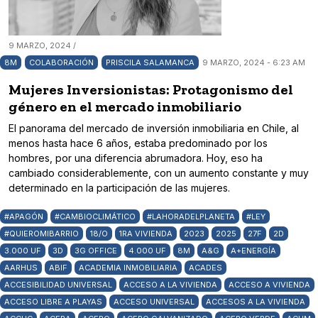
9 MARZO, 2024 /
8M
COLABORACIÓN
PRISCILA SALAMANCA
9 MARZO, 2024 - 6:23 AM
Mujeres Inversionistas: Protagonismo del
género en el mercado inmobiliario
El panorama del mercado de inversión inmobiliaria en Chile, al
menos hasta hace 6 años, estaba predominado por los
hombres, por una diferencia abrumadora. Hoy, eso ha
cambiado considerablemente, con un aumento constante y muy
determinado en la participación de las mujeres.
#APAGÓN
#CAMBIOCLIMÁTICO
#LAHORADELPLANETA
#LEY
#QUIEROMIBARRIO
18/O
1RA VIVIENDA
2023
2025
27F
2D
3.000 UF
3D
3G OFFICE
4.000 UF
8M
A&G
A+ENERGÍA
AARHUS
ABIF
ACADEMIA INMOBILIARIA
ACADES
ACCESIBILIDAD UNIVERSAL
ACCESO A LA VIVIENDA
ACCESO A VIVIENDA
ACCESO LIBRE A PLAYAS
ACCESO UNIVERSAL
ACCESOS A LA VIVIENDA