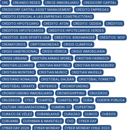
CRE
CREANDO REDES
CRECE INMOBILIARIO
CREDICORP CAPITAL
CREDICORP CAPITAL ASSET MANAGEMENT
CRÉDITO EMPRESAS
CRÉDITO ESPECIAL A LAS EMPRESAS CONSTRUCTORAS
CRÉDITO HIPOTECARIO
CRÉDITO: ATON
CRÉDITO: CEDIDA
CRÉDITOS
CRÉDITOS HIPOTECARIOS
CRÉDITOS HIPOTECARIOS VERDES
CREDITOS: BEIN SPORTS USA
CRÉDITOS: BINSWANGER
CRÉDITOS: MOP
CREMATORIOS
CRIPTOMONEDAS
CRISIS CLIMÁTICA
CRISIS HABITACIONAL
CRISIS HÍDRICA
CRISIS INMOBILIARIA
CRISIS URBANA
CRISTIÁN ARMAS MOREL
CRISTIAN HARNISCH
CRISTIÁN LECAROS
CRISTIÁN MARTÍNEZ
CRISTIÁN MONCKEBERG
CRISTIÁN MONTERO
CRISTIAN MUÑOZ
CRISTIAN WAIDELE
CRISTIANO RONALDO
CRISTÓBAL GALBÁN
CRISTÓBAL TORRETTI
CRISTÓBAL URIARTE
CRITERIOS
CROWDFUNDING
CROWDFUNDING INMOBILIARIO
CROWDSHIPPING
CRUCEROS
CRUZADOS
CTEC
CUARTEL
CUARTEL PDI
CUBA
CUENTA PÚBLICA
CULTURA ORGANIZACIONAL
CUMBRE G7
CUPERTINO
CURACO DE VÉLEZ
CURANILAHUE
CURAZAO
CURICÓ
CURSOS
CURUAMA
CUSHMAN & WAKEFIELD
CVD
CYBER DAY
CYBER DAY 2026
CYBER MONDAY
CYBER MONDAY CHILE 2023