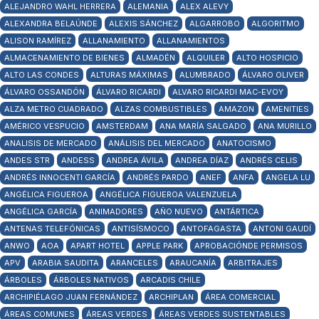
ALEJANDRO WAHL HERRERA
ALEMANIA
ALEX ALEVY
ALEXANDRA BELAÚNDE
ALEXIS SÁNCHEZ
ALGARROBO
ALGORITMO
ALISON RAMÍREZ
ALLANAMIENTO
ALLANAMIENTOS
ALMACENAMIENTO DE BIENES
ALMADÉN
ALQUILER
ALTO HOSPICIO
ALTO LAS CONDES
ALTURAS MÁXIMAS
ALUMBRADO
ÁLVARO OLIVER
ÁLVARO OSSANDÓN
ÁLVARO RICARDI
ALVARO RICARDI MAC-EVOY
ALZA METRO CUADRADO
ALZAS COMBUSTIBLES
AMAZON
AMENITIES
AMÉRICO VESPUCIO
AMSTERDAM
ANA MARÍA SALGADO
ANA MURILLO
ANALISIS DE MERCADO
ANÁLISIS DEL MERCADO
ANATOCISMO
ANDES STR
ANDESS
ANDREA ÁVILA
ANDREA DÍAZ
ANDRÉS CELIS
ANDRÉS INNOCENTI GARCÍA
ANDRÉS PARDO
ANEF
ANFA
ANGELA LU
ANGÉLICA FIGUEROA
ANGÉLICA FIGUEROA VALENZUELA
ANGÉLICA GARCÍA
ANIMADORES
AÑO NUEVO
ANTÁRTICA
ANTENAS TELEFÓNICAS
ANTISÍSMOCO
ANTOFAGASTA
ANTONI GAUDÍ
ANWO
AOA
APART HOTEL
APPLE PARK
APROBACIÓNDE PERMISOS
APV
ARABIA SAUDITA
ARANCELES
ARAUCANÍA
ARBITRAJES
ÁRBOLES
ÁRBOLES NATIVOS
ARCADIS CHILE
ARCHIPIÉLAGO JUAN FERNÁNDEZ
ARCHIPLAN
ÁREA COMERCIAL
ÁREAS COMUNES
ÁREAS VERDES
ÁREAS VERDES SUSTENTABLES