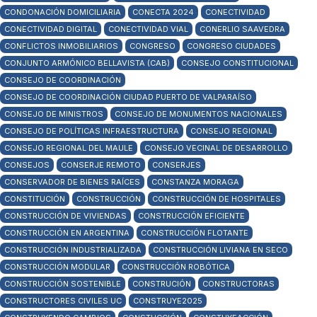
CONDONACIÓN DOMICILIARIA
CONECTA 2024
CONECTIVIDAD
CONECTIVIDAD DIGITAL
CONECTIVIDAD VIAL
CONERLIO SAAVEDRA
CONFLICTOS INMOBILIARIOS
CONGRESO
CONGRESO CIUDADES
CONJUNTO ARMÓNICO BELLAVISTA (CAB)
CONSEJO CONSTITUCIONAL
CONSEJO DE COORDINACIÓN
CONSEJO DE COORDINACIÓN CIUDAD PUERTO DE VALPARAÍSO
CONSEJO DE MINISTROS
CONSEJO DE MONUMENTOS NACIONALES
CONSEJO DE POLÍTICAS INFRAESTRUCTURA
CONSEJO REGIONAL
CONSEJO REGIONAL DEL MAULE
CONSEJO VECINAL DE DESARROLLO
CONSEJOS
CONSERJE REMOTO
CONSERJES
CONSERVADOR DE BIENES RAÍCES
CONSTANZA MORAGA
CONSTITUCIÓN
CONSTRUCCIÓN
CONSTRUCCIÓN DE HOSPITALES
CONSTRUCCIÓN DE VIVIENDAS
CONSTRUCCIÓN EFICIENTE
CONSTRUCCIÓN EN ARGENTINA
CONSTRUCCIÓN FLOTANTE
CONSTRUCCIÓN INDUSTRIALIZADA
CONSTRUCCIÓN LIVIANA EN SECO
CONSTRUCCIÓN MODULAR
CONSTRUCCIÓN ROBÓTICA
CONSTRUCCIÓN SOSTENIBLE
CONSTRUCIÓN
CONSTRUCTORAS
CONSTRUCTORES CIVILES UC
CONSTRUYE2025