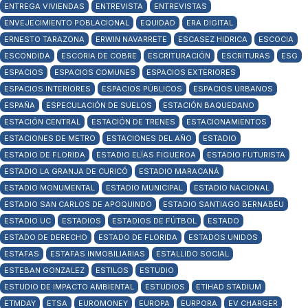
ENTREGA VIVIENDAS
ENTREVISTA
ENTREVISTAS
ENVEJECIMIENTO POBLACIONAL
EQUIDAD
ERA DIGITAL
ERNESTO TARAZONA
ERWIN NAVARRETE
ESCASEZ HIDRICA
ESCOCIA
ESCONDIDA
ESCORIA DE COBRE
ESCRITURACIÓN
ESCRITURAS
ESG
ESPACIOS
ESPACIOS COMUNES
ESPACIOS EXTERIORES
ESPACIOS INTERIORES
ESPACIOS PÚBLICOS
ESPACIOS URBANOS
ESPAÑA
ESPECULACIÓN DE SUELOS
ESTACIÓN BAQUEDANO
ESTACIÓN CENTRAL
ESTACIÓN DE TRENES
ESTACIONAMIENTOS
ESTACIONES DE METRO
ESTACIONES DEL AÑO
ESTADIO
ESTADIO DE FLORIDA
ESTADIO ELÍAS FIGUEROA
ESTADIO FUTURISTA
ESTADIO LA GRANJA DE CURICÓ
ESTADIO MARACANÁ
ESTADIO MONUMENTAL
ESTADIO MUNICIPAL
ESTADIO NACIONAL
ESTADIO SAN CARLOS DE APOQUINDO
ESTADIO SANTIAGO BERNABÉU
ESTADIO UC
ESTADIOS
ESTADIOS DE FÚTBOL
ESTADO
ESTADO DE DERECHO
ESTADO DE FLORIDA
ESTADOS UNIDOS
ESTAFAS
ESTAFAS INMOBILIARIAS
ESTALLIDO SOCIAL
ESTEBAN GONZALEZ
ESTILOS
ESTUDIO
ESTUDIO DE IMPACTO AMBIENTAL
ESTUDIOS
ETIHAD STADIUM
ETMDAY
ETSA
EUROMONEY
EUROPA
EURPORA
EV CHARGER