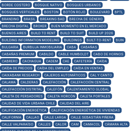
BORDE COSTERO
BOSQUE NATIVO
BOSQUES URBANOS
BOSQUES VERTICALES
BOSTON
BOTÓN ROJO
BOULEVARD
BPTL
BRANDING
BRASIL
BREAKING BAD
BRECHA DE GÉNERO
BRECHA DIGITAL
BROKER
BUEN MOMENTO EN EL MERCADO
BUENOS AIRES
BUILD TO RENT
BUILD TO SUIT
BUILD UP 2026
BUILDING INFORMATION MODELING
BUILDINGS
BUILT-TO-RENT
BUIN
BULGARIA
BURBUJA INMOBILIARIA
CABA
CABAÑAS
CABAÑAS PREMIUM
CABILDO
CABLE HUMBOLDT
CABO DE HORNOS
CABRERO
CACHAGUA
CADEM
CAE
CAFETERÍA
CAÍDA
CAÍDA DE PRECIOS
CAÍDA DEL EMPLEO
CAÍDA EN VENTAS
CAIXABANK RESEARCH
CAJEROS AUTOMÁTICOS
CAL Y CANTO
CALAMA
CALDERAS
CALEFACCIÓN
CALEFACCIÓN CENTRAL
CALEFACCIÓN DISTRITAL
CALEFÓN
CALENTAMIENTO GLOBAL
CALETA DE PERSADORES
CALETA HORCÓN
CALETA PORTALES
CALIDAD DE VIDA URBANA CHILE
CALIDAD DEL AIRE
CALIFICACIÓN ENERGÉTICA
CALIFICACIÓN ENERGÉTICA DE VIVIENDAS
CALIFORNIA
CALLAO
CALLE LARGA
CALLE SEBASTIÁN PIÑERA
CALLE VALPARAÍSO
CALLES
CALOR
CAM
CAMACOL
CÁMARA ALTA