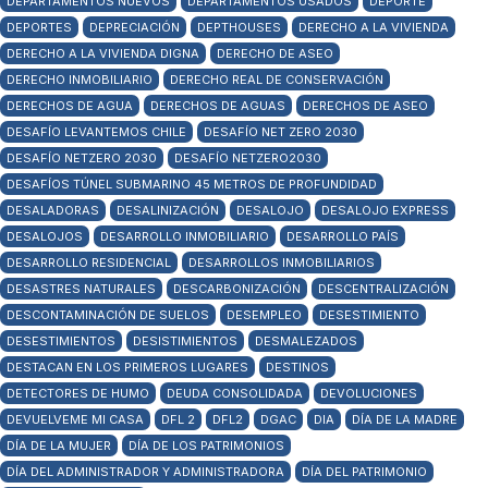
DEPARTAMENTOS NUEVOS
DEPARTAMENTOS USADOS
DEPORTE
DEPORTES
DEPRECIACIÓN
DEPTHOUSES
DERECHO A LA VIVIENDA
DERECHO A LA VIVIENDA DIGNA
DERECHO DE ASEO
DERECHO INMOBILIARIO
DERECHO REAL DE CONSERVACIÓN
DERECHOS DE AGUA
DERECHOS DE AGUAS
DERECHOS DE ASEO
DESAFÍO LEVANTEMOS CHILE
DESAFÍO NET ZERO 2030
DESAFÍO NETZERO 2030
DESAFÍO NETZERO2030
DESAFÍOS TÚNEL SUBMARINO 45 METROS DE PROFUNDIDAD
DESALADORAS
DESALINIZACIÓN
DESALOJO
DESALOJO EXPRESS
DESALOJOS
DESARROLLO INMOBILIARIO
DESARROLLO PAÍS
DESARROLLO RESIDENCIAL
DESARROLLOS INMOBILIARIOS
DESASTRES NATURALES
DESCARBONIZACIÓN
DESCENTRALIZACIÓN
DESCONTAMINACIÓN DE SUELOS
DESEMPLEO
DESESTIMIENTO
DESESTIMIENTOS
DESISTIMIENTOS
DESMALEZADOS
DESTACAN EN LOS PRIMEROS LUGARES
DESTINOS
DETECTORES DE HUMO
DEUDA CONSOLIDADA
DEVOLUCIONES
DEVUELVEME MI CASA
DFL 2
DFL2
DGAC
DIA
DÍA DE LA MADRE
DÍA DE LA MUJER
DÍA DE LOS PATRIMONIOS
DÍA DEL ADMINISTRADOR Y ADMINISTRADORA
DÍA DEL PATRIMONIO