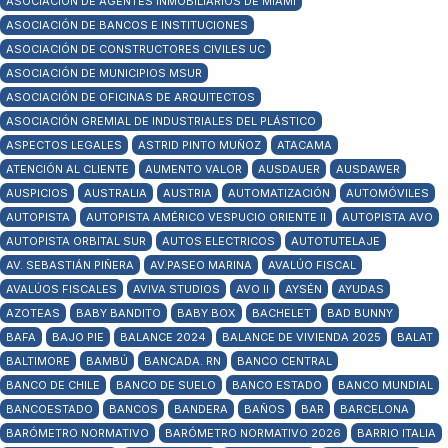
ASOCIACIÓN DE AGENTES INMOBILIARIOS DE MIAMI
ASOCIACIÓN DE BANCOS E INSTITUCIONES
ASOCIACIÓN DE CONSTRUCTORES CIVILES UC
ASOCIACIÓN DE MUNICIPIOS MSUR
ASOCIACIÓN DE OFICINAS DE ARQUITECTOS
ASOCIACIÓN GREMIAL DE INDUSTRIALES DEL PLÁSTICO
ASPECTOS LEGALES
ASTRID PINTO MUÑOZ
ATACAMA
ATENCIÓN AL CLIENTE
AUMENTO VALOR
AUSDAUER
AUSDAWER
AUSPICIOS
AUSTRALIA
AUSTRIA
AUTOMATIZACIÓN
AUTOMÓVILES
AUTOPISTA
AUTOPISTA AMÉRICO VESPUCIO ORIENTE II
AUTOPISTA AVO
AUTOPISTA ORBITAL SUR
AUTOS ELECTRICOS
AUTOTUTELAJE
AV. SEBASTIÁN PIÑERA
AV.PASEO MARINA
AVALÚO FISCAL
AVALÚOS FISCALES
AVIVA STUDIOS
AVO II
AYSÉN
AYUDAS
AZOTEAS
BABY BANDITO
BABY BOX
BACHELET
BAD BUNNY
BAFA
BAJO PIE
BALANCE 2024
BALANCE DE VIVIENDA 2025
BALAT
BALTIMORE
BAMBÚ
BANCADA. RN
BANCO CENTRAL
BANCO DE CHILE
BANCO DE SUELO
BANCO ESTADO
BANCO MUNDIAL
BANCOESTADO
BANCOS
BANDERA
BAÑOS
BAR
BARCELONA
BARÓMETRO NORMATIVO
BARÓMETRO NORMATIVO 2026
BARRIO ITALIA