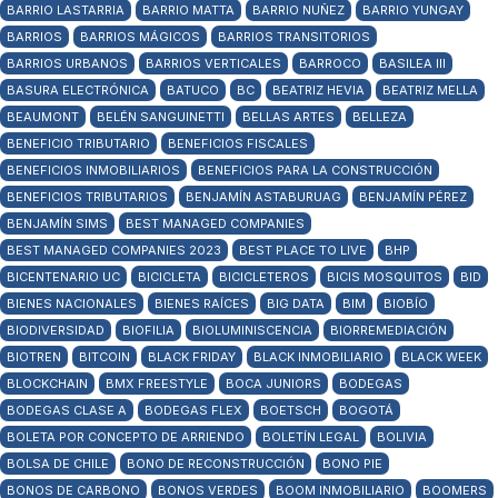
BARRIO LASTARRIA
BARRIO MATTA
BARRIO NUÑEZ
BARRIO YUNGAY
BARRIOS
BARRIOS MÁGICOS
BARRIOS TRANSITORIOS
BARRIOS URBANOS
BARRIOS VERTICALES
BARROCO
BASILEA III
BASURA ELECTRÓNICA
BATUCO
BC
BEATRIZ HEVIA
BEATRIZ MELLA
BEAUMONT
BELÉN SANGUINETTI
BELLAS ARTES
BELLEZA
BENEFICIO TRIBUTARIO
BENEFICIOS FISCALES
BENEFICIOS INMOBILIARIOS
BENEFICIOS PARA LA CONSTRUCCIÓN
BENEFICIOS TRIBUTARIOS
BENJAMÍN ASTABURUAG
BENJAMÍN PÉREZ
BENJAMÍN SIMS
BEST MANAGED COMPANIES
BEST MANAGED COMPANIES 2023
BEST PLACE TO LIVE
BHP
BICENTENARIO UC
BICICLETA
BICICLETEROS
BICIS MOSQUITOS
BID
BIENES NACIONALES
BIENES RAÍCES
BIG DATA
BIM
BIOBÍO
BIODIVERSIDAD
BIOFILIA
BIOLUMINISCENCIA
BIORREMEDIACIÓN
BIOTREN
BITCOIN
BLACK FRIDAY
BLACK INMOBILIARIO
BLACK WEEK
BLOCKCHAIN
BMX FREESTYLE
BOCA JUNIORS
BODEGAS
BODEGAS CLASE A
BODEGAS FLEX
BOETSCH
BOGOTÁ
BOLETA POR CONCEPTO DE ARRIENDO
BOLETÍN LEGAL
BOLIVIA
BOLSA DE CHILE
BONO DE RECONSTRUCCIÓN
BONO PIE
BONOS DE CARBONO
BONOS VERDES
BOOM INMOBILIARIO
BOOMERS