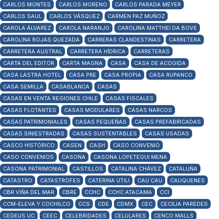
CARLOS MONTES
CARLOS MORENO
CARLOS PARADA MEYER
CARLOS SAUL
CARLOS VÁSQUEZ
CARMEN PAZ MUÑOZ
CAROLA ÁLVAREZ
CAROLA NARANJO
CAROLINA MATTHEI DA BOVE
CAROLINA ROJAS QUEZADA
CARRERAS CLANDESTINAS
CARRETERA
CARRETERA AUSTRAL
CARRETERA HÍDRICA
CARRETERAS
CARTA DEL EDITOR
CARTA MAGNA
CASA
CASA DE ACOGIDA
CASA LASTRA HOTEL
CASA PRE
CASA PROPIA
CASA RUPANCO
CASA SEMILLA
CASABLANCA
CASAS
CASAS EN VENTA REGIONES CHILE
CASAS FISCALES
CASAS FLOTANTES
CASAS MODULARES
CASAS NARCOS
CASAS PATRIMONIALES
CASAS PEQUEÑAS
CASAS PREFABRICADAS
CASAS SINIESTRADAS
CASAS SUSTENTABLES
CASAS USADAS
CASCO HISTÓRICO
CASEN
CASH
CASO CONVENIO
CASO CONVENIOS
CASONA
CASONA LOPETEGUI MENA
CASONA PATRIMONIAL
CASTILLOS
CATALINA CHÁVEZ
CATALUÑA
CATASTRO
CATASTROFES
CATERINA UTILI
CAU CAU
CAUQUENES
CBR VIÑA DEL MAR
CBRE
CCHC
CCHC ATACAMA
CCI
CCM-ELEVA Y COCHILCO
CCS
CDE
CDMX
CEC
CECILIA PAREDES
CEDEUS UC
CEEC
CELEBRIDADES
CELULARES
CENCO MALLS