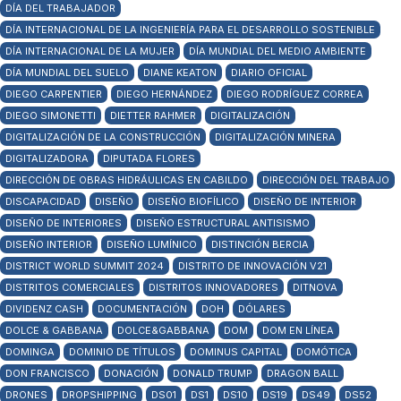
DÍA DEL TRABAJADOR
DÍA INTERNACIONAL DE LA INGENIERÍA PARA EL DESARROLLO SOSTENIBLE
DÍA INTERNACIONAL DE LA MUJER
DÍA MUNDIAL DEL MEDIO AMBIENTE
DÍA MUNDIAL DEL SUELO
DIANE KEATON
DIARIO OFICIAL
DIEGO CARPENTIER
DIEGO HERNÁNDEZ
DIEGO RODRÍGUEZ CORREA
DIEGO SIMONETTI
DIETTER RAHMER
DIGITALIZACIÓN
DIGITALIZACIÓN DE LA CONSTRUCCIÓN
DIGITALIZACIÓN MINERA
DIGITALIZADORA
DIPUTADA FLORES
DIRECCIÓN DE OBRAS HIDRÁULICAS EN CABILDO
DIRECCIÓN DEL TRABAJO
DISCAPACIDAD
DISEÑO
DISEÑO BIOFÍLICO
DISEÑO DE INTERIOR
DISEÑO DE INTERIORES
DISEÑO ESTRUCTURAL ANTISISMO
DISEÑO INTERIOR
DISEÑO LUMÍNICO
DISTINCIÓN BERCIA
DISTRICT WORLD SUMMIT 2024
DISTRITO DE INNOVACIÓN V21
DISTRITOS COMERCIALES
DISTRITOS INNOVADORES
DITNOVA
DIVIDENZ CASH
DOCUMENTACIÓN
DOH
DÓLARES
DOLCE & GABBANA
DOLCE&GABBANA
DOM
DOM EN LÍNEA
DOMINGA
DOMINIO DE TÍTULOS
DOMINUS CAPITAL
DOMÓTICA
DON FRANCISCO
DONACIÓN
DONALD TRUMP
DRAGON BALL
DRONES
DROPSHIPPING
DS01
DS1
DS10
DS19
DS49
DS52