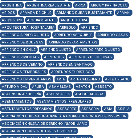
ARGENTINA
ARGENTINA REAL ESTATE
ARICA
ARICA Y PARINACOTA
ÁRIDOS
ARMADA DE CHILE
ARMANDO DURÁN BUSTAMANTE
ARMANI
ARQ% 2023
ARQUIAMBIENTE
ARQUITECTURA
ARQUITECTURA HOSPITALARIA
ARREGLO
ARRIENDO
ARRIENDO A PRECIO JUSTO
ARRIENDO ASEQUIBLE
ARRIENDO CASAS
ARRIENDO DE BODEGAS
ARRIENDO DEPARTAMENTOS
ARRIENDO EN CHILE
ARRIENDO JUSTO
ARRIENDO PRECIO JUSTO
ARRIENDO VIVIENDAS
ARRIENDOS
ARRIENDOS DE OFICINAS
ARRIENDOS DE VERANO
ARRIENDOS EN SANTIAGO
ARRIENDOS TEMPORALES
ARRIENDOS TURÍSTICOS
ARRIENDOS UNIVERSITARIOS
ARTE
ARTE CALLEJERO
ARTE URBANO
ARTURO VIDAL
ARUBA
ASAMBLEAS
ASATCH
ASBESTO
ASCENSOR ARTILLERÍA
ASCENSORES
ASEGURADORAS
ASENTAMIENTOS
ASENTAMIENTOS IRREGULARES
ASENTAMIENTOS PRECARIOS
ASESORES
ASESORIA
ASIA
ASIPLA
ASOCIACIÓN CHILENA DE ADMINISTRADORES DE FONDOS DE INVERSIÓN
ASOCIACIÓN CHILENA DE DERECHO INMOBILIARIO
ASOCIACIÓN CONSTRUCTORES CIVILES UC