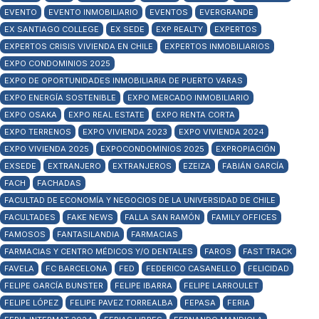
EVENTO
EVENTO INMOBILIARIO
EVENTOS
EVERGRANDE
EX SANTIAGO COLLEGE
EX SEDE
EXP REALTY
EXPERTOS
EXPERTOS CRISIS VIVIENDA EN CHILE
EXPERTOS INMOBILIARIOS
EXPO CONDOMINIOS 2025
EXPO DE OPORTUNIDADES INMOBILIARIA DE PUERTO VARAS
EXPO ENERGÍA SOSTENIBLE
EXPO MERCADO INMOBILIARIO
EXPO OSAKA
EXPO REAL ESTATE
EXPO RENTA CORTA
EXPO TERRENOS
EXPO VIVIENDA 2023
EXPO VIVIENDA 2024
EXPO VIVIENDA 2025
EXPOCONDOMINIOS 2025
EXPROPIACIÓN
EXSEDE
EXTRANJERO
EXTRANJEROS
EZEIZA
FABIÁN GARCÍA
FACH
FACHADAS
FACULTAD DE ECONOMÍA Y NEGOCIOS DE LA UNIVERSIDAD DE CHILE
FACULTADES
FAKE NEWS
FALLA SAN RAMÓN
FAMILY OFFICES
FAMOSOS
FANTASILANDIA
FARMACIAS
FARMACIAS Y CENTRO MÉDICOS Y/O DENTALES
FAROS
FAST TRACK
FAVELA
FC BARCELONA
FED
FEDERICO CASANELLO
FELICIDAD
FELIPE GARCÍA BUNSTER
FELIPE IBARRA
FELIPE LARROULET
FELIPE LÓPEZ
FELIPE PAVEZ TORREALBA
FEPASA
FERIA