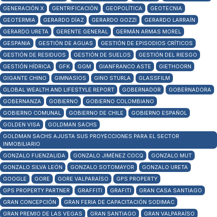
GENERACIÓN X
GENTRIFICACIÓN
GEOPOLÍTICA
GEOTECNIA
GEOTERMIA
GERARDO DÍAZ
GERARDO GOZZI
GERARDO LARRAÍN
GERARDO URETA
GERENTE GENERAL
GERMÁN ARMAS MOREL
GESPANIA
GESTIÓN DE AGUAS
GESTIÓN DE EPISODIOS CRÍTICOS
GESTIÓN DE RESIDUOS
GESTIÓN DE SUELOS
GESTIÓN DEL RIESGO
GESTIÓN HÍDRICA
GFK
GGM
GIANFRANCO ASTE
GIETHOORN
GIGANTE CHINO
GIMNASIOS
GINO STURLA
GLASSFILM
GLOBAL WEALTH AND LIFESTYLE REPORT
GOBERNADOR
GOBERNADORA
GOBERNANZA
GOBIERNO
GOBIERNO COLOMBIANO
GOBIERNO COMUNAL
GOBIERNO DE CHILE
GOBIERNO ESPAÑOL
GOLDEN VISA
GOLDMAN SACHS
GOLDMAN SACHS AJUSTA SUS PROYECCIONES PARA EL SECTOR
INMOBILIARIO
GONZALO FUENZALIDA
GONZALO JIMÉNEZ COCQ
GONZALO MUT
GONZALO SILVA LEÓN
GONZALO SOTOMAYOR
GONZALO URETA
GOOGLE
GORE
GORE VALPARAÍSO
GPS PROPERTY
GPS PROPERTY PARTNER
GRAFFITI
GRAFITI
GRAN CASA SANTIAGO
GRAN CONCEPCIÓN
GRAN FERIA DE CAPACITACIÓN SODIMAC
GRAN PREMIO DE LAS VEGAS
GRAN SANTIAGO
GRAN VALPARAÍSO