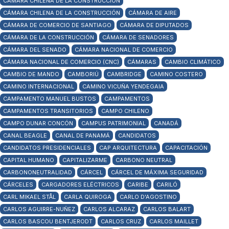
CÁMARA CHILENA DE LA CONSTRUCCIÓN
CÁMARA CHILENA DE LA CONSTRUCCIÓN
CÁMARA DE AIRE
CÁMARA DE COMERCIO DE SANTIAGO
CÁMARA DE DIPUTADOS
CÁMARA DE LA CONSTRUCCIÓN
CÁMARA DE SENADORES
CÁMARA DEL SENADO
CÁMARA NACIONAL DE COMERCIO
CÁMARA NACIONAL DE COMERCIO (CNC)
CÁMARAS
CAMBIO CLIMÁTICO
CAMBIO DE MANDO
CAMBORIÚ
CAMBRIDGE
CAMINO COSTERO
CAMINO INTERNACIONAL
CAMINO VICUÑA YENDEGAIA
CAMPAMENTO MANUEL BUSTOS
CAMPAMENTOS
CAMPAMENTOS TRANSITORIOS
CAMPO CHILENO
CAMPO DUNAR CONCÓN
CAMPUS PATRIMONIAL
CANADÁ
CANAL BEAGLE
CANAL DE PANAMÁ
CANDIDATOS
CANDIDATOS PRESIDENCIALES
CAP ARQUITECTURA
CAPACITACIÓN
CAPITAL HUMANO
CAPITALIZARME
CARBONO NEUTRAL
CARBONONEUTRALIDAD
CÁRCEL
CÁRCEL DE MÁXIMA SEGURIDAD
CÁRCELES
CARGADORES ELÉCTRICOS
CARIBE
CARILÓ
CARL MIKAEL STÅL
CARLA QUIROGA
CARLO D'AGOSTINO
CARLOS AGUIRRE-NUÑEZ
CARLOS ALCARAZ
CARLOS BALART
CARLOS BASCOU BENTJERODT
CARLOS CRUZ
CARLOS MAILLET