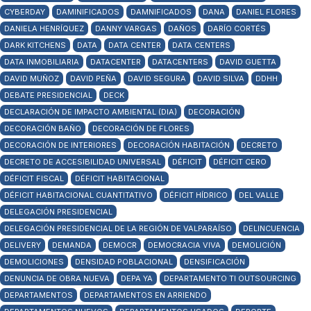
CYBERDAY
DAMINIFICADOS
DAMNIFICADOS
DANA
DANIEL FLORES
DANIELA HENRÍQUEZ
DANNY VARGAS
DAÑOS
DARÍO CORTÉS
DARK KITCHENS
DATA
DATA CENTER
DATA CENTERS
DATA INMOBILIARIA
DATACENTER
DATACENTERS
DAVID GUETTA
DAVID MUÑOZ
DAVID PEÑA
DAVID SEGURA
DAVID SILVA
DDHH
DEBATE PRESIDENCIAL
DECK
DECLARACIÓN DE IMPACTO AMBIENTAL (DIA)
DECORACIÓN
DECORACIÓN BAÑO
DECORACIÓN DE FLORES
DECORACIÓN DE INTERIORES
DECORACIÓN HABITACIÓN
DECRETO
DECRETO DE ACCESIBILIDAD UNIVERSAL
DÉFICIT
DÉFICIT CERO
DÉFICIT FISCAL
DÉFICIT HABITACIONAL
DÉFICIT HABITACIONAL CUANTITATIVO
DÉFICIT HÍDRICO
DEL VALLE
DELEGACIÓN PRESIDENCIAL
DELEGACIÓN PRESIDENCIAL DE LA REGIÓN DE VALPARAÍSO
DELINCUENCIA
DELIVERY
DEMANDA
DEMOCR
DEMOCRACIA VIVA
DEMOLICIÓN
DEMOLICIONES
DENSIDAD POBLACIONAL
DENSIFICACIÓN
DENUNCIA DE OBRA NUEVA
DEPA YA
DEPARTAMENTO TI OUTSOURCING
DEPARTAMENTOS
DEPARTAMENTOS EN ARRIENDO