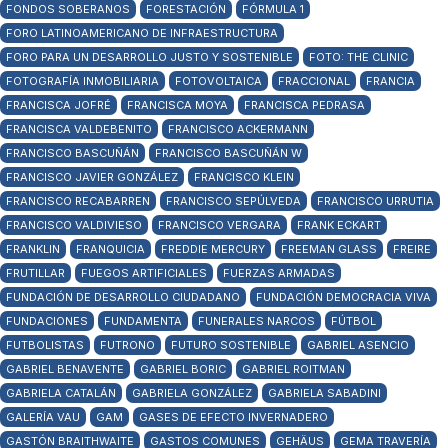
FONDOS SOBERANOS
FORESTACIÓN
FÓRMULA 1
FORO LATINOAMERICANO DE INFRAESTRUCTURA
FORO PARA UN DESARROLLO JUSTO Y SOSTENIBLE
FOTO: THE CLINIC
FOTOGRAFÍA INMOBILIARIA
FOTOVOLTAICA
FRACCIONAL
FRANCIA
FRANCISCA JOFRÉ
FRANCISCA MOYA
FRANCISCA PEDRASA
FRANCISCA VALDEBENITO
FRANCISCO ACKERMANN
FRANCISCO BASCUÑÁN
FRANCISCO BASCUÑÁN W
FRANCISCO JAVIER GONZÁLEZ
FRANCISCO KLEIN
FRANCISCO RECABARREN
FRANCISCO SEPÚLVEDA
FRANCISCO URRUTIA
FRANCISCO VALDIVIESO
FRANCISCO VERGARA
FRANK ECKART
FRANKLIN
FRANQUICIA
FREDDIE MERCURY
FREEMAN GLASS
FREIRE
FRUTILLAR
FUEGOS ARTIFICIALES
FUERZAS ARMADAS
FUNDACIÓN DE DESARROLLO CIUDADANO
FUNDACIÓN DEMOCRACIA VIVA
FUNDACIONES
FUNDAMENTA
FUNERALES NARCOS
FÚTBOL
FUTBOLISTAS
FUTRONO
FUTURO SOSTENIBLE
GABRIEL ASENCIO
GABRIEL BENAVENTE
GABRIEL BORIC
GABRIEL ROITMAN
GABRIELA CATALÁN
GABRIELA GONZÁLEZ
GABRIELA SABADINI
GALERÍA VAU
GAM
GASES DE EFECTO INVERNADERO
GASTÓN BRAITHWAITE
GASTOS COMUNES
GEHÄUS
GEMA TRAVERÍA