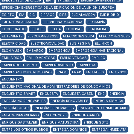
EFECTO ISLA DE CALOR
EFH
EFICIENCIA
EFICIENCIA ENERGÉTICA
EFICIENCIA ENERGÉTICA DE LA EDIFICACIÓN DE LA UNIÓN EUROPEA
EGIPTO
EIA
EICI
EIFFAGE
EIFS
EJE ALAMEDA
EJE BIOBÍO
EJE NUEVA ALAMEDA
EJE VICUÑA MACKENNA
EL CAMPÍN
EL COLORADO
EL GOLF
EL LOA
EL OLIVAR
EL ROMERAL
EL TENIENTE
ELECCIONES 2023
ELECCIONES 2024
ELECCIONES 2025
ELECTRICIDAD
ELECTROMOVILIDAD
ELIS REGINA
ELLINIKON
ELON MUSK
EMBARGO
EMERGENCIA
EMERGENCIA HABITACIONAL
EMILIA RÍOS
EMILIO VENEGAS
EMILIO VENGAS
EMPLEO
EMPRENDE TU MENTE
EMPRENDIMIENTO
EMPRESAS
EMPRESAS CONSTRUCTORAS
ENAMI
ENAP
ENCHAPES
ENCI 2023
ENCUENTRO
ENCUENTRO NACIONAL DE ADMINISTRADORES DE CONDOMINIOS
ENCUENTRO SMART
ENCUESTA
ENCUESTA CASEN
ENE
ENERGÍA
ENERGÍA NO RENOVABLES
ENERGÍA RENOVABLES
ENERGÍA SÍSMICA
ENERGÍA SOLAR
ENERGÍAS RENOVABLES
ENFRIAMIENTO INMOBILIARIO
ENLACE INMOBILIARIO
ENLOCE 2025
ENRIQUE GARCÍA
ENRIQUE GASTALVER
ENRIQUE MATUSCHKA
ENRIQUE SOTZ
ENTRE LOS OTROS RUBROS
ENTREGA DOMINIOS
ENTREGA INMEDIATA