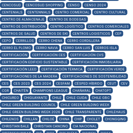
CENCOSUD
CENCOSUD SHOPPING
CENSO
CENSO 2024
CENTENIALS
CENTENNIALS
CENTRO COMERCIAL
CENTRO CULTURAL
CENTRO DE ALMACENAJE
CENTRO DE BODEGAS
CENTRO DE DISTRIBUCIÓN
CENTRO LOGÍSTICO
CENTROS COMERCIALES
CENTROS DE SALUD
CENTROS DE SKI
CENTROS LOGISTICOS
CEP
CEPO
CERRILLOS
CERRO CHENA
CERRO CORDILLERA
CERRO EL PLOMO
CERRO NAVIA
CERRO SAN LUIS
CERROS ISLA
CERTIFICACIÓN
CERTIFICACIÓN CES
CERTIFICACIÓN CVS
CERTIFICACIÓN EDIFICIO SUSTENTABLE
CERTIFICACIÓN INMOBILIARIA
CERTIFICACIÓN LEED
CERTIFICACIÓN TÉRMICA
CERTIFICACIÓN VERDE
CERTIFICACIONES DE LA MADERA
CERTIFICACIONES DE SOSTENIBILIDAD
CES
CES 2023
CES 2024
CESFAM
CÉSPED HÍBRIDO
CEUT
CEV
CGR
CHAITÉN
CHAMPIONS LEAGUE
CHAÑARAL
CHATGPT
CHICUREO
CHIGUAYANTE
CHILE
CHILE CUIDA
CHILE GBC
CHILE GREEN BUILDING COUNCIL
CHILE GREEN BUILDING WEEK
CHILE GREEN BUILDING WEEK 2026
CHILE TRANSPARENTE
CHILEHAUS
CHILENOS
CHILLÁN
CHILOÉ
CHINA
CHIP
CHOLET
CHONGQING
CHRISTIAN BALE
CHRISTIAN CANCINO
CIA NACIONAL