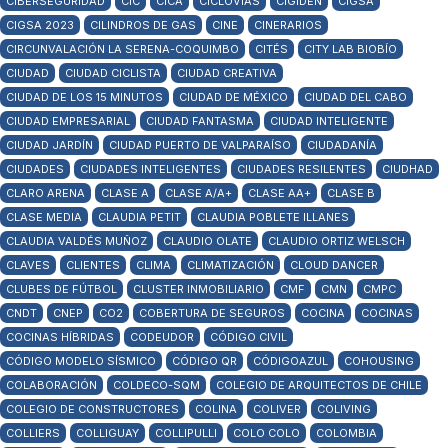
CIBERSEGURIDAD
CIC
CICA
CICLOVÍAS
CIGIDEN
CIGSA
CIGSA 2023
CILINDROS DE GAS
CINE
CINERARIOS
CIRCUNVALACIÓN LA SERENA-COQUIMBO
CITÉS
CITY LAB BIOBÍO
CIUDAD
CIUDAD CICLISTA
CIUDAD CREATIVA
CIUDAD DE LOS 15 MINUTOS
CIUDAD DE MÉXICO
CIUDAD DEL CABO
CIUDAD EMPRESARIAL
CIUDAD FANTASMA
CIUDAD INTELIGENTE
CIUDAD JARDÍN
CIUDAD PUERTO DE VALPARAÍSO
CIUDADANÍA
CIUDADES
CIUDADES INTELIGENTES
CIUDADES RESILENTES
CIUDHAD
CLARO ARENA
CLASE A
CLASE A/A+
CLASE AA+
CLASE B
CLASE MEDIA
CLAUDIA PETIT
CLAUDIA POBLETE ILLANES
CLAUDIA VALDÉS MUÑOZ
CLAUDIO OLATE
CLAUDIO ORTIZ WELSCH
CLAVES
CLIENTES
CLIMA
CLIMATIZACIÓN
CLOUD DANCER
CLUBES DE FÚTBOL
CLUSTER INMOBILIARIO
CMF
CMN
CMPC
CNDT
CNEP
CO2
COBERTURA DE SEGUROS
COCINA
COCINAS
COCINAS HÍBRIDAS
CODEUDOR
CÓDIGO CIVIL
CÓDIGO MODELO SÍSMICO
CÓDIGO QR
CÓDIGOAZUL
COHOUSING
COLABORACIÓN
COLDECO-SQM
COLEGIO DE ARQUITECTOS DE CHILE
COLEGIO DE CONSTRUCTORES
COLINA
COLIVER
COLIVING
COLLIERS
COLLIGUAY
COLLIPULLI
COLO COLO
COLOMBIA