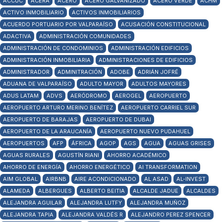
ACCUC
ACERA
ACERO
ACERO GALVANIZADO
ACERO VERDE
ACHM
ACTIVO INMOBILIARIO
ACTIVOS INMOBILIARIOS
ACUERDO PORTUARIO POR VALPARAÍSO
ACUSACIÓN CONSTITUCIONAL
ADACTIVA
ADMINISTRACIÓN COMUNIDADES
ADMINISTRACIÓN DE CONDOMINIOS
ADMINISTRACIÓN EDIFICIOS
ADMINISTRACIÓN INMOBILIARIA
ADMINISTRACIONES DE EDIFICIOS
ADMINISTRADOR
ADMINITRACIÓN
ADOBE
ADRIÁN JOFRÉ
ADUANA DE VALPARAÍSO
ADULTO MAYOR
ADULTOS MAYORES
ADUS LATAM
ADVS
AERÓDROMO
AEROGEL
AEROPUERTO
AEROPUERTO ARTURO MERINO BENÍTEZ
AEROPUERTO CARRIEL SUR
AEROPUERTO DE BARAJAS
AEROPUERTO DE DUBAI
AEROPUERTO DE LA ARAUCANÍA
AEROPUERTO NUEVO PUDAHUEL
AEROPUERTOS
AFP
ÁFRICA
AGOP
AGS
AGUA
AGUAS GRISES
AGUAS RURALES
AGUSTÍN RIANI
AHORRO ACADÉMICO
AHORRO DE ENERGÍA
AHORRO ENERGÉTICO
AI TRANSFORMATION
AIM GLOBAL
AIRBNB
AIRE ACONDICIONADO
AL ASAD
AL-INVEST
ALAMEDA
ALBERGUES
ALBERTO BEITIA
ALCALDE JADUE
ALCALDES
ALEJANDRA AGUILAR
ALEJANDRA LUTFY
ALEJANDRA MUÑOZ
ALEJANDRA TAPIA
ALEJANDRA VALDÉS R
ALEJANDRO PEREZ SPENCER