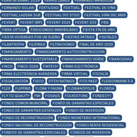
FERIA INTERMAT 2024
FERIAS LIBRES
FERNANDO MANDIOLA
FERNANDO SOLARI
FERTILIDAD
FESTIVAL
FESTIVAL DE VIÑA
FESTIVAL LADERA SUR
FESTIVAL OH! STGO
FESTIVAL VIÑA DEL MAR
FEVENT
FEVENT (MP)
FEVENT 2023
FEVENT 203
FIBE
FIBRA OPTICA
FIDEICOMISO INMOBILIARIO
FIESTA FIN DE AÑO
FIESTA VIVIENDAS POR UN SUEÑO
FIESTAS PATRIAS
FIGITALES
FILANTROPIA
FILIPINAS
FILTRACIONES
FINAL DE AÑO 2025
FINANCIAMIENTO
FINANCIAMIENTO AUTOCONSTRUCCIÓN
FINANCIAMIENTO SUSTENTABLE
FINANCIAMIENTO VERDE
FINANCIERAS
FINCO
FINCO 2026
FINTECH
FIRMA ELECTRÓNICA
FIRMA ELECTRÓNICA AVANZADA
FIRMA VIRTUAL
FISCALÍA
FISCALIZACIÓN
FISCO
FITCH RATINGS
FITO PAEZ
FLEISCHMANN S.A
FLEX
FLIPPING
FLORA Y FAUNA
FLORIANÓPOLIS
FLORIDA
FLY TO QUALITY
FMI
FOGAES
FOLKESTONE
FONDECYT
FONDO COMÚN MUNICIPAL
FONDO DE GARANTÍAS ESPECIALES
FONDO DE GARANTÍAS ESTATALES
FONDO DE INVERSIÓN
FONDO DE RECONSTRUCCIÓN
FONDO MONETARIO INTERNACIONAL
FONDO NACIONAL DE RECONSTRUCCIÓN
FONDO RENTA RESIDENCIAL
FONDOS DE GARANTÍAS ESPECIALES
FONDOS DE INVERSIÓN