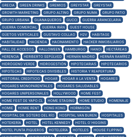
GRECIA
GREEN DRINKS
GREMIOS
GREYSTAR
GREYSTAR
GROWTH MARKETING
GRUPO ALTING
GRUPO NUMA
GRUPO PATIO
GRUPO URBANA
GUANAQUEROS
GUCCI
GUERRA ARANCELARIA
GUERRA COMERCIAL
GUERRA IRÁN
GUEST HOUSE
GÜETOS VERTICALES
GUSTAVO COLLAO
H2V
HABITAGE
HABITALIDAD
HACIENDA
HACINAMIENTO
HACKER INMOBILIARIOS
HALL DE ACCESOS
HALLOWEEN
HAMBURGO
HANOI
HECTÁREAS
HERENCIA
HERIBERTO SEPÚLVED
HERNÁN MADRID
HERNÁN RAMÍREZ
HIDRÓGENO VERDE
HIDROGESTIÓN
HIPOTECARIAS
HIPOTECARIOS
HIPOTECAS
HIPOTECAS DIVISIBLES
HISTORIA Y REAPERTURA
HISTORIAL CREDITICIO
HOGAR
HOGAR A LA VENTA
HOGARES
HOGARES MONOPARENTALES
HOGARES SALUDABLES
HOGARES UNIPERSONALES
HOLLYWOOD
HOME FEST
HOME FEST DE YAPO.CL
HOME STAGING
HOME STUDIO
HOMENAJE
HOMIE
HOMIE RENT
HONG KONG
HORMIGÓN
HOSPITAL DR. SÓTERO DEL RÍO
HOSPITAL VAN BUREN
HOSPITALES
HOTEKERÍA
HOTEL
HOTEL KENNEDY
HOTEL O´HIGGINS
HOTEL PUNTA PIQUEROS
HOTELERÍA
HOTELES
HOUSE FLIPPING