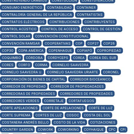
CONSTRUYENDO CAMBIOS
CONSTUCCIÓN
CONSTUYEACCIÓN
CONSUMO ENERGÉTICO
CONTABILIDAD
CONTAINER
CONTRALORÍA GENERAL DE LA REPÚBLICA
CONTRATISTAS
CONTRATOS ELÉCTRICOS
CONTRIBUCIONES
CONTRIBUYENTES
CONTROL ACÚSTICO
CONTROL DE ACCESO
CONTROL DE GESTIÓN
CONTROL SOLAR
CONVENCIÓN CONSTITUCIONAL
CONVENCIÓN RAMSAR
COOPERATIVAS
COP
COP27
COP28
COP30
COPA AMÉRICA
COPENHAGUE
COPIAPÓ
COPROPIEDAD
COQUIMBO
CÓRDOBA
CORDYCEPS
COREA
COREA DEL SUR
CORES
CORFO
CORMA
CORNELIO SAAVEDRA
CORNELIO SAAVEDRA U.
CORNELIO SAAVEDRA URIARTE
CORONEL
CORPORACIÓN DE BIENES DE CAPITAL
CORREDOR BIOCEANICO
CORREDOR DE PROPIEDAD
CORREDOR DE PROPIEDADADES
CORREDORAS DE PROPIEDADES
CORREDORES DE PROPIEDADES
CORREDORES VERDES
CORRETAJE
CORTAFUEGOS
CORTE APELACIONES
CORTE DE APELACIONES
CORTE DE LUZ
CORTE SUPREMA
CORTES DE LUZ
COSOC
COSTA DEL SOL
COSTANERA ANDRÉS BELLO
COSTO DE LA VIDA
COTIZACIONES
COUNTRY GARDEN
COWORK
COWORKING
COYHAIQUE
CPC
CPI