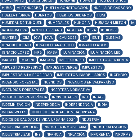
HUACHIPATO
HUACHURABA
HUALAÑE
HUAWEI
HUB LOGÍSTICO
HUBS
HUECHURABA
HUELLA CONSTRUCCIÓN
HUELLA DE CARBONO
HUELLA HÍDRICA
HUERTOS
HUERTOS URBANOS
HUM
HUMEDAL DE TUNQUÉN
HUMEDALES
HUNGRÍA
HURACÁN MILTON
IA
IAGENERATIVA
IAN SUTHERLAND
IASOLAR
IBIZA
IBUILDER
IBUYERS
ICIM
ICV
ICVU
ICVU 2025
IEF
IEUT
IGLESIAS
IGNACIO DEL RÍO
IGNACIO GARAFULICH
IGNACIO LAGOS
IGNACIO LÓPEZ
IHRB
IKASA
ILUMINACIÓN
ILUMINACIÓN LED
IMACEC
IMACINF
IMACON
IMPRESIÓN 3D
IMPUESTO A LA RENTA
IMPUESTO REGRESIVO
IMPUESTO VERDE
IMPUESTOS
IMPUESTOS A LA PROPIEDAD
IMPUESTOS INMOBILIARIOS
INCENDIO
INCENDIO FORESTAL
INCENDIOS
INCENDIOS EN VALPARAÍSO
INCENDIOS FORESTALES
INCERTEZA NORMATIVA
INCERTIDUMBRE JURÍDICA
INCIVILIDADES
IND
INDAP
INDEMNIZACIÓN
INDEPENDECIA
INDEPENDENCIA
INDIA
INDIAN WELLS
ÍNDICE DE CALIDAD DE VIDA URBANA
ÍNDICE DE CALIDAD DE VIDA URBANA 2024
INDUSTRIA
INDUSTRIA CIRCULAR
INDUSTRIA INMOBILIARIA
INDUSTRIALIZACIÓN
INDUSTRIALIZAR
INE
INFANCIA
INFLACIÓN
INFORENTA
INFORME