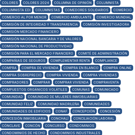
COLORES
COLORES 2024
COLUMNA DE OPINIÓN
COLUMNISTA
COLUMNISTA EDI
COLUMNISTAS
COMEDORES SOLIDARIOS
COMERCIO
COMERCIO AL POR MENOR
COMERCIO AMBULANTE
COMERCIO MUNDIAL
COMISIÓN DE INTEGRIDAD Y TRANSPARENCIA
COMISIÓN INVESTIGADORA
COMISIÓN MERCADO FINANCIERO
COMISIÓN NACIONAL BANCARIA Y DE VALORES
COMISIÓN NACIONAL DE PRODUCTIVIDAD
COMISIÓN PARA EL MERCADO FINANCIERO
COMITÉ DE ADMINISTRACIÓN
COMPAÑIAS DE SEGUROS
COMPLEMENTAR RENTA
COMPLIANCE
COMPRA
COMPRA DE VIVIENDA
COMPRA EN BLANCO
COMPRA ONLINE
COMPRA SOBREPRECIO
COMPRA VIVIENDA
COMPRA VIVIENDAS
COMPRADORES
COMPRAR
COMPRAR VIVIENDA
COMPRAVENTA
COMPUESTOS ORGÁNICOS VOLÁTILES
COMUNAS
COMUNICADO
COMUNIDAD
COMUNIDAD DE MUJERES INMOBILIARIAS
COMUNIDAD FELIZ
COMUNIDAD MADRILEÑA
COMUNIDADES
COMUNIDADES DE EDIFICIOS
CONAF
CONCEPCIÓN
CONCESIÓN
CONCESIÓN INMOBILIARIA
CONCHALÍ
CONCILIACIÓN LABORAL
CÓNCLAVE
CONCÓN
CONCURSO
CONDOMINIOS
CONDOMINIOS DE HECHO
CONDOMINIOS INDUSTRIALES