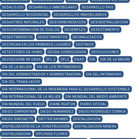
DESALOJOS
DESARROLLO INMOBILIARIO
DESARROLLO PAÍS
DESARROLLO RESIDENCIAL
DESARROLLOS INMOBILIARIOS
DESASTRES NATURALES
DESCARBONIZACIÓN
DESCENTRALIZACIÓN
DESCONTAMINACIÓN DE SUELOS
DESEMPLEO
DESESTIMIENTO
DESESTIMIENTOS
DESISTIMIENTOS
DESMALEZADOS
DESTACAN EN LOS PRIMEROS LUGARES
DESTINOS
DETECTORES DE HUMO
DEUDA CONSOLIDADA
DEVOLUCIONES
DEVUELVEME MI CASA
DFL 2
DFL2
DGAC
DIA
DÍA DE LA MADRE
DÍA DE LA MUJER
DÍA DE LOS PATRIMONIOS
DÍA DEL ADMINISTRADOR Y ADMINISTRADORA
DÍA DEL PATRIMONIO
DÍA DEL TRABAJADOR
DÍA INTERNACIONAL DE LA INGENIERÍA PARA EL DESARROLLO SOSTENIBLE
DÍA INTERNACIONAL DE LA MUJER
DÍA MUNDIAL DEL MEDIO AMBIENTE
DÍA MUNDIAL DEL SUELO
DIANE KEATON
DIARIO OFICIAL
DIEGO CARPENTIER
DIEGO HERNÁNDEZ
DIEGO RODRÍGUEZ CORREA
DIEGO SIMONETTI
DIETTER RAHMER
DIGITALIZACIÓN
DIGITALIZACIÓN DE LA CONSTRUCCIÓN
DIGITALIZACIÓN MINERA
DIGITALIZADORA
DIPUTADA FLORES