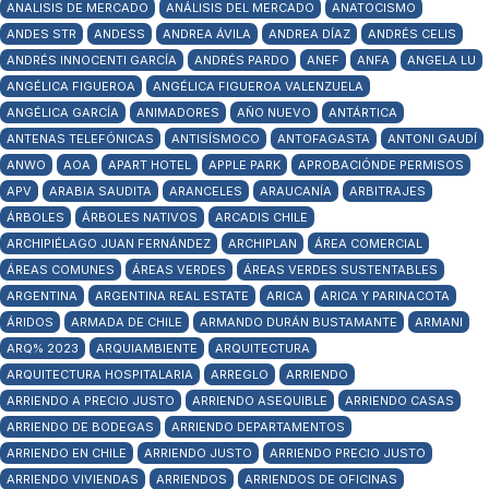
ANALISIS DE MERCADO
ANÁLISIS DEL MERCADO
ANATOCISMO
ANDES STR
ANDESS
ANDREA ÁVILA
ANDREA DÍAZ
ANDRÉS CELIS
ANDRÉS INNOCENTI GARCÍA
ANDRÉS PARDO
ANEF
ANFA
ANGELA LU
ANGÉLICA FIGUEROA
ANGÉLICA FIGUEROA VALENZUELA
ANGÉLICA GARCÍA
ANIMADORES
AÑO NUEVO
ANTÁRTICA
ANTENAS TELEFÓNICAS
ANTISÍSMOCO
ANTOFAGASTA
ANTONI GAUDÍ
ANWO
AOA
APART HOTEL
APPLE PARK
APROBACIÓNDE PERMISOS
APV
ARABIA SAUDITA
ARANCELES
ARAUCANÍA
ARBITRAJES
ÁRBOLES
ÁRBOLES NATIVOS
ARCADIS CHILE
ARCHIPIÉLAGO JUAN FERNÁNDEZ
ARCHIPLAN
ÁREA COMERCIAL
ÁREAS COMUNES
ÁREAS VERDES
ÁREAS VERDES SUSTENTABLES
ARGENTINA
ARGENTINA REAL ESTATE
ARICA
ARICA Y PARINACOTA
ÁRIDOS
ARMADA DE CHILE
ARMANDO DURÁN BUSTAMANTE
ARMANI
ARQ% 2023
ARQUIAMBIENTE
ARQUITECTURA
ARQUITECTURA HOSPITALARIA
ARREGLO
ARRIENDO
ARRIENDO A PRECIO JUSTO
ARRIENDO ASEQUIBLE
ARRIENDO CASAS
ARRIENDO DE BODEGAS
ARRIENDO DEPARTAMENTOS
ARRIENDO EN CHILE
ARRIENDO JUSTO
ARRIENDO PRECIO JUSTO
ARRIENDO VIVIENDAS
ARRIENDOS
ARRIENDOS DE OFICINAS