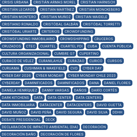
CRISIS URBANA
CRISTIÁN ARMAS MOREL
CRISTIAN HARNISCH
CRISTIÁN LECAROS
CRISTIÁN MARTÍNEZ
CRISTIÁN MONCKEBERG
CRISTIÁN MONTERO
CRISTIAN MUÑOZ
CRISTIAN WAIDELE
CRISTIANO RONALDO
CRISTÓBAL GALBÁN
CRISTÓBAL TORRETTI
CRISTÓBAL URIARTE
CRITERIOS
CROWDFUNDING
CROWDFUNDING INMOBILIARIO
CROWDSHIPPING
CRUCEROS
CRUZADOS
CTEC
CUARTEL
CUARTEL PDI
CUBA
CUENTA PÚBLICA
CULTURA ORGANIZACIONAL
CUMBRE G7
CUPERTINO
CURACO DE VÉLEZ
CURANILAHUE
CURAZAO
CURICÓ
CURSOS
CURUAMA
CUSHMAN & WAKEFIELD
CVD
CYBER DAY
CYBER DAY 2026
CYBER MONDAY
CYBER MONDAY CHILE 2023
CYBERDAY
DAMINIFICADOS
DAMNIFICADOS
DANA
DANIEL FLORES
DANIELA HENRÍQUEZ
DANNY VARGAS
DAÑOS
DARÍO CORTÉS
DARK KITCHENS
DATA
DATA CENTER
DATA CENTERS
DATA INMOBILIARIA
DATACENTER
DATACENTERS
DAVID GUETTA
DAVID MUÑOZ
DAVID PEÑA
DAVID SEGURA
DAVID SILVA
DDHH
DEBATE PRESIDENCIAL
DECK
DECLARACIÓN DE IMPACTO AMBIENTAL (DIA)
DECORACIÓN
DECORACIÓN BAÑO
DECORACIÓN DE FLORES