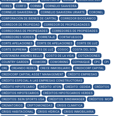
CORES
CORFO
CORMA
CORNELIO SAAVEDRA
CORNELIO SAAVEDRA U.
CORNELIO SAAVEDRA URIARTE
CORONEL
CORPORACIÓN DE BIENES DE CAPITAL
CORREDOR BIOCEANICO
CORREDOR DE PROPIEDAD
CORREDOR DE PROPIEDADADES
CORREDORAS DE PROPIEDADES
CORREDORES DE PROPIEDADES
CORREDORES VERDES
CORRETAJE
CORTAFUEGOS
CORTE APELACIONES
CORTE DE APELACIONES
CORTE DE LUZ
CORTE SUPREMA
CORTES DE LUZ
COSOC
COSTA DEL SOL
COSTANERA ANDRÉS BELLO
COSTO DE LA VIDA
COTIZACIONES
COUNTRY GARDEN
COWORK
COWORKING
COYHAIQUE
CPC
CPI
CRE
CREANDO REDES
CRECE INMOBILIARIO
CREDICORP CAPITAL
CREDICORP CAPITAL ASSET MANAGEMENT
CRÉDITO EMPRESAS
CRÉDITO ESPECIAL A LAS EMPRESAS CONSTRUCTORAS
CRÉDITO HIPOTECARIO
CRÉDITO: ATON
CRÉDITO: CEDIDA
CRÉDITOS
CRÉDITOS HIPOTECARIOS
CRÉDITOS HIPOTECARIOS VERDES
CREDITOS: BEIN SPORTS USA
CRÉDITOS: BINSWANGER
CRÉDITOS: MOP
CREMATORIOS
CRIPTOMONEDAS
CRISIS CLIMÁTICA
CRISIS HABITACIONAL
CRISIS HÍDRICA
CRISIS INMOBILIARIA