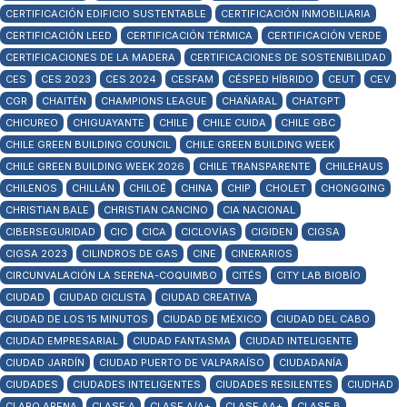
CERTIFICACIÓN EDIFICIO SUSTENTABLE
CERTIFICACIÓN INMOBILIARIA
CERTIFICACIÓN LEED
CERTIFICACIÓN TÉRMICA
CERTIFICACIÓN VERDE
CERTIFICACIONES DE LA MADERA
CERTIFICACIONES DE SOSTENIBILIDAD
CES
CES 2023
CES 2024
CESFAM
CÉSPED HÍBRIDO
CEUT
CEV
CGR
CHAITÉN
CHAMPIONS LEAGUE
CHAÑARAL
CHATGPT
CHICUREO
CHIGUAYANTE
CHILE
CHILE CUIDA
CHILE GBC
CHILE GREEN BUILDING COUNCIL
CHILE GREEN BUILDING WEEK
CHILE GREEN BUILDING WEEK 2026
CHILE TRANSPARENTE
CHILEHAUS
CHILENOS
CHILLÁN
CHILOÉ
CHINA
CHIP
CHOLET
CHONGQING
CHRISTIAN BALE
CHRISTIAN CANCINO
CIA NACIONAL
CIBERSEGURIDAD
CIC
CICA
CICLOVÍAS
CIGIDEN
CIGSA
CIGSA 2023
CILINDROS DE GAS
CINE
CINERARIOS
CIRCUNVALACIÓN LA SERENA-COQUIMBO
CITÉS
CITY LAB BIOBÍO
CIUDAD
CIUDAD CICLISTA
CIUDAD CREATIVA
CIUDAD DE LOS 15 MINUTOS
CIUDAD DE MÉXICO
CIUDAD DEL CABO
CIUDAD EMPRESARIAL
CIUDAD FANTASMA
CIUDAD INTELIGENTE
CIUDAD JARDÍN
CIUDAD PUERTO DE VALPARAÍSO
CIUDADANÍA
CIUDADES
CIUDADES INTELIGENTES
CIUDADES RESILENTES
CIUDHAD
CLARO ARENA
CLASE A
CLASE A/A+
CLASE AA+
CLASE B