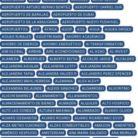
AEROPUERTO ARTURO MERINO BENÍTEZ
AEROPUERTO CARRIEL SUR
AEROPUERTO DE BARAJAS
AEROPUERTO DE DUBAI
AEROPUERTO DE LA ARAUCANÍA
AEROPUERTO NUEVO PUDAHUEL
AEROPUERTOS
AFP
ÁFRICA
AGOP
AGS
AGUA
AGUAS GRISES
AGUAS RURALES
AGUSTÍN RIANI
AHORRO ACADÉMICO
AHORRO DE ENERGÍA
AHORRO ENERGÉTICO
AI TRANSFORMATION
AIM GLOBAL
AIRBNB
AIRE ACONDICIONADO
AL ASAD
AL-INVEST
ALAMEDA
ALBERGUES
ALBERTO BEITIA
ALCALDE JADUE
ALCALDES
ALEJANDRA AGUILAR
ALEJANDRA LUTFY
ALEJANDRA MUÑOZ
ALEJANDRA TAPIA
ALEJANDRA VALDÉS R
ALEJANDRO PEREZ SPENCER
ALEJANDRO WAHL HERRERA
ALEMANIA
ALEX ALEVY
ALEXANDRA BELAÚNDE
ALEXIS SÁNCHEZ
ALGARROBO
ALGORITMO
ALISON RAMÍREZ
ALLANAMIENTO
ALLANAMIENTOS
ALMACENAMIENTO DE BIENES
ALMADÉN
ALQUILER
ALTO HOSPICIO
ALTO LAS CONDES
ALTURAS MÁXIMAS
ALUMBRADO
ÁLVARO OLIVER
ÁLVARO OSSANDÓN
ÁLVARO RICARDI
ALVARO RICARDI MAC-EVOY
ALZA METRO CUADRADO
ALZAS COMBUSTIBLES
AMAZON
AMENITIES
AMÉRICO VESPUCIO
AMSTERDAM
ANA MARÍA SALGADO
ANA MURILLO