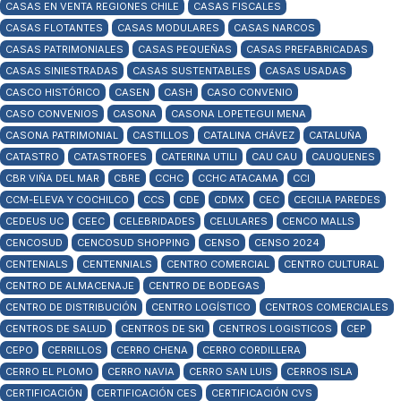
CASAS EN VENTA REGIONES CHILE
CASAS FISCALES
CASAS FLOTANTES
CASAS MODULARES
CASAS NARCOS
CASAS PATRIMONIALES
CASAS PEQUEÑAS
CASAS PREFABRICADAS
CASAS SINIESTRADAS
CASAS SUSTENTABLES
CASAS USADAS
CASCO HISTÓRICO
CASEN
CASH
CASO CONVENIO
CASO CONVENIOS
CASONA
CASONA LOPETEGUI MENA
CASONA PATRIMONIAL
CASTILLOS
CATALINA CHÁVEZ
CATALUÑA
CATASTRO
CATASTROFES
CATERINA UTILI
CAU CAU
CAUQUENES
CBR VIÑA DEL MAR
CBRE
CCHC
CCHC ATACAMA
CCI
CCM-ELEVA Y COCHILCO
CCS
CDE
CDMX
CEC
CECILIA PAREDES
CEDEUS UC
CEEC
CELEBRIDADES
CELULARES
CENCO MALLS
CENCOSUD
CENCOSUD SHOPPING
CENSO
CENSO 2024
CENTENIALS
CENTENNIALS
CENTRO COMERCIAL
CENTRO CULTURAL
CENTRO DE ALMACENAJE
CENTRO DE BODEGAS
CENTRO DE DISTRIBUCIÓN
CENTRO LOGÍSTICO
CENTROS COMERCIALES
CENTROS DE SALUD
CENTROS DE SKI
CENTROS LOGISTICOS
CEP
CEPO
CERRILLOS
CERRO CHENA
CERRO CORDILLERA
CERRO EL PLOMO
CERRO NAVIA
CERRO SAN LUIS
CERROS ISLA
CERTIFICACIÓN
CERTIFICACIÓN CES
CERTIFICACIÓN CVS