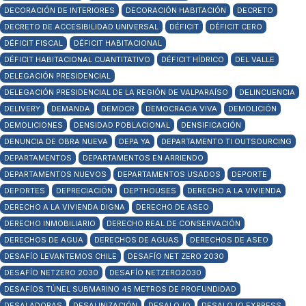
DECORACIÓN DE INTERIORES
DECORACIÓN HABITACIÓN
DECRETO
DECRETO DE ACCESIBILIDAD UNIVERSAL
DÉFICIT
DÉFICIT CERO
DÉFICIT FISCAL
DÉFICIT HABITACIONAL
DÉFICIT HABITACIONAL CUANTITATIVO
DÉFICIT HÍDRICO
DEL VALLE
DELEGACIÓN PRESIDENCIAL
DELEGACIÓN PRESIDENCIAL DE LA REGIÓN DE VALPARAÍSO
DELINCUENCIA
DELIVERY
DEMANDA
DEMOCR
DEMOCRACIA VIVA
DEMOLICIÓN
DEMOLICIONES
DENSIDAD POBLACIONAL
DENSIFICACIÓN
DENUNCIA DE OBRA NUEVA
DEPA YA
DEPARTAMENTO TI OUTSOURCING
DEPARTAMENTOS
DEPARTAMENTOS EN ARRIENDO
DEPARTAMENTOS NUEVOS
DEPARTAMENTOS USADOS
DEPORTE
DEPORTES
DEPRECIACIÓN
DEPTHOUSES
DERECHO A LA VIVIENDA
DERECHO A LA VIVIENDA DIGNA
DERECHO DE ASEO
DERECHO INMOBILIARIO
DERECHO REAL DE CONSERVACIÓN
DERECHOS DE AGUA
DERECHOS DE AGUAS
DERECHOS DE ASEO
DESAFÍO LEVANTEMOS CHILE
DESAFÍO NET ZERO 2030
DESAFÍO NETZERO 2030
DESAFÍO NETZERO2030
DESAFÍOS TÚNEL SUBMARINO 45 METROS DE PROFUNDIDAD
DESALADORAS
DESALINIZACIÓN
DESALOJO
DESALOJO EXPRESS