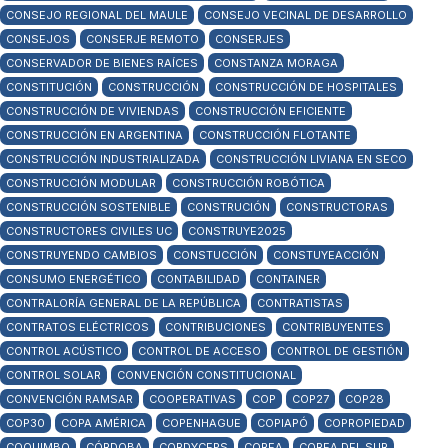
CONSEJO REGIONAL DEL MAULE
CONSEJO VECINAL DE DESARROLLO
CONSEJOS
CONSERJE REMOTO
CONSERJES
CONSERVADOR DE BIENES RAÍCES
CONSTANZA MORAGA
CONSTITUCIÓN
CONSTRUCCIÓN
CONSTRUCCIÓN DE HOSPITALES
CONSTRUCCIÓN DE VIVIENDAS
CONSTRUCCIÓN EFICIENTE
CONSTRUCCIÓN EN ARGENTINA
CONSTRUCCIÓN FLOTANTE
CONSTRUCCIÓN INDUSTRIALIZADA
CONSTRUCCIÓN LIVIANA EN SECO
CONSTRUCCIÓN MODULAR
CONSTRUCCIÓN ROBÓTICA
CONSTRUCCIÓN SOSTENIBLE
CONSTRUCIÓN
CONSTRUCTORAS
CONSTRUCTORES CIVILES UC
CONSTRUYE2025
CONSTRUYENDO CAMBIOS
CONSTUCCIÓN
CONSTUYEACCIÓN
CONSUMO ENERGÉTICO
CONTABILIDAD
CONTAINER
CONTRALORÍA GENERAL DE LA REPÚBLICA
CONTRATISTAS
CONTRATOS ELÉCTRICOS
CONTRIBUCIONES
CONTRIBUYENTES
CONTROL ACÚSTICO
CONTROL DE ACCESO
CONTROL DE GESTIÓN
CONTROL SOLAR
CONVENCIÓN CONSTITUCIONAL
CONVENCIÓN RAMSAR
COOPERATIVAS
COP
COP27
COP28
COP30
COPA AMÉRICA
COPENHAGUE
COPIAPÓ
COPROPIEDAD
COQUIMBO
CÓRDOBA
CORDYCEPS
COREA
COREA DEL SUR