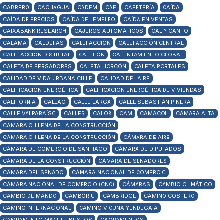
CABRERO
CACHAGUA
CADEM
CAE
CAFETERÍA
CAÍDA
CAÍDA DE PRECIOS
CAÍDA DEL EMPLEO
CAÍDA EN VENTAS
CAIXABANK RESEARCH
CAJEROS AUTOMÁTICOS
CAL Y CANTO
CALAMA
CALDERAS
CALEFACCIÓN
CALEFACCIÓN CENTRAL
CALEFACCIÓN DISTRITAL
CALEFÓN
CALENTAMIENTO GLOBAL
CALETA DE PERSADORES
CALETA HORCÓN
CALETA PORTALES
CALIDAD DE VIDA URBANA CHILE
CALIDAD DEL AIRE
CALIFICACIÓN ENERGÉTICA
CALIFICACIÓN ENERGÉTICA DE VIVIENDAS
CALIFORNIA
CALLAO
CALLE LARGA
CALLE SEBASTIÁN PIÑERA
CALLE VALPARAÍSO
CALLES
CALOR
CAM
CAMACOL
CÁMARA ALTA
CÁMARA CHILENA DE LA CONSTRUCCIÓN
CÁMARA CHILENA DE LA CONSTRUCCIÓN
CÁMARA DE AIRE
CÁMARA DE COMERCIO DE SANTIAGO
CÁMARA DE DIPUTADOS
CÁMARA DE LA CONSTRUCCIÓN
CÁMARA DE SENADORES
CÁMARA DEL SENADO
CÁMARA NACIONAL DE COMERCIO
CÁMARA NACIONAL DE COMERCIO (CNC)
CÁMARAS
CAMBIO CLIMÁTICO
CAMBIO DE MANDO
CAMBORIÚ
CAMBRIDGE
CAMINO COSTERO
CAMINO INTERNACIONAL
CAMINO VICUÑA YENDEGAIA
CAMPAMENTO MANUEL BUSTOS
CAMPAMENTOS