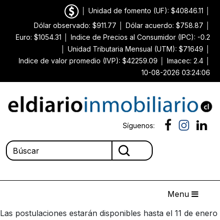
│
Unidad de fomento (UF): $40846.11
│
Dólar observado: $911.77
│
Dólar acuerdo: $758.87
│
Euro: $1054.31
│
Indice de Precios al Consumidor (IPC): -0.2
│
Unidad Tributaria Mensual (UTM): $71649
│
Indice de valor promedio (IVP): $42259.09
│
Imacec: 2.4
│
10-08-2026 03:24:06
Síguenos:
Menu
Las postulaciones estarán disponibles hasta el 11 de enero