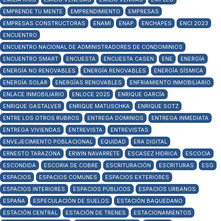
EMPRENDE TU MENTE
EMPRENDIMIENTO
EMPRESAS
EMPRESAS CONSTRUCTORAS
ENAMI
ENAP
ENCHAPES
ENCI 2023
ENCUENTRO
ENCUENTRO NACIONAL DE ADMINISTRADORES DE CONDOMINIOS
ENCUENTRO SMART
ENCUESTA
ENCUESTA CASEN
ENE
ENERGÍA
ENERGÍA NO RENOVABLES
ENERGÍA RENOVABLES
ENERGÍA SÍSMICA
ENERGÍA SOLAR
ENERGÍAS RENOVABLES
ENFRIAMIENTO INMOBILIARIO
ENLACE INMOBILIARIO
ENLOCE 2025
ENRIQUE GARCÍA
ENRIQUE GASTALVER
ENRIQUE MATUSCHKA
ENRIQUE SOTZ
ENTRE LOS OTROS RUBROS
ENTREGA DOMINIOS
ENTREGA INMEDIATA
ENTREGA VIVIENDAS
ENTREVISTA
ENTREVISTAS
ENVEJECIMIENTO POBLACIONAL
EQUIDAD
ERA DIGITAL
ERNESTO TARAZONA
ERWIN NAVARRETE
ESCASEZ HIDRICA
ESCOCIA
ESCONDIDA
ESCORIA DE COBRE
ESCRITURACIÓN
ESCRITURAS
ESG
ESPACIOS
ESPACIOS COMUNES
ESPACIOS EXTERIORES
ESPACIOS INTERIORES
ESPACIOS PÚBLICOS
ESPACIOS URBANOS
ESPAÑA
ESPECULACIÓN DE SUELOS
ESTACIÓN BAQUEDANO
ESTACIÓN CENTRAL
ESTACIÓN DE TRENES
ESTACIONAMIENTOS