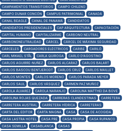
CAMPAMENTOS TRANSITORIOS
CAMPO CHILENO
CAMPO DUNAR CONCÓN
CAMPUS PATRIMONIAL
CANADÁ
CANAL BEAGLE
CANAL DE PANAMÁ
CANDIDATOS
CANDIDATOS PRESIDENCIALES
CAP ARQUITECTURA
CAPACITACIÓN
CAPITAL HUMANO
CAPITALIZARME
CARBONO NEUTRAL
CARBONONEUTRALIDAD
CÁRCEL
CÁRCEL DE MÁXIMA SEGURIDAD
CÁRCELES
CARGADORES ELÉCTRICOS
CARIBE
CARILÓ
CARL MIKAEL STÅL
CARLA QUIROGA
CARLO D'AGOSTINO
CARLOS AGUIRRE-NUÑEZ
CARLOS ALCARAZ
CARLOS BALART
CARLOS BASCOU BENTJERODT
CARLOS CRUZ
CARLOS MAILLET
CARLOS MONTES
CARLOS MORENO
CARLOS PARADA MEYER
CARLOS SAUL
CARLOS VÁSQUEZ
CARMEN PAZ MUÑOZ
CAROLA ÁLVAREZ
CAROLA NARANJO
CAROLINA MATTHEI DA BOVE
CAROLINA ROJAS QUEZADA
CARRERAS CLANDESTINAS
CARRETERA
CARRETERA AUSTRAL
CARRETERA HÍDRICA
CARRETERAS
CARTA DEL EDITOR
CARTA MAGNA
CASA
CASA DE ACOGIDA
CASA LASTRA HOTEL
CASA PRE
CASA PROPIA
CASA RUPANCO
CASA SEMILLA
CASABLANCA
CASAS