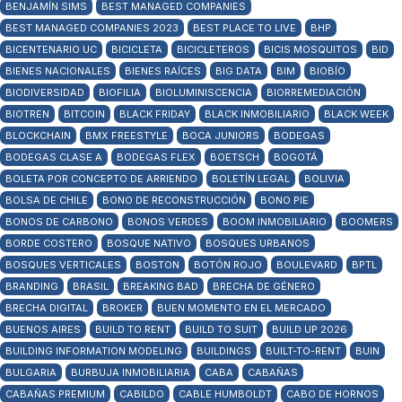
BENJAMÍN SIMS
BEST MANAGED COMPANIES
BEST MANAGED COMPANIES 2023
BEST PLACE TO LIVE
BHP
BICENTENARIO UC
BICICLETA
BICICLETEROS
BICIS MOSQUITOS
BID
BIENES NACIONALES
BIENES RAÍCES
BIG DATA
BIM
BIOBÍO
BIODIVERSIDAD
BIOFILIA
BIOLUMINISCENCIA
BIORREMEDIACIÓN
BIOTREN
BITCOIN
BLACK FRIDAY
BLACK INMOBILIARIO
BLACK WEEK
BLOCKCHAIN
BMX FREESTYLE
BOCA JUNIORS
BODEGAS
BODEGAS CLASE A
BODEGAS FLEX
BOETSCH
BOGOTÁ
BOLETA POR CONCEPTO DE ARRIENDO
BOLETÍN LEGAL
BOLIVIA
BOLSA DE CHILE
BONO DE RECONSTRUCCIÓN
BONO PIE
BONOS DE CARBONO
BONOS VERDES
BOOM INMOBILIARIO
BOOMERS
BORDE COSTERO
BOSQUE NATIVO
BOSQUES URBANOS
BOSQUES VERTICALES
BOSTON
BOTÓN ROJO
BOULEVARD
BPTL
BRANDING
BRASIL
BREAKING BAD
BRECHA DE GÉNERO
BRECHA DIGITAL
BROKER
BUEN MOMENTO EN EL MERCADO
BUENOS AIRES
BUILD TO RENT
BUILD TO SUIT
BUILD UP 2026
BUILDING INFORMATION MODELING
BUILDINGS
BUILT-TO-RENT
BUIN
BULGARIA
BURBUJA INMOBILIARIA
CABA
CABAÑAS
CABAÑAS PREMIUM
CABILDO
CABLE HUMBOLDT
CABO DE HORNOS