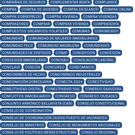
COMPAÑIAS DE SEGUROS
COMPLEMENTAR RENTA
COMPLIANCE
COMPRA
COMPRA DE VIVIENDA
COMPRA EN BLANCO
COMPRA ONLINE
COMPRA SOBREPRECIO
COMPRA VIVIENDA
COMPRA VIVIENDAS
COMPRADORES
COMPRAR
COMPRAR VIVIENDA
COMPRAVENTA
COMPUESTOS ORGÁNICOS VOLÁTILES
COMUNAS
COMUNICADO
COMUNIDAD
COMUNIDAD DE MUJERES INMOBILIARIAS
COMUNIDAD FELIZ
COMUNIDAD MADRILEÑA
COMUNIDADES
COMUNIDADES DE EDIFICIOS
CONAF
CONCEPCIÓN
CONCESIÓN
CONCESIÓN INMOBILIARIA
CONCHALÍ
CONCILIACIÓN LABORAL
CÓNCLAVE
CONCÓN
CONCURSO
CONDOMINIOS
CONDOMINIOS DE HECHO
CONDOMINIOS INDUSTRIALES
CONDONACIÓN DOMICILIARIA
CONECTA 2024
CONECTIVIDAD
CONECTIVIDAD DIGITAL
CONECTIVIDAD VIAL
CONERLIO SAAVEDRA
CONFLICTOS INMOBILIARIOS
CONGRESO
CONGRESO CIUDADES
CONJUNTO ARMÓNICO BELLAVISTA (CAB)
CONSEJO CONSTITUCIONAL
CONSEJO DE COORDINACIÓN
CONSEJO DE COORDINACIÓN CIUDAD PUERTO DE VALPARAÍSO
CONSEJO DE MINISTROS
CONSEJO DE MONUMENTOS NACIONALES
CONSEJO DE POLÍTICAS INFRAESTRUCTURA
CONSEJO REGIONAL