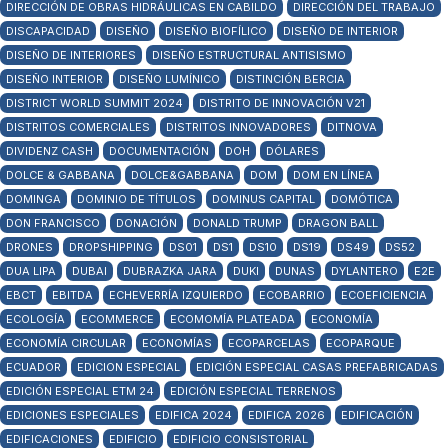
DIRECCIÓN DE OBRAS HIDRÁULICAS EN CABILDO
DIRECCIÓN DEL TRABAJO
DISCAPACIDAD
DISEÑO
DISEÑO BIOFÍLICO
DISEÑO DE INTERIOR
DISEÑO DE INTERIORES
DISEÑO ESTRUCTURAL ANTISISMO
DISEÑO INTERIOR
DISEÑO LUMÍNICO
DISTINCIÓN BERCIA
DISTRICT WORLD SUMMIT 2024
DISTRITO DE INNOVACIÓN V21
DISTRITOS COMERCIALES
DISTRITOS INNOVADORES
DITNOVA
DIVIDENZ CASH
DOCUMENTACIÓN
DOH
DÓLARES
DOLCE & GABBANA
DOLCE&GABBANA
DOM
DOM EN LÍNEA
DOMINGA
DOMINIO DE TÍTULOS
DOMINUS CAPITAL
DOMÓTICA
DON FRANCISCO
DONACIÓN
DONALD TRUMP
DRAGON BALL
DRONES
DROPSHIPPING
DS01
DS1
DS10
DS19
DS49
DS52
DUA LIPA
DUBAI
DUBRAZKA JARA
DUKI
DUNAS
DYLANTERO
E2E
EBCT
EBITDA
ECHEVERRÍA IZQUIERDO
ECOBARRIO
ECOEFICIENCIA
ECOLOGÍA
ECOMMERCE
ECOMOMÍA PLATEADA
ECONOMÍA
ECONOMÍA CIRCULAR
ECONOMÍAS
ECOPARCELAS
ECOPARQUE
ECUADOR
EDICION ESPECIAL
EDICIÓN ESPECIAL CASAS PREFABRICADAS
EDICIÓN ESPECIAL ETM 24
EDICIÓN ESPECIAL TERRENOS
EDICIONES ESPECIALES
EDIFICA 2024
EDIFICA 2026
EDIFICACIÓN
EDIFICACIONES
EDIFICIO
EDIFICIO CONSISTORIAL