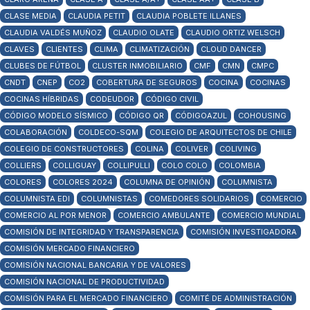
CLASE MEDIA
CLAUDIA PETIT
CLAUDIA POBLETE ILLANES
CLAUDIA VALDÉS MUÑOZ
CLAUDIO OLATE
CLAUDIO ORTIZ WELSCH
CLAVES
CLIENTES
CLIMA
CLIMATIZACIÓN
CLOUD DANCER
CLUBES DE FÚTBOL
CLUSTER INMOBILIARIO
CMF
CMN
CMPC
CNDT
CNEP
CO2
COBERTURA DE SEGUROS
COCINA
COCINAS
COCINAS HÍBRIDAS
CODEUDOR
CÓDIGO CIVIL
CÓDIGO MODELO SÍSMICO
CÓDIGO QR
CÓDIGOAZUL
COHOUSING
COLABORACIÓN
COLDECO-SQM
COLEGIO DE ARQUITECTOS DE CHILE
COLEGIO DE CONSTRUCTORES
COLINA
COLIVER
COLIVING
COLLIERS
COLLIGUAY
COLLIPULLI
COLO COLO
COLOMBIA
COLORES
COLORES 2024
COLUMNA DE OPINIÓN
COLUMNISTA
COLUMNISTA EDI
COLUMNISTAS
COMEDORES SOLIDARIOS
COMERCIO
COMERCIO AL POR MENOR
COMERCIO AMBULANTE
COMERCIO MUNDIAL
COMISIÓN DE INTEGRIDAD Y TRANSPARENCIA
COMISIÓN INVESTIGADORA
COMISIÓN MERCADO FINANCIERO
COMISIÓN NACIONAL BANCARIA Y DE VALORES
COMISIÓN NACIONAL DE PRODUCTIVIDAD
COMISIÓN PARA EL MERCADO FINANCIERO
COMITÉ DE ADMINISTRACIÓN