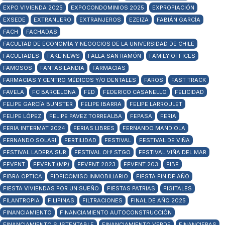
EXPO VIVIENDA 2025
EXPOCONDOMINIOS 2025
EXPROPIACIÓN
EXSEDE
EXTRANJERO
EXTRANJEROS
EZEIZA
FABIÁN GARCÍA
FACH
FACHADAS
FACULTAD DE ECONOMÍA Y NEGOCIOS DE LA UNIVERSIDAD DE CHILE
FACULTADES
FAKE NEWS
FALLA SAN RAMÓN
FAMILY OFFICES
FAMOSOS
FANTASILANDIA
FARMACIAS
FARMACIAS Y CENTRO MÉDICOS Y/O DENTALES
FAROS
FAST TRACK
FAVELA
FC BARCELONA
FED
FEDERICO CASANELLO
FELICIDAD
FELIPE GARCÍA BUNSTER
FELIPE IBARRA
FELIPE LARROULET
FELIPE LÓPEZ
FELIPE PAVEZ TORREALBA
FEPASA
FERIA
FERIA INTERMAT 2024
FERIAS LIBRES
FERNANDO MANDIOLA
FERNANDO SOLARI
FERTILIDAD
FESTIVAL
FESTIVAL DE VIÑA
FESTIVAL LADERA SUR
FESTIVAL OH! STGO
FESTIVAL VIÑA DEL MAR
FEVENT
FEVENT (MP)
FEVENT 2023
FEVENT 203
FIBE
FIBRA OPTICA
FIDEICOMISO INMOBILIARIO
FIESTA FIN DE AÑO
FIESTA VIVIENDAS POR UN SUEÑO
FIESTAS PATRIAS
FIGITALES
FILANTROPIA
FILIPINAS
FILTRACIONES
FINAL DE AÑO 2025
FINANCIAMIENTO
FINANCIAMIENTO AUTOCONSTRUCCIÓN
FINANCIAMIENTO SUSTENTABLE
FINANCIAMIENTO VERDE
FINANCIERAS