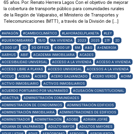
65 años. Por: Renato Herrera Lagos Con el objetivo de mejorar
la cobertura de transporte público para comunidades rurales
de la Región de Valparaíso, el Ministerio de Transportes y
Telecomunicaciones (MTT), a través de la División de […]
#APAGÓN
#CAMBIOCLIMÁTICO
#LAHORADELPLANETA
#LEY
#QUIEROMIBARRIO
18/O
1RA VIVIENDA
2023
2025
27F
2D
3.000 UF
3D
3G OFFICE
4.000 UF
8M
A&G
A+ENERGÍA
AARHUS
ABIF
ACADEMIA INMOBILIARIA
ACADES
ACCESIBILIDAD UNIVERSAL
ACCESO A LA VIVIENDA
ACCESO A VIVIENDA
ACCESO LIBRE A PLAYAS
ACCESO UNIVERSAL
ACCESOS A LA VIVIENDA
ACCUC
ACERA
ACERO
ACERO GALVANIZADO
ACERO VERDE
ACHM
ACTIVO INMOBILIARIO
ACTIVOS INMOBILIARIOS
ACUERDO PORTUARIO POR VALPARAÍSO
ACUSACIÓN CONSTITUCIONAL
ADACTIVA
ADMINISTRACIÓN COMUNIDADES
ADMINISTRACIÓN DE CONDOMINIOS
ADMINISTRACIÓN EDIFICIOS
ADMINISTRACIÓN INMOBILIARIA
ADMINISTRACIONES DE EDIFICIOS
ADMINISTRADOR
ADMINITRACIÓN
ADOBE
ADRIÁN JOFRÉ
ADUANA DE VALPARAÍSO
ADULTO MAYOR
ADULTOS MAYORES
ADUS LATAM
ADVS
AERÓDROMO
AEROGEL
AEROPUERTO