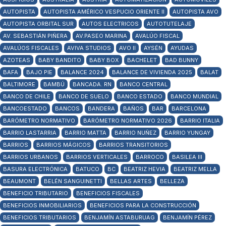
AUTOPISTA
AUTOPISTA AMÉRICO VESPUCIO ORIENTE II
AUTOPISTA AVO
AUTOPISTA ORBITAL SUR
AUTOS ELECTRICOS
AUTOTUTELAJE
AV. SEBASTIÁN PIÑERA
AV.PASEO MARINA
AVALÚO FISCAL
AVALÚOS FISCALES
AVIVA STUDIOS
AVO II
AYSÉN
AYUDAS
AZOTEAS
BABY BANDITO
BABY BOX
BACHELET
BAD BUNNY
BAFA
BAJO PIE
BALANCE 2024
BALANCE DE VIVIENDA 2025
BALAT
BALTIMORE
BAMBÚ
BANCADA. RN
BANCO CENTRAL
BANCO DE CHILE
BANCO DE SUELO
BANCO ESTADO
BANCO MUNDIAL
BANCOESTADO
BANCOS
BANDERA
BAÑOS
BAR
BARCELONA
BARÓMETRO NORMATIVO
BARÓMETRO NORMATIVO 2026
BARRIO ITALIA
BARRIO LASTARRIA
BARRIO MATTA
BARRIO NUÑEZ
BARRIO YUNGAY
BARRIOS
BARRIOS MÁGICOS
BARRIOS TRANSITORIOS
BARRIOS URBANOS
BARRIOS VERTICALES
BARROCO
BASILEA III
BASURA ELECTRÓNICA
BATUCO
BC
BEATRIZ HEVIA
BEATRIZ MELLA
BEAUMONT
BELÉN SANGUINETTI
BELLAS ARTES
BELLEZA
BENEFICIO TRIBUTARIO
BENEFICIOS FISCALES
BENEFICIOS INMOBILIARIOS
BENEFICIOS PARA LA CONSTRUCCIÓN
BENEFICIOS TRIBUTARIOS
BENJAMÍN ASTABURUAG
BENJAMÍN PÉREZ