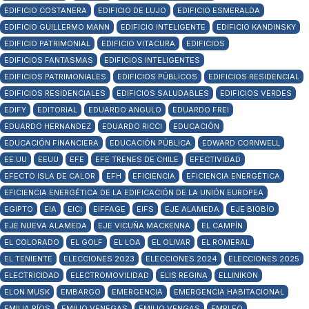
EDIFICIO COSTANERA
EDIFICIO DE LUJO
EDIFICIO ESMERALDA
EDIFICIO GUILLERMO MANN
EDIFICIO INTELIGENTE
EDIFICIO KANDINSKY
EDIFICIO PATRIMONIAL
EDIFICIO VITACURA
EDIFICIOS
EDIFICIOS FANTASMAS
EDIFICIOS INTELIGENTES
EDIFICIOS PATRIMONIALES
EDIFICIOS PÚBLICOS
EDIFICIOS RESIDENCIAL
EDIFICIOS RESIDENCIALES
EDIFICIOS SALUDABLES
EDIFICIOS VERDES
EDIFY
EDITORIAL
EDUARDO ANGULO
EDUARDO FREI
EDUARDO HERNANDEZ
EDUARDO RICCI
EDUCACIÓN
EDUCACIÓN FINANCIERA
EDUCACIÓN PÚBLICA
EDWARD CORNWELL
EE.UU
EEUU
EFE
EFE TRENES DE CHILE
EFECTIVIDAD
EFECTO ISLA DE CALOR
EFH
EFICIENCIA
EFICIENCIA ENERGÉTICA
EFICIENCIA ENERGÉTICA DE LA EDIFICACIÓN DE LA UNIÓN EUROPEA
EGIPTO
EIA
EICI
EIFFAGE
EIFS
EJE ALAMEDA
EJE BIOBÍO
EJE NUEVA ALAMEDA
EJE VICUÑA MACKENNA
EL CAMPÍN
EL COLORADO
EL GOLF
EL LOA
EL OLIVAR
EL ROMERAL
EL TENIENTE
ELECCIONES 2023
ELECCIONES 2024
ELECCIONES 2025
ELECTRICIDAD
ELECTROMOVILIDAD
ELIS REGINA
ELLINIKON
ELON MUSK
EMBARGO
EMERGENCIA
EMERGENCIA HABITACIONAL
EMILIA RÍOS
EMILIO VENEGAS
EMILIO VENGAS
EMPLEO