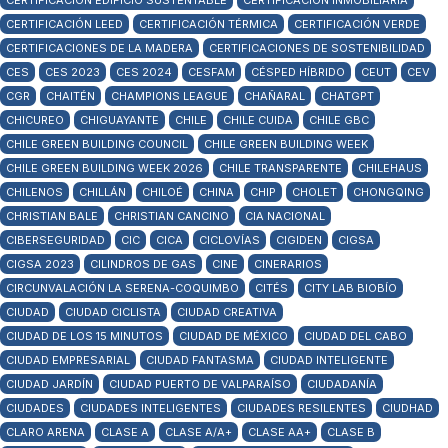
CERTIFICACIÓN EDIFICIO SUSTENTABLE
CERTIFICACIÓN INMOBILIARIA
CERTIFICACIÓN LEED
CERTIFICACIÓN TÉRMICA
CERTIFICACIÓN VERDE
CERTIFICACIONES DE LA MADERA
CERTIFICACIONES DE SOSTENIBILIDAD
CES
CES 2023
CES 2024
CESFAM
CÉSPED HÍBRIDO
CEUT
CEV
CGR
CHAITÉN
CHAMPIONS LEAGUE
CHAÑARAL
CHATGPT
CHICUREO
CHIGUAYANTE
CHILE
CHILE CUIDA
CHILE GBC
CHILE GREEN BUILDING COUNCIL
CHILE GREEN BUILDING WEEK
CHILE GREEN BUILDING WEEK 2026
CHILE TRANSPARENTE
CHILEHAUS
CHILENOS
CHILLÁN
CHILOÉ
CHINA
CHIP
CHOLET
CHONGQING
CHRISTIAN BALE
CHRISTIAN CANCINO
CIA NACIONAL
CIBERSEGURIDAD
CIC
CICA
CICLOVÍAS
CIGIDEN
CIGSA
CIGSA 2023
CILINDROS DE GAS
CINE
CINERARIOS
CIRCUNVALACIÓN LA SERENA-COQUIMBO
CITÉS
CITY LAB BIOBÍO
CIUDAD
CIUDAD CICLISTA
CIUDAD CREATIVA
CIUDAD DE LOS 15 MINUTOS
CIUDAD DE MÉXICO
CIUDAD DEL CABO
CIUDAD EMPRESARIAL
CIUDAD FANTASMA
CIUDAD INTELIGENTE
CIUDAD JARDÍN
CIUDAD PUERTO DE VALPARAÍSO
CIUDADANÍA
CIUDADES
CIUDADES INTELIGENTES
CIUDADES RESILENTES
CIUDHAD
CLARO ARENA
CLASE A
CLASE A/A+
CLASE AA+
CLASE B