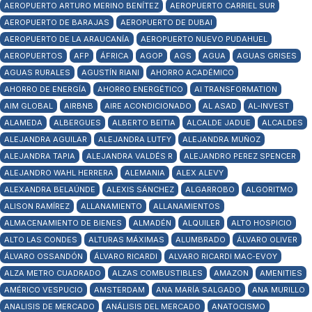
AEROPUERTO ARTURO MERINO BENÍTEZ
AEROPUERTO CARRIEL SUR
AEROPUERTO DE BARAJAS
AEROPUERTO DE DUBAI
AEROPUERTO DE LA ARAUCANÍA
AEROPUERTO NUEVO PUDAHUEL
AEROPUERTOS
AFP
ÁFRICA
AGOP
AGS
AGUA
AGUAS GRISES
AGUAS RURALES
AGUSTÍN RIANI
AHORRO ACADÉMICO
AHORRO DE ENERGÍA
AHORRO ENERGÉTICO
AI TRANSFORMATION
AIM GLOBAL
AIRBNB
AIRE ACONDICIONADO
AL ASAD
AL-INVEST
ALAMEDA
ALBERGUES
ALBERTO BEITIA
ALCALDE JADUE
ALCALDES
ALEJANDRA AGUILAR
ALEJANDRA LUTFY
ALEJANDRA MUÑOZ
ALEJANDRA TAPIA
ALEJANDRA VALDÉS R
ALEJANDRO PEREZ SPENCER
ALEJANDRO WAHL HERRERA
ALEMANIA
ALEX ALEVY
ALEXANDRA BELAÚNDE
ALEXIS SÁNCHEZ
ALGARROBO
ALGORITMO
ALISON RAMÍREZ
ALLANAMIENTO
ALLANAMIENTOS
ALMACENAMIENTO DE BIENES
ALMADÉN
ALQUILER
ALTO HOSPICIO
ALTO LAS CONDES
ALTURAS MÁXIMAS
ALUMBRADO
ÁLVARO OLIVER
ÁLVARO OSSANDÓN
ÁLVARO RICARDI
ALVARO RICARDI MAC-EVOY
ALZA METRO CUADRADO
ALZAS COMBUSTIBLES
AMAZON
AMENITIES
AMÉRICO VESPUCIO
AMSTERDAM
ANA MARÍA SALGADO
ANA MURILLO
ANALISIS DE MERCADO
ANÁLISIS DEL MERCADO
ANATOCISMO