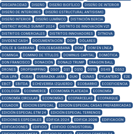
DISCAPACIDAD
DISEÑO
DISEÑO BIOFÍLICO
DISEÑO DE INTERIOR
DISEÑO DE INTERIORES
DISEÑO ESTRUCTURAL ANTISISMO
DISEÑO INTERIOR
DISEÑO LUMÍNICO
DISTINCIÓN BERCIA
DISTRICT WORLD SUMMIT 2024
DISTRITO DE INNOVACIÓN V21
DISTRITOS COMERCIALES
DISTRITOS INNOVADORES
DITNOVA
DIVIDENZ CASH
DOCUMENTACIÓN
DOH
DÓLARES
DOLCE & GABBANA
DOLCE&GABBANA
DOM
DOM EN LÍNEA
DOMINGA
DOMINIO DE TÍTULOS
DOMINUS CAPITAL
DOMÓTICA
DON FRANCISCO
DONACIÓN
DONALD TRUMP
DRAGON BALL
DRONES
DROPSHIPPING
DS01
DS1
DS10
DS19
DS49
DS52
DUA LIPA
DUBAI
DUBRAZKA JARA
DUKI
DUNAS
DYLANTERO
E2E
EBCT
EBITDA
ECHEVERRÍA IZQUIERDO
ECOBARRIO
ECOEFICIENCIA
ECOLOGÍA
ECOMMERCE
ECOMOMÍA PLATEADA
ECONOMÍA
ECONOMÍA CIRCULAR
ECONOMÍAS
ECOPARCELAS
ECOPARQUE
ECUADOR
EDICION ESPECIAL
EDICIÓN ESPECIAL CASAS PREFABRICADAS
EDICIÓN ESPECIAL ETM 24
EDICIÓN ESPECIAL TERRENOS
EDICIONES ESPECIALES
EDIFICA 2024
EDIFICA 2026
EDIFICACIÓN
EDIFICACIONES
EDIFICIO
EDIFICIO CONSISTORIAL