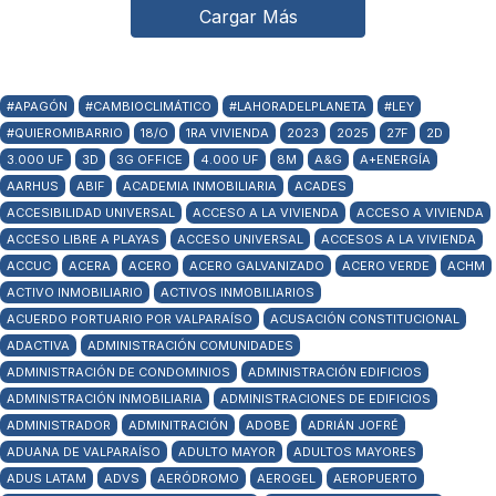
Cargar Más
#APAGÓN
#CAMBIOCLIMÁTICO
#LAHORADELPLANETA
#LEY
#QUIEROMIBARRIO
18/O
1RA VIVIENDA
2023
2025
27F
2D
3.000 UF
3D
3G OFFICE
4.000 UF
8M
A&G
A+ENERGÍA
AARHUS
ABIF
ACADEMIA INMOBILIARIA
ACADES
ACCESIBILIDAD UNIVERSAL
ACCESO A LA VIVIENDA
ACCESO A VIVIENDA
ACCESO LIBRE A PLAYAS
ACCESO UNIVERSAL
ACCESOS A LA VIVIENDA
ACCUC
ACERA
ACERO
ACERO GALVANIZADO
ACERO VERDE
ACHM
ACTIVO INMOBILIARIO
ACTIVOS INMOBILIARIOS
ACUERDO PORTUARIO POR VALPARAÍSO
ACUSACIÓN CONSTITUCIONAL
ADACTIVA
ADMINISTRACIÓN COMUNIDADES
ADMINISTRACIÓN DE CONDOMINIOS
ADMINISTRACIÓN EDIFICIOS
ADMINISTRACIÓN INMOBILIARIA
ADMINISTRACIONES DE EDIFICIOS
ADMINISTRADOR
ADMINITRACIÓN
ADOBE
ADRIÁN JOFRÉ
ADUANA DE VALPARAÍSO
ADULTO MAYOR
ADULTOS MAYORES
ADUS LATAM
ADVS
AERÓDROMO
AEROGEL
AEROPUERTO