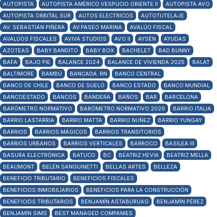
AUTOPISTA
AUTOPISTA AMÉRICO VESPUCIO ORIENTE II
AUTOPISTA AVO
AUTOPISTA ORBITAL SUR
AUTOS ELECTRICOS
AUTOTUTELAJE
AV. SEBASTIÁN PIÑERA
AV.PASEO MARINA
AVALÚO FISCAL
AVALÚOS FISCALES
AVIVA STUDIOS
AVO II
AYSÉN
AYUDAS
AZOTEAS
BABY BANDITO
BABY BOX
BACHELET
BAD BUNNY
BAFA
BAJO PIE
BALANCE 2024
BALANCE DE VIVIENDA 2025
BALAT
BALTIMORE
BAMBÚ
BANCADA. RN
BANCO CENTRAL
BANCO DE CHILE
BANCO DE SUELO
BANCO ESTADO
BANCO MUNDIAL
BANCOESTADO
BANCOS
BANDERA
BAÑOS
BAR
BARCELONA
BARÓMETRO NORMATIVO
BARÓMETRO NORMATIVO 2026
BARRIO ITALIA
BARRIO LASTARRIA
BARRIO MATTA
BARRIO NUÑEZ
BARRIO YUNGAY
BARRIOS
BARRIOS MÁGICOS
BARRIOS TRANSITORIOS
BARRIOS URBANOS
BARRIOS VERTICALES
BARROCO
BASILEA III
BASURA ELECTRÓNICA
BATUCO
BC
BEATRIZ HEVIA
BEATRIZ MELLA
BEAUMONT
BELÉN SANGUINETTI
BELLAS ARTES
BELLEZA
BENEFICIO TRIBUTARIO
BENEFICIOS FISCALES
BENEFICIOS INMOBILIARIOS
BENEFICIOS PARA LA CONSTRUCCIÓN
BENEFICIOS TRIBUTARIOS
BENJAMÍN ASTABURUAG
BENJAMÍN PÉREZ
BENJAMÍN SIMS
BEST MANAGED COMPANIES