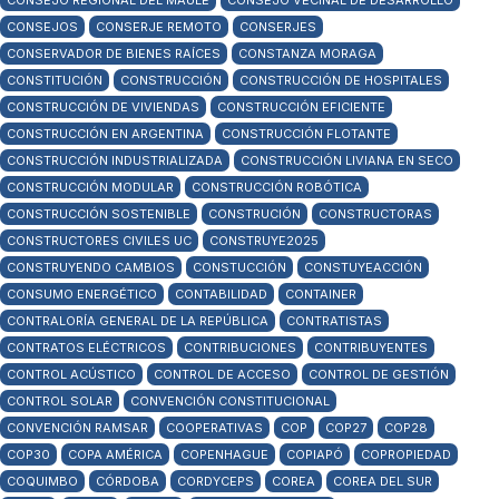
CONSEJO REGIONAL DEL MAULE
CONSEJO VECINAL DE DESARROLLO
CONSEJOS
CONSERJE REMOTO
CONSERJES
CONSERVADOR DE BIENES RAÍCES
CONSTANZA MORAGA
CONSTITUCIÓN
CONSTRUCCIÓN
CONSTRUCCIÓN DE HOSPITALES
CONSTRUCCIÓN DE VIVIENDAS
CONSTRUCCIÓN EFICIENTE
CONSTRUCCIÓN EN ARGENTINA
CONSTRUCCIÓN FLOTANTE
CONSTRUCCIÓN INDUSTRIALIZADA
CONSTRUCCIÓN LIVIANA EN SECO
CONSTRUCCIÓN MODULAR
CONSTRUCCIÓN ROBÓTICA
CONSTRUCCIÓN SOSTENIBLE
CONSTRUCIÓN
CONSTRUCTORAS
CONSTRUCTORES CIVILES UC
CONSTRUYE2025
CONSTRUYENDO CAMBIOS
CONSTUCCIÓN
CONSTUYEACCIÓN
CONSUMO ENERGÉTICO
CONTABILIDAD
CONTAINER
CONTRALORÍA GENERAL DE LA REPÚBLICA
CONTRATISTAS
CONTRATOS ELÉCTRICOS
CONTRIBUCIONES
CONTRIBUYENTES
CONTROL ACÚSTICO
CONTROL DE ACCESO
CONTROL DE GESTIÓN
CONTROL SOLAR
CONVENCIÓN CONSTITUCIONAL
CONVENCIÓN RAMSAR
COOPERATIVAS
COP
COP27
COP28
COP30
COPA AMÉRICA
COPENHAGUE
COPIAPÓ
COPROPIEDAD
COQUIMBO
CÓRDOBA
CORDYCEPS
COREA
COREA DEL SUR