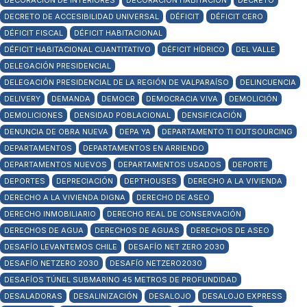
DECORACIÓN DE INTERIORES
DECORACIÓN HABITACIÓN
DECRETO
DECRETO DE ACCESIBILIDAD UNIVERSAL
DÉFICIT
DÉFICIT CERO
DÉFICIT FISCAL
DÉFICIT HABITACIONAL
DÉFICIT HABITACIONAL CUANTITATIVO
DÉFICIT HÍDRICO
DEL VALLE
DELEGACIÓN PRESIDENCIAL
DELEGACIÓN PRESIDENCIAL DE LA REGIÓN DE VALPARAÍSO
DELINCUENCIA
DELIVERY
DEMANDA
DEMOCR
DEMOCRACIA VIVA
DEMOLICIÓN
DEMOLICIONES
DENSIDAD POBLACIONAL
DENSIFICACIÓN
DENUNCIA DE OBRA NUEVA
DEPA YA
DEPARTAMENTO TI OUTSOURCING
DEPARTAMENTOS
DEPARTAMENTOS EN ARRIENDO
DEPARTAMENTOS NUEVOS
DEPARTAMENTOS USADOS
DEPORTE
DEPORTES
DEPRECIACIÓN
DEPTHOUSES
DERECHO A LA VIVIENDA
DERECHO A LA VIVIENDA DIGNA
DERECHO DE ASEO
DERECHO INMOBILIARIO
DERECHO REAL DE CONSERVACIÓN
DERECHOS DE AGUA
DERECHOS DE AGUAS
DERECHOS DE ASEO
DESAFÍO LEVANTEMOS CHILE
DESAFÍO NET ZERO 2030
DESAFÍO NETZERO 2030
DESAFÍO NETZERO2030
DESAFÍOS TÚNEL SUBMARINO 45 METROS DE PROFUNDIDAD
DESALADORAS
DESALINIZACIÓN
DESALOJO
DESALOJO EXPRESS