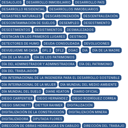
DESALOJOS
DESARROLLO INMOBILIARIO
DESARROLLO PAÍS
DESARROLLO RESIDENCIAL
DESARROLLOS INMOBILIARIOS
DESASTRES NATURALES
DESCARBONIZACIÓN
DESCENTRALIZACIÓN
DESCONTAMINACIÓN DE SUELOS
DESEMPLEO
DESESTIMIENTO
DESESTIMIENTOS
DESISTIMIENTOS
DESMALEZADOS
DESTACAN EN LOS PRIMEROS LUGARES
DESTINOS
DETECTORES DE HUMO
DEUDA CONSOLIDADA
DEVOLUCIONES
DEVUELVEME MI CASA
DFL 2
DFL2
DGAC
DIA
DÍA DE LA MADRE
DÍA DE LA MUJER
DÍA DE LOS PATRIMONIOS
DÍA DEL ADMINISTRADOR Y ADMINISTRADORA
DÍA DEL PATRIMONIO
DÍA DEL TRABAJADOR
DÍA INTERNACIONAL DE LA INGENIERÍA PARA EL DESARROLLO SOSTENIBLE
DÍA INTERNACIONAL DE LA MUJER
DÍA MUNDIAL DEL MEDIO AMBIENTE
DÍA MUNDIAL DEL SUELO
DIANE KEATON
DIARIO OFICIAL
DIEGO CARPENTIER
DIEGO HERNÁNDEZ
DIEGO RODRÍGUEZ CORREA
DIEGO SIMONETTI
DIETTER RAHMER
DIGITALIZACIÓN
DIGITALIZACIÓN DE LA CONSTRUCCIÓN
DIGITALIZACIÓN MINERA
DIGITALIZADORA
DIPUTADA FLORES
DIRECCIÓN DE OBRAS HIDRÁULICAS EN CABILDO
DIRECCIÓN DEL TRABAJO