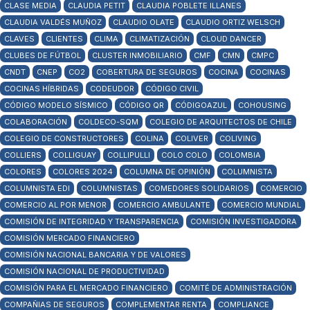
CLASE MEDIA
CLAUDIA PETIT
CLAUDIA POBLETE ILLANES
CLAUDIA VALDÉS MUÑOZ
CLAUDIO OLATE
CLAUDIO ORTIZ WELSCH
CLAVES
CLIENTES
CLIMA
CLIMATIZACIÓN
CLOUD DANCER
CLUBES DE FÚTBOL
CLUSTER INMOBILIARIO
CMF
CMN
CMPC
CNDT
CNEP
CO2
COBERTURA DE SEGUROS
COCINA
COCINAS
COCINAS HÍBRIDAS
CODEUDOR
CÓDIGO CIVIL
CÓDIGO MODELO SÍSMICO
CÓDIGO QR
CÓDIGOAZUL
COHOUSING
COLABORACIÓN
COLDECO-SQM
COLEGIO DE ARQUITECTOS DE CHILE
COLEGIO DE CONSTRUCTORES
COLINA
COLIVER
COLIVING
COLLIERS
COLLIGUAY
COLLIPULLI
COLO COLO
COLOMBIA
COLORES
COLORES 2024
COLUMNA DE OPINIÓN
COLUMNISTA
COLUMNISTA EDI
COLUMNISTAS
COMEDORES SOLIDARIOS
COMERCIO
COMERCIO AL POR MENOR
COMERCIO AMBULANTE
COMERCIO MUNDIAL
COMISIÓN DE INTEGRIDAD Y TRANSPARENCIA
COMISIÓN INVESTIGADORA
COMISIÓN MERCADO FINANCIERO
COMISIÓN NACIONAL BANCARIA Y DE VALORES
COMISIÓN NACIONAL DE PRODUCTIVIDAD
COMISIÓN PARA EL MERCADO FINANCIERO
COMITÉ DE ADMINISTRACIÓN
COMPAÑIAS DE SEGUROS
COMPLEMENTAR RENTA
COMPLIANCE