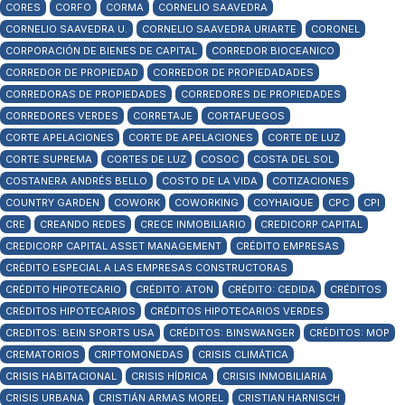
CORES
CORFO
CORMA
CORNELIO SAAVEDRA
CORNELIO SAAVEDRA U.
CORNELIO SAAVEDRA URIARTE
CORONEL
CORPORACIÓN DE BIENES DE CAPITAL
CORREDOR BIOCEANICO
CORREDOR DE PROPIEDAD
CORREDOR DE PROPIEDADADES
CORREDORAS DE PROPIEDADES
CORREDORES DE PROPIEDADES
CORREDORES VERDES
CORRETAJE
CORTAFUEGOS
CORTE APELACIONES
CORTE DE APELACIONES
CORTE DE LUZ
CORTE SUPREMA
CORTES DE LUZ
COSOC
COSTA DEL SOL
COSTANERA ANDRÉS BELLO
COSTO DE LA VIDA
COTIZACIONES
COUNTRY GARDEN
COWORK
COWORKING
COYHAIQUE
CPC
CPI
CRE
CREANDO REDES
CRECE INMOBILIARIO
CREDICORP CAPITAL
CREDICORP CAPITAL ASSET MANAGEMENT
CRÉDITO EMPRESAS
CRÉDITO ESPECIAL A LAS EMPRESAS CONSTRUCTORAS
CRÉDITO HIPOTECARIO
CRÉDITO: ATON
CRÉDITO: CEDIDA
CRÉDITOS
CRÉDITOS HIPOTECARIOS
CRÉDITOS HIPOTECARIOS VERDES
CREDITOS: BEIN SPORTS USA
CRÉDITOS: BINSWANGER
CRÉDITOS: MOP
CREMATORIOS
CRIPTOMONEDAS
CRISIS CLIMÁTICA
CRISIS HABITACIONAL
CRISIS HÍDRICA
CRISIS INMOBILIARIA
CRISIS URBANA
CRISTIÁN ARMAS MOREL
CRISTIAN HARNISCH