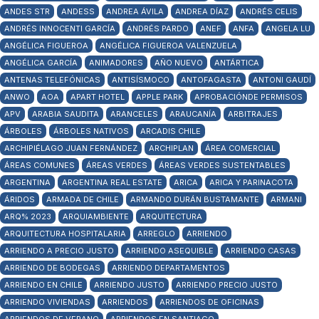
ANDES STR
ANDESS
ANDREA ÁVILA
ANDREA DÍAZ
ANDRÉS CELIS
ANDRÉS INNOCENTI GARCÍA
ANDRÉS PARDO
ANEF
ANFA
ANGELA LU
ANGÉLICA FIGUEROA
ANGÉLICA FIGUEROA VALENZUELA
ANGÉLICA GARCÍA
ANIMADORES
AÑO NUEVO
ANTÁRTICA
ANTENAS TELEFÓNICAS
ANTISÍSMOCO
ANTOFAGASTA
ANTONI GAUDÍ
ANWO
AOA
APART HOTEL
APPLE PARK
APROBACIÓNDE PERMISOS
APV
ARABIA SAUDITA
ARANCELES
ARAUCANÍA
ARBITRAJES
ÁRBOLES
ÁRBOLES NATIVOS
ARCADIS CHILE
ARCHIPIÉLAGO JUAN FERNÁNDEZ
ARCHIPLAN
ÁREA COMERCIAL
ÁREAS COMUNES
ÁREAS VERDES
ÁREAS VERDES SUSTENTABLES
ARGENTINA
ARGENTINA REAL ESTATE
ARICA
ARICA Y PARINACOTA
ÁRIDOS
ARMADA DE CHILE
ARMANDO DURÁN BUSTAMANTE
ARMANI
ARQ% 2023
ARQUIAMBIENTE
ARQUITECTURA
ARQUITECTURA HOSPITALARIA
ARREGLO
ARRIENDO
ARRIENDO A PRECIO JUSTO
ARRIENDO ASEQUIBLE
ARRIENDO CASAS
ARRIENDO DE BODEGAS
ARRIENDO DEPARTAMENTOS
ARRIENDO EN CHILE
ARRIENDO JUSTO
ARRIENDO PRECIO JUSTO
ARRIENDO VIVIENDAS
ARRIENDOS
ARRIENDOS DE OFICINAS