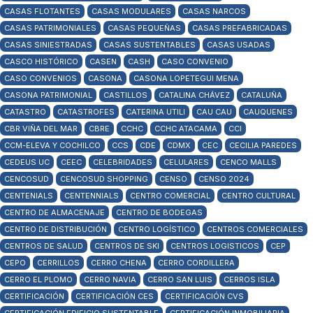
CASAS FLOTANTES
CASAS MODULARES
CASAS NARCOS
CASAS PATRIMONIALES
CASAS PEQUEÑAS
CASAS PREFABRICADAS
CASAS SINIESTRADAS
CASAS SUSTENTABLES
CASAS USADAS
CASCO HISTÓRICO
CASEN
CASH
CASO CONVENIO
CASO CONVENIOS
CASONA
CASONA LOPETEGUI MENA
CASONA PATRIMONIAL
CASTILLOS
CATALINA CHÁVEZ
CATALUÑA
CATASTRO
CATASTROFES
CATERINA UTILI
CAU CAU
CAUQUENES
CBR VIÑA DEL MAR
CBRE
CCHC
CCHC ATACAMA
CCI
CCM-ELEVA Y COCHILCO
CCS
CDE
CDMX
CEC
CECILIA PAREDES
CEDEUS UC
CEEC
CELEBRIDADES
CELULARES
CENCO MALLS
CENCOSUD
CENCOSUD SHOPPING
CENSO
CENSO 2024
CENTENIALS
CENTENNIALS
CENTRO COMERCIAL
CENTRO CULTURAL
CENTRO DE ALMACENAJE
CENTRO DE BODEGAS
CENTRO DE DISTRIBUCIÓN
CENTRO LOGÍSTICO
CENTROS COMERCIALES
CENTROS DE SALUD
CENTROS DE SKI
CENTROS LOGISTICOS
CEP
CEPO
CERRILLOS
CERRO CHENA
CERRO CORDILLERA
CERRO EL PLOMO
CERRO NAVIA
CERRO SAN LUIS
CERROS ISLA
CERTIFICACIÓN
CERTIFICACIÓN CES
CERTIFICACIÓN CVS