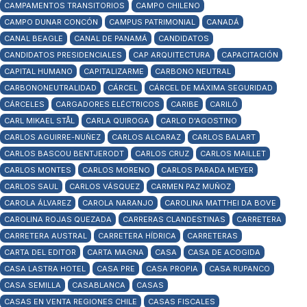
CAMPAMENTOS TRANSITORIOS
CAMPO CHILENO
CAMPO DUNAR CONCÓN
CAMPUS PATRIMONIAL
CANADÁ
CANAL BEAGLE
CANAL DE PANAMÁ
CANDIDATOS
CANDIDATOS PRESIDENCIALES
CAP ARQUITECTURA
CAPACITACIÓN
CAPITAL HUMANO
CAPITALIZARME
CARBONO NEUTRAL
CARBONONEUTRALIDAD
CÁRCEL
CÁRCEL DE MÁXIMA SEGURIDAD
CÁRCELES
CARGADORES ELÉCTRICOS
CARIBE
CARILÓ
CARL MIKAEL STÅL
CARLA QUIROGA
CARLO D'AGOSTINO
CARLOS AGUIRRE-NUÑEZ
CARLOS ALCARAZ
CARLOS BALART
CARLOS BASCOU BENTJERODT
CARLOS CRUZ
CARLOS MAILLET
CARLOS MONTES
CARLOS MORENO
CARLOS PARADA MEYER
CARLOS SAUL
CARLOS VÁSQUEZ
CARMEN PAZ MUÑOZ
CAROLA ÁLVAREZ
CAROLA NARANJO
CAROLINA MATTHEI DA BOVE
CAROLINA ROJAS QUEZADA
CARRERAS CLANDESTINAS
CARRETERA
CARRETERA AUSTRAL
CARRETERA HÍDRICA
CARRETERAS
CARTA DEL EDITOR
CARTA MAGNA
CASA
CASA DE ACOGIDA
CASA LASTRA HOTEL
CASA PRE
CASA PROPIA
CASA RUPANCO
CASA SEMILLA
CASABLANCA
CASAS
CASAS EN VENTA REGIONES CHILE
CASAS FISCALES