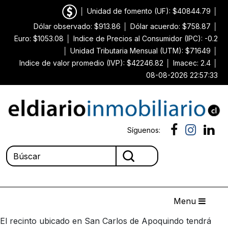
│
Unidad de fomento (UF): $40844.79
│
Dólar observado: $913.86
│
Dólar acuerdo: $758.87
│
Euro: $1053.08
│
Indice de Precios al Consumidor (IPC): -0.2
│
Unidad Tributaria Mensual (UTM): $71649
│
Indice de valor promedio (IVP): $42246.82
│
Imacec: 2.4
│
08-08-2026 22:57:33
Síguenos:
Menu
El recinto ubicado en San Carlos de Apoquindo tendrá