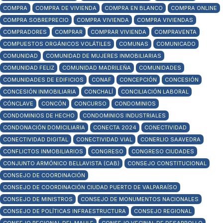
COMPRA
COMPRA DE VIVIENDA
COMPRA EN BLANCO
COMPRA ONLINE
COMPRA SOBREPRECIO
COMPRA VIVIENDA
COMPRA VIVIENDAS
COMPRADORES
COMPRAR
COMPRAR VIVIENDA
COMPRAVENTA
COMPUESTOS ORGÁNICOS VOLÁTILES
COMUNAS
COMUNICADO
COMUNIDAD
COMUNIDAD DE MUJERES INMOBILIARIAS
COMUNIDAD FELIZ
COMUNIDAD MADRILEÑA
COMUNIDADES
COMUNIDADES DE EDIFICIOS
CONAF
CONCEPCIÓN
CONCESIÓN
CONCESIÓN INMOBILIARIA
CONCHALÍ
CONCILIACIÓN LABORAL
CÓNCLAVE
CONCÓN
CONCURSO
CONDOMINIOS
CONDOMINIOS DE HECHO
CONDOMINIOS INDUSTRIALES
CONDONACIÓN DOMICILIARIA
CONECTA 2024
CONECTIVIDAD
CONECTIVIDAD DIGITAL
CONECTIVIDAD VIAL
CONERLIO SAAVEDRA
CONFLICTOS INMOBILIARIOS
CONGRESO
CONGRESO CIUDADES
CONJUNTO ARMÓNICO BELLAVISTA (CAB)
CONSEJO CONSTITUCIONAL
CONSEJO DE COORDINACIÓN
CONSEJO DE COORDINACIÓN CIUDAD PUERTO DE VALPARAÍSO
CONSEJO DE MINISTROS
CONSEJO DE MONUMENTOS NACIONALES
CONSEJO DE POLÍTICAS INFRAESTRUCTURA
CONSEJO REGIONAL