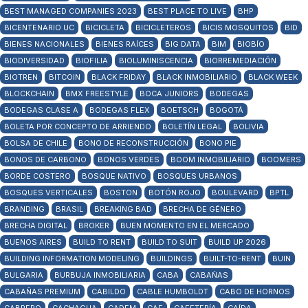
BEST MANAGED COMPANIES 2023
BEST PLACE TO LIVE
BHP
BICENTENARIO UC
BICICLETA
BICICLETEROS
BICIS MOSQUITOS
BID
BIENES NACIONALES
BIENES RAÍCES
BIG DATA
BIM
BIOBÍO
BIODIVERSIDAD
BIOFILIA
BIOLUMINISCENCIA
BIORREMEDIACIÓN
BIOTREN
BITCOIN
BLACK FRIDAY
BLACK INMOBILIARIO
BLACK WEEK
BLOCKCHAIN
BMX FREESTYLE
BOCA JUNIORS
BODEGAS
BODEGAS CLASE A
BODEGAS FLEX
BOETSCH
BOGOTÁ
BOLETA POR CONCEPTO DE ARRIENDO
BOLETÍN LEGAL
BOLIVIA
BOLSA DE CHILE
BONO DE RECONSTRUCCIÓN
BONO PIE
BONOS DE CARBONO
BONOS VERDES
BOOM INMOBILIARIO
BOOMERS
BORDE COSTERO
BOSQUE NATIVO
BOSQUES URBANOS
BOSQUES VERTICALES
BOSTON
BOTÓN ROJO
BOULEVARD
BPTL
BRANDING
BRASIL
BREAKING BAD
BRECHA DE GÉNERO
BRECHA DIGITAL
BROKER
BUEN MOMENTO EN EL MERCADO
BUENOS AIRES
BUILD TO RENT
BUILD TO SUIT
BUILD UP 2026
BUILDING INFORMATION MODELING
BUILDINGS
BUILT-TO-RENT
BUIN
BULGARIA
BURBUJA INMOBILIARIA
CABA
CABAÑAS
CABAÑAS PREMIUM
CABILDO
CABLE HUMBOLDT
CABO DE HORNOS