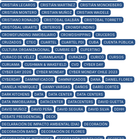
CRISTIÁN LECAROS
CRISTIÁN MARTÍNEZ
CRISTIÁN MONCKEBERG
CRISTIÁN MONTERO
CRISTIAN MUÑOZ
CRISTIAN WAIDELE
CRISTIANO RONALDO
CRISTÓBAL GALBÁN
CRISTÓBAL TORRETTI
CRISTÓBAL URIARTE
CRITERIOS
CROWDFUNDING
CROWDFUNDING INMOBILIARIO
CROWDSHIPPING
CRUCEROS
CRUZADOS
CTEC
CUARTEL
CUARTEL PDI
CUBA
CUENTA PÚBLICA
CULTURA ORGANIZACIONAL
CUMBRE G7
CUPERTINO
CURACO DE VÉLEZ
CURANILAHUE
CURAZAO
CURICÓ
CURSOS
CURUAMA
CUSHMAN & WAKEFIELD
CVD
CYBER DAY
CYBER DAY 2026
CYBER MONDAY
CYBER MONDAY CHILE 2023
CYBERDAY
DAMINIFICADOS
DAMNIFICADOS
DANA
DANIEL FLORES
DANIELA HENRÍQUEZ
DANNY VARGAS
DAÑOS
DARÍO CORTÉS
DARK KITCHENS
DATA
DATA CENTER
DATA CENTERS
DATA INMOBILIARIA
DATACENTER
DATACENTERS
DAVID GUETTA
DAVID MUÑOZ
DAVID PEÑA
DAVID SEGURA
DAVID SILVA
DDHH
DEBATE PRESIDENCIAL
DECK
DECLARACIÓN DE IMPACTO AMBIENTAL (DIA)
DECORACIÓN
DECORACIÓN BAÑO
DECORACIÓN DE FLORES