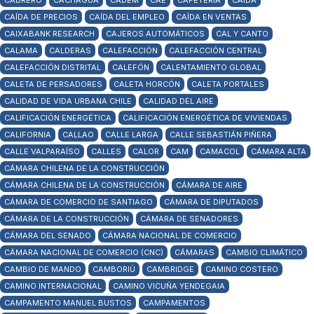
CABRERO
CACHAGUA
CADEM
CAE
CAFETERÍA
CAÍDA
CAÍDA DE PRECIOS
CAÍDA DEL EMPLEO
CAÍDA EN VENTAS
CAIXABANK RESEARCH
CAJEROS AUTOMÁTICOS
CAL Y CANTO
CALAMA
CALDERAS
CALEFACCIÓN
CALEFACCIÓN CENTRAL
CALEFACCIÓN DISTRITAL
CALEFÓN
CALENTAMIENTO GLOBAL
CALETA DE PERSADORES
CALETA HORCÓN
CALETA PORTALES
CALIDAD DE VIDA URBANA CHILE
CALIDAD DEL AIRE
CALIFICACIÓN ENERGÉTICA
CALIFICACIÓN ENERGÉTICA DE VIVIENDAS
CALIFORNIA
CALLAO
CALLE LARGA
CALLE SEBASTIÁN PIÑERA
CALLE VALPARAÍSO
CALLES
CALOR
CAM
CAMACOL
CÁMARA ALTA
CÁMARA CHILENA DE LA CONSTRUCCIÓN
CÁMARA CHILENA DE LA CONSTRUCCIÓN
CÁMARA DE AIRE
CÁMARA DE COMERCIO DE SANTIAGO
CÁMARA DE DIPUTADOS
CÁMARA DE LA CONSTRUCCIÓN
CÁMARA DE SENADORES
CÁMARA DEL SENADO
CÁMARA NACIONAL DE COMERCIO
CÁMARA NACIONAL DE COMERCIO (CNC)
CÁMARAS
CAMBIO CLIMÁTICO
CAMBIO DE MANDO
CAMBORIÚ
CAMBRIDGE
CAMINO COSTERO
CAMINO INTERNACIONAL
CAMINO VICUÑA YENDEGAIA
CAMPAMENTO MANUEL BUSTOS
CAMPAMENTOS