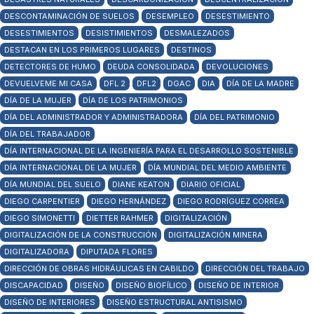
DESCONTAMINACIÓN DE SUELOS
DESEMPLEO
DESESTIMIENTO
DESESTIMIENTOS
DESISTIMIENTOS
DESMALEZADOS
DESTACAN EN LOS PRIMEROS LUGARES
DESTINOS
DETECTORES DE HUMO
DEUDA CONSOLIDADA
DEVOLUCIONES
DEVUELVEME MI CASA
DFL 2
DFL2
DGAC
DIA
DÍA DE LA MADRE
DÍA DE LA MUJER
DÍA DE LOS PATRIMONIOS
DÍA DEL ADMINISTRADOR Y ADMINISTRADORA
DÍA DEL PATRIMONIO
DÍA DEL TRABAJADOR
DÍA INTERNACIONAL DE LA INGENIERÍA PARA EL DESARROLLO SOSTENIBLE
DÍA INTERNACIONAL DE LA MUJER
DÍA MUNDIAL DEL MEDIO AMBIENTE
DÍA MUNDIAL DEL SUELO
DIANE KEATON
DIARIO OFICIAL
DIEGO CARPENTIER
DIEGO HERNÁNDEZ
DIEGO RODRÍGUEZ CORREA
DIEGO SIMONETTI
DIETTER RAHMER
DIGITALIZACIÓN
DIGITALIZACIÓN DE LA CONSTRUCCIÓN
DIGITALIZACIÓN MINERA
DIGITALIZADORA
DIPUTADA FLORES
DIRECCIÓN DE OBRAS HIDRÁULICAS EN CABILDO
DIRECCIÓN DEL TRABAJO
DISCAPACIDAD
DISEÑO
DISEÑO BIOFÍLICO
DISEÑO DE INTERIOR
DISEÑO DE INTERIORES
DISEÑO ESTRUCTURAL ANTISISMO