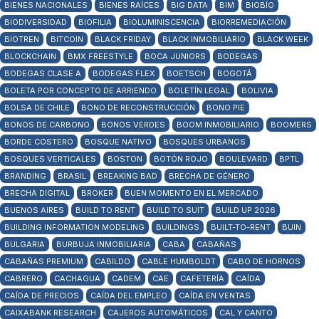
BIENES NACIONALES
BIENES RAÍCES
BIG DATA
BIM
BIOBÍO
BIODIVERSIDAD
BIOFILIA
BIOLUMINISCENCIA
BIORREMEDIACIÓN
BIOTREN
BITCOIN
BLACK FRIDAY
BLACK INMOBILIARIO
BLACK WEEK
BLOCKCHAIN
BMX FREESTYLE
BOCA JUNIORS
BODEGAS
BODEGAS CLASE A
BODEGAS FLEX
BOETSCH
BOGOTÁ
BOLETA POR CONCEPTO DE ARRIENDO
BOLETÍN LEGAL
BOLIVIA
BOLSA DE CHILE
BONO DE RECONSTRUCCIÓN
BONO PIE
BONOS DE CARBONO
BONOS VERDES
BOOM INMOBILIARIO
BOOMERS
BORDE COSTERO
BOSQUE NATIVO
BOSQUES URBANOS
BOSQUES VERTICALES
BOSTON
BOTÓN ROJO
BOULEVARD
BPTL
BRANDING
BRASIL
BREAKING BAD
BRECHA DE GÉNERO
BRECHA DIGITAL
BROKER
BUEN MOMENTO EN EL MERCADO
BUENOS AIRES
BUILD TO RENT
BUILD TO SUIT
BUILD UP 2026
BUILDING INFORMATION MODELING
BUILDINGS
BUILT-TO-RENT
BUIN
BULGARIA
BURBUJA INMOBILIARIA
CABA
CABAÑAS
CABAÑAS PREMIUM
CABILDO
CABLE HUMBOLDT
CABO DE HORNOS
CABRERO
CACHAGUA
CADEM
CAE
CAFETERÍA
CAÍDA
CAÍDA DE PRECIOS
CAÍDA DEL EMPLEO
CAÍDA EN VENTAS
CAIXABANK RESEARCH
CAJEROS AUTOMÁTICOS
CAL Y CANTO