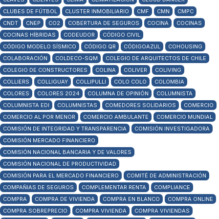
CLUBES DE FÚTBOL
CLUSTER INMOBILIARIO
CMF
CMN
CMPC
CNDT
CNEP
CO2
COBERTURA DE SEGUROS
COCINA
COCINAS
COCINAS HÍBRIDAS
CODEUDOR
CÓDIGO CIVIL
CÓDIGO MODELO SÍSMICO
CÓDIGO QR
CÓDIGOAZUL
COHOUSING
COLABORACIÓN
COLDECO-SQM
COLEGIO DE ARQUITECTOS DE CHILE
COLEGIO DE CONSTRUCTORES
COLINA
COLIVER
COLIVING
COLLIERS
COLLIGUAY
COLLIPULLI
COLO COLO
COLOMBIA
COLORES
COLORES 2024
COLUMNA DE OPINIÓN
COLUMNISTA
COLUMNISTA EDI
COLUMNISTAS
COMEDORES SOLIDARIOS
COMERCIO
COMERCIO AL POR MENOR
COMERCIO AMBULANTE
COMERCIO MUNDIAL
COMISIÓN DE INTEGRIDAD Y TRANSPARENCIA
COMISIÓN INVESTIGADORA
COMISIÓN MERCADO FINANCIERO
COMISIÓN NACIONAL BANCARIA Y DE VALORES
COMISIÓN NACIONAL DE PRODUCTIVIDAD
COMISIÓN PARA EL MERCADO FINANCIERO
COMITÉ DE ADMINISTRACIÓN
COMPAÑIAS DE SEGUROS
COMPLEMENTAR RENTA
COMPLIANCE
COMPRA
COMPRA DE VIVIENDA
COMPRA EN BLANCO
COMPRA ONLINE
COMPRA SOBREPRECIO
COMPRA VIVIENDA
COMPRA VIVIENDAS