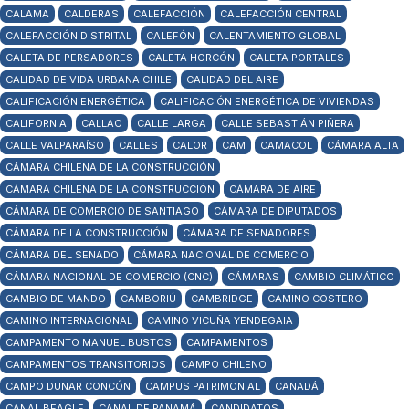
CALAMA
CALDERAS
CALEFACCIÓN
CALEFACCIÓN CENTRAL
CALEFACCIÓN DISTRITAL
CALEFÓN
CALENTAMIENTO GLOBAL
CALETA DE PERSADORES
CALETA HORCÓN
CALETA PORTALES
CALIDAD DE VIDA URBANA CHILE
CALIDAD DEL AIRE
CALIFICACIÓN ENERGÉTICA
CALIFICACIÓN ENERGÉTICA DE VIVIENDAS
CALIFORNIA
CALLAO
CALLE LARGA
CALLE SEBASTIÁN PIÑERA
CALLE VALPARAÍSO
CALLES
CALOR
CAM
CAMACOL
CÁMARA ALTA
CÁMARA CHILENA DE LA CONSTRUCCIÓN
CÁMARA CHILENA DE LA CONSTRUCCIÓN
CÁMARA DE AIRE
CÁMARA DE COMERCIO DE SANTIAGO
CÁMARA DE DIPUTADOS
CÁMARA DE LA CONSTRUCCIÓN
CÁMARA DE SENADORES
CÁMARA DEL SENADO
CÁMARA NACIONAL DE COMERCIO
CÁMARA NACIONAL DE COMERCIO (CNC)
CÁMARAS
CAMBIO CLIMÁTICO
CAMBIO DE MANDO
CAMBORIÚ
CAMBRIDGE
CAMINO COSTERO
CAMINO INTERNACIONAL
CAMINO VICUÑA YENDEGAIA
CAMPAMENTO MANUEL BUSTOS
CAMPAMENTOS
CAMPAMENTOS TRANSITORIOS
CAMPO CHILENO
CAMPO DUNAR CONCÓN
CAMPUS PATRIMONIAL
CANADÁ
CANAL BEAGLE
CANAL DE PANAMÁ
CANDIDATOS