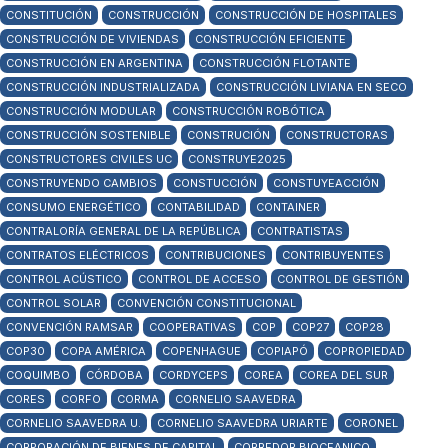
CONSTITUCIÓN
CONSTRUCCIÓN
CONSTRUCCIÓN DE HOSPITALES
CONSTRUCCIÓN DE VIVIENDAS
CONSTRUCCIÓN EFICIENTE
CONSTRUCCIÓN EN ARGENTINA
CONSTRUCCIÓN FLOTANTE
CONSTRUCCIÓN INDUSTRIALIZADA
CONSTRUCCIÓN LIVIANA EN SECO
CONSTRUCCIÓN MODULAR
CONSTRUCCIÓN ROBÓTICA
CONSTRUCCIÓN SOSTENIBLE
CONSTRUCIÓN
CONSTRUCTORAS
CONSTRUCTORES CIVILES UC
CONSTRUYE2025
CONSTRUYENDO CAMBIOS
CONSTUCCIÓN
CONSTUYEACCIÓN
CONSUMO ENERGÉTICO
CONTABILIDAD
CONTAINER
CONTRALORÍA GENERAL DE LA REPÚBLICA
CONTRATISTAS
CONTRATOS ELÉCTRICOS
CONTRIBUCIONES
CONTRIBUYENTES
CONTROL ACÚSTICO
CONTROL DE ACCESO
CONTROL DE GESTIÓN
CONTROL SOLAR
CONVENCIÓN CONSTITUCIONAL
CONVENCIÓN RAMSAR
COOPERATIVAS
COP
COP27
COP28
COP30
COPA AMÉRICA
COPENHAGUE
COPIAPÓ
COPROPIEDAD
COQUIMBO
CÓRDOBA
CORDYCEPS
COREA
COREA DEL SUR
CORES
CORFO
CORMA
CORNELIO SAAVEDRA
CORNELIO SAAVEDRA U.
CORNELIO SAAVEDRA URIARTE
CORONEL
CORPORACIÓN DE BIENES DE CAPITAL
CORREDOR BIOCEANICO