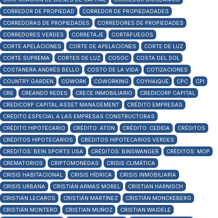
CORREDOR DE PROPIEDAD
CORREDOR DE PROPIEDADADES
CORREDORAS DE PROPIEDADES
CORREDORES DE PROPIEDADES
CORREDORES VERDES
CORRETAJE
CORTAFUEGOS
CORTE APELACIONES
CORTE DE APELACIONES
CORTE DE LUZ
CORTE SUPREMA
CORTES DE LUZ
COSOC
COSTA DEL SOL
COSTANERA ANDRÉS BELLO
COSTO DE LA VIDA
COTIZACIONES
COUNTRY GARDEN
COWORK
COWORKING
COYHAIQUE
CPC
CPI
CRE
CREANDO REDES
CRECE INMOBILIARIO
CREDICORP CAPITAL
CREDICORP CAPITAL ASSET MANAGEMENT
CRÉDITO EMPRESAS
CRÉDITO ESPECIAL A LAS EMPRESAS CONSTRUCTORAS
CRÉDITO HIPOTECARIO
CRÉDITO: ATON
CRÉDITO: CEDIDA
CRÉDITOS
CRÉDITOS HIPOTECARIOS
CRÉDITOS HIPOTECARIOS VERDES
CREDITOS: BEIN SPORTS USA
CRÉDITOS: BINSWANGER
CRÉDITOS: MOP
CREMATORIOS
CRIPTOMONEDAS
CRISIS CLIMÁTICA
CRISIS HABITACIONAL
CRISIS HÍDRICA
CRISIS INMOBILIARIA
CRISIS URBANA
CRISTIÁN ARMAS MOREL
CRISTIAN HARNISCH
CRISTIÁN LECAROS
CRISTIÁN MARTÍNEZ
CRISTIÁN MONCKEBERG
CRISTIÁN MONTERO
CRISTIAN MUÑOZ
CRISTIAN WAIDELE