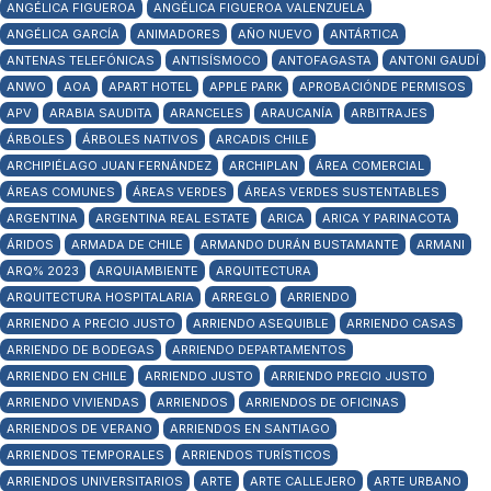
ANGÉLICA FIGUEROA
ANGÉLICA FIGUEROA VALENZUELA
ANGÉLICA GARCÍA
ANIMADORES
AÑO NUEVO
ANTÁRTICA
ANTENAS TELEFÓNICAS
ANTISÍSMOCO
ANTOFAGASTA
ANTONI GAUDÍ
ANWO
AOA
APART HOTEL
APPLE PARK
APROBACIÓNDE PERMISOS
APV
ARABIA SAUDITA
ARANCELES
ARAUCANÍA
ARBITRAJES
ÁRBOLES
ÁRBOLES NATIVOS
ARCADIS CHILE
ARCHIPIÉLAGO JUAN FERNÁNDEZ
ARCHIPLAN
ÁREA COMERCIAL
ÁREAS COMUNES
ÁREAS VERDES
ÁREAS VERDES SUSTENTABLES
ARGENTINA
ARGENTINA REAL ESTATE
ARICA
ARICA Y PARINACOTA
ÁRIDOS
ARMADA DE CHILE
ARMANDO DURÁN BUSTAMANTE
ARMANI
ARQ% 2023
ARQUIAMBIENTE
ARQUITECTURA
ARQUITECTURA HOSPITALARIA
ARREGLO
ARRIENDO
ARRIENDO A PRECIO JUSTO
ARRIENDO ASEQUIBLE
ARRIENDO CASAS
ARRIENDO DE BODEGAS
ARRIENDO DEPARTAMENTOS
ARRIENDO EN CHILE
ARRIENDO JUSTO
ARRIENDO PRECIO JUSTO
ARRIENDO VIVIENDAS
ARRIENDOS
ARRIENDOS DE OFICINAS
ARRIENDOS DE VERANO
ARRIENDOS EN SANTIAGO
ARRIENDOS TEMPORALES
ARRIENDOS TURÍSTICOS
ARRIENDOS UNIVERSITARIOS
ARTE
ARTE CALLEJERO
ARTE URBANO