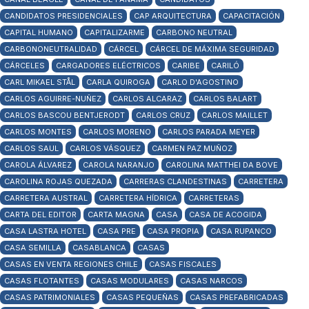
CANDIDATOS PRESIDENCIALES
CAP ARQUITECTURA
CAPACITACIÓN
CAPITAL HUMANO
CAPITALIZARME
CARBONO NEUTRAL
CARBONONEUTRALIDAD
CÁRCEL
CÁRCEL DE MÁXIMA SEGURIDAD
CÁRCELES
CARGADORES ELÉCTRICOS
CARIBE
CARILÓ
CARL MIKAEL STÅL
CARLA QUIROGA
CARLO D'AGOSTINO
CARLOS AGUIRRE-NUÑEZ
CARLOS ALCARAZ
CARLOS BALART
CARLOS BASCOU BENTJERODT
CARLOS CRUZ
CARLOS MAILLET
CARLOS MONTES
CARLOS MORENO
CARLOS PARADA MEYER
CARLOS SAUL
CARLOS VÁSQUEZ
CARMEN PAZ MUÑOZ
CAROLA ÁLVAREZ
CAROLA NARANJO
CAROLINA MATTHEI DA BOVE
CAROLINA ROJAS QUEZADA
CARRERAS CLANDESTINAS
CARRETERA
CARRETERA AUSTRAL
CARRETERA HÍDRICA
CARRETERAS
CARTA DEL EDITOR
CARTA MAGNA
CASA
CASA DE ACOGIDA
CASA LASTRA HOTEL
CASA PRE
CASA PROPIA
CASA RUPANCO
CASA SEMILLA
CASABLANCA
CASAS
CASAS EN VENTA REGIONES CHILE
CASAS FISCALES
CASAS FLOTANTES
CASAS MODULARES
CASAS NARCOS
CASAS PATRIMONIALES
CASAS PEQUEÑAS
CASAS PREFABRICADAS