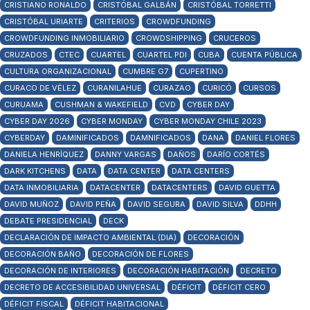
CRISTIANO RONALDO
CRISTÓBAL GALBÁN
CRISTÓBAL TORRETTI
CRISTÓBAL URIARTE
CRITERIOS
CROWDFUNDING
CROWDFUNDING INMOBILIARIO
CROWDSHIPPING
CRUCEROS
CRUZADOS
CTEC
CUARTEL
CUARTEL PDI
CUBA
CUENTA PÚBLICA
CULTURA ORGANIZACIONAL
CUMBRE G7
CUPERTINO
CURACO DE VÉLEZ
CURANILAHUE
CURAZAO
CURICÓ
CURSOS
CURUAMA
CUSHMAN & WAKEFIELD
CVD
CYBER DAY
CYBER DAY 2026
CYBER MONDAY
CYBER MONDAY CHILE 2023
CYBERDAY
DAMINIFICADOS
DAMNIFICADOS
DANA
DANIEL FLORES
DANIELA HENRÍQUEZ
DANNY VARGAS
DAÑOS
DARÍO CORTÉS
DARK KITCHENS
DATA
DATA CENTER
DATA CENTERS
DATA INMOBILIARIA
DATACENTER
DATACENTERS
DAVID GUETTA
DAVID MUÑOZ
DAVID PEÑA
DAVID SEGURA
DAVID SILVA
DDHH
DEBATE PRESIDENCIAL
DECK
DECLARACIÓN DE IMPACTO AMBIENTAL (DIA)
DECORACIÓN
DECORACIÓN BAÑO
DECORACIÓN DE FLORES
DECORACIÓN DE INTERIORES
DECORACIÓN HABITACIÓN
DECRETO
DECRETO DE ACCESIBILIDAD UNIVERSAL
DÉFICIT
DÉFICIT CERO
DÉFICIT FISCAL
DÉFICIT HABITACIONAL