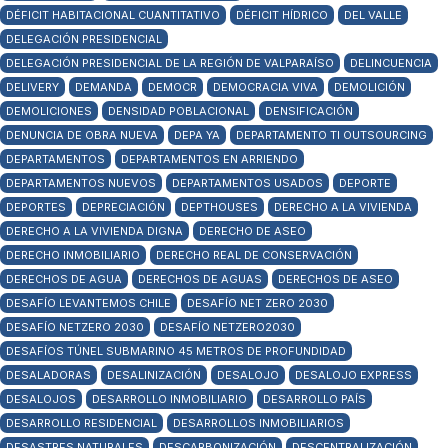
DÉFICIT HABITACIONAL CUANTITATIVO
DÉFICIT HÍDRICO
DEL VALLE
DELEGACIÓN PRESIDENCIAL
DELEGACIÓN PRESIDENCIAL DE LA REGIÓN DE VALPARAÍSO
DELINCUENCIA
DELIVERY
DEMANDA
DEMOCR
DEMOCRACIA VIVA
DEMOLICIÓN
DEMOLICIONES
DENSIDAD POBLACIONAL
DENSIFICACIÓN
DENUNCIA DE OBRA NUEVA
DEPA YA
DEPARTAMENTO TI OUTSOURCING
DEPARTAMENTOS
DEPARTAMENTOS EN ARRIENDO
DEPARTAMENTOS NUEVOS
DEPARTAMENTOS USADOS
DEPORTE
DEPORTES
DEPRECIACIÓN
DEPTHOUSES
DERECHO A LA VIVIENDA
DERECHO A LA VIVIENDA DIGNA
DERECHO DE ASEO
DERECHO INMOBILIARIO
DERECHO REAL DE CONSERVACIÓN
DERECHOS DE AGUA
DERECHOS DE AGUAS
DERECHOS DE ASEO
DESAFÍO LEVANTEMOS CHILE
DESAFÍO NET ZERO 2030
DESAFÍO NETZERO 2030
DESAFÍO NETZERO2030
DESAFÍOS TÚNEL SUBMARINO 45 METROS DE PROFUNDIDAD
DESALADORAS
DESALINIZACIÓN
DESALOJO
DESALOJO EXPRESS
DESALOJOS
DESARROLLO INMOBILIARIO
DESARROLLO PAÍS
DESARROLLO RESIDENCIAL
DESARROLLOS INMOBILIARIOS
DESASTRES NATURALES
DESCARBONIZACIÓN
DESCENTRALIZACIÓN