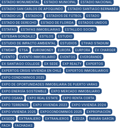
ESTADIO MONUMENTAL
ESTADIO MUNICIPAL
ESTADIO NACIONAL
ESTADIO SAN CARLOS DE APOQUINDO
ESTADIO SANTIAGO BERNABÉU
ESTADIO UC
ESTADIOS
ESTADIOS DE FÚTBOL
ESTADO
ESTADO DE DERECHO
ESTADO DE FLORIDA
ESTADOS UNIDOS
ESTAFAS
ESTAFAS INMOBILIARIAS
ESTALLIDO SOCIAL
ESTEBAN GONZALEZ
ESTILOS
ESTUDIO
ESTUDIO DE IMPACTO AMBIENTAL
ESTUDIOS
ETIHAD STADIUM
ETMDAY
ETSA
EUROMONEY
EUROPA
EURPORA
EV CHARGER
EVENTO
EVENTO INMOBILIARIO
EVENTOS
EVERGRANDE
EX SANTIAGO COLLEGE
EX SEDE
EXP REALTY
EXPERTOS
EXPERTOS CRISIS VIVIENDA EN CHILE
EXPERTOS INMOBILIARIOS
EXPO CONDOMINIOS 2025
EXPO DE OPORTUNIDADES INMOBILIARIA DE PUERTO VARAS
EXPO ENERGÍA SOSTENIBLE
EXPO MERCADO INMOBILIARIO
EXPO OSAKA
EXPO REAL ESTATE
EXPO RENTA CORTA
EXPO TERRENOS
EXPO VIVIENDA 2023
EXPO VIVIENDA 2024
EXPO VIVIENDA 2025
EXPOCONDOMINIOS 2025
EXPROPIACIÓN
EXSEDE
EXTRANJERO
EXTRANJEROS
EZEIZA
FABIÁN GARCÍA
FACH
FACHADAS