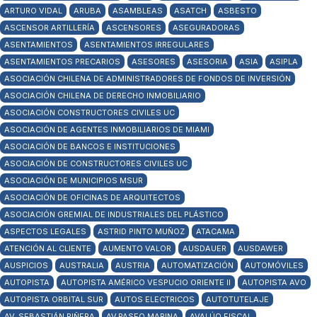
ARTURO VIDAL
ARUBA
ASAMBLEAS
ASATCH
ASBESTO
ASCENSOR ARTILLERÍA
ASCENSORES
ASEGURADORAS
ASENTAMIENTOS
ASENTAMIENTOS IRREGULARES
ASENTAMIENTOS PRECARIOS
ASESORES
ASESORIA
ASIA
ASIPLA
ASOCIACIÓN CHILENA DE ADMINISTRADORES DE FONDOS DE INVERSIÓN
ASOCIACIÓN CHILENA DE DERECHO INMOBILIARIO
ASOCIACIÓN CONSTRUCTORES CIVILES UC
ASOCIACIÓN DE AGENTES INMOBILIARIOS DE MIAMI
ASOCIACIÓN DE BANCOS E INSTITUCIONES
ASOCIACIÓN DE CONSTRUCTORES CIVILES UC
ASOCIACIÓN DE MUNICIPIOS MSUR
ASOCIACIÓN DE OFICINAS DE ARQUITECTOS
ASOCIACIÓN GREMIAL DE INDUSTRIALES DEL PLÁSTICO
ASPECTOS LEGALES
ASTRID PINTO MUÑOZ
ATACAMA
ATENCIÓN AL CLIENTE
AUMENTO VALOR
AUSDAUER
AUSDAWER
AUSPICIOS
AUSTRALIA
AUSTRIA
AUTOMATIZACIÓN
AUTOMÓVILES
AUTOPISTA
AUTOPISTA AMÉRICO VESPUCIO ORIENTE II
AUTOPISTA AVO
AUTOPISTA ORBITAL SUR
AUTOS ELECTRICOS
AUTOTUTELAJE
AV. SEBASTIÁN PIÑERA
AV.PASEO MARINA
AVALÚO FISCAL