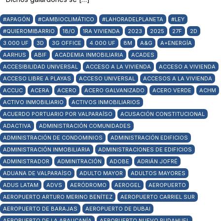
#APAGÓN
#CAMBIOCLIMÁTICO
#LAHORADELPLANETA
#LEY
#QUIEROMIBARRIO
18/O
1RA VIVIENDA
2023
2025
27F
2D
3.000 UF
3D
3G OFFICE
4.000 UF
8M
A&G
A+ENERGÍA
AARHUS
ABIF
ACADEMIA INMOBILIARIA
ACADES
ACCESIBILIDAD UNIVERSAL
ACCESO A LA VIVIENDA
ACCESO A VIVIENDA
ACCESO LIBRE A PLAYAS
ACCESO UNIVERSAL
ACCESOS A LA VIVIENDA
ACCUC
ACERA
ACERO
ACERO GALVANIZADO
ACERO VERDE
ACHM
ACTIVO INMOBILIARIO
ACTIVOS INMOBILIARIOS
ACUERDO PORTUARIO POR VALPARAÍSO
ACUSACIÓN CONSTITUCIONAL
ADACTIVA
ADMINISTRACIÓN COMUNIDADES
ADMINISTRACIÓN DE CONDOMINIOS
ADMINISTRACIÓN EDIFICIOS
ADMINISTRACIÓN INMOBILIARIA
ADMINISTRACIONES DE EDIFICIOS
ADMINISTRADOR
ADMINITRACIÓN
ADOBE
ADRIÁN JOFRÉ
ADUANA DE VALPARAÍSO
ADULTO MAYOR
ADULTOS MAYORES
ADUS LATAM
ADVS
AERÓDROMO
AEROGEL
AEROPUERTO
AEROPUERTO ARTURO MERINO BENÍTEZ
AEROPUERTO CARRIEL SUR
AEROPUERTO DE BARAJAS
AEROPUERTO DE DUBAI
AEROPUERTO DE LA ARAUCANÍA
AEROPUERTO NUEVO PUDAHUEL