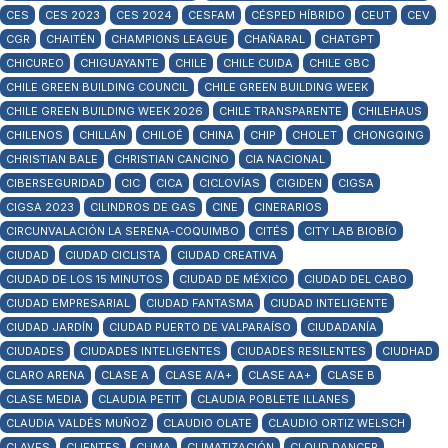
CES
CES 2023
CES 2024
CESFAM
CÉSPED HÍBRIDO
CEUT
CEV
CGR
CHAITÉN
CHAMPIONS LEAGUE
CHAÑARAL
CHATGPT
CHICUREO
CHIGUAYANTE
CHILE
CHILE CUIDA
CHILE GBC
CHILE GREEN BUILDING COUNCIL
CHILE GREEN BUILDING WEEK
CHILE GREEN BUILDING WEEK 2026
CHILE TRANSPARENTE
CHILEHAUS
CHILENOS
CHILLÁN
CHILOÉ
CHINA
CHIP
CHOLET
CHONGQING
CHRISTIAN BALE
CHRISTIAN CANCINO
CIA NACIONAL
CIBERSEGURIDAD
CIC
CICA
CICLOVÍAS
CIGIDEN
CIGSA
CIGSA 2023
CILINDROS DE GAS
CINE
CINERARIOS
CIRCUNVALACIÓN LA SERENA-COQUIMBO
CITÉS
CITY LAB BIOBÍO
CIUDAD
CIUDAD CICLISTA
CIUDAD CREATIVA
CIUDAD DE LOS 15 MINUTOS
CIUDAD DE MÉXICO
CIUDAD DEL CABO
CIUDAD EMPRESARIAL
CIUDAD FANTASMA
CIUDAD INTELIGENTE
CIUDAD JARDÍN
CIUDAD PUERTO DE VALPARAÍSO
CIUDADANÍA
CIUDADES
CIUDADES INTELIGENTES
CIUDADES RESILENTES
CIUDHAD
CLARO ARENA
CLASE A
CLASE A/A+
CLASE AA+
CLASE B
CLASE MEDIA
CLAUDIA PETIT
CLAUDIA POBLETE ILLANES
CLAUDIA VALDÉS MUÑOZ
CLAUDIO OLATE
CLAUDIO ORTIZ WELSCH
CLAVES
CLIENTES
CLIMA
CLIMATIZACIÓN
CLOUD DANCER