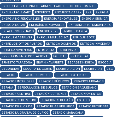
ENCUENTRO NACIONAL DE ADMINISTRADORES DE CONDOMINIOS
ENCUENTRO SMART
ENCUESTA
ENCUESTA CASEN
ENE
ENERGÍA
ENERGÍA NO RENOVABLES
ENERGÍA RENOVABLES
ENERGÍA SÍSMICA
ENERGÍA SOLAR
ENERGÍAS RENOVABLES
ENFRIAMIENTO INMOBILIARIO
ENLACE INMOBILIARIO
ENLOCE 2025
ENRIQUE GARCÍA
ENRIQUE GASTALVER
ENRIQUE MATUSCHKA
ENRIQUE SOTZ
ENTRE LOS OTROS RUBROS
ENTREGA DOMINIOS
ENTREGA INMEDIATA
ENTREGA VIVIENDAS
ENTREVISTA
ENTREVISTAS
ENVEJECIMIENTO POBLACIONAL
EQUIDAD
ERA DIGITAL
ERNESTO TARAZONA
ERWIN NAVARRETE
ESCASEZ HIDRICA
ESCOCIA
ESCONDIDA
ESCORIA DE COBRE
ESCRITURACIÓN
ESCRITURAS
ESG
ESPACIOS
ESPACIOS COMUNES
ESPACIOS EXTERIORES
ESPACIOS INTERIORES
ESPACIOS PÚBLICOS
ESPACIOS URBANOS
ESPAÑA
ESPECULACIÓN DE SUELOS
ESTACIÓN BAQUEDANO
ESTACIÓN CENTRAL
ESTACIÓN DE TRENES
ESTACIONAMIENTOS
ESTACIONES DE METRO
ESTACIONES DEL AÑO
ESTADIO
ESTADIO DE FLORIDA
ESTADIO ELÍAS FIGUEROA
ESTADIO FUTURISTA
ESTADIO LA GRANJA DE CURICÓ
ESTADIO MARACANÁ