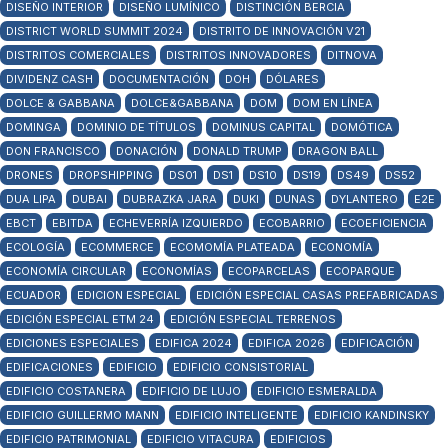
DISEÑO INTERIOR
DISEÑO LUMÍNICO
DISTINCIÓN BERCIA
DISTRICT WORLD SUMMIT 2024
DISTRITO DE INNOVACIÓN V21
DISTRITOS COMERCIALES
DISTRITOS INNOVADORES
DITNOVA
DIVIDENZ CASH
DOCUMENTACIÓN
DOH
DÓLARES
DOLCE & GABBANA
DOLCE&GABBANA
DOM
DOM EN LÍNEA
DOMINGA
DOMINIO DE TÍTULOS
DOMINUS CAPITAL
DOMÓTICA
DON FRANCISCO
DONACIÓN
DONALD TRUMP
DRAGON BALL
DRONES
DROPSHIPPING
DS01
DS1
DS10
DS19
DS49
DS52
DUA LIPA
DUBAI
DUBRAZKA JARA
DUKI
DUNAS
DYLANTERO
E2E
EBCT
EBITDA
ECHEVERRÍA IZQUIERDO
ECOBARRIO
ECOEFICIENCIA
ECOLOGÍA
ECOMMERCE
ECOMOMÍA PLATEADA
ECONOMÍA
ECONOMÍA CIRCULAR
ECONOMÍAS
ECOPARCELAS
ECOPARQUE
ECUADOR
EDICION ESPECIAL
EDICIÓN ESPECIAL CASAS PREFABRICADAS
EDICIÓN ESPECIAL ETM 24
EDICIÓN ESPECIAL TERRENOS
EDICIONES ESPECIALES
EDIFICA 2024
EDIFICA 2026
EDIFICACIÓN
EDIFICACIONES
EDIFICIO
EDIFICIO CONSISTORIAL
EDIFICIO COSTANERA
EDIFICIO DE LUJO
EDIFICIO ESMERALDA
EDIFICIO GUILLERMO MANN
EDIFICIO INTELIGENTE
EDIFICIO KANDINSKY
EDIFICIO PATRIMONIAL
EDIFICIO VITACURA
EDIFICIOS