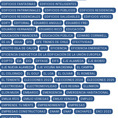
EDIFICIOS FANTASMAS
EDIFICIOS INTELIGENTES
EDIFICIOS PATRIMONIALES
EDIFICIOS PÚBLICOS
EDIFICIOS RESIDENCIAL
EDIFICIOS RESIDENCIALES
EDIFICIOS SALUDABLES
EDIFICIOS VERDES
EDIFY
EDITORIAL
EDUARDO ANGULO
EDUARDO FREI
EDUARDO HERNANDEZ
EDUARDO RICCI
EDUCACIÓN
EDUCACIÓN FINANCIERA
EDUCACIÓN PÚBLICA
EDWARD CORNWELL
EE.UU
EEUU
EFE
EFE TRENES DE CHILE
EFECTIVIDAD
EFECTO ISLA DE CALOR
EFH
EFICIENCIA
EFICIENCIA ENERGÉTICA
EFICIENCIA ENERGÉTICA DE LA EDIFICACIÓN DE LA UNIÓN EUROPEA
EGIPTO
EIA
EICI
EIFFAGE
EIFS
EJE ALAMEDA
EJE BIOBÍO
EJE NUEVA ALAMEDA
EJE VICUÑA MACKENNA
EL CAMPÍN
EL COLORADO
EL GOLF
EL LOA
EL OLIVAR
EL ROMERAL
EL TENIENTE
ELECCIONES 2023
ELECCIONES 2024
ELECCIONES 2025
ELECTRICIDAD
ELECTROMOVILIDAD
ELIS REGINA
ELLINIKON
ELON MUSK
EMBARGO
EMERGENCIA
EMERGENCIA HABITACIONAL
EMILIA RÍOS
EMILIO VENEGAS
EMILIO VENGAS
EMPLEO
EMPRENDE TU MENTE
EMPRENDIMIENTO
EMPRESAS
EMPRESAS CONSTRUCTORAS
ENAMI
ENAP
ENCHAPES
ENCI 2023
ENCUENTRO