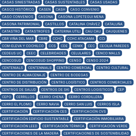
CASAS SINIESTRADAS
CASAS SUSTENTABLES
CASAS USADAS
CASCO HISTÓRICO
CASEN
CASH
CASO CONVENIO
CASO CONVENIOS
CASONA
CASONA LOPETEGUI MENA
CASONA PATRIMONIAL
CASTILLOS
CATALINA CHÁVEZ
CATALUÑA
CATASTRO
CATASTROFES
CATERINA UTILI
CAU CAU
CAUQUENES
CBR VIÑA DEL MAR
CBRE
CCHC
CCHC ATACAMA
CCI
CCM-ELEVA Y COCHILCO
CCS
CDE
CDMX
CEC
CECILIA PAREDES
CEDEUS UC
CEEC
CELEBRIDADES
CELULARES
CENCO MALLS
CENCOSUD
CENCOSUD SHOPPING
CENSO
CENSO 2024
CENTENIALS
CENTENNIALS
CENTRO COMERCIAL
CENTRO CULTURAL
CENTRO DE ALMACENAJE
CENTRO DE BODEGAS
CENTRO DE DISTRIBUCIÓN
CENTRO LOGÍSTICO
CENTROS COMERCIALES
CENTROS DE SALUD
CENTROS DE SKI
CENTROS LOGISTICOS
CEP
CEPO
CERRILLOS
CERRO CHENA
CERRO CORDILLERA
CERRO EL PLOMO
CERRO NAVIA
CERRO SAN LUIS
CERROS ISLA
CERTIFICACIÓN
CERTIFICACIÓN CES
CERTIFICACIÓN CVS
CERTIFICACIÓN EDIFICIO SUSTENTABLE
CERTIFICACIÓN INMOBILIARIA
CERTIFICACIÓN LEED
CERTIFICACIÓN TÉRMICA
CERTIFICACIÓN VERDE
CERTIFICACIONES DE LA MADERA
CERTIFICACIONES DE SOSTENIBILIDAD