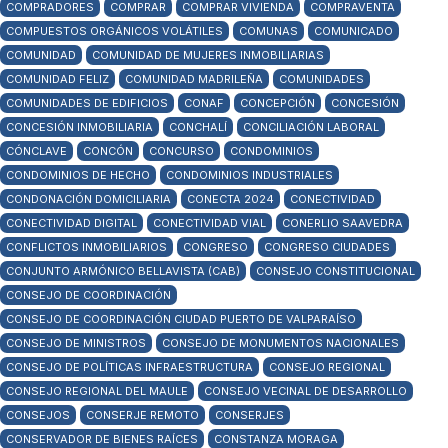
COMPRADORES
COMPRAR
COMPRAR VIVIENDA
COMPRAVENTA
COMPUESTOS ORGÁNICOS VOLÁTILES
COMUNAS
COMUNICADO
COMUNIDAD
COMUNIDAD DE MUJERES INMOBILIARIAS
COMUNIDAD FELIZ
COMUNIDAD MADRILEÑA
COMUNIDADES
COMUNIDADES DE EDIFICIOS
CONAF
CONCEPCIÓN
CONCESIÓN
CONCESIÓN INMOBILIARIA
CONCHALÍ
CONCILIACIÓN LABORAL
CÓNCLAVE
CONCÓN
CONCURSO
CONDOMINIOS
CONDOMINIOS DE HECHO
CONDOMINIOS INDUSTRIALES
CONDONACIÓN DOMICILIARIA
CONECTA 2024
CONECTIVIDAD
CONECTIVIDAD DIGITAL
CONECTIVIDAD VIAL
CONERLIO SAAVEDRA
CONFLICTOS INMOBILIARIOS
CONGRESO
CONGRESO CIUDADES
CONJUNTO ARMÓNICO BELLAVISTA (CAB)
CONSEJO CONSTITUCIONAL
CONSEJO DE COORDINACIÓN
CONSEJO DE COORDINACIÓN CIUDAD PUERTO DE VALPARAÍSO
CONSEJO DE MINISTROS
CONSEJO DE MONUMENTOS NACIONALES
CONSEJO DE POLÍTICAS INFRAESTRUCTURA
CONSEJO REGIONAL
CONSEJO REGIONAL DEL MAULE
CONSEJO VECINAL DE DESARROLLO
CONSEJOS
CONSERJE REMOTO
CONSERJES
CONSERVADOR DE BIENES RAÍCES
CONSTANZA MORAGA