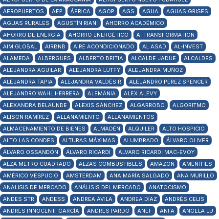
AEROPUERTOS
AFP
ÁFRICA
AGOP
AGS
AGUA
AGUAS GRISES
AGUAS RURALES
AGUSTÍN RIANI
AHORRO ACADÉMICO
AHORRO DE ENERGÍA
AHORRO ENERGÉTICO
AI TRANSFORMATION
AIM GLOBAL
AIRBNB
AIRE ACONDICIONADO
AL ASAD
AL-INVEST
ALAMEDA
ALBERGUES
ALBERTO BEITIA
ALCALDE JADUE
ALCALDES
ALEJANDRA AGUILAR
ALEJANDRA LUTFY
ALEJANDRA MUÑOZ
ALEJANDRA TAPIA
ALEJANDRA VALDÉS R
ALEJANDRO PEREZ SPENCER
ALEJANDRO WAHL HERRERA
ALEMANIA
ALEX ALEVY
ALEXANDRA BELAÚNDE
ALEXIS SÁNCHEZ
ALGARROBO
ALGORITMO
ALISON RAMÍREZ
ALLANAMIENTO
ALLANAMIENTOS
ALMACENAMIENTO DE BIENES
ALMADÉN
ALQUILER
ALTO HOSPICIO
ALTO LAS CONDES
ALTURAS MÁXIMAS
ALUMBRADO
ÁLVARO OLIVER
ÁLVARO OSSANDÓN
ÁLVARO RICARDI
ALVARO RICARDI MAC-EVOY
ALZA METRO CUADRADO
ALZAS COMBUSTIBLES
AMAZON
AMENITIES
AMÉRICO VESPUCIO
AMSTERDAM
ANA MARÍA SALGADO
ANA MURILLO
ANALISIS DE MERCADO
ANÁLISIS DEL MERCADO
ANATOCISMO
ANDES STR
ANDESS
ANDREA ÁVILA
ANDREA DÍAZ
ANDRÉS CELIS
ANDRÉS INNOCENTI GARCÍA
ANDRÉS PARDO
ANEF
ANFA
ANGELA LU