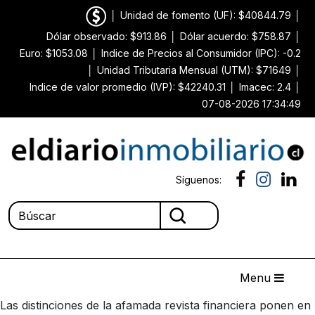
│
Unidad de fomento (UF): $40844.79
│
Dólar observado: $913.86
│
Dólar acuerdo: $758.87
│
Euro: $1053.08
│
Indice de Precios al Consumidor (IPC): -0.2
│
Unidad Tributaria Mensual (UTM): $71649
│
Indice de valor promedio (IVP): $42240.31
│
Imacec: 2.4
│
07-08-2026 17:34:49
Síguenos:
Menu
Las distinciones de la afamada revista financiera ponen en