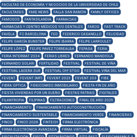
FACULTAD DE ECONOMÍA Y NEGOCIOS DE LA UNIVERSIDAD DE CHILE
FACULTADES
FAKE NEWS
FALLA SAN RAMÓN
FAMILY OFFICES
FAMOSOS
FANTASILANDIA
FARMACIAS
FARMACIAS Y CENTRO MÉDICOS Y/O DENTALES
FAROS
FAST TRACK
FAVELA
FC BARCELONA
FED
FEDERICO CASANELLO
FELICIDAD
FELIPE GARCÍA BUNSTER
FELIPE IBARRA
FELIPE LARROULET
FELIPE LÓPEZ
FELIPE PAVEZ TORREALBA
FEPASA
FERIA
FERIA INTERMAT 2024
FERIAS LIBRES
FERNANDO MANDIOLA
FERNANDO SOLARI
FERTILIDAD
FESTIVAL
FESTIVAL DE VIÑA
FESTIVAL LADERA SUR
FESTIVAL OH! STGO
FESTIVAL VIÑA DEL MAR
FEVENT
FEVENT (MP)
FEVENT 2023
FEVENT 203
FIBE
FIBRA OPTICA
FIDEICOMISO INMOBILIARIO
FIESTA FIN DE AÑO
FIESTA VIVIENDAS POR UN SUEÑO
FIESTAS PATRIAS
FIGITALES
FILANTROPIA
FILIPINAS
FILTRACIONES
FINAL DE AÑO 2025
FINANCIAMIENTO
FINANCIAMIENTO AUTOCONSTRUCCIÓN
FINANCIAMIENTO SUSTENTABLE
FINANCIAMIENTO VERDE
FINANCIERAS
FINCO
FINCO 2026
FINTECH
FIRMA ELECTRÓNICA
FIRMA ELECTRÓNICA AVANZADA
FIRMA VIRTUAL
FISCALÍA
FISCALIZACIÓN
FISCO
FITCH RATINGS
FITO PAEZ
FLEISCHMANN S.A