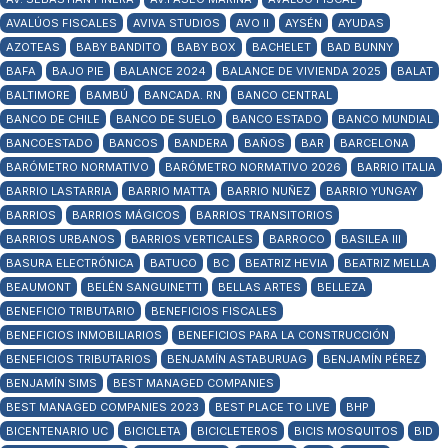
AVALÚOS FISCALES
AVIVA STUDIOS
AVO II
AYSÉN
AYUDAS
AZOTEAS
BABY BANDITO
BABY BOX
BACHELET
BAD BUNNY
BAFA
BAJO PIE
BALANCE 2024
BALANCE DE VIVIENDA 2025
BALAT
BALTIMORE
BAMBÚ
BANCADA. RN
BANCO CENTRAL
BANCO DE CHILE
BANCO DE SUELO
BANCO ESTADO
BANCO MUNDIAL
BANCOESTADO
BANCOS
BANDERA
BAÑOS
BAR
BARCELONA
BARÓMETRO NORMATIVO
BARÓMETRO NORMATIVO 2026
BARRIO ITALIA
BARRIO LASTARRIA
BARRIO MATTA
BARRIO NUÑEZ
BARRIO YUNGAY
BARRIOS
BARRIOS MÁGICOS
BARRIOS TRANSITORIOS
BARRIOS URBANOS
BARRIOS VERTICALES
BARROCO
BASILEA III
BASURA ELECTRÓNICA
BATUCO
BC
BEATRIZ HEVIA
BEATRIZ MELLA
BEAUMONT
BELÉN SANGUINETTI
BELLAS ARTES
BELLEZA
BENEFICIO TRIBUTARIO
BENEFICIOS FISCALES
BENEFICIOS INMOBILIARIOS
BENEFICIOS PARA LA CONSTRUCCIÓN
BENEFICIOS TRIBUTARIOS
BENJAMÍN ASTABURUAG
BENJAMÍN PÉREZ
BENJAMÍN SIMS
BEST MANAGED COMPANIES
BEST MANAGED COMPANIES 2023
BEST PLACE TO LIVE
BHP
BICENTENARIO UC
BICICLETA
BICICLETEROS
BICIS MOSQUITOS
BID