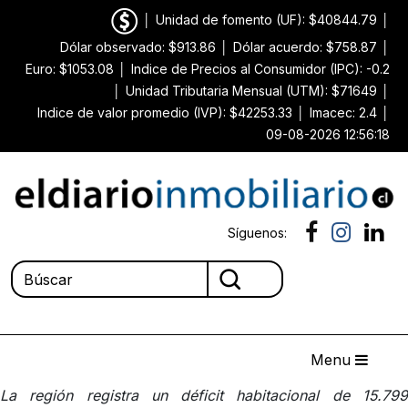
│
Unidad de fomento (UF): $40844.79
│
Dólar observado: $913.86
│
Dólar acuerdo: $758.87
│
Euro: $1053.08
│
Indice de Precios al Consumidor (IPC): -0.2
│
Unidad Tributaria Mensual (UTM): $71649
│
Indice de valor promedio (IVP): $42253.33
│
Imacec: 2.4
│
09-08-2026 12:56:18
Síguenos:
Menu
La región registra un déficit habitacional de 15.799