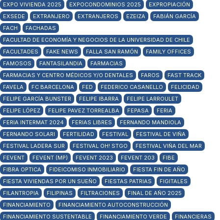
EXPO VIVIENDA 2025
EXPOCONDOMINIOS 2025
EXPROPIACIÓN
EXSEDE
EXTRANJERO
EXTRANJEROS
EZEIZA
FABIÁN GARCÍA
FACH
FACHADAS
FACULTAD DE ECONOMÍA Y NEGOCIOS DE LA UNIVERSIDAD DE CHILE
FACULTADES
FAKE NEWS
FALLA SAN RAMÓN
FAMILY OFFICES
FAMOSOS
FANTASILANDIA
FARMACIAS
FARMACIAS Y CENTRO MÉDICOS Y/O DENTALES
FAROS
FAST TRACK
FAVELA
FC BARCELONA
FED
FEDERICO CASANELLO
FELICIDAD
FELIPE GARCÍA BUNSTER
FELIPE IBARRA
FELIPE LARROULET
FELIPE LÓPEZ
FELIPE PAVEZ TORREALBA
FEPASA
FERIA
FERIA INTERMAT 2024
FERIAS LIBRES
FERNANDO MANDIOLA
FERNANDO SOLARI
FERTILIDAD
FESTIVAL
FESTIVAL DE VIÑA
FESTIVAL LADERA SUR
FESTIVAL OH! STGO
FESTIVAL VIÑA DEL MAR
FEVENT
FEVENT (MP)
FEVENT 2023
FEVENT 203
FIBE
FIBRA OPTICA
FIDEICOMISO INMOBILIARIO
FIESTA FIN DE AÑO
FIESTA VIVIENDAS POR UN SUEÑO
FIESTAS PATRIAS
FIGITALES
FILANTROPIA
FILIPINAS
FILTRACIONES
FINAL DE AÑO 2025
FINANCIAMIENTO
FINANCIAMIENTO AUTOCONSTRUCCIÓN
FINANCIAMIENTO SUSTENTABLE
FINANCIAMIENTO VERDE
FINANCIERAS