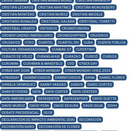
CRISIS URBANA
CRISTIÁN ARMAS MOREL
CRISTIAN HARNISCH
CRISTIÁN LECAROS
CRISTIÁN MARTÍNEZ
CRISTIÁN MONCKEBERG
CRISTIÁN MONTERO
CRISTIAN MUÑOZ
CRISTIAN WAIDELE
CRISTIANO RONALDO
CRISTÓBAL GALBÁN
CRISTÓBAL TORRETTI
CRISTÓBAL URIARTE
CRITERIOS
CROWDFUNDING
CROWDFUNDING INMOBILIARIO
CROWDSHIPPING
CRUCEROS
CRUZADOS
CTEC
CUARTEL
CUARTEL PDI
CUBA
CUENTA PÚBLICA
CULTURA ORGANIZACIONAL
CUMBRE G7
CUPERTINO
CURACO DE VÉLEZ
CURANILAHUE
CURAZAO
CURICÓ
CURSOS
CURUAMA
CUSHMAN & WAKEFIELD
CVD
CYBER DAY
CYBER DAY 2026
CYBER MONDAY
CYBER MONDAY CHILE 2023
CYBERDAY
DAMINIFICADOS
DAMNIFICADOS
DANA
DANIEL FLORES
DANIELA HENRÍQUEZ
DANNY VARGAS
DAÑOS
DARÍO CORTÉS
DARK KITCHENS
DATA
DATA CENTER
DATA CENTERS
DATA INMOBILIARIA
DATACENTER
DATACENTERS
DAVID GUETTA
DAVID MUÑOZ
DAVID PEÑA
DAVID SEGURA
DAVID SILVA
DDHH
DEBATE PRESIDENCIAL
DECK
DECLARACIÓN DE IMPACTO AMBIENTAL (DIA)
DECORACIÓN
DECORACIÓN BAÑO
DECORACIÓN DE FLORES