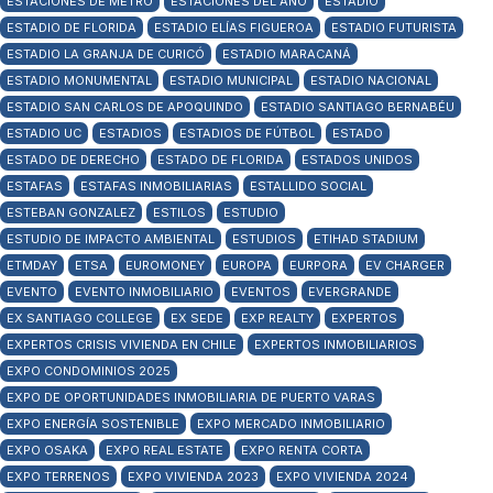
ESTACIONES DE METRO
ESTACIONES DEL AÑO
ESTADIO
ESTADIO DE FLORIDA
ESTADIO ELÍAS FIGUEROA
ESTADIO FUTURISTA
ESTADIO LA GRANJA DE CURICÓ
ESTADIO MARACANÁ
ESTADIO MONUMENTAL
ESTADIO MUNICIPAL
ESTADIO NACIONAL
ESTADIO SAN CARLOS DE APOQUINDO
ESTADIO SANTIAGO BERNABÉU
ESTADIO UC
ESTADIOS
ESTADIOS DE FÚTBOL
ESTADO
ESTADO DE DERECHO
ESTADO DE FLORIDA
ESTADOS UNIDOS
ESTAFAS
ESTAFAS INMOBILIARIAS
ESTALLIDO SOCIAL
ESTEBAN GONZALEZ
ESTILOS
ESTUDIO
ESTUDIO DE IMPACTO AMBIENTAL
ESTUDIOS
ETIHAD STADIUM
ETMDAY
ETSA
EUROMONEY
EUROPA
EURPORA
EV CHARGER
EVENTO
EVENTO INMOBILIARIO
EVENTOS
EVERGRANDE
EX SANTIAGO COLLEGE
EX SEDE
EXP REALTY
EXPERTOS
EXPERTOS CRISIS VIVIENDA EN CHILE
EXPERTOS INMOBILIARIOS
EXPO CONDOMINIOS 2025
EXPO DE OPORTUNIDADES INMOBILIARIA DE PUERTO VARAS
EXPO ENERGÍA SOSTENIBLE
EXPO MERCADO INMOBILIARIO
EXPO OSAKA
EXPO REAL ESTATE
EXPO RENTA CORTA
EXPO TERRENOS
EXPO VIVIENDA 2023
EXPO VIVIENDA 2024