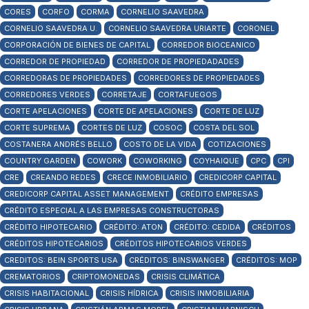
CORES
CORFO
CORMA
CORNELIO SAAVEDRA
CORNELIO SAAVEDRA U.
CORNELIO SAAVEDRA URIARTE
CORONEL
CORPORACIÓN DE BIENES DE CAPITAL
CORREDOR BIOCEANICO
CORREDOR DE PROPIEDAD
CORREDOR DE PROPIEDADADES
CORREDORAS DE PROPIEDADES
CORREDORES DE PROPIEDADES
CORREDORES VERDES
CORRETAJE
CORTAFUEGOS
CORTE APELACIONES
CORTE DE APELACIONES
CORTE DE LUZ
CORTE SUPREMA
CORTES DE LUZ
COSOC
COSTA DEL SOL
COSTANERA ANDRÉS BELLO
COSTO DE LA VIDA
COTIZACIONES
COUNTRY GARDEN
COWORK
COWORKING
COYHAIQUE
CPC
CPI
CRE
CREANDO REDES
CRECE INMOBILIARIO
CREDICORP CAPITAL
CREDICORP CAPITAL ASSET MANAGEMENT
CRÉDITO EMPRESAS
CRÉDITO ESPECIAL A LAS EMPRESAS CONSTRUCTORAS
CRÉDITO HIPOTECARIO
CRÉDITO: ATON
CRÉDITO: CEDIDA
CRÉDITOS
CRÉDITOS HIPOTECARIOS
CRÉDITOS HIPOTECARIOS VERDES
CREDITOS: BEIN SPORTS USA
CRÉDITOS: BINSWANGER
CRÉDITOS: MOP
CREMATORIOS
CRIPTOMONEDAS
CRISIS CLIMÁTICA
CRISIS HABITACIONAL
CRISIS HÍDRICA
CRISIS INMOBILIARIA