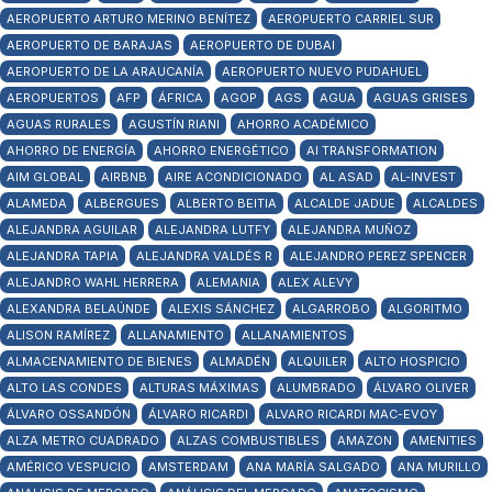
AEROPUERTO ARTURO MERINO BENÍTEZ
AEROPUERTO CARRIEL SUR
AEROPUERTO DE BARAJAS
AEROPUERTO DE DUBAI
AEROPUERTO DE LA ARAUCANÍA
AEROPUERTO NUEVO PUDAHUEL
AEROPUERTOS
AFP
ÁFRICA
AGOP
AGS
AGUA
AGUAS GRISES
AGUAS RURALES
AGUSTÍN RIANI
AHORRO ACADÉMICO
AHORRO DE ENERGÍA
AHORRO ENERGÉTICO
AI TRANSFORMATION
AIM GLOBAL
AIRBNB
AIRE ACONDICIONADO
AL ASAD
AL-INVEST
ALAMEDA
ALBERGUES
ALBERTO BEITIA
ALCALDE JADUE
ALCALDES
ALEJANDRA AGUILAR
ALEJANDRA LUTFY
ALEJANDRA MUÑOZ
ALEJANDRA TAPIA
ALEJANDRA VALDÉS R
ALEJANDRO PEREZ SPENCER
ALEJANDRO WAHL HERRERA
ALEMANIA
ALEX ALEVY
ALEXANDRA BELAÚNDE
ALEXIS SÁNCHEZ
ALGARROBO
ALGORITMO
ALISON RAMÍREZ
ALLANAMIENTO
ALLANAMIENTOS
ALMACENAMIENTO DE BIENES
ALMADÉN
ALQUILER
ALTO HOSPICIO
ALTO LAS CONDES
ALTURAS MÁXIMAS
ALUMBRADO
ÁLVARO OLIVER
ÁLVARO OSSANDÓN
ÁLVARO RICARDI
ALVARO RICARDI MAC-EVOY
ALZA METRO CUADRADO
ALZAS COMBUSTIBLES
AMAZON
AMENITIES
AMÉRICO VESPUCIO
AMSTERDAM
ANA MARÍA SALGADO
ANA MURILLO