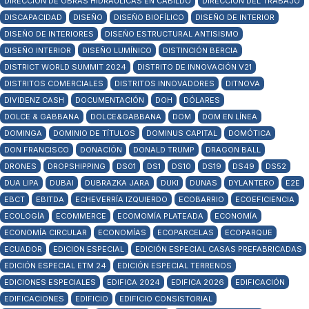
DIRECCIÓN DE OBRAS HIDRÁULICAS EN CABILDO
DIRECCIÓN DEL TRABAJO
DISCAPACIDAD
DISEÑO
DISEÑO BIOFÍLICO
DISEÑO DE INTERIOR
DISEÑO DE INTERIORES
DISEÑO ESTRUCTURAL ANTISISMO
DISEÑO INTERIOR
DISEÑO LUMÍNICO
DISTINCIÓN BERCIA
DISTRICT WORLD SUMMIT 2024
DISTRITO DE INNOVACIÓN V21
DISTRITOS COMERCIALES
DISTRITOS INNOVADORES
DITNOVA
DIVIDENZ CASH
DOCUMENTACIÓN
DOH
DÓLARES
DOLCE & GABBANA
DOLCE&GABBANA
DOM
DOM EN LÍNEA
DOMINGA
DOMINIO DE TÍTULOS
DOMINUS CAPITAL
DOMÓTICA
DON FRANCISCO
DONACIÓN
DONALD TRUMP
DRAGON BALL
DRONES
DROPSHIPPING
DS01
DS1
DS10
DS19
DS49
DS52
DUA LIPA
DUBAI
DUBRAZKA JARA
DUKI
DUNAS
DYLANTERO
E2E
EBCT
EBITDA
ECHEVERRÍA IZQUIERDO
ECOBARRIO
ECOEFICIENCIA
ECOLOGÍA
ECOMMERCE
ECOMOMÍA PLATEADA
ECONOMÍA
ECONOMÍA CIRCULAR
ECONOMÍAS
ECOPARCELAS
ECOPARQUE
ECUADOR
EDICION ESPECIAL
EDICIÓN ESPECIAL CASAS PREFABRICADAS
EDICIÓN ESPECIAL ETM 24
EDICIÓN ESPECIAL TERRENOS
EDICIONES ESPECIALES
EDIFICA 2024
EDIFICA 2026
EDIFICACIÓN
EDIFICACIONES
EDIFICIO
EDIFICIO CONSISTORIAL