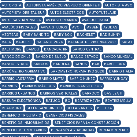
AUTOPISTA
AUTOPISTA AMÉRICO VESPUCIO ORIENTE II
AUTOPISTA AVO
AUTOPISTA ORBITAL SUR
AUTOS ELECTRICOS
AUTOTUTELAJE
AV. SEBASTIÁN PIÑERA
AV.PASEO MARINA
AVALÚO FISCAL
AVALÚOS FISCALES
AVIVA STUDIOS
AVO II
AYSÉN
AYUDAS
AZOTEAS
BABY BANDITO
BABY BOX
BACHELET
BAD BUNNY
BAFA
BAJO PIE
BALANCE 2024
BALANCE DE VIVIENDA 2025
BALAT
BALTIMORE
BAMBÚ
BANCADA. RN
BANCO CENTRAL
BANCO DE CHILE
BANCO DE SUELO
BANCO ESTADO
BANCO MUNDIAL
BANCOESTADO
BANCOS
BANDERA
BAÑOS
BAR
BARCELONA
BARÓMETRO NORMATIVO
BARÓMETRO NORMATIVO 2026
BARRIO ITALIA
BARRIO LASTARRIA
BARRIO MATTA
BARRIO NUÑEZ
BARRIO YUNGAY
BARRIOS
BARRIOS MÁGICOS
BARRIOS TRANSITORIOS
BARRIOS URBANOS
BARRIOS VERTICALES
BARROCO
BASILEA III
BASURA ELECTRÓNICA
BATUCO
BC
BEATRIZ HEVIA
BEATRIZ MELLA
BEAUMONT
BELÉN SANGUINETTI
BELLAS ARTES
BELLEZA
BENEFICIO TRIBUTARIO
BENEFICIOS FISCALES
BENEFICIOS INMOBILIARIOS
BENEFICIOS PARA LA CONSTRUCCIÓN
BENEFICIOS TRIBUTARIOS
BENJAMÍN ASTABURUAG
BENJAMÍN PÉREZ