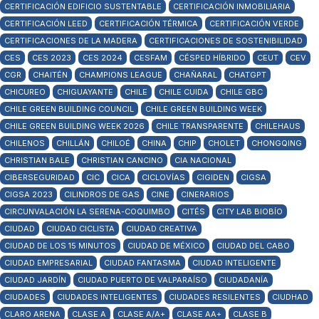
CERTIFICACIÓN EDIFICIO SUSTENTABLE
CERTIFICACIÓN INMOBILIARIA
CERTIFICACIÓN LEED
CERTIFICACIÓN TÉRMICA
CERTIFICACIÓN VERDE
CERTIFICACIONES DE LA MADERA
CERTIFICACIONES DE SOSTENIBILIDAD
CES
CES 2023
CES 2024
CESFAM
CÉSPED HÍBRIDO
CEUT
CEV
CGR
CHAITÉN
CHAMPIONS LEAGUE
CHAÑARAL
CHATGPT
CHICUREO
CHIGUAYANTE
CHILE
CHILE CUIDA
CHILE GBC
CHILE GREEN BUILDING COUNCIL
CHILE GREEN BUILDING WEEK
CHILE GREEN BUILDING WEEK 2026
CHILE TRANSPARENTE
CHILEHAUS
CHILENOS
CHILLÁN
CHILOÉ
CHINA
CHIP
CHOLET
CHONGQING
CHRISTIAN BALE
CHRISTIAN CANCINO
CIA NACIONAL
CIBERSEGURIDAD
CIC
CICA
CICLOVÍAS
CIGIDEN
CIGSA
CIGSA 2023
CILINDROS DE GAS
CINE
CINERARIOS
CIRCUNVALACIÓN LA SERENA-COQUIMBO
CITÉS
CITY LAB BIOBÍO
CIUDAD
CIUDAD CICLISTA
CIUDAD CREATIVA
CIUDAD DE LOS 15 MINUTOS
CIUDAD DE MÉXICO
CIUDAD DEL CABO
CIUDAD EMPRESARIAL
CIUDAD FANTASMA
CIUDAD INTELIGENTE
CIUDAD JARDÍN
CIUDAD PUERTO DE VALPARAÍSO
CIUDADANÍA
CIUDADES
CIUDADES INTELIGENTES
CIUDADES RESILENTES
CIUDHAD
CLARO ARENA
CLASE A
CLASE A/A+
CLASE AA+
CLASE B