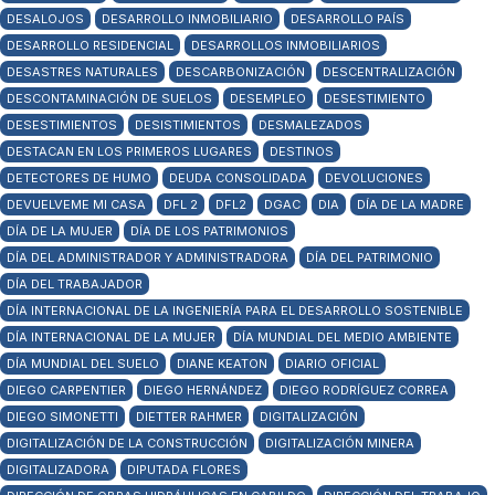
DESALOJOS
DESARROLLO INMOBILIARIO
DESARROLLO PAÍS
DESARROLLO RESIDENCIAL
DESARROLLOS INMOBILIARIOS
DESASTRES NATURALES
DESCARBONIZACIÓN
DESCENTRALIZACIÓN
DESCONTAMINACIÓN DE SUELOS
DESEMPLEO
DESESTIMIENTO
DESESTIMIENTOS
DESISTIMIENTOS
DESMALEZADOS
DESTACAN EN LOS PRIMEROS LUGARES
DESTINOS
DETECTORES DE HUMO
DEUDA CONSOLIDADA
DEVOLUCIONES
DEVUELVEME MI CASA
DFL 2
DFL2
DGAC
DIA
DÍA DE LA MADRE
DÍA DE LA MUJER
DÍA DE LOS PATRIMONIOS
DÍA DEL ADMINISTRADOR Y ADMINISTRADORA
DÍA DEL PATRIMONIO
DÍA DEL TRABAJADOR
DÍA INTERNACIONAL DE LA INGENIERÍA PARA EL DESARROLLO SOSTENIBLE
DÍA INTERNACIONAL DE LA MUJER
DÍA MUNDIAL DEL MEDIO AMBIENTE
DÍA MUNDIAL DEL SUELO
DIANE KEATON
DIARIO OFICIAL
DIEGO CARPENTIER
DIEGO HERNÁNDEZ
DIEGO RODRÍGUEZ CORREA
DIEGO SIMONETTI
DIETTER RAHMER
DIGITALIZACIÓN
DIGITALIZACIÓN DE LA CONSTRUCCIÓN
DIGITALIZACIÓN MINERA
DIGITALIZADORA
DIPUTADA FLORES