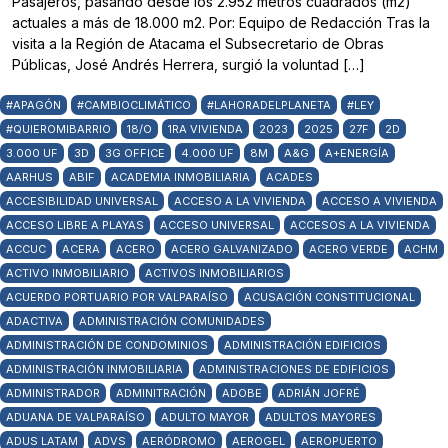
Pasajeros, pasando desde los 2.952 metros cuadrados (m2)
actuales a más de 18.000 m2. Por: Equipo de Redacción Tras la
visita a la Región de Atacama el Subsecretario de Obras
Públicas, José Andrés Herrera, surgió la voluntad […]
#APAGÓN
#CAMBIOCLIMÁTICO
#LAHORADELPLANETA
#LEY
#QUIEROMIBARRIO
18/O
1RA VIVIENDA
2023
2025
27F
2D
3.000 UF
3D
3G OFFICE
4.000 UF
8M
A&G
A+ENERGÍA
AARHUS
ABIF
ACADEMIA INMOBILIARIA
ACADES
ACCESIBILIDAD UNIVERSAL
ACCESO A LA VIVIENDA
ACCESO A VIVIENDA
ACCESO LIBRE A PLAYAS
ACCESO UNIVERSAL
ACCESOS A LA VIVIENDA
ACCUC
ACERA
ACERO
ACERO GALVANIZADO
ACERO VERDE
ACHM
ACTIVO INMOBILIARIO
ACTIVOS INMOBILIARIOS
ACUERDO PORTUARIO POR VALPARAÍSO
ACUSACIÓN CONSTITUCIONAL
ADACTIVA
ADMINISTRACIÓN COMUNIDADES
ADMINISTRACIÓN DE CONDOMINIOS
ADMINISTRACIÓN EDIFICIOS
ADMINISTRACIÓN INMOBILIARIA
ADMINISTRACIONES DE EDIFICIOS
ADMINISTRADOR
ADMINITRACIÓN
ADOBE
ADRIÁN JOFRÉ
ADUANA DE VALPARAÍSO
ADULTO MAYOR
ADULTOS MAYORES
ADUS LATAM
ADVS
AERÓDROMO
AEROGEL
AEROPUERTO