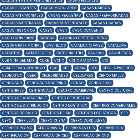
CASAS EN VENTA REGIONES CHILE
CASAS FISCALES
CASAS FLOTANTES
CASAS MODULARES
CASAS NARCOS
CASAS PATRIMONIALES
CASAS PEQUEÑAS
CASAS PREFABRICADAS
CASAS SINIESTRADAS
CASAS SUSTENTABLES
CASAS USADAS
CASCO HISTÓRICO
CASEN
CASH
CASO CONVENIO
CASO CONVENIOS
CASONA
CASONA LOPETEGUI MENA
CASONA PATRIMONIAL
CASTILLOS
CATALINA CHÁVEZ
CATALUÑA
CATASTRO
CATASTROFES
CATERINA UTILI
CAU CAU
CAUQUENES
CBR VIÑA DEL MAR
CBRE
CCHC
CCHC ATACAMA
CCI
CCM-ELEVA Y COCHILCO
CCS
CDE
CDMX
CEC
CECILIA PAREDES
CEDEUS UC
CEEC
CELEBRIDADES
CELULARES
CENCO MALLS
CENCOSUD
CENCOSUD SHOPPING
CENSO
CENSO 2024
CENTENIALS
CENTENNIALS
CENTRO COMERCIAL
CENTRO CULTURAL
CENTRO DE ALMACENAJE
CENTRO DE BODEGAS
CENTRO DE DISTRIBUCIÓN
CENTRO LOGÍSTICO
CENTROS COMERCIALES
CENTROS DE SALUD
CENTROS DE SKI
CENTROS LOGISTICOS
CEP
CEPO
CERRILLOS
CERRO CHENA
CERRO CORDILLERA
CERRO EL PLOMO
CERRO NAVIA
CERRO SAN LUIS
CERROS ISLA
CERTIFICACIÓN
CERTIFICACIÓN CES
CERTIFICACIÓN CVS