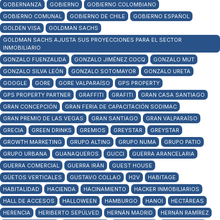
GOBERNANZA
GOBIERNO
GOBIERNO COLOMBIANO
GOBIERNO COMUNAL
GOBIERNO DE CHILE
GOBIERNO ESPAÑOL
GOLDEN VISA
GOLDMAN SACHS
GOLDMAN SACHS AJUSTA SUS PROYECCIONES PARA EL SECTOR
INMOBILIARIO
GONZALO FUENZALIDA
GONZALO JIMÉNEZ COCQ
GONZALO MUT
GONZALO SILVA LEÓN
GONZALO SOTOMAYOR
GONZALO URETA
GOOGLE
GORE
GORE VALPARAÍSO
GPS PROPERTY
GPS PROPERTY PARTNER
GRAFFITI
GRAFITI
GRAN CASA SANTIAGO
GRAN CONCEPCIÓN
GRAN FERIA DE CAPACITACIÓN SODIMAC
GRAN PREMIO DE LAS VEGAS
GRAN SANTIAGO
GRAN VALPARAÍSO
GRECIA
GREEN DRINKS
GREMIOS
GREYSTAR
GREYSTAR
GROWTH MARKETING
GRUPO ALTING
GRUPO NUMA
GRUPO PATIO
GRUPO URBANA
GUANAQUEROS
GUCCI
GUERRA ARANCELARIA
GUERRA COMERCIAL
GUERRA IRÁN
GUEST HOUSE
GÜETOS VERTICALES
GUSTAVO COLLAO
H2V
HABITAGE
HABITALIDAD
HACIENDA
HACINAMIENTO
HACKER INMOBILIARIOS
HALL DE ACCESOS
HALLOWEEN
HAMBURGO
HANOI
HECTÁREAS
HERENCIA
HERIBERTO SEPÚLVED
HERNÁN MADRID
HERNÁN RAMÍREZ