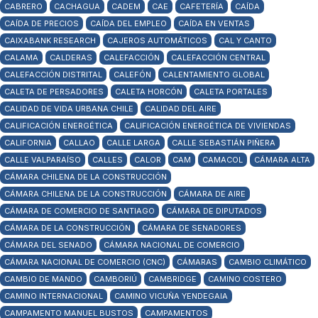
CABRERO
CACHAGUA
CADEM
CAE
CAFETERÍA
CAÍDA
CAÍDA DE PRECIOS
CAÍDA DEL EMPLEO
CAÍDA EN VENTAS
CAIXABANK RESEARCH
CAJEROS AUTOMÁTICOS
CAL Y CANTO
CALAMA
CALDERAS
CALEFACCIÓN
CALEFACCIÓN CENTRAL
CALEFACCIÓN DISTRITAL
CALEFÓN
CALENTAMIENTO GLOBAL
CALETA DE PERSADORES
CALETA HORCÓN
CALETA PORTALES
CALIDAD DE VIDA URBANA CHILE
CALIDAD DEL AIRE
CALIFICACIÓN ENERGÉTICA
CALIFICACIÓN ENERGÉTICA DE VIVIENDAS
CALIFORNIA
CALLAO
CALLE LARGA
CALLE SEBASTIÁN PIÑERA
CALLE VALPARAÍSO
CALLES
CALOR
CAM
CAMACOL
CÁMARA ALTA
CÁMARA CHILENA DE LA CONSTRUCCIÓN
CÁMARA CHILENA DE LA CONSTRUCCIÓN
CÁMARA DE AIRE
CÁMARA DE COMERCIO DE SANTIAGO
CÁMARA DE DIPUTADOS
CÁMARA DE LA CONSTRUCCIÓN
CÁMARA DE SENADORES
CÁMARA DEL SENADO
CÁMARA NACIONAL DE COMERCIO
CÁMARA NACIONAL DE COMERCIO (CNC)
CÁMARAS
CAMBIO CLIMÁTICO
CAMBIO DE MANDO
CAMBORIÚ
CAMBRIDGE
CAMINO COSTERO
CAMINO INTERNACIONAL
CAMINO VICUÑA YENDEGAIA
CAMPAMENTO MANUEL BUSTOS
CAMPAMENTOS