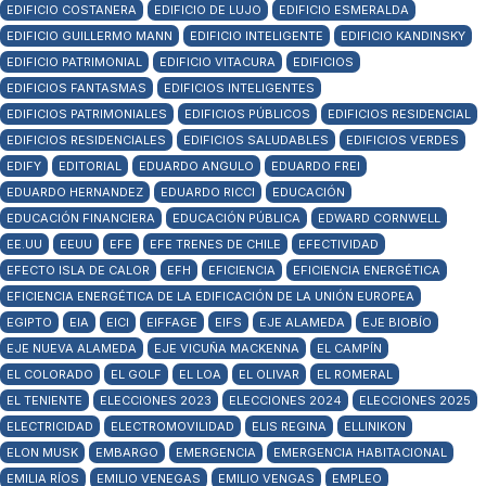
EDIFICIO COSTANERA
EDIFICIO DE LUJO
EDIFICIO ESMERALDA
EDIFICIO GUILLERMO MANN
EDIFICIO INTELIGENTE
EDIFICIO KANDINSKY
EDIFICIO PATRIMONIAL
EDIFICIO VITACURA
EDIFICIOS
EDIFICIOS FANTASMAS
EDIFICIOS INTELIGENTES
EDIFICIOS PATRIMONIALES
EDIFICIOS PÚBLICOS
EDIFICIOS RESIDENCIAL
EDIFICIOS RESIDENCIALES
EDIFICIOS SALUDABLES
EDIFICIOS VERDES
EDIFY
EDITORIAL
EDUARDO ANGULO
EDUARDO FREI
EDUARDO HERNANDEZ
EDUARDO RICCI
EDUCACIÓN
EDUCACIÓN FINANCIERA
EDUCACIÓN PÚBLICA
EDWARD CORNWELL
EE.UU
EEUU
EFE
EFE TRENES DE CHILE
EFECTIVIDAD
EFECTO ISLA DE CALOR
EFH
EFICIENCIA
EFICIENCIA ENERGÉTICA
EFICIENCIA ENERGÉTICA DE LA EDIFICACIÓN DE LA UNIÓN EUROPEA
EGIPTO
EIA
EICI
EIFFAGE
EIFS
EJE ALAMEDA
EJE BIOBÍO
EJE NUEVA ALAMEDA
EJE VICUÑA MACKENNA
EL CAMPÍN
EL COLORADO
EL GOLF
EL LOA
EL OLIVAR
EL ROMERAL
EL TENIENTE
ELECCIONES 2023
ELECCIONES 2024
ELECCIONES 2025
ELECTRICIDAD
ELECTROMOVILIDAD
ELIS REGINA
ELLINIKON
ELON MUSK
EMBARGO
EMERGENCIA
EMERGENCIA HABITACIONAL
EMILIA RÍOS
EMILIO VENEGAS
EMILIO VENGAS
EMPLEO