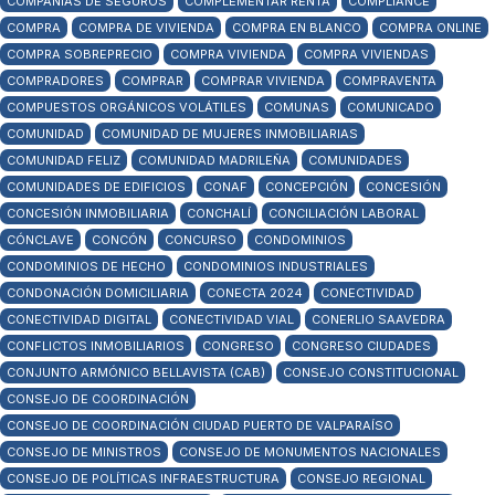
COMPAÑIAS DE SEGUROS
COMPLEMENTAR RENTA
COMPLIANCE
COMPRA
COMPRA DE VIVIENDA
COMPRA EN BLANCO
COMPRA ONLINE
COMPRA SOBREPRECIO
COMPRA VIVIENDA
COMPRA VIVIENDAS
COMPRADORES
COMPRAR
COMPRAR VIVIENDA
COMPRAVENTA
COMPUESTOS ORGÁNICOS VOLÁTILES
COMUNAS
COMUNICADO
COMUNIDAD
COMUNIDAD DE MUJERES INMOBILIARIAS
COMUNIDAD FELIZ
COMUNIDAD MADRILEÑA
COMUNIDADES
COMUNIDADES DE EDIFICIOS
CONAF
CONCEPCIÓN
CONCESIÓN
CONCESIÓN INMOBILIARIA
CONCHALÍ
CONCILIACIÓN LABORAL
CÓNCLAVE
CONCÓN
CONCURSO
CONDOMINIOS
CONDOMINIOS DE HECHO
CONDOMINIOS INDUSTRIALES
CONDONACIÓN DOMICILIARIA
CONECTA 2024
CONECTIVIDAD
CONECTIVIDAD DIGITAL
CONECTIVIDAD VIAL
CONERLIO SAAVEDRA
CONFLICTOS INMOBILIARIOS
CONGRESO
CONGRESO CIUDADES
CONJUNTO ARMÓNICO BELLAVISTA (CAB)
CONSEJO CONSTITUCIONAL
CONSEJO DE COORDINACIÓN
CONSEJO DE COORDINACIÓN CIUDAD PUERTO DE VALPARAÍSO
CONSEJO DE MINISTROS
CONSEJO DE MONUMENTOS NACIONALES
CONSEJO DE POLÍTICAS INFRAESTRUCTURA
CONSEJO REGIONAL