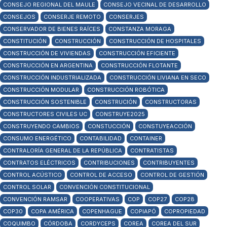
CONSEJO REGIONAL DEL MAULE
CONSEJO VECINAL DE DESARROLLO
CONSEJOS
CONSERJE REMOTO
CONSERJES
CONSERVADOR DE BIENES RAÍCES
CONSTANZA MORAGA
CONSTITUCIÓN
CONSTRUCCIÓN
CONSTRUCCIÓN DE HOSPITALES
CONSTRUCCIÓN DE VIVIENDAS
CONSTRUCCIÓN EFICIENTE
CONSTRUCCIÓN EN ARGENTINA
CONSTRUCCIÓN FLOTANTE
CONSTRUCCIÓN INDUSTRIALIZADA
CONSTRUCCIÓN LIVIANA EN SECO
CONSTRUCCIÓN MODULAR
CONSTRUCCIÓN ROBÓTICA
CONSTRUCCIÓN SOSTENIBLE
CONSTRUCIÓN
CONSTRUCTORAS
CONSTRUCTORES CIVILES UC
CONSTRUYE2025
CONSTRUYENDO CAMBIOS
CONSTUCCIÓN
CONSTUYEACCIÓN
CONSUMO ENERGÉTICO
CONTABILIDAD
CONTAINER
CONTRALORÍA GENERAL DE LA REPÚBLICA
CONTRATISTAS
CONTRATOS ELÉCTRICOS
CONTRIBUCIONES
CONTRIBUYENTES
CONTROL ACÚSTICO
CONTROL DE ACCESO
CONTROL DE GESTIÓN
CONTROL SOLAR
CONVENCIÓN CONSTITUCIONAL
CONVENCIÓN RAMSAR
COOPERATIVAS
COP
COP27
COP28
COP30
COPA AMÉRICA
COPENHAGUE
COPIAPÓ
COPROPIEDAD
COQUIMBO
CÓRDOBA
CORDYCEPS
COREA
COREA DEL SUR