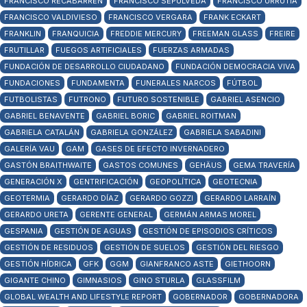
FRANCISCO RECABARREN
FRANCISCO SEPÚLVEDA
FRANCISCO URRUTIA
FRANCISCO VALDIVIESO
FRANCISCO VERGARA
FRANK ECKART
FRANKLIN
FRANQUICIA
FREDDIE MERCURY
FREEMAN GLASS
FREIRE
FRUTILLAR
FUEGOS ARTIFICIALES
FUERZAS ARMADAS
FUNDACIÓN DE DESARROLLO CIUDADANO
FUNDACIÓN DEMOCRACIA VIVA
FUNDACIONES
FUNDAMENTA
FUNERALES NARCOS
FÚTBOL
FUTBOLISTAS
FUTRONO
FUTURO SOSTENIBLE
GABRIEL ASENCIO
GABRIEL BENAVENTE
GABRIEL BORIC
GABRIEL ROITMAN
GABRIELA CATALÁN
GABRIELA GONZÁLEZ
GABRIELA SABADINI
GALERÍA VAU
GAM
GASES DE EFECTO INVERNADERO
GASTÓN BRAITHWAITE
GASTOS COMUNES
GEHÄUS
GEMA TRAVERÍA
GENERACIÓN X
GENTRIFICACIÓN
GEOPOLÍTICA
GEOTECNIA
GEOTERMIA
GERARDO DÍAZ
GERARDO GOZZI
GERARDO LARRAÍN
GERARDO URETA
GERENTE GENERAL
GERMÁN ARMAS MOREL
GESPANIA
GESTIÓN DE AGUAS
GESTIÓN DE EPISODIOS CRÍTICOS
GESTIÓN DE RESIDUOS
GESTIÓN DE SUELOS
GESTIÓN DEL RIESGO
GESTIÓN HÍDRICA
GFK
GGM
GIANFRANCO ASTE
GIETHOORN
GIGANTE CHINO
GIMNASIOS
GINO STURLA
GLASSFILM
GLOBAL WEALTH AND LIFESTYLE REPORT
GOBERNADOR
GOBERNADORA