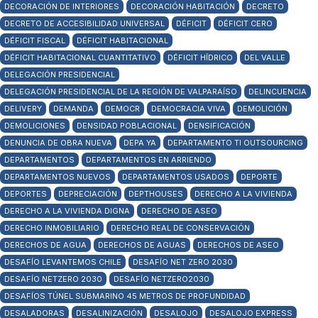
DECORACIÓN DE INTERIORES
DECORACIÓN HABITACIÓN
DECRETO
DECRETO DE ACCESIBILIDAD UNIVERSAL
DÉFICIT
DÉFICIT CERO
DÉFICIT FISCAL
DÉFICIT HABITACIONAL
DÉFICIT HABITACIONAL CUANTITATIVO
DÉFICIT HÍDRICO
DEL VALLE
DELEGACIÓN PRESIDENCIAL
DELEGACIÓN PRESIDENCIAL DE LA REGIÓN DE VALPARAÍSO
DELINCUENCIA
DELIVERY
DEMANDA
DEMOCR
DEMOCRACIA VIVA
DEMOLICIÓN
DEMOLICIONES
DENSIDAD POBLACIONAL
DENSIFICACIÓN
DENUNCIA DE OBRA NUEVA
DEPA YA
DEPARTAMENTO TI OUTSOURCING
DEPARTAMENTOS
DEPARTAMENTOS EN ARRIENDO
DEPARTAMENTOS NUEVOS
DEPARTAMENTOS USADOS
DEPORTE
DEPORTES
DEPRECIACIÓN
DEPTHOUSES
DERECHO A LA VIVIENDA
DERECHO A LA VIVIENDA DIGNA
DERECHO DE ASEO
DERECHO INMOBILIARIO
DERECHO REAL DE CONSERVACIÓN
DERECHOS DE AGUA
DERECHOS DE AGUAS
DERECHOS DE ASEO
DESAFÍO LEVANTEMOS CHILE
DESAFÍO NET ZERO 2030
DESAFÍO NETZERO 2030
DESAFÍO NETZERO2030
DESAFÍOS TÚNEL SUBMARINO 45 METROS DE PROFUNDIDAD
DESALADORAS
DESALINIZACIÓN
DESALOJO
DESALOJO EXPRESS