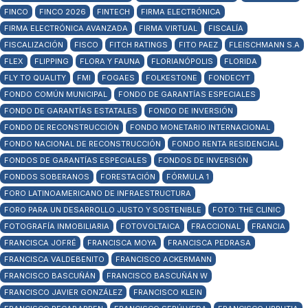
FINCO
FINCO 2026
FINTECH
FIRMA ELECTRÓNICA
FIRMA ELECTRÓNICA AVANZADA
FIRMA VIRTUAL
FISCALÍA
FISCALIZACIÓN
FISCO
FITCH RATINGS
FITO PAEZ
FLEISCHMANN S.A
FLEX
FLIPPING
FLORA Y FAUNA
FLORIANÓPOLIS
FLORIDA
FLY TO QUALITY
FMI
FOGAES
FOLKESTONE
FONDECYT
FONDO COMÚN MUNICIPAL
FONDO DE GARANTÍAS ESPECIALES
FONDO DE GARANTÍAS ESTATALES
FONDO DE INVERSIÓN
FONDO DE RECONSTRUCCIÓN
FONDO MONETARIO INTERNACIONAL
FONDO NACIONAL DE RECONSTRUCCIÓN
FONDO RENTA RESIDENCIAL
FONDOS DE GARANTÍAS ESPECIALES
FONDOS DE INVERSIÓN
FONDOS SOBERANOS
FORESTACIÓN
FÓRMULA 1
FORO LATINOAMERICANO DE INFRAESTRUCTURA
FORO PARA UN DESARROLLO JUSTO Y SOSTENIBLE
FOTO: THE CLINIC
FOTOGRAFÍA INMOBILIARIA
FOTOVOLTAICA
FRACCIONAL
FRANCIA
FRANCISCA JOFRÉ
FRANCISCA MOYA
FRANCISCA PEDRASA
FRANCISCA VALDEBENITO
FRANCISCO ACKERMANN
FRANCISCO BASCUÑÁN
FRANCISCO BASCUÑÁN W
FRANCISCO JAVIER GONZÁLEZ
FRANCISCO KLEIN