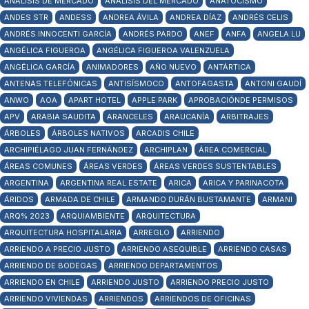
ANALISIS DE MERCADO
ANÁLISIS DEL MERCADO
ANATOCISMO
ANDES STR
ANDESS
ANDREA ÁVILA
ANDREA DÍAZ
ANDRÉS CELIS
ANDRÉS INNOCENTI GARCÍA
ANDRÉS PARDO
ANEF
ANFA
ANGELA LU
ANGÉLICA FIGUEROA
ANGÉLICA FIGUEROA VALENZUELA
ANGÉLICA GARCÍA
ANIMADORES
AÑO NUEVO
ANTÁRTICA
ANTENAS TELEFÓNICAS
ANTISÍSMOCO
ANTOFAGASTA
ANTONI GAUDÍ
ANWO
AOA
APART HOTEL
APPLE PARK
APROBACIÓNDE PERMISOS
APV
ARABIA SAUDITA
ARANCELES
ARAUCANÍA
ARBITRAJES
ÁRBOLES
ÁRBOLES NATIVOS
ARCADIS CHILE
ARCHIPIÉLAGO JUAN FERNÁNDEZ
ARCHIPLAN
ÁREA COMERCIAL
ÁREAS COMUNES
ÁREAS VERDES
ÁREAS VERDES SUSTENTABLES
ARGENTINA
ARGENTINA REAL ESTATE
ARICA
ARICA Y PARINACOTA
ÁRIDOS
ARMADA DE CHILE
ARMANDO DURÁN BUSTAMANTE
ARMANI
ARQ% 2023
ARQUIAMBIENTE
ARQUITECTURA
ARQUITECTURA HOSPITALARIA
ARREGLO
ARRIENDO
ARRIENDO A PRECIO JUSTO
ARRIENDO ASEQUIBLE
ARRIENDO CASAS
ARRIENDO DE BODEGAS
ARRIENDO DEPARTAMENTOS
ARRIENDO EN CHILE
ARRIENDO JUSTO
ARRIENDO PRECIO JUSTO
ARRIENDO VIVIENDAS
ARRIENDOS
ARRIENDOS DE OFICINAS