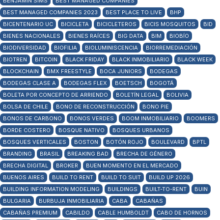
BENJAMÍN SIMS
BEST MANAGED COMPANIES
BEST MANAGED COMPANIES 2023
BEST PLACE TO LIVE
BHP
BICENTENARIO UC
BICICLETA
BICICLETEROS
BICIS MOSQUITOS
BID
BIENES NACIONALES
BIENES RAÍCES
BIG DATA
BIM
BIOBÍO
BIODIVERSIDAD
BIOFILIA
BIOLUMINISCENCIA
BIORREMEDIACIÓN
BIOTREN
BITCOIN
BLACK FRIDAY
BLACK INMOBILIARIO
BLACK WEEK
BLOCKCHAIN
BMX FREESTYLE
BOCA JUNIORS
BODEGAS
BODEGAS CLASE A
BODEGAS FLEX
BOETSCH
BOGOTÁ
BOLETA POR CONCEPTO DE ARRIENDO
BOLETÍN LEGAL
BOLIVIA
BOLSA DE CHILE
BONO DE RECONSTRUCCIÓN
BONO PIE
BONOS DE CARBONO
BONOS VERDES
BOOM INMOBILIARIO
BOOMERS
BORDE COSTERO
BOSQUE NATIVO
BOSQUES URBANOS
BOSQUES VERTICALES
BOSTON
BOTÓN ROJO
BOULEVARD
BPTL
BRANDING
BRASIL
BREAKING BAD
BRECHA DE GÉNERO
BRECHA DIGITAL
BROKER
BUEN MOMENTO EN EL MERCADO
BUENOS AIRES
BUILD TO RENT
BUILD TO SUIT
BUILD UP 2026
BUILDING INFORMATION MODELING
BUILDINGS
BUILT-TO-RENT
BUIN
BULGARIA
BURBUJA INMOBILIARIA
CABA
CABAÑAS
CABAÑAS PREMIUM
CABILDO
CABLE HUMBOLDT
CABO DE HORNOS