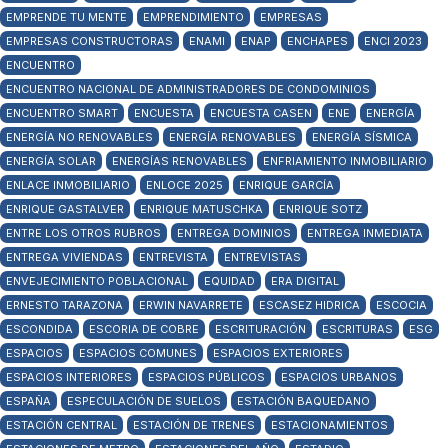
EMPRENDE TU MENTE
EMPRENDIMIENTO
EMPRESAS
EMPRESAS CONSTRUCTORAS
ENAMI
ENAP
ENCHAPES
ENCI 2023
ENCUENTRO
ENCUENTRO NACIONAL DE ADMINISTRADORES DE CONDOMINIOS
ENCUENTRO SMART
ENCUESTA
ENCUESTA CASEN
ENE
ENERGÍA
ENERGÍA NO RENOVABLES
ENERGÍA RENOVABLES
ENERGÍA SÍSMICA
ENERGÍA SOLAR
ENERGÍAS RENOVABLES
ENFRIAMIENTO INMOBILIARIO
ENLACE INMOBILIARIO
ENLOCE 2025
ENRIQUE GARCÍA
ENRIQUE GASTALVER
ENRIQUE MATUSCHKA
ENRIQUE SOTZ
ENTRE LOS OTROS RUBROS
ENTREGA DOMINIOS
ENTREGA INMEDIATA
ENTREGA VIVIENDAS
ENTREVISTA
ENTREVISTAS
ENVEJECIMIENTO POBLACIONAL
EQUIDAD
ERA DIGITAL
ERNESTO TARAZONA
ERWIN NAVARRETE
ESCASEZ HIDRICA
ESCOCIA
ESCONDIDA
ESCORIA DE COBRE
ESCRITURACIÓN
ESCRITURAS
ESG
ESPACIOS
ESPACIOS COMUNES
ESPACIOS EXTERIORES
ESPACIOS INTERIORES
ESPACIOS PÚBLICOS
ESPACIOS URBANOS
ESPAÑA
ESPECULACIÓN DE SUELOS
ESTACIÓN BAQUEDANO
ESTACIÓN CENTRAL
ESTACIÓN DE TRENES
ESTACIONAMIENTOS