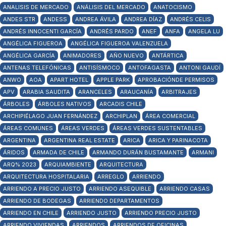
ANALISIS DE MERCADO
ANÁLISIS DEL MERCADO
ANATOCISMO
ANDES STR
ANDESS
ANDREA ÁVILA
ANDREA DÍAZ
ANDRÉS CELIS
ANDRÉS INNOCENTI GARCÍA
ANDRÉS PARDO
ANEF
ANFA
ANGELA LU
ANGÉLICA FIGUEROA
ANGÉLICA FIGUEROA VALENZUELA
ANGÉLICA GARCÍA
ANIMADORES
AÑO NUEVO
ANTÁRTICA
ANTENAS TELEFÓNICAS
ANTISÍSMOCO
ANTOFAGASTA
ANTONI GAUDÍ
ANWO
AOA
APART HOTEL
APPLE PARK
APROBACIÓNDE PERMISOS
APV
ARABIA SAUDITA
ARANCELES
ARAUCANÍA
ARBITRAJES
ÁRBOLES
ÁRBOLES NATIVOS
ARCADIS CHILE
ARCHIPIÉLAGO JUAN FERNÁNDEZ
ARCHIPLAN
ÁREA COMERCIAL
ÁREAS COMUNES
ÁREAS VERDES
ÁREAS VERDES SUSTENTABLES
ARGENTINA
ARGENTINA REAL ESTATE
ARICA
ARICA Y PARINACOTA
ÁRIDOS
ARMADA DE CHILE
ARMANDO DURÁN BUSTAMANTE
ARMANI
ARQ% 2023
ARQUIAMBIENTE
ARQUITECTURA
ARQUITECTURA HOSPITALARIA
ARREGLO
ARRIENDO
ARRIENDO A PRECIO JUSTO
ARRIENDO ASEQUIBLE
ARRIENDO CASAS
ARRIENDO DE BODEGAS
ARRIENDO DEPARTAMENTOS
ARRIENDO EN CHILE
ARRIENDO JUSTO
ARRIENDO PRECIO JUSTO
ARRIENDO VIVIENDAS
ARRIENDOS
ARRIENDOS DE OFICINAS