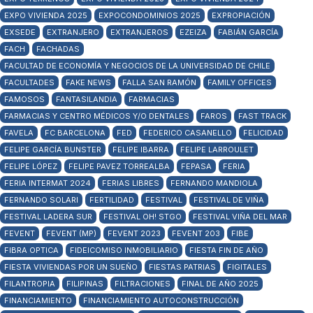
EXPO VIVIENDA 2025
EXPOCONDOMINIOS 2025
EXPROPIACIÓN
EXSEDE
EXTRANJERO
EXTRANJEROS
EZEIZA
FABIÁN GARCÍA
FACH
FACHADAS
FACULTAD DE ECONOMÍA Y NEGOCIOS DE LA UNIVERSIDAD DE CHILE
FACULTADES
FAKE NEWS
FALLA SAN RAMÓN
FAMILY OFFICES
FAMOSOS
FANTASILANDIA
FARMACIAS
FARMACIAS Y CENTRO MÉDICOS Y/O DENTALES
FAROS
FAST TRACK
FAVELA
FC BARCELONA
FED
FEDERICO CASANELLO
FELICIDAD
FELIPE GARCÍA BUNSTER
FELIPE IBARRA
FELIPE LARROULET
FELIPE LÓPEZ
FELIPE PAVEZ TORREALBA
FEPASA
FERIA
FERIA INTERMAT 2024
FERIAS LIBRES
FERNANDO MANDIOLA
FERNANDO SOLARI
FERTILIDAD
FESTIVAL
FESTIVAL DE VIÑA
FESTIVAL LADERA SUR
FESTIVAL OH! STGO
FESTIVAL VIÑA DEL MAR
FEVENT
FEVENT (MP)
FEVENT 2023
FEVENT 203
FIBE
FIBRA OPTICA
FIDEICOMISO INMOBILIARIO
FIESTA FIN DE AÑO
FIESTA VIVIENDAS POR UN SUEÑO
FIESTAS PATRIAS
FIGITALES
FILANTROPIA
FILIPINAS
FILTRACIONES
FINAL DE AÑO 2025
FINANCIAMIENTO
FINANCIAMIENTO AUTOCONSTRUCCIÓN