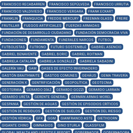
FRANCISCO RECABARREN
FRANCISCO SEPÚLVEDA
FRANCISCO URRUTIA
FRANCISCO VALDIVIESO
FRANCISCO VERGARA
FRANK ECKART
FRANKLIN
FRANQUICIA
FREDDIE MERCURY
FREEMAN GLASS
FREIRE
FRUTILLAR
FUEGOS ARTIFICIALES
FUERZAS ARMADAS
FUNDACIÓN DE DESARROLLO CIUDADANO
FUNDACIÓN DEMOCRACIA VIVA
FUNDACIONES
FUNDAMENTA
FUNERALES NARCOS
FÚTBOL
FUTBOLISTAS
FUTRONO
FUTURO SOSTENIBLE
GABRIEL ASENCIO
GABRIEL BENAVENTE
GABRIEL BORIC
GABRIEL ROITMAN
GABRIELA CATALÁN
GABRIELA GONZÁLEZ
GABRIELA SABADINI
GALERÍA VAU
GAM
GASES DE EFECTO INVERNADERO
GASTÓN BRAITHWAITE
GASTOS COMUNES
GEHÄUS
GEMA TRAVERÍA
GENERACIÓN X
GENTRIFICACIÓN
GEOPOLÍTICA
GEOTECNIA
GEOTERMIA
GERARDO DÍAZ
GERARDO GOZZI
GERARDO LARRAÍN
GERARDO URETA
GERENTE GENERAL
GERMÁN ARMAS MOREL
GESPANIA
GESTIÓN DE AGUAS
GESTIÓN DE EPISODIOS CRÍTICOS
GESTIÓN DE RESIDUOS
GESTIÓN DE SUELOS
GESTIÓN DEL RIESGO
GESTIÓN HÍDRICA
GFK
GGM
GIANFRANCO ASTE
GIETHOORN
GIGANTE CHINO
GIMNASIOS
GINO STURLA
GLASSFILM
GLOBAL WEALTH AND LIFESTYLE REPORT
GOBERNADOR
GOBERNADORA