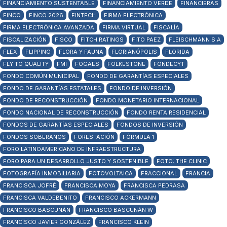
FINANCIAMIENTO SUSTENTABLE
FINANCIAMIENTO VERDE
FINANCIERAS
FINCO
FINCO 2026
FINTECH
FIRMA ELECTRÓNICA
FIRMA ELECTRÓNICA AVANZADA
FIRMA VIRTUAL
FISCALÍA
FISCALIZACIÓN
FISCO
FITCH RATINGS
FITO PAEZ
FLEISCHMANN S.A
FLEX
FLIPPING
FLORA Y FAUNA
FLORIANÓPOLIS
FLORIDA
FLY TO QUALITY
FMI
FOGAES
FOLKESTONE
FONDECYT
FONDO COMÚN MUNICIPAL
FONDO DE GARANTÍAS ESPECIALES
FONDO DE GARANTÍAS ESTATALES
FONDO DE INVERSIÓN
FONDO DE RECONSTRUCCIÓN
FONDO MONETARIO INTERNACIONAL
FONDO NACIONAL DE RECONSTRUCCIÓN
FONDO RENTA RESIDENCIAL
FONDOS DE GARANTÍAS ESPECIALES
FONDOS DE INVERSIÓN
FONDOS SOBERANOS
FORESTACIÓN
FÓRMULA 1
FORO LATINOAMERICANO DE INFRAESTRUCTURA
FORO PARA UN DESARROLLO JUSTO Y SOSTENIBLE
FOTO: THE CLINIC
FOTOGRAFÍA INMOBILIARIA
FOTOVOLTAICA
FRACCIONAL
FRANCIA
FRANCISCA JOFRÉ
FRANCISCA MOYA
FRANCISCA PEDRASA
FRANCISCA VALDEBENITO
FRANCISCO ACKERMANN
FRANCISCO BASCUÑÁN
FRANCISCO BASCUÑÁN W
FRANCISCO JAVIER GONZÁLEZ
FRANCISCO KLEIN