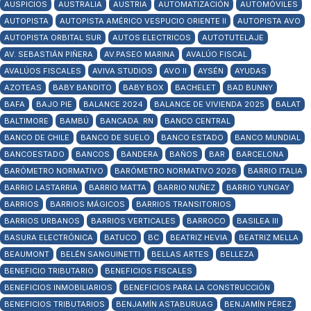
AUSPICIOS
AUSTRALIA
AUSTRIA
AUTOMATIZACIÓN
AUTOMÓVILES
AUTOPISTA
AUTOPISTA AMÉRICO VESPUCIO ORIENTE II
AUTOPISTA AVO
AUTOPISTA ORBITAL SUR
AUTOS ELECTRICOS
AUTOTUTELAJE
AV. SEBASTIÁN PIÑERA
AV.PASEO MARINA
AVALÚO FISCAL
AVALÚOS FISCALES
AVIVA STUDIOS
AVO II
AYSÉN
AYUDAS
AZOTEAS
BABY BANDITO
BABY BOX
BACHELET
BAD BUNNY
BAFA
BAJO PIE
BALANCE 2024
BALANCE DE VIVIENDA 2025
BALAT
BALTIMORE
BAMBÚ
BANCADA. RN
BANCO CENTRAL
BANCO DE CHILE
BANCO DE SUELO
BANCO ESTADO
BANCO MUNDIAL
BANCOESTADO
BANCOS
BANDERA
BAÑOS
BAR
BARCELONA
BARÓMETRO NORMATIVO
BARÓMETRO NORMATIVO 2026
BARRIO ITALIA
BARRIO LASTARRIA
BARRIO MATTA
BARRIO NUÑEZ
BARRIO YUNGAY
BARRIOS
BARRIOS MÁGICOS
BARRIOS TRANSITORIOS
BARRIOS URBANOS
BARRIOS VERTICALES
BARROCO
BASILEA III
BASURA ELECTRÓNICA
BATUCO
BC
BEATRIZ HEVIA
BEATRIZ MELLA
BEAUMONT
BELÉN SANGUINETTI
BELLAS ARTES
BELLEZA
BENEFICIO TRIBUTARIO
BENEFICIOS FISCALES
BENEFICIOS INMOBILIARIOS
BENEFICIOS PARA LA CONSTRUCCIÓN
BENEFICIOS TRIBUTARIOS
BENJAMÍN ASTABURUAG
BENJAMÍN PÉREZ