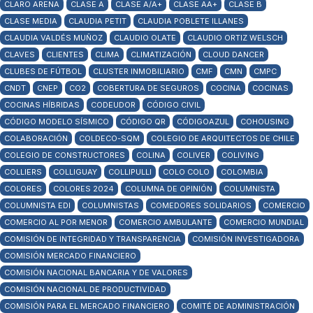
CLARO ARENA
CLASE A
CLASE A/A+
CLASE AA+
CLASE B
CLASE MEDIA
CLAUDIA PETIT
CLAUDIA POBLETE ILLANES
CLAUDIA VALDÉS MUÑOZ
CLAUDIO OLATE
CLAUDIO ORTIZ WELSCH
CLAVES
CLIENTES
CLIMA
CLIMATIZACIÓN
CLOUD DANCER
CLUBES DE FÚTBOL
CLUSTER INMOBILIARIO
CMF
CMN
CMPC
CNDT
CNEP
CO2
COBERTURA DE SEGUROS
COCINA
COCINAS
COCINAS HÍBRIDAS
CODEUDOR
CÓDIGO CIVIL
CÓDIGO MODELO SÍSMICO
CÓDIGO QR
CÓDIGOAZUL
COHOUSING
COLABORACIÓN
COLDECO-SQM
COLEGIO DE ARQUITECTOS DE CHILE
COLEGIO DE CONSTRUCTORES
COLINA
COLIVER
COLIVING
COLLIERS
COLLIGUAY
COLLIPULLI
COLO COLO
COLOMBIA
COLORES
COLORES 2024
COLUMNA DE OPINIÓN
COLUMNISTA
COLUMNISTA EDI
COLUMNISTAS
COMEDORES SOLIDARIOS
COMERCIO
COMERCIO AL POR MENOR
COMERCIO AMBULANTE
COMERCIO MUNDIAL
COMISIÓN DE INTEGRIDAD Y TRANSPARENCIA
COMISIÓN INVESTIGADORA
COMISIÓN MERCADO FINANCIERO
COMISIÓN NACIONAL BANCARIA Y DE VALORES
COMISIÓN NACIONAL DE PRODUCTIVIDAD
COMISIÓN PARA EL MERCADO FINANCIERO
COMITÉ DE ADMINISTRACIÓN