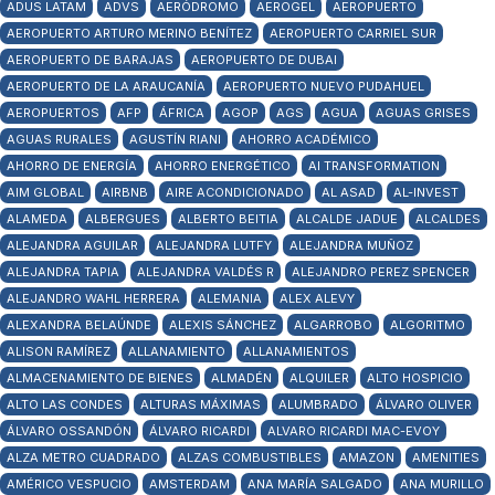
ADUS LATAM
ADVS
AERÓDROMO
AEROGEL
AEROPUERTO
AEROPUERTO ARTURO MERINO BENÍTEZ
AEROPUERTO CARRIEL SUR
AEROPUERTO DE BARAJAS
AEROPUERTO DE DUBAI
AEROPUERTO DE LA ARAUCANÍA
AEROPUERTO NUEVO PUDAHUEL
AEROPUERTOS
AFP
ÁFRICA
AGOP
AGS
AGUA
AGUAS GRISES
AGUAS RURALES
AGUSTÍN RIANI
AHORRO ACADÉMICO
AHORRO DE ENERGÍA
AHORRO ENERGÉTICO
AI TRANSFORMATION
AIM GLOBAL
AIRBNB
AIRE ACONDICIONADO
AL ASAD
AL-INVEST
ALAMEDA
ALBERGUES
ALBERTO BEITIA
ALCALDE JADUE
ALCALDES
ALEJANDRA AGUILAR
ALEJANDRA LUTFY
ALEJANDRA MUÑOZ
ALEJANDRA TAPIA
ALEJANDRA VALDÉS R
ALEJANDRO PEREZ SPENCER
ALEJANDRO WAHL HERRERA
ALEMANIA
ALEX ALEVY
ALEXANDRA BELAÚNDE
ALEXIS SÁNCHEZ
ALGARROBO
ALGORITMO
ALISON RAMÍREZ
ALLANAMIENTO
ALLANAMIENTOS
ALMACENAMIENTO DE BIENES
ALMADÉN
ALQUILER
ALTO HOSPICIO
ALTO LAS CONDES
ALTURAS MÁXIMAS
ALUMBRADO
ÁLVARO OLIVER
ÁLVARO OSSANDÓN
ÁLVARO RICARDI
ALVARO RICARDI MAC-EVOY
ALZA METRO CUADRADO
ALZAS COMBUSTIBLES
AMAZON
AMENITIES
AMÉRICO VESPUCIO
AMSTERDAM
ANA MARÍA SALGADO
ANA MURILLO