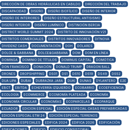
DIRECCIÓN DE OBRAS HIDRÁULICAS EN CABILDO
DIRECCIÓN DEL TRABAJO
DISCAPACIDAD
DISEÑO
DISEÑO BIOFÍLICO
DISEÑO DE INTERIOR
DISEÑO DE INTERIORES
DISEÑO ESTRUCTURAL ANTISISMO
DISEÑO INTERIOR
DISEÑO LUMÍNICO
DISTINCIÓN BERCIA
DISTRICT WORLD SUMMIT 2024
DISTRITO DE INNOVACIÓN V21
DISTRITOS COMERCIALES
DISTRITOS INNOVADORES
DITNOVA
DIVIDENZ CASH
DOCUMENTACIÓN
DOH
DÓLARES
DOLCE & GABBANA
DOLCE&GABBANA
DOM
DOM EN LÍNEA
DOMINGA
DOMINIO DE TÍTULOS
DOMINUS CAPITAL
DOMÓTICA
DON FRANCISCO
DONACIÓN
DONALD TRUMP
DRAGON BALL
DRONES
DROPSHIPPING
DS01
DS1
DS10
DS19
DS49
DS52
DUA LIPA
DUBAI
DUBRAZKA JARA
DUKI
DUNAS
DYLANTERO
E2E
EBCT
EBITDA
ECHEVERRÍA IZQUIERDO
ECOBARRIO
ECOEFICIENCIA
ECOLOGÍA
ECOMMERCE
ECOMOMÍA PLATEADA
ECONOMÍA
ECONOMÍA CIRCULAR
ECONOMÍAS
ECOPARCELAS
ECOPARQUE
ECUADOR
EDICION ESPECIAL
EDICIÓN ESPECIAL CASAS PREFABRICADAS
EDICIÓN ESPECIAL ETM 24
EDICIÓN ESPECIAL TERRENOS
EDICIONES ESPECIALES
EDIFICA 2024
EDIFICA 2026
EDIFICACIÓN
EDIFICACIONES
EDIFICIO
EDIFICIO CONSISTORIAL