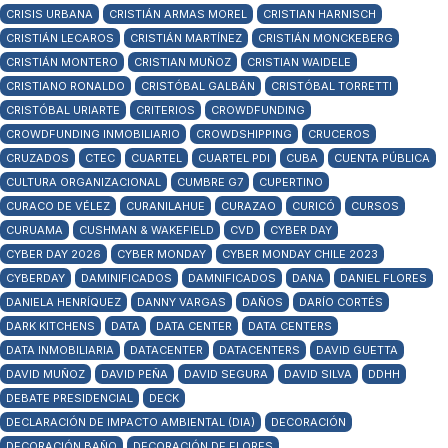
CRISIS URBANA
CRISTIÁN ARMAS MOREL
CRISTIAN HARNISCH
CRISTIÁN LECAROS
CRISTIÁN MARTÍNEZ
CRISTIÁN MONCKEBERG
CRISTIÁN MONTERO
CRISTIAN MUÑOZ
CRISTIAN WAIDELE
CRISTIANO RONALDO
CRISTÓBAL GALBÁN
CRISTÓBAL TORRETTI
CRISTÓBAL URIARTE
CRITERIOS
CROWDFUNDING
CROWDFUNDING INMOBILIARIO
CROWDSHIPPING
CRUCEROS
CRUZADOS
CTEC
CUARTEL
CUARTEL PDI
CUBA
CUENTA PÚBLICA
CULTURA ORGANIZACIONAL
CUMBRE G7
CUPERTINO
CURACO DE VÉLEZ
CURANILAHUE
CURAZAO
CURICÓ
CURSOS
CURUAMA
CUSHMAN & WAKEFIELD
CVD
CYBER DAY
CYBER DAY 2026
CYBER MONDAY
CYBER MONDAY CHILE 2023
CYBERDAY
DAMINIFICADOS
DAMNIFICADOS
DANA
DANIEL FLORES
DANIELA HENRÍQUEZ
DANNY VARGAS
DAÑOS
DARÍO CORTÉS
DARK KITCHENS
DATA
DATA CENTER
DATA CENTERS
DATA INMOBILIARIA
DATACENTER
DATACENTERS
DAVID GUETTA
DAVID MUÑOZ
DAVID PEÑA
DAVID SEGURA
DAVID SILVA
DDHH
DEBATE PRESIDENCIAL
DECK
DECLARACIÓN DE IMPACTO AMBIENTAL (DIA)
DECORACIÓN
DECORACIÓN BAÑO
DECORACIÓN DE FLORES