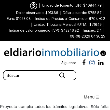
│
Unidad de fomento (UF): $40844.79
│
Dólar observado: $913.86
│
Dólar acuerdo: $758.87
│
Euro: $1053.08
│
Indice de Precios al Consumidor (IPC): -0.2
│
Unidad Tributaria Mensual (UTM): $71649
│
Indice de valor promedio (IVP): $42246.82
│
Imacec: 2.4
│
08-08-2026 04:30:25
Síguenos:
Menu
Proyecto cumplió todos los trámites legislativos. Sólo falta