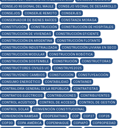
CONSEJO REGIONAL DEL MAULE
CONSEJO VECINAL DE DESARROLLO
CONSEJOS
CONSERJE REMOTO
CONSERJES
CONSERVADOR DE BIENES RAÍCES
CONSTANZA MORAGA
CONSTITUCIÓN
CONSTRUCCIÓN
CONSTRUCCIÓN DE HOSPITALES
CONSTRUCCIÓN DE VIVIENDAS
CONSTRUCCIÓN EFICIENTE
CONSTRUCCIÓN EN ARGENTINA
CONSTRUCCIÓN FLOTANTE
CONSTRUCCIÓN INDUSTRIALIZADA
CONSTRUCCIÓN LIVIANA EN SECO
CONSTRUCCIÓN MODULAR
CONSTRUCCIÓN ROBÓTICA
CONSTRUCCIÓN SOSTENIBLE
CONSTRUCIÓN
CONSTRUCTORAS
CONSTRUCTORES CIVILES UC
CONSTRUYE2025
CONSTRUYENDO CAMBIOS
CONSTUCCIÓN
CONSTUYEACCIÓN
CONSUMO ENERGÉTICO
CONTABILIDAD
CONTAINER
CONTRALORÍA GENERAL DE LA REPÚBLICA
CONTRATISTAS
CONTRATOS ELÉCTRICOS
CONTRIBUCIONES
CONTRIBUYENTES
CONTROL ACÚSTICO
CONTROL DE ACCESO
CONTROL DE GESTIÓN
CONTROL SOLAR
CONVENCIÓN CONSTITUCIONAL
CONVENCIÓN RAMSAR
COOPERATIVAS
COP
COP27
COP28
COP30
COPA AMÉRICA
COPENHAGUE
COPIAPÓ
COPROPIEDAD