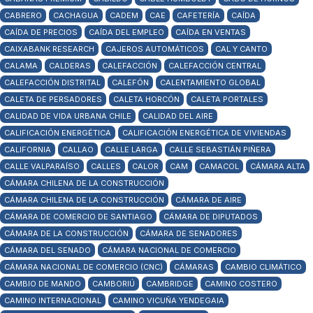
CABRERO
CACHAGUA
CADEM
CAE
CAFETERÍA
CAÍDA
CAÍDA DE PRECIOS
CAÍDA DEL EMPLEO
CAÍDA EN VENTAS
CAIXABANK RESEARCH
CAJEROS AUTOMÁTICOS
CAL Y CANTO
CALAMA
CALDERAS
CALEFACCIÓN
CALEFACCIÓN CENTRAL
CALEFACCIÓN DISTRITAL
CALEFÓN
CALENTAMIENTO GLOBAL
CALETA DE PERSADORES
CALETA HORCÓN
CALETA PORTALES
CALIDAD DE VIDA URBANA CHILE
CALIDAD DEL AIRE
CALIFICACIÓN ENERGÉTICA
CALIFICACIÓN ENERGÉTICA DE VIVIENDAS
CALIFORNIA
CALLAO
CALLE LARGA
CALLE SEBASTIÁN PIÑERA
CALLE VALPARAÍSO
CALLES
CALOR
CAM
CAMACOL
CÁMARA ALTA
CÁMARA CHILENA DE LA CONSTRUCCIÓN
CÁMARA CHILENA DE LA CONSTRUCCIÓN
CÁMARA DE AIRE
CÁMARA DE COMERCIO DE SANTIAGO
CÁMARA DE DIPUTADOS
CÁMARA DE LA CONSTRUCCIÓN
CÁMARA DE SENADORES
CÁMARA DEL SENADO
CÁMARA NACIONAL DE COMERCIO
CÁMARA NACIONAL DE COMERCIO (CNC)
CÁMARAS
CAMBIO CLIMÁTICO
CAMBIO DE MANDO
CAMBORIÚ
CAMBRIDGE
CAMINO COSTERO
CAMINO INTERNACIONAL
CAMINO VICUÑA YENDEGAIA