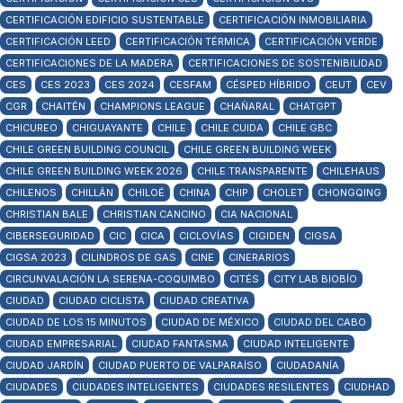
CERTIFICACIÓN EDIFICIO SUSTENTABLE
CERTIFICACIÓN INMOBILIARIA
CERTIFICACIÓN LEED
CERTIFICACIÓN TÉRMICA
CERTIFICACIÓN VERDE
CERTIFICACIONES DE LA MADERA
CERTIFICACIONES DE SOSTENIBILIDAD
CES
CES 2023
CES 2024
CESFAM
CÉSPED HÍBRIDO
CEUT
CEV
CGR
CHAITÉN
CHAMPIONS LEAGUE
CHAÑARAL
CHATGPT
CHICUREO
CHIGUAYANTE
CHILE
CHILE CUIDA
CHILE GBC
CHILE GREEN BUILDING COUNCIL
CHILE GREEN BUILDING WEEK
CHILE GREEN BUILDING WEEK 2026
CHILE TRANSPARENTE
CHILEHAUS
CHILENOS
CHILLÁN
CHILOÉ
CHINA
CHIP
CHOLET
CHONGQING
CHRISTIAN BALE
CHRISTIAN CANCINO
CIA NACIONAL
CIBERSEGURIDAD
CIC
CICA
CICLOVÍAS
CIGIDEN
CIGSA
CIGSA 2023
CILINDROS DE GAS
CINE
CINERARIOS
CIRCUNVALACIÓN LA SERENA-COQUIMBO
CITÉS
CITY LAB BIOBÍO
CIUDAD
CIUDAD CICLISTA
CIUDAD CREATIVA
CIUDAD DE LOS 15 MINUTOS
CIUDAD DE MÉXICO
CIUDAD DEL CABO
CIUDAD EMPRESARIAL
CIUDAD FANTASMA
CIUDAD INTELIGENTE
CIUDAD JARDÍN
CIUDAD PUERTO DE VALPARAÍSO
CIUDADANÍA
CIUDADES
CIUDADES INTELIGENTES
CIUDADES RESILENTES
CIUDHAD