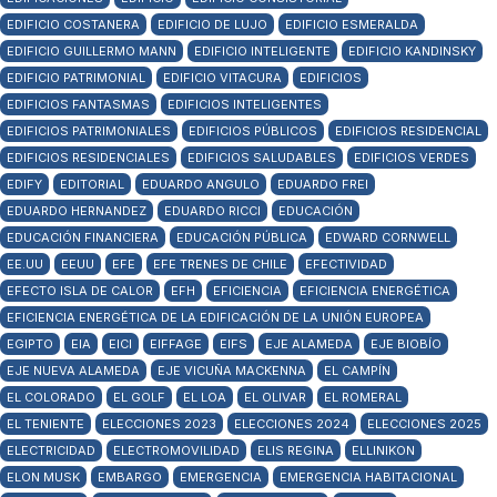
EDIFICIO COSTANERA
EDIFICIO DE LUJO
EDIFICIO ESMERALDA
EDIFICIO GUILLERMO MANN
EDIFICIO INTELIGENTE
EDIFICIO KANDINSKY
EDIFICIO PATRIMONIAL
EDIFICIO VITACURA
EDIFICIOS
EDIFICIOS FANTASMAS
EDIFICIOS INTELIGENTES
EDIFICIOS PATRIMONIALES
EDIFICIOS PÚBLICOS
EDIFICIOS RESIDENCIAL
EDIFICIOS RESIDENCIALES
EDIFICIOS SALUDABLES
EDIFICIOS VERDES
EDIFY
EDITORIAL
EDUARDO ANGULO
EDUARDO FREI
EDUARDO HERNANDEZ
EDUARDO RICCI
EDUCACIÓN
EDUCACIÓN FINANCIERA
EDUCACIÓN PÚBLICA
EDWARD CORNWELL
EE.UU
EEUU
EFE
EFE TRENES DE CHILE
EFECTIVIDAD
EFECTO ISLA DE CALOR
EFH
EFICIENCIA
EFICIENCIA ENERGÉTICA
EFICIENCIA ENERGÉTICA DE LA EDIFICACIÓN DE LA UNIÓN EUROPEA
EGIPTO
EIA
EICI
EIFFAGE
EIFS
EJE ALAMEDA
EJE BIOBÍO
EJE NUEVA ALAMEDA
EJE VICUÑA MACKENNA
EL CAMPÍN
EL COLORADO
EL GOLF
EL LOA
EL OLIVAR
EL ROMERAL
EL TENIENTE
ELECCIONES 2023
ELECCIONES 2024
ELECCIONES 2025
ELECTRICIDAD
ELECTROMOVILIDAD
ELIS REGINA
ELLINIKON
ELON MUSK
EMBARGO
EMERGENCIA
EMERGENCIA HABITACIONAL