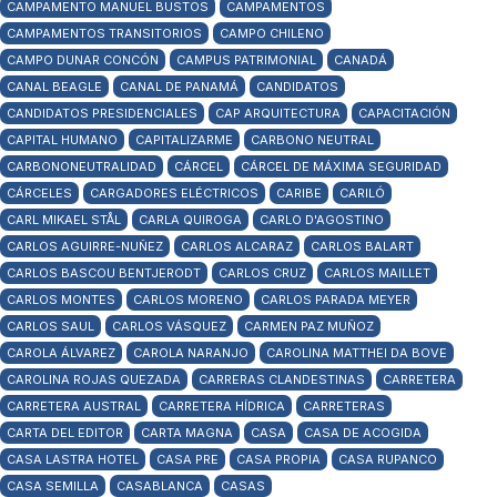
CAMPAMENTO MANUEL BUSTOS
CAMPAMENTOS
CAMPAMENTOS TRANSITORIOS
CAMPO CHILENO
CAMPO DUNAR CONCÓN
CAMPUS PATRIMONIAL
CANADÁ
CANAL BEAGLE
CANAL DE PANAMÁ
CANDIDATOS
CANDIDATOS PRESIDENCIALES
CAP ARQUITECTURA
CAPACITACIÓN
CAPITAL HUMANO
CAPITALIZARME
CARBONO NEUTRAL
CARBONONEUTRALIDAD
CÁRCEL
CÁRCEL DE MÁXIMA SEGURIDAD
CÁRCELES
CARGADORES ELÉCTRICOS
CARIBE
CARILÓ
CARL MIKAEL STÅL
CARLA QUIROGA
CARLO D'AGOSTINO
CARLOS AGUIRRE-NUÑEZ
CARLOS ALCARAZ
CARLOS BALART
CARLOS BASCOU BENTJERODT
CARLOS CRUZ
CARLOS MAILLET
CARLOS MONTES
CARLOS MORENO
CARLOS PARADA MEYER
CARLOS SAUL
CARLOS VÁSQUEZ
CARMEN PAZ MUÑOZ
CAROLA ÁLVAREZ
CAROLA NARANJO
CAROLINA MATTHEI DA BOVE
CAROLINA ROJAS QUEZADA
CARRERAS CLANDESTINAS
CARRETERA
CARRETERA AUSTRAL
CARRETERA HÍDRICA
CARRETERAS
CARTA DEL EDITOR
CARTA MAGNA
CASA
CASA DE ACOGIDA
CASA LASTRA HOTEL
CASA PRE
CASA PROPIA
CASA RUPANCO
CASA SEMILLA
CASABLANCA
CASAS