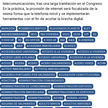
telecomunicaciones, tras una larga tramitación en el Congreso.
En la práctica, la provisión de internet será fiscalizada de la
misma forma que la telefonía móvil y se implementarán
herramientas con el fin de acortar la brecha digital.
#APAGÓN
#CAMBIOCLIMÁTICO
#LAHORADELPLANETA
#LEY
#QUIEROMIBARRIO
18/O
1RA VIVIENDA
2023
2025
27F
2D
3.000 UF
3D
3G OFFICE
4.000 UF
8M
A&G
A+ENERGÍA
AARHUS
ABIF
ACADEMIA INMOBILIARIA
ACADES
ACCESIBILIDAD UNIVERSAL
ACCESO A LA VIVIENDA
ACCESO A VIVIENDA
ACCESO LIBRE A PLAYAS
ACCESO UNIVERSAL
ACCESOS A LA VIVIENDA
ACCUC
ACERA
ACERO
ACERO GALVANIZADO
ACERO VERDE
ACHM
ACTIVO INMOBILIARIO
ACTIVOS INMOBILIARIOS
ACUERDO PORTUARIO POR VALPARAÍSO
ACUSACIÓN CONSTITUCIONAL
ADACTIVA
ADMINISTRACIÓN COMUNIDADES
ADMINISTRACIÓN DE CONDOMINIOS
ADMINISTRACIÓN EDIFICIOS
ADMINISTRACIÓN INMOBILIARIA
ADMINISTRACIONES DE EDIFICIOS
ADMINISTRADOR
ADMINITRACIÓN
ADOBE
ADRIÁN JOFRÉ
ADUANA DE VALPARAÍSO
ADULTO MAYOR
ADULTOS MAYORES