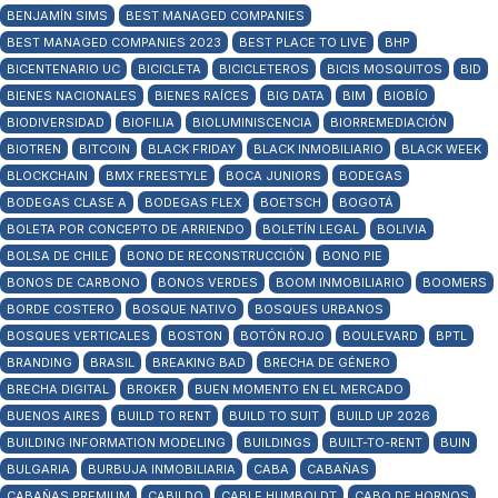
BENJAMÍN SIMS
BEST MANAGED COMPANIES
BEST MANAGED COMPANIES 2023
BEST PLACE TO LIVE
BHP
BICENTENARIO UC
BICICLETA
BICICLETEROS
BICIS MOSQUITOS
BID
BIENES NACIONALES
BIENES RAÍCES
BIG DATA
BIM
BIOBÍO
BIODIVERSIDAD
BIOFILIA
BIOLUMINISCENCIA
BIORREMEDIACIÓN
BIOTREN
BITCOIN
BLACK FRIDAY
BLACK INMOBILIARIO
BLACK WEEK
BLOCKCHAIN
BMX FREESTYLE
BOCA JUNIORS
BODEGAS
BODEGAS CLASE A
BODEGAS FLEX
BOETSCH
BOGOTÁ
BOLETA POR CONCEPTO DE ARRIENDO
BOLETÍN LEGAL
BOLIVIA
BOLSA DE CHILE
BONO DE RECONSTRUCCIÓN
BONO PIE
BONOS DE CARBONO
BONOS VERDES
BOOM INMOBILIARIO
BOOMERS
BORDE COSTERO
BOSQUE NATIVO
BOSQUES URBANOS
BOSQUES VERTICALES
BOSTON
BOTÓN ROJO
BOULEVARD
BPTL
BRANDING
BRASIL
BREAKING BAD
BRECHA DE GÉNERO
BRECHA DIGITAL
BROKER
BUEN MOMENTO EN EL MERCADO
BUENOS AIRES
BUILD TO RENT
BUILD TO SUIT
BUILD UP 2026
BUILDING INFORMATION MODELING
BUILDINGS
BUILT-TO-RENT
BUIN
BULGARIA
BURBUJA INMOBILIARIA
CABA
CABAÑAS
CABAÑAS PREMIUM
CABILDO
CABLE HUMBOLDT
CABO DE HORNOS