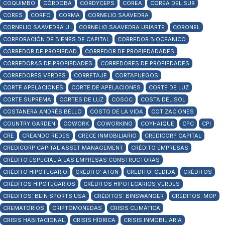
COQUIMBO
CÓRDOBA
CORDYCEPS
COREA
COREA DEL SUR
CORES
CORFO
CORMA
CORNELIO SAAVEDRA
CORNELIO SAAVEDRA U.
CORNELIO SAAVEDRA URIARTE
CORONEL
CORPORACIÓN DE BIENES DE CAPITAL
CORREDOR BIOCEANICO
CORREDOR DE PROPIEDAD
CORREDOR DE PROPIEDADADES
CORREDORAS DE PROPIEDADES
CORREDORES DE PROPIEDADES
CORREDORES VERDES
CORRETAJE
CORTAFUEGOS
CORTE APELACIONES
CORTE DE APELACIONES
CORTE DE LUZ
CORTE SUPREMA
CORTES DE LUZ
COSOC
COSTA DEL SOL
COSTANERA ANDRÉS BELLO
COSTO DE LA VIDA
COTIZACIONES
COUNTRY GARDEN
COWORK
COWORKING
COYHAIQUE
CPC
CPI
CRE
CREANDO REDES
CRECE INMOBILIARIO
CREDICORP CAPITAL
CREDICORP CAPITAL ASSET MANAGEMENT
CRÉDITO EMPRESAS
CRÉDITO ESPECIAL A LAS EMPRESAS CONSTRUCTORAS
CRÉDITO HIPOTECARIO
CRÉDITO: ATON
CRÉDITO: CEDIDA
CRÉDITOS
CRÉDITOS HIPOTECARIOS
CRÉDITOS HIPOTECARIOS VERDES
CREDITOS: BEIN SPORTS USA
CRÉDITOS: BINSWANGER
CRÉDITOS: MOP
CREMATORIOS
CRIPTOMONEDAS
CRISIS CLIMÁTICA
CRISIS HABITACIONAL
CRISIS HÍDRICA
CRISIS INMOBILIARIA