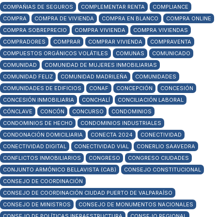
COMPAÑIAS DE SEGUROS
COMPLEMENTAR RENTA
COMPLIANCE
COMPRA
COMPRA DE VIVIENDA
COMPRA EN BLANCO
COMPRA ONLINE
COMPRA SOBREPRECIO
COMPRA VIVIENDA
COMPRA VIVIENDAS
COMPRADORES
COMPRAR
COMPRAR VIVIENDA
COMPRAVENTA
COMPUESTOS ORGÁNICOS VOLÁTILES
COMUNAS
COMUNICADO
COMUNIDAD
COMUNIDAD DE MUJERES INMOBILIARIAS
COMUNIDAD FELIZ
COMUNIDAD MADRILEÑA
COMUNIDADES
COMUNIDADES DE EDIFICIOS
CONAF
CONCEPCIÓN
CONCESIÓN
CONCESIÓN INMOBILIARIA
CONCHALÍ
CONCILIACIÓN LABORAL
CÓNCLAVE
CONCÓN
CONCURSO
CONDOMINIOS
CONDOMINIOS DE HECHO
CONDOMINIOS INDUSTRIALES
CONDONACIÓN DOMICILIARIA
CONECTA 2024
CONECTIVIDAD
CONECTIVIDAD DIGITAL
CONECTIVIDAD VIAL
CONERLIO SAAVEDRA
CONFLICTOS INMOBILIARIOS
CONGRESO
CONGRESO CIUDADES
CONJUNTO ARMÓNICO BELLAVISTA (CAB)
CONSEJO CONSTITUCIONAL
CONSEJO DE COORDINACIÓN
CONSEJO DE COORDINACIÓN CIUDAD PUERTO DE VALPARAÍSO
CONSEJO DE MINISTROS
CONSEJO DE MONUMENTOS NACIONALES
CONSEJO DE POLÍTICAS INFRAESTRUCTURA
CONSEJO REGIONAL