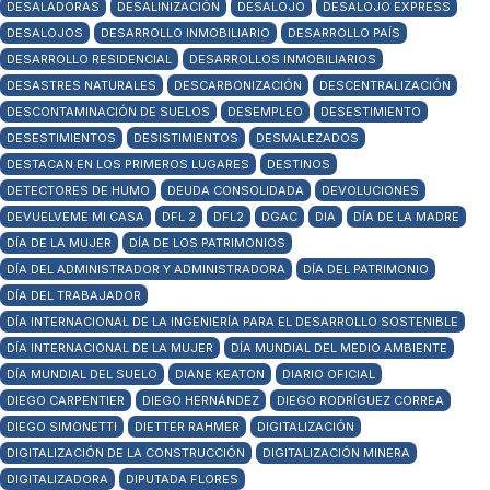
DESALADORAS
DESALINIZACIÓN
DESALOJO
DESALOJO EXPRESS
DESALOJOS
DESARROLLO INMOBILIARIO
DESARROLLO PAÍS
DESARROLLO RESIDENCIAL
DESARROLLOS INMOBILIARIOS
DESASTRES NATURALES
DESCARBONIZACIÓN
DESCENTRALIZACIÓN
DESCONTAMINACIÓN DE SUELOS
DESEMPLEO
DESESTIMIENTO
DESESTIMIENTOS
DESISTIMIENTOS
DESMALEZADOS
DESTACAN EN LOS PRIMEROS LUGARES
DESTINOS
DETECTORES DE HUMO
DEUDA CONSOLIDADA
DEVOLUCIONES
DEVUELVEME MI CASA
DFL 2
DFL2
DGAC
DIA
DÍA DE LA MADRE
DÍA DE LA MUJER
DÍA DE LOS PATRIMONIOS
DÍA DEL ADMINISTRADOR Y ADMINISTRADORA
DÍA DEL PATRIMONIO
DÍA DEL TRABAJADOR
DÍA INTERNACIONAL DE LA INGENIERÍA PARA EL DESARROLLO SOSTENIBLE
DÍA INTERNACIONAL DE LA MUJER
DÍA MUNDIAL DEL MEDIO AMBIENTE
DÍA MUNDIAL DEL SUELO
DIANE KEATON
DIARIO OFICIAL
DIEGO CARPENTIER
DIEGO HERNÁNDEZ
DIEGO RODRÍGUEZ CORREA
DIEGO SIMONETTI
DIETTER RAHMER
DIGITALIZACIÓN
DIGITALIZACIÓN DE LA CONSTRUCCIÓN
DIGITALIZACIÓN MINERA
DIGITALIZADORA
DIPUTADA FLORES