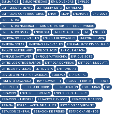
EMILIA RÍOS
EMILIO VENEGAS
EMILIO VENGAS
EMPLEO
EMPRENDE TU MENTE
EMPRENDIMIENTO
EMPRESAS
EMPRESAS CONSTRUCTORAS
ENAMI
ENAP
ENCHAPES
ENCI 2023
ENCUENTRO
ENCUENTRO NACIONAL DE ADMINISTRADORES DE CONDOMINIOS
ENCUENTRO SMART
ENCUESTA
ENCUESTA CASEN
ENE
ENERGÍA
ENERGÍA NO RENOVABLES
ENERGÍA RENOVABLES
ENERGÍA SÍSMICA
ENERGÍA SOLAR
ENERGÍAS RENOVABLES
ENFRIAMIENTO INMOBILIARIO
ENLACE INMOBILIARIO
ENLOCE 2025
ENRIQUE GARCÍA
ENRIQUE GASTALVER
ENRIQUE MATUSCHKA
ENRIQUE SOTZ
ENTRE LOS OTROS RUBROS
ENTREGA DOMINIOS
ENTREGA INMEDIATA
ENTREGA VIVIENDAS
ENTREVISTA
ENTREVISTAS
ENVEJECIMIENTO POBLACIONAL
EQUIDAD
ERA DIGITAL
ERNESTO TARAZONA
ERWIN NAVARRETE
ESCASEZ HIDRICA
ESCOCIA
ESCONDIDA
ESCORIA DE COBRE
ESCRITURACIÓN
ESCRITURAS
ESG
ESPACIOS
ESPACIOS COMUNES
ESPACIOS EXTERIORES
ESPACIOS INTERIORES
ESPACIOS PÚBLICOS
ESPACIOS URBANOS
ESPAÑA
ESPECULACIÓN DE SUELOS
ESTACIÓN BAQUEDANO
ESTACIÓN CENTRAL
ESTACIÓN DE TRENES
ESTACIONAMIENTOS