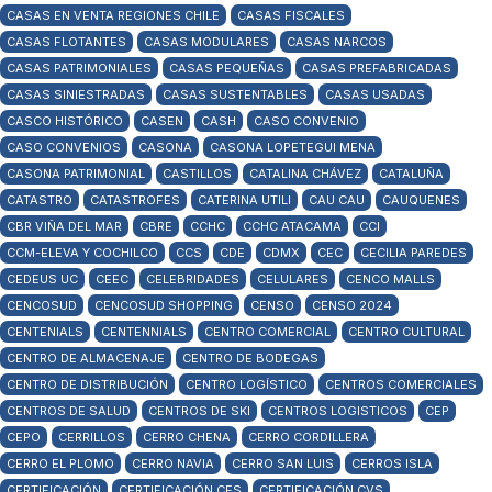
CASAS EN VENTA REGIONES CHILE
CASAS FISCALES
CASAS FLOTANTES
CASAS MODULARES
CASAS NARCOS
CASAS PATRIMONIALES
CASAS PEQUEÑAS
CASAS PREFABRICADAS
CASAS SINIESTRADAS
CASAS SUSTENTABLES
CASAS USADAS
CASCO HISTÓRICO
CASEN
CASH
CASO CONVENIO
CASO CONVENIOS
CASONA
CASONA LOPETEGUI MENA
CASONA PATRIMONIAL
CASTILLOS
CATALINA CHÁVEZ
CATALUÑA
CATASTRO
CATASTROFES
CATERINA UTILI
CAU CAU
CAUQUENES
CBR VIÑA DEL MAR
CBRE
CCHC
CCHC ATACAMA
CCI
CCM-ELEVA Y COCHILCO
CCS
CDE
CDMX
CEC
CECILIA PAREDES
CEDEUS UC
CEEC
CELEBRIDADES
CELULARES
CENCO MALLS
CENCOSUD
CENCOSUD SHOPPING
CENSO
CENSO 2024
CENTENIALS
CENTENNIALS
CENTRO COMERCIAL
CENTRO CULTURAL
CENTRO DE ALMACENAJE
CENTRO DE BODEGAS
CENTRO DE DISTRIBUCIÓN
CENTRO LOGÍSTICO
CENTROS COMERCIALES
CENTROS DE SALUD
CENTROS DE SKI
CENTROS LOGISTICOS
CEP
CEPO
CERRILLOS
CERRO CHENA
CERRO CORDILLERA
CERRO EL PLOMO
CERRO NAVIA
CERRO SAN LUIS
CERROS ISLA
CERTIFICACIÓN
CERTIFICACIÓN CES
CERTIFICACIÓN CVS