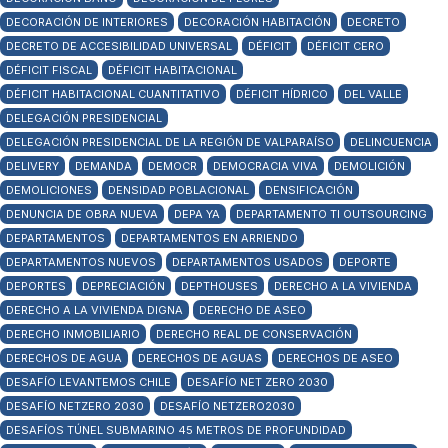
DECORACIÓN DE INTERIORES
DECORACIÓN HABITACIÓN
DECRETO
DECRETO DE ACCESIBILIDAD UNIVERSAL
DÉFICIT
DÉFICIT CERO
DÉFICIT FISCAL
DÉFICIT HABITACIONAL
DÉFICIT HABITACIONAL CUANTITATIVO
DÉFICIT HÍDRICO
DEL VALLE
DELEGACIÓN PRESIDENCIAL
DELEGACIÓN PRESIDENCIAL DE LA REGIÓN DE VALPARAÍSO
DELINCUENCIA
DELIVERY
DEMANDA
DEMOCR
DEMOCRACIA VIVA
DEMOLICIÓN
DEMOLICIONES
DENSIDAD POBLACIONAL
DENSIFICACIÓN
DENUNCIA DE OBRA NUEVA
DEPA YA
DEPARTAMENTO TI OUTSOURCING
DEPARTAMENTOS
DEPARTAMENTOS EN ARRIENDO
DEPARTAMENTOS NUEVOS
DEPARTAMENTOS USADOS
DEPORTE
DEPORTES
DEPRECIACIÓN
DEPTHOUSES
DERECHO A LA VIVIENDA
DERECHO A LA VIVIENDA DIGNA
DERECHO DE ASEO
DERECHO INMOBILIARIO
DERECHO REAL DE CONSERVACIÓN
DERECHOS DE AGUA
DERECHOS DE AGUAS
DERECHOS DE ASEO
DESAFÍO LEVANTEMOS CHILE
DESAFÍO NET ZERO 2030
DESAFÍO NETZERO 2030
DESAFÍO NETZERO2030
DESAFÍOS TÚNEL SUBMARINO 45 METROS DE PROFUNDIDAD