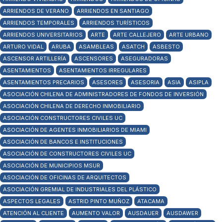
ARRIENDOS DE VERANO
ARRIENDOS EN SANTIAGO
ARRIENDOS TEMPORALES
ARRIENDOS TURÍSTICOS
ARRIENDOS UNIVERSITARIOS
ARTE
ARTE CALLEJERO
ARTE URBANO
ARTURO VIDAL
ARUBA
ASAMBLEAS
ASATCH
ASBESTO
ASCENSOR ARTILLERÍA
ASCENSORES
ASEGURADORAS
ASENTAMIENTOS
ASENTAMIENTOS IRREGULARES
ASENTAMIENTOS PRECARIOS
ASESORES
ASESORIA
ASIA
ASIPLA
ASOCIACIÓN CHILENA DE ADMINISTRADORES DE FONDOS DE INVERSIÓN
ASOCIACIÓN CHILENA DE DERECHO INMOBILIARIO
ASOCIACIÓN CONSTRUCTORES CIVILES UC
ASOCIACIÓN DE AGENTES INMOBILIARIOS DE MIAMI
ASOCIACIÓN DE BANCOS E INSTITUCIONES
ASOCIACIÓN DE CONSTRUCTORES CIVILES UC
ASOCIACIÓN DE MUNICIPIOS MSUR
ASOCIACIÓN DE OFICINAS DE ARQUITECTOS
ASOCIACIÓN GREMIAL DE INDUSTRIALES DEL PLÁSTICO
ASPECTOS LEGALES
ASTRID PINTO MUÑOZ
ATACAMA
ATENCIÓN AL CLIENTE
AUMENTO VALOR
AUSDAUER
AUSDAWER