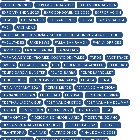
EXPO TERRENOS
EXPO VIVIENDA 2023
EXPO VIVIENDA 2024
EXPO VIVIENDA 2025
EXPOCONDOMINIOS 2025
EXPROPIACIÓN
EXSEDE
EXTRANJERO
EXTRANJEROS
EZEIZA
FABIÁN GARCÍA
FACH
FACHADAS
FACULTAD DE ECONOMÍA Y NEGOCIOS DE LA UNIVERSIDAD DE CHILE
FACULTADES
FAKE NEWS
FALLA SAN RAMÓN
FAMILY OFFICES
FAMOSOS
FANTASILANDIA
FARMACIAS
FARMACIAS Y CENTRO MÉDICOS Y/O DENTALES
FAROS
FAST TRACK
FAVELA
FC BARCELONA
FED
FEDERICO CASANELLO
FELICIDAD
FELIPE GARCÍA BUNSTER
FELIPE IBARRA
FELIPE LARROULET
FELIPE LÓPEZ
FELIPE PAVEZ TORREALBA
FEPASA
FERIA
FERIA INTERMAT 2024
FERIAS LIBRES
FERNANDO MANDIOLA
FERNANDO SOLARI
FERTILIDAD
FESTIVAL
FESTIVAL DE VIÑA
FESTIVAL LADERA SUR
FESTIVAL OH! STGO
FESTIVAL VIÑA DEL MAR
FEVENT
FEVENT (MP)
FEVENT 2023
FEVENT 203
FIBE
FIBRA OPTICA
FIDEICOMISO INMOBILIARIO
FIESTA FIN DE AÑO
FIESTA VIVIENDAS POR UN SUEÑO
FIESTAS PATRIAS
FIGITALES
FILANTROPIA
FILIPINAS
FILTRACIONES
FINAL DE AÑO 2025