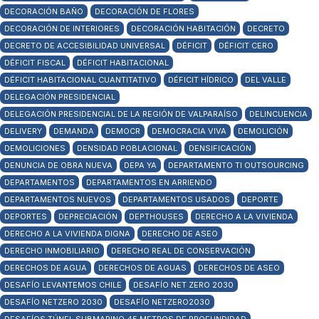
DECORACIÓN BAÑO
DECORACIÓN DE FLORES
DECORACIÓN DE INTERIORES
DECORACIÓN HABITACIÓN
DECRETO
DECRETO DE ACCESIBILIDAD UNIVERSAL
DÉFICIT
DÉFICIT CERO
DÉFICIT FISCAL
DÉFICIT HABITACIONAL
DÉFICIT HABITACIONAL CUANTITATIVO
DÉFICIT HÍDRICO
DEL VALLE
DELEGACIÓN PRESIDENCIAL
DELEGACIÓN PRESIDENCIAL DE LA REGIÓN DE VALPARAÍSO
DELINCUENCIA
DELIVERY
DEMANDA
DEMOCR
DEMOCRACIA VIVA
DEMOLICIÓN
DEMOLICIONES
DENSIDAD POBLACIONAL
DENSIFICACIÓN
DENUNCIA DE OBRA NUEVA
DEPA YA
DEPARTAMENTO TI OUTSOURCING
DEPARTAMENTOS
DEPARTAMENTOS EN ARRIENDO
DEPARTAMENTOS NUEVOS
DEPARTAMENTOS USADOS
DEPORTE
DEPORTES
DEPRECIACIÓN
DEPTHOUSES
DERECHO A LA VIVIENDA
DERECHO A LA VIVIENDA DIGNA
DERECHO DE ASEO
DERECHO INMOBILIARIO
DERECHO REAL DE CONSERVACIÓN
DERECHOS DE AGUA
DERECHOS DE AGUAS
DERECHOS DE ASEO
DESAFÍO LEVANTEMOS CHILE
DESAFÍO NET ZERO 2030
DESAFÍO NETZERO 2030
DESAFÍO NETZERO2030