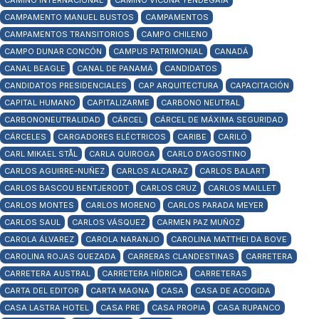
CAMINO INTERNACIONAL
CAMINO VICUÑA YENDEGAIA
CAMPAMENTO MANUEL BUSTOS
CAMPAMENTOS
CAMPAMENTOS TRANSITORIOS
CAMPO CHILENO
CAMPO DUNAR CONCÓN
CAMPUS PATRIMONIAL
CANADÁ
CANAL BEAGLE
CANAL DE PANAMÁ
CANDIDATOS
CANDIDATOS PRESIDENCIALES
CAP ARQUITECTURA
CAPACITACIÓN
CAPITAL HUMANO
CAPITALIZARME
CARBONO NEUTRAL
CARBONONEUTRALIDAD
CÁRCEL
CÁRCEL DE MÁXIMA SEGURIDAD
CÁRCELES
CARGADORES ELÉCTRICOS
CARIBE
CARILÓ
CARL MIKAEL STÅL
CARLA QUIROGA
CARLO D'AGOSTINO
CARLOS AGUIRRE-NUÑEZ
CARLOS ALCARAZ
CARLOS BALART
CARLOS BASCOU BENTJERODT
CARLOS CRUZ
CARLOS MAILLET
CARLOS MONTES
CARLOS MORENO
CARLOS PARADA MEYER
CARLOS SAUL
CARLOS VÁSQUEZ
CARMEN PAZ MUÑOZ
CAROLA ÁLVAREZ
CAROLA NARANJO
CAROLINA MATTHEI DA BOVE
CAROLINA ROJAS QUEZADA
CARRERAS CLANDESTINAS
CARRETERA
CARRETERA AUSTRAL
CARRETERA HÍDRICA
CARRETERAS
CARTA DEL EDITOR
CARTA MAGNA
CASA
CASA DE ACOGIDA
CASA LASTRA HOTEL
CASA PRE
CASA PROPIA
CASA RUPANCO