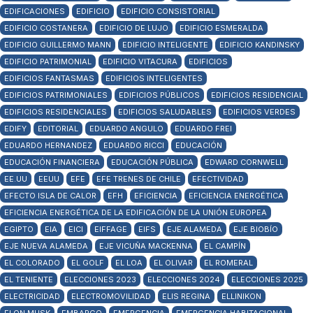
EDIFICACIONES
EDIFICIO
EDIFICIO CONSISTORIAL
EDIFICIO COSTANERA
EDIFICIO DE LUJO
EDIFICIO ESMERALDA
EDIFICIO GUILLERMO MANN
EDIFICIO INTELIGENTE
EDIFICIO KANDINSKY
EDIFICIO PATRIMONIAL
EDIFICIO VITACURA
EDIFICIOS
EDIFICIOS FANTASMAS
EDIFICIOS INTELIGENTES
EDIFICIOS PATRIMONIALES
EDIFICIOS PÚBLICOS
EDIFICIOS RESIDENCIAL
EDIFICIOS RESIDENCIALES
EDIFICIOS SALUDABLES
EDIFICIOS VERDES
EDIFY
EDITORIAL
EDUARDO ANGULO
EDUARDO FREI
EDUARDO HERNANDEZ
EDUARDO RICCI
EDUCACIÓN
EDUCACIÓN FINANCIERA
EDUCACIÓN PÚBLICA
EDWARD CORNWELL
EE.UU
EEUU
EFE
EFE TRENES DE CHILE
EFECTIVIDAD
EFECTO ISLA DE CALOR
EFH
EFICIENCIA
EFICIENCIA ENERGÉTICA
EFICIENCIA ENERGÉTICA DE LA EDIFICACIÓN DE LA UNIÓN EUROPEA
EGIPTO
EIA
EICI
EIFFAGE
EIFS
EJE ALAMEDA
EJE BIOBÍO
EJE NUEVA ALAMEDA
EJE VICUÑA MACKENNA
EL CAMPÍN
EL COLORADO
EL GOLF
EL LOA
EL OLIVAR
EL ROMERAL
EL TENIENTE
ELECCIONES 2023
ELECCIONES 2024
ELECCIONES 2025
ELECTRICIDAD
ELECTROMOVILIDAD
ELIS REGINA
ELLINIKON