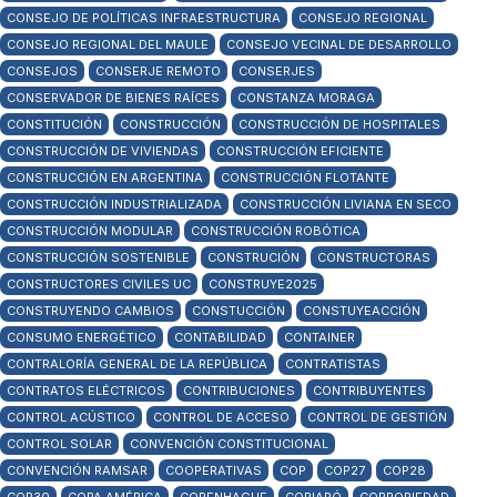
CONSEJO DE POLÍTICAS INFRAESTRUCTURA
CONSEJO REGIONAL
CONSEJO REGIONAL DEL MAULE
CONSEJO VECINAL DE DESARROLLO
CONSEJOS
CONSERJE REMOTO
CONSERJES
CONSERVADOR DE BIENES RAÍCES
CONSTANZA MORAGA
CONSTITUCIÓN
CONSTRUCCIÓN
CONSTRUCCIÓN DE HOSPITALES
CONSTRUCCIÓN DE VIVIENDAS
CONSTRUCCIÓN EFICIENTE
CONSTRUCCIÓN EN ARGENTINA
CONSTRUCCIÓN FLOTANTE
CONSTRUCCIÓN INDUSTRIALIZADA
CONSTRUCCIÓN LIVIANA EN SECO
CONSTRUCCIÓN MODULAR
CONSTRUCCIÓN ROBÓTICA
CONSTRUCCIÓN SOSTENIBLE
CONSTRUCIÓN
CONSTRUCTORAS
CONSTRUCTORES CIVILES UC
CONSTRUYE2025
CONSTRUYENDO CAMBIOS
CONSTUCCIÓN
CONSTUYEACCIÓN
CONSUMO ENERGÉTICO
CONTABILIDAD
CONTAINER
CONTRALORÍA GENERAL DE LA REPÚBLICA
CONTRATISTAS
CONTRATOS ELÉCTRICOS
CONTRIBUCIONES
CONTRIBUYENTES
CONTROL ACÚSTICO
CONTROL DE ACCESO
CONTROL DE GESTIÓN
CONTROL SOLAR
CONVENCIÓN CONSTITUCIONAL
CONVENCIÓN RAMSAR
COOPERATIVAS
COP
COP27
COP28