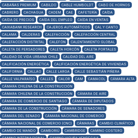
CABAÑAS PREMIUM
CABILDO
CABLE HUMBOLDT
CABO DE HORNOS
CABRERO
CACHAGUA
CADEM
CAE
CAFETERÍA
CAÍDA
CAÍDA DE PRECIOS
CAÍDA DEL EMPLEO
CAÍDA EN VENTAS
CAIXABANK RESEARCH
CAJEROS AUTOMÁTICOS
CAL Y CANTO
CALAMA
CALDERAS
CALEFACCIÓN
CALEFACCIÓN CENTRAL
CALEFACCIÓN DISTRITAL
CALEFÓN
CALENTAMIENTO GLOBAL
CALETA DE PERSADORES
CALETA HORCÓN
CALETA PORTALES
CALIDAD DE VIDA URBANA CHILE
CALIDAD DEL AIRE
CALIFICACIÓN ENERGÉTICA
CALIFICACIÓN ENERGÉTICA DE VIVIENDAS
CALIFORNIA
CALLAO
CALLE LARGA
CALLE SEBASTIÁN PIÑERA
CALLE VALPARAÍSO
CALLES
CALOR
CAM
CAMACOL
CÁMARA ALTA
CÁMARA CHILENA DE LA CONSTRUCCIÓN
CÁMARA CHILENA DE LA CONSTRUCCIÓN
CÁMARA DE AIRE
CÁMARA DE COMERCIO DE SANTIAGO
CÁMARA DE DIPUTADOS
CÁMARA DE LA CONSTRUCCIÓN
CÁMARA DE SENADORES
CÁMARA DEL SENADO
CÁMARA NACIONAL DE COMERCIO
CÁMARA NACIONAL DE COMERCIO (CNC)
CÁMARAS
CAMBIO CLIMÁTICO
CAMBIO DE MANDO
CAMBORIÚ
CAMBRIDGE
CAMINO COSTERO