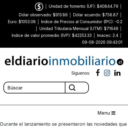
│
Unidad de fomento (UF): $40844.79
│
Dólar observado: $913.86
│
Dólar acuerdo: $758.87
│
Euro: $1053.08
│
Indice de Precios al Consumidor (IPC): -0.2
│
Unidad Tributaria Mensual (UTM): $71649
│
Indice de valor promedio (IVP): $42253.33
│
Imacec: 2.4
│
09-08-2026 09:43:01
Síguenos:
Menu
Durante el lanzamiento se presentaron las novedades que