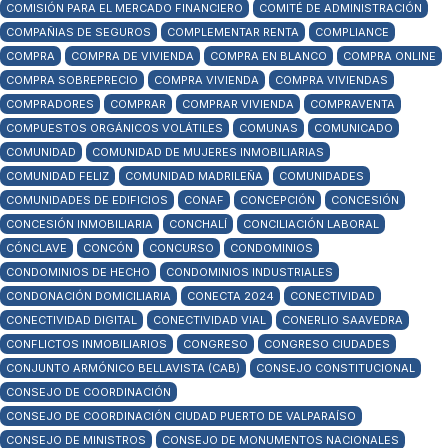
COMISIÓN PARA EL MERCADO FINANCIERO
COMITÉ DE ADMINISTRACIÓN
COMPAÑIAS DE SEGUROS
COMPLEMENTAR RENTA
COMPLIANCE
COMPRA
COMPRA DE VIVIENDA
COMPRA EN BLANCO
COMPRA ONLINE
COMPRA SOBREPRECIO
COMPRA VIVIENDA
COMPRA VIVIENDAS
COMPRADORES
COMPRAR
COMPRAR VIVIENDA
COMPRAVENTA
COMPUESTOS ORGÁNICOS VOLÁTILES
COMUNAS
COMUNICADO
COMUNIDAD
COMUNIDAD DE MUJERES INMOBILIARIAS
COMUNIDAD FELIZ
COMUNIDAD MADRILEÑA
COMUNIDADES
COMUNIDADES DE EDIFICIOS
CONAF
CONCEPCIÓN
CONCESIÓN
CONCESIÓN INMOBILIARIA
CONCHALÍ
CONCILIACIÓN LABORAL
CÓNCLAVE
CONCÓN
CONCURSO
CONDOMINIOS
CONDOMINIOS DE HECHO
CONDOMINIOS INDUSTRIALES
CONDONACIÓN DOMICILIARIA
CONECTA 2024
CONECTIVIDAD
CONECTIVIDAD DIGITAL
CONECTIVIDAD VIAL
CONERLIO SAAVEDRA
CONFLICTOS INMOBILIARIOS
CONGRESO
CONGRESO CIUDADES
CONJUNTO ARMÓNICO BELLAVISTA (CAB)
CONSEJO CONSTITUCIONAL
CONSEJO DE COORDINACIÓN
CONSEJO DE COORDINACIÓN CIUDAD PUERTO DE VALPARAÍSO
CONSEJO DE MINISTROS
CONSEJO DE MONUMENTOS NACIONALES