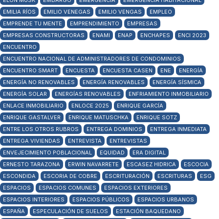
ELON MUSK
EMBARGO
EMERGENCIA
EMERGENCIA HABITACIONAL
EMILIA RÍOS
EMILIO VENEGAS
EMILIO VENGAS
EMPLEO
EMPRENDE TU MENTE
EMPRENDIMIENTO
EMPRESAS
EMPRESAS CONSTRUCTORAS
ENAMI
ENAP
ENCHAPES
ENCI 2023
ENCUENTRO
ENCUENTRO NACIONAL DE ADMINISTRADORES DE CONDOMINIOS
ENCUENTRO SMART
ENCUESTA
ENCUESTA CASEN
ENE
ENERGÍA
ENERGÍA NO RENOVABLES
ENERGÍA RENOVABLES
ENERGÍA SÍSMICA
ENERGÍA SOLAR
ENERGÍAS RENOVABLES
ENFRIAMIENTO INMOBILIARIO
ENLACE INMOBILIARIO
ENLOCE 2025
ENRIQUE GARCÍA
ENRIQUE GASTALVER
ENRIQUE MATUSCHKA
ENRIQUE SOTZ
ENTRE LOS OTROS RUBROS
ENTREGA DOMINIOS
ENTREGA INMEDIATA
ENTREGA VIVIENDAS
ENTREVISTA
ENTREVISTAS
ENVEJECIMIENTO POBLACIONAL
EQUIDAD
ERA DIGITAL
ERNESTO TARAZONA
ERWIN NAVARRETE
ESCASEZ HIDRICA
ESCOCIA
ESCONDIDA
ESCORIA DE COBRE
ESCRITURACIÓN
ESCRITURAS
ESG
ESPACIOS
ESPACIOS COMUNES
ESPACIOS EXTERIORES
ESPACIOS INTERIORES
ESPACIOS PÚBLICOS
ESPACIOS URBANOS
ESPAÑA
ESPECULACIÓN DE SUELOS
ESTACIÓN BAQUEDANO