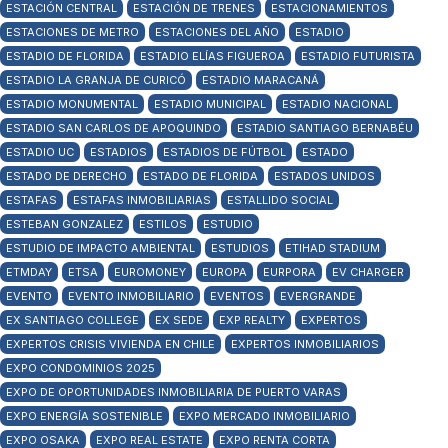
ESTACIÓN CENTRAL
ESTACIÓN DE TRENES
ESTACIONAMIENTOS
ESTACIONES DE METRO
ESTACIONES DEL AÑO
ESTADIO
ESTADIO DE FLORIDA
ESTADIO ELÍAS FIGUEROA
ESTADIO FUTURISTA
ESTADIO LA GRANJA DE CURICÓ
ESTADIO MARACANÁ
ESTADIO MONUMENTAL
ESTADIO MUNICIPAL
ESTADIO NACIONAL
ESTADIO SAN CARLOS DE APOQUINDO
ESTADIO SANTIAGO BERNABÉU
ESTADIO UC
ESTADIOS
ESTADIOS DE FÚTBOL
ESTADO
ESTADO DE DERECHO
ESTADO DE FLORIDA
ESTADOS UNIDOS
ESTAFAS
ESTAFAS INMOBILIARIAS
ESTALLIDO SOCIAL
ESTEBAN GONZALEZ
ESTILOS
ESTUDIO
ESTUDIO DE IMPACTO AMBIENTAL
ESTUDIOS
ETIHAD STADIUM
ETMDAY
ETSA
EUROMONEY
EUROPA
EURPORA
EV CHARGER
EVENTO
EVENTO INMOBILIARIO
EVENTOS
EVERGRANDE
EX SANTIAGO COLLEGE
EX SEDE
EXP REALTY
EXPERTOS
EXPERTOS CRISIS VIVIENDA EN CHILE
EXPERTOS INMOBILIARIOS
EXPO CONDOMINIOS 2025
EXPO DE OPORTUNIDADES INMOBILIARIA DE PUERTO VARAS
EXPO ENERGÍA SOSTENIBLE
EXPO MERCADO INMOBILIARIO
EXPO OSAKA
EXPO REAL ESTATE
EXPO RENTA CORTA