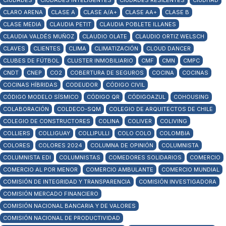
CIUDADES
CIUDADES INTELIGENTES
CIUDADES RESILENTES
CIUDHAD
CLARO ARENA
CLASE A
CLASE A/A+
CLASE AA+
CLASE B
CLASE MEDIA
CLAUDIA PETIT
CLAUDIA POBLETE ILLANES
CLAUDIA VALDÉS MUÑOZ
CLAUDIO OLATE
CLAUDIO ORTIZ WELSCH
CLAVES
CLIENTES
CLIMA
CLIMATIZACIÓN
CLOUD DANCER
CLUBES DE FÚTBOL
CLUSTER INMOBILIARIO
CMF
CMN
CMPC
CNDT
CNEP
CO2
COBERTURA DE SEGUROS
COCINA
COCINAS
COCINAS HÍBRIDAS
CODEUDOR
CÓDIGO CIVIL
CÓDIGO MODELO SÍSMICO
CÓDIGO QR
CÓDIGOAZUL
COHOUSING
COLABORACIÓN
COLDECO-SQM
COLEGIO DE ARQUITECTOS DE CHILE
COLEGIO DE CONSTRUCTORES
COLINA
COLIVER
COLIVING
COLLIERS
COLLIGUAY
COLLIPULLI
COLO COLO
COLOMBIA
COLORES
COLORES 2024
COLUMNA DE OPINIÓN
COLUMNISTA
COLUMNISTA EDI
COLUMNISTAS
COMEDORES SOLIDARIOS
COMERCIO
COMERCIO AL POR MENOR
COMERCIO AMBULANTE
COMERCIO MUNDIAL
COMISIÓN DE INTEGRIDAD Y TRANSPARENCIA
COMISIÓN INVESTIGADORA
COMISIÓN MERCADO FINANCIERO
COMISIÓN NACIONAL BANCARIA Y DE VALORES
COMISIÓN NACIONAL DE PRODUCTIVIDAD