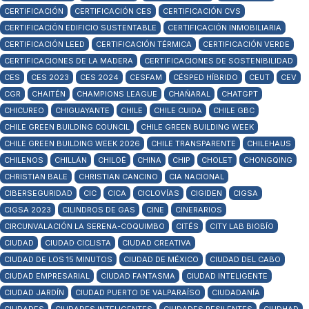
CERTIFICACIÓN
CERTIFICACIÓN CES
CERTIFICACIÓN CVS
CERTIFICACIÓN EDIFICIO SUSTENTABLE
CERTIFICACIÓN INMOBILIARIA
CERTIFICACIÓN LEED
CERTIFICACIÓN TÉRMICA
CERTIFICACIÓN VERDE
CERTIFICACIONES DE LA MADERA
CERTIFICACIONES DE SOSTENIBILIDAD
CES
CES 2023
CES 2024
CESFAM
CÉSPED HÍBRIDO
CEUT
CEV
CGR
CHAITÉN
CHAMPIONS LEAGUE
CHAÑARAL
CHATGPT
CHICUREO
CHIGUAYANTE
CHILE
CHILE CUIDA
CHILE GBC
CHILE GREEN BUILDING COUNCIL
CHILE GREEN BUILDING WEEK
CHILE GREEN BUILDING WEEK 2026
CHILE TRANSPARENTE
CHILEHAUS
CHILENOS
CHILLÁN
CHILOÉ
CHINA
CHIP
CHOLET
CHONGQING
CHRISTIAN BALE
CHRISTIAN CANCINO
CIA NACIONAL
CIBERSEGURIDAD
CIC
CICA
CICLOVÍAS
CIGIDEN
CIGSA
CIGSA 2023
CILINDROS DE GAS
CINE
CINERARIOS
CIRCUNVALACIÓN LA SERENA-COQUIMBO
CITÉS
CITY LAB BIOBÍO
CIUDAD
CIUDAD CICLISTA
CIUDAD CREATIVA
CIUDAD DE LOS 15 MINUTOS
CIUDAD DE MÉXICO
CIUDAD DEL CABO
CIUDAD EMPRESARIAL
CIUDAD FANTASMA
CIUDAD INTELIGENTE
CIUDAD JARDÍN
CIUDAD PUERTO DE VALPARAÍSO
CIUDADANÍA