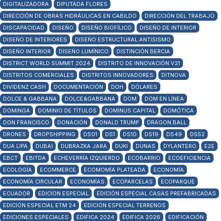
DIGITALIZADORA
DIPUTADA FLORES
DIRECCIÓN DE OBRAS HIDRÁULICAS EN CABILDO
DIRECCIÓN DEL TRABAJO
DISCAPACIDAD
DISEÑO
DISEÑO BIOFÍLICO
DISEÑO DE INTERIOR
DISEÑO DE INTERIORES
DISEÑO ESTRUCTURAL ANTISISMO
DISEÑO INTERIOR
DISEÑO LUMÍNICO
DISTINCIÓN BERCIA
DISTRICT WORLD SUMMIT 2024
DISTRITO DE INNOVACIÓN V21
DISTRITOS COMERCIALES
DISTRITOS INNOVADORES
DITNOVA
DIVIDENZ CASH
DOCUMENTACIÓN
DOH
DÓLARES
DOLCE & GABBANA
DOLCE&GABBANA
DOM
DOM EN LÍNEA
DOMINGA
DOMINIO DE TÍTULOS
DOMINUS CAPITAL
DOMÓTICA
DON FRANCISCO
DONACIÓN
DONALD TRUMP
DRAGON BALL
DRONES
DROPSHIPPING
DS01
DS1
DS10
DS19
DS49
DS52
DUA LIPA
DUBAI
DUBRAZKA JARA
DUKI
DUNAS
DYLANTERO
E2E
EBCT
EBITDA
ECHEVERRÍA IZQUIERDO
ECOBARRIO
ECOEFICIENCIA
ECOLOGÍA
ECOMMERCE
ECOMOMÍA PLATEADA
ECONOMÍA
ECONOMÍA CIRCULAR
ECONOMÍAS
ECOPARCELAS
ECOPARQUE
ECUADOR
EDICION ESPECIAL
EDICIÓN ESPECIAL CASAS PREFABRICADAS
EDICIÓN ESPECIAL ETM 24
EDICIÓN ESPECIAL TERRENOS
EDICIONES ESPECIALES
EDIFICA 2024
EDIFICA 2026
EDIFICACIÓN