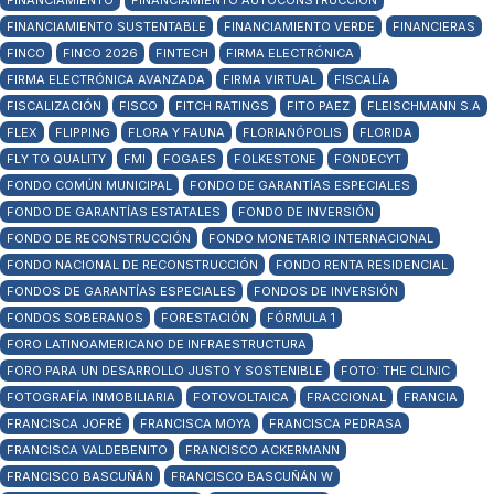
FINANCIAMIENTO
FINANCIAMIENTO AUTOCONSTRUCCIÓN
FINANCIAMIENTO SUSTENTABLE
FINANCIAMIENTO VERDE
FINANCIERAS
FINCO
FINCO 2026
FINTECH
FIRMA ELECTRÓNICA
FIRMA ELECTRÓNICA AVANZADA
FIRMA VIRTUAL
FISCALÍA
FISCALIZACIÓN
FISCO
FITCH RATINGS
FITO PAEZ
FLEISCHMANN S.A
FLEX
FLIPPING
FLORA Y FAUNA
FLORIANÓPOLIS
FLORIDA
FLY TO QUALITY
FMI
FOGAES
FOLKESTONE
FONDECYT
FONDO COMÚN MUNICIPAL
FONDO DE GARANTÍAS ESPECIALES
FONDO DE GARANTÍAS ESTATALES
FONDO DE INVERSIÓN
FONDO DE RECONSTRUCCIÓN
FONDO MONETARIO INTERNACIONAL
FONDO NACIONAL DE RECONSTRUCCIÓN
FONDO RENTA RESIDENCIAL
FONDOS DE GARANTÍAS ESPECIALES
FONDOS DE INVERSIÓN
FONDOS SOBERANOS
FORESTACIÓN
FÓRMULA 1
FORO LATINOAMERICANO DE INFRAESTRUCTURA
FORO PARA UN DESARROLLO JUSTO Y SOSTENIBLE
FOTO: THE CLINIC
FOTOGRAFÍA INMOBILIARIA
FOTOVOLTAICA
FRACCIONAL
FRANCIA
FRANCISCA JOFRÉ
FRANCISCA MOYA
FRANCISCA PEDRASA
FRANCISCA VALDEBENITO
FRANCISCO ACKERMANN
FRANCISCO BASCUÑÁN
FRANCISCO BASCUÑÁN W