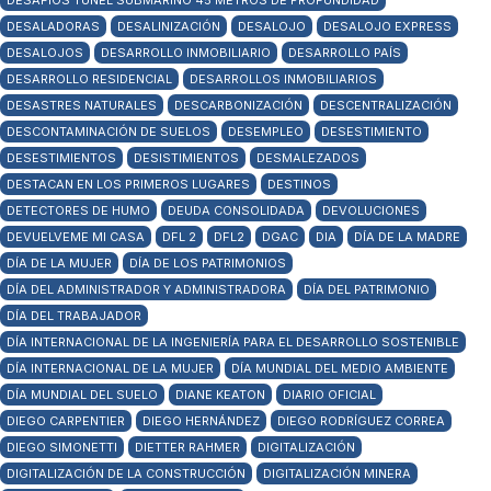
DESAFÍOS TÚNEL SUBMARINO 45 METROS DE PROFUNDIDAD
DESALADORAS
DESALINIZACIÓN
DESALOJO
DESALOJO EXPRESS
DESALOJOS
DESARROLLO INMOBILIARIO
DESARROLLO PAÍS
DESARROLLO RESIDENCIAL
DESARROLLOS INMOBILIARIOS
DESASTRES NATURALES
DESCARBONIZACIÓN
DESCENTRALIZACIÓN
DESCONTAMINACIÓN DE SUELOS
DESEMPLEO
DESESTIMIENTO
DESESTIMIENTOS
DESISTIMIENTOS
DESMALEZADOS
DESTACAN EN LOS PRIMEROS LUGARES
DESTINOS
DETECTORES DE HUMO
DEUDA CONSOLIDADA
DEVOLUCIONES
DEVUELVEME MI CASA
DFL 2
DFL2
DGAC
DIA
DÍA DE LA MADRE
DÍA DE LA MUJER
DÍA DE LOS PATRIMONIOS
DÍA DEL ADMINISTRADOR Y ADMINISTRADORA
DÍA DEL PATRIMONIO
DÍA DEL TRABAJADOR
DÍA INTERNACIONAL DE LA INGENIERÍA PARA EL DESARROLLO SOSTENIBLE
DÍA INTERNACIONAL DE LA MUJER
DÍA MUNDIAL DEL MEDIO AMBIENTE
DÍA MUNDIAL DEL SUELO
DIANE KEATON
DIARIO OFICIAL
DIEGO CARPENTIER
DIEGO HERNÁNDEZ
DIEGO RODRÍGUEZ CORREA
DIEGO SIMONETTI
DIETTER RAHMER
DIGITALIZACIÓN
DIGITALIZACIÓN DE LA CONSTRUCCIÓN
DIGITALIZACIÓN MINERA