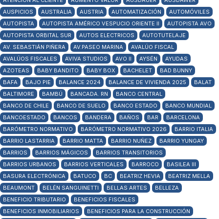
ATENCIÓN AL CLIENTE
AUMENTO VALOR
AUSDAUER
AUSDAWER
AUSPICIOS
AUSTRALIA
AUSTRIA
AUTOMATIZACIÓN
AUTOMÓVILES
AUTOPISTA
AUTOPISTA AMÉRICO VESPUCIO ORIENTE II
AUTOPISTA AVO
AUTOPISTA ORBITAL SUR
AUTOS ELECTRICOS
AUTOTUTELAJE
AV. SEBASTIÁN PIÑERA
AV.PASEO MARINA
AVALÚO FISCAL
AVALÚOS FISCALES
AVIVA STUDIOS
AVO II
AYSÉN
AYUDAS
AZOTEAS
BABY BANDITO
BABY BOX
BACHELET
BAD BUNNY
BAFA
BAJO PIE
BALANCE 2024
BALANCE DE VIVIENDA 2025
BALAT
BALTIMORE
BAMBÚ
BANCADA. RN
BANCO CENTRAL
BANCO DE CHILE
BANCO DE SUELO
BANCO ESTADO
BANCO MUNDIAL
BANCOESTADO
BANCOS
BANDERA
BAÑOS
BAR
BARCELONA
BARÓMETRO NORMATIVO
BARÓMETRO NORMATIVO 2026
BARRIO ITALIA
BARRIO LASTARRIA
BARRIO MATTA
BARRIO NUÑEZ
BARRIO YUNGAY
BARRIOS
BARRIOS MÁGICOS
BARRIOS TRANSITORIOS
BARRIOS URBANOS
BARRIOS VERTICALES
BARROCO
BASILEA III
BASURA ELECTRÓNICA
BATUCO
BC
BEATRIZ HEVIA
BEATRIZ MELLA
BEAUMONT
BELÉN SANGUINETTI
BELLAS ARTES
BELLEZA
BENEFICIO TRIBUTARIO
BENEFICIOS FISCALES
BENEFICIOS INMOBILIARIOS
BENEFICIOS PARA LA CONSTRUCCIÓN