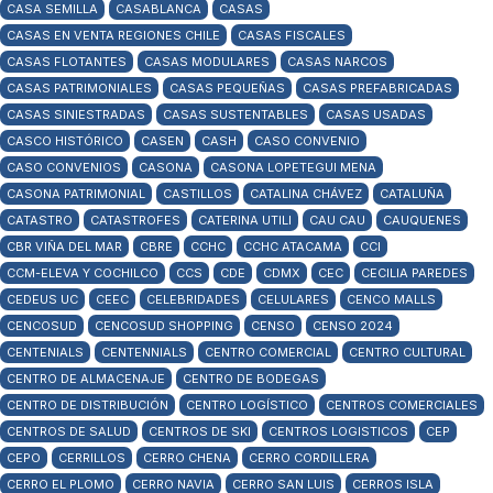
CASA SEMILLA
CASABLANCA
CASAS
CASAS EN VENTA REGIONES CHILE
CASAS FISCALES
CASAS FLOTANTES
CASAS MODULARES
CASAS NARCOS
CASAS PATRIMONIALES
CASAS PEQUEÑAS
CASAS PREFABRICADAS
CASAS SINIESTRADAS
CASAS SUSTENTABLES
CASAS USADAS
CASCO HISTÓRICO
CASEN
CASH
CASO CONVENIO
CASO CONVENIOS
CASONA
CASONA LOPETEGUI MENA
CASONA PATRIMONIAL
CASTILLOS
CATALINA CHÁVEZ
CATALUÑA
CATASTRO
CATASTROFES
CATERINA UTILI
CAU CAU
CAUQUENES
CBR VIÑA DEL MAR
CBRE
CCHC
CCHC ATACAMA
CCI
CCM-ELEVA Y COCHILCO
CCS
CDE
CDMX
CEC
CECILIA PAREDES
CEDEUS UC
CEEC
CELEBRIDADES
CELULARES
CENCO MALLS
CENCOSUD
CENCOSUD SHOPPING
CENSO
CENSO 2024
CENTENIALS
CENTENNIALS
CENTRO COMERCIAL
CENTRO CULTURAL
CENTRO DE ALMACENAJE
CENTRO DE BODEGAS
CENTRO DE DISTRIBUCIÓN
CENTRO LOGÍSTICO
CENTROS COMERCIALES
CENTROS DE SALUD
CENTROS DE SKI
CENTROS LOGISTICOS
CEP
CEPO
CERRILLOS
CERRO CHENA
CERRO CORDILLERA
CERRO EL PLOMO
CERRO NAVIA
CERRO SAN LUIS
CERROS ISLA