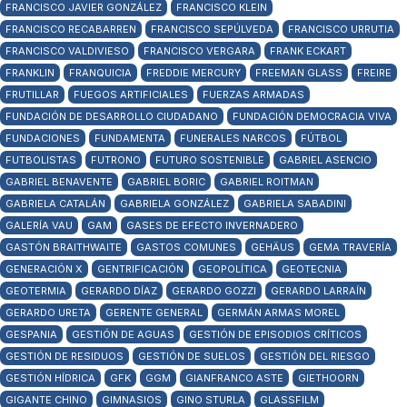
FRANCISCO JAVIER GONZÁLEZ
FRANCISCO KLEIN
FRANCISCO RECABARREN
FRANCISCO SEPÚLVEDA
FRANCISCO URRUTIA
FRANCISCO VALDIVIESO
FRANCISCO VERGARA
FRANK ECKART
FRANKLIN
FRANQUICIA
FREDDIE MERCURY
FREEMAN GLASS
FREIRE
FRUTILLAR
FUEGOS ARTIFICIALES
FUERZAS ARMADAS
FUNDACIÓN DE DESARROLLO CIUDADANO
FUNDACIÓN DEMOCRACIA VIVA
FUNDACIONES
FUNDAMENTA
FUNERALES NARCOS
FÚTBOL
FUTBOLISTAS
FUTRONO
FUTURO SOSTENIBLE
GABRIEL ASENCIO
GABRIEL BENAVENTE
GABRIEL BORIC
GABRIEL ROITMAN
GABRIELA CATALÁN
GABRIELA GONZÁLEZ
GABRIELA SABADINI
GALERÍA VAU
GAM
GASES DE EFECTO INVERNADERO
GASTÓN BRAITHWAITE
GASTOS COMUNES
GEHÄUS
GEMA TRAVERÍA
GENERACIÓN X
GENTRIFICACIÓN
GEOPOLÍTICA
GEOTECNIA
GEOTERMIA
GERARDO DÍAZ
GERARDO GOZZI
GERARDO LARRAÍN
GERARDO URETA
GERENTE GENERAL
GERMÁN ARMAS MOREL
GESPANIA
GESTIÓN DE AGUAS
GESTIÓN DE EPISODIOS CRÍTICOS
GESTIÓN DE RESIDUOS
GESTIÓN DE SUELOS
GESTIÓN DEL RIESGO
GESTIÓN HÍDRICA
GFK
GGM
GIANFRANCO ASTE
GIETHOORN
GIGANTE CHINO
GIMNASIOS
GINO STURLA
GLASSFILM