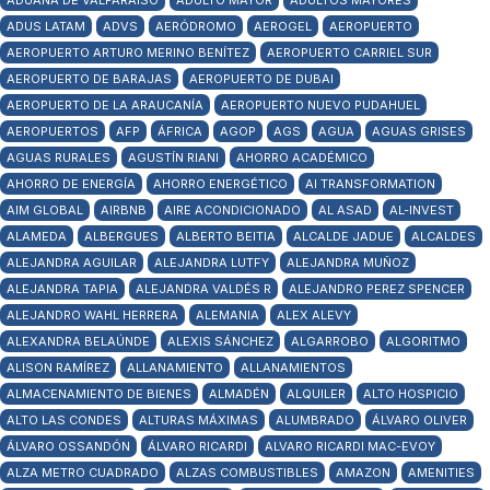
ADUANA DE VALPARAÍSO
ADULTO MAYOR
ADULTOS MAYORES
ADUS LATAM
ADVS
AERÓDROMO
AEROGEL
AEROPUERTO
AEROPUERTO ARTURO MERINO BENÍTEZ
AEROPUERTO CARRIEL SUR
AEROPUERTO DE BARAJAS
AEROPUERTO DE DUBAI
AEROPUERTO DE LA ARAUCANÍA
AEROPUERTO NUEVO PUDAHUEL
AEROPUERTOS
AFP
ÁFRICA
AGOP
AGS
AGUA
AGUAS GRISES
AGUAS RURALES
AGUSTÍN RIANI
AHORRO ACADÉMICO
AHORRO DE ENERGÍA
AHORRO ENERGÉTICO
AI TRANSFORMATION
AIM GLOBAL
AIRBNB
AIRE ACONDICIONADO
AL ASAD
AL-INVEST
ALAMEDA
ALBERGUES
ALBERTO BEITIA
ALCALDE JADUE
ALCALDES
ALEJANDRA AGUILAR
ALEJANDRA LUTFY
ALEJANDRA MUÑOZ
ALEJANDRA TAPIA
ALEJANDRA VALDÉS R
ALEJANDRO PEREZ SPENCER
ALEJANDRO WAHL HERRERA
ALEMANIA
ALEX ALEVY
ALEXANDRA BELAÚNDE
ALEXIS SÁNCHEZ
ALGARROBO
ALGORITMO
ALISON RAMÍREZ
ALLANAMIENTO
ALLANAMIENTOS
ALMACENAMIENTO DE BIENES
ALMADÉN
ALQUILER
ALTO HOSPICIO
ALTO LAS CONDES
ALTURAS MÁXIMAS
ALUMBRADO
ÁLVARO OLIVER
ÁLVARO OSSANDÓN
ÁLVARO RICARDI
ALVARO RICARDI MAC-EVOY
ALZA METRO CUADRADO
ALZAS COMBUSTIBLES
AMAZON
AMENITIES