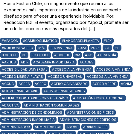
Home Fest en Chile, un magno evento que reunirá a los
exponentes más importantes de la industria en un ambiente
diseñado para ofrecer una experiencia inolvidable. Por:
Redacción EDI El evento, organizado por Yapo.cl, promete ser
uno de los encuentros más esperados del […]
#APAGÓN
#CAMBIOCLIMÁTICO
#LAHORADELPLANETA
#LEY
#QUIEROMIBARRIO
18/O
1RA VIVIENDA
2023
2025
27F
2D
3.000 UF
3D
3G OFFICE
4.000 UF
8M
A&G
A+ENERGÍA
AARHUS
ABIF
ACADEMIA INMOBILIARIA
ACADES
ACCESIBILIDAD UNIVERSAL
ACCESO A LA VIVIENDA
ACCESO A VIVIENDA
ACCESO LIBRE A PLAYAS
ACCESO UNIVERSAL
ACCESOS A LA VIVIENDA
ACCUC
ACERA
ACERO
ACERO GALVANIZADO
ACERO VERDE
ACHM
ACTIVO INMOBILIARIO
ACTIVOS INMOBILIARIOS
ACUERDO PORTUARIO POR VALPARAÍSO
ACUSACIÓN CONSTITUCIONAL
ADACTIVA
ADMINISTRACIÓN COMUNIDADES
ADMINISTRACIÓN DE CONDOMINIOS
ADMINISTRACIÓN EDIFICIOS
ADMINISTRACIÓN INMOBILIARIA
ADMINISTRACIONES DE EDIFICIOS
ADMINISTRADOR
ADMINITRACIÓN
ADOBE
ADRIÁN JOFRÉ