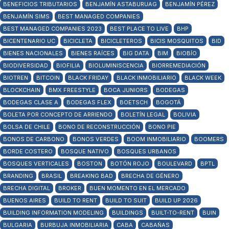
BENEFICIOS TRIBUTARIOS
BENJAMÍN ASTABURUAG
BENJAMÍN PÉREZ
BENJAMÍN SIMS
BEST MANAGED COMPANIES
BEST MANAGED COMPANIES 2023
BEST PLACE TO LIVE
BHP
BICENTENARIO UC
BICICLETA
BICICLETEROS
BICIS MOSQUITOS
BID
BIENES NACIONALES
BIENES RAÍCES
BIG DATA
BIM
BIOBÍO
BIODIVERSIDAD
BIOFILIA
BIOLUMINISCENCIA
BIORREMEDIACIÓN
BIOTREN
BITCOIN
BLACK FRIDAY
BLACK INMOBILIARIO
BLACK WEEK
BLOCKCHAIN
BMX FREESTYLE
BOCA JUNIORS
BODEGAS
BODEGAS CLASE A
BODEGAS FLEX
BOETSCH
BOGOTÁ
BOLETA POR CONCEPTO DE ARRIENDO
BOLETÍN LEGAL
BOLIVIA
BOLSA DE CHILE
BONO DE RECONSTRUCCIÓN
BONO PIE
BONOS DE CARBONO
BONOS VERDES
BOOM INMOBILIARIO
BOOMERS
BORDE COSTERO
BOSQUE NATIVO
BOSQUES URBANOS
BOSQUES VERTICALES
BOSTON
BOTÓN ROJO
BOULEVARD
BPTL
BRANDING
BRASIL
BREAKING BAD
BRECHA DE GÉNERO
BRECHA DIGITAL
BROKER
BUEN MOMENTO EN EL MERCADO
BUENOS AIRES
BUILD TO RENT
BUILD TO SUIT
BUILD UP 2026
BUILDING INFORMATION MODELING
BUILDINGS
BUILT-TO-RENT
BUIN
BULGARIA
BURBUJA INMOBILIARIA
CABA
CABAÑAS