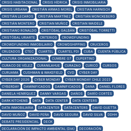
CRISIS HABITACIONAL
CRISIS HÍDRICA
CRISIS INMOBILIARIA
CRISIS URBANA
CRISTIÁN ARMAS MOREL
CRISTIAN HARNISCH
CRISTIÁN LECAROS
CRISTIÁN MARTÍNEZ
CRISTIÁN MONCKEBERG
CRISTIÁN MONTERO
CRISTIAN MUÑOZ
CRISTIAN WAIDELE
CRISTIANO RONALDO
CRISTÓBAL GALBÁN
CRISTÓBAL TORRETTI
CRISTÓBAL URIARTE
CRITERIOS
CROWDFUNDING
CROWDFUNDING INMOBILIARIO
CROWDSHIPPING
CRUCEROS
CRUZADOS
CTEC
CUARTEL
CUARTEL PDI
CUBA
CUENTA PÚBLICA
CULTURA ORGANIZACIONAL
CUMBRE G7
CUPERTINO
CURACO DE VÉLEZ
CURANILAHUE
CURAZAO
CURICÓ
CURSOS
CURUAMA
CUSHMAN & WAKEFIELD
CVD
CYBER DAY
CYBER DAY 2026
CYBER MONDAY
CYBER MONDAY CHILE 2023
CYBERDAY
DAMINIFICADOS
DAMNIFICADOS
DANA
DANIEL FLORES
DANIELA HENRÍQUEZ
DANNY VARGAS
DAÑOS
DARÍO CORTÉS
DARK KITCHENS
DATA
DATA CENTER
DATA CENTERS
DATA INMOBILIARIA
DATACENTER
DATACENTERS
DAVID GUETTA
DAVID MUÑOZ
DAVID PEÑA
DAVID SEGURA
DAVID SILVA
DDHH
DEBATE PRESIDENCIAL
DECK
DECLARACIÓN DE IMPACTO AMBIENTAL (DIA)
DECORACIÓN