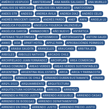
AMÉRICO VESPUCIO
AMSTERDAM
ANA MARÍA SALGADO
ANA MURILLO
ANALISIS DE MERCADO
ANÁLISIS DEL MERCADO
ANATOCISMO
ANDES STR
ANDESS
ANDREA ÁVILA
ANDREA DÍAZ
ANDRÉS CELIS
ANDRÉS INNOCENTI GARCÍA
ANDRÉS PARDO
ANEF
ANFA
ANGELA LU
ANGÉLICA FIGUEROA
ANGÉLICA FIGUEROA VALENZUELA
ANGÉLICA GARCÍA
ANIMADORES
AÑO NUEVO
ANTÁRTICA
ANTENAS TELEFÓNICAS
ANTISÍSMOCO
ANTOFAGASTA
ANTONI GAUDÍ
ANWO
AOA
APART HOTEL
APPLE PARK
APROBACIÓNDE PERMISOS
APV
ARABIA SAUDITA
ARANCELES
ARAUCANÍA
ARBITRAJES
ÁRBOLES
ÁRBOLES NATIVOS
ARCADIS CHILE
ARCHIPIÉLAGO JUAN FERNÁNDEZ
ARCHIPLAN
ÁREA COMERCIAL
ÁREAS COMUNES
ÁREAS VERDES
ÁREAS VERDES SUSTENTABLES
ARGENTINA
ARGENTINA REAL ESTATE
ARICA
ARICA Y PARINACOTA
ÁRIDOS
ARMADA DE CHILE
ARMANDO DURÁN BUSTAMANTE
ARMANI
ARQ% 2023
ARQUIAMBIENTE
ARQUITECTURA
ARQUITECTURA HOSPITALARIA
ARREGLO
ARRIENDO
ARRIENDO A PRECIO JUSTO
ARRIENDO ASEQUIBLE
ARRIENDO CASAS
ARRIENDO DE BODEGAS
ARRIENDO DEPARTAMENTOS
ARRIENDO EN CHILE
ARRIENDO JUSTO
ARRIENDO PRECIO JUSTO