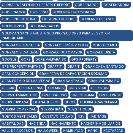
GLOBAL WEALTH AND LIFESTYLE REPORT
GOBERNADOR
GOBERNADORA
GOBERNANZA
GOBIERNO
GOBIERNO COLOMBIANO
GOBIERNO COMUNAL
GOBIERNO DE CHILE
GOBIERNO ESPAÑOL
GOLDEN VISA
GOLDMAN SACHS
GOLDMAN SACHS AJUSTA SUS PROYECCIONES PARA EL SECTOR
INMOBILIARIO
GONZALO FUENZALIDA
GONZALO JIMÉNEZ COCQ
GONZALO MUT
GONZALO SILVA LEÓN
GONZALO SOTOMAYOR
GONZALO URETA
GOOGLE
GORE
GORE VALPARAÍSO
GPS PROPERTY
GPS PROPERTY PARTNER
GRAFFITI
GRAFITI
GRAN CASA SANTIAGO
GRAN CONCEPCIÓN
GRAN FERIA DE CAPACITACIÓN SODIMAC
GRAN PREMIO DE LAS VEGAS
GRAN SANTIAGO
GRAN VALPARAÍSO
GRECIA
GREEN DRINKS
GREMIOS
GREYSTAR
GREYSTAR
GROWTH MARKETING
GRUPO ALTING
GRUPO NUMA
GRUPO PATIO
GRUPO URBANA
GUANAQUEROS
GUCCI
GUERRA ARANCELARIA
GUERRA COMERCIAL
GUERRA IRÁN
GUEST HOUSE
GÜETOS VERTICALES
GUSTAVO COLLAO
H2V
HABITAGE
HABITALIDAD
HACIENDA
HACINAMIENTO
HACKER INMOBILIARIOS
HALL DE ACCESOS
HALLOWEEN
HAMBURGO
HANOI
HECTÁREAS