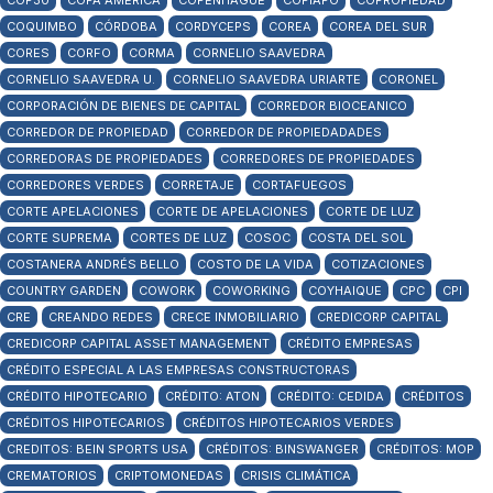
COP30
COPA AMÉRICA
COPENHAGUE
COPIAPÓ
COPROPIEDAD
COQUIMBO
CÓRDOBA
CORDYCEPS
COREA
COREA DEL SUR
CORES
CORFO
CORMA
CORNELIO SAAVEDRA
CORNELIO SAAVEDRA U.
CORNELIO SAAVEDRA URIARTE
CORONEL
CORPORACIÓN DE BIENES DE CAPITAL
CORREDOR BIOCEANICO
CORREDOR DE PROPIEDAD
CORREDOR DE PROPIEDADADES
CORREDORAS DE PROPIEDADES
CORREDORES DE PROPIEDADES
CORREDORES VERDES
CORRETAJE
CORTAFUEGOS
CORTE APELACIONES
CORTE DE APELACIONES
CORTE DE LUZ
CORTE SUPREMA
CORTES DE LUZ
COSOC
COSTA DEL SOL
COSTANERA ANDRÉS BELLO
COSTO DE LA VIDA
COTIZACIONES
COUNTRY GARDEN
COWORK
COWORKING
COYHAIQUE
CPC
CPI
CRE
CREANDO REDES
CRECE INMOBILIARIO
CREDICORP CAPITAL
CREDICORP CAPITAL ASSET MANAGEMENT
CRÉDITO EMPRESAS
CRÉDITO ESPECIAL A LAS EMPRESAS CONSTRUCTORAS
CRÉDITO HIPOTECARIO
CRÉDITO: ATON
CRÉDITO: CEDIDA
CRÉDITOS
CRÉDITOS HIPOTECARIOS
CRÉDITOS HIPOTECARIOS VERDES
CREDITOS: BEIN SPORTS USA
CRÉDITOS: BINSWANGER
CRÉDITOS: MOP
CREMATORIOS
CRIPTOMONEDAS
CRISIS CLIMÁTICA