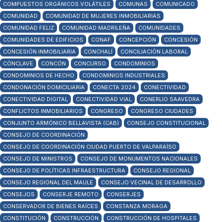
COMPUESTOS ORGÁNICOS VOLÁTILES
COMUNAS
COMUNICADO
COMUNIDAD
COMUNIDAD DE MUJERES INMOBILIARIAS
COMUNIDAD FELIZ
COMUNIDAD MADRILEÑA
COMUNIDADES
COMUNIDADES DE EDIFICIOS
CONAF
CONCEPCIÓN
CONCESIÓN
CONCESIÓN INMOBILIARIA
CONCHALÍ
CONCILIACIÓN LABORAL
CÓNCLAVE
CONCÓN
CONCURSO
CONDOMINIOS
CONDOMINIOS DE HECHO
CONDOMINIOS INDUSTRIALES
CONDONACIÓN DOMICILIARIA
CONECTA 2024
CONECTIVIDAD
CONECTIVIDAD DIGITAL
CONECTIVIDAD VIAL
CONERLIO SAAVEDRA
CONFLICTOS INMOBILIARIOS
CONGRESO
CONGRESO CIUDADES
CONJUNTO ARMÓNICO BELLAVISTA (CAB)
CONSEJO CONSTITUCIONAL
CONSEJO DE COORDINACIÓN
CONSEJO DE COORDINACIÓN CIUDAD PUERTO DE VALPARAÍSO
CONSEJO DE MINISTROS
CONSEJO DE MONUMENTOS NACIONALES
CONSEJO DE POLÍTICAS INFRAESTRUCTURA
CONSEJO REGIONAL
CONSEJO REGIONAL DEL MAULE
CONSEJO VECINAL DE DESARROLLO
CONSEJOS
CONSERJE REMOTO
CONSERJES
CONSERVADOR DE BIENES RAÍCES
CONSTANZA MORAGA
CONSTITUCIÓN
CONSTRUCCIÓN
CONSTRUCCIÓN DE HOSPITALES