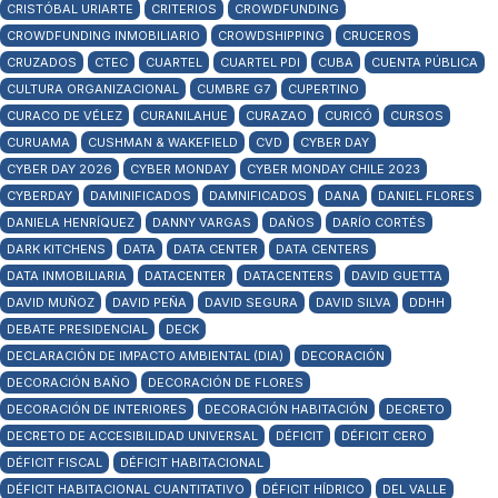
CRISTÓBAL URIARTE
CRITERIOS
CROWDFUNDING
CROWDFUNDING INMOBILIARIO
CROWDSHIPPING
CRUCEROS
CRUZADOS
CTEC
CUARTEL
CUARTEL PDI
CUBA
CUENTA PÚBLICA
CULTURA ORGANIZACIONAL
CUMBRE G7
CUPERTINO
CURACO DE VÉLEZ
CURANILAHUE
CURAZAO
CURICÓ
CURSOS
CURUAMA
CUSHMAN & WAKEFIELD
CVD
CYBER DAY
CYBER DAY 2026
CYBER MONDAY
CYBER MONDAY CHILE 2023
CYBERDAY
DAMINIFICADOS
DAMNIFICADOS
DANA
DANIEL FLORES
DANIELA HENRÍQUEZ
DANNY VARGAS
DAÑOS
DARÍO CORTÉS
DARK KITCHENS
DATA
DATA CENTER
DATA CENTERS
DATA INMOBILIARIA
DATACENTER
DATACENTERS
DAVID GUETTA
DAVID MUÑOZ
DAVID PEÑA
DAVID SEGURA
DAVID SILVA
DDHH
DEBATE PRESIDENCIAL
DECK
DECLARACIÓN DE IMPACTO AMBIENTAL (DIA)
DECORACIÓN
DECORACIÓN BAÑO
DECORACIÓN DE FLORES
DECORACIÓN DE INTERIORES
DECORACIÓN HABITACIÓN
DECRETO
DECRETO DE ACCESIBILIDAD UNIVERSAL
DÉFICIT
DÉFICIT CERO
DÉFICIT FISCAL
DÉFICIT HABITACIONAL
DÉFICIT HABITACIONAL CUANTITATIVO
DÉFICIT HÍDRICO
DEL VALLE