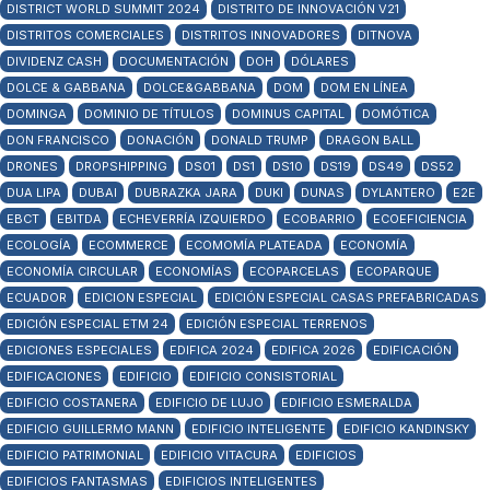
DISTRICT WORLD SUMMIT 2024
DISTRITO DE INNOVACIÓN V21
DISTRITOS COMERCIALES
DISTRITOS INNOVADORES
DITNOVA
DIVIDENZ CASH
DOCUMENTACIÓN
DOH
DÓLARES
DOLCE & GABBANA
DOLCE&GABBANA
DOM
DOM EN LÍNEA
DOMINGA
DOMINIO DE TÍTULOS
DOMINUS CAPITAL
DOMÓTICA
DON FRANCISCO
DONACIÓN
DONALD TRUMP
DRAGON BALL
DRONES
DROPSHIPPING
DS01
DS1
DS10
DS19
DS49
DS52
DUA LIPA
DUBAI
DUBRAZKA JARA
DUKI
DUNAS
DYLANTERO
E2E
EBCT
EBITDA
ECHEVERRÍA IZQUIERDO
ECOBARRIO
ECOEFICIENCIA
ECOLOGÍA
ECOMMERCE
ECOMOMÍA PLATEADA
ECONOMÍA
ECONOMÍA CIRCULAR
ECONOMÍAS
ECOPARCELAS
ECOPARQUE
ECUADOR
EDICION ESPECIAL
EDICIÓN ESPECIAL CASAS PREFABRICADAS
EDICIÓN ESPECIAL ETM 24
EDICIÓN ESPECIAL TERRENOS
EDICIONES ESPECIALES
EDIFICA 2024
EDIFICA 2026
EDIFICACIÓN
EDIFICACIONES
EDIFICIO
EDIFICIO CONSISTORIAL
EDIFICIO COSTANERA
EDIFICIO DE LUJO
EDIFICIO ESMERALDA
EDIFICIO GUILLERMO MANN
EDIFICIO INTELIGENTE
EDIFICIO KANDINSKY
EDIFICIO PATRIMONIAL
EDIFICIO VITACURA
EDIFICIOS
EDIFICIOS FANTASMAS
EDIFICIOS INTELIGENTES