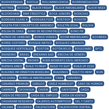
BIODIVERSIDAD
BIOFILIA
BIOLUMINISCENCIA
BIORREMEDIACIÓN
BIOTREN
BITCOIN
BLACK FRIDAY
BLACK INMOBILIARIO
BLACK WEEK
BLOCKCHAIN
BMX FREESTYLE
BOCA JUNIORS
BODEGAS
BODEGAS CLASE A
BODEGAS FLEX
BOETSCH
BOGOTÁ
BOLETA POR CONCEPTO DE ARRIENDO
BOLETÍN LEGAL
BOLIVIA
BOLSA DE CHILE
BONO DE RECONSTRUCCIÓN
BONO PIE
BONOS DE CARBONO
BONOS VERDES
BOOM INMOBILIARIO
BOOMERS
BORDE COSTERO
BOSQUE NATIVO
BOSQUES URBANOS
BOSQUES VERTICALES
BOSTON
BOTÓN ROJO
BOULEVARD
BPTL
BRANDING
BRASIL
BREAKING BAD
BRECHA DE GÉNERO
BRECHA DIGITAL
BROKER
BUEN MOMENTO EN EL MERCADO
BUENOS AIRES
BUILD TO RENT
BUILD TO SUIT
BUILD UP 2026
BUILDING INFORMATION MODELING
BUILDINGS
BUILT-TO-RENT
BUIN
BULGARIA
BURBUJA INMOBILIARIA
CABA
CABAÑAS
CABAÑAS PREMIUM
CABILDO
CABLE HUMBOLDT
CABO DE HORNOS
CABRERO
CACHAGUA
CADEM
CAE
CAFETERÍA
CAÍDA
CAÍDA DE PRECIOS
CAÍDA DEL EMPLEO
CAÍDA EN VENTAS
CAIXABANK RESEARCH
CAJEROS AUTOMÁTICOS
CAL Y CANTO
CALAMA
CALDERAS
CALEFACCIÓN
CALEFACCIÓN CENTRAL