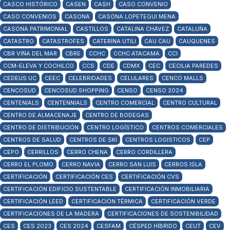
CASCO HISTÓRICO
CASEN
CASH
CASO CONVENIO
CASO CONVENIOS
CASONA
CASONA LOPETEGUI MENA
CASONA PATRIMONIAL
CASTILLOS
CATALINA CHÁVEZ
CATALUÑA
CATASTRO
CATASTROFES
CATERINA UTILI
CAU CAU
CAUQUENES
CBR VIÑA DEL MAR
CBRE
CCHC
CCHC ATACAMA
CCI
CCM-ELEVA Y COCHILCO
CCS
CDE
CDMX
CEC
CECILIA PAREDES
CEDEUS UC
CEEC
CELEBRIDADES
CELULARES
CENCO MALLS
CENCOSUD
CENCOSUD SHOPPING
CENSO
CENSO 2024
CENTENIALS
CENTENNIALS
CENTRO COMERCIAL
CENTRO CULTURAL
CENTRO DE ALMACENAJE
CENTRO DE BODEGAS
CENTRO DE DISTRIBUCIÓN
CENTRO LOGÍSTICO
CENTROS COMERCIALES
CENTROS DE SALUD
CENTROS DE SKI
CENTROS LOGISTICOS
CEP
CEPO
CERRILLOS
CERRO CHENA
CERRO CORDILLERA
CERRO EL PLOMO
CERRO NAVIA
CERRO SAN LUIS
CERROS ISLA
CERTIFICACIÓN
CERTIFICACIÓN CES
CERTIFICACIÓN CVS
CERTIFICACIÓN EDIFICIO SUSTENTABLE
CERTIFICACIÓN INMOBILIARIA
CERTIFICACIÓN LEED
CERTIFICACIÓN TÉRMICA
CERTIFICACIÓN VERDE
CERTIFICACIONES DE LA MADERA
CERTIFICACIONES DE SOSTENIBILIDAD
CES
CES 2023
CES 2024
CESFAM
CÉSPED HÍBRIDO
CEUT
CEV