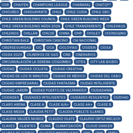
CGR
CHAITÉN
CHAMPIONS LEAGUE
CHAÑARAL
CHATGPT
CHICUREO
CHIGUAYANTE
CHILE
CHILE CUIDA
CHILE GBC
CHILE GREEN BUILDING COUNCIL
CHILE GREEN BUILDING WEEK
CHILE GREEN BUILDING WEEK 2026
CHILE TRANSPARENTE
CHILEHAUS
CHILENOS
CHILLÁN
CHILOÉ
CHINA
CHIP
CHOLET
CHONGQING
CHRISTIAN BALE
CHRISTIAN CANCINO
CIA NACIONAL
CIBERSEGURIDAD
CIC
CICA
CICLOVÍAS
CIGIDEN
CIGSA
CIGSA 2023
CILINDROS DE GAS
CINE
CINERARIOS
CIRCUNVALACIÓN LA SERENA-COQUIMBO
CITÉS
CITY LAB BIOBÍO
CIUDAD
CIUDAD CICLISTA
CIUDAD CREATIVA
CIUDAD DE LOS 15 MINUTOS
CIUDAD DE MÉXICO
CIUDAD DEL CABO
CIUDAD EMPRESARIAL
CIUDAD FANTASMA
CIUDAD INTELIGENTE
CIUDAD JARDÍN
CIUDAD PUERTO DE VALPARAÍSO
CIUDADANÍA
CIUDADES
CIUDADES INTELIGENTES
CIUDADES RESILENTES
CIUDHAD
CLARO ARENA
CLASE A
CLASE A/A+
CLASE AA+
CLASE B
CLASE MEDIA
CLAUDIA PETIT
CLAUDIA POBLETE ILLANES
CLAUDIA VALDÉS MUÑOZ
CLAUDIO OLATE
CLAUDIO ORTIZ WELSCH
CLAVES
CLIENTES
CLIMA
CLIMATIZACIÓN
CLOUD DANCER