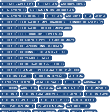
ASCENSOR ARTILLERÍA
ASCENSORES
ASEGURADORAS
ASENTAMIENTOS
ASENTAMIENTOS IRREGULARES
ASENTAMIENTOS PRECARIOS
ASESORES
ASESORIA
ASIA
ASIPLA
ASOCIACIÓN CHILENA DE ADMINISTRADORES DE FONDOS DE INVERSIÓN
ASOCIACIÓN CHILENA DE DERECHO INMOBILIARIO
ASOCIACIÓN CONSTRUCTORES CIVILES UC
ASOCIACIÓN DE AGENTES INMOBILIARIOS DE MIAMI
ASOCIACIÓN DE BANCOS E INSTITUCIONES
ASOCIACIÓN DE CONSTRUCTORES CIVILES UC
ASOCIACIÓN DE MUNICIPIOS MSUR
ASOCIACIÓN DE OFICINAS DE ARQUITECTOS
ASOCIACIÓN GREMIAL DE INDUSTRIALES DEL PLÁSTICO
ASPECTOS LEGALES
ASTRID PINTO MUÑOZ
ATACAMA
ATENCIÓN AL CLIENTE
AUMENTO VALOR
AUSDAUER
AUSDAWER
AUSPICIOS
AUSTRALIA
AUSTRIA
AUTOMATIZACIÓN
AUTOMÓVILES
AUTOPISTA
AUTOPISTA AMÉRICO VESPUCIO ORIENTE II
AUTOPISTA AVO
AUTOPISTA ORBITAL SUR
AUTOS ELECTRICOS
AUTOTUTELAJE
AV. SEBASTIÁN PIÑERA
AV.PASEO MARINA
AVALÚO FISCAL