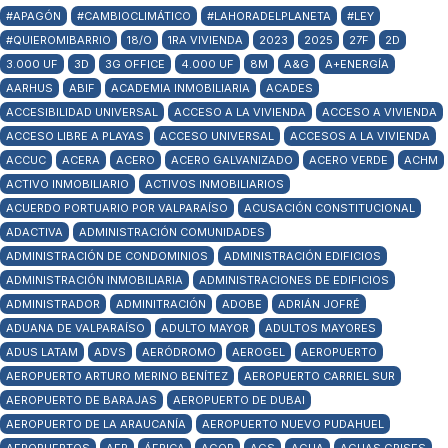
#APAGÓN
#CAMBIOCLIMÁTICO
#LAHORADELPLANETA
#LEY
#QUIEROMIBARRIO
18/O
1RA VIVIENDA
2023
2025
27F
2D
3.000 UF
3D
3G OFFICE
4.000 UF
8M
A&G
A+ENERGÍA
AARHUS
ABIF
ACADEMIA INMOBILIARIA
ACADES
ACCESIBILIDAD UNIVERSAL
ACCESO A LA VIVIENDA
ACCESO A VIVIENDA
ACCESO LIBRE A PLAYAS
ACCESO UNIVERSAL
ACCESOS A LA VIVIENDA
ACCUC
ACERA
ACERO
ACERO GALVANIZADO
ACERO VERDE
ACHM
ACTIVO INMOBILIARIO
ACTIVOS INMOBILIARIOS
ACUERDO PORTUARIO POR VALPARAÍSO
ACUSACIÓN CONSTITUCIONAL
ADACTIVA
ADMINISTRACIÓN COMUNIDADES
ADMINISTRACIÓN DE CONDOMINIOS
ADMINISTRACIÓN EDIFICIOS
ADMINISTRACIÓN INMOBILIARIA
ADMINISTRACIONES DE EDIFICIOS
ADMINISTRADOR
ADMINITRACIÓN
ADOBE
ADRIÁN JOFRÉ
ADUANA DE VALPARAÍSO
ADULTO MAYOR
ADULTOS MAYORES
ADUS LATAM
ADVS
AERÓDROMO
AEROGEL
AEROPUERTO
AEROPUERTO ARTURO MERINO BENÍTEZ
AEROPUERTO CARRIEL SUR
AEROPUERTO DE BARAJAS
AEROPUERTO DE DUBAI
AEROPUERTO DE LA ARAUCANÍA
AEROPUERTO NUEVO PUDAHUEL