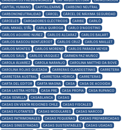
CANDIDATOS PRESIDENCIALES
CAP ARQUITECTURA
CAPACITACIÓN
CAPITAL HUMANO
CAPITALIZARME
CARBONO NEUTRAL
CARBONONEUTRALIDAD
CÁRCEL
CÁRCEL DE MÁXIMA SEGURIDAD
CÁRCELES
CARGADORES ELÉCTRICOS
CARIBE
CARILÓ
CARL MIKAEL STÅL
CARLA QUIROGA
CARLO D'AGOSTINO
CARLOS AGUIRRE-NUÑEZ
CARLOS ALCARAZ
CARLOS BALART
CARLOS BASCOU BENTJERODT
CARLOS CRUZ
CARLOS MAILLET
CARLOS MONTES
CARLOS MORENO
CARLOS PARADA MEYER
CARLOS SAUL
CARLOS VÁSQUEZ
CARMEN PAZ MUÑOZ
CAROLA ÁLVAREZ
CAROLA NARANJO
CAROLINA MATTHEI DA BOVE
CAROLINA ROJAS QUEZADA
CARRERAS CLANDESTINAS
CARRETERA
CARRETERA AUSTRAL
CARRETERA HÍDRICA
CARRETERAS
CARTA DEL EDITOR
CARTA MAGNA
CASA
CASA DE ACOGIDA
CASA LASTRA HOTEL
CASA PRE
CASA PROPIA
CASA RUPANCO
CASA SEMILLA
CASABLANCA
CASAS
CASAS EN VENTA REGIONES CHILE
CASAS FISCALES
CASAS FLOTANTES
CASAS MODULARES
CASAS NARCOS
CASAS PATRIMONIALES
CASAS PEQUEÑAS
CASAS PREFABRICADAS
CASAS SINIESTRADAS
CASAS SUSTENTABLES
CASAS USADAS