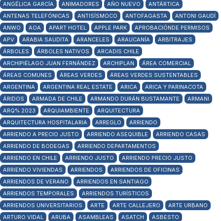
ANGÉLICA GARCÍA
ANIMADORES
AÑO NUEVO
ANTÁRTICA
ANTENAS TELEFÓNICAS
ANTISÍSMOCO
ANTOFAGASTA
ANTONI GAUDÍ
ANWO
AOA
APART HOTEL
APPLE PARK
APROBACIÓNDE PERMISOS
APV
ARABIA SAUDITA
ARANCELES
ARAUCANÍA
ARBITRAJES
ÁRBOLES
ÁRBOLES NATIVOS
ARCADIS CHILE
ARCHIPIÉLAGO JUAN FERNÁNDEZ
ARCHIPLAN
ÁREA COMERCIAL
ÁREAS COMUNES
ÁREAS VERDES
ÁREAS VERDES SUSTENTABLES
ARGENTINA
ARGENTINA REAL ESTATE
ARICA
ARICA Y PARINACOTA
ÁRIDOS
ARMADA DE CHILE
ARMANDO DURÁN BUSTAMANTE
ARMANI
ARQ% 2023
ARQUIAMBIENTE
ARQUITECTURA
ARQUITECTURA HOSPITALARIA
ARREGLO
ARRIENDO
ARRIENDO A PRECIO JUSTO
ARRIENDO ASEQUIBLE
ARRIENDO CASAS
ARRIENDO DE BODEGAS
ARRIENDO DEPARTAMENTOS
ARRIENDO EN CHILE
ARRIENDO JUSTO
ARRIENDO PRECIO JUSTO
ARRIENDO VIVIENDAS
ARRIENDOS
ARRIENDOS DE OFICINAS
ARRIENDOS DE VERANO
ARRIENDOS EN SANTIAGO
ARRIENDOS TEMPORALES
ARRIENDOS TURÍSTICOS
ARRIENDOS UNIVERSITARIOS
ARTE
ARTE CALLEJERO
ARTE URBANO
ARTURO VIDAL
ARUBA
ASAMBLEAS
ASATCH
ASBESTO