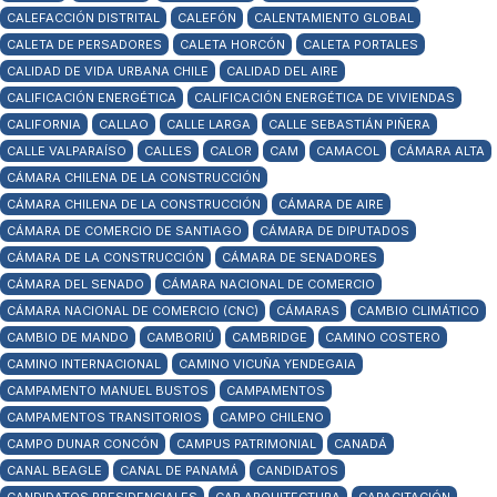
CALEFACCIÓN DISTRITAL
CALEFÓN
CALENTAMIENTO GLOBAL
CALETA DE PERSADORES
CALETA HORCÓN
CALETA PORTALES
CALIDAD DE VIDA URBANA CHILE
CALIDAD DEL AIRE
CALIFICACIÓN ENERGÉTICA
CALIFICACIÓN ENERGÉTICA DE VIVIENDAS
CALIFORNIA
CALLAO
CALLE LARGA
CALLE SEBASTIÁN PIÑERA
CALLE VALPARAÍSO
CALLES
CALOR
CAM
CAMACOL
CÁMARA ALTA
CÁMARA CHILENA DE LA CONSTRUCCIÓN
CÁMARA CHILENA DE LA CONSTRUCCIÓN
CÁMARA DE AIRE
CÁMARA DE COMERCIO DE SANTIAGO
CÁMARA DE DIPUTADOS
CÁMARA DE LA CONSTRUCCIÓN
CÁMARA DE SENADORES
CÁMARA DEL SENADO
CÁMARA NACIONAL DE COMERCIO
CÁMARA NACIONAL DE COMERCIO (CNC)
CÁMARAS
CAMBIO CLIMÁTICO
CAMBIO DE MANDO
CAMBORIÚ
CAMBRIDGE
CAMINO COSTERO
CAMINO INTERNACIONAL
CAMINO VICUÑA YENDEGAIA
CAMPAMENTO MANUEL BUSTOS
CAMPAMENTOS
CAMPAMENTOS TRANSITORIOS
CAMPO CHILENO
CAMPO DUNAR CONCÓN
CAMPUS PATRIMONIAL
CANADÁ
CANAL BEAGLE
CANAL DE PANAMÁ
CANDIDATOS