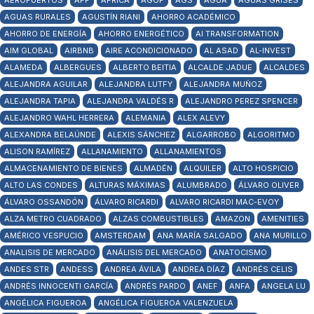
AEROPUERTOS
AFP
ÁFRICA
AGOP
AGS
AGUA
AGUAS GRISES
AGUAS RURALES
AGUSTÍN RIANI
AHORRO ACADÉMICO
AHORRO DE ENERGÍA
AHORRO ENERGÉTICO
AI TRANSFORMATION
AIM GLOBAL
AIRBNB
AIRE ACONDICIONADO
AL ASAD
AL-INVEST
ALAMEDA
ALBERGUES
ALBERTO BEITIA
ALCALDE JADUE
ALCALDES
ALEJANDRA AGUILAR
ALEJANDRA LUTFY
ALEJANDRA MUÑOZ
ALEJANDRA TAPIA
ALEJANDRA VALDÉS R
ALEJANDRO PEREZ SPENCER
ALEJANDRO WAHL HERRERA
ALEMANIA
ALEX ALEVY
ALEXANDRA BELAÚNDE
ALEXIS SÁNCHEZ
ALGARROBO
ALGORITMO
ALISON RAMÍREZ
ALLANAMIENTO
ALLANAMIENTOS
ALMACENAMIENTO DE BIENES
ALMADÉN
ALQUILER
ALTO HOSPICIO
ALTO LAS CONDES
ALTURAS MÁXIMAS
ALUMBRADO
ÁLVARO OLIVER
ÁLVARO OSSANDÓN
ÁLVARO RICARDI
ALVARO RICARDI MAC-EVOY
ALZA METRO CUADRADO
ALZAS COMBUSTIBLES
AMAZON
AMENITIES
AMÉRICO VESPUCIO
AMSTERDAM
ANA MARÍA SALGADO
ANA MURILLO
ANALISIS DE MERCADO
ANÁLISIS DEL MERCADO
ANATOCISMO
ANDES STR
ANDESS
ANDREA ÁVILA
ANDREA DÍAZ
ANDRÉS CELIS
ANDRÉS INNOCENTI GARCÍA
ANDRÉS PARDO
ANEF
ANFA
ANGELA LU
ANGÉLICA FIGUEROA
ANGÉLICA FIGUEROA VALENZUELA