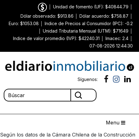
│
Unidad de fomento (UF): $40844.79
│
Dólar observado: $913.86
│
Dólar acuerdo: $758.87
│
Euro: $1053.08
│
Indice de Precios al Consumidor (IPC): -0.2
│
Unidad Tributaria Mensual (UTM): $71649
│
Indice de valor promedio (IVP): $42240.31
│
Imacec: 2.4
│
07-08-2026 12:44:30
Síguenos:
Menu
Según los datos de la Cámara Chilena de la Construcción