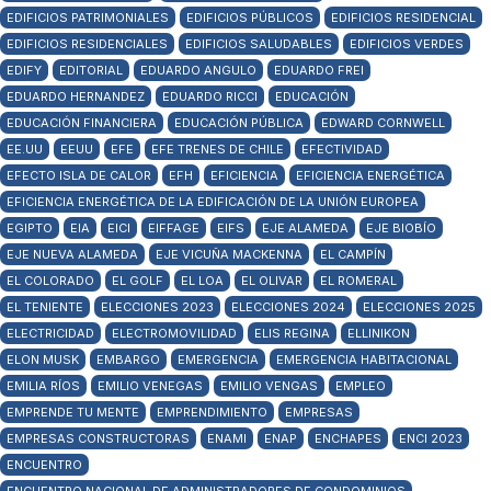
EDIFICIOS PATRIMONIALES
EDIFICIOS PÚBLICOS
EDIFICIOS RESIDENCIAL
EDIFICIOS RESIDENCIALES
EDIFICIOS SALUDABLES
EDIFICIOS VERDES
EDIFY
EDITORIAL
EDUARDO ANGULO
EDUARDO FREI
EDUARDO HERNANDEZ
EDUARDO RICCI
EDUCACIÓN
EDUCACIÓN FINANCIERA
EDUCACIÓN PÚBLICA
EDWARD CORNWELL
EE.UU
EEUU
EFE
EFE TRENES DE CHILE
EFECTIVIDAD
EFECTO ISLA DE CALOR
EFH
EFICIENCIA
EFICIENCIA ENERGÉTICA
EFICIENCIA ENERGÉTICA DE LA EDIFICACIÓN DE LA UNIÓN EUROPEA
EGIPTO
EIA
EICI
EIFFAGE
EIFS
EJE ALAMEDA
EJE BIOBÍO
EJE NUEVA ALAMEDA
EJE VICUÑA MACKENNA
EL CAMPÍN
EL COLORADO
EL GOLF
EL LOA
EL OLIVAR
EL ROMERAL
EL TENIENTE
ELECCIONES 2023
ELECCIONES 2024
ELECCIONES 2025
ELECTRICIDAD
ELECTROMOVILIDAD
ELIS REGINA
ELLINIKON
ELON MUSK
EMBARGO
EMERGENCIA
EMERGENCIA HABITACIONAL
EMILIA RÍOS
EMILIO VENEGAS
EMILIO VENGAS
EMPLEO
EMPRENDE TU MENTE
EMPRENDIMIENTO
EMPRESAS
EMPRESAS CONSTRUCTORAS
ENAMI
ENAP
ENCHAPES
ENCI 2023
ENCUENTRO