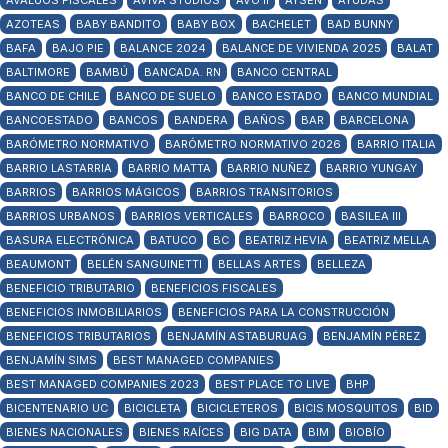
AVALÚOS FISCALES
AVIVA STUDIOS
AVO II
AYSÉN
AYUDAS
AZOTEAS
BABY BANDITO
BABY BOX
BACHELET
BAD BUNNY
BAFA
BAJO PIE
BALANCE 2024
BALANCE DE VIVIENDA 2025
BALAT
BALTIMORE
BAMBÚ
BANCADA. RN
BANCO CENTRAL
BANCO DE CHILE
BANCO DE SUELO
BANCO ESTADO
BANCO MUNDIAL
BANCOESTADO
BANCOS
BANDERA
BAÑOS
BAR
BARCELONA
BARÓMETRO NORMATIVO
BARÓMETRO NORMATIVO 2026
BARRIO ITALIA
BARRIO LASTARRIA
BARRIO MATTA
BARRIO NUÑEZ
BARRIO YUNGAY
BARRIOS
BARRIOS MÁGICOS
BARRIOS TRANSITORIOS
BARRIOS URBANOS
BARRIOS VERTICALES
BARROCO
BASILEA III
BASURA ELECTRÓNICA
BATUCO
BC
BEATRIZ HEVIA
BEATRIZ MELLA
BEAUMONT
BELÉN SANGUINETTI
BELLAS ARTES
BELLEZA
BENEFICIO TRIBUTARIO
BENEFICIOS FISCALES
BENEFICIOS INMOBILIARIOS
BENEFICIOS PARA LA CONSTRUCCIÓN
BENEFICIOS TRIBUTARIOS
BENJAMÍN ASTABURUAG
BENJAMÍN PÉREZ
BENJAMÍN SIMS
BEST MANAGED COMPANIES
BEST MANAGED COMPANIES 2023
BEST PLACE TO LIVE
BHP
BICENTENARIO UC
BICICLETA
BICICLETEROS
BICIS MOSQUITOS
BID
BIENES NACIONALES
BIENES RAÍCES
BIG DATA
BIM
BIOBÍO