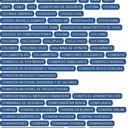
CLUBES DE FÚTBOL
CLUSTER INMOBILIARIO
CMF
CMN
CMPC
CNDT
CNEP
CO2
COBERTURA DE SEGUROS
COCINA
COCINAS
COCINAS HÍBRIDAS
CODEUDOR
CÓDIGO CIVIL
CÓDIGO MODELO SÍSMICO
CÓDIGO QR
CÓDIGOAZUL
COHOUSING
COLABORACIÓN
COLDECO-SQM
COLEGIO DE ARQUITECTOS DE CHILE
COLEGIO DE CONSTRUCTORES
COLINA
COLIVER
COLIVING
COLLIERS
COLLIGUAY
COLLIPULLI
COLO COLO
COLOMBIA
COLORES
COLORES 2024
COLUMNA DE OPINIÓN
COLUMNISTA
COLUMNISTA EDI
COLUMNISTAS
COMEDORES SOLIDARIOS
COMERCIO
COMERCIO AL POR MENOR
COMERCIO AMBULANTE
COMERCIO MUNDIAL
COMISIÓN DE INTEGRIDAD Y TRANSPARENCIA
COMISIÓN INVESTIGADORA
COMISIÓN MERCADO FINANCIERO
COMISIÓN NACIONAL BANCARIA Y DE VALORES
COMISIÓN NACIONAL DE PRODUCTIVIDAD
COMISIÓN PARA EL MERCADO FINANCIERO
COMITÉ DE ADMINISTRACIÓN
COMPAÑIAS DE SEGUROS
COMPLEMENTAR RENTA
COMPLIANCE
COMPRA
COMPRA DE VIVIENDA
COMPRA EN BLANCO
COMPRA ONLINE
COMPRA SOBREPRECIO
COMPRA VIVIENDA
COMPRA VIVIENDAS
COMPRADORES
COMPRAR
COMPRAR VIVIENDA
COMPRAVENTA