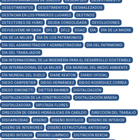
DESCONTAMINACIÓN DE SUELOS
DESEMPLEO
DESESTIMIENTO
DESESTIMIENTOS
DESISTIMIENTOS
DESMALEZADOS
DESTACAN EN LOS PRIMEROS LUGARES
DESTINOS
DETECTORES DE HUMO
DEUDA CONSOLIDADA
DEVOLUCIONES
DEVUELVEME MI CASA
DFL 2
DFL2
DGAC
DIA
DÍA DE LA MADRE
DÍA DE LA MUJER
DÍA DE LOS PATRIMONIOS
DÍA DEL ADMINISTRADOR Y ADMINISTRADORA
DÍA DEL PATRIMONIO
DÍA DEL TRABAJADOR
DÍA INTERNACIONAL DE LA INGENIERÍA PARA EL DESARROLLO SOSTENIBLE
DÍA INTERNACIONAL DE LA MUJER
DÍA MUNDIAL DEL MEDIO AMBIENTE
DÍA MUNDIAL DEL SUELO
DIANE KEATON
DIARIO OFICIAL
DIEGO CARPENTIER
DIEGO HERNÁNDEZ
DIEGO RODRÍGUEZ CORREA
DIEGO SIMONETTI
DIETTER RAHMER
DIGITALIZACIÓN
DIGITALIZACIÓN DE LA CONSTRUCCIÓN
DIGITALIZACIÓN MINERA
DIGITALIZADORA
DIPUTADA FLORES
DIRECCIÓN DE OBRAS HIDRÁULICAS EN CABILDO
DIRECCIÓN DEL TRABAJO
DISCAPACIDAD
DISEÑO
DISEÑO BIOFÍLICO
DISEÑO DE INTERIOR
DISEÑO DE INTERIORES
DISEÑO ESTRUCTURAL ANTISISMO
DISEÑO INTERIOR
DISEÑO LUMÍNICO
DISTINCIÓN BERCIA