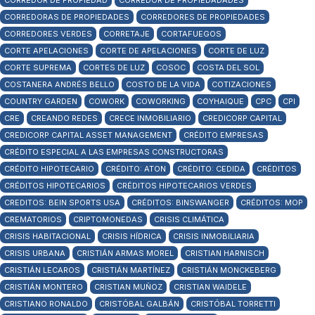
CORREDOR DE PROPIEDAD
CORREDOR DE PROPIEDADADES
CORREDORAS DE PROPIEDADES
CORREDORES DE PROPIEDADES
CORREDORES VERDES
CORRETAJE
CORTAFUEGOS
CORTE APELACIONES
CORTE DE APELACIONES
CORTE DE LUZ
CORTE SUPREMA
CORTES DE LUZ
COSOC
COSTA DEL SOL
COSTANERA ANDRÉS BELLO
COSTO DE LA VIDA
COTIZACIONES
COUNTRY GARDEN
COWORK
COWORKING
COYHAIQUE
CPC
CPI
CRE
CREANDO REDES
CRECE INMOBILIARIO
CREDICORP CAPITAL
CREDICORP CAPITAL ASSET MANAGEMENT
CRÉDITO EMPRESAS
CRÉDITO ESPECIAL A LAS EMPRESAS CONSTRUCTORAS
CRÉDITO HIPOTECARIO
CRÉDITO: ATON
CRÉDITO: CEDIDA
CRÉDITOS
CRÉDITOS HIPOTECARIOS
CRÉDITOS HIPOTECARIOS VERDES
CREDITOS: BEIN SPORTS USA
CRÉDITOS: BINSWANGER
CRÉDITOS: MOP
CREMATORIOS
CRIPTOMONEDAS
CRISIS CLIMÁTICA
CRISIS HABITACIONAL
CRISIS HÍDRICA
CRISIS INMOBILIARIA
CRISIS URBANA
CRISTIÁN ARMAS MOREL
CRISTIAN HARNISCH
CRISTIÁN LECAROS
CRISTIÁN MARTÍNEZ
CRISTIÁN MONCKEBERG
CRISTIÁN MONTERO
CRISTIAN MUÑOZ
CRISTIAN WAIDELE
CRISTIANO RONALDO
CRISTÓBAL GALBÁN
CRISTÓBAL TORRETTI