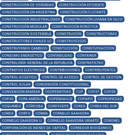
CONSTRUCCIÓN DE VIVIENDAS
CONSTRUCCIÓN EFICIENTE
CONSTRUCCIÓN EN ARGENTINA
CONSTRUCCIÓN FLOTANTE
CONSTRUCCIÓN INDUSTRIALIZADA
CONSTRUCCIÓN LIVIANA EN SECO
CONSTRUCCIÓN MODULAR
CONSTRUCCIÓN ROBÓTICA
CONSTRUCCIÓN SOSTENIBLE
CONSTRUCIÓN
CONSTRUCTORAS
CONSTRUCTORES CIVILES UC
CONSTRUYE2025
CONSTRUYENDO CAMBIOS
CONSTUCCIÓN
CONSTUYEACCIÓN
CONSUMO ENERGÉTICO
CONTABILIDAD
CONTAINER
CONTRALORÍA GENERAL DE LA REPÚBLICA
CONTRATISTAS
CONTRATOS ELÉCTRICOS
CONTRIBUCIONES
CONTRIBUYENTES
CONTROL ACÚSTICO
CONTROL DE ACCESO
CONTROL DE GESTIÓN
CONTROL SOLAR
CONVENCIÓN CONSTITUCIONAL
CONVENCIÓN RAMSAR
COOPERATIVAS
COP
COP27
COP28
COP30
COPA AMÉRICA
COPENHAGUE
COPIAPÓ
COPROPIEDAD
COQUIMBO
CÓRDOBA
CORDYCEPS
COREA
COREA DEL SUR
CORES
CORFO
CORMA
CORNELIO SAAVEDRA
CORNELIO SAAVEDRA U.
CORNELIO SAAVEDRA URIARTE
CORONEL
CORPORACIÓN DE BIENES DE CAPITAL
CORREDOR BIOCEANICO