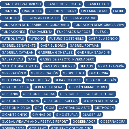
FRANCISCO VALDIVIESO
FRANCISCO VERGARA
FRANK ECKART
FRANKLIN
FRANQUICIA
FREDDIE MERCURY
FREEMAN GLASS
FREIRE
FRUTILLAR
FUEGOS ARTIFICIALES
FUERZAS ARMADAS
FUNDACIÓN DE DESARROLLO CIUDADANO
FUNDACIÓN DEMOCRACIA VIVA
FUNDACIONES
FUNDAMENTA
FUNERALES NARCOS
FÚTBOL
FUTBOLISTAS
FUTRONO
FUTURO SOSTENIBLE
GABRIEL ASENCIO
GABRIEL BENAVENTE
GABRIEL BORIC
GABRIEL ROITMAN
GABRIELA CATALÁN
GABRIELA GONZÁLEZ
GABRIELA SABADINI
GALERÍA VAU
GAM
GASES DE EFECTO INVERNADERO
GASTÓN BRAITHWAITE
GASTOS COMUNES
GEHÄUS
GEMA TRAVERÍA
GENERACIÓN X
GENTRIFICACIÓN
GEOPOLÍTICA
GEOTECNIA
GEOTERMIA
GERARDO DÍAZ
GERARDO GOZZI
GERARDO LARRAÍN
GERARDO URETA
GERENTE GENERAL
GERMÁN ARMAS MOREL
GESPANIA
GESTIÓN DE AGUAS
GESTIÓN DE EPISODIOS CRÍTICOS
GESTIÓN DE RESIDUOS
GESTIÓN DE SUELOS
GESTIÓN DEL RIESGO
GESTIÓN HÍDRICA
GFK
GGM
GIANFRANCO ASTE
GIETHOORN
GIGANTE CHINO
GIMNASIOS
GINO STURLA
GLASSFILM
GLOBAL WEALTH AND LIFESTYLE REPORT
GOBERNADOR
GOBERNADORA
GOBERNANZA
GOBIERNO
GOBIERNO COLOMBIANO