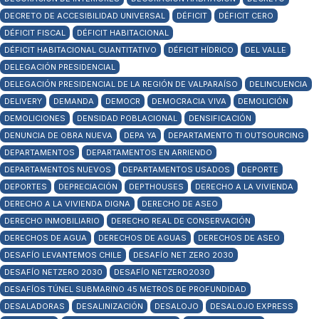
DECRETO DE ACCESIBILIDAD UNIVERSAL
DÉFICIT
DÉFICIT CERO
DÉFICIT FISCAL
DÉFICIT HABITACIONAL
DÉFICIT HABITACIONAL CUANTITATIVO
DÉFICIT HÍDRICO
DEL VALLE
DELEGACIÓN PRESIDENCIAL
DELEGACIÓN PRESIDENCIAL DE LA REGIÓN DE VALPARAÍSO
DELINCUENCIA
DELIVERY
DEMANDA
DEMOCR
DEMOCRACIA VIVA
DEMOLICIÓN
DEMOLICIONES
DENSIDAD POBLACIONAL
DENSIFICACIÓN
DENUNCIA DE OBRA NUEVA
DEPA YA
DEPARTAMENTO TI OUTSOURCING
DEPARTAMENTOS
DEPARTAMENTOS EN ARRIENDO
DEPARTAMENTOS NUEVOS
DEPARTAMENTOS USADOS
DEPORTE
DEPORTES
DEPRECIACIÓN
DEPTHOUSES
DERECHO A LA VIVIENDA
DERECHO A LA VIVIENDA DIGNA
DERECHO DE ASEO
DERECHO INMOBILIARIO
DERECHO REAL DE CONSERVACIÓN
DERECHOS DE AGUA
DERECHOS DE AGUAS
DERECHOS DE ASEO
DESAFÍO LEVANTEMOS CHILE
DESAFÍO NET ZERO 2030
DESAFÍO NETZERO 2030
DESAFÍO NETZERO2030
DESAFÍOS TÚNEL SUBMARINO 45 METROS DE PROFUNDIDAD
DESALADORAS
DESALINIZACIÓN
DESALOJO
DESALOJO EXPRESS