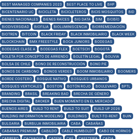
BEST MANAGED COMPANIES 2023
BEST PLACE TO LIVE
BHP
BICENTENARIO UC
BICICLETA
BICICLETEROS
BICIS MOSQUITOS
BID
BIENES NACIONALES
BIENES RAÍCES
BIG DATA
BIM
BIOBÍO
BIODIVERSIDAD
BIOFILIA
BIOLUMINISCENCIA
BIORREMEDIACIÓN
BIOTREN
BITCOIN
BLACK FRIDAY
BLACK INMOBILIARIO
BLACK WEEK
BLOCKCHAIN
BMX FREESTYLE
BOCA JUNIORS
BODEGAS
BODEGAS CLASE A
BODEGAS FLEX
BOETSCH
BOGOTÁ
BOLETA POR CONCEPTO DE ARRIENDO
BOLETÍN LEGAL
BOLIVIA
BOLSA DE CHILE
BONO DE RECONSTRUCCIÓN
BONO PIE
BONOS DE CARBONO
BONOS VERDES
BOOM INMOBILIARIO
BOOMERS
BORDE COSTERO
BOSQUE NATIVO
BOSQUES URBANOS
BOSQUES VERTICALES
BOSTON
BOTÓN ROJO
BOULEVARD
BPTL
BRANDING
BRASIL
BREAKING BAD
BRECHA DE GÉNERO
BRECHA DIGITAL
BROKER
BUEN MOMENTO EN EL MERCADO
BUENOS AIRES
BUILD TO RENT
BUILD TO SUIT
BUILD UP 2026
BUILDING INFORMATION MODELING
BUILDINGS
BUILT-TO-RENT
BUIN
BULGARIA
BURBUJA INMOBILIARIA
CABA
CABAÑAS
CABAÑAS PREMIUM
CABILDO
CABLE HUMBOLDT
CABO DE HORNOS
CABRERO
CACHAGUA
CADEM
CAE
CAFETERÍA
CAÍDA