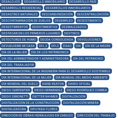
DESALOJOS
DESARROLLO INMOBILIARIO
DESARROLLO PAÍS
DESARROLLO RESIDENCIAL
DESARROLLOS INMOBILIARIOS
DESASTRES NATURALES
DESCARBONIZACIÓN
DESCENTRALIZACIÓN
DESCONTAMINACIÓN DE SUELOS
DESEMPLEO
DESESTIMIENTO
DESESTIMIENTOS
DESISTIMIENTOS
DESMALEZADOS
DESTACAN EN LOS PRIMEROS LUGARES
DESTINOS
DETECTORES DE HUMO
DEUDA CONSOLIDADA
DEVOLUCIONES
DEVUELVEME MI CASA
DFL 2
DFL2
DGAC
DIA
DÍA DE LA MADRE
DÍA DE LA MUJER
DÍA DE LOS PATRIMONIOS
DÍA DEL ADMINISTRADOR Y ADMINISTRADORA
DÍA DEL PATRIMONIO
DÍA DEL TRABAJADOR
DÍA INTERNACIONAL DE LA INGENIERÍA PARA EL DESARROLLO SOSTENIBLE
DÍA INTERNACIONAL DE LA MUJER
DÍA MUNDIAL DEL MEDIO AMBIENTE
DÍA MUNDIAL DEL SUELO
DIANE KEATON
DIARIO OFICIAL
DIEGO CARPENTIER
DIEGO HERNÁNDEZ
DIEGO RODRÍGUEZ CORREA
DIEGO SIMONETTI
DIETTER RAHMER
DIGITALIZACIÓN
DIGITALIZACIÓN DE LA CONSTRUCCIÓN
DIGITALIZACIÓN MINERA
DIGITALIZADORA
DIPUTADA FLORES
DIRECCIÓN DE OBRAS HIDRÁULICAS EN CABILDO
DIRECCIÓN DEL TRABAJO