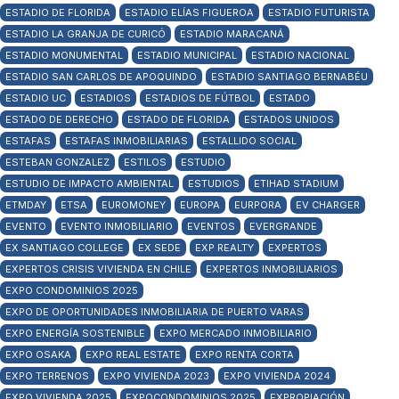
ESTADIO DE FLORIDA
ESTADIO ELÍAS FIGUEROA
ESTADIO FUTURISTA
ESTADIO LA GRANJA DE CURICÓ
ESTADIO MARACANÁ
ESTADIO MONUMENTAL
ESTADIO MUNICIPAL
ESTADIO NACIONAL
ESTADIO SAN CARLOS DE APOQUINDO
ESTADIO SANTIAGO BERNABÉU
ESTADIO UC
ESTADIOS
ESTADIOS DE FÚTBOL
ESTADO
ESTADO DE DERECHO
ESTADO DE FLORIDA
ESTADOS UNIDOS
ESTAFAS
ESTAFAS INMOBILIARIAS
ESTALLIDO SOCIAL
ESTEBAN GONZALEZ
ESTILOS
ESTUDIO
ESTUDIO DE IMPACTO AMBIENTAL
ESTUDIOS
ETIHAD STADIUM
ETMDAY
ETSA
EUROMONEY
EUROPA
EURPORA
EV CHARGER
EVENTO
EVENTO INMOBILIARIO
EVENTOS
EVERGRANDE
EX SANTIAGO COLLEGE
EX SEDE
EXP REALTY
EXPERTOS
EXPERTOS CRISIS VIVIENDA EN CHILE
EXPERTOS INMOBILIARIOS
EXPO CONDOMINIOS 2025
EXPO DE OPORTUNIDADES INMOBILIARIA DE PUERTO VARAS
EXPO ENERGÍA SOSTENIBLE
EXPO MERCADO INMOBILIARIO
EXPO OSAKA
EXPO REAL ESTATE
EXPO RENTA CORTA
EXPO TERRENOS
EXPO VIVIENDA 2023
EXPO VIVIENDA 2024
EXPO VIVIENDA 2025
EXPOCONDOMINIOS 2025
EXPROPIACIÓN