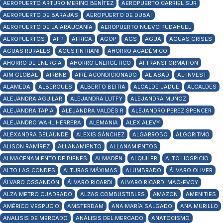
AEROPUERTO ARTURO MERINO BENÍTEZ
AEROPUERTO CARRIEL SUR
AEROPUERTO DE BARAJAS
AEROPUERTO DE DUBAI
AEROPUERTO DE LA ARAUCANÍA
AEROPUERTO NUEVO PUDAHUEL
AEROPUERTOS
AFP
ÁFRICA
AGOP
AGS
AGUA
AGUAS GRISES
AGUAS RURALES
AGUSTÍN RIANI
AHORRO ACADÉMICO
AHORRO DE ENERGÍA
AHORRO ENERGÉTICO
AI TRANSFORMATION
AIM GLOBAL
AIRBNB
AIRE ACONDICIONADO
AL ASAD
AL-INVEST
ALAMEDA
ALBERGUES
ALBERTO BEITIA
ALCALDE JADUE
ALCALDES
ALEJANDRA AGUILAR
ALEJANDRA LUTFY
ALEJANDRA MUÑOZ
ALEJANDRA TAPIA
ALEJANDRA VALDÉS R
ALEJANDRO PEREZ SPENCER
ALEJANDRO WAHL HERRERA
ALEMANIA
ALEX ALEVY
ALEXANDRA BELAÚNDE
ALEXIS SÁNCHEZ
ALGARROBO
ALGORITMO
ALISON RAMÍREZ
ALLANAMIENTO
ALLANAMIENTOS
ALMACENAMIENTO DE BIENES
ALMADÉN
ALQUILER
ALTO HOSPICIO
ALTO LAS CONDES
ALTURAS MÁXIMAS
ALUMBRADO
ÁLVARO OLIVER
ÁLVARO OSSANDÓN
ÁLVARO RICARDI
ALVARO RICARDI MAC-EVOY
ALZA METRO CUADRADO
ALZAS COMBUSTIBLES
AMAZON
AMENITIES
AMÉRICO VESPUCIO
AMSTERDAM
ANA MARÍA SALGADO
ANA MURILLO
ANALISIS DE MERCADO
ANÁLISIS DEL MERCADO
ANATOCISMO