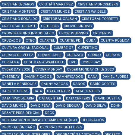
CRISTIÁN LECAROS
CRISTIÁN MARTÍNEZ
CRISTIÁN MONCKEBERG
CRISTIÁN MONTERO
CRISTIAN MUÑOZ
CRISTIAN WAIDELE
CRISTIANO RONALDO
CRISTÓBAL GALBÁN
CRISTÓBAL TORRETTI
CRISTÓBAL URIARTE
CRITERIOS
CROWDFUNDING
CROWDFUNDING INMOBILIARIO
CROWDSHIPPING
CRUCEROS
CRUZADOS
CTEC
CUARTEL
CUARTEL PDI
CUBA
CUENTA PÚBLICA
CULTURA ORGANIZACIONAL
CUMBRE G7
CUPERTINO
CURACO DE VÉLEZ
CURANILAHUE
CURAZAO
CURICÓ
CURSOS
CURUAMA
CUSHMAN & WAKEFIELD
CVD
CYBER DAY
CYBER DAY 2026
CYBER MONDAY
CYBER MONDAY CHILE 2023
CYBERDAY
DAMINIFICADOS
DAMNIFICADOS
DANA
DANIEL FLORES
DANIELA HENRÍQUEZ
DANNY VARGAS
DAÑOS
DARÍO CORTÉS
DARK KITCHENS
DATA
DATA CENTER
DATA CENTERS
DATA INMOBILIARIA
DATACENTER
DATACENTERS
DAVID GUETTA
DAVID MUÑOZ
DAVID PEÑA
DAVID SEGURA
DAVID SILVA
DDHH
DEBATE PRESIDENCIAL
DECK
DECLARACIÓN DE IMPACTO AMBIENTAL (DIA)
DECORACIÓN
DECORACIÓN BAÑO
DECORACIÓN DE FLORES
DECORACIÓN DE INTERIORES
DECORACIÓN HABITACIÓN
DECRETO