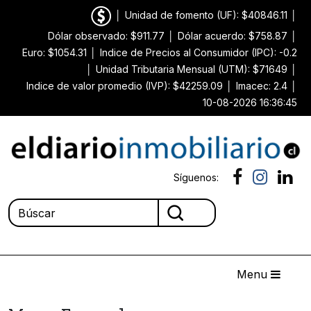
│
Unidad de fomento (UF): $40846.11
│
Dólar observado: $911.77
│
Dólar acuerdo: $758.87
│
Euro: $1054.31
│
Indice de Precios al Consumidor (IPC): -0.2
│
Unidad Tributaria Mensual (UTM): $71649
│
Indice de valor promedio (IVP): $42259.09
│
Imacec: 2.4
│
10-08-2026 16:36:45
Síguenos:
Menu