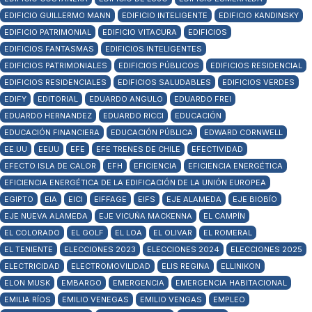
EDIFICIO GUILLERMO MANN
EDIFICIO INTELIGENTE
EDIFICIO KANDINSKY
EDIFICIO PATRIMONIAL
EDIFICIO VITACURA
EDIFICIOS
EDIFICIOS FANTASMAS
EDIFICIOS INTELIGENTES
EDIFICIOS PATRIMONIALES
EDIFICIOS PÚBLICOS
EDIFICIOS RESIDENCIAL
EDIFICIOS RESIDENCIALES
EDIFICIOS SALUDABLES
EDIFICIOS VERDES
EDIFY
EDITORIAL
EDUARDO ANGULO
EDUARDO FREI
EDUARDO HERNANDEZ
EDUARDO RICCI
EDUCACIÓN
EDUCACIÓN FINANCIERA
EDUCACIÓN PÚBLICA
EDWARD CORNWELL
EE.UU
EEUU
EFE
EFE TRENES DE CHILE
EFECTIVIDAD
EFECTO ISLA DE CALOR
EFH
EFICIENCIA
EFICIENCIA ENERGÉTICA
EFICIENCIA ENERGÉTICA DE LA EDIFICACIÓN DE LA UNIÓN EUROPEA
EGIPTO
EIA
EICI
EIFFAGE
EIFS
EJE ALAMEDA
EJE BIOBÍO
EJE NUEVA ALAMEDA
EJE VICUÑA MACKENNA
EL CAMPÍN
EL COLORADO
EL GOLF
EL LOA
EL OLIVAR
EL ROMERAL
EL TENIENTE
ELECCIONES 2023
ELECCIONES 2024
ELECCIONES 2025
ELECTRICIDAD
ELECTROMOVILIDAD
ELIS REGINA
ELLINIKON
ELON MUSK
EMBARGO
EMERGENCIA
EMERGENCIA HABITACIONAL
EMILIA RÍOS
EMILIO VENEGAS
EMILIO VENGAS
EMPLEO