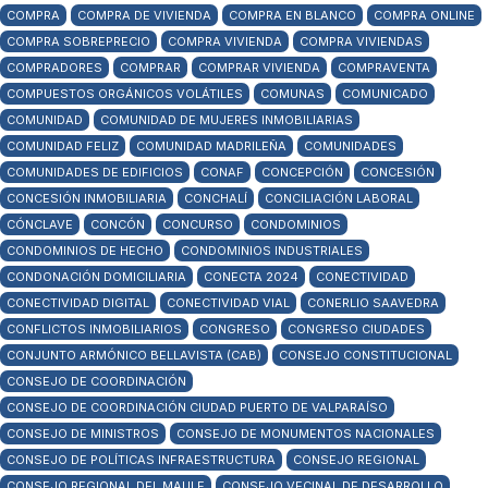
COMPRA
COMPRA DE VIVIENDA
COMPRA EN BLANCO
COMPRA ONLINE
COMPRA SOBREPRECIO
COMPRA VIVIENDA
COMPRA VIVIENDAS
COMPRADORES
COMPRAR
COMPRAR VIVIENDA
COMPRAVENTA
COMPUESTOS ORGÁNICOS VOLÁTILES
COMUNAS
COMUNICADO
COMUNIDAD
COMUNIDAD DE MUJERES INMOBILIARIAS
COMUNIDAD FELIZ
COMUNIDAD MADRILEÑA
COMUNIDADES
COMUNIDADES DE EDIFICIOS
CONAF
CONCEPCIÓN
CONCESIÓN
CONCESIÓN INMOBILIARIA
CONCHALÍ
CONCILIACIÓN LABORAL
CÓNCLAVE
CONCÓN
CONCURSO
CONDOMINIOS
CONDOMINIOS DE HECHO
CONDOMINIOS INDUSTRIALES
CONDONACIÓN DOMICILIARIA
CONECTA 2024
CONECTIVIDAD
CONECTIVIDAD DIGITAL
CONECTIVIDAD VIAL
CONERLIO SAAVEDRA
CONFLICTOS INMOBILIARIOS
CONGRESO
CONGRESO CIUDADES
CONJUNTO ARMÓNICO BELLAVISTA (CAB)
CONSEJO CONSTITUCIONAL
CONSEJO DE COORDINACIÓN
CONSEJO DE COORDINACIÓN CIUDAD PUERTO DE VALPARAÍSO
CONSEJO DE MINISTROS
CONSEJO DE MONUMENTOS NACIONALES
CONSEJO DE POLÍTICAS INFRAESTRUCTURA
CONSEJO REGIONAL
CONSEJO REGIONAL DEL MAULE
CONSEJO VECINAL DE DESARROLLO