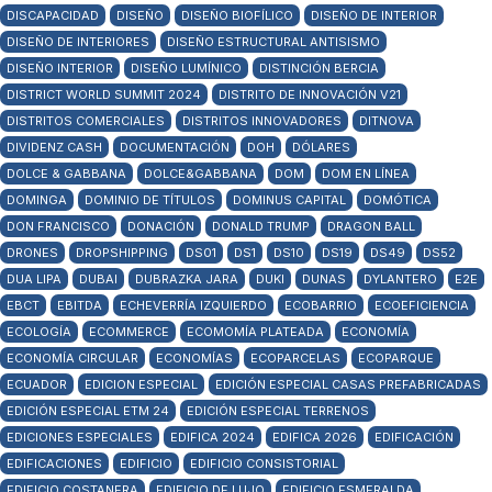
DISCAPACIDAD
DISEÑO
DISEÑO BIOFÍLICO
DISEÑO DE INTERIOR
DISEÑO DE INTERIORES
DISEÑO ESTRUCTURAL ANTISISMO
DISEÑO INTERIOR
DISEÑO LUMÍNICO
DISTINCIÓN BERCIA
DISTRICT WORLD SUMMIT 2024
DISTRITO DE INNOVACIÓN V21
DISTRITOS COMERCIALES
DISTRITOS INNOVADORES
DITNOVA
DIVIDENZ CASH
DOCUMENTACIÓN
DOH
DÓLARES
DOLCE & GABBANA
DOLCE&GABBANA
DOM
DOM EN LÍNEA
DOMINGA
DOMINIO DE TÍTULOS
DOMINUS CAPITAL
DOMÓTICA
DON FRANCISCO
DONACIÓN
DONALD TRUMP
DRAGON BALL
DRONES
DROPSHIPPING
DS01
DS1
DS10
DS19
DS49
DS52
DUA LIPA
DUBAI
DUBRAZKA JARA
DUKI
DUNAS
DYLANTERO
E2E
EBCT
EBITDA
ECHEVERRÍA IZQUIERDO
ECOBARRIO
ECOEFICIENCIA
ECOLOGÍA
ECOMMERCE
ECOMOMÍA PLATEADA
ECONOMÍA
ECONOMÍA CIRCULAR
ECONOMÍAS
ECOPARCELAS
ECOPARQUE
ECUADOR
EDICION ESPECIAL
EDICIÓN ESPECIAL CASAS PREFABRICADAS
EDICIÓN ESPECIAL ETM 24
EDICIÓN ESPECIAL TERRENOS
EDICIONES ESPECIALES
EDIFICA 2024
EDIFICA 2026
EDIFICACIÓN
EDIFICACIONES
EDIFICIO
EDIFICIO CONSISTORIAL
EDIFICIO COSTANERA
EDIFICIO DE LUJO
EDIFICIO ESMERALDA