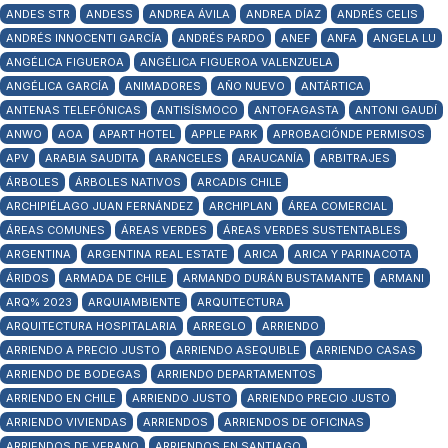
ANDES STR
ANDESS
ANDREA ÁVILA
ANDREA DÍAZ
ANDRÉS CELIS
ANDRÉS INNOCENTI GARCÍA
ANDRÉS PARDO
ANEF
ANFA
ANGELA LU
ANGÉLICA FIGUEROA
ANGÉLICA FIGUEROA VALENZUELA
ANGÉLICA GARCÍA
ANIMADORES
AÑO NUEVO
ANTÁRTICA
ANTENAS TELEFÓNICAS
ANTISÍSMOCO
ANTOFAGASTA
ANTONI GAUDÍ
ANWO
AOA
APART HOTEL
APPLE PARK
APROBACIÓNDE PERMISOS
APV
ARABIA SAUDITA
ARANCELES
ARAUCANÍA
ARBITRAJES
ÁRBOLES
ÁRBOLES NATIVOS
ARCADIS CHILE
ARCHIPIÉLAGO JUAN FERNÁNDEZ
ARCHIPLAN
ÁREA COMERCIAL
ÁREAS COMUNES
ÁREAS VERDES
ÁREAS VERDES SUSTENTABLES
ARGENTINA
ARGENTINA REAL ESTATE
ARICA
ARICA Y PARINACOTA
ÁRIDOS
ARMADA DE CHILE
ARMANDO DURÁN BUSTAMANTE
ARMANI
ARQ% 2023
ARQUIAMBIENTE
ARQUITECTURA
ARQUITECTURA HOSPITALARIA
ARREGLO
ARRIENDO
ARRIENDO A PRECIO JUSTO
ARRIENDO ASEQUIBLE
ARRIENDO CASAS
ARRIENDO DE BODEGAS
ARRIENDO DEPARTAMENTOS
ARRIENDO EN CHILE
ARRIENDO JUSTO
ARRIENDO PRECIO JUSTO
ARRIENDO VIVIENDAS
ARRIENDOS
ARRIENDOS DE OFICINAS
ARRIENDOS DE VERANO
ARRIENDOS EN SANTIAGO