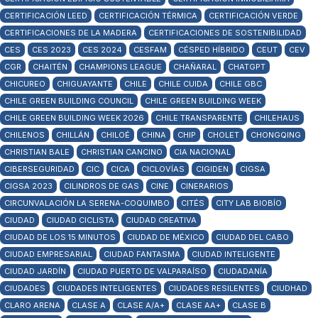
CERTIFICACIÓN LEED
CERTIFICACIÓN TÉRMICA
CERTIFICACIÓN VERDE
CERTIFICACIONES DE LA MADERA
CERTIFICACIONES DE SOSTENIBILIDAD
CES
CES 2023
CES 2024
CESFAM
CÉSPED HÍBRIDO
CEUT
CEV
CGR
CHAITÉN
CHAMPIONS LEAGUE
CHAÑARAL
CHATGPT
CHICUREO
CHIGUAYANTE
CHILE
CHILE CUIDA
CHILE GBC
CHILE GREEN BUILDING COUNCIL
CHILE GREEN BUILDING WEEK
CHILE GREEN BUILDING WEEK 2026
CHILE TRANSPARENTE
CHILEHAUS
CHILENOS
CHILLÁN
CHILOÉ
CHINA
CHIP
CHOLET
CHONGQING
CHRISTIAN BALE
CHRISTIAN CANCINO
CIA NACIONAL
CIBERSEGURIDAD
CIC
CICA
CICLOVÍAS
CIGIDEN
CIGSA
CIGSA 2023
CILINDROS DE GAS
CINE
CINERARIOS
CIRCUNVALACIÓN LA SERENA-COQUIMBO
CITÉS
CITY LAB BIOBÍO
CIUDAD
CIUDAD CICLISTA
CIUDAD CREATIVA
CIUDAD DE LOS 15 MINUTOS
CIUDAD DE MÉXICO
CIUDAD DEL CABO
CIUDAD EMPRESARIAL
CIUDAD FANTASMA
CIUDAD INTELIGENTE
CIUDAD JARDÍN
CIUDAD PUERTO DE VALPARAÍSO
CIUDADANÍA
CIUDADES
CIUDADES INTELIGENTES
CIUDADES RESILENTES
CIUDHAD
CLARO ARENA
CLASE A
CLASE A/A+
CLASE AA+
CLASE B