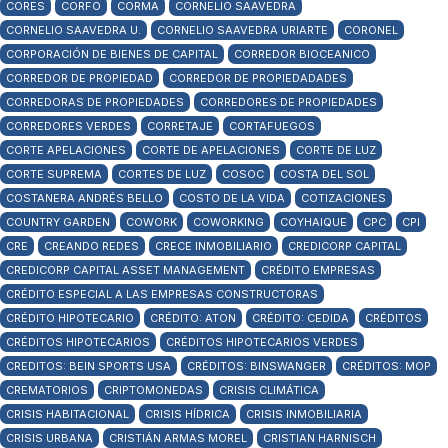
CORES
CORFO
CORMA
CORNELIO SAAVEDRA
CORNELIO SAAVEDRA U.
CORNELIO SAAVEDRA URIARTE
CORONEL
CORPORACIÓN DE BIENES DE CAPITAL
CORREDOR BIOCEANICO
CORREDOR DE PROPIEDAD
CORREDOR DE PROPIEDADADES
CORREDORAS DE PROPIEDADES
CORREDORES DE PROPIEDADES
CORREDORES VERDES
CORRETAJE
CORTAFUEGOS
CORTE APELACIONES
CORTE DE APELACIONES
CORTE DE LUZ
CORTE SUPREMA
CORTES DE LUZ
COSOC
COSTA DEL SOL
COSTANERA ANDRÉS BELLO
COSTO DE LA VIDA
COTIZACIONES
COUNTRY GARDEN
COWORK
COWORKING
COYHAIQUE
CPC
CPI
CRE
CREANDO REDES
CRECE INMOBILIARIO
CREDICORP CAPITAL
CREDICORP CAPITAL ASSET MANAGEMENT
CRÉDITO EMPRESAS
CRÉDITO ESPECIAL A LAS EMPRESAS CONSTRUCTORAS
CRÉDITO HIPOTECARIO
CRÉDITO: ATON
CRÉDITO: CEDIDA
CRÉDITOS
CRÉDITOS HIPOTECARIOS
CRÉDITOS HIPOTECARIOS VERDES
CREDITOS: BEIN SPORTS USA
CRÉDITOS: BINSWANGER
CRÉDITOS: MOP
CREMATORIOS
CRIPTOMONEDAS
CRISIS CLIMÁTICA
CRISIS HABITACIONAL
CRISIS HÍDRICA
CRISIS INMOBILIARIA
CRISIS URBANA
CRISTIÁN ARMAS MOREL
CRISTIAN HARNISCH