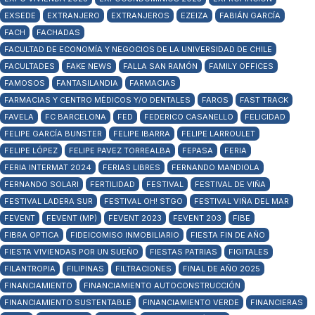
EXSEDE
EXTRANJERO
EXTRANJEROS
EZEIZA
FABIÁN GARCÍA
FACH
FACHADAS
FACULTAD DE ECONOMÍA Y NEGOCIOS DE LA UNIVERSIDAD DE CHILE
FACULTADES
FAKE NEWS
FALLA SAN RAMÓN
FAMILY OFFICES
FAMOSOS
FANTASILANDIA
FARMACIAS
FARMACIAS Y CENTRO MÉDICOS Y/O DENTALES
FAROS
FAST TRACK
FAVELA
FC BARCELONA
FED
FEDERICO CASANELLO
FELICIDAD
FELIPE GARCÍA BUNSTER
FELIPE IBARRA
FELIPE LARROULET
FELIPE LÓPEZ
FELIPE PAVEZ TORREALBA
FEPASA
FERIA
FERIA INTERMAT 2024
FERIAS LIBRES
FERNANDO MANDIOLA
FERNANDO SOLARI
FERTILIDAD
FESTIVAL
FESTIVAL DE VIÑA
FESTIVAL LADERA SUR
FESTIVAL OH! STGO
FESTIVAL VIÑA DEL MAR
FEVENT
FEVENT (MP)
FEVENT 2023
FEVENT 203
FIBE
FIBRA OPTICA
FIDEICOMISO INMOBILIARIO
FIESTA FIN DE AÑO
FIESTA VIVIENDAS POR UN SUEÑO
FIESTAS PATRIAS
FIGITALES
FILANTROPIA
FILIPINAS
FILTRACIONES
FINAL DE AÑO 2025
FINANCIAMIENTO
FINANCIAMIENTO AUTOCONSTRUCCIÓN
FINANCIAMIENTO SUSTENTABLE
FINANCIAMIENTO VERDE
FINANCIERAS