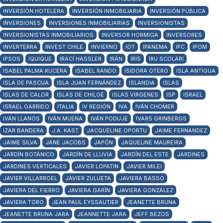
INVERSIÓN HOTELERA
INVERSIÓN INMOBILIARIA
INVERSIÓN PÚBLICA
INVERSIONES
INVERSIONES INMOBILIARIAS
INVERSIONISTAS
INVERSIONISTAS INMOBILIARIOS
INVERSOR HORMIGA
INVERSORES
INVERTERRA
INVEST CHILE
INVIERNO
IOT
IPANEMA
IPC
IPOM
IPSOS
IQUIQUE
IRACÍ HASSLER
IRÁN
IRIS
IRU SCOLARI
ISABEL PALMA KUCERA
ISABEL RANDO
ISIDORA OTERO
ISLA ANTIGUA
ISLA DE PASCUA
ISLA JUAN FERNÁNDEZ
ISLANDIA
ISLAS
ISLAS DE CALOR
ISLAS DE CHILOÉ
ISLAS VIRGENES
ISP
ISRAEL
ISRAEL GARRIDO
ITALIA
IV REGIÓN
IVA
IVÁN CHOMER
IVÁN LLANOS
IVÁN MUENA
IVÁN PODUJE
IVARS GRINBERGS
IZAR BANDERA
J.A. KAST
JACQUELINE OPORTU
JAIME FERNANDEZ
JAIME SILVA
JANE JACOBS
JAPÓN
JAQUELINE MAUREIRA
JARDÍN BOTÁNICO
JARDÍN DE LLUVIA
JARDÍN DEL ESTE
JARDINES
JARDINES VERTICALES
JAVIER LOPATIN
JAVIER MILEI
JAVIER VILLARROEL
JAVIER ZULUETA
JAVIERA BASSO
JAVIERA DEL FIERRO
JAVIERA GARÍN
JAVIERA GONZÁLEZ
JAVIERA TORO
JEAN PAUL EYSSAUTIER
JEANETTE BRUNA
JEANETTE BRUNA JARA
JEANNETTE JARA
JEFF BEZOS