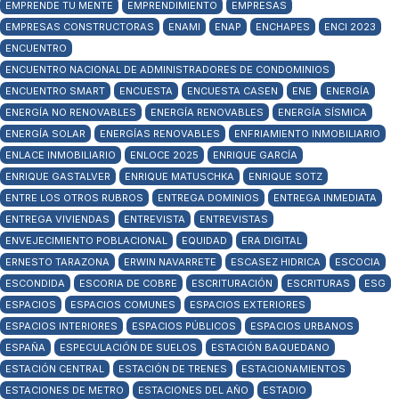
EMPRENDE TU MENTE
EMPRENDIMIENTO
EMPRESAS
EMPRESAS CONSTRUCTORAS
ENAMI
ENAP
ENCHAPES
ENCI 2023
ENCUENTRO
ENCUENTRO NACIONAL DE ADMINISTRADORES DE CONDOMINIOS
ENCUENTRO SMART
ENCUESTA
ENCUESTA CASEN
ENE
ENERGÍA
ENERGÍA NO RENOVABLES
ENERGÍA RENOVABLES
ENERGÍA SÍSMICA
ENERGÍA SOLAR
ENERGÍAS RENOVABLES
ENFRIAMIENTO INMOBILIARIO
ENLACE INMOBILIARIO
ENLOCE 2025
ENRIQUE GARCÍA
ENRIQUE GASTALVER
ENRIQUE MATUSCHKA
ENRIQUE SOTZ
ENTRE LOS OTROS RUBROS
ENTREGA DOMINIOS
ENTREGA INMEDIATA
ENTREGA VIVIENDAS
ENTREVISTA
ENTREVISTAS
ENVEJECIMIENTO POBLACIONAL
EQUIDAD
ERA DIGITAL
ERNESTO TARAZONA
ERWIN NAVARRETE
ESCASEZ HIDRICA
ESCOCIA
ESCONDIDA
ESCORIA DE COBRE
ESCRITURACIÓN
ESCRITURAS
ESG
ESPACIOS
ESPACIOS COMUNES
ESPACIOS EXTERIORES
ESPACIOS INTERIORES
ESPACIOS PÚBLICOS
ESPACIOS URBANOS
ESPAÑA
ESPECULACIÓN DE SUELOS
ESTACIÓN BAQUEDANO
ESTACIÓN CENTRAL
ESTACIÓN DE TRENES
ESTACIONAMIENTOS
ESTACIONES DE METRO
ESTACIONES DEL AÑO
ESTADIO