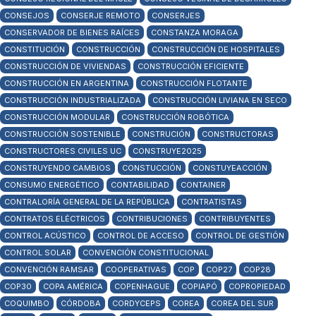
CONSEJOS
CONSERJE REMOTO
CONSERJES
CONSERVADOR DE BIENES RAÍCES
CONSTANZA MORAGA
CONSTITUCIÓN
CONSTRUCCIÓN
CONSTRUCCIÓN DE HOSPITALES
CONSTRUCCIÓN DE VIVIENDAS
CONSTRUCCIÓN EFICIENTE
CONSTRUCCIÓN EN ARGENTINA
CONSTRUCCIÓN FLOTANTE
CONSTRUCCIÓN INDUSTRIALIZADA
CONSTRUCCIÓN LIVIANA EN SECO
CONSTRUCCIÓN MODULAR
CONSTRUCCIÓN ROBÓTICA
CONSTRUCCIÓN SOSTENIBLE
CONSTRUCIÓN
CONSTRUCTORAS
CONSTRUCTORES CIVILES UC
CONSTRUYE2025
CONSTRUYENDO CAMBIOS
CONSTUCCIÓN
CONSTUYEACCIÓN
CONSUMO ENERGÉTICO
CONTABILIDAD
CONTAINER
CONTRALORÍA GENERAL DE LA REPÚBLICA
CONTRATISTAS
CONTRATOS ELÉCTRICOS
CONTRIBUCIONES
CONTRIBUYENTES
CONTROL ACÚSTICO
CONTROL DE ACCESO
CONTROL DE GESTIÓN
CONTROL SOLAR
CONVENCIÓN CONSTITUCIONAL
CONVENCIÓN RAMSAR
COOPERATIVAS
COP
COP27
COP28
COP30
COPA AMÉRICA
COPENHAGUE
COPIAPÓ
COPROPIEDAD
COQUIMBO
CÓRDOBA
CORDYCEPS
COREA
COREA DEL SUR