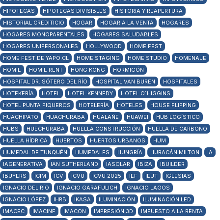
HIPOTECAS
HIPOTECAS DIVISIBLES
HISTORIA Y REAPERTURA
HISTORIAL CREDITICIO
HOGAR
HOGAR A LA VENTA
HOGARES
HOGARES MONOPARENTALES
HOGARES SALUDABLES
HOGARES UNIPERSONALES
HOLLYWOOD
HOME FEST
HOME FEST DE YAPO.CL
HOME STAGING
HOME STUDIO
HOMENAJE
HOMIE
HOMIE RENT
HONG KONG
HORMIGÓN
HOSPITAL DR. SÓTERO DEL RÍO
HOSPITAL VAN BUREN
HOSPITALES
HOTEKERÍA
HOTEL
HOTEL KENNEDY
HOTEL O´HIGGINS
HOTEL PUNTA PIQUEROS
HOTELERÍA
HOTELES
HOUSE FLIPPING
HUACHIPATO
HUACHURABA
HUALAÑE
HUAWEI
HUB LOGÍSTICO
HUBS
HUECHURABA
HUELLA CONSTRUCCIÓN
HUELLA DE CARBONO
HUELLA HÍDRICA
HUERTOS
HUERTOS URBANOS
HUM
HUMEDAL DE TUNQUÉN
HUMEDALES
HUNGRÍA
HURACÁN MILTON
IA
IAGENERATIVA
IAN SUTHERLAND
IASOLAR
IBIZA
IBUILDER
IBUYERS
ICIM
ICV
ICVU
ICVU 2025
IEF
IEUT
IGLESIAS
IGNACIO DEL RÍO
IGNACIO GARAFULICH
IGNACIO LAGOS
IGNACIO LÓPEZ
IHRB
IKASA
ILUMINACIÓN
ILUMINACIÓN LED
IMACEC
IMACINF
IMACON
IMPRESIÓN 3D
IMPUESTO A LA RENTA