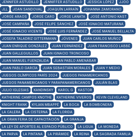
JENNIFER ASTUDILLO
JENNIFFER ASTUDILLO
JESSICA LÓPEZ
JJOO
JLL
JOAN SANDOVAL
JOAQUÍN LARRAÍN
JOHANNA ZAMORANO
JORGE ARAOS
JORGE CARO
JORGE LANATA
JOSÉ ANTONIO KAST
JOSÉ CAMPAÑA
JOSÉ FELIPE SÁNCHEZ
JOSÉ IGNACIO MATURANA
JOSÉ IGNACIO VICENTE
JOSÉ LUIS FERNÁNDEZ
JOSÉ MANUEL BELLALTA
JOSEFA TALADRIZ GITTERMANN
JÓVENES
JUAN CARLOS MUÑOZ
JUAN ENRIQUE GONZÁLEZ
JUAN FERNÁNDEZ
JUAN FRANCISCO LABBÉ
JUAN GALLEGUILLOS
JUAN IGNACIO TRONCOSO
JUAN MANUEL FUENZALIDA
JUAN PABLO AMENÁBAR
JUAN PABLO GARCÍA
JUAN SEBASTIÁN MORALES
JUAN Y MEDIO
JUEGOS OLÍMPICOS PARÍS 2024
JUEGOS PANAMERICANOS
JUEGOS PANAMERICANOS Y PARAPANAMERICANOS
JULIÁN BLAS
JULIO IGLESIAS
KANDINSKY
KAROL G
KASTOR
KATHERINE CAMPOS KNOTHE
KATHERINE VIVEROS
KEVIN CLEVELAND
KNIGHT FRANK
KYLIAN MBAPPÉ
LA BOCA
LA BOMBONERA
LA CALERA
LA CISTERNA
LA FLORIDA
LA GRAN FERIA DE CAPACITACIÓN
LA GRANJA
LA LEY DE APORTES AL ESPACIO PÚBLICO
LA LIGUA
LA MONEDA
LA PARVA
LA PINTANA
LA PIRÁMIDE
LA REINA
LA SAGRADA FAMILIA