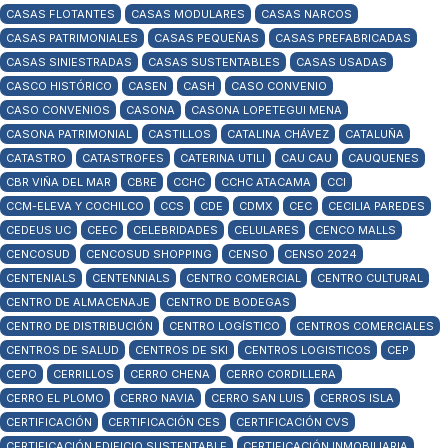
CASAS FLOTANTES
CASAS MODULARES
CASAS NARCOS
CASAS PATRIMONIALES
CASAS PEQUEÑAS
CASAS PREFABRICADAS
CASAS SINIESTRADAS
CASAS SUSTENTABLES
CASAS USADAS
CASCO HISTÓRICO
CASEN
CASH
CASO CONVENIO
CASO CONVENIOS
CASONA
CASONA LOPETEGUI MENA
CASONA PATRIMONIAL
CASTILLOS
CATALINA CHÁVEZ
CATALUÑA
CATASTRO
CATASTROFES
CATERINA UTILI
CAU CAU
CAUQUENES
CBR VIÑA DEL MAR
CBRE
CCHC
CCHC ATACAMA
CCI
CCM-ELEVA Y COCHILCO
CCS
CDE
CDMX
CEC
CECILIA PAREDES
CEDEUS UC
CEEC
CELEBRIDADES
CELULARES
CENCO MALLS
CENCOSUD
CENCOSUD SHOPPING
CENSO
CENSO 2024
CENTENIALS
CENTENNIALS
CENTRO COMERCIAL
CENTRO CULTURAL
CENTRO DE ALMACENAJE
CENTRO DE BODEGAS
CENTRO DE DISTRIBUCIÓN
CENTRO LOGÍSTICO
CENTROS COMERCIALES
CENTROS DE SALUD
CENTROS DE SKI
CENTROS LOGISTICOS
CEP
CEPO
CERRILLOS
CERRO CHENA
CERRO CORDILLERA
CERRO EL PLOMO
CERRO NAVIA
CERRO SAN LUIS
CERROS ISLA
CERTIFICACIÓN
CERTIFICACIÓN CES
CERTIFICACIÓN CVS
CERTIFICACIÓN EDIFICIO SUSTENTABLE
CERTIFICACIÓN INMOBILIARIA