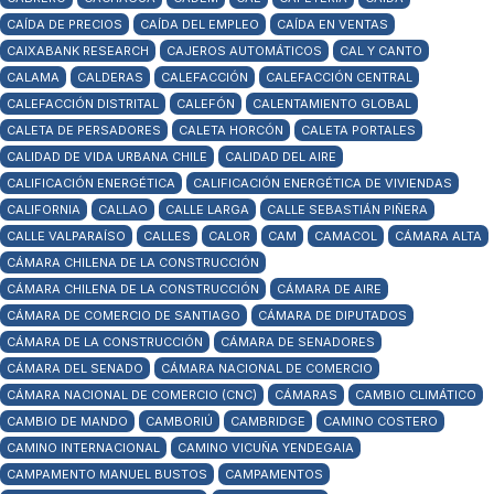
CAÍDA DE PRECIOS
CAÍDA DEL EMPLEO
CAÍDA EN VENTAS
CAIXABANK RESEARCH
CAJEROS AUTOMÁTICOS
CAL Y CANTO
CALAMA
CALDERAS
CALEFACCIÓN
CALEFACCIÓN CENTRAL
CALEFACCIÓN DISTRITAL
CALEFÓN
CALENTAMIENTO GLOBAL
CALETA DE PERSADORES
CALETA HORCÓN
CALETA PORTALES
CALIDAD DE VIDA URBANA CHILE
CALIDAD DEL AIRE
CALIFICACIÓN ENERGÉTICA
CALIFICACIÓN ENERGÉTICA DE VIVIENDAS
CALIFORNIA
CALLAO
CALLE LARGA
CALLE SEBASTIÁN PIÑERA
CALLE VALPARAÍSO
CALLES
CALOR
CAM
CAMACOL
CÁMARA ALTA
CÁMARA CHILENA DE LA CONSTRUCCIÓN
CÁMARA CHILENA DE LA CONSTRUCCIÓN
CÁMARA DE AIRE
CÁMARA DE COMERCIO DE SANTIAGO
CÁMARA DE DIPUTADOS
CÁMARA DE LA CONSTRUCCIÓN
CÁMARA DE SENADORES
CÁMARA DEL SENADO
CÁMARA NACIONAL DE COMERCIO
CÁMARA NACIONAL DE COMERCIO (CNC)
CÁMARAS
CAMBIO CLIMÁTICO
CAMBIO DE MANDO
CAMBORIÚ
CAMBRIDGE
CAMINO COSTERO
CAMINO INTERNACIONAL
CAMINO VICUÑA YENDEGAIA
CAMPAMENTO MANUEL BUSTOS
CAMPAMENTOS