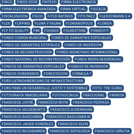
FINCO
FINCO 2026
FINTECH
FIRMA ELECTRÓNICA
FIRMA ELECTRÓNICA AVANZADA
FIRMA VIRTUAL
FISCALÍA
FISCALIZACIÓN
FISCO
FITCH RATINGS
FITO PAEZ
FLEISCHMANN S.A
FLEX
FLIPPING
FLORA Y FAUNA
FLORIANÓPOLIS
FLORIDA
FLY TO QUALITY
FMI
FOGAES
FOLKESTONE
FONDECYT
FONDO COMÚN MUNICIPAL
FONDO DE GARANTÍAS ESPECIALES
FONDO DE GARANTÍAS ESTATALES
FONDO DE INVERSIÓN
FONDO DE RECONSTRUCCIÓN
FONDO MONETARIO INTERNACIONAL
FONDO NACIONAL DE RECONSTRUCCIÓN
FONDO RENTA RESIDENCIAL
FONDOS DE GARANTÍAS ESPECIALES
FONDOS DE INVERSIÓN
FONDOS SOBERANOS
FORESTACIÓN
FÓRMULA 1
FORO LATINOAMERICANO DE INFRAESTRUCTURA
FORO PARA UN DESARROLLO JUSTO Y SOSTENIBLE
FOTO: THE CLINIC
FOTOGRAFÍA INMOBILIARIA
FOTOVOLTAICA
FRACCIONAL
FRANCIA
FRANCISCA JOFRÉ
FRANCISCA MOYA
FRANCISCA PEDRASA
FRANCISCA VALDEBENITO
FRANCISCO ACKERMANN
FRANCISCO BASCUÑÁN
FRANCISCO BASCUÑÁN W
FRANCISCO JAVIER GONZÁLEZ
FRANCISCO KLEIN
FRANCISCO RECABARREN
FRANCISCO SEPÚLVEDA
FRANCISCO URRUTIA