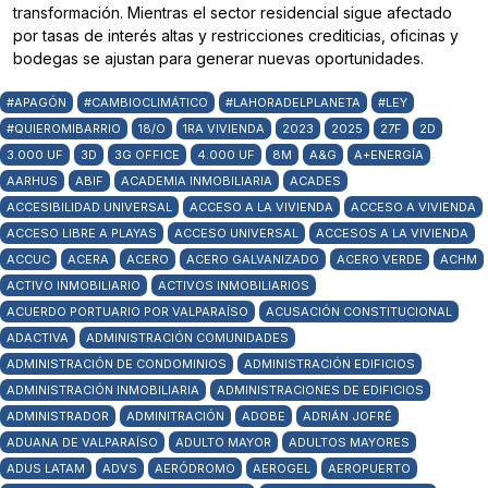
transformación. Mientras el sector residencial sigue afectado
por tasas de interés altas y restricciones crediticias, oficinas y
bodegas se ajustan para generar nuevas oportunidades.
#APAGÓN
#CAMBIOCLIMÁTICO
#LAHORADELPLANETA
#LEY
#QUIEROMIBARRIO
18/O
1RA VIVIENDA
2023
2025
27F
2D
3.000 UF
3D
3G OFFICE
4.000 UF
8M
A&G
A+ENERGÍA
AARHUS
ABIF
ACADEMIA INMOBILIARIA
ACADES
ACCESIBILIDAD UNIVERSAL
ACCESO A LA VIVIENDA
ACCESO A VIVIENDA
ACCESO LIBRE A PLAYAS
ACCESO UNIVERSAL
ACCESOS A LA VIVIENDA
ACCUC
ACERA
ACERO
ACERO GALVANIZADO
ACERO VERDE
ACHM
ACTIVO INMOBILIARIO
ACTIVOS INMOBILIARIOS
ACUERDO PORTUARIO POR VALPARAÍSO
ACUSACIÓN CONSTITUCIONAL
ADACTIVA
ADMINISTRACIÓN COMUNIDADES
ADMINISTRACIÓN DE CONDOMINIOS
ADMINISTRACIÓN EDIFICIOS
ADMINISTRACIÓN INMOBILIARIA
ADMINISTRACIONES DE EDIFICIOS
ADMINISTRADOR
ADMINITRACIÓN
ADOBE
ADRIÁN JOFRÉ
ADUANA DE VALPARAÍSO
ADULTO MAYOR
ADULTOS MAYORES
ADUS LATAM
ADVS
AERÓDROMO
AEROGEL
AEROPUERTO