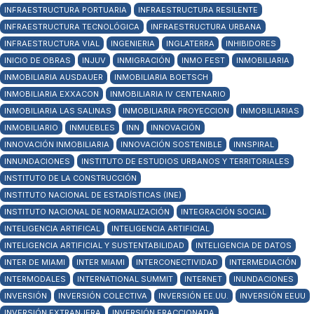
INFRAESTRUCTURA PORTUARIA
INFRAESTRUCTURA RESILENTE
INFRAESTRUCTURA TECNOLÓGICA
INFRAESTRUCTURA URBANA
INFRAESTRUCTURA VIAL
INGENIERIA
INGLATERRA
INHIBIDORES
INICIO DE OBRAS
INJUV
INMIGRACIÓN
INMO FEST
INMOBILIARIA
INMOBILIARIA AUSDAUER
INMOBILIARIA BOETSCH
INMOBILIARIA EXXACON
INMOBILIARIA IV CENTENARIO
INMOBILIARIA LAS SALINAS
INMOBILIARIA PROYECCION
INMOBILIARIAS
INMOBILIARIO
INMUEBLES
INN
INNOVACIÓN
INNOVACIÓN INMOBILIARIA
INNOVACIÓN SOSTENIBLE
INNSPIRAL
INNUNDACIONES
INSTITUTO DE ESTUDIOS URBANOS Y TERRITORIALES
INSTITUTO DE LA CONSTRUCCIÓN
INSTITUTO NACIONAL DE ESTADÍSTICAS (INE)
INSTITUTO NACIONAL DE NORMALIZACIÓN
INTEGRACIÓN SOCIAL
INTELIGENCIA ARTIFICAL
INTELIGENCIA ARTIFICIAL
INTELIGENCIA ARTIFICIAL Y SUSTENTABILIDAD
INTELIGENCIA DE DATOS
INTER DE MIAMI
INTER MIAMI
INTERCONECTIVIDAD
INTERMEDIACIÓN
INTERMODALES
INTERNATIONAL SUMMIT
INTERNET
INUNDACIONES
INVERSIÓN
INVERSIÓN COLECTIVA
INVERSIÓN EE.UU.
INVERSIÓN EEUU
INVERSIÓN EXTRANJERA
INVERSIÓN FRACCIONADA