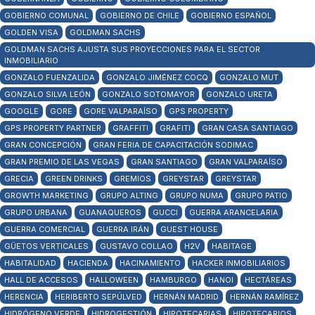
GOBIERNO COMUNAL
GOBIERNO DE CHILE
GOBIERNO ESPAÑOL
GOLDEN VISA
GOLDMAN SACHS
GOLDMAN SACHS AJUSTA SUS PROYECCIONES PARA EL SECTOR
INMOBILIARIO
GONZALO FUENZALIDA
GONZALO JIMÉNEZ COCQ
GONZALO MUT
GONZALO SILVA LEÓN
GONZALO SOTOMAYOR
GONZALO URETA
GOOGLE
GORE
GORE VALPARAÍSO
GPS PROPERTY
GPS PROPERTY PARTNER
GRAFFITI
GRAFITI
GRAN CASA SANTIAGO
GRAN CONCEPCIÓN
GRAN FERIA DE CAPACITACIÓN SODIMAC
GRAN PREMIO DE LAS VEGAS
GRAN SANTIAGO
GRAN VALPARAÍSO
GRECIA
GREEN DRINKS
GREMIOS
GREYSTAR
GREYSTAR
GROWTH MARKETING
GRUPO ALTING
GRUPO NUMA
GRUPO PATIO
GRUPO URBANA
GUANAQUEROS
GUCCI
GUERRA ARANCELARIA
GUERRA COMERCIAL
GUERRA IRÁN
GUEST HOUSE
GÜETOS VERTICALES
GUSTAVO COLLAO
H2V
HABITAGE
HABITALIDAD
HACIENDA
HACINAMIENTO
HACKER INMOBILIARIOS
HALL DE ACCESOS
HALLOWEEN
HAMBURGO
HANOI
HECTÁREAS
HERENCIA
HERIBERTO SEPÚLVED
HERNÁN MADRID
HERNÁN RAMÍREZ
HIDRÓGENO VERDE
HIDROGESTIÓN
HIPOTECARIAS
HIPOTECARIOS