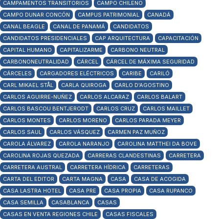
CAMPAMENTOS TRANSITORIOS
CAMPO CHILENO
CAMPO DUNAR CONCÓN
CAMPUS PATRIMONIAL
CANADÁ
CANAL BEAGLE
CANAL DE PANAMÁ
CANDIDATOS
CANDIDATOS PRESIDENCIALES
CAP ARQUITECTURA
CAPACITACIÓN
CAPITAL HUMANO
CAPITALIZARME
CARBONO NEUTRAL
CARBONONEUTRALIDAD
CÁRCEL
CÁRCEL DE MÁXIMA SEGURIDAD
CÁRCELES
CARGADORES ELÉCTRICOS
CARIBE
CARILÓ
CARL MIKAEL STÅL
CARLA QUIROGA
CARLO D'AGOSTINO
CARLOS AGUIRRE-NUÑEZ
CARLOS ALCARAZ
CARLOS BALART
CARLOS BASCOU BENTJERODT
CARLOS CRUZ
CARLOS MAILLET
CARLOS MONTES
CARLOS MORENO
CARLOS PARADA MEYER
CARLOS SAUL
CARLOS VÁSQUEZ
CARMEN PAZ MUÑOZ
CAROLA ÁLVAREZ
CAROLA NARANJO
CAROLINA MATTHEI DA BOVE
CAROLINA ROJAS QUEZADA
CARRERAS CLANDESTINAS
CARRETERA
CARRETERA AUSTRAL
CARRETERA HÍDRICA
CARRETERAS
CARTA DEL EDITOR
CARTA MAGNA
CASA
CASA DE ACOGIDA
CASA LASTRA HOTEL
CASA PRE
CASA PROPIA
CASA RUPANCO
CASA SEMILLA
CASABLANCA
CASAS
CASAS EN VENTA REGIONES CHILE
CASAS FISCALES