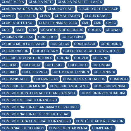
CLASE MEDIA
CLAUDIA PETIT
CLAUDIA POBLETE ILLANES
CLAUDIA VALDÉS MUÑOZ
CLAUDIO OLATE
CLAUDIO ORTIZ WELSCH
CLAVES
CLIENTES
CLIMA
CLIMATIZACIÓN
CLOUD DANCER
CLUBES DE FÚTBOL
CLUSTER INMOBILIARIO
CMF
CMN
CMPC
CNDT
CNEP
CO2
COBERTURA DE SEGUROS
COCINA
COCINAS
COCINAS HÍBRIDAS
CODEUDOR
CÓDIGO CIVIL
CÓDIGO MODELO SÍSMICO
CÓDIGO QR
CÓDIGOAZUL
COHOUSING
COLABORACIÓN
COLDECO-SQM
COLEGIO DE ARQUITECTOS DE CHILE
COLEGIO DE CONSTRUCTORES
COLINA
COLIVER
COLIVING
COLLIERS
COLLIGUAY
COLLIPULLI
COLO COLO
COLOMBIA
COLORES
COLORES 2024
COLUMNA DE OPINIÓN
COLUMNISTA
COLUMNISTA EDI
COLUMNISTAS
COMEDORES SOLIDARIOS
COMERCIO
COMERCIO AL POR MENOR
COMERCIO AMBULANTE
COMERCIO MUNDIAL
COMISIÓN DE INTEGRIDAD Y TRANSPARENCIA
COMISIÓN INVESTIGADORA
COMISIÓN MERCADO FINANCIERO
COMISIÓN NACIONAL BANCARIA Y DE VALORES
COMISIÓN NACIONAL DE PRODUCTIVIDAD
COMISIÓN PARA EL MERCADO FINANCIERO
COMITÉ DE ADMINISTRACIÓN
COMPAÑIAS DE SEGUROS
COMPLEMENTAR RENTA
COMPLIANCE