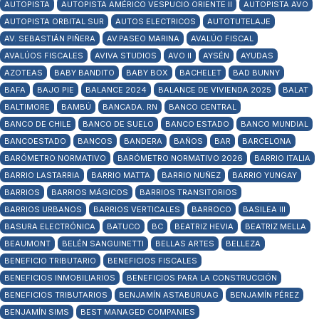
AUTOPISTA
AUTOPISTA AMÉRICO VESPUCIO ORIENTE II
AUTOPISTA AVO
AUTOPISTA ORBITAL SUR
AUTOS ELECTRICOS
AUTOTUTELAJE
AV. SEBASTIÁN PIÑERA
AV.PASEO MARINA
AVALÚO FISCAL
AVALÚOS FISCALES
AVIVA STUDIOS
AVO II
AYSÉN
AYUDAS
AZOTEAS
BABY BANDITO
BABY BOX
BACHELET
BAD BUNNY
BAFA
BAJO PIE
BALANCE 2024
BALANCE DE VIVIENDA 2025
BALAT
BALTIMORE
BAMBÚ
BANCADA. RN
BANCO CENTRAL
BANCO DE CHILE
BANCO DE SUELO
BANCO ESTADO
BANCO MUNDIAL
BANCOESTADO
BANCOS
BANDERA
BAÑOS
BAR
BARCELONA
BARÓMETRO NORMATIVO
BARÓMETRO NORMATIVO 2026
BARRIO ITALIA
BARRIO LASTARRIA
BARRIO MATTA
BARRIO NUÑEZ
BARRIO YUNGAY
BARRIOS
BARRIOS MÁGICOS
BARRIOS TRANSITORIOS
BARRIOS URBANOS
BARRIOS VERTICALES
BARROCO
BASILEA III
BASURA ELECTRÓNICA
BATUCO
BC
BEATRIZ HEVIA
BEATRIZ MELLA
BEAUMONT
BELÉN SANGUINETTI
BELLAS ARTES
BELLEZA
BENEFICIO TRIBUTARIO
BENEFICIOS FISCALES
BENEFICIOS INMOBILIARIOS
BENEFICIOS PARA LA CONSTRUCCIÓN
BENEFICIOS TRIBUTARIOS
BENJAMÍN ASTABURUAG
BENJAMÍN PÉREZ
BENJAMÍN SIMS
BEST MANAGED COMPANIES