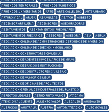
ARRIENDOS TEMPORALES
ARRIENDOS TURÍSTICOS
ARRIENDOS UNIVERSITARIOS
ARTE
ARTE CALLEJERO
ARTE URBANO
ARTURO VIDAL
ARUBA
ASAMBLEAS
ASATCH
ASBESTO
ASCENSOR ARTILLERÍA
ASCENSORES
ASEGURADORAS
ASENTAMIENTOS
ASENTAMIENTOS IRREGULARES
ASENTAMIENTOS PRECARIOS
ASESORES
ASESORIA
ASIA
ASIPLA
ASOCIACIÓN CHILENA DE ADMINISTRADORES DE FONDOS DE INVERSIÓN
ASOCIACIÓN CHILENA DE DERECHO INMOBILIARIO
ASOCIACIÓN CONSTRUCTORES CIVILES UC
ASOCIACIÓN DE AGENTES INMOBILIARIOS DE MIAMI
ASOCIACIÓN DE BANCOS E INSTITUCIONES
ASOCIACIÓN DE CONSTRUCTORES CIVILES UC
ASOCIACIÓN DE MUNICIPIOS MSUR
ASOCIACIÓN DE OFICINAS DE ARQUITECTOS
ASOCIACIÓN GREMIAL DE INDUSTRIALES DEL PLÁSTICO
ASPECTOS LEGALES
ASTRID PINTO MUÑOZ
ATACAMA
ATENCIÓN AL CLIENTE
AUMENTO VALOR
AUSDAUER
AUSDAWER
AUSPICIOS
AUSTRALIA
AUSTRIA
AUTOMATIZACIÓN
AUTOMÓVILES