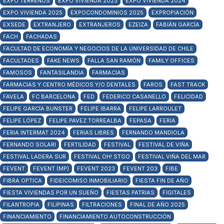
EXPO TERRENOS
EXPO VIVIENDA 2023
EXPO VIVIENDA 2024
EXPO VIVIENDA 2025
EXPOCONDOMINIOS 2025
EXPROPIACIÓN
EXSEDE
EXTRANJERO
EXTRANJEROS
EZEIZA
FABIÁN GARCÍA
FACH
FACHADAS
FACULTAD DE ECONOMÍA Y NEGOCIOS DE LA UNIVERSIDAD DE CHILE
FACULTADES
FAKE NEWS
FALLA SAN RAMÓN
FAMILY OFFICES
FAMOSOS
FANTASILANDIA
FARMACIAS
FARMACIAS Y CENTRO MÉDICOS Y/O DENTALES
FAROS
FAST TRACK
FAVELA
FC BARCELONA
FED
FEDERICO CASANELLO
FELICIDAD
FELIPE GARCÍA BUNSTER
FELIPE IBARRA
FELIPE LARROULET
FELIPE LÓPEZ
FELIPE PAVEZ TORREALBA
FEPASA
FERIA
FERIA INTERMAT 2024
FERIAS LIBRES
FERNANDO MANDIOLA
FERNANDO SOLARI
FERTILIDAD
FESTIVAL
FESTIVAL DE VIÑA
FESTIVAL LADERA SUR
FESTIVAL OH! STGO
FESTIVAL VIÑA DEL MAR
FEVENT
FEVENT (MP)
FEVENT 2023
FEVENT 203
FIBE
FIBRA OPTICA
FIDEICOMISO INMOBILIARIO
FIESTA FIN DE AÑO
FIESTA VIVIENDAS POR UN SUEÑO
FIESTAS PATRIAS
FIGITALES
FILANTROPIA
FILIPINAS
FILTRACIONES
FINAL DE AÑO 2025
FINANCIAMIENTO
FINANCIAMIENTO AUTOCONSTRUCCIÓN