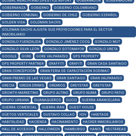
GLOBAL WEALTH AND LIFESTYLE REPORT
GOBERNADOR
GOBERNADORA
GOBERNANZA
GOBIERNO
GOBIERNO COLOMBIANO
GOBIERNO COMUNAL
GOBIERNO DE CHILE
GOBIERNO ESPAÑOL
GOLDEN VISA
GOLDMAN SACHS
GOLDMAN SACHS AJUSTA SUS PROYECCIONES PARA EL SECTOR
INMOBILIARIO
GONZALO FUENZALIDA
GONZALO JIMÉNEZ COCQ
GONZALO MUT
GONZALO SILVA LEÓN
GONZALO SOTOMAYOR
GONZALO URETA
GOOGLE
GORE
GORE VALPARAÍSO
GPS PROPERTY
GPS PROPERTY PARTNER
GRAFFITI
GRAFITI
GRAN CASA SANTIAGO
GRAN CONCEPCIÓN
GRAN FERIA DE CAPACITACIÓN SODIMAC
GRAN PREMIO DE LAS VEGAS
GRAN SANTIAGO
GRAN VALPARAÍSO
GRECIA
GREEN DRINKS
GREMIOS
GREYSTAR
GREYSTAR
GROWTH MARKETING
GRUPO ALTING
GRUPO NUMA
GRUPO PATIO
GRUPO URBANA
GUANAQUEROS
GUCCI
GUERRA ARANCELARIA
GUERRA COMERCIAL
GUERRA IRÁN
GUEST HOUSE
GÜETOS VERTICALES
GUSTAVO COLLAO
H2V
HABITAGE
HABITALIDAD
HACIENDA
HACINAMIENTO
HACKER INMOBILIARIOS
HALL DE ACCESOS
HALLOWEEN
HAMBURGO
HANOI
HECTÁREAS