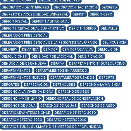
DECORACIÓN BAÑO
DECORACIÓN DE FLORES
DECORACIÓN DE INTERIORES
DECORACIÓN HABITACIÓN
DECRETO
DECRETO DE ACCESIBILIDAD UNIVERSAL
DÉFICIT
DÉFICIT CERO
DÉFICIT FISCAL
DÉFICIT HABITACIONAL
DÉFICIT HABITACIONAL CUANTITATIVO
DÉFICIT HÍDRICO
DEL VALLE
DELEGACIÓN PRESIDENCIAL
DELEGACIÓN PRESIDENCIAL DE LA REGIÓN DE VALPARAÍSO
DELINCUENCIA
DELIVERY
DEMANDA
DEMOCR
DEMOCRACIA VIVA
DEMOLICIÓN
DEMOLICIONES
DENSIDAD POBLACIONAL
DENSIFICACIÓN
DENUNCIA DE OBRA NUEVA
DEPA YA
DEPARTAMENTO TI OUTSOURCING
DEPARTAMENTOS
DEPARTAMENTOS EN ARRIENDO
DEPARTAMENTOS NUEVOS
DEPARTAMENTOS USADOS
DEPORTE
DEPORTES
DEPRECIACIÓN
DEPTHOUSES
DERECHO A LA VIVIENDA
DERECHO A LA VIVIENDA DIGNA
DERECHO DE ASEO
DERECHO INMOBILIARIO
DERECHO REAL DE CONSERVACIÓN
DERECHOS DE AGUA
DERECHOS DE AGUAS
DERECHOS DE ASEO
DESAFÍO LEVANTEMOS CHILE
DESAFÍO NET ZERO 2030
DESAFÍO NETZERO 2030
DESAFÍO NETZERO2030
DESAFÍOS TÚNEL SUBMARINO 45 METROS DE PROFUNDIDAD