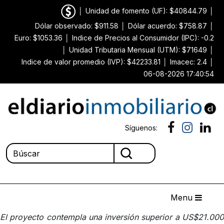
│
Unidad de fomento (UF): $40844.79
│
Dólar observado: $911.58
│
Dólar acuerdo: $758.87
│
Euro: $1053.36
│
Indice de Precios al Consumidor (IPC): -0.2
│
Unidad Tributaria Mensual (UTM): $71649
│
Indice de valor promedio (IVP): $42233.81
│
Imacec: 2.4
│
06-08-2026 17:40:54
Síguenos:
Menu
El proyecto contempla una inversión superior a US$21.000