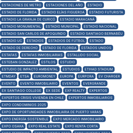
ESTACIONES DE METRO
ESTACIONES DEL AÑO
ESTADIO
ESTADIO DE FLORIDA
ESTADIO ELÍAS FIGUEROA
ESTADIO FUTURISTA
ESTADIO LA GRANJA DE CURICÓ
ESTADIO MARACANÁ
ESTADIO MONUMENTAL
ESTADIO MUNICIPAL
ESTADIO NACIONAL
ESTADIO SAN CARLOS DE APOQUINDO
ESTADIO SANTIAGO BERNABÉU
ESTADIO UC
ESTADIOS
ESTADIOS DE FÚTBOL
ESTADO
ESTADO DE DERECHO
ESTADO DE FLORIDA
ESTADOS UNIDOS
ESTAFAS
ESTAFAS INMOBILIARIAS
ESTALLIDO SOCIAL
ESTEBAN GONZALEZ
ESTILOS
ESTUDIO
ESTUDIO DE IMPACTO AMBIENTAL
ESTUDIOS
ETIHAD STADIUM
ETMDAY
ETSA
EUROMONEY
EUROPA
EURPORA
EV CHARGER
EVENTO
EVENTO INMOBILIARIO
EVENTOS
EVERGRANDE
EX SANTIAGO COLLEGE
EX SEDE
EXP REALTY
EXPERTOS
EXPERTOS CRISIS VIVIENDA EN CHILE
EXPERTOS INMOBILIARIOS
EXPO CONDOMINIOS 2025
EXPO DE OPORTUNIDADES INMOBILIARIA DE PUERTO VARAS
EXPO ENERGÍA SOSTENIBLE
EXPO MERCADO INMOBILIARIO
EXPO OSAKA
EXPO REAL ESTATE
EXPO RENTA CORTA