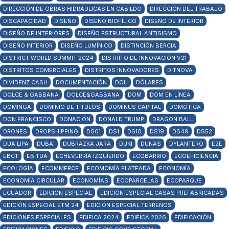
DIRECCIÓN DE OBRAS HIDRÁULICAS EN CABILDO
DIRECCIÓN DEL TRABAJO
DISCAPACIDAD
DISEÑO
DISEÑO BIOFÍLICO
DISEÑO DE INTERIOR
DISEÑO DE INTERIORES
DISEÑO ESTRUCTURAL ANTISISMO
DISEÑO INTERIOR
DISEÑO LUMÍNICO
DISTINCIÓN BERCIA
DISTRICT WORLD SUMMIT 2024
DISTRITO DE INNOVACIÓN V21
DISTRITOS COMERCIALES
DISTRITOS INNOVADORES
DITNOVA
DIVIDENZ CASH
DOCUMENTACIÓN
DOH
DÓLARES
DOLCE & GABBANA
DOLCE&GABBANA
DOM
DOM EN LÍNEA
DOMINGA
DOMINIO DE TÍTULOS
DOMINUS CAPITAL
DOMÓTICA
DON FRANCISCO
DONACIÓN
DONALD TRUMP
DRAGON BALL
DRONES
DROPSHIPPING
DS01
DS1
DS10
DS19
DS49
DS52
DUA LIPA
DUBAI
DUBRAZKA JARA
DUKI
DUNAS
DYLANTERO
E2E
EBCT
EBITDA
ECHEVERRÍA IZQUIERDO
ECOBARRIO
ECOEFICIENCIA
ECOLOGÍA
ECOMMERCE
ECOMOMÍA PLATEADA
ECONOMÍA
ECONOMÍA CIRCULAR
ECONOMÍAS
ECOPARCELAS
ECOPARQUE
ECUADOR
EDICION ESPECIAL
EDICIÓN ESPECIAL CASAS PREFABRICADAS
EDICIÓN ESPECIAL ETM 24
EDICIÓN ESPECIAL TERRENOS
EDICIONES ESPECIALES
EDIFICA 2024
EDIFICA 2026
EDIFICACIÓN