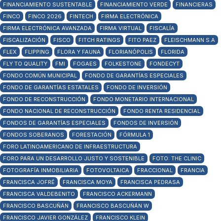
FINANCIAMIENTO SUSTENTABLE
FINANCIAMIENTO VERDE
FINANCIERAS
FINCO
FINCO 2026
FINTECH
FIRMA ELECTRÓNICA
FIRMA ELECTRÓNICA AVANZADA
FIRMA VIRTUAL
FISCALÍA
FISCALIZACIÓN
FISCO
FITCH RATINGS
FITO PAEZ
FLEISCHMANN S.A
FLEX
FLIPPING
FLORA Y FAUNA
FLORIANÓPOLIS
FLORIDA
FLY TO QUALITY
FMI
FOGAES
FOLKESTONE
FONDECYT
FONDO COMÚN MUNICIPAL
FONDO DE GARANTÍAS ESPECIALES
FONDO DE GARANTÍAS ESTATALES
FONDO DE INVERSIÓN
FONDO DE RECONSTRUCCIÓN
FONDO MONETARIO INTERNACIONAL
FONDO NACIONAL DE RECONSTRUCCIÓN
FONDO RENTA RESIDENCIAL
FONDOS DE GARANTÍAS ESPECIALES
FONDOS DE INVERSIÓN
FONDOS SOBERANOS
FORESTACIÓN
FÓRMULA 1
FORO LATINOAMERICANO DE INFRAESTRUCTURA
FORO PARA UN DESARROLLO JUSTO Y SOSTENIBLE
FOTO: THE CLINIC
FOTOGRAFÍA INMOBILIARIA
FOTOVOLTAICA
FRACCIONAL
FRANCIA
FRANCISCA JOFRÉ
FRANCISCA MOYA
FRANCISCA PEDRASA
FRANCISCA VALDEBENITO
FRANCISCO ACKERMANN
FRANCISCO BASCUÑÁN
FRANCISCO BASCUÑÁN W
FRANCISCO JAVIER GONZÁLEZ
FRANCISCO KLEIN