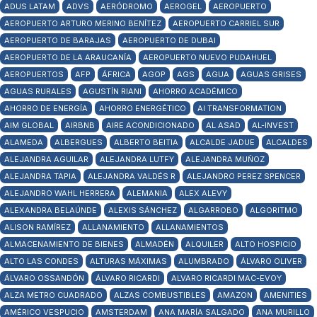
ADUS LATAM
ADVS
AERÓDROMO
AEROGEL
AEROPUERTO
AEROPUERTO ARTURO MERINO BENÍTEZ
AEROPUERTO CARRIEL SUR
AEROPUERTO DE BARAJAS
AEROPUERTO DE DUBAI
AEROPUERTO DE LA ARAUCANÍA
AEROPUERTO NUEVO PUDAHUEL
AEROPUERTOS
AFP
ÁFRICA
AGOP
AGS
AGUA
AGUAS GRISES
AGUAS RURALES
AGUSTÍN RIANI
AHORRO ACADÉMICO
AHORRO DE ENERGÍA
AHORRO ENERGÉTICO
AI TRANSFORMATION
AIM GLOBAL
AIRBNB
AIRE ACONDICIONADO
AL ASAD
AL-INVEST
ALAMEDA
ALBERGUES
ALBERTO BEITIA
ALCALDE JADUE
ALCALDES
ALEJANDRA AGUILAR
ALEJANDRA LUTFY
ALEJANDRA MUÑOZ
ALEJANDRA TAPIA
ALEJANDRA VALDÉS R
ALEJANDRO PEREZ SPENCER
ALEJANDRO WAHL HERRERA
ALEMANIA
ALEX ALEVY
ALEXANDRA BELAÚNDE
ALEXIS SÁNCHEZ
ALGARROBO
ALGORITMO
ALISON RAMÍREZ
ALLANAMIENTO
ALLANAMIENTOS
ALMACENAMIENTO DE BIENES
ALMADÉN
ALQUILER
ALTO HOSPICIO
ALTO LAS CONDES
ALTURAS MÁXIMAS
ALUMBRADO
ÁLVARO OLIVER
ÁLVARO OSSANDÓN
ÁLVARO RICARDI
ALVARO RICARDI MAC-EVOY
ALZA METRO CUADRADO
ALZAS COMBUSTIBLES
AMAZON
AMENITIES
AMÉRICO VESPUCIO
AMSTERDAM
ANA MARÍA SALGADO
ANA MURILLO