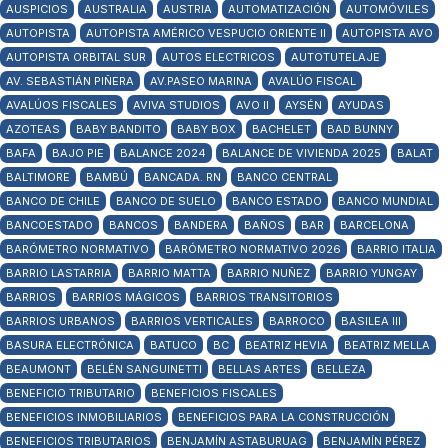
AUSPICIOS
AUSTRALIA
AUSTRIA
AUTOMATIZACIÓN
AUTOMÓVILES
AUTOPISTA
AUTOPISTA AMÉRICO VESPUCIO ORIENTE II
AUTOPISTA AVO
AUTOPISTA ORBITAL SUR
AUTOS ELECTRICOS
AUTOTUTELAJE
AV. SEBASTIÁN PIÑERA
AV.PASEO MARINA
AVALÚO FISCAL
AVALÚOS FISCALES
AVIVA STUDIOS
AVO II
AYSÉN
AYUDAS
AZOTEAS
BABY BANDITO
BABY BOX
BACHELET
BAD BUNNY
BAFA
BAJO PIE
BALANCE 2024
BALANCE DE VIVIENDA 2025
BALAT
BALTIMORE
BAMBÚ
BANCADA. RN
BANCO CENTRAL
BANCO DE CHILE
BANCO DE SUELO
BANCO ESTADO
BANCO MUNDIAL
BANCOESTADO
BANCOS
BANDERA
BAÑOS
BAR
BARCELONA
BARÓMETRO NORMATIVO
BARÓMETRO NORMATIVO 2026
BARRIO ITALIA
BARRIO LASTARRIA
BARRIO MATTA
BARRIO NUÑEZ
BARRIO YUNGAY
BARRIOS
BARRIOS MÁGICOS
BARRIOS TRANSITORIOS
BARRIOS URBANOS
BARRIOS VERTICALES
BARROCO
BASILEA III
BASURA ELECTRÓNICA
BATUCO
BC
BEATRIZ HEVIA
BEATRIZ MELLA
BEAUMONT
BELÉN SANGUINETTI
BELLAS ARTES
BELLEZA
BENEFICIO TRIBUTARIO
BENEFICIOS FISCALES
BENEFICIOS INMOBILIARIOS
BENEFICIOS PARA LA CONSTRUCCIÓN
BENEFICIOS TRIBUTARIOS
BENJAMÍN ASTABURUAG
BENJAMÍN PÉREZ