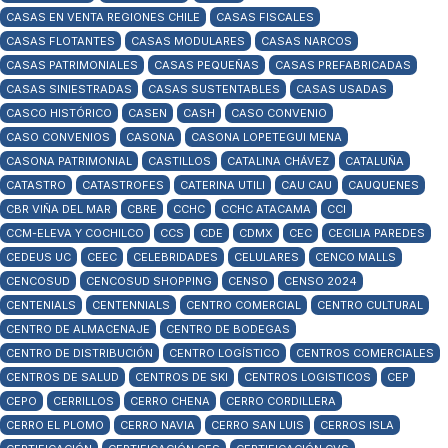
CASAS EN VENTA REGIONES CHILE
CASAS FISCALES
CASAS FLOTANTES
CASAS MODULARES
CASAS NARCOS
CASAS PATRIMONIALES
CASAS PEQUEÑAS
CASAS PREFABRICADAS
CASAS SINIESTRADAS
CASAS SUSTENTABLES
CASAS USADAS
CASCO HISTÓRICO
CASEN
CASH
CASO CONVENIO
CASO CONVENIOS
CASONA
CASONA LOPETEGUI MENA
CASONA PATRIMONIAL
CASTILLOS
CATALINA CHÁVEZ
CATALUÑA
CATASTRO
CATASTROFES
CATERINA UTILI
CAU CAU
CAUQUENES
CBR VIÑA DEL MAR
CBRE
CCHC
CCHC ATACAMA
CCI
CCM-ELEVA Y COCHILCO
CCS
CDE
CDMX
CEC
CECILIA PAREDES
CEDEUS UC
CEEC
CELEBRIDADES
CELULARES
CENCO MALLS
CENCOSUD
CENCOSUD SHOPPING
CENSO
CENSO 2024
CENTENIALS
CENTENNIALS
CENTRO COMERCIAL
CENTRO CULTURAL
CENTRO DE ALMACENAJE
CENTRO DE BODEGAS
CENTRO DE DISTRIBUCIÓN
CENTRO LOGÍSTICO
CENTROS COMERCIALES
CENTROS DE SALUD
CENTROS DE SKI
CENTROS LOGISTICOS
CEP
CEPO
CERRILLOS
CERRO CHENA
CERRO CORDILLERA
CERRO EL PLOMO
CERRO NAVIA
CERRO SAN LUIS
CERROS ISLA