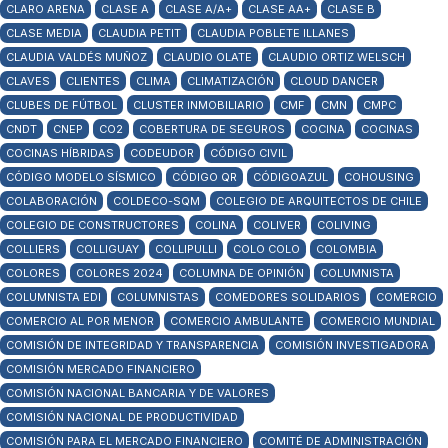
CLARO ARENA
CLASE A
CLASE A/A+
CLASE AA+
CLASE B
CLASE MEDIA
CLAUDIA PETIT
CLAUDIA POBLETE ILLANES
CLAUDIA VALDÉS MUÑOZ
CLAUDIO OLATE
CLAUDIO ORTIZ WELSCH
CLAVES
CLIENTES
CLIMA
CLIMATIZACIÓN
CLOUD DANCER
CLUBES DE FÚTBOL
CLUSTER INMOBILIARIO
CMF
CMN
CMPC
CNDT
CNEP
CO2
COBERTURA DE SEGUROS
COCINA
COCINAS
COCINAS HÍBRIDAS
CODEUDOR
CÓDIGO CIVIL
CÓDIGO MODELO SÍSMICO
CÓDIGO QR
CÓDIGOAZUL
COHOUSING
COLABORACIÓN
COLDECO-SQM
COLEGIO DE ARQUITECTOS DE CHILE
COLEGIO DE CONSTRUCTORES
COLINA
COLIVER
COLIVING
COLLIERS
COLLIGUAY
COLLIPULLI
COLO COLO
COLOMBIA
COLORES
COLORES 2024
COLUMNA DE OPINIÓN
COLUMNISTA
COLUMNISTA EDI
COLUMNISTAS
COMEDORES SOLIDARIOS
COMERCIO
COMERCIO AL POR MENOR
COMERCIO AMBULANTE
COMERCIO MUNDIAL
COMISIÓN DE INTEGRIDAD Y TRANSPARENCIA
COMISIÓN INVESTIGADORA
COMISIÓN MERCADO FINANCIERO
COMISIÓN NACIONAL BANCARIA Y DE VALORES
COMISIÓN NACIONAL DE PRODUCTIVIDAD
COMISIÓN PARA EL MERCADO FINANCIERO
COMITÉ DE ADMINISTRACIÓN