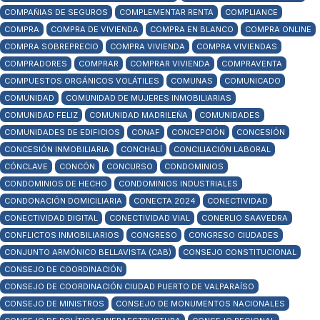
COMPAÑIAS DE SEGUROS
COMPLEMENTAR RENTA
COMPLIANCE
COMPRA
COMPRA DE VIVIENDA
COMPRA EN BLANCO
COMPRA ONLINE
COMPRA SOBREPRECIO
COMPRA VIVIENDA
COMPRA VIVIENDAS
COMPRADORES
COMPRAR
COMPRAR VIVIENDA
COMPRAVENTA
COMPUESTOS ORGÁNICOS VOLÁTILES
COMUNAS
COMUNICADO
COMUNIDAD
COMUNIDAD DE MUJERES INMOBILIARIAS
COMUNIDAD FELIZ
COMUNIDAD MADRILEÑA
COMUNIDADES
COMUNIDADES DE EDIFICIOS
CONAF
CONCEPCIÓN
CONCESIÓN
CONCESIÓN INMOBILIARIA
CONCHALÍ
CONCILIACIÓN LABORAL
CÓNCLAVE
CONCÓN
CONCURSO
CONDOMINIOS
CONDOMINIOS DE HECHO
CONDOMINIOS INDUSTRIALES
CONDONACIÓN DOMICILIARIA
CONECTA 2024
CONECTIVIDAD
CONECTIVIDAD DIGITAL
CONECTIVIDAD VIAL
CONERLIO SAAVEDRA
CONFLICTOS INMOBILIARIOS
CONGRESO
CONGRESO CIUDADES
CONJUNTO ARMÓNICO BELLAVISTA (CAB)
CONSEJO CONSTITUCIONAL
CONSEJO DE COORDINACIÓN
CONSEJO DE COORDINACIÓN CIUDAD PUERTO DE VALPARAÍSO
CONSEJO DE MINISTROS
CONSEJO DE MONUMENTOS NACIONALES