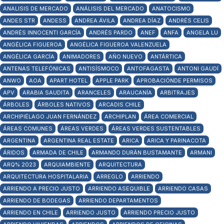
ANALISIS DE MERCADO
ANÁLISIS DEL MERCADO
ANATOCISMO
ANDES STR
ANDESS
ANDREA ÁVILA
ANDREA DÍAZ
ANDRÉS CELIS
ANDRÉS INNOCENTI GARCÍA
ANDRÉS PARDO
ANEF
ANFA
ANGELA LU
ANGÉLICA FIGUEROA
ANGÉLICA FIGUEROA VALENZUELA
ANGÉLICA GARCÍA
ANIMADORES
AÑO NUEVO
ANTÁRTICA
ANTENAS TELEFÓNICAS
ANTISÍSMOCO
ANTOFAGASTA
ANTONI GAUDÍ
ANWO
AOA
APART HOTEL
APPLE PARK
APROBACIÓNDE PERMISOS
APV
ARABIA SAUDITA
ARANCELES
ARAUCANÍA
ARBITRAJES
ÁRBOLES
ÁRBOLES NATIVOS
ARCADIS CHILE
ARCHIPIÉLAGO JUAN FERNÁNDEZ
ARCHIPLAN
ÁREA COMERCIAL
ÁREAS COMUNES
ÁREAS VERDES
ÁREAS VERDES SUSTENTABLES
ARGENTINA
ARGENTINA REAL ESTATE
ARICA
ARICA Y PARINACOTA
ÁRIDOS
ARMADA DE CHILE
ARMANDO DURÁN BUSTAMANTE
ARMANI
ARQ% 2023
ARQUIAMBIENTE
ARQUITECTURA
ARQUITECTURA HOSPITALARIA
ARREGLO
ARRIENDO
ARRIENDO A PRECIO JUSTO
ARRIENDO ASEQUIBLE
ARRIENDO CASAS
ARRIENDO DE BODEGAS
ARRIENDO DEPARTAMENTOS
ARRIENDO EN CHILE
ARRIENDO JUSTO
ARRIENDO PRECIO JUSTO