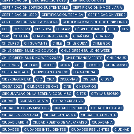
CERTIFICACIÓN
CERTIFICACIÓN CES
CERTIFICACIÓN CVS
CERTIFICACIÓN EDIFICIO SUSTENTABLE
CERTIFICACIÓN INMOBILIARIA
CERTIFICACIÓN LEED
CERTIFICACIÓN TÉRMICA
CERTIFICACIÓN VERDE
CERTIFICACIONES DE LA MADERA
CERTIFICACIONES DE SOSTENIBILIDAD
CES
CES 2023
CES 2024
CESFAM
CÉSPED HÍBRIDO
CEUT
CEV
CGR
CHAITÉN
CHAMPIONS LEAGUE
CHAÑARAL
CHATGPT
CHICUREO
CHIGUAYANTE
CHILE
CHILE CUIDA
CHILE GBC
CHILE GREEN BUILDING COUNCIL
CHILE GREEN BUILDING WEEK
CHILE GREEN BUILDING WEEK 2026
CHILE TRANSPARENTE
CHILEHAUS
CHILENOS
CHILLÁN
CHILOÉ
CHINA
CHIP
CHOLET
CHONGQING
CHRISTIAN BALE
CHRISTIAN CANCINO
CIA NACIONAL
CIBERSEGURIDAD
CIC
CICA
CICLOVÍAS
CIGIDEN
CIGSA
CIGSA 2023
CILINDROS DE GAS
CINE
CINERARIOS
CIRCUNVALACIÓN LA SERENA-COQUIMBO
CITÉS
CITY LAB BIOBÍO
CIUDAD
CIUDAD CICLISTA
CIUDAD CREATIVA
CIUDAD DE LOS 15 MINUTOS
CIUDAD DE MÉXICO
CIUDAD DEL CABO
CIUDAD EMPRESARIAL
CIUDAD FANTASMA
CIUDAD INTELIGENTE
CIUDAD JARDÍN
CIUDAD PUERTO DE VALPARAÍSO
CIUDADANÍA
CIUDADES
CIUDADES INTELIGENTES
CIUDADES RESILENTES
CIUDHAD