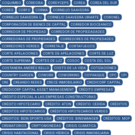
COQUIMBO
CÓRDOBA
CORDYCEPS
COREA
COREA DEL SUR
CORES
CORFO
CORMA
CORNELIO SAAVEDRA
CORNELIO SAAVEDRA U.
CORNELIO SAAVEDRA URIARTE
CORONEL
CORPORACIÓN DE BIENES DE CAPITAL
CORREDOR BIOCEANICO
CORREDOR DE PROPIEDAD
CORREDOR DE PROPIEDADADES
CORREDORAS DE PROPIEDADES
CORREDORES DE PROPIEDADES
CORREDORES VERDES
CORRETAJE
CORTAFUEGOS
CORTE APELACIONES
CORTE DE APELACIONES
CORTE DE LUZ
CORTE SUPREMA
CORTES DE LUZ
COSOC
COSTA DEL SOL
COSTANERA ANDRÉS BELLO
COSTO DE LA VIDA
COTIZACIONES
COUNTRY GARDEN
COWORK
COWORKING
COYHAIQUE
CPC
CPI
CRE
CREANDO REDES
CRECE INMOBILIARIO
CREDICORP CAPITAL
CREDICORP CAPITAL ASSET MANAGEMENT
CRÉDITO EMPRESAS
CRÉDITO ESPECIAL A LAS EMPRESAS CONSTRUCTORAS
CRÉDITO HIPOTECARIO
CRÉDITO: ATON
CRÉDITO: CEDIDA
CRÉDITOS
CRÉDITOS HIPOTECARIOS
CRÉDITOS HIPOTECARIOS VERDES
CREDITOS: BEIN SPORTS USA
CRÉDITOS: BINSWANGER
CRÉDITOS: MOP
CREMATORIOS
CRIPTOMONEDAS
CRISIS CLIMÁTICA
CRISIS HABITACIONAL
CRISIS HÍDRICA
CRISIS INMOBILIARIA