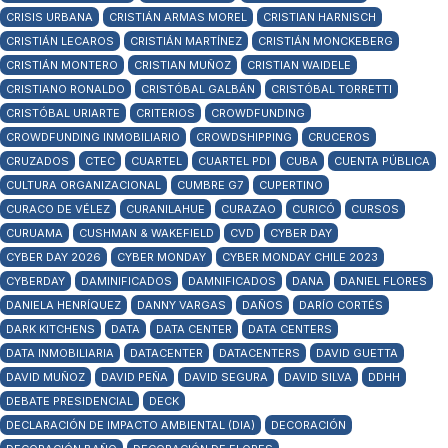
CRISIS URBANA
CRISTIÁN ARMAS MOREL
CRISTIAN HARNISCH
CRISTIÁN LECAROS
CRISTIÁN MARTÍNEZ
CRISTIÁN MONCKEBERG
CRISTIÁN MONTERO
CRISTIAN MUÑOZ
CRISTIAN WAIDELE
CRISTIANO RONALDO
CRISTÓBAL GALBÁN
CRISTÓBAL TORRETTI
CRISTÓBAL URIARTE
CRITERIOS
CROWDFUNDING
CROWDFUNDING INMOBILIARIO
CROWDSHIPPING
CRUCEROS
CRUZADOS
CTEC
CUARTEL
CUARTEL PDI
CUBA
CUENTA PÚBLICA
CULTURA ORGANIZACIONAL
CUMBRE G7
CUPERTINO
CURACO DE VÉLEZ
CURANILAHUE
CURAZAO
CURICÓ
CURSOS
CURUAMA
CUSHMAN & WAKEFIELD
CVD
CYBER DAY
CYBER DAY 2026
CYBER MONDAY
CYBER MONDAY CHILE 2023
CYBERDAY
DAMINIFICADOS
DAMNIFICADOS
DANA
DANIEL FLORES
DANIELA HENRÍQUEZ
DANNY VARGAS
DAÑOS
DARÍO CORTÉS
DARK KITCHENS
DATA
DATA CENTER
DATA CENTERS
DATA INMOBILIARIA
DATACENTER
DATACENTERS
DAVID GUETTA
DAVID MUÑOZ
DAVID PEÑA
DAVID SEGURA
DAVID SILVA
DDHH
DEBATE PRESIDENCIAL
DECK
DECLARACIÓN DE IMPACTO AMBIENTAL (DIA)
DECORACIÓN