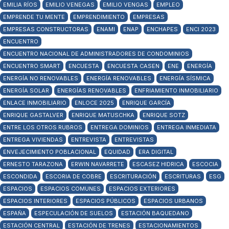
EMILIA RÍOS
EMILIO VENEGAS
EMILIO VENGAS
EMPLEO
EMPRENDE TU MENTE
EMPRENDIMIENTO
EMPRESAS
EMPRESAS CONSTRUCTORAS
ENAMI
ENAP
ENCHAPES
ENCI 2023
ENCUENTRO
ENCUENTRO NACIONAL DE ADMINISTRADORES DE CONDOMINIOS
ENCUENTRO SMART
ENCUESTA
ENCUESTA CASEN
ENE
ENERGÍA
ENERGÍA NO RENOVABLES
ENERGÍA RENOVABLES
ENERGÍA SÍSMICA
ENERGÍA SOLAR
ENERGÍAS RENOVABLES
ENFRIAMIENTO INMOBILIARIO
ENLACE INMOBILIARIO
ENLOCE 2025
ENRIQUE GARCÍA
ENRIQUE GASTALVER
ENRIQUE MATUSCHKA
ENRIQUE SOTZ
ENTRE LOS OTROS RUBROS
ENTREGA DOMINIOS
ENTREGA INMEDIATA
ENTREGA VIVIENDAS
ENTREVISTA
ENTREVISTAS
ENVEJECIMIENTO POBLACIONAL
EQUIDAD
ERA DIGITAL
ERNESTO TARAZONA
ERWIN NAVARRETE
ESCASEZ HIDRICA
ESCOCIA
ESCONDIDA
ESCORIA DE COBRE
ESCRITURACIÓN
ESCRITURAS
ESG
ESPACIOS
ESPACIOS COMUNES
ESPACIOS EXTERIORES
ESPACIOS INTERIORES
ESPACIOS PÚBLICOS
ESPACIOS URBANOS
ESPAÑA
ESPECULACIÓN DE SUELOS
ESTACIÓN BAQUEDANO
ESTACIÓN CENTRAL
ESTACIÓN DE TRENES
ESTACIONAMIENTOS