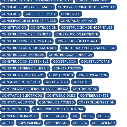
CONSEJO DE POLÍTICAS INFRAESTRUCTURA
CONSEJO REGIONAL
CONSEJO REGIONAL DEL MAULE
CONSEJO VECINAL DE DESARROLLO
CONSEJOS
CONSERJE REMOTO
CONSERJES
CONSERVADOR DE BIENES RAÍCES
CONSTANZA MORAGA
CONSTITUCIÓN
CONSTRUCCIÓN
CONSTRUCCIÓN DE HOSPITALES
CONSTRUCCIÓN DE VIVIENDAS
CONSTRUCCIÓN EFICIENTE
CONSTRUCCIÓN EN ARGENTINA
CONSTRUCCIÓN FLOTANTE
CONSTRUCCIÓN INDUSTRIALIZADA
CONSTRUCCIÓN LIVIANA EN SECO
CONSTRUCCIÓN MODULAR
CONSTRUCCIÓN ROBÓTICA
CONSTRUCCIÓN SOSTENIBLE
CONSTRUCIÓN
CONSTRUCTORAS
CONSTRUCTORES CIVILES UC
CONSTRUYE2025
CONSTRUYENDO CAMBIOS
CONSTUCCIÓN
CONSTUYEACCIÓN
CONSUMO ENERGÉTICO
CONTABILIDAD
CONTAINER
CONTRALORÍA GENERAL DE LA REPÚBLICA
CONTRATISTAS
CONTRATOS ELÉCTRICOS
CONTRIBUCIONES
CONTRIBUYENTES
CONTROL ACÚSTICO
CONTROL DE ACCESO
CONTROL DE GESTIÓN
CONTROL SOLAR
CONVENCIÓN CONSTITUCIONAL
CONVENCIÓN RAMSAR
COOPERATIVAS
COP
COP27
COP28
COP30
COPA AMÉRICA
COPENHAGUE
COPIAPÓ
COPROPIEDAD