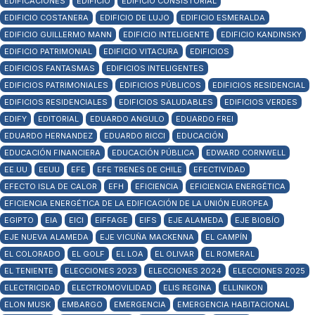
EDIFICACIONES
EDIFICIO
EDIFICIO CONSISTORIAL
EDIFICIO COSTANERA
EDIFICIO DE LUJO
EDIFICIO ESMERALDA
EDIFICIO GUILLERMO MANN
EDIFICIO INTELIGENTE
EDIFICIO KANDINSKY
EDIFICIO PATRIMONIAL
EDIFICIO VITACURA
EDIFICIOS
EDIFICIOS FANTASMAS
EDIFICIOS INTELIGENTES
EDIFICIOS PATRIMONIALES
EDIFICIOS PÚBLICOS
EDIFICIOS RESIDENCIAL
EDIFICIOS RESIDENCIALES
EDIFICIOS SALUDABLES
EDIFICIOS VERDES
EDIFY
EDITORIAL
EDUARDO ANGULO
EDUARDO FREI
EDUARDO HERNANDEZ
EDUARDO RICCI
EDUCACIÓN
EDUCACIÓN FINANCIERA
EDUCACIÓN PÚBLICA
EDWARD CORNWELL
EE.UU
EEUU
EFE
EFE TRENES DE CHILE
EFECTIVIDAD
EFECTO ISLA DE CALOR
EFH
EFICIENCIA
EFICIENCIA ENERGÉTICA
EFICIENCIA ENERGÉTICA DE LA EDIFICACIÓN DE LA UNIÓN EUROPEA
EGIPTO
EIA
EICI
EIFFAGE
EIFS
EJE ALAMEDA
EJE BIOBÍO
EJE NUEVA ALAMEDA
EJE VICUÑA MACKENNA
EL CAMPÍN
EL COLORADO
EL GOLF
EL LOA
EL OLIVAR
EL ROMERAL
EL TENIENTE
ELECCIONES 2023
ELECCIONES 2024
ELECCIONES 2025
ELECTRICIDAD
ELECTROMOVILIDAD
ELIS REGINA
ELLINIKON
ELON MUSK
EMBARGO
EMERGENCIA
EMERGENCIA HABITACIONAL