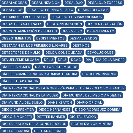
DESALADORAS
DESALINIZACIÓN
DESALOJO
DESALOJO EXPRESS
DESALOJOS
DESARROLLO INMOBILIARIO
DESARROLLO PAÍS
DESARROLLO RESIDENCIAL
DESARROLLOS INMOBILIARIOS
DESASTRES NATURALES
DESCARBONIZACIÓN
DESCENTRALIZACIÓN
DESCONTAMINACIÓN DE SUELOS
DESEMPLEO
DESESTIMIENTO
DESESTIMIENTOS
DESISTIMIENTOS
DESMALEZADOS
DESTACAN EN LOS PRIMEROS LUGARES
DESTINOS
DETECTORES DE HUMO
DEUDA CONSOLIDADA
DEVOLUCIONES
DEVUELVEME MI CASA
DFL 2
DFL2
DGAC
DIA
DÍA DE LA MADRE
DÍA DE LA MUJER
DÍA DE LOS PATRIMONIOS
DÍA DEL ADMINISTRADOR Y ADMINISTRADORA
DÍA DEL PATRIMONIO
DÍA DEL TRABAJADOR
DÍA INTERNACIONAL DE LA INGENIERÍA PARA EL DESARROLLO SOSTENIBLE
DÍA INTERNACIONAL DE LA MUJER
DÍA MUNDIAL DEL MEDIO AMBIENTE
DÍA MUNDIAL DEL SUELO
DIANE KEATON
DIARIO OFICIAL
DIEGO CARPENTIER
DIEGO HERNÁNDEZ
DIEGO RODRÍGUEZ CORREA
DIEGO SIMONETTI
DIETTER RAHMER
DIGITALIZACIÓN
DIGITALIZACIÓN DE LA CONSTRUCCIÓN
DIGITALIZACIÓN MINERA
DIGITALIZADORA
DIPUTADA FLORES