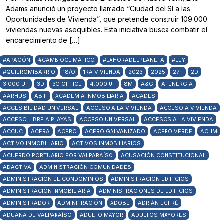
Adams anunció un proyecto llamado “Ciudad del Sí a las
Oportunidades de Vivienda”, que pretende construir 109.000
viviendas nuevas asequibles. Esta iniciativa busca combatir el
encarecimiento de […]
#APAGÓN
#CAMBIOCLIMÁTICO
#LAHORADELPLANETA
#LEY
#QUIEROMIBARRIO
18/O
1RA VIVIENDA
2023
2025
27F
2D
3.000 UF
3D
3G OFFICE
4.000 UF
8M
A&G
A+ENERGÍA
AARHUS
ABIF
ACADEMIA INMOBILIARIA
ACADES
ACCESIBILIDAD UNIVERSAL
ACCESO A LA VIVIENDA
ACCESO A VIVIENDA
ACCESO LIBRE A PLAYAS
ACCESO UNIVERSAL
ACCESOS A LA VIVIENDA
ACCUC
ACERA
ACERO
ACERO GALVANIZADO
ACERO VERDE
ACHM
ACTIVO INMOBILIARIO
ACTIVOS INMOBILIARIOS
ACUERDO PORTUARIO POR VALPARAÍSO
ACUSACIÓN CONSTITUCIONAL
ADACTIVA
ADMINISTRACIÓN COMUNIDADES
ADMINISTRACIÓN DE CONDOMINIOS
ADMINISTRACIÓN EDIFICIOS
ADMINISTRACIÓN INMOBILIARIA
ADMINISTRACIONES DE EDIFICIOS
ADMINISTRADOR
ADMINITRACIÓN
ADOBE
ADRIÁN JOFRÉ
ADUANA DE VALPARAÍSO
ADULTO MAYOR
ADULTOS MAYORES