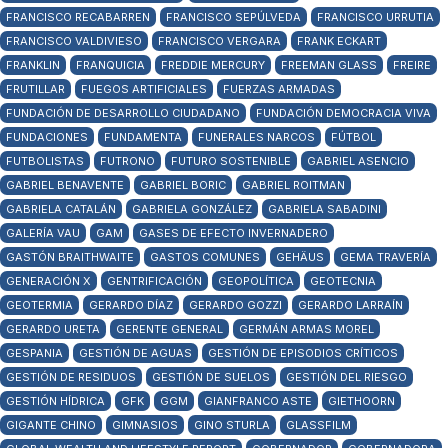
FRANCISCO RECABARREN
FRANCISCO SEPÚLVEDA
FRANCISCO URRUTIA
FRANCISCO VALDIVIESO
FRANCISCO VERGARA
FRANK ECKART
FRANKLIN
FRANQUICIA
FREDDIE MERCURY
FREEMAN GLASS
FREIRE
FRUTILLAR
FUEGOS ARTIFICIALES
FUERZAS ARMADAS
FUNDACIÓN DE DESARROLLO CIUDADANO
FUNDACIÓN DEMOCRACIA VIVA
FUNDACIONES
FUNDAMENTA
FUNERALES NARCOS
FÚTBOL
FUTBOLISTAS
FUTRONO
FUTURO SOSTENIBLE
GABRIEL ASENCIO
GABRIEL BENAVENTE
GABRIEL BORIC
GABRIEL ROITMAN
GABRIELA CATALÁN
GABRIELA GONZÁLEZ
GABRIELA SABADINI
GALERÍA VAU
GAM
GASES DE EFECTO INVERNADERO
GASTÓN BRAITHWAITE
GASTOS COMUNES
GEHÄUS
GEMA TRAVERÍA
GENERACIÓN X
GENTRIFICACIÓN
GEOPOLÍTICA
GEOTECNIA
GEOTERMIA
GERARDO DÍAZ
GERARDO GOZZI
GERARDO LARRAÍN
GERARDO URETA
GERENTE GENERAL
GERMÁN ARMAS MOREL
GESPANIA
GESTIÓN DE AGUAS
GESTIÓN DE EPISODIOS CRÍTICOS
GESTIÓN DE RESIDUOS
GESTIÓN DE SUELOS
GESTIÓN DEL RIESGO
GESTIÓN HÍDRICA
GFK
GGM
GIANFRANCO ASTE
GIETHOORN
GIGANTE CHINO
GIMNASIOS
GINO STURLA
GLASSFILM