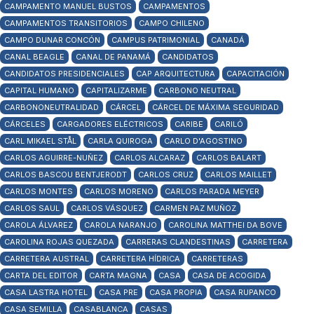
CAMPAMENTO MANUEL BUSTOS
CAMPAMENTOS
CAMPAMENTOS TRANSITORIOS
CAMPO CHILENO
CAMPO DUNAR CONCÓN
CAMPUS PATRIMONIAL
CANADÁ
CANAL BEAGLE
CANAL DE PANAMÁ
CANDIDATOS
CANDIDATOS PRESIDENCIALES
CAP ARQUITECTURA
CAPACITACIÓN
CAPITAL HUMANO
CAPITALIZARME
CARBONO NEUTRAL
CARBONONEUTRALIDAD
CÁRCEL
CÁRCEL DE MÁXIMA SEGURIDAD
CÁRCELES
CARGADORES ELÉCTRICOS
CARIBE
CARILÓ
CARL MIKAEL STÅL
CARLA QUIROGA
CARLO D'AGOSTINO
CARLOS AGUIRRE-NUÑEZ
CARLOS ALCARAZ
CARLOS BALART
CARLOS BASCOU BENTJERODT
CARLOS CRUZ
CARLOS MAILLET
CARLOS MONTES
CARLOS MORENO
CARLOS PARADA MEYER
CARLOS SAUL
CARLOS VÁSQUEZ
CARMEN PAZ MUÑOZ
CAROLA ÁLVAREZ
CAROLA NARANJO
CAROLINA MATTHEI DA BOVE
CAROLINA ROJAS QUEZADA
CARRERAS CLANDESTINAS
CARRETERA
CARRETERA AUSTRAL
CARRETERA HÍDRICA
CARRETERAS
CARTA DEL EDITOR
CARTA MAGNA
CASA
CASA DE ACOGIDA
CASA LASTRA HOTEL
CASA PRE
CASA PROPIA
CASA RUPANCO
CASA SEMILLA
CASABLANCA
CASAS