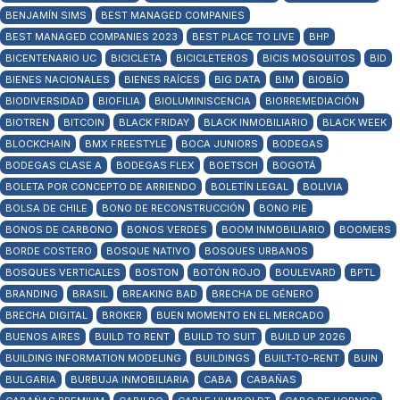
BENJAMÍN SIMS
BEST MANAGED COMPANIES
BEST MANAGED COMPANIES 2023
BEST PLACE TO LIVE
BHP
BICENTENARIO UC
BICICLETA
BICICLETEROS
BICIS MOSQUITOS
BID
BIENES NACIONALES
BIENES RAÍCES
BIG DATA
BIM
BIOBÍO
BIODIVERSIDAD
BIOFILIA
BIOLUMINISCENCIA
BIORREMEDIACIÓN
BIOTREN
BITCOIN
BLACK FRIDAY
BLACK INMOBILIARIO
BLACK WEEK
BLOCKCHAIN
BMX FREESTYLE
BOCA JUNIORS
BODEGAS
BODEGAS CLASE A
BODEGAS FLEX
BOETSCH
BOGOTÁ
BOLETA POR CONCEPTO DE ARRIENDO
BOLETÍN LEGAL
BOLIVIA
BOLSA DE CHILE
BONO DE RECONSTRUCCIÓN
BONO PIE
BONOS DE CARBONO
BONOS VERDES
BOOM INMOBILIARIO
BOOMERS
BORDE COSTERO
BOSQUE NATIVO
BOSQUES URBANOS
BOSQUES VERTICALES
BOSTON
BOTÓN ROJO
BOULEVARD
BPTL
BRANDING
BRASIL
BREAKING BAD
BRECHA DE GÉNERO
BRECHA DIGITAL
BROKER
BUEN MOMENTO EN EL MERCADO
BUENOS AIRES
BUILD TO RENT
BUILD TO SUIT
BUILD UP 2026
BUILDING INFORMATION MODELING
BUILDINGS
BUILT-TO-RENT
BUIN
BULGARIA
BURBUJA INMOBILIARIA
CABA
CABAÑAS