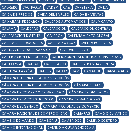
CABAÑAS PREMIUM
CABILDO
CABLE HUMBOLDT
CABO DE HORNOS
CABRERO
CACHAGUA
CADEM
CAE
CAFETERÍA
CAÍDA
CAÍDA DE PRECIOS
CAÍDA DEL EMPLEO
CAÍDA EN VENTAS
CAIXABANK RESEARCH
CAJEROS AUTOMÁTICOS
CAL Y CANTO
CALAMA
CALDERAS
CALEFACCIÓN
CALEFACCIÓN CENTRAL
CALEFACCIÓN DISTRITAL
CALEFÓN
CALENTAMIENTO GLOBAL
CALETA DE PERSADORES
CALETA HORCÓN
CALETA PORTALES
CALIDAD DE VIDA URBANA CHILE
CALIDAD DEL AIRE
CALIFICACIÓN ENERGÉTICA
CALIFICACIÓN ENERGÉTICA DE VIVIENDAS
CALIFORNIA
CALLAO
CALLE LARGA
CALLE SEBASTIÁN PIÑERA
CALLE VALPARAÍSO
CALLES
CALOR
CAM
CAMACOL
CÁMARA ALTA
CÁMARA CHILENA DE LA CONSTRUCCIÓN
CÁMARA CHILENA DE LA CONSTRUCCIÓN
CÁMARA DE AIRE
CÁMARA DE COMERCIO DE SANTIAGO
CÁMARA DE DIPUTADOS
CÁMARA DE LA CONSTRUCCIÓN
CÁMARA DE SENADORES
CÁMARA DEL SENADO
CÁMARA NACIONAL DE COMERCIO
CÁMARA NACIONAL DE COMERCIO (CNC)
CÁMARAS
CAMBIO CLIMÁTICO
CAMBIO DE MANDO
CAMBORIÚ
CAMBRIDGE
CAMINO COSTERO
CAMINO INTERNACIONAL
CAMINO VICUÑA YENDEGAIA