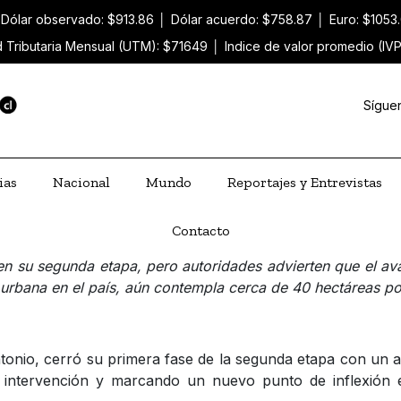
Dólar observado: $913.86
│
Dólar acuerdo: $758.87
│
Euro: $1053
 Tributaria Mensual (UTM): $71649
│
Indice de valor promedio (IV
Sígue
ias
Nacional
Mundo
Reportajes y Entrevistas
Contacto
 en su segunda etapa, pero autoridades advierten que el a
 urbana en el país, aún contempla cerca de 40 hectáreas por
tonio, cerró su primera fase de la segunda etapa con un a
n intervención y marcando un nuevo punto de inflexión 