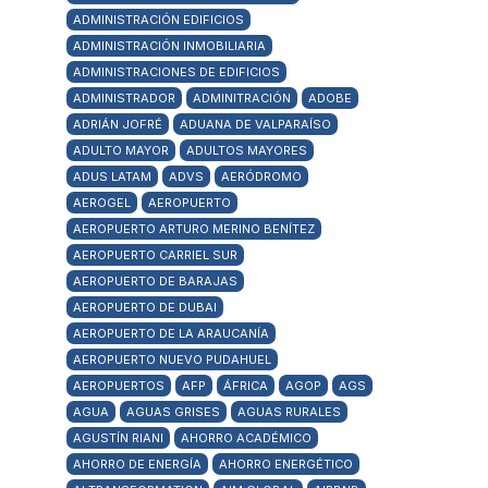
ADMINISTRACIÓN EDIFICIOS
ADMINISTRACIÓN INMOBILIARIA
ADMINISTRACIONES DE EDIFICIOS
ADMINISTRADOR
ADMINITRACIÓN
ADOBE
ADRIÁN JOFRÉ
ADUANA DE VALPARAÍSO
ADULTO MAYOR
ADULTOS MAYORES
ADUS LATAM
ADVS
AERÓDROMO
AEROGEL
AEROPUERTO
AEROPUERTO ARTURO MERINO BENÍTEZ
AEROPUERTO CARRIEL SUR
AEROPUERTO DE BARAJAS
AEROPUERTO DE DUBAI
AEROPUERTO DE LA ARAUCANÍA
AEROPUERTO NUEVO PUDAHUEL
AEROPUERTOS
AFP
ÁFRICA
AGOP
AGS
AGUA
AGUAS GRISES
AGUAS RURALES
AGUSTÍN RIANI
AHORRO ACADÉMICO
AHORRO DE ENERGÍA
AHORRO ENERGÉTICO