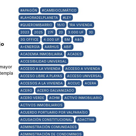
#APAGÓN
#CAMBIOCLIMÁTICO
#LAHORADELPLANETA
#LEY
#QUIEROMIBARRIO
18/O
1RA VIVIENDA
2023
2025
27F
2D
3.000 UF
3D
3G OFFICE
4.000 UF
8M
A&G
jo
A+ENERGÍA
AARHUS
ABIF
ACADEMIA INMOBILIARIA
ACADES
ACCESIBILIDAD UNIVERSAL
 mayor
ACCESO A LA VIVIENDA
ACCESO A VIVIENDA
ntempla
ACCESO LIBRE A PLAYAS
ACCESO UNIVERSAL
ACCESOS A LA VIVIENDA
ACCUC
ACERA
ACERO
ACERO GALVANIZADO
ACERO VERDE
ACHM
ACTIVO INMOBILIARIO
ACTIVOS INMOBILIARIOS
ACUERDO PORTUARIO POR VALPARAÍSO
ACUSACIÓN CONSTITUCIONAL
ADACTIVA
ADMINISTRACIÓN COMUNIDADES
ADMINISTRACIÓN DE CONDOMINIOS