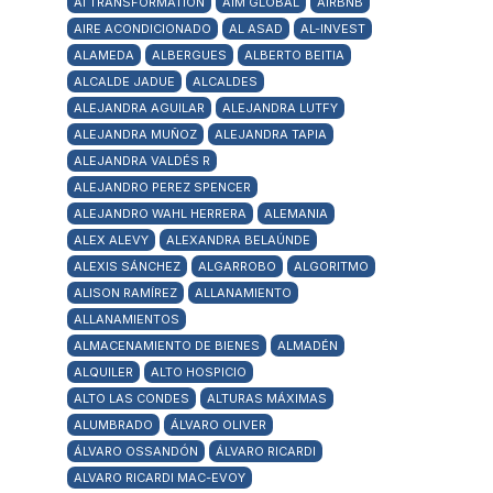
AI TRANSFORMATION
AIM GLOBAL
AIRBNB
AIRE ACONDICIONADO
AL ASAD
AL-INVEST
ALAMEDA
ALBERGUES
ALBERTO BEITIA
ALCALDE JADUE
ALCALDES
ALEJANDRA AGUILAR
ALEJANDRA LUTFY
ALEJANDRA MUÑOZ
ALEJANDRA TAPIA
ALEJANDRA VALDÉS R
ALEJANDRO PEREZ SPENCER
ALEJANDRO WAHL HERRERA
ALEMANIA
ALEX ALEVY
ALEXANDRA BELAÚNDE
ALEXIS SÁNCHEZ
ALGARROBO
ALGORITMO
ALISON RAMÍREZ
ALLANAMIENTO
ALLANAMIENTOS
ALMACENAMIENTO DE BIENES
ALMADÉN
ALQUILER
ALTO HOSPICIO
ALTO LAS CONDES
ALTURAS MÁXIMAS
ALUMBRADO
ÁLVARO OLIVER
ÁLVARO OSSANDÓN
ÁLVARO RICARDI
ALVARO RICARDI MAC-EVOY