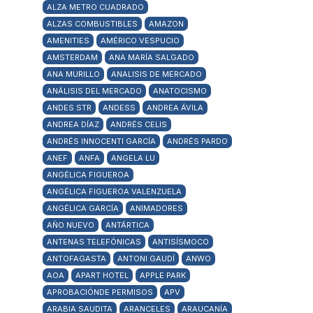
ALZA METRO CUADRADO
ALZAS COMBUSTIBLES
AMAZON
AMENITIES
AMÉRICO VESPUCIO
AMSTERDAM
ANA MARÍA SALGADO
ANA MURILLO
ANALISIS DE MERCADO
ANÁLISIS DEL MERCADO
ANATOCISMO
ANDES STR
ANDESS
ANDREA ÁVILA
ANDREA DÍAZ
ANDRÉS CELIS
ANDRÉS INNOCENTI GARCÍA
ANDRÉS PARDO
ANEF
ANFA
ANGELA LU
ANGÉLICA FIGUEROA
ANGÉLICA FIGUEROA VALENZUELA
ANGÉLICA GARCÍA
ANIMADORES
AÑO NUEVO
ANTÁRTICA
ANTENAS TELEFÓNICAS
ANTISÍSMOCO
ANTOFAGASTA
ANTONI GAUDÍ
ANWO
AOA
APART HOTEL
APPLE PARK
APROBACIÓNDE PERMISOS
APV
ARABIA SAUDITA
ARANCELES
ARAUCANÍA