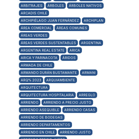
ARBITRAJES
ÁRBOLES
ÁRBOLES NATIVOS
ARCADIS CHILE
ARCHIPIÉLAGO JUAN FERNÁNDEZ
ARCHIPLAN
ÁREA COMERCIAL
ÁREAS COMUNES
ÁREAS VERDES
ÁREAS VERDES SUSTENTABLES
ARGENTINA
ARGENTINA REAL ESTATE
ARICA
ARICA Y PARINACOTA
ÁRIDOS
ARMADA DE CHILE
ARMANDO DURÁN BUSTAMANTE
ARMANI
ARQ% 2023
ARQUIAMBIENTE
ARQUITECTURA
ARQUITECTURA HOSPITALARIA
ARREGLO
ARRIENDO
ARRIENDO A PRECIO JUSTO
ARRIENDO ASEQUIBLE
ARRIENDO CASAS
ARRIENDO DE BODEGAS
ARRIENDO DEPARTAMENTOS
ARRIENDO EN CHILE
ARRIENDO JUSTO