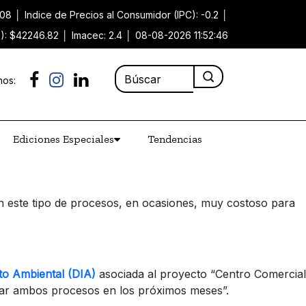
.08
│
Indice de Precios al Consumidor (IPC): -0.2
│
P): $42246.82
│
Imacec: 2.4
│
08-08-2026 11:52:46
nos:
Ediciones Especiales
Tendencias
n este tipo de procesos, en ocasiones, muy costoso para
to Ambiental (DIA)
asociada al proyecto “Centro Comercial
ciar ambos procesos en los próximos meses”.