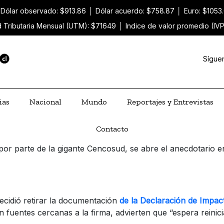
Dólar observado: $913.86
│
Dólar acuerdo: $758.87
│
Euro: $1053
 Tributaria Mensual (UTM): $71649
│
Indice de valor promedio (IV
Sígue
ias
Nacional
Mundo
Reportajes y Entrevistas
Contacto
or parte de la gigante Cencosud, se abre el anecdotario e
ecidió retirar la documentación
de la Declaración de Impac
fuentes cercanas a la firma, advierten que “espera reini