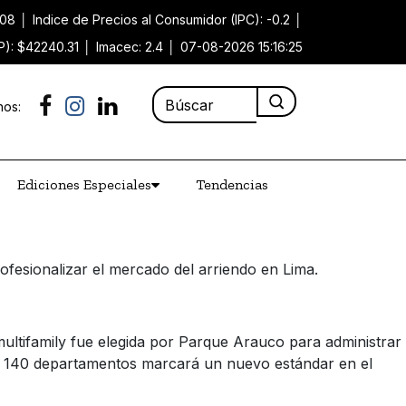
.08
│
Indice de Precios al Consumidor (IPC): -0.2
│
P): $42240.31
│
Imacec: 2.4
│
07-08-2026 15:16:25
nos:
Ediciones Especiales
Tendencias
fesionalizar el mercado del arriendo en Lima.
ultifamily fue elegida por Parque Arauco para administrar
o de 140 departamentos marcará un nuevo estándar en el