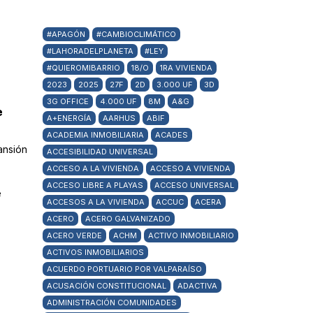
#APAGÓN
#CAMBIOCLIMÁTICO
#LAHORADELPLANETA
#LEY
#QUIEROMIBARRIO
18/O
1RA VIVIENDA
2023
2025
27F
2D
3.000 UF
3D
3G OFFICE
4.000 UF
8M
A&G
e
A+ENERGÍA
AARHUS
ABIF
ACADEMIA INMOBILIARIA
ACADES
ansión
ACCESIBILIDAD UNIVERSAL
ACCESO A LA VIVIENDA
ACCESO A VIVIENDA
ACCESO LIBRE A PLAYAS
ACCESO UNIVERSAL
e
ACCESOS A LA VIVIENDA
ACCUC
ACERA
ACERO
ACERO GALVANIZADO
ACERO VERDE
ACHM
ACTIVO INMOBILIARIO
ACTIVOS INMOBILIARIOS
ACUERDO PORTUARIO POR VALPARAÍSO
ACUSACIÓN CONSTITUCIONAL
ADACTIVA
ADMINISTRACIÓN COMUNIDADES