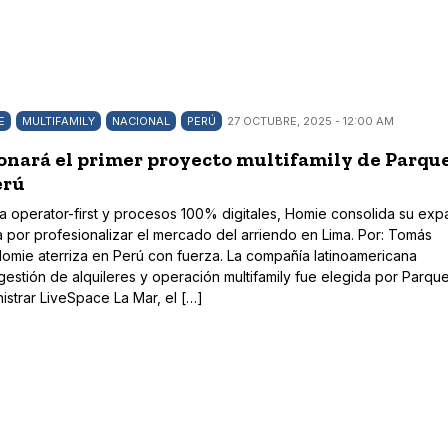
E
MULTIFAMILY
NACIONAL
PERÚ
27 OCTUBRE, 2025 - 12:00 AM
onará el primer proyecto multifamily de Parqu
erú
 operator-first y procesos 100% digitales, Homie consolida su exp
a por profesionalizar el mercado del arriendo en Lima. Por: Tomás
omie aterriza en Perú con fuerza. La compañía latinoamericana
gestión de alquileres y operación multifamily fue elegida por Parqu
istrar LiveSpace La Mar, el […]