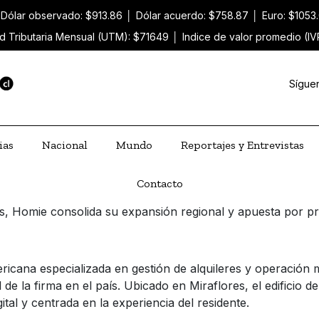
Dólar observado: $913.86
│
Dólar acuerdo: $758.87
│
Euro: $1053
d Tributaria Mensual (UTM): $71649
│
Indice de valor promedio (IV
Sígue
ias
Nacional
Mundo
Reportajes y Entrevistas
Contacto
s, Homie consolida su expansión regional y apuesta por pro
icana especializada en gestión de alquileres y operación m
l de la firma en el país. Ubicado en Miraflores, el edifici
al y centrada en la experiencia del residente.