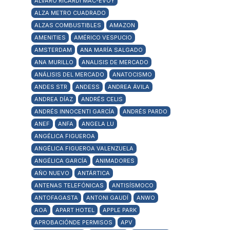
ALVARO RICARDI MAC-EVOY
ALZA METRO CUADRADO
ALZAS COMBUSTIBLES
AMAZON
AMENITIES
AMÉRICO VESPUCIO
AMSTERDAM
ANA MARÍA SALGADO
ANA MURILLO
ANALISIS DE MERCADO
ANÁLISIS DEL MERCADO
ANATOCISMO
ANDES STR
ANDESS
ANDREA ÁVILA
ANDREA DÍAZ
ANDRÉS CELIS
ANDRÉS INNOCENTI GARCÍA
ANDRÉS PARDO
ANEF
ANFA
ANGELA LU
ANGÉLICA FIGUEROA
ANGÉLICA FIGUEROA VALENZUELA
ANGÉLICA GARCÍA
ANIMADORES
AÑO NUEVO
ANTÁRTICA
ANTENAS TELEFÓNICAS
ANTISÍSMOCO
ANTOFAGASTA
ANTONI GAUDÍ
ANWO
AOA
APART HOTEL
APPLE PARK
APROBACIÓNDE PERMISOS
APV