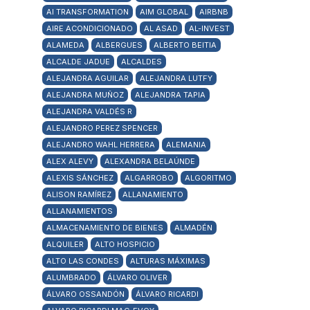
AI TRANSFORMATION
AIM GLOBAL
AIRBNB
AIRE ACONDICIONADO
AL ASAD
AL-INVEST
ALAMEDA
ALBERGUES
ALBERTO BEITIA
ALCALDE JADUE
ALCALDES
ALEJANDRA AGUILAR
ALEJANDRA LUTFY
ALEJANDRA MUÑOZ
ALEJANDRA TAPIA
ALEJANDRA VALDÉS R
ALEJANDRO PEREZ SPENCER
ALEJANDRO WAHL HERRERA
ALEMANIA
ALEX ALEVY
ALEXANDRA BELAÚNDE
ALEXIS SÁNCHEZ
ALGARROBO
ALGORITMO
ALISON RAMÍREZ
ALLANAMIENTO
ALLANAMIENTOS
ALMACENAMIENTO DE BIENES
ALMADÉN
ALQUILER
ALTO HOSPICIO
ALTO LAS CONDES
ALTURAS MÁXIMAS
ALUMBRADO
ÁLVARO OLIVER
ÁLVARO OSSANDÓN
ÁLVARO RICARDI