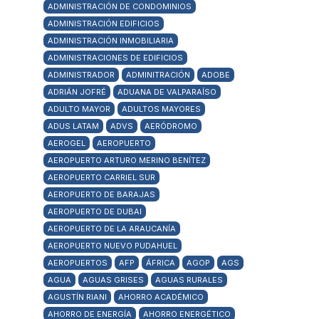
ADMINISTRACIÓN DE CONDOMINIOS
ADMINISTRACIÓN EDIFICIOS
ADMINISTRACIÓN INMOBILIARIA
ADMINISTRACIONES DE EDIFICIOS
ADMINISTRADOR
ADMINITRACIÓN
ADOBE
ADRIÁN JOFRÉ
ADUANA DE VALPARAÍSO
ADULTO MAYOR
ADULTOS MAYORES
ADUS LATAM
ADVS
AERÓDROMO
AEROGEL
AEROPUERTO
AEROPUERTO ARTURO MERINO BENÍTEZ
AEROPUERTO CARRIEL SUR
AEROPUERTO DE BARAJAS
AEROPUERTO DE DUBAI
AEROPUERTO DE LA ARAUCANÍA
AEROPUERTO NUEVO PUDAHUEL
AEROPUERTOS
AFP
ÁFRICA
AGOP
AGS
AGUA
AGUAS GRISES
AGUAS RURALES
AGUSTÍN RIANI
AHORRO ACADÉMICO
AHORRO DE ENERGÍA
AHORRO ENERGÉTICO