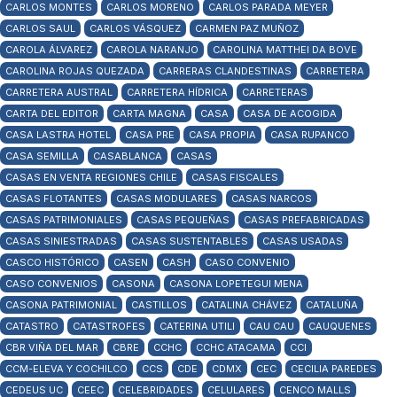
CARLOS MONTES
CARLOS MORENO
CARLOS PARADA MEYER
CARLOS SAUL
CARLOS VÁSQUEZ
CARMEN PAZ MUÑOZ
CAROLA ÁLVAREZ
CAROLA NARANJO
CAROLINA MATTHEI DA BOVE
CAROLINA ROJAS QUEZADA
CARRERAS CLANDESTINAS
CARRETERA
CARRETERA AUSTRAL
CARRETERA HÍDRICA
CARRETERAS
CARTA DEL EDITOR
CARTA MAGNA
CASA
CASA DE ACOGIDA
CASA LASTRA HOTEL
CASA PRE
CASA PROPIA
CASA RUPANCO
CASA SEMILLA
CASABLANCA
CASAS
CASAS EN VENTA REGIONES CHILE
CASAS FISCALES
CASAS FLOTANTES
CASAS MODULARES
CASAS NARCOS
CASAS PATRIMONIALES
CASAS PEQUEÑAS
CASAS PREFABRICADAS
CASAS SINIESTRADAS
CASAS SUSTENTABLES
CASAS USADAS
CASCO HISTÓRICO
CASEN
CASH
CASO CONVENIO
CASO CONVENIOS
CASONA
CASONA LOPETEGUI MENA
CASONA PATRIMONIAL
CASTILLOS
CATALINA CHÁVEZ
CATALUÑA
CATASTRO
CATASTROFES
CATERINA UTILI
CAU CAU
CAUQUENES
CBR VIÑA DEL MAR
CBRE
CCHC
CCHC ATACAMA
CCI
CCM-ELEVA Y COCHILCO
CCS
CDE
CDMX
CEC
CECILIA PAREDES
CEDEUS UC
CEEC
CELEBRIDADES
CELULARES
CENCO MALLS