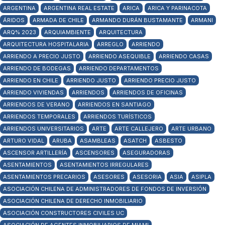
ARGENTINA
ARGENTINA REAL ESTATE
ARICA
ARICA Y PARINACOTA
ÁRIDOS
ARMADA DE CHILE
ARMANDO DURÁN BUSTAMANTE
ARMANI
ARQ% 2023
ARQUIAMBIENTE
ARQUITECTURA
ARQUITECTURA HOSPITALARIA
ARREGLO
ARRIENDO
ARRIENDO A PRECIO JUSTO
ARRIENDO ASEQUIBLE
ARRIENDO CASAS
ARRIENDO DE BODEGAS
ARRIENDO DEPARTAMENTOS
ARRIENDO EN CHILE
ARRIENDO JUSTO
ARRIENDO PRECIO JUSTO
ARRIENDO VIVIENDAS
ARRIENDOS
ARRIENDOS DE OFICINAS
ARRIENDOS DE VERANO
ARRIENDOS EN SANTIAGO
ARRIENDOS TEMPORALES
ARRIENDOS TURÍSTICOS
ARRIENDOS UNIVERSITARIOS
ARTE
ARTE CALLEJERO
ARTE URBANO
ARTURO VIDAL
ARUBA
ASAMBLEAS
ASATCH
ASBESTO
ASCENSOR ARTILLERÍA
ASCENSORES
ASEGURADORAS
ASENTAMIENTOS
ASENTAMIENTOS IRREGULARES
ASENTAMIENTOS PRECARIOS
ASESORES
ASESORIA
ASIA
ASIPLA
ASOCIACIÓN CHILENA DE ADMINISTRADORES DE FONDOS DE INVERSIÓN
ASOCIACIÓN CHILENA DE DERECHO INMOBILIARIO
ASOCIACIÓN CONSTRUCTORES CIVILES UC