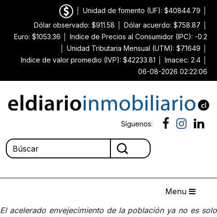
│
Unidad de fomento (UF): $40844.79
│
Dólar observado: $911.58
│
Dólar acuerdo: $758.87
│
Euro: $1053.36
│
Indice de Precios al Consumidor (IPC): -0.2
│
Unidad Tributaria Mensual (UTM): $71649
│
Indice de valor promedio (IVP): $42233.81
│
Imacec: 2.4
│
06-08-2026 02:22:06
Síguenos:
Menu
El acelerado envejecimiento de la población ya no es solo