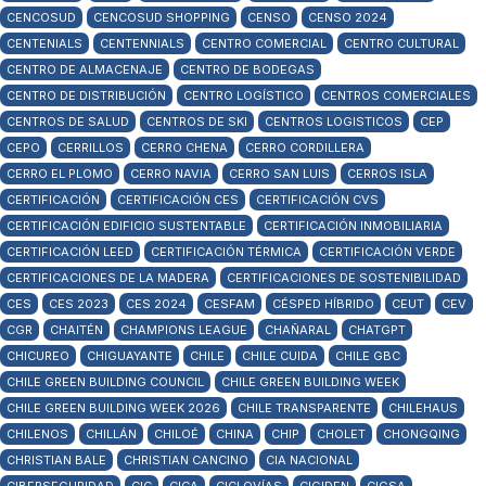
CENCOSUD
CENCOSUD SHOPPING
CENSO
CENSO 2024
CENTENIALS
CENTENNIALS
CENTRO COMERCIAL
CENTRO CULTURAL
CENTRO DE ALMACENAJE
CENTRO DE BODEGAS
CENTRO DE DISTRIBUCIÓN
CENTRO LOGÍSTICO
CENTROS COMERCIALES
CENTROS DE SALUD
CENTROS DE SKI
CENTROS LOGISTICOS
CEP
CEPO
CERRILLOS
CERRO CHENA
CERRO CORDILLERA
CERRO EL PLOMO
CERRO NAVIA
CERRO SAN LUIS
CERROS ISLA
CERTIFICACIÓN
CERTIFICACIÓN CES
CERTIFICACIÓN CVS
CERTIFICACIÓN EDIFICIO SUSTENTABLE
CERTIFICACIÓN INMOBILIARIA
CERTIFICACIÓN LEED
CERTIFICACIÓN TÉRMICA
CERTIFICACIÓN VERDE
CERTIFICACIONES DE LA MADERA
CERTIFICACIONES DE SOSTENIBILIDAD
CES
CES 2023
CES 2024
CESFAM
CÉSPED HÍBRIDO
CEUT
CEV
CGR
CHAITÉN
CHAMPIONS LEAGUE
CHAÑARAL
CHATGPT
CHICUREO
CHIGUAYANTE
CHILE
CHILE CUIDA
CHILE GBC
CHILE GREEN BUILDING COUNCIL
CHILE GREEN BUILDING WEEK
CHILE GREEN BUILDING WEEK 2026
CHILE TRANSPARENTE
CHILEHAUS
CHILENOS
CHILLÁN
CHILOÉ
CHINA
CHIP
CHOLET
CHONGQING
CHRISTIAN BALE
CHRISTIAN CANCINO
CIA NACIONAL