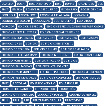
DUA LIPA
DUBAI
DUBRAZKA JARA
DUKI
DUNAS
DYLANTERO
E2E
EBCT
EBITDA
ECHEVERRÍA IZQUIERDO
ECOBARRIO
ECOEFICIENCIA
ECOLOGÍA
ECOMMERCE
ECOMOMÍA PLATEADA
ECONOMÍA
ECONOMÍA CIRCULAR
ECONOMÍAS
ECOPARCELAS
ECOPARQUE
ECUADOR
EDICION ESPECIAL
EDICIÓN ESPECIAL CASAS PREFABRICADAS
EDICIÓN ESPECIAL ETM 24
EDICIÓN ESPECIAL TERRENOS
EDICIONES ESPECIALES
EDIFICA 2024
EDIFICA 2026
EDIFICACIÓN
EDIFICACIONES
EDIFICIO
EDIFICIO CONSISTORIAL
EDIFICIO COSTANERA
EDIFICIO DE LUJO
EDIFICIO ESMERALDA
EDIFICIO GUILLERMO MANN
EDIFICIO INTELIGENTE
EDIFICIO KANDINSKY
EDIFICIO PATRIMONIAL
EDIFICIO VITACURA
EDIFICIOS
EDIFICIOS FANTASMAS
EDIFICIOS INTELIGENTES
EDIFICIOS PATRIMONIALES
EDIFICIOS PÚBLICOS
EDIFICIOS RESIDENCIAL
EDIFICIOS RESIDENCIALES
EDIFICIOS SALUDABLES
EDIFICIOS VERDES
EDIFY
EDITORIAL
EDUARDO ANGULO
EDUARDO FREI
EDUARDO HERNANDEZ
EDUARDO RICCI
EDUCACIÓN
EDUCACIÓN FINANCIERA
EDUCACIÓN PÚBLICA
EDWARD CORNWELL
EE.UU
EEUU
EFE
EFE TRENES DE CHILE
EFECTIVIDAD