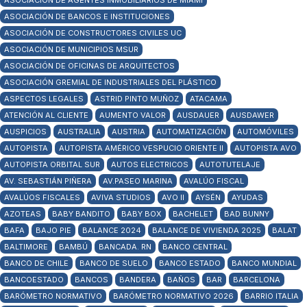
ASOCIACIÓN DE AGENTES INMOBILIARIOS DE MIAMI
ASOCIACIÓN DE BANCOS E INSTITUCIONES
ASOCIACIÓN DE CONSTRUCTORES CIVILES UC
ASOCIACIÓN DE MUNICIPIOS MSUR
ASOCIACIÓN DE OFICINAS DE ARQUITECTOS
ASOCIACIÓN GREMIAL DE INDUSTRIALES DEL PLÁSTICO
ASPECTOS LEGALES
ASTRID PINTO MUÑOZ
ATACAMA
ATENCIÓN AL CLIENTE
AUMENTO VALOR
AUSDAUER
AUSDAWER
AUSPICIOS
AUSTRALIA
AUSTRIA
AUTOMATIZACIÓN
AUTOMÓVILES
AUTOPISTA
AUTOPISTA AMÉRICO VESPUCIO ORIENTE II
AUTOPISTA AVO
AUTOPISTA ORBITAL SUR
AUTOS ELECTRICOS
AUTOTUTELAJE
AV. SEBASTIÁN PIÑERA
AV.PASEO MARINA
AVALÚO FISCAL
AVALÚOS FISCALES
AVIVA STUDIOS
AVO II
AYSÉN
AYUDAS
AZOTEAS
BABY BANDITO
BABY BOX
BACHELET
BAD BUNNY
BAFA
BAJO PIE
BALANCE 2024
BALANCE DE VIVIENDA 2025
BALAT
BALTIMORE
BAMBÚ
BANCADA. RN
BANCO CENTRAL
BANCO DE CHILE
BANCO DE SUELO
BANCO ESTADO
BANCO MUNDIAL
BANCOESTADO
BANCOS
BANDERA
BAÑOS
BAR
BARCELONA
BARÓMETRO NORMATIVO
BARÓMETRO NORMATIVO 2026
BARRIO ITALIA