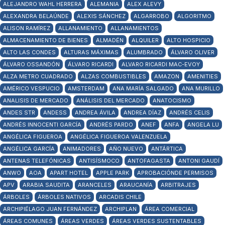
ALEJANDRO WAHL HERRERA
ALEMANIA
ALEX ALEVY
ALEXANDRA BELAÚNDE
ALEXIS SÁNCHEZ
ALGARROBO
ALGORITMO
ALISON RAMÍREZ
ALLANAMIENTO
ALLANAMIENTOS
ALMACENAMIENTO DE BIENES
ALMADÉN
ALQUILER
ALTO HOSPICIO
ALTO LAS CONDES
ALTURAS MÁXIMAS
ALUMBRADO
ÁLVARO OLIVER
ÁLVARO OSSANDÓN
ÁLVARO RICARDI
ALVARO RICARDI MAC-EVOY
ALZA METRO CUADRADO
ALZAS COMBUSTIBLES
AMAZON
AMENITIES
AMÉRICO VESPUCIO
AMSTERDAM
ANA MARÍA SALGADO
ANA MURILLO
ANALISIS DE MERCADO
ANÁLISIS DEL MERCADO
ANATOCISMO
ANDES STR
ANDESS
ANDREA ÁVILA
ANDREA DÍAZ
ANDRÉS CELIS
ANDRÉS INNOCENTI GARCÍA
ANDRÉS PARDO
ANEF
ANFA
ANGELA LU
ANGÉLICA FIGUEROA
ANGÉLICA FIGUEROA VALENZUELA
ANGÉLICA GARCÍA
ANIMADORES
AÑO NUEVO
ANTÁRTICA
ANTENAS TELEFÓNICAS
ANTISÍSMOCO
ANTOFAGASTA
ANTONI GAUDÍ
ANWO
AOA
APART HOTEL
APPLE PARK
APROBACIÓNDE PERMISOS
APV
ARABIA SAUDITA
ARANCELES
ARAUCANÍA
ARBITRAJES
ÁRBOLES
ÁRBOLES NATIVOS
ARCADIS CHILE
ARCHIPIÉLAGO JUAN FERNÁNDEZ
ARCHIPLAN
ÁREA COMERCIAL
ÁREAS COMUNES
ÁREAS VERDES
ÁREAS VERDES SUSTENTABLES