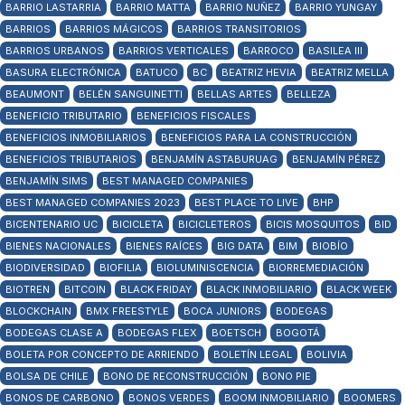
BARRIO LASTARRIA
BARRIO MATTA
BARRIO NUÑEZ
BARRIO YUNGAY
BARRIOS
BARRIOS MÁGICOS
BARRIOS TRANSITORIOS
BARRIOS URBANOS
BARRIOS VERTICALES
BARROCO
BASILEA III
BASURA ELECTRÓNICA
BATUCO
BC
BEATRIZ HEVIA
BEATRIZ MELLA
BEAUMONT
BELÉN SANGUINETTI
BELLAS ARTES
BELLEZA
BENEFICIO TRIBUTARIO
BENEFICIOS FISCALES
BENEFICIOS INMOBILIARIOS
BENEFICIOS PARA LA CONSTRUCCIÓN
BENEFICIOS TRIBUTARIOS
BENJAMÍN ASTABURUAG
BENJAMÍN PÉREZ
BENJAMÍN SIMS
BEST MANAGED COMPANIES
BEST MANAGED COMPANIES 2023
BEST PLACE TO LIVE
BHP
BICENTENARIO UC
BICICLETA
BICICLETEROS
BICIS MOSQUITOS
BID
BIENES NACIONALES
BIENES RAÍCES
BIG DATA
BIM
BIOBÍO
BIODIVERSIDAD
BIOFILIA
BIOLUMINISCENCIA
BIORREMEDIACIÓN
BIOTREN
BITCOIN
BLACK FRIDAY
BLACK INMOBILIARIO
BLACK WEEK
BLOCKCHAIN
BMX FREESTYLE
BOCA JUNIORS
BODEGAS
BODEGAS CLASE A
BODEGAS FLEX
BOETSCH
BOGOTÁ
BOLETA POR CONCEPTO DE ARRIENDO
BOLETÍN LEGAL
BOLIVIA
BOLSA DE CHILE
BONO DE RECONSTRUCCIÓN
BONO PIE
BONOS DE CARBONO
BONOS VERDES
BOOM INMOBILIARIO
BOOMERS