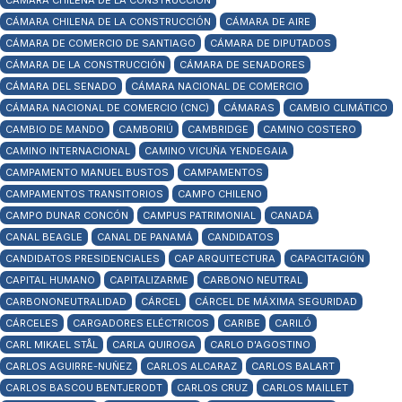
CÁMARA CHILENA DE LA CONSTRUCCIÓN
CÁMARA CHILENA DE LA CONSTRUCCIÓN
CÁMARA DE AIRE
CÁMARA DE COMERCIO DE SANTIAGO
CÁMARA DE DIPUTADOS
CÁMARA DE LA CONSTRUCCIÓN
CÁMARA DE SENADORES
CÁMARA DEL SENADO
CÁMARA NACIONAL DE COMERCIO
CÁMARA NACIONAL DE COMERCIO (CNC)
CÁMARAS
CAMBIO CLIMÁTICO
CAMBIO DE MANDO
CAMBORIÚ
CAMBRIDGE
CAMINO COSTERO
CAMINO INTERNACIONAL
CAMINO VICUÑA YENDEGAIA
CAMPAMENTO MANUEL BUSTOS
CAMPAMENTOS
CAMPAMENTOS TRANSITORIOS
CAMPO CHILENO
CAMPO DUNAR CONCÓN
CAMPUS PATRIMONIAL
CANADÁ
CANAL BEAGLE
CANAL DE PANAMÁ
CANDIDATOS
CANDIDATOS PRESIDENCIALES
CAP ARQUITECTURA
CAPACITACIÓN
CAPITAL HUMANO
CAPITALIZARME
CARBONO NEUTRAL
CARBONONEUTRALIDAD
CÁRCEL
CÁRCEL DE MÁXIMA SEGURIDAD
CÁRCELES
CARGADORES ELÉCTRICOS
CARIBE
CARILÓ
CARL MIKAEL STÅL
CARLA QUIROGA
CARLO D'AGOSTINO
CARLOS AGUIRRE-NUÑEZ
CARLOS ALCARAZ
CARLOS BALART
CARLOS BASCOU BENTJERODT
CARLOS CRUZ
CARLOS MAILLET