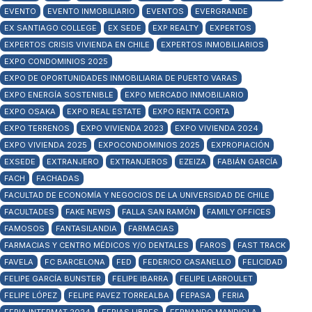
EVENTO
EVENTO INMOBILIARIO
EVENTOS
EVERGRANDE
EX SANTIAGO COLLEGE
EX SEDE
EXP REALTY
EXPERTOS
EXPERTOS CRISIS VIVIENDA EN CHILE
EXPERTOS INMOBILIARIOS
EXPO CONDOMINIOS 2025
EXPO DE OPORTUNIDADES INMOBILIARIA DE PUERTO VARAS
EXPO ENERGÍA SOSTENIBLE
EXPO MERCADO INMOBILIARIO
EXPO OSAKA
EXPO REAL ESTATE
EXPO RENTA CORTA
EXPO TERRENOS
EXPO VIVIENDA 2023
EXPO VIVIENDA 2024
EXPO VIVIENDA 2025
EXPOCONDOMINIOS 2025
EXPROPIACIÓN
EXSEDE
EXTRANJERO
EXTRANJEROS
EZEIZA
FABIÁN GARCÍA
FACH
FACHADAS
FACULTAD DE ECONOMÍA Y NEGOCIOS DE LA UNIVERSIDAD DE CHILE
FACULTADES
FAKE NEWS
FALLA SAN RAMÓN
FAMILY OFFICES
FAMOSOS
FANTASILANDIA
FARMACIAS
FARMACIAS Y CENTRO MÉDICOS Y/O DENTALES
FAROS
FAST TRACK
FAVELA
FC BARCELONA
FED
FEDERICO CASANELLO
FELICIDAD
FELIPE GARCÍA BUNSTER
FELIPE IBARRA
FELIPE LARROULET
FELIPE LÓPEZ
FELIPE PAVEZ TORREALBA
FEPASA
FERIA