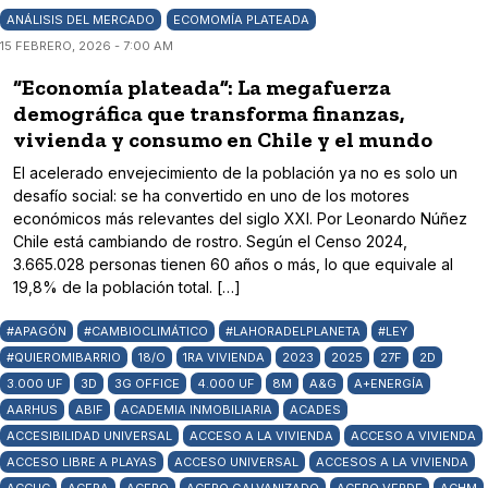
ANÁLISIS DEL MERCADO
ECOMOMÍA PLATEADA
15 FEBRERO, 2026 - 7:00 AM
“Economía plateada”: La megafuerza
demográfica que transforma finanzas,
vivienda y consumo en Chile y el mundo
El acelerado envejecimiento de la población ya no es solo un
desafío social: se ha convertido en uno de los motores
económicos más relevantes del siglo XXI. Por Leonardo Núñez
Chile está cambiando de rostro. Según el Censo 2024,
3.665.028 personas tienen 60 años o más, lo que equivale al
19,8% de la población total. […]
#APAGÓN
#CAMBIOCLIMÁTICO
#LAHORADELPLANETA
#LEY
#QUIEROMIBARRIO
18/O
1RA VIVIENDA
2023
2025
27F
2D
3.000 UF
3D
3G OFFICE
4.000 UF
8M
A&G
A+ENERGÍA
AARHUS
ABIF
ACADEMIA INMOBILIARIA
ACADES
ACCESIBILIDAD UNIVERSAL
ACCESO A LA VIVIENDA
ACCESO A VIVIENDA
ACCESO LIBRE A PLAYAS
ACCESO UNIVERSAL
ACCESOS A LA VIVIENDA