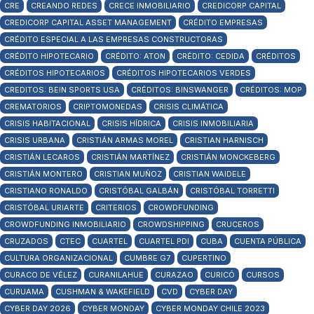
CRE
CREANDO REDES
CRECE INMOBILIARIO
CREDICORP CAPITAL
CREDICORP CAPITAL ASSET MANAGEMENT
CRÉDITO EMPRESAS
CRÉDITO ESPECIAL A LAS EMPRESAS CONSTRUCTORAS
CRÉDITO HIPOTECARIO
CRÉDITO: ATON
CRÉDITO: CEDIDA
CRÉDITOS
CRÉDITOS HIPOTECARIOS
CRÉDITOS HIPOTECARIOS VERDES
CREDITOS: BEIN SPORTS USA
CRÉDITOS: BINSWANGER
CRÉDITOS: MOP
CREMATORIOS
CRIPTOMONEDAS
CRISIS CLIMÁTICA
CRISIS HABITACIONAL
CRISIS HÍDRICA
CRISIS INMOBILIARIA
CRISIS URBANA
CRISTIÁN ARMAS MOREL
CRISTIAN HARNISCH
CRISTIÁN LECAROS
CRISTIÁN MARTÍNEZ
CRISTIÁN MONCKEBERG
CRISTIÁN MONTERO
CRISTIAN MUÑOZ
CRISTIAN WAIDELE
CRISTIANO RONALDO
CRISTÓBAL GALBÁN
CRISTÓBAL TORRETTI
CRISTÓBAL URIARTE
CRITERIOS
CROWDFUNDING
CROWDFUNDING INMOBILIARIO
CROWDSHIPPING
CRUCEROS
CRUZADOS
CTEC
CUARTEL
CUARTEL PDI
CUBA
CUENTA PÚBLICA
CULTURA ORGANIZACIONAL
CUMBRE G7
CUPERTINO
CURACO DE VÉLEZ
CURANILAHUE
CURAZAO
CURICÓ
CURSOS
CURUAMA
CUSHMAN & WAKEFIELD
CVD
CYBER DAY
CYBER DAY 2026
CYBER MONDAY
CYBER MONDAY CHILE 2023