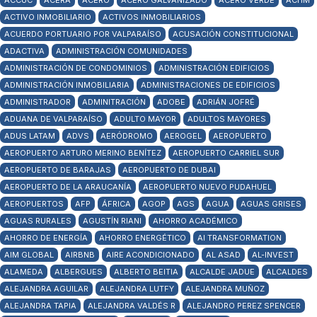
ACCUC
ACERA
ACERO
ACERO GALVANIZADO
ACERO VERDE
ACHM
ACTIVO INMOBILIARIO
ACTIVOS INMOBILIARIOS
ACUERDO PORTUARIO POR VALPARAÍSO
ACUSACIÓN CONSTITUCIONAL
ADACTIVA
ADMINISTRACIÓN COMUNIDADES
ADMINISTRACIÓN DE CONDOMINIOS
ADMINISTRACIÓN EDIFICIOS
ADMINISTRACIÓN INMOBILIARIA
ADMINISTRACIONES DE EDIFICIOS
ADMINISTRADOR
ADMINITRACIÓN
ADOBE
ADRIÁN JOFRÉ
ADUANA DE VALPARAÍSO
ADULTO MAYOR
ADULTOS MAYORES
ADUS LATAM
ADVS
AERÓDROMO
AEROGEL
AEROPUERTO
AEROPUERTO ARTURO MERINO BENÍTEZ
AEROPUERTO CARRIEL SUR
AEROPUERTO DE BARAJAS
AEROPUERTO DE DUBAI
AEROPUERTO DE LA ARAUCANÍA
AEROPUERTO NUEVO PUDAHUEL
AEROPUERTOS
AFP
ÁFRICA
AGOP
AGS
AGUA
AGUAS GRISES
AGUAS RURALES
AGUSTÍN RIANI
AHORRO ACADÉMICO
AHORRO DE ENERGÍA
AHORRO ENERGÉTICO
AI TRANSFORMATION
AIM GLOBAL
AIRBNB
AIRE ACONDICIONADO
AL ASAD
AL-INVEST
ALAMEDA
ALBERGUES
ALBERTO BEITIA
ALCALDE JADUE
ALCALDES
ALEJANDRA AGUILAR
ALEJANDRA LUTFY
ALEJANDRA MUÑOZ
ALEJANDRA TAPIA
ALEJANDRA VALDÉS R
ALEJANDRO PEREZ SPENCER