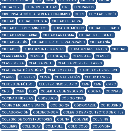
CIBERSEGURIDAD
CIC
CICA
CICLOVÍAS
CIGIDEN
CIGSA
CIGSA 2023
CILINDROS DE GAS
CINE
CINERARIOS
CIRCUNVALACIÓN LA SERENA-COQUIMBO
CITÉS
CITY LAB BIOBÍO
CIUDAD
CIUDAD CICLISTA
CIUDAD CREATIVA
CIUDAD DE LOS 15 MINUTOS
CIUDAD DE MÉXICO
CIUDAD DEL CABO
CIUDAD EMPRESARIAL
CIUDAD FANTASMA
CIUDAD INTELIGENTE
CIUDAD JARDÍN
CIUDAD PUERTO DE VALPARAÍSO
CIUDADANÍA
CIUDADES
CIUDADES INTELIGENTES
CIUDADES RESILENTES
CIUDHAD
CLARO ARENA
CLASE A
CLASE A/A+
CLASE AA+
CLASE B
CLASE MEDIA
CLAUDIA PETIT
CLAUDIA POBLETE ILLANES
CLAUDIA VALDÉS MUÑOZ
CLAUDIO OLATE
CLAUDIO ORTIZ WELSCH
CLAVES
CLIENTES
CLIMA
CLIMATIZACIÓN
CLOUD DANCER
CLUBES DE FÚTBOL
CLUSTER INMOBILIARIO
CMF
CMN
CMPC
CNDT
CNEP
CO2
COBERTURA DE SEGUROS
COCINA
COCINAS
COCINAS HÍBRIDAS
CODEUDOR
CÓDIGO CIVIL
CÓDIGO MODELO SÍSMICO
CÓDIGO QR
CÓDIGOAZUL
COHOUSING
COLABORACIÓN
COLDECO-SQM
COLEGIO DE ARQUITECTOS DE CHILE
COLEGIO DE CONSTRUCTORES
COLINA
COLIVER
COLIVING
COLLIERS
COLLIGUAY
COLLIPULLI
COLO COLO
COLOMBIA