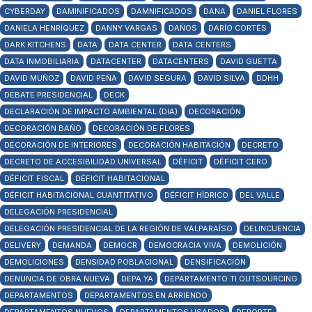
CYBERDAY
DAMINIFICADOS
DAMNIFICADOS
DANA
DANIEL FLORES
DANIELA HENRÍQUEZ
DANNY VARGAS
DAÑOS
DARÍO CORTÉS
DARK KITCHENS
DATA
DATA CENTER
DATA CENTERS
DATA INMOBILIARIA
DATACENTER
DATACENTERS
DAVID GUETTA
DAVID MUÑOZ
DAVID PEÑA
DAVID SEGURA
DAVID SILVA
DDHH
DEBATE PRESIDENCIAL
DECK
DECLARACIÓN DE IMPACTO AMBIENTAL (DIA)
DECORACIÓN
DECORACIÓN BAÑO
DECORACIÓN DE FLORES
DECORACIÓN DE INTERIORES
DECORACIÓN HABITACIÓN
DECRETO
DECRETO DE ACCESIBILIDAD UNIVERSAL
DÉFICIT
DÉFICIT CERO
DÉFICIT FISCAL
DÉFICIT HABITACIONAL
DÉFICIT HABITACIONAL CUANTITATIVO
DÉFICIT HÍDRICO
DEL VALLE
DELEGACIÓN PRESIDENCIAL
DELEGACIÓN PRESIDENCIAL DE LA REGIÓN DE VALPARAÍSO
DELINCUENCIA
DELIVERY
DEMANDA
DEMOCR
DEMOCRACIA VIVA
DEMOLICIÓN
DEMOLICIONES
DENSIDAD POBLACIONAL
DENSIFICACIÓN
DENUNCIA DE OBRA NUEVA
DEPA YA
DEPARTAMENTO TI OUTSOURCING
DEPARTAMENTOS
DEPARTAMENTOS EN ARRIENDO