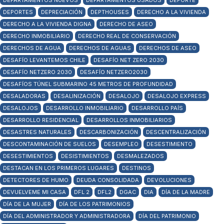
DEPARTAMENTOS NUEVOS
DEPARTAMENTOS USADOS
DEPORTE
DEPORTES
DEPRECIACIÓN
DEPTHOUSES
DERECHO A LA VIVIENDA
DERECHO A LA VIVIENDA DIGNA
DERECHO DE ASEO
DERECHO INMOBILIARIO
DERECHO REAL DE CONSERVACIÓN
DERECHOS DE AGUA
DERECHOS DE AGUAS
DERECHOS DE ASEO
DESAFÍO LEVANTEMOS CHILE
DESAFÍO NET ZERO 2030
DESAFÍO NETZERO 2030
DESAFÍO NETZERO2030
DESAFÍOS TÚNEL SUBMARINO 45 METROS DE PROFUNDIDAD
DESALADORAS
DESALINIZACIÓN
DESALOJO
DESALOJO EXPRESS
DESALOJOS
DESARROLLO INMOBILIARIO
DESARROLLO PAÍS
DESARROLLO RESIDENCIAL
DESARROLLOS INMOBILIARIOS
DESASTRES NATURALES
DESCARBONIZACIÓN
DESCENTRALIZACIÓN
DESCONTAMINACIÓN DE SUELOS
DESEMPLEO
DESESTIMIENTO
DESESTIMIENTOS
DESISTIMIENTOS
DESMALEZADOS
DESTACAN EN LOS PRIMEROS LUGARES
DESTINOS
DETECTORES DE HUMO
DEUDA CONSOLIDADA
DEVOLUCIONES
DEVUELVEME MI CASA
DFL 2
DFL2
DGAC
DIA
DÍA DE LA MADRE
DÍA DE LA MUJER
DÍA DE LOS PATRIMONIOS
DÍA DEL ADMINISTRADOR Y ADMINISTRADORA
DÍA DEL PATRIMONIO