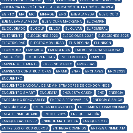
EFECTO ISLA DE CALOR
EFH
EFICIENCIA
EFICIENCIA ENERGÉTICA
EFICIENCIA ENERGÉTICA DE LA EDIFICACIÓN DE LA UNIÓN EUROPEA
EGIPTO
EIA
EICI
EIFFAGE
EIFS
EJE ALAMEDA
EJE BIOBÍO
EJE NUEVA ALAMEDA
EJE VICUÑA MACKENNA
EL CAMPÍN
EL COLORADO
EL GOLF
EL LOA
EL OLIVAR
EL ROMERAL
EL TENIENTE
ELECCIONES 2023
ELECCIONES 2024
ELECCIONES 2025
ELECTRICIDAD
ELECTROMOVILIDAD
ELIS REGINA
ELLINIKON
ELON MUSK
EMBARGO
EMERGENCIA
EMERGENCIA HABITACIONAL
EMILIA RÍOS
EMILIO VENEGAS
EMILIO VENGAS
EMPLEO
EMPRENDE TU MENTE
EMPRENDIMIENTO
EMPRESAS
EMPRESAS CONSTRUCTORAS
ENAMI
ENAP
ENCHAPES
ENCI 2023
ENCUENTRO
ENCUENTRO NACIONAL DE ADMINISTRADORES DE CONDOMINIOS
ENCUENTRO SMART
ENCUESTA
ENCUESTA CASEN
ENE
ENERGÍA
ENERGÍA NO RENOVABLES
ENERGÍA RENOVABLES
ENERGÍA SÍSMICA
ENERGÍA SOLAR
ENERGÍAS RENOVABLES
ENFRIAMIENTO INMOBILIARIO
ENLACE INMOBILIARIO
ENLOCE 2025
ENRIQUE GARCÍA
ENRIQUE GASTALVER
ENRIQUE MATUSCHKA
ENRIQUE SOTZ
ENTRE LOS OTROS RUBROS
ENTREGA DOMINIOS
ENTREGA INMEDIATA