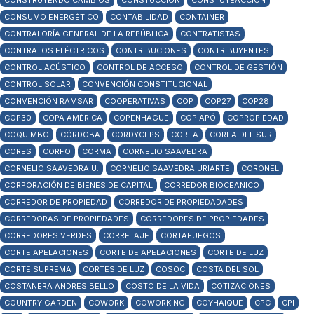
CONSTRUYENDO CAMBIOS
CONSTUCCIÓN
CONSTUYEACCIÓN
CONSUMO ENERGÉTICO
CONTABILIDAD
CONTAINER
CONTRALORÍA GENERAL DE LA REPÚBLICA
CONTRATISTAS
CONTRATOS ELÉCTRICOS
CONTRIBUCIONES
CONTRIBUYENTES
CONTROL ACÚSTICO
CONTROL DE ACCESO
CONTROL DE GESTIÓN
CONTROL SOLAR
CONVENCIÓN CONSTITUCIONAL
CONVENCIÓN RAMSAR
COOPERATIVAS
COP
COP27
COP28
COP30
COPA AMÉRICA
COPENHAGUE
COPIAPÓ
COPROPIEDAD
COQUIMBO
CÓRDOBA
CORDYCEPS
COREA
COREA DEL SUR
CORES
CORFO
CORMA
CORNELIO SAAVEDRA
CORNELIO SAAVEDRA U.
CORNELIO SAAVEDRA URIARTE
CORONEL
CORPORACIÓN DE BIENES DE CAPITAL
CORREDOR BIOCEANICO
CORREDOR DE PROPIEDAD
CORREDOR DE PROPIEDADADES
CORREDORAS DE PROPIEDADES
CORREDORES DE PROPIEDADES
CORREDORES VERDES
CORRETAJE
CORTAFUEGOS
CORTE APELACIONES
CORTE DE APELACIONES
CORTE DE LUZ
CORTE SUPREMA
CORTES DE LUZ
COSOC
COSTA DEL SOL
COSTANERA ANDRÉS BELLO
COSTO DE LA VIDA
COTIZACIONES
COUNTRY GARDEN
COWORK
COWORKING
COYHAIQUE
CPC
CPI