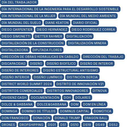
DÍA DEL TRABAJADOR
DÍA INTERNACIONAL DE LA INGENIERÍA PARA EL DESARROLLO SOSTENIBLE
DÍA INTERNACIONAL DE LA MUJER
DÍA MUNDIAL DEL MEDIO AMBIENTE
DÍA MUNDIAL DEL SUELO
DIANE KEATON
DIARIO OFICIAL
DIEGO CARPENTIER
DIEGO HERNÁNDEZ
DIEGO RODRÍGUEZ CORREA
DIEGO SIMONETTI
DIETTER RAHMER
DIGITALIZACIÓN
DIGITALIZACIÓN DE LA CONSTRUCCIÓN
DIGITALIZACIÓN MINERA
DIGITALIZADORA
DIPUTADA FLORES
DIRECCIÓN DE OBRAS HIDRÁULICAS EN CABILDO
DIRECCIÓN DEL TRABAJO
DISCAPACIDAD
DISEÑO
DISEÑO BIOFÍLICO
DISEÑO DE INTERIOR
DISEÑO DE INTERIORES
DISEÑO ESTRUCTURAL ANTISISMO
DISEÑO INTERIOR
DISEÑO LUMÍNICO
DISTINCIÓN BERCIA
DISTRICT WORLD SUMMIT 2024
DISTRITO DE INNOVACIÓN V21
DISTRITOS COMERCIALES
DISTRITOS INNOVADORES
DITNOVA
DIVIDENZ CASH
DOCUMENTACIÓN
DOH
DÓLARES
DOLCE & GABBANA
DOLCE&GABBANA
DOM
DOM EN LÍNEA
DOMINGA
DOMINIO DE TÍTULOS
DOMINUS CAPITAL
DOMÓTICA
DON FRANCISCO
DONACIÓN
DONALD TRUMP
DRAGON BALL
DRONES
DROPSHIPPING
DS01
DS1
DS10
DS19
DS49
DS52