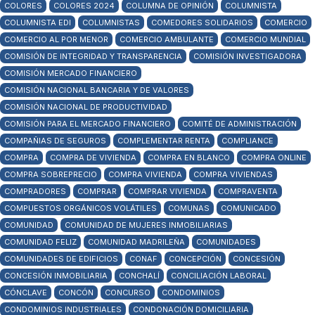
COLORES
COLORES 2024
COLUMNA DE OPINIÓN
COLUMNISTA
COLUMNISTA EDI
COLUMNISTAS
COMEDORES SOLIDARIOS
COMERCIO
COMERCIO AL POR MENOR
COMERCIO AMBULANTE
COMERCIO MUNDIAL
COMISIÓN DE INTEGRIDAD Y TRANSPARENCIA
COMISIÓN INVESTIGADORA
COMISIÓN MERCADO FINANCIERO
COMISIÓN NACIONAL BANCARIA Y DE VALORES
COMISIÓN NACIONAL DE PRODUCTIVIDAD
COMISIÓN PARA EL MERCADO FINANCIERO
COMITÉ DE ADMINISTRACIÓN
COMPAÑIAS DE SEGUROS
COMPLEMENTAR RENTA
COMPLIANCE
COMPRA
COMPRA DE VIVIENDA
COMPRA EN BLANCO
COMPRA ONLINE
COMPRA SOBREPRECIO
COMPRA VIVIENDA
COMPRA VIVIENDAS
COMPRADORES
COMPRAR
COMPRAR VIVIENDA
COMPRAVENTA
COMPUESTOS ORGÁNICOS VOLÁTILES
COMUNAS
COMUNICADO
COMUNIDAD
COMUNIDAD DE MUJERES INMOBILIARIAS
COMUNIDAD FELIZ
COMUNIDAD MADRILEÑA
COMUNIDADES
COMUNIDADES DE EDIFICIOS
CONAF
CONCEPCIÓN
CONCESIÓN
CONCESIÓN INMOBILIARIA
CONCHALÍ
CONCILIACIÓN LABORAL
CÓNCLAVE
CONCÓN
CONCURSO
CONDOMINIOS
CONDOMINIOS INDUSTRIALES
CONDONACIÓN DOMICILIARIA