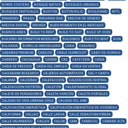
BORDE COSTERO
BOSQUE NATIVO
BOSQUES URBANOS
BOSQUES VERTICALES
BOSTON
BOTÓN ROJO
BOULEVARD
BPTL
BRANDING
BRASIL
BREAKING BAD
BRECHA DE GÉNERO
BRECHA DIGITAL
BROKER
BUEN MOMENTO EN EL MERCADO
BUENOS AIRES
BUILD TO RENT
BUILD TO SUIT
BUILD UP 2026
BUILDING INFORMATION MODELING
BUILDINGS
BUILT-TO-RENT
BUIN
BULGARIA
BURBUJA INMOBILIARIA
CABA
CABAÑAS
CABAÑAS PREMIUM
CABILDO
CABLE HUMBOLDT
CABO DE HORNOS
CABRERO
CACHAGUA
CADEM
CAE
CAFETERÍA
CAÍDA
CAÍDA DE PRECIOS
CAÍDA DEL EMPLEO
CAÍDA EN VENTAS
CAIXABANK RESEARCH
CAJEROS AUTOMÁTICOS
CAL Y CANTO
CALAMA
CALDERAS
CALEFACCIÓN
CALEFACCIÓN CENTRAL
CALEFACCIÓN DISTRITAL
CALEFÓN
CALENTAMIENTO GLOBAL
CALETA DE PERSADORES
CALETA HORCÓN
CALETA PORTALES
CALIDAD DE VIDA URBANA CHILE
CALIDAD DEL AIRE
CALIFICACIÓN ENERGÉTICA
CALIFICACIÓN ENERGÉTICA DE VIVIENDAS
CALIFORNIA
CALLAO
CALLE LARGA
CALLE SEBASTIÁN PIÑERA
CALLE VALPARAÍSO
CALLES
CALOR
CAM
CAMACOL
CÁMARA ALTA